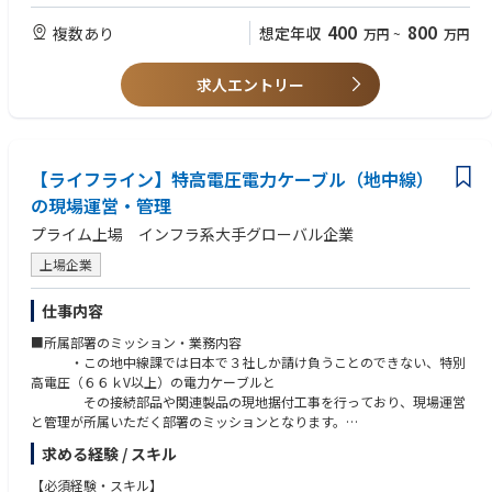
・顧客対応開発の経験
発電施設の電気設備にとどまらず、土木建築領域も含めて一括で発注した
・当社は電力インフラ分野のリーディング企業であり、社会インフラを支
・ゼネコン対応の経験のある方
いお客様のニーズに応じ得る、次世代の工事設計キーマン育成を
400
800
複数あり
想定年収
万円
~
万円
える重要な役割を担っています。自身が携わったプラントが多くの人々の
・中国での開発経験
目指しています。まずは自家用発電所新設工事等の構造設計を中心とした
生活や、産業の発展に貢献している事を実感できます。
土木建築の計画業務に従事していただきます。
・数十億円規模の大規模プロジェクトがあります。関係者全員の協力のも
求人エントリー
技術スキルをより高めるため現地施工管理業務に従事いただくこともあり
と、現場の最前線で業務に携わり、綿密な計画と高度な技術を駆使して工
ます。
事を進め、自らの手でプラントを作っていく事に魅力や達成感が感じられ
会社の人事制度としては、ご本人の能力、適正、さらには自身の希望キャ
る仕事です。
リアに応じて
「高度な専門職を目指すエキスパートコース」と「組織経営面から経営活
●事業/製品の強み
【ライフライン】特高電圧電力ケーブル（地中線）
動を牽引するマネジメントコース」が準備されています。
当社の発電設備，送電・配電設備，計装制御システムなど電力プラントに
の現場運営・管理
関わる主要電気設備は、三菱電機と三菱電機グループ内で全て供給するこ
●職場環境
プライム上場 インフラ系大手グローバル企業
とができ、国内外で数多くの納入実績があります。長年に渡り培ってきた
残業時間：平均20時間/月 程度
「技術力，経験，総合力」は国内外の多くの顧客から高く評価頂いており
出張：有 (頻度：2～3回/月、期間：2日程度)
上場企業
ます。
転勤可能性：大阪地区、九州地区の拠点への転勤可能性有り
今後も更なる技術革新を進めながら、持続可能な社会の実現に貢献してい
リモートワーク：有
仕事内容
きます。
中途社員の割合：約10%
■所属部署のミッション・業務内容
●想定されるキャリアパス
・この地中線課では日本で３社しか請け負うことのできない、特別
まずは、現場責任者の元で当社の施工管理業務を習得して頂き、将来的に
高電圧（６６ｋV以上）の電力ケーブルと
は現場責任者として案件を担当して頂きます。
その接続部品や関連製品の現地据付工事を行っており、現場運営
能力や適正に応じて、国内での大型発電プラント、変電プラント、原子力
と管理が所属いただく部署のミッションとなります。
プラント、海外の発電プラントに係る据付計画業務、現地施工管理業務等
に従事頂くことを想定しています。
求める経験 / スキル
・管理の範囲は広く、工程・安全・品質・原価・環境保全管理が対
象となります。
【必須経験・スキル】
●職場環境