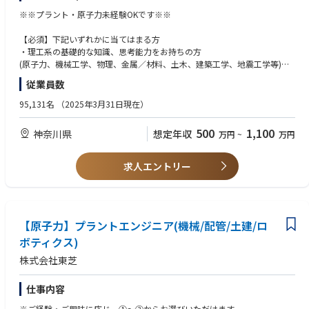
対象：原子炉建屋等、原子力発電所における重要建屋（主にRC造）
※※プラント・原子力未経験OKです※※
■この業務のやりがい・魅力
・既設建屋における構造計算書の作成・評価
・将来的にも需要が続く電力ケーブルについて、経験ゼロからでも
・機器・配管・電気計装等の関連部門との設計インターフェース調整（要
【必須】下記いずれかに当てはまる方
学ぶことができます。
求寸法、荷重条件、貫通孔位置 等）
・理工系の基礎的な知識、思考能力をお持ちの方
・人々のライフラインを支えるインフラである電力ケーブルの据付
・原子力規制対応への技術的支援
(原子力、機械工学、物理、金属／材料、土木、建築工学、地震工学等)
という、社会貢献性の高い業務を運営・管理いただけます。
・ベンダー図書（地震応答解析、RC造建屋の構造計算書等）の技術レビュ
・現職も含め1社につき2年以上のエンジニアリング経験
従業員数
ーおよび妥当性確認
・電力ケーブルはなくなることがなく、また長期間による老朽化で
・鉄筋コンクリート構造における支持機能の評価・検討
【歓迎】下記いずれかに当てはまる方
95,131名
（2025年3月31日現在）
の置き換え需要もあるため、
・新設建屋基本計画の策定
・下記関連資格をお持ちの方
将来なくなることはなく、安定した市場が見込まれます。
一級建築士、二級建築士
特に足元では、20世紀中ごろ以降に施工したケーブルの老朽化に
500
1,100
神奈川県
想定年収
万円
~
万円
【出張頻度】
技術士(建設部門)
よる置き換えで需要にあふれており、
お客様先へ月1~2回程度
建築設備士
職務をになっていただける方を増員募集しております。
サイトへ年数回、日帰り~1泊程度
コンクリート技士
求人エントリー
一級施工管理技士資格(土木・建築)等
・普段目にすることのないような直系のケーブルを扱い、1件当た
② 耐震設計・構造技術
・材料力学、機械力学の知識がある方、解析に挑戦してみたい方
りの請負額は5、6000万円から
原子力発電所の耐震設計を行うため、基本方針を定義、また地震応答解析
・振動解析、地震応答解析、応力解析のご経験がある方
規模によっては100億円を超えるものもあり、普通では扱えないよ
により設計用地震力を算定します。
・下記ソフトの知見がある方
うな大きな現場を管理いただけます。
配管や大型ポンプなど他部門の設備についても構造強度評価技術を駆使
【原子力】プラントエンジニア(機械/配管/土建/ロ
NASTRAN、SHAKE、Super FLUSH、TDAPⅢ、ANSYS、Abaqus、LS-DYNA
し、条件設定や解析による詳細評価を担うこともございます。
等
ボティクス)
・決して機械やAIに置き換えることのできない、人の手による工事
に携わり、
株式会社東芝
・建屋及び大型機器の地震応答解析モデル作成
完工時には発注者や設備管理者から直接感謝を伝えてもらえること
・各設備に対する耐震評価用地震力の算定
も、やりがいにつながる大きな魅力の一つです。
・各設備の構造強度評価手法の開発、条件設定や解析による詳細評価
仕事内容
(例：溶接部の残留応力解析、配管・機器等の詳細応答解析)
※ご経験・ご興味に応じ、①～③からお選びいただけます。