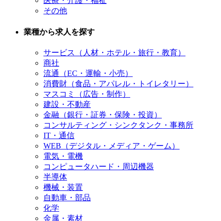
医療・介護・福祉
その他
業種から求人を探す
サービス（人材・ホテル・旅行・教育）
商社
流通（EC・運輸・小売）
消費財（食品・アパレル・トイレタリー）
マスコミ（広告・制作）
建設・不動産
金融（銀行・証券・保険・投資）
コンサルティング・シンクタンク・事務所
IT・通信
WEB（デジタル・メディア・ゲーム）
電気・電機
コンピュータハード・周辺機器
半導体
機械・装置
自動車・部品
化学
金属・素材