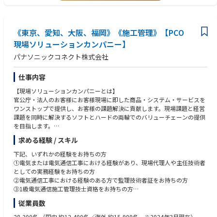
術・ロボティクス技術
1～2週間案件が7割程度、長い工事で1～2ヵ月案件が3割程度
【中途入社者の声】
・保全業務のデジタルトランスフォーメーションを推進する設備診断・情
残業代もきっちり出て、休みも多いので最高
報システムやサービスの設計・開発
■年間を通じて出張が発生する業務
・原子力プラントの補修保全・非破壊検査の技術
《東京、愛知、大阪、福岡》《施工管理》【PCO
■平均で業務の約6割程度が出張対応
【求める人物像】
・材料に関する評価、開発及び関連技術とりまとめ、福島第一原子力発電
■案件の約半数は関西エリアで通勤可能な案件有。
現場ソリューションカンパニー】
社会的な需要が確実にあり、ニーズが高まっていく製品の設計に上流工程
所の燃料デブリ性状に関する研究開発
■経験に応じて3ヶ月程度の長期出張をお願いする場合有。
から関わっていきたいと考えている方。
パナソニックコネクト株式会社
【参考】
【サポート体制】
■原子力事業について
業界知識は一から丁寧に指導、教育体制は完備されております。
仕事内容
https://www.global.toshiba/jp/products-solutions/nuclearenergy/abou
国家資格取得支援制度もございます。
t.html
【現場ソリューションカンパニーとは】
官公庁・法人のお客様にお客様現場に即した商品・システム・サービスを
【魅力】
■東芝レビュー最新号『カーボンニュートラルやエネルギー安定供給に貢
ワンストップで提供し、お客様の課題解決に貢献します。現場課題と経営
同社は電線・ケーブルを中心としたインフラ製品を扱うメーカーであり、
献する原子力技術』
課題を同時に解決するソフトとハードの両輪でのバリューチェーンの提供
再生可能エネルギーの需要の高まり共に、当社製品の需要も堅実に高まる
https://www.global.toshiba/jp/technology/corporate/review/2023/03.h
を目指します。
ことが予想されます。
tml
【施工総括部とは】
求める経験 / スキル
私たちは、警察、自治体、官公庁、高速道路会社、民間企業など、社会の
【キャリアについて】
基盤を支える多様なお客様に対し、パナソニックの情報通信機器や映像・
下記、いずれかの経験をお持ちの方
当社は個人のキャリアにとことん向き合う文化があり、個人のやりたいこ
音響設備を中心としたソリューションを、
①電気または電気通信工事における経験があり、現場代理人や主任技術者
とを尊重する風土です。
施工の専門性を活かして提供しています。
としての実務経験をお持ちの方
大手企業にありがちな縦割りの文化はなく、自身が望めば仕事の範囲は幅
現場ごとに異なるニーズや制約を丁寧にくみ取り、品質・安全・確実性を
②電気通信工事における経験のある方で監理技術者証をお持ちの方
広く経験可能です。
重視したシステム構築を行うことで、お客様の業務を支え、社会の安心・
③1級電気通信施工管理技士資格をお持ちの方
安全に貢献することが私たちのミッションです。
④1級電気工事施工管理技士資格をお持ちの方
【働きやすい環境】
従業員数
技術と現場力を融合させ、目に見える成果として社会に価値を届けること
ワークライフバランス◎
に、私たちは誇りを持っています。
平均残業時間は35時間程度、当該部署の平均有給取得日数は19.2日とかな
28,300名
（国内 約12,400名／海外 約15,900名 ※2024年3月現在）