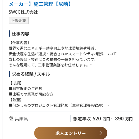
携わる事が出来ます。
・学会・研究会等での発表経験、国際会議での発表、論文投稿の経験をお
メーカー】施工管理【尼崎】
(*)CPS：Cyber Physical System
持ちの方
SWCC株式会社
・3DCAD、データベースの運用・開発の経験、プログラミング(C++、C
・配置・建築設計、配管設計、耐震設計
#、Visual Basic)等の経験をお持ちの方
上場企業
・福島第一原子力発電所燃料デブリ取出しに向けた、配置・建築設計
・英語力を活かして活躍したい方
※福島第一原子力発電所燃料デブリを安全に取り出すための工法検討に配
仕事内容
置・建築・土木技術の観点から関わり、全体とりまとめ・プロジェクト推
進を行います。
【仕事内容】
・原子力発電プラント空間設計に関わるCAD/CAEシステム開発
世界で進むエネルギー効率向上や地球環境負荷軽減、
（3D-CAD/レーザースキャンを活用したプラント設計CAE、プラントデー
安全快適な生活が連携・統合されたスマートシティ構想において
タを用いたCPSビジネス創出、各種画像処理技術）
当社の製品・技術はこの構想の一翼を担っています。
※原子力関連施設特有の要求事項、構造とプラントシステム成立性と経済
そんな現場にて、工事管理業務をお任せします。
合理性を両立させる等の対立要求の課題を解決し、プラントを仕上る他、
コンセプトの発想・立案から詳細設計、運開後、廃炉に至るまで幅広い技
求める経験 / スキル
電力会社の発電所や変電所等を中心に電力ケーブルと、
術に触れてご自身のアイデアを形にする中でキャリアを形成可能です。
その関連部品の据付工事管理業務を担当します。
【必須】
入社初年度は副現場担当者として1年程度、先輩社員に同行して業務習得
■顧客折衝のご経験
③原子力機械システム設計：
を行います。
■出張での業務が可能な方
福島復興対応をはじめ、カーボンニュートラル達成のための原子力発電の
協力会社4～5名に指示を出し、プロジェクトが円滑に進むよう調整・管理
【歓迎】
稼働など幅広い分野で機械システム全体の構想を検討する上流設計を担
を行うポジションです。
■何かしらのプロジェクト管理経験（生産管理等も歓迎）
い、顧客の期待を超える価値を提供しています。柔軟な思考が生かせる分
※電力インフラ工事管理のご経験をお持ちの方は大歓迎
野です。
【仕事内容詳細】
520
890
兵庫県
想定年収
万円
~
万円
地中層ケーブル（地下に埋める手のひらサイズの強い電気を運ぶケーブ
【こんな方にオススメ】
・空調・火災防護システム、燃料貯蔵・輸送・取扱いシステム、遠隔技
ル）を設置する工事の管理業務。
働き方を改善して、従業員を大切にする会社で長期的に腰を据えて働きた
術・ロボティクス技術
求人エントリー
いと考えている方。
・福島第一原子力発電所の燃料取出し・燃料デブリ取出しに向けた遠隔技
【働き方】