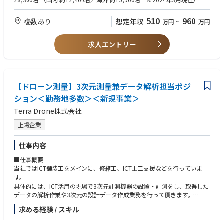
り有給を取得している実績があり、
・警察、自治体、官公庁、高速道路、ホール等大型施設、学校、工場など
しっかりと休みを取得できる環境です。
510
960
複数あり
想定年収
万円
~
万円
へ、各種システムの新設・改修工事を担当していただきます。
平均休日出勤2.3日/月で代休100%取得可能、24年度は休日出勤0に！
・施工設計、提案から工事積算、工程・原価管理、安全・品質管理等を行
い、現場全体のマネジメントを行う役割です。
【当社の手掛けた案件】
求人エントリー
・お客様を始め協力会社、社内関連部署など関係者とコミュニケーション
北海道ボールパーク、スカイツリーなど私達になじみ深い施設への電力供
を図り、円滑に遂行できるよう折衝を行います。
給を行う
・小規模案件（数百万円）から大規模案件（数億円）を担当しますが、ス
地中層ケーブルに関与する縁の下の力持ちの存在として活躍できる社会貢
キルに応じた現場管理、技術者配置を行いますので
献性の高い仕事です。
入社後、様々な事業で経験を積み、個人のスキルアップ（技術力、コミ
【ドローン測量】3次元測量兼データ解析担当ポジ
ュニケーション能力向上）を図ることも可能です。
ション＜勤務地多数＞＜新規事業＞
【主な納入事例】
Terra Drone株式会社
・交通管制システム、防災無線システム、ＥＴＣシステム、放送局、大型
映像、スタジアムソリューション、監視カメラ、デジタルサイネージ
上場企業
仕事内容
■仕事概要
当社ではICT舗装工をメインに、修繕工、ICT土工支援などを行っていま
す。
具体的には、ICT活用の現場で3次元計測機器の設置・計測をし、取得した
データの解析作業や3次元の設計データ作成業務を行って頂きます。
計測作業は、計測範囲・方法や進め方（スケジュール調整）について、顧
求める経験 / スキル
客担当者および自社メンバー数名とコミュニケーションをとりながら進め