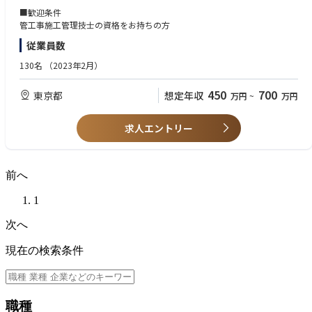
り、残業時間20時間程度と、労働環境も大きく改善されています。
■歓迎条件
管工事施工管理技士の資格をお持ちの方
■採用背景
従業員数
顧客からのニーズ拡大に伴い、いままで搬入までをメインで行っていまし
たが設置工事まで担当させていただくことになりましたので増員募集とな
130名
（2023年2月）
ります。
450
700
東京都
想定年収
万円
~
万円
■業務内容：【変更の範囲：会社の定める業務】
工事現場における配管ユニットの施工管理を行っていただきます。構造物
を現場へ搬入し、設置工事を行う際の現場指揮をお任せします。工事規模
求人エントリー
にもよりますが外注のスタッフ2～10名ほどを管理していただきます。
【具体的な仕事内容】
・設計図面の確認・修正作業
前へ
・施工手順書の作成・管理
・原価管理
1
【取扱商材】
次へ
防食加工管
現在の検索条件
【工事について】
工事現場で使われる配管（プレハブ管）の製作及びポンプ、配管などのユ
ニットを製作しています。
ユニットを納めるにあたり、ユニット周辺の工事、ユニット以外、機械室
職種
及び屋上全ての施工します。