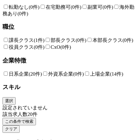
転勤なし
(0件)
在宅勤務可
(0件)
副業可
(0件)
海外勤
務あり
(0件)
職位
課長クラス
(1件)
部長クラス
(0件)
本部長クラス
(0件)
役員クラス
(0件)
CxO
(0件)
企業特徴
日系企業
(20件)
外資系企業
(0件)
上場企業
(14件)
スキル
選択
設定されていません
該当求人数
20
件
この条件で検索
クリア