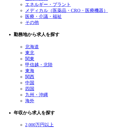
エネルギー・プラント
メディカル（医薬品・CRO・医療機器）
医療・介議・福祉
その他
勤務地から求人を探す
北海道
東北
関東
甲信越・北陸
東海
関西
中国
四国
九州・沖縄
海外
年収から求人を探す
2,000万円以上