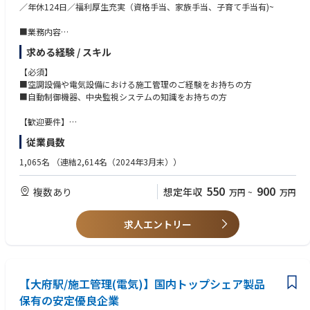
ビス網を構築しており、子会社を含め機器の新規購入・施工から完成後の
／年休124日／福利厚生充実（資格手当、家族手当、子育て手当有)~
保守・メンテナンスまで総合的な対応力が東テクグループの最大の強みで
す。
■業務内容
2）多彩な顧客層：業務用空調機器のダイキン、空調制御機器アズビルを
・自動制御システム、中央監視システムの施行図作成、施工管理、試運転
はじめとする業界トップメーカーの設備代理店であり、多種多様な機材・
求める経験 / スキル
調整
製品を提供しています。
計装工事(建物全体を監視・制御・計測する様々な機器とネットワーク)を
【必須】
3）高い技術とエンジニアリング力：東テクグループ社員約1600名のうち
依頼いただいた建物に導入するための工程・品質・予算・安全管理となり
■空調設備や電気設備における施工管理のご経験をお持ちの方
60％を超える社員が管工事施工管理技士、電気工事施工管理技士などの資
ます。工事完了後には自動制御システムの試運転・調整を担当いただきま
■自動制御機器、中央監視システムの知識をお持ちの方
格取得者です。これらの人材に支えられた高いエンジニアリング力が、環
す。
境・省エネ関連事業における質の高いソリューションサービスの提供を可
計装事業はノウハウを持っている企業が少なく、地元の地場の電機業界関
【歓迎要件】
能にします。
係者ではできない業務となります。
■電気工事士
従業員数
■電気工事施工管理技士
■施工事例
■管工事施工管理技士
1,065名
（連結2,614名（2024年3月末））
計装分野ではアズビル株式会社の特約店としてパートナーシップを結び、
■計装士
販売から施工、メンテナンスまでトータルでサービスを提供しています。
■電気主任技術者
550
900
複数あり
想定年収
万円
~
万円
施工事例の一つに地上10階、地下1階の東テクグループ本社ビルがありま
■電気通信工事施工管理技士
す。空調設備において、パッケージエアコンや全熱交換器などを全館に導
※今後資格取得に対して意欲がある方も歓迎致します。
入し、アズビルの中央監視システムsavic-nettFX2が全館の設備運用データ
求人エントリー
を集約し、運転・監視を行っています。
■働き方
◎フレックス制・月平均残業時間30時間程度・年間休日124日(土日祝休)
◎出張有：計装事業は常駐で現場に入ることが多く長期出張も発生しま
【大府駅/施工管理(電気)】国内トップシェア製品
す。
保有の安定優良企業
民間案件と官公庁案件の割合は半々で、携わる建物はオフィスビルや工