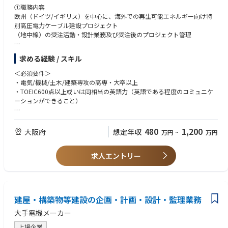
①これからの測量にいち早くかかわることができる
①職務内容
近年では、国土交通省が中心となって推進する i-Construction（建設現場
欧州（ドイツ/イギリス）を中心に、海外での再生可能エネルギー向け特
にICTを活用することで、生産性向上を目指す取り組み）の流れも広がっ
別高圧電力ケーブル建設プロジェクト
ています。
（地中線）の受注活動・設計業務及び受注後のプロジェクト管理
それらにいち早くかかわることで市場価値を高めることができます。
②具体的にお任せする業務
※i-Construction とは、ICT技術の導入により「建設現場の省人化」「工事
求める経験 / スキル
・新規プロジェクト入札(見積・設計)対応、受注済みプロジェクトの設計
日数短縮」「建設業従事者の休日増加」を実現し、従来の建設業の3Kイメ
等(工事設計・社内外の関係者との調整・書類作成等)業務(主に国内勤務。
＜必須要件＞
ージを払拭して、新たな３K（給与が良い、休暇がとれる、希望が持て
必要に応じて海外出張あり)
・電気/機械/土木/建築専攻の高専・大卒以上
る）の事業環境を創出すること目指したプロジェクト
・海外現場でのプロジェクトマネージャ/技術員として、現場における客先
・TOEIC600点以上或いは同相当の英語力（英語である程度のコミュニケ
折衝・外注管理・品質管理・安全管理・労務管理等プロジェクト管理全般
ーションができること）
②トップシェア企業で経験を積むことができる
(海外での長期出張・駐在)
テラドローンでは測量ドローンを用いたレーザー測量の実施が日本全国で
＜歓迎要件＞
3000件以上あり、ドローンレーザーではトップクラスのシェアを誇りま
・TOEIC730点以上或いは同相当の英語力を持つ方
480
1,200
す。
大阪府
想定年収
万円
~
万円
・ドイツ語学習経験・ビジネス利用経験のある方
トップシェアの企業で最先端のドローン測量技術に関わることができま
・電力関連のエンジニアリング業務経験
す。
求人エントリー
・海外関連の業務経験
・外国人との技術的な折衝経験
③多くの勤務地に対応
・プロジェクトのコーディネートや顧客、社内関係者との調整ができる方
テラドローンは全国各地に拠点があるため、希望に応じて勤務地をご選択
・土木施工管理技士や電気工事施工管理技士の資格を持つ方
いただくことができます。
建屋・構築物等建設の企画・計画・設計・監理業務
大手電機メーカー
上場企業