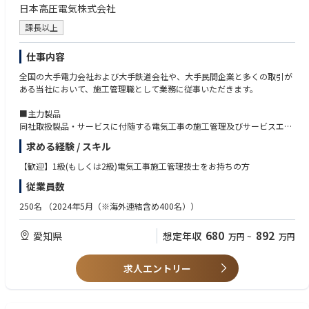
日本高圧電気株式会社
場、商業施設など様々です。
課長以上
■強み
1）全国規模のネットワーク：東テクグループは全国で92拠点によるサー
仕事内容
ビス網を構築しており、子会社を含め機器の新規購入・施工から完成後の
保守・メンテナンスまで総合的な対応力が東テクグループの最大の強みで
全国の大手電力会社および大手鉄道会社や、大手民間企業と多くの取引が
す。
ある当社において、施工管理職として業務に従事いただきます。
2）多彩な顧客層：業務用空調機器のダイキン、空調制御機器アズビルを
はじめとする業界トップメーカーの設備代理店であり、多種多様な機材・
■主力製品
製品を提供しています。
同社取扱製品・サービスに付随する電気工事の施工管理及びサービスエン
3）高い技術とエンジニアリング力：東テクグループ社員約1600名のうち
ジニアとして、対応していただくメンバーを募集しています。受注した案
60％を超える社員が管工事施工管理技士、電気工事施工管理技士などの資
求める経験 / スキル
件に応じて施工管理業務をお任せします。
格取得者です。これらの人材に支えられた高いエンジニアリング力が、環
【歓迎】1級(もしくは2級)電気工事施工管理技士をお持ちの方
境・省エネ関連事業における質の高いソリューションサービスの提供を可
■再エネ事業
能にします。
従業員数
また、主力製品だけでなく、再エネ事業としてメガソーラー（開閉器など
自社取扱製品の点検、試験など）に関する案件も増加しており、
250名
（2024年5月（※海外連結含め400名））
店舗や工場における受電設備の施工管理/自家消費太陽光発電の施工管理
にも従事いただく可能性がございます。
680
892
愛知県
想定年収
万円
~
万円
※現場に応じた出張は発生いたしますが、施工期間は数日のケースが多い
ため長期間の出張が発生する可能性は低いです。
求人エントリー
■既存取引先：鉄道関係会社・大手チェーン企業・商社・電機メーカー・
サブコン・再エネ事業者等