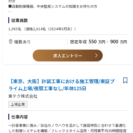
の方
はじめとする業界トップメーカーの設備代理店であり、多種多様な機材・
計装工事(建物全体を監視・制御・計測する様々な機器とネットワーク)を
■自動制御機器、中央監視システムの知識をお持ちの方
製品を提供しています。
依頼いただいた建物に導入するための工程・品質・予算・安全管理となり
3）高い技術とエンジニアリング力：東テクグループ社員約1600名のうち
ます。工事完了後には自動制御システムの試運転・調整を担当いただきま
【歓迎】下記の資格をお持ちの方
60％を超える社員が管工事施工管理技士、電気工事施工管理技士などの資
従業員数
す。
■電気工事士
格取得者です。これらの人材に支えられた高いエンジニアリング力が、環
計装事業はノウハウを持っている企業が少なく、地元の地場の電機業界関
■電気工事施工管理技士
1,065名
（連結2,614名（2024年3月末））
境・省エネ関連事業における質の高いソリューションサービスの提供を可
係者ではできない業務となります。
■管工事施工管理技士
能にします。
■計装士
550
900
複数あり
想定年収
万円
~
万円
■施工事例
■電気主任技術者
計装分野ではアズビル株式会社の特約店としてパートナーシップを結び、
■電気通信工事施工管理技士
販売から施工、メンテナンスまでトータルでサービスを提供しています。
※今後資格取得に対して意欲がある方も歓迎致します。
求人エントリー
施工事例の一つに地上10階、地下1階の東テクグループ本社ビルがありま
す。空調設備において、パッケージエアコンや全熱交換器などを全館に導
入し、アズビルの中央監視システムsavic-nettFX2が全館の設備運用データ
を集約し、運転・監視を行っています。
【東京、大阪】計装工事における施工管理/東証プ
■働き方
ライム上場/夜間工事なし/年休125日
◎フレックス制・月平均残業時間30時間程度・年間休日124日(土日祝休)
東テク株式会社
◎出張有：計装事業は常駐で現場に入ることが多く長期出張も発生しま
す。
上場企業
民間案件と官公庁案件の割合は半々で、携わる建物はオフィスビルや工
場、商業施設など様々です。
仕事内容
■強み
～計装事業に強み／当社のノウハウを活かして施設特性に合わせて最適化
1）全国規模のネットワーク：東テクグループは全国で92拠点によるサー
した制御システムを構築／フレックスタイム活用・月残業平均30時間程度