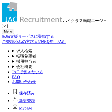
ハイクラス転職
エージェ
ント
Menu
転職支援サービスに登録する
ご登録済みの方
求人紹介を申し込む
求人検索
転職希望者
採用担当者
会社概要
JACで働きたい方
FAQ
お問い合わせ
保存済み
新規登録
Mypage