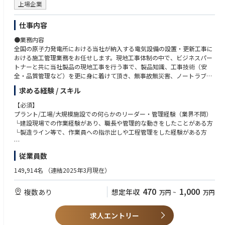
上場企業
仕事内容
●業務内容
全国の原子力発電所における当社が納入する電気設備の設置・更新工事に
おける施工管理業務をお任せします。現地工事体制の中で、ビジネスパー
トナーと共に当社製品の現地工事を行う事で、製品知識、工事技術（安
全・品質管理など）を更に身に着けて頂き、無事故無災害、ノートラブル
での工事完遂を目指しての業務にあたっていただきます。
求める経験 / スキル
≪具体的には…≫
【必須】
弊課における具体的な業務の代表例は以下となります。現地での施工管理
プラント/工場/大規模施設での何らかのリーダー・管理経験（業界不問）
が主となるため、都度対応が必要な事項も発生しますが、計画担当者、現
└建設現場での作業経験があり、職長や管理的な動きをしたことがある方
地メンバー、ビジネスパートナーで協力して対応していく事となります。
└製造ライン等で、作業員への指示出しや工程管理をした経験がある方
１．国内原子力発電所及び関連施設での施工管理業務
（１）工事計画書の作成
【歓迎要件】
従業員数
（２）ビジネスパートナーとの工程、作業エリアなどの調整
プラント設備・施設等で施工管理業務（電気、機械、土木）経験のある方
（３）製品製作場所との各種調整（納期、仕様、工程など）
149,914名
（連結2025年3月現在）
（４）客先との工事調整
【求める人物像】
（５）工事施工中の作業立会と安全・品質指導
多くの関係者と接する業務であり、コミュニケーション力と粘り強く交渉
470
1,000
複数あり
想定年収
万円
~
万円
（６）工事完了時の図書、品質記録の作成
（調整）が出来る方。
（７）事故、不具合発生時の要因分析、再発防止対応
（８）現場での各種行事への参加（安全大会、着工前ミーティングな
求人エントリー
どの各種行事）