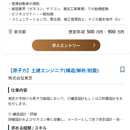
・普通自動車の運転
残業時間 ：平均20時間/月 程度
・建設業界（ゼネコン、サブコン、電気工事業等）での勤務経験
出張：有 (頻度：2～3回/月、期間：2日程度)
■担当いただく業務
・ビジネスマナー・一般知識
転勤可能性：大阪地区、九州地区の拠点への転勤可能性有り
・工事現場の施工管理の補佐業務（工程、安全、品質、原価、環境
・コミュニケーション力、責任感、施工管理技士、ＰＣの基本操作（Exce
リモートワーク：導入実績有（現地派遣時は無し）
保全管理）
l、Outlook、Teams）
中途社員の割合：約１０%
500
900
東京都
想定年収
万円
~
万円
・工事着工前の諸準備の補佐業務（顧客との打合せ、現場調査、工
【歓迎経験・スキル】
程表の作成、施工計画書の作成、
・電力会社発注工事（送配電部門）の経験
許可申請届出、労災保険加入申請、現場事務所設営、実行予算作
求人エントリー
・監理技術者（一級電気施工管理技士）
成、連絡先の届出、消耗品の手配、
・ビジネス文書作成
機材の準備、地域住民対策）
・Auto CAD
・工事施工の補佐業務（現場巡視パトロール、工程管理、品質管
【原子力】土建エンジニア(構造/解析/耐震)
理、安全・健康管理、工事費管理、記録類の保管、他企業との調整、勤怠
管理、工事記録、週報作成、トラブル対応）
株式会社東芝
仕事内容
■入社後のキャリアパス
・現場にアサインされるのは同じ会社の社員ばかりです。
東芝が手掛ける原子力施設において、①構造設計もしくは②耐震設計をお
1つの現場で30～40名ほどになるものも多く、ベテラン社員の基
任せします。
で業務を覚えられます。
① 構造設計・評価
・数年後には現場代理人として、一つの案件を１人でご対応いただ
詳細設計およびゼネコン等と協働し、メーカーとして担う安全設計・他部
きます。
門要求ならびに各種規格・基準を満たす建屋の設計・評価を行います。
求める経験 / スキル