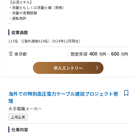
ます。
【必須スキル】
※計測作業に伴い出張がございます。
・測量士もしくは測量士補（資格）
・測量の実務経験
実務のご経験がなくとも、技術責任者が丁寧に指導いたします。
・運転免許
新しい技術に興味のある方、人と会話することが好きな方は大歓迎です！
【歓迎スキル】
従業員数
▼業務内容イメージ
・一等又はニ等無人航空機操縦者技能証明（資格）
・ドローンを活用した測量
・測量業務経験
115名
（(海外連結624名）2024年12月現在）
・基本測量、3次元測量の実施
・ドローン産業機使用経験
・マルチビーム・基準点測量等の新サービスの展開
・土木/建設業界の経験(ゼネコン、測量、建設コンサルタントなど)
400
600
東京都
想定年収
万円
~
万円
・解析業務も携わることが可能です
・3D設計データの作成経験
・ICT施工の経験
▼業務環境
求人エントリー
・使用する計測機材：地上型レーザー、新計測機材など
・使用するソフト：TREND-POINT、EX-TREND武蔵
※計測機材やソフトは新技術/製品や顧客ニーズに応じて変化させていき
ます。
海外での特別高圧電力ケーブル建設プロジェクト管
▼測量現場の規模
理
小規模な案件では約1ha程度から、大型案件では100ha以上の測量まで幅
大手電機メーカー
広く対応しています。
案件規模に応じて、数日程度の短期案件から1ヶ月程度のプロジェクトま
上場企業
でさまざまです。
仕事内容
▼このポジションの魅力