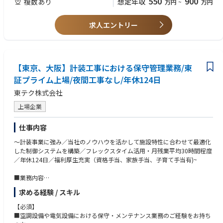
550
900
複数あり
想定年収
万円
~
万円
す。
※今後資格取得に対して意欲がある方も歓迎致します。
計装事業はノウハウを持っている企業が少なく、地元の地場の電機業界関
係者ではできない業務となります。
求人エントリー
■施工事例
計装分野ではアズビル株式会社の特約店としてパートナーシップを結び、
販売から施工、メンテナンスまでトータルでサービスを提供しています。
施工事例の一つに地上10階、地下1階の東テクグループ本社ビルがありま
【東京、大阪】計装工事における保守管理業務/東
す。空調設備において、パッケージエアコンや全熱交換器などを全館に導
証プライム上場/夜間工事なし/年休124日
入し、アズビルの中央監視システムsavic-nettFX2が全館の設備運用データ
東テク株式会社
を集約し、運転・監視を行っています。
上場企業
■働き方
◎フレックス制・月平均残業時間30時間程度・年間休日124日(土日祝休)
仕事内容
◎出張有：計装事業は常駐で現場に入ることが多く長期出張も発生しま
す。
～計装事業に強み／当社のノウハウを活かして施設特性に合わせて最適化
民間案件と官公庁案件の割合は半々で、携わる建物はオフィスビルや工
した制御システムを構築／フレックスタイム活用・月残業平均30時間程度
場、商業施設など様々です。
／年休124日／福利厚生充実（資格手当、家族手当、子育て手当有)~
■強み
■業務内容
1）全国規模のネットワーク：東テクグループは全国で92拠点によるサー
・空調設備における自動制御装置システム等の保守管理業務を行っていた
ビス網を構築しており、子会社を含め機器の新規購入・施工から完成後の
求める経験 / スキル
だきます。
保守・メンテナンスまで総合的な対応力が東テクグループの最大の強みで
・自動制御システム、中央監視システムの保守管理、更新提案、改修工事
【必須】
す。
対応
■空調設備や電気設備における保守・メンテナンス業務のご経験をお持ち
2）多彩な顧客層：業務用空調機器のダイキン、空調制御機器アズビルを