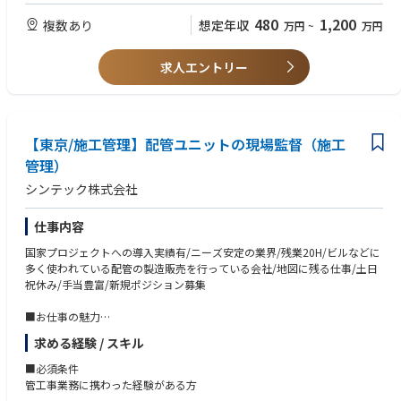
○ケーブルもしくは電力関連の会社での勤務経験
○土木工事や通信工事、発変電機器などの現場工事管理経験
480
1,200
複数あり
想定年収
万円
~
万円
○1級電気工事施工管理、1級土木工事施工管理 資格
○海外工事現場管理経験
求人エントリー
【東京/施工管理】配管ユニットの現場監督（施工
管理）
シンテック株式会社
仕事内容
国家プロジェクトへの導入実績有/ニーズ安定の業界/残業20H/ビルなどに
多く使われている配管の製造販売を行っている会社/地図に残る仕事/土日
祝休み/手当豊富/新規ポジション募集
■お仕事の魅力
自分の関わった建物を実際に目にするときはとてもやりがいに感じます！
求める経験 / スキル
地図に残る仕事に携わることができ、実際に建物をご利用になる方に快適
さを感じて頂くことができるのは大きな喜びを感じることができます。
■必須条件
当社の扱う鋼管は、建物を新しく建てる時だけでなく、定期的な交換も必
管工事業務に携わった経験がある方
要とするため、依頼が途切れることはありません。元請けからの規制もあ