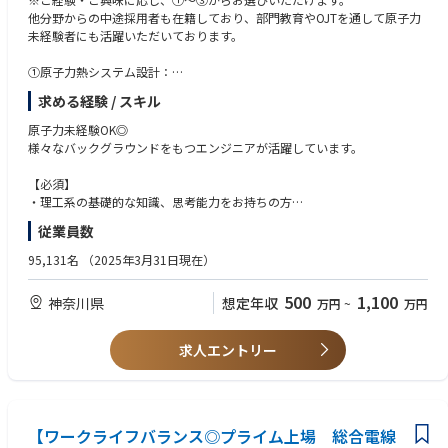
・衝撃振動を受ける設備に対する評価条件の算定
他分野からの中途採用者も在籍しており、部門教育やOJTを通して原子力
(例：衝突を受ける建屋等の衝撃振動解析)
未経験者にも活躍いただいております。
・大型機器、構造物の加振試験及び関連するシミュレーション解析
①原子力熱システム設計：
■ポジションの魅力
国内原子力発電所のタービンシステムと非常用発電システムの設計、シス
「原子力プラント設計」における建築設計では、意匠、構造、法規等の建
求める経験 / スキル
テムを構成する機器の設計・調達および技術開発を統括する部門です。
築担当業務を進めながら、メーカーが担当する安全、機電設計とゼネコン
建設プラントの基本計画から、設備納入後のメンテナンスまでの技術を統
が担当する土木・建築の詳細設計との橋渡し役も担い、多数のステークホ
原子力未経験OK◎
括します。
ルダーの中でも中心的な存在です。
様々なバックグラウンドをもつエンジニアが活躍しています。
・タービンシステム設計
特にGX（グリーントランスフォーメーション）実行会議で一定の方向性が
・ディーゼル発電(DG)/ガスタービン発電(GTG)システム設計
示された原子力プラントの既設炉最大活用／早期再稼働や新規建設におい
【必須】
・燃料輸送貯蔵システム設計
て、中心的な役割を果たします。
・理工系の基礎的な知識、思考能力をお持ちの方
弊部では、技術領域として配置・建築、配管・弁設計、耐震設計、CAE技
(原子力、機械工学、物理、金属/材料、電気・電子、制御、情報、ソフト
従業員数
②原子力プラント設計：
術を有しており、高いプロジェクト遂行能力、リーダーシップをベースに
ウェア、土木、建築工学等)
グリーントランスフォーメーション実行会議で一定の方向性が示された原
原子力プラントの再稼働、新規建設を目指し、関連部門と連携しながらプ
・現職も含め1社につき5年以上のエンジニアリング経験をお持ちの方
95,131名
（2025年3月31日現在）
子力プラント新設に当たって、実際のプラントづくりで中心的な役割を果
ロジェクトを推進しております。
たします。
【尚可】
500
1,100
神奈川県
想定年収
万円
~
万円
技術領域として配置・建築、配管・弁設計、耐震設計、CAE技術をベース
【参考】
・発電プラント設備に関する業務経験のある方
としておりますが、高いプロジェクト遂行能力、リーダーシップを有する
原子力事業について
・コミュニケーション能力に優れ、リーダーシップを発揮できる方
メンバーが原子力プラントの再稼働を目指して関連部門を統率しながらプ
https://www.global.toshiba/jp/products-solutions/nuclearenergy/abou
・交渉力やチームをまとめ上げることに意欲があり、プロジェクト管理を
求人エントリー
ロジェクトを推進しております。
t.html
主導することに興味がある方
その一方で、3DCAD、FEMソフト等のデジタルエンジニアリングツールの
・柔軟な発想ができる方
刷新や蓄積したデータを活用したCPS(*)ビジネスへの展開を強化・推進す
・高い目標を持って挑戦するチャレンジ精神のある方
る中で、次世代に向けたシステム構築も進めており、新たなアイデアが採
・プロセスプラント系の情報管理、システム開発に興味がある方
用されている中で、ご自身の理想や考えを形にして次の時代の基盤構築に
【ワークライフバランス◎プライム上場 総合電線
・ソフトウェアだけでなく、現場の作業にも興味のある方