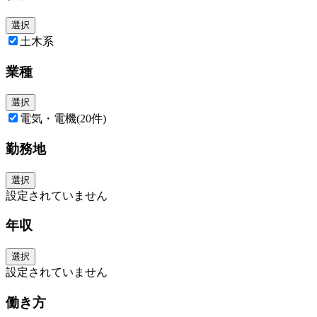
サブコンへ加工管＋ユニット＋工事をセットで提供できる体制作りをして
います。
選択
土木系
■組織構成：
営業部ユニットチームへの配属となります。
業種
50代1名、40代2名、30代2名、20代1名で構成されています。
■事業概要：
選択
当社は、“加工管のプロフェッショナル”として各種建造物や水道用配管の
電気・電機
(20件)
製造、設計に特化した会社です。
社会インフラには欠かせない存在であり、国立競技場やスカイツリーな
勤務地
ど、国のビッグプロジェクトにも採用実績があります。
選択
設定されていません
年収
選択
設定されていません
働き方