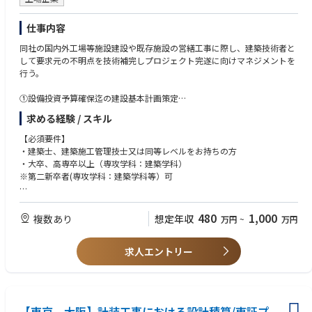
仕事内容
同社の国内外工場等施設建設や既存施設の営繕工事に際し、建築技術者と
して要求元の不明点を技術補完しプロジェクト完遂に向けマネジメントを
行う。
①設備投資予算確保迄の建設基本計画策定
②計画する工場施設等に対する建築関連法規、建築技術等を網羅した構想
求める経験 / スキル
図及び基本計画図等の作成支援
③計画する工場施設等に対する費用概算算出及びスケジュール立案の支援
【必須要件】
④実施する工場施設等の見積照会、査定などの発注業務支援
・建築士、建築施工管理技士又は同等レベルをお持ちの方
⑤設計事務所・建設会社等が作成する設計図、施工図及び工程表の確認並
・大卒、高専卒以上（専攻学科：建築学科）
びに、関連工事との調整支援
※第二新卒者(専攻学科：建築学科等）可
⑥建築関係諸官庁との打合せ及び折衝の支援 等
【歓迎要件】
・建築設計事務所、ゼネコン等で設計・施工監理経験者
480
1,000
複数あり
想定年収
万円
~
万円
・工場等建設に於けるコンストラクションマネージメント業務経験者
求人エントリー
【東京、大阪】計装工事における設計積算/東証プ