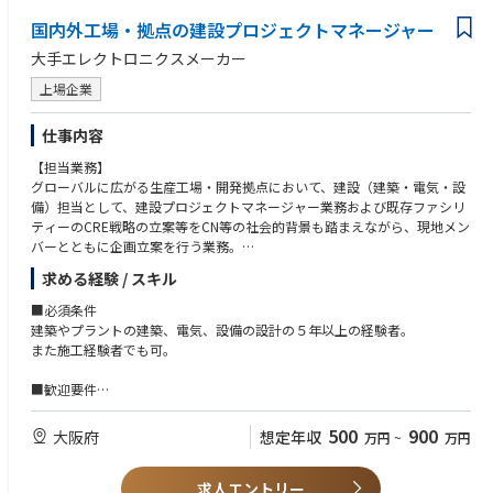
国内外工場・拠点の建設プロジェクトマネージャー
大手エレクトロニクスメーカー
上場企業
仕事内容
【担当業務】
グローバルに広がる生産工場・開発拠点において、建設（建築・電気・設
備）担当として、建設プロジェクトマネージャー業務および既存ファシリ
ティーのCRE戦略の立案等をCN等の社会的背景も踏まえながら、現地メン
バーとともに企画立案を行う業務。
求める経験 / スキル
【使用ツール】
CAD、BIM、Word、Excel、PowerPoint等
■必須条件
建築やプラントの建築、電気、設備の設計の５年以上の経験者。
【ポジション・立場】
また施工経験者でも可。
若手からベテランまで平均年齢43歳、25名のチームです。
社内外における連携が多いプロジェクト業務において、次の時代を担うリ
■歓迎要件
ーダとしてチーム・組織を牽引していただきます。
海外の建設、プラント立ち上げの経験者
500
900
大阪府
想定年収
万円
~
万円
【仕事のやりがい】
＜歓迎資格＞
少数精鋭の組織だからこその機動力、枠に捕らわれない自由があり、自分
一級建築士、一級施工管理技士、認定ファシリティーマネージャー等
の考え・思いで大きな組織（事業部）を動かすエンジンになれる部門で
求人エントリー