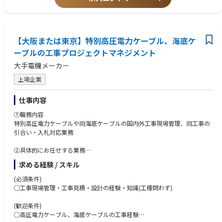
す。また新築および既存のファシリティを最大限に活用し、社内外（ゼネ
コン、設計会社等）の人脈を活かしながら、カーボンニュートラルなどの
社会課題解決に向けた新たな付加価値を生み出していける仕事です。
【大阪または東京】特別高圧電力ケーブル、海底ケ
【この職種における強み】
一般的に対顧客へのアクションを実行する営業部門と、製品生産・事業拡
ーブルの工事プロジェクトマネジメント
大に伴う自社拠点をプロジェクトする生産部門・施設部門と、それぞれで
大手電機メーカー
業務遂行されるケースが多いと推察します。
一方で、本職種は営業部と生産部門とのブリッジの役割を担える組織であ
上場企業
るため、自社プロジェクトで得られたノウハウを新たなソリューションと
して市場展開するという事業貢献も果たせる強みがあります。
仕事内容
①職務内容
特別高圧電力ケーブルや同海底ケーブルの国内外工事現場管理、同工事の
引合い・入札対応業務
②具体的にお任せする業務
現場代人・プロジェクトマネージャ・現場主任技術者として、現場におけ
求める経験 / スキル
る品質管理・安全管理・労務管理・客先折衝・外注管理、等現場管理全
般。
(必須条件)
社内担当としては、客先折衝、工事設計、工程立案、見積作成、関係部門
○工事現場管理・工事見積・設計の経験・知識(工種問わず)
との
調整、書類作成業務、等
(歓迎条件)
○高圧電力ケーブル、海底ケーブルの工事経験