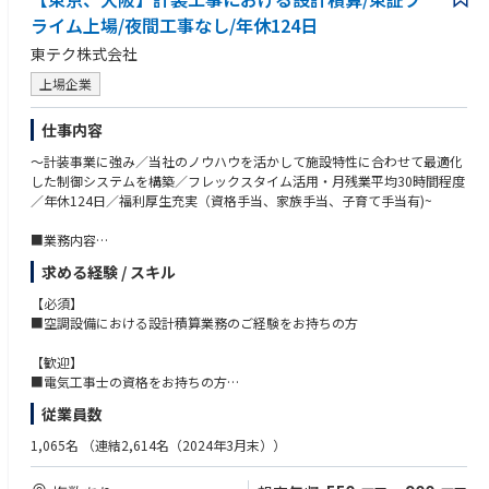
ライム上場/夜間工事なし/年休124日
東テク株式会社
上場企業
仕事内容
～計装事業に強み／当社のノウハウを活かして施設特性に合わせて最適化
した制御システムを構築／フレックスタイム活用・月残業平均30時間程度
／年休124日／福利厚生充実（資格手当、家族手当、子育て手当有)~
■業務内容
・空調設備における自動制御工事等の設計積算業務を行っていただきま
求める経験 / スキル
す。
・客先要望の空調設備に適した自動制御システム、空調設備中央監視装置
【必須】
システムの構築
■空調設備における設計積算業務のご経験をお持ちの方
・設計図から自動制御機器拾い出し及び設計平面図から配線
・配管/部材の拾い出し
【歓迎】
・上記に関連する原価計算などの積算作業
■電気工事士の資格をお持ちの方
■電気工事施工管理技士の資格をお持ちの方
従業員数
■管工事施工管理技士の資格をお持ちの方
計装工事(建物全体を監視・制御・計測する様々な機器とネットワーク)を
■計装士の資格をお持ちの方
1,065名
（連結2,614名（2024年3月末））
依頼いただいた建物に導入するための工程・品質・予算・安全管理となり
■電気主任技術者の資格をお持ちの方
ます。工事完了後には自動制御システムの試運転・調整を担当いただきま
■電気通信工事施工管理技士の資格をお持ちの方