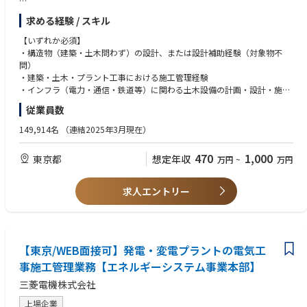
・充実の出張手当：当部門では、現地駐在を「転勤」ではなく「長期出
3.資格取得：「1級電気工事施工管理技士」の取得を目指します（取得支
≪具体的には…≫
張」として扱います。そのため、出張期間中は日当や宿泊費が支給されま
求める経験 / スキル
援あり）。
以下の2領域での業務に従事していただきます。
す。
4.リーダーへ：将来的には現場の責任者（現場代理人）として活躍いただ
【いずれか必須】
くことを期待しています。
(1) 土木建築領域を含む工事計画・設計業務
【変更の範囲】
・構造物（建築・土木問わず）の設計、または設計補助経験（対象物不
・発電所/変電所プラントにおける土木建築（機械・電気品基礎、制御・
会社の定める業務(※)
問）
●職場環境
機器建屋、ケーブルトレンチ、外構等）
(※)業務の都合によっては会社外の職務に従事するため出向又は転属を命
・建築・土木・プラント工事における施工管理経験
残業時間：月平均１０時間/繁忙期４０時間
工事の計画設計(建築確認申請関連含む)
じることがあります。
・インフラ（電力・通信・鉄道等）に関わる土木設備の計画・設計・施工
転勤可能性：将来的に東京・福岡への転勤可能性あり
・受注前の技術提案活動（発変電プラントの構造物計画）
管理いずれかの経験
リモートワーク：現地派遣時の導入実績はまだありません（大阪事務所帰
従業員数
・現地施工段階における工事計画立案、設計対応、工事監理
●使用言語、環境、ツール、資格等
任時はリモートワークあり)
使用言語、各種資料共に、日本語です。
【歓迎要件】
149,914名
（連結2025年3月現在）
中途社員の割合：約20%
具体例：
一級建築士
・離島向け蓄電池設備設置（フルターンキー案件、清水建設との協業）
●配属部署のミッション
470
1,000
東京都
想定年収
万円
~
万円
・火力発電所建屋の建築確認申請図書作成（非常照明・避雷設備・誘導
【電力プラント建設センターのミッション】
【求める人物像】
灯等）
建設技術の深化と進化により、電力システムの発展と社会課題の解決に
・顧客や機械メーカー及び社内の関連部門などと連携し、プラント建設を
・某所発電機棟の新設プロジェクト（詳細設計は2027年度初頭より開始
貢献すると共に、プラントの最前線で顧客価値を創造し続ける。
推進するための適切なコミュニケーションをとれる方
求人エントリー
予定）
・新しい分野への挑戦意欲や好奇心が旺盛な方
【原子力プラント建設部のミッション】
・構造設計の知見を、社会インフラ分野で広げたい方
(2) 電気工事領域の工事計画・設計業務（上記以外の期間）
プラント建設で培った技術力の発揮と事業環境変化への柔軟な対応で、
・電気・機械との連携が求められる新しい構造設計の在り方に挑戦したい
・火力プラント向け電気設備（ケーブルトレイ・電線管等）のルート設
電力の安定供給と社会課題の解決に貢献すると共に、
方
計、機材選定、物量算出、コスト見積
【東京/WEB面接可】発電・変電プラントの電気工
プラントの最前線で顧客価値を創造し続ける。
・実行計画に基づく設計対応・協力会社との調整
事施工管理業務【エネルギーシステム事業本部】
【建設課のミッション】
三菱電機株式会社
(共通業務)
三菱電機の中の建設部隊として、最もユーザー、ビジネスパートナーに
・安全・品質・環境・法令遵守に関する部門活動への参画
近い立場を活かし、社内外を円滑につなぐ。
上場企業