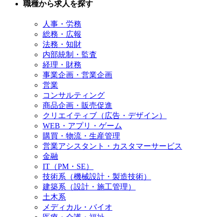
職種から求人を探す
人事・労務
総務・広報
法務・知財
内部統制・監査
経理・財務
事業企画・営業企画
営業
コンサルティング
商品企画・販売促進
クリエイティブ（広告・デザイン）
WEB・アプリ・ゲーム
購買・物流・生産管理
営業アシスタント・カスタマーサービス
金融
IT（PM・SE）
技術系（機械設計・製造技術）
建築系（設計・施工管理）
土木系
メディカル・バイオ