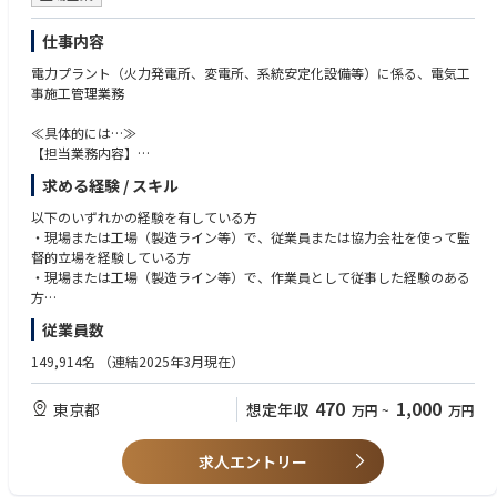
【変更の範囲】
●業務のやりがい
仕事内容
会社の定める業務(※)
重要インフラの一つである発電設備での、重要で責任のある業務であり、
(※)業務の都合によっては会社外の職務に従事するため出向又は転属を命
やりがいを感じられる。
電力プラント（火力発電所、変電所、系統安定化設備等）に係る、電気工
じることがあります。
ビジネスパートナーなど、多くの人と関わり業務を進めていく事での達成
事施工管理業務
感を感じられる。
●使用言語、環境、ツール、資格等
≪具体的には…≫
日本語（英語の読解力/会話能力があればより好ましい）
●事業/製品の強み
【担当業務内容】
脱炭素電源、エネルギー供給の安定性確保に重要とされている原子力発電
火力発電所、変電所、系統安定化設備の新設工事に係る、
●配属部署のミッション
求める経験 / スキル
所での業務に携わり、
各種プラント設備（変圧器、開閉装置、各種制御盤、配電盤等）の現地で
【電力プラント建設センターのミッション】
責任のある業務を客先やビジネスパートナーと共に作り上げていく重要な
の据付・配線工事他、施工管理業務に従事頂きます。
以下のいずれかの経験を有している方
建設技術の深化と進化により、電力システムの発展と社会課題の解決に貢
業務です。
・現場または工場（製造ライン等）で、従業員または協力会社を使って監
献すると共に、プラント最前線で顧客価値を創造し続ける
【担当予定案件】
督的立場を経験している方
●想定されるキャリアパス
①電力会社等の発電事業者を顧客とした、大型の火力発電所新設プロジェ
・現場または工場（製造ライン等）で、作業員として従事した経験のある
【発変電プラント建設部のミッション】
1.導入研修（最初の2週間）：大阪の関西支社にて、安全教育や基礎知識を
クト
方
火力発電所/変電所での円滑なプラント工事遂行を通じて電力安定供給に
学びます。
②電力会社等の送配電事業者を顧客とした変電所（変圧器、ガス遮断器）
寄与すると共に、蓄積した建設技術の応用により、
2.現場OJT：先輩社員のいる現場へ配属。まずは補助業務からスタート
従業員数
新設・既設改造・修繕工事
【歓迎要件】
時代に応じた新たな電力システムの構築にも貢献する
し、今までの経験に応じて数か月から1年を目安にして独り立ちを目指し
のいずれかを担当頂く予定です。
・１/2級電気工事施工管理技士
149,914名
（連結2025年3月現在）
ます。
・１/2種電気工事士
【計画第二課のミッション】
3.資格取得：「1級電気工事施工管理技士」の取得を目指します（取得支
【おおよその現地派遣期間】
国内火力発電所の新設、保全工事の案件遂行により、電力安定供給および
470
1,000
援あり）。
東京都
想定年収
万円
~
万円
①１年～２年程度：大規模なプロジェクトで、類似案件経験者である現地
社会の脱炭素化実現に貢献する。
4.リーダーへ：将来的には現場の責任者（現場代理人）として活躍いただ
責任者サポートのもと、10人程度の中で案件を担当頂きます。
くことを期待しています。
②数週間～数か月程度：現地責任者サポートのもと、２～３人程度の中で
求人エントリー
●業務のやりがい
案件を担当いただく。
・当社は電力インフラ分野のリーディング企業であり、社会インフラを支
●職場環境
大きな案件であれば、１年程度の現地派遣も可能性あり。