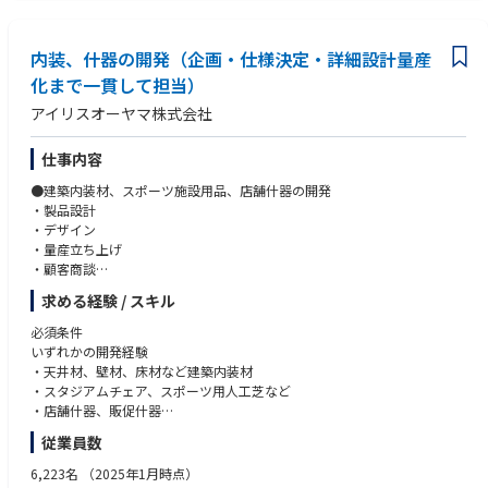
える重要な役割を担っています。
残業時間：月平均１０時間/繁忙期４０時間
自身が携わったプラントが多くの人々の生活や、産業の発展に貢献してい
転勤可能性：将来的に東京・福岡への転勤可能性あり
【変更の範囲】
る事を実感できます。
中途社員の割合：約20%
会社の定める業務(※)
内装、什器の開発（企画・仕様決定・詳細設計量産
・数十億円規模の大規模プロジェクトがあります。関係者全員の協力のも
(※)業務の都合によっては会社外の職務に従事するため出向又は転属を命
化まで一貫して担当）
と、現場の最前線で業務に携わり、
じることがあります。
綿密な計画と高度な技術を駆使して工事を進め、自らの手でプラントを作
アイリスオーヤマ株式会社
っていく事に魅力や達成感が感じられる仕事です。
●使用言語、環境、ツール、資格等
・火力・再生可能エネルギー等の電力プラント建設において、構造物の基
日本語（英語の読解力/会話能力があればより好ましい）
仕事内容
礎設計や建屋設計を上流から一貫して担当いただけます。
●建築内装材、スポーツ施設用品、店舗什器の開発
●配属部署のミッション
●事業/製品の強み
・製品設計
【事業部のミッション】
当社の発電設備，送電・配電設備，計装制御システムなど電力プラントに
・デザイン
建設技術の深化と進化により、電力システムの発展と社会課題の解決に
関わる主要電気設備は、
・量産立ち上げ
貢献すると共に、プラント最前線で顧客価値を創造し続ける
三菱電機と三菱電機グループ内で全て供給することができ、国内外で数多
・顧客商談
くの納入実績があります。
・商品企画・アイディア提案
【発変電プラント建設部のミッション】
長年に渡り培ってきた「技術力，経験，総合力」は国内外の多くの顧客か
求める経験 / スキル
火力発電所/変電所での円滑なプラント工事遂行を通じて電力安定供給に
ら高く評価頂いております。
【開発可能性のある製品例】
寄与すると共に、蓄積した建設技術の応用により、時代に応じた新たな電
必須条件
今後も更なる技術革新を進めながら、持続可能な社会の実現に貢献してい
・天井材、壁材、床材など建築内装材
力システムの構築にも貢献する
いずれかの開発経験
きます。
・スタジアムチェア、スポーツ用人工芝など
・天井材、壁材、床材など建築内装材
・店舗什器、販促什器
【建設課のミッション】
・スタジアムチェア、スポーツ用人工芝など
●想定されるキャリアパス
国内/海外火力発電所の新設、並びに海外既設発電所の保全工事の案件遂
・店舗什器、販促什器
自家用発電所新設工事の構造設計を中心とした土木建築の計画業務に従事
★募集している人材のイメージ
行により、電力安定供給および
して頂きます。その後は、現地施工管理業務に従事頂き、
従業員数
・自分のアイデアを具現化したい方
社会の脱炭素化実現に貢献する。
歓迎条件
能力や適正に応じて国内外の発電プラントに係る電気工事計画業務等に従
・好奇心を持ち、新しい分野に目標を持ちチャレンジできる方
・建築業界での開発業務経験
6,223名
（2025年1月時点）
事頂くことを想定しています。
・お客様の顔が見えて、頑張ったら感謝されるものづくりをしたい方
●業務のやりがい