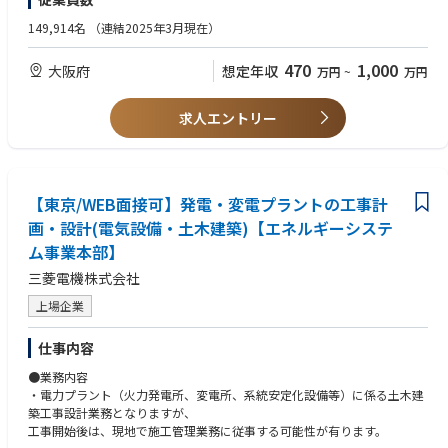
（１）工事計画書の作成
・プラント設備・施設等で施工管理業務（電気、機械、土木）経験のある
プラント建設で培った技術力の発揮と事業環境変化への柔軟な対応で、電
（２）ビジネスパートナーとの工程、作業エリアなどの調整
方
149,914名
（連結2025年3月現在）
力の安定供給と社会課題の解決に貢献すると共に、プラントの最前線で顧
（３）製品製作場所との各種調整（納期、仕様、工程など）
客価値を創造し続ける。
（４）客先との工事調整
470
1,000
大阪府
想定年収
万円
~
万円
（５）工事施工中の作業立会と安全・品質指導
【建設課のミッション】
（６）工事完了時の図書、品質記録の作成
三菱電機の中の建設部隊として、最もユーザー、ビジネスパートナーに近
（７）事故、不具合発生時の要因分析、再発防止対応
求人エントリー
い立場を活かし、社内外を円滑につなぐ。
（８）現場での各種行事への参加（安全大会、着工前ミーティングなどの
各種行事）
●業務のやりがい
基本的に、案件の責任者として従事いただきますが、同現場には他部門を
重要インフラの一つである発電設備での、重要で責任のある業務であり、
含め、工事体制を構築しておりますので、
やりがいを感じられる。
サイト全体でバックアップしながらの業務遂行となります。
【東京/WEB面接可】発電・変電プラントの工事計
ビジネスパートナーなど、多くの人と関わり業務を進めていく事での達成
画・設計(電気設備・土木建築)【エネルギーシステ
感を感じられる。
＜主なアサイン予定地（強化エリア）＞
ム事業本部】
・福井県（高浜、大飯、敦賀など）
●事業/製品の強み
・北海道（泊）
三菱電機株式会社
・脱炭素電源、エネルギー供給の安定性確保に重要とされている原子力発
・九州(佐賀・玄海、鹿児島・川内)
電所での業務に携わり、客先やビジネスパートナーと共に作り上げていく
上場企業
・その他、愛媛（伊方）、青森（六ヶ所）、茨城（東海・那珂）など全国
仕事です。
＜働き方＞
仕事内容
●想定されるキャリアパス
・本求人は「関西支社」所属ですが、業務の9割は各発電所等の現場常駐
1.導入研修（最初の2週間）：大阪の関西支社にて、安全教育や基礎知識を
●業務内容
となります。
学びます。
・電力プラント（火力発電所、変電所、系統安定化設備等）に係る土木建
案件により、3～4年の長期常駐や、数ヶ月～2年程度の単発案件など様々
2.現場OJT：先輩社員のいる現場へ配属。まずは補助業務からスタート
築工事設計業務となりますが、
です。
し、今までの経験に応じて数か月から1年を目安にして独り立ちを目指し
工事開始後は、現地で施工管理業務に従事する可能性が有ります。
ます。