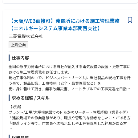
基本的に、案件の責任者として従事いただきますが、同現場には他部門を
含め、工事体制を構築しておりますので、サイト全体でバックアップしな
がらの業務遂行となります。
【大阪/WEB面接可】発電所における施工管理業務
＜主なアサイン予定地（強化エリア）＞
【エネルギーシステム事業本部関西支社】
・福井県（高浜、大飯、敦賀など）
三菱電機株式会社
本求人は「関西支社」所属ですが、業務の9割は各発電所等の現場常駐と
上場企業
なります。
初任地は、現在プロジェクトが活発な福井エリア（高浜・大飯・敦賀）を
仕事内容
想定しております。
ただ、現場の進捗や要員配置の状況によっては、初任地へ配属後、比較的
全国の原子力発電所における当社が納入する電気設備の設置・更新工事に
早い段階（数ヶ月程度など）で別の発電所へアサイン変更となる可能性も
おける施工管理業務をお任せします。
ございます。
現地工事体制の中で、ビジネスパートナーと共に当社製品の現地工事を行
う事で、製品知識、工事技術（安全・品質管理など）を
＜福利厚生＞
更に身に着けて頂き、無事故無災害、ノートラブルでの工事完遂を目指し
充実の出張手当：当部門では、現地駐在を「転勤」ではなく「長期出張」
ての業務にあたっていただきます。
として扱います。そのため、出張期間中は日当や宿泊費が支給されます。
求める経験 / スキル
≪具体的には…≫
【必須】
●配属部署のミッション
弊課における具体的な業務の代表例は以下となります。現地での施工管理
プラント/工場/大規模施設での何らかのリーダー・管理経験（業界不問）
【電力プラント建設センターのミッション】
が主となるため、都度対応が必要な事項も発生しますが、
└建設現場での作業経験があり、職長や管理的な動きをしたことがある方
建設技術の深化と進化により、電力システムの発展と社会課題の解決に貢
計画担当者、現地メンバー、ビジネスパートナーで協力して対応していく
└製造ライン等で、作業員への指示出しや工程管理をした経験がある方
献すると共に、プラントの最前線で顧客価値を創造し続ける。
事となります。
１．国内原子力発電所及び関連施設での施工管理業務
【歓迎要件】
【原子力プラント建設部のミッション】
従業員数