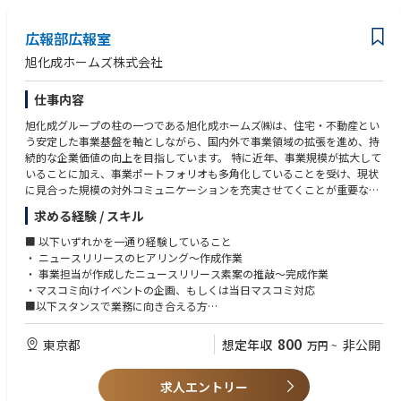
広報部広報室
旭化成ホームズ株式会社
仕事内容
旭化成グループの柱の一つである旭化成ホームズ㈱は、住宅・不動産とい
う安定した事業基盤を軸としながら、国内外で事業領域の拡張を進め、持
続的な企業価値の向上を目指しています。 特に近年、事業規模が拡大して
いることに加え、事業ポートフォリオも多角化していることを受け、現状
に見合った規模の対外コミュニケーションを充実させてくことが重要なテ
ーマとなっています。
求める経験 / スキル
今回募集するポジションでは、中長期スパンでのコーポレート広報体制拡
充を実現するために、ご自身の経験を活かしつつベテラン広報社員から学
■ 以下いずれかを一通り経験していること
び、研鑽を積んでいただくことで成長していく若手人財の役割を担ってい
・ ニュースリリースのヒアリング～作成作業
ただきます。
・ 事業担当が作成したニュースリリース素案の推敲～完成作業
業務においては、グループ内各事業担当との意思疎通を図り、適切なタイ
・マスコミ向けイベントの企画、もしくは当日マスコミ対応
ミングで効果的な対外発表を実施していき、報道関係者との良好な関係を
■以下スタンスで業務に向き合える方
築いていく会社の顔として活躍していただくことを期待しています。
・これまでのやり方だけにこだわらず、新しい環境において自ら学び自ら
行動できる方
800
東京都
想定年収
非公開
万円
~
当初はベテラン社員とのOJTを前提に、ニュースリリースの作成～公開、
決算説明会を含む各種報道向けイベントの企画～開催、日常の報道等から
の問い合わせ対応、およびリスク対応などを行っていただきます。
求人エントリー