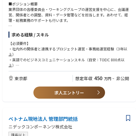
■ポジション概要
業界団体の各種委員会・ワーキンググループの運営支援を中心に、会議運
営、関係者との調整、資料・データ管理などを担当します。あわせて、経
理・総務業務のサポートも行います。
■主な業務内容
求める経験 / スキル
・委員会・会議・イベントの運営サポート（会議調整、議事録作成、参加
者対応等）
【必須要件】
・スケジュール管理、進捗管理、関係者との連絡調整
・社内外の関係者と連携するプロジェクト運営・事務局運営経験（3年以
・各種資料・文書・データベース・Webサイトの管理・更新
上）
・調査・アンケートの実施および集計
・英語でのビジネスコミュニケーションスキル（目安：TOEIC 800点以
・セミナー・ワークショップ・業界イベント運営支援
上）
・会員・関係機関との連携および各種活動サポート
・技術分野への関心があり、積極的に学習できる方
・経理業務（請求・支払処理、会計データ入力、入金管理等）の補助
450
東京都
想定年収
非公開
万円
~
・総務業務（社内イベント運営、備品管理、電話対応等）の補助
【歓迎要件】
・秘書・アシスタント経験
求人エントリー
・経理業務経験（請求・入金管理等）
・技術文書・各種資料作成経験
【求める人物像】
・社内外の多様な関係者と円滑なコミュニケーション・調整ができる方
ベトナム現地法人 管理部門統括
・複数の業務を計画的かつ正確に進められる方
・細部まで丁寧に対応し、業務品質の向上に取り組める方
ニデックコンポーネンツ株式会社
・ITツールを活用した業務効率化に前向きな方
課長以上