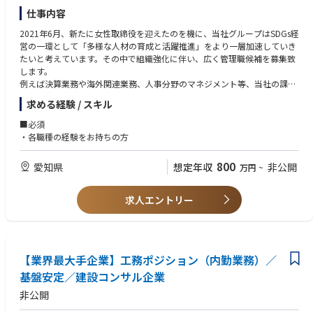
ャー（推進役）としてご活躍いただくことを期待します。
仕事内容
本ポジションの魅力
2021年6月、新たに女性取締役を迎えたのを機に、当社グループはSDGs経
・前職（無形商材やSaaSの法人営業など）で培った「顧客課題の解決力」
営の一環として「多様な人材の育成と活躍推進」をより一層加速していき
や「関係者を巻き込む調整力」を、そのまま大きな武器として活かすこと
たいと考えています。その中で組織強化に伴い、広く管理職候補を募集致
ができます。
します。
・脱炭素や次世代エネルギービジネスは国を挙げて推進されている最注力
例えば決算業務や海外関連業務、人事分野のマネジメント等、当社の課題
分野であり、3年程度の経験で、他では得られない極めて高い専門性を身
感にそって、ご経験に応じ担当業務をお任せを致します。
につけることができます。
求める経験 / スキル
・リモートワーク（週2回程度）やフレックスタイム制の活用によって、
※詳しくは面接時にご確認ください
■必須
柔軟な働き方ができるポジションです。
※下記のような部署での活躍を想定しております。
・各職種の経験をお持ちの方
入社当初～3か月間（キャッチアップ期）
■配属予定組織
800
社内講座、eラーニングによって業界の基礎知識や自社サービスを理解
愛知県
想定年収
非公開
万円
~
・本社：総務法務、財務部門、監査
していただきます。
・豊川製作所：人事部門、経理部門、業務管理（社内外のイベント企
先輩社員のプロジェクトに副担当として参加し、実務を通じて業務知識
画）、マーケティング
求人エントリー
や進め方を学びます。
4カ月目以降～（ひとり立ち、自走期）
先輩のサポートを受けつつ、実際の蓄電池導入や市場参入に向けたプロ
ジェクトの主担当として、社内外の調整や商談支援を牽引していただきま
【業界最大手企業】工務ポジション（内勤業務）／
す。
基盤安定／建設コンサル企業
複雑な制度の解釈や関係者との交渉方針に迷った際は、チーム定例会や
1on1を通じてアドバイスをもらえる「壁打ち」の環境が整っています。
非公開