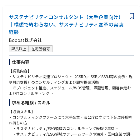
・簿記資格（2級以上）、監査対応経験、IFRS/USGAAPの知識
・コンプライアンス／ガバナンス（GRC）整備経験
・BIツール（Power BI等）を用いた可視化経験
サステナビリティコンサルタント（大手企業向け）
｜構想で終わらない、サステナビリティ変革の実装
経験
Booost株式会社
課長以上
在宅勤務可
仕事内容
【業務内容】
・サステナビリティ関連プロジェクト（CSRD／ISSB／SSBJ等の開示・規
制対応支援）のコンサルティングおよび顧客提案活動
※プロジェクト推進、スケジュール/WBS管理、課題管理、顧客伴走お
よびITコンサルティング
求める経験 / スキル
弊社では時価総額5000億円以上の大企業に対して、サステナビリティERP
「booost Sustainability」の導入および共創開発を通じ、
【必須スキル】
業界におけるベストプラクティスを確立しつつ、市場シェアの拡大を目指
・コンサルティングファームにて大手企業・官公庁に向けて下記の経験を
しています。
お持ちの方
また、サステナビリティコンサルティング事業も展開し、SX領域において
・サステナビリティ/ESG領域のコンサルティング経験 2年以上
企業のプロジェクト推進に伴走しながら、企業価値の向上に貢献していま
・サステナビリティ/ESG領域のフレームワークや海外・国内企業の調
す。
査・事例活用経験