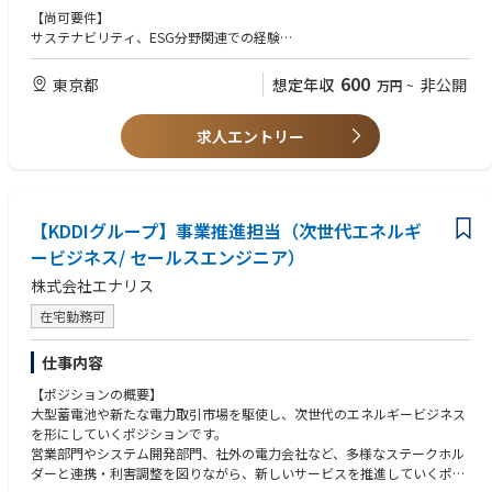
オーストラリア、インドネシア、アブダビ等の海外プロジェクトや国内プ
【尚可要件】
ロジェクトに従事して、プロジェクトのHSEリスク管理を実施していま
サステナビリティ、ESG分野関連での経験
す。
・金融機関もしくはコンサル会社でのサステナビリティ関連業務経験
・サステナビリティと事業戦略の両経験をお持ちの方
600
東京都
想定年収
非公開
万円
~
・社会課題に関心の高い方
求人エントリー
【KDDIグループ】事業推進担当（次世代エネルギ
ービジネス/ セールスエンジニア）
株式会社エナリス
在宅勤務可
仕事内容
【ポジションの概要】
大型蓄電池や新たな電力取引市場を駆使し、次世代のエネルギービジネス
を形にしていくポジションです。
営業部門やシステム開発部門、社外の電力会社など、多様なステークホル
ダーと連携・利害調整を図りながら、新しいサービスを推進していくポジ