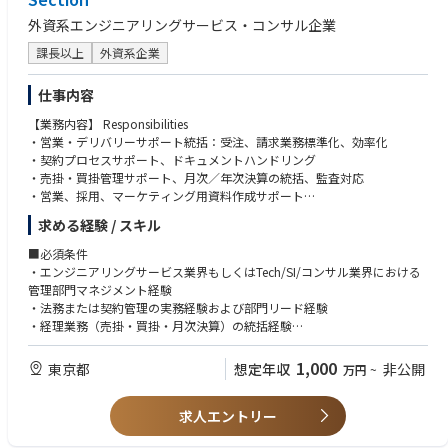
外資系エンジニアリングサービス・コンサル企業
課長以上
外資系企業
仕事内容
【業務内容】 Responsibilities
・営業・デリバリーサポート統括：受注、請求業務標準化、効率化
・契約プロセスサポート、ドキュメントハンドリング
・売掛・買掛管理サポート、月次／年次決算の統括、監査対応
・営業、採用、マーケティング用資料作成サポート
・コーポレートイベントサポート
求める経験 / スキル
・グローバル／リージョンとの連携、レポーティング
■必須条件
・エンジニアリングサービス業界もしくはTech/SI/コンサル業界における
管理部門マネジメント経験
・法務または契約管理の実務経験および部門リード経験
・経理業務（売掛・買掛・月次決算）の統括経験
・業務プロセス設計（To-Be設計）と標準化推進の実績
・社内外との円滑なコミュニケーション力、ドキュメンテーション能力
1,000
東京都
想定年収
非公開
万円
~
・日本語ネイティブ、英語：ビジネス会話レベル
求人エントリー
■尚可条件
・エンジニアリングサービス／SIのビジネスモデルへの理解