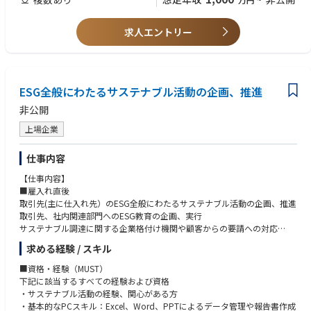
③支社経営サポート
・支社課題の検出と改善策の策定
【業界未経験者が活躍中】
・会社施策の後方支援等 その他庶務業務
求人エントリー
現在オフィスマネージャーは全国で90名程度おり、金融業界では地銀、メ
ガバンク、証券等の本部系職種、または営業課長クラスの方をメインに、
＜ポジションの魅力＞
人材業界、メーカー、公務員など様々なバックグラウンドの方が未経験か
事務管理の仕事に留まらず、コンプライアンスの側面から営業の要である
ら活躍をしています。入社後は約10か月の研修制度があり、ライフプラン
ライフプランナーの成長に寄与することで、顧客本位の営業姿勢と企業理
ナーの制度や支社内の事務業務、マネージャー業務について学びます。定
ESG全般にわたるサステナブル活動の企画、推進
念を実現するための貢献ができること。また、同じ目的を持つ仲間同士で
年まで働く方も多く、入社後の定着率の高さも特徴です。
お互いを高めあえる環境があり、自らの成長を通して、共に働くフィール
非公開
ドサービススタッフのロールモデル的存在としてキャリアアップの支援を
行うなど、人と組織の成長を支える役割を担える。
上場企業
＜キャリアパスについて＞
仕事内容
・オフィスマネージャー（OM）の上位職としてジェネラルオフィスマネ
【仕事内容】
ージャー（GOM）というポジションがあります。各エリアに配属するオフ
■雇入れ直後
ィスマネージャーを統括する立場で、本社チームと連携しながら支社ガバ
取引先(主に仕入れ先）のESG全般にわたるサステナブル活動の企画、推進
ナンスの向上を目指します。
取引先、社内関連部門へのESG教育の企画、実行
・個人のキャリアを拡充していくため、あるいは職務上必要であれば異動
サステナブル調達に関する企業格付け機関や顧客からの要請への対応
していただくこともあります。また、社内公募の仕組み（ジョブポスティ
ング）を活用し、希望する職種、職務へ自ら異動することも可能です。
求める経験 / スキル
【同社について】
（入社後2年経過以上から）
創業以来、計測と制御の技術で大規模な建物やプラント、工場の自動化を
■資格・経験（MUST）
実現し社会に貢献してきた総合オートメーションメーカーです。近年では
下記に該当するすべての経験および資格
より人々の生活に身近なライフオートメーション事業を展開するなど、ま
・サステナブル活動の経験、関心がある方
すます事業の幅を広げています。
・基本的なPCスキル：Excel、Word、PPTによるデータ管理や報告書作成