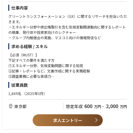
仕事内容
グリーントランスフォーメーション（GX）に関するリサーチを担当いただ
きます。
・エネルギー分野や排出権取引を含む気候変動関連動向に関するレポート
の執筆、発行体や投資家向けのレクチャー
・グループ内勉強会の実施、マスコミ向けの情報発信など
求める経験 / スキル
【必須（MUST）】
下記すべての要件を満たす方
①エネルギー分野、気候変動問題に関する知見
②記事・レポートなど、文書作成に関する実務経験
③調査業務に必要な英語力
従業員数
【歓迎（WANT）】
①環境分野での業務経験
1,669名
（2025年3月）
例）研究・調査機関で環境についてのリサーチ業務に従事、環境関連のコ
ンサルタント、環境系NPOでの職務経験、企業のCSRや総務部門で環境負
600
2,000
東京都
想定年収
万円
~
万円
荷の計測経験など
②データ分析に関するスキル
③金融・経済に対する興味・関心
求人エントリー