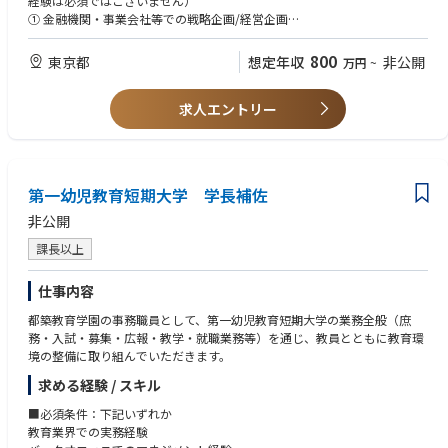
経験は必須ではございません）
① 金融機関・事業会社等での戦略企画/経営企画
② 金融機関・事業会社等でのサステナビリティ企画
③ 戦略コンサルティング
800
東京都
想定年収
非公開
万円
~
④ 官公庁
求人エントリー
■歓迎する経験・スキル・能力
・知的好奇心
・論理的思考力
・コミュニケーション能力
・プレゼンテーション
第一幼児教育短期大学 学長補佐
非公開
課長以上
仕事内容
都築教育学園の事務職員として、第一幼児教育短期大学の業務全般（庶
務・入試・募集・広報・教学・就職業務等）を通じ、教員とともに教育環
境の整備に取り組んでいただきます。
求める経験 / スキル
■必須条件：下記いずれか
教育業界での実務経験