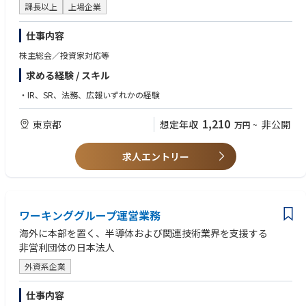
・下位メンバーに対する指導・助言
・継続的な学習意欲と成長志向の強い方
課長以上
上場企業
・コミュニケーション能力に優れた方
【Manager以上】
・ポジティブ志向で、明るく朗らかな方
仕事内容
・プロジェクトの組成、遂行、クロージングまでの一連のマネジメント
・知見や技術に拘泥することなく、それらを分かり易く伝え、必要な情
・作業タスク・スケジュールを自ら起案し、クライアント期待値やチーム
株主総会／投資家対応等
報・論点を最大限に引き出すことができる方
としてのパフォーマンス等を見極め、成果物の品質確保
・自己マネジメント力の高い方
求める経験 / スキル
・ConsultantおよびSenior Consultantへの作業指示・品質レビュー
・論理的思考と共感力をもって適切に物事を捉えることができる方
・新規案件受注に向けた提案活動（提案書構想・作成、見積もり、プレゼ
・異文化理解への関心と姿勢を持つ方
・IR、SR、法務、広報いずれかの経験
ン）
・ESG・リスク管理・サプライチェーン・内部統制領域における専門性や
1,210
東京都
想定年収
非公開
万円
~
経験等を活かした下位メンバーの指導・育成、チームの成長への貢献
Sustainability Transformation（SX）についてはこちらもご確認ください
求人エントリー
https://recruit.kpmg-consulting.jp/information/sx/
ワーキンググループ運営業務
海外に本部を置く、半導体および関連技術業界を支援する
非営利団体の日本法人
外資系企業
仕事内容