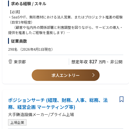
ションです。
求める経験 / スキル
■職務内容
【必須】
入社後は、電力業界の知識を基礎から習得していただくところからスター
・SaaSやIT、無形商材における法人営業、またはプロジェクト推進の経験
トします。
（目安3年程度）
その後、大型の蓄電池の導入に向けた収益シミュレーションや、エネルギ
（顧客や社内外の関係部署と利害調整を図りながら、サービスの導入・
ー管理システムを用いた稼働モニタリングなど、実務を通じて専門性を磨
提供を推進したご経験を重視します）
いていただきます。
・未知の領域に対する高い学習意欲
従業員数
（変化の激しいエネルギー業界のルールや新しい技術に対して、自ら
主な業務は以下の通りです。
積極的に学びキャッチアップできる方）
298名
（2026年4月1日現在）
１、大型蓄電池や太陽光発電向け蓄電池の導入・運用支援
顧客への見積書作成、各種契約の締結対応、システムの試運転実施、
【歓迎】
827
東京都
想定年収
非公開
万円
~
市場参入に向けた審査対応、システムへの登録手続きなど
・論理的思考力とアウトプット力 （国の制度やガイドラインを正確に読み
解き、分かりやすく顧客への提案や社内の運用ルールに落とし込める力）
２、新たな電力市場への参入に向けたシステム（SaaS）提供、運用代行サ
・電力ビジネスや新たな電力取引市場に関する基礎知識
求人エントリー
ービスの商談支援
営業部門と連携し、顧客への提案や商談を技術・運用・制度面からサ
ポートします
３、上記に付随して関係する事業者との調整
ポジションサーチ (経理、財務、人事、総務、法
務、経営企画 マーケティング等)
将来的な役割：
大手鋳造設備メーカー/プライム上場
電力市場や制度の専門知識を武器に、社内関係部署や社外パートナーとの
調整を図りながら、
上場企業
新サービスの商用化や大型プロジェクトを牽引するプロジェクトマネージ