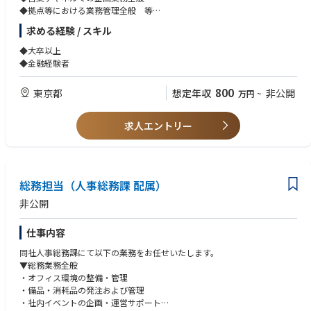
◆拠点等における業務管理全般 等
求める経験 / スキル
※ご経験やご意向を伺った上で配属先を検討します。
※将来的に会社の定める業務（出向含む）へ変更されることがあります。
◆大卒以上
◆金融経験者
800
東京都
想定年収
非公開
万円
~
求人エントリー
総務担当（人事総務課 配属）
非公開
仕事内容
同社人事総務課にて以下の業務をお任せいたします。
▼総務業務全般
・オフィス環境の整備・管理
・備品・消耗品の発注および管理
・社内イベントの企画・運営サポート