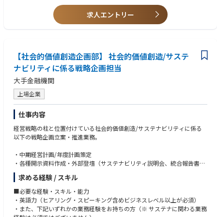
現組織ではそのほか海外拠点への規定、コンプライアンス体制の浸透、体
制の強化に向けた企画・取り組み、組織の業務効率化等も動いておりま
求人エントリー
【求める人物像】
す。コンプライアンス、規定浸透については大枠ホールディングスの方針
・法務を軸としつつも幅広い領域での経験を積みたい方
に沿って対応しますが、ホールディングス内でもビジネス内容により独自
（事業運営や会社経営の俯瞰的視点を持ち、コーポレートから経営を支え
に企画する必要もあり、企画～運用まで携わっていただける環境です。
る人材として活躍したい方）
・コミュニケーション能力や社交性、俯瞰的な視点と思考力に強みを有す
【社会的価値創造企画部】 社会的価値創造/サステ
■組織構成：
る方
配属のコーポレート＆コンプライアンスグループはグループマネージャー
ナビリティに係る戦略企画担当
・フットワーク軽く動ける方
1名、メンバー3名にて構成されています。20～30代中心に活躍頂いてお
大手金融機関
り、ご入社いただく方には組織をけん引いただく存在としての活躍を期待
しています。また、契約関連の業務についてはビジネスリーガルグループ
上場企業
が担当しております。
仕事内容
■就業環境：
テレワーク活用、フルフレックスタイム制とフレキシブルに就業が可能な
経営戦略の柱と位置付けている社会的価値創造/サステナビリティに係る
環境です
以下の戦略企画立案・推進業務。
・中期経営計画/年度計画策定
・各種開示資料作成・外部登壇（サステナビリティ説明会、統合報告書、
インパクトレポート等）
求める経験 / スキル
・投資家・アナリスト等とのステークホルダー・エンゲージメント
・国内外の当局・イニシアティブ対応
■必要な経験・スキル・能力
・社会的インパクト（計測、開示）
・英語力（ヒアリング・スピーキング含めビジネスレベル以上が必須）
・グループ各社・海外拠点との連携 等
・また、下記いずれかの業務経験をお持ちの方（※ サステナに関わる業務