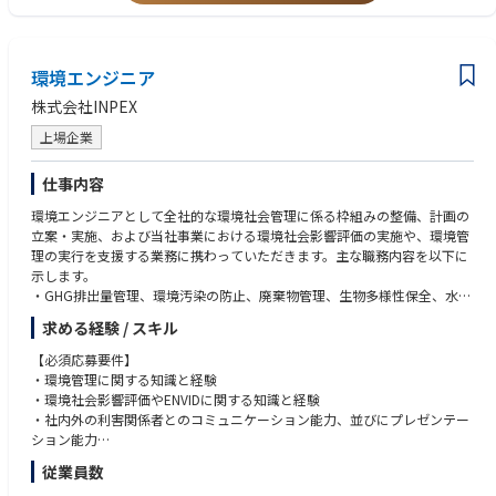
【ニュースリリースの作成・公開】
・事業側からの相談を受け、オリエンテーションを開催
・オリエンテーション内容を受けてリリースの素案作成～事業側とのキャ
環境エンジニア
ッチボールを経て校了迄を実施
・ニュースリリースの公開作業の実施
株式会社INPEX
・公開後の問い合わせ対応
・公開したニュースリリースの社内報記事を作成し、WEB社内報へ掲載
上場企業
【報道向けイベントの企画・運営】
仕事内容
・事業側と相談のうえ、報道向けイベントを企画
環境エンジニアとして全社的な環境社会管理に係る枠組みの整備、計画の
・イベントに向けたキックオフ～開催までの段取りや当日運営
立案・実施、および当社事業における環境社会影響評価の実施や、環境管
・開催後の報道関係者へのフォロー
理の実行を支援する業務に携わっていただきます。主な職務内容を以下に
示します。
【日常の報道関係ほか問い合わせ対応】
・GHG排出量管理、環境汚染の防止、廃棄物管理、生物多様性保全、水管
・コーポレートサイト宛に日常届く報道関係者からの問い合わせに対して
理、及び社会管理に関する全社的な取組みを推進するためのHSEマネジメ
関係各所と連携をとりながら対応
求める経験 / スキル
ントシステムの整備、取組み実行計画の策定、及び実行管理
・業界団体や企業調査会社などからの問い合わせに対し、関係各所と連携
・全社的な環境社会パフォーマンスデータシステムの構築・維持管理、及
をとりながら対応
【必須応募要件】
び各種パフォーマンスデータの集計、分析、報告
・報道関係者からの取材・撮影要請に対し、該当部署と連携をとり、取材
・環境管理に関する知識と経験
・HSE監査（環境社会分野）の実施
撮影当日の帯同、事後の記事内容確認などを通して当社が適正に評価され
・環境社会影響評価やENVIDに関する知識と経験
・環境社会影響評価、ENVID、及び各種環境調査に関する支援
るアウトプットを目指す
・社内外の利害関係者とのコミュニケーション能力、並びにプレゼンテー
・当社事業の環境側面及び環境影響管理、環境パフォーマンス向上のため
ション能力
の支援
【リスク案件への対応】
従業員数
・環境社会管理に関する啓発活動、及び教育・訓練の実施
・リスク案件発声の際は、主に対応するマネージャーを補佐しながら当社
【望ましい経験・資格等】
のレピュテーション低下を防ぐ