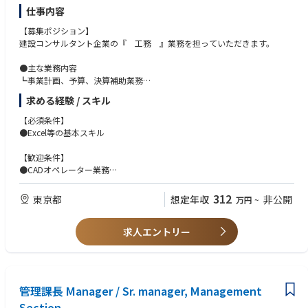
仕事内容
【募集ポジション】
建設コンサルタント企業の『 工務 』業務を担っていただきます。
●主な業務内容
┗事業計画、予算、決算補助業務
┗社内手続き（社内稟議、外注処理等）
求める経験 / スキル
┗文書管理、各種資料作成
┗部門間・部内調整業務
【必須条件】
●Excel等の基本スキル
●兼務業務（可能であれば）
┗CADオペレーター業務（未経験でも可）
【歓迎条件】
※1：上記兼務は「可能であれば」であり、できなくても可
●CADオペレーター業務
●英語（海外要員の方もいるため、英文の読み書きができる方。
※建設コンサルとは※
（スピーキングはできなくて問題なし）
312
東京都
想定年収
非公開
万円
~
公共のインフラストラクチャー、道路や橋、ダム、堤防、港湾、空港、上
※英語スキルについては、国内要員対応の場合は、英語スキル不要です
下水道などの計画・調査・設計など国や自治体に対し技術コンサルティン
が、配属部署によって海外要員の方を対応する場合は日本語が話せない方
グを行う企業です。
求人エントリー
がいらっしゃるため、契約書などを英文でお渡しする場合もございますの
公共工事において、設計・施工分離の原則があり、設計者と施工者は分離
で、英文の読み書きができる方はより歓迎しております。
されており、設計を行うが建設コンサルタント、施工を行うのがゼネコン
になります。
管理課長 Manager / Sr. manager, Management
Section