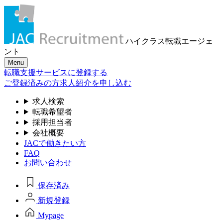
ハイクラス転職
エージェ
ント
Menu
転職支援サービスに登録する
ご登録済みの方
求人紹介を申し込む
求人検索
転職希望者
採用担当者
会社概要
JACで働きたい方
FAQ
お問い合わせ
保存済み
新規登録
Mypage