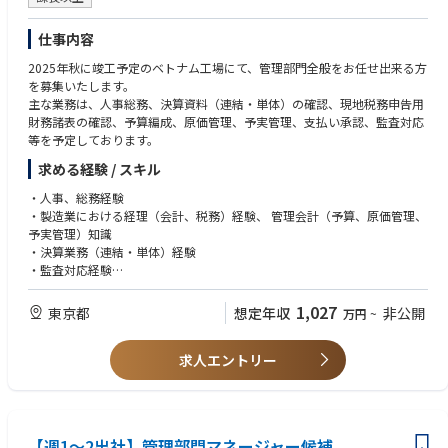
・主体的に課題を発見し、改善提案・実行ができる方
【歓迎する経験・スキル】
仕事内容
・プロジェクトマネジメント
2025年秋に竣工予定のベトナム工場にて、管理部門全般をお任せ出来る方
・文書・データ管理
を募集いたします。
・イベント・セミナー運営
主な業務は、人事総務、決算資料（連結・単体）の確認、現地税務申告用
・業界団体・非営利団体での業務経験
財務諸表の確認、予算編成、原価管理、予実管理、支払い承認、監査対応
等を予定しております。
求める経験 / スキル
・人事、総務経験
・製造業における経理（会計、税務）経験、 管理会計（予算、原価管理、
予実管理）知識
・決算業務（連結・単体）経験
・監査対応経験
・管理職としてのマネジメント経験
・海外駐在経験
1,027
東京都
想定年収
非公開
万円
~
・事業所・事業部収益管理経験者（5年以上）
求人エントリー
【週1～2出社】管理部門マネージャー候補