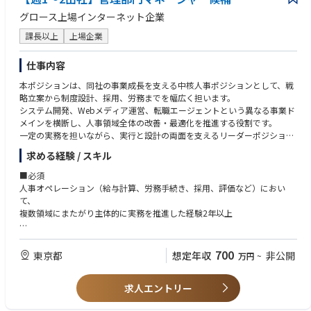
グロース上場インターネット企業
課長以上
上場企業
仕事内容
本ポジションは、同社の事業成長を支える中核人事ポジションとして、戦
略立案から制度設計、採用、労務までを幅広く担います。
システム開発、Webメディア運営、転職エージェントという異なる事業ド
メインを横断し、人事領域全体の改善・最適化を推進する役割です。
一定の実務を担いながら、実行と設計の両面を支えるリーダーポジション
を想定しております。
求める経験 / スキル
また、法務・総務領域には別途リーダーが配置されており、必要に応じて
連携・助言・調整などを担います。
■必須
人事オペレーション（給与計算、労務手続き、採用、評価など）におい
【主な業務内容（実務兼務型）】
て、
経営層と連携しながら、人事戦略の立案から採用・育成・制度運用までを
複数領域にまたがり主体的に実務を推進した経験2年以上
担うポジションです。
組織課題の解決や体制強化をリードし、企業成長を支える人事リーダー・
■歓迎
マネージャー候補としてご活躍いただきます。
・人事コンサルタントとして企業の人事制度や評価制度などの構築に関わ
700
東京都
想定年収
非公開
万円
~
ったことがある方
■人事戦略・組織開発
・人事業務全般を横断して携わった ・数名のマネジメント経験
└ 事業戦略に基づく人材戦略の立案・推進
求人エントリー
└ 離職率改善や組織課題の分析、施策の企画・実行
■求める人物像
└ 多様な事業特性に応じた人事施策の最適化