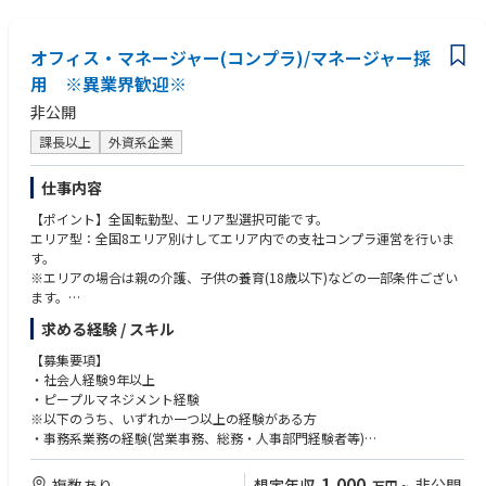
・事業の方向性を理解し、人事施策に落とし込める思考力をお持ちの方
・既存の仕組みにとらわれず、改善・提案を主体的に行える方
■人材育成・キャリア開発
・社員の立場を理解しつつ、会社の方針とのバランスを取れる判断力をお
オフィス・マネージャー(コンプラ)/マネージャー採
└ 職種・階層別の育成体系の企画・導入
持ちの方
└ キャリアパス設計、1on1体制の構築・運用
用 ※異業界歓迎※
非公開
■評価・報酬制度の設計・運用
└ 等級・評価・報酬制度の見直しと運用フローの整備
課長以上
外資系企業
└ 評価者との連携や制度説明の実施
仕事内容
■人事労務体制の統括
└ 労務オペレーションの仕組み化と改善指導
【ポイント】全国転勤型、エリア型選択可能です。
└ 複雑な労務対応やトラブルの初期対応
エリア型：全国8エリア別けしてエリア内での支社コンプラ運営を行いま
└ 必要に応じて弁護士・社労士との連携
す。
※エリアの場合は親の介護、子供の養育(18歳以下)などの一部条件ござい
■採用戦略（ダイレクトリクルーティング中心）
ます。
└ 自社リソースを活用した採用チャネルの構築・運用
求める経験 / スキル
└ 採用要件の定義、媒体・スカウト運用、選考フロー改善
①コンプライアンス推進、監査業務
・営業社員等へのコンプライアンス指導、教育
【募集要項】
入社後はご経験に応じて一部領域からスタートし、徐々に責任範囲を広げ
・支社内監査に係る業務、各種モニタリング
・社会人経験9年以上
ていく形を想定しています。
・コンプライアンス推進策の立案
・ピープルマネジメント経験
実務担当者や専門家と協働しながら、一部のプロジェクトや分析業務は自
・研修の企画、運営 、実施
※以下のうち、いずれか一つ以上の経験がある方
ら手を動かして進めていただきます。
②事務管理、人材育成
・事務系業務の経験(営業事務、総務・人事部門経験者等)
・生命保険契約に関わる事務管理
・銀行、信用金庫、証券会社経験
・事務スタッフの業務指導、人事管理、育成
・内部管理経験(コンプライアンス関連)
1,000
複数あり
想定年収
非公開
万円
~