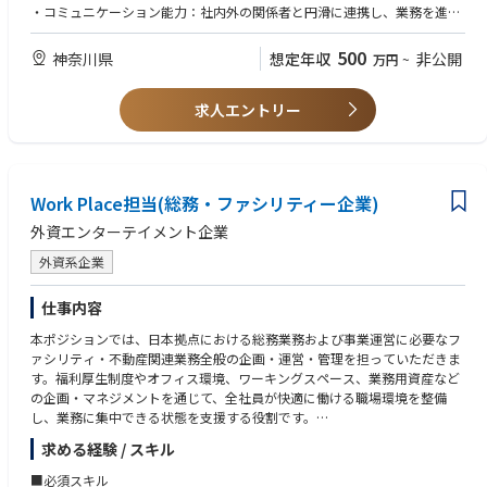
・コミュニケーション能力：社内外の関係者と円滑に連携し、業務を進め
【働き方】
ることができる
在宅勤務制度あり（週2日以上出社。制度利用は業務により判断）
500
神奈川県
想定年収
非公開
万円
~
■資格・経験（WANT）
下記に該当するいずれかの経験または資格
求人エントリー
・取引先とコンタクト、交渉経験のある方
■求める人物像
サステナブル活動の経験、関心がある方
新たな会社施策の立案・企画に関心のある方
Work Place担当(総務・ファシリティー企業)
自社の利益創出のみならず、社会貢献や取引先との共存・共栄にも取り組
んでみたい方
外資エンターテイメント企業
リーダーとしてメンバーを牽引する活動に興味がある方
外資系企業
仕事内容
本ポジションでは、日本拠点における総務業務および事業運営に必要なフ
ァシリティ・不動産関連業務全般の企画・運営・管理を担っていただきま
す。福利厚生制度やオフィス環境、ワーキングスペース、業務用資産など
の企画・マネジメントを通じて、全社員が快適に働ける職場環境を整備
し、業務に集中できる状態を支援する役割です。
また、社員のニーズを継続的に把握・モニタリングしながら改善領域を特
求める経験 / スキル
定し、福利厚生制度のアップデートやワークスペース運営の高度化を推進
します。企業理念や多様な人材の特性を反映した環境づくりに貢献し、組
■必須スキル