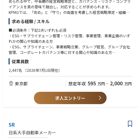
められる中で、中長期の経営戦略策定と、ガバナンス・リスク・コンプラ
・法務業務の標準化・ナレッジ整備
く、組織へ浸透させられる方
イアンスを真の意味で融合し、対応することが求められます。
・LegalTech活用による業務改善・効率化推進
KPMGでは、「攻め」と「守り」の両面を考慮した経営戦略策定・組織設
計・ガバナンス・リスク管理体制の検討を支援します。
■Will/志向性に応じた下記の領域（業務割合：約2割）
求める経験 / スキル
・海外子会社・海外案件に関する法務支援
■プロジェクト事例
・英文契約レビュー
■必須条件：下記2点いずれも必須
・ガバナンス・リスク・ESG観点を踏まえた中・長期経営計画策定支援
・M&A・資本業務提携等の戦略案件対応
・ESG・サプライチェーン管理・リスク管理、事業管理、事業企画のいず
・新規事業・サービス開発時のリスクレビュー・対応検討支援
・内部監査・内部統制体制整備
れかの関心や知識のある方
・海外進出・組織再編・撤退に対するリスク評価支援
・各種プロジェクト推進
・ESG、サプライチェーン、事業戦略立案、グループ経営、グループ会社
・グローバルサプライチェーンリスクマネジメント支援
※ご本人の志向性・経験lに応じて、関与割合を柔軟に調整します。
管理、コーポレートガバナンス等に対する関心や知識のある方
・サードパーティーリスクマネジメント（TPRM）支援
従業員数
・ESGリスクマネジメント対応支援
【Manager以上に求められる要件】
・ESG観点も踏まえたグループガバナンス再構築支援
・2年以上のプロジェクトマネジメント経験あるいはチームマネジメント
2,447名
（2026年7月1日現在）
・地政学リスク対応支援サービス
経験
・ESG観点を踏まえた将来リスクシナリオ分析支援
595
2,000
東京都
想定年収
万円
~
万円
・オープンイノベーション（OI）活用に関するリスク管理支援
【歓迎スキル】
・経営企画、サステナビリティ、リスク管理、コーポレートガバナンスに
役割および責任
関わる部門での勤務経験をお持ちの方
求人エントリー
【Consultant / Senior Consultant】
・同種のコンサルティング業務への関与経験をお持ちの方
・プロジェクトで定められたスコープ、成果物に基づいたタスクの確実な
・ESG、サプライチェーンリスク管理、リスク管理プロジェクトへの参画
遂行
経験をお持ちの方
・適切なタイミングで上位者とコミュニケーションを図りながら、リスク
・テクノロジーの活用推進やデータ分析業務への関与経験をお持ちの方
管理・内部統制・内部監査領域における専門性や経験等を活かした創意工
SR
・ビジネスレベルの英語力、またはその他の外国語力をお持ちの方
夫に基づくアウトプット
日系大手自動車メーカー
・自身の専門性・経験を踏まえた、クライアントの課題解決に向けた提案
【フィットする人物像】