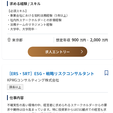
本ポジションでは、契約法務を中心に、IPO準備・海外法務・コンプライ
求める経験 / スキル
を担うことができます。
アンス・ガバナンス強化など、経営に近い立場で幅広い法務領域を担当い
また、大企業の高難度案件に向き合いながら、単なるアドバイザリーにと
ただきます。※業務割合はあくまで参考値となります。
【必須スキル】
どまらないプロダクト連動の実装支援を通じて、
・事業会社における契約法務経験（5年以上）
“サステナビリティ経営の新しいスタンダード”を創る挑戦ができます。
■契約法務（業務割合：約4割）
・社内外ステークホルダーとの折衝経験
・国内外の契約書レビュー・ドラフト作成・交渉支援
・法務チームのマネジメント経験
・SaaS契約、業務委託契約、NDA、アライアンス契約等の法務支援
・大学卒、大学院卒
・顧問弁護士との連携・リーガルチェック
・契約フロー・法務オペレーション改善
【歓迎スキル】
900
2,000
東京都
想定年収
万円
~
万円
・IPO準備企業または上場企業での法務経験
■コンプライアンス・ガバナンス強化（業務割合：約2割）
・海外法務・英文契約レビュー経験
・コンプライアンス体制の構築・改善
求人エントリー
・M&A・資本業務提携等に関する法務経験
・社内向け法務/コンプライアンス研修の企画・実施
・コンプライアンス/ガバナンス体制構築経験
・リスクコンプライアンス委員会対応
・SaaS・IT・スタートアップ企業での法務経験
・個別労務案件への法務対応
・AI/LegalTech活用への関心・実務経験
・各部門への法務観点からのアドバイザリー
・商事法務（取締役会/株主総会運営等）の経験
［ERS・SRT］ESG・戦略リスクコンサルタント
・法務組織の立ち上げ・業務設計経験
■商事法務（業務割合：約1割）
KPMGコンサルティング株式会社
・IPO準備に伴う法務対応
【求める人物像】
・適時開示・社内規程整備
課長以上
・「守り」だけではなく、事業を前に進める視点を持てる方
・取締役会・株主総会運営体制の整備
・スタートアップ特有の変化・スピード感を楽しめる方
・総務との商事法務業務整理・運営構築
・経営陣・事業責任者と対等に議論・提案ができる方
仕事内容
・不確実性が高い状況でも、自ら課題を定義し推進できる方
不確実性の高い環境の中、経営者に求められるステークホルダーからの要
■LegalOps / AI活用推進（業務割合：約1割）
・完成された環境よりも、「組織を作る」フェーズに魅力を感じる方
求や期待は日々高まっています。特に投資家からはESG観点での経営も求
・AIを活用した契約レビュー効率化
・ガバナンス・コンプライアンスを“ルール”として押し付けるだけではな