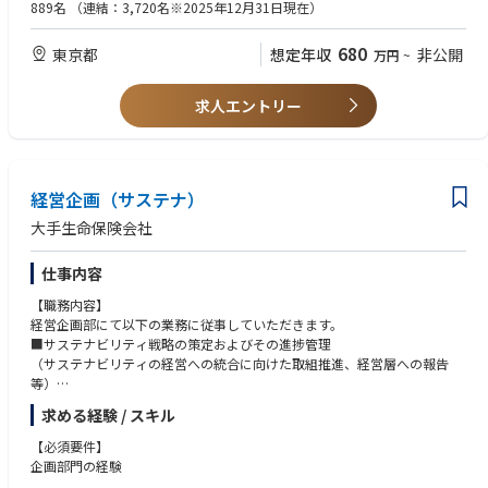
■経験
889名
（連結：3,720名※2025年12月31日現在）
【応募者へのメッセージ】
・国内または海外企業における環境社会管理に係る計画の立案及び実施に
HSEユニットでは、会社のHSE方針に沿って全社的にHSEマネジメントシ
関する知識と経験（5年以上）
680
東京都
想定年収
非公開
万円
~
ステムを運用し、当社事業に係る労働安全衛生やセキュリティの確保、環
・環境社会影響評価/環境社会デューデリジェンスに関する知識と経験
境社会影響の管理に取り組んでいます。環境社会管理については、従来の
・石油・天然ガス上流開発事業における環境管理や環境社会影響評価に関
管理対象である大気汚染、水質、騒音、廃棄物等に加えて、GHG、生物多
する知識と経験
求人エントリー
様性、水リスクといった地球環境課題、更にはStakeholder Engagemen
t、土地取得＆住民移転、少数民族といった社会面の項目について、その影
■資格
響を評価し、低減するための計画や取組みを策定、実行していくことが求
・技術士（環境部門）、公害防止管理者、エネルギー管理士、環境アセス
められています。また、従来の環境への影響の負荷の低減のみならず、近
メント士、環境計量士、ISO14001審査員/内部監査員 等
年では環境や社会へ正の影響をもたらす活動の検討などにも取り組んでい
経営企画（サステナ）
ます。業務を通じて環境エンジニアとして一緒に成長し、サステナブルな
【英語力】
大手生命保険会社
事業推進に貢献いただける方をお待ちしています。
英語でのビジネスコミュニケーション、英文による契約書等の資料のレビ
ュー・作成の経験を有するレベル。
仕事内容
【募集部門】
HSEユニット 環境グループ
【職務内容】
経営企画部にて以下の業務に従事していただきます。
【部署紹介】
■サステナビリティ戦略の策定およびその進捗管理
-業務概要-
（サステナビリティの経営への統合に向けた取組推進、経営層への報告
HSEユニットは、当社の石油・天然ガスを含む多様なエネルギー開発事業
等）
における健康、安全及び環境（HSE）を統括的に管理する本社機能です。
■サステナビリティに関する情報収集やそれらに基づく提言
海外ならびに国内のプロジェクトや事務所と連携して、全社的なHSEパフ
求める経験 / スキル
■サステナビリティに関する個別案件への対応、全社的観点から必要とな
ォーマンスを向上させるべく活動を推進しています。
る社内調整等
【必須要件】
現在、本社のHSEユニットには約20名が所属しており、20歳代から50歳代
企画部門の経験
まで幅広い年齢層で構成されています。また多くのHSEユニット出身者が
※将来的に会社の定める業務（出向含む）へ変更されることがあります。