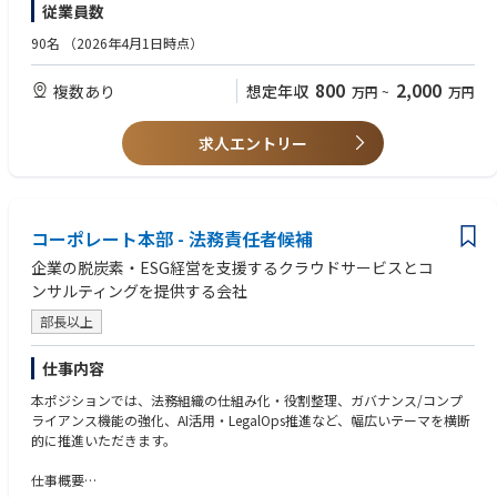
従業員数
本ポジションでは、サステナビリティコンサルタントとして、クライアン
90名
（2026年4月1日時点）
トの課題解決をミッションに、提案・構想策定から実行までを一気通貫で
【歓迎スキル】
リードしていただきます。現場の部門から経営層まで幅広くコミュニケー
・ISSB／SSBJ／CSRDの開示・規制対応支援の経験
800
2,000
複数あり
想定年収
万円
~
万円
ションを取り、時には変革の旗振り役としてイニシアチブを取りながら、
・GHG排出量（Scope1-3）算定や削減戦略策定の経験
日本企業のSXを前進させる中核メンバーとして活躍いただくことを期待し
・マテリアリティ分析やサステナビリティ戦略策定の経験
ています。
・統合報告書・サステナビリティレポート作成支援の経験
求人エントリー
・大手企業等へのシステム構想策定やロードマップ策定、IT予算化等のプ
【この仕事で得られる経験、魅力】
ロジェクト実行（上流）
『構想で終わらない、サステナビリティ変革の実装経験』
・ITプロジェクトのマネジメント・PMO支援の経験
サステナビリティ戦略のTOBE設計にとどまらず、
・顧客提案やコンサルティングにおけるプレゼンテーションの経験、Excel
業務プロセスの設計、データ基盤の構築、推進体制の設計・定着までを一
コーポレート本部 - 法務責任者候補
等でのデータ分析、Word等でのライティング・議事録作成
気通貫で支援します。
企業の脱炭素・ESG経営を支援するクラウドサービスとコ
戦略を「描く」だけではなく、企業の業務・会議体・KPI運用に落とし込
ンサルティングを提供する会社
み、実際に動く状態まで伴走することで、
企業変革を“構想”で終わらせない実行力を身につけることができます。
部長以上
『日本企業全体のサステナビリティ経営（SX）推進に直接貢献』
仕事内容
当社の顧客は、日本を代表するグローバル企業です。そのため、ご自身の
キャリアアップのみならず、日本企業全体のサステナビリティ経営（SX）
本ポジションでは、法務組織の仕組み化・役割整理、ガバナンス/コンプ
推進に直接貢献している実感を得られます。
ライアンス機能の強化、AI活用・LegalOps推進など、幅広いテーマを横断
的に推進いただきます。
『数年後のIPOを見据えたチャレンジングな環境』
大型の資金調達を完了し、数年後のIPOを見据えた急成長フェーズ。
仕事概要
拡大するサステナビリティ市場の最前線で、コンサルティング機能の中核