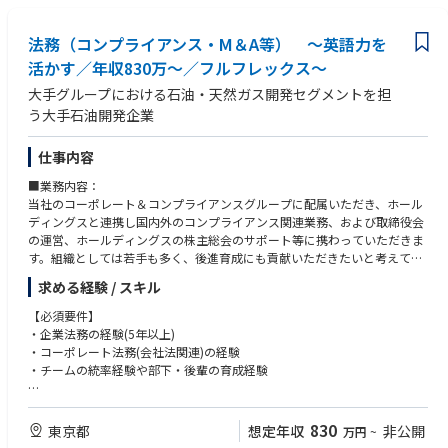
導入事例やホワイトペーパー等、信頼性を担保するソートリーダーシップ
バルプロジェクトや海外メンバーファームとのコミュニケーションが円滑
コンテンツの企画・発信
にできる水準の英語力・コミュニケーション能力
成長フェーズに応じた危機管理広報体制の構築、インナーブランディング
法務（コンプライアンス・M＆A等） ～英語力を
・日本国外でのプロジェクト参画経験、業務経験
によるバリュー浸透
活かす／年収830万～／フルフレックス～
マーケティング・イベントへのコミット：
大手グループにおける石油・天然ガス開発セグメントを担
業界特化型イベントや展示会の企画・運営（マーケティング視点を持った
う大手石油開発企業
広報・イベント企画）
仕事内容
■業務内容：
当社のコーポレート＆コンプライアンスグループに配属いただき、ホール
ディングスと連携し国内外のコンプライアンス関連業務、および取締役会
の運営、ホールディングスの株主総会のサポート等に携わっていただきま
す。組織としては若手も多く、後進育成にも貢献いただきたいと考えてい
ます。
求める経験 / スキル
■業務詳細：
【必須要件】
ご経験に合わせて、下記のような業務いずれかをお任せいたします。
・企業法務の経験(5年以上)
・コンプライアンス体制の構築・運用（規程整備、社内ルール策定、内部
・コーポレート法務(会社法関連)の経験
通報窓口対応、事実調査、再発防止策立案）
・チームの統率経験や部下・後輩の育成経験
・社内研修の実施
・社内規程・約款・利用規約・プライバシーポリシーの作成・改定
【歓迎要件】
・会社法関連業務（取締役会運営、議事録作成）
・弁護士資格(国内・海外問わず)
830
東京都
想定年収
非公開
万円
~
・英語によるビジネスコミュニケーション能力(目安TOEIC730点以上)