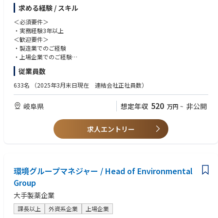
・法改正に伴う対応
求める経験 / スキル
※現在当社グループは、VISION2030に向け、2024年4月から次期中期計画
をスタートさせています。事業の変革と併せて会社の状況を定量的に適切
＜必須要件＞
に把握し、チームワークを高めて対応を進めています。
・実務経験3年以上
＜歓迎要件＞
・製造業でのご経験
・上場企業でのご経験
＜求める人物像＞
従業員数
・課題意識、改善意識があり、能動的に粘り強く業務を推進いただける方
・協調性を持って、チームワークを向上させることができる方
633名
（2025年3月末日現在 連結会社正社員数）
・コミュニケーション能力の高い方
520
岐阜県
想定年収
非公開
万円
~
求人エントリー
環境グループマネジャー / Head of Environmental
Group
大手製薬企業
課長以上
外資系企業
上場企業