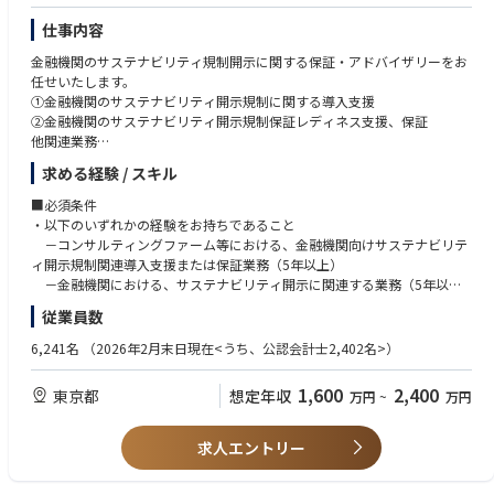
経験
・ビジネスレベルの英語力（海外メディア・海外投資家への対応経験・対
仕事内容
「化学産業が日本経済を牽引し、社会をアップデートしていく」というマ
応力）
クロ視点に立った、社会的意義とインパクトの大きいストーリー発信・PR
金融機関のサステナビリティ規制開示に関する保証・アドバイザリーをお
戦略の設計
任せいたします。
当社のビジネスモデルを、日本の産業基盤を支える文脈・トレンドとして
①金融機関のサステナビリティ開示規制に関する導入支援
社会へ提示・浸透させるための仕掛けづくり
②金融機関のサステナビリティ開示規制保証レディネス支援、保証
CEOのnote・SNS発信、業界カンファレンス登壇等におけるコンテンツ戦
他関連業務
略の策定とディレクション
求める経験 / スキル
ソーシャルメディアを巻き込んだ、自然な話題拡散を構造的に生み出す仕
■魅力
組みの設計
・SSBJ、SEC、CSRD等のサステナビリティ規制開示の導入により、大手
■必須条件
戦略的メディアプロモート＆リレーション構築：
金融機関における規制対応プロジェクトが進行している状況下、先行する
・以下のいずれかの経験をお持ちであること
グローバル金融機関における知見を参照しデロイトメンバーファームと協
－コンサルティングファーム等における、金融機関向けサステナビリテ
経済メディア（日経・東洋経済・Forbes等）、業界紙、テック系メディア
働でプロジェクトに取り組むことができます
ィ開示規制関連導入支援または保証業務（5年以上）
に対する、自社ニュースに閉じない多角的な切り口・企画の提案（ストー
・デロイト グローバルとの強力な協業体制が整っており、先行知見を有効
－金融機関における、サステナビリティ開示に関連する業務（5年以
リー性を持った能動的なメディア開拓）
に活用してクライアントに対する高付加価値を提供することができます
上）
従業員数
記者・編集者との中長期的なパートナーシップの構築および継続的な情報
・金融機関における、管理部門経験（10年以上）
発
・チームマネジメント/ピープルマネジメント経験（5年以上）
6,241名
（2026年2月末日現在<うち、公認会計士2,402名>）
CEOをはじめとする経営陣のスポークスパーソン育成、取材対応、記者会
・英語力（ビジネスレベル上級）
見の企画・運営
1,600
2,400
東京都
想定年収
事業広報およびコーポレートブランディング：
万円
~
万円
■希望条件
・サステナビリティ関連業務経験
事業広報・コーポレート広報の戦略立案、施策ロードマップの策定と実行
・内部統制に関する知見、知識
求人エントリー
資金調達、新機能リリース、事業提携等に関するプレスリリースの企画・
・諸外国のサステナビリティ開示実務に関する知見、知識
作成・配信
・サステナビリティ開示領域におけるプロジェクト責任者として、グロー