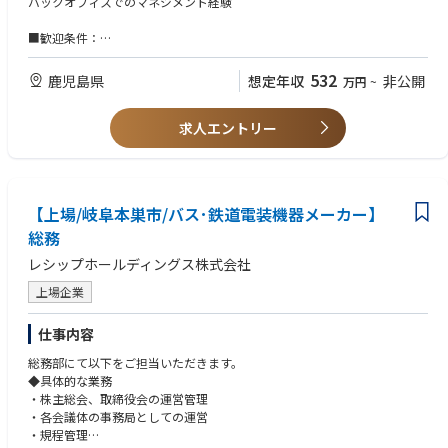
バックオフィスでのマネジメント経験
■歓迎条件：
学校（大・短・高）での勤務経験
532
鹿児島県
想定年収
非公開
万円
~
求人エントリー
【上場/岐阜本巣市/バス･鉄道電装機器メーカー】
総務
レシップホールディングス株式会社
上場企業
仕事内容
総務部にて以下をご担当いただきます。
◆具体的な業務
・株主総会、取締役会の運営管理
・各会議体の事務局としての運営
・規程管理