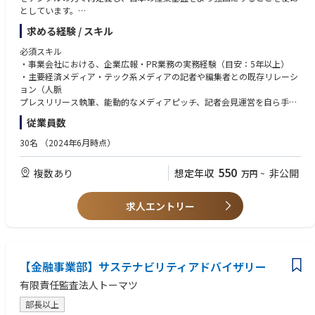
としています。
現在、シリーズAという大きな転換期を迎え、以下の3事業部制による多角
求める経験 / スキル
的な事業戦略を加速させています。
必須スキル
Sotas化学調査：複雑化する法規制への対応や、サプライチェーン全体で
・事業会社における、企業広報・PR業務の実務経験（目安：5年以上）
の化学物質情報の管理をデジタル化します。手作業による非構造データの
・主要経済メディア・テック系メディアの記者や編集者との既存リレーシ
処理を構造化し、業界全体のコンプライアンス業務のスピードと正確性を
ョン（人脈
飛躍的に向上させます。
プレスリリース執筆、能動的なメディアピッチ、記者会見運営を自ら手を
Sotasデータベース：化学業界に散在する膨大な技術データ、配合情報、
動かして推進した実績
従業員数
製造実績などを集約し、活用可能な「構造データ」へと変換・蓄積するプ
・自社メディア、SNS、CEO発信等のコンテンツ戦略における企画・ディ
ラットフォームを提供します。属人的な知見を組織の資産へと変え、デー
レクション経験
30名
（2024年6月時点）
タ駆動型の意思決定を支える基盤を構築します。
・危機管理広報に関する基本的な知識と実務での対応経験
Sotas Chem Mart（ケムマート）：化学品・原材料の流通を最適化するマ
・広報戦略の立案から施策実行、効果検証までを一貫して担当し、社内外
550
複数あり
想定年収
非公開
万円
~
ーケットプレイスを展開します。データベース事業や調査事業と連携し、
の関係者を巻き込みながら主体的にプロジェクトを推進した経験
これまでアナログだった商取引をデジタル化。売り手と買い手を最適にマ
ッチングすることで、業界の流通構造をよりオープンで効率的なものへと
歓迎スキル
求人エントリー
変革します。
・スタートアップやIT・テック業界における、一人広報または少人数での
広報機能の立ち上げ・運用経験
業務内容
・IPO前後における企業広報・IR広報、またはM&A関連のコミュニケーシ
急成長を遂げるSotasの広報責任者として、戦略的なコーポレートブラン
ョン（PMI広報・統合コミュニケーション）の経験
ディングの構築、市場やメディアのインサイトを捉えた能動的なパブリシ
【金融事業部】サステナビリティアドバイザリー
・SNS運用やオウンドメディアを通じた積極的な情報発信、顧客取材・導
ティ活動、将来のIPO・M&Aを見据えたコミュニケーション戦略の立案・
入事例制作の経験
有限責任監査法人トーマツ
実行まで、広報・PR領域のすべてを牽引していただきます。
・展示会や自社カンファレンスの企画・運営スキル
・PR TIMES、Cision等のPRツール、メディアモニタリングツールの運用
部長以上
マクロ視点での市場認知創出とコミュニケーション戦略の推進：