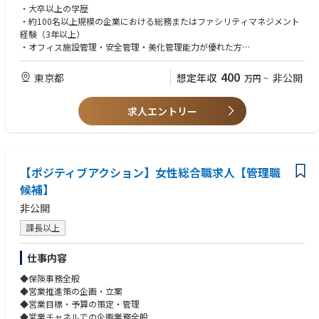
織全体の生産性向上を支える重要なポジションです。
・大卒以上の学歴
・約100名以上規模の企業における総務またはファシリティマネジメント
◆主な業務内容
経験（3年以上）
・オフィスおよび社内施設の運営・管理（業務関連施設、社宅等を含む）
・オフィス施設管理・安全管理・美化管理能力が優れた方
・内装設計および施工管理、スペースプランニング（オフィスデータの活
・オフィス環境の改善・向上、構成員の業務効率向上に向けて、自ら考え
用）
行動に移せる方
400
東京都
想定年収
非公開
万円
~
・社内制度および福利厚生施策の運用・改善
・ステークホルダーとタイムリーにコミュニケーションを取り、正確に情
・外部ベンダー／提携先との連携による福利厚生施策の拡充・運営
報を伝達できる方
・安全衛生管理および職場環境の維持・改善
求人エントリー
・総務関連業務全般
■歓迎スキル
・賃貸借契約等に関する交渉および締結対応
・不動産運営/契約/工事管理などのご経験がある方
・業務用施設および資産の管理
・衛生管理者資格を保有している方
・ファシリティ／不動産管理に関する全体運営
・社屋移転、拠点オフィス構築などの様々なオフィスプロジェクトの経験
【ポジティブアクション】女性総合職求人【管理職
・関連規程や運用フロー、マニュアルの整備・企画・運用
がある方
・社内イベントの企画および社内ナレッジ共有の推進
候補】
・エンタテインメント/メディア会社、IT企業で総務関連、またはSpace M
anagement業務の経歴をお持ちの方
非公開
■求める人物像
課長以上
・円滑なコミュニケーション能力
・様々な関連部署/外部関係者と協力することができる協力的な思考
仕事内容
・社員、会社双方の目線に立って、社員が活躍できる環境を作るためのマ
インドセット
◆保険事務全般
・新しい業務/問題状況に対する解決力と実行力
◆営業推進策の企画・立案
◆営業目標・予算の策定・管理
◆営業チャネルでの企画業務全般