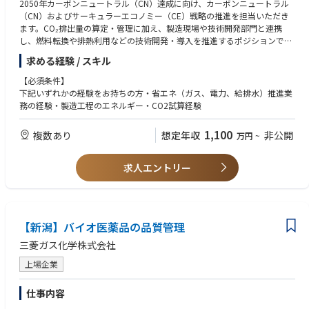
2050年カーボンニュートラル（CN）達成に向け、カーボンニュートラル
ーションをとることができます。
（CN）およびサーキュラーエコノミー（CE）戦略の推進を担当いただき
• 部門や地域を越えて効果的に連携できる、協調性のあるチームプレイヤ
ます。CO₂排出量の算定・管理に加え、製造現場や技術開発部門と連携
ーです。
し、燃料転換や排熱利用などの技術開発・導入を推進するポジションで
• 変化が激しく、常に進化し続ける市場環境においても、柔軟に対応し、
す。
求める経験 / スキル
快適に業務を遂行できます。
【主な業務内容】
- 組織全体および製品別（CFP）のCO₂排出量算定、第三者検証対応
【必須条件】
- LPGからLNG・水素への燃料転換に向けた技術開発計画の立案・推進
下記いずれかの経験をお持ちの方・省エネ（ガス、電力、給排水）推進業
- 排熱利用などの省エネ・CO₂削減施策の企画・導入支援
務の経験・製造工程のエネルギー・CO2試算経験
- 顧客（自動車・半導体メーカー等）からのCN・CE関連要請への対応、情
報開示推進
1,100
複数あり
想定年収
非公開
万円
~
- 全社CNロードマップの進捗管理および推進
【CNロードマップ】
・2030年度：再生可能エネルギー100％達成
求人エントリー
・2035年度：工場CN達成（Scope1・2排出ゼロ）
・2050年度：サプライチェーン全体のCN達成
2035年の工場CN達成に向けては、LPGから水素等へのエネルギー転換を
含む先進的な取り組みを進めています。
【新潟】バイオ医薬品の品質管理
【配属先】カーボンニュートラル推進室（14名）
- 室長（専任）1名
三菱ガス化学株式会社
- メンバー（兼任）13名
各工場・技術部門のキーパーソンが参画しており、部門横断で連携しなが
上場企業
らスピーディーにプロジェクトを推進できる環境です。
仕事内容