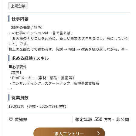
上場企業
仕事内容
【職務の概要 / 特色】
この仕事のミッションは一言で言えば、
「お客様の困りごとを起点に、新しい事業のタネを見つけ、形にしていく
こと」です。
机上の企画だけで終わらず、仮説 → 検証 → 改善を繰り返しながら、事業
化を目指します。
求める経験 / スキル
参考：NGKホームページURL https://www.ngk.co.jp/innovation/nv100
■必須要件
0/
【業界】
・BtoBメーカー（素材・部品・装置 等）
・社会課題に直結する事業づくりに関われる
・コンサルティング、スタートアップ、新規事業支援系
・100年以上の技術基盤を活かした新規事業に挑戦できる
・大企業の安定した基盤 × スタートアップ的な挑戦環境
【職種】
従業員数
・成果次第で、事業化フェーズや中核人材としての活躍機会あり
以下いずれかの実務経験
・営業
19,931名
（連結・2025年3月現在）
【業務の詳細】
・事業企画／商品企画
新規事業アイデアの創出
・新規事業開発
550
愛知県
想定年収
非公開
万円
~
・顧客課題や業界動向のリサーチ
・コンサルティング
・デジタル分野を中心とした事業テーマ設定
・研究開発・技術企画（※ビジネス接点があること）
事業の検証・具体化
求人エントリー