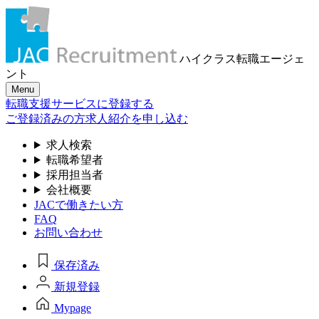
ハイクラス転職
エージェ
ント
Menu
転職支援サービスに登録する
ご登録済みの方
求人紹介を申し込む
求人検索
転職希望者
採用担当者
会社概要
JACで働きたい方
FAQ
お問い合わせ
保存済み
新規登録
Mypage