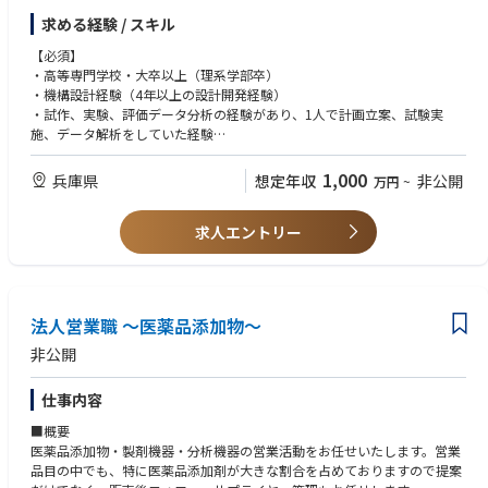
・上記の試作と評価
求める経験 / スキル
・社外連携と技術情報の収集
・組織のマネジメント及び育成業務
【必須】
・高等専門学校・大卒以上（理系学部卒）
・機構設計経験（4年以上の設計開発経験）
・試作、実験、評価データ分析の経験があり、1人で計画立案、試験実
施、データ解析をしていた経験
・英語の技術文書の読解が、海外とのメールやり取りが可能（TOEIC500
点以上）
1,000
兵庫県
想定年収
非公開
万円
~
・将来的な転勤が可能な方
求人エントリー
法人営業職 ～医薬品添加物～
非公開
仕事内容
■概要
医薬品添加物・製剤機器・分析機器の営業活動をお任せいたします。営業
品目の中でも、特に医薬品添加剤が大きな割合を占めておりますので提案