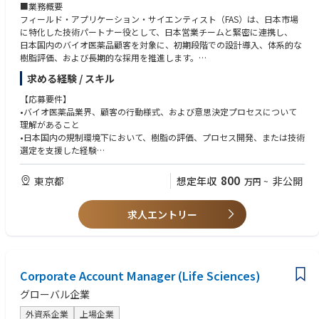
■業務概要
フィールド・アプリケーション・サイエンティスト（FAS）は、日本市場
に特化した技術パートナー役として、日本営業チームと緊密に連携し、
日本国内のバイオ医薬品顧客を対象に、初期段階での設計導入、体系的な
樹脂評価、および長期的な採用を推進します。
この役割では、日本の顧客との深い関わり、現地市場の慣行、規制上の要
求める経験 / スキル
件、意思決定プロセスへの確実な対応、
そして研究開発、プロセス開発、製造の各組織にわたって長期的な信頼関
【応募要件】
係を構築する能力が重視されます。
•バイオ医薬品業界、顧客の行動様式、および意思決定プロセスについて
FASは、現地の顧客プラットフォームやパイプラインとの整合性を確保
理解があること
し、日本におけるピュロライトの技術的信頼性と市場での地位を
•日本国内の規制環境下において、樹脂の評価、プロセス開発、または技術
強化する上で、極めて重要な役割を果たします。
選定を支援した経験
•実験室、パイロット、製造スケールにわたるクロマトグラフィー実務経
験。
800
東京都
想定年収
非公開
万円
~
•日本国内における顧客対応の技術職（FAS、プロダクトスペシャリスト、
テクニカルコンサルタントなど）での経験。
求人エントリー
【歓迎要件】
•学士号必須。生命科学、化学、または工学の修士号または博士号
•ダウンストリーム精製、プロセス開発、MSAT、またはアプリケーション
サポートにおける5年以上の関連実務経験
Corporate Account Manager (Life Sciences)
•タンパク質および高分子の精製に関するクロマトグラフィー技術に関す
る深い知識
グローバル企業
•分析データ（HPLC、ELISA、SDS-PAGEなど）を解釈する能力
外資系企業
上場企業
•日本のお客様とのやり取りにおいて、複雑な技術的概念を明確かつ実行可