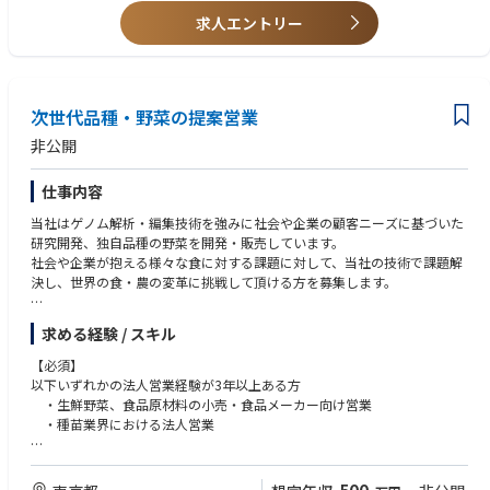
技術的卓越性：製品開発を支援するため、分析手法や技術の改善・開発を
・試料調製、スペクトル分析、データ解釈の実務スキル
求人エントリー
行います。
・製品およびビジネスのニーズに合わせた分析法の開発および最適化の経
験
顧客中心のアプローチ：分析的視点を通じて幅広い顧客の課題に取り組
・依頼者からの技術的な課題解決に向け、分析コンサルティングを提供
み、顧客と協力して効果的なソリューションを開発します。
し、適切な分析手法を提案できる能力。
次世代品種・野菜の提案営業
・依頼者、社内のステークホルダー、およびグローバルな分析チームと効
部門横断的な連携：各事業部門のラボ、製造部、および世界中のカウンタ
果的に連携できる、優れた部門横断的なコミュニケーション能力および協
非公開
ーパートと連携し、製品開発と商品化の成功を推進します。
働能力。
・優れた問題解決能力、正確さへのこだわり、分析結果への責任、そして
仕事内容
確かなコミュニケーション能力。
・3M製品に特化した分析手法・技術の開発を主導できること。
当社はゲノム解析・編集技術を強みに社会や企業の顧客ニーズに基づいた
・グローバル分析ラボとのコミュニケーションおよび協業を通じて、分析
研究開発、独自品種の野菜を開発・販売しています。
に関する知識と技術を強化する能力と意欲。
社会や企業が抱える様々な食に対する課題に対して、当社の技術で課題解
・分析報告書の作成能力、および品質システム（GLP、ISOなど）に関す
決し、世界の食・農の変革に挑戦して頂ける方を募集します。
る基礎知識。
・実験室の安全および化学物質の取り扱いに関する理解。
■概要
求める経験 / スキル
・試験の信頼性を確保するため、機器のメンテナンスを実施する。
大手外食・食品メーカー、小売に対して、当社が独自に品種開発した機能
・プロジェクトリードあるいは小グループのリード経験。
性野菜(トマト、レタス等）の提案営業、及び共同研究開発の提案営業をお
【必須】
・当社のパフォーマンス文化に即した行動を実践できること。
任せします。
以下いずれかの法人営業経験が3年以上ある方
・生鮮野菜、食品原材料の小売・食品メーカー向け営業
■詳細
・種苗業界における法人営業
・顧客の課題抽出に基づく提案営業（新規開拓・深耕営業）
顧客の野菜の調達方針や課題点をヒアリングし、ニーズに基づいた自社開
【歓迎】
発の機能性野菜の提案、共同研究開発の提案。
・大手外食、食品メーカー、小売に対する生鮮野菜や食品の営業