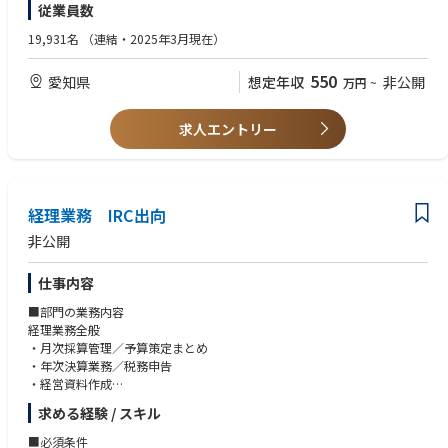
・社内外を巻き込むプロジェクト推進力
・プロジェクトマネジメント経験
従業員数
・オープンイノベーション／アライアンス推進経験
地域の再エネ活用や電力の地産地消の促進とともに、災害時の電力供給な
【経験・能力】
19,931名
（連結・2025年3月現在）
ど防災機能強化や再エネイベントによる地域活性などにも貢献する社会的
・問題/課題の抽出のコミュニケーションスキル
【知識】
意義の大きいビジネスです。
・エンジニアリングの知識、スキル
550
・新規事業開発手法（仮説検証、PoC、リーン等）の理解
愛知県
想定年収
非公開
万円
~
顧客となる自治体や事業者の困りごとやニーズは多岐多種にわたる中、案
・安全に関する知識と他人への指導力
・デジタル領域に関する基礎知識
件毎に顧客要求に耳を傾け、前例にとらわれずにコンセプト作りから開始
・技術を「価値・用途」に変換する発想力
し、ベストなソリューションを提案します。
【資格】
求人エントリー
本ビジネス（コト売り）はNGK初の試みでもあり、ソリューション提案で
・電気の監理監督者及び主任技術者の資格・経験
【経験・能力】
も様々な視点が求められることから、多様な人材に活躍の場があり、新し
・市場調査、市場分析、競合分析
いアイデアが歓迎される職場です。
■歓迎要件
・セグメンテーション、ターゲティング、プロモーション等のマーケティ
創業期の新しい業務の立ち上げに関わることで、その分野の第一人者とし
【経験・能力】
ング活動
てリードしていく人材を目指すことができます。
経理業務 IRC出向
・若手社員への育成能力
・新事業企画、新製品企画 (ビジネスの仮説提案→検証→軌道修正を回し
・予算管理能力（プロジェクト予算の管理など）
非公開
た経験)
【業務の詳細】
・不確実性の高いテーマでの意思決定経験
・主に太陽光設備と蓄電池、制御盤、自営線（電線・電柱等）で構成する
・複数部門・複数社が関わるプロジェクト推進経験 (プロジェクトマネー
仕事内容
マイクログリッド設備の設計
ジャー経験)
・客先との設備仕様や工期のすり合わせ、協力会社への見積依頼や設計図
■部門の業務内容
書の確認
経理業務全般
【経験年数】
・元請工事の現場責任者として施工・費用管理
・月次採算管理／予算策定まとめ
5〜10年程度（自走してテーマを持てるレベル）
・年次決算業務／税務申告
電気の特定工事を元請として受注し遂行するため、監理技術者（電気）を
・経営資料作成
【ポジション（リーダー他）】
保有した方に現場責任者として実力を発揮頂きたいです。
・5人以上のチームマネジメント
また、部内メンバーの監理技術者取得に向けた実務経験などの育成も期待
求める経験 / スキル
■求職者の職務内容
・後輩・若手の伴走やレビュー経験
します。
経理実務全般
■必須条件