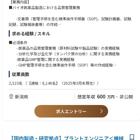
【業務内容】
■バイオ医薬品製造における品質管理業務
-文書類（管理手順を含む標準操作手順書（SOP)、試験計画書、試験
記録、試験報告書等）の作成
-GMP管理記録書類（変更管理、逸脱管理、OOS）の作成
求める経験 / スキル
-各種試験の実施（原材料の受け入れ試験、工程管理試験、出荷試験、
安定性試験、環境モニタリングなど）
■必須条件
-各種試験における分析法の構築、試験方法の確立及び検証（バリデー
- 医薬品の品質管理業務（原材料試験や製品試験）の実務経験
ション） など
- 分析化学及び生化学（タンパク質の分析）に関する実務経験
-医薬品GMP管理に関する実務経験
- GMP管理手順を含む標準操作手順（SOP）等の作成経験
従業員数
■歓迎条件
- キャピラリ電気泳動装置、HPLC等分析機器の操作又は管理（点検
2,523名
（【連結：8,146名】（2025年3月末現在））
等）に関する知識
- 微生物（細菌、真菌）の取扱い
600
新潟県
想定年収
非公開
万円
~
- 細胞培養（動物細胞など）の取扱い
- 英文（技術資料等）読解
求人エントリー
【国内製造・研究拠点】プラントエンジニア＜機械