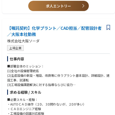
〇財務・経営企画
【歓迎スキル】
財務戦略の立案・実行
求人エントリー
IPO準備を責任者または中心メンバーとして推進した経験
予算策定・予実管理
資本政策、資金調達、IRなど企業価値向上に携わった経験
資本政策
海外子会社を含む連結決算やグローバル経営管理の経験
IR・投資家対応
M&A（財務DD・PMIを含む）の実務経験
資金調達
ディープテック、スタートアップ、またはグローバル企業での勤務経験
【嘱託契約】化学プラント／CAD担当／配管設計者
金融機関対応
公認会計士資格または日商簿記1級
M&Aの検討・実行（将来的に想定）
／大阪本社勤務
【人物像】
株式会社大阪ソーダ
〇経理・会計
CEOの右腕として、経営課題に当事者意識を持って向き合える方
月次・四半期・年次決算
管理部門として適切なけん制機能を果たしながら、事業成長を支援できる
上場企業
子会社を含む連結決算
方
海外子会社の経営管理・支援
「守り」と「攻め」のどちらかに専門性を持ち、未経験領域にも積極的に
仕事内容
開示資料の作成
取り組める方
会計論点の整理
完成された仕組みを運用するだけでなく、必要な体制やルールを自ら設計
■部署全体のミッション：
グローバル経理体制の構築
できる方
(1)全社の設備管理統括
専門性の異なるメンバーを尊重し、チームとして成果を出せる方
(2)生産設備の新設・増設、改良等に伴うプラント基本設計、詳細設計、建
〇コーポレートマネジメント
不確実性の高い環境でも、優先順位をつけて意思決定・実行できる方
設工事、試運転
管理部門（経理・財務・法務・人事・情報システム等）のマネジメント
ディープテック企業の長期的な企業価値向上に関心を持てる方
(3)工場設備課題解決に対する指導ならびに協力
CEO・経営陣との経営議論
(4)設備保全情報の収集と社内伝達
求める経験 / スキル
コーポレートガバナンスの高度化
全社横断プロジェクトの推進
■本ポジションのミッション：
■必要スキル・経験：
海外展開・M&Aを見据えた管理体制の構築
(1)工場設備投資計画及び工場保全計画の実行
・AUTOＣＡＤ操作（２D、３D問わないが、２Dが多い）
(2)生産設備の新設・増設、改良等に伴なうプラント基本設計、詳細設計、
・ＣＡＤエンジニア経験
建設工事
・工場設備の図面対応経験