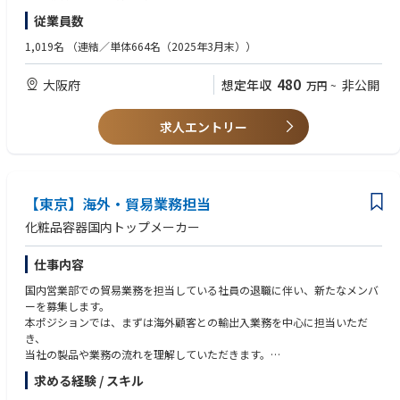
(3)機器保全推進
従業員数
■具体的な業務内容：
1,019名
（連結／単体664名（2025年3月末））
(1)AUTOCADによるプラント配置計画、配管計画図の作成
(2)手書き図面、素案のＣＡＤ化業務
480
大阪府
想定年収
非公開
万円
~
(3)既存CAD図面の修正
(4)保全台帳の入力（eServシステムの入力補助）
求人エントリー
■部署の人数・年齢構成：
総勢２７名（社員、契約社員含む）
■交渉領域：
（社内）設備管理部メンバーからの依頼による業務対応
【東京】海外・貿易業務担当
（社外）社内業務であるが、他工場メンバーとのメール、電話での確認業
化粧品容器国内トップメーカー
務あり
仕事内容
■出張：
基本なし
国内営業部での貿易業務を担当している社員の退職に伴い、新たなメンバ
ーを募集します。
本ポジションでは、まずは海外顧客との輸出入業務を中心に担当いただ
き、
当社の製品や業務の流れを理解していただきます。
その後は、ご経験や習熟度に応じて、国内営業業務にも業務範囲を広げて
求める経験 / スキル
いただくことを想定しています。