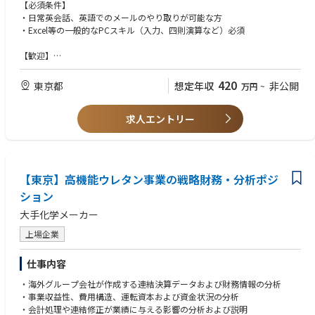
海外とのやり取りだけでなく、社内の技術部門・製造部門と連携しながら
【必須条件】
納期や生産を調整し、将来的には既存顧客への提案や新規案件の受注活動
・日常英会話、英語でのメールのやり取りが可能な方
など、
・Excel等の一般的なPCスキル（入力、四則演算など）必須
営業として幅広く活躍いただけるポジションです。
「貿易業務の経験を活かしながら、営業としてもキャリアを広げたい」
【歓迎】
「海外との仕事だけでなく、ものづくりの最前線にも関わりたい」という
・海外貿易業務のご経験者
方を歓迎します。
・メーカーでの業務経験があり、ものづくりの流れがわかる方（営業経験
420
東京都
想定年収
非公開
万円
~
者尚可）
[仕事内容]
まずは海外顧客向けの貿易業務を中心に担当いただきます。
求人エントリー
【求める人物像】
・明るくコミュニケーション能力がある方。
[入社後に担当いただく業務]
（顧客や社内でのやり取りが重要になるため）
・海外顧客（資生堂海外各工場など）との受注対応
・輸出入業務全般（輸出入手配・管理）
【東京】高機能ウレタン事業の戦略財務・分析ポジ
・海外得意先および生産工場との納期調整（主にメール）
・請求書発行、入金確認
ション
・乙仲（通関・物流会社）や保険会社との窓口対応
大手化学メーカー
・社内関係部署との各種調整
上場企業
[将来的に担当いただく業務]
・国内顧客への営業活動
仕事内容
・既存顧客へのフォロー、案件管理
・新規案件の受注活動
・海外グループ会社が作成する連結決算データおよび財務情報の分析
・デリバリー管理
・事業収益性、費用構造、運転資本および資金状況の分析
・技術、製造、生産管理部門との社内調整
・会計処理や連結修正が業績に与える影響の分析および説明