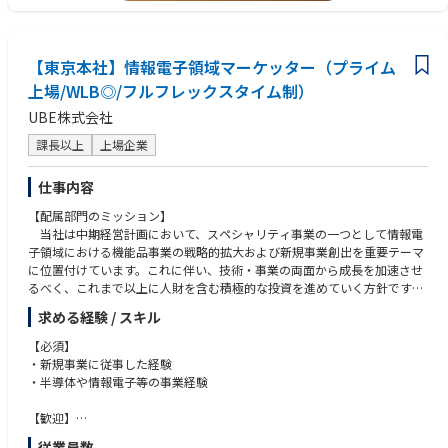
NGKホームページURL https://www.ngk.co.jp/product/search-business/
●管理職クラス
semiconductor/
・社内外との折衝・調整業務経験：10年以上
・貿易実務、物流、または輸出入に関する業務経験（職種不問）：3年以
【業務の詳細】
【東京本社】情報電子領域マーケッター（プライム
上
当部署には輸出管理の専門家が在籍しておりますので、専門知識を学びつ
・管理職もしくはチームorプロジェクトリーダーとして該当業務を牽引し
上場/WLB◎/フルフレックスタイム制）
つ、今までの経験を活かし幅広い業務を習得いただくことを想定しており
たご経験：5年以上
UBE株式会社
ます。
所属勤務地は名古屋市ですが、引継ぎや業務習得のため入社後半年～1年
【経験年数】min.社会人経験10年以上、該当業務3年以上
課長以上
上場企業
は週2～3回ほど知多事業所に出社いただく可能性がございます。
具体的な業務内容は下記です。
仕事内容
＜安全保障貿易管理＞
■歓迎要件
・事業部の事務局として、輸出管理に関する統制体制の維持・運用（教
【業界】半導体、電子部品、製造業いずれかの業界経験者
【配属部門のミッション】
育・周知含む）
【職種】国際貿易、購買/資材調達、物流企画/物流管理、法人営業、企業
当社は中期経営計画において、スペシャリティ事業の一つとして情報電
・法令に基づく輸出可否および輸出許可要否の判定
法務
子領域における機能品事業の戦略的拡大および新規事業創出を重要テーマ
・法令対応における関連部門との連携・調整
に位置付けています。これに伴い、技術・事業の両面から成長を加速させ
・規制動向の把握および社内ルール・運用の整備・改善
【知識】
るべく、これまで以上に人財を含む積極的な投資を進めていく方針です。
・監査対応および輸出許可申請業務
・貿易、物流、サプライチェーンに関する知識
総合化学メーカーとして、当社は情報電子領域においてニッチながらも独
求める経験 / スキル
・安全保障貿易管理（輸出規制）に関する知識
自性のある技術基盤を有しています。一方で、今後はこれらの技術を点で
＜チームマネジメント・業務推進＞
・国際取引や海外ビジネスに関わる知識
はなく面として捉え、より深く、より大きな事業として展開していくフェ
【必須】
・受注／輸出手配を担う営業事務メンバーの業務支援および課題解決
ーズに入っています。
・新規事業に従事した経験
・輸送キャリアとの折衝、進捗管理
【経験・能力】
そのためには、単なる研究開発や既存事業の延長ではなく、技術の目利
・半導体や情報電子等の事業経験
・業務プロセスの標準化および効率化の推進
・貿易実務、物流、または輸出入に関する実務経験
き、新規テーマの構想、外部連携やM&Aも視野に入れた事業創出をリード
・関係部門と連携した安定的なオペレーション体制の構築
・安全保障貿易管理（該非判定、輸出許可申請等）の知識または実務経験
できる人財が不可欠です。
【歓迎】
・フォワーダーや輸送キャリアとの折衝・調整経験
・化学領域におけるM&A（評価・検討・関与経験）、アライアンス、オー
【求める人物像】
・法令対応やコンプライアンス関連業務の経験
従業員数