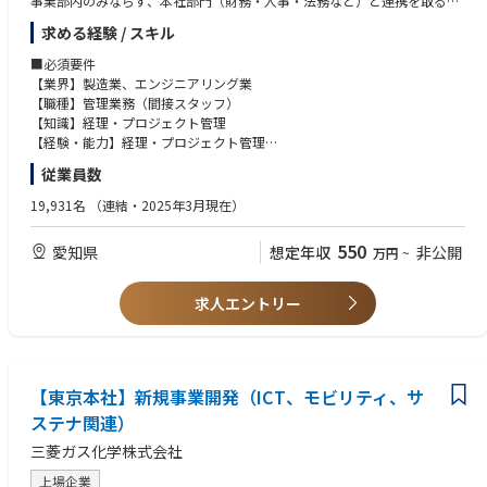
事業部内のみならず、本社部門（財務・人事・法務など）と連携を取るこ
とが多く、社内の人脈を幅広く作れることができます。また、人脈のみな
求める経験 / スキル
らず幅広い知識・経験を積むことができ、ビジネスパーソンとしての幅も
広がります。
■必須要件
当事業部は電子・化学・医薬など幅広い産業分野に各種装置・サービスを
【業界】製造業、エンジニアリング業
提供するビジネス展開を行っております。具体的には、電子部品を製造す
【職種】管理業務（間接スタッフ）
る加熱装置や、化学品を扱う耐蝕機器製品、また、医薬（薬）を製造する
【知識】経理・プロジェクト管理
ために必須となる医薬用水設備などの装置やサービスを提供しておりま
【経験・能力】経理・プロジェクト管理
す。各業界でのニッチトップを目指し、最先端のモノづくりや社会の環境
【経験年数】MIN3年
従業員数
ニーズに応える製品を幅広い産業分野に提供しています。
【ポジション（リーダー他）】チームリーダー、プロジェクトリーダー経
参考：https://www.ngk.co.jp/product/search-business/industrial/
験
19,931名
（連結・2025年3月現在）
■歓迎要件
550
愛知県
想定年収
非公開
万円
~
【業務の詳細】
【経験年数】MIN5年
・製品系列の予算作成
【ポジション（リーダー他）】チームリーダー、プロジェクトリーダー経
・製品系列の実績管理と分析
験、海外駐在経験（アドミ業務）
求人エントリー
・営業、技術メンバーからの各種対応（人事、総務、財務、法務関連）
【資格】簿記3級
・本社部門からの依頼事項の対応
【語学】英語（TOEIC500点以上）
【求める人物像】
予算管理業務に携わったことのある、フットワークの軽いコミュニケーシ
【東京本社】新規事業開発（ICT、モビリティ、サ
ョン能力のある即戦力を求めています。
ステナ関連）
三菱ガス化学株式会社
【活かせるスキル】
・製造業における予算策定、実績管理業務
上場企業