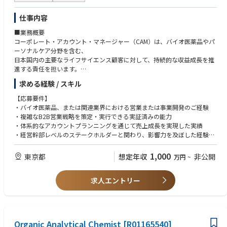
能な提案へと変換できる、優れたコミュニケーション能力
仕事内容
■業務概要
コーポレート・アカウント・マネージャー（CAM）は、バイオ医薬品やパ
ーソナルケア分野を含む、
日本国内の主要なライフサイエンス顧客に対して、持続的な収益成長を推
進する責任を担います。
この役職は、グローバル戦略に沿いながら現地市場の拡大を主導し、戦略
求める経験 / スキル
的なアカウント計画の策定と実行いただきます。
【応募要件】
・バイオ医薬品、または関連業界における営業または事業開発のご経験
・複雑なB2B営業戦略を策定・実行できる実証済みの能力
・体系的なアカウントプランニングを通じて売上成長を実現した実績
・経営幹部レベルのステークホルダーと関わり、影響力を及ぼした経験
・CRMシステムに関する実務知識
・ビジネスレベルの日本語能力（多層的な顧客対応および社内連携を自律
1,000
東京都
想定年収
非公開
万円
~
的に管理するために必須）
・国内外への出張に抵抗がない方
求人エントリー
【歓迎要件】
・理系のバックグラウンド
・グローバル契約または複数年契約の交渉経験
・マトリックス組織での勤務経験
Organic Analytical Chemist [R01165540]
・優れた財務およびビジネスセンス