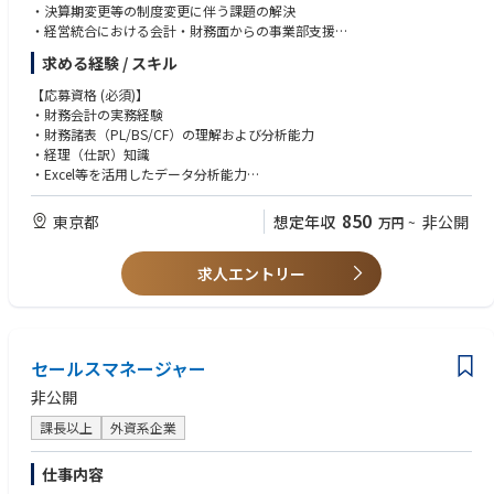
・決算期変更等の制度変更に伴う課題の解決
貿易業務にとどまらず、営業として顧客との関係構築や新規案件の獲得ま
・経営統合における会計・財務面からの事業部支援
で携われるため、業務の幅を広げながら成長できる環境です。
・海外グループ会社とのコミュニケーションおよび会議対応
求める経験 / スキル
■プラスチックや化粧品容器は未経験でも問題ございません。
【応募資格 (必須)】
ほとんどの入社者は未経験です。入社後に弊社技術部や工場を含めた研修
・財務会計の実務経験
でものづくりを学ぶことが出来ます。
・財務諸表（PL/BS/CF）の理解および分析能力
貿易業務、営業活動も上司や先輩社員との同行から始め、徐々に独り立ち
・経理（仕訳）知識
していただきます。
・Excel等を活用したデータ分析能力
・英語でのコミュニケーションが可能であること
・日商簿記2級以上
850
東京都
想定年収
非公開
万円
~
・時差対応等の柔軟な働き方が可能な方
求人エントリー
【応募資格 (歓迎)】
・海外子会社管理経験
・上場企業またはそのグループ会社における決算業務経験
・M&A関連プロジェクト経験
・IFRS知識
セールスマネージャー
・移転価格を含む税務知識
・資金繰り等の財務経験
非公開
・USCPA、公認会計士、CMA等の会計・財務関連資格
課長以上
外資系企業
・TOEIC700点以上
仕事内容