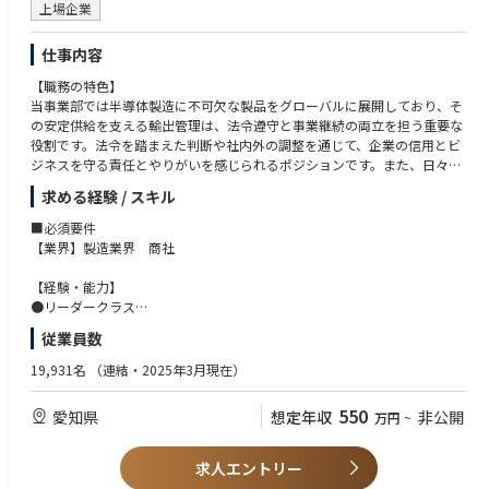
上場企業
仕事内容
【職務の特色】
当事業部では半導体製造に不可欠な製品をグローバルに展開しており、そ
の安定供給を支える輸出管理は、法令遵守と事業継続の両立を担う重要な
役割です。法令を踏まえた判断や社内外の調整を通じて、企業の信用とビ
ジネスを守る責任とやりがいを感じられるポジションです。また、日々変
化する国際情勢や規制に対応する中で、専門性を高め続けられる環境があ
求める経験 / スキル
ります。幅広い経験を経て将来的には輸出管理体制の高度化やメンバーマ
ネジメントの中核として活躍いただくことを期待しています。また、キャ
■必須要件
リアの1例としてマーケティング・予算管理・営業DXなど幅広い領域で事
【業界】製造業界 商社
業推進に加わって頂ける環境・キャリアパスがございます。
【経験・能力】
【職務の概要 】
●リーダークラス
半導体製造装置向け部品の輸出に関わる安全保障貿易管理および輸送に関
・社内外との折衝・調整業務経験（職種不問）：10年以上
従業員数
する統制業務を担っていただきます。当社が大切にする”信頼”を支える仕
・貿易実務、物流、または輸出入に関する業務経験（職種不問）：3年以
事です。
上
19,931名
（連結・2025年3月現在）
担当業務・管轄は通関士の資格を活かした実務や、物流改善の実務を担う
・未経験な事象に対して自ら学ぶ姿勢があられる方
のではなく、安全保障貿易管理の事務局や受注出荷業務や予算等を担う営
・安全保障貿易管理の事務局や営業部バックオフィス部門の一員として職
550
愛知県
想定年収
非公開
万円
~
業部バックオフィス部門の一員として、「輸出管理・業務推進」を担って
域を広げる意思のある方
いただきます。
※主務以外でも可。例）海外営業として一部輸出業務を担当。企業法務と
して法令に関わる書類対応経験など
求人エントリー
・参考