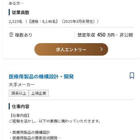
-2. プラントを構成する各機種の仕様検討、構造設計、機器製造指示・
ある方
管理
従業員数
-3. 収率向上・省エネ・環境対応等を目的に既存設備改善の立案・実行
◇歓迎条件
-4. 製造プロセス設計への参画
- 化学工学、または機械工学の専攻
2,523名
（【連結：8,146名】（2025年3月末現在））
- 石油化学・石油精製・各種化学品・樹脂等製造での
また、研究・製造各技術者との対等な協働、機器メーカー、ゼネコン、協
プラント仕様検討・構造検討・設計に関する業務経験者
450
複数あり
想定年収
非公開
万円
~
力会社とのパートナーシップの推進も求められます。
- プラント設備関連企業（重工業、エンジニアリング企業、設備ベンダ
ー等）で、
プロセス設計・設備の構造解析／応力評価・構造設計の業務経験
求人エントリー
者
-海外での業務経験がある方
医療用製品の機構設計・開発
大手メーカー
課長以上
上場企業
仕事内容
【仕事内容】
ご経験を活かし、以下の業務に携わっていただきます。
・医療用製品の機構設計
・医療用製品の要素技術開発