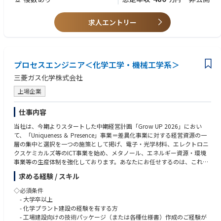
【魅力ポイント】
■他社では完全分業制を取っている会社が多いですが、当社は部署間の壁
がないのが魅力です。
求人エントリー
■設計、建設したプラントの試運転では、プロジェクト要員として計画完
了まで携わり、プラントの誕生に立ち会うことができます。
■当社は、こんな傾向を持った人たちが集まっています。
プロセスエンジニア＜化学工学・機械工学系＞
穏やかな人、尖った雰囲気の人、さまざまなタイプの社員が在籍してい
三菱ガス化学株式会社
ますが、共通点は「ざっくばらんにコミュニケーションが取れる」人たち
が集まっています。また、プライベートを充実させやすい環境なので、ス
上場企業
ポーツや旅行をはじめ熱中できる分野を持っている人もたくさんいます。
仕事内容
当社は、今期よりスタートした中期経営計画「Grow UP 2026」におい
て、「Uniqueness ＆ Presence」事業＝差異化事業に対する経営資源の一
層の集中と選択を一つの施策として掲げ、電子・光学材料、エレクトロニ
クスケミカルズ等のICT事業を始め、メタノール、エネルギー資源・環境
事業等の生産体制を強化しております。あなたにお任せするのは、これら
生産体制の整備に欠かせない国内外の化学プラントの新設・増設・改造に
求める経験 / スキル
関する業務です。
主に、基本設計、建設におけるプロジェクト管理、および設備の試運転支
◇必須条件
援です。詳しくは、下記の業務を担当して頂きます。
- 大学卒以上
- 化学プラント建設の経験を有する方
-1. プラントの立ち上げ、稼働後のプラント保守支援業務
- 工場建設向けの技術パッケージ（または各種仕様書）作成のご経験が