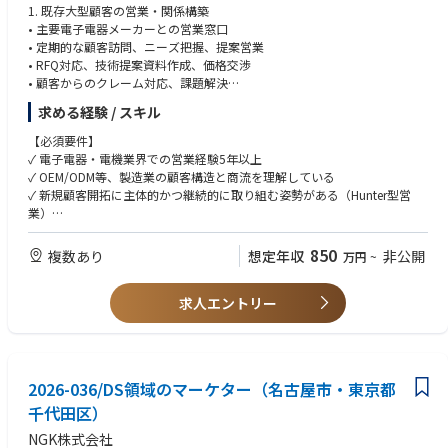
1. 既存大型顧客の営業・関係構築
• 主要電子電器メーカーとの営業窓口
• 定期的な顧客訪問、ニーズ把握、提案営業
• RFQ対応、技術提案資料作成、価格交渉
• 顧客からのクレーム対応、課題解決
• アップセル・クロスセル提案による売上拡大
求める経験 / スキル
• 顧客満足度管理
【必須要件】
2. 新規顧客開拓・市場開発【Hunter型営業】
✓ 電子電器・電機業界での営業経験5年以上
• 新規顧客（電子電器メーカー、材料メーカー等）の開拓
✓ OEM/ODM等、製造業の顧客構造と商流を理解している
• 市場調査、顧客リスト作成、初期接触
✓ 新規顧客開拓に主体的かつ継続的に取り組む姿勢がある（Hunter型営
• テレコール、訪問営業での顧客ニーズ探索
業）
• 提案資料作成・プレゼンテーション
✓ 複雑な営業案件を主導的に進められる問題解決能力
• 失敗を恐れず継続的な新規開拓活動
✓ 英語でのビジネスコミュニケーション（TOEIC550点以上相当）2次面接
850
複数あり
想定年収
非公開
万円
~
は英語で行う予定です。
3. 営業サポート・情報管理
✓ Microsoft Office（Excel・PowerPoint）の実務レベルの使用経験
• 営業データ・受注情報の管理
求人エントリー
✓ 自主性が高く、目標達成への執着心が強い方
• 本社営業企画部への定期報告
• 海外拠点との営業情報共有
• 営業活動のシステムへの記録・分析
【歓迎要件】
✓ ポリマー・化学品・素材営業の経験
2026-036/DS領域のマーケター（名古屋市・東京都
月1～2回の国内出張、年1回の海外出張（必要に応じて増加の可能性あ
✓ アジア太平洋地域での営業経験
り）
千代田区）
✓ 複数の顧客層との営業経験（ポートフォリオ営業）
✓ グローバル企業での勤務経験
NGK株式会社
✓ SAP等のERP系システムの使用経験