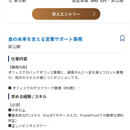
500
東京都
想定年収
非公開
万円
~
例えば、
・種苗業界における法人営業
・猛暑で夏場に安定品質のトマトを調達できない顧客には高耐暑性トマ
トを-
求人エントリー
・美容や健康に良いサラダを開発する顧客には高ポリフェノールレタス
を-
・新たな品種開発に取り組みたい顧客には共同研究開発の提案など-
様々な顧客の課題解決を支援できます。
食の未来を支える営業サポート事務
・社内外のステークホルダー調整等、その他営業に関わる業務。
非公開
仕事内容
【職務内容】
オフィスでのバックオフィス業務と、顧客のもとへ足を運ぶフロント業務
の、両方のスキルが身につくポジションです。
■ オフィスでのデスクワーク業務（約6割）
・見積書、契約書、提案資料（PowerPoint等）の作成・修正
求める経験 / スキル
・顧客（外食・食品メーカー・農家など）の受注管理、出荷・納期管理
・社内関係部署や顧客・物流会社との調整業務
【必須】
・電話・メールでの一次対応
■大卒以上
■外出・訪問での業務（約4割）
■基本的なPCスキル（Excelでのデータ入力、PowerPointでの簡単な資料
・商談への同席・サポート
修正）
・商談中の議事録作成、資料やサンプルの提示
■正しいビジネスマナー