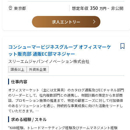
■社内外との円滑なコミュニケーション力
350
東京都
想定年収
非公開
万円
~
求人エントリー
コンシューマービジネスグループ オフィスマーケ
ット販売部 通販EC部マネジャー
スリーエムジャパンイノベーション株式会社
課長以上
外資系企業
仕事内容
オフィスマーケット（主には文房具）のカタログ通販及びECチャネル部門
のリーダーとして、社内複数部門との連携し、年間計画の策定から本部商
談、プロモーション施策の推進まで、特定の顧客ニーズに対して付加価値
のあるソリューションを通じ、持続的な事業成長に向けた活動をリードし
ていただきます。
主な役割:
求める経験 / スキル
*主要オフィス通販･ECアカウントを管理・育成し、上層部/中間管理職と
のジョイントビジネスプランニングを推進し、企業施策や戦略と整合させ
*KAM経験、トレードマーケティング経験及びチームマネジメント経験