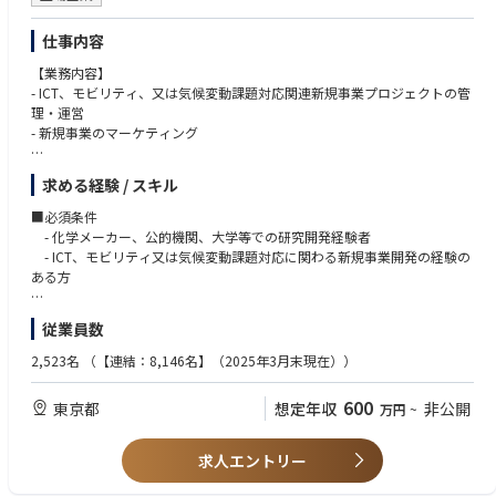
・海外G社でのアドミ業務
仕事内容
【身につくスキル】
・財務、会計スキル（希望があれば、簿記資格取得サポート）
【業務内容】
・幅広い産業における業界知識
- ICT、モビリティ、又は気候変動課題対応関連新規事業プロジェクトの管
・コミュニケーション能力
理・運営
- 新規事業のマーケティング
【テーマについて】※ご経験やご志向に応じて担当いただきます
求める経験 / スキル
・ICT / モビリティ: 次世代の半導体素材や、電気自動車（EV）関連の材料
など。
■必須条件
・気候変動・サステナ関連: 脱炭素に直結する以下の最先端テーマです。
- 化学メーカー、公的機関、大学等での研究開発経験者
環境循環型メタノール: CO2と水素から作る環境に優しいメタノール。
- ICT、モビリティ又は気候変動課題対応に関わる新規事業開発の経験の
バイオマス由来原料: 植物などから作るプラスチックの原料。
ある方
CCS / DAC: 工場から出るCO2を回収して地中に埋めたり（CCS）、大気中
から直接CO2を回収する（DAC）技術。
■歓迎条件
従業員数
- 一般的な化学に関する知識をお持ちの方
【部署について】
- 多くの関連部門、外部組織とのコミュニケーション経験、調整経験の
2,523名
（【連結：8,146名】（2025年3月末現在））
3つのターゲット領域と気候変動対策に資するテーマを全社視点で俯瞰し
ある方
た上で、戦略策定から事業開発までを一貫して遂行できるように、研究統
- スピード感を持って課題解決に取組んで頂ける方
600
東京都
想定年収
非公開
万円
~
括部内の新規事業の創出・開発を推進する組織を事業領域ごとに編成。
求人エントリー