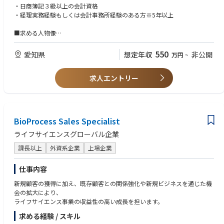
【語学力】TOEIC700点 / 海外の顧客との打合せに対応できるレベル
・日商簿記３級以上の会計資格
【求める人物像】
・月次損益管理、部門予算統制
・経理実務経験もしくは会計事務所経験のある方※5年以上
EPC案件増へ対応するため監理監督者（電気）の資格を持つ方を求めてい
・会計帳簿、残高管理
ます。
・会計仕訳、請求書対応
■求める人物像
・決算整理、財務諸表作成
・前向きで積極的にチャレンジ精神をもって取り組める方
【活かせるスキル】
・税務申告書作成（法人税、消費税ほか）
・再エネ業界における施工管理スキル
550
愛知県
想定年収
非公開
万円
~
・経営資料作成（経営執行会議、株主総会ほか）
・長年の現場経験による安全管理能力
・会計監査対応、税務調査対応
・固定資産管理（資産登録、台帳作成）
求人エントリー
【身につくスキル】
・不動産管理（賃貸収支管理、賃貸料計算）
・施工管理スキル
・電力・再エネ業界の知識
■求人者のキャリアパス
・プロジェクト管理、推進能力
当初数年間は、最初の配属先としてイノアックグループの中核企業の一つ
BioProcess Sales Specialist
である井上護謨工業の経理業務に従事してもらい、その後、イノアックコ
ーポレーションを含めたグループ会社の経理部門や事業部経理、海外駐在
ライフサイエンスグローバル企業
も含め、数年単位で本人の適性を見ながら幅広く経験やスキル向上に応じ
た部署でのキャリアアップを積んでもらう。
課長以上
外資系企業
上場企業
■部門の今後の方向性や目指す姿
仕事内容
・経営判断のサポート機能（財務視点からの提案／サポート）
新規顧客の獲得に加え、既存顧客との関係強化や新規ビジネスを通じた機
・資産の適切な管理、有効活用／健全な企業財政運営
会の拡大により、
・社内外から信頼される専門的な組織／堅実で安定的な業務運営
ライフサイエンス事業の収益性の高い成長を担います。
■業務のやりがい
求める経験 / スキル
自身の努力と前向きな意思次第で、大会社規模の経理業務や事業部門での