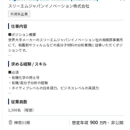
・顧客中心の考え方を持ち、強力な関係構築能力を有すること
スリーエムジャパンイノベーション株式会社
・自主的に業務を遂行し、アカウント戦略をエンドツーエンドで主導でき
外資系企業
る能力
・社内外のチームを横断して発揮できる、優れたリーダーシップおよびス
テークホルダー管理スキル
仕事内容
■ポジション概要
世界大手メーカーのスリーエムジャパンイノベーション社の相模原事業所
にて、粘着剤やフィルムなどの高分子材料の分析業務に従事いただくポジ
ションです。
開発初期段階の分析や製品ローンチ後のトラブル対応時の分析に携わって
求める経験 / スキル
いただけるポジションです。
■必須
■職務内容
・有機化学の修士号
組織の利益にとって極めて重要なプログラムを主導し、新規および既存の
・有機/高分子分析の経験
技術、製品、事業の革新的な応用や展開を推進、あるいは支援します。
・ネイティブレベルの日本語力、ビジネスレベルの英語力
分析ラボのスペシャリストとして、あなたの好奇心を活かし、世界中で最
■歓迎
従業員数
も革新的で多様な人材と協働する機会を得られます。ここでは、以下の取
・博士号
り組みを通じて大きな成果を上げていただきます：
・材料メーカーでの分析実務の経験
1,500名
（程度）
・デジタルスキル（特に分析ラボ向けのデジタルツールの開発および有効
製品イノベーション：分析の専門知識を活用し、様々な事業セグメントに
活用を支援できる能力）
900
神奈川県
想定年収
非公開
万円
~
おける製品開発、課題解決、および商品化を支援します。
・GC/MS、LC/MS、NMR、FT-IR、ラマン顕微鏡および関連分析機器の操
作実務経験