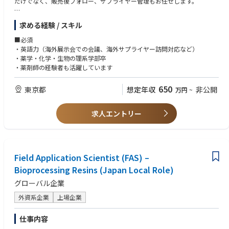
だけでなく、販売後フォロー、サプライヤー管理もお任せします。
■詳細
求める経験 / スキル
【スタイル】既存顧客との継続的な提案、プロジェクト推進が中心
【担当エリア】東日本 ＊国内外の出張有
■必須
（海外エリア：アメリカ、ヨーロッパ、アジア等）
・英語力（海外展示会での会議、海外サプライヤー訪問対応など）
営業先によっては直行直帰も可能。顧客には 対面及びWeb商談双方となり
・薬学・化学・生物の理系学部卒
ます。営業先は製薬会社の研究 及び生産部門が中心ですが、購買部等の管
・薬剤師の経験者も活躍しています
理部門や品質管理部門などとも商談することがございます。
650
東京都
想定年収
非公開
万円
~
求人エントリー
Field Application Scientist (FAS) –
Bioprocessing Resins (Japan Local Role)
グローバル企業
外資系企業
上場企業
仕事内容