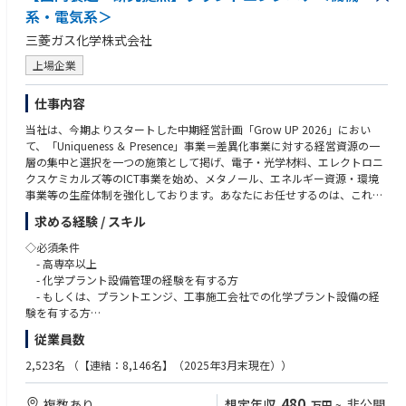
系・電気系＞
三菱ガス化学株式会社
上場企業
仕事内容
当社は、今期よりスタートした中期経営計画「Grow UP 2026」におい
て、「Uniqueness ＆ Presence」事業＝差異化事業に対する経営資源の一
層の集中と選択を一つの施策として掲げ、電子・光学材料、エレクトロニ
クスケミカルズ等のICT事業を始め、メタノール、エネルギー資源・環境
事業等の生産体制を強化しております。あなたにお任せするのは、これら
生産体制の維持、整備に欠かせない国内化学プラントの設備管理（機械
求める経験 / スキル
系、電気・計装系）に関する業務です。
詳しくは、下記の業務を担当して頂きます。
◇必須条件
- 高専卒以上
-1. 化学プラントの設備管理
- 化学プラント設備管理の経験を有する方
-2. 化学プラントの設備保全
- もしくは、プラントエンジ、工事施工会社での化学プラント設備の経
-3. 収率向上・省エネ・環境・安全対応等を目的に既存設備改善の立
験を有する方
案・実行
従業員数
◇歓迎条件
また、研究・製造各技術者との対等な協働、機器メーカー、ゼネコン、協
- 機電系の専攻
2,523名
（【連結：8,146名】（2025年3月末現在））
力会社とのパートナーシップの推進も求められます。
- 高圧ガス製造保安責任者、第３種電気主任技術者、保全技能士、危険
物取扱者等の資格を有する方
480
複数あり
想定年収
非公開
万円
~