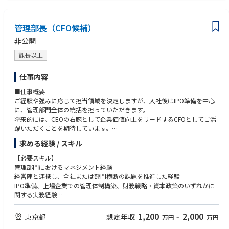
管理部長（CFO候補）
非公開
課長以上
仕事内容
■仕事概要
ご経験や強みに応じて担当領域を決定しますが、入社後はIPO準備を中心
に、管理部門全体の統括を担っていただきます。
将来的には、CEOの右腕として企業価値向上をリードするCFOとしてご活
躍いただくことを期待しています。
求める経験 / スキル
〇IPO準備（最重要ミッション）
IPOプロジェクト全体の推進
【必要スキル】
上場に向けた管理体制・ガバナンスの構築
管理部門におけるマネジメント経験
監査法人・証券会社・東証対応
経営陣と連携し、全社または部門横断の課題を推進した経験
J-SOX・内部統制の整備・運用
IPO準備、上場企業での管理体制構築、財務戦略・資本政策のいずれかに
開示資料（Ⅰの部、有価証券報告書等）の作成・レビュー
関する実務経験
上場審査対応
財務諸表を理解し、経営課題を数字に基づいて判断できる会計・財務知識
会計・内部統制に関する論点整理
ビジネスレベルの英語力
1,200
2,000
東京都
想定年収
万円
~
万円