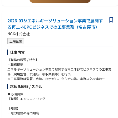
・顧客ヒアリング、実証実験（PoC）の企画・実行
【知識】
・価値提案・収益モデルの検討
・BtoBビジネスの基本的な理解
共創・パートナー連携
・顧客課題・市場構造を整理できるレベルのビジネス理解
・企業、スタートアップ、大学など社外パートナーとの協業
・社内外の共創拠点を活用したプロジェクト推進
2026-035/エネルギーソリューション事業で展開す
【経験・能力】
社内連携
・顧客・社内外関係者と対話しながら、課題を言語化した経験
る再エネEPCビジネスでの工事業務（名古屋市）
・研究開発・製造・既存事業部門と連携し、事業化を推進
・正解が決まっていないテーマを、自ら考え進めた経験
NGK株式会社
・関係者を巻き込んで物事を前に進めた経験
【求める人物像】
上場企業
・既存の枠組みにとらわれず、ゼロから構想することを楽しめる方
【経験年数】
・不確実性の高い環境で、仮説検証を前向きに回せる方
社会人経験 10年以上（目安）
仕事内容
・お客様、社内外の多様な関係者と協働し、価値創出を推進できる方
【ポジション（リーダー他）】
【職務の概要 / 特色】
【活かせるスキル】
プレイヤーとして自ら手を動かせること
・職務概要
・営業・顧客対応の経験
エネルギーソリューション事業で展開する再エネEPCビジネスでの工事業
・企画・事業企画・コンサルティングの経験
務（現場監督、試運転、検収業務等）を行う。
・技術系バックグラウンド（研究開発・エンジニア等）
■歓迎要件
※工事業務は監督、点検、指示だし、立ち合い等、実務以外を実施
・BtoBビジネスでの経験
【業界】
・求められる成果
・社内外関係者と協働したプロジェクト経験
求める経験 / スキル
・BtoBメーカー（素材・部品・装置 等）
EPC事業で予算・進捗・仕様・品質を遵守し工事業務を推進する。
・半導体業界／光・無線通信業界／電子部品業界/その他デジタル関連業
※事業化向け活動中の為、上記の業務以外にも、部内リソース状況や本人
■必須要件
【身につくスキル】
界
希望により他業務（マーケ、シミュレーション評価、システム開発等） を
【職種】エンジニアリング
・新規事業の構想・推進力（0→1）
・コンサルティング、スタートアップ、新規事業支援系
担ってもらう可能性があります
・マーケットイン思考
【知識】
・技術×ビジネスの橋渡し力
【職種】
参考：NGKホームページURL https://www.ngk.co.jp/product/search-bu
・電力設備の専門知識
・仮説検証・PoCの実行経験
・新規事業・サービス立ち上げ経験
siness/battery/
・建設業における安全知識