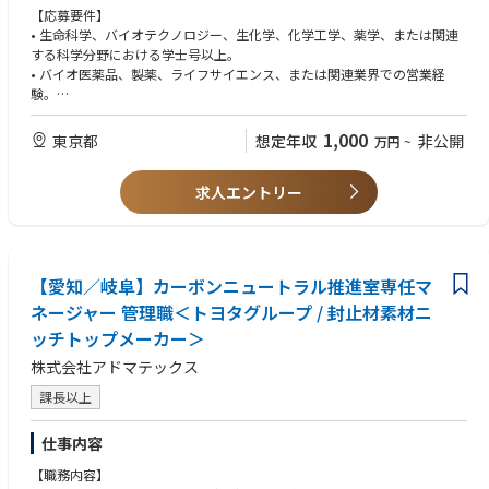
【応募要件】
的に（口頭および書面にて）コミュニケーションを取り、
• 生命科学、バイオテクノロジー、生化学、化学工学、薬学、または関連
協業する高い能力。
する科学分野における学士号以上。
•優れた対人スキル、異文化対応能力、および関係構築能力。
• バイオ医薬品、製薬、ライフサイエンス、または関連業界での営業経
•分析力に加え、探究心、高い学習適応力、そして主体的で実践的なアプ
験。
ローチを兼ね備えていること。
• ネイティブレベルの日本語能力。
•プロジェクト管理、組織運営、および計画立案のスキル。
• 会議への参加、プレゼンテーション、文書によるコミュニケーションを
•決断力と優先順位付けのスキル。
1,000
東京都
想定年収
非公開
万円
~
含む、ビジネスレベルの英語力。
•多様で多文化な従業員や顧客と協力し、パートナーシップを築く能力。
• 顧客対応、コミュニケーション、および関係構築に優れたスキル。
求人エントリー
• 自主的に業務を遂行し、担当営業エリアを効果的に管理できる実証済み
の能力。
• 顧客との関わりや事業の成長を支援するため、日本国内を定期的に出張
できる能力と意欲。
【愛知／岐阜】カーボンニュートラル推進室専任マ
【歓迎要件】
ネージャー 管理職＜トヨタグループ / 封止材素材ニ
• クロマトグラフィー用樹脂、ダウンストリーム処理製品、またはバイオ
プロセッシングソリューションの販売経験。
ッチトップメーカー＞
• バイオ医薬品メーカーおよび／またはCDMOとの業務経験。
株式会社アドマテックス
• ダウンストリーム処理および精製アプリケーションに関する知識。
• ライフサイエンス業界におけるテクニカルセールスの経験。
課長以上
• SalesforceなどのCRMツールの使用経験。
• 自発的で成果志向であり、強い責任感を持っています。
仕事内容
• 新規事業の開発や顧客関係の拡大に情熱を注いでいます。
• 優れた問題解決能力とコンサルティング型営業スキルを有しています。
【職務内容】
• 技術部門および営業部門のステークホルダー双方と効果的にコミュニケ