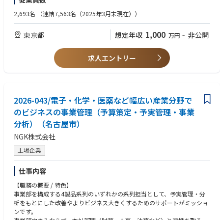
【職務内容】
プンイノベーション推進の経験
当部署の業務は関税や法規制などの情勢変化により、前例のない事象への
・業務プロセスの改善や標準化に取り組んだ経験
・半導体関連新規テーマにおけるマーケティング
・理系（化学系）のバックグラウンド
2,693名
（連結7,563名（2025年3月末現在））
対応が求められます。こうした状況下でも主体的に考え、関係者を巻き込
・英語を用いた業務経験（メール・文書翻訳対応レベル）
・顧客開拓および顧客課題の深掘り
みながら解決・調整を推進できる方を求めております。
・半導体プロセス・用途を踏まえた製品適用検討
また、自組織や社内の専門組織には経験が豊富な社員が複数名所属をして
1,000
【経験年数】min.社会人経験15年以上、該当業務5年以上
東京都
想定年収
非公開
万円
~
・評価パートナー探索および評価支援
おり、専門知識を学んでいただける環境がございますので、社内の専門家
【ポジション（リーダー他）】チームリードの経験
・情報電子領域新規テーマ探索や既存テーマのマーケティング、顧客開拓
から学び幅広い知識を習得し、将来的には輸出業務全体を支えていただく
支援
求人エントリー
ことを期待しております。
【資格】
・貿易実務検定（C級・B級以上）
【その他】
【活かせるスキル】
・安全保障輸出管理実務能力認定試験（CISTEC）資格
■3分でわかるUBE
・貿易実務や輸出入に関する業務経験
https://www.ube.com/ube/corporate/about_ube/3minutes/
・安全保障貿易管理、または法令・コンプライアンス対応の経験
【語学力】TOEIC600点 / 英語を使った業務経験
2026-043/電子・化学・医薬など幅広い産業分野で
・社内外の関係者との調整・折衝経験
■UBE株式会社 公式YouTubeチャンネル
のビジネスの事業管理（予算策定・予実管理・事業
・物流、フォワーダー、輸送手配に関する知識・経験
http://www.youtube.com/@UBEchannel
・英語を用いた業務（メール・文章を翻訳して理解できるレベル）
分析）（名古屋市）
※安全保障貿易管理の経験がない場合でも、関連業務の経験をお持ちであ
NGK株式会社
ればキャッチアップいただける環境です。
上場企業
【身につくスキル】
・安全保障貿易管理に関する専門知識および実務対応力
仕事内容
・法令に基づく判断力およびリスクマネジメント力
・社内外の関係者を巻き込む調整・推進力
【職務の概要 / 特色】
・業務プロセスの標準化・改善力
事業部を構成する4製品系列のいずれかの系列担当として、予実管理・分
・グローバルビジネスを支える輸出管理・物流領域の総合的な知見
析をもとにした改善やよりビジネス大きくするためのサポートがミッショ
ンです。