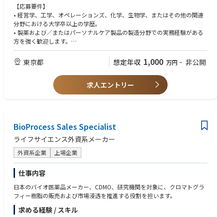
採算管理業務、海外グループ会社の経理業務まで幅広く経験できるチャン
【応募要件】
スが得られる。
• 経営学、工学、オペレーションズ、化学、生物学、またはその他の関連
分野における大学卒以上の学歴。
• 製薬および／またはパーソナルケア製品の製造分野での実務経験がある
方を強く歓迎します。
• 営業組織において、7～8年間にわたり管理職としての責任を段階的に拡
大してきた経験。
1,000
東京都
想定年収
非公開
万円
~
• 組織全体（経営幹部レベルを含む）に対して連絡・調整を行う能力。
• 長期かつ複雑な販売プロセスにおいて、成功につながる販売戦略を立
求人エントリー
案・実行する能力。
• 英語の読解力および会話力が必須。
• 国内出張が業務時間の50％を占め、時折海外出張があることに応じられ
ること。
BioProcess Sales Specialist
【歓迎要件】
• 大規模なグローバル企業におけるマトリックス組織での9～10年の営業
ライフサイエンス外資系メーカー
経験。
外資系企業
上場企業
• クリーンルーム環境での業務または営業経験。
• バリデーション済みのアプリケーションへのソリューション販売経験。
• 戦略的営業 – 顧客のニーズと自社の提供内容を理解し、成約に向けた強
仕事内容
力な戦略計画を策定できること。
日本のバイオ医薬品メーカー、CDMO、研究機関を対象に、クロマトグラ
• 遠隔チームの管理および連携における実証済みの経験。
フィー樹脂の販売および市場浸透を推進する役割を担います。
•明確な道筋がない曖昧な環境下で意思決定を行う能力。
•組織全体、経営幹部レベルに至るまで、積極的に連絡を取れる能力。
求める経験 / スキル
•国際的かつバーチャルな環境において、社内外のステークホルダーと効果