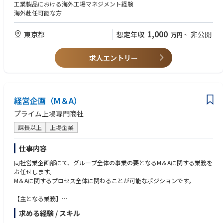
工業製品における海外工場マネジメント経験
海外赴任可能な方
1,000
東京都
想定年収
非公開
万円
~
求人エントリー
経営企画（M＆A）
プライム上場専門商社
課長以上
上場企業
仕事内容
同社営業企画部にて、グループ全体の事業の要となるM＆Aに関する業務を
お任せします。
M＆Aに関するプロセス全体に関わることが可能なポジションです。
【主となる業務】
・新規M＆Aの計画、調査、案件ソーシング
求める経験 / スキル
・対象会社およびその株主、外部専門家等との折衝