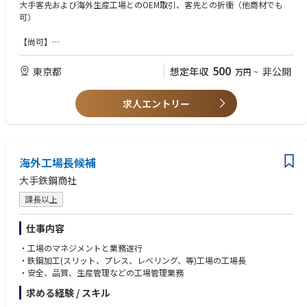
・ASEANのOEMを依頼する協力工場へのサンプル指示・納期確認
大手客先および海外生産工場とのOEM取引、客先との折衝（他商材でも
・量産の品質確認
可）
・上記業務のほか、必要に応じてASEAN地域の協力工場への出張あり
【尚可】
チームとして企画、営業、生産、品質の機能分担を行っており、各メンバ
服飾雑貨・生活雑貨品に関する知識
ーとの情報共有、連携を行い、組織として業務を遂行するため、コミュニ
500
東京都
想定年収
非公開
万円
~
ケーション能力を必要とします。また客先指定のシステムへの対応なども
【求める人物像】
あり、PC操作、エクセルでの業務は必須です。
海外でのモノづくりに興味があり、チームでの連携ができるコミュニケー
求人エントリー
ション能力のある方
当社では各商品に関する専門知識の高いメンバーが集まり、商品に使用す
る原料の選定・開発からから始まり、製品の仕様設計、量産時の品質確保
などを行うことで、お客様の求める商品を実現しています。グローバルな
サプライチェーンの中から最適な原料、生産背景を設計し、商品を作り出
海外工場長候補
す手触り感、チームメンバーとクリエイティブな議論を行い、課題を乗り
越えていく達成感や一体感などものづくりの醍醐味を一緒に経験し、主体
大手鉄鋼商社
的に事業を推進して頂ける方を募集いたします。
課長以上
仕事内容
・工場のマネジメントと業務遂行
・鉄鋼加工(スリット、プレス、レベリング、等)工場の工場長
・安全、品質、生産管理などの工場管理業務
求める経験 / スキル