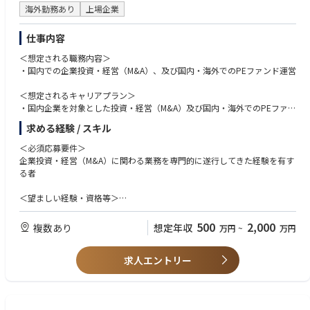
海外勤務あり
上場企業
仕事内容
＜想定される職務内容＞
・国内での企業投資・経営（M&A）、及び国内・海外でのPEファンド運営
＜想定されるキャリアプラン＞
・国内企業を対象とした投資・経営（M&A）及び国内・海外でのPEファン
ド運営事業における関連業務（投資先企業の開拓・評価・交渉・投資実
求める経験 / スキル
行・経営改善、事業の企画・開発・投資・運営・管理）
・企業投資部（東京本社、或いはグループ会社出向）にてM&A・PEファン
＜必須応募要件＞
ド運営の実務、投資先企業の成長戦略の実践を行い、将来は同部署のマネ
企業投資・経営（M&A）に関わる業務を専門的に遂行してきた経験を有す
ジメントポスト、海外事業対応、他部署におけるM&A業務に従事すること
る者
を想定
＜望ましい経験・資格等＞
PEファンド・投資銀行・コンサルティング会社・事業会社等にて複数案件
をハンズオンで実行した経験（当該業務経験3年以上）
500
2,000
複数あり
想定年収
万円
~
万円
求人エントリー