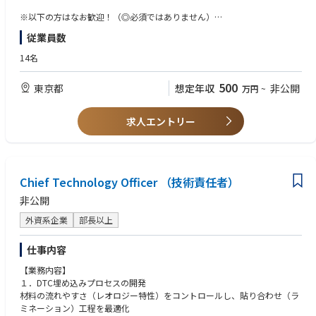
【語学力が光る＆外資系ならではの働きやすさ！】“お肉”を通じて世界と
※以下の方はなお歓迎！（◎必須ではありません）
つながるスケール大の仕事です！
◇食品業界・食肉業界での経験者
従業員数
アメリカに本社を持ち、アジアやヨーロッパなど世界に24の支社を持つP
◇英語・フランス語・スペイン語のスキル
MI Foods。
14名
当社は、その日本法人として2017年に誕生した会社です。近年、日本での
活動も軌道に乗り、昨対比で大幅な成長を遂げている当社。
500
東京都
想定年収
非公開
万円
~
今回は、さらなる事業拡大を図るために、新たなメンバーを募集します。
「食に興味がある」「外資系企業で働きたい」などの思いがある経験者
求人エントリー
は、ぜひ当社の環境をチェックしてください！
Chief Technology Officer （技術責任者）
非公開
外資系企業
部長以上
仕事内容
【業務内容】
１．DTC埋め込みプロセスの開発
材料の流れやすさ（レオロジー特性）をコントロールし、貼り合わせ（ラ
ミネーション）工程を最適化