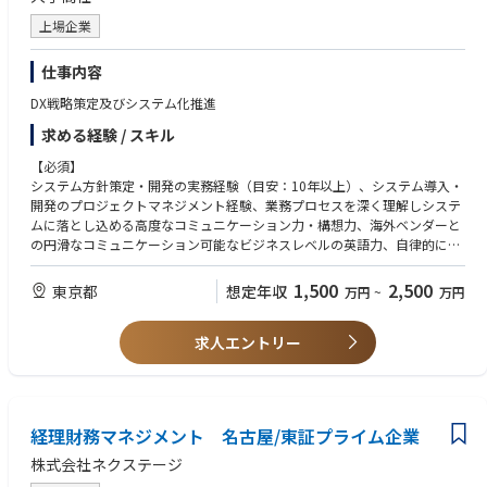
上場企業
仕事内容
DX戦略策定及びシステム化推進
求める経験 / スキル
【必須】
システム方針策定・開発の実務経験（目安：10年以上）、システム導入・
開発のプロジェクトマネジメント経験、業務プロセスを深く理解しシステ
ムに落とし込める高度なコミュニケーション力・構想力、海外ベンダーと
の円滑なコミュニケーション可能なビジネスレベルの英語力、自律的に課
題を発見し周囲を巻き込みながらプロジェクトを推進できる方
1,500
2,500
東京都
想定年収
万円
~
万円
【歓迎】
金融・コモディティトレード、もしくはリアルタイムで複雑なデータ処理
求人エントリー
が求められるシステムの開発経験、クラウド・データベース・セキュリテ
ィ・UI/UX設計等に関する幅広い知見
経理財務マネジメント 名古屋/東証プライム企業
株式会社ネクステージ