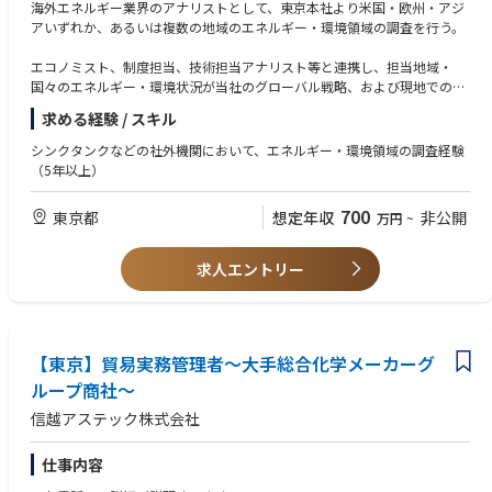
海外エネルギー業界のアナリストとして、東京本社より米国・欧州・アジ
アいずれか、あるいは複数の地域のエネルギー・環境領域の調査を行う。
エコノミスト、制度担当、技術担当アナリスト等と連携し、担当地域・
国々のエネルギー・環境状況が当社のグローバル戦略、および現地での事
業戦略に及ぼす影響を捉え、将来シナリオを策定する。当社の経営層に対
求める経験 / スキル
してレポーティングを行い、経営戦略･ビジネスモデル構築へのインプリ
ケーションを抽出し、経営に提言することで、経営層の的確な判断並びに
シンクタンクなどの社外機関において、エネルギー・環境領域の調査経験
事業部の事業戦略の実現を支援する。
（5年以上）
〇日本、海外（米国・欧州・アジア）のエネルギー・環境領域の調査
700
東京都
想定年収
非公開
万円
~
・当社のグローバル事業戦略の、および現地での事業戦略のベースとな
る、エネルギー需給等のアウトルックや、発生しうる将来シナリオを、定
性・定量的に策定する
求人エントリー
〇レポート執筆
■部門ミッション
コーポレート部門中枢の一角である調査部は、日本や世界各国のエネルギ
【東京】貿易実務管理者～大手総合化学メーカーグ
ー・経済･環境政策など、エネルギー動向にかかわる全ての最新動向を調
査･分析する社内インテリジェンス部門。
ループ商社～
信越アステック株式会社
JERAは社内調査機能を強化し、将来的なシンクタンク組織の設立を計画し
ております。シンクタンク組織は、グローバルにそして日本、米国、欧
州、アジアの主要地域それぞれについて、マクロ経済動向、政治動向、主
仕事内容
要産業の動向、社会動向、地政学リスク等を調査・分析し、またエネルギ