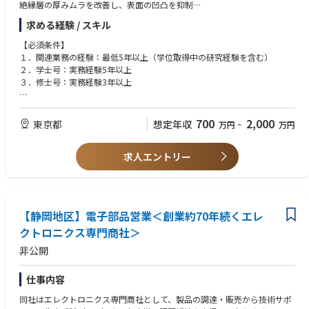
絶縁層の厚みムラを改善し、表面の凹凸を抑制
２．ダイ接合（Die Attach）プロセスの開発
求める経験 / スキル
チップを高精度に貼り付けるための技術
熱圧着接合（TCB）のプロセス開発
【必須条件】
チップ表面の処理技術
１．関連業務の経験：最低5年以上（学位取得中の研究経験を含む）
３．一次接続（First Level Interconnection）技術
２．学士号：実務経験5年以上
微細なスモールビアの形成
３．修士号：実務経験3年以上
微細バンプ形成のための高度なめっき技術（バッチ式）
めっき厚みの均一性をコントロール
【尚可】
４．キャビティ形成技術
１．関連分野における博士号以上を有すること
700
2,000
東京都
想定年収
万円
~
万円
キャビティ（くぼみ）のサイズや形状を高精度に制御
２．EMIB™またはDTC埋め込み技術に関する実務での研究開発経験
３．FCBGAのめっき・回路形成・ラミネーション工程に関する実務経験
求人エントリー
４．電気めっきおよび無電解めっきに関する研究経験
５．めっき添加剤、波形設計、薬液開発の経験
６．英語および／または日本語の高い語学力があれば尚可
※現地は通訳がいるので、ご安心ください。
【静岡地区】電子部品営業＜創業約70年続くエレ
クトロニクス専門商社＞
非公開
仕事内容
同社はエレクトロニクス専門商社として、製品の調達・販売から技術サポ