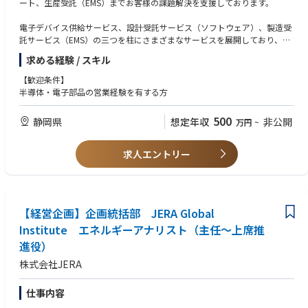
ート、生産受託（EMS）までお客様の課題解決を支援しております。
電子デバイス供給サービス、設計受託サービス（ソフトウェア）、製造受
託サービス（EMS）の三つを柱にさまざまなサービスを展開しており、設
計受託サービス（ソフトウェア）部門では、国内外のパートナーによる、
求める経験 / スキル
ソフトウェア・ハードウェアを含むシステム開発/OS/ミドルウェア等の基
本ソフト、IPからアプリケーションソフト、ラピッドプロトタイピングの
【歓迎条件】
ための評価ボード提供からハード開発等の受託開発を行っています。さら
半導体・電子部品の営業経験を有する方
にはネットワークやクラウドへ展開するシステムの開発まで、広く柔軟に
対応しております。
500
静岡県
想定年収
非公開
万円
~
本ポジションでは、静岡地区の事業立ち上げメンバーとして、主に静岡地
区の顧客向けの電子部品営業をお任せいたします。
求人エントリー
【経営企画】企画統括部 JERA Global
Institute エネルギーアナリスト（主任～上席推
進役）
株式会社JERA
仕事内容