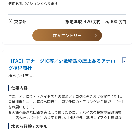
新規営業もございますが、グループの外食業界をはじめとした6000社を超
適正あるポジションとなります
えるネットワークを活かした提案も可能です。
■経営者に対するダイレクトマーケティングを実践したい方
■経営のスキルを身につけたい方
420
5,000
東京都
想定年収
万円
~
万円
■成果を重視する公平な評価を望まれる方 or 実績やパフォーマンスで
評価される環境に挑戦してみたい方 or 成果主義の環境で挑戦してみた
求人エントリー
い方
【FAE】アナログIC等／少数精鋭の歴史あるアナロ
グ技術商社
株式会社三共社
仕事内容
主に、アナログ・デバイセズ社の電源アナログIC等における案件に対し、
営業担当と共にお客様へ同行し、製品仕様のヒアリングから技術サポート
をお願いします。
お客様へ最適な回路を実現して頂くために、デバイスの提案や回路構成
（回路設計サポート）の提案を行い、回路評価、基板レイアウト確認など
を行って頂きます。
求める経験 / スキル