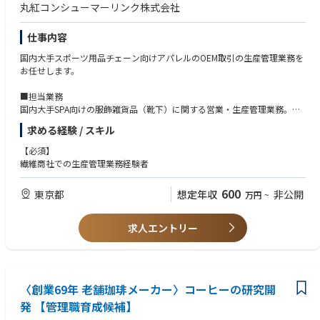
丸紅コンシューマーリンク株式会社
仕事内容
国内大手スポーツ用品チェーン向けアパレルのOEM取引の生産管理業務を
お任せします。
■担当業務
国内大手SPA向けの服飾雑貨品（靴下）に関する営業・生産管理業務。
・品質試験、確認、副資材の手配
求める経験 / スキル
・中国、ASEANのOEMを依頼する協力工場へのサンプル指示
・価格、納期確認
【必須】
・量産の品質、進捗確認
繊維商社での生産管理業務経験者
600
東京都
想定年収
非公開
万円
~
求人エントリー
〈創業69年 老舗珈琲メーカー〉コーヒーの研究開
発 【管理職育成候補】