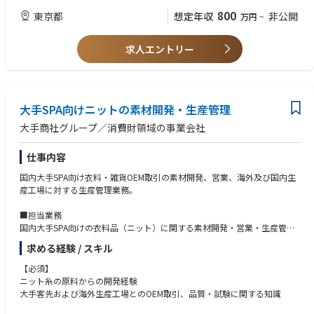
チームとして企画、営業、生産、品質の機能分担を行っており、各メンバ
チームマネジメント経験
800
東京都
想定年収
非公開
万円
~
ーとの情報共有、連携を行い、組織として業務を遂行するため、コミュニ
ケーション能力を必要とします。また客先指定のシステムへの対応なども
【求める人物像】
あり、PC操作、エクセルでの業務は必須です。
求人エントリー
モノづくり・品質への拘りがあり、またチームでの情報共有・連携によ
またチームのリーダーとして、チームマネジメント、客先・仕入先との折
り、大手向けOEM取引を組織で対応できる方。
衝など主体的に推進頂ける方を募集しています。
当社では各商品に関する専門知識の高いメンバーが集まり、商品に使用す
大手SPA向けニットの素材開発・生産管理
る原料の選定・開発からから始まり、製品の仕様設計、量産時の品質確保
などを行うことで、お客様の求める商品を実現しています。グローバルな
大手商社グループ／消費財領域の事業会社
サプライチェーンの中から最適な原料、生産背景を設計し、商品を作り出
す手触り感、チームメンバーとクリエイティブな議論を行い、課題を乗り
仕事内容
越えていく達成感や一体感などものづくりの醍醐味を一緒に経験し、主体
的に事業を推進して頂ける方を募集いたします。
国内大手SPA向け衣料・雑貨OEM取引の素材開発、営業、海外及び国内生
産工場に対する生産管理業務。
■担当業務
国内大手SPA向けの衣料品（ニット）に関する素材開発・営業・生産管理
業務。
求める経験 / スキル
・ニット素材の開発（原料から）
・客先への素材提案
【必須】
・サンプル・バルク糸の手配
ニット糸の原料からの開発経験
・仕様書、見積作成
大手客先および海外生産工場とのOEM取引、品質・試験に関する知識
・品質試験