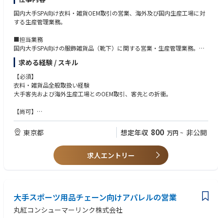
国内大手SPA向け衣料・雑貨OEM取引の営業、海外及び国内生産工場に対
する生産管理業務。
■担当業務
国内大手SPA向けの服飾雑貨品（靴下）に関する営業・生産管理業務。
・客先への素材、デザイン提案
求める経験 / スキル
・仕様書、見積作成
・品質試験、確認、副資材の手配
【必須】
・ASEANのOEMを依頼する協力工場へのサンプル指示
衣料・雑貨品全般取扱い経験
・価格、納期確認
大手客先および海外生産工場とのOEM取引、客先との折衝。
・量産の品質、進捗確認
・上記業務のほか、必要に応じてASEAN地域の協力工場への出張あり
【尚可】
原料に関する知識
チームとして企画、営業、生産、品質の機能分担を行っており、各メンバ
課以上のマネジメント経験
800
東京都
想定年収
非公開
万円
~
ーとの情報共有、連携を行い、組織として業務を遂行するため、コミュニ
ケーション能力を必要とします。また客先指定のシステムへの対応なども
【求める人物像】
あり、PC操作、エクセルでの業務は必須です。
求人エントリー
モノづくり・品質への拘りがあり、またチームでの情報共有・連携によ
また課、チームのリーダーとして、チームマネジメント、客先・仕入先と
り、大手向けOEM取引を組織で対応できる方。
の折衝、予算管理、各種マネジメントなど主体的に推進頂ける方を募集し
ています。
大手スポーツ用品チェーン向けアパレルの営業
当社では各商品に関する専門知識の高いメンバーが集まり、商品に使用す
る原料の選定・開発からから始まり、製品の仕様設計、量産時の品質確保
丸紅コンシューマーリンク株式会社
などを行うことで、お客様の求める商品を実現しています。グローバルな