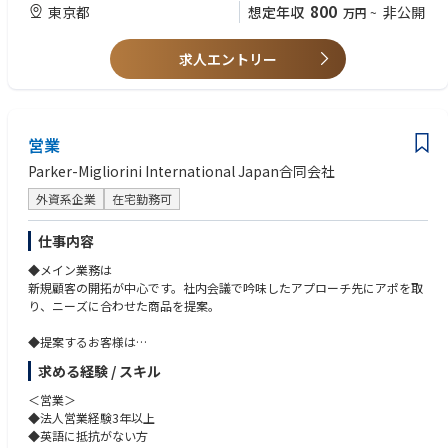
800
東京都
想定年収
非公開
万円
~
【求める人物像】
・住友商事グループの資金力・信用力を背景としつつ、自ら仮説を立てて
自律的に動ける「自走型」の思考をお持ちの方
求人エントリー
・「海外EPCの灯を消さない」「自らの経験を次の世代に遺す」という自
負をお持ちの方
営業
Parker-Migliorini International Japan合同会社
外資系企業
在宅勤務可
仕事内容
◆メイン業務は
新規顧客の開拓が中心です。社内会議で吟味したアプローチ先にアポを取
り、ニーズに合わせた商品を提案。
◆提案するお客様は
国内の卸業者、加工業者、スーパーマーケット、レストランなど多岐に渡
求める経験 / スキル
ります。
└※業務は基本的に日本語で進めますが、書類など英語に触れる機会も多
＜営業＞
数あり。
◆法人営業経験3年以上
◆英語に抵抗がない方