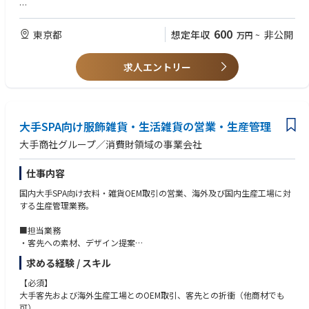
・上記業務のほか、必要に応じて海外生産工場での業務遂行
【求める人物像】
チームとして企画、営業、生産、品質の機能分担を行っており、各メンバ
モノづくり・品質への拘りがあり、またチームでの情報共有・連携によ
600
東京都
想定年収
非公開
万円
~
ーとの情報共有、連携を行い、組織として業務を遂行するため、コミュニ
り、大手向けOEM取引を組織で対応できる方。
ケーション能力を必要とします。また客先指定のシステムへの対応なども
あり、PC操作、エクセルでの業務は必須です。
求人エントリー
当社では各商品に関する専門知識の高いメンバーが集まり、商品に使用す
る原料の選定・開発からから始まり、製品の仕様設計、量産時の品質確保
などを行うことで、お客様の求める商品を実現しています。グローバルな
大手SPA向け服飾雑貨・生活雑貨の営業・生産管理
サプライチェーンの中から最適な原料、生産背景を設計し、商品を作り出
す手触り感、チームメンバーとクリエイティブな議論を行い、課題を乗り
大手商社グループ／消費財領域の事業会社
越えていく達成感や一体感などものづくりの醍醐味を一緒に経験し、主体
的に事業を推進して頂ける方を募集いたします。
仕事内容
国内大手SPA向け衣料・雑貨OEM取引の営業、海外及び国内生産工場に対
する生産管理業務。
■担当業務
・客先への素材、デザイン提案
・仕様書、見積作成
求める経験 / スキル
・品質試験・確認、副資材の手配
・ASEANのOEMを依頼する協力工場へのサンプル指示
【必須】
・価格・納期確認
大手客先および海外生産工場とのOEM取引、客先との折衝（他商材でも
・量産の品質、進捗確認
可）