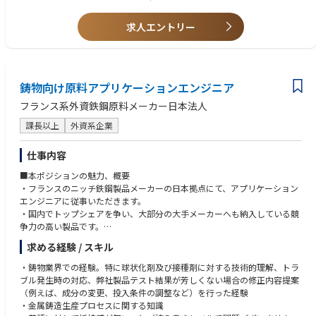
求人エントリー
■営業経理部
入社当初は東京本社の営業経理課にて営業グループの決算・税務関連業務
を担当いただきます。
鋳物向け原料アプリケーションエンジニア
①営業本部の適切な予算・決算対応、営業本部への支援、不適切会計の防
止
フランス系外資鉄鋼原料メーカー日本法人
②会計・税務・内部統制を軸とした営業・事業会社支援を、一定の統制機
能を発揮し実施
課長以上
外資系企業
③事業会社管理・買収後の統合(PMI)・立上げ支援、稟議へ関与、受渡(商
品･金銭の取引管理)、DXによるバックオフィス業務の改善など、全社視点
仕事内容
から運営効率化に貢献
■本ポジションの魅力、概要
・フランスのニッチ鉄鋼製品メーカーの日本拠点にて、アプリケーション
エンジニアに従事いただきます。
・国内でトップシェアを争い、大部分の大手メーカーへも納入している競
争力の高い製品です。
・少数精鋭の組織で裁量を持ちながら、積極的に新規開拓にも取り組んで
求める経験 / スキル
いける環境です。
・フランスや韓国から輸入した製品を、全国の自動車部品・インフラ製品
・鋳物業界での経験。特に球状化剤及び接種剤に対する技術的理解、トラ
メーカー等に輸入販売していくにあたって、鋳物や冶金の知識を活かし
ブル発生時の対応、弊社製品テスト結果が芳しくない場合の修正内容提案
て、製品スペックの調整を顧客と自社の開発の間に立って円滑に進めてい
（例えば、成分の変更、投入条件の調整など）を行った経験
くポジションです。
・金属鋳造生産プロセスに関する知識