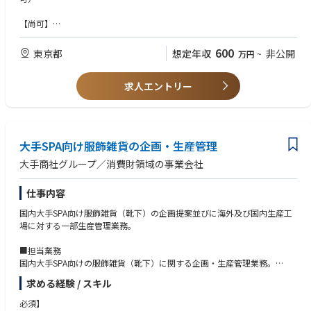
・上記業務のほか、必要に応じてASEAN地域の協力工場への出張あり
【尚可】
チームとして企画、営業、生産、品質の機能分担を行っており、各メンバ
服飾雑貨・生活雑貨品に関する知識
ーとの情報共有、連携を行い、組織として業務を遂行するため、コミュニ
600
東京都
想定年収
非公開
万円
~
ケーション能力を必要とします。また客先指定のシステムへの対応なども
【求める人物像】
あり、PC操作、エクセルでの業務は必須です。
海外でのモノづくりに興味があり、チームでの連携ができるコミュニケー
求人エントリー
ション能力のある方
当社では各商品に関する専門知識の高いメンバーが集まり、商品に使用す
る原料の選定・開発からから始まり、製品の仕様設計、量産時の品質確保
などを行うことで、お客様の求める商品を実現しています。グローバルな
大手SPA向け服飾雑貨の企画・生産管理
サプライチェーンの中から最適な原料、生産背景を設計し、商品を作り出
す手触り感、チームメンバーとクリエイティブな議論を行い、課題を乗り
大手商社グループ／消費財領域の事業会社
越えていく達成感や一体感などものづくりの醍醐味を一緒に経験し、主体
的に事業を推進して頂ける方を募集いたします。
仕事内容
国内大手SPA向け服飾雑貨（靴下）の企画提案並びに海外及び国内生産工
場に対する一部生産管理業務。
■担当業務
国内大手SPA向けの服飾雑貨（靴下）に関する企画・生産管理業務。
・客先への素材、デザイン提案
求める経験 / スキル
・仕様書、見積作成
・品質試験・確認、副資材の手配
必須】