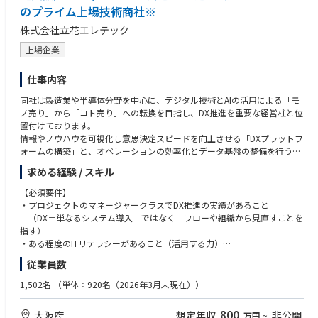
のプライム上場技術商社※
株式会社立花エレテック
上場企業
仕事内容
同社は製造業や半導体分野を中心に、デジタル技術とAIの活用による「モ
ノ売り」から「コト売り」への転換を目指し、DX推進を重要な経営柱と位
置付けております。
情報やノウハウを可視化し意思決定スピードを向上させる「DXプラットフ
ォームの構築」と、オペレーションの効率化とデータ基盤の整備を行う「I
Tプラットフォームの構築」の2つが大きな柱です。
求める経験 / スキル
同社の中でも管理部門（経理・総務・人事・IT・経営企画・広報IR）の各
【必須要件】
業務フロー・システム・組織の全面見直しを対応頂ける方を募集しており
・プロジェクトのマネージャークラスでDX推進の実績があること
ます。
（DX＝単なるシステム導入 ではなく フローや組織から見直すことを
これまでの業務フローや担当割りを一度白紙にして、最適化を図って頂く
指す）
ことを想定しています。
・ある程度のITリテラシーがあること（活用する力）
そのため、既存の社員とうまく折衝し、納得してもらい、いかにスピード
従業員数
感をもって進めて頂けるかが重要です。
【歓迎要件】
・自由に発想でき、発想の具現化が得意なこと
1,502名
（単体：920名（2026年3月末現在））
■以下の業務に携わって頂きます。
・AIを活用したDX経験
・PowerPointなどを使用し対外的に発信、説得、プレゼンテーションが
800
大阪府
想定年収
非公開
万円
~
【具体的には】