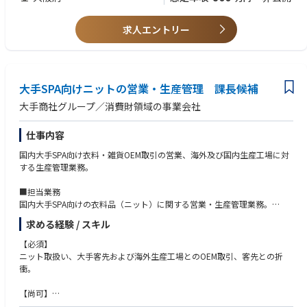
できること
・全社のIT戦略立案～実行
・ビジネスにおいて英語を活用した経験があること
・DX推進に関する業務（販管費減少・粗利率向上）
・明るいコミュニケーションが取れる方（社内調整力）
求人エントリー
・AI活用（社内ナレッジ共有等）
大手SPA向けニットの営業・生産管理 課長候補
大手商社グループ／消費財領域の事業会社
仕事内容
国内大手SPA向け衣料・雑貨OEM取引の営業、海外及び国内生産工場に対
する生産管理業務。
■担当業務
国内大手SPA向けの衣料品（ニット）に関する営業・生産管理業務。
・客先への素材、デザイン提案
求める経験 / スキル
・仕様書、見積作成
・品質試験、確認、副資材の手配
【必須】
・ASEANのOEMを依頼する協力工場へのサンプル指示
ニット取扱い、大手客先および海外生産工場とのOEM取引、客先との折
・価格、納期確認
衝。
・量産の品質、進捗確認
・上記業務のほか、必要に応じてASEAN地域の協力工場への出張あり
【尚可】
原料に関する知識