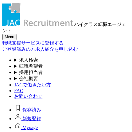
ハイクラス転職
エージェ
ント
Menu
転職支援サービスに登録する
ご登録済みの方
求人紹介を申し込む
求人検索
転職希望者
採用担当者
会社概要
JACで働きたい方
FAQ
お問い合わせ
保存済み
新規登録
Mypage