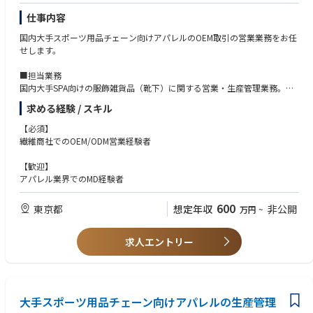
サプライチェーンの中から最適な原料、生産背景を設計し、商品を作り出
仕事内容
す手触り感、チームメンバーとクリエイティブな議論を行い、課題を乗り
越えていく達成感や一体感などものづくりの醍醐味を一緒に経験し、主体
国内大手スポーツ用品チェーン向けアパレルのOEM取引の営業業務をお任
的に事業を推進して頂ける方を募集いたします。
せします。
■担当業務
国内大手SPA向けの服飾雑貨品（靴下）に関する営業・生産管理業務。
・客先への素材、デザイン提案
求める経験 / スキル
・仕様書、見積作成
・品質試験、確認、副資材の手配
【必須】
・ASEANのOEMを依頼する協力工場へのサンプル指示
繊維商社でのOEM/ODM営業経験者
・価格、納期確認
・量産の品質、進捗確認
【歓迎】
アパレル業界でのMD経験者
600
東京都
想定年収
非公開
万円
~
求人エントリー
大手スポーツ用品チェーン向けアパレルの生産管理