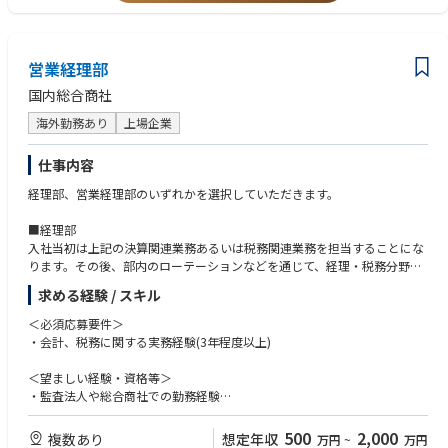
営業経理部
国内総合商社
海外勤務あり
上場企業
仕事内容
経理部、営業経理部のいずれかを選択していただきます。
■経理部
入社当初は上記の決算関連業務あるいは税務関連業務を担当することにな
ります。その後、部内のローテーションなどを通じて、経理・税務分野に
関わる様々な業務経験を積むこととなります。将来的には、本人の希望や
求める経験 / スキル
適性を踏まえ、海外現地法人・支店および国内外事業会社の経理・税務業
務に就きます。経理・税務担当として、複数回の海外駐在・出向の可能性
＜必須応募要件＞
があります。
・会計、税務に関する実務経験(3年程度以上)
・連結決算関連業務(国際会計基準)、単体決算関連業務(日本基準)および会
＜望ましい経験・資格等＞
計監査対応業務等。
・監査法人や総合商社での勤務経験
・全社予算管理業務。
・日本または米国の公認会計士資格
・法人税、消費税等の申告・納税・税務調査対応業務。
・英語力TOEIC700点以上
500
2,000
複数あり
想定年収
万円
~
万円
・全社税務戦略の企画・立案業務。