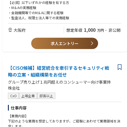
・モデリング
【必須】以下いずれかの経験を有する方
・投資スキーム構築支援
・M＆Aの実務経験
・DD支援
・金融機関等でのM＆Aに関する経験
・企業価値評価
・監査法人、税理士法人等での実務経験
・PMI支援
・社内調整およびプロジェクトマネジメント 等
1,000
大阪府
想定年収
非公開
万円
~
求人エントリー
【CISO候補】経営統合を牽引するセキュリティ戦
略の立案・組織構築をお任せ
グループ売り上げ１兆円超えのコンシューマー向け事業持
株会社
CxO
上場企業
部長以上
仕事内容
【業務内容】
下記のような業務を想定しておりますが、ご経験にあわせて業務領域を決
定します。