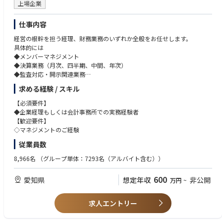
上場企業
仕事内容
経営の根幹を担う経理、財務業務のいずれか全般をお任せします。
具体的には
◆メンバーマネジメント
◆決算業務（月次、四半期、中間、年次）
◆監査対応・開示関連業務
◆伝票処理、出納処理
求める経験 / スキル
◆財務分析
◆予算管理
【必須要件】
◆振込業務
◆企業経理もしくは会計事務所での実務経験者
◆その他総務・経理に関する業務
【歓迎要件】
◇マネジメントのご経験
従業員数
8,966名
（グループ単体：7293名（アルバイト含む））
600
愛知県
想定年収
非公開
万円
~
求人エントリー