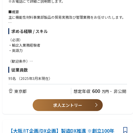
※お電話にて詳細ご説明致します。
ー・環境に関する各種調査と融合することにより、当社の事業戦略策定と
その実現に向けて貢献する役割を担っています。
■概要
主に機能性材料事業部製品の貿易実務及び管理業務をお任せいたします。
・輸出入業務に携る書類の作成管理や貿易事務手続き
求める経験 / スキル
・受発注入力業務及び入金確認
・運送会社やフォワーダーとのやり取り
（必須）
・海外顧客とのやり取り
・輸出入業務経験者
※主にアジア（中国をはじめとした東南アジアメイン）からの輸出入、三
・英語力
国間貿易が多いです。
・ドレージの手配業務
（歓迎条件）
・法令、法規制のチェック
・化学業界の知見がある方
従業員数
・管理職経験
【取扱製品】
95名
（2025年3月末現在）
機能性材料：化学品原料、電子材料、包装材料など
600
東京都
想定年収
非公開
万円
~
【魅力】
東証TOPIX core30に入っている信越化学工業株式会社の関連会社となり
ます。
求人エントリー
中核事業会社の為、処遇制度、福利厚生等は親会社の信越化学と同様の制
度となっております。
【大阪/IT企画/DX企画】製造DX推進 ※創立100年