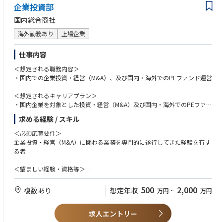
企業投資部
国内総合商社
海外勤務あり
上場企業
仕事内容
＜想定される職務内容＞
・国内での企業投資・経営（M&A）、及び国内・海外でのPEファンド運営
＜想定されるキャリアプラン＞
・国内企業を対象とした投資・経営（M&A）及び国内・海外でのPEファン
ド運営事業における関連業務（投資先企業の開拓・評価・交渉・投資実
求める経験 / スキル
行・経営改善、事業の企画・開発・投資・運営・管理）
・企業投資部（東京本社、或いはグループ会社出向）にてM&A・PEファン
＜必須応募要件＞
ド運営の実務、投資先企業の成長戦略の実践を行い、将来は同部署のマネ
企業投資・経営（M&A）に関わる業務を専門的に遂行してきた経験を有す
ジメントポスト、海外事業対応、他部署におけるM&A業務に従事すること
る者
を想定
＜望ましい経験・資格等＞
PEファンド・投資銀行・コンサルティング会社・事業会社等にて複数案件
をハンズオンで実行した経験（当該業務経験3年以上）
500
2,000
複数あり
想定年収
万円
~
万円
求人エントリー