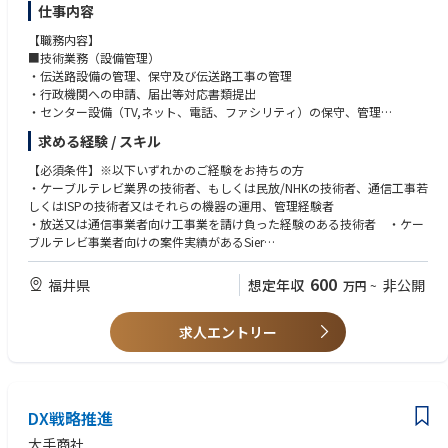
仕事内容
【職務内容】
■技術業務（設備管理）
・伝送路設備の管理、保守及び伝送路工事の管理
・行政機関への申請、届出等対応書類提出
・センター設備（TV,ネット、電話、ファシリティ）の保守、管理
・顧客対応業務 （主に2次対応）
求める経験 / スキル
■同社の魅力
景気に左右されない安定した職業
【必須条件】※以下いずれかのご経験をお持ちの方
当社はISPとしてインターネットサービスやケーブルテレビを提供してい
・ケーブルテレビ業界の技術者、もしくは民放/NHKの技術者、通信工事若
るが、福井市をはじめとした県内の多くのお客様1軒1軒と高速、大容量の
しくはISPの技術者又はそれらの機器の運用、管理経験者
光ケーブルで接続されているため、新規サービスの展開を有利に行うこと
・放送又は通信事業者向け工事業を請け負った経験のある技術者 ・ケー
が可能。
ブルテレビ事業者向けの案件実績があるSier
■働きやすい就業環境
・電気通信設備の維持・運用・工事の監督経験が3年以上ある技術者
少数精鋭のメンバーで構成しており、またフラットな上下関係のため、自
【歓迎資格】
600
福井県
想定年収
非公開
万円
~
由に意見を述べることができる。
・電気通信主任技術者資格保持者
良い意見はどんどん取り入れる気風であるために、やりがいを感じること
・CATV技術者試験合格者
のできる職場環境である。
求人エントリー
・工事担任者試験合格者
・情報処理技術者試験合格者
DX戦略推進
大手商社