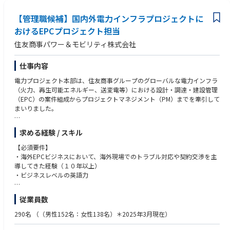
・人を巻き込みながら事業を推進することが得意な方
〈このポジションの魅力〉
【管理職候補】国内外電力インフラプロジェクトに
・有名ホテル・レストラン・カフェ向け商品の味づくりに携われる
・老舗メーカーの変革フェーズを支える研究開発ポジション
おけるEPCプロジェクト担当
・コーヒーの味覚設計から商品開発まで一貫して携われる
住友商事パワー＆モビリティ株式会社
・食品業界では珍しいスピード感のある意思決定環境
・大きな裁量を持って研究開発に取り組める
仕事内容
電力プロジェクト本部は、住友商事グループのグローバルな電力インフラ
（火力、再生可能エネルギー、送変電等）における設計・調達・建設管理
（EPC）の案件組成からプロジェクトマネジメント（PM）までを牽引して
まいりました。
現在、本邦企業において、海外向け電力プラントEPC（設計・調達・建
求める経験 / スキル
設）ビジネスからの撤退や縮小が相次いでおります。そうした事業環境下
において、住友商事グループの核として「海外向けプラントEPCを最前線
【必須要件】
で推進し続ける唯一無二の存在」としてEPCビジネスを展開継続しつつ、
・海外EPCビジネスにおいて、海外現場でのトラブル対応や契約交渉を主
更には、事業案件への参入を念頭に、EPCビジネスの高度化、広域化を推
導してきた経験（１０年以上）
進しています。
・ビジネスレベルの英語力
当本部の持続的成長、および「EPCのDNA」を次世代へ引き継ぐため、こ
れまで海外EPCを牽引してこられた人材を募集するものです。
【歓迎要件】
従業員数
・海外EPCビジネスにおいて、海外現場でのトラブル対応や契約交渉を主
導してきた経験（１０年以上）
290名
（（男性152名：女性138名）＊2025年3月現在）
・ビジネスレベルの英語力