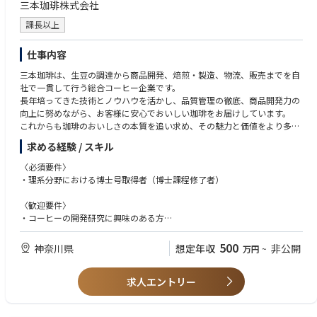
三本珈琲株式会社
課長以上
仕事内容
三本珈琲は、生豆の調達から商品開発、焙煎・製造、物流、販売までを自
社で一貫して行う総合コーヒー企業です。
長年培ってきた技術とノウハウを活かし、品質管理の徹底、商品開発力の
向上に努めながら、お客様に安心でおいしい珈琲をお届けしています。
これからも珈琲のおいしさの本質を追い求め、その魅力と価値をより多く
のお客様へお届けしてまいります。
求める経験 / スキル
69年間黒字経営の安定した経営基盤を持つ中で、常に美味しいコーヒーを
〈必須要件〉
求め続け、挑戦を重ねてきました。
・理系分野における博士号取得者（博士課程修了者）
食品業界では珍しく、意思決定のスピードが速く、大胆なチャレンジを歓
迎する風土のため、主体的に挑戦したい方には大きな裁量をお渡ししま
〈歓迎要件〉
す。
・コーヒーの開発研究に興味のある方
・機械のメンテナンスや操作に抵抗感がない方
〈具体的な業務内容〉
500
神奈川県
想定年収
非公開
万円
~
■コーヒーの味のブレンド、調合、研究開発
〈求める人物像〉
・コーヒー豆の選定、ブレンド設計、配合調整
・探求することが好きな方
・官能評価および各種分析を通じた品質評価
求人エントリー
・仮説立案から実行まで自走できる方
・市場ニーズやトレンドを踏まえた新商品の開発
・経営陣と近い距離で事業成長に携わりたい方
・既存商品の品質向上および味覚設計
・前例にとらわれずチャレンジを楽しめる方