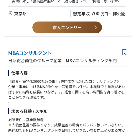
・英語に対して抵抗感が無いこと（読み書きレベルで問題ございません）
■製品
・最大50%ほどの国内外への出張が可能なこと
・コアードワイヤー、投入機
・優れた対人スキルおよびコミュニケーション能力
700
東京都
想定年収
非公開
万円
~
・その他製鋼用副資材、製鋼用設備
【歓迎】
■顧客
求人エントリー
・冶金工学または機械・材料科学の学士号
国内自動車部品・インフラ製品メーカーなど大手～中小まで
・Office、Salesforceの知識と実務経験
※鉄鋼や非鉄金属向けの製品もご対応いただく場合がございます。
*入社後1週間ほど、海外工場での製品勉強を行っていただき、その後は案
M&Aコンサルタント
件次第で海外・国内出張に行っていただきます。
*新規製品のテストの立会いや打合せ等で、冶金工場での夜間・休日勤務
日系総合商社のグループ企業 M＆Aコンサルティング部門
の可能性がございます。
仕事内容
【コアードワイヤーとは】
製鋼・鋳鉄工程において添加剤の役割を果たすもので、
《飲食小売特化3000社超の取引/専門性を活かしたコンサルティング》
粉末状の鉱物や金属、フェロアロイを鋼の薄板で纏ったワイヤー状の製品
企業・事業におけるM&A仲介を一気通貫でお任せ。未経験でも意欲があれ
です。
ば丁寧に指導し成長につなげます。経営に関する高い専門性を身に着ける
製鋼・鋳鉄における溶鋼の工程において、添加し成分調整を行います。
ことができる環境です。
《具体的には》経営者とのアポイント獲得からヒアリング・提案・企業審
求める経験 / スキル
査・企業評価・候補先の選定・条件調整・最終契約までのすべての業務に
携わっていただきます。特に、事業拡大をお考えの経営者と、事業の縮小
必須要件：営業経験者
撤退をお考えの経営者様や後継者問題を抱えておられる経営者様をつな
※人物面重視の要件となり、成果主義の環境でバリバリ稼いでいきたい、
ぎ、双方の利益最大化を実現するためのコンサルティングがメインです。
未経験でもM&Aコンサルタントを目指していきたいなど向上心がある方が