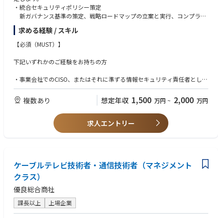
・統合セキュリティポリシー策定
新ガバナンス基準の策定、戦略ロードマップの立案と実行、コンプライ
アンス対応
求める経験 / スキル
・統合プロセスにおけるリスクマネジメント
インシデント防止策の徹底、モニタリング体制の強化
【必須（MUST）】
・グループ横断SOC/CSIRTおよびDevSecOps体制の構築
内製部隊と外部パートナーを組み合わせたSOC/CSIRT体制の構築
下記いずれかのご経験をお持ちの方
・グループ全社員に対するセキュリティ意識向上のための施策、トレーニ
ングの設計
・事業会社でのCISO、またはそれに準ずる情報セキュリティ責任者として
の実務経験（20名以上規模のマネジメント）
・大規模組織におけるガバナンス構築、またはM&Aに伴うPMI（システ
1,500
2,000
複数あり
想定年収
万円
~
万円
ム・組織統合）の経験
求人エントリー
【歓迎（WANT）】
・クラウド（AWS/Azure/GCP）およびオンプレミス双方が混在する環境
でのアーキテクチャ設計・運用経験
・SOC/CSIRTの体制構築経験
ケーブルテレビ技術者・通信技術者（マネジメント
・小売業での知識、システム開発・運用経験
クラス）
優良総合商社
課長以上
上場企業