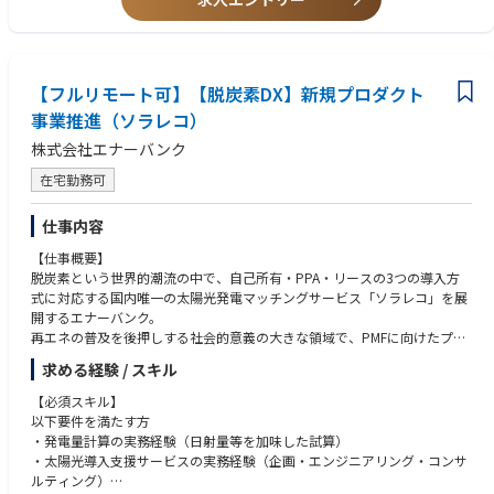
■部門からメッセージ
電力・空調設備の各種点検、故障修理、スケジュール調整、メーカ調整、
お客様への報告資料・運営資料の作成など数多くの業務があり、主体的に
実施いただくことが重要となります。
必要なスキル、知識は周囲のメンバーからサポートします。積極的に業務
【フルリモート可】【脱炭素DX】新規プロダクト
に取り組んでいただける方をお待ちしております。
事業推進（ソラレコ）
■中途入社者の声
株式会社エナーバンク
・長年通信インフラの保全を行なってきたノウハウがあり、そのノウハウ
在宅勤務可
を学びレベルアップできる。
・複数名体制による点検作業や、手順書に基づいた作業の徹底等、作業に
おける安全性を最も重視している。
仕事内容
・職場の雰囲気が良く、コミュニケーションも活発のため、チームとして
【仕事概要】
業務を安全かつ確実に遂行できる。
脱炭素という世界的潮流の中で、自己所有・PPA・リースの3つの導入方
・ON・OFFを切り替えることができるため、ワークライフバランスが実現
式に対応する国内唯一の太陽光発電マッチングサービス「ソラレコ」を展
できる。
開するエナーバンク。
再エネの普及を後押しする社会的意義の大きな領域で、PMFに向けたプロ
ダクトの進化と、IPOを見据えた事業成長の両立が求められる重要なフェ
求める経験 / スキル
ーズにあります。
事業の次なる成長をつくり、売上にもつながる価値を生み出していく【プ
【必須スキル】
ロダクト担当ポジション】を募集します。
以下要件を満たす方
・発電量計算の実務経験（日射量等を加味した試算）
【業務内容】
・太陽光導入支援サービスの実務経験（企画・エンジニアリング・コンサ
■プロダクトの戦略設計
ルティング）