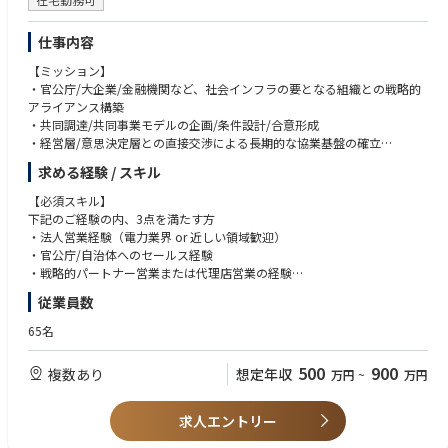
・OJT形式でフォローし、商談やプロジェクト同席からスタート。
・未経験の事柄があっても、自ら調べ立案し、メンバーにフィードバック
をもらうことで解決策を見つけられる方
仕事内容
・チームとしてより良い成果を出すことにフォーカスできる方
・フルリモートという環境の中で、自己管理で仕事ができる方
【ミッション】
・官公庁/大企業/金融機関など、社会インフラの要となる組織との戦略的
アライアンス構築
・共同調達/共同事業モデルの企画/条件設計/合意形成
・経営層/意思決定層との直接交渉による長期的な協業基盤の確立
・パートナー企業の事業成長を支える戦略設計と伴走
求める経験 / スキル
・営業戦略立案/実行/進捗管理/事業目標達成
【必須スキル】
【具体的な業務】
下記のご経験の内、3点を満たす方
・官公庁/大手民間企業/金融機関など戦略パートナーとの関係構築・深耕
・法人営業経験（電力業界 or 近しい領域歓迎）
・共同調達/共同事業に向けた提携スキームの企画/条件交渉
・官公庁/自治体へのセールス経験
・パートナー企業の提案活動を支援し、現場フィードバックを戦略に反映
・戦略的パートナー営業または代理店営業の経験
・新規パートナー/自治体の開拓と関係性構築
・経営層や意思決定層との交渉経験
従業員数
・プロジェクト進行における社内外ステークホルダー調整
・コンサルティング型の営業経験
・エネオク導入後の電力調達完了までの伴走支援（カスタマーサクセス）
65名
・提案資料/事業スキーム設計資料の作成
【歓迎スキル】
・ナレッジの体系化と組織への展開
・官公庁/自治体向け営業経験
500
900
複数あり
想定年収
万円
~
万円
・セールスチームのKPI設計〜管理〜事業目標へのコミット
・電力小売/再エネ関連の事業経験
・新規事業/事業開発（BizDev）経験
【このポジションの魅力】
求人エントリー
・官公庁/エンタープライズと社会インフラ領域での共同事業を推進でき
【求める人物像】