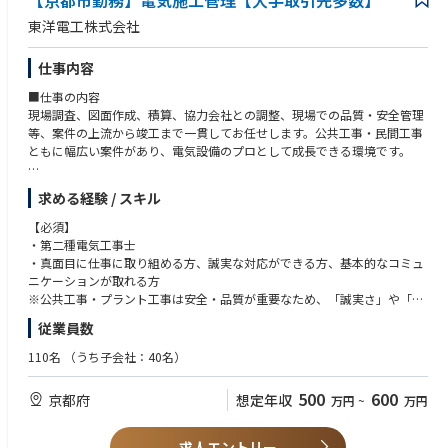
【京都市勤務】電気施工管理【大手取引先多数】
・データセンター保守管理
・大規模設備の維持管理
東洋電工株式会社
■得られるスキル・経験
・英語を使用したビジネス経験（英語での顧客折衝・プレゼンテーショ
・電力・空調設備の保守に関する技術力
ン、英語でのメール対応など）
仕事内容
・委託会社へのマネジメント・折衝力
・お客様（データセンター事業者等）との折衝力
■仕事の内容
現場調査、図面作成、積算、協力会社との調整、現場での品質・安全管理
■サポート体制、入社後のキャリア
等、案件の上流から竣工まで一貫してお任せします。公共工事・民間工事
当社では、入社された方のご経験やスキルに合わせて、技術者として独り
ともに幅広い案件があり、電気設備のプロとして成長できる環境です。
立ちしていただくためのサポート体制を整えています。
＜サポート体制について＞
■具体的には
求める経験 / スキル
まずは数か月から1年ほどを目安に、NTT通信ビルや一般のお客様施設の
公共工事・工場プラント工事の電気設備工事の設計・積算業務、現場管理
電力・空調設備保守業務に従事していただきます。
（工程・品質・安全）、協力業者への指示、作業内容の確認、施工図・仕
【必須】
これは業務に関する当社の基本動作やルールを学ぶことで、安全性を高め
様書の作成、現場での作業サポート、竣工書類の作成。
・第二種電気工事士
るための技術を習得することを目的とするものです。
・真面目に仕事に取り組める方、誠実な対応ができる方、基本的なコミュ
（目安となる期間はこれまでの経験、入社後の社内資格の取得状況、業務
ニケーションが取れる方
の習得状況によって異なります。）
※公共工事・プラント工事は安全・品質が重要なため、「誠実さ」や「丁
一定の要件を確認させていただいた後、各地のデータセンターへの配属を
寧さ」を最重視しています。
予定しております。
従業員数
・普通自動車運転免許(AT限定可)
将来的には、データセンターの責任者として、ビルマネジメント全般を担
110名
（うち子会社：40名）
っていただくことを期待しております。
【歓迎する経験・スキル】
＜その他、データセンター勤務の経験を活かしたキャリアの例＞
電気工事の実務経験、電気設備の設計・施工管理経験、CAD(AutoCAD、J
・データセンター業務の企画やお客様への提案（営業）業務
500
600
京都府
想定年収
万円
~
万円
w-CADなど)操作経験、公共工事の書類作成経験、プラント工事の工事経
・グリーン発電事業や需要家エネルギー事業へのチャレンジ
験、協力会社との調整・現場管理の経験
求人エントリー