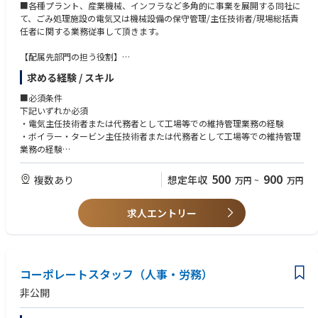
■各種プラント、産業機械、インフラなど多角的に事業を展開する同社に
のバイオマスや電気化学の専門家の視点とは異なる化学工学の視点から、
て、ごみ処理施設の電気又は機械設備の保守管理/主任技術者/現場総括責
プロセスの効率化を目指してアイディアを創出し、それを具現化するため
任者に関する業務従事して頂きます。
の研究を綿密な実験計画のもと実行する重要な役割です。要素反応・分離
プロセスの開発により効率化が達成されると、当社の発電プロセスの価値
【配属先部門の担う役割】
を直接的に引き上げます。まだ世の中にない発電プロセスの社会実装に貢
長期運営受託している一般廃棄物焼却施設の円滑な運転そして維持管理
献できるやりがいのあるポジションです。
求める経験 / スキル
【入社後の具体的な仕事内容】
■必須条件
【業務内容】
当社が長期運営受託しているごみ焼却施設の責任者として、施設の円滑な
下記いずれか必須
①要素反応プロセスの効率化・合理化のための速度論的研究
運転管理、維持管理等の総括的な業務を行っていただきます。
・電気主任技術者または代務者として工場等での維持管理業務の経験
②高活性・高耐久性触媒の開発
具体的には、主に以下の業務となります。
・ボイラー・タービン主任技術者または代務者として工場等での維持管理
③不純物分離プロセスの効率化・合理化のための速度論的研究
・自家用電気工作物の日常点検、定期点検の計画、実施及び報告書作成
業務の経験
④高性能・高耐久性の分離材（分離膜等）の開発
・蒸気タービン発電機、高圧・低圧受配電盤の操作、安全に関する指揮監
・第2種電気主任技術者（2種以上）
⑤その他、プロセスの効率化に資する方策の提案と実行
督
・ボイラー・タービン主任技術者資格
500
900
⑥実プラントで生じた化学工学に関する課題への対応
複数あり
想定年収
万円
~
万円
・焼却炉、ボイラー・タービン発電設備の運転操作に関する指揮監督
・停電や突発トラブル時の復旧作業に関する指揮監督
□歓迎条件
【ミッション】
・電気設備会社や保安協会、メンテナンス会社等への見積引合/調整及び
求人エントリー
・発電設備または製造設備における管理、保守業務の経験
地球に存在する膨大な資源の価値を科学の力によって解放する
発注業務
・廃棄物処理施設技術管理者（ごみ処理施設）
・所轄官庁、電力会社等への報告業務
【ビジョン】
・施設内業務従事者（協力業者含む）に対する保安教育の実施
分散型のエネルギー生産とCO2回収があらゆる場所で行われる未来の実現
・保安規定の見直し
コーポレートスタッフ（人事・労務）
・後任者の育成及び教育
【バリュー】
※電気設備又は機械設備いずれかをメインに保守管理業務をしていただき
非公開
① 「できる道を探そう」：困難な状況を乗り越えるために、できる方法を
ます。
前向きに探し続けます。
※原則、平日日勤となりますが、場合により土曜や日曜も出勤していただ