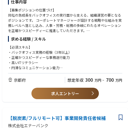
② 「プロフェッショナルであろう」：自分自身が誇れる仕事をするため
仕事内容
く可能性があります（月に1回程度）。
に、プロフェッショナルとしての責任感を大切にします。
【募集ポジションの位置づけ】
③ 「優雅に臨もう」：質の高い判断と行動をするために、心にゆとりと気
同社の急成長をバックオフィスの実行面から支える、組織運営の要となる
品をもって大きな挑戦を楽しみます。
【仕事の進め方】
ポジションです。 コーポレートマネージャーが設計する戦略や仕組みを実
・総括責任者と連携を取りながら、施設の運転・維持管理に関する様々な
務レベルへ落とし込み、人事・労務・総務の多岐にわたるオペレーション
【ミッション】
業務を遂行していただきます。
を正確かつスピーディーに推進していただきます。
地球に存在する膨大な資源の価値を科学の力によって解放する
【ビジョン】
求める経験 / スキル
【出張の有無】
【業務内容】
分散型のエネルギー生産とCO2回収があらゆる場所で行われる未来の実現
・月0～1回程度
①採用・HR事務のオペレーション遂行
【バリュー】
【必須スキル】
②労務・給与計算および社会保険実務
① できる道を探そう：困難な状況を乗り越えるために、できる方法を前向
・バックオフィス実務の経験（3年以上）
【転勤】
③総務・オフィス環境の整備と運営
きに探し続けます。
・正確かつスピーディーな事務遂行能力
・原則なし
④エグゼクティブサポート
② プロフェッショナルであろう：自分自身が誇れる仕事をするために、プ
・高いITリテラシー
ロフェッショナルとしての責任感を大切にします。
・円滑なコミュニケーション能力
【事業の目指す姿】
③ 優雅に臨もう：質の高い判断と行動をするために、心にゆとりと気品を
・より適切で安全な施設運営を目指し、知識や経験の底上げはもちろん、
もって大きな挑戦を楽しみます。
【歓迎スキル】
300
700
京都府
想定年収
お客様との良好な関係を築くことを推進していきます。
万円
~
万円
・スタートアップ企業での勤務経験
・採用・HRオペレーションの実務経験
【本ポジションの魅力ややりがい】
求人エントリー
・エグゼクティブ・アシスタント経験
安全で適切な現場の維持管理に努めていただくことで、お客様から直接感
・基礎的な英語力
謝の言葉をいただくことができ、また施設を安全に維持することが社会イ
ンフラを影で支えることにも繋がるやりがいの大きなポジションです。
【脱炭素/フルリモート可】事業開発責任者候補
株式会社エナーバンク