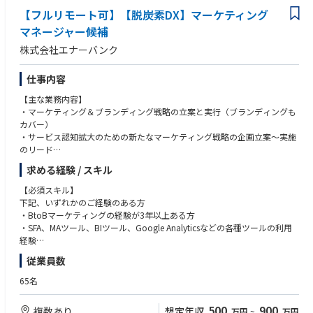
【フルリモート可】【脱炭素DX】マーケティング
マネージャー候補
株式会社エナーバンク
仕事内容
【主な業務内容】
・マーケティング＆ブランディング戦略の立案と実行（ブランディングも
カバー）
・サービス認知拡大のための新たなマーケティング戦略の企画立案～実施
のリード
・抽象的な課題に粘り強く取りくみ、具体的な戦略に落とし、成果を出す
求める経験 / スキル
・事業やサービスへの理解があり、本質的な課題に向き合いミッションを
達成する
【必須スキル】
・KGI/KPI設計と運用
下記、いずれかのご経験のある方
・各マーケティング施策の進捗管理
・BtoBマーケティングの経験が3年以上ある方
・営業部門と連携し市場へのリーチ手法を立案し、リード獲得
・SFA、MAツール、BIツール、Google Analyticsなどの各種ツールの利用
・顧客のフィードバック分析
経験
・プレスリリース採用広報対応
・イベント、コンテンツ、デジタルマーケティングを軸としたマーケティ
従業員数
・既存事業や新規事業立ち上げにマーケティングの観点でコミット
ング戦略経験
・PdMと連携し、プロダクトのUI/UXをアップデート
65名
【歓迎スキル】
【仕事のやりがい】
・電力業界の知見
500
900
複数あり
想定年収
万円
~
万円
・スタートアップ初期のコアメンバーとして、事業推進、組織作りを経験