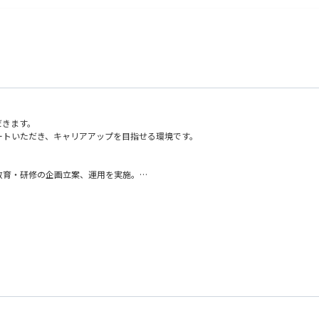
だきます。
ートいただき、キャリアアップを目指せる環境です。
教育・研修の企画立案、運用を実施。
運用
務している者も複数いるため、将来的に人事コンサル案件に携わることも可能です。