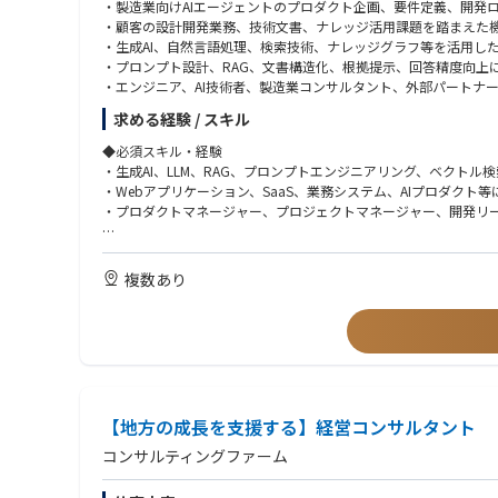
・製造業向けAIエージェントのプロダクト企画、要件定義、開発
・顧客の設計開発業務、技術文書、ナレッジ活用課題を踏まえた
・生成AI、自然言語処理、検索技術、ナレッジグラフ等を活用し
・プロンプト設計、RAG、文書構造化、根拠提示、回答精度向上
・エンジニア、AI技術者、製造業コンサルタント、外部パートナ
・PoC案件を通じた顧客課題の抽出、プロダクト改善へのフィー
求める経験 / スキル
・セキュリティ、権限管理、監査ログ、データ分離など、法人向け
・将来的なプロダクト組織・開発体制の構築、メンバー育成、開
◆必須スキル・経験
・生成AI、LLM、RAG、プロンプトエンジニアリング、ベクト
・Webアプリケーション、SaaS、業務システム、AIプロダクト
・プロダクトマネージャー、プロジェクトマネージャー、開発リ
◆歓迎スキル・経験
・顧客課題をもとに要件定義、仕様策定、機能改善を行った経験
複数あり
・エンジニア、デザイナー、ビジネスサイド、顧客など複数関係
・生成AI、自然言語処理、検索システム、データ活用、業務自動
・AI技術を単なる技術実装ではなく、業務変革・現場活用につな
・不確実性の高い新規プロダクト開発において、仮説検証を進め
・自然言語処理、機械学習、検索エンジン、文書解析、データ構
・製造業、設計開発、生産技術、品質保証、PLM、BOM、CAD、C
・製造業向けSaaS、業務システム、PLM／PDM、ナレッジマネ
【地方の成長を支援する】経営コンサルタント
・BtoB SaaSまたはエンタープライズ向けプロダクトにおけ
・PoCから本番導入、定着化、プロダクト化までを推進した経験
コンサルティングファーム
・コンサルティングファーム、SIer、事業会社DX部門、AIスタ
・開発チームの立ち上げ、採用、育成、開発プロセス整備の経験