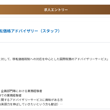
求人エントリー
移転価格アドバイザリー（スタッフ）
に対して、移転価格税制への対応を中心とした国際税務のアドバイザリーサービス」
ーバル企業（日系・外資系企業）に対して提供します。
、企画部門等における業務経験者
等での業務経験者
に関するアドバイザリーサービスに興味がある方
後英語力を伸ばしていきたいという方も歓迎）
む）、簿記、USCPA、MBA等の資格をお持ちの方、勉強中の方歓迎