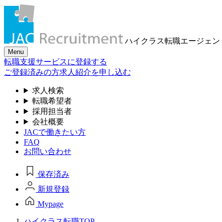
ハイクラス転職
エージェン
Menu
転職支援サービスに登録する
ご登録済みの方
求人紹介を申し込む
求人検索
転職希望者
採用担当者
会社概要
JACで働きたい方
FAQ
お問い合わせ
保存済み
新規登録
Mypage
ハイクラス転職TOP