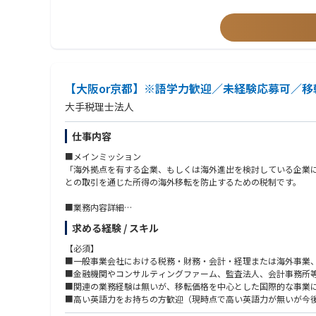
【大阪or京都】※語学力歓迎／未経験応募可／
大手税理士法人
仕事内容
■メインミッション
「海外拠点を有する企業、もしくは海外進出を検討している企業
との取引を通じた所得の海外移転を防止するための税制です。
■業務内容詳細
下記の移転価格アドバイザリーサービスをさまざまな業種のグロ
求める経験 / スキル
・移転価格リスク分析（移転価格課税リスクの判定）
・移転価格設定方針の立案
【必須】
・移転価格文書の作成（税務当局向け提出文書）
■一般事業会社における税務・財務・会計・経理または海外事業
・事前確認（APA）取得、相互協議の支援
■金融機関やコンサルティングファーム、監査法人、会計事務所
・税務調査への対応支援
■関連の業務経験は無いが、移転価格を中心とした国際的な事業
■高い英語力をお持ちの方歓迎（現時点で高い英語力が無いが今
■やりがいと身につくスキル
■公認会計士(論文式試験合格者を含む）、税理士（科目合格者を含