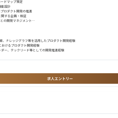
ロードマップ策定
機能設計
たプロダクト開発の推進
に関する企画・検証
ーとの開発マネジメント
ドバック
AIプロダクトに求められる品質・信頼性の向上
発プロセス整備
ル検索、ナレッジグラフ等を活用したプロダクト開発経験
等におけるプロダクト開発経験
ーダー、テックリード等としての開発推進経験
者を巻き込んだプロジェクト推進経験
化などへの強い関心
求人エントリー
げる視点
ながら形にしていく推進力
造化に関する知識・経験
AE、FMEA等に関する業務知識
ジメントシステム等の開発・導入経験
るセキュリティ、権限管理、監査ログ、データ分離等の設計経験
ートアップ等でのプロジェクト推進経験