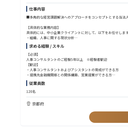
仕事内容
■多⾓的な経営課題解決へのアプローチをコンセプトとする当法
【具体的な業務内容】
具体的には、中⼩企業クライアントに対して、以下をお任せしま
・組織、⼈事に関する現状分析
・経営計画、経営戦略をふまえた⼈事戦略の⽴案
求める経験 / スキル
・⼈事制度構築、運⽤⽀援
・管理職、次世代管理職の育成
【必須】
・その他、企業の成⻑のための組織、⼈事にかかわる継続的な課
⼈事コンサルタントのご経験5年以上 ※経験者歓迎
【歓迎】
・⼈事コンサルタントおよびアシスタントの育成ができる⽅
・提携先⾦融機関様との関係構築、営業提案ができる⽅
・労働法令の知識をお持ちの⽅
従業員数
・管理職育成に関する研修の講師のご経験がある⽅
・成⻑過程の企業で⼈事実務の経験がある⽅
120名
・社内プロジェクトの推進、プレゼン資料等を作成した経験があ
京都府