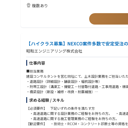
数多くのステークホルダーが関わる中で合意形成を目指して私た
複数あり
えます。業務を通じて、日本及び各国の税法を習得することがで
【ハイクラス募集】NEXCO案件多数で安定受注の
昭和エンジニアリング株式会社
仕事内容
■担当業務
建設コンサルタントを営む同社にて、土木設計業務をご担当いた
・道路設計（詳細設計・舗装設計・幅杭設計等）
・附帯工設計（溝渠工・擁壁工・付替取付道路・工事用道路・標
・橋梁設計（新設・補修・改良・耐震補強）
・連絡等施設設計（交差点・ＪＣＴ・ＩＣ・ＳＡ・ＰＡ・ＢＳ等
求める経験 / スキル
またそれに付随する発注者との打ち合わせ・現地踏査等。
主に道路・橋梁の設計業務がメインとなります。
【必須要件】 下記いずれの条件を満たす方
※Auto-CADを使用します。
・高速道路に関する設計業務のご経験をお持ちの方。 ・高速道
※※※2025.9～1年近くかけて、本社ビルを大規模改修し、働
・高速道路に関する施工管理業務のご経験をお持ちの方。
【歓迎要件】 ・技術士・RCCM・コンクリート診断士等の資格