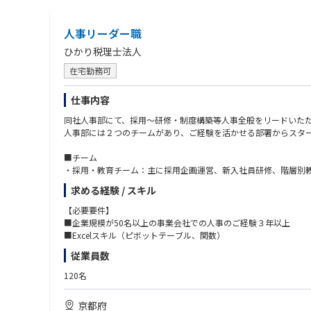
人事リーダー職
ひかり税理士法人
在宅勤務可
仕事内容
同社人事部にて、採用～研修・制度構築等人事全般をリードいた
人事部には２つのチームがあり、ご経験を活かせる部署からスタ
■チーム
・採用・教育チーム：主に採用企画運営、新入社員研修、階層別
・労務・制度チーム：労務管理、評価制度の見直し、制度企画～
求める経験 / スキル
■その他
【必要要件】
部内では「人事コンサル」として社外向けのコンサルタントを兼
■企業規模が50名以上の事業会社での人事のご経験３年以上
■Excelスキル（ピボットテーブル、関数）
従業員数
120名
京都府