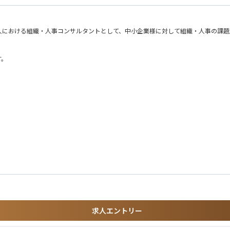
⼈における組織・⼈事コンサルタントとして、中⼩企業様に対して組織・⼈事の課題
す。
題解決
る⽅
求人エントリー