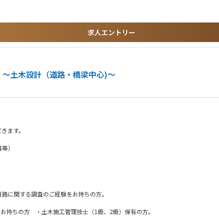
ちが舵取りをしていくことになり、決して簡単なことではありませんが、そのダイナ
き、税法をベースとして、顧客の潜在的なニーズを汲み取って最適なソリューション
求人エントリー
 ～土木設計（道路・橋梁中心)～
だきます。
識等）
）
路に関する調査のご経験をお持ちの方。
きやすいオフィス空間になります※※※
をお持ちの方 ・土木施工管理技士（1級、2級）保有の方。