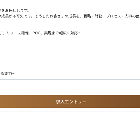
務をお任せします。
の成長が不可欠です。そうしたお客さまの成長を、戦略・財務・プロセス・人事の面
チ、リソース確保、POC、実現まで幅広く対応
するハンズオン支援、次世代幹部育成支援等
きる能力
求人エントリー