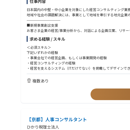
仕事内容
日本国内の中堅・中小企業を対象にした経営コンサルティング業
地域や社会の課題解決には、事業として地域を牽引する地元企業
-----------------------------
■新規事業創出支援
お客さま企業の経営/事業分析から、対話による企画立案、リサー
求める経験 / スキル
■その他成長支援
中期経営計画の策定支援のほか、PMIおよびファンド投資先に対
＜必須スキル＞
-----------------------------
下記いずれかの経験
・事業会社での経営企画、もしくは事業開発の経験
・経営コンサルティングの経験
・経営を支えるシステム（ITだけでない）を俯瞰してデザインで
＜歓迎スキル＞
複数あり
・公認会計士
・中小企業診断士
・MBA
・経営を横断的に俯瞰し実行されたい方
【京都】⼈事コンサルタント
ひかり税理士法人