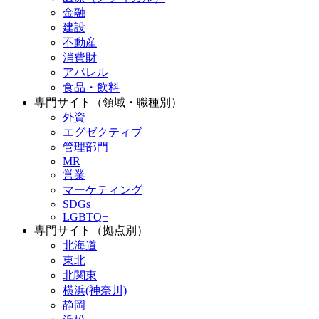
金融
建設
不動産
消費財
アパレル
食品・飲料
専門サイト（領域・職種別）
外資
エグゼクティブ
管理部門
MR
営業
マーケティング
SDGs
LGBTQ+
専門サイト（拠点別）
北海道
東北
北関東
横浜(神奈川)
静岡