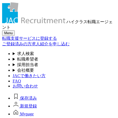
ハイクラス転職
エージェ
ント
Menu
転職支援サービスに登録する
ご登録済みの方
求人紹介を申し込む
求人検索
転職希望者
採用担当者
会社概要
JACで働きたい方
FAQ
お問い合わせ
保存済み
新規登録
Mypage