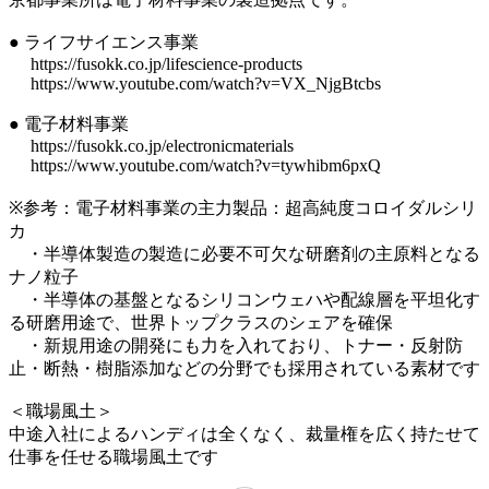
● ライフサイエンス事業
https://fusokk.co.jp/lifescience-products
https://www.youtube.com/watch?v=VX_NjgBtcbs
● 電子材料事業
https://fusokk.co.jp/electronicmaterials
https://www.youtube.com/watch?v=tywhibm6pxQ
※参考：電子材料事業の主力製品：超高純度コロイダルシリ
カ
・半導体製造の製造に必要不可欠な研磨剤の主原料となる
ナノ粒子
・半導体の基盤となるシリコンウェハや配線層を平坦化す
る研磨用途で、世界トップクラスのシェアを確保
・新規用途の開発にも力を入れており、トナー・反射防
止・断熱・樹脂添加などの分野でも採用されている素材です
＜職場風土＞
中途入社によるハンディは全くなく、裁量権を広く持たせて
仕事を任せる職場風土です