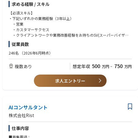
抱えるカスタマーサポートの世界において、革命をもたらす注目のSaaSこ
係者と幅広く接点があります
求める経験 / スキル
そがHelpfeelです。
【想定キャリアパス】
現在は業界を問わず様々なトップブランド約600サイト以上に導入されて
【必須スキル】
原則、関西BC勤務で、より上位職を目指しキャリア形成いただきます。
います。
・下記いずれかの業務経験（3年以上）
将来的には、関西BCの規模拡大の状況によっては、拠点運営の組織化、マ
(※1)特許番号第7112155号、第7112156号
・営業
ネジメントポストの設置など、組織長としての任用も可能です。
・カスタマーサクセス
2023年には合計20億円の資金調達を達成し、シリーズDというラウンドで
・クライアントワークや業務改善経験をお持ちのSV(スーパーバイザー)
数年以内のIPOを目指しより一層の事業成長を進めていこうというタイミ
従業員数
ングです。
・Chatwork／Teams／Slack／Zoom／Google Meetのチャットツールお
今後さらなる事業拡大に向け優秀な人材の採用に力を入れています。
よびWEB会議ツールを業務で使ったことがある方
246名
（2026年6月時点）
・事実に基づき、わかりやすい文章作成ができる方
プロダクト【Helpfeel】のカスタマーサクセスとして以下の業務をお任せ
・SlackやHelpfeel Cosenseなどテキストやオンラインミーティングベース
500
750
複数あり
想定年収
万円
~
万円
いたします
での仕事がスムーズにできる方
・Helpfeel導入後のお客様の導入目標のすり合わせ
・導入後のオンボーディングサポート
【歓迎スキル】
求人エントリー
・担当顧客への分析ツールを用いた分析及び定例レポート作成
・Google Analyticsを用いたWEBサイトのアクセス解析の実務経験
・基本月に一度の定例会での分析結果の共有及び改善ご提案
・顧客の課題解決のためにPDCAを回したご経験のある方
・お客様の状況に応じたアップセル・クロスセル提案
・マニュアルやFAQの作成経験
・定量、定性両面から課題を特定するのがお好きな方
カスタマーサクセス内のチーム配属はスキルやご経験に合わせて、配属を
AIコンサルタント
検討させていただきます。
株式会社Rist
Helpfeelをご利用中のお客様の業界は日本を代表するトップメーカーや金
融、EC、SaaS、ゲーム会社、印刷EC、広告など多岐に渡るため特定業界
仕事内容
に限らずキャリア形成をされたい方にもおすすめです。
■募集要項：