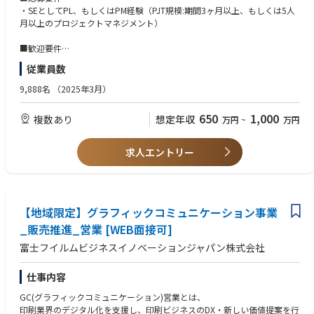
ます。製造業のお客様に対しては、当社が製造業だからこその事例、
技術リーダー・メンバー、社内のシステムエンジニアとの協働に
・SEとしてPL、もしくはPM経験（PJT規模:期間3ヶ月以上、もしくは5人
営業部門のお客様に対しては当社の営業部門の事例を活かす等「当社自
留まらず、社外パートナー企業との連携・協業により、QCDをコントロ
月以上のプロジェクトマネジメント）
身が実験台となることによる」リアルな提案を行うことができます。
ールしながら、プロジェクトリードして頂きます。
また、お客様の目線に立った、具体的で効果的なアプローチを、関連部
自分が携わった仕事やシステムがお客様にどう活用され、働き方を改善
■歓迎要件
門と協力して行うことができます。
できたか、ダイレクトに味わえる業務です。
・PMP、IMP資格保有者
【幅広いキャリアパスと開発計画支援】
従業員数
・AIプロジェクトの進行管理および技術サポートの経験（生成AIまたは機
・業務内容やキャリアの幅を広げ、成長していくことを期待しています。
【担当領域】
械学習AI）/お客様の課題を引き出して、
9,888名
（2025年3月）
毎年上司と一緒に掲げた目標に向けた積極的な行動と
・オフィス関連業務、基幹業務（基幹システム）等を想定 ※ご経験・ス
業務プロセスへのAI活用を思考出来る方
成果を評価する組織風土がございます。
キルに応じて決定
・ネットワークおよびセキュリティ設計/構築経験がある方
650
1,000
【ワークライフバランスを維持し働ける環境】
複数あり
想定年収
万円
~
万円
【担当業界一例】
・製造業向けシステム開発経験/工場設備/PLC/センターと連携した設備状
・全社平均残業時間：約20時間/月。自社でも業務改革、プロセス効率
・製造/金融/流通/官公庁/公共/医療等の各種業務における課題解決を実現
態・生産進捗の見える化や予兆分析のシステム導入、
化、働き方改革に取り組んでいます。
する業務ソリューションを担当します。
適切なツール/プログラミング言語/AIなどを選定して、データ分析でき
求人エントリー
・在宅勤務は週2回利用可となります。
※新しい技術分野も活用し、お客様の課題に合わせた最適なソリューシ
る方
ョンを提供します。
・公共分野向けシステム開発経験/公共入札に関わる業務経験/自治体など
■配属部門
公共のお客様の業務プロセスに関する知見がある方
システムエンジニアリング統括部
■今後のキャリアについて
・金融業界向けシステム開発経験/金融業特有の品質指標・管理、ウォー
・業務内容やキャリアの幅を広げ、成長していくことを期待しています。
【地域限定】グラフィックコミュニケーション事業
ターフォールプロセスの経験がある方
毎年上司と一緒に掲げた目標に向けた積極的な行動と成果を評価する組
_販売推進_営業 [WEB面接可]
織風土がございます。
富士フイルムビジネスイノベーションジャパン株式会社
■同ポジションの魅力/働き方
【顧客基盤を活かした価値提供】
仕事内容
・ドキュメントを扱うあらゆる業界と部門にリーチできる顧客基盤を活か
GC(グラフィックコミュニケーション)営業とは、
し、アナログとデジタルの接続などの当社独自の技術と、
印刷業界のデジタル化を支援し、印刷ビジネスのDX・新しい価値提案を行
他社の様々なソリューションを組み合わせることで、当社にしかできな