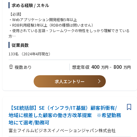
求める経験 / スキル
将来的には、要件定義から設計、運用まで全般を行い、早い段階で技術ス
ペシャリストとして、技術面からメンバーを引っ張っていただく役割を期
【必須】
待しています。会社としてDX推進を進める中、AIを使って新たな価値を生
・Webアプリケーション開発経験5年以上
む仕事、顧客向けシステムサービスの充実を図りたいと考えています。
・RDB利用経験3年以上（RDBの種類は問いません）
・使用されている言語・フレームワークの特性をしっかり理解できている
■業務例／基本的な技術仕様
方
・ローコード開発
従業員数
ローコード開発プラットフォームを導入し、レガシー化した業務基幹シス
【歓迎】
テムの改善などに取り組んでいます。
・アジャイル（スクラム）開発経験
133名
（2024年4月現在）
-Outsystems
・結合テストフェーズ以降のテスト分析・設計経験
-JavaScript
400
800
複数あり
想定年収
万円
~
万円
【求める人物像】
【クライアントは大和ハウスグループ全体】
・技術を高める意欲のある方
大和ハウスグループ480社、グループ従業員数(正社員のみ)48,831名の全
・主体的に課題解決を行う意欲のある方
求人エントリー
てに関わるシステムを担っています。出資は大和ハウス本体になります
・業務改善が楽しいと感じる方
が、売上好調かつDX推進の優先度が高いため、投資を惜しむことはありま
・開発が好きな方
せん。潤沢なリソースのもと、最上流から変革を進めていくことが可能で
す。
【SE統括部】SE（インフラ/IT基盤）顧客折衝有/
地域に根差した顧客の働き方改革提案 ※希望勤務
地にて選考/勤務可
富士フイルムビジネスイノベーションジャパン株式会社