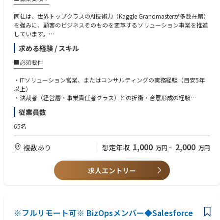
また日常的な業務や顧客との定例はリモートで行いますが
￣￣￣￣￣￣
月に数度お客様先への出張対応が発生する可能性がございます（1〜3回程
同社は、世界トップクラスのAI技術力（Kaggle Grandmasterが多数在籍）
度）
を強みに、顧客のビジネスそのものを変革するソリューション事業を推進
しています。
【利用ツール】
・Google Analytics
求める経験 / スキル
これまでに培った高度な技術実装力を武器に、単なるAIシステムの開発・
・G Suite
導入にとどまらず、より本質的な経営課題の解決にコミットすることがミ
■必須要件
・Slack
ッションです。
￣￣￣￣￣
・Helpfeel Cosense
・ITソリューション営業、またはコンサルティングの実務経験（目安5年
・Helpfeel
本ポジションは、AI技術を起点に、経営課題の特定から事業変革の実行ま
以上）
・Gyazo
でを一貫してリードするビジネスリーダーです。
・決裁者（経営層・事業責任者クラス）との折衝・合意形成の経験
顧客の難易度の高い経営課題に対し、「あるべき姿（To-Be）」を描き、
・顧客の経営課題から「あるべき姿（To-Be）」を描き、数千万円規模以
従業員数
数千万円〜数億円規模のインパクト創出にコミットし、自社の成長を牽引
上の高単価なプロジェクトを企画・提案した経験
する意欲の高い人材を求めています。
・社内外の多岐にわたるステークホルダー（エンジニア、パートナー等）
65名
を巻き込み、プロジェクトをリードした経験
なお、現在、親会社である京セラコミュニケーションシステム(KCCS)と当
1,000
2,000
複数あり
想定年収
万円
~
万円
社によるグループAI戦略のもと、両社間での人材交流を行っています。そ
■歓迎要件
のため、当ポジションについては、入社後にKCCSへ兼務出向していただ
￣￣￣￣￣
く場合があります。
・コンサルティングファームでの実務経験（戦略・業務・IT）
求人エントリー
・SIer、SaaS、AIベンチャー等でのハイタッチセールス経験
■業務内容：
・大手企業だけでなく、スタートアップやメガベンチャー等での事業開発
￣￣￣￣￣￣
（BizDev）経験
●アカウント・プロデュース（構想・戦略）
・PL（損益計算書）を理解し、ビジネスインパクト（ROI）を論理的に説
担当する顧客（既存・新規問わず）のポテンシャルを見極め、中長期的な
※フルリモート可※ BizOpsメンバー◆Salesforce
明できる能力
攻略シナリオを策定します。マーケティングチーム等と連携しながら、決