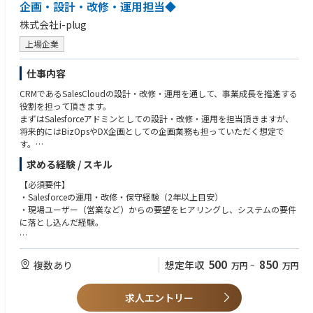
企画・設計・改修・運用担当◆
裁者（経営層・事業責任者）へのアプローチ戦略を立案・実行します。
■求める人物像
株式会社i-plug
￣￣￣￣￣￣￣
●ビジネス・コンサルティング（提案・ROI設計）
・構想力: 目の前の事象にとらわれず、全体俯瞰で課題を構造化できる方
上場企業
顧客経営層との対話を通じて、本質的な経営課題（As-Is）と理想像（To-B
・リーダーシップ: 権限がなくとも、専門性の高いメンバーをリスペクト
e）のギャップを特定します。技術導入ありきではなく、投資対効果（RO
し、チームを動かせる方
仕事内容
I）やビジネスプロセス変革（DX）の観点から、Ristの技術資産を活用した
・オーナーシップ: 担当アカウントの成長と、Ristの事業利益に対して、当
解決策を企画・提案します。
事者意識を持ってコミットできる方
CRMであるSalesCloudの設計・改修・運用を通して、事業成長を推進する
・顧客の業界や規模を問わず、そのビジネスモデルを深く理解しようとす
役割を担って頂きます。
●プロジェクト・オーナーシップ（合意形成・指揮）
る知的好奇心をお持ちの方
まずはSalesforceアドミンとしての設計・改修・運用を担当頂きますが、
社内のテクニカルセールス（TS）、プロジェクトマネージャー（PM）、
将来的にはBizOpsやDX企画としての企画業務も担っていただく想定で
エンジニアをアサインし、最適なチームを組成します。契約交渉、価格決
す。
定、ステークホルダー間の利害調整を行い、プロジェクトを成約（受注）
まで導くとともに、納品後のビジネス価値創出まで責任を持ちます。
求める経験 / スキル
【主な業務内容】
・Salesforceの設計・改修・運用
【必須要件】
・業務プロセス設計と改善
・Salesforceの運用・改修・保守経験（2年以上目安）
・各部門の業務プロセスを分析し、課題を特定
・現場ユーザー（営業など）からの要望をヒアリングし、システムの要件
・効率化、標準化、自動化に向けた業務プロセスを設計、構築
に落とし込んだ経験。
・新しい業務プロセス導入後の効果測定、継続的な改善
・データ利活用
【歓迎する要素】
・Salesforceをはじめとする各種データソースからのデータ収集、分析、
・課題特定・企画立案・Pjt組成・Pjt推進等の企画業務経験
500
850
複数あり
想定年収
万円
~
万円
可視化
・Tableau、PowerBIなどのBIツールの使用経験
・事業課題の発見、改善策の立案、効果検証
・スプレッドシート・SQL・SOQLを用いたデータ抽出、加工・分析経験
・データに基づいた意思決定を支援するためのレポート、ダッシュボード
求人エントリー
・Salesforceの資格保持者
の作成