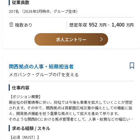
【現在のIT環境】
従業員数
開発・デザイン・CS・マーケティングなど、多様なチームとの共創・合意
アジャイル開発（Scrum / Kanbanなど）の手法を用いたPM経験
・パスワード管理：1Password
形成
定量・定性データ分析の基礎知識およびBIツールの利用経験
207名
（2026年3月時点、グループ全体）
・チャット: Slack
・オンライン会議：Google Meet
【具体的な仕事内容】
▼素養・スキル面
・グループウェア: Google Workspace
952
1,400
複数あり
想定年収
万円
~
万円
■ヌーラボサービスの事業規模拡大
遊び心を持って取り組むことができる
・スクリーンショット共有：Gyazo
顧客のニーズと市場のトレンドを理解し、ヌーラボのミッションに共感し
顧客の声をただ聞くだけでなく、ヌーラボのミッションに共感してプロダ
・情報共有：Helpfeel Cosense
ながら魅力的な製品を提供し続けます。
クト開発に取り組んでいただきたいと考えます。
求人エントリー
・社内FAQ：Helpfeel
プロダクト戦略の策定・実行、プロダクトビジョン / ロードマップの策
進んでアウトプット・言語化できるスキル
定・優先順位付けと実行を担います。
リモートワーク中心の働き方において、想いや考えを言語化する力、能動
まずはいくつかのチームを担当してもらい、プロダクト・顧客・チームの
的なコミュニケーションが必要になります。
理解を深めていただきます。
グローバルへのマインドセット
関西拠点の人事・総務担当者
英語でのコミュニケーションに抵抗がない方（翻訳ツールの利用可 / 今後
■プロダクト要件定義とプロジェクトマネジメント
海外メンバーとの連携を強化していきます）
メガバンク・グループのITを支える
ユーザーストーリーや要件定義などをPRDに落とし込み、開発要件を明確
化します。
【歓迎要件】
仕事内容
エンジニアやデザイナーと協働し、アジャイル開発の手法を活用したプロ
バックオフィス向け事業に関するユーザー像・ドメインの深い解像度
ジェクトを推進します。
ユーザーリサーチ・インタビューの実施および開発プロセスへの組み込
【ポジション概要】
み、改善をリードした経験
親会社の好業績等に伴い、同社では今後も事業を拡大していくことが想定
■効果測定とデータ分析
データ分析スキル（SQL / Mixpanel / Tableau等の利用経験）とクリエイ
されます。その中で、関西拠点は首都圏広域災害の備えとしての機能に加
パフォーマンス測定、ユーザー行動ログや調査結果の分析・振り返りを通
ティブな発想を併せ持つ方
え、開発拠点機能を担う重要な拠点として拡大を進めて参ります。
して、継続的な改善を推進します。
UXデザインやUI設計に関する知識、またはプロジェクトマネジメント関連
そのような関西BCにおける拠点管理者として、人事・総務などの幅広い業
の資格（PMP等）
務を担当いただきます。現在関西BCでは180名程度の社員が勤務していま
■ステークホルダーとのコミュニケーション
求める経験 / スキル
す。開発機能の拡大のため、①関西勤務者の拡大と定着 ②より良い職場環
開発、デザイン、カスタマーサクセス、カスタマーサポート、マーケティ
境の整備を実施いただきます。
【必須（MUST）】
ングチームなど多様なチームとの連携を通じたプロジェクト推進を担いま