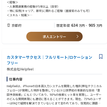
【業務内容】（雇入れ直後）
＜経験＞
す（同社では海外拠点にもデザインチーム、マーケティングチームのメン
以下の業務を主とし、関西BCにおける運営業務を幅広く対応いただきま
・人事関連業務の経験が5年以上（目安）
バーが在籍しています）。
す。自律的な人事運営を行う中で必要な施策を自ら作り出し、
・特に採用(キャリア、新卒)に関わるご経験（面接官のみでも可）
ユーザーやコミュニティとの対話（インタビュー、ユーザーフィードバッ
関西BCの発展に寄与していただくことを期待しています。
＜スキル・知識＞
ク）を通じたニーズの把握を進めます。
1)人事・・・関西BC勤務者の採用全般（キャリア、新卒）、人事運営のフ
・戦略立案、推進能力
ォロー、
・関係各部署とのコミュニケーション力
634
905
京都府
想定年収
万円
~
万円
勤務者からの問い合わせ対応、新規着任者や出張者の受入な
【歓迎（WANT）】
ど
＜経験＞
2)総務・・・働きやすいオフィス環境の整備、関西BCでのイベントの対応
求人エントリー
・拠点運営、拠点開発のご経験
◇やりがい◇
特に企業における戦略立案と推進において、リーダーシップを発揮された
・まだ立ち上がったばかりの関西BCで、ゼロからの仕組みづくりを担って
ご経験のある方、幅広い業務に主体的にかかわってきた方を優遇します
いただけます
また、IT業界での人事経験のある方、人事マネジメント(部下育成、管理、
・銀行系であるものの、裁量をもってスピードを意識した対応ができます
評価)のご経験のある方を歓迎します
カスタマーサクセス｜フルリモート/ロケーション
・本社人事と連携しながら、高度な人事施策に挑戦できます
＜スキル・知識＞
【想定担当案件（例）】
フリー
・システム開発に関わる知識・スキル
以下のような業務をマルチに対応していただく予定です
【求める人物像】
株式会社Helpfeel
・関西圏での採用業務（キャリア・新卒）。母集団形成、選考、受入、定
・協調性を持ち、また主体的に行動出来る方
着支援など
・自ら課題を発掘し、能動的に解決していける方
・HRBPとして、関西BC勤務者の人事運営のフォロー(面談など)、社員か
仕事内容
・難しい交渉を着地まで導くリーダーシップを発揮できる方
らの相談窓口、拠点対応
・関係者と適切なコミュニケーションが図れる方
Helpfeelは、iPhoneの日本語入力システムを開発した増井(弊社テクニカル
・同社の拠点代表として、銀行の現地組織と協業しながら、職場環境の整
・困難なこともあきらめずに最後までやり抜くことができる方
フェロー)が発明した特許を取得している(※1)世界初の革新的な技術「意
備、改善の推進
図予測検索」にもとづいており、98%の検索ヒット率を実現し、ユーザー
・本社総務部・人事部からの業務委託(拠点固有の総務事務) など
のどんな質問表現にも適切に答えることができます。現在、75%のユーザ
【成長機会】
ーはFAQで疑問を解決できていないとまで言われており、恒常的に課題を
本社の役員層、本社各部署の部長層～調査役、関西BCで勤務する社員、関