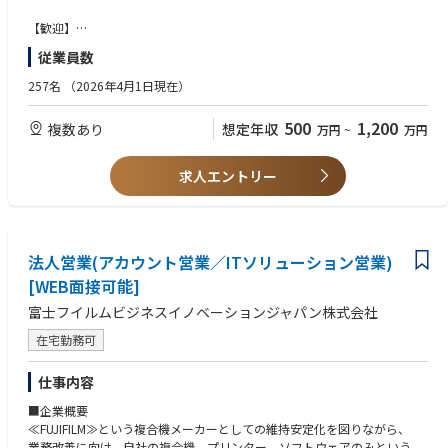
【業務の魅力】
高齢化に伴う生産年齢人口の減少により、製造現場では熟練加工技術者の
【歓迎】
確保など人材不足が課題となるなか、多様化する顧客ニーズに対応するた
■自動搬送システムについての経験
従業員数
めに多品種少量生産が求められています。この要求に対応するため自動搬
■工作機械についての経験
送システムの需要が増えていますが、システムが複雑なため簡単な操作で
257名
（2026年4月1日現在）
フレキシブルな生産を実現する制御ソフトを開発することで、世界中に広
【魅力】
がるお客様の生産性向上に貢献することができます。
■IoTやAIのテクノロジーを活用した開発など、最先端の技術開発に携わる
500
1,200
複数あり
想定年収
万円
~
万円
ことができます。
■勉強会がエンジニア間で定期的に行われているほか、資格手当も充実し
ており、入社後も会社がサポートしながら技術レベルを向上可能です。
求人エントリー
■世界最大の工作機械メーカーの100％子会社。稼働時間も安定している
ほか、各種手当も充実
法人営業(アカウント営業／ITソリューション営業)
[WEB面接可能]
富士フイルムビジネスイノベーションジャパン株式会社
在宅勤務可
仕事内容
■企業概要
≪FUJIFILM≫という複合機メーカーとしての維持安定化を図りながら、
業務改善に向け、自社の複合機、プリンター、ソフトウェアのみという