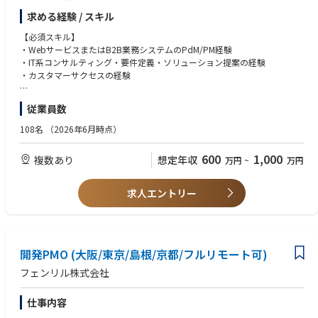
【開発体制】
クトに落とし込むプロダクトマネージャーを募集します。
求める経験 / スキル
・アジャイル開発
・POがユーザインタビューからの要望の管理
◆◆業務のミッション
【必須スキル】
・PdMと企画/設計エンジニアで仕様の策定
・現場課題の構造化：製造現場の運用や多岐にわたる要望をヒアリング
・WebサービスまたはB2B業務システムのPdM/PM経験
・実装担当者であっても、仕様の関与も随時実施
し、本質的な課題を特定する。
・IT系コンサルティング・要件定義・ソリューション提案の経験
・デザインコンセプトはデザイナーで決定
・プロダクトへの抽象化：特定の1社のためのカスタマイズではなく、数
・カスタマーサクセスの経験
実装時のデザインはPdMとエンジニアで確定
千社が利用可能な「汎用的な機能」としてプロダクト構造に落とし込む。
・開発とビジネスの橋渡し：開発チームが実装に取り組めるよう、論理的
【求めるスキル・姿勢】
【これから解決したい技術的な課題】
従業員数
かつ具体的な要件定義を行い、リリースまでのプロジェクトを推進する。
・お客様の前に立ち、業務運用を聞き出して要件に落とし込んだ経験があ
・CI/CDの環境整備
る
108名
（2026年6月時点）
・テストの自動化
◆◆仕事内容
・曖昧な状態から優先順位を判断し、制約の中で現実解を出せる
・ユーザ増加時の負荷対策
・顧客ヒアリング： お客様先で業務運用を直接ヒアリングし、現場の困り
・関係者（顧客・開発・営業・CS）を巻き込み、合意形成までやり切れる
600
1,000
複数あり
想定年収
万円
~
万円
ごと・業務フローを把握する
【開発環境】
・課題の構造化： ヒアリング内容から、要望の裏にある真の課題を特定
【求める人物像】
■言語：C#
し、整理・抽象化する
・実直に現場と向き合える方
求人エントリー
■フレームワーク：.net framework 4.8、ASP.NET MVC WebAPI2
・要件定義・設計： ユーザーストーリー作成、業務フロー設計、仕様策
・論理的思考力に長けた方
■DB： Microsoft SQL Server
定、エッジケース・QA観点の整理
・ビジネスへの当事者意識
■使用ツール(環境)： AWS / GitHub / Slack / Gather.town / Notion
・提案・合意形成： お客様への提案・すり合わせを行い、「これで進め
る」を握る
・開発連携： 合意した要件を開発チームへ伝達し、仕様調整・スコープ調
開発PMO (大阪/東京/島根/京都/フルリモート可)
整・リリース推進を行う
フェンリル株式会社
・機能検証： リリースされた機能が設計意図どおりに動作するかテストす
る
仕事内容