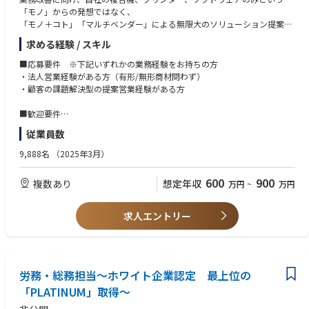
「モノ」からの発想ではなく、
「モノ＋コト」「マルチベンダー」による無限大のソリューション提案を
した企業です。
求める経験 / スキル
■法人営業の各ポジションについて
■応募要件 ※下記いずれかの業務経験をお持ちの方
・法人営業経験がある方（有形/無形商材問わず）
<アカウント営業>
・顧客の課題解決型の提案営業経験がある方
・お客様が抱えるさまざまな課題に対して、商品やサービスのご提案・解
決を行う【お客様を成功に導くコーディネーター】の仕事です！
■歓迎要件
・複合機の維持安定化を図りながら、業務改善に向け、自社の複合機、プ
・IT業界での法人営業経験がある方
従業員数
リンター、ソフトウェアのみという「モノ」からの発想ではなく、「モノ
・経営層へのアプローチや、大手クライアント向けの営業経験がある方
＋コト」「マルチベンダー」による無限大のソリューション提案が可能で
・お客様の経営/業務課題抽出力、価値訴求スキル
9,888名
（2025年3月）
す
・市場分析、計画立案、パイプライン管理経験
・提案書カスタマイズ作成、顧客へのプレゼンテーションやデモ経験
600
900
複数あり
想定年収
万円
~
万円
<ITソリューション営業>
・販売戦略や提案シナリオ策定の経験、SEやスタッフを巻き込んだ案件推
・アカウント営業が発掘した案件化の糸口を一緒に支援、協業しながら案
進経験
件化まで伴走し具体化させていく、
求人エントリー
専門的な知見からアカウント営業を補佐するのがソリューション営業職で
す。
★顧客のあるべき姿実現に向けた現状での課題を解決するために、業務上
の問題解決やドキュメントの利活用促進、コミュニケーション活性化など
労務・総務担当～ホワイト企業認定 最上位の
の提案活動をします
「PLATINUM」取得～
★顧客の経営課題から業務課題に対し、ドキュメント関連サービスやソリ