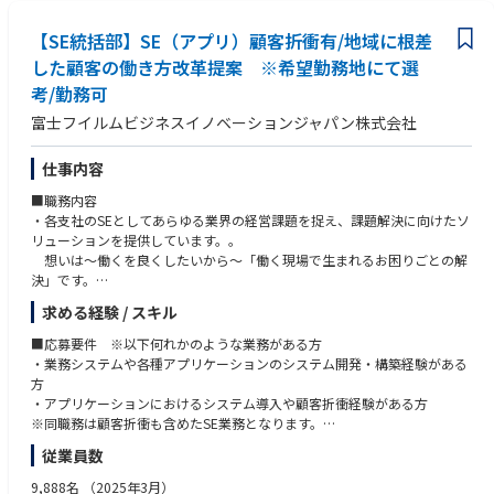
す。
【SE統括部】SE（アプリ）顧客折衝有/地域に根差
■同ポジションの魅力/働き方
した顧客の働き方改革提案 ※希望勤務地にて選
【顧客基盤を活かした価値提供】
考/勤務可
・ドキュメントを扱うあらゆる業界と部門にリーチできる顧客基盤を活か
し、アナログとデジタルの接続などの当社独自の技術と、
富士フイルムビジネスイノベーションジャパン株式会社
他社の様々なソリューションを組み合わせることで、当社にしかできな
い提案が可能です。
仕事内容
業種・規模も様々な幅広い顧客網の中からアプローチをするため、まだ
競合他社が踏み込めていない手つかずの領域も多く、
■職務内容
裁量をもってお客様の効率的な働き方や創造的な働き方を実現すること
・各支社のSEとしてあらゆる業界の経営課題を捉え、課題解決に向けたソ
ができます。
リューションを提供しています。。
【自社で蓄積したノウハウを凝縮した価値提供】
想いは～働くを良くしたいから～「働く現場で生まれるお困りごとの解
・当社には、試行錯誤を繰り返した社内成功事例・失敗事例の蓄積があり
決」です。
ます。製造業のお客様に対しては、当社が製造業だからこその事例、
システムエンジニアリング統括部に所属頂き、各エリアでSE（アプリ）
求める経験 / スキル
営業部門のお客様に対しては当社の営業部門の事例を活かす等「当社自
として従事頂きます。
身が実験台となることによる」リアルな提案を行うことができます。
・営業と同行し、お客様の業務内容や課題を理解し、課題解決に向けた最
■応募要件 ※以下何れかのような業務がある方
また、お客様の目線に立った、具体的で効果的なアプローチを、関連部
適ソリューション提案に向けて、要件定義からシステムやサービスの
・業務システムや各種アプリケーションのシステム開発・構築経験がある
門と協力して行うことができます。
設計・構築、導入、保守・運用を役割に応じて担当して頂きます。
方
【幅広いキャリアパスと開発計画支援】
自分が携わった仕事やシステムがお客様にどう活用され、働き方を改善
・アプリケーションにおけるシステム導入や顧客折衝経験がある方
・業務内容やキャリアの幅を広げ、成長していくことを期待しています。
できたか、ダイレクトに味わえる業務です。
※同職務は顧客折衝も含めたSE業務となります。
毎年上司と一緒に掲げた目標に向けた積極的な行動と
成果を評価する組織風土がございます。
従業員数
【担当領域】
■歓迎要件
【ワークライフバランスを維持し働ける環境】
・オフィス関連業務、基幹業務（基幹システム）等を想定 ※ご経験・ス
・SIerやクライアントワークの中で顧客へのシステムPJの対応経験がある
9,888名
（2025年3月）
・全社平均残業時間：約20時間/月。自社でも業務改革、プロセス効率