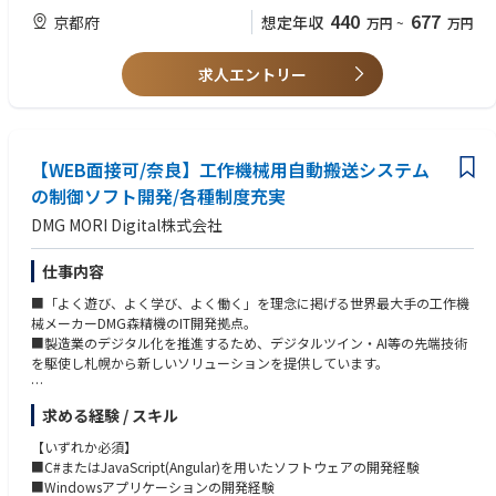
上場後は株主総会運営や開示書類の作成補助等の業務に携わるチャンスが
440
677
京都府
想定年収
万円
~
万円
あります。
求人エントリー
【WEB面接可/奈良】工作機械用自動搬送システム
の制御ソフト開発/各種制度充実
DMG MORI Digital株式会社
仕事内容
■「よく遊び、よく学び、よく働く」を理念に掲げる世界最大手の工作機
械メーカーDMG森精機のIT開発拠点。
■製造業のデジタル化を推進するため、デジタルツイン・AI等の先端技術
を駆使し札幌から新しいソリューションを提供しています。
【仕事内容】
求める経験 / スキル
ロボット/AGV(無人搬送車)/AMR(自立走行ロボット)等を用いて工作機械や
各種装置に部品を搬送する自動搬送システム制御ソフトウェアの開発を担
【いずれか必須】
当いただきます。
■C#またはJavaScript(Angular)を用いたソフトウェアの開発経験
■Windowsアプリケーションの開発経験