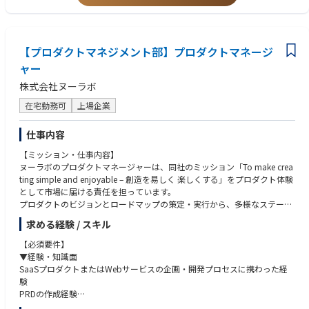
・データをもとに業務課題を可視化し、改善施策につなげた経験
す。
・メンバーのフォローやレビューなど、小規模チームにおけるリーダー経
験
▍生成AIを活用し、改善スピードを高める
実装や業務改善のスピードを高める手段として、生成AIサービスやAIエー
【プロダクトマネジメント部】プロダクトマネージ
ジェントを積極的に活用します。AIを使って素早く試作し、現場からのフ
ャー
ィードバックを受けながら改善していくことを重視します。
株式会社ヌーラボ
▍社内ツール・自動化基盤を開発・改善する
在宅勤務可
上場企業
業務改善のための社内ツールや自動化基盤を開発します。小さなスクリプ
トから、本番運用を前提としたWebアプリケーション、外部サービスとの
仕事内容
API連携、データ可視化・集計の仕組みまで、課題に応じて幅広く対応し
ます。
【ミッション・仕事内容】
ヌーラボのプロダクトマネージャーは、同社のミッション「To make crea
▍リリース後の定着・改善まで担う
ting simple and enjoyable – 創造を易しく 楽しくする」をプロダクト体験
実装して終わりではなく、現場メンバーが実際に使える状態まで伴走しま
として市場に届ける責任を担っています。
す。利用状況を確認し、必要に応じて改善を重ねるところまで業務に含ま
プロダクトのビジョンとロードマップの策定・実行から、多様なステーク
れます。
ホルダーのハブとなり、リリース後の市場浸透施策まで、PdMとPMMの両
求める経験 / スキル
面を横断的に担当します。
▍開発部と現場をつなぎ、優先度を判断しながら推進する
【必須要件】
開発部に所属しながら、導入・運用支援に関わる現場メンバーと連携し、
【具体的な挑戦課題】
▼経験・知識面
業務理解をもとに取り組むべき課題を見極めます。単発の依頼対応ではな
プロダクト戦略・ビジョン・ロードマップの策定と優先順位付け
SaaSプロダクトまたはWebサービスの企画・開発プロセスに携わった経
く、事業インパクトや現場負荷を踏まえて優先度を判断し、継続的に改善
データ構造や制約を理解した上での、PRD（プロダクト要件定義書）への
験
を進めます。
落とし込み
PRDの作成経験
パフォーマンス測定やユーザー行動ログの分析を通じた継続的な改善
エンジニアやデザイナーとの協業経験