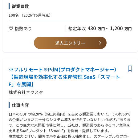
務
- チームでのアーキテクチャ設計・意思決定の経験
従業員数
- プロダクトの肥大化を防ぐための「機能追加の抑制」や「共通化」の判
断
【歓迎スキル】
108名
（2026年6月時点）
以下の技術環境での業務経験
- AI駆動開発の標準化
-SQLServer, ASP.NET MVC WebAPI, AWS, Azure, React/Vue.js（今後Blaz
430
1,200
複数あり
想定年収
万円
~
万円
- AIの活用(ClaudeCode, Devin, gemini等)を前提とした開発フローの構築
orに移行予定）
および実践とチーム内への展開
- AIコーディングツールを実務で使い込んでいる方
- 開発時間を圧縮し、浮いた時間を「ドメインの理解」と「設計の検討」
求人エントリー
に充てるスタイルの実践
- チームの技術力底上げ
- ドメインチーム（受注・在庫・生産等）のリーダーとして、コードレビ
ューや設計判断の基準作り
※フルリモート※PdM(プロダクトマネージャー）
【製造現場を効率化する生産管理 SaaS「スマート
【ネクスタの特徴】
F」を展開】
・フルリモート
・フルフレックス
株式会社ネクスタ
・自社開発プロダクト
・製造業向けSaaS
仕事内容
【開発組織】
日本のGDPの約20%（約120兆円）を占める製造業において、その約60%
・PO1名、PdM1名、企画/設計エンジニア3名
の企業がいまだに十分なシステム導入を行えていないという現状がありま
・フルスタックエンジニア7名、業務委託2名
す。この巨大な未開拓市場に対し、当社は、製造業のあらゆるコア業務を
・機能ごとにチームが分けていて3チームで稼働中
支えるSaaSプロダクト「Smart F」を開発・提供しています。
事業拡大に伴い、顧客の声を正確に捉え抽象化し、スケーラブルなプロダ