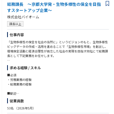
フェンリルではPMOのプロフェッショナルを目指す、プロジェクトマネー
総務課長 ～京都大学発・生物多様性の保全を目指
ジャーに転向する、組織マネジメントにも携われる部門長を目指すなどさ
すスタートアップ企業～
まざまなキャリアの選択肢がございます。
株式会社バイオーム
【参考リンク】
課長以上
フェンリル社員インタビュー「品質管理の役割を見直す新しい組織、PMO
の課長に今後の展望を聞いてみた
仕事内容
https://www.wantedly.com/companies/fenrir/post_articles/879512
「生物多様性の保全を社会の当然に」というビジョンのもと、生物多様性
ビッグデータの作成・活用を進めることで「生物多様性市場」を創出し、
環境保全活動と経済合理性が両立した社会の実現を目指す同社にて総務課
長として下記業務をお任せします。
・給与計算
求める経験 / スキル
・労務管理
・入退社手続き
■必須
・契約書管理
・労務業務の経験
・備品管理
・総務業務の経験
・プロジェクト案件管理
・業務フローの改善、規定の改定
■歓迎
・健康診断、産業医対応
・開示業務の経験
従業員数
・採用業務補助
・会議体の運営の経験
・その他庶務
53名
（2026年5月）