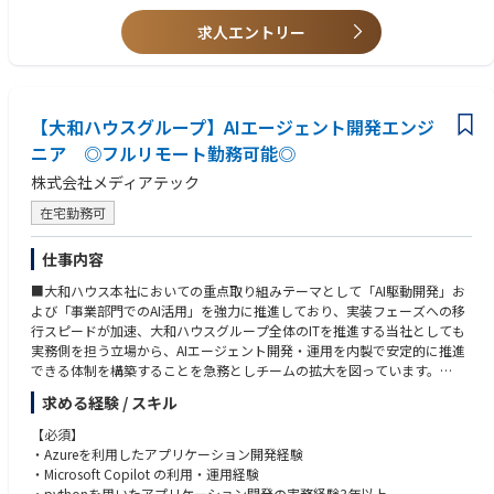
【部長就任後】
・ワークライフバランスを維持し働ける環境
術的な議論ができる実務理解（開発経験は必須としないが、モデル開発の
■ 事業収益性の向上とプロジェクト管理体制の強化
（全社平均残業時間：約20-30時間/月）
勘所や技術トレンドを把握していること）
求人エントリー
採算管理・リソース管理を通じて、事業収益性の向上とプロジェクトガバ
ナンスの強化を推進します。
★「言行一致」で、自社でもオフィスDX化による業務改革、営業プロセス
【求める人物像】
■ ソリューション提供プロセスの標準化
効率化、働き方改革に取り組んでいます。リモートワークを利用して状況
・目標達成に向けて結果を考察し、自ら改善提案を行い、周囲を巻き込み
案件推進の標準化・仕組み化を進め、品質と生産性の向上を推進します。
に応じて柔軟な働き方ができる環境です。
ながら実行できる方
■ 事業成長と新たな価値提供の推進
【大和ハウスグループ】AIエージェント開発エンジ
・技術者・営業・経営層など異なる立場のメンバーと対等に議論し、意思
製造業・ライフサイエンス・社会インフラをはじめとする顧客ドメインの
決定を下せる方
ニア ◎フルリモート勤務可能◎
理解を深めながら、営業・コンサルタントと連携し最適なソリューション
・メンバーの成長を自分ごととして捉え、育成・評価に前向きに取り組め
株式会社メディアテック
戦略を立案・推進します。
る方
■ 組織マネジメント・人材育成
・自分の業務領域にとらわれず、事業全体の成功にコミットできる方
在宅勤務可
社長・経営陣と方針をすり合わせながら、組織運営、人材育成、評価を通
じて組織力の向上を推進します。
【歓迎スキル】
仕事内容
・AI・機械学習領域における大規模プロジェクトのマネジメント経験
・画像AIを活用したソリューション開発・導入経験
■大和ハウス本社においての重点取り組みテーマとして「AI駆動開発」お
・製造業・ライフサイエンス・社会インフラいずれかの業界知識、または
よび「事業部門でのAI活用」を強力に推進しており、実装フェーズへの移
当該業界での業務経験
行スピードが加速、大和ハウスグループ全体のITを推進する当社としても
・事業計画策定や組織立ち上げ、組織改革の経験
実務側を担う立場から、AIエージェント開発・運用を内製で安定的に推進
・顧客課題に対するコンサルティングや提案活動の経験
できる体制を構築することを急務としチームの拡大を図っています。
・複数部門を横断したプロジェクト推進経験
なお、フルリモート勤務可能なので、勤務地は北海道から沖縄まで、日本
求める経験 / スキル
全国どこからでも働いていただけます。
入社日以外の出社は年１～４回程度なので、入社後の勤務地は国内であれ
【必須】
ば問いません。
・Azureを利用したアプリケーション開発経験
また、働く時間に制限もなく、月160時間の勤務で、午前５時～２２時ま
・Microsoft Copilot の利用・運用経験
での間であれば、自由な時間に働いていただけます。業務を途中で中断し
・pythonを用いたアプリケーション開発の実務経験3年以上