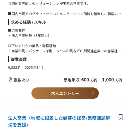
う印刷業界向けのソリューション提案型の営業です。
い提案が可能です。
業種・規模も様々な幅広い顧客網の中からアプローチをするため、まだ
■国内市場でのグラフィックコミュニケーション領域を担当し、顧客のビ
競合他社が踏み込めていない手つかずの領域も多く、
ジネスモデルの変革を支援し販売推進を担っていただきます。
裁量をもってお客様の効率的な働き方や創造的な働き方を実現すること
求める経験 / スキル
顧客の課題を掘り下げ、印刷工程の効率化や販促・マーケティング活用な
ができます。
ど、印刷ビジネス全体の価値・売上向上に向けた提案を行います。
【自社で蓄積したノウハウを凝縮した価値提供】
■応募要件
・当社には、試行錯誤を繰り返した社内成功事例・失敗事例の蓄積があり
・法人営業経験（3年以上）
営業活動を軸に、マーケティングや新しいサービスの創出に携われるポジ
ます。製造業のお客様に対しては、当社が製造業だからこその事例、
ションです。
営業部門のお客様に対しては当社の営業部門の事例を活かす等「当社自
以下いずれかの業界・職種経験
※グラフィックコミュニケーション領域：https://www.fujifilm.com/fb/s
身が実験台となることによる」リアルな提案を行うことができます。
・商業印刷、パッケージ印刷、ラベル印刷など印刷関連企業での営業経験
olution/ondemand/navigation-ga
また、お客様の目線に立った、具体的で効果的なアプローチを、関連部
・プロダクションプリンター／印刷機器メーカー・販売会社での営業経験
従業員数
門と協力して行うことができます。
・サービスビューロ（可変データ帳票・DMなどの出力業務会社）での営
【幅広いキャリアパスと開発計画支援】
業経験
9,888名
（2025年3月）
■仕事内容
・業務内容やキャリアの幅を広げ、成長していくことを期待しています。
・印刷関連ソフトウェア・ワークフローシステムの営業経験
本ポジションでは、印刷業界・一般企業向けに、
毎年上司と一緒に掲げた目標に向けた積極的な行動と
600
1,000
複数あり
想定年収
万円
~
万円
プロダクションプリンターやデジタル輪転インクジェット機器を中心とし
成果を評価する組織風土がございます。
■歓迎スキル
たソリューション提案営業を担っていただきます。
【ワークライフバランスを維持し働ける環境】
•デジタルプリント／インクジェット／オフセット印刷に関する知見
・全社平均残業時間：約20時間/月。自社でも業務改革、プロセス効率
•プリプレス・ポストプレス工程の理解
求人エントリー
単なる機器販売ではなく、印刷業界の変化や顧客の経営課題を捉え、
化、働き方改革に取り組んでいます。
•製造業などでの課題解決型提案営業の経験
「業務改善・生産性向上・売上拡大」など経営課題の解決に寄与する提案
・在宅勤務は週2回利用可となります。
•第二新卒クラスで、製造業など有形商材の営業経験を持ち、
活動を行います。
「印刷業界でソリューション提案に挑戦したい」意欲をお持ちの方も歓迎
■配属部門
システムエンジニアリング統括部
法人営業（地域に根差した顧客の経営/業務課題解
■求める人物像
■業務内容
•顧客課題の理解から提案を構築できる「課題解決志向」の方
決を支援）
・顧客（印刷会社・サービスビューロ・一般企業など）の課題把握・ヒア
•自身の提案が顧客企業の業績向上に直結することにやりがいを感じる方