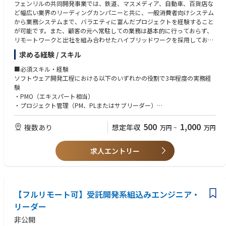
フェンリルの共同開発事業では、鉄道、マスメディア、自動車、百貨店な
◆◆このポジションで得られるスキル・経験
ど幅広い業界のリーディングカンパニーと共に、一般消費者向けシステム
・高度な抽象化・モデリング能力：複雑なアナログ業務を、整合性の取れ
から業務システムまで、バラエティに富んだプロジェクトを経験すること
たデジタルデータ構造へと変換するスキル。
が可能です。また、顧客の元へ常駐しての業務は基本的に行っておらず、
・バーティカルSaaSのグロース経験：大きな市場において、プロダクトが
リモートワークと出社を組み合わせたハイブリッドワークを採用してお
業界標準へと成長していく過程を経験できる。
り、落ち着いた環境で業務を遂行いただけます。各プロジェクトは半年〜
・実務に根ざしたAI活用：単なるトレンドではなく、製造業の生産性を実
求める経験 / スキル
1年程度の期間であることが多く、新規開発案件も多数あります。PMOと
効的に高めるためのAI実装経験。
して多くのプロジェクトに参画いただくことで、多種多様な業種・業界・
■必須スキル・経験
システムに関わることができ、PMOとしてのスキルを高めていただけるチ
ソフトウェア開発工程における以下のいずれかの役割で3年程度の実務経
◆◆このポジションの魅力（できること）
ャンスが数多くございます。職種や部門の垣根なく数多く勉強会の開催や
験
・社会的なインパクト：日本の基幹産業の生産性に直結する仕事であり、
コミュニケーション機会があり、PMOとして市場価値を向上し続けること
・PMO（エキスパート相当）
自分の設計した機能が現場の生産性を変える手応えが得られます。
や、異分野の知識を得ることもでき、仲間と刺激し合いながら、切磋琢磨
・プロジェクト管理（PM、PLまたはサブリーダー）
・裁量と責任：経営陣や開発チームと密に連携し、プロダクトの「何を作
できる環境がございます。新たなPMOチームの立ち上げメンバーとして、
るか」という意思決定の根幹に関わることができます。
組織や文化を作っていくことができます。
■歓迎スキル・経験
・純粋な課題解決への注力：トレンドに流されず、現場のユーザーが真に
500
1,000
複数あり
想定年収
万円
~
万円
・環境を問わず広い開発経験
困っていることを解決するという、実直なプロダクト開発に専念できる環
【お任せする業務】
・PM / PL としての業務経験
境です。
開発プロジェクトの上流工程からPMOとして参画いただき、スケジュール
求人エントリー
・自社開発と受託開発両方における経験
管理・課題解決などのプロジェクト遂行におけるアドバイザー業務を主に
ご担当いただきます。
・スケジュール管理、タスク管理
【フルリモート可】受託開発系組込みエンジニア・
・開発プロセスの改善、標準化
・プロジェクトの定量分析とレポーティング
リーダー
非公開
【業務環境】