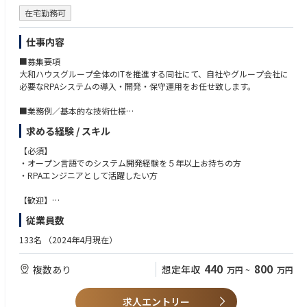
・VB.NET
在宅勤務可
・AI-OCR（DX Suite）
・MySQL など
仕事内容
■募集要項
大和ハウスグループ全体のITを推進する同社にて、自社やグループ会社に
必要なRPAシステムの導入・開発・保守運用をお任せ致します。
■業務例／基本的な技術仕様
・RPAツールの導入、保守・運用
求める経験 / スキル
業務フローのヒアリングからRPAロボットが代替する要件定義、シナリオ
作成をもとにした開発作業を担当いただきます。導入後の不具合対応やバ
【必須】
ージョンアップなど、保守運用までをお任せします。使用ツールの制約が
・オープン言語でのシステム開発経験を５年以上お持ちの方
あり、1人で1案件を担当します。
・RPAエンジニアとして活躍したい方
使用ツール：
-UiPath
【歓迎】
-VB.NET
・RPA開発、運用経験をお持ちの方
従業員数
-AI-OCR/DX Suite
-MySQL など
133名
（2024年4月現在）
■勤務形態
440
800
複数あり
想定年収
万円
~
万円
フルリモート勤務可能なので、勤務地は北海道から沖縄まで、全国どこか
らでも働いていただけます。入社日以外の出社は基本的にないので、入社
後の勤務地は問いません。
求人エントリー