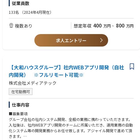
従業員数
してもらう想定です。
【歓迎】
・Scrumチームでの開発経験
133名
（2024年4月現在）
＜クライアントは大和ハウスグループ全体＞
・TypeScriptを用いた実務開発経験
出資は大和ハウス本体になりますが、売上好調かつDX推進の優先度が高い
・API設計（REST / GraphQL など）
400
800
複数あり
想定年収
万円
~
万円
ため、投資を惜しむことはありません。
・テスト戦略の設計・運用経験
潤沢なリソースのもと、最上流から変革を進めていくことが可能です。
・クラウド環境（AWS / Azure / GCP）の利用経験
求人エントリー
【求める人物像】
・技術を高める意欲のある方
・主体的に課題解決を行う意欲のある方
・業務改善が楽しいと感じる方
【大和ハウスグループ】社内WEBアプリ開発（自社
・開発が好きな方
内開発） ※フルリモート可能※
株式会社メディアテック
在宅勤務可
仕事内容
■募集要項
グループ会社の社内システム開発、全般の業務に携わっていただきます。
入社後は、社内WEBアプリ開発のチームに所属いただき、運用業務の自動
化システム等の開発業務からお任せ致します。アジャイル開発で進めて頂
きます。