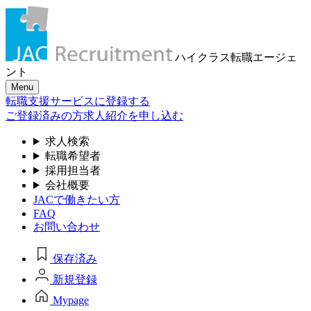
ハイクラス転職
エージェ
ント
Menu
転職支援サービスに登録する
ご登録済みの方
求人紹介を申し込む
求人検索
転職希望者
採用担当者
会社概要
JACで働きたい方
FAQ
お問い合わせ
保存済み
新規登録
Mypage