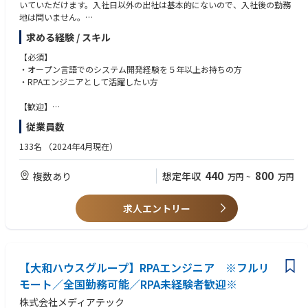
いていただけます。入社日以外の出社は基本的にないので、入社後の勤務
地は問いません。
また、働く時間に制限もなく、月160時間の勤務で、午前5時～22時まで
求める経験 / スキル
の間であれば、自由な時間に働いていただけます。業務を途中で中断した
り、働く時間を調整できるので、家事、育児、介護などとの両立も可能で
【必須】
す。社員が仕事をしやすい環境を整えることが一番の生産性向上につなが
・オープン言語でのシステム開発経験を５年以上お持ちの方
るとの考えから、フルフレックスを導入しています。
・RPAエンジニアとして活躍したい方
＜クライアントは大和ハウスグループ全体＞
【歓迎】
大和ハウスグループ480社、グループ従業員数(正社員のみ)48,831名の全
RPA開発、運用経験をお持ちの方
従業員数
てに関わるシステムを担っています。
出資は大和ハウス本体になりますが、売上好調かつDX推進の優先度が高い
【求める人物像】
133名
（2024年4月現在）
ため、投資を惜しむことはありません。
・プロジェクトを主体的に牽引する意欲がある方
潤沢なリソースのもと、最上流から変革を進めていくことが可能です。
・自分からソリューションを提案したい等、既存のやり方にとらわれずト
440
800
複数あり
想定年収
万円
~
万円
ライするのが好きな方
＜詳細な業務例／基本的な技術仕様＞
・業務改善が楽しいと感じる方
・RPAの開発・保守・運用
・開発が好きな方
求人エントリー
業務ヒアリング、要件定義、基本設計、詳細設計、実装、テスト、リリー
スまで開発作業を一気通貫で担当していただきます。
導入後はユーザーからの問い合わせ対応や不具合対応、RPA関連環境の運
用・保守までをお任せします。
【大和ハウスグループ】RPAエンジニア ※フルリ
使用ツールや言語：
モート／全国勤務可能／RPA未経験者歓迎※
・UiPath
株式会社メディアテック
・PowerAutomate