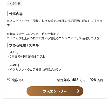
・リモート用にディスプレイ等の貸与有り
上場企業
・コミュニケーションは Slack
・ビデオ会議は Google Meet
仕事内容
・課題管理には Backlog / GitHub Issue を活用
・認定資格等の受験料を補助
組込みソフトウェア開発における様々な案件の受託開発に従事して頂きま
す。
【組織・チームカルチャー】
現状、課長１名を含め10名に満たない組織なので風通しは良いかと思いま
自動車技術からエンタメ・航空宇宙まで
す。各メンバーが対応している案件の事例を共有し合いながら相互にフォ
モノづくりを土台の技術で支える組込みエンジニアとして活躍して頂きま
ローを行ったり、 プロジェクトマネジメントに関する個々人の学習結果を
す。
求める経験 / スキル
共有するなどする機会があるのでお互いに成長できる環境があります。ま
た、決められたことを淡々とこなしていくというよりは、PMOとしてどの
【MUST】
ように活動すればより良い結果が得られるかを個々が考えながら活動を行
・C言語での開発経験3年以上
なっておりますので、新しいことへのチャレンジは行いやすい環境です。
【WANT】
【働き方】
・組込みソフトウェア開発の経験がある方
ハイブリッドワーク制度
・配属拠点オフィスへの出社もしくは自宅でのリモートワークを選択可能
【パーソナリティ】
483
928
複数あり
想定年収
万円
~
万円
となっております
・常に最新の情報をキャッチアップ、勉強しようとする姿勢のある方
・午前はリモートで午後は出社する、お子様の送り迎えや通院のため中抜
けするなども可能です
求人エントリー
※フルリモートワーク特例措置あり。住居拠点が通勤圏外となる社員へは
特例措置としてフルリモートワークでの勤務が可能です
【キャリアパス】