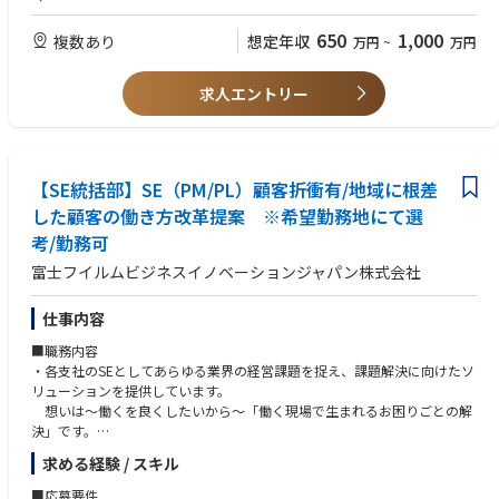
キルに応じて決定
方
化、働き方改革に取り組んでいます。
【担当業界一例】
・ローコードツール（kintone、PowerPlatform、Salesforce等）の開発経
650
1,000
・在宅勤務は週2回利用可となります。
複数あり
想定年収
万円
~
万円
・製造、金融、流通サービス、文教、官公庁/公共、医療などの各種業務
験がある方
における課題解決を実現する業務ソリューションを担当します。
・製造業向けシステム開発経験/工場設備/PLC/センターと連携した設備状
■配属部門
※新しい技術分野も活用し、お客様の課題に合わせた最適なソリューシ
態・生産進捗の見える化や予兆分析のシステム導入、
求人エントリー
システムエンジニアリング統括部
ョンを提供します。
適切なツール/プログラミング言語/AIなどを選定して、データ分析でき
る方
■今後のキャリアについて
・公共分野向けシステム開発経験/公共入札に関わる業務経験/自治体など
・提案から設計構築を担うSEとしてご活躍いただき、将来的にはより高度
公共のお客様の業務プロセスに関する知見がある方
な課題解決提案を担う提案SEや、
【SE統括部】SE（PM/PL）顧客折衝有/地域に根差
・金融業界向けシステム開発経験/金融業特有の品質指標・管理、ウォー
業務コンサル・PMとしてPJT全体を俯瞰して頂くキャリア形成が可能で
ターフォールプロセスの経験がある方
した顧客の働き方改革提案 ※希望勤務地にて選
す。
・AIプロジェクトの進行管理および技術サポートの経験（生成AIまたは機
考/勤務可
械学習AI）/お客様の課題を引き出して、
■同ポジションの魅力/働き方
業務プロセスへのAI活用を思考出来る方
富士フイルムビジネスイノベーションジャパン株式会社
【顧客基盤を活かした価値提供】
・生成AI、機械学習AIなどAI関連技術スタックに精通・興味関心がある方
・ドキュメントを扱うあらゆる業界と部門にリーチできる顧客基盤を活か
仕事内容
し、アナログとデジタルの接続などの当社独自の技術と、
他社の様々なソリューションを組み合わせることで、当社にしかできな
■職務内容
い提案が可能です。
・各支社のSEとしてあらゆる業界の経営課題を捉え、課題解決に向けたソ
業種・規模も様々な幅広い顧客網の中からアプローチをするため、まだ
リューションを提供しています。
競合他社が踏み込めていない手つかずの領域も多く、
想いは～働くを良くしたいから～「働く現場で生まれるお困りごとの解
裁量をもってお客様の効率的な働き方や創造的な働き方を実現すること
決」です。
ができます。
システムエンジニアリング統括部に所属頂き、各エリアでSE（PM/PL）
求める経験 / スキル
【自社で蓄積したノウハウを凝縮した価値提供】
として従事頂きます。
・当社には、試行錯誤を繰り返した社内成功事例・失敗事例の蓄積があり
・中規模案件及び高難易度/大型プロジェクトにおいて、構成する各領域の
■応募要件