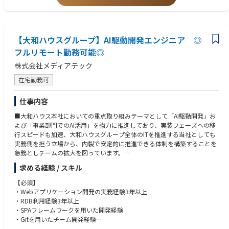
また、働く時間に制限もなく、月160時間の勤務で、午前5時～22時まで
の間であれば、自由な時間に働いていただけます。業務を途中で中断した
り、働く時間を調整できるので、家事、育児、介護などとの両立も可能で
す。社員が仕事をしやすい環境を整えることが一番の生産性向上につなが
るとの考えから、フルフレックスを導入しています。
【大和ハウスグループ】AI駆動開発エンジニア ◎
フルリモート勤務可能◎
【クライアントは大和ハウスグループ全体】
株式会社メディアテック
大和ハウスグループ480社、グループ従業員数(正社員のみ)48,831名の全
てに関わるシステムを担っています。
在宅勤務可
出資は大和ハウス本体になりますが、売上好調かつDX推進の優先度が高い
ため、投資を惜しむことはありません。
仕事内容
潤沢なリソースのもと、最上流から変革を進めていくことが可能です。
■大和ハウス本社においての重点取り組みテーマとして「AI駆動開発」お
よび「事業部門でのAI活用」を強力に推進しており、実装フェーズへの移
行スピードも加速、大和ハウスグループ全体のITを推進する当社としても
実務側を担う立場から、内製で安定的に推進できる体制を構築することを
急務としチームの拡大を図っています。
求める経験 / スキル
●AIチーム（4名）●
業務内容
【必須】
・SPA（Single Page Application）を中心としたWebアプリケーション開
・Webアプリケーション開発の実務経験3年以上
発
・RDB利用経験3年以上
・フロントエンドを主軸としつつ、API設計・バックエンド実装への関与
・SPAフレームワークを用いた開発経験
・生成AI / コーディング支援AIを活用した実装・設計・レビュー
・Gitを用いたチーム開発経験
入社後は研修の後、チーム開発をベースにOJTを行いながら実案件に従事