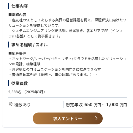
仕事内容
■職務内容
・各支社のSEとしてあらゆる業界の経営課題を捉え、課題解決に向けたソ
リューションを提供しています。
システムエンジニアリング統括部に所属頂き、各エリアでSE（インフ
ラ/IT基盤）として従事頂きます。
・営業と同行し、お客様の業務内容や課題を理解し、課題解決に向けた最
求める経験 / スキル
適ソリューション提案に向けて、要件定義からシステムやサービスの
設計・構築、導入、保守・運用を役割に応じて担当して頂きます。
■応募要件
自分が携わった仕事やシステムがお客様にどう活用され、働き方を改善
・ネットワーク/サーバー/セキュリティ/クラウドを活用したソリューショ
できたか、ダイレクトに味わえる業務です。
ンの設計、構築経験
【担当領域】
・お客様とのコミュニケーションを前向きに推進できる方
・オフィス関連業務、基幹業務（基幹システム）等を想定 ※ご経験・ス
・普通自動車免許（業務上、車の運転があります。）
キルに応じて決定
従業員数
【担当業界一例】
■歓迎要件
・製造、金融、流通サービス、文教、官公庁/公共、医療などの各種業務
・AWS/Azure/Microsoft365商談の設計、構築を単独で推進できるスキル
9,888名
（2025年3月）
における課題解決を実現する業務ソリューションを担当します。
・IT基盤系プロジェクトにてPMとして提案/設計/構築/運用の推進経験を
※新しい技術分野も活用し、お客様の課題に合わせた最適なソリューシ
有している方
650
1,000
複数あり
想定年収
万円
~
万円
ョンを提供します。
■今後のキャリアについて
求人エントリー
・提案から設計構築を担うSEとしてご活躍いただき、将来的にはより高度
な課題解決提案を担う提案SEや、
業務コンサル・PMとしてPJT全体を俯瞰して頂くキャリア形成が可能で