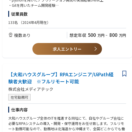
たり、働く時間を調整できるので、家事、育児、介護などとの両立も可能
・Gitを用いたチーム開発経験
です。社員が仕事をしやすい環境を整えることが一番の生産性向上につな
従業員数
がると思っておりますのでフルフレックスです。
【歓迎】
・Azure上でのシステム構築・運用経験
133名
（2024年4月現在）
●AIチーム(４名)●
・生成AIを用いたシステムやツールの開発・運用経験
業務内容
・AIエージェント、チャットボット等の運用・改善経験
500
800
複数あり
想定年収
万円
~
万円
・Microsoft Copilot を利用したエージェント運用・管理
・LangChain / LlamaIndex 等のフレームワーク利用経験
・生成AIを用いたAIエージェントの設計・開発・改善
・機械学習・深層学習に関する基礎知識（ 学習／推論／評価の基本概念を
・Azureを利用したAIエージェント基盤の構築・連携
理解しているレベル）
求人エントリー
・AIエージェントの運用支援
入社後は研修の後、チーム開発をベースにOJTを行いながら実案件に従事
【求める人物像】
してもらう想定です。
・技術を高める意欲のある方
・主体的に課題解決を行う意欲のある方
＜クライアントは大和ハウスグループ全体＞
【大和ハウスグループ】RPAエンジニア/UiPath経
・業務改善が楽しいと感じる方
出資は大和ハウス本体になりますが、売上好調かつDX推進の優先度が高い
・開発が好きな方
験者大歓迎 ※フルリモート可能
ため、投資を惜しむことはありません。
株式会社メディアテック
潤沢なリソースのもと、最上流から変革を進めていくことが可能です。
在宅勤務可
仕事内容
大和ハウスグループ全体のITを推進する同社にて、自社やグループ会社に
必要なRPAシステムの導入・開発・保守運用をお任せ致します。フルリモ
ート勤務可能なので、勤務地は北海道から沖縄まで、全国どこからでも働