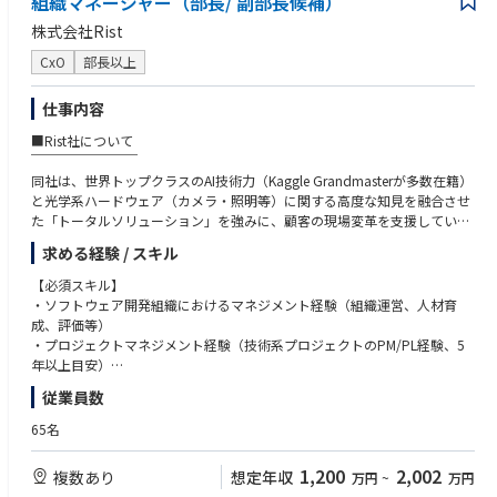
組織マネージャー（部長/ 副部長候補）
オの策定と展開方法検討
◇顧客企業の業務プロセスの理解と改善案の立案
株式会社Rist
◇顧客とのコラボレーション、経営層を招いたセミナー等でのプレゼンテ
CxO
部長以上
ーション、デモ
◇新規ソリューション＆ドキュメントサービス事業の企画および立ち上げ
仕事内容
[業界の例]各地域に根ざした企業(大手企業支社・関連会社)製造、金融、文
■Rist社について
教、流通サービス、医療、公共市場など
￣￣￣￣￣￣￣￣
[営業スタイル]既存顧客の深耕型営業（8割）、新規（2割）
同社は、世界トップクラスのAI技術力（Kaggle Grandmasterが多数在籍）
[業務の流れ]クライアントの現状把握→ヒヤリング、調査分析
と光学系ハードウェア（カメラ・照明等）に関する高度な知見を融合させ
→提案・見積もり→契約→導入後の保守管理・フォロー
た「トータルソリューション」を強みに、顧客の現場変革を支援していま
す。
求める経験 / スキル
【ポジションの魅力とやりがい】
■Vision
・強い接点力
【必須スキル】
￣￣￣￣
長年培ってきた技術力と業務ノウハウをもって、ドキュメントを扱うあら
・ソフトウェア開発組織におけるマネジメント経験（組織運営、人材育
・画像AIソリューション部の責任者候補として、経営陣と連携しながら事
ゆる業界と部門にリーチできる強い顧客基盤が最大の強みです。
成、評価等）
業・組織両面の課題解決を推進していただきます。
・プロジェクトマネジメント経験（技術系プロジェクトのPM/PL経験、5
・顧客の真の経営課題へ貢献
年以上目安）
【副部長ポジションの期間（入社後半年〜1年目安）】
顧客の総合窓口として各地域のクライアントの経営層やユーザー部門と継
・複数プロジェクトの採算管理、リソース管理、進捗管理の経験
従業員数
・部長のもとで組織マネジメント（採算管理・リソース管理・メンバー育
続的に接点を持ち、日常かつリアルな業務上の課題にアプローチいただき
・事業計画や組織目標の達成に向けて、課題抽出から施策実行までを推進
成）を実務レベルでサポート
ます。
した経験
65名
・並行して1〜2件の個別プロジェクトのプロジェクトマネージャーを担当
中長期でお客様に伴走し、自社と他社のソリューションを組み合わせてベ
・営業、顧客、開発チームなど多様な関係者を巻き込みながら成果創出を
し、現場の課題・技術動向を把握
ンダーフリーで提案が可能です。
推進した経験
1,200
2,002
複数あり
想定年収
万円
~
万円
・画像AIをはじめとする機械学習・AI技術について、専門エンジニアと技