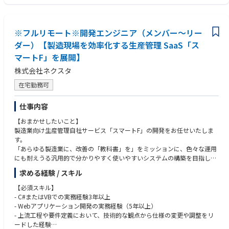
【本ポジションに期待する役割】
・戦略に紐づいたSalesforceに関連する業務プロセスの再構築
※フルリモート※開発エンジニア（メンバー～リー
・Salesforceの設計・改修・運用
（将来的には）Salestechの企画・導入・運用、BIツール（Tableau）の設
ダー）【製造現場を効率化する生産管理 SaaS「ス
計・構築・運用
マートF」を展開】
・職務内容の変更の範囲：会社の定めるすべての業務
株式会社ネクスタ
【組織詳細とミッション】
在宅勤務可
所属部門：事業企画部DX推進グループ
組織人数：4名
仕事内容
◆ミッション◆
【おまかせしたいこと】
・営業DX戦略策及び実行
製造業向け生産管理自社サービス「スマートF」の開発をお任せいたしま
・BI（Tableau）ツールの企画・推進
す。
・Salestechの企画率・導入・推進
「あらゆる製造業に、改善の「教科書」を」をミッションに、色々な運用
・Salesforceの設計・改修（開発）・運用
にも耐えうる汎用的で分かりやすく使いやすいシステムの構築を目指して
・生成AI活用の戦略策定・企画・推進・実装
います。
求める経験 / スキル
【配属組織が対峙しているテーマ】
- 具体的な業務内容
【必須スキル】
・中長期DX戦略の策定
- プロダクト開発と課題定義
- C#またはVBでの実務経験3年以上
・Salesforceのデータフロー抜本改修
- 企画側が提示する要件に対し、業務フローやDB構造との整合性を検証・
- Webアプリケーション開発の実務経験（5年以上）
・生成AIの戦略策定・AIエージェントの非エンジニアへの導入
提案
- 上流工程や要件定義において、技術的な観点から仕様の変更や調整をリ
- 複雑なドメイン知識を整理し、拡張性の高いモデルへ落とし込む設計業
ードした経験