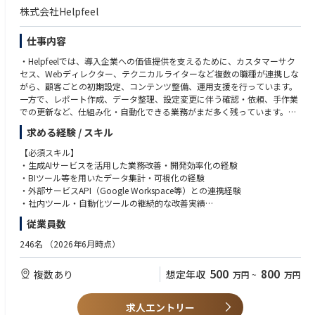
株式会社Helpfeel
仕事内容
・Helpfeelでは、導入企業への価値提供を支えるために、カスタマーサク
セス、Webディレクター、テクニカルライターなど複数の職種が連携しな
がら、顧客ごとの初期設定、コンテンツ整備、運用支援を行っています。
一方で、レポート作成、データ整理、設定変更に伴う確認・依頼、手作業
での更新など、仕組み化・自動化できる業務がまだ多く残っています。今
後さらに導入企業が増えていく中で、現場の対応工数を抑えながら、より
求める経験 / スキル
安定して価値提供できる体制をつくることが重要になっています。
・本ポジションでは、BizOps Engineerとして、導入・運用支援に関わる
【必須スキル】
業務現場に深く入り込み、日々の業務を理解しながら、効率化・自動化を
・生成AIサービスを活用した業務改善・開発効率化の経験
進めていただきます。単に依頼を受けて開発するのではなく、現場の課題
・BIツール等を用いたデータ集計・可視化の経験
を見つけ、業務フローや運用のあり方まで含めて、実際に使われる仕組み
・外部サービスAPI（Google Workspace等）との連携経験
へ整えていく役割です。
・社内ツール・自動化ツールの継続的な改善実績
・開発部に所属しながら、現場メンバーと密に連携し、Helpfeelの事業成
・カスタマーサクセス、Webディレクター、テクニカルライターなど、導
従業員数
長を支える仕組みづくりを一緒に進めていただける方を募集します。
入・運用支援に関わる業務を理解し、現場と対話しながら課題を定義でき
ること
246名
（2026年6月時点）
【業務内容】
【歓迎スキル】
▍導入・運用支援に関わる業務現場に入り込み、非効率を技術で解消する
・Webアプリケーション開発経験
500
800
複数あり
想定年収
万円
~
万円
カスタマーサクセス、Webディレクター、テクニカルライターなどへのヒ
・業務改善を継続的に回した経験
アリングを通じて、日々の業務で発生している手作業や属人化している運
・カスタマーサクセス／Webディレクション／テクニカルライティングな
用を特定します。レポート作成の自動化、データ整理の効率化、管理画面
ど、導入・運用支援に関わる業務の実務またはその支援経験
求人エントリー
や社内ツールの改善など、現場の負荷を減らす仕組みを設計・開発しま