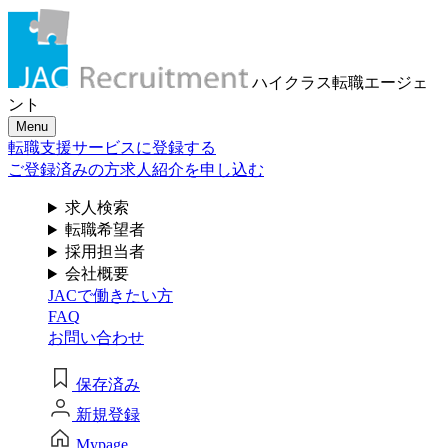
メール認証とは？
求人検索・転職事例
はじめに、
あなたが活かしたい
メール認証は当社サービスを利用される方が登録されたメー
ハイクラス転職
エージェ
ルアドレスがご本人のもので受信可能であることを確認する
「ご経験業種」
を
ント
ための仕組みです。 これは主に、なりすまし等のセキュリテ
Menu
ィリスク低減や、サポートにおけるお客様のスムーズな本人
お選びください
転職支援サービスに登録する
認証に役立ちます。お客様が安心してジェイ エイ シー リク
ルートメントをお使いいただくための大切な認証操作となり
ご登録済みの方
求人紹介を申し込む
ます。
サービス（人材・ホテル・旅行・教育）
求人検索
個人情報取り扱いおよびサービス利用規約
転職希望者
商社
採用担当者
会社概要
JACで働きたい方
流通（EC・運輸・小売）
FAQ
お問い合わせ
消費財（食品・アパレル・トイレタリー）
閉じる
保存済み
マスコミ（広告・制作）
新規登録
建設・不動産
Mypage