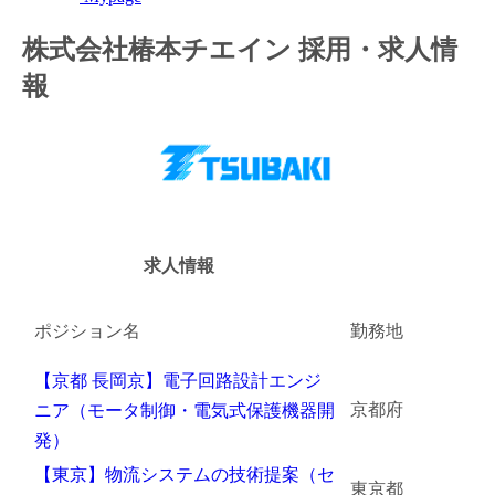
金融（銀行・証券・保険・投資）
株式会社椿本チエイン 採用・求人情
報
コンサルティング・シンクタンク・事務所
IT・通信
WEB（デジタル・メディア・ゲーム）
電気・電機
求人情報
コンピュータハード・周辺機器
ポジション名
勤務地
半導体
【京都 ⾧岡京】電子回路設計エンジ
機械・装置
京都府
ニア（モータ制御・電気式保護機器開
自動車・部品
発）
【東京】物流システムの技術提案（セ
化学
東京都