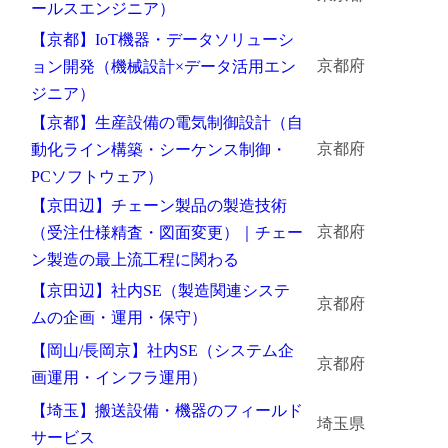
ールスエンジニア）
金属・素材
【京都】IoT機器・データソリューシ
京都府
ョン開発（機械設計×データ活用エン
エネルギー・プラント
ジニア）
【京都】生産設備の電気制御設計（自
メディカル（医薬品・CRO・医療機器）
京都府
動化ライン構築・シーケンス制御・
医療・介護・福祉
PCソフトウェア）
【京田辺】チェーン製品の製造技術
その他
京都府
（受注仕様精査・図面変更）｜チェー
ン製造の最上流工程に関わる
【京田辺】社内SE（製造関連システ
次へ
（ご経験職種を選択）
京都府
ムの企画・運用・保守）
【岡山/長岡京】社内SE（システム企
京都府
画運用・インフラ運用）
【埼玉】搬送設備・機器のフィールド
埼玉県
サービス