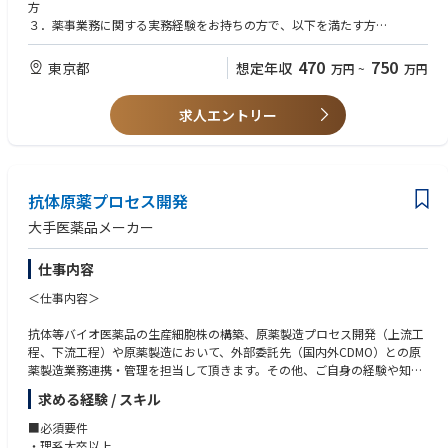
方
３．薬事業務に関する実務経験をお持ちの方で、以下を満たす方
・薬事関連規制等を調査、理解する能力を有する方
・新薬に係る薬事申請及び当局対応のご経験
470
750
東京都
想定年収
万円
~
万円
【推奨要件・資格】
求人エントリー
・臨床開発の経験又は知識を有する方
・薬価取得手続きの経験を有する方
【求める人材像】
医薬品及び動物用医薬品の開発に情熱を持って取り組んでいただける方
抗体原薬プロセス開発
大手医薬品メーカー
仕事内容
＜仕事内容＞
抗体等バイオ医薬品の生産細胞株の構築、原薬製造プロセス開発（上流工
程、下流工程）や原薬製造において、外部委託先（国内外CDMO）との原
薬製造業務連携・管理を担当して頂きます。その他、ご自身の経験や知識
を活かして開発基盤の構築や研究員の教育・育成にも取り組んで頂きま
求める経験 / スキル
す。能力・経験次第では、プロジェクトのCMC全体のリーダーや抗体等バ
イオ医薬品の国内外申請に向けての申請関連ドキュメントの作成、抗体等
■必須要件
バイオ医薬品の導入品、及び、新規のプロセス開発技術導入の評価（Due
・理系大卒以上