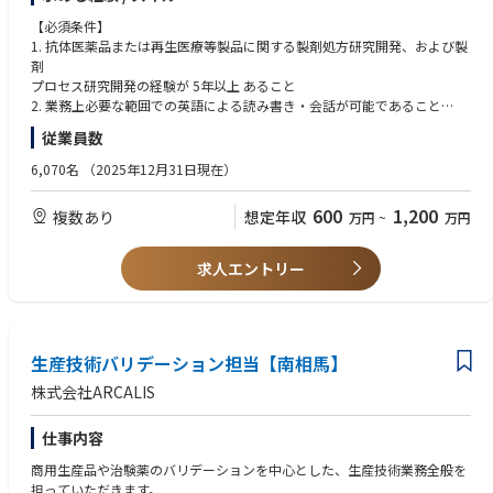
【必須条件】
1. 抗体医薬品または再生医療等製品に関する製剤処方研究開発、および製
剤
プロセス研究開発の経験が 5年以上 あること
2. 業務上必要な範囲での英語による読み書き・会話が可能であること
従業員数
【歓迎条件】
無菌注射剤の治験薬に関する製造・管理・技術移管、承認申請業務（CTD
6,070名
（2025年12月31日現在）
作成・照会事項対応）、プロジェクトマネジメントおよび社外・社内部署
との調整業務の実務経験を有し、英語による会議運営・プレゼンテーショ
600
1,200
複数あり
想定年収
万円
~
万円
ンに対応可能な方（海外CDMO・パートナーとの協業経験があれば尚可）
【歓迎条件】
求人エントリー
・バイオロジクス原薬のGMP製造、CMO/CDMOとの技術移管、承認申請
業務、プロジェクト管理および社内外との調整業務に関する実務経験を有
し、英語による会議・プレゼンテーションに対応可能な方
生産技術バリデーション担当【南相馬】
株式会社ARCALIS
仕事内容
商用生産品や治験薬のバリデーションを中心とした、生産技術業務全般を
担っていただきます。