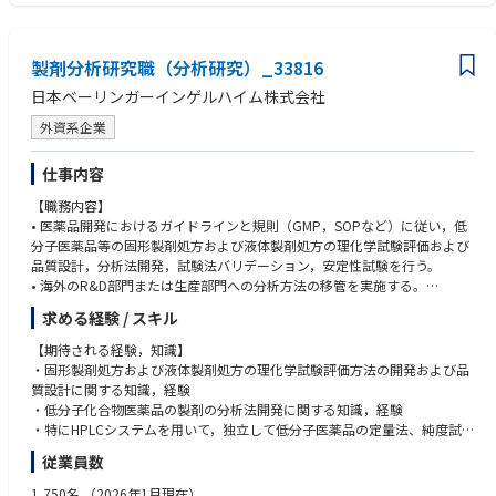
す。
・神戸医薬研究所はベーリンガーインゲルハイムグループにおいてグロー
バル製品の研究開発拠点として位置づけられているため、入社後すぐに英
製剤分析研究職（分析研究）_33816
語でのコミュニケーションを求められます。語学スキルを実務で発揮した
い方に適した環境です。
日本ベーリンガーインゲルハイム株式会社
外資系企業
仕事内容
【職務内容】
• 医薬品開発におけるガイドラインと規則（GMP，SOPなど）に従い，低
分子医薬品等の固形製剤処方および液体製剤処方の理化学試験評価および
品質設計，分析法開発，試験法バリデーション，安定性試験を行う。
• 海外のR&D部門または生産部門への分析方法の移管を実施する。
• ガイドラインと規則（GMP，SOPなど）にしたがい，分析機器の管理を
求める経験 / スキル
行う。
• 国際的な治験及び製造販売承認申請（国内用も含む）に必要な文書(IMP
【期待される経験，知識】
D/CTA)を作成する。
・固形製剤処方および液体製剤処方の理化学試験評価方法の開発および品
• 社内SOP（日本語のローカルSOPおよび英語のグローバルSOP）の作成
質設計に関する知識，経験
やメンテナンスをSubject matter expertとして行う
・低分子化合物医薬品の製剤の分析法開発に関する知識，経験
・特にHPLCシステムを用いて，独立して低分子医薬品の定量法、純度試
験方法，溶出試験法の開発・改良を行うことができる。
従業員数
・治験薬GMPの規制を理解し，社内SOPに準拠して試験を自ら実施するこ
とができる。
1,750名
（2026年1月現在）