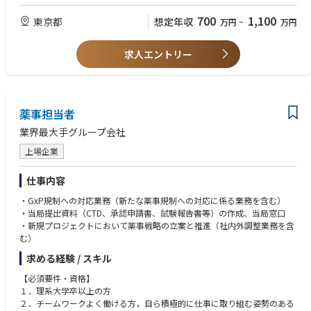
・薬事関連規制等を調査、理解する能力を有する方
・新薬に係る薬事申請及び当局対応のご経験
700
1,100
東京都
想定年収
万円
~
万円
４．プロジェント及びピープルマネジメントのご経験
求人エントリー
【推奨要件・資格】
・臨床開発の経験又は知識を有する方
・薬価取得手続きの経験を有する方
【求める人材像】
薬事担当者
医薬品及び動物用医薬品の開発に情熱を持って取り組んでいただける方
業界最大手グループ会社
上場企業
仕事内容
・GxP規制への対応業務（新たな薬事規制への対応に係る業務を含む）
・当局提出資料（CTD、承認申請書、試験報告書等）の作成、当局窓口
・新規プロジェクトにおいて薬事戦略の立案と推進（社内外調整業務を含
む）
求める経験 / スキル
【必須要件・資格】
１．理系大学卒以上の方
２．チームワークよく働ける方，自ら積極的に仕事に取り組む姿勢のある