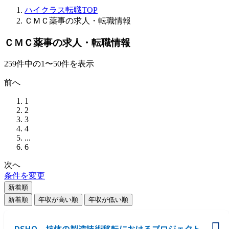
ハイクラス転職TOP
ＣＭＣ薬事の求人・転職情報
ＣＭＣ薬事の求人・転職情報
259
件
中の
1
〜
50
件を表示
前へ
1
2
3
4
...
6
次へ
条件を変更
新着順
新着順
年収が高い順
年収が低い順
DSHQ 抗体の製造技術移転におけるプロジェクト