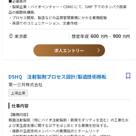
■必要条件
・製薬企業・バイオベンチャー・CDMO にて、GMP 下でのタンパク医薬
品の細胞株構築、
・プロセス開発、製造などの品質管理業務にかかる業務経験
・英語でのコミュニケーション、文書作成
■歓迎条件
600
900
東京都
想定年収
万円
~
万円
・分子生物学、タンパク質工学や細胞発現などに関する知識
・バイオ医薬品の開発や製造に係る業務経験
求人エントリー
・PMDA 相談（品質）の経験
DSHQ 注射製剤プロセス設計/製造技術移転
第一三共株式会社
上場企業
仕事内容
【職務内容】
無菌注射製剤（特にバイオ注射製剤・新規モダリティを含む）の工業化お
よび実生産支援に関する以下をはじめとする業務を担当する。
・複数の生産技術メンバーへの業務指示とチームリード