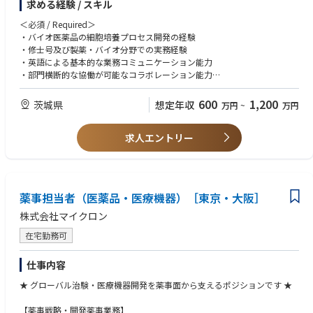
求める経験 / スキル
の検討を進める。
・研究室の代表またはメンバーとして、国内外のCDMOおよび社内関係者
＜必須 / Required＞
との会議に参加し、技術的な議論や情報の共有を担う。
・バイオ医薬品の細胞培養プロセス開発の経験
・実験計画の策定から実施、データ解析までを自主的に行い、課題解決と
・修士号及び製薬・バイオ分野での実務経験
プロセス理解の向上に貢献する。
・英語による基本的な業務コミュニケーション能力
・部門横断的な協働が可能なコラボレーション能力
・問題解決能力及び主体的に業務を遂行する姿勢
600
1,200
茨城県
想定年収
万円
~
万円
＜歓迎 / Preferred＞
・モノクローナル抗体ならびに他のモダリティの細胞培養プロセス開発の
求人エントリー
経験
・スケールアップの経験
・社内外製造拠点への技術移転の経験
・バイオ医薬品のプロセスバリデーション、BLA申請の経験
・博士号
薬事担当者（医薬品・医療機器）［東京・大阪］
・英語によるビジネスコミュニケーション能力あるいは海外ステークホル
ダーとの協働経験
株式会社マイクロン
在宅勤務可
仕事内容
★ グローバル治験・医療機器開発を薬事面から支えるポジションです ★
【薬事戦略・開発薬事業務】