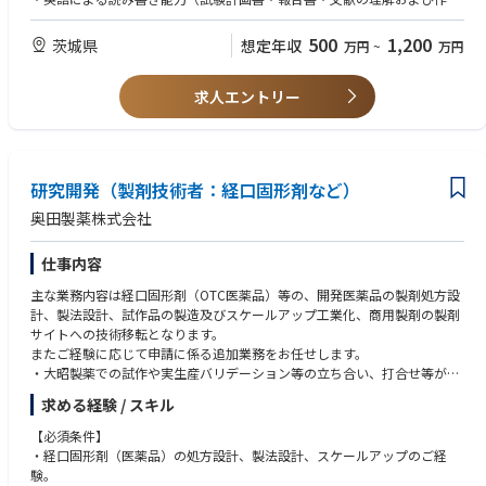
・血液細胞を用いた各種実験・解析（細胞培養、フローサイトメトリー解
が可能なレベル）
析、遺伝子発現解析等）
500
1,200
茨城県
想定年収
万円
~
万円
・規制要件に基づいた非臨床試験パッケージの設計および、社内外関係者
■歓迎要件
との連携によるプロジェクト推進
・企業またはCRO等における創薬研究／非臨床薬理試験（GLP／非GLPい
・CRO（Contract Research Organization）との交渉および試験委託管理
求人エントリー
ずれも可）の実務経験
（仕様の調整、進捗確認、品質管理など）
・in vitro薬理試験の実務経験（特にスクリーニング系のアッセイ設計・実
・複数の非臨床試験を横断的にマネジメントし、タイムラインおよび予算
施・データ解釈の経験）
の策定・管理
・免疫学の基礎知識（免疫細胞サブセット、活性化マーカー、サイトカイ
・試験結果の要約・科学的解釈および社内向け報告書の作成（英語での資
ン等の理解）
研究開発（製剤技術者：経口固形剤など）
料作成を含む）
・企業研究者としての創薬プロジェクト推進経験
・CROへの試験委託に関する折衝および進捗管理の経験
奥田製薬株式会社
・薬理試験データの統計解析に関する基礎知識（例：用量反応解析、群間
比較など）
仕事内容
・英語でのコミュニケーション能力（海外CRO・共同研究先との会議・交
渉・プレゼンテーションが可能なレベル）
主な業務内容は経口固形剤（OTC医薬品）等の、開発医薬品の製剤処方設
計、製法設計、試作品の製造及びスケールアップ工業化、商用製剤の製剤
サイトへの技術移転となります。
またご経験に応じて申請に係る追加業務をお任せします。
・大昭製薬での試作や実生産バリデーション等の立ち合い、打合せ等があ
ります。
求める経験 / スキル
・その他付帯業務
【必須条件】
・経口固形剤（医薬品）の処方設計、製法設計、スケールアップのご経
験。