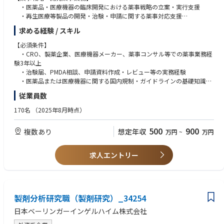
・医薬品・医療機器の臨床開発における薬事戦略の立案・実行支援
・再生医療等製品の開発・治験・申請に関する薬事対応支援
・オーファンドラッグ（希少疾病用医薬品）の開発戦略、指定申請、当
求める経験 / スキル
局相談に関する支援
・国内外の規制要件、ガイドライン、通知等の調査・整理
【必須条件】
・開発計画、治験計画、申請方針に関する薬事観点での助言
・CRO、製薬企業、医療機器メーカー、薬事コンサル等での薬事業務経
・クライアント（製薬企業・医療機器メーカー・再生医療関連企業等）
験3年以上
への薬事コンサルテーション
・治験届、PMDA相談、申請資料作成・レビュー等の実務経験
【当局対応・申請関連業務】
・医薬品または医療機器に関する国内規制・ガイドラインの基礎知識
・PMDA相談、照会事項対応、面談資料作成の支援
・英語でのビジネスコミュニケーション能力（必須）
従業員数
・治験届、変更届、各種申請・届出資料の作成・レビュー
※海外クライアント・本社との日常的なやり取りが発生します。
・承認申請、認証申請、保険適用、希少疾病用医薬品指定申請等に関す
170名
（2025年8月時点）
る資料作成支援
【歓迎条件】
・当局提出資料の品質確認、スケジュール管理、関係者調整
・医薬品、医療機器、AI/SaMD領域での薬事経験
500
900
複数あり
想定年収
万円
~
万円
【医療機器・画像診断領域への対応】
・国際共同治験やグローバル申請関連業務の経験
・画像診断機器、AI診断支援、SaMD等に関する薬事対応
・PMDA相談資料、照会事項回答、承認申請資料の作成経験
・医療機器クラス分類、臨床評価、性能評価に関する薬事サポート
・英語・中国語の両方が使える方は特に歓迎
求人エントリー
・イメージングCROとしての専門性を活かした開発・申請支援
【再生医療・希少疾患領域への対応】
【求める人物像】
・再生医療等製品、細胞・遺伝子治療等の開発に関する規制要件の確
・規制要件を正確に把握し、実務に落とし込める方
認・整理
・社内外の関係者と円滑に調整し、期限を意識して業務を進められる方
・希少疾患領域における開発計画、試験デザイン、申請戦略の薬事支援
製剤分析研究職（製剤研究）_34254
・新しい技術・領域への学習意欲が高い方
・オーファンドラッグ開発における国内外の制度活用、当局相談、申請
・グローバルな環境で薬事専門性を高めたい方
日本ベーリンガーインゲルハイム株式会社
資料作成支援
【グローバル対応】