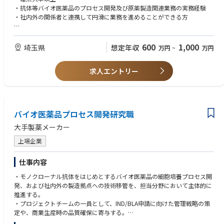
Diligence）などを担当頂く可能性もあります。
・抗体等バイオ医薬品のプロセス開発及び原薬製造関連業務の実務経験
・社内外の関係者と連携して円滑に業務を進めることができる方
■歓迎要件
・抗体等バイオ医薬品の申請経験
600
1,000
埼玉県
想定年収
万円
~
万円
・抗体等バイオ医薬品の海外対応経験（申請、導入等）
・英語の文書類のレビューをできる方
求人エントリー
・外部委託先（国内外CDMO）の業務管理（進捗確認・業務指示）経験
・5年以上の実務経験を有する方
バイオ医薬品プロセス開発研究職
大手製薬メーカー
上場企業
仕事内容
・モノクローナル抗体をはじめとするバイオ医薬品の細胞培養プロセス開
発、および社内外の製造拠点への技術移管を、担当分野において主体的に
推進する。
・プロジェクトチームの一員として、IND/BLA申請に向けた管理戦略の策
定や、商業生産時の品質確保に寄与する。
・社内外の関係者と協働し、細胞培養関連の新規技術について評価・導入