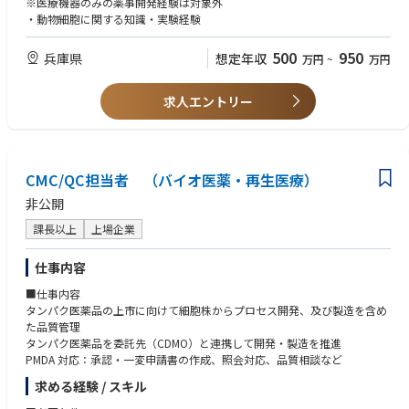
※医療機器のみの薬事開発経験は対象外
・動物細胞に関する知識・実験経験
500
950
兵庫県
想定年収
万円
~
万円
求人エントリー
CMC/QC担当者 （バイオ医薬・再生医療）
非公開
課長以上
上場企業
仕事内容
■仕事内容
タンパク医薬品の上市に向けて細胞株からプロセス開発、及び製造を含め
た品質管理
タンパク医薬品を委託先（CDMO）と連携して開発・製造を推進
PMDA 対応：承認・一変申請書の作成、照会対応、品質相談など
求める経験 / スキル