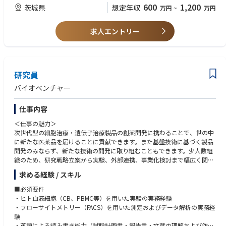
【就業環境に関する要件 】
係性を保ちながら発展することを目指しています。
• 部門横断チームにおいて効果的に協働できるコラボレーション能力
600
1,200
茨城県
想定年収
万円
~
万円
•早朝または深夜の会議については、自宅からのリモート参加が可能です。
・過重労働の防止、年休取得率の向上や、時間単位年休の導入等、働き方
• 問題解決能力を備え、自律的かつ主体的に業務を推進する姿勢
•業務上必要に応じて、生産サイトへの出張が発生し、現地でのオンサイト
改革に力を入れ、長期にわたって活躍できる環境を整えています
対応を行う場合があります。
・行動理念である“If I were you”の下で、良好な関係、コミュニケーショ
求人エントリー
＜歓迎 / Preferred＞
ンを構築し、「あるべき姿・やるべきこと」を実現・実行できる風通しの
• 抗体およびその他のモダリティにおける細胞株構築の経験
良い職場です。
• 管理戦略および規制当局への申請（IND/BLA等）を含むCMC開発の経
験。
• 社内外の製造サイトへの技術移管経験
研究員
• 新規技術の評価・導入、またはイノベーション推進に関する経験
• 英語によるビジネスコミュニケーション能力、またはグローバルなステ
バイオベンチャー
ークホルダーとの協働経験
仕事内容
＜仕事の魅力＞
次世代型の細胞治療・遺伝子治療製品の創薬開発に携わることで、世の中
に新たな医薬品を届けることに貢献できます。また基盤技術に基づく製品
開発のみならず、新たな技術の開発に取り組むこともできます。少人数組
織のため、研究戦略立案から実験、外部連携、事業化検討まで幅広く関与
できます。
求める経験 / スキル
＜仕事内容＞
■必須要件
幹細胞を用いた治療薬の開発プロジェクトにおいて、R&D部門における非
・ヒト血液細胞（CB、PBMC等）を用いた実験の実務経験
臨床関連業務を担当していただきます。
・フローサイトメトリー（FACS）を用いた測定およびデータ解析の実務経
主な業務内容は以下の例で、ご経験等に合わせて担当いただきます。（下
験
記、実験関連とその他業務とでは、概ね8:2の割合を想定しています）
・英語による読み書き能力（試験計画書・報告書・文献の理解および作成