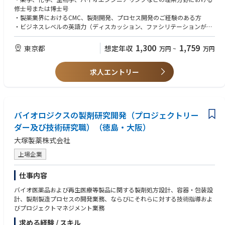
ークホルダーとの連携および調整を行う
い方に適した環境です。
修士号または博士号
・地域特有の規制要件や市場ニーズを理解し、開発・上市・商業化戦略へ
・製薬業界におけるCMC、製剤開発、プロセス開発のご経験のある方
反映する
・ビジネスレベルの英語力（ディスカッション、ファシリテーションがで
・CMC開発、製品ローンチ、商業化計画においてTechnical Leadership Tea
きるレベル）
mや関連部門へリージョンの視点を提供する
・ネイティブレベルの日本語力
1,300
1,759
東京都
想定年収
万円
~
万円
・複数製品・アセットに関するCMC活動の優先順位付けを行い、意思決定
・バイオ医薬品、化学医薬品、再生医療医薬品のいずれかに関する優れた
を支援する
技術的知識
・リージョンポートフォリオの進捗、リスク、課題、重要マイルストーン
求人エントリー
・プロジェクトリード、クロスファンクショナルなステークホルダーマネ
を管理し、関係者へ共有する
ジメントのご経験
・クロスファンクショナルチームをリードし、課題解決やプロジェクト推
・規制要件（PMDA）および医薬品ライフサイクルマネジメントに関する
進を行う
知識
・グローバルおよびローカル間のコミュニケーションプラットフォームや
バイオロジクスの製剤研究開発（プロジェクトリー
ワークショップを推進する
■歓迎要件
・リージョンにおける技術プロジェクトをリードまたは支援し、進捗管理
ダー及び技術研究職）（徳島・大阪）
・技術移管、薬事、品質保証、Technical Operationsなどの関連経験
および成果報告を行う
・製品ローンチや上市準備に関する経験
大塚製薬株式会社
・CMC薬事申請資料や当局照会対応への技術的支援を行う
・規制当局対応や査察対応経験
・リスクアセスメントおよびリスク低減策の策定・実行を支援する
・サプライチェーン、製造ネットワーク管理に関する知識
上場企業
・Change Controlの評価および推進を行う
・技術報告書や科学的根拠文書の作成を行う
■求める人物像
仕事内容
・規制当局対応、査察準備、品質監査および技術監査への対応を支援する
・CMCの専門性を活かして課題解決、プロジェクト推進できる方
・Regulatory Intelligence及びQuality Management Process関連活動に参
・複雑な情報を分析し、本質的なインサイトを導き出せる方
バイオ医薬品および再生医療等製品に関する製剤処方設計、容器・包装設
画する
・多様な関係者と協働しながら成果創出をリードできる方
計、製剤製造プロセスの開発業務、ならびにそれらに対する技術指導およ
・継続して改善活動を推進し、業務効率化やプロセス標準化に貢献する
・全体最適の視点を持って意思決定できる方
びプロジェクトマネジメント業務
・外部コミュニティや学会活動を通じて最新動向を把握し、組織へ展開す
・変化の多い環境に柔軟かつ前向きに対応できる方
求める経験 / スキル
る