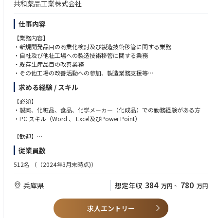
共和薬品工業株式会社
仕事内容
【業務内容】
・新規開発品目の商業化検討及び製造技術移管に関する業務
・自社及び他社工場への製造技術移管に関する業務
・既存生産品目の改善業務
・その他工場の改善活動への参加、製造業務支援等
求める経験 / スキル
【働く環境と魅力ポイント】
・製造部門や信頼性保証部門などチームで協力して作業を進めることが多
【必須】
く、コミュニケーションが活発です。
・製薬、化粧品、食品、化学メーカー（化成品）での勤務経験がある方
助け合いながら仕事を進める雰囲気があります。
・PC スキル（Word 、 Excel及びPower Point）
・医薬品は人々の健康を支える重要な製品です。自分が関わった製品が誰
かの役に立つと感じられるのは大きなやりがいにつながります。
【歓迎】
また、専門的な知識や技術を身につけることができ、キャリアアップのチ
・固形製剤の製剤設計及びスケールアップに関わる業務経験がある方
従業員数
ャンスがあります。
・英語力（文献が読める程度、メール等の対応）
512名
（（2024年3月末時点)）
【求める人物像】
・チームワーク及びコミュニケーション能力の高い方
384
780
兵庫県
想定年収
万円
~
万円
求人エントリー