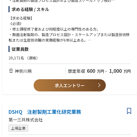
・注射製剤の製造プロセス設計および製造スケールアップ検討
・国内外の商用製造サイトへの製造技術移転の計画立案および実施
求める経験 / スキル
・製造設備の導入検討・仕様策定・据付適格性評価（IQ）・稼働適格性評
価（OQ）・性能適格性評価（PQ）への技術的関与
【求める経験】
・無菌管理戦略（無菌プロセスシミュレーション、環境モニタリング計画
《必須》
等）の策定および維持
・修士課程修了者および同程度以上の専門性のある方。
・技術移転先の製造サイトにおける逸脱発生時の原因究明支援および是正
・無菌注射製剤の、製造プロセス設計・スケールアップまたは製造技術移
措置の技術的支援
転または生産技術職の実務経験が6年以上ある。
・工業化に伴うCMC申請資料（製造方法・プロセスバリデーション関連セ
・無菌製造施設・設備（無菌充填設備、凍結乾燥機等）の設計、導入また
従業員数
クション等）の作成支援
はバリデーションに関する知識・経験がある。
・製造工程の継続的改善活動
・無菌管理戦略（無菌工程シミュレーション、環境モニタリング、汚染管
20,171名
（連結）
・社内若手人材に対するGMP・製造技術に関する指導・育成
理戦略等）の策定または実務経験がある。
・製造現場における逸脱管理・原因究明（根本原因分析）・CAPA対応の
600
1,000
神奈川県
想定年収
万円
~
万円
【入社後のキャリアパス】
実務経験がある。
・入社後は注射製剤の工業化・技術移転を担当する組織に所属し、製造プ
・英語によるコミュニケーション能力（例：TOEIC 730点以上、または海
ロセス設計・設備導入・無菌管理戦略策定・技術移転・実生産支援のリー
外サイトとの英語折衝経験）。
求人エントリー
ダーとして活躍いただく。
・新たな課題に積極的に取り組み、社内外の関係者と協力しながらリーダ
・実績・適性を見据えながら、CMCプロジェクトマネージャー、品質保証
ーシップを発揮できる、誠実な人柄。
部門（バリデーション・逸脱管理）、サプライチェーン部門、またはCMC
・PIC/S（EU) GMP（特にAnnex1、15）等の規制要件に精通している。
薬事部門等へのキャリア展開も視野に入れ、製造技術・GMP・品質の専門
・複数名のチームメンバーをリードした経験（プロジェクトリーダー経験
家として会社全体に貢献いただくことを期待する。
DSHQ 注射製剤工業化研究業務
含む）
第一三共株式会社
《尚可》
・バイオ医薬品（抗体薬、ADC、タンパク製剤等）の製造プロセス設計ま
上場企業
たは工業化に関与した経験がある。