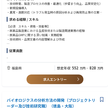
・技術移管、製造プロセスの改善・最適化（歩留まり向上、品質安定化）
・新規設備導入
・異常・逸脱対応（トラブル発生時の原因分析および再発防止策の立案・
推進）
求める経験 / スキル
・製造部門・品質部門との連携による課題解決
・中長期的な生産性向上に向けた施策立案
【必須 スキル・資格・技能等】
・治験薬対応
・医薬品製造業における生産技術または製造関連業務の経験
・医薬品GMPに関する深い知識・実務経験
＜本ポジションの魅力＞
・技術資料・品質文書の内容理解および作成
医薬品製造における生産プロセスの安定化・高度化を推進し、品質・供給
の両立を実現する中核ポジションです。
【歓迎 スキル・資格・技能等】
従業員数
単なる設備・工程管理にとどまらず、研究開発部門や製造現場と品質部門
・バリデーション対応経験
を横断しながら課題を特定し、改善・最適化をリードしていただくことを
・医薬品製造の委受託経験
-
期待しています。
・無菌医薬品の製造経験
・将来的には生産技術のリーダー/マネジメントへのステップが可能
552
828
福島県
想定年収
万円
~
万円
・現場改善から設備投資まで幅広いテーマに関与可能
「世界初の統合型mRNA医薬品CDMO事業者として」mRNA医薬品の原薬
製造と製剤製造の両方を手掛ける世界初の統合型mRNA医薬品CDMOを目
求人エントリー
指しております。
新しいモダリティ（ｍRNA）における最先端の技術に携わることができま
す。
バイオロジクスの分析方法の開発（プロジェクトリ
ーダー及び技術研究職）（徳島・大阪）