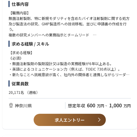
・CMC申請資料（プロセスバリデーション、製造方法セクション等）の作
仕事内容
成経験がある。
【職務内容】
・海外製造サイトとの技術移転または技術連携の経験がある。
無菌注射製剤、特に新規モダリティを含めたバイオ注射製剤に関する処方
・ICH Q8〜Q12等の品質ガイドラインに関する知識を有している。
及び製造法の研究、GMP製造所への技術移転、並びに申請書の作成を行
・PMDAまたはFDA・EMA査察対応の直接経験
う。
複数の研究メンバーへの業務指示とチームリード
求める経験 / スキル
【入社後のキャリアパス】
・注射製剤の研究を担当する組織に所属し、処方及び製造法の研究、工業
【求める経験】
化研究、技術移転、並びに申請書の作成を行い、注射剤製剤開発のリーダ
《必須》
ーとして育成する。
・無菌注射製剤の製剤設計又は製造の実務経験が6年以上ある。
・さらに、適性を見据えて、CMCプロジェクトマネージャー、CMC薬事、
・英語によるコミュニケーション力（例えば、TOEIC 730点以上）。
品質保証部門及びサプライチェーン部門等で活躍の場を広げ、経験・専門
・新たなことへ挑戦意欲が高く、社内外の関係者と連携しながらリーダー
性・人脈を生かして会社貢献することを期待する。
シップを発揮できる、真摯であり誠実な人柄。
従業員数
・複数名のチームメンバーをリードした経験（プロジェクトリーダー経験
含む）
20,171名
（連結）
《尚可》
・(製剤設計経験がある方は)注射製剤の治験薬製造に関与した経験がある
600
1,000
神奈川県
想定年収
万円
~
万円
と好ましい。
・CMC開発(申請等)経験（新規モダリティ／バイオ医薬品を含む）があ
る。
求人エントリー
・PIC/S（EU) GMP（特にAnnex1、15）等の規制要件に精通している。
・注射製剤製造工場の施設・設備設計の知識がある。