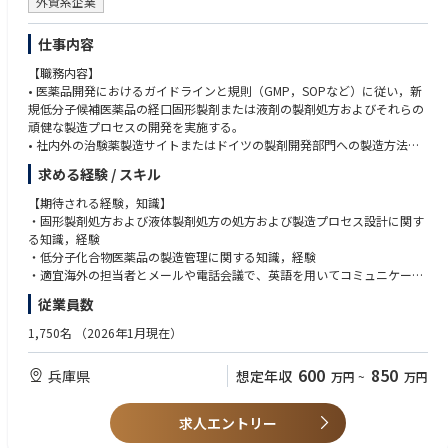
《こんな方にピッタリ》
外資系企業
・タイガメッド本社・海外拠点との連携（アジア・欧米）
✓ 薬事経験を活かしてグローバル案件に挑戦したい方
・国際共同治験における各国薬事要件の確認・調整
✓ 医薬品・医療機器の両領域でキャリアの幅を広げたい方
仕事内容
・海外クライアントとの英語/中国語でのコミュニケーション
✓ AI画像診断など先端医療技術の実用化に関わりたい方
【職務内容】
✓ アジアNo.1 CROの成長に薬事面から貢献したい方
《このポジションの魅力》
• 医薬品開発におけるガイドラインと規則（GMP，SOPなど）に従い，新
◎ 医薬品・医療機器・再生医療等製品の薬事経験を広げられる環境
規低分子候補医薬品の経口固形製剤または液剤の製剤処方およびそれらの
◎ オーファンドラッグなど社会的意義の高い開発案件に関われる
頑健な製造プロセスの開発を実施する。
◎ AI画像診断・バイオマーカー解析など先端領域に関われる
• 社内外の治験薬製造サイトまたはドイツの製剤開発部門への製造方法の
◎ グローバル治験を薬事面からリードできる
移管を実施する。
求める経験 / スキル
◎ タイガメッドグループの豊富な案件で専門性を高められる
• 国際的な承認申請（国内用も含む）に必要な文書（IMPD, CTA等）を作成
◎ クライアントの開発成功に直結する重要ポジション
する。
【期待される経験，知識】
• ガイドラインとSOPなどにしたがい，製造機器等の保守管理を行う。
・固形製剤処方および液体製剤処方の処方および製造プロセス設計に関す
• 社内外での新技術開発やデジタライゼーションなどのイノベーション活
る知識，経験
動の推進に貢献する。
・低分子化合物医薬品の製造管理に関する知識，経験
・適宜海外の担当者とメールや電話会議で、英語を用いてコミュニケーシ
ョンをとることができる。
従業員数
・医薬品の規制要件や品質要件への理解がある（例えばFDA, EUおよびPM
DA ガイドライン関連）ことが望ましい。
1,750名
（2026年1月現在）
【望ましい経験，知識】
600
850
兵庫県
想定年収
万円
~
万円
・上記研究開発分野におけるデジタル化，自動化，シミュレーションに関
する知識，経験があれば望ましい
求人エントリー
・研究開発に熱意のある方，グローバル環境で活動したい方を歓迎しま