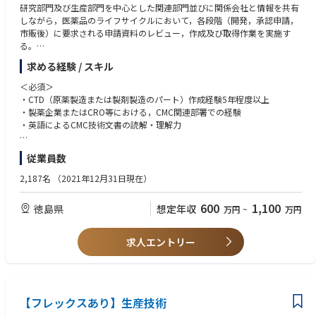
研究部門及び生産部門を中心とした関連部門並びに関係会社と情報を共有
しながら，医薬品のライフサイクルにおいて，各段階（開発，承認申請，
市販後）に要求される申請資料のレビュー，作成及び取得作業を実施す
る。
求める経験 / スキル
＜具体的な職務内容＞
・医薬品のライフサイクルにおけるCMC薬事業務・資料（IND/IMPD，新
＜必須＞
規申請，変更申請，Annual/Renewal資料，照会対応）について，レビュ
・CTD（原薬製造または製剤製造のパート）作成経験5年程度以上
ー又は作成
・製薬企業またはCRO等における，CMC関連部署での経験
・承認・登録情報の維持管理
・英語によるCMC技術文書の読解・理解力
・GMP証明書・製剤証明書の発給申請
・薬事規制・レギュレーション情報の収集及び活用
＜歓迎＞
従業員数
※上記業務について効率化及び改善活動含む
・CMC薬事の経験
※必要に応じて国内外の上記薬事業務について，関連部門とのコミュニケ
・原薬開発（プロセス）での勤務経験
2,187名
（2021年12月31日現在）
ーション
・製剤開発（固形製剤）での勤務経験
・Global環境での薬事・CMC業務経験
600
1,100
徳島県
想定年収
万円
~
万円
・海外事業所との協業経験
求人エントリー
【フレックスあり】生産技術