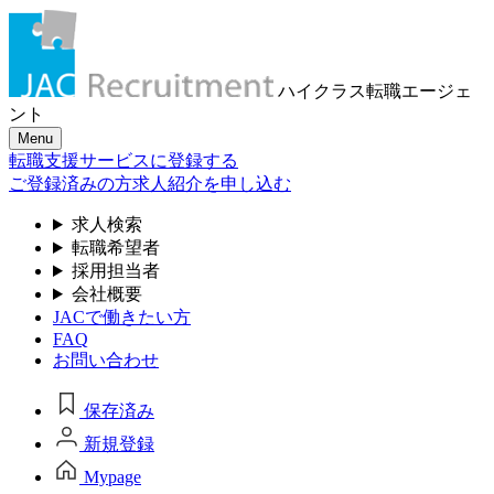
ハイクラス転職
エージェ
ント
Menu
転職支援サービスに登録する
ご登録済みの方
求人紹介を申し込む
求人検索
転職希望者
採用担当者
会社概要
JACで働きたい方
FAQ
お問い合わせ
保存済み
新規登録
Mypage