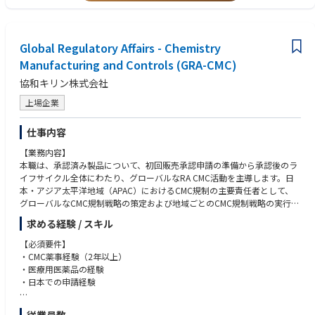
Global Regulatory Affairs - Chemistry
Manufacturing and Controls (GRA-CMC)
協和キリン株式会社
上場企業
仕事内容
【業務内容】
本職は、承認済み製品について、初回販売承認申請の準備から承認後のラ
イフサイクル全体にわたり、グローバルなRA CMC活動を主導します。日
本・アジア太平洋地域（APAC）におけるCMC規制の主要責任者として、
グローバルなCMC規制戦略の策定および地域ごとのCMC規制戦略の実行、
高品質かつコンプライアンスに準拠した申請書類の作成、ならびに各地域
求める経験 / スキル
の規制当局との連携管理を担当します。
【必須要件】
また、特定の製品タイプおよび／または国・地域（日本での経験必須、ア
・CMC薬事経験（2年以上）
ジア太平洋地域での経験望ましい）におけるRA CMCの専門家として認め
・医療用医薬品の経験
られ、複数のグローバルプログラムで活用される権威ある規制に関する知
・日本での申請経験
見を提供します。職務責任には、初回販売承認申請におけるRA CMC活動
の主導、承認後の変更申請およびライフサイクル変更の管理、供給の継続
【尚可要件】