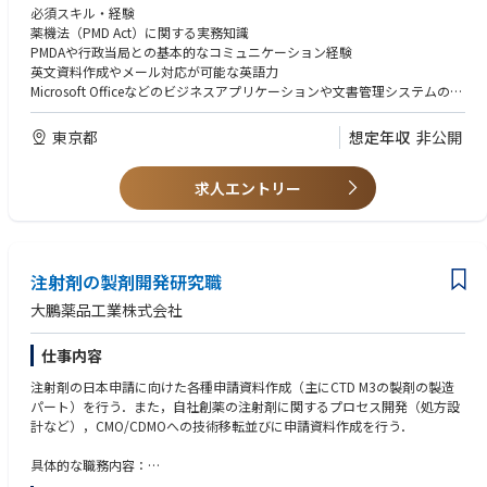
製造販売業（MAH）に関する許認可・コンプライアンス業務の推進
必須スキル・経験
薬機法に基づく各種規制対応および当局対応
薬機法（PMD Act）に関する実務知識
GMP査察や監査への準備・対応支援
PMDAや行政当局との基本的なコミュニケーション経験
海外製造所の登録・認定取得および更新管理
英文資料作成やメール対応が可能な英語力
社内委員会の運営支援（資料作成・議事録作成等）
Microsoft Officeなどのビジネスアプリケーションや文書管理システムの利
SOPをはじめとする品質関連文書の管理
用経験
厚生労働省・PMDAなど行政機関との折衝・申請業務
理系学部卒業以上
東京都
想定年収
非公開
医薬品の輸出入関連手続きの管理
製薬業界における薬事・コンプライアンス関連業務経験5年以上
販促資材・学術資材などの薬事レビュー
歓迎要件
求人エントリー
修士号または博士号保有者
製薬業界における薬事・品質・コンプライアンス領域の専門知識
行政当局対応や査察対応の経験
注射剤の製剤開発研究職
大鵬薬品工業株式会社
仕事内容
注射剤の日本申請に向けた各種申請資料作成（主にCTD M3の製剤の製造
パート）を行う．また，自社創薬の注射剤に関するプロセス開発（処方設
計など），CMO/CDMOへの技術移転並びに申請資料作成を行う．
具体的な職務内容：
・製剤化検討（処方設計など）