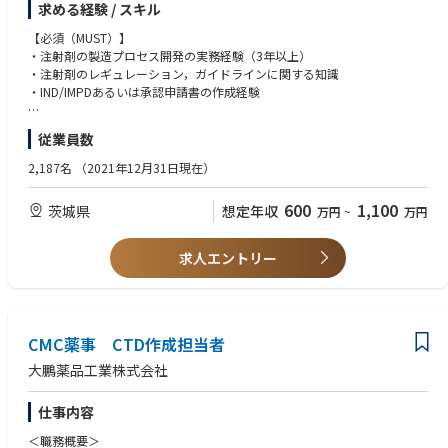
求める経験 / スキル
・CMO/CDMOへの技術移転並びコミュニケーション
・製造プロセスのスケールアップ及び工業化（CMO/CDMOでの対応を主
【必須（MUST）】
とする）
・注射剤の製造プロセス開発の実務経験（3年以上）
・治験や商用に向けた各種申請資料（IND/IMPD・BLA用CTD）の作成並び
・注射剤のレギュレーション，ガイドラインに関する知識
に照会対応
・IND/IMPDあるいは承認申請書の作成経験
・他部門や他社とのコミュニケーションなど
【歓迎（WANT）】
従業員数
・注射剤の製剤開発又は分析開発経験
・製剤のプロセス開発におけるクオリティバイデザインの活用経験
2,187名
（2021年12月31日現在）
・海外グループ会社及び他社と英語でのコミュニケーションで業務を推進
できる方
600
1,100
茨城県
想定年収
万円
~
万円
・戦略的思考力を持ち，社内外の関係者と協働し，チームで品質を作り上
げることができる方
求人エントリー
【望ましい人物像】
・多様な関係部署の担当者と協力して業務を推進できる方
・社内前例がなくとも建設的かつポジティブにメンバーをリードできる方
・根拠データ及び参考文献に基づいて論理的に道筋を立てられる方
CMC薬事 CTD作成担当者
大鵬薬品工業株式会社
仕事内容
＜職務概要＞