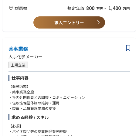
・海外製造場所への技術移転の経験
800
1,400
群馬県
想定年収
万円
~
万円
・CMCに関わるPJマネジメントの経験
・修士卒以上の学位
・海外赴任経験
求人エントリー
薬事業務
大手化学メーカー
上場企業
仕事内容
【業務内容】
・薬事業務全般
・社内外関係者との調整・コミュニケーション
・信頼性保証体制の維持・運用
・製造・品質管理業務の支援
求める経験 / スキル
【必須】
・バイオ製品等の薬事開発業務経験