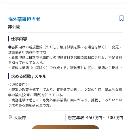
海外薬事担当者
非公開
仕事内容
●各国向けの新規登録（ただし、臨床試験を要する場合を除く）・変更・
登録更新申請資料の作成
・新規申請は日本や他国向けの申請資料を各国の規制に合わせ、不足資料
を補って仕立てなおす。
・資料は英語（中国除く）で作成する。現地要件に従い、英語から現地語
に翻訳される。
求める経験 / スキル
・現在海外薬事で管理する製品輸出国は、中国、ロシア（EAEU）、ポー
ランド、ベトナム、タイ、韓国
＜必須要件＞
・理系の教育を修了しており、有効数字の扱い、文献の引用、基本的な科
●市販後の登録変更管理
学の論文(文章、図表)を知っている。
・製造所、品質保証部と連携して、製造・規格試験法・包装表示（添付文
・実務経験は乏しくても海外薬事業務に興味があり、挑戦してみたいとい
書・ラベル等）・原材料（原薬・添加剤・直接容器）に関わる登録内容の
う志のある製剤研究員の方。
変更
・現地規制（登録規定・薬局方など）変更・改正に伴う、登録内容の変更
＜歓迎要件＞
450
700
大阪府
想定年収
万円
~
万円
・薬学教育を修了している(薬事法規制、薬局方等、医薬品独特の許認可を
●輸出品に関わる国内薬事業務
認知している)。