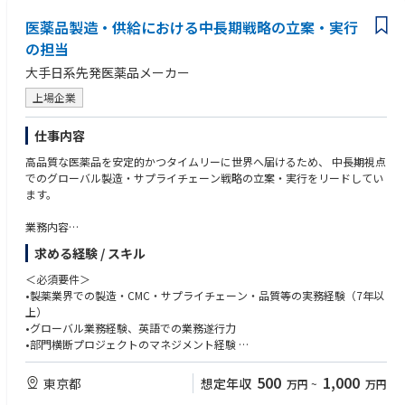
医薬品製造・供給における中長期戦略の立案・実行
の担当
大手日系先発医薬品メーカー
上場企業
仕事内容
高品質な医薬品を安定的かつタイムリーに世界へ届けるため、 中長期視点
でのグローバル製造・サプライチェーン戦略の立案・実行をリードしてい
ます。
業務内容
•グローバル生産・供給ネットワークの最適化
求める経験 / スキル
•自社製造／委託製造の意思決定推進
•生産・供給に関するグローバル意思決定と実行管理
＜必須要件＞
•サプライチェーン全体のリスクマネジメント、BCP構築・運用
•製薬業界での製造・CMC・サプライチェーン・品質等の実務経験（7年以
上）
本ポジションの魅力
•グローバル業務経験、英語での業務遂行力
•日本本社からグローバル製造・供給戦略の全体像を描き、実行できる裁量
•部門横断プロジェクトのマネジメント経験
の大きなポジション
•国内外の重要ステークホルダーと連携し、会社の安定供給に直接貢献
＜歓迎要件＞
500
1,000
東京都
想定年収
万円
~
万円
•グローバルビジネスを動かす中長期・経営視点の意思決定経験を積める
•MBA、Ph.D.等の資格