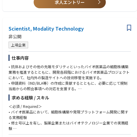
・輸出用医薬品製造届・変更届の提出
求人エントリー
・海外or国内薬事業務の実務経験者、あるいはCMCの実務経験者で申請書
・輸出品の適合性調査申請（定期以外）
類作成業務の経験者。
・輸出証明の発給申請
・(国内薬事と比較して)海外薬事は自ら調べ、考え、実行する業務となる
ので、それを楽しみ(遣り甲斐)として従事できる方。（当然、育成はしま
●輸出品の生産・市場出荷をサポート
す。）
Scientist, Modality Technology
・登録内容に則した出荷用の英文成績書様式の作成、登録事項以外の各国
要件（シリアルコードや、現地品質試験）の規制面の裏付けと対応のサポ
【求める人物像】
非公開
ート
海外薬事に挑戦してみたいという志のある方
上場企業
マルチタスクをこなしてきた経験のある方
●現地当局のGMP実地査察のサポート
自律的に業務マネジメントができる方
英語でコミュニケーションができる方
仕事内容
●各国規制情報の収集
• 抗体およびその他の先端モダリティといったバイオ医薬品の細胞株構築
・現地社員、各国当局のwebsiteやcortellisなどの規制情報サービスから入
業務を推進するとともに、開発各段階におけるバイオ医薬品プロジェクト
手し、現地規制に則した登録の維持管理を行う。
において、社内外の製造サイトへの技術移管を実施する。
• 申請資料（IND/BLA等）の作成に貢献するとともに、必要に応じて規制
●現地薬事担当者（自社社員・コンサルタント）とコミュニケーション
当局からの照会事項への対応を支援する。
・中国は日本語可、その他の国は英語
• 社内外パートナーと連携し、革新的な細胞株構築技術およびプラットフ
求める経験 / スキル
ォーム改良の評価・導入を推進する。
※業務案件により海外出張(短期)がございます。
• 代表またはメンバーとして、CDMOおよびグローバルプロジェクトチー
＜必須 / Required＞
ムとの会議に参加し、科学的・技術的な議論を行う。
【企業魅力】
• バイオ医薬品において、細胞株構築や発現プラットフォーム開発に関す
• 必要に応じて、バイオ医薬品プロジェクトにおけるDrug Substance Lead
関わる全ての人のしあわせを追求する、“Good Company”を経営理念と
る実務経験
として、CMC開発戦略の策定および実行を担い、計画・オペレーションの
しております。
• 修士号以上を有し、製薬企業またはバイオテクノロジー企業での実務経
最適化を推進するとともに、CMC関連部門間の円滑な連携を実現する。
・患者・消費者の皆さま、医療従事者の皆さま、取引先の皆さま、株主の
験
皆さま、社員といった千寿製薬に関わる全ての人々とバランスの取れた関
• 英語による基本的な業務コミュニケーション能力