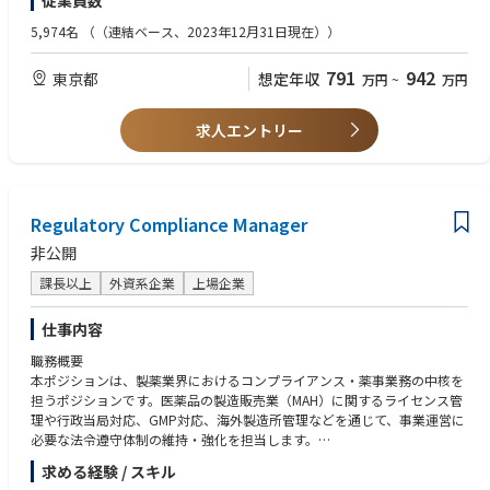
従業員数
性の確保、ならびに規制リスクの積極的な特定と軽減が含まれます。
・APACでの申請経験
・バイオ医薬品の経験
5,974名
（（連結ベース、2023年12月31日現在））
また、部門横断的なチーム、外部パートナー、および規制当局に対して強
力なリーダーシップと影響力を発揮し、査察、監査、デューデリジェンス
＜求める人物像＞
791
942
東京都
想定年収
万円
~
万円
活動を支援するとともに、グローバルなRA CMC組織内における継続的な
・優れたコミュニケーション能力、調整力、問題解決能力をお持ちの方
改善、知識の共有、および能力構築に貢献します。
・主体的で責任感のある姿勢をお持ちの方
・グローバルな環境において複数の優先事項を自律的に管理できるスキル
求人エントリー
【魅力】
をお持ちの方
これは、特定の治療領域および／または地域における第一人者として、承
認済み製品のグローバル戦略に大きく貢献できる、チームメンバーにとっ
【必須項目】
て稀有な機会です。初回の申請・承認からライフサイクル管理に至るま
・非喫煙者
で、複雑なCMC規制関連業務を主導し、グローバルな意思決定に影響を与
Regulatory Compliance Manager
え、技術および製造部門のリーダーと緊密に連携していただきます。自律
非公開
性と責任感を持ち、グローバルレベルで規制上の成果を形作ることにやり
がいを感じる方にとって、この役割はまさにうってつけです。
課長以上
外資系企業
上場企業
仕事内容
職務概要
本ポジションは、製薬業界におけるコンプライアンス・薬事業務の中核を
担うポジションです。医薬品の製造販売業（MAH）に関するライセンス管
理や行政当局対応、GMP対応、海外製造所管理などを通じて、事業運営に
必要な法令遵守体制の維持・強化を担当します。
求める経験 / スキル
主な業務内容