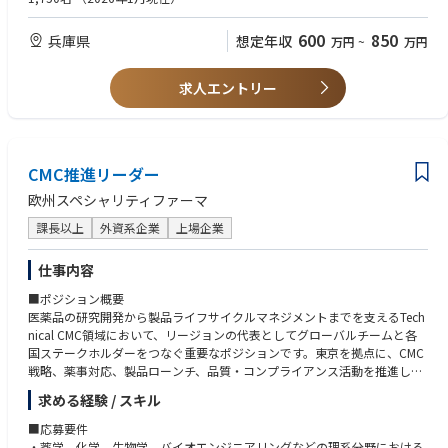
・社内SOP（日本語のローカルSOPおよび英語のグローバルSOP）の作成
やメンテナンスをSubject matter expertとして行い，同僚への教育訓練の
600
850
兵庫県
想定年収
万円
~
万円
実施や遵守を推進することができる語学力と他者への影響力を持つ。
・ラボテクニシャンに適切に指示を与え，必要な理化学試験の遂行をサポ
ートすることができるコミュニケーションスキルとリーダーシップスキ
求人エントリー
ル。
・適宜海外の担当者とメール、電話会議で英語でコミュニケーションをと
ることができる。
・医薬品の規制要件や品質要件への理解がある（例えばEU GMPガイドラ
CMC推進リーダー
イン）ことが望ましい。
欧州スペシャリティファーマ
【望ましい経験，知識】
・上記研究開発分野におけるデジタル化，自動化，シミュレーションに関
課長以上
外資系企業
上場企業
する知識，経験があることが望ましい。
・治験薬GMP，医薬品GMPまたはGLP環境下における製薬企業のR&D部門
仕事内容
での実務経験
■ポジション概要
医薬品の研究開発から製品ライフサイクルマネジメントまでを支えるTech
• 研究開発に熱意のある方，グローバル環境で活動したい方を歓迎しま
nical CMC領域において、リージョンの代表としてグローバルチームと各
す。
国ステークホルダーをつなぐ重要なポジションです。東京を拠点に、CMC
• 将来リーダーとなる人材を求めています。入社数年で治験薬GMP組織の
戦略、薬事対応、製品ローンチ、品質・コンプライアンス活動を推進し、
試験責任者やグローバルのprojectメンバーとしてアサインされる可能性が
患者さんへの価値提供に貢献いただきます。
あります。
求める経験 / スキル
• 神戸医薬研究所はベーリンガーインゲルハイムグループにおいてグロー
■主な業務内容
バル製品の研究開発拠点として位置づけられているため、入社後すぐに英
■応募要件
・担当リージョンにおけるTechnical CMCの主要窓口として、社内外ステ
語でのコミュニケーションを求められます。語学スキルを実務で発揮した
・薬学、化学、生物学、バイオエンジニアリングなどの理系分野における