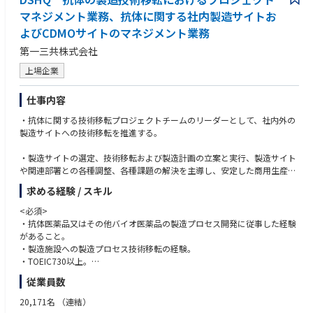
マネジメント業務、抗体に関する社内製造サイトお
よびCDMOサイトのマネジメント業務
第一三共株式会社
上場企業
仕事内容
・抗体に関する技術移転プロジェクトチームのリーダーとして、社内外の
製造サイトへの技術移転を推進する。
・製造サイトの選定、技術移転および製造計画の立案と実行、製造サイト
や関連部署との各種調整、各種課題の解決を主導し、安定した商用生産体
制を構築する。
求める経験 / スキル
＜入社後のキャリアパス＞
<必須>
・バイオ医薬品の製造プロセスを理解している強みを活かした、品質保
・抗体医薬品又はその他バイオ医薬品の製造プロセス開発に従事した経験
証、薬事、CMCマネージメント、サプライチェーンマネージメント業務に
があること。
就く機会がある
・製造施設への製造プロセス技術移転の経験。
・TOEIC730以上。
・年齢、国籍、経験を問わず多様性を理解し、各種ステークホルダーと良
従業員数
好な関係が築けること
20,171名
（連結）
<望ましい>