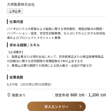
大塚製薬株式会社
上場企業
仕事内容
バイオロジクスの原薬および製剤に関する特性解析、規格試験法の開発・
バリデーション・設定、安定性試験業務、ならびにそれらに対する技術指
導およびプロジェクトマネジメント業務
求める経験 / スキル
【必須要件】
1．製薬企業または受託会社において、抗体医薬品または再生医療等製品
の試験法に関する研究開発の実務経験を5年以上有する方
2．業務上必要な範囲での英語による読み書き・会話が可能な方
【歓迎要件】
従業員数
バイオロジクスの特性解析・品質試験・安定性試験、CMO/CDMOとの技
術移管、承認申請業務、プロジェクト管理および社外・社内部署との調整
6,070名
（2025年12月31日現在）
業務に関する実務経験を有し、英語による会議・プレゼンテーションに対
応可能な方
600
1,200
複数あり
想定年収
万円
~
万円
求人エントリー