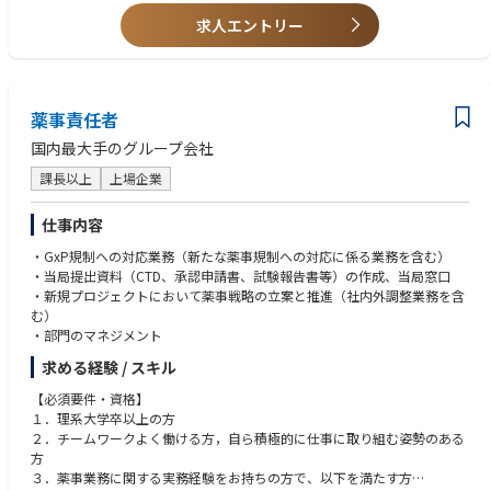
成長機会
•PMPなどのプロジェクトマネジメント資格
求人エントリー
•経営企画、事業企画、事業開発経験 （生産拠点の取得や譲渡に関するPM
Oリード経験 を含む）
•戦略コンサルティングファーム勤務経験
薬事責任者
国内最大手のグループ会社
課長以上
上場企業
仕事内容
・GxP規制への対応業務（新たな薬事規制への対応に係る業務を含む）
・当局提出資料（CTD、承認申請書、試験報告書等）の作成、当局窓口
・新規プロジェクトにおいて薬事戦略の立案と推進（社内外調整業務を含
む）
・部門のマネジメント
求める経験 / スキル
【必須要件・資格】
１．理系大学卒以上の方
２．チームワークよく働ける方，自ら積極的に仕事に取り組む姿勢のある
方
３．薬事業務に関する実務経験をお持ちの方で、以下を満たす方