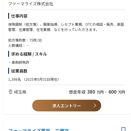
ファーマライズ株式会社
仕事内容
保険調剤（処方箋）、服薬指導、レセプト業務、OTCの相談・販売、薬歴
管理、在庫管理、在宅業務 などを行っていただきます。
処方箋枚数：75枚/日
人数構成：
薬剤師：4.5名
求める経験 / スキル
医療事務：1.6名
・薬剤師免許
従業員数
1,366名
（2025年5月31日現在）
380
600
埼玉県
想定年収
万円
~
万円
求人エントリー
ファーマライズ薬局 三郷店