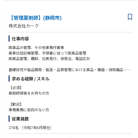
【管理薬剤師】(静岡市)
株式会社カーク
仕事内容
医薬品の管理、その他事務作業等
薬事日誌記帳管理、手順書に従って医薬品管理
医薬品管理、棚卸、伝票発行、受発注、電話応対
基礎研究や製品開発・製造・品質管理における薬品・機器・消耗備品・設
備に
求める経験 / スキル
関するサポートを行っている企業での管理薬剤師及び営業事務業務になり
ます。
【必須】
お客様に研究・開発、製造、診療といった本来の業務に集中していただく
薬剤師資格をお持ちの方
ための「環境」の提供を目指しています。
【歓迎】
完全週休2日・土日祝が定休、残業もほとんどなく、仕事とプライベート
事務業務に抵抗のない方
を
従業員数
両立させたい方にお勧めの求人です。
薬局や病院では経験できない業務も経験でき、知見を広げられる職場で
278名
（令和7年6月現在）
す。