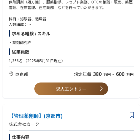
保険調剤（処方箋）、服薬指導、レセプト業務、OTCの相談・販売、薬歴
管理、在庫管理、在宅業務 などを行っていただきます。
科目：泌尿器、循環器
人数構成：
薬剤師：2名
求める経験 / スキル
医療事務：1名
・薬剤師免許
従業員数
1,366名
（2025年5月31日現在）
380
600
東京都
想定年収
万円
~
万円
求人エントリー
【管理薬剤師】(京都市)
株式会社カーク
仕事内容