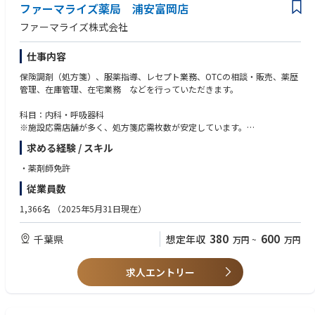
ファーマライズ薬局 浦安富岡店
ファーマライズ株式会社
仕事内容
保険調剤（処方箋）、服薬指導、レセプト業務、OTCの相談・販売、薬歴
管理、在庫管理、在宅業務 などを行っていただきます。
科目：内科・呼吸器科
※施設応需店舗が多く、処方箋応需枚数が安定しています。
処方箋枚数：37.4枚/日
求める経験 / スキル
人数構成：
薬剤師：2.5名
・薬剤師免許
医療事務：2名
従業員数
1,366名
（2025年5月31日現在）
380
600
千葉県
想定年収
万円
~
万円
求人エントリー