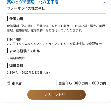
薬のヒグチ薬局 北八王子店
ファーマライズ株式会社
仕事内容
保険調剤（処方箋）、服薬指導、レセプト業務、OTCの相談・販売、薬歴
管理、在庫管理、在宅業務 などを行っていただきます。
科目：透析
北八王子クリニックをメインクライアントとする透析外来、施設調剤
処方箋枚数：117枚/日
求める経験 / スキル
人数構成：
薬剤師：5.5名
・薬剤師免許
医療事務：3.5名
従業員数
1,366名
（2025年5月31日現在）
380
600
東京都
想定年収
万円
~
万円
求人エントリー