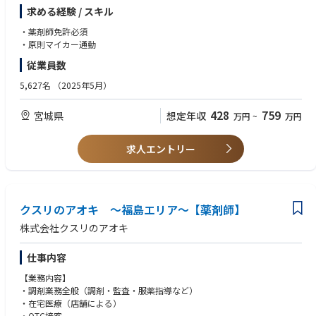
【特徴】
求める経験 / スキル
・調剤とドラッグストア（物販エリア）で分離申請されていますので、調
剤業務に集中してお仕事が可能です。
・薬剤師免許必須
・ロードサイドに多く展開しており、お車でアクセスがしやすいエリアで
・原則マイカー通勤
す。
従業員数
・調剤手順や調剤機器は店舗ごとで共通のため、ストレスなくお仕事が可
能です。
5,627名
（2025年5月）
428
759
宮城県
想定年収
万円
~
万円
求人エントリー
クスリのアオキ ～福島エリア～【薬剤師】
株式会社クスリのアオキ
仕事内容
【業務内容】
・調剤業務全般（調剤・監査・服薬指導など）
・在宅医療（店舗による）
・OTC接客