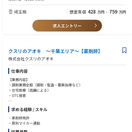
428
759
埼玉県
想定年収
万円
~
万円
求人エントリー
クスリのアオキ ～千葉エリア～【薬剤師】
株式会社クスリのアオキ
仕事内容
【業務内容】
・調剤業務全般（調剤・監査・服薬指導など）
・在宅医療（店舗による）
・OTC接客
【特徴】
求める経験 / スキル
・調剤とドラッグストア（物販エリア）で分離申請されていますので、調
剤業務に集中してお仕事が可能です。
・薬剤師免許
・ロードサイドに多く展開しており、お車でアクセスがしやすいエリアで
・原則マイカー通勤
す。
従業員数