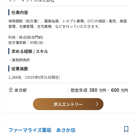
仕事内容
保険調剤（処方箋）、服薬指導、レセプト業務、OTCの相談・販売、薬歴
管理、在庫管理、在宅業務 などを行っていただきます。
科目：総合(総合門前)
処方箋枚数：95枚/日
人数構成：
求める経験 / スキル
薬剤師：8名
医療事務：4名
・薬剤師免許
従業員数
1,366名
（2025年5月31日現在）
380
600
東京都
想定年収
万円
~
万円
求人エントリー
ファーマライズ薬局 あさか店