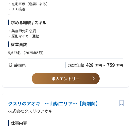
・在宅医療（店舗による）
・OTC接客
【特徴】
求める経験 / スキル
・調剤とドラッグストア（物販エリア）で分離申請されていますので、調
剤業務に集中してお仕事が可能です。
・薬剤師免許必須
・ロードサイドに多く展開しており、お車でアクセスがしやすいエリアで
・原則マイカー通勤
す。
従業員数
・調剤手順や調剤機器は店舗ごとで共通のため、ストレスなくお仕事が可
能です。
5,627名
（2025年5月）
428
759
静岡県
想定年収
万円
~
万円
求人エントリー
クスリのアオキ ～山梨エリア～【薬剤師】
株式会社クスリのアオキ
仕事内容