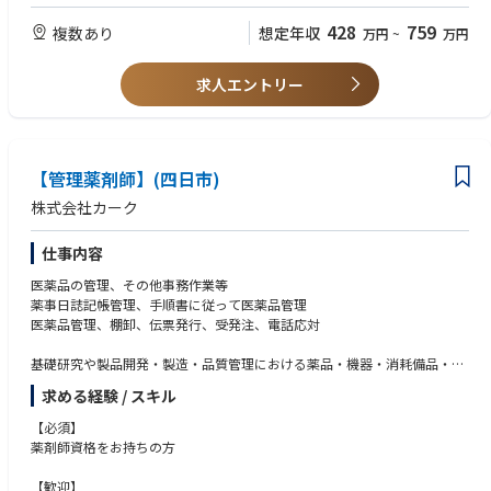
428
759
複数あり
想定年収
万円
~
万円
求人エントリー
【管理薬剤師】(四日市)
株式会社カーク
仕事内容
医薬品の管理、その他事務作業等
薬事日誌記帳管理、手順書に従って医薬品管理
医薬品管理、棚卸、伝票発行、受発注、電話応対
基礎研究や製品開発・製造・品質管理における薬品・機器・消耗備品・設
備に
求める経験 / スキル
関するサポートを行っている企業での管理薬剤師及び営業事務業務になり
ます。
【必須】
お客様に研究・開発、製造、診療といった本来の業務に集中していただく
薬剤師資格をお持ちの方
ための「環境」の提供を目指しています。
【歓迎】