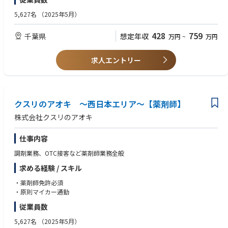
・調剤手順や調剤機器は店舗ごとで共通のため、ストレスなくお仕事が可
能です。
5,627名
（2025年5月）
428
759
千葉県
想定年収
万円
~
万円
求人エントリー
クスリのアオキ ～西日本エリア～【薬剤師】
株式会社クスリのアオキ
仕事内容
調剤業務、OTC接客など薬剤師業務全般
求める経験 / スキル
・薬剤師免許必須
・原則マイカー通勤
従業員数
5,627名
（2025年5月）