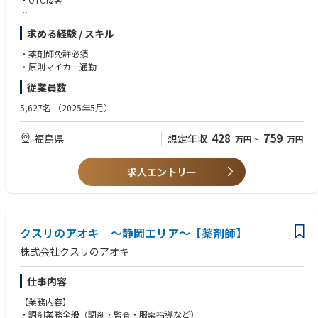
【特徴】
求める経験 / スキル
・調剤とドラッグストア（物販エリア）で分離申請されていますので、調
剤業務に集中してお仕事が可能です。
・薬剤師免許必須
・ロードサイドに多く展開しており、お車でアクセスがしやすいエリアで
・原則マイカー通勤
す。
従業員数
・調剤手順や調剤機器は店舗ごとで共通のため、ストレスなくお仕事が可
能です。
5,627名
（2025年5月）
428
759
福島県
想定年収
万円
~
万円
求人エントリー
クスリのアオキ ～静岡エリア～【薬剤師】
株式会社クスリのアオキ
仕事内容
【業務内容】
・調剤業務全般（調剤・監査・服薬指導など）