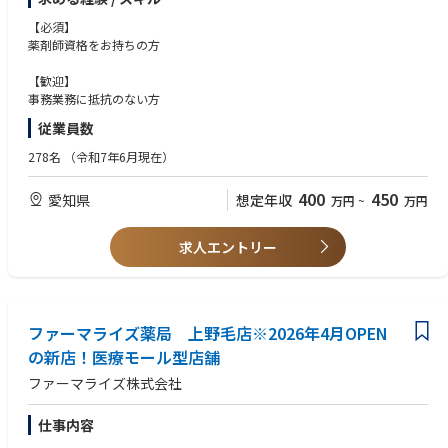
関するサポートを行っている企業での管理薬剤師及び営業事務業務になり
ます。
【必須】
お客様に研究・開発、製造、診療といった本来の業務に集中していただく
薬剤師資格をお持ちの方
ための「環境」の提供を目指しています。
【歓迎】
完全週休2日・土日祝が定休、残業もほとんどなく、仕事とプライベート
事務業務に抵抗のない方
を
従業員数
両立させたい方にお勧めの求人です。
薬局や病院では経験できない業務も経験でき、知見を広げられる職場で
278名
（令和7年6月現在）
す。
400
450
愛知県
想定年収
万円
~
万円
求人エントリー
ファーマライズ薬局 上野毛店※2026年4月OPEN
の新店！医療モール型店舗
ファーマライズ株式会社
仕事内容