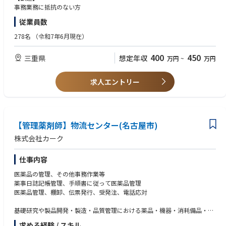
完全週休2日・土日祝が定休、残業もほとんどなく、仕事とプライベート
事務業務に抵抗のない方
を
従業員数
両立させたい方にお勧めの求人です。
薬局や病院では経験できない業務も経験でき、知見を広げられる職場で
278名
（令和7年6月現在）
す。
400
450
三重県
想定年収
万円
~
万円
求人エントリー
【管理薬剤師】物流センター(名古屋市)
株式会社カーク
仕事内容
医薬品の管理、その他事務作業等
薬事日誌記帳管理、手順書に従って医薬品管理
医薬品管理、棚卸、伝票発行、受発注、電話応対
基礎研究や製品開発・製造・品質管理における薬品・機器・消耗備品・設
備に
求める経験 / スキル