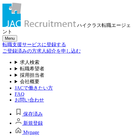
ハイクラス転職
エージェ
ント
Menu
転職支援サービスに登録する
ご登録済みの方
求人紹介を申し込む
求人検索
転職希望者
採用担当者
会社概要
JACで働きたい方
FAQ
お問い合わせ
保存済み
新規登録
Mypage