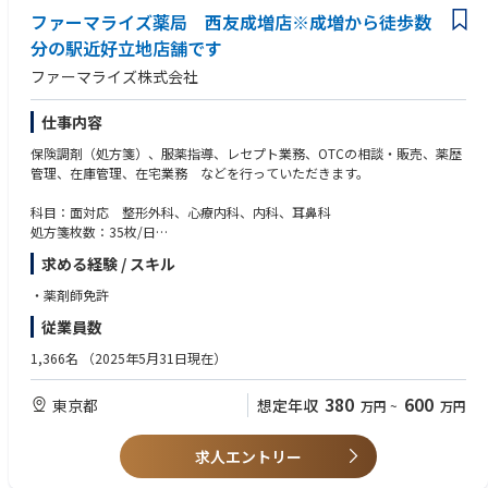
ファーマライズ薬局 西友成増店※成増から徒歩数
分の駅近好立地店舗です
ファーマライズ株式会社
仕事内容
保険調剤（処方箋）、服薬指導、レセプト業務、OTCの相談・販売、薬歴
管理、在庫管理、在宅業務 などを行っていただきます。
科目：面対応 整形外科、心療内科、内科、耳鼻科
処方箋枚数：35枚/日
人数構成：
求める経験 / スキル
薬剤師：2名
医療事務：1名
・薬剤師免許
従業員数
1,366名
（2025年5月31日現在）
380
600
東京都
想定年収
万円
~
万円
求人エントリー