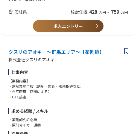
428
759
茨城県
想定年収
万円
~
万円
求人エントリー
クスリのアオキ ～群馬エリア～【薬剤師】
株式会社クスリのアオキ
仕事内容
【業務内容】
・調剤業務全般（調剤・監査・服薬指導など）
・在宅医療（店舗による）
・OTC接客
【特徴】
求める経験 / スキル
・調剤とドラッグストア（物販エリア）で分離申請されていますので、調
剤業務に集中してお仕事が可能です。
・薬剤師免許必須
・ロードサイドに多く展開しており、お車でアクセスがしやすいエリアで
・原則マイカー通勤
す。
従業員数