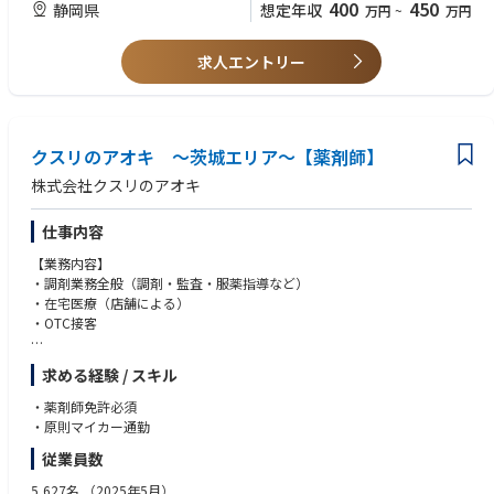
400
450
静岡県
想定年収
万円
~
万円
求人エントリー
クスリのアオキ ～茨城エリア～【薬剤師】
株式会社クスリのアオキ
仕事内容
【業務内容】
・調剤業務全般（調剤・監査・服薬指導など）
・在宅医療（店舗による）
・OTC接客
【特徴】
求める経験 / スキル
・調剤とドラッグストア（物販エリア）で分離申請されていますので、調
剤業務に集中してお仕事が可能です。
・薬剤師免許必須
・ロードサイドに多く展開しており、お車でアクセスがしやすいエリアで
・原則マイカー通勤
す。
従業員数
・調剤手順や調剤機器は店舗ごとで共通のため、ストレスなくお仕事が可
能です。
5,627名
（2025年5月）