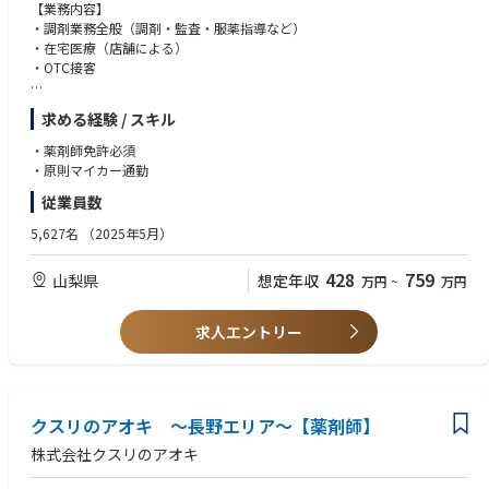
【業務内容】
・調剤業務全般（調剤・監査・服薬指導など）
・在宅医療（店舗による）
・OTC接客
【特徴】
求める経験 / スキル
・調剤とドラッグストア（物販エリア）で分離申請されていますので、調
剤業務に集中してお仕事が可能です。
・薬剤師免許必須
・ロードサイドに多く展開しており、お車でアクセスがしやすいエリアで
・原則マイカー通勤
す。
従業員数
・調剤手順や調剤機器は店舗ごとで共通のため、ストレスなくお仕事が可
能です。
5,627名
（2025年5月）
428
759
山梨県
想定年収
万円
~
万円
求人エントリー
クスリのアオキ ～長野エリア～【薬剤師】
株式会社クスリのアオキ