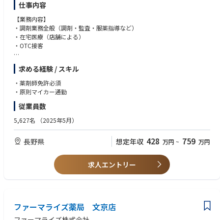
仕事内容
【業務内容】
・調剤業務全般（調剤・監査・服薬指導など）
・在宅医療（店舗による）
・OTC接客
【特徴】
求める経験 / スキル
・調剤とドラッグストア（物販エリア）で分離申請されていますので、調
剤業務に集中してお仕事が可能です。
・薬剤師免許必須
・ロードサイドに多く展開しており、お車でアクセスがしやすいエリアで
・原則マイカー通勤
す。
従業員数
・調剤手順や調剤機器は店舗ごとで共通のため、ストレスなくお仕事が可
能です。
5,627名
（2025年5月）
428
759
長野県
想定年収
万円
~
万円
求人エントリー
ファーマライズ薬局 文京店
ファーマライズ株式会社