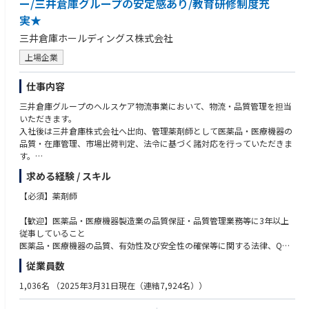
ー/三井倉庫グループの安定感あり/教育研修制度充
実★
三井倉庫ホールディングス株式会社
上場企業
仕事内容
三井倉庫グループのヘルスケア物流事業において、物流・品質管理を担当
いただきます。
入社後は三井倉庫株式会社へ出向、管理薬剤師として医薬品・医療機器の
品質・在庫管理、市場出荷判定、法令に基づく諸対応を行っていただきま
す。
求める経験 / スキル
■ 具体的な仕事内容
・法令・薬機法に基づく医薬品・医療機器の製品保管管理業務（倉庫管理
【必須】薬剤師
業務）
・製品の市場出荷判定（製造記録）
【歓迎】医薬品・医療機器製造業の品質保証・品質管理業務等に3年以上
・法令に基づく品質管理
従事していること
・当社規程の倉庫管理に則した品質管理
医薬品・医療機器の品質、有効性及び安全性の確保等に関する法律、QM
・作業手順書の作成
S・GVP省令、ISO13485:2016、ISO14971に関する知識を有すること
従業員数
・作業員への教育
・行政や顧客の監査対応
1,036名
（2025年3月31日現在（連結7,924名））
※ 薬事以外の倉庫管理業務や総務などに携わっていただく可能性もありま
す