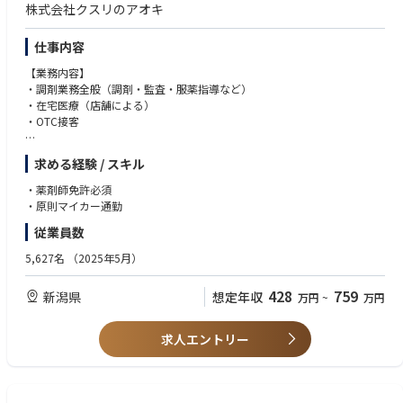
株式会社クスリのアオキ
仕事内容
【業務内容】
・調剤業務全般（調剤・監査・服薬指導など）
・在宅医療（店舗による）
・OTC接客
【特徴】
求める経験 / スキル
・調剤とドラッグストア（物販エリア）で分離申請されていますので、調
剤業務に集中してお仕事が可能です。
・薬剤師免許必須
・ロードサイドに多く展開しており、お車でアクセスがしやすいエリアで
・原則マイカー通勤
す。
従業員数
・調剤手順や調剤機器は店舗ごとで共通のため、ストレスなくお仕事が可
能です。
5,627名
（2025年5月）
428
759
新潟県
想定年収
万円
~
万円
求人エントリー