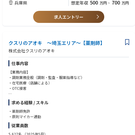
500
700
兵庫県
想定年収
万円
~
万円
求人エントリー
クスリのアオキ ～埼玉エリア～【薬剤師】
株式会社クスリのアオキ
仕事内容
【業務内容】
・調剤業務全般（調剤・監査・服薬指導など）
・在宅医療（店舗による）
・OTC接客
【特徴】
求める経験 / スキル
・調剤とドラッグストア（物販エリア）で分離申請されていますので、調
剤業務に集中してお仕事が可能です。
・薬剤師免許
・ロードサイドに多く展開しており、お車でアクセスがしやすいエリアで
・原則マイカー通勤
す。
従業員数
・調剤手順や調剤機器は店舗ごとで共通のため、ストレスなくお仕事が可
能です。
5,627名
（2025年5月）