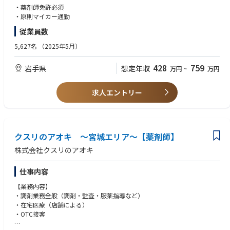
剤業務に集中してお仕事が可能です。
・薬剤師免許必須
・ロードサイドに多く展開しており、お車でアクセスがしやすいエリアで
・原則マイカー通勤
す。
従業員数
・調剤手順や調剤機器は店舗ごとで共通のため、ストレスなくお仕事が可
能です。
5,627名
（2025年5月）
428
759
岩手県
想定年収
万円
~
万円
求人エントリー
クスリのアオキ ～宮城エリア～【薬剤師】
株式会社クスリのアオキ
仕事内容
【業務内容】
・調剤業務全般（調剤・監査・服薬指導など）
・在宅医療（店舗による）
・OTC接客