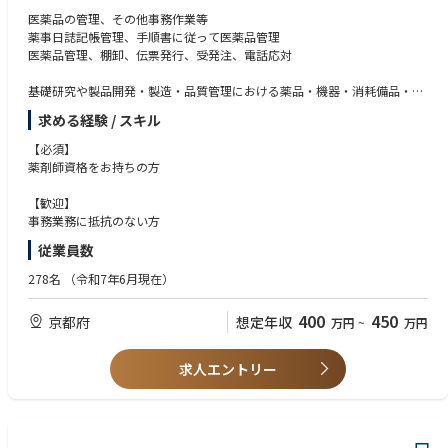
医薬品の管理、その他事務作業等
薬事日誌記帳管理、手順書に従って医薬品管理
医薬品管理、棚卸、伝票発行、受発注、電話応対
基礎研究や製品開発・製造・品質管理における薬品・機器・消耗備品・設
備に
求める経験 / スキル
関するサポートを行っている企業での管理薬剤師及び営業事務業務になり
ます。
【必須】
お客様に研究・開発、製造、診療といった本来の業務に集中していただく
薬剤師資格をお持ちの方
ための「環境」の提供を目指しています。
【歓迎】
完全週休2日・土日祝が定休、残業もほとんどなく、仕事とプライベート
事務業務に抵抗のない方
を
従業員数
両立させたい方にお勧めの求人です。
薬局や病院では経験できない業務も経験でき、知見を広げられる職場で
278名
（令和7年6月現在）
す。
400
450
京都府
想定年収
万円
~
万円
求人エントリー