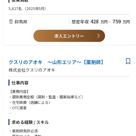
・調剤手順や調剤機器は店舗ごとで共通のため、ストレスなくお仕事が可
能です。
5,627名
（2025年5月）
428
759
群馬県
想定年収
万円
~
万円
求人エントリー
クスリのアオキ ～山形エリア～【薬剤師】
株式会社クスリのアオキ
仕事内容
【業務内容】
・調剤業務全般（調剤・監査・服薬指導など）
・在宅医療（店舗による）
・OTC接客
【特徴】
求める経験 / スキル
・調剤とドラッグストア（物販エリア）で分離申請されていますので、調
剤業務に集中してお仕事が可能です。
・薬剤師免許必須
・ロードサイドに多く展開しており、お車でアクセスがしやすいエリアで