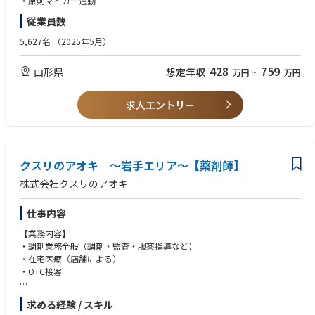
・原則マイカー通勤
す。
従業員数
・調剤手順や調剤機器は店舗ごとで共通のため、ストレスなくお仕事が可
能です。
5,627名
（2025年5月）
428
759
山形県
想定年収
万円
~
万円
求人エントリー
クスリのアオキ ～岩手エリア～【薬剤師】
株式会社クスリのアオキ
仕事内容
【業務内容】
・調剤業務全般（調剤・監査・服薬指導など）
・在宅医療（店舗による）
・OTC接客
【特徴】
求める経験 / スキル
・調剤とドラッグストア（物販エリア）で分離申請されていますので、調