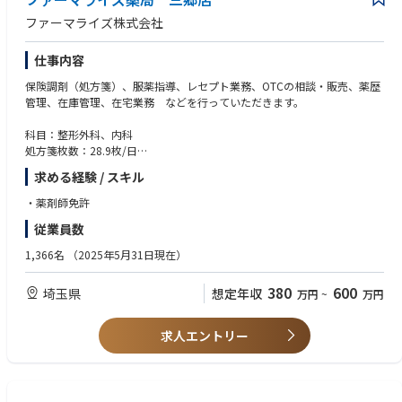
ファーマライズ株式会社
仕事内容
保険調剤（処方箋）、服薬指導、レセプト業務、OTCの相談・販売、薬歴
管理、在庫管理、在宅業務 などを行っていただきます。
科目：整形外科、内科
処方箋枚数：28.9枚/日
人数構成：
求める経験 / スキル
薬剤師：1名
・薬剤師免許
従業員数
1,366名
（2025年5月31日現在）
380
600
埼玉県
想定年収
万円
~
万円
求人エントリー