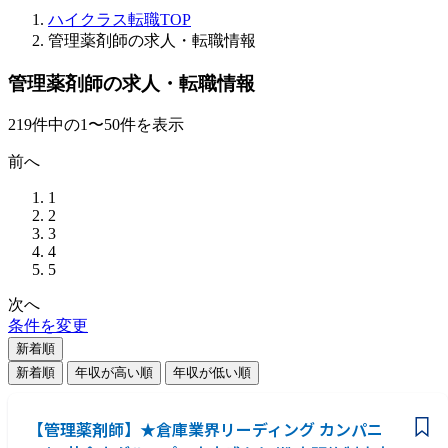
ハイクラス転職TOP
管理薬剤師の求人・転職情報
管理薬剤師の求人・転職情報
219
件
中の
1
〜
50
件を表示
前へ
1
2
3
4
5
次へ
条件を変更
新着順
新着順
年収が高い順
年収が低い順
【管理薬剤師】★倉庫業界リーディング カンパニ