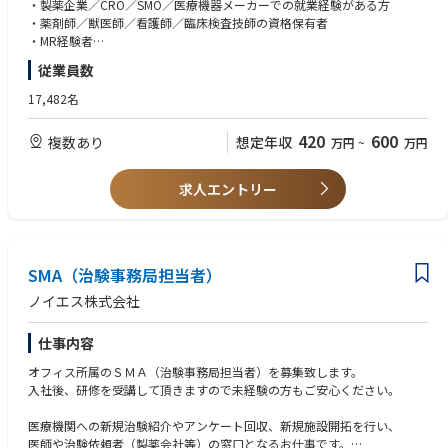
に働きながら成長する「コ・ソーシング」の形を目指しています。
・製薬企業／CRO／SMO／医療機器メーカーでの就業経験がある方
実績：国各地の約250もの契約企業・大学・研究機関が配属先です。
・薬剤師／獣医師／看護師／臨床検査技師の資格保有者
■同社の特徴・魅力：
・MR経験者
【多様なジャンルの研究開発経験を積むことが可能】上場企業を中心とし
・英語力をお持ちの方（推奨：TOEIC600点以上）
従業員数
た大手メーカーに研究者のスキル、知識、経験を提供しています。そのプ
ロジェクトはいずれも、新素材の開発や医薬品の探索といった未来の新製
【求める人材】
17,482名
品や新技術の礎となる研究開発です。
◎コミュニケーション能力が高い方
【キャリアパスの豊富さ】CRAでのご経験を積んでから、安全性情報管理
L 医師とのコミュニケーション経験のある方、歓迎
420
600
複数あり
想定年収
万円
~
万円
業務担当者や研究職・薬事等へのチャレンジも可能です。定期的な面談や
◎好奇心を持ち積極的に学んでいける方
充実した研修体制により、キャリアの実現とライフスタイルに合わせたキ
◎これまでの経験を活かし、キャリアアップ／キャリアチェンジしたい方
ャリアチェンジをサポートします。社員の働きやすさをバックアップする
求人エントリー
体制の充実が、低い離職率にも現れています。
SMA（治験事務局担当者）
ノイエス株式会社
仕事内容
オフィス所属のＳＭＡ（治験事務局担当者）を募集致します。
入社後、研修を受講して頂きますので未経験の方もご安心ください。
医療機関への新規治験紹介やアンケート回収、新規施設開拓を行い、
医師や治験依頼者（製薬会社等）の窓口となるお仕事です。