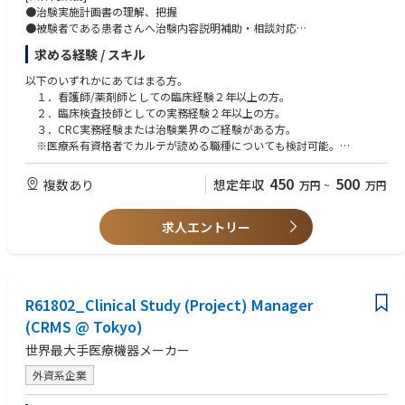
●治験実施計画書の理解、把握
●被験者である患者さんへ治験内容説明補助・相談対応
●治験担当医師の補助
求める経験 / スキル
●医療機関スタッフへの協力依頼・調整
●検査の同行、治験薬の服用や投薬スケジュールの確認
以下のいずれかにあてはまる方。
●治験で得られたデータの入力サポートや資料作成などの事務業務 等
１．看護師/薬剤師としての臨床経験２年以上の方。
２．臨床検査技師としての実務経験２年以上の方。
３．CRC実務経験または治験業界のご経験がある方。
※医療系有資格者でカルテが読める職種についても検討可能。
東京で約2週間に渡り実施される新入社員研修に参加可能な方。
(期間中は東京滞在)
450
500
複数あり
想定年収
万円
~
万円
求人エントリー
R61802_Clinical Study (Project) Manager
(CRMS @ Tokyo)
世界最大手医療機器メーカー
外資系企業