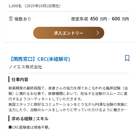
など、自立へのサポート体制が充実しておりますのでご安心ください。
●業界問わず折衝や交渉などの営業経験がある方。
1,000名
（2025年10月1日現在）
●業界問わず社内・社外調整業務のご経験がある方。（プロジェクト運
＜外勤・内勤比率＞
営・店長・SV等）
450
600
複数あり
想定年収
万円
~
万円
営業要素が多く、エリアや時期等によって異なりますが、外勤5から7割：
●医療業界での営業経験がある方。(MR・MS・医療機器営業等)
内勤3から5割となります。※外勤：医療機関訪問、内勤：オフィス勤務
●治験業界での営業経験がある方。(施設開拓・メーカー向け営業等)
求人エントリー
＜やりがい＞
「多種多様な新薬開発を支援＝日本の医療を支援」することや、自立後は
自身の裁量で業務を進めるなど、やりがいが感じられる職種です。
【働き方について】
【関西窓口】CRC(未経験可)
●平均残業時間（2022年度） 21.3時間
ノイエス株式会社
●平均有給取得日数（2022年度） 12日
仕事内容
●1週間のスケジュール例
月（テレワーク）：メールチェック、施設訪問準備、資料・請求書作成
新薬開発の最終段階で、患者さんの協力を得ておこなわれる臨床試験（治
火（出社→外勤）：メールチェック、ミーティング、書類整理・ファイリ
験）に携わるお仕事で、医療機関において、担当する治験がスムーズに進
ング、施設訪問
行するようコーディネートしていただきます。
水（出社/来客対応）：メールチェック、来客対応、資料作成
施設スタッフと良好なコミュケーションをとりながら円滑な治験の実施に
木（外勤/直行直帰）：メールチェック、医療機関スタッフと打ち合わせ、
注力したり、治験のルールをしっかりと守っていただけるように働きかけ
CRCとミーティング
るなど、治験をサポートするお仕事です。
金（出社）：メールチェック、書類整理・ファイリング、資料作成、研修
求める経験 / スキル
CRCはとても責任がある専門的なお仕事ですが、未経験の方でも
受講
安心してお仕事ができるよう、万全の研修内容とスタッフでお待ちしてお
■CRC経験者は資格不要。
ります。