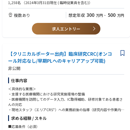
なく、CRCやCRAへのキャリアチェンジなど、グループの垣根を超え新た
1,258名
（2024年3月31日現在 ( 臨時従業員を含む)）
なキャリアにもチャレンジ可能です。
300
500
複数あり
想定年収
万円
~
万円
求人エントリー
【クリニカルポーター出向】臨床研究CRC(オンコ
ール対応なし/早期PLへのキャリアアップ可能)
非公開
仕事内容
＜具体的な業務＞
・支援する医療機関における研究実施環境の整備
・医療機関を訪問してのデータ入力、IC取得補助、研修対象である患者さ
んの対応
・現地スタッフ（エリアCRS*）への業務前後の指導（研究内容や作業内
容の説明、質問への回答など）および業務マネジメント
求める経験 / スキル
・クライアント対応窓口
・担当プロジェクトの進捗管理
■応募条件（必須）