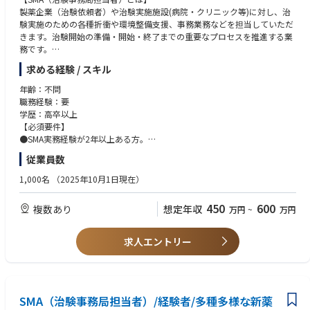
木（外勤/直行直帰）：メールチェック、医療機関スタッフと打ち合わせ、
製薬企業（治験依頼者）や治験実施施設(病院・クリニック等)に対し、治
CRCとミーティング
験実施のための各種折衝や環境整備支援、事務業務などを担当していただ
金（出社）：メールチェック、書類整理・ファイリング、資料作成、研修
きます。治験開始の準備・開始・終了までの重要なプロセスを推進する業
受講
務です。
求める経験 / スキル
【主な業務内容】
●社内や社外の関係者との交渉・相談
年齢：不問
●院内スタッフとの調整支援
職務経験：要
●治験実施の可能性を確認するための調査
学歴：高卒以上
●治験に関する事務的業務の全体支援
【必須要件】
●SMA実務経験が2年以上ある方。
<サポート体制>
●東京で約2週間に渡り実施される入社研修に参加可能な方。(※期間中は
従業員数
入社者の大半が未経験者ですが、入社時研修やフォローアップ研修、OJT
東京滞在)
など、自立へのサポート体制が充実しておりますのでご安心ください。
1,000名
（2025年10月1日現在）
＜外勤・内勤比率＞
450
600
複数あり
想定年収
万円
~
万円
営業要素が多く、エリアや時期等によって異なりますが、外勤5から7割：
内勤3から5割となります。※外勤：医療機関訪問、内勤：オフィス勤務
求人エントリー
＜やりがい＞
「多種多様な新薬開発を支援＝日本の医療を支援」することや、自立後は
自身の裁量で業務を進めるなど、やりがいが感じられる職種です。
【働き方について】
SMA（治験事務局担当者）/経験者/多種多様な新薬