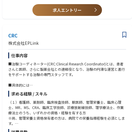
内勤3から5割となります。※外勤：医療機関訪問、内勤：オフィス勤務
求人エントリー
＜やりがい＞
「多種多様な新薬開発を支援＝日本の医療を支援」することや、自立後は
自身の裁量で業務を進めるなど、やりがいが感じられる職種です。
【働き方について】
CRC
●平均残業時間（2022年度） 21.3時間
株式会社EPLink
●平均有給取得日数（2022年度） 12日
仕事内容
●1週間のスケジュール例
月（テレワーク）：メールチェック、施設訪問準備、資料・請求書作成
■治験コーディネーター(CRC:Clinical Research Coordinator)とは、患者
火（出社→外勤）：メールチェック、ミーティング、書類整理・ファイリ
さんと医師、さらに製薬会社との連絡役となり、治験の円滑な運営と進行
ング、施設訪問
をサポートする治験の専門スタッフです。
水（出社/来客対応）：メールチェック、来客対応、資料作成
木（外勤/直行直帰）：メールチェック、医療機関スタッフと打ち合わせ、
■具体的には
CRCとミーティング
○治験に参加する患者（被験者）に対する試験内容の説明補助やフォロー
金（出社）：メールチェック、書類整理・ファイリング、資料作成、研修
求める経験 / スキル
業務
受講
○試験データや記録の整理、医師と製薬企業との調整など。
（１）看護師、薬剤師、臨床検査技師、獣医師、管理栄養士、臨床心理
＊週の半分は大学病院又はクリニックにて被験者へのインフォームドコン
士、MR、MS、CRA、臨床工学技師、診療放射線技師、理学療法士、作業
セント（情報提供）やフォローを、残りは社内にて書類作成等の業務を行
療法士のうち、いずれかの資格・経験を有する方
います。
※尚、管理栄養士資格保有者の方は、病院での栄養指導経験を必須としま
す。
■やりがい・魅力
（２）CRC経験者 ※経験者であれば資格は問いません