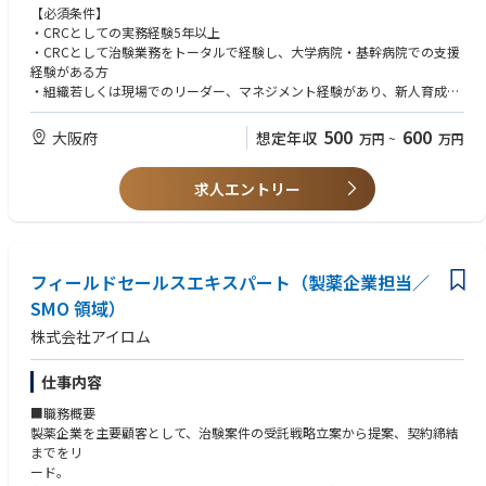
・治験業務の実施及びメンバーへの業務指導・マネジメント
【必須条件】
・プロジェクト全体の進捗管理
・CRCとしての実務経験5年以上
・新規施設の立ち上げ
・CRCとして治験業務をトータルで経験し、大学病院・基幹病院での支援
・メンバーの育成、業務フォロー体制の構築
経験がある方
・会社方針・ビジョンをメンバーに共有し、理解浸透を図る
・組織若しくは現場でのリーダー、マネジメント経験があり、新人育成や
・定期的な面談やコミュニケーションを通じた課題把握とサポート
フォローができる方
・チーム内の情報共有や協働体制の強化による組織力向上
500
600
大阪府
想定年収
万円
~
万円
【歓迎要件】
・自走して業務に取り組み、周囲を巻き込みながら前向きにトライアンド
求人エントリー
エラーができる方。
・会社の方針や目指す方向性を理解し、柔軟に対応できる方
・組織内の調整能力があり、組織のエンゲージメント醸成ができる方
・相手の期待を超える成果を目指し、常に高い目標に向かって努力できる
方
フィールドセールスエキスパート（製薬企業担当／
SMO 領域）
株式会社アイロム
仕事内容
■職務概要
製薬企業を主要顧客として、治験案件の受託戦略立案から提案、契約締結
までをリ
ード。