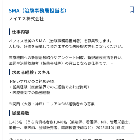
SMA（治験事務局担当者）
ノイエス株式会社
仕事内容
オフィス所属のＳＭＡ（治験事務局担当者）を募集致します。
入社後、研修を受講して頂きますので未経験の方もご安心ください。
医療機関への新規治験紹介やアンケート回収、新規施設開拓を行い、
医師や治験依頼者（製薬会社等）の窓口となるお仕事です。
また、治験をスムーズに行えるよう、医師や関連部門のアポイント取得等
求める経験 / スキル
の院内調整、契約書の作成や管理、各種委員会の申請手続きなどの業務を
ご担当頂きます。
下記いずれかのご経験必須。
治験事務局は営業的側面と事務的側面を併せ持つお仕事です。
・営業経験（医療業界でのご経験であれば尚可）
治験を依頼する製薬企業側と受け入れる医療機関側、双方の間に立ち、お
・医療機関での勤務経験
互いが納得できる点を調整する役割もあり、
やりがいのあるお仕事です。
※関西（大阪・神戸）エリアはSMA経験者のみ募集
従業員数
1,435名
（うち有資格者数1,040名（薬剤師、看護師、MR、管理栄養士、
栄養士、獣医師、登録販売者、臨床検査技師など） 2025年10月時点）