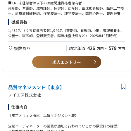
■CRC未経験者は以下の医療関連資格者保有者
■業務内容
薬剤師、看護師、准看護師、保健師、助産師、臨床検査技師、臨床工学技
・治験実施計画書を理解し、担当する医療機関の関係者へ説明会の実施
士、診療放射線技師、作業療法士、理学療法士、臨床心理士、管理栄養
・医師の指示の下、治験にご協力頂く患者さまの選定
士、栄養士
従業員数
・選定した患者さまへの同意説明・同意取得補助
医療事務 MR、MS、医療機器営業経験者（医療関連資格不問）
・被験者（患者）さま対応（来院スケジュールの管理、来院時の診察同
1,435名
（うち有資格者数1,040名（薬剤師、看護師、MR、管理栄養士、
席、不安・疑問の解消、等）
栄養士、獣医師、登録販売者、臨床検査技師など） 2025年10月時点）
・上記に関わる事務作業及び原則として医療行為にあたらない治験支援の
業務全般の支援をご担当して頂きます
426
579
複数あり
想定年収
万円
~
万円
求人エントリー
品質マネジメント【東京】
ノイエス株式会社
仕事内容
【東京オフィス所属 品質マネジメント職】
治験コーディネーターの業務が適切に行われているかの原資料の確認、