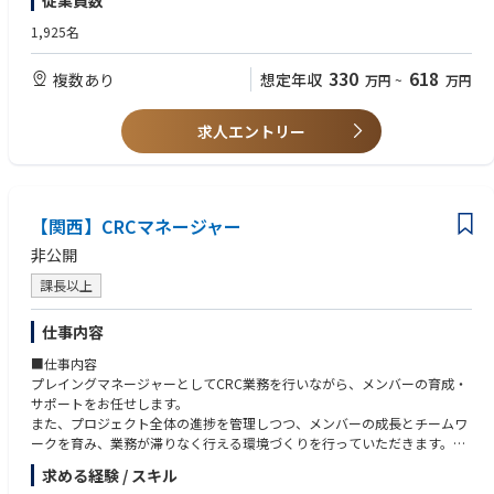
従業員数
新薬の開発に従事する立場として、最先端医療に携わることがやりがいの
一つです。
1,925名
看護師・薬剤師・臨床検査技師の仕事からキャリアチェンジを図りたい
方、且つ臨床現場からあまり離れたくない方にお勧めしたいお仕事です。
330
618
複数あり
想定年収
万円
~
万円
★ＨＰが大変充実しており、ＣＲＣでご活躍中の方の日記をご覧いただけ
ます（http://epsogo-recruit.jp/chiken/CRC.html）
求人エントリー
★女性にとって働き易い環境で、育休・産休でお休みされていらっしゃる
方は常にいらっしゃいます。
【関西】CRCマネージャー
非公開
課長以上
仕事内容
■仕事内容
プレイングマネージャーとしてCRC業務を行いながら、メンバーの育成・
サポートをお任せします。
また、プロジェクト全体の進捗を管理しつつ、メンバーの成長とチームワ
ークを育み、業務が滞りなく行える環境づくりを行っていただきます。
求める経験 / スキル
・医療機関及び依頼者等との関係構築、プロジェクト推進支援