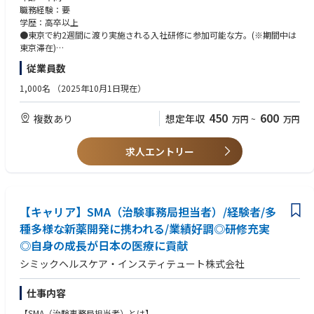
●院内スタッフとの調整支援
職務経験：要
●治験実施の可能性を確認するための調査
学歴：高卒以上
●治験に関する事務的業務の全体支援
●東京で約2週間に渡り実施される入社研修に参加可能な方。(※期間中は
東京滞在)
<サポート体制>
かつ、以下いずれかのご経験を3年以上お持ちの方
従業員数
入社者の大半が未経験者ですが、入社時研修やフォローアップ研修、OJT
など、自立へのサポート体制が充実しておりますのでご安心ください。
●業界問わず折衝や交渉などの営業経験がある方。
1,000名
（2025年10月1日現在）
●業界問わず社内・社外調整業務のご経験がある方。（プロジェクト運
＜外勤・内勤比率＞
営・店長・SV等）
450
600
複数あり
想定年収
万円
~
万円
営業要素が多く、エリアや時期等によって異なりますが、外勤5から7割：
●医療業界での営業経験がある方。(MR・MS・医療機器営業等)
内勤3から5割となります。※外勤：医療機関訪問、内勤：オフィス勤務
●治験業界での営業経験がある方。(施設開拓・メーカー向け営業等)
求人エントリー
＜やりがい＞
「多種多様な新薬開発を支援＝日本の医療を支援」することや、自立後は
自身の裁量で業務を進めるなど、やりがいが感じられる職種です。
【働き方について】
【キャリア】SMA（治験事務局担当者）/経験者/多
●平均残業時間（2022年度） 21.3時間
種多様な新薬開発に携われる/業績好調◎研修充実
●平均有給取得日数（2022年度） 12日
◎自身の成長が日本の医療に貢献
●1週間のスケジュール例
シミックヘルスケア・インスティテュート株式会社
月（テレワーク）：メールチェック、施設訪問準備、資料・請求書作成
火（出社→外勤）：メールチェック、ミーティング、書類整理・ファイリ
仕事内容
ング、施設訪問
水（出社/来客対応）：メールチェック、来客対応、資料作成
【SMA（治験事務局担当者）とは】