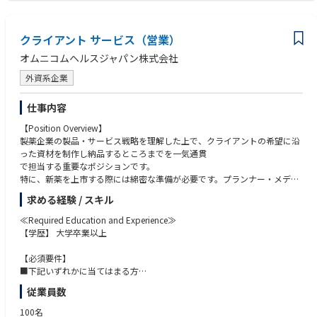
クライアント サービス（営業）
オムニコムヘルスジャパン株式会社
外資系企業
仕事内容
【Position Overview】
製薬企業の製品・サービス戦略を理解した上で、クライアントの希望に沿
った資材を制作し納品するところまでを一気通貫
で担当する重要なポジションです。
特に、新薬を上市する際には綿密な準備が必要です。プランナー・メディ
カルライター・Web ディレクター・アートディレクターな
求める経験 / スキル
どの専門職担当者を選抜し、プロジェクトチームを組むところから始まり
ます。このチームのプロジェクトリーダーとして、クライアン
≪Required Education and Experience≫
トとのコミュニケーションを図り、情報収集に努め、同時にコスト・コン
【学歴】 大学卒業以上
トロールにも目を見張り、最終的には売上の目標を達成
していただくのがクライアントサービスの任務です。
【必須要件】
新たな疾患領域を任されたり、斬新な Web ツールを求められたりするこ
■下記いずれかに当てはまる方
ともあり、日々の業務は刺激に満ちています。
・エージェンシー(医薬広告代理店）経験者
従業員数
業務を通してプロモーション企画や E-Detailing 企画の業務知識を身につ
・製薬会社での就業経験、MR のご経験
けていただくことができ、医療用医薬品市場の
100名