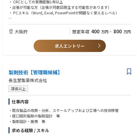
・経験に応じてPLとして担当プロジェクトの進捗管理
・ CRCとしての実務経験1年以上
・出張が可能な方（出張が月数回発生する可能性があります）
*エリアCRS：担当業務と担当地域を特定したCRCスタッフです。看護師や
・ PCスキル（Word, Excel, PowerPointが問題なく使えるレベル）
薬剤師等の医療従事者の方が多く、20代の方から定年退職された60代の方
まで幅広く活躍されています。クリニカルポーターが支援する医療機関に
■応募条件（尚可）
おいて、データ入力業務や、同意説明補助業務、研究対象者対応業務など
・ 組織でのリーダー、マネージャーとしての経験
400
800
大阪府
想定年収
万円
~
万円
を担っていただきます。エリアCRSのマネジメント・指導し、施設支援を
・ 標準業務手順書作成、設置、業務マニュアルなど各種業務文書、施設・
責任もって推進していただくことにも対応頂きたいと思います。
組織インフラの企画・運営経験
求人エントリー
・ 新人CRCのトレーニングプログラムの企画、講師経験
■求められる資質
・社内外の人間（特に医師）と円滑に業務を進められるコミュニケーショ
ン力、交渉力及び関係構築能力
製剤技術【管理職候補】
・人にものを教えたり伝えたりするのが好き/得意な方
・状況に応じた柔軟な対応力
長生堂製薬株式会社
・責任感をもって取り組む姿勢
課長以上
・論理的に考える力
仕事内容
・既存製品の改良・分析、スケールアップおよび工場への技術移管
・経口固形製剤の製剤設計 等
・製剤設計・施策 等
求める経験 / スキル