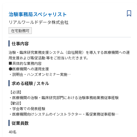
- 製薬企業への企画営業（企画策定と提案／見積作成／契約書作成・締
結）
■以下に共感する方、当てはまると感じる方、ぜひご応募をお待ちしてお
- 実務オペレーションの体制構築（採用／マニュアル作成／トレーニン
治験事務局スペシャリスト
ります。
グ／KPI設計）
・医療の生産性を高めたい方
リアルワールドデータ株式会社
- 実務オペレーションの運用（被験者対応／医療従事者・治験スタッフ
・グローバルにインパクトのあるアウトプットに貢献したい方
連携／アルバイトのマネジメント）
・コンサルに興味があるが、自ら手を動かす手触り感を重視したい方
在宅勤務可
- プロジェクトサマリの作成と依頼者へのレポーティング
・個人への裁量・権限が与えられ、自由度の高い仕事をしたい方
※プロジェクトマネージャーのハンズオンサポート有り
・個人の経験をチームのナレッジに昇華する仕組みづくりにワクワクする
仕事内容
方
・本社出社は週に1-2回程度
治験・臨床研究業務支援システム（自社開発）を導入する医療機関への運
・信じる仲間と熱量高く仕事をしたい方
・医療機関等へ週に1-2回程度の現地訪問有り
用支援および販促活動 等をご担当いただきます。
■具体的な業務内容
●医療機関への運用支援
・説明会・ハンズオンセミナー実施
・システム運用体制・ルール策定支援
求める経験 / スキル
・各種資料作成
・各種調整対応（医療機関担当者、社内関係者 等）
【必須】
●販促活動
・医療機関の治験・臨床研究部門における治験事務局業務従事経験
・学会・展示会等での説明・製品デモ
【歓迎】
・提案先医療機関に対する説明・製品デモ
・学会等での発表経験
・営業支援対応（資料作成、製品デモ環境整備、提案先での説明対応等）
・医療機関向けシステムのインストラクター・販促業務従事経験
●アプリケーション機能改善支援
・医療機関のシステム導入における運用コーディネート経験
従業員数
・医療機関側担当者の要望ヒアリング・内容整理
・エンジニア部門との調整
40名