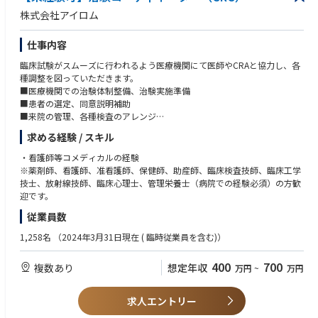
6. PMDA等に対する必要な報告及び対応
株式会社アイロム
7. 社内の監査チームに協働し、監査対応
8. 外部の機関（PMDA信頼性保証課等）による適合性調査に対する対応
9. 必要に応じて、直属の上長及びビジネス戦略上の事業部に対する報
仕事内容
告、相談、対応
臨床試験がスムーズに行われるよう医療機関にて医師やCRAと協力し、各
種調整を図っていただきます。
■医療機関での治験体制整備、治験実施準備
■患者の選定、同意説明補助
■来院の管理、各種検査のアレンジ
■症例報告書の作成補助
求める経験 / スキル
■モニタリング、監査の対応
■担当医師のサポート
・看護師等コメディカルの経験
■医療機関における各種書類の管理補助
※薬剤師、看護師、准看護師、保健師、助産師、臨床検査技師、臨床工学
技士、放射線技師、臨床心理士、管理栄養士（病院での経験必須）の方歓
迎です。
従業員数
1,258名
（2024年3月31日現在 ( 臨時従業員を含む)）
400
700
複数あり
想定年収
万円
~
万円
求人エントリー