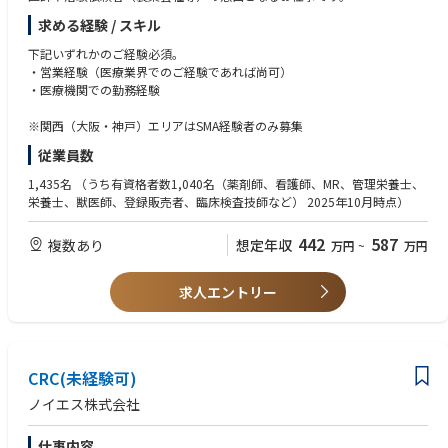
また、治験をスムーズに行えるよう、医師や関連部門のアポイント取得等
求める経験 / スキル
の院内調整、契約書の作成や管理、各種委員会の申請手続きなどの業務を
ご担当頂きます。
下記いずれかのご経験必須。
治験事務局は営業的側面と事務的側面を併せ持つお仕事です。
・営業経験（医療業界でのご経験であれば尚可）
治験を依頼する製薬企業側と受け入れる医療機関側、双方の間に立ち、お
・医療機関での勤務経験
互いが納得できる点を調整する役割もあり、
やりがいのあるお仕事です。
※関西（大阪・神戸）エリアはSMA経験者のみ募集
従業員数
1,435名
（うち有資格者数1,040名（薬剤師、看護師、MR、管理栄養士、
栄養士、獣医師、登録販売者、臨床検査技師など） 2025年10月時点）
442
587
複数あり
想定年収
万円
~
万円
求人エントリー
CRC(未経験可)
ノイエス株式会社
仕事内容