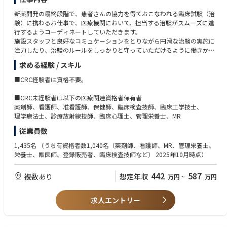
新薬開発の最終段階で、患者さんの協力を得ておこなわれる臨床試験（治
験）に携わるお仕事で、医療機関において、担当する治験がスムーズに進
行するようコーディネートしていただきます。
施設スタッフと良好なコミュケーションをとりながら円滑な治験の実施に
注力したり、治験のルールをしっかりと守っていただけるように働きかけ
るなど、治験をサポートするお仕事です。
求める経験 / スキル
CRCはとても責任がある専門的なお仕事ですが、未経験の方でも
安心してお仕事ができるよう、万全の研修内容とスタッフでお待ちしてお
■CRC経験者は資格不要。
ります。
■CRC未経験者は以下の医療関連資格者保有者
■業務内容
薬剤師、看護師、准看護師、保健師、臨床検査技師、臨床工学技士、
・治験実施計画書を理解し、担当する医療機関の関係者へ説明会の実施
理学療法士、診療放射線技師、臨床心理士、管理栄養士、MR
・医師の指示の下、治験にご協力頂く患者さまの選定
従業員数
・選定した患者さまへの同意説明・同意取得補助
・被験者（患者）さま対応（来院スケジュールの管理、来院時の診察同
1,435名
（うち有資格者数1,040名（薬剤師、看護師、MR、管理栄養士、
席、不安・疑問の解消、等）
栄養士、獣医師、登録販売者、臨床検査技師など） 2025年10月時点）
・上記に関わる事務作業及び原則として医療行為にあたらない治験支援の
業務全般の支援をご担当して頂きます
442
587
複数あり
想定年収
万円
~
万円
求人エントリー