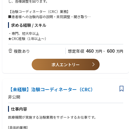
し、各種調整を図ります。
【治験コーディネーター（CRC）業務】
■患者様への治験内容の説明・来院調整・聞き取り
■担当医師のサポート
求める経験 / スキル
■院内スタッフとの調整
■製薬企業の担当者との調整・報告
・専門、短大卒以上
■書類のファイリング 等
★CRC経験（1年以上～）
【備考】
460
600
複数あり
想定年収
万円
~
万円
・チーム制をとっており、業務を通しても能力の向上だけでなく、働きや
すい環境づくりの構築を行っております。
・ご担当施設により土曜日があることがありますが、土曜出社の際には代
求人エントリー
休を取得いただきます。
・1人3、4施設担当。プロトコールの多い施設は、3、4人で1施設を担当
しています。
【未経験】治験コーディネーター（CRC）
※様々な経験値のCRCでチームを組んでいるため、相談しながらスキルを
高める事ができます。また、産休・育休から復職される方も多く、女性も
非公開
長く働きやすい環境にあります。
仕事内容
医療機関が実施する治験業務をサポートするお仕事です。
[具体的業務]