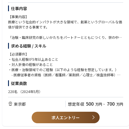
仕事内容
【事業内容】
医療という社会的インパクトが大きな領域で、創薬というグローバルな価
値が提供できる事業です。
「治験・臨床研究の新しいかたちをパートナーとともにつくり、世の中に
新たな治療の選択肢を届ける」をミッションに、製薬企業が取り組む治
求める経験 / スキル
験・臨床試験の課題を特定し、解決策を企画立案し、実行まで一気通貫で
支援する事業です。
【必須要件】
・社会人経験が5年以上あること
従来の「都市部の大病院に訪問して治験に参加する」というスタイルは限
・対人折衝の経験があること
界を迎えており、治験計画の実に8割が遅延しているという現状がありま
・医療・治験領域でのご経験（以下のような経験を想定しています。）
す。加えて日本では、デジタル化の遅れ、治験専門施設の不足、英語対応
- 医療従事者の資格（医師／看護師／薬剤師／心理士／検査技師等）
の遅れなどから、治験コストが上昇しており、世界では承認されているお
- 治験業界での実務経験 もしくは 製薬企業向けの企画提案営業経験
従業員数
薬が日本では承認されていないという「ドラッグ・ロス」という国家の課
・仕事において自ら課題を発見し、その課題に対する解決策を企画立案、
題に発展しています。
実行し、結果につなげた経験を持っていること
220名
（2024年5月）
私たちは試験ごとに固有の課題を特定し、そのボトルネックを解消するこ
【歓迎要件】
500
700
東京都
想定年収
万円
~
万円
とで、治験生産性を高めるという高付加価値なビジネスを展開していま
・企業への企画提案営業の経験
す。
・業務オペレーションの設計と、オペレーション実務を主導した経験
・プロジェクトのマネジメント経験（半年以上）
求人エントリー
【業務内容】
・5人以上のチームの率いた経験
・治験・臨床研究領域のハンズオン型プロジェクトマネジメント
・英語力（TOEIC 700点以上）