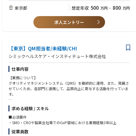
500
800
東京都
想定年収
万円
~
万円
求人エントリー
【東京】QM担当者/未経験/CHI
シミックヘルスケア・インスティテュート株式会社
仕事内容
【業務について】
クオリティマネジメントシステム（QMS）を継続的に運用、また、発展さ
せていくため、各部門と連携して、品質向上に寄与する活動を行っていま
す。
＜QM部の主な業務＞
求める経験 / スキル
・QMS運用及びリスク管理
・QM110番他、問い合わせ対応
■必須要件
・インシデント事務局
・SMO・CROや製薬会社等でのGxP領域における業務経験3年以上
・社内SOPの管理
従業員数
・当社に対する監査・調査対応