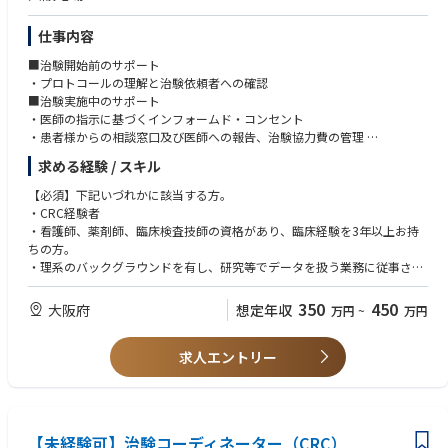
＜業務の概要＞
＊人を対象とする医学系研究に関する倫理指針、臨床研究法及びその他の
臨床試験や海外データ申請など、さまざまな種類の臨床研究を実施するた
関連通知に関する知識
仕事内容
めに臨床チームを統括・指揮する責任を負います。また、事業環境や規制
＋統計解析
要件を考慮して担当する臨床研究の戦略を策定し、国内・海外の研究チー
＋データマネジメント
■治験開始前のサポート
ムや薬事部門などの社内チームメンバーだけでなく、サプライヤー、政府
・プロトコールの理解と治験依頼者への確認
機関、医療従事者、医師などの社外関係者とも連携を図ります。
■スキル
■治験実施中のサポート
＊異なる意見を受容できる高いコミュニケーション能力
・医師の指示に基づくインフォームド・コンセント
＜業務内容＞
＊高い問題解決力や情報分析能力
・患者様からの相談窓口及び医師への報告、治験協力費の管理
1. 試験担当責任者（CSM）の役割を担う。
＊ロジカルシンキング
・プロトコールに基づく治験の実施(スクリーニング、スケジュール管理、
求める経験 / スキル
2. 臨床試験の実施計画と実施計画書等の関連文書の作成。
＊コンプライアンス及びクォリティを念頭においたビジネス思考
治験薬管理、臨床検査、有害事象関連の対応、治験終了報告書等の作成)
3. PMDA及び/又は医師やその他のステークホルダーと臨床試験の進捗、
＊英語：ビジネスレベル（TOEIC 800程度）
【必須】下記いづれかに該当する方。
方針等の実施に関する交渉を試験の立ち上げから終了後までの期間を通じ
＊日本語：ネイティブレベル
・CRC経験者
た（結果の公表、承認申請準備含め）実施。
・看護師、薬剤師、臨床検査技師の資格があり、臨床経験を3年以上お持
4. 実施中及び新規の臨床試験に関する管理業務
■学歴
ちの方。
・外部サプライヤーの選定
＊学士号
・理系のバックグラウンドを有し、研究等でデータを扱う業務に従事され
・マイルストンの明確化と進捗の管理
＋博士又は修士（理系）
たご経験をお持ちの方。
・施設及び/又は外部サプライヤーとの契約書の作成とその締結
350
450
大阪府
想定年収
・EDCや紙の症例報告書を用いたデータ収集と社内システムを用いたデー
万円
~
万円
■コンピテンシー
薬剤師(必須),看護師(必須),臨床検査技師(必須)
タ管理
＊英語でコミュニケーションをとったり、会議を進行したりする意欲があ
・マイルストン及びその予算計画の作成とその管理
ること
求人エントリー
・治験機器の管理
＊多文化背景を持つ複数のステイクホルダー間の調整を行う意欲があるこ
以下、必要に応じて
と
・解析計画の方針決定とその計画に沿った解析の実施
・データ公表に関する計画の立案と結果の公表
5. 試験担当責任者（CSM）の役割
【未経験可】治験コーディネーター（CRC）