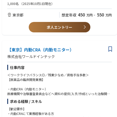
・GVP及びGPSP業務管理
1,000名
（2025年10月1日現在）
・BCP推進委員会事務局（人事 総務と連携）
・プライバシーマーク事務局
450
550
東京都
想定年収
万円
~
万円
求人エントリー
【東京】内勤CRA（内勤モニター）
株式会社ワールドインテック
仕事内容
＜ワークライフバランス◎／残業少なめ／資格手当多数＞
【医薬品の臨床開発業務】
・内勤CRA（内勤モニター）
医療機関や治験審査委員会などへ資料の提供/入手/作成といった治験開始
～終了までの治験手続き関連業務
求める経験 / スキル
■ワールドインテックRDの強み
【歓迎要件】
理念：社員を単に「アウトソーシング」するのではなく社員・配属先と共
・内勤CRAにて業務経験がある方