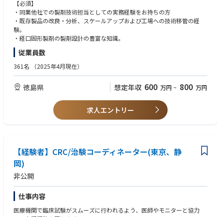
【必須】
・同業他社での製剤技術担当としての実務経験をお持ちの方
・既存製品の改良・分析、スケールアップおよび工場への技術移管の経
験。
・経口固形製剤の製剤設計の豊富な知識。
従業員数
361名
（2025年4月現在）
600
800
徳島県
想定年収
万円
~
万円
求人エントリー
【経験者】CRC/治験コーディネーター(東京、静
岡)
非公開
仕事内容
医療機関で臨床試験がスムーズに行われるよう、医師やモニターと協力