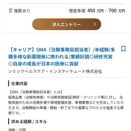
理解を深めていただくことが可能です。
■ 医薬代理店、もしくは医療業界に対する興味
人々の命を救い、健康生活に寄与することができる、やりがいのある仕事
450
700
複数あり
想定年収
万円
~
万円
です。
【歓迎要件】
・ 英語（海外のプロジェクトチームとの電話会議にて使用）
【Key Result Areas】
・プロジェクトマネジメント経験があれば、尚可
求人エントリー
個人の売上・利益の目標を達成する
• 担当クライアントの新規窓口・プロジェクト獲得
≪Key Competencies≫
• 新規クライアントの獲得
• リーダーシップ
• コミュニケーションスキル
他部門・他の営業グループとの連携・協力体制の構築
【キャリア】SMA（治験事務局担当者）/未経験/多
• プロジェクトマネジメントスキル
• 各プロジェクトにおける関係他部門との連携、チーム体制の構築
• 売上・利益の管理、分析能力
種多様な新薬開発に携われる/業績好調◎研修充実
• プロジェクトチームの業務進行管理
◎自身の成長が日本の医療に貢献
シミックヘルスケア・インスティテュート株式会社
仕事内容
【SMA（治験事務局担当者）とは】
製薬企業（治験依頼者）や治験実施施設(病院・クリニック等)に対し、治
験実施のための各種折衝や環境整備支援、事務業務などを担当していただ
きます。治験開始の準備・開始・終了までの重要なプロセスを推進する業
務です。
求める経験 / スキル
【主な業務内容】
●社内や社外の関係者との交渉・相談
年齢：不問