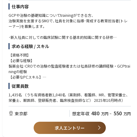
仕事内容
GCPや治験の基礎知識についてtrainingができる方、
治験実施を支援するSMOで､社員を対象に指導･育成する教育担当者(トレ
ーナー)を募集します｡
･新入社員に対しての臨床試験に関する基本的知識に関する研修
･治験コーディネーターがより質の高い業務を実施できるような定期的な
求める経験 / スキル
研修･復職者への研修
･管理職(ビジネスマネジメントスキル)の研修等の企画･運営に携わってい
【資格不問】
ただきます｡
【必要な経験】
これまでの治験業界での経験を活かして育成に携わってみたい方､ご応募
製薬会社･CROでの治験の監査経験者または社員研修の講師経験・GCPtrai
ください｡
ningの経験
【必要なPCスキル】
※年齢不問の職種となります。
メール・Word・Excel・PowerPoint
従業員数
■雇用期間
1,435名
（うち有資格者数1,040名（薬剤師、看護師、MR、管理栄養士、
初回 2か月（試用期間2か月）
栄養士、獣医師、登録販売者、臨床検査技師など） 2025年10月時点）
勤務実績により更新あり
480
550
東京都
想定年収
万円
~
万円
求人エントリー