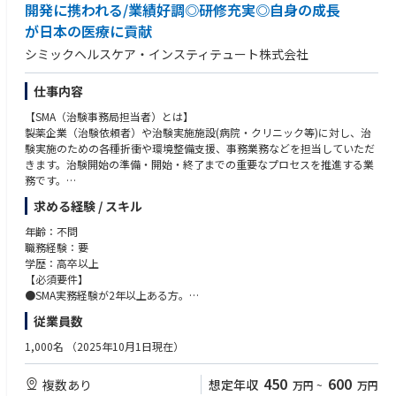
●平均残業時間（2022年度） 21.3時間
開発に携われる/業績好調◎研修充実◎自身の成長
●平均有給取得日数（2022年度） 12日
が日本の医療に貢献
●1週間のスケジュール例
シミックヘルスケア・インスティテュート株式会社
月（テレワーク）：メールチェック、施設訪問準備、資料・請求書作成
火（出社→外勤）：メールチェック、ミーティング、書類整理・ファイリ
仕事内容
ング、施設訪問
水（出社/来客対応）：メールチェック、来客対応、資料作成
【SMA（治験事務局担当者）とは】
木（外勤/直行直帰）：メールチェック、医療機関スタッフと打ち合わせ、
製薬企業（治験依頼者）や治験実施施設(病院・クリニック等)に対し、治
CRCとミーティング
験実施のための各種折衝や環境整備支援、事務業務などを担当していただ
金（出社）：メールチェック、書類整理・ファイリング、資料作成、研修
きます。治験開始の準備・開始・終了までの重要なプロセスを推進する業
受講
務です。
求める経験 / スキル
【主な業務内容】
●社内や社外の関係者との交渉・相談
年齢：不問
●院内スタッフとの調整支援
職務経験：要
●治験実施の可能性を確認するための調査
学歴：高卒以上
●治験に関する事務的業務の全体支援
【必須要件】
●SMA実務経験が2年以上ある方。
<サポート体制>
●東京で約2週間に渡り実施される入社研修に参加可能な方。(※期間中は
従業員数
入社者の大半が未経験者ですが、入社時研修やフォローアップ研修、OJT
東京滞在)
など、自立へのサポート体制が充実しておりますのでご安心ください。
1,000名
（2025年10月1日現在）
＜外勤・内勤比率＞
450
600
複数あり
想定年収
万円
~
万円
営業要素が多く、エリアや時期等によって異なりますが、外勤5から7割：