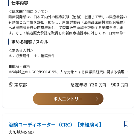
仕事内容
＜臨床開発部について＞
臨床開発部は、日本国内外の臨床試験（治験）を通じて新しい医療機器の
有効性と安全性を評価・検証し、厚生労働省（医薬品医療機器総合機構）
へ承認申請を行い医療機器として製造販売承認を取得する業務を担いま
す。そして製造販売承認を取得した新医療機器等に対しては、日常の診療
において機器を使用したときの医療機器の品質、有効性及び安全性等に関
求める経験 / スキル
する情報の収集、検出、確認又は検証のために行う調査又は試験を実施
し、臨床試験（治験）では得られなかった医療機器の適正な使用について
＜求める人材＞
の情報、安全性情報などを集める業務も担います。また、市販後臨床研究
＊：必要用件 ＋：推奨要件
などを通じて、製品の更なる臨床的な有用性を探るためのエビデンス構築
を担います。
■職歴・資格
＊5年以上のJ-GCP/ISO14155、人を対象とする医学系研究に関する倫理指
同社の臨床開発部は、「Clinical Research部門」、「Clinical Solutions部
針、臨床研究法の関連業務
門」、「Evidence Solutions部門」の3つの組織で構成されています。Clini
＊3年以上の外部サプライヤー（CRO、SMO等）の管理経験
730
900
東京都
想定年収
万円
~
万円
cal Research部門ではすべての製造販売前のプロジェクトを担当し、Clinic
＊プロジェクトマネジメント経験
al Solutions部門はモニタリング活動および安全性報告活動を担当し、Evi
＋医療関連の経験（看護師、薬剤師、技師等）
dence Solutions部門は市販後プロジェクトを担当しています。
求人エントリー
＋医療に関する知識を要する又は臨床開発に準じた業務経験
＋PMDA GCP適合性調査の経験
臨床研究部門は3つの部門で構成されており、第1部門はCRM/CAS、第2部
＋CRA経験
門はSH/CRDN/PVH、第3部門はMS/NS関連のすべての医療機器を担当し、
＋デバイス、疾患の知識
プロジェクトの中核として、国内外の関連部署や部門との連携・協力を担
治験コーディネーター（CRC）【未経験可】
っています。
■知識
＊J-GCP/ISO14155
大阪地場SMO