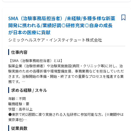
SMA（治験事務局担当者）/未経験/多種多様な新薬
開発に携われる/業績好調◎研修充実◎自身の成長
が日本の医療に貢献
シミックヘルスケア・インスティテュート株式会社
仕事内容
【SMA（治験事務局担当者）とは】
製薬企業（治験依頼者）や治験実施施設(病院・クリニック等)に対し、治
験実施のための各種折衝や環境整備支援、事務業務などを担当していただ
きます。治験開始の準備・開始・終了までの重要なプロセスを推進する業
務です。
求める経験 / スキル
【主な業務内容】
●社内や社外の関係者との交渉・相談
年齢：不問
●院内スタッフとの調整支援
職務経験：要
●治験実施の可能性を確認するための調査
学歴：高卒以上
●治験に関する事務的業務の全体支援
●東京で約2週間に渡り実施される入社研修に参加可能な方。(※期間中は
東京滞在)
<サポート体制>
かつ、以下いずれかのご経験を3年以上お持ちの方
従業員数
入社者の大半が未経験者ですが、入社時研修やフォローアップ研修、OJT