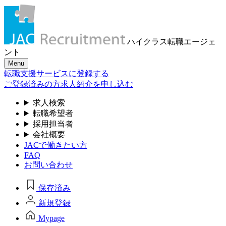
ハイクラス転職
エージェ
ント
Menu
転職支援サービスに登録する
ご登録済みの方
求人紹介を申し込む
求人検索
転職希望者
採用担当者
会社概要
JACで働きたい方
FAQ
お問い合わせ
保存済み
新規登録
Mypage