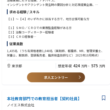
治験業務に対する指摘、アドバイス、
インシデントやアクシデント発生時の要因分析と対応策提案企画、
より良い業務のためのマニュアル作りなど、品質管理を担っていただきま
求める経験 / スキル
す。
この品質管理業務のため、全国の提携医療機関、オフィスへの出張がござ
【１】〜【４】のいずれかに該当する方で、地方出張可能な方
います。（大阪オフィス所属の場合は西日本支社・中日本支社管轄のエリ
アを想定）
【１】ＳＭＯ／ＣＲＯでの業務監査経験がある方
治験経験を活かし、スキルアップできるやりがいのあるお仕事です。
【２】治験コーディネーター経験者
【３】ＣＲＯ経験者
【４】治験事務局経験者
従業員数
1,435名
（うち有資格者数1,040名（薬剤師、看護師、MR、管理栄養士、
栄養士、獣医師、登録販売者、臨床検査技師など） 2025年10月時点）
424
575
東京都
想定年収
万円
~
万円
求人エントリー
本社教育部門での教育担当者【契約社員】
ノイエス株式会社