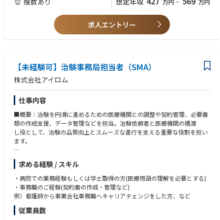
427
569
複数あり
想定年収
万円
~
万円
求人エントリー
【未経験可】治験事務局担当者（SMA）
株式会社アイロム
仕事内容
■概要：治験を円滑に進めるための医療機関との調整や契約管理、必要書
類の作成支援、データ管理などを担当。治験依頼者と医療機関の橋渡
し役として、治験の品質向上とスムーズな進行を支える重要な役割を担い
ます。
■詳細
求める経験 / スキル
・各種契約書の作成や確認・治験事務局や治験審査委員会（IRB）の運営
・議事録の作成・データ入力、ファイリング業務
・病院での業務経験もしくは学士取得の方(医療用語の理解を必要とする)
・事務職のご経験(契約書の作成・管理など)
■キャリア
例）看護師から事業会社事務職へキャリアチェンジをした方、など
社員に多様な機会を提供し、新たなキャリアへの挑戦をサポートしている
従業員数
当社では、SMAとしてのスキルアップだけでは