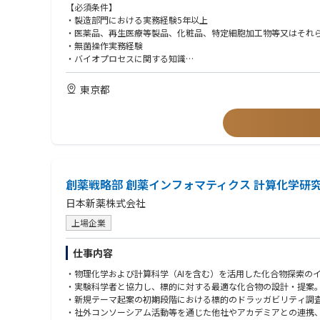
■お持ちの知識とご経験を総動員し、細胞培養上清液という新
【必須条件】
において、理想の製造現場を作り上げ、オペレートすることがで
・製造部門における実務経験5年以上
・医薬品、再生医療等製品、化粧品、特定細胞加工物等又はそれ
・無菌操作実務経験
・バイオプロセスに関する知識
【歓迎】
東京都
・バイオロジクスの製造管理、品質管理、品質保証業務経験
・GMP又はGCTP組織における管理者経験
・新規製造ラインまたは新工場の立ち上げ経験
・海外工場やCMOへの技術移転経験
・遺伝子治療薬、核酸医薬、細胞治療など新規モダリティの取り
・再生医療等製品や医薬品に関わる各種省令やICHなどのガイド
・当局対応経験（PMDAやFDAなど）
創薬戦略部 創薬インフォマティクス 計算化学研
【求める人物像】
日本新薬株式会社
・コンプライアンスとスタートアップのスピード感を両立させる
上場企業
・前例のない課題に対して「できない理由」ではなく「どうすれ
・当事者意識を常に持ち、情熱と覚悟を持って取り込むことが出
・様々なバックグラウンドのスタッフと柔軟にコミュニケーショ
仕事内容
・主体性を持って積極的に発言/行動し、周りを巻き込んでいける
・物理化学および計算科学（AIを含む）を活用した化合物探索の
・謙虚に他者から学び、誠実に行動し、信頼してもらえる人
・実験科学者と協力し、標的に対する最適な化合物の設計・提案
・マルチタスクを好む人
・新規テーマ起案の初期段階における標的のドラッガビリティ調
・社外コンソーシアム活動等を通じた他社やアカデミアとの連携、