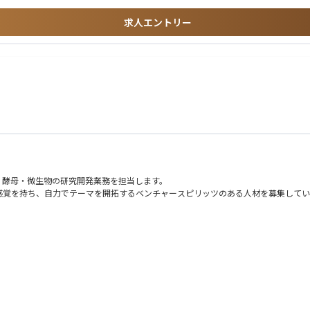
求人エントリー
出した研究
ついての知識を
、酵母・微生物の研究開発業務を担当します。
感覚を持ち、自力でテーマを開拓するベンチャースピリッツのある人材を募集してい
の推進
で企業規模・業種にとらわれない様々な顧客の事業課題に対するソリューションを提
先と伴走しながら、実研究によって諸課題を解決します。
）