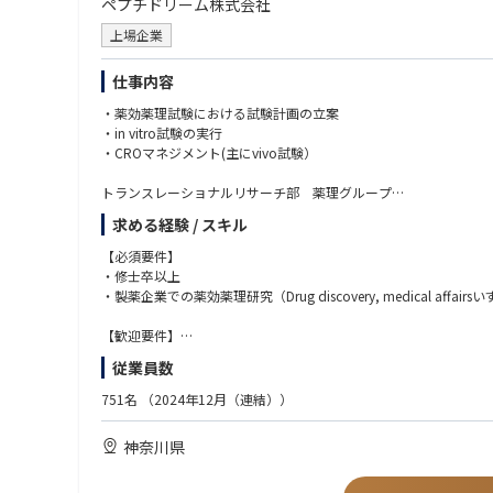
ペプチドリーム株式会社
上場企業
仕事内容
・薬効薬理試験における試験計画の立案
・in vitro試験の実行
・CROマネジメント(主にvivo試験）
トランスレーショナルリサーチ部 薬理グループ
探索から開発までの薬効薬理に関わる化合物評価を実施すること
求める経験 / スキル
釈をしてプロジェクトに貢献できます。
【必須要件】
■薬理研究チーム（オンコロジー領域）
・修士卒以上
近年高い抗腫瘍効果で世界的な注目を集めている、ラジオアイソトー
・製薬企業での薬効薬理研究（Drug discovery, medical a
に貢献いただける方を募集しております。
最先端のモダリティであるRI-PDCのdrug discovery研究で、T
【歓迎要件】
に一緒に挑戦していただけます。
・RI-PDCのような新規モダリティーでオンコロジー領域の新薬
従業員数
・オンコロジー領域での非臨床薬理試験の信頼性保証試験の実務
■薬理研究チーム（慢性疾患領域）
・各種ゼノグラフトモデル（PDXモデルを含む）でのin vivo薬効
751名
（2024年12月（連結））
特殊環状ペプチドの慢性疾患領域での経口化を含む医薬応用研究と、核酸な
・セラノスティクスに詳しい方
と、それを達成できる化合物評価、選定を推進して革新的な医薬
神奈川県