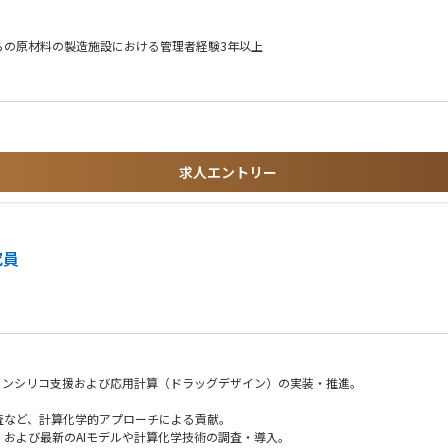
しいモダリティ
きます。
らの原材料の製造施設における管理者経験3年以上
求人エントリー
扱い経験
ラインに関する知識
究員
バランス感覚をお持ちの人
ばできるか」を思考できる人
来る人
ンをとることが出来る人
人
インシリコ支援および応用計算（ドラッグデザイン）の実装・推進。
。
査など、計算化学的アプローチによる貢献。
および最新のAIモデルや計算化学技術の調査・導入。