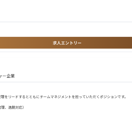
・共同研究の推進
経験
スクリーニング実施
進
求人エントリー
ビジネス」に昇華させる志向を持つ方
を進められる方
ャー企業
ことができます。
ことをやる」を実践できます。
とを実現したい」などのご自身のアイデアをもとに、研究やビジネスを推進していけ
管理をリードするとともにチームマネジメントを担っていただくポジションです。
管理、逸脱対応）