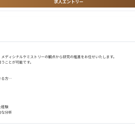
求人エントリー
、メディシナルケミストリーの観点から研究の推進をお任せいたします。
培うことが可能です。
きる方
る方
た経験
的な分析