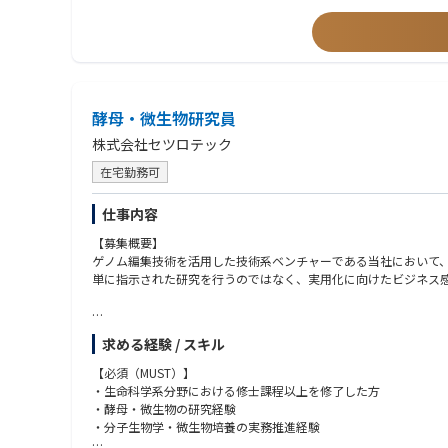
【歓迎条件】
・リーダーシップ
⚪︎プロジェクトをリードした経験 (※シニアクラスでは必須)
⚪︎リーダーもしくは主要メンバーとして、臨床開発化合物を創
プロジェクトに携わった経験 (尚可)
酵母・微生物研究員
⚪︎プロジェクトの組成・起案をした経験
・ドメインスキル
株式会社セツロテック
⚪︎計算化学等の知識(機械学習を創薬に応用する際の留意事項に
在宅勤務可
お持ちであればなお可)
・コンピュータスキル
⚪︎Excelを用いたデータ処理
仕事内容
⚪︎pymol等を用いたタンパクモデルの取扱
【募集概要】
⚪︎ノーコードツール(KNIME etc.)の利用
ゲノム編集技術を活用した技術系ベンチャーである当社において
単に指示された研究を行うのではなく、実用化に向けたビジネス
【所属部署のミッション】
求める経験 / スキル
当社の注力事業であるPAGEs事業（ゲノム編集による育種事業）
ゲノム編集技術を活用した育種によって、大企業から中小企業ま
【必須（MUST）】
そのため、単なる受託開発ではなくコンサルテーション的に協業
・生命科学系分野における修士課程以上を修了した方
・酵母・微生物の研究経験
・分子生物学・微生物培養の実務推進経験
【業務内容例】（ご知見に応じてお任せする業務を相談します。