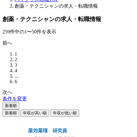
創薬・テクニシャンの求人・転職情報
創薬・テクニシャンの求人・転職情報
259
件
中の
1
〜
50
件を表示
前へ
1
2
3
4
...
6
次へ
条件を変更
新着順
新着順
年収が高い順
年収が低い順
薬効薬理 研究員