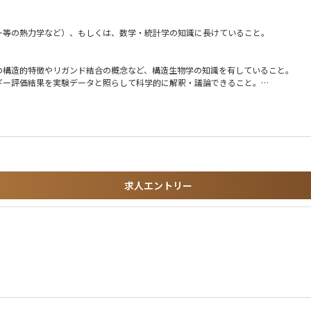
ー等の熱力学など）、もしくは、数学・統計学の知識に長けていること。
の構造的特徴やリガンド結合の概念など、構造生物学の知識を有していること。
ギー評価結果を実験データと照らして科学的に解釈・議論できること。
習の基本概念や最新モデル（拡散モデル等）を理解できること。
ること。
きる科学的思考力を有していること
士号取得者が望ましい。
求人エントリー