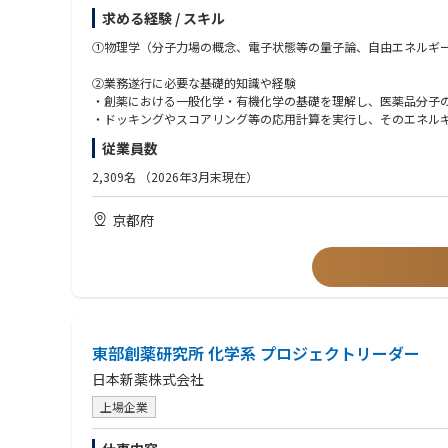
求める経験 / スキル
①物理学（分子力場の概念、電子状態等の量子論、自由エネルギ
②業務遂行に必要な基礎的知識や経験
・創薬における一般化学・有機化学の基礎を理解し、医薬品分子
・ドッキングやスコアリング等の応用計算を実行し、そのエネル
・プログラミング経験（生成AI活用を含む）を有し、AI/機械学
従業員数
・Linux環境下での基本的なコマンド操作（CUI操作）が可能であ
・自ら仮説を立て、計算により検証するプロセスを回すことがで
2,309名
（2026年3月末現在）
【学歴】
京都府
・アカデミア在籍者：博士号取得者
・企業在籍者：修士相当（6年制薬学部卒等）の学歴所有者。博
東部創薬研究所 化学系 プロジェクトリーダー
日本新薬株式会社
上場企業