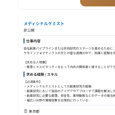
メディシナルケミスト
非公開
仕事内容
自社創薬パイプラインまたは共同研究のステージを進めるために
ケモインフォマティクスの方との密な連携の中で、知識と経験を
【求める人物像】
・敬意とホスピタリティをもって内外の関係者と接することがで
・モチベーション高く、楽しく仕事を進められる方
求める経験 / スキル
・自分の得意な分野に関して、最新レベルのトレンドを追ってい
・新しい技術も積極的に学んでいける方
【必須条件】
・得意な創薬専門性・ドメインをお持ちの方
・メディシナルケミストとしての創薬研究の経験
・成功体験から失敗経験まで積み重ねてきている方
・創薬研究において独自のアイデアやアプローチで課題を解決し
・Self-motivateされており、自らやりきる意欲を発揮できる方
・創薬研究に必要な薬理、安全性、薬物動態などのデータの複合
・幅広い分野の情報収集を日常的に行っている
・有機合成の知識
・計算化学者との協業の経験
東京都
・外部研究機関との協業やCROへの業務委託