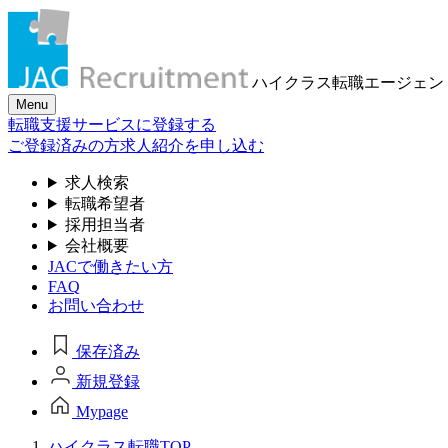
ハイクラス転職
エージェン
Menu
転職支援サービスに登録する
ご登録済みの方
求人紹介を申し込む
求人検索
転職希望者
採用担当者
会社概要
JACで働きたい方
FAQ
お問い合わせ
保存済み
新規登録
Mypage
ハイクラス転職TOP