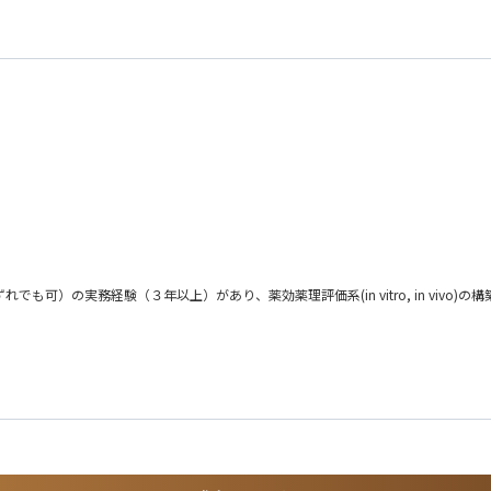
により、成功確率が高い臨床候補化合物の同定とその評価促進と効率化に貢献してい
プ(RI)とペプチドの複合体(RI-PDC)を用いたセラノスティクスに用いるペプ
ffairsいずれでも可）の実務経験（３年以上）があり、薬効薬理評価系(in vitro, in v
PP (target product profile)立案とそれを達成できる化合物選定を推進し、
に挑戦したい方
を経験した方
評価
ど各種ペイロードのDDS研究の二つの軸で革新的分子の創製に挑戦しています。いずれのアプロ
品創出に貢献いただける方を募集しています。