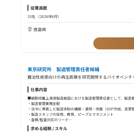
■研究開発の推進
【歓迎（WANT）】
従業員数
・ゲノム編集技術を活用した酵母・微生物の研究開発業務
・博士号取得者
・自ら研究テーマを掲げ、速やかに開発に取り組む
・英語力（論文読解、実務経験）
33名
（2026年6月）
・有用菌の探索法の開発（PCR活用等）、および他社との協業
・非モデル生物（細胞性粘菌等）の取り扱い経験
・ビジネス視点（コスト意識、顧客ニーズの把握）を持った研究
徳島県
■事業・プロジェクト管理
・コスト意識を持ち、クライアントのニーズを把握した上での
【求める人物像】
・事業プランとゴールを理解した上での主体的な研究活動の推
・自立志向で業務を進めることができる方
・進捗や変化に臨機応変に対応できる方
■対外対応
・ウェット（実験）の技術だけでなく、技術を「サービス」や「
・顧客とのミーティング、営業活動への同行、および技術提案
・周囲と円滑にコミュニケーションを図り、計画に沿ってタスク
・環境に左右されず自ら課題を見つけ、仮説検証を回せる方
東京研究所 製造管理責任者候補
【業務の魅力】
難治性疾患向けの再生医療を研究開発するバイオベンチ
合成生物学の最先端技術を活用し、新しい産業を０から創り出す
どのプロジェクトに参加していただく場合も、一貫して「新しい
仕事内容
「ゲノム編集を用いてこんな社会課題を解決したい」「こんなこ
■細胞培養上清液製造施設における製造管理責任者として、製造
・製造管理業務全般
・法令に準拠した製造体制の構築・運用・改善（SOP作成、変更
・製造スタッフの採用、教育、ピープルマネジメント
・査察/監査対応のリード
・生産性改善のリード
求める経験 / スキル