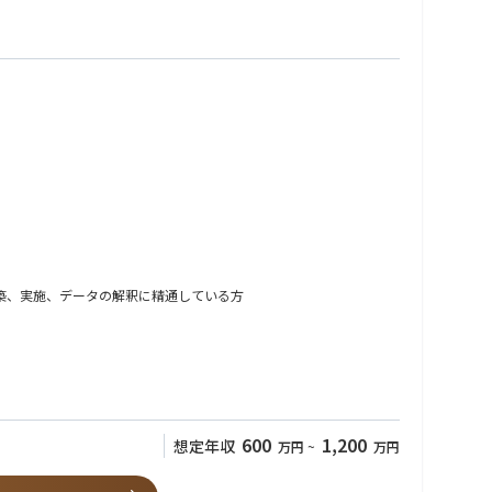
るグループです。専門家として実験系の計画立案、施行、結果の解
チドのスクリーニングをリードし、臨床での成功確率の高い化合物創出
ivo)の構築、実施、データの解釈に精通している方
海外の製薬企業との連携はもとより、RI-PDC医薬の国内トップメーカーへの成長
ーチでもTPP (Target Product Profile)立案
600
1,200
想定年収
万円
~
万円