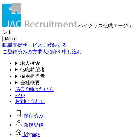
ハイクラス転職
エージェ
ント
Menu
転職支援サービスに登録する
ご登録済みの方
求人紹介を申し込む
求人検索
転職希望者
採用担当者
会社概要
JACで働きたい方
FAQ
お問い合わせ
保存済み
新規登録
Mypage