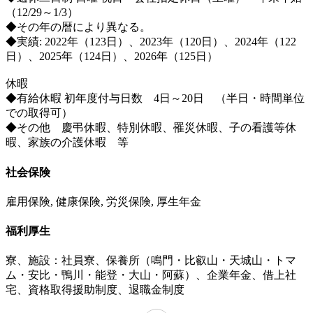
（12/29～1/3）
◆その年の暦により異なる。
◆実績: 2022年（123日）、2023年（120日）、2024年（122
日）、2025年（124日）、2026年（125日）
休暇
◆有給休暇 初年度付与日数 4日～20日 （半日・時間単位
での取得可）
◆その他 慶弔休暇、特別休暇、罹災休暇、子の看護等休
暇、家族の介護休暇 等
社会保険
雇用保険, 健康保険, 労災保険, 厚生年金
福利厚生
寮、施設：社員寮、保養所（鳴門・比叡山・天城山・トマ
ム・安比・鴨川・能登・大山・阿蘇）、企業年金、借上社
宅、資格取得援助制度、退職金制度