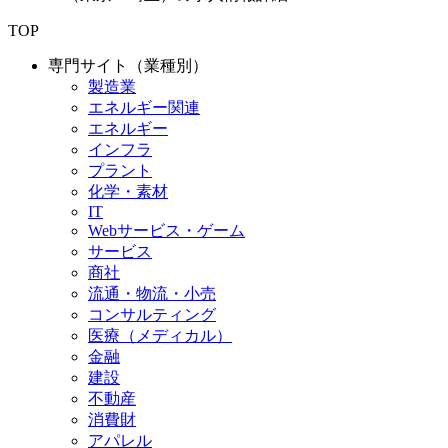
TOP
専門サイト（業種別）
製造業
エネルギー関連
エネルギー
インフラ
プラント
化学・素材
IT
Webサービス・ゲーム
サービス
商社
流通・物流・小売
コンサルティング
医療（メディカル）
金融
建設
不動産
消費財
アパレル