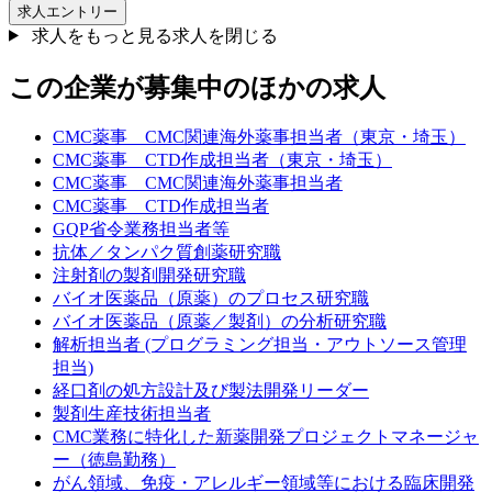
求人エントリー
求人をもっと見る
求人を閉じる
この企業が募集中のほかの求人
CMC薬事 CMC関連海外薬事担当者（東京・埼玉）
CMC薬事 CTD作成担当者（東京・埼玉）
CMC薬事 CMC関連海外薬事担当者
CMC薬事 CTD作成担当者
GQP省令業務担当者等
抗体／タンパク質創薬研究職
注射剤の製剤開発研究職
バイオ医薬品（原薬）のプロセス研究職
バイオ医薬品（原薬／製剤）の分析研究職
解析担当者 (プログラミング担当・アウトソース管理
担当)
経口剤の処方設計及び製法開発リーダー
製剤生産技術担当者
CMC業務に特化した新薬開発プロジェクトマネージャ
ー（徳島勤務）
がん領域、免疫・アレルギー領域等における臨床開発