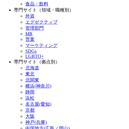
食品・飲料
専門サイト（領域・職種別）
外資
エグゼクティブ
管理部門
MR
営業
マーケティング
SDGs
LGBTQ+
専門サイト（拠点別）
北海道
東北
北関東
横浜(神奈川)
静岡
浜松
名古屋(愛知)
京都
大阪
神戸(兵庫)
中国地方(広島／岡山)