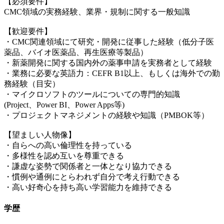
【必須要件】
CMC領域の実務経験、業界・規制に関する一般知識
【歓迎要件】
・CMC関連領域にて研究・開発に従事した経験（低分子医
薬品、バイオ医薬品、再生医療等製品）
・新薬開発に関する国内外の薬事申請を実務者として経験
・業務に必要な英語力：CEFR B1以上、もしくは海外での勤
務経験（目安）
・マイクロソフトのツールについての専門的知識
(Project、Power BI、Power Apps等)
・プロジェクトマネジメントの経験や知識（PMBOK等）
【望ましい人物像】
・自らへの高い倫理性を持っている
・多様性を認め互いを尊重できる
・謙虚な姿勢で関係者と一体となり協力できる
・慣例や通例にとらわれず自分で考え行動できる
・高い好奇心を持ち高い学習能力を維持できる
学歴