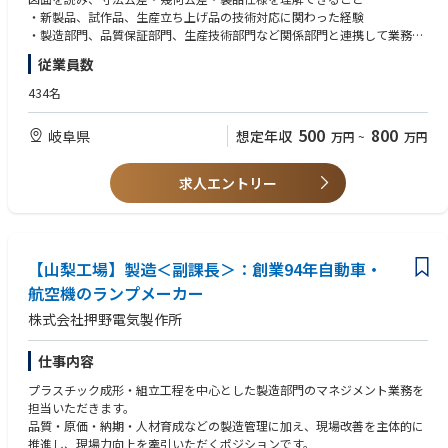
⑤試作〜初期流動〜量産移行の技術対応
・新製品、試作品、生産立ち上げ品の技術対応に関わった経験
（製品成立性・金型成立性・工程成立性・品質リスク確認）
・製造部門、品質保証部門、生産技術部門など関係部門と連携して業務を
⑥顧客との技術打合せ、仕様確認、設計変更対応
進めた経験
従業員数
⑦製造・金型・品質保証・測定管理・生産技術などとの技術調整
・技術的課題を整理し、社内外に説明できること技術担当者への指導経験
⑧不具合発生時の原因確認・再発防止支援
【歓迎条件】
434名
⑨設計変更・工程変更・4M変更の技術確認
・アルミダイカスト、鋳造、切削加工、金型、表面処理に関する知識・経
⑩若手技術者への教育・指導
験
500
800
岐阜県
想定年収
万円
~
万円
・自動車部品業界での技術、設計、生産技術、品質保証経験新製品立ち上
げ、試作、トライ、初期流動管理、生産移行の経験
・顧客との技術打合せ、仕様確認、図面検討、設計変更対応の経験
求人エントリー
・FMEA、工程設計、工程能力確認、品質リスク評価に関わった経験
・ISO9001、IATF16949、顧客監査、工程監査への対応経験不具合品、寸
法異常、工程不良の原因分析や再発防止に関わった経験
【山梨工場】製造＜副課長＞：創業94年自動車・
航空機のランプメーカー
株式会社押野電気製作所
仕事内容
プラスチック成形・組立工程を中心とした製造部門のマネジメント業務を
担当いただきます。
品質・原価・納期・人材育成などの製造管理に加え、現場改善を主体的に
推進し、現場力向上を牽引いただくポジションです。