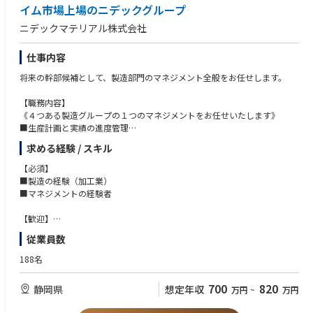
イム市場上場のニデックグループ
１．電池（リチウムイオン電池保護IC、電池残量予測IC、充電制御IC）
２．電源（システムリセットIC、LDO、DC/DCコンバータ、AC/DC電源
ニデックマテリアル株式会社
用IC）
３．センサ（MEMSセンサ、温度／電流センサ、AFE/ADC）
仕事内容
４．IGBT & FRD（EV（自動車）、産機市場向けIGBT）
近年、エイブリック社の子会社化やオムロンや日立グループの半導体事業
将来の幹部候補として、製造部門のマネジメント全般をお任せします。
の一部を譲受するなどして、当社の強味をさらに強化し、市場での立ち位
置をより明確なものにしております。
【職務内容】
国内拠点は、厚木、千歳、滋賀（MMIセミコンダクター社）の他、開発セ
《４つある製造グループの１つのマネジメントをお任せいたします》
ンターとして岐阜、群馬に事務所を構えています。海外は生産拠点とし
■生産計画と実績の進度管理
て、フィリピンにございます。
■安全、生産性、品質の改善指導
求める経験 / スキル
■数値管理、解析の指導
■海外/国内（裾野/富山/須賀川/中国）拠点との連携
【必須】
■製造の経験（加工業）
【詳細】
■マネジメントの経験者
生産計画に対する進度管理、生産性・品質向上のための改善指導
数値管理に基づいた解析・レクチャー 等
【歓迎】
■工業高校卒、もしくは工学部系大卒
従業員数
組織のレベルアップを牽引する役割です。裾野（静岡）、富山、須賀川
■冶金、金属加工の知識を有す方
（福島）の国内拠点、および中国拠点の司令塔として、グループ全体の製
188名
造力を最大化させるミッションを担っていただきます。
700
820
静岡県
想定年収
万円
~
万円