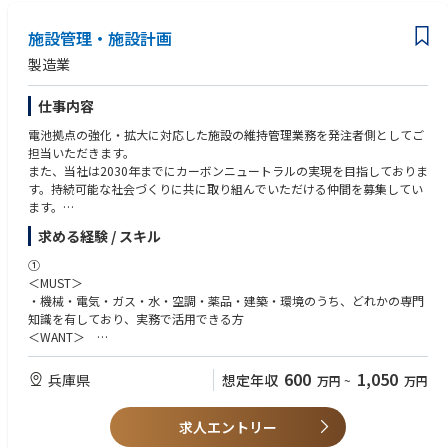
【歓迎】
クティスを共有・導入する。
・ポリマー、プラスチック、コンパウンディング、化学、または材料製造
・設備投資プロジェクト計画を策定・実行し、プロセス安全性の向上に向
施設管理・施設計画
分野での実務経験。
■参考
けた取り組みを推進する。
・自動車業界の顧客へのサポート経験、または自動車関連製品の製造経
・採用サイト
製造業
験。
https://recruitlp.lumentum.co.jp/
・人材管理またはチームリーダーとしての経験。
仕事内容
・リーンシックスシグマのグリーンベルトまたはブラックベルトの資格。
・複数の製造拠点にわたりベストプラクティスを導入した経験。
電池拠点の強化・拡大に対応した施設の維持管理業務を発注者側としてご
・設備投資プロジェクト、生産能力拡大、またはプロセス最適化プロジェ
担当いただきます。
クトを主導した経験。
また、当社は2030年までにカーボンニュートラルの実現を目指しておりま
・グローバルな製造組織での勤務経験。
す。持続可能な社会づくりに共に取り組んでいただける仲間を募集してい
ます。
求める経験 / スキル
➀【施設：施設管理/企画業務［姫路］】
ご経験やスキルに応じて、以下いずれかの業務をお任せします。
➀
＜MUST＞
【1. 施設管理業務】
・機械・電気・ガス・水・空調・薬品・建築・環境のうち、どれかの専門
電池開発拠点の強化・拡大に対応した原動設備の維持管理を担当します。
知識を有しており、実務で活用できる方
安定稼働が求められる環境で、日々業務に加えて改善に向けた取り組みを
＜WANT＞
担っていただきます。
・メーカーにて施設管理経験をお持ちの方
＜具体例＞
600
1,050
兵庫県
想定年収
万円
~
万円
〇インフラ設備の保守計画立案：年間保全計画の策定、点検スケジュール
※以下いずれかの資格をお持ちの方を歓迎します
管理、外部業者調整
・第3種電気主任技術者 or 第2種電気主任技術者
〇設備点検・メンテナンスの実施：空調（クリーンルーム含む）、電気設
求人エントリー
・技術士関連の資格
備、機械設備、建屋、ガス供給設備、水処理装置などの点検・記録・改善
・高圧ガス甲、機