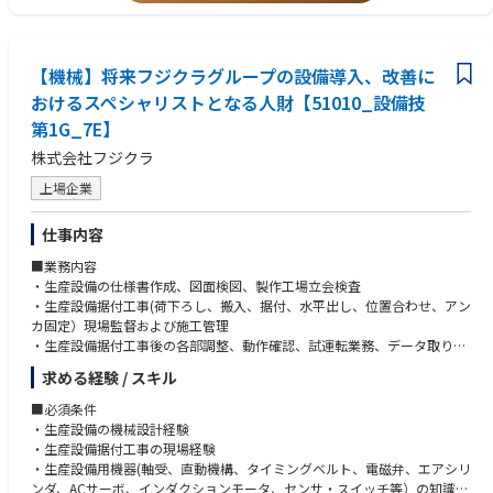
す。
製造部は、所属部品課、製缶課、羽根課、組立課、製造検査課（各課20名
【機械】将来フジクラグループの設備導入、改善に
程度）に分かれており、この管理と運営に従事していただくことを想定し
ております。
おけるスペシャリストとなる人財【51010_設備技
第1G_7E】
②技術部 管理職
将来的に当社の生産拠点である「那須事業所」の管理職として、技術方
株式会社フジクラ
針・設計計画の策定及び実施に関する指示・組織とメンバーのマネジメン
上場企業
ト・実績管理を行っていただくことを想定しております。
仕事内容
具体的には製品の設計活動において、設計製図、材料表部品表、技術資
料、製品規格、性能表等の作成の実務と管理を行っていただきます。
■業務内容
研究開発においては、既製品の品質改良、原価低減、納期短縮、新製品開
・生産設備の仕様書作成、図面検図、製作工場立会検査
発の実務と管理を行っていただきます。
・生産設備据付工事(荷下ろし、搬入、据付、水平出し、位置合わせ、アン
カ固定）現場監督および施工管理
那須技術部、東京技術部に所属している技術部員17名の管理監督者として
・生産設備据付工事後の各部調整、動作確認、試運転業務、データ取り、
課（3名～6名）あるいは部（2課程度）の管理と運営に従事していただく
資料作成
ことを想定しております。
求める経験 / スキル
■募集部署のビジョン
■必須条件
■組織
知識や経験を共有し成長させて、事業に最適な設備の導入でフジクラの事
・生産設備の機械設計経験
当社の製造の組織としては大きく下記に分かれており、ご希望や適性によ
業発展に貢献する
・生産設備据付工事の現場経験
りこの中の製造部または技術部での採用となります。
・生産設備用機器(軸受、直動機構、タイミングベルト、電磁弁、エアシリ
①【製造部 （那須）】
■所属のミッション・業務
ンダ、ACサーボ、インダクションモータ、センサ・スイッチ等）の知識、
②【技術部 （那須）】