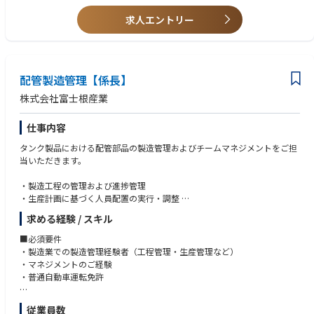
て、フィリピンにございます。
【ポジション・立場】
【歓迎】
求人エントリー
また、ミネベアミツミでは、多種多様な事業を有しているため、モーター
国内外で省エネ診断を実行しているチームの中で、他部門も巻き込んでの
・独力で工場全体の省エネ診断、対策立案できる方
事業、電源事業、IoT事業などの様々な事業と密に連携することにより、
省エネ推進を自立して実行・活躍することを期待しています。（省エネ推
・海外工場とのやり取りがある為、英語力をお持ちの方は歓迎いたしま
新たな事業機会や技術力のシナジーを創出することが可能な点は、半導体
進メンバー）
す。
専業メーカーにはない強みとなっています。
【仕事のやりがい】
配管製造管理【係長】
≪厚木事業所について≫
・温室効果ガス削減という社会課題に対して直接的に貢献ができます。特
株式会社富士根産業
厚木事業所は東証プライム上場のミネベアミツミグループの技術開発部
に2050年までにカーボンニュートラル達成を目標とする企業が多い中で、
門、半導体事業部、ミツミ部品製造部の拠点として広い敷地内に開発環境
工場カーボンニュートラル30年達成という先行目標を掲げる同社において
から生産設備までを兼ね備えた重要な事業所の一つです。
仕事内容
は、他社よりも先んじた技術や施策を実行できるチャンスが数多くありま
す。
タンク製品における配管部品の製造管理およびチームマネジメントをご担
・生産技術部や施設部といった専門部門とも密に連携しており、多くの人
当いただきます。
と連携しながら一つの目標に向かって取り組みを行いたい人にとっては、
大変やりがいがある職場であると考えています。
・製造工程の管理および進捗管理
・生産計画に基づく人員配置の実行・調整
【この職種における強み】
・新規受注案件における試作対応
・世界に広がる同社グループ工場が対象となりますので、活躍の場が世界
求める経験 / スキル
・生産性向上に向けた工程改善の実行
に広がります。
・マネジメント業務（配管製造係）
■必須要件
・生産設備、ユーティリティ等多岐にわたる工場設備全体を対象設備とし
・製造業での製造管理経験者（工程管理・生産管理など）
ており、省エネの幅広い知識と経験が得られます。
・マネジメントのご経験
・普通自動車運転免許
【キャリアパス】
・工場省エネ診断の実地経験を積むことで省エネ診断士としてのスキルが
■歓迎条件
身につきます。
従業員数