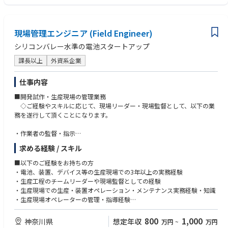
〇故障・トラブル対応：異常発生時の一次対応、原因調査、再発防止策の
・大気・水質1
立案
・二級建築士
〇設備更新・改修プロジェクトの推進：老朽設備の更新計画、見積取得、
・エネルギー管理士
現場管理エンジニア (Field Engineer)
工事管理、安全管理
・1級施工管理技士
シリコンバレー水準の電池スタートアップ
【2. 企画系業務】
➁
部門運営に関わる企画業務を担当し、経営視点での改善や効率化を推進し
課長以上
外資系企業
〇電気主任技術者に応募の方
ます。
＜MUST＞
＜具体例＞
・電気主任技術者としての業務経験がある方
仕事内容
〇省エネ診断の実施：エネルギー使用量の分析、設備運転データの収集、
※業界は問わず
■開発試作・生産現場の管理業務
現場調査、ムダ抽出
＜WANT＞
◇ご経験やスキルに応じて、現場リーダー・現場監督として、以下の業
〇部門運営に関する企画業務：経理（予算管理）、IT（システム導入検
・第2種電気主任技術者の資格を有する方
務を遂行して頂くことになります。
討）、契約（業者選定・契約管理）などの横断業務。
・機械建屋等の設計図の検図、設備建屋の改修工事に関する発注経験があ
る方
・作業者の監督・指示
②【施設管理［加西］】
・施工管理(安全管理、施工品質)の実経験がある方
・担当工程における現場トラブル（品質・装置・人的）の初期対応、恒久
【1】施設・ユーティリティー設備の監理・改善業務
求める経験 / スキル
対策の検討・実施
・設備改修計画、原動費等の事業計画の企画立案とその推進
③
・担当工程の安全管理（懸念点の抽出、対策の提案・実行）
・施設、設備等の監理、トラブル時の対応（主に施主側）
■以下のご経験をお持ちの方
＜MUST＞
・作業者への教育（社内ルール、作業手順）
・省エネに関する企画と推進(設備導入改造・調整、関連部門との調
・電池、装置、デバイス等の生産現場での3年以上の実務経験
・大型空調設備に携わっていた方（施工管理や設備導入に関わっていた
・作業者の管理（残業・勤務状況などのモニタリング）
整)
・生産工程のチームリーダーや現場監督としての経験
方）
・現場管理チームの会議への出席と貢献、議事録作成
・生産現場での生産・装置オペレーション・メンテナンス実務経験・知識
・建築や機械設備等の図面を読め、業者とやり取り出来る方
・新規設備・新規工程の立上げ（経験に応じて）
【2】新規ライン導入・推進(設計・手配~竣工、生産ライン導入までの一
・生産現場オペレーターの管理・指導経験
・施工管理(安全・品質・日程・投資管理)ができる方
・品質管理（QC手法活用、工程改善提案など）
連業務)
・Excel等を使用したPC業務に抵抗がなく、グラフ作成やPowerPointでの
※全ての業務においてITシステムを活用した連絡・管理を行います。
・新設に伴う関連部門との連携と調整
報告資料作成の実務経験
＜WANT＞
800
1,000
神奈川県
想定年収
万円
~
万円
・終日（8時間）、休憩をはさみながらドライルーム内で勤務可能な体
・半導体、液晶、医薬品、食品等の経験