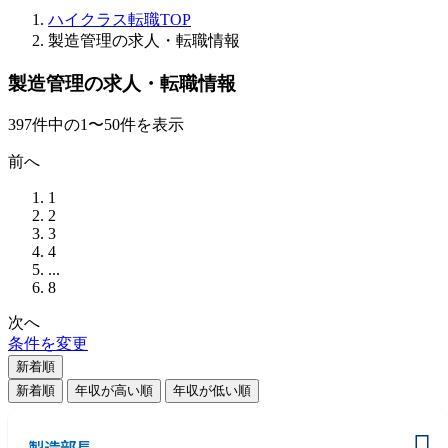
ハイクラス転職TOP
製造管理の求人・転職情報
製造管理の求人・転職情報
397
件
中の
1
〜
50
件を表示
前へ
1
2
3
4
...
8
次へ
条件を変更
新着順
新着順
年収が高い順
年収が低い順
製造部長