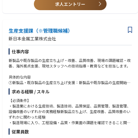
求人エントリー
生産支援課（※管理職候補）
新日本金属工業株式会社
仕事内容
新製品や既存製品の生産立ち上げ・改善、品質改善、現場の課題確認・改
善、海外拠点支援、現地スタッフへの技術指導・教育などを担当します。
具体的な内容
①新製品・既存製品の生産立ち上げ支援：新製品や既存製品の生産開始時
に、現場での技術的なサポートや工程の確認、課題抽出と改善策の立案・
求める経験 / スキル
実行を行います。
②現場改善・品質改善活動：生産現場に入り、工程設備や品質・作業面の
【必須条件】
課題を確認し、品質向上や不良低減、歩留まり改善、生産性向上、設備ト
・製造業における生産技術、製造技術、品質保証、品質管理、製造管理、
ラブルの解決などを推進します。
設備改善のいずれかの実務経験新製品立ち上げ、生産改善、品質改善のい
③海外拠点・工場への技術支援：中国、アメリカ、東南アジアなどの海外
ずれかに関わった経験
工場や拠点に対し、技術支援や現地スタッフへの教育・技能指導、改善活
・製造現場に入り、工程設備・品質・作業面の課題を確認できること関係
動のサポートを行います。
部署と連携し、課題を整理して改善を進めた経験
従業員数
④海外出張や長期駐在も含まれます。教育・指導：現地スタッフや若手社
・海外出張または海外駐在に対応できること現地スタッフや若手社員に対
員に対して、技術指導や教育、改善指導を実施し、現場力の底上げを図り