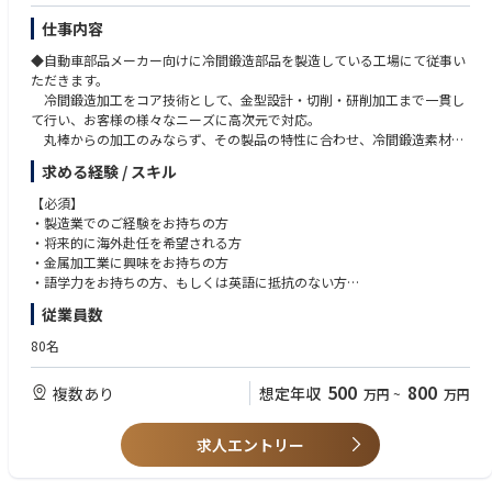
・現場・品質・人材育成をバランスよく考えられる方
・改善意識を持ち、常により良い方法を追求できる方
仕事内容
◆自動車部品メーカー向けに冷間鍛造部品を製造している工場にて従事い
ただきます。
冷間鍛造加工をコア技術として、金型設計・切削・研削加工まで一貫し
て行い、お客様の様々なニーズに高次元で対応。
丸棒からの加工のみならず、その製品の特性に合わせ、冷間鍛造素材・
熱間鍛造素材・メタルインジェクションモールド素材の活用等、
求める経験 / スキル
よりコストパフォーマンスの良い製法を常に追求しています。
北米にも同様に冷間鍛造加工での製造をしており、いずれ北米工場への
【必須】
赴任を前提として採用を行います。
・製造業でのご経験をお持ちの方
・将来的に海外赴任を希望される方
※この工場では100ｔ超の冷間鍛造機を使用し、自動車部品の製造をして
・金属加工業に興味をお持ちの方
おり、技術優位性は非常に高いです。
・語学力をお持ちの方、もしくは英語に抵抗のない方
※ご経験に応じて美濃加茂工場にて数ヶ月～2年間の研修を実施後に北米
従業員数
工場の駐在を予定しております。
【歓迎】
・冷間鍛造プレスを経験したことのある方
80名
・マネジメント経験をお持ちの方
・海外駐在のご経験をお持ちの方（北米経験だと尚可）
500
800
複数あり
想定年収
万円
~
万円
求人エントリー