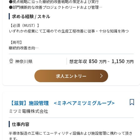
●拠点戦略に沿った継続的改善戦略の策定および実行
●部門横断的な改善プロジェクトのリードおよび管理
●改善プロジェクトリストの策定および安全性・品質・コスト・納期への
求める経験 / スキル
影響評価
●業務効率化に向けたプロセス・システム・ツールの導入
【必須（MUST）】
●戦略的プロジェクトの推進および成果の創出
いずれかの産業にて工場のでの生産工程改善に従事・十分な知識を持つ
●組織全体のLean成熟度向上および変革推進
●トレーニングやワークショップを通じた人材育成
【尚可】
継続的改善志向
グローバル福利厚生の詳細はこちらをご覧ください：https://www.lonza.
GMP、FDA、ISO規格および統計手法に関する知識・経験
com/careers/benefits
Lean Six Sigma資格
850
1,150
神奈川県
想定年収
万円
~
万円
求人エントリー
【滋賀】施設管理 <ミネベアミツミグループ>
ミツミ電機株式会社
仕事内容
半導体製造の工場にてユーティリティ設備および施設管理に携わって頂き
ます。