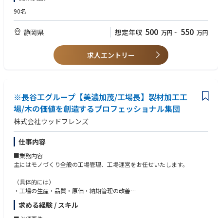
・現場のリーダー／班長の取りまとめや現場調整の経験
・省エネ診断の専門家として活躍し続けることも可能です。
・不良分析や改善活動の実務経験
（2050年に向けてはサプライヤ様での省エネも必要となるため、活躍のフ
90名
・生産性向上や工程改善に携わった経験
ィールドは広がり続けます。）
・商品での環境貢献を謳っている同社としては、省エネを切り口とした工
500
550
静岡県
想定年収
万円
~
万円
場の取り組みを他社へ価値提供するといった戦略立案への道に進むことも
可能です。（他社と工場省エネ取り組みの意見交換や事例紹介を行うこと
で、同社へのファン化を進める 等）
求人エントリー
※長谷工グループ【美濃加茂/工場長】製材加工工
場/木の価値を創造するプロフェッショナル集団
株式会社ウッドフレンズ
仕事内容
■業務内容
主にはモノづくり全般の工場管理、工場運営をお任せいたします。
（具体的には）
・工場の生産・品質・原価・納期管理の改善
・幹部社員および現場リーダーの育成
求める経験 / スキル
・各部門との連携強化による経営基盤の構築
・将来を見据えた事業拡大および組織づくり