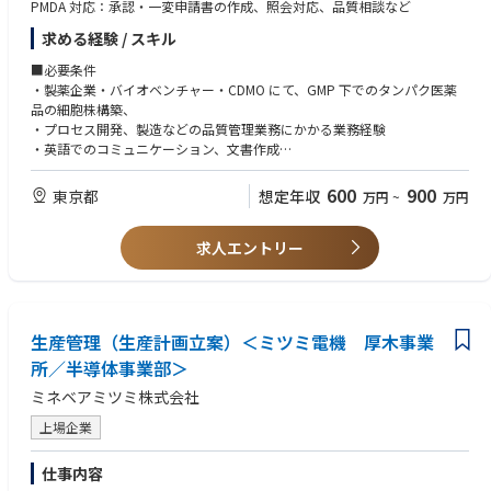
PMDA 対応：承認・一変申請書の作成、照会対応、品質相談など
求める経験 / スキル
■必要条件
・製薬企業・バイオベンチャー・CDMO にて、GMP 下でのタンパク医薬
品の細胞株構築、
・プロセス開発、製造などの品質管理業務にかかる業務経験
・英語でのコミュニケーション、文書作成
■歓迎条件
600
900
東京都
想定年収
万円
~
万円
・分子生物学、タンパク質工学や細胞発現などに関する知識
・バイオ医薬品の開発や製造に係る業務経験
求人エントリー
・PMDA 相談（品質）の経験
生産管理（生産計画立案）＜ミツミ電機 厚木事業
所／半導体事業部＞
ミネベアミツミ株式会社
上場企業
仕事内容