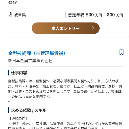
して、技術指導・教育を行う意欲
434名
ます。
【歓迎条件】
⑤標準書・帳票類の作成：作業標準書、検査基準書、工程帳票、教育資料
・海外工場・拠点・顧客工場への技術支援、生産支援経験海外駐在、長期
500
800
岐阜県
想定年収
万円
~
万円
などを作成し、現場の標準化や教育体制の整備を行います。
出張、海外工場立ち上げの経験
⑥品質問題・クレーム対応：品質問題や顧客クレーム、工程不具合の原因
・自動車部品、アルミダイカスト、鋳造、切削加工、表面処理、組立、検
分析と再発防止策の立案・実行を担当します。
査工程の経験
求人エントリー
⑦関係部署との連携：製造部門、技術課、品質保証部門などと連携し、課
・不良低減、歩留まり改善、生産性改善、設備トラブル改善の経験
題を整理して改善活動を推進します
・作業標準書、検査基準書、工程帳票、教育資料の作成経験
・現地スタッフへの教育、技能指導、改善指導の経験
・品質問題、顧客クレーム、工程不具合の原因分析・再発防止経験
金型技術課（※管理職候補）
・英語または中国語での業務経験ISO9001、IATF16949、顧客監査、工程
監査への対応経験
新日本金属工業株式会社
仕事内容
金型技術課では、金型製作に必要な部品展開や製作方法、加工方法の検
討、材料・外注手配、加工管理、組付け・仕上げ・納品前確認、進捗・納
期・品質・コスト管理などを担当します。金型の組付けや仕上げ、技術課
への納品も重要な業務です。
具体的な内容
求める経験 / スキル
①顧客図面、製品仕様、要求事項の確認
②新製品立上げに関する技術検討
【必須条件】
③製品図面・金型設計図面・仕様書等の作成・確認
・技術、設計、生産技術、品質保証、製品立ち上げのいずれかの実務経験
④金型仕様・金型構造・設計方針の検討、金型技術課への提示
図面を読み、寸法公差・幾何公差・製品仕様を理解できること