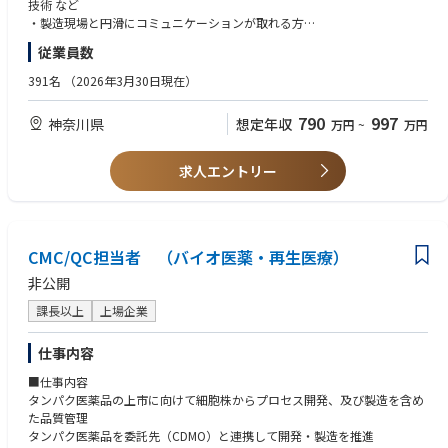
ードする立場です。
技術 など
・製造現場と円滑にコミュニケーションが取れる方
■業務のおもしろみ・やりがい：
従業員数
①半導体×素材の要を担う誇り
【以下いずれかのご経験ある方】
CMPスラリーは、最先端半導体デバイスに不可欠なキーマテリアル。世界
・現場と経営視点の両立ができる方
391名
（2026年3月30日現在）
の半導体産業を素材から支える実感があり
・自律的に課題設定・改善提案ができる方
ます。
790
997
神奈川県
想定年収
万円
~
万円
②製造全体に関われる裁量
■歓迎条件：
生産管理だけでなく、設備・品質・安全・人まで一体で動かせる環境。
・管理職・リーダー経験
③改善が数字と成果で返ってくる
求人エントリー
判断が、生産性向上・品質安定・トラブル削減として可視化されます。
④「安定」と「挑戦」の両立
AGC100％子会社の盤石な経営基盤 × 成長市場（半導体）
◆当社の特徴・魅力：
CMC/QC担当者 （バイオ医薬・再生医療）
一貫してファインケミカルの研究開発に力を入れ、無機/有機を問わず、特
非公開
色のある技術、製品を次々と生み出してきました。
現在、当社の製品は、半導体用研磨剤やコーティング剤などの表面改質剤
課長以上
上場企業
や研磨剤など、ニッチではありますが生産工程でのキーマテリアルとし
て、エレクトロニクス、エネルギー、モビリティなどの幅広い分野で使用
仕事内容
いただくまでに至っています。
■仕事内容
タンパク医薬品の上市に向けて細胞株からプロセス開発、及び製造を含め
た品質管理
タンパク医薬品を委託先（CDMO）と連携して開発・製造を推進