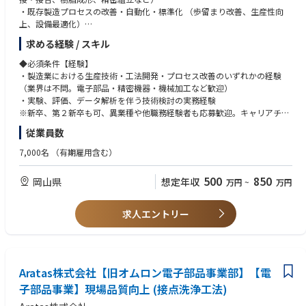
・アイライナー・アイブロウ・マスカラ等の容器部品
・金型設計、金型製作、金型保全の経験
・既存製造プロセスの改善・自動化・標準化 （歩留まり改善、生産性向
・口紅・コンパクト・パウダーケース等の成形部品
・自動化設備、取出ロボット、画像検査設備等の経験
上、設備最適化）
・その他精密プラスチック部品
・ISO、品質マネジメント、工程監査等の経験
・新規工法の試作評価および量産導入支援
※具体的な製品カテゴリーおよび材料は、事業計画に応じて変更となる可
・中国、韓国または海外工場との技術連携経験
求める経験 / スキル
・国内外工場との連携によるグローバル生産技術展開
能性があります。
・部下育成、技術伝承、技能標準化の経験
・工法開発に必要な実験計画立案、データ解析、品質評価
◆必須条件【経験】
・中国語または英語での業務経験
・製造業における生産技術・工法開発・プロセス改善のいずれかの経験
【ポジションの位置づけ】
◆具体的な仕事内容に対しての期待する成果
（業界は不問。電子部品・精密機器・機械加工など歓迎）
本ポジションは、単なる製造オペレーターや現場技術者ではありません。
【求める人物像】
・新規工法の確立による製品性能・信頼性の向上
・実験、評価、データ解析を伴う技術検討の実務経験
日本における射出成形事業の技術Leader候補として、成形条件の設定、金
・長年の射出成形経験を活かし、新しい事業を構築したい方
・生産プロセスの改善による歩留まり向上・コスト低減
※新卒、第２新卒も可、異業種や他職務経験者も応募歓迎。キャリアチェ
型評価、工程改善、不良解析、品質管理に加え、将来的にはチーム形成、
・現場で自ら問題を確認し、技術的な解決策を提示できる方
・量産立ち上げの円滑化による開発リードタイム短縮
ンジしたい方も歓迎。その場合、職務経験で判断。
技術者育成および事業運営にも携わっていただきます。
・技術面だけでなく、品質、工程、組織運営にも関心がある方
従業員数
・技術標準化・ノウハウ蓄積によるグローバル工場の生産安定化
・異なる文化や技術的背景を持つメンバーと協働できる方
・データに基づく課題解決と、再現性の高い技術仕様の構築
◆必須条件【スキル】
今後の事業形態に応じ、以下のキャリアを想定しています。
7,000名
（有期雇用含む）
・後進育成や技術伝承に取り組める方
・工学基礎（材料・機械・電気いずれか）の理解
・日本法人の射出成形チームLeader
・将来的に事業責任者または技術顧問として貢献したい方
◆この仕事の魅力
＊エンジニア系職務であれば異業種や他職務経験者も応募歓迎。キャリア
・射出成形事業部の技術責任者
500
850
岡山県
想定年収
万円
~
万円
・製品の根幹を支える製造工法そのものを創り出す醍醐味がある
チェンジしたい方も歓迎。その場合、職務経験で判断。
・合弁会社の技術責任者
・材料・機械・電気など多様な技術領域に触れられ、技術者としての幅が
・工場長または製造技術責任者
広がる
◆歓迎条件
・シニア技術顧問
求人エントリー
・試作から量産まで一貫して関われるため、自分の技術が製品として形に
・電子部品・精密機器・機械加工などの分野での工法開発・生産技術経験
なる実感が得られる
・部品加工（プレス、成形）、溶接・接合、精密組立などの特定プロセス
・製品の信頼性が社会インフラや産業を支えるため、社会的意義の高い仕
に関する専門知識
事
・量産設備の仕様検討・導入・立ち上げの経験
Aratas株式会社【旧オムロン電子部品事業部】【電
・3D CAD、CAE などを用いた設計・解析スキル
◆業界動向と自社事業の特徴
・英語での技術コミュニケーション経験（読み書きレベルでも可）
子部品事業】現場品質向上 (接点洗浄工法)
オムロンは「繋ぐ・切る」をコア技術に、高機能デバイスを量産に最適化