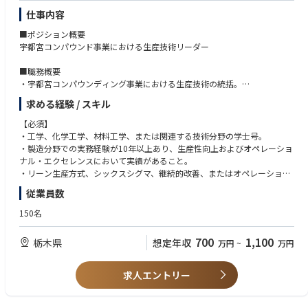
■光デバイスとは
仕事内容
AIやデータセンターの普及により、従来の電気信号では
「消費電力・発熱・速度」の限界が顕在化しています。
■ポジション概要
この課題を解決する技術が光デバイス（光I/O）です。
宇都宮コンパウンド事業における生産技術リーダー
①高速・大容量
■職務概要
②低消費電力
・​宇都宮コンパウンディング事業における生産技術の統括。
③長距離伝送
・生産性の向上、オペレーショナル・エクセレンス、および継続的改善の
求める経験 / スキル
取り組みを推進し、事業目標の達成を図る。
⇒ 次世代インフラを支えるコア技術として急成長中です。
・技術チームを育成・統率し、高いパフォーマンスを発揮する技術組織を
【必須】
構築する。
・工学、化学工学、材料工学、または関連する技術分野の学士号。
■同社の立ち位置
・拠点のリーダーシップチームの主要メンバーとして、技術的な指導を行
・製造分野での実務経験が10年以上あり、生産性向上およびオペレーショ
い、従業員のエンゲージメントを高め、持続可能な事業成長を支援する。
ナル・エクセレンスにおいて実績があること。
日立の光技術をルーツに持つLumentumの中核拠点
・リーン生産方式、シックスシグマ、継続的改善、またはオペレーショナ
「設計×量産をつなぐ技術拠点」という独自ポジション
■主な職務内容
ル・エクセレンス・プログラムを主導した実績があること。
世界市場に直結する製品開発
従業員数
・スチュワードシップ、品質、信頼性、従業員エンゲージメント、および
・製造組織全体に影響を与え、関与を促し、変革を推進できる強力なリー
海外との日常的な技術連携
コスト競争力を向上させるため、生産性向上およびオペレーショナル・エ
ダーシップスキルを有すること。
150名
クセレンスに関する取り組みを主導する。
・部門横断的なプロジェクトを主導し、持続可能なビジネス成果を創出し
⇒ 自分のプロセス改善が直接、世界の通信インフラに影響する環境
・製造プロセス、プロセスの最適化、および問題解決活動に対して、技術
た経験があること。
700
1,100
栃木県
想定年収
万円
~
万円
的なリーダーシップと指針を提供する。
・製造プロセス、プロセス安全の原則、およびオペレーショナル・リスク
■向いている方
・テクノロジーチームを率い、指導・育成を行い、組織能力と従業員のエ
管理に関する知識を有すること。
ンゲージメントを構築する。
・流暢な日本語でのコミュニケーション能力と、ビジネスレベルの英語力
求人エントリー
プロセスを「装置条件」ではなく「製品価値」で考えたい方
・リーン生産方式、シックスシグマ、および継続的改善プログラムを推進
を有すること。
研究だけ／量産だけに偏らずキャリアを広げたい方
し、持続可能な業績を達成する。
AI・データセンター分野で長期的な専門性を築きたい方
・グローバルな製造・技術ネットワークを活用し、各拠点間でベストプラ