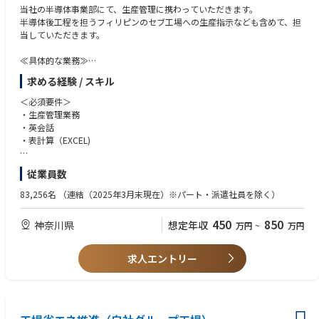
当社の半導体事業部にて、生産管理に携わっていただきます。
半導体後工程を担うフィリピンのセブ工場への生産指示なども含めて、担
当していただきます。
≪具体的な業務≫
（１）得意先の予測情報・受注情報の入手、分析
求める経験 / スキル
（２）在庫情報、工程仕掛り情報の入手、分析
（３）上記情報を踏まえて生産計画の立案、生産指示
＜必須要件＞
（４）部材手配、輸出入業務
・生産管理業務
・英会話
≪やりがい≫
・表計算（EXCEL)
半導体事業は、成長分野の一つとして、ミネベアミツミグループ全体の利
益に対する貢献が高い事業の一つです。 その中で、お客様の要望に答え、
＜推奨要件＞
従業員数
必要なものを必要な時期に届けるべく、生産管理を行う生産管理部は必要
・半導体製造に関する知識
不可欠な部門です。
83,256名
（連結（2025年3月末現在）※パート・派遣社員を除く）
ここで、自社主力工場（フィリピン セブ）の売り上げ拡大に向けた生産
管理業務を現地とコミュニケーションを取りながら遂行する重要な役目を
450
850
神奈川県
想定年収
万円
~
万円
担うことができます。
≪将来性と強み≫
求人エントリー
半導体事業は、ミネベアミツミグループ全体の売上の約34%を占める主要
事業の一つです。半導体製品としては、電池・電源・センサ・パワー半導
体用ICをアナログ技術を生かし高精度・高速・高耐圧・小型化の追及を行
っています。また1直リチウムイオン電池用保護ICは世界シェアNo.１（シ
ェア80％）を誇ります。 現在、自社主力工場（フィリピン セブ）の新