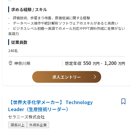
データベースの操作や統計ソフトのご知見をお持ちの方は、下記業務でも
求める経験 / スキル
ご活躍いただけます
（4）製品歩留まり改善に関するDX推進 ※AIの導入プロジェクト参画の
- 評価技術、歩留まり改善、原価低減に関する経験
可能性
- データベース操作や統計解析ソフトウェアのスキルがあると尚良い
- ビジネスレベル初級～英語でのメール対応やPPT資料作成に支障がない
【ミッション】
英語力
-担当する半導体レーザ製品において、日々の歩留管理、工程管理の業務に
従業員数
従事しつつ、さらなる歩留改善、原価低減、生産効率向上に向けた製品技
術業務を担当する。需要変動が激しい市場において、製品を柔軟に供給す
240名
るために、ウエハ工程と後工程のエンジニアをリードして製品の品質向上
や生産効率の向上を実現できるスキルが要求される。
550
1,200
神奈川県
想定年収
万円
~
万円
-メガデータセンターやAI/MLに不可欠な最先端の高速光デバイスの生産に
向けて、新技術や製品知識を積極的に学び、自ら成長に向けた行動を取る
ことが期待される。
求人エントリー
■会社・カルチャー
〇設計開発と量産をつなぐ技術拠点（単なる製造ではない）
〇「仮説→提案→即実装」の改善サイクルを重視
【世界大手化学メーカー】 Technology
〇海外拠点との連携が前提（英語は実務ツール）
Leader（生産技術リーダー）
〇成果ベース評価（年功序列ではない）
セラニーズ株式会社
〇少数精鋭で意思決定が速く、裁量が大きい
課長以上
外資系企業