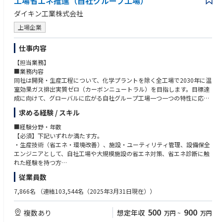
工場省エネ推進（自社グループ工場）
棟立ち上げを行っており、売り上げ拡
ダイキン工業株式会社
大を進めています。
上場企業
≪経験を積んだ後のキャリアパス≫
入社3年間は国内にてフィリピン セブ工場の生産管理業務を担当頂き、2
仕事内容
～3年目には基幹職（管理職）試験への推薦を想定しています。基幹職
（管理職）昇格後は、フィリピン セブ工場へ赴任して頂き、更なるステ
【担当業務】
ップアップをして頂きたいと考えています。
■業務内容
同社は開発・生産工程について、化学プラントを除く全工場で2030年に温
≪半導体事業部について≫
室効果ガス排出実質ゼロ（カーボンニュートラル）を目指します。目標達
当社半導体事業部は、アナログ半導体（パワー半導体を含む）を製造して
成に向けて、グローバルに広がる自社グループ工場一つ一つの特性に応じ
おり、自社ブランドの半導体開発から設計、製造まで一気通貫で行う事業
た省エネ推進を行っていくことがミッションとなります。
求める経験 / スキル
とお客様の半導体を受託生産する事業（ファウンドリ）を行っています。
アナログ技術を活かす4つの製品領域で高精度・高速・高耐圧・小型化を
■具体的な担当業務
■経験分野・年数
追求しています。
工場での省エネ取り組みについては、塗装や組立工程といった生産設備、
【必須】下記いずれか満たす方。
１．電池（リチウムイオン電池保護IC、電池残量予測IC、充電制御IC）
低圧コンプレッサーや熱源設備といった生産設備にエネルギーを供給する
・生産技術（省エネ・環境改善）、施設・ユーティリティ管理、設備保全
２．電源（システムリセットIC、LDO、DC/DCコンバータ、AC/DC電源
ユーティリティ設備、空調や電灯といった環境設備等、幅広く知識や経験
エンジニアとして、自社工場や大規模施設の省エネ対策、省エネ診断に触
用IC）
を活かす場があります。入社後はこれまでのスキルや経験を活かせる省エ
れた経験を持つ方
３．センサ（MEMSセンサ、温度／電流センサ、AFE/ADC）
ネ領域を軸に、グローバルに広がる自社グループ工場への省エネ診断に同
・産業用ユーティリティ機器メーカー（コンプレッサー、ボイラー、冷凍
従業員数
４．IGBT & FRD（EV（自動車）、産機市場向けIGBT）
行いただきます。将来的には各工場に対して一人で省エネ活動の提案・推
機、受変電 等）で、技術営業・フィールドエンジニアとして省エネ提案を
近年、エイブリック社の子会社化やオムロンや日立グループの半導体事業
進を実行していけるように成長することを期待しております。
経験された方。
7,866名
（連結103,544名（2025年3月31日現在））
の一部を譲受するなどして、当社の強味をさらに強化し、市場での立ち位
・ESCO事業者・熱源設備エンジニアリングや電力・ガス会社などで省エ
置をより明確なものにしております。
【使用ツール】
ネ診断エンジニア、ESCOコンサルタント、エネルギーソリューション技
500
900
複数あり
想定年収
国内拠点は、厚木、千歳、滋賀（MMIセミコンダクター社）の他、開発セ
万円
~
万円
Microsoft Office（Excel、PowerPoint 等）
術提案、省エネ提案、エネルギー診断などに携わってきた方。
ンターとして岐阜、群馬に事務所を構えています。海外は生産拠点とし