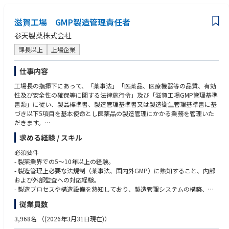
滋賀工場 GMP製造管理責任者
参天製薬株式会社
課長以上
上場企業
仕事内容
工場長の指揮下にあって、「薬事法」「医薬品、医療機器等の品質、有効
性及び安全性の確保等に関する法律施行令」及び「滋賀工場GMP管理基準
書類」に従い、製品標準書、製造管理基準書又は製造衛生管理基準書に基
づき以下5項目を基本使命とし医薬品の製造管理にかかる業務を管理いた
だきます。
求める経験 / スキル
（１）医薬品品質システム(PQS)の管理
医薬品品質システムが適切に運用されるように管理する。
必須要件
- 製薬業界での5〜10年以上の経験。
（２）製造プロセスの管理・監督
- 製造管理上必要な法規制（薬事法、国内外GMP）に熟知すること、内部
原料・材料・製品の規格や製造手順が承認事項と一致するように管理す
および外部監査への対応経験。
る。
- 製造プロセスや構造設備を熟知しており、製造管理システムの構築、最
適化と製造管理基準の立案・見直しができる。
従業員数
（３）改善活動の推進
- 医薬品製造の本質（安全性、有効性、均一性）を理解し、製造管理への
GMPシステムの運用状況を確認し必要に応じて改善提案する。
落し込みができる。
3,968名
（(2026年3月31日現在)）
- プロジェクトやタスクフォースのリーダー的経験があり、部門間との連