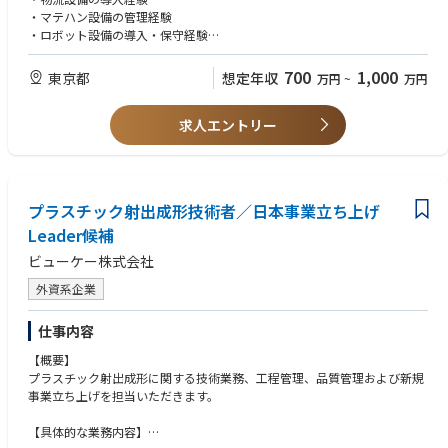
・提案仕様の確認・検証
・マテハン設備の管理経験
・ロボット設備の導入・保守経験
■設備保全・メンテナンス管理
・設備の安全対策経験
・設備および関連システムの保守戦略立案
700
1,000
東京都
想定年収
万円
~
万円
・保守会議の企画・リード
■生産技術・保全
・マテハン（物流搬送）設備管理支援
・生産技術経験
・電気・機械設備の改善活動推進
求人エントリー
・保守・保全経験
・保全計画立案支援
・運転管理経験
・予備品管理およびEOL（生産終了）対応
・作業分析経験
・保守予算管理
■品質・規制
プラスチック射出成形技術者／日本事業立ち上げ
■オペレーション改善
・GMP知識
・3PL（物流委託先）保守メンバーの育成・指導
Leader候補
・QAとの業務経験
・資材設計や評価手法の改善支援
・医療機器関連規制の知識
ビューケー株式会社
・設備・業務プロセス・システムの検証および改善
・各種プロジェクトへの参画・推進
■マネジメント
外資系企業
・リーダーシップ
■ベンダーマネジメント・調達管理
・コーチング
仕事内容
・外部パートナーとの関係構築
・人材育成経験
・設備仕様書作成
・包括的（インクルーシブ）なマネジメント経験
【概要】
・見積査定および価格交渉
・予算管理経験
プラスチック射出成形に関する技術業務、工程管理、品質管理および新規
・納期管理
事業立ち上げを担当いただきます。
■その他
■設備バリデーション
・分析力
【具体的な業務内容】
・設備（電気・機械含む）の検証方法策定