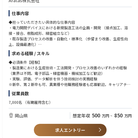
Aratas株式会社
する生産技術・工法技術を強みとしています。微細加工、高密度実装、自
◆歓迎する人物像
動化・省力化技術を進化させることで、高品質と高効率を両立してきまし
・ものづくりに強い興味を持ち、現場で手を動かしながら技術を深めたい
た。今後は新エネルギー・EV分野を成長領域とし、生産技術起点での競争
方
仕事内容
力強化と持続的成長を目指します。
・課題を自ら見つけ、仮説立案・検証を主体的に進められる方
◆担っていただきたい具体的な仕事内容
・データや事実に基づいて論理的に考え、改善策を導き出せる方
・電力開閉デバイスにおける新規製造工法の企画・開発 （接点加工、溶
・新しい技術や工法に対して柔軟に挑戦できる探求心・向上心のある方
接・接合、樹脂成形、精密組立など）
・失敗を恐れず、試行錯誤を楽しめる方
・既存製造プロセスの改善・自動化・標準化 （歩留まり改善、生産性向
上、設備最適化）
◆使用する開発言語・ソフト・装置/機器等
・新規工法の試作評価および量産導入支援
・Office365(Outlook、Teams、Word、Excel、PowerPoint等)
求める経験 / スキル
・国内外工場との連携によるグローバル生産技術展開
・3D-CAD（Solidworks)
・工法開発に必要な実験計画立案、データ解析、品質評価
◆必須条件【経験】
・製造業における生産技術・工法開発・プロセス改善のいずれかの経験
◆具体的な仕事内容に対しての期待する成果
（業界は不問。電子部品・精密機器・機械加工など歓迎）
・新規工法の確立による製品性能・信頼性の向上
・実験、評価、データ解析を伴う技術検討の実務経験
・生産プロセスの改善による歩留まり向上・コスト低減
※新卒、第２新卒も可、異業種や他職務経験者も応募歓迎。キャリアチェ
・量産立ち上げの円滑化による開発リードタイム短縮
ンジしたい方も歓迎。その場合、職務経験で判断。
従業員数
・技術標準化・ノウハウ蓄積によるグローバル工場の生産安定化
・データに基づく課題解決と、再現性の高い技術仕様の構築
◆必須条件【スキル】
7,000名
（有期雇用含む）
・工学基礎（材料・機械・電気いずれか）の理解
◆この仕事の魅力
＊エンジニア系職務であれば異業種や他職務経験者も応募歓迎。キャリア
500
850
岡山県
想定年収
万円
~
万円
・製品の根幹を支える製造工法そのものを創り出す醍醐味がある
チェンジしたい方も歓迎。その場合、職務経験で判断。
・材料・機械・電気など多様な技術領域に触れられ、技術者としての幅が
広がる
◆歓迎条件
求人エントリー
・試作から量産まで一貫して関われるため、自分の技術が製品として形に
・電子部品・精密機器・機械加工などの分野での工法開発・生産技術経験