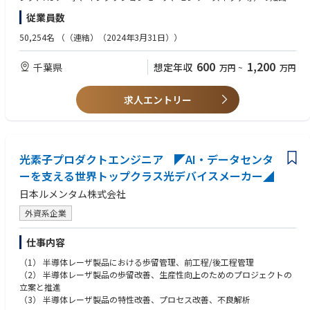
フジクラグループの各事業に密着し、 国内外生産拠点の生産/研究開発設
取扱経験
その他「品質保証部 （那須）」「生産管理部 （那須）」「東京技術部
従業員数
備に対し、設備技術を盛り込み下記を遂行する
（所在は東京）」
(1)導入プロジェクトの遂行⇒設計、製作、設置、立上げ
★メーカーでの生産技術職経験者のみならず、生産設備メーカー・FAメー
50,254名
（（連結）（2024年3月31日））
(2)設備改善（生産性・品質・安全・省エネ）
カーの方も大歓迎です。
■工場風景や設備の例
https://www.mitsuyaj.co.jp/facility.html
600
1,200
千葉県
想定年収
万円
~
万円
■募集背景
■歓迎条件
大型投資に伴う設備増設を目的とする増員。
・強度計算、モータ選定、エア機器選定の経験
※ 投資事例）生成AI市場拡大に伴う光ファイバー需要増に対応するため、
求人エントリー
当社 佐倉事業所に新工場を建設し生産能力の強化
■求める人物像
・プロジェクトなどのリーダー経験がある方
・関係者と積極的かつ十分にコミュニケーションがとれる人
・グループ内でお互いに協力しあうことができること人
光素子プロダクトエンジニア ◤AI・データセンタ
・自己の技術向上に常に務めている人
ーを支える世界トップクラス光デバイスメーカー◢
日本ルメンタム株式会社
外資系企業
仕事内容
（1） 半導体レーザ製品における歩留管理、前工程/後工程管理
（2） 半導体レーザ製品の歩留改善、生産性向上のためのプロジェクトの
立案と推進
（3） 半導体レーザ製品の特性改善、プロセス改善、不良解析