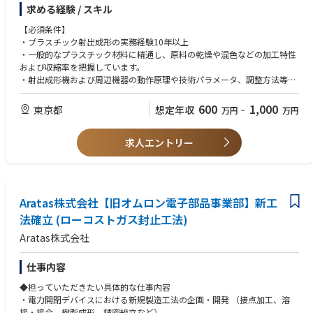
・問題解決力
・プラスチック射出成形工程の技術管理
求める経験 / スキル
・検証計画作成・提案
・安全衛生（EHSS）経験
・成形機および周辺設備の条件設定・調整
・ベンダーへの規格作成指示・調整
・包装管理・ラベル規制知識
・新製品、新機種、新金型の初期立ち上げ
【必須条件】
・QA（品質保証）との評価基準・信頼性基準の策定
・工場運営知識
・温度、圧力、速度、時間、位置等の成形条件設定
・プラスチック射出成形の実務経験10年以上
・原料の乾燥、混色、投入条件の管理
・一般的なプラスチック材料に精通し、原料の乾燥や混色などの加工特性
■EHSS（環境・安全衛生）
・材料特性、流動性、収縮率等を踏まえた条件最適化
および収縮率を把握しています。
・安全衛生委員会の運営・リード
・金型構造、ゲート、ランナー、冷却、離型等の評価
・射出成形機および周辺機器の動作原理や技術パラメータ、調整方法等に
・安全教育・トレーニング実施
・金型図面および製品図面の確認・分析
精通しています。
・各種セルフアセスメントおよび改善活動
・成形不良の原因分析および改善
・金型の構造と原理に精通しており、図面を理解でき、金型の特性や設計
600
1,000
東京都
想定年収
万円
~
万円
・ヒヤリハット活動、5S活動の推進
・設備故障の原因特定および復旧支援
について分析する能力があります。
・グローバル・APACからの安全監査対応
・ヒケ、バリ、ショートショット、ウェルドライン、反り、焼け等の不良
・温度、圧力、速度、時間、位置という5つの主要パラメータの相互影響
・労働災害発生時のエスカレーション対応
対策
求人エントリー
と最適化ロジックに精通し、射出成形の原理を把握し、合理的なエンジニ
・防災訓練の運営・サポート
・工程能力、歩留まり、サイクルタイムの改善
アリングパラメータを設定する。
・品質基準および検査方法の設定
・作業中に発生する技術的問題を解決し、単独で新機種・新モデルの初回
■グローバル連携
・工程作業指示書、SOP、設備点検表等の作成
調整を完了し、合理的なエンジニアリングパラメータを設定できる。
・WW Engineeringとの定例会議参加
・既存工程の評価および改善
・現行製品の欠陥を解決する能力、故障を排除する能力を備えている。
・設備検証方法の検討・相談
Aratas株式会社【旧オムロン電子部品事業部】新工
・技術者、オペレーターへの指導・育成
・製品品質管理能力を備えている。
・グローバル導入設備のレビュー
・射出成形設備および金型の選定支援
法確立 (ローコストガス封止工法)
・工程作業指示書（S OP）を作成でき、既存の工程に対して評価および改
・海外サイトとの英語でのメール・電話会議対応
・日本企業との合弁事業または新規事業部の立ち上げ支援
善能力を有しています。
Aratas株式会社
・上海本社、韓国拠点およびその他海外拠点との技術連携
【歓迎条件】
【取扱製品】
仕事内容
・射出成形部門のLeader、課長、部長、工場長等の経験
主に以下を想定しています。
・新工場、新ライン、新規事業の立ち上げ経験
◆担っていただきたい具体的な仕事内容
・化粧品容器
・化粧品容器または化粧品部品の射出成形経験
・電力開閉デバイスにおける新規製造工法の企画・開発 （接点加工、溶
・メイクアップ製品用プラスチック部品
・精密成形、多色成形、インサート成形等の経験
接・接合、樹脂成形、精密組立など）