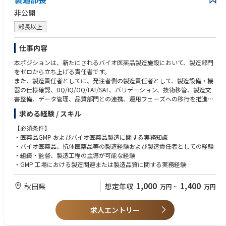
非公開
部長以上
仕事内容
本ポジションは、新たにされるバイオ医薬品製造施設において、製造部門
をゼロから立ち上げる責任者です。
また、製造責任者としては、発注者側の製造責任者として、製造設備・機
器の仕様確認、DQ/IQ/OQ/FAT/SAT、バリデーション、技術移管、製造文
書整備、データ管理、品質部門との連携、運用フェーズへの移行を推進し
ていく役割です。
求める経験 / スキル
【必須条件】
・医薬品GMP およびバイオ医薬品製造に関する実務知識
・バイオ医薬品、抗体医薬品等の製造経験および製造責任者としての経験
・組織・監督、製造工程の主導が可能な経験
・GMP 工場における製造関連または製造品質に関する実務経験
・製造設備・機器、製造プロセス、製造文書、バリデーションに関する基
本的な理解
1,000
1,400
秋田県
想定年収
万円
~
万円
・複数の社外関係者（設計会社、施工会社、設備ベンダー、コンサルタン
ト、技術供与等）との調整・折衝が可能な経験
求人エントリー
・製造部門または製造関連チームにおけるピープルマネジメント経験
・現場で発生する課題を整理し、関係者を巻き込みがが解決に導く能力