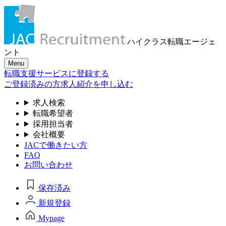
ハイクラス転職
エージェ
ント
Menu
転職支援サービスに登録する
ご登録済みの方
求人紹介を申し込む
求人検索
転職希望者
採用担当者
会社概要
JACで働きたい方
FAQ
お問い合わせ
保存済み
新規登録
Mypage