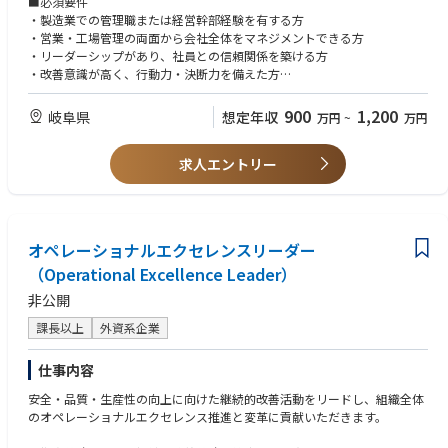
■必須要件
・製造業での管理職または経営幹部経験を有する方
（将来的なMission）
・営業・工場管理の両面から会社全体をマネジメントできる方
今後の企業成長に向けて、品質・納期・原価管理を強化し、
・リーダーシップがあり、社員との信頼関係を築ける方
生産性と利益率の向上を図る管理体制の構築を必要としております。
・改善意識が高く、行動力・決断力を備えた方
・社長と共に経営課題に取り組み、会社の将来を創っていく意欲のある方
900
1,200
岐阜県
想定年収
万円
~
万円
■歓迎要件
・製材加工、建材、家具、木工系経験、
求人エントリー
オペレーショナルエクセレンスリーダー
（Operational Excellence Leader）
非公開
課長以上
外資系企業
仕事内容
安全・品質・生産性の向上に向けた継続的改善活動をリードし、組織全体
のオペレーショナルエクセレンス推進と変革に貢献いただきます。