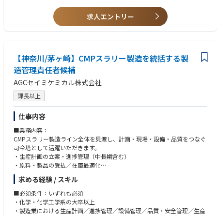
※電気主任技術者資格をお持ちの方については、法定点検・工事期間中の
力・体質
・省エネに関するテーマの経験
監督・緊急時の対応 等を追加でご担当いただきます。
求人エントリー
■歓迎（必須ではない）
・リチウムイオン電池の生産現場での生産チームリーダー経験（5年以上
③【施設計画（空調設備）［姫路］】
尚可）
発注者側（施主側）として空調設備の企画、設計、計画、発注、施工、導
・リチウムイオン電池の電極作成を主体とする前半工程において、生産チ
【神奈川/茅ヶ崎】CMPスラリー製造を統括する製
入をご担当いただきます。
ームリーダー経験があると尚可
＜具体的には＞
造管理責任者候補
・新規装置・新規工程の立ち上げ経験
・10ｔトラック×3台～4台分の大型空調設備の更新を担当（現場からのニ
・品質管理手法（QC7つ道具など）の知識・活用経験
AGCセイミケミカル株式会社
ーズ吸い上げ、発注要件の定義、業者選定、設定後の導入調整、工事の立
・タイピングスピード150打鍵/分以上（入社後、達成していただく必要が
会）
あります）
課長以上
・仕入れ先業者との調整、導入現場との調整業務
・カーボンニュートラルへ向けた施設管理データの集計から、企画、推進
■求める人物像
仕事内容
・現場オペレーターやエンジニア、チームメンバーとの円滑な連携を実現
できる高いコミュニケーション力・傾聴力
■業務内容：
・日々変化する現場状況や技術的課題を素早く整理・理解し、的確な判断
CMPスラリー製造ライン全体を見渡し、計画・現場・設備・品質をつなぐ
や改善提案ができる柔軟な対応力
司令塔として活躍いただきます。
・複数の要素を整理・分析し、課題解決に向けた論理的かつ現実的なアプ
・生産計画の立案・進捗管理（中長期含む）
ローチを取る思考力
・原料・製品の受払／在庫最適化
・現場の状況に応じて自ら手を動かし、実作業・実オペレーションにも積
・製造設備の管理（保全計画、改善提案、新規設備導入・改造）
求める経験 / スキル
極的に関わりながら改善活動を推進できる主体性と現場力
・品質・安全・環境（QHSE）管理と改善推進
・安全・品質・生産性向上を常に意識し、自律的に改善活動をリードでき
・製造オペレーター・他部門との調整・マネジメント
■必須条件：いずれも必須
るリーダーシップ
・トラブル未然防止、再発防止策の設計・実行
・化学・化学工学系の大卒以上
・チームの成果を最優先に考え、積極的に貢献・支援する協調性とチーム
※単なる調整役ではありません。現場の声を起点に、意思決定・改善をリ
・製造業における生産計画／進捗管理／設備管理／品質・安全管理／生産
ワーク志向