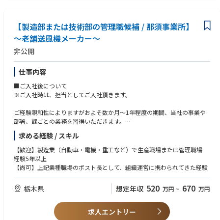
【歓迎条件】
・新工場、新製造ライン、または新規設備立上げの経験
【製造部または技術部の管理職候補 / 那須事業所】
・技術移管、プロセスパラメータ設計、洗浄バリデーション、CSV 等に関
～老舗送風機メーカー～
する知識または実務経験
・PMDA、FDA などの他国規制当局により GMP 案査における製造現場対応
非公開
の経験
・製造データ管理、電子記録、MES 等の製造関連システムに関する知識
仕事内容
・英語による技術文書の読解、海外技術パートナーとのコミュニケーショ
ン経験
■ご入社後について
・海外パートナーとの製造・技術移管プロジェクト経験
※ご入社時は、担当としてご入社頂きます。
ご経験親和性によりますがおよそ数か月～1年程度の期間、当社の事業や
部署、課ごとの業務を習得いただきます。
その後、ご評価により管理職（課長程度を想定）になっていただける方を
求める経験 / スキル
募集しております。
【歓迎】製造業（自動車・電機・重工など）で生産職場または管理職場
■業務内容
経験5年以上
①製造部 管理職
【尚可】上記業種職場のポスト長として、組織運営に携わられてきた経験
将来的に当社の生産拠点である「那須事業所」の管理職として、製造方
針・生産計画の策定及び実施に関する指示・組織とメンバーのマネジメン
520
670
栃木県
想定年収
万円
~
万円
ト・実績管理を行って頂くことを想定しているポジションです。
具体的には製品の生産活動において、製品製造作業、設備・工具・器具の
求人エントリー
維持、材料・部品の管理、品質検査等の実務と管理を行っていただきま