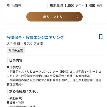
（４）逸脱対応
携能力があり、実行管理を確実に担える。
1,000
1,400
滋賀県
想定年収
万円
~
万円
逸脱発生時には、迅速に対応し必要な処置を指示する。
-
希望条件
（５）メンバー育成
- 学歴: 工学、薬学、化学、または関連分野の学士号以上。修士号が望まし
求人エントリー
製造部門のメンバーに対して適切な教育・指導を行いGMP遵守を徹底す
い。
る。
- LEAN、生産性向上活動（例：Six Sigma）の経験
- 英語スキル（読み書きおよび会話レベル）
また、滋賀・能登工場を横断した品質保証力の向上、人材育成、業務プロ
セス・システムの改革などベストプラクティスの構築により組織力強化に
設備保全・設備エンジニアリング
努め、グローバル市場での競争優位を推進いただきます。
大手外資ヘルスケア企業
特に品質保証力の向上に注力し、世界的に適合するGMP品質システムの構
築と継続的な維持を通じて、顧客から信頼される適正な品質保証を達成す
外資系企業
ることを目指します。
仕事内容
■仕事内容
・羽田ディストリビューションセンター（HDC）および朝霞オペレーショ
ンセンターの設備安定稼働に向けた設備評価・点検・改善の推進
・医療機器の製造販売に関する規制要件を理解し、適切な工程管理・運用
管理を実施
・EHSS（環境・安全衛生）基準に基づく安全な作業環境の構築
求める経験 / スキル
■設備・機構設計支援
【歓迎条件】
・電気・機械設備および周辺設備の設計サポート・提案
■設備・物流
・安全機構の設計支援および指示
・物流設備の導入経験