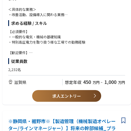
＜具体的な業務＞
・改善活動、設備導入に関わる業務
・半導体工場に関する施設のメンテナンスや管理に関わる各種業務
求める経験 / スキル
ミツミ電機は、2017年1月よりミネベア社と経営統合しミネベアミツミ株
【必須要件】
式会社の100％子会社として、再スタート。
・一般的な電気・機械の基礎知識
同社との商品や強みにダブりが少なく互いに補完すること形で、売上1兆
・特別高圧電力を取り扱う様な工場での勤務経験
円を目指しております。
市場ニーズに合った最適な電子部品の供給と、新しいエレクトロニクス分
【歓迎要件】
野を切り開く
・電検資格をお持ちの方大歓迎
従業員数
独自の“提案型”電子部品の開発をテーマに、総合電子部品メーカーとして
・半導体工場の施設設備（空調、電気、ガス、排気、排水等）に関する専
の経験・技術・発想を最大限に活かし、
門知識および各種資格
2,232名
現在そして未来のエレクトロニクス分野の発展に幅広く貢献しておりま
・特高施設管理経験
す。
・フォトリソ関連の基本的な装置知識
450
1,000
滋賀県
想定年収
万円
~
万円
21世紀を迎えた今、新時代の変化に柔軟に対応できる企業体制を構築。
・エッチャー、アッシャー、スパッタ関連の基本的な装置知識
従来品の改良、新製品開発の強化、生産体制および販売サービス網の充実
・拡散炉、LPCVD関連の基本的な装置知識
などを、常に積極的に推進して参ります。
・プラズマCVD関連の基本的な装置知識
求人エントリー
・WET、CMP関連の基本的な装置知識
≪半導体事業部≫
・半導体工場の設備・施設関連する基本的な知識
当社半導体事業部は、アナログ半導体（パワー半導体を含む）を製造して
おり、自社ブランドの半導体開発から設計、製造まで一気通貫で行う事業
とお客様の半導体を受託生産する事業（ファウンドリ）を行っています。
※静岡県・裾野市※【製造管理（機械製造オペレー
アナログ技術を活かす4つの製品領域で高精度・高速・高耐圧・小型化を
ター/ラインマネージャー）】将来の幹部候補_プラ
追求しています。