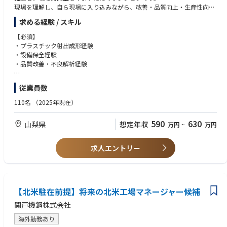
現場を理解し、自ら現場に入り込みながら、改善・品質向上・生産性向上
をリードいただく“プレイングマネージャー”としての活躍を期待していま
求める経験 / スキル
す。
【必須】
【主な業務内容】
・プラスチック射出成形経験
・プラスチック成形工程の運営（成形条件管理・金型段取り・トラブル対
・設備保全経験
応）
・品質改善・不良解析経験
・組立工程管理
・設備保全・予防保全活動
【歓迎】
従業員数
・不良低減・ロス削減活動
・自動車・自動車部品製造業での経験
・生産性向上・工程改善
・製造業におけるマネジメント経験
110名
（2025年現在）
・安全・5S活動推進
・ISO／IATF16949などの品質規格、TPM・IE・QCいずれかの関連知識、
・部門横断での改善活動推進
用いた業務改善経験
590
630
山梨県
想定年収
万円
~
万円
・製造現場、ラインでの改善および推進経験
【この仕事の魅力】
・ChatGPT等のAIツールを活用した業務改善経験
・成形から組立まで一貫したモノづくりに携われます
・AI・デジタルツールを活用した生産性向上経験
求人エントリー
・現場改善の成果をダイレクトに実感できます
・Excel／VBA・データ分析を活用した現場改善経験
・裁量を持って現場改革に挑戦できます
・品質・生産性・人材育成など幅広いスキルを磨けます
【求める人物像】
・将来的には工場運営の中核を担っていただくことを期待しています
・プレイングマネージャーとして現場を牽引できる方
【北米駐在前提】将来の北米工場マネージャー候補
・自ら手を動かし、改善を推進できる方
・前向きにチャレンジできる方
関戸機鋼株式会社
・周囲を巻き込みながら行動できる方
・課題を放置せず、最後までやり切れる方
海外勤務あり