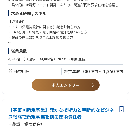
・具体的には電源ユニット開発にあたり、関連部門と要求仕様を協議し、
仕様に基づく回路およびユニット設計、品質評価、量産化を行う業務に従
求める経験 / スキル
事していただきます。
・市場導入後は、BCP対応、原価改善、不具合対応等もご対応いただきま
【必須要件】
す。
・アナログ電気設計に関する知識をお持ちの方
・CADを使った電気・電子回路の設計経験のある方
商業印刷機とは・・・商業用として扱われる高速、高精細に加えユーザー
・製品の電気設計を 3年以上経験のある方
にあわて多様な前処理後加工を可能とした大型印刷機です。
https://www.fujifilm.com/fb/product/publishing
【歓迎要件】
従業員数
・電源設計の経験のある方、アナログシミュレーション経験者
【魅力・キャリアステップ】
・電源(AC-DCコンバータ)基板設計経験がある方
4,505名
（（連結：34,004名）2023年3月期 連結）
・電源システムの商品開発のみならず、CPUやFPGAを用いた基板設計を
・高圧電源基板設計経験がある方
担当する機会もあり、幅広い知識が習得でき、エンジニアとしてスキルア
・CPUやFPGAを実装した基板設計経験がある方
700
1,350
神奈川県
想定年収
万円
~
万円
ップに挑戦できる環境です。
・DXに興味を持ち、設計プロセス効率改善に積極的に取り組む意欲のある
・スキルが向上していけば、エレキの目指す姿を策定し、戦略的に将来の
方
コア技術の獲得をリードすることも可能となります。
求人エントリー
・電源設計ではアナログシミュレーションやパワーデバイスを用いたアナ
ログ設計を担当し、基板設計ではCPUやFPGAを用いた高速リアルタイム
制御を実現します。組み込み制御のエンジニアとしてスキルアップに挑戦
できる環境です。
・制御する機械が大きいため、効率化が重要になる部門です。DX、AI、Ch
【宇宙×新規事業】確かな技術力と革新的なビジネ
atGTPを活用し、業務最適化に直接携わっていただきます。
ス戦略で新規事業を創る技術責任者
三菱重工業株式会社
■働き方