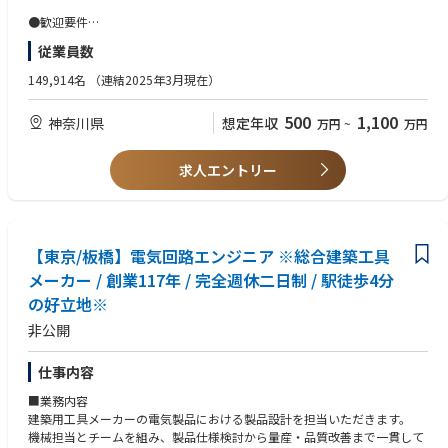
配、生産中止部品対応等）
●歓迎要件
③新製品開発や既存製品改良に向けた最新技術の調査と、それらの技術を
・ネットワークアナライザ等の計測器を使用したことがある。（高周波測
従業員数
高周波回路に適用を見据えた設計業務
定技術／試験技術を保有している)
開発例
・英語によるコミュニケーションが図れる。（TOEIC 500点以上）
149,914名
（連結2025年3月現在）
・APAA(Active Phased Array Anntena)用送受信モジュールの設計
・高周波デバイス・モジュールで使用するキーパーツ（MMIC：Monolithic
500
1,100
神奈川県
想定年収
万円
~
万円
Microwave Integrated Circuit）等の開発
■組織のミッション
求人エントリー
・本部・事業部：防衛事業、宇宙事業の全般業務
・MD製造部
鎌倉製作所の主力製品である防衛・衛星の高周波機器のハードウェアに対
する、技術（開発・設計）～生産（製造、品管）までの全般業務
・技術第一課
【東京/板橋】電気回路エンジニア ※総合建築工具
防衛・宇宙分野向け高周波デバイス・モジュール・コンポーネントの設
メーカー / 創業117年 / 完全週休二日制 / 駅徒歩4分
計・開発
の好立地※
■使用言語、環境、ツール、資格等
非公開
【回路シミュレータ】 ADS (Advanced Design System )
【電磁界解析】 Ansys HFSS
仕事内容
■業務の魅力
■業務内容
・防衛・宇宙事業に関わることで国家安全保障やインフラ構築等、社会に
建築用工具メーカーの電気製品における製品設計を担当いただきます。
貢献できます。
機械担当とチームを組み、製品仕様検討から量産・品質改善まで一貫して