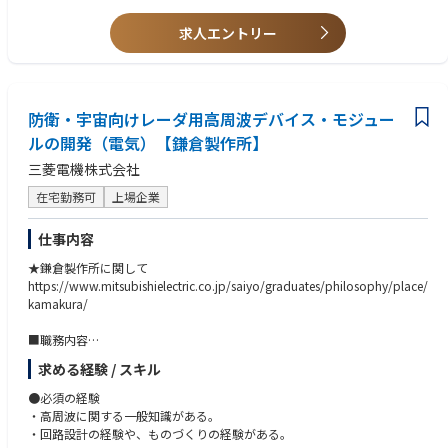
■技術企画・技術マーケティング 等
求人エントリー
※職務内容については、面談でお伝えさせていただきますのでまずはお気
軽にご連絡いただけますと幸いです。
防衛・宇宙向けレーダ用高周波デバイス・モジュー
ルの開発（電気）【鎌倉製作所】
三菱電機株式会社
在宅勤務可
上場企業
仕事内容
★鎌倉製作所に関して
https://www.mitsubishielectric.co.jp/saiyo/graduates/philosophy/place/
kamakura/
■職務内容
防衛・宇宙用レーダ向け高周波回路の開発・設計業務や、量産機種の設計
求める経験 / スキル
管理をお任せします。
●必須の経験
≪具体的には≫
・高周波に関する一般知識がある。
①新製品の企画から設計、製作、試験までの一連の開発に関わる業務
・回路設計の経験や、ものづくりの経験がある。
②量産機種の設計に関わる業務（リピート出図、部品手配、設計外注手