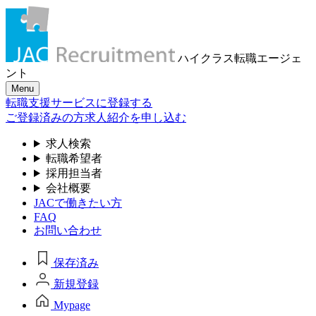
ハイクラス転職
エージェ
ント
Menu
転職支援サービスに登録する
ご登録済みの方
求人紹介を申し込む
求人検索
転職希望者
採用担当者
会社概要
JACで働きたい方
FAQ
お問い合わせ
保存済み
新規登録
Mypage