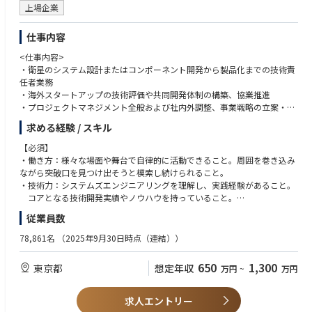
・在宅勤務：制度として週２日まで利用可能。
上場企業
※HW開発を担当して頂くため評価時は、基本的に出社して業務しており
ます。
仕事内容
・残業時間：残業20時間程度/月
<仕事内容>
・衛星のシステム設計またはコンポーネント開発から製品化までの技術責
任者業務
・海外スタートアップの技術評価や共同開発体制の構築、協業推進
・プロジェクトマネジメント全般および社内外調整、事業戦略の立案・実
行
求める経験 / スキル
・モデルベースシステムズエンジニアリングやデザイン思考を活用した開
発推進
【必須】
・状況や能力次第では、米国に駐在し、海外スタートアップ連携担当とな
・働き方：様々な場面や舞台で自律的に活動できること。周囲を巻き込み
る場合もあります。海外(米国)駐在可否・希望有無を提示頂けると幸いで
ながら突破口を見つけ出そうと模索し続けられること。
す。なお、駐在不可でも採用に不利にはなりません。
・技術力：システムズエンジニアリングを理解し、実践経験があること。
コアとなる技術開発実績やノウハウを持っていること。
<仕事の魅力・やりがい>
宇宙機器や衛星システム、電気系コンポーネントの開発経験を重視。
従業員数
・三菱重工の日本を代表する宇宙技術力とグローバルなネットワークを武
・その他：新しい領域に果敢にチャレンジし、学びに対して貪欲であるこ
器に、スタートアップのスピード感とスケールの大きさを両立した、既存
と。
78,861名
（2025年9月30日時点（連結））
の枠組みを超えた、プロジェクトを推進できます。
・宇宙市場の最前線で、技術検討から事業戦略まで幅広く携わり、挑戦的
【尚可】
650
1,300
東京都
想定年収
万円
~
万円
な、社会に大きなインパクトを与える新規事業を創出するやりがいがあり
・英語圏（特に米国）でのビジネス交渉や駐在経験（ネイティブレベルで
ます。
あれば尚可）。
・安定した基盤を活かしつつ、チャレンジングな環境で活躍できるため、
・宇宙の業界動向、新技術、ビジネスモデル等、幅広く情報収集・分析
求人エントリー
技術者としての専門性と経営感覚の研鑽・キャリアアップを実感できま
し、考えを「言語化」「文書化」し、わかりやすく発信できること。