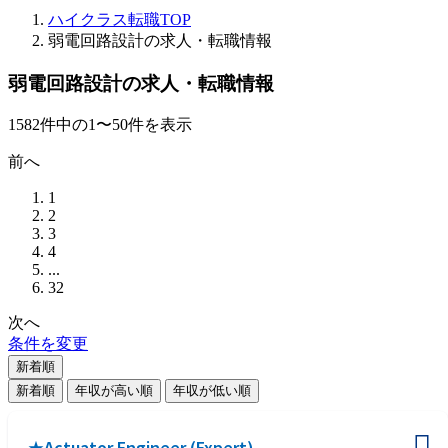
ハイクラス転職TOP
弱電回路設計の求人・転職情報
弱電回路設計の求人・転職情報
1582
件
中の
1
〜
50
件を表示
前へ
1
2
3
4
...
32
次へ
条件を変更
新着順
新着順
年収が高い順
年収が低い順
★Actuator Engineer (Expert)