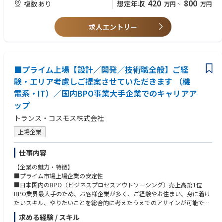
420
800
複数あり
想定年収
万円
~
万円
■プロジェクト例（配属先）
自動車メーカー／サプライヤー
求人エントリー
家電・精密機器メーカー
半導体関連企業
産業機器・FAメーカー
プラント・重工・鉄鋼業界 など
※ものづくり領域を中心に幅広い業界の案件に携わることが可能です。
■プライム上場【設計／開発／技術職全般】ご経
験・エリア考慮しご提案させていただきます （機
■ポジションの魅力
電系・IT）／国内BPO事業大手企業でのキャリアア
エンジニアとして専門性を高められる環境
多様な業界・製品に携わることで市場価値を向上
ップ
ブランクや異業界からの再チャレンジも可能
トランス・コスモス株式会社
安定した基盤のもと長期就業が可能
※同社営業担当の多くが元エンジニア出身のため、技術理解のあるサポー
上場企業
トが可能
仕事内容
【企業の魅力・特徴】
■プライム市場上場企業の安定性
■日本国内のBPO（ビジネスプロセスアウトソーシング）売上高第1位
BPO業界最大手のため、お客様企業が多く、ご経験やお住まい、身に着け
たいスキル、やりたいことを総合的に考えたうえでのアサインが可能で
す。
求める経験 / スキル
■TVCMをやっているようなナショナルクライアントと1次請けで直接取引