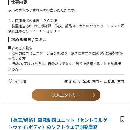
仕事内容
◆職種ご紹介
以下の業務のいずれかを担当いただきます。
・プロジェクトマネージャー
・メカトロニクスエンジニア
１．医用機器の電装・ＰＣ関連
・エレクトロニクスエンジニア
・装置組込みPCの仕様確認・作成、部品メーカとのやりとり、システム評
・ファームウェアエンジニア
価検証等を行っていただきます
・将来的には製品性能の向上、品質確保のための装置全体設計を行ってい
求める経験 / スキル
◆幅広いご経験の方がご活躍されておりいます
ただきます
・PL／PM
■求める人物像
・リーダー
２．医用機器のアナログ、デジタル回路設計およびＦＰＧＡ
・積極的にコミュニケーションを取り、課題に前向きに取り組む姿勢を持
・メンバー
・プリント基板設計、部品選定、回路検証・評価等、開発から量産立ち上
っている方
げまで一連の業務を行っていただきます
・行動力/実践力を持ち、自分だけでなく、周りを活用することを意識出
【身につくスキル＜専門スキル＞】
・回路設計スペシャリストとして、将来はシステム設計やアーキテクトへ
来る方
‐飛昇体設計技術
とステップアップできます
∟機体構造、装備、推進装置設計
■必須経験
550
1,000
東京都
想定年収
万円
~
万円
-航空機設計技術
３．医療機器のメカトロ・制御
１．医用機器の電装・ＰＣ関連
∟機体構造、装備、アビオニクス設計／フライトシステム・ミッション
・メカトロ制御、電気ハード領域の製品設計・解析・試作・評価などを行
・PCとPC周辺機器に関する知識・設計経験
システム設計
っていただきます
求人エントリー
・デジタル技術知識（通信、ネットワーク、セキュリティ）に関する知
-安全性解析・耐空性認証
・仕様策定から製品立ち上げまで関わることができ、幅広い視点で協調設
識・設計経験
∟モデル・シミュレーションによる製品設計機体モデル設計、シミュレ
計を経験することができます
ーション活用／デジタルエンジニアリング／
２．医用機器のアナログ、デジタル回路設計およびＦＰＧＡ
QCD（品質・コスト・納期）最適化
４．医用機器のＸ線発生用高電圧電源
・ASIC、FPGA、マイコンおよび通信I/Fを搭載した基板の回路設計の知
【兵庫/姫路】車載制御ユニット（セントラルゲー
・X線高電圧装置の電気回路設計（アナログ、デジタル、パワエレ）およ
識や経験
【身につくスキル＜ポータブルスキル＞】
び評価・検証などを行っていただきます
トウェイ/ボディ）のソフトウエア開発業務
-プロジェクトマネジメント