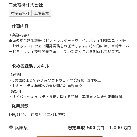
・高電圧電源スペシャリストとして専門領域を確立することができます
３．医療機器のメカトロ・制御
三菱電機株式会社
∟スケジュール・リスク・コスト管理／提案書・見積書作成、関係者調
・組込みソフト開発設計経験
整
在宅勤務可
上場企業
-ファシリテーション・調整力
■仕事についての詳細・メッセージ
４．医用機器のＸ線発生用高電圧電源
∟官公庁・サプライヤー・社内外関係者との調整／会議進行、課題解決
・医療機器の電気ハードウェア開発者として、医療機器の回路設計（アナ
・電源回路設計に関する知識・設計経験
仕事内容
支援
ログ、デジタル、パワエレ）、FPGA設計および評価・検証を行っていた
・継続的学習・技術探索力
だきます
＜業務内容＞
∟ 技術トレンドの分析／社内外のコミュニティを活用した知識獲得
・課題に前向きに取り組める方。協調性がありメンバーや他部門と良好な
車両の統合制御機器（セントラルゲートウェイ、ボディ制御ユニット等）
・課題抽出
関係を築ける方
におけるソフトウェア開発業務をお任せします。将来的には、車載サイバ
∟解決力・製品の熱問題や構造干渉などの課題特定と、設計・解析の両
・次世代を担うことを期待されるメディカル事業にぜひ、あなたの力をお
ーセキュリティ技術開発を牽引していただくことを期待しています。
面からの解決
貸しください。人々の健康のため、そして未来のために一緒にがんばりま
・論理的思考・技術的説明力
しょう！！
【具体的には】
∟解析根拠をもとにした設計変更提案、他部署・客先への技術的な説明
求める経験 / スキル
ご入社後は、これまでのご経験やスキルを最大限に活かせるよう、以下の
いずれかの業務からスタートしていただきます。
【必須】
【ポジション魅力】
・C言語による組み込みソフトウェア開発経験（3年以上）
■国家プロジェクト参画による社会貢献
① AUTOSAR（車載ソフトウェアプラットフォーム標準仕様）を用いたソ
・セキュリティ業務への強い関心と学習意欲
・日本の防衛力強化という国家的課題に対し、防衛関連の開発という国家
フトウェア開発
【歓迎】
プロジェクトに参画することで、社会の安全保障に直接貢献できます。
・顧客（ツールベンダ含む）との仕様調整・交渉
・サイバーセキュリティ技術に関する知見、実装または要件定義経験
② ソフトウェアプロジェクトリーダー業務
・英文仕様書の読解が可能な英語力（TOEIC500点目安）
■最先端技術への挑戦
従業員数
・開発プロジェクトにおける顧客との折衝、進捗管理、リスク判断
・機能安全（ISO26262）の理解・実務経験
・プロジェクトでは、素材開発・空力技術・探知システム・自動追尾制御
③ 車載セキュリティ要素技術開発、およびサイバーセキュリティ対応業務
・AUTOSARに基づく開発経験
149,914名
（連結2025年3月現在）
システム・高度データ処理システム・SmartFactoryなど、世界最先端の技
・セキュリティインシデントの分析、脆弱性の判定と対策立案
・チームリーダー／サブリーダー経験（5〜8名程度）
術に触れながら今までになかった開発に携われます。
・国際標準規格（ISO/SAE 21434等）に準拠した開発プロセスの構築・ド
500
1,000
兵庫県
想定年収
万円
~
万円
キュメント整備
■成長産業での経験
・セキュリティ要件の分析・定義
・航空宇宙・防衛分野は政府主導で急成長している産業であり、今後数十