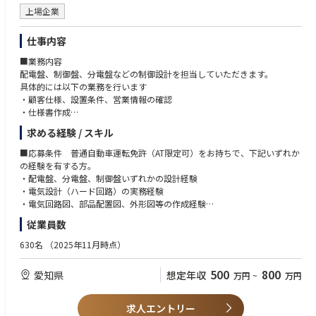
上場企業
仕事内容
■業務内容
配電盤、制御盤、分電盤などの制御設計を担当していただきます。
具体的には以下の業務を行います
・顧客仕様、設置条件、営業情報の確認
・仕様書作成
・外形図、板金製作図、部品配置図、電気回路図の作成
求める経験 / スキル
・部品選定、部品表作成、必要に応じた見積・原価確認支援
・営業、製造、品質、購買部門との調整
■応募条件 普通自動車運転免許（AT限定可）をお持ちで、下記いずれか
・顧客との仕様確認、設計内容のすり合わせ
の経験を有する方。
・製造現場への設計意図の共有、不具合・変更対応
・配電盤、分電盤、制御盤いずれかの設計経験
・基本的に、CAD ２Dソフトで図面を作成します。
・電気設計（ハード回路）の実務経験
同社の営業担当や、直接顧客の要望を聞き取り、図面作成一式を一貫して
・電気回路図、部品配置図、外形図等の作成経験
行う重要なポジションです。
・シーケンス制御に関する知識または実務経験
従業員数
■やりがい
・電気系CADを用いた図面作成経験
手がけた製品が設置されるのはビルやホテル、劇場と幅広いため実際に目
630名
（2025年11月時点）
にする機会も多く、やりがいにつながります。
■歓迎条件
2億円規模など大きな案件にも携わることができ、板金加工から出荷まで
・AutoCADまたはその他2D CADの使用経験
500
800
愛知県
想定年収
万円
~
万円
一貫した制御盤の製作を行っているため、業界でも数少ない貴重な経験を
・配電盤、分電盤、制御盤、受配電設備、産業機械、FA設備関連の設計経
積むことができます。
験
■中途入社者がご入社を決めた決め手例
・電気製図、機械製図に関する知識・資格
求人エントリー
・多様な顧客の製品を担当することで総合的な個人スキルが向上する機会