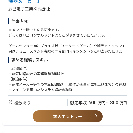
機器メーカー】
ナップ拡充を期に売上の急拡大を目指している。
える。
辰巳電子工業株式会社
◆使用する開発言語・ソフト・装置/機器等
Microsoft office, Copilot
仕事内容
※メンバー職でも応募可能です。
詳しくは担当コンサルタントよりご説明させていただきます。
ゲームセンター向けプライズ機（アーケードゲーム）や観光地・イベント
向けアミューズメント機器の開発部門マネジメントをご担当いただきま
す。
求める経験 / スキル
■プランナーとの新製品企画検討
【必須条件】
■企画案に基づいた試作品（バラック）の組立
・電気回路設計の実務経験3年以上
■筐体やゲーム性の筐体構想
【歓迎条件】
■メンバー（電気エンジニアと機械エンジニア）への指示と取り纏め
・家電メーカー等での電気回路設計（試作から量産立ち上げまで）の経験
・電気エンジニア業務：電気系制御の全体構成、電気ユニット部材の選
・マイコンを用いたシステム設計の経験
定・手配の実施
・輻射、ノイズ、熱対策の経験
■試作品の作成と検証
・安全規格の知識
500
800
複数あり
想定年収
万円
~
万円
■製造委託会社との交渉、量産立上げ・指導
・アナログ、デジタル、電源など幅広い分野の電気回路設計経験
求人エントリー