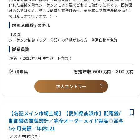
だきます。既存製品の改良や次世代機種の開発にも徐々に関わっていただ
化した機械を電気シーケンスにより要求どおりに動かす仕事です。回路設
き、ゆくゆくは下記のようなジャンルもご担当いただく予定です。
計のみではなく、時には顧客と直接打合せ、また客先で直接機械を動かし
・LEDライト
て引渡しまで行います。）
・ファン、ヒーター応用品
求める経験 / スキル
・各種充電池
■詳細：
自動車部品、スマートフォン部品などを生産するための生産設備（プレス
【必須】
■出張について
機械、組立機械、試験機、搬送機械など）の制御設計を担当いただきま
シーケンス制御（ラダー言語）の経験がある方 普通自動車免許
年に2回ほど、開発の終盤フェーズにおいて中国や台湾サプライヤー訪問
す。
（製造工程監査、不良品改善対応）といった海外出張が発生する可能性が
従業員数
自動車部品メーカ、家電メーカ様より、一品一様の生産設備や機械の設計
あります。※期間は1週間程
開発の依頼が来ますのでその対応を御願い致します。まずはお客様先にお
70名
（(2026年4月現在 パート含む)）
また秩父の国内工場への日帰り出張が2か月に1回程度発生します。
伺いをし、どのような設備をお求めになっているかの打ち合わせを行い、
社内に持ち帰り、電気設計を担当頂きます。電気設計の守備範囲は広く、
600
800
岐阜県
想定年収
万円
~
万円
シーケンサ（ラダー）プログラミング、ロボット制御等も含めて担当を頂
きます。
また、制御設計のポジションに関しては、海外の工場での設置も海外出張
求人エントリー
も発生します。
【名証メイン市場上場】【愛知県高浜市】配電盤/
制御盤の電気設計／完全オーダーメイド製品◇賞与
5ヶ月実績／年休121
アスカ株式会社