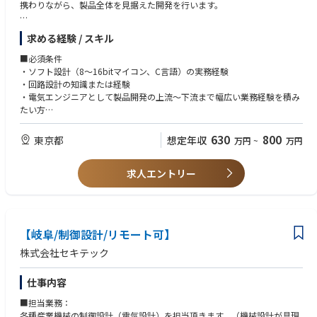
・レーダ、アンテナを構成する部品の一つである化合物半導体について、
携わりながら、製品全体を見据えた開発を行います。
世界最先端の技術に関わることができます。
・海外メーカと協業する場合があります。
（具体的には）
求める経験 / スキル
・開発製品の電気設計仕様の検討・取りまとめ
・回路設計（基板設計は外注）、システム開発
■必須条件
・性能評価、信頼性試験
・ソフト設計（8～16bitマイコン、C言語）の実務経験
・共同開発先との設計方針・スケジュール決定、および設計妥当性チェッ
・回路設計の知識または経験
ク
・電気エンジニアとして製品開発の上流～下流まで幅広い業務経験を積み
・製品量産までのフォローアップ
たい方
・既存製品の改良・改修対応
・市場クレーム／故障原因の解析および改善立案
■歓迎条件
630
800
東京都
想定年収
万円
~
万円
・アナログ回路設計
■技術領域
・センサー回路設計
・回路：デジタルがメイン
求人エントリー
・モーター制御
・ソフト：8～16bitマイコン、C言語
・充放電制御
・電源回路
■入社後の流れ
・量産品の開発プロセス
ご入社後、まずはレーザー墨出し器をご担当いただく想定です。
・量産立ち上げ など
【岐阜/制御設計/リモート可】
※レーザー墨出し器：建築現場で水平・垂直の基準線をレーザーで投影す
株式会社セキテック
る精密測定機器。
施工精度を左右するプロ向け工具であり、電気・機構・光学が組み合わさ
仕事内容
る複合製品です。
レーザー墨出し器の設計・検証業務を通して製品理解を深めていただき、
■担当業務：
1年ほどかけて周囲と協業しながらもある程度の独り立ちを目指していた
各種産業機械の制御設計（電気設計）を担当頂きます。（機械設計が具現