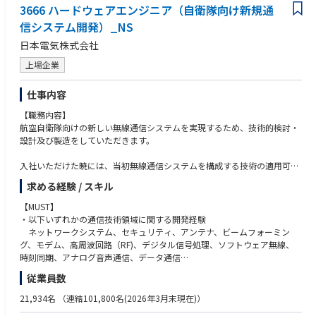
・社内グループ（設計、製造、調達、品質など）との連携とタスクマネジ
3666 ハードウェアエンジニア（自衛隊向け新規通
メント
■プロフェッショナル（課長相当）の場合
信システム開発）_NS
・協力会社との技術・進捗・コスト調整
【MUST】
日本電気株式会社
・リスク管理、課題解決、変更管理の実施
＜経験＞
・複数プロジェクトの並行管理（基本契約ごとに1プロジェクトとして担
・中規模以上のプロジェクトで、ハードウェア開発の経験が3年以上ある
上場企業
当）
こと
・お客様への提案、技術説明などを直接行った経験
仕事内容
＜チーム構成＞
・プロジェクトマネージメント経験
固定式警戒管制レーダー、移動式警戒管制レーダー、宇宙状況監視レーダ
【職務内容】
ー、高出力エネルギー装置
【WANT】
航空自衛隊向けの新しい無線通信システムを実現するため、技術的検討・
（チームメンバーはそれぞれ10名程度）
＜経験＞
設計及び製造をしていただきます。
・防衛省に関わる業務経験
【ポジションのアピールポイント】
・レーダに関わる開発経験
入社いただけた暁には、当初無線通信システムを構成する技術の適用可否
＜スキル・経験・キャリアパス＞
を判断するため、技術メンバー（10名以下）を率いて各種新技術の適用箇
・我々は、航空自衛隊向けの警戒管制レーダ、防空/ミサイル防衛システ
求める経験 / スキル
【求める人物像・ソフトスキル】
所検討、適用するとした場合の設計、機能・性能確認等を実施いただきま
ム、高出力エネルギー装置やJAXA向けスペースデブリ監視レーダを開発
・協働できる方
す。その後、適用を決定した技術を活用し、技術メンバを率いて製品製造
【MUST】
し、日本の宇宙・空の安全に大きく貢献しています。
・自ら考えて行動を起こし、積極的なコミュニケーションが取れる方
に必要な設計・製造手法の確立を行ったうえで、製造ラインへの依頼、製
・以下いずれかの通信技術領域に関する開発経験
・移動式の警戒管制レーダーにおいてはシェア100％を誇っており、さら
造されたものの試験をサブチーム（10名程度）として対応いただきます。
ネットワークシステム、セキュリティ、アンテナ、ビームフォーミン
に防衛省の予算拡大と共に増産計画を着々と進めております。
この際、技術メンバのマネジメント（作業計画立案・更新、各種課題への
グ、モデム、高周波回路（RF)、デジタル信号処理、ソフトウェア無線、
・他社と比較し、会社敷地内でレーダーのシステムインテグレーション
対応等）及び連携装置を設計・製造する他サブチームまたは国内外のベン
時刻同期、アナログ音声通信、データ通信
（総合動作確認）が可能であり、現地調整にかかる工数が短いのが特徴で
ダーとの技術的な連携調整を行っていただきます。
す。費用、スピードの観点からお客様への柔軟なご提案が可能です。
従業員数
【WANT】
・開発スキルとして、研究開発、提案から設計・開発・維持までトータル
【ポジションのアピールポイント】
・システム規模・内容を問わずプロジェクトリーダーとしてチームを率い
21,934名
（連結101,800名(2026年3月末現在)）
で携われるため、プロジェクトマネージメント能力、システムズ・エンジ
・10年以上将来に運用される新しいシステムを構成する技術検討から開発
た経験
ニアリング能力を向上できます。