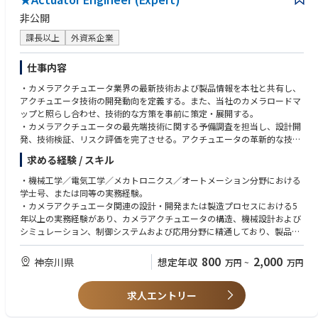
非公開
課長以上
外資系企業
仕事内容
・カメラアクチュエータ業界の最新技術および製品情報を本社と共有し、
アクチュエータ技術の開発動向を定義する。また、当社のカメラロードマ
ップと照らし合わせ、技術的な方策を事前に策定・展開する。
・カメラアクチュエータの最先端技術に関する予備調査を担当し、設計開
発、技術検証、リスク評価を完了させる。アクチュエータの革新的な技術
的強みを拡大し、製品およびプロジェクトの要件を満たす。
求める経験 / スキル
・プロジェクトチームと連携し、カメラアクチュエータの技術プロジェク
ト計画および体系的な検証計画を策定する。設計の初期段階で設計および
・機械工学／電気工学／メカトロニクス／オートメーション分野における
工程上の課題を解決し、製品の全体的な品質を最適化するとともに、プロ
学士号、または同等の実務経験。
ジェクトを期日通りに完了させ、様々なプロジェクトリスクを回避・解決
・カメラアクチュエータ関連の設計・開発または製造プロセスにおける5
する。
年以上の実務経験があり、カメラアクチュエータの構造、機械設計および
・アクチュエータ／モジュールサプライヤーやパートナーと連携し、製造
シミュレーション、制御システムおよび応用分野に精通しており、製品レ
プロセスを最適化するとともに、製品
ベルのシステム思考力およびイノベーション能力を有すること。
開発中に発生する課題を解決する。
・閉ループ制御および減衰システムの設計経験とリスク特定能力を有する
800
2,000
神奈川県
想定年収
万円
~
万円
こと。以下のハイエンドカメラアクチュエータについて、少なくとも2件
の開発・設計経験を有すること：ボールガイドOIS、フォールドアクチュ
求人エントリー
エータ、SMAアクチュエータ、ピエゾアクチュエータ、新形態OISなど。
・CCMモジュール、レンズ、CMOSイメージセンサー、および回路基板に