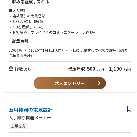
求める経験 / スキル
以下の業務のいずれかを担当していただきます。
・プロジェクトマネジメント支援業務：お客様への提案、折衝、構想検討
■メカ設計
や担当機種、
・機械設計の実務経験
もしくは領域のプロジェクト管理、課題管理などの支援を実施
・3D-CADの使用経験
・システム設計、基本設計、詳細設計：担当機種、もしくは領域における
・4力を理解している
構想をもとに仕様設計、詳細設計の実施
・お客様やサプライヤとのコミュニケーション経験
・試験：担当機種、もしくは担当領域の試験計画をもとにした試験計画実
従業員数
行
■ファームウェア
・上記の設計業務にプラスして、AKKODiSのチームメンバーやコンサルタ
・ソフトウェア設計の実務経験 ※言語問わず
6,960名
（（2026年1月1日現在）※同社に所属するすべての雇用形態の
ントと連携し、
従業員の合計）
お客様先での課題発見、解決策の提案・実行までを実施
■エレクトロニクス
※官公庁向けの大型長期プロジェクトに携わって頂く予定ですが、能力に
・回路設計の実務経験が5年以上
500
1,100
複数あり
想定年収
万円
~
万円
よっては別プロジェクトになる可能性があります。
・回路CADの使用経験 ※製品不問
・測定機器の使用経験
【想定されるプロジェクト】
求人エントリー
・防衛関連製品開発におけるプロジェクトマネジメント支援
・防衛省関連製品における構造設計および空力形状設計、CFD、風洞試験
評価
・防衛ミサイルエンジン(スクラムジェットエンジン、ターボジェットエン
ジン等)の推進装置の設計開発
医用機器の電気設計
・特殊車輌の構成品艤装・レイアウト設計 など
大手診断機器メーカー
・ミサイルにおける試験対応業務(発射試験、エンジン燃焼試験)
・防衛航空機における構造設計、装備品設計、性能検討
上場企業
・ロケットモータの開発設計・評価
・ミサイルの地上装置野設計