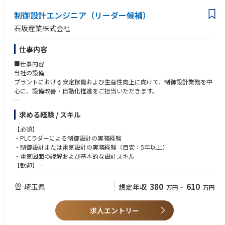
制御設計エンジニア（リーダー候補）
石坂産業株式会社
仕事内容
■仕事内容
当社の設備
プラントにおける安定稼働および生産性向上に向けて、制御設計業務を中
心に、設備改善・自動化推進をご担当いただきます。
PLCラダーを用いた制御設計および既存設備の改修・改善対応
求める経験 / スキル
電気系統図の仕様チェックおよび要件確認（機械選定を除く）
新規設備・システム導入に伴う計画立案、調整、立上げ支援
【必須】
PLC（主に三菱電機製）の運用・調整・トラブル対応
・PLCラダーによる制御設計の実務経験
オムロン、キーエンス製機器との連携対応
・制御設計または電気設計の実務経験（目安：5年以上）
生産性向上・省人化に向けた設備改善、自動化提案
・電気図面の読解および基本的な設計スキル
【歓迎】
・三菱電機製PLCの使用経験
・設備改善・自動化に関する業務経験
380
610
埼玉県
想定年収
万円
~
万円
・複数設備の立上げや改修プロジェクトの推進経験
・IoT／AI活用に興味・関心のある方
求人エントリー