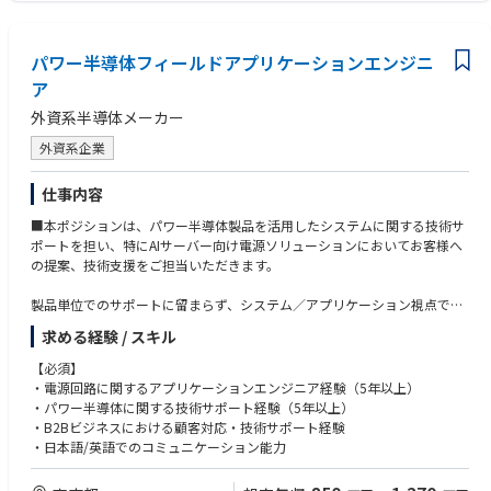
パワー半導体フィールドアプリケーションエンジニ
ア
外資系半導体メーカー
外資系企業
仕事内容
■本ポジションは、パワー半導体製品を活用したシステムに関する技術サ
ポートを担い、特にAIサーバー向け電源ソリューションにおいてお客様へ
の提案、技術支援をご担当いただきます。
製品単位でのサポートに留まらず、システム／アプリケーション視点での
技術提案や課題解決を行い、開発チームと連携しながら顧客の設計・開発
求める経験 / スキル
を支援することが求められます。
【必須】
現在急速に拡大する AI データセンターに関連するパワー半 導体の技術サ
・電源回路に関するアプリケーションエンジニア経験（5年以上）
ポートがメイン担当業務となりますので、インフィニオンの主力事業の拡
・パワー半導体に関する技術サポート経験（5年以上）
大 に直接貢献いただけるポジションです。
・B2Bビジネスにおける顧客対応・技術サポート経験
・日本語/英語でのコミュニケーション能力