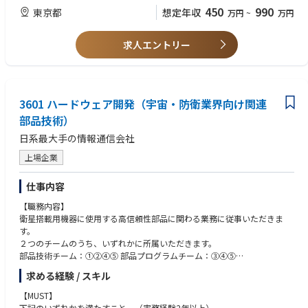
に携わることができます。
・複数の開発ベンダとの折衝経験
・本人の希望と適正により、研究開発や事業提案にアサインすることも可
450
990
東京都
想定年収
万円
~
万円
・海外や研究所レベルで検討している最新の技術動向を追いながら、自由
・防衛事業に対する業務知識
能です。
な発想により検討・提案を行うことができる事業です。
・英語でのコミュニケーションスキル（電子メール、資料作成、Face to F
・通信や携帯事業など防衛のバックグラウンドを持たない方でも短期間で
・小規模なサブチーム（10名程度）を率いることで、プロジェクトマネジ
aceまたはオンラインでの打ち合わせ)
求人エントリー
プロジェクトリーダーとして活躍している事例も複数ございます。社内で
メント業務に携わることで、将来のプロジェクトマネージャへの経験を積
は技術の勉強会、研修などを実施しており業界未経験の方でも十分キャッ
むことができます。
【ソフトスキル】
チアップいただける環境を整えております。
・無線通信に関する幅広い技術に触れ、スキルのポートフォリオを広げる
・不確定要素に対しても、仮説を立て、状況に応じて軌道修正を行う柔軟
ことができます。
性を有している
＜部署の雰囲気＞
3601 ハードウェア開発（宇宙・防衛業界向け関連
・多数の関係者との間で折衝を行うバランス感覚を有している
・募集チームの平均年齢は30代で、和気あいあいとした雰囲気ながらも目
部品技術）
標に向け真剣に取り組んでいるメンバーが多いです！
日系最大手の情報通信会社
＜働き方＞
・ご家庭をお持ちの社員はフレックスタイム制（遅出、早退、中抜け）を
上場企業
活用し、夕食の準備、お子さんのお迎えなど仕事と両立している環境で
す。
仕事内容
・男性の育児休暇の実績も豊富で、お互いのプライベートも大切にする文
化です。
【職務内容】
・オフィスはリニューアルされ、共創イノベーションが生まれやすい空間
衛星搭載用機器に使用する高信頼性部品に関わる業務に従事いただきま
で設計されております。また、会社の好意により無料で飲めるコーヒーマ
す。
シンも設置されました。
２つのチームのうち、いずれかに所属いただきます。
以下組織・社員紹介動画に背景に少し映っていますので、ご参考ください
部品技術チーム：①②④⑤ 部品プログラムチーム：③④⑤
ませ。
①部品メーカーや関連商社との技術仕様調整
求める経験 / スキル
宇宙を仕事にする：https://www.youtube.com/watch?v=lWPdK0b51Ew
②新規部品選定および購入仕様の作成
③客先との要求仕様調整、客先への技術提案の作成、プレゼンの実施
【MUST】
④客先または社内装置設計担当からの部品に関する問い合わせ対応
下記のいずれかを満たすこと （実務経験2年以上）