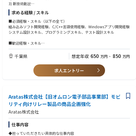
・PC-GUI：Visual Basic (.NET) を用いたPLC間ソケット通信、データ入
3) 新技術創出
力チェック、データ収集システム開発
・資産管理：Git / GitHub を用いたソースコードおよび設計データのバ
求める経験 / スキル
■業務内容
ージョン管理
・光ファイバ融着接続機に組み込まれるソフトの設計・開発を主に行う。
■必須経験・スキル（以下の全て）
■安全規格・ノイズ対策
・融着機を外部から制御するためのWindows用ソフト、スマホ用アプリ等
組み込みソフト開発経験、C/C++言語使用経験、Windowsアプリ開発経験
・適合規格: UL（UL508A等）、CEマーキング（低電圧指令/EMC指令/機
様々な言語・環境での開発も行う。
システム設計スキル、プログラミングスキル、テスト設計スキル
械指令）、SEMI規格（SEMI S2/S8等）
・コーディングは社内および外部委託を使い分けて、顧客要求にレスポン
・EMC対策: ノイズフィルタ選定、接地（アース）設計、シールド処
スよく対応する。
■歓迎経験・スキル
理、ノイズ評価・測定
Linux使用経験 スマホアプリ開発経験
■トラブルシューティング
※融着接続機例
基本情報技術者 応用情報技術者
650
850
・実機での信号解析、テスター・モニタツールを用いたハード/ソフト
千葉県
想定年収
万円
~
万円
https://www.furukawaelectric.com/splicer/product/index_man.html#cat
電子回路知識 画像処理知識 ネットワーク知識 AI活用スキル
両面からの原因究明
egory_1
・業務上取り扱いソフト：Visual Studio、KV Studio、Github、AutoCAD
求人エントリー
■当ポジションで働くやりがい
開発対象製品がメカトロニクス（機械・電気・ソフトウェア）を駆使した
製品であり、エンジニアとして面白い。素材では無く最終製品であるた
め、開発した製品のユーザーの声や反応を直接聞くことができる。販売先
Aratas株式会社【旧オムロン電子部品事業部】モビ
が全世界であるため、さまざまな国への訪問の機会や人との交流の機会を
楽しめる。
リティ向けリレー製品の商品企画強化
Aratas株式会社
■将来的なキャリアパス（5~10年）
５年間は現存のソフト担当者とともに業務を行って、光ファイバ融着接続
機固有の技術を継承して頂きたい。その後、知識を駆使して新製品開発に
仕事内容
従事して頂くと共に、課長職などのグループのリーダーとなって組織をけ
◆担っていただきたい具体的な仕事内容
ん引して頂きたい。