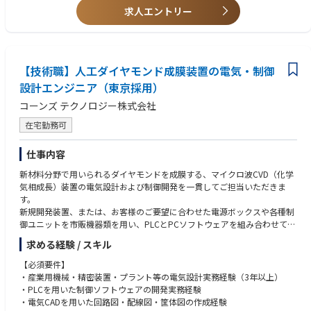
・暗号化や認証など、セキュリティに関するアルゴリズムの検証・実装
求人エントリー
年にわたって継続する大規模プロジェクトに関わることで、長期的なキャ
●使用言語、環境、ツール、資格等●
リア形成が可能です。
言語： C言語、C++言語
環境/ツール： MATLAB Simulink、CANalyzer、CANoe、WinAMS 等
【年収モデル】
セキュリティ関連： HSM、静的/動的解析ツール、ファジングツール等
・30歳（設計経験8年/航空宇宙防衛プロジェクト歴1年）役職：チームリ
【出向先について】
【技術職】人工ダイヤモンド成膜装置の電気・制御
ーダー 年収：719万
自動車機器事業の分社化に伴い、三菱電機から新会社（三菱電機モビリテ
設計エンジニア（東京採用）
・45歳（設計経験22年/航空宇宙防衛プロジェクト歴1年）役職：グループ
ィ株式会社）へ在籍出向となります。
マネージャー 年収：962万
コーンズ テクノロジー株式会社
（新会社出向中の賃金、福利厚生等の処遇は三菱電機基準、今回の分社化
を理由にした勤務地変更はございません。）
在宅勤務可
仕事内容
新材料分野で用いられるダイヤモンドを成膜する、マイクロ波CVD（化学
気相成長）装置の電気設計および制御開発を一貫してご担当いただきま
す。
新規開発装置、または、お客様のご要望に合わせた電源ボックスや各種制
御ユニットを市販機器類を用い、PLCとPCソフトウェアを組み合わせて、
制御・操作・自動運転を実現できる方を求めています。
求める経験 / スキル
【主な業務内容】
【必須要件】
■装置設計、立ち上げ
・産業用機械・精密装置・プラント等の電気設計実務経験（3年以上）
・マイクロ波CVD装置における電源系・制御系のハードウェア設計（構
・PLCを用いた制御ソフトウェアの開発実務経験
想設計〜詳細設計）
・電気CADを用いた回路図・配線図・筐体図の作成経験