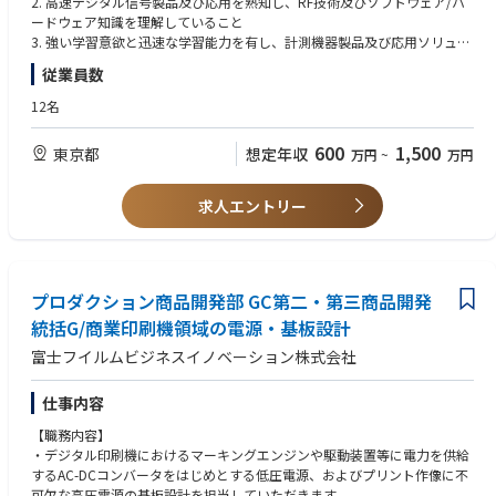
2. 高速デジタル信号製品及び応用を熟知し、RF技術及びソフトウェア/ハ
2. 会社の高速デジタルテスト計測器製品の技術仕様策定・検証に参加し、
ードウェア知識を理解していること
開発部門と連携して製品設計品質の向上を支援
3. 強い学習意欲と迅速な学習能力を有し、計測機器製品及び応用ソリュー
3. 新製品のアプリケーションソリューション構築を担当し、営業チームと
ションの理解があることが望ましい
従業員数
連携した製品プロモーション及びマーケティング活動を支援
4. 優れたコミュニケーション能力（言語及び文書、Officeソフト）、良好
4. 会社の新開発製品に対する独立テストを実施
な日本語力又は英語力を有することが望ましい
12名
5. 誠実で真摯、良好なチームワーク及びストレス耐性を有すること
600
1,500
東京都
想定年収
万円
~
万円
【求める人物像】
• テクノロジーと市場の未来を見通せる方
• 0→1のフェーズを楽しめる方
求人エントリー
• 自走力があり、組織を巻き込むリーダーシップを持つ方
• 高速で変化するスタートアップ環境をポジティブに捉えられる方
プロダクション商品開発部 GC第二・第三商品開発
統括G/商業印刷機領域の電源・基板設計
富士フイルムビジネスイノベーション株式会社
仕事内容
【職務内容】
・デジタル印刷機におけるマーキングエンジンや駆動装置等に電力を供給
するAC-DCコンバータをはじめとする低圧電源、およびプリント作像に不
可欠な高圧電源の基板設計を担当していただきます。