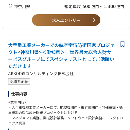
・電動化商品eAXLE等の設計実務経験
500
1,300
神奈川県
想定年収
万円
~
万円
・自動車動力伝達系の設計実務経験
求人エントリー
大手重工業メーカーでの航空宇宙防衛国家プロジェ
クト<神奈川県>＜愛知県＞／世界最大総合人財サ
ービスグループにてスペシャリストとしてご活躍い
ただきます
AKKODiSコンサルティング株式会社
外資系企業
仕事内容
<業務内容>
・大手重機械工業メーカーにて、航空機関連・飛昇体関連・特殊車両・衛
星機器の製品設計開発プロジェクトにおける
マネジメント業務、機械設計業務、ソフトウェア設計業務、エレクトロ
ニクス業務