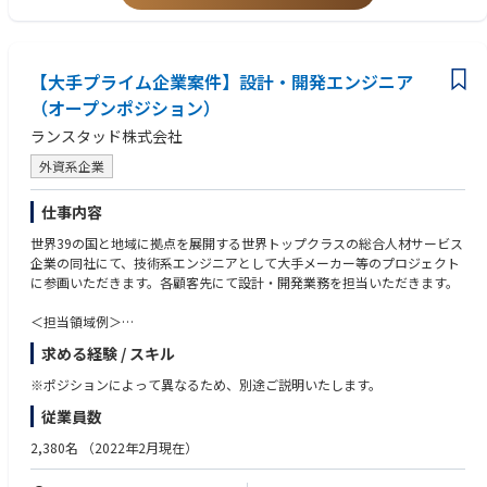
・第二種電気工事士、第一種電気工事士、電気主任技術者等の資格
が豊富にある。
・部品選定、部品表作成、見積・原価確認の経験
・板金、塗装、組立の全ての部門を持っているため、現場と会話しながら
・板金、塗装、組立など製造現場との調整経験
設計が行える。
・顧客仕様確認、顧客打合せ、営業同行等の経験
■その他魅力
【大手プライム企業案件】設計・開発エンジニア
・後輩、若手設計者への指導経験
◇大手企業との取引が多く、3つの事業で安定
（オープンポジション）
3つの異なる事業があり、多くの依頼に応えられる体制のため、大手企業
■求める人物像
ランスタッド株式会社
との取引も多く安定した経営を続けています。
・顧客仕様を正確に読み取り、図面に落とし込める方
高い技術力と実績から、日本のすべての自動車メーカーをはじめとする大
・営業、製造、品質、購買など関係部門と粘り強く調整できる方
外資系企業
手企業の製造現場で同社の製品が使われています。
・一品一様のオーダーメイド製品に前向きに取り組める方
また、同社は製造業でありながら、岡山国際サーキットの運営も行うな
・現場に足を運び、製造性や品質を意識した設計ができる方
仕事内容
ど、様々な分野にもチャレンジしています。
・納期、品質、コストのバランスを意識して業務を進められる方
■高い技術力
世界39の国と地域に拠点を展開する世界トップクラスの総合人材サービス
配電盤事業部では配電盤・分電盤を設計製造しています。
企業の同社にて、技術系エンジニアとして大手メーカー等のプロジェクト
ロボットシステム事業部では産業用ロボットを使用した自動化システムを
に参画いただきます。各顧客先にて設計・開発業務を担当いただきます。
設計製作しています。
同社ではお客様のご要望に応える一品一品オーダーメイドの高い技術力が
＜担当領域例＞
あります。
・機械設計
自動車部品事業部は、プレス部品製造メーカーの中でも最大級の3500tプ
求める経験 / スキル
・電気・電子回路設計
レス機を導入しています。
・組込み制御設計
※ポジションによって異なるため、別途ご説明いたします。
・生産技術（プロセス開発含む）
従業員数
・プラント設計
・その他技術系職種全般
2,380名
（2022年2月現在）
※ご経験やスキル、ご希望勤務地を踏まえ、最適な案件をご提案いたしま
す。