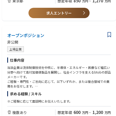
850
1,270
東京都
想定年収
万円
~
万円
求人エントリー
オープンポジション
非公開
上場企業
仕事内容
当該企業は流体制御技術を中核に、半導体・エネルギー・医療など幅広い
分野へ向けて高付加価値製品を展開し、社会インフラを支えるbtobの部品
メーカーです。
ご経験・専門性・ご志向に応じて、以下いずれか、または複合領域での業
務をお任せします。
求める経験 / スキル
■国内外営業
■調達購買
※ご経験に応じて面談時にお伝えいたします。
■研究・開発（R&D）
■製品設計・開発
600
1,200
複数あり
想定年収
万円
~
万円
■材料・要素技術開発