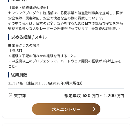
右肩上がりで成長しており、今後も更に拡大していくと予測されていま
【事業・組織構成の概要】
す。
センシングプロダクト統括部は、防衛事業と航空管制事業を担当し、国家
安全保障、災害対応、安全で快適な空の旅に貢献しています。
そんなBPO業界で当社は国内売上No.1!メーカーでも技術派遣でもなく、B
その中で我々は、日本の安全、安心を守るために日本の空及び宇宙を常時
POエンジニアとして、日本を代表する製造業のお客様から「いかにして業
監視する様々な大型レーダーの開発を行っています。最新鋭の戦闘機、弾
務を効率化するか」といった業務改善を目的に業務を請け負います。
道ミサイル、軍事衛星、スペースデブリなど日本の脅威を探知できる最先
求める経験 / スキル
端の技術を保有しています。移動式の警戒管制レーダーにおいてはシェア
そのため、当社では設計から効果分析、改善案実行による業務効率化まで
100％を誇っており、日本で最初のスペースデブリ観測レーダーを開発し
■主任クラスの場合
一括して行うことが可能です。
ています。提案、システム設計、基本設計、詳細設計、試験の一連の業務
【MUST】
をベンダーと協力し、数年間の期間をかけて世界最高レベルのレーダー及
＜経験＞下記の何れかの経験を有すること。
▼先輩社員の声やキャリアパス等、採用特設サイトにてご紹介しておりま
び高出力エネルギー装置を開発しています。
・中規模以上のプロジェクトで、ハードウェア開発の経験が3年以上ある
す！https://www.trans-cosmos.co.jp/saiyou/ch uuto/es/
こと
エアロスペース・ナショナルセキュリティビジネスユニット：https://jpn.
・お客様への提案、技術説明などを直接行った経験
従業員数
nec.com/recruit/dept/ans/index.html
・プロジェクトリーダー経験
21,934名
（連結101,800名(2026年3月末現在)）
【職務内容】
【WANT】
防空レーダーシステム、高出力エネルギー装置の開発メンバーとして、以
＜経験＞
680
1,200
東京都
想定年収
万円
~
万円
下の何れかのチームの技術担当として、設計・製造のプロジェクトを管理
・防衛省に関わる業務経験
していただきます。
・レーダに関わる開発経験
１年程度のプロジェクトマネージャーの補佐を経験後、プロジェクトリー
＜スキル＞
求人エントリー
ダー、プロジェクトマネージャーとして業務を遂行をいただく予定です。
下記技術領域何れかの知見を有すること。
デジタル信号処理、追尾処理(カルマンフィルタ等)、アクティブフェーズ
・プロジェクト全体のQCD管理および進捗モニタリング
ドアレイ空中線、送受信器(アップコン、ダウンコン、A/D変換)、ネットワ
・顧客との仕様調整・契約対応・納入スケジュールの確認
ーク、表示制御等