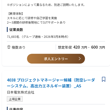
■約1,600名のエンジニアが在籍。
※ポジションによって異なるため、別途ご説明いたします。
※待機期間も給与満額支給。
【教育体制】
【業務概要】
スキルに応じて研修や自己学習を実施
■航空機、自動車、建機等の製造業を行うお客様企業の技術業務を担当い
2～3週間の研修後現地にてOJTサポートあり
ただきます。
従業員数
※ご経験・ご希望に合わせ、ご活躍いただける顧客先をアサインさせてい
71,683名
（グループ連結・2026年3月末時点）
ただきます。
420
600
複数あり
想定年収
万円
~
万円
【働きやすい環境】
求人エントリー
女性活躍推進に関する優良企業として認定され、最高位の3段階目を取
得。
（えるぼし認定）
新事業も若手が中心となり進めるオープンさと活気が特長です。
4038 プロジェクトマネージャー候補（防空レーダ
ワークライフバランスについても36協定を遵守しており、現場の声を経営
ーシステム、高出力エネルギー装置）_AS
に反映させるために労働組合も設置しています。
日本電気株式会社
【BPO（ビジネスプロセスアウトソーシング）とは】
上場企業
自社の業務プロセスを一括して戦略的に外部の専門業者に委託する経営手
法です。
仕事内容
BPOサービスは深刻な人材不足や昨今の働き方改革等を背景に市場規模が