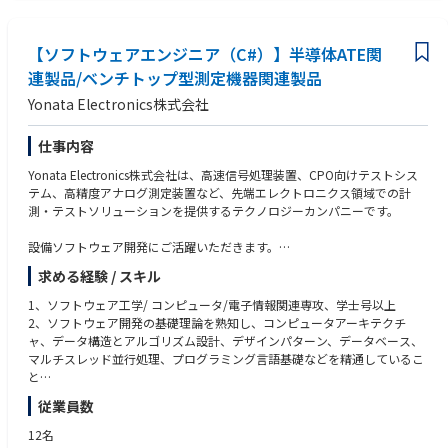
関する深い理解があることが望ましい。
・優れたコミュニケーション能力、時間管理能力、および卓越したチーム
ワーク能力を有すること。
【ソフトウェアエンジニア（C#）】半導体ATE関
連製品/ベンチトップ型測定機器関連製品
Yonata Electronics株式会社
仕事内容
Yonata Electronics株式会社は、高速信号処理装置、CPO向けテストシス
テム、高精度アナログ測定装置など、先端エレクトロニクス領域での計
測・テストソリューションを提供するテクノロジーカンパニーです。
設備ソフトウェア開発にご活躍いただきます。
求める経験 / スキル
【主な業務内容】
1. アプリケーションソフトウェア全体の開発設計、テスト検証、納品業務
1、ソフトウェア工学/ コンピュータ/電子情報関連専攻、学士号以上
を主導し、以下の業務を含む（ただしこれらに限定されない）：ソフトウ
2、ソフトウェア開発の基礎理論を熟知し、コンピュータアーキテクチ
ェアの要求分析、アーキテクチャ設計、UIプロトタイプ設計、概要設計、
ャ、データ構造とアルゴリズム設計、デザインパターン、データベース、
アルゴリズム開発、 コード記述、デバッグ、テスト、検証等の業務
マルチスレッド並行処理、プログラミング言語基礎などを精通しているこ
2、製品開発サイクル内の関連文書作成業務を主導（アーキテクチャ設計
と
書、プログラミングマニュアル、アプリケーションマニュアル、要求分析
3、少なくとも1つのプログラミング言語（C#、C/C++、Pythonなど）を
従業員数
書、概要設計書、詳細設計書等）
熟練していること
3、ソフトウェア製品の保守・最適化業務を主導し、ソフトウェアの非機
4、3年以上のソフトウェア開発経験を有し、 Linuxプラットフォームにお
12名
能的システム要件（性能、ユーザビリティ、保守性、拡張性、再利用性、