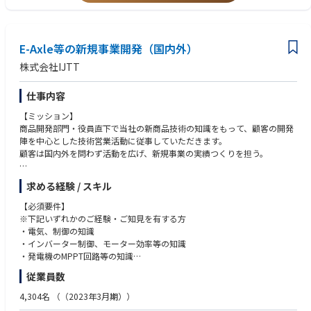
す。
・新技術、新製品、新規事業などのプロジェクトマネジメント経験がある
こと。
<働き方>
■働き方
E-Axle等の新規事業開発（国内外）
・基本的には出社。リモートも利用可
株式会社IJTT
■勤務時間
8：30～17：30（休憩時間12：00～13：00）
仕事内容
※フルフレックスタイム制、標準労働時間：1日あたり8時間
【ミッション】
商品開発部門・役員直下で当社の新商品技術の知識をもって、顧客の開発
陣を中心とした技術営業活動に従事していただきます。
顧客は国内外を問わず活動を広げ、新規事業の実績つくりを担う。
【詳細】
求める経験 / スキル
・技術提案
・新規事業開発
【必須要件】
・企業深耕、企業開拓
※下記いずれかのご経験・ご知見を有する方
・顧客折衝、営業活動
・電気、制御の知識
・トップアプローチ 等
・インバーター制御、モーター効率等の知識
・発電機のMPPT回路等の知識
・市場調査マーケテイングにおける幅広い行動力
従業員数
・ビジネスレベルでの英語実務経験
4,304名
（（2023年3月期））
【歓迎要件】