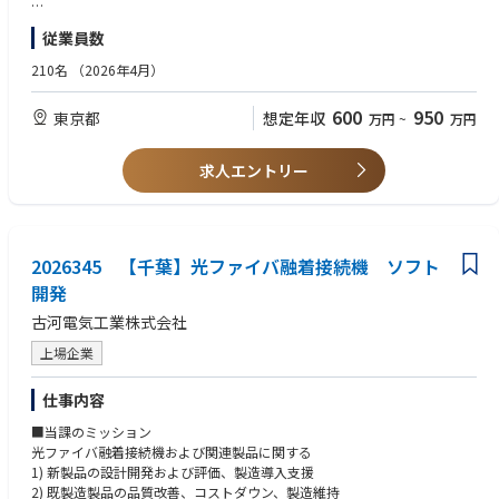
・PLCおよびPCによる装置制御ソフトウェアの開発・コーディング
・実機での動作確認、デバッグ、調整および各種評価テスト
【歓迎要件】
従業員数
■安全規格、品質対応
マイクロ波CVD装置そのものの経験がなくても、以下のいずれかの経験が
・海外安全規格（UL、CE、SEMI規格）に準拠した安全回路および機器
あれば即戦力として活躍いただけます。
210名
（2026年4月）
設計
■装置・高周波関連の知見
・ノイズ対策（EMC/EMI）および耐ノイズ設計
・半導体製造装置、FPD製造装置、真空装置、熱処理炉などの設計経験
600
950
東京都
想定年収
万円
~
万円
■社内、工場、顧客先での連携
・高周波（RF/マイクロ波）電源、高圧電源の取り扱い・設計経験
・機械設計・プロセスエンジニアとの連携による装置仕様の策定
■制御ソフトの知見
・装置製造工場・顧客先工場での据付・立ち上げ調整サポート
・C#、C++等の高耐性言語によるPC制御・タッチパネルUI開発経験
求人エントリー
※出張が発生する場合がございます
■規格・適合の知見
・UL、CE、SEMI S2などの安全規格に適合した設計実務経験
【業務に関わる技術要素】
・EMC対策・ノイズ試験の評価・設計対策経験
■電源系・制御系ハードウェア
・大電力受電・配電盤（三相200V/400V等）の回路設計
2026345 【千葉】光ファイバ融着接続機 ソフト
・英語を使用することにアレルギーのない方（顧客との会話、メール対
・マイクロ波発振電源（2.45GHz）、真空ポンプ、冷却水温調機器、ヒ
応、ドキュメントの解読・作成等）
開発
ーター制御機器などに電力を分配する回路設計
・海外出張経験
古河電気工業株式会社
・制御盤／操作盤の設計（主回路・DC24V制御回路の設計、CADによる
回路図・機器間含む配線図・収納筐体の図面作成）
【求める人物】
上場企業
・機器選定：真空機器（ゲージ・MFC等）、各種電源、センサー類、PL
社内外の関係者と良好なコミュニケーションが取れ、チームで協働できる
C構成機器、データ収集機器
方
仕事内容
・安全インターロック回路（セーフティリレー、安全PLC等を用いた二
重化回路設計）
■当課のミッション
■ソフトウェア・制御
光ファイバ融着接続機および関連製品に関する
・PLC制御：各種PLC（キーエンス、他）による自動運転シーケンスを
1) 新製品の設計開発および評価、製造導入支援
含むラダープログラム開発
2) 既製造製品の品質改善、コストダウン、製造維持