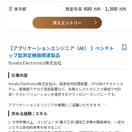
けるソフトウェア開発・インストール・デプロイ・テスト・性能分析に精
信頼性、有効性、テスト可能性等）を向上させる
通し、Windowsプラットフォームのソフトウェア開発環境を熟知、大規模
600
1,500
東京都
想定年収
万円
~
万円
4、 ソフトウェア製品の優位性発掘を主導し、業界の課題解決に注力し、
ソフトウェア開発経験を有すること。
ソフトウェアの競争力を継続的に向上させる。
5. 強い独立した分析力と問題解決能力を有し、データが反映する実際の問
5、会社のソフトウェアプラットフォーム構築、コードレビューなどのプ
題を分析・発見することに長けていること。DMM/LCR/SMU/オシロスコー
求人エントリー
ラットフォーム化タスクの遂行を主導する。
プ等の計測器の動作原理と使用経験がある者を優先的に考慮。
6、ハードウェア開発プロセスにおける関連ソフトウェアツールの開発、
6. 仕事に厳密かつ細心の注意を払い、 チーム横断的なコミュニケーション
テスト、納品を補助する。
能力に長け、強いストレス耐性と効果的なストレス解消能力を有し、アジ
ャイル開発管理に適応できること。
【アプリケーションエンジニア（AE） 】ベンチト
7、WPFまたはWinForms等の開発フレームワークに精通し、少なくとも1
つのクロスプラットフォームC#開発フレームワークに精通していること。
ップ型測定機器関連製品
8、優れた設計思考を有し、オブジェクト指向プログラミング、マルチス
Yonata Electronics株式会社
レッドプログラミング等の知識に精通し、下位機デバイス制御を理解
9、厳格な仕事態度、品質意識、高い学習能力を有すること
10、自動化テストプロセス及び関連ツールに精通している方を優先
仕事内容
Yonata Electronics株式会社は、高速信号処理装置、CPO向けテストシス
【求める人物像】
テム、高精度アナログ測定装置など、先端エレクトロニクス領域での計
• テクノロジーと市場の未来を見通せる方
測・テストソリューションを提供するテクノロジーカンパニーです。
• 0→1のフェーズを楽しめる方
• 自走力があり、組織を巻き込むリーダーシップを持つ方
アプリケーションエンジニアの業務にご活躍いただきます。
• 高速で変化するスタートアップ環境をポジティブに捉えられる方
求める経験 / スキル
【主な業務内容】
1. 顧客の技術的問い合わせに迅速に対応し、高速デジタル信号テスト計測
1. 大学卒業以上、コンピュータ/電子工学/通信工学等の関連専攻、一定の
器製品及びアプリケーションソリューションの理解を支援。機器選定、操
システム技術的思考を有すること
作、応用、故障確認等の技術的問題を解決