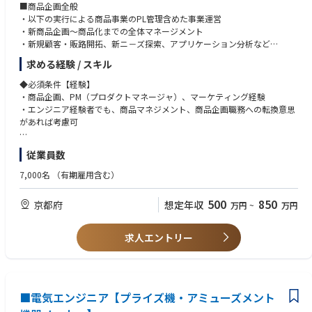
■商品企画全般
・以下の実行による商品事業のPL管理含めた事業運営
・新商品企画～商品化までの全体マネージメント
・新規顧客・販路開拓、新ニ－ズ探索、アプリケーション分析など
・顧客問い合わせ対応、顧客訪問によるニーズ探索、拡販活動
求める経験 / スキル
・VE、生産性改善、品質改善
・価格コントロール
◆必須条件【経験】
・商品企画、PM（プロダクトマネージャ）、マーケティング経験
◆具体的な仕事内容に対しての期待する成果
・エンジニア経験者でも、商品マネジメント、商品企画職務への転換意思
・売上・利益拡大
があれば考慮可
・新商品、改造商品リリース
◆必須条件【スキル】
従業員数
◆この仕事の魅力
・論理的思考
・グローバルトッププレイヤーである顧客との対話を通じて、顧客価値を
・英語での日常会話、メール対応
7,000名
（有期雇用含む）
生む商品を具現化し、世の中に新しい価値提供ができる醍醐味を味わえ
る。
◆歓迎条件
500
850
京都府
想定年収
万円
~
万円
・自ら企画した商品が顧客の製品に搭載され市場に出ることで、仕事の成
・リレー事業経験、電子部品・半導体の知識/経験
果を実感できる。
・製造業経験者
・事業成長を関連する全機能部門とあらゆる方策で実現していくことで、
・PM（プロダクトマネージャ）経験、予算策定/実行管理の経験、財務諸
求人エントリー
事業に関わる業務に精通できる。
表（特にP/L）の基礎知識
◆業界動向と自社事業の特徴
・ビジネス英語（プレゼン、質疑対応可）
リレーメーカーとして培った技術力、品質とブランドを武器に、モビリテ
ィ業界の顧客から高い信頼を得ている。商品および販売ネットワーク、顧
◆歓迎する人物像
客基盤を基に、新商品投入、商品供給力強化、新規顧客獲得、販路拡大な
■電気エンジニア【プライズ機・アミューズメント
・何事も楽しむことができ、チャレンジ精神を持った方。
どの注力取り組みにより事業成長を目指す。特にxEV向けのリレーライン
・関係者とコミュニケーションを取りながら、自律的に業務計画遂行が行