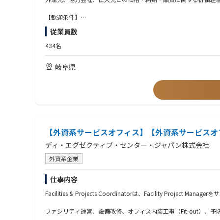
⑥不具合対応・再発防止：不具合発生時には原因確認、再発防止
⑦原価計算・見積作成・利益管理：原価計算や見積作成、価格交
【歓迎条件】
⑧業務フロー整備：作業標準、見積基準、外注先管理基準、業務
プレス品、鍛造品、切削加工品、板金、溶接、表面処理品などの
従業員数
製造業向け商社、部品商社、加工商社での営業・調達・外注管理
表面処理（めっき、塗装、アルマイト、化成処理等）に関する知
434名
岐阜県
【外資系サービスオフィス】【外資系サービスオ
ディ・エグゼクティブ・センター・ジャパン株式会社
外資系企業
仕事内容
Facilities & Projects Coordinatorは、Facility P
ファシリティ運営、設備改修、オフィス内装工事（Fit-out）