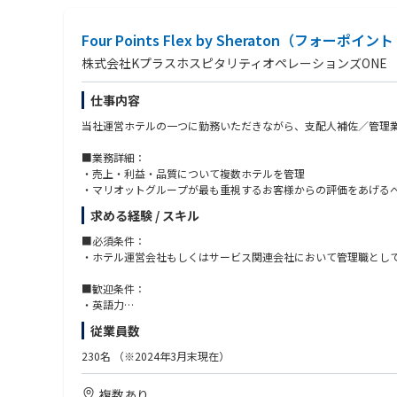
Four Points Flex by Sheraton
株式会社KプラスホスピタリティオペレーションズONE
仕事内容
当社運営ホテルの一つに勤務いただきながら、支配人補佐／管理
■業務詳細：
・売上・利益・品質について複数ホテルを管理
・マリオットグループが最も重視するお客様からの評価をあげる
・複数ホテルの部下育成と管轄ホテルのスタッフマネジメント業
求める経験 / スキル
■必須条件：
・ホテル運営会社もしくはサービス関連会社において管理職とし
■歓迎条件：
・英語力
・ホテルシステムOPERAの知見
従業員数
・ホテル宿泊部に於けるオペレーション経験
・数値管理能力
230名
（※2024年3⽉末現在）
・ロジカルシンキング
複数あり