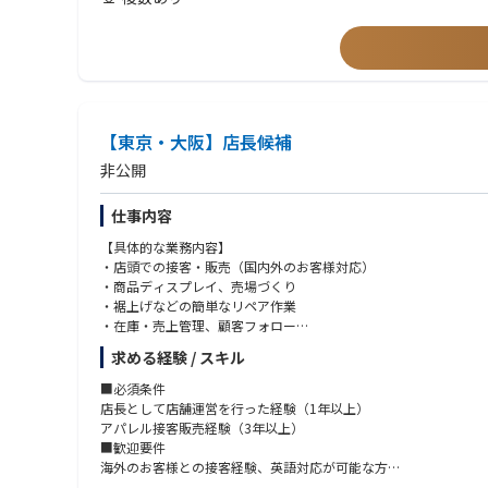
【東京・大阪】店長候補
非公開
仕事内容
【具体的な業務内容】
・店頭での接客・販売（国内外のお客様対応）
・商品ディスプレイ、売場づくり
・裾上げなどの簡単なリペア作業
・在庫・売上管理、顧客フォロー
・スタッフの育成・マネジメント
求める経験 / スキル
・店舗運営（数値管理・会議出席など）
■必須条件
店長として店舗運営を行った経験（1年以上）
アパレル接客販売経験（3年以上）
■歓迎要件
海外のお客様との接客経験、英語対応が可能な方
自発的に行動できる方、成長意欲のある方