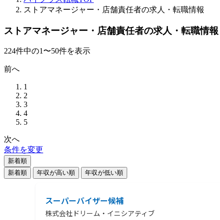
ストアマネージャー・店舗責任者の求人・転職情報
ストアマネージャー・店舗責任者の求人・転職情報
224
件
中の
1
〜
50
件を表示
前へ
1
2
3
4
5
次へ
条件を変更
新着順
新着順
年収が高い順
年収が低い順
スーパーバイザー候補
株式会社ドリーム・イニシアティブ