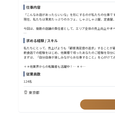
仕事内容
「こんなお店があったらいいな」を形にするのが私たちの仕事で
現在、私たちは果実たっぷりのカフェ、しゃぶしゃぶ屋、定食屋
今回は、複数の店舗の責任者として、エリア全体の売上向上やオペ
「将来は自分のお店を任されたい」
求める経験 / スキル
「飲食業界でキャリアアップしたい」
と考えている方を大歓迎します。
私たちにとって、売上げよりも「顧客満足度の追求」することが
私たちは、あなたの成長を全力でサポートします！
飲食店での経験をはじめ、他業種で培ったあなたのご経験を存分
店長経験のある方は、SVとしてさらにステップアップできる環境
まずは、「自分自身が楽しみながらお仕事すること」を心がけて
＋＊他業界からの転職者も活躍中！… ＊＋
飲食経験者だけでなく、航空（CA/グランドスタッフ）・ホテル
従業員数
さまざまな業界を経験してきたスタッフが多数活躍しています。
あなたのこれまでの経験が無駄になることはありません◎
124名
ぜひ、磨いてきたスキルを当社で発揮してください！
東京都
最初は先輩スタッフが丁寧に仕事をお教えします。
着実に成長できる環境で、スキルを磨いていきましょう♪
明るい気持ちで楽しく頑張れる方、大歓迎です！
ぜひ一度面接でお話を聞かせてください。