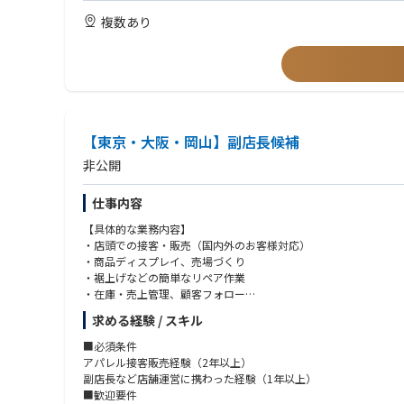
複数あり
【東京・大阪・岡山】副店長候補
非公開
仕事内容
【具体的な業務内容】
・店頭での接客・販売（国内外のお客様対応）
・商品ディスプレイ、売場づくり
・裾上げなどの簡単なリペア作業
・在庫・売上管理、顧客フォロー
・スタッフの育成・マネジメント
求める経験 / スキル
・店舗運営（数値管理・会議出席など）
■必須条件
アパレル接客販売経験（2年以上）
副店長など店舗運営に携わった経験（1年以上）
■歓迎要件