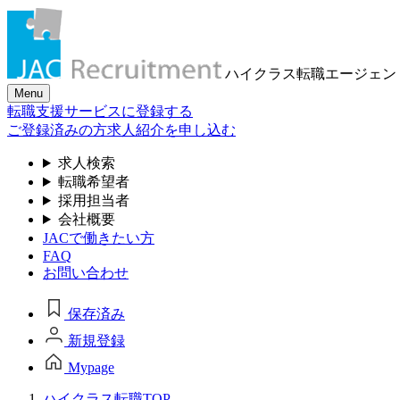
ハイクラス転職
エージェン
Menu
転職支援サービスに登録する
ご登録済みの方
求人紹介を申し込む
求人検索
転職希望者
採用担当者
会社概要
JACで働きたい方
FAQ
お問い合わせ
保存済み
新規登録
Mypage
ハイクラス転職TOP