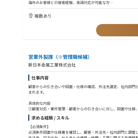
海外のお客様との接客経験、英語対応が可能な方
自発的に行動できる方、成長意欲のある方
複数あり
営業外製課（※管理職候補）
新日本金属工業株式会社
仕事内容
顧客からの引き合いや図面・仕様の確認、外注先選定、社内部門
まれます。
具体的な内容
①顧客対応・案件管理：顧客からの引き合いに対し、図面や仕様
②外注先選定・管理：プレス品、鍛造品、切削加工品、板金、溶
求める経験 / スキル
③社内部門との連携：必要に応じて社内の表面処理部門と連携し
④価格・納期・品質交渉：外注先や協力会社、仕入先と価格・納
【必須条件】
通りに業務が進むよう調整します。
必須条件図面や仕様書を確認し、顧客・外注先・社内部門と調整
⑤外注先の新規開拓・評価・監査：新たな外注先の開拓や既存外
外注先、協力会社、仕入先との価格・納期・品質に関する折衝経