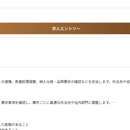
求人エントリー
との連携、表面処理提案、納入仕様・品質要求の確認などを担当します。外注先や協
、要求事項を確認し、案件ごとに最適な外注先や社内部門と調整します。
接、表面処理品など、さまざまな外注製作品について、適切な外注先を選定し、品質
、顧客の要求に合った表面処理提案や納入仕様、品質要求の確認を行います。
期・品質に関する折衝を行い、最適な条件での調達を実現します。進捗・納期・売上
した経験があること
注先の評価、監査、改善指導を行い、調達先の品質・信頼性を高めます。
験があること