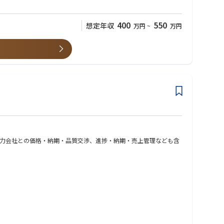
400
550
想定年収
万円
~
万円
力会社との価格・納期・品質交渉、進捗・納期・売上管理なども含
・納期・コストの管理を行います。
管理：複数案件の進捗状況や納期、売上・利益の管理を行い、計画