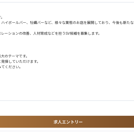
す。
、ハイボールバー、牡蠣バーなど、様々な業態のお店を展開しており、今後も新たな
レーションの改善、人材育成などを担うSV候補を募集します。
最大のテーマです。
に発揮していただけます。
です。
みてください。
・アパレルなどなど…
求人エントリー