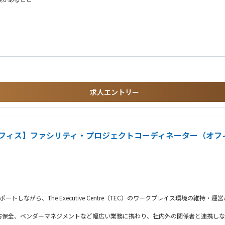
策の立案、顧客への報告対応を行います。
渉、利益管理を通じて、会社の収益性向上に貢献します。
フローの整備を行い、業務の効率化と標準化を推進します。
取り扱い経験
経験
識・経験自動車部品、産業機械部品、金属部品の営業・調達経験
求人エントリー
フィス】ファシリティ・プロジェクトコーディネーター（オフ
roject Managerをサポートしながら、The Executive Centre（TEC）のワークプレイス
、予防保全、ベンダーマネジメントなど幅広い業務に携わり、社内外の関係者と連携し