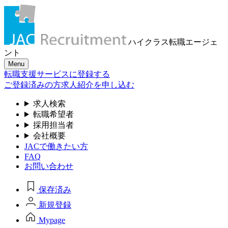
ハイクラス転職
エージェ
ント
Menu
転職支援サービスに登録する
ご登録済みの方
求人紹介を申し込む
求人検索
転職希望者
採用担当者
会社概要
JACで働きたい方
FAQ
お問い合わせ
保存済み
新規登録
Mypage