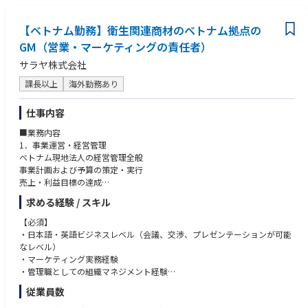
・目先の業務処理に留まらず、組織全体・中長期視点で課題を捉え、改善
発と市場導入だけでなく、新規技術の構築、社内技術報告、特許取得など
を推進できる方
を通じ企画力や開発プロセスも併せて発揮していただきたいと考えていま
【ベトナム勤務】衛生関連商材のベトナム拠点の
す。
GM（営業・マーケティングの責任者）
サラヤ株式会社
課長以上
海外勤務あり
仕事内容
■業務内容
1．事業運営・経営管理
ベトナム現地法人の経営管理全般
事業計画および予算の策定・実行
売上・利益目標の達成
KPI管理および経営レポーティング
求める経験 / スキル
2．営業・マーケティング
【必須】
法人営業戦略の立案および実行
・日本語・英語ビジネスレベル（会議、交渉、プレゼンテーションが可能
販売代理店および主要顧客との関係構築
なレベル）
新規顧客開拓および市場拡大
・マーケティング実務経験
マーケティング施策の企画・推進
・管理職としての組織マネジメント経験
市場調査および競合分析
・財務・会計に関する基礎知識、P/L管理経験
従業員数
・海外勤務が可能な方
3．財務・管理業務