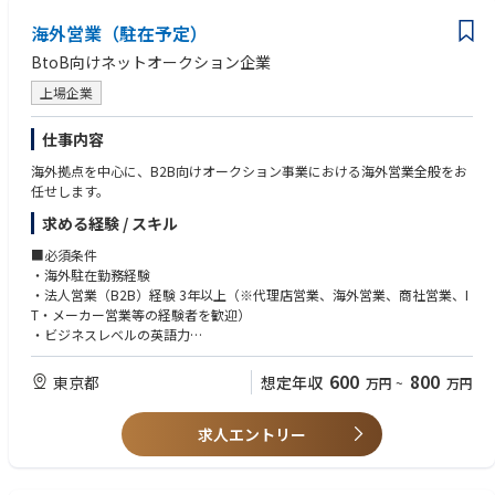
Collaborate cross-functionally with engineering, marketing, and custome
ます。
r support teams.
海外営業（駐在予定）
Provide regular sales forecasts and market intelligence to management.
BtoB向けネットオークション企業
■Group/Division
上場企業
The Semiconductor Process Control (Semi PC) business unit designs, buil
仕事内容
ds, sells and supports a comprehensive product portfolio that ensures hi
gh-quality production of the chips that power the technologies of today
海外拠点を中心に、B2B向けオークション事業における海外営業全般をお
and the future, including AI, data centers, automotive and electronic devi
任せします。
ces. Semi PC’s differentiated inspection, metrology and data analytic sys
tems discover, characterize and monitor the defects and variations that c
求める経験 / スキル
an affect manufacturing processes across the semiconductor ecosystem,
■必須条件
including high-performance logic chips, advanced memory chips, specia
・海外駐在勤務経験
lty semiconductors, wafers, reticles, advanced packaging, process equip
・法人営業（B2B）経験 3年以上（※代理店営業、海外営業、商社営業、I
ment and materials. Semi PC solves our customers’ most critical challeng
T・メーカー営業等の経験者を歓迎）
es through a combination of innovative technologies, close collaboratio
・ビジネスレベルの英語力
ns, and a dynamic, global team. Semi PC is looking for talent in researc
・普通自動車運転免許（※現地での顧客訪問・移動のため）
h, engineering, sales, marketing, and applications to ensure continued pr
・高いコンプライアンス意識と自走力
600
800
東京都
oduction of leading-edge process control solutions that drive our custo
想定年収
万円
~
万円
mers’ success.
求人エントリー
■Company Overview
KLA is a global leader in diversified electronics for the semiconductor ma