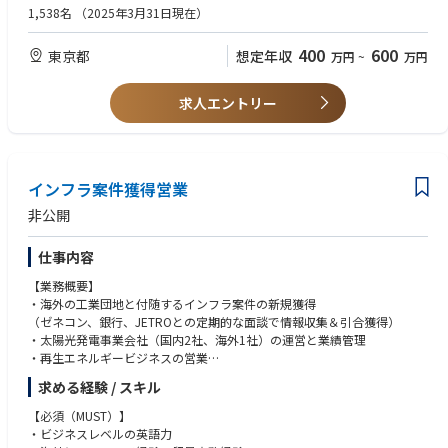
たします。
1,538名
（2025年3月31日現在）
※EPAとは、特定の国や地域の間で、関税の削減や撤廃、投資やサービス
のルール作りを行って経済の結びつきを強くする条約（経済連携協定）の
400
600
東京都
想定年収
万円
~
万円
こと。
貿易実務は商品輸出に関する一連の業務を担っていただきます。
求人エントリー
それに加えて、EPAの観点から、ヱスビー食品のどの商品の関税削減、撤
廃をすることが有利な戦略となるかを共に調査検討いただく業務を担って
いただきます。
インフラ案件獲得営業
■配属組織 海外供給ユニット
非公開
貿易実務担当者 現在6名 その内EAP担当者は2名
仕事内容
■組織構成：
海外事業部の八丁堀オフィスは海外ビジネスユニット（営業）と海外供給
【業務概要】
ユニット（営業以外の商品関連、貿易等サポート）に分かれており、総勢
・海外の工業団地と付随するインフラ案件の新規獲得
約30名の組織です。うち、配属となる海外供給ユニットは、15名程度で構
（ゼネコン、銀行、JETROとの定期的な面談で情報収集＆引合獲得）
成されております。
・太陽光発電事業会社（国内2社、海外1社）の運営と業績管理
・再生エネルギービジネスの営業
・新規インフラ事業の企画立案
求める経験 / スキル
・出資している海外工業団地の業績・運営管理
【必須（MUST）】
・ビジネスレベルの英語力