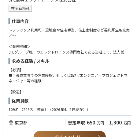
在宅勤務可
仕事内容
～フレックス利用可／退職金や住宅手当、借上寮制度など福利厚生も充実
／～
＜業務詳細＞
JFEグループ唯一のエレクトロニクス専門商社である当社にて、法人営業
を募集。
求める経験 / スキル
ASICとファウンドリービジネスを中心に、国内外の大手メーカー等の幅広
い顧客へ技術的な提案から受注まで一貫してサポートします。
【必須】
■顧客…既存営業がメインになります。1人当たり5～10社ほど、大手メー
■半導体業界での営業経験、もしくは設計/エンジニア・プロジェクトマ
カーからベンチャー企業まで幅広く対応
ネージャー等の経験
■業務の流れ：既存顧客には定期接点によるお困りごとヒアリング/新規
顧客からの問い合わせ対応。
【歓迎】
■商談は外回りを中心にWEBも有
■英語力（読み書き・会話）※海外顧客との折衝もあります。
従業員数
■社内技術メンバーと連携し提案書作成、受注～納入立ち合い、検収まで
対応
109名
（209名［連結］（2026年4月1日現在））
■ご経験に応じて一部若手メンバーのフォロー 【キャリア】将来的にマネ
ジメントをお任せできる方を歓迎します。
650
1,300
東京都
想定年収
万円
~
万円
＜配属部署＞
DS営業部デバイス営業室7名