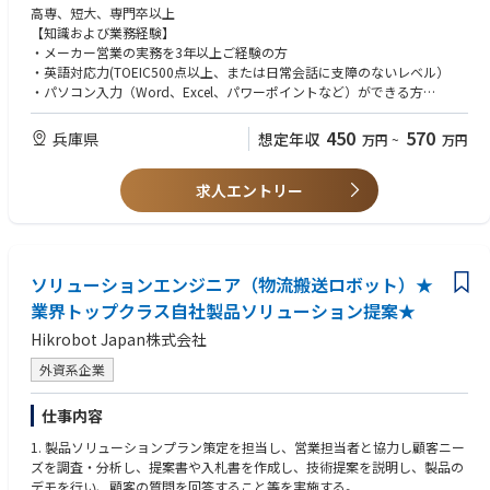
・お客様からの技術問い合わせ受入担当
高専、短大、専門卒以上
（社内技術担当部署への技術相談、検討結果の客先へのフィードバック）
【知識および業務経験】
・不適合情報(クレーム）の処理および、再発防止
・メーカー営業の実務を3年以上ご経験の方
・顧客仕様、納期を把握し、価格設定および納期管理
・英語対応力(TOEIC500点以上、または日常会話に支障のないレベル）
・売掛金の請求、回収および回収スケジュール管理
・パソコン入力（Word、Excel、パワーポイントなど）ができる方
・舶用業界でのご経験がある方
■募集部門のミッション
・Salesforce利用ご経験のある方
450
570
兵庫県
想定年収
万円
~
万円
MRO（Maintenannce,Repair and Overhaul）ビジネスの統括ヘッドクォー
ターとしてワールドワイドなサービスネットワークを基盤に圧倒的なエン
ジニア力で高品質なサービスを全世界のお客さまへ提供する
求人エントリー
①あらゆる行動において倫理観を持ち、安全かつ遵法を最優先する
②部門の使命実現に向け一人ひとりが自ら考え行動する積極派集団を形成
する
③長年培ったMRO技術、顧客との信頼関係、ワールドワイドネットワーク
ソリューションエンジニア（物流搬送ロボット）★
を基盤に更なる顧客サポート力の向上を目指し
事業拡充を継続的に推進する
業界トップクラス自社製品ソリューション提案★
Hikrobot Japan株式会社
■仕事のやりがい・魅力
・営業担当として関係会社を巻き込みながら、お客さまの要望に応え、顧
外資系企業
客満足を達成できる
・お客さまから、直接「ありがとう」などの感謝のお言葉をいただけるこ
仕事内容
ともあり、社会・企業貢献の実感ができる
1. 製品ソリューションプラン策定を担当し、営業担当者と協力し顧客ニー
■職場環境
ズを調査・分析し、提案書や入札書を作成し、技術提案を説明し、製品の
残業：月平均30時間程度
デモを行い、顧客の質問を回答すること等を実施する。