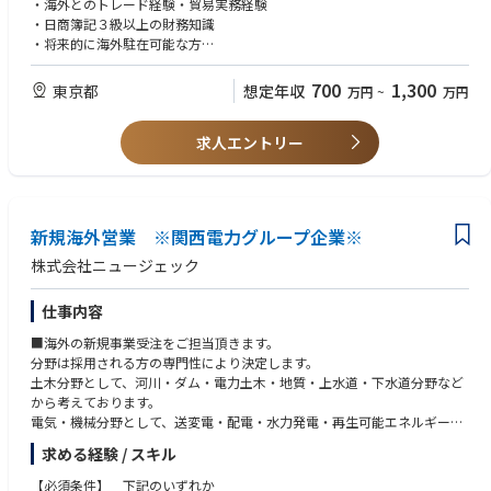
・海外とのトレード経験・貿易実務経験
・日商簿記３級以上の財務知識
・将来的に海外駐在可能な方
・PCスキル
700
1,300
東京都
想定年収
万円
~
万円
求人エントリー
新規海外営業 ※関西電力グループ企業※
株式会社ニュージェック
仕事内容
■海外の新規事業受注をご担当頂きます。
分野は採用される方の専門性により決定します。
土木分野として、河川・ダム・電力土木・地質・上水道・下水道分野など
から考えております。
電気・機械分野として、送変電・配電・水力発電・再生可能エネルギー・
上下水道プラントなどを考えております。
求める経験 / スキル
【担当業務詳細】
・契約対応
【必須条件】 下記のいずれか