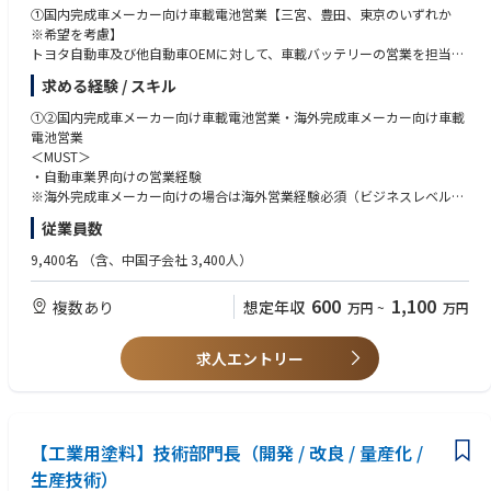
①国内完成車メーカー向け車載電池営業【三宮、豊田、東京のいずれか
※希望を考慮】
トヨタ自動車及び他自動車OEMに対して、車載バッテリーの営業を担当い
ただきます。
求める経験 / スキル
＜具体的には＞
・トヨタ自動車及び他自動車OEM向けの顧客営業
①②国内完成車メーカー向け車載電池営業・海外完成車メーカー向け車載
・量産後の数量管理・品質に関する窓口対応 等
電池営業
・新規プロジェクトの製品仕様、数量、日程、価格及び投資等の商談及
＜MUST＞
び契約管理
・自動車業界向けの営業経験
・供給、品質、BCP（事業継続計画）等の窓口対応 他
※海外完成車メーカー向けの場合は海外営業経験必須（ビジネスレベルの
・国内/海外の各拠点の支援
語学力は必須となります）
従業員数
・新規プロジェクトのリーディング
＜WANT＞
9,400名
（含、中国子会社 3,400人）
②海外完成車メーカー向け車載電池営業【三宮、豊田、東京のいずれか
以下いずれかをお持ちの方
※希望を考慮】
・トヨタ社、もしくはトヨタ社系法人向け顧客営業経験
600
1,100
複数あり
想定年収
万円
~
万円
北米・欧州・中国等の海外完成車メーカー向け車載電池の営業を担当いた
・他自動車OEM向け営業経験
だきます。
・セールスエンジニア(技術営業)の経験
＜具体的には＞
・海外駐在、留学の経験
求人エントリー
・財務諸表に関する知見
・北米・欧州・中国等の海外完成車メーカー向け車載電池の提案営業を
・プロジェクトマネジメント（製品企画〜立ち上げ）経験
担当
・ビジネス英語
・量産後の数量管理・品質に関する窓口対応 等
・新規プロジェクトの製品仕様、数量、日程、価格及び投資等の商談及
【工業用塗料】技術部門長（開発 / 改良 / 量産化 /
③トヨタ向け営業業務（管理企画）
び契約管理
＜MUST＞
生産技術）
・供給、品質、BCP（事業継続計画）等の窓口対応 他