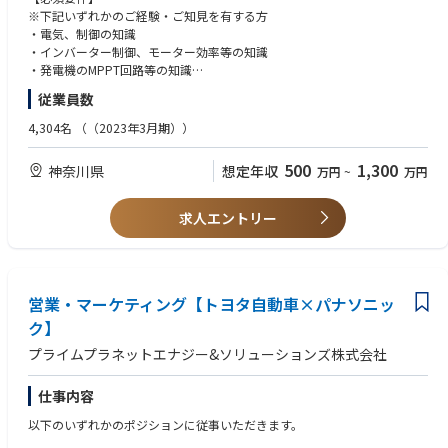
ご本人の強みや適性を活かしながら、将来的には海外事業全体の成長を担
悟と意欲のある方
・新規事業開発
※下記いずれかのご経験・ご知見を有する方
うリーダーとして、以下のような領域で中心的な役割を担っていただくこ
・企業深耕、企業開拓
・電気、制御の知識
とを期待しています。
・顧客折衝、営業活動
・インバーター制御、モーター効率等の知識
・海外市場における営業戦略の立案と推進、代理店ネットワークの再構
・トップアプローチ 等
・発電機のMPPT回路等の知識
築・拡充
・市場調査マーケテイングにおける幅広い行動力
・中長期的な販売チャネル構想の策定と実行リード
従業員数
・ビジネスレベルでの英語実務経験
・主要国・地域におけるパートナーアライアンス戦略の主導
4,304名
（（2023年3月期））
・自社海外拠点（中国・チェコ）と連携したグローバル経営への参画
【歓迎要件】
・将来的には、エリア全体を統括するマネジメントポジションへの登用も
・電動化商品eAXLE等の設計実務経験
視野
500
1,300
神奈川県
想定年収
万円
~
万円
・自動車動力伝達系の設計実務経験
【社風】
求人エントリー
・一人ひとりの裁量が大きく、年齢や入社年次に関係なく、自ら考え、提
案・実行できる機会が豊富にあります。
・過去の慣習に縛られず、成果に直結する取り組みであればスピード感を
持って実現できる風土です。
・上下関係にとらわれないオープンな議論が歓迎され、現場からの発信や
営業・マーケティング【トヨタ自動車×パナソニッ
意思決定への参画が推奨されます。
ク】
・成果を上げた人材には新規プロジェクトや事業創出のリードも任される
チャンスがあり、手応えのある挑戦が可能です。
プライムプラネットエナジー&ソリューションズ株式会社
仕事内容
以下のいずれかのポジションに従事いただきます。