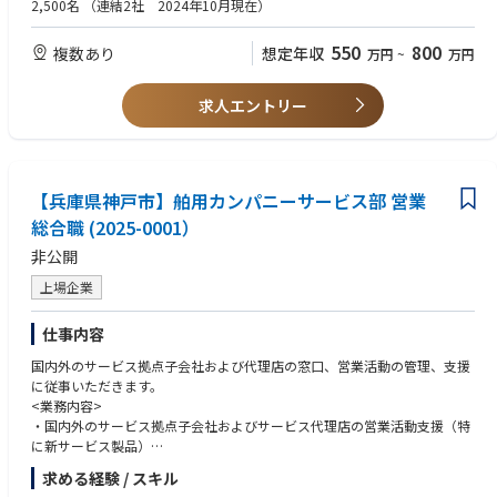
・基本的なエクセル、PPT、Word操作等
2,500名
（連結2社 2024年10月現在）
損益管理（P/L管理）
予算管理およびキャッシュフロー管理
【尚可】
550
800
複数あり
想定年収
万円
~
万円
財務諸表の分析および経営判断への活用
・海外駐在または海外勤務経験
本社との連携、および会計監査対応
・法人営業経験
・ASEAN地域でのビジネス経験
求人エントリー
4．組織マネジメント
・現地法人責任者または事業責任者経験
現地スタッフの採用・育成・評価
・FMCG、衛生用品、日用品、食品、ヘルスケア関連業界での経験
組織体制の構築および強化
・ベトナム市場に関する知識
・ベトナム語
■魅力
【兵庫県神戸市】舶用カンパニーサービス部 営業
サラヤは、衛生・健康分野を基盤としながら、消毒剤にとどまらず、医療
【人物面】
総合職 (2025-0001）
機器、ICT、健康食品、食品加工など新たな領域へも積極的に事業を拡大
・自ら課題を発見し、解決まで推進できる方・異文化環境に柔軟に適応で
非公開
しています。
きる方
現在、世界44拠点にグループ会社を展開し、海外事業本部では約12か国の
・高いリーダーシップと実行力を有する方・数字に基づく経営判断ができ
上場企業
多国籍メンバーと協働しながら、多様な文化・市場に触れ、グローバルに
る方
成長できる環境があります。
・成長志向を持ち、新規事業や市場開拓に挑戦できる方
仕事内容
世界各地で人々の暮らしや医療現場を支える高品質製品に携わりながら、
BtoB・BtoC双方の事業を通じて、幅広い実務経験と国際的な視野を身に
国内外のサービス拠点子会社および代理店の窓口、営業活動の管理、支援
つけることができる職場です
に従事いただきます。
<業務内容>
・国内外のサービス拠点子会社およびサービス代理店の営業活動支援（特
に新サービス製品）
・部品販売・修理およびメンテナンス工事販売に関連する顧客営業窓口担
求める経験 / スキル
当