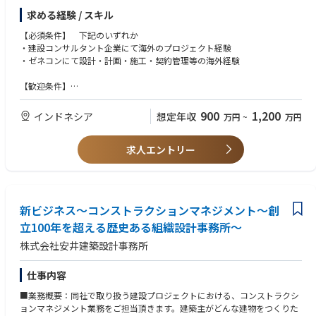
今後は、土木分野として、河川・ダム・電力土木・地質・上水道・下水道
求める経験 / スキル
分野などの受注も考えております。
【必須条件】 下記のいずれか
※ビザが整い次第、ジャカルタに駐在頂きます。
・建設コンサルタント企業にて海外のプロジェクト経験
・ゼネコンにて設計・計画・施工・契約管理等の海外経験
【歓迎条件】
・各分野における技術士等の有資格者
・JICA事業・借款事業関連の技術業務経験者
900
1,200
インドネシア
想定年収
万円
~
万円
・ビジネス対応可能な英語力
求人エントリー
新ビジネス～コンストラクションマネジメント～創
立100年を超える歴史ある組織設計事務所～
株式会社安井建築設計事務所
仕事内容
■業務概要：同社で取り扱う建設プロジェクトにおける、コンストラクシ
ョンマネジメント業務をご担当頂きます。建築主がどんな建物をつくりた