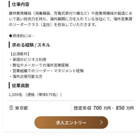
は、高性能ロジックチップ、先進メモリチップ、特殊半導体、ウェーハ、
Japanese N1(Native level)
仕事内容
レチクル、先進パッケージング、プロセス装置、材料など、半導体エコシ
English (Business level)
ステム全体における製造プロセスに影響を与える可能性のある欠陥やばら
Ability to work independently and lead cross-functional teams.
農林業用機械（消毒機器、充電式草刈り機など）や産業用機械の製造にお
つきを発見、特性評価、監視します。Semi PCは、革新的な技術、緊密な
Analytical mindset with problem-solving capabilities.
いて高い技術力を持ち、海外展開に力を入れている当社にて、海外営業課
連携、そしてダイナミックなグローバルチームの組み合わせを通じて、お
のリーダークラス（主任）を担当していただきます。
客様の最も重要な課題を解決します。Semi PCは、研究開発、エンジニア
■Preferred Skills
リング、営業、マーケティング、アプリケーション分野における人材を求
◆具体的には
めています。これにより、お客様の成功を推進する最先端のプロセス制御
Experience with metrology, inspection, or lithography tools.
◎新規市場の開拓 ：未開拓国への訪問調査、市場分析、販売戦略
求める経験 / スキル
ソリューションを継続的に提供します。
Familiarity with Japanese semiconductor manufacturers and their busine
の立案、展示会への出店
ss culture.
◎既存代理店との関係強化 ：定期訪問、商談、新製品提案
【必須条件】
■Key Responsibilities
Strategic thinking and ability to influence decision-makers.
◎新規代理店の開拓 ：候補先の選定、アプローチ、契約交渉
・英語のビジネス利用
◎プレイングマネージャー ：特定地域や製品ラインの販売戦略の立案と実
・商社やメーカーでの海外営業経験
Represent KLA to customers and vice versa in all sales-related activities.
行、進捗管理
・営業組織でのリーダー・マネジメント経験
Develop and execute strategic account plans to achieve revenue and gro
◎市場調査 ：現地訪問による市場ニーズの把握、競合分
・海外出張可能な方
wth targets.
析、製品開発へのフィードバック
Identify customer needs and propose tailored solutions using KLA’s prod
従業員数
◎社内連携 ：開発部門や生産部門との連携による市場ニー
uct portfolio.
ズに合った製品提案
1,006名
（連結（単体679名））
Present product roadmaps and technical capabilities to customers.
Coordinate product demonstrations and technical discussions with inter
※海外出張は2～3ヶ月に一度、2週間程度の出張が発生します。
700
850
nal teams.
東京都
想定年収
万円
~
万円
Prepare and negotiate pricing quotations and contracts in alignment wit
【主要国】
h company policies.
北米、アジア、中南米など
求人エントリー
Monitor and follow up on order processing, delivery schedules, and acc
ounts receivable.
◆組織構成
Maintain detailed records of customer interactions and visit summaries.
海外営業本部は課長以下、メンバークラス5名の合計6名で構成されており