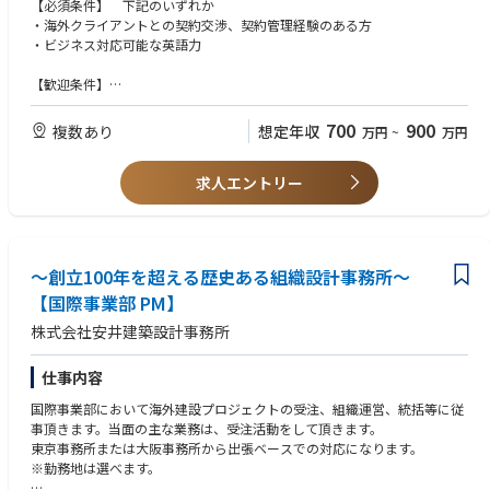
【担当業務詳細】
【必須条件】 下記のいずれか
・新規業務の情報収集
・海外クライアントとの契約交渉、契約管理経験のある方
・契約対応（契約書作成、リーガルチェック、契約交渉）
・ビジネス対応可能な英語力
・海外現地の税務、会計対応
※海外へは出張ベースであり、駐在に関しては現在考えておりません。
【歓迎条件】
・建設コンサルタントもしくはゼネコンでの従事経験者
・海外のインフラプロジェクトの受注活動経験
700
900
複数あり
想定年収
万円
~
万円
・海外のインフラプロジェクトに従事し、契約管理に精通する方
・JICA事業・借款事業関連の技術業務経験者
求人エントリー
～創立100年を超える歴史ある組織設計事務所～
【国際事業部 PM】
株式会社安井建築設計事務所
仕事内容
国際事業部において海外建設プロジェクトの受注、組織運営、統括等に従
事頂きます。当面の主な業務は、受注活動をして頂きます。
東京事務所または大阪事務所から出張ベースでの対応になります。
※勤務地は選べます。