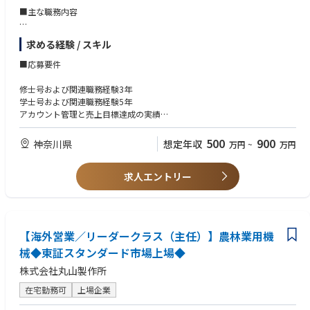
■主な職務内容
営業関連活動全般において、顧客に対するKLAの代表者としての役割、お
求める経験 / スキル
よびKLAに対する顧客の代表者としての役割を担う。
収益目標および成長目標の達成に向け、戦略的アカウント計画を策定・実
■応募要件
行する。
顧客のニーズを特定し、KLAの製品ポートフォリオを活用したカスタマイ
修士号および関連職務経験3年
ズソリューションを提案する。
学士号および関連職務経験5年
製品ロードマップおよび技術的能力を顧客に提示する。
アカウント管理と売上目標達成の実績
社内チームと連携し、製品デモンストレーションおよび技術的議論を調整
日本語・英語によるコミュニケーション能力と交渉力
する。
日本語能力試験N1（ネイティブレベル)
500
900
神奈川県
想定年収
万円
~
万円
会社方針に沿った価格見積書および契約書の作成・交渉を行う。
英語（ビジネスレベル）
受注処理、納期、売掛金の進捗を監視・フォローアップする。
自律的に業務を遂行し、クロスファンクショナルチームを率いる能力
顧客とのやり取りや訪問内容の詳細な記録を管理する。
求人エントリー
分析的思考と問題解決能力
エンジニアリング、マーケティング、カスタマーサポートチームと部門横
断的に連携する。
■Qualifications
経営陣に対し、定期的な売上予測と市場情報を提供する。
Doctorate (Academic) Degree and 0 years related work experience;
【海外営業／リーダークラス（主任）】農林業用機
■グループ／部門
Master's Level Degree and related work experience of 3 years;
械◆東証スタンダード市場上場◆
Bachelor's Level Degree and related work experience of 5 years
半導体プロセス制御（Semi PC）事業部門は、AI、データセンター、自動
Proven track record of managing complex accounts and achieving sales
株式会社丸山製作所
車、電子機器など、現在および将来の技術を支えるチップの高品質な生産
targets.
を保証する包括的な製品ポートフォリオの設計、構築、販売、サポートを
Strong communication and negotiation skills in both Japanese and Engl
在宅勤務可
上場企業
行っています。Semi PCの差別化された検査・計測・データ分析システム
ish.