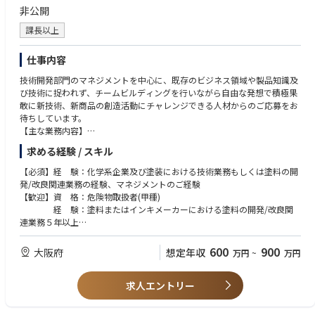
・完成車メーカーへの法人営業経験・プロジェクトマネジメント経験をお
非公開
・国内/海外の各拠点の支援
持ちの方
・新規プロジェクトのリーディング
課長以上
＜WANT＞
③トヨタ向け営業業務（管理企画）［三宮、豊田］
・トヨタ社、もしくはトヨタ社系法人向け顧客営業経験
仕事内容
車載向けリチウムイオン電池の自動車OEM向け営業部門の企画・管理を中
・他自動車OEM向け営業経験
心としたミドル～バックオフィス機能を担当いただきます。バックオフィ
・セールスエンジニア(技術営業)の経験
技術開発部門のマネジメントを中心に、既存のビジネス領域や製品知識及
ス機能であっても、顧客窓口部門として、顧客対応～社内調整まで対応い
・海外駐在、留学の経験
び技術に捉われず、チームビルディングを行いながら自由な発想で積極果
ただきます。
・財務諸表に関する知見
敢に新技術、新商品の創造活動にチャレンジできる人材からのご応募をお
＜具体的には＞
・プロジェクトマネジメント（製品企画〜立ち上げ）経験
待ちしています。
・トヨタ社向けの顧客営業のバックオフィス、もしくは営業管理・営業
・ビジネス英語
【主な業務内容】
企画
① カーボンニュートラル社会実現に貢献する塗料開発業務（開発から量
・電池事業を取り巻く法規関連の対応に向けた全社取纏めと顧客との調
求める経験 / スキル
④顧客販売管理
産化まで）
整
② 新規市場及び既存市場における商品開発のための企画立案、要求品質
【必須】経 験：化学系企業及び塗装における技術業務もしくは塗料の開
・量産品、試作品の仕様、数量、日程、収支の管理と価格折衝
＜MUST＞
の確認と商品設計など
発/改良関連業務の経験、マネジメントのご経験
・量産移行済プロジェクトにおける価格管理・調整
・販売管理（販売価格・販売数量を管理、売上計画の立案、進捗管理）の
③ 開発商品の国内外市場導入（海外拠点への技術移管対応含む）
【歓迎】資 格：危険物取扱者(甲種)
・国内/海外の各拠点の支援
ご経験
④ 開発技術の環境貢献度合いの可視化活動（LCA策定）
経 験：塗料またはインキメーカーにおける塗料の開発/改良関
・自動車電動化の地域市場・技術・顧客動向の調査
・製造業の法人営業経験・プロジェクトマネジメント経験
⑤ テクニカルサービス（顧客要望の対応、塗料施工現場対応など）
連業務５年以上
⑥ 開発チーム、及び部門マネジメント
知 識：カーボンナノチューブ、樹脂合成技術、塗装、印刷、無
④顧客販売管理［三宮、豊田、東京］
＜WANT＞
【当ポジションへの期待】
機化学、生産管理、工程管理
600
900
車載向けリチウムイオン電池の自動車OEM向け営業部門の企画・管理を中
大阪府
想定年収
万円
~
万円
・自動車OEMへの法人経験
入社後は各領域の様々な商品開発に必要なビジネス環境や塗料設計、塗装
心としたミドル～バックオフィス機能を担当いただきます。
や評価手法を経験とともに構築していただきます。
＜具体的には＞
＜求める人物像＞
その後各プロジェクトの担当者として計画立案、塗料設計、チームのマネ
求人エントリー
・販売・経費計画の立案および月次での予実管理
・多くの利害関係者を巻き込んで仕事を進められるコミュニケーション力
ージメントなどを担当いただき、海外拠点との連携と技術交流、グローバ
・計画、実績の差異分析を行い、課題・リスクの洗い出し、経営への課題
をお持ちの方
ルビジネス拡大への貢献を担っていただくことを期待しています。商品開
提起