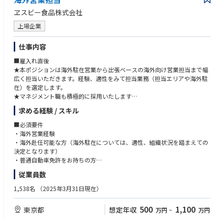
ヱスビー食品株式会社
上場企業
仕事内容
■雇入れ直後
★本ポジションは海外駐在営業から出張ベースの海外向け営業担当まで幅
広く担当いただきます。経験、適性をみて担当業務（担当エリアや海外駐
在）を選定します。
★マネジメント職も積極的に採用いたします
求める経験 / スキル
■業務の特徴
担当エリアの販売体制構築、エリア戦略策定、代理店との協業および管
■必須要件
理、育成、ブランド認知とブランドシェアの向上を目指し活動する業務と
・海外営業経験
なります。担当エリアの責任者、あるいは担当者として代理店政策、販売
・海外赴任可能な方（海外駐在については、適性、組織状況を踏まえての
戦略策定、実行、出張まで幅広く携わって頂きます。なお、本ポジション
決定となります）
はコミュニケーションを重視していることから原則出社勤務となります。
・普通自動車免許をお持ちの方
適性を踏まえて、海外赴任、海外拠点起ち上げなども担って頂きます
・自ら担当エリアの販売計画、販売戦略、それに紐づくアクションプラン
従業員数
を立案し、目標達成に向けて実行、進捗管理ができる方
・新しい事業に果敢にチャレンジできる方
1,538名
（2025年3月31日現在）
■歓迎要件
500
1,100
東京都
想定年収
万円
~
万円
・国内外でのFMCG（日用消費財）の営業経験がある方