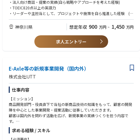
・各国の市場動向分析、販売計画策定、販促企画（展示会・広告・販売支
・法人向け商談・提案の実績(自ら戦略やアプローチを考えた経験)
援物）
・TOEIC820点以上の英語力
・現地ユーザー向けの商談、製品提案、納入、試運転の支援（技術部門と
・リーダーや主担当として、プロジェクトや施策を自ら推進した経験 (営
連携）
業戦略実行、新規販路開拓、海外代理店支援など)
・売上・利益目標の目標策定と達成マネジメント
900
1,450
神奈川県
想定年収
万円
~
万円
・若手営業メンバーの育成・指導
【歓迎】
・海外出張あり
・機械装置や産業機械などのBtoB製品を扱った営業経験
※1週間～2か月間／1～2か月ごと
求人エントリー
・海外営業経験、海外代理店のマネジメント経験
※頻度は担当先による
・機械装置の試運転・納入支援・メンテナンスなどの技術サポート経験
・海外出張や中長期駐在の経験
担当国：アメリカ・インド・メキシコ・タイ・ベトナム・シンガポール・
・チームマネジメント経験や、メンバーの育成指導経験
フィリピン・ブラジルなど30カ国以上
・スペイン語力
E-Axle等の新規事業開発（国内外）
※毎年新規の取引も拡大して売上も年々伸びている為、やりがいや成長を
実感できます。
【求める人物像】
株式会社IJTT
※様々な国を相手にできる、グローバルでダイナミックな仕事です。
・前職において、売上・利益・販路開拓などの明確な成果を上げ、そのプ
ロセスを自ら主導した経験がある方
仕事内容
【製品納入先】
・全体の目標達成に向け、自ら課題を設定し、戦略と実行計画と立てて推
下水処理場、日清食品・コカ・コーラ等の食品製造工場、トヨタ自動車等
進できる方
【ミッション】
の自動車製造工場、東京ミッドタウン・関西空港等の大規模商業施設等
・状況の変化や異文化の中でも柔軟に対応し、周囲と連携しながら実行力
商品開発部門・役員直下で当社の新商品技術の知識をもって、顧客の開発
を発揮できる方
陣を中心とした事業開発・提案活動に従事していただきます。
【部署構成】
・論理的かつ簡潔な思考・発言ができ、適切なタイミングでの報連相が行
顧客は国内外を問わず活動を広げ、新規事業の実績つくりを担う内容で
6名 ※異業界からの中途入社の社員も活躍中
える方
す。
・製品や顧客に対する深い理解と専門性に加え、社内外との信頼関係を構
求める経験 / スキル
築できる対人スキルを備えた方
【詳細】
【将来お任せしたいこと】
・将来的に、海外市場をけん引するマネジメント人材として事業を担う覚
・技術提案
【必須要件】