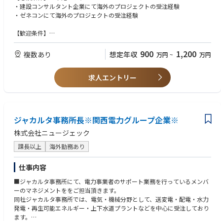
・契約終了後の全設備撤去計画
・建設コンサルタント企業にて海外のプロジェクトの受注経験
・長期中断中に発生した事故対応
・ゼネコンにて海外のプロジェクトの受注経験
・復旧作業計画と実施
・事故費用求償対応
【歓迎条件】
・契約および法律に基づく各種対応
・各分野における技術士等の有資格者
・弁護士との戦略策定 など
・JICA事業・借款事業関連の技術業務経験者
900
1,200
複数あり
想定年収
万円
~
万円
※海外へは出張ベースであり、駐在に関しては現在考えておりません。
・ビジネス対応可能な英語力
求人エントリー
ジャカルタ事務所長※関西電力グループ企業※
株式会社ニュージェック
課長以上
海外勤務あり
仕事内容
■ジャカルタ事務所にて、電力事業者のサポート業務を行っているメンバ
ーのマネジメントををご担当頂きます。
同社ジャカルタ事務所では、電気・機械分野として、送変電・配電・水力
発電・再生可能エネルギー・上下水道プラントなどを中心に受注しており
ます。