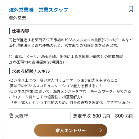
nufacturing ecosystem. Virtually every electronic device in the world is pr
oduced using our technologies. No laptop, smartphone, wearable devic
海外営業職 営業スタッフ
e, voice-controlled gadget, flexible screen, VR device or smart car would
海外営業
have made it into your hands without us. KLA invents systems and solutio
ns for the manufacturing of wafers and reticles, integrated circuits, packa
ging, printed circuit boards and flat panel displays. The innovative ideas
仕事内容
and devices that are advancing humanity all begin with inspiration, resea
同社が推進する東南アジア市場のビジネス拡大への貢献(シンガポールなど
rch and development. KLA focuses more than average on innovation and
海外現地法人と密な連携のもと、営業面での相乗効果を産み出す。
we invest 15% of sales back into R&D. Our expert teams of physicists, en
gineers, data scientists and problem-solvers work together with the worl
1）電話、メール、Web会議、出張による各国現地顧客との直接商談
d’s leading technology providers to accelerate the delivery of tomorro
2) 各国現地の市場探索(市場調査)
w’s electronic devices. Life here is exciting and our teams thrive on tacklin
3) 各国の販売代理店に対する営業促進活動(海外現地法人との協働)
g really hard problems. There is never a dull moment with us.
求める経験 / スキル
※候補者の強み・関心、および事業の進行ステージに応じて、柔軟な役割
-ビジネス上での、高い対人コミュニケーション能力を有すること
が分担される
-英語でのビジネスコミュニケーション能力を有すること
-ビジネス(営業)において、海外メンバーを含む「チームワーク」ができる
※ミッション詳細は担当コンサルタントから説明しますので、遠慮なくご
こと(チーム員としての協調性、相互理解力)
要望くださいませ。
-「売上拡大」という主目的のため、自身の役割を固定化しすぎず状況に応
じて柔軟に職責をはたすことができること
※アルテコ社海外拠点：https://www.alteco.co.jp/company/relation/
500
800
大阪府
想定年収
万円
~
万円
求人エントリー