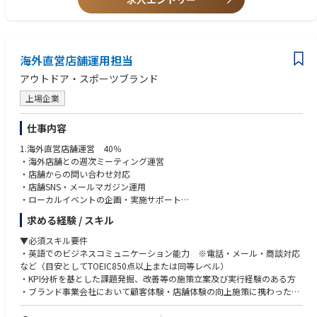
海外直営店舗運用担当
アウトドア・スポーツブランド
上場企業
仕事内容
1.海外直営店舗運営 40％
・海外店舗との週次ミーティング運営
・店舗からの問い合わせ対応
・店舗SNS・メールマガジン運用
・ローカルイベントの企画・実施サポート
・出荷・店舗オペレーションサポート
求める経験 / スキル
・Shopifyを活用した店舗運営業務
▼必須スキル要件
2.販促・マーケティング 30％
・英語でのビジネスコミュニケーション能力 ※電話・メール・商談対応
・マーケティングチームと連携した販促企画立案・実行
など（目安としてTOEIC850点以上または同等レベル）
・店舗視点での販促施策推進
・KPI分析を基とした課題発掘、改善等の施策立案及び実行経験のある方
・Google Business Profile運用
・ブランド事業会社において顧客体験・店舗体験の向上施策に携わった経
・店舗集客施策の企画・実行
験のある方
・Excelでの関数知識（VLOOKUP・ピボットテーブル等）及びWord・Po