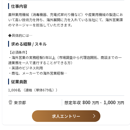
・施設建築プロジェクトにおける建築設計(意匠・構造)のコンセプト立案
仕事内容
から企画・基本計画・技術検討・設計検証・工事監理まで、すべての工程
に携わっていただきます。
農林業用機械（消毒機器、充電式草刈り機など）や産業用機械の製造にお
・大規模スポーツ・エンターテインメント施設/ホテル/R&D生産施設/公
いて高い技術力を持ち、海外展開に力を入れている当社にて、海外営業課
共、PPP・PFI/まちづくり・複合施設/教育施設/物流施設/ 医療施設/官公
のマネージャーを担当していただきます。
庁施設などにおいて、大型建設プロジェクトのコンサルティング、そこに
おける課題解決に向けたソリューションサービス(CM/PM、FM/LCM等)の
◆具体的には
提供を行っていただきます。
◎新規市場の開拓：未開拓国への訪問調査、市場分析、販売戦略の立案、
求める経験 / スキル
・各業界における大手企業の事業計画・企画段階（最上流）から携わり、
展示会への出店
建物を建てる事がゴールではなく、場合によってはその建物を通じて得ら
◎既存代理店との関係強化：定期訪問、商談、新製品提案
【必須条件】
れる収益や地域貢献性など、企業の事業性や社会課題を解決することを念
◎新規代理店の開拓：候補先の選定、アプローチ、契約交渉
・海外営業の実務経験5年以上（市場調査から代理店開拓、商談までの一
頭に置いた提案を行います。
◎プロジェクトマネジメント：特定地域や製品ラインの販売計画立案、進
連業務を一人で進行することができる方）
■業界のトレンド・動向
捗管理
・英語のビジネス利用
・現在の建設業界について官庁工事においては入札の不落・不調、民間工
◎市場調査：現地訪問による市場ニーズの把握、競合分析、製品開発への
・商社、メーカーでの海外営業経験
事においては建設プロジェクトの凍結といった問題が浮上しております。
フィードバック
・リーダー、マネジメントのご経験
この背景としては2013年以降に浮き彫りとなった技術者不足による建設費
従業員数
◎社内連携：開発部門や生産部門との連携による市場ニーズに合った製品
の高騰にありますが、その結果、品質面でのリスクも抱える事となってお
提案
1,006名
（連結（単体679名））
ります。
同社においては、建設プロジェクトを円滑に進めるために設計段階・工事
※海外出張は2～3か月に一度・2週間程度の出張が発生します。
800
1,000
段階それぞれにおいての効率化を推し進める事と、品質・コストの最適化
東京都
想定年収
万円
~
万円
を実現できる専門家を求めています。
◆組織構成
海外営業本部は課長以下、メンバークラス5名の合計6名で構成されており
求人エントリー
【実績例】
ます。
・メニコン シアターAoiビル 愛知県名古屋市
・GRANODE広島 広島県広島市