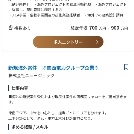
a/
【歓迎条件】 ・海外プロジェクトの受注活動経験 ・海外プロジェクト
に従事し、契約管理に精通する方
・JICA事業・借款事業関連の技術業務経験者 ・海外での建築設計請負営
業経験 ・資本金5億円以上の企業と取引実績のある方
700
900
複数あり
想定年収
万円
~
万円
求人エントリー
新規海外案件 ※関西電力グループ企業※
株式会社ニュージェック
仕事内容
■海外の新規案件受注および既受注案件の商務面フォローをご担当頂きま
す。
東南アジア、中米を中心とし、担当ごとにエリアを分けます。
土木分野として、ダム・電力土木分野が主力となり、
電気・機械分野として、送変電・配電・水力発電・再生可能エネルギー・
求める経験 / スキル
上下水道プラントなども考えております。