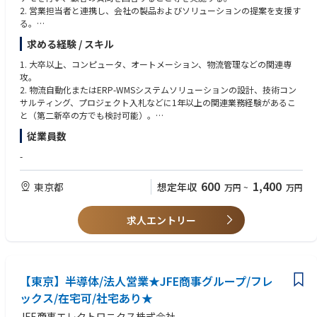
出張：ほとんど無い（将来、顧客との面談や代理店の支援のための出張あ
2. 営業担当者と連携し、会社の製品およびソリューションの提案を支援す
り）
る。
休日出勤：ほとんど無いが、極まれに在宅勤務対応あり
3. 営業担当者と共に顧客との商談を行い、契約書を作成および締結する。
求める経験 / スキル
有給取得率：約80％
4. 顧客からいただいた製品や技術に関する意見を迅速に技術部門にフィー
フレックスタイム制：あり
ドバックする。
1. 大卒以上、コンピュータ、オートメーション、物流管理などの関連専
（フレキシブルタイム：5:00-11:00/13:45-22:00、コアタイム：11:00-13:
5. 営業担当者や新しいソリューションエンジニアに対し技術的なトレーニ
攻。
45）
ングを行う。
2. 物流自動化またはERP-WMSシステムソリューションの設計、技術コン
在宅勤務：あり（4-6日程度/月）
サルティング、プロジェクト入札などに1年以上の関連業務経験があるこ
職場の雰囲気：
と（第二新卒の方でも検討可能）。
・グループミーティングを開催し、各担当者の情報や課題を共有し各個の
3. 物流およびITシステムのニーズ分析およびシステムアーキテクチャ設計
課題解決を行っている
従業員数
の能力があること。
・１ヵ月に一度の上司との面談で、業務からプライベートに関するトピッ
4. 優れたソリューションの技術的コミュニケーションおよびプレゼンテー
-
クスまで密にコミュニケーションが図れる
ションスキルを持ち、英語の会話能力が優れていること。
・DXを積極的に活用（Salesforce）し効率化を推進中
5. 良好なコミュニケーション能力およびチームワーク精神を持ち、出張に
600
1,400
転勤：将来、ご本人意思を確認し、海外拠点への赴任の可能性もあり
東京都
想定年収
万円
~
万円
対応できること。
キャリアパス：国内外のサービス代理店担当営業を経験し、海外拠点長ま
たはMROビジネスセールスのスペシャリストに育成予定
求人エントリー
【東京】半導体/法人営業★JFE商事グループ/フレ
ックス/在宅可/社宅あり★
JFE商事エレクトロニクス株式会社