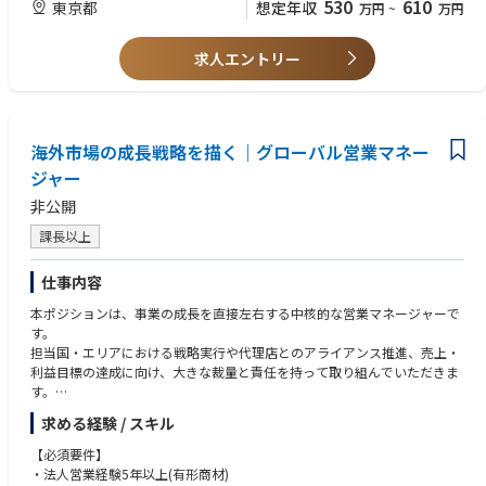
530
610
東京都
想定年収
万円
~
万円
3. 売上分析・CRM 30％
werPointを用いた資料作成スキルをお持ちの方
・KPI・売上レポート作成
・売上分析と改善アクション立案
求人エントリー
▼歓迎スキル要件
・地域別顧客分析
・異文化環境での業務経験のある方
・店舗顧客化施策の推進
・アパレル・スポーツ・アウトドア業界での実務経験のある方
・販売実績・顧客データ分析
・Shopifyを利用した業務経験のある方
・国内外の店舗運営、リテール戦略の改善、立案、運営経験のある方
海外市場の成長戦略を描く｜グローバル営業マネー
年2回程度 主に欧米への出張を予定しています。
・企画から販売まで、モノづくりのに関連する社内外各所と連携して施策
ジャー
を推進した経験のある方
非公開
課長以上
仕事内容
本ポジションは、事業の成長を直接左右する中核的な営業マネージャーで
す。
担当国・エリアにおける戦略実行や代理店とのアライアンス推進、売上・
利益目標の達成に向け、大きな裁量と責任を持って取り組んでいただきま
す。
求める経験 / スキル
インフラ水処理機器の営業業務
・既存代理店との関係構築と案件拡大
【必須要件】
・新規代理店の開拓（市場調査、販路戦略、契約交渉含む）
・法人営業経験5年以上(有形商材)