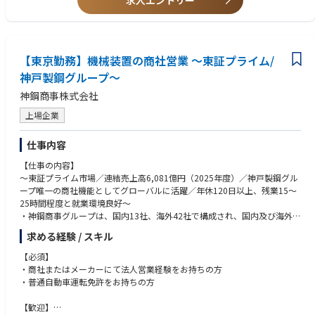
求人エントリー
（20代3名、30代1名、40代1名、50代1名、60代1名）
＜やりがい＞
■営業として裁量権があるポジションです。戦略を含め、自分で計画を立
てて、スケジュールを調整しながら進行頂けます。自分の考え方をしっか
【東京勤務】機械装置の商社営業 〜東証プライム/
り行動に落として成果を出したい方に最適です。
神戸製鋼グループ〜
■JFEのブランド力及び海外ネットワークの強みがあり、グローバル人材
神鋼商事株式会社
として成長してキャリアアップ頂ける機会も用意しています。
上場企業
＜働き方＞
フレックスタイム制度を活用し、柔軟な働き方が可能です。
仕事内容
またライフイベントと仕事の両立を支援する各種制度も充実してます。
・フレックス：8時~10時に出社など、皆様ご自身のご事情に合わせて柔軟
【仕事の内容】
にご利用されております。
〜東証プライム市場／連結売上高6,081億円（2025年度）／神戸製鋼グル
・産育休：取得率100%であり、パパ育休も取得可能です。また、出産祝
ープ唯一の商社機能としてグローバルに活躍／年休120日以上、残業15〜
い金などの制度もございます。
25時間程度と就業環境良好〜
・神鋼商事グループは、国内13社、海外42社で構成され、国内及び海外に
＜同社について＞
おいて鉄鋼・鉄鋼原料・非鉄金属・機械・溶材を主体とした各種商品を展
世界を相手に挑戦し続けるプライム上場JFEグループ唯一のエレクトロニ
求める経験 / スキル
開しているグローバル商社です。そんな当社にて営業職を募集します。
クス商社です。
・機械・溶接本部 機械ユニット 産業機械部 圧縮機グループにおける営
【必須】
スマートフォンから人工衛星まで、多岐に渡る製品の性能を左右する半導
業担当となります。
・商社またはメーカーにて法人営業経験をお持ちの方
体の販売・開発や、現代のものづくりに欠かせない各種生産用設備の販
・普通自動車運転免許をお持ちの方
売・保守など、多様なエレクトロニクス製品＆サービスを、7カ国12拠点
【業務内容追記】
に跨る海外ネットワークおよび技術サポート力を生かし、グローバルに提
・日本全国各地のガス、電力、石油、化学などのメーカー向けに、神戸製
【歓迎】
供しています。