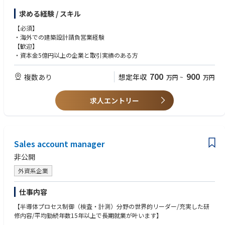
過去の実績は、下記URL参照下さい。
求める経験 / スキル
http://www.yasui-archi.co.jp/works/
【必須】
・海外での建築設計請負営業経験
【歓迎】
・資本金5億円以上の企業と取引実績のある方
700
900
複数あり
想定年収
万円
~
万円
求人エントリー
Sales account manager
非公開
外資系企業
仕事内容
【半導体プロセス制御（検査・計測）分野の世界的リーダー/充実した研
修内容/平均勤続年数15年以上で長期就業が叶います】