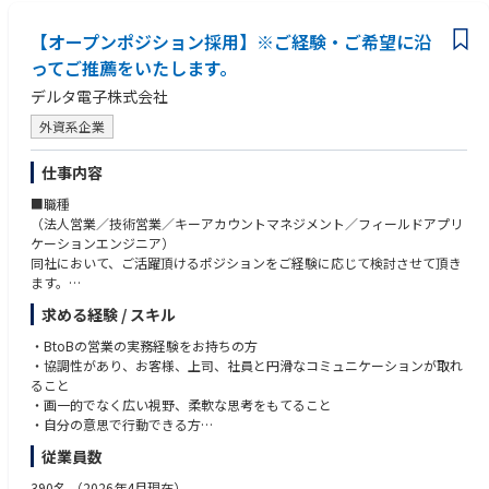
・名古屋城天守閣整備事業 愛知県名古屋市
・ニデックけいはんなテクノロジーセンター 京都府相楽郡
【オープンポジション採用】※ご経験・ご希望に沿
・NEDO国際実証事業～幹細胞再生医療研究棟 中国 上海市
ってご推薦をいたします。
・Panasonic Stadium SUITA 大阪府吹田市
・日本電産 長野技術開発センター 長野県駒ヶ根市
デルタ電子株式会社
・芦屋モーターボート競走場 福岡県遠賀郡
外資系企業
・びわこモーターボート競走場 滋賀県大津市
仕事内容
■職種
（法人営業／技術営業／キーアカウントマネジメント／フィールドアプリ
ケーションエンジニア）
同社において、ご活躍頂けるポジションをご経験に応じて検討させて頂き
ます。
仕事内容は面接を通じて決定致しますが、詳細に関しては担当までお問合
求める経験 / スキル
せ下さい。
【扱う製品について】
・BtoBの営業の実務経験をお持ちの方
当社の手がける3つの事業のうち、いずれかに配属の予定です。配属事業
・協調性があり、お客様、上司、社員と円滑なコミュニケーションが取れ
の分野により、扱う商品が異なります。
ること
■パワーエレクトロニクス
・画一的でなく広い視野、柔軟な思考をもてること
ノートパソコンやゲーム機の電源アダプタなどを扱います。業界内では有
・自分の意思で行動できる方
名で、なんと世界のシェア約50％。自社オリジナル商品のほか、大手電
【歓迎】
従業員数
機メーカーのOEMやODMの商品も手がけています。
電子機器メーカーやエネルギー業界での実務経験（年数不問）をお持ちの
■インフラストラクチャー
方は、歓迎いたします。また、英語や中国語を話せる方は業務に活かして
390名
（2026年4月現在）