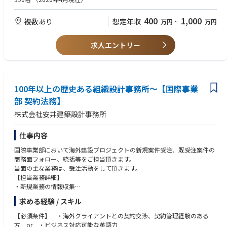
電気自動車向けのEV関連製品や、太陽光発電のシステムに関わる商品を扱
いただけます。
います。近年環境問題などが注目されていることもあり、将来性のある
400
1,000
複数あり
想定年収
万円
~
万円
分野です。
■オートメーション
工場やビルの自動化に関わる商品を扱います。例えば電子部品の製造で
求人エントリー
は、ほんの小さなホコリが商品の品質を左右するため、製造ラインの自動
化
は必須。この分野には、今後さらに注力する予定です。
【担当顧客について】
当社の営業は、数社の大手企業を担当し、新商品の開発段階から納品まで
100年以上の歴史ある組織設計事務所～【国際事業
伴走するスタイルです。中には、老若男女に大人気のゲーム機を扱う会社
部 契約法務】
や、日本屈指の電子機器メーカーも。場合によっては、1社を数名の営業
株式会社安井建築設計事務所
で担当することもあります。
【お任せする業務について】
顧客からの依頼を中国・台湾のエンジニアに伝え、仕様などを調整。とき
仕事内容
には、コンペ資料の作成やプレゼン、予算・品質管理を行なうことも。新
国際事業部において海外建設プロジェクトの新規案件受注、既受注案件の
商品の企画段階から携わります。
商務面フォロー、統括等をご担当頂きます。
当面の主な業務は、受注活動をして頂きます。
【担当業務詳細】
・新規業務の情報収集
・契約対応（契約書作成、リーガルチェック、契約交渉）
求める経験 / スキル
・海外現地の税務、会計対応
東京事務所または大阪事務所から出張ベースでの対応になります。
【必須条件】 ・海外クライアントとの契約交渉、契約管理経験のある
【過去の実績】 https://www.yasui-archi.co.jp/works/overseas/overse
方 or ・ビジネス対応可能な英語力