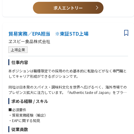
求人エントリー
貿易実務／EPA担当 ※東証STD上場
ヱスビー食品株式会社
上場企業
仕事内容
本ポジションは職種限定での採用のため基本的に転勤などがなく専門職と
してキャリア形成ができるポジションです。
同社は日本発のスパイス・調味料文化を世界へ広げるべく、海外市場での
プレゼンス拡大に注力しています。「Authentic taste of Japan」をブラン
ドメッセージとして掲げ、カレー、わさびを中心とした日本食文化を世界
求める経験 / スキル
に発信しています。
2043年に海外売上比率40％超を目指すにあたり、海外事業を強化してま
■必須要件
いります。そのためには関税の削減や撤廃に関する戦略構築も重要となり
・貿易実務経験（輸出）
ます。
・EAPに関する知見
従業員数
今回貿易実務（貿易事務）担当者として、EPA知見をお持ちの方を募集い