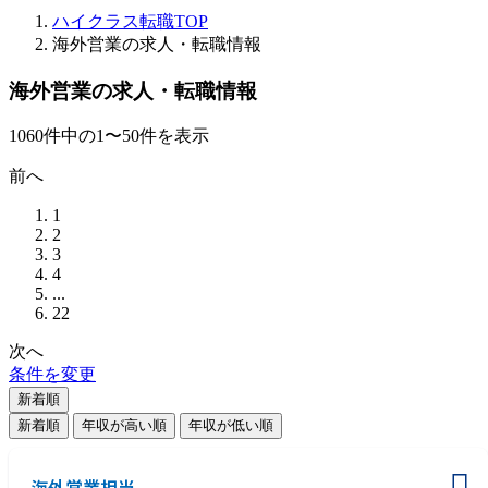
ハイクラス転職TOP
海外営業の求人・転職情報
海外営業の求人・転職情報
1060
件
中の
1
〜
50
件を表示
前へ
1
2
3
4
...
22
次へ
条件を変更
新着順
新着順
年収が高い順
年収が低い順
海外営業担当