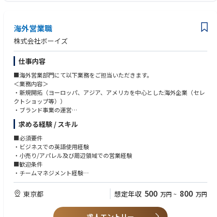
海外営業職
株式会社ボーイズ
仕事内容
■海外営業部門にて以下業務をご担当いただきます。
＜業務内容＞
・新規開拓（ヨーロッパ、アジア、アメリカを中心とした海外企業（セレ
クトショップ等））
・ブランド事業の運営
・海外展示会でのバイヤー対応
求める経験 / スキル
・予算・目標値の設定
・売上分析
■必須要件
・市場分析
・ビジネスでの英語使用経験
・ルートセールス
・小売り/アパレル及び周辺領域での営業経験
■歓迎条件
■海外出張について：年に2～4回（最長2週間）
・チームマネジメント経験
・海外での滞在・活動経験（留学・駐在・バックパッカー・ワーキングホ
リデーなど）
500
800
東京都
想定年収
万円
~
万円
・ファッション/カルチャーに理解、関心のある方
・貿易や輸出入にかかわる実務経験
求人エントリー