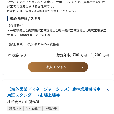
いか。その希望や思いを引き出し、サポートするため、建築主と設計者・
施工者の橋渡しをするお仕事です。
同部門には、現在25名の社員が在籍しております。
■業務詳細：
求める経験 / スキル
・物件種別：官庁施設、医療福祉施設、オフィスビル、生産施設、文教施
設など多岐に渡る大型施設。
【必須要件】
・社内においては、意匠・設備・構造の設計部門の担当者との打合せを行
・一級建築士 1級建築施工管理技士 1級電気施工管理技士 1級管工事施工
い、また対外的には発注主となる官・民のクライアント、その資金元とな
管理技士 建築設備士のいずれか
る出資者、工事を行う建設会社（ゼネコン・サブコン）など、多様なステ
ークホルダーとの接点を持つこととなります。
【歓迎要件】下記いずれかの有資格者
・業務の流れとしては、企画・設計段階におけるプロジェクトのコンセプ
・PM、CM会社における建設プロジェクトマネジメントの経験
ト・仕様策定、基本設計・実施設計、建設会社の選定、発注方式の検討、
・設計事務所、建設会社などにおける意匠設計・構造設計の経験
700
1,200
複数あり
想定年収
万円
~
万円
契約の取りまとめなどを頂き、川上から川下までクライアントの要望に沿
・デベロッパー、施設運営会社、商社などにおける商品企画、事業プロジ
い、且つ適正価格で無理なく無駄なく建設プロジェクトを取り纏めて頂く
ェクトマネジメント、技術支援などの経験
業務となります。
求人エントリー
・建設会社などにおける現場管理（品質・コスト・納期）の経験
またピュアCM方式、アットリスク方式に関しては案件により異なる手法
・構造設計一級建築士、認定コンストラクションマネジャー、認定ファシ
を用います。
リティーマネジャー、技術士など資格保有者
・事業計画から設計・施工、運営管理に至るまで、 プロジェクトのすべて
のフェーズで設計事務所、建設会社、その他すべてのプロジェクト参画者
【海外営業／マネージャークラス】農林業用機械◆
の統括・マネジメントを行い、クライアントが有している事業への「想
い」や「ニーズ」の具現化、および経営基盤の構築支援を行います。
東証スタンダード市場上場◆
・建築技術面だけではなく、クライアントの事業を推進するうえで切り離
株式会社丸山製作所
すことができない、あらゆる専門分野と連携・融合させたソリューション
を提供します。
課長以上
在宅勤務可
上場企業
■具体的な仕事内容