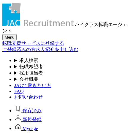
ハイクラス転職
エージェ
ント
Menu
転職支援サービスに登録する
ご登録済みの方
求人紹介を申し込む
求人検索
転職希望者
採用担当者
会社概要
JACで働きたい方
FAQ
お問い合わせ
保存済み
新規登録
Mypage