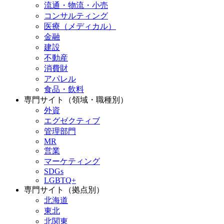
流通・物流・小売
コンサルティング
医療（メディカル）
金融
建設
不動産
消費財
アパレル
食品・飲料
専門サイト（領域・職種別）
外資
エグゼクティブ
管理部門
MR
営業
マーケティング
SDGs
LGBTQ+
専門サイト（拠点別）
北海道
東北
北関東