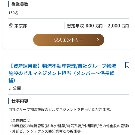
1級建築施工管理技士
従業員数
1級電気工事施工管理技士
技術士（総合技術管理建設もしくは電気電子）
150名
・上記資格に該当する建設業での実務経験5年以上
800
2,000
東京都
想定年収
万円
~
万円
・データセンター工事、コンテナ型データセンター工事経験 歓迎
・高圧、特別高圧の電気工事に関する経験 歓迎
求人エントリー
【資産運用部】物流不動産管理/自社グループ物流
施設のビルマネジメント担当（メンバー～係長候
補）
非公開
仕事内容
自社グループ物流施設のビルマネジメントを担当いただきます。
【具体的には】
・物流施設の維持管理(給排水/建築/電気系統/外構関係/その他全般の管理)
・外部ビルメンテナンス委託業者との折衝等