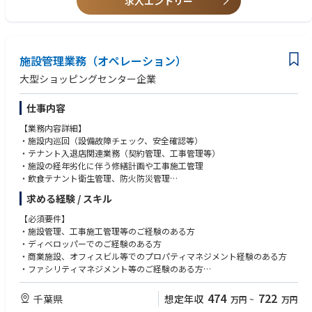
求人エントリー
施設管理業務（オペレーション）
大型ショッピングセンター企業
仕事内容
【業務内容詳細】
・施設内巡回（設備故障チェック、安全確認等）
・テナント入退店関連業務（契約管理、工事管理等）
・施設の経年劣化に伴う修繕計画や工事施工管理
・飲食テナント衛生管理、防火防災管理
・テナント従業員向け施策の検討、実施（接客研修、従業員休憩室の改修
求める経験 / スキル
など）
【必須要件】
【1日の流れ(例)】
・施設管理、工事施工管理等のご経験のある方
9:30 出社
・ディベロッパーでのご経験のある方
10:00 館内巡回（館内温度、清掃状態の確認など）
・商業施設、オフィスビル等でのプロパティマネジメント経験のある方
12:00 休憩
・ファシリティマネジメント等のご経験のある方
14:00 常駐する設備・警備・清掃企業スタッフとの打ち合わせ
15:00 テナント入店工事打合せ、実地確認
【歓迎要件】
474
722
千葉県
想定年収
万円
~
万円
17:00 防火防災訓練 企画検討
・宅建資格をお持ちの方