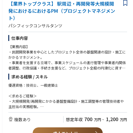
【想定残業時間】45h/月(全社平均)
【業界トップクラス】 駅周辺・再開発等大規模開
【休日出勤】 1～2日/月程度 ※設備点検のため、平日に代休を取得可能
発におけるにおけるPM（プロジェクトマネジメン
【配属部署】 サポート本部 施設管理部 プロパティグループ ビルマネ
ト）
ジメントチーム
【勤務地】 東京本社および羽田R＆Dセンター
パシフィックコンサルタンツ
【勤務形態】原則出社勤務にて就業いただきます。関連情報は同社HPをご
仕事内容
参照ください。https://www.disco.co.jp/recruit/information/measures/
【企業説明動画】https://www.youtube.com/watch?v=3C6qOqjDBMo
【業務内容】
・民間開発事業を中心としたプロジェクト全体の基盤関連の設計・施工に
かかるマネジメント。
・事業者を支援する立場で、事業スケジュールの進行管理や事業者内関係
者調整、行政協議・手続き支援など、プロジェクト全般の円滑化に資する
全体マネジメント。
求める経験 / スキル
・基盤整備工事（造成、排水、道路等）全般の設計・調整 など。
優遇資格：技術士、一級建築士
＜求めるご経験＞
・大規模開発/再開発にかかる基盤整備設計・施工調整等の管理技術者や
主担当の実務経験。
・大規模開発/再開発にかかる事業者を支援する立場でのプロジェクトマ
ネジメント等の実務経験。
700
1,200
複数あり
想定年収
万円
~
万円