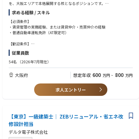
を、大阪エリアで本格展開する核となるポジションです。
求める経験 / スキル
当初は管理戸数0からのスタートですが、営業部門（収益不動産の売買）
と連携し、管理受託営業から管理体制の構築、実際のPM実務まで幅広く
【必須条件】
お任せします。管理受託営業から組織の基盤づくりまで、大きな裁量を持
・賃貸管理の実務経験、または賃貸仲介・売買仲介の経験
って推進していただきます。
・普通自動車運転免許（AT限定可）
自社管理物件（マンション・アパート・収益不動産）の不動産管理業務全
般を担当いただきます。
【歓迎条件】
・宅地建物取引士、賃貸不動産経営管理士、管理業務主任者のいずれかの
従業員数
■業務詳細
資格
・管理体制の構築：大阪エリアにおける管理物件の選定、効率的な管理フ
・投資用不動産（1棟収益マンション等）の管理経験
54名
（2026年7月現在）
ロー策定（DXツール活用）や勝てる組織作りを担います。
・管理受託営業：オーナー様へのアプローチ、新規管理契約獲得を推進し
600
800
大阪府
想定年収
万円
~
万円
ます。
・バリューアップ提案：物件ごとに最適な修繕・リノベーション企画、収
益性向上策を立案・提案します。
求人エントリー
・PM実務：リーシング戦略の立案・実行、収支管理、現場確認・トラブ
ル対応まで一貫して担当します。
＜想定される物件タイプ＞
収益一棟マンション・オフィスビル・商業ビル・複合施設・底地・駐車場
【東京】一級建築士｜ ZEBリニューアル・省エネ改
など（自社保有・再生・開発・販売中の資産を含む）
修設計担当
現在の管理棟数は100棟ほど（うち自社保有物件：約50棟）
デルタ電子株式会社