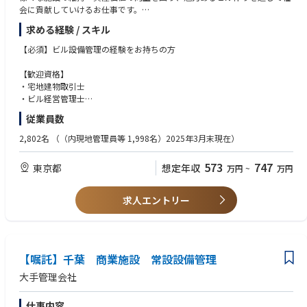
会に貢献していけるお仕事です。
求める経験 / スキル
■オーナー様、テナント様との窓口業務・契約・小修繕の提案
■担当物件 保守点検、工事調整、立ち会い
【必須】ビル設備管理の経験をお持ちの方
■各種報告書作成 など
【歓迎資格】
※（雇入れ直後）非住居物件の管理業務
・宅地建物取引士
・ビル経営管理士
・2級（建築/管工事/電気工事/電気通信工事）施工管理技士
従業員数
・消防設備士（甲種：1～5類）
・電気主任技術者三種
2,802名
（（内現地管理員等 1,998名）2025年3月末現在）
【資格尚可】
573
747
東京都
想定年収
万円
~
万円
・ボイラー技士
・建築物環境衛生管理技術者
・第二種電気工事士
求人エントリー
【嘱託】千葉 商業施設 常設設備管理
大手管理会社
仕事内容