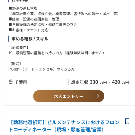
■熱源の運転管理
（年次計画立案、点検立会、業者管理、各行政への報告・届出 等）
■建物・設備の巡回点検・管理
■各種設備の法定点検・修繕工事等の立会
■お客様・テナント対応
■協力会社管理
求める経験 / スキル
■各種報告連絡（日報作成 等）
■緊急対応、簡単な修繕、管球交換 等
【必須要件】
ビル設備管理の経験をお持ちの方（経験年数は問いません）
【歓迎】
PC操作（ワード・エクセル）のできる方
330
420
千葉県
想定年収
万円
~
万円
求人エントリー
【勤務地選択可】ビルメンテナンスにおけるフロン
トコーディネーター（現場・顧客管理/営業）