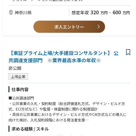
②立会検査・法定点検対応消防設備点検、エレベーター法定点検、空調保
守点検等の立会、
320
600
神奈川県
想定年収
万円
~
万円
点検業者とのスケジュール調整、テナント様への周知と当日の案内
③事務処理（請求・報告関連）協力会社からの請求書内容チェック、シス
テムへの入力、
求人エントリー
点検結果をもとにした報告書作成（フォーマットあり）作業内容の案内
文書作成・配布（テナント向け掲示文書など）
④その他ビル運営サポートテナントからの問い合わせ対応、小規模工事の
見積り依頼、社内担当者との連携
【東証プライム上場/大手建設コンサルタント】 公
共調達支援部門 ※業界最高水準の年収※
非公開
上場企業
仕事内容
■公共調達部門
・公共事業の入札・契約制度（総合評価落札方式、デザイン・ビルド方
式、ECI方式など）や監督・検査制度に関わる制度設計
・具体の公共事業におけるデザイン・ビルド方式やCM方式などの導入に
向けた検討、入札契約段階における発注者支援
・公共土木⼯事の予定価格算出に必要な建設資材価格や⼯事費等の調査
求める経験 / スキル
・公共土木⼯事の積算基準に関する検討、歩掛・諸経費の調査・解析