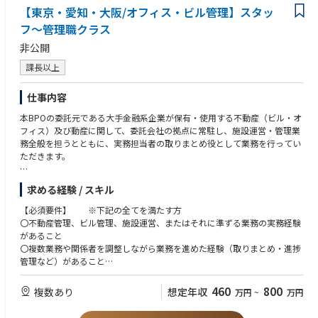
【東京・愛知・大阪/オフィス・ビル管理】スタッ
フ～管理職クラス
非公開
課長以上
仕事内容
本BPOの委託元である大手金融系企業が保有・使用する不動産（ビル・オ
フィス）及び動産に関して、委託会社の拠点に常駐し、施設運営・管理業
務全般を担うとともに、実務担当者の取りまとめ役として業務を行ってい
ただきます。
ビル管理・テナント管理・賃借管理・オフィスサービスなどの受託業務に
求める経験 / スキル
ついて、自らも業務に関与しながら、実務の管理・進捗確認・関係者との
調整を担うポジションです。
【必須要件】 ※下記の全てを満たす方
〇不動産管理、ビル管理、施設運営、またはそれに準ずる業務の実務経験
主な業務内容は以下の通りです。
があること
〇複数業務や関係者を調整しながら業務を進めた経験（取りまとめ・進捗
・【ビル管理】営繕工事/保守の計画・予算策定・実施管理、防火・防災
管理など）があること
業務、エネルギー管理業務、入居者・近隣対応など
〇顧客、テナント、協力会社（ベンダー）との折衝・調整業務の経験
・【テナント管理】日常管理（セキュリティーカード管理・駐車場管理含
〇Microsoft Officeアプリケーションを使用し、文書・説明資料作成、表計
460
800
複数あり
想定年収
万円
~
万円
む）、テナントの問合せ・要望・苦情への対応など
算・データ整理などが行えること
・【賃借管理】賃借事務所の賃料支払、賃借駐車場の管理・契約・支払業