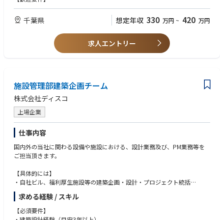
■現場施設管理経験（3年以上）
■電気工事士、ボイラー技士等 ※資格については応相談
330
420
千葉県
想定年収
万円
~
万円
■自治体、共同企業関係者との調整業務、報告資料作成業務、各種業務差
配
求人エントリー
施設管理部建築企画チーム
株式会社ディスコ
上場企業
仕事内容
国内外の当社に関わる設備や施設における、設計業務及び、PM業務等を
ご担当頂きます。
【具体的には】
・自社ビル、福利厚生施設等の建築企画・設計・プロジェクト統括
・新築／改修プロジェクトの計画立案および推進
求める経験 / スキル
・設計事務所、施工会社との調整・交渉
・工事監理業務
【必須要件】
・内製による設計および施工対応
・建築設計経験（目安3年以上）