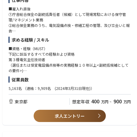
仕事内容
■雇入れ直後
①庁舎総合保全の副統括責任者（候補）として現場常駐における保守管
理/マネジメント業務
②総合保全業務のうち、電気設備点検・修繕工程の管理、及び立会いと報
告
③電気設備の点検・修繕結果に基づく、防衛省側管理部署への技術提案
求める経験 / スキル
④重電系設備点検を担当するJV企業との密接な連携
⑤総合保全業務のうち、機械設備の点検立会いのサポート
■資格・経験（MUST）
下記に該当するすべての経験および資格
■変更の範囲
第３種電気主任技術者
業務上の必要性に応じて変更する事がある
（選任または受変電設備点検等の実務経験１０年以上<副統括候補として
の要件>)
従業員数
■求める人物像
①対人折衝能力、コミュニケーション能力（最重要）
5,163名
（連結：9,909名 (2024年3月31日現在)）
②電気設備・受変電設備の専門知識と、点検または工事等で実務に携わっ
た経験10年以上
400
900
東京都
想定年収
万円
~
万円
③監視制御等、弱電設備の知識があればなお良し
求人エントリー