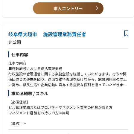
18:30 退勤
・SC経営士資格をお持ちの方
求人エントリー
※全国転勤あり、海外への駐在可能性あり
■歓迎するスキル・視点
・顧客第一の考え方を大切にされてきた方
・業務改善などを提案・実施してきた方
・周囲を巻き込んで業務を推進してきた方
岐阜県大垣市 施設管理業務責任者
■こんな方にオススメ
非公開
・キャリアの幅を広げたい方
・効率的に働き、ワークライフバランスを大切にしたい方
仕事内容
・福利厚生の充実した大手企業で長く働きたい方
仕事の内容
■行政施設における統括管理業務
行政施設の管理運営に関する業務全般を統括していただきます。行政や関
係団体との連携を図り、適切な維持管理を続けながら、施設利用率の向上
に努め、県民生活や企業活動に寄与する重要な役割を担っていただきま
す。
求める経験 / スキル
【具体的な業務内容】
【必須経験】
■行政担当との窓口業務、契約調整業務、予算執行業務
ビル管理業務またはプロパティマネジメント業務の経験がある方
■修繕工事等の打合せ会議での意見や提言の発信
マネジメント経験をお持ちの方は尚可
■月次・年次報告書や消防関係届出書など各種報告書の作成および会議で
の説明
【資格】
■年度事業計画書の作成（5年ごとに公募提案書の作成も含む）
宅地建物取引士
■自社および協力企業スタッフの取り纏め