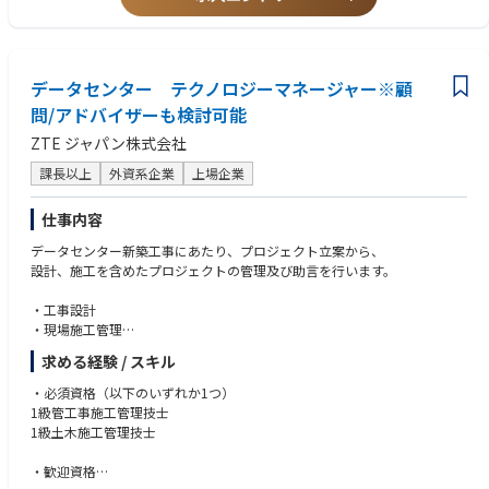
・社内（建築・建設・賃貸管理）との連携による課題解決
◆将来のキャリアパス
「アフターサービス領域は、今後の実需物件拡大に伴い、当社においても
重要性が高まっていくポジションです。
データセンター テクノロジーマネージャー※顧
・BM（建物管理）領域での専門性を高め、管理責任者へ
問/アドバイザーも検討可能
・アフターサービス体制の構築や業務改善を担う企画ポジション
ZTE ジャパン株式会社
・PMや建築部門と連携した品質管理・サービス設計領域へのステップア
ップ
課長以上
外資系企業
上場企業
仕事内容
データセンター新築工事にあたり、プロジェクト立案から、
設計、施工を含めたプロジェクトの管理及び助言を行います。
・工事設計
・現場施工管理
・施工計画
求める経験 / スキル
・施工計画図作成
・安全管理
・必須資格（以下のいずれか1つ）
・工程管理
1級管工事施工管理技士
・品質管理
1級土木施工管理技士
・出来形管理
・書類作成 等
・歓迎資格