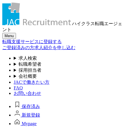
ハイクラス転職
エージェ
ント
Menu
転職支援サービスに登録する
ご登録済みの方
求人紹介を申し込む
求人検索
転職希望者
採用担当者
会社概要
JACで働きたい方
FAQ
お問い合わせ
保存済み
新規登録
Mypage