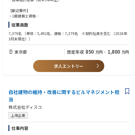
・社内関係部署との連携、プロジェクトマネジメント
【歓迎要件】
【ポジションの魅力】
・1級建築士資格
・半導体世界トップ企業の建築を“発注者側”でリードするポジション
・プロジェクトマネジメント経験
従業員数
・オフィス／工場の新築・改修を企画段階からリードできる
・海外勤務経験
・設計だけでなくPM・施工まで一貫して関われる
7,379名
（単体：5,492名、連結：7,379名 ※契約社員を含む （2026年
・内製化により、自らのアイデアを形にできる環境
【求める人物像】
3月末現在））
・コミュニケーションをとり、チームで働くことができる
【なぜ半導体製造装置メーカで建築企画？】
・チャレンジや変化をいとわない
850
1,800
東京都
想定年収
万円
~
万円
当社は半導体生産において不可欠な製品を生産していることもあり、どの
・既存の考え方に囚われず、自ら考え行動できる
ような事態でも製品提供を継続できる体制づくりに力を入れております。
・新しいサービスやツールに興味を持ち、自ら情報収集している
その一環として、あらゆる分野において「内製化（自社開発）」を進めて
求人エントリー
おり、近年その領域はITや建築分野にも拡がっています。
昨今の好調な業況に伴い、オフィスや工場の新築・移転、ファシリティ導
入など、年々高まる建築分野でのニーズに対応するべく、建築業界での経
験者を募集しております。
自社建物の維持・改善に関するビルマネジメント担
【配属先部署】
当
配属先となる「施設管理部 建築企画チーム」には現在課長以下9名が在籍
株式会社ディスコ
中。
大多数のメンバーが中途入社者であり、大手建築設計事務所やゼネコン、
上場企業
建設業界出身者が経験を活かし、活躍しています。
また、一級建築士資格を保有する社員も複数在籍しており、建築領域の内
仕事内容
製化を推進する体制も整っています。