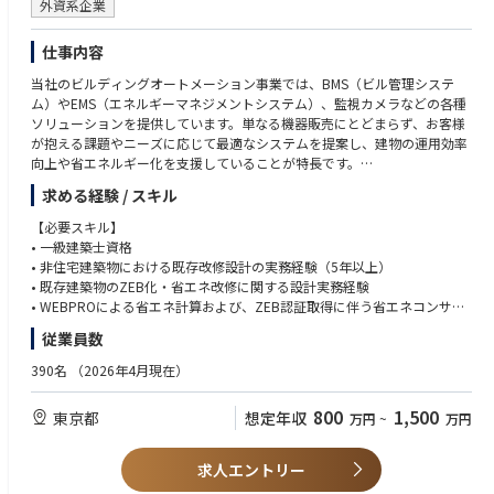
外資系企業
仕事内容
当社のビルディングオートメーション事業では、BMS（ビル管理システ
ム）やEMS（エネルギーマネジメントシステム）、監視カメラなどの各種
ソリューションを提供しています。単なる機器販売にとどまらず、お客様
が抱える課題やニーズに応じて最適なシステムを提案し、建物の運用効率
向上や省エネルギー化を支援していることが特長です。
求める経験 / スキル
また、これまで培ってきたビル設備・エネルギーマネジメント分野の豊富
なノウハウを活かし、現在はZEBリニューアル事業の拡大にも注力してい
【必要スキル】
ます。既存建築物を対象に、調査・診断から設計、省エネ提案、ZEB認証
• 一級建築士資格
取得支援までをワンストップで提供できる体制の構築を進めています。
• 非住宅建築物における既存改修設計の実務経験（5年以上）
• 既存建築物のZEB化・省エネ改修に関する設計実務経験
脱炭素化や省エネルギー化への社会的ニーズが高まる中、お客様の建物価
• WEBPROによる省エネ計算および、ZEB認証取得に伴う省エネコンサル
値向上と環境負荷低減の両立を支援し、持続可能な社会の実現に貢献して
ティング経験
従業員数
います。
【歓迎スキル】
390名
（2026年4月現在）
<仕事内容>
・建築設備士資格
ZEBリニューアル案件における改修設計および省エネコンサルティングを
・エネルギー管理士資格
800
1,500
東京都
想定年収
万円
~
万円
お任せします。具体的には、既存建築物の調査・診断から、バリューアッ
・CASBEE、LEED等の環境認証に関する知識・実務経験
プ企画の検討・提案、ZEB認証取得に伴う省エネ計算まで、一連のプロジ
・組織設計事務所またはゼネコン設計部での実務経験
ェクトを主導していただくことをミッションとしています。
求人エントリー
【求める人物像】