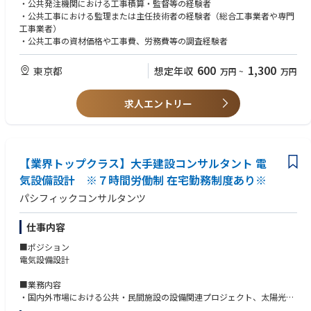
・公共事業におけるi-ConstructionやDXの推進支援
・公共発注機関における工事積算・監督等の経験者
・公共工事における監理または主任技術者の経験者（総合工事業者や専門
＜クライアント＞
工事業者）
・ 国（国土交通省、環境省、総務省、農林水産省など）
・公共工事の資材価格や工事費、労務費等の調査経験者
・ 地方公共団体
・ 独立行政法人、財団、社団
600
1,300
東京都
想定年収
万円
~
万円
・ 民間企業（首都高速道路、JR東日本、東京ガスなど）
求人エントリー
【業界トップクラス】大手建設コンサルタント 電
気設備設計 ※７時間労働制 在宅勤務制度あり※
パシフィックコンサルタンツ
仕事内容
■ポジション
電気設備設計
■業務内容
・国内外市場における公共・民間施設の設備関連プロジェクト、太陽光発
電などの再生可能エネルギーシステム、スポーツイベント関連プロジェク