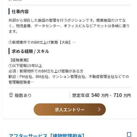
仕事内容
外部から受託した施設の管理を行うポジションです。商業施設だけでな
く、物流倉庫、データセンター、オフィスビルなどアセットは多岐に渡り
ます。
①新規案件でのBM立上げ業務【大阪】
・PM受託管理物件の巡回点検の実施、点検レポートの作成
求める経験 / スキル
・（不定期業務で）物件不具合対応及び一次窓口対応 など
・メンバーマネジメント
【経験業務】
①以下経験10年以上
②エンジニアリンググループ【東京】
必須：新規物件でのBM立ち上げ経験がある方
・PM受託管理物件の建築設備に係る技術的知見からのアドバイスや提案
歓迎：PM会社、BM会社、マンション管理会社、不動産管理会社などでの
・修繕提案と修繕工事に係る全体管理と手配業務 など
管理職経験者
②以下経験5年以上
土日祝休み、残業時間も15～20時間程度でワークライフバランスも整い、
歓迎：ビルメンテナンス（設備）業務・施工管理業務・建物診断、施設点
540
710
複数あり
想定年収
万円
~
万円
福利厚生も充実した長期にわたり安定して就業できる環境です。
検業務
・修繕計画立案、工事業者調整業務
求人エントリー
【必須資格】
普通自動車第一種運転免許
【歓迎資格】
①建築物環境衛生管理技術者・宅地建物取引士②設備・建築関係の資格
【求める人物】
アフターサービス【建物管理担当】
・真面目な方