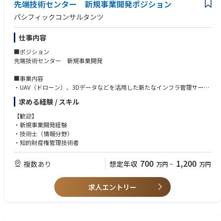
先端技術センター 新規事業開発ポジション
パシフィックコンサルタンツ
仕事内容
■ポジション
先端技術センター 新規事業開発
■事業内容
・UAV（ドローン）、3Dデータなどを活用した新たなインフラ管理サービ
スを開発
求める経験 / スキル
・点群データを3Dモデル化し鉄筋出来形を計測、また下水道管路調査デー
タからVRを構築して維持管理に活用するなど、不可視部のモデル化と維持
【歓迎】
管理の効率化
・新規事業開発経験
・車載カメラや高密度レーザで取得した点群データから、トンネルの変状
・技術士（情報分野）
を客観的に判定する技術開発
・知的財産権管理技術者
・BIMCIMプロダクト開発
・知的財産の戦略立案
700
1,200
複数あり
想定年収
万円
~
万円
求人エントリー