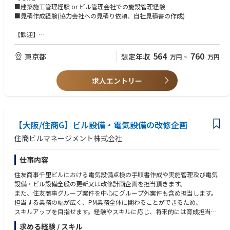
■建築施工管理経験 or ビル管理会社での施設管理経験
■見積作成経験(協力会社への見積り依頼、自社見積書の作成)
【歓迎】
■一級建築士or1級建築施工管理技士or1級電気工事施工管理技士
■エンドユーザー折衝経験
564
760
東京都
想定年収
万円
~
万円
■オフィスビルのテナント入退去工事や各種改修工事経験
■AUTOCAD経験
求人エントリー
■設計図(建築/電気/機械)がある程度理解できること
【資格】
1級電気工事施工管理技士 尚可
1級建築施工管理技士 尚可
【大阪/住商G】ビル設備・電気設備の改修企画
一級建築士 尚可
住商ビルマネージメント株式会社
仕事内容
住友商事千里ビルにおける電気設備点検の手順書作成や実施管理及び電気
設備・ビル設備全般の更新又は改修計画企画を担当頂きます。
また、住友商事グループ案件を中心にグループ外案件も含め担当します。
担当する業務の幅が広く、PM業務全体に関わることができるため、
スキルアップを目指せます。経験やスキルに応じ、将来的には育成担当等
もお任せしたいと考えています。
求める経験 / スキル