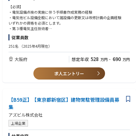
【業務内容】
【必須】
・日常テナント、ビルスタッフ問合せ対応
・電気設備点検の実施に伴う手順書作成実務の経験
・諸設備点検（法定、自主共）のスケジュール管理、手配、結果確認。
・電気他ビル設備全般において諸設備の更新又は改修計画の企画経験
・館内エネルギー使用状況の把握、BMS課金管理。
いずれかの資格を必須とします。
・BM業者の教育、指導
・第３種電気主任技術者
・設備修繕予算（年間、中長期）の履行確認、作成。
・1級電気工事施工管理技士
従業員数
・電気及び空調用熱源について、供給会社との年間使用計画折衝。
・2級電気工事施工管理技士
・テナント入退去時のインフラ設備機器の設計手配。指定業者業務の確
251名
（2025年4月現在）
認。
【歓迎】
・上記他所管ビルにおける電気設備点検時の手順書作成や実施管理、
・電気・建築等の施工管理実務経験者及び資格保有者
528
690
大阪府
想定年収
万円
~
万円
及びビル設備全般の更新又は改修計画の企画立案。
■組織構成
求人エントリー
千里事務所には嘱託社員と事務職員の合計6名が在籍しております。
【B59正】【東京都新宿区】建物常駐管理設備員募
集
アズビル株式会社
上場企業