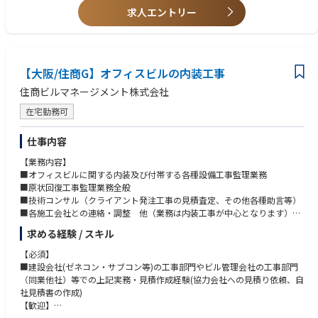
求人エントリー
【大阪/住商G】オフィスビルの内装工事
住商ビルマネージメント株式会社
在宅勤務可
仕事内容
【業務内容】
■オフィスビルに関する内装及び付帯する各種設備工事監理業務
■原状回復工事監理業務全般
■技術コンサル（クライアント発注工事の見積査定、その他各種助言等）
■各施工会社との連絡・調整 他（業務は内装工事が中心となります）
■工事受注営業業務
求める経験 / スキル
【必須】
■建設会社(ゼネコン・サブコン等)の工事部門やビル管理会社の工事部門
（同業他社）等での上記実務・見積作成経験(協力会社への見積り依頼、自
社見積書の作成)
【歓迎】
■一級建築士or1級建築施工管理技士or1級電気工事施工管理技士