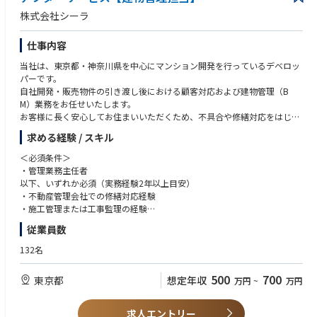
・周囲とのコミュニケーションを明るく円滑にできる方
株式会社シーラ
・施設巡回が主な業務となる為、移動に問題が無い方※FM施設部西日本グ
ループ
仕事内容
・業務に責任をもって遂行できる方
当社は、東京都・神奈川県を中心にマンション開発を行っているデベロッ
パーです。
自社開発・販売物件の引き渡し後における顧客対応および建物管理（B
M）業務をお任せいたします。
お客様に長く安心してお住まいいただくため、不具合や修繕対応をはじめ
としたアフターサービスを通じて、建物の品質維持と顧客満足度の向上を
求める経験 / スキル
担っていただきます。
また、施工会社や社内の建築・賃貸管理部門と連携しながら、対応品質の
＜必須条件＞
向上や再発防止に向けた改善にも取り組んでいただきます。
・管理業務主任者
当社は土地仕入れから販売、引き渡し後の管理まで一気通貫で手掛けてお
以下、いずれか必須（実務経験2年以上目安）
り、RC造の実需／収益用マンションを中心とした自社プロジェクトに継続
・不動産管理会社での修繕対応経験
的に関わることができます。
・施工管理または工事監理の経験
従業員数
＜歓迎要件＞
＜具体的な業務内容＞
・マンションデベロッパー、ハウスメーカー等におけるアフターサービス
132名
・入居者様からの不具合・修繕依頼の対応
業務や品質管理業務経験者
・施工会社への連携・調整
・建設会社、設備会社における集合住宅系業務経験者
500
700
東京都
想定年収
万円
~
万円
・対応履歴の管理および再発防止に向けた改善提案
・分譲マンションのアフターサービス対応経験
・定期点検やアフターサービスに関する案内・調整
・自社請負の大規模修繕工事の調整
求人エントリー