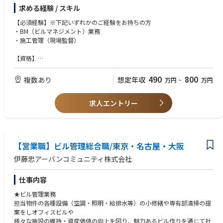
求める経験 / スキル
※出張頻度:月1～3回程度。
7月～8月は年間修繕計画を立てるため現地出張もありますが、リモート
【必須経験】※下記いずれかのご経験をお持ちの方
でのやり取りもあり
・BM（ビルマネジメント）業務
※設備・物流施設：床面積1000平米～10万平米程度の規模感
・施工管理（現場監督）
※マテリアルハンドリング知識が身に付きます。
テナント数は多くなく関係構築や管理がし易いです
【資格】
・普通自動車免許
【本求人の魅力】
490
800
複数あり
想定年収
万円
~
万円
・今までのご経験を活かしながら、様々な物流不動産の経験・知識が得ら
【求める人物像】
れます。
・社内外で調整業務や精査 / 確認等が必要なためコミュニケーション能力
・インハウスで上流工程を担当できます。
求人エントリー
があり、フットワークが軽い方
・大規模施設に携われます。
・熱意、誠意、想像力をもちながら前向きに業務を遂行できる方
・テレワーク可(上限週3回)
※工事関係の知識が豊富な方、特に歓迎（ゼネコン経験者など）します。
・コールセンター完備等で残業少なく土日祝休、且つ夜勤なし
【営業職】ビル管理総合職/東京・名古屋・大阪
【配属部署】資産運用部
伊藤忠アーバンコミュニティ株式会社
【資産運用部（東京）の人員構成】
合計24名／所長1名・係長6名・主任5名・メンバー12名（派遣社員様も含
仕事内容
む・うち女性8名）
★ビル管理業務
【資産運用部（大阪）の人員構成】
担当物件の各種設備（空調・照明・給排水等）の小修繕や専有部清掃の提
合計10名／所長1名・係長1名・主任3名・メンバー5名（うち女性3名）
案をしオフィスビルや
様々な施設の維持・資産価値の向上を図り、魅力あるビル作りを通じて社