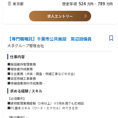
ル対応、報告書作成
④不動産管理会社での品質管理業務経験者 優遇
524
789
東京都
想定年収
万円
~
万円
＜点検修繕業務＞
■求める人物像
・協力業者にて実施するマンション設備点検結果に基づき、不具合事項等
求人エントリー
・とにかく業務に一生懸命取り組む気持ちがある方
についての当社元請見積を作成
・並行していろいろなタスクを進めていける方
・業者／社内間での連絡・調整等の連携業務
・工事受注後の業者管理・安全管理・法令順守・社内調整等を実施
・その他、マンション設備等における社内相談窓口等
【専門職嘱託】千葉市公共施設 周辺設備員
※（雇入れ直後）分譲マンションにおける品質管理業務及び点検修繕業務
大手グループ管理会社
※（変更の範囲）会社の定める業務
仕事内容
■施設維持管理業務
■報告書作成業務
■立会業務（点検・調査・修繕工事などの立会）
■自営修繕工事業務
■修繕提案資料作成業務
■お客様・テナント対応
求める経験 / スキル
■報告資料の作成及び確認 （日報、月報、年報、トラブル報告 等）
■その他（客先からの対応事項）
【必須要件】
■建物管理業務経験（5年以上）※5年未満でも応相談
■PC基本スキル（ワード・エクセル）のできる方
【歓迎要件】