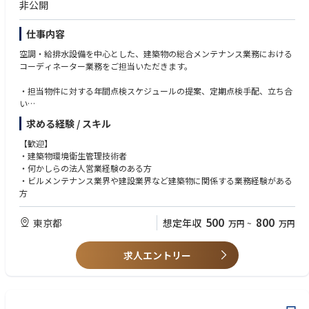
非公開
仕事内容
空調・給排水設備を中心とした、建築物の総合メンテナンス業務における
コーディネーター業務をご担当いただきます。
・担当物件に対する年間点検スケジュールの提案、定期点検手配、立ち合
い
・トータルコストミニマムを踏まえた改修工事等の提案営業
求める経験 / スキル
（現場管理、積算、立ち合い、営業など）
【歓迎】
保守管理物件としては、東京国際フォーラム、豊洲市場、自治体庁舎など
・建築物環境衛生管理技術者
の官庁物件、ららぽーとやセブンアンドアイフォールディングス様店舗な
・何かしらの法人営業経験のある方
どの商業施設、大学、病院、ホテルなどです。
・ビルメンテナンス業界や建設業界など建築物に関係する業務経験がある
方
防災センターでの常駐管理については、弊社のエリア限定社員が担当し、
本ポジションの方（総合職社員）は、担当物件のフロント営業として、年
500
800
東京都
想定年収
万円
~
万円
間点検スケジュールの提案、定期点検手配、立ち合い、改修提案、現場常
駐社員の管理を担当いただきます。
求人エントリー