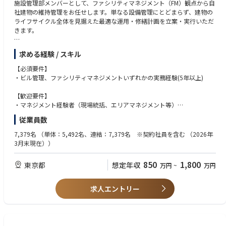
施設管理部メンバーとして、ファシリティマネジメント（FM）観点から自
【想定残業時間】50h/月(全社平均)
社建物の維持管理をお任せします。単なる設備管理にとどまらず、建物の
【休日出勤】 1～2日/月程度 ※工事や点検のため、平日に代休を取得可
ライフサイクル全体を見据えた最適な運用・修繕計画を立案・実行いただ
能
きます。
【配属部署】 サポート本部 施設管理部
【勤務形態】原則出社勤務にて就業いただきます。関連情報は弊社HPをご
【具体的には】
参照ください。https://www.disco.co.jp/recruit/information/measures/
求める経験 / スキル
・ ファシリティ全体の維持管理方針の立案・実行
【企業説明動画】https://youtube.com/playlist?list=PL8yfoAFltAcZrnb4B
・中長期修繕計画の策定・予算管理・実行推進
【必須要件】
EAojAKuCk48fK-4g&si=HTveYdT4LwnHn8EM
・年間設備保守スケジュールの作成と業者対応
・ビル管理、ファシリティマネジメントいずれかの実務経験(5年以上)
・オフィス環境の快適性向上に向けた提案・改善
・省エネ法やビル管法等の諸官庁対応
【歓迎要件】
・社内の関係部署・利用部門との調整、経営層への企画提案
・マネジメント経験者（現場統括、エリアマネジメント等）
・建築物環境衛生管理技術者（ビル管）/エネルギー管理士/公害防止管理
従業員数
【本ポジションの魅力】
者/電気主任技術者などの有資格者
・中長期的な視点で、建物資産の最適運用に携わることができる
7,379名
（単体：5,492名、連結：7,379名 ※契約社員を含む （2026年
・自社ビルの専任担当なので社内の利用部門とのやり取りが中心
【求める人物像】
3月末現在））
・プロセスには自由度があり、裁量を持って働けます
・設備の実装工事に関心のある方
・新しいサービスやツールに興味を持ち、自ら情報収集している
850
1,800
東京都
想定年収
万円
~
万円
【なぜ機械系メーカーで施設管理（ビル管理）を募集？】
・コミュニケーションをとり、チームで働くことができる
同社では、製品以外の領域においても内製化を推進しています。
・チャレンジや変化をいとわない
そのため本社社屋の維持管理という領域においても、サプライヤ委託では
求人エントリー
なく自分たちで作業を行っていく方針をとっており、
社屋の管理業務のほか、ご自身でも作業を行える施設管理担当者のリソー
ス増強を計画しています。