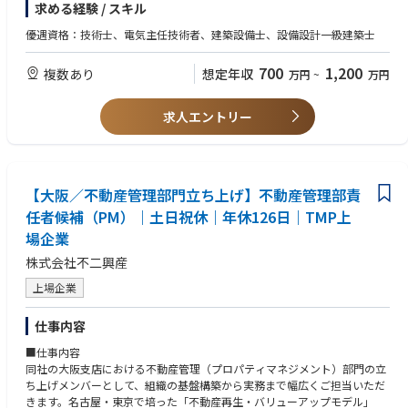
求める経験 / スキル
ト
・津波防災システム、トンネル防災設備（道路・鉄道）、駅舎・建築物に
優遇資格：技術士、電気主任技術者、建築設備士、設備設計一級建築士
付随する電気システム、道路や河川管理情報システム、水門・ダム等に関
する調査、計画、設計およびアセットマネージメントなど
700
1,200
複数あり
想定年収
万円
~
万円
求人エントリー
【大阪／不動産管理部門立ち上げ】不動産管理部責
任者候補（PM）｜土日祝休｜年休126日｜TMP上
場企業
株式会社不二興産
上場企業
仕事内容
■仕事内容
同社の大阪支店における不動産管理（プロパティマネジメント）部門の立
ち上げメンバーとして、組織の基盤構築から実務まで幅広くご担当いただ
きます。名古屋・東京で培った「不動産再生・バリューアップモデル」