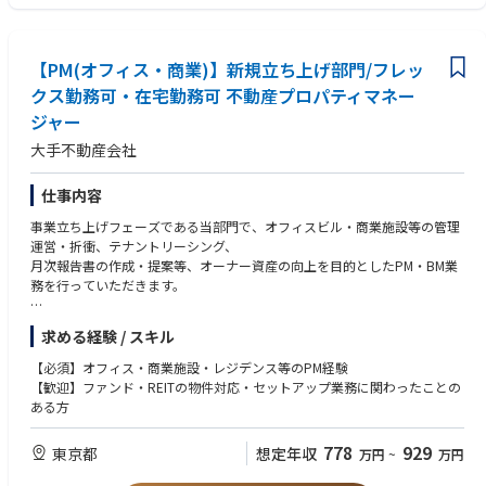
・既存建築物の調査・診断、ZEB化・省エネ改修に向けた設計およびコン
・責任感を持ち、主体的にプロジェクトを推進できる方
サルティング業務
・クライアント視点で課題解決に取り組める方
・WEBPROを活用した省エネ計算、およびZEB認証取得に向けたコンサル
・社内外の関係者と円滑なコミュニケーションを図れる方
ティング業務
【PM(オフィス・商業)】新規立ち上げ部門/フレッ
・チームワークを大切にし、組織全体の成果向上に貢献できる方
・建物の価値向上を目的としたバリューアップ企画の立案および顧客提案
クス勤務可・在宅勤務可 不動産プロパティマネー
・CASBEE、LEEDなど各種環境認証の取得支援・申請対応
ジャー
・顧客、協力会社、社内関係部門との調整・折衝およびプロジェクトマネ
ジメント
大手不動産会社
・調査・企画・設計から認証取得まで、一連のプロセスを主担当として推
進
仕事内容
〈その他〉
事業立ち上げフェーズである当部門で、オフィスビル・商業施設等の管理
・国内出張あり
運営・折衝、テナントリーシング、
月次報告書の作成・提案等、オーナー資産の向上を目的としたPM・BM業
務を行っていただきます。
【具体的には】
求める経験 / スキル
■テナント管理(クレーム対応等)■入金管理(督促関連含む)■建物管理■室
内設備不具合による顧客窓口対応
【必須】オフィス・商業施設・レジデンス等のPM経験
■月次レポート確認■管理物件の周辺相場家賃リサーチ■リーシング関連
【歓迎】ファンド・REITの物件対応・セットアップ業務に関わったことの
業務 等
ある方
◎本部署は2024年4月設立の新設部署の為、現状は事業の立ち上げ期とな
ります。
778
929
東京都
想定年収
万円
~
万円
これまでの経験を活かして頂くことと、知見を展開頂き、本事業の発展に
寄与をして頂き、組織拡大にも貢献を頂きたいと思います。