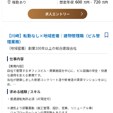
ビル経営管理士
600
720
複数あり
想定年収
万円
~
万円
■緊急事態発生時の初期対応や行政担当への報告
建築物環境衛生管理技術者
施工管理技士
■当社は日本を代表する総合商社「伊藤忠商事」を中核とした伊藤忠グル
求人エントリー
ープの一員として、伊藤忠商事や他のグループ企業と連携した大規模プロ
ジェクトや新しい不動産プランへの取り組みを含め、グループ力を活かし
たビジネスを展開しています。グループ力を活かすことでよりお客様のニ
ーズに合った提案をさせて頂ける環境がございます。
【川崎】転勤なし×地域密着｜建物管理職（ビル管
理業務）
（地域密着）創業100年以上の総合建設会社
仕事内容
【業務内容】
自社で管理するオフィスビル・商業施設を中心に、ビル設備の安全・快適
な運用を支える業務です。
当社が建築しました鉄筋コンクリート造や鉄骨造の賃貸マンションをはじ
め、
オフィスビル・高齢者施設、公共施設等の建物管理に関わる業務を担当い
求める経験 / スキル
ただきます。
・普通運転免許必須（AT限定可）
①設備管理（巡回点検・日常監視）電気・空調・給排水・エレベーター・
防災設備などの定期巡回、
※適性より部署異動（施工管理、設計、営業、リニューアル等）
不具合時は専門業者への修繕依頼・対応調整
ジョブローテーションの選択肢もあります。