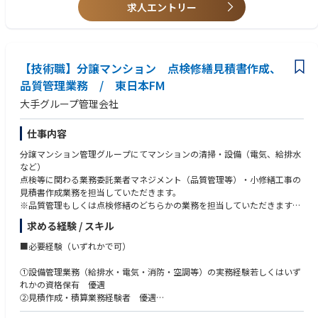
務など
求人エントリー
【歓迎要件/歓迎資格】
・【オフィスサービス】什器・備品・消耗品管理、通信関連業務、防火防
〇ビル管理会社、不動産会社、金融機関、BPO業界での就業経験
災・エネルギー管理に関する運営支援など
〇宅建士、建築物環境衛生管理技術者など施設管理系の資格保有
また、お客様の本社・本部ビルでは、警備・保安業務や防災対策、社員食
【技術職】分譲マンション 点検修繕見積書作成、
堂管理を担当し、その他、研修所や東京都内のオフィスも管理対象となり
ます。
品質管理業務 / 東日本FM
大手グループ管理会社
【お薦めポイント】
不動産・施設系業務の管理者として、部門メンバーに加え、委託者・入居
者・協力会社・社内各部など、さまざまな関係者と連携しながら組織を牽
仕事内容
引するポジションです。
分譲マンション管理グループにてマンションの清掃・設備（電気、給排水
日々の組織運営に深く関わり、現場目線で課題解決に取り組む中で、不動
など）
産・施設の管理スキルや、マネジメント・リーダーシップ能力を着実に高
点検等に関わる業務委託業者マネジメント（品質管理等）・小修繕工事の
めていくことができる環境です。
見積書作成業務を担当していただきます。
※品質管理もしくは点検修繕のどちらかの業務を担当していただきます。
求める経験 / スキル
具体的には・・・
＜品質管理業務＞
■必要経験（いずれかで可）
・各業務毎の業者スケジュール確認、作業内容把握
・マンション清掃・設備点検・検査及びスポット作業の見積取得、確認
①設備管理業務（給排水・電気・消防・空調等）の実務経験若しくはいず
・業務監査（清掃・点検・植栽作業・検査の監査）是正指導
れかの資格保有 優遇
・業者指導、業務内容情報共有
②見積作成・積算業務経験者 優遇
・マンション担当（当社マンションプランナー）のサポート、作業トラブ
③工事管理・工程管理・安全管理経験者 優遇