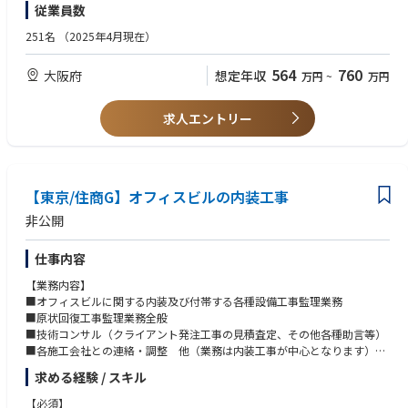
従業員数
■エンドユーザー折衝経験
■オフィスビルのテナント入退去工事や各種改修工事経験
251名
（2025年4月現在）
■AUTOCAD経験
■設計図(建築/電気/機械)がある程度理解できること
564
760
大阪府
想定年収
万円
~
万円
求人エントリー
【東京/住商G】オフィスビルの内装工事
非公開
仕事内容
【業務内容】
■オフィスビルに関する内装及び付帯する各種設備工事監理業務
■原状回復工事監理業務全般
■技術コンサル（クライアント発注工事の見積査定、その他各種助言等）
■各施工会社との連絡・調整 他（業務は内装工事が中心となります）
■工事受注営業業務
求める経験 / スキル
【必須】