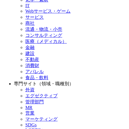
IT
Webサービス・ゲーム
サービス
商社
流通・物流・小売
コンサルティング
医療（メディカル）
金融
建設
不動産
消費財
アパレル
食品・飲料
専門サイト（領域・職種別）
外資
エグゼクティブ
管理部門
MR
営業
マーケティング
SDGs