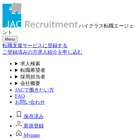
ハイクラス転職
エージェ
ント
Menu
転職支援サービスに登録する
ご登録済みの方
求人紹介を申し込む
求人検索
転職希望者
採用担当者
会社概要
JACで働きたい方
FAQ
お問い合わせ
保存済み
新規登録
Mypage