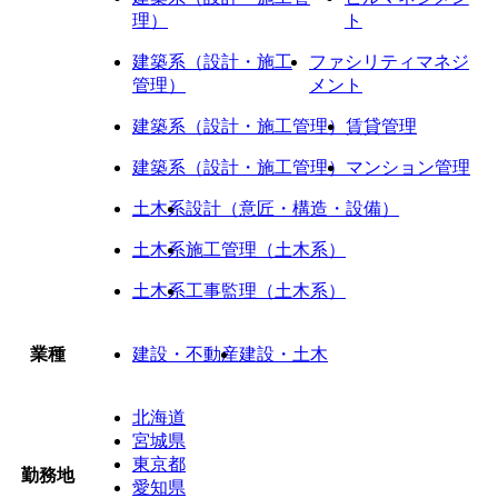
理）
ト
建築系（設計・施工
ファシリティマネジ
管理）
メント
建築系（設計・施工管理）
賃貸管理
建築系（設計・施工管理）
マンション管理
土木系
設計（意匠・構造・設備）
土木系
施工管理（土木系）
土木系
工事監理（土木系）
業種
建設・不動産
建設・土木
北海道
宮城県
東京都
勤務地
愛知県