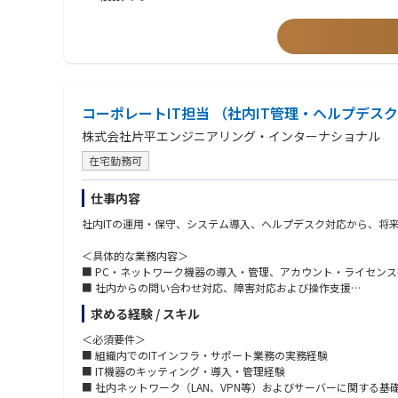
２）設計・エンジニアリング業務：機械設備を中心としたプラン
・プラント設備の基本設計・詳細設計
・設計から施工までのプロジェクト推進
・設備更新・能力増強・老朽化対策に関する計画立案
・顧客ニーズに応じた設備改善提案
・各種技術資料・仕様書の作成
コーポレートIT担当 （社内IT管理・ヘルプデスク
■この仕事の魅力
株式会社片平エンジニアリング・インターナショナル
１） 多彩なプラント案件に携わることができる
化学分野に限らず、電子材料・塗料・火薬など幅広い業界の設備
在宅勤務可
２） エンジニアとして大きく成長できる環境
近年は旭化成グループ外の案件も増加しており、様々な顧客ニー
仕事内容
つけられます。
社内ITの運用・保守、システム導入、ヘルプデスク対応から、将
３）設計・施工管理の両方を経験することも可能
設計のみ、施工管理のみといった役割に限定せず、本人の能力・
＜具体的な業務内容＞
マネジメント力の双方を磨きながら、技術者としての成長を目指
■ PC・ネットワーク機器の導入・管理、アカウント・ライセン
４）裁量を持ってプロジェクトを推進
■ 社内からの問い合わせ対応、障害対応および操作支援
設備更新や改造計画の立案段階から参画する機会も多く、自ら考
■ 外部ベンダーとの調整・進捗管理、見積確認および調達管理
求める経験 / スキル
■ 情報セキュリティ強化施策の企画・実施
■ 社内業務の可視化、ITツールの企画・提案・導入による業務改
＜必須要件＞
■ITツール開発業務全般
■ 組織内でのITインフラ・サポート業務の実務経験
■ IT機器のキッティング・導入・管理経験
～当社の特徴～
■ 社内ネットワーク（LAN、VPN等）およびサーバーに関する基