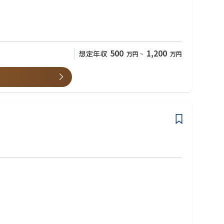
海外案件においては、マニラに海外本部を置き、JICAのみなら
500
1,200
想定年収
万円
~
万円