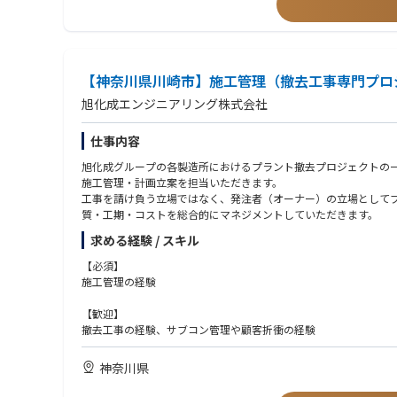
インフラ老朽化への対応は大きな社会課題です。私たちは管路更生
課題の解決に挑戦しています。
・こんな人に来てほしい
技術的知見を活用して顧客課題を解決できる方
【神奈川県川崎市】施工管理（撤去工事専門プロ
主体的に業務を推進できる方
旭化成エンジニアリング株式会社
将来的に当Ｇの中核人材として長期的な活躍が期待できる方
仕事内容
・こんなことにやりがいを感じています
下水道は普段意識されることは少ないものの、人々の暮らしと都
旭化成グループの各製造所におけるプラント撤去プロジェクトの
この仕事の大きなやりがいです。
施工管理・計画立案を担当いただきます。
工事を請け負う立場ではなく、発注者（オーナー）の立場として
質・工期・コストを総合的にマネジメントしていただきます。
求める経験 / スキル
【必須】
施工管理の経験
【歓迎】
撤去工事の経験、サブコン管理や顧客折衝の経験
神奈川県