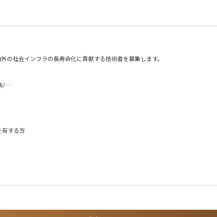
内外の社会インフラの長寿命化に貢献する技術者を募集します。
6/
て活躍いただきます。
算等）
を有する方
可能です。
方は尚可