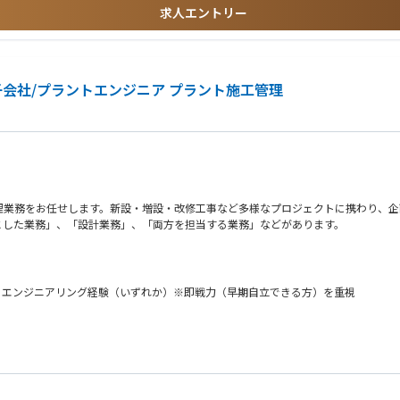
求人エントリー
子会社/プラントエンジニア プラント施工管理
理業務をお任せします。新設・増設・改修工事など多様なプロジェクトに携わり、企
とした業務」、「設計業務」、「両方を担当する業務」などがあります。
として、工事全体の管理を担当いただきます。
・エンジニアリング経験（いずれか）※即戦力（早期自立できる方）を重視