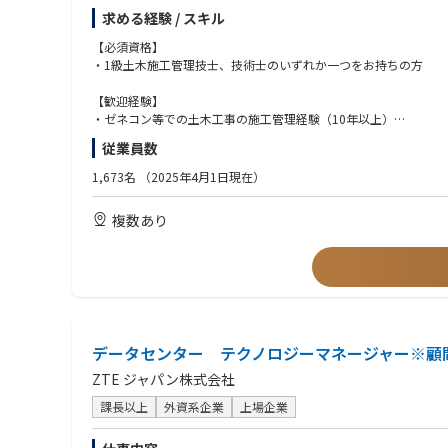
求める経験 / スキル
＜海外＞
フィリピン営業所を拠点に、円借款・現地の政府から請負う海上
【必須資格】
建設コンサルタントや設計事務所、官公庁の担当者、また現地の
・1級土木施工管理技士、技術士のいずれか一つをお持ちの方
※同社では海外工事に注力しておりますので、海外の大型プロジ
【歓迎経験】
・ゼネコン等での土木工事の施工管理経験（10年以上）
・陸上工事の経験（5年以上）：橋梁下部/道路/トンネル/河川治
従業員数
1,673名
（2025年4月1日現在）
複数あり
データセンター テクノロジーマネージャー※顧
ZTE ジャパン株式会社
課長以上
外資系企業
上場企業