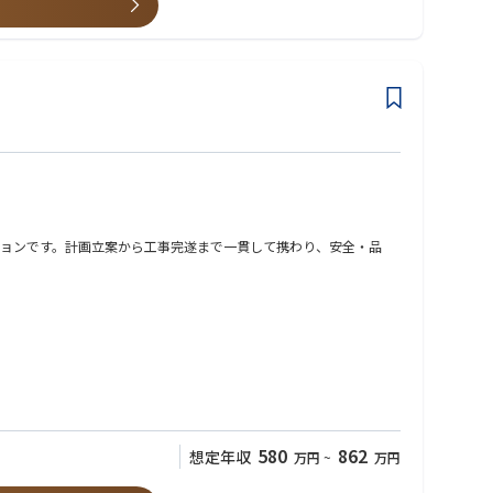
的確に捉え、SPR工法を中心とした最適な技術提案を通じて、社会
案が安全・安心な暮らしにつながっていることを実感できる点が、
ョンです。計画立案から工事完遂まで一貫して携わり、安全・品
580
862
想定年収
万円
~
万円