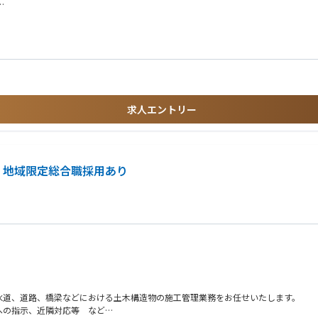
いうこともあり、特に道路・交通分野においては高いノウハウを保有しております。
求人エントリー
取り組み、自ら課題を見つけて提案・行動できる方。
 地域限定総合職採用あり
水道、道路、橋梁などにおける土木構造物の施工管理業務をお任せいたします。
への指示、近隣対応等 など