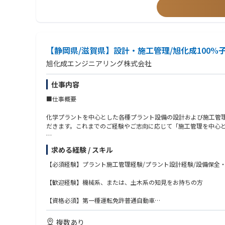
【静岡県/滋賀県】設計・施工管理/旭化成100%
旭化成エンジニアリング株式会社
仕事内容
■仕事概要
化学プラントを中心とした各種プラント設備の設計および施工管
だきます。これまでのご経験やご志向に応じて「施工管理を中心
■業務詳細
求める経験 / スキル
１）施工管理業務：プラント建設・改修工事における現場責任者
【必須経験】プラント施工管理経験/プラント設計経験/設備保全
・プラント建設・改修工事の施工管理
・工程管理、品質管理、安全管理
【歓迎経験】機械系、または、土木系の知見をお持ちの方
・協力会社・ベンダーの選定およびマネジメント
・顧客や社内関係部署との調整・折衝
【資格必須】第一種運転免許普通自動車
・工事進捗の管理および課題対応
・工事完了後の検収・引き渡し対応
【資格歓迎】各種施工管理技士資格
複数あり