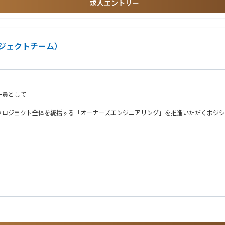
求人エントリー
分野のトップランナーとしてインフラ長寿命化に取り組んでいます。顧客ニーズを
ジェクトチーム）
市機能を支える重要な社会インフラです。その維持・再生に携わり、自らの技術と提
一員として
プロジェクト全体を統括する「オーナーズエンジニアリング」を推進いただくポジシ