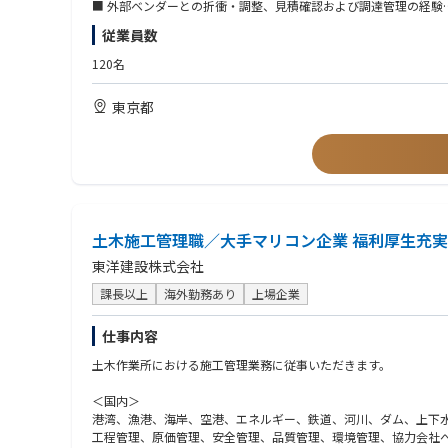
片平エンジニアリングの創業者は、旧建設省・日本道路公団出身と
■ 外部ベンダーとの折衝・調整、見積確認および調達管理の経験
ず、ADBやWBの案件受注にも成功しております。
■ITツールの開発経験
従業員数
＜歓迎・優遇＞
120名
■ 情報セキュリティに関する基礎知識保有
■ Microsoft 365の利用・管理経験
東京都
■ システム開発、ITインフラまたはプロジェクト管理の経験
■ IT関連資格を有する方
■ ITツールを活用した業務改善の企画・提案経験
＜こんな方をお待ちしています＞
特定の業務範囲にとらわれず、未知の分野や急な対応にも柔軟に
土木施工管理職／大手マリコン企業 福利厚生充実
東洋建設株式会社
課長以上
海外勤務あり
上場企業
仕事内容
土木作業所における施工管理業務に従事いただきます。
＜国内＞
港湾、漁港、海岸、空港、エネルギー、鉄道、河川、ダム、上下
工程管理、原価管理、安全管理、品質管理、環境管理、協力会社