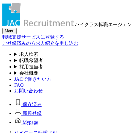
ハイクラス転職
エージェン
Menu
転職支援サービスに登録する
ご登録済みの方
求人紹介を申し込む
求人検索
転職希望者
採用担当者
会社概要
JACで働きたい方
FAQ
お問い合わせ
保存済み
新規登録
Mypage
ハイクラス転職TOP