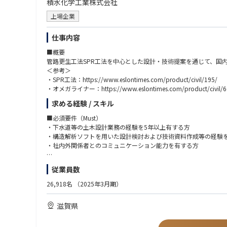
積水化学工業株式会社
上場企業
仕事内容
■概要
管路更生工法SPR工法を中心とした設計・技術提案を通じて、国
＜参考＞
・SPR工法：https://www.eslontimes.com/product/civil/195/
・オメガライナー：https://www.eslontimes.com/product/civil/6
求める経験 / スキル
■業務内容
これまでの知識・経験を活かして、管路更生工法の設計担当とし
■必須要件（Must）
・自治体、コンサルからの更生検討依頼への対応（構造計算・積
・下水道等の土木設計業務の経験を5年以上有する方
・新工法の開発支援
・構造解析ソフトを用いた設計検討および技術資料作成等の経験
・更生工法に関する公的基準化、認証取得活動 等
・社内外関係者とのコミュニケーション能力を有する方
■働き方
■歓迎要件（Want）
従業員数
在宅勤務制度（週2回まで）があります。
・建設コンサルタント勤務経験
業務状況に応じて出社と在宅勤務を組み合わせた柔軟な働き方が
・下水道に関する知識、更生工法に関する知識や経験をお持ちの
26,918名
（2025年3月期）
出張は月に数回あります。
・海外事業に興味があり、グローバルに活躍したい方
残業は、月平均：20時間、繁忙期：40時間になります。
滋賀県
■部署からのメッセージ
・この仕事（事業）にかける思い