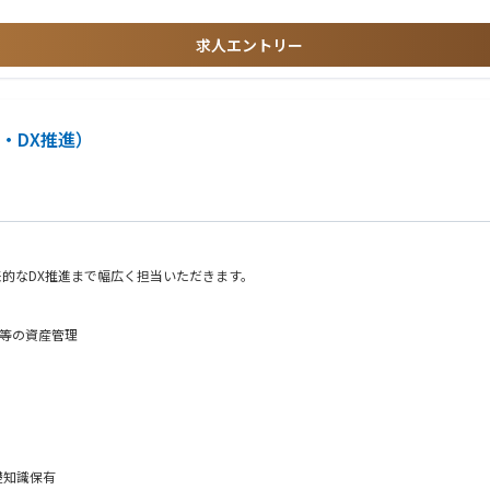
ト設備の設計・計画立案を担当いただきます。
求人エントリー
・DX推進）
案件を担当。豊富な経験を積みながら技術領域を広げることができます。
ズや課題解決に携わる機会があります。プロジェクト経験を通じて市場価値の高いス
来的なDX推進まで幅広く担当いただきます。
適性・経験に応じて、上流工程から現場まで幅広い業務に携わる機会があります。設
すことができます。
ス等の資産管理
え、提案し、形にしていくやりがいを感じられます。
善・DX推進
礎知識保有