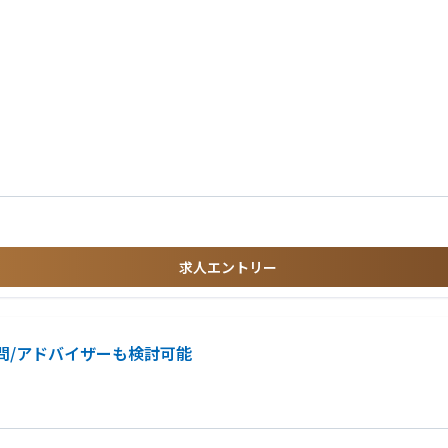
工事においてプロジェクトマネージメントを担当いただきます。
サブコンやローカルスタッフを取りまとめる業務をお任せいたします。
ェクトに携われる環境を用意しております。
水/上下水道工事など
求人エントリー
問/アドバイザーも検討可能