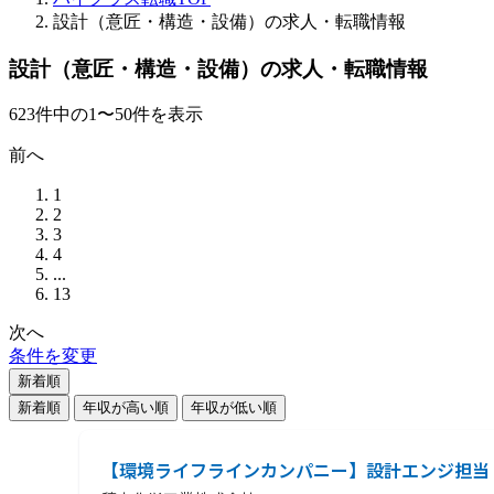
設計（意匠・構造・設備）の求人・転職情報
設計（意匠・構造・設備）の求人・転職情報
623
件
中の
1
〜
50
件を表示
前へ
1
2
3
4
...
13
次へ
条件を変更
新着順
新着順
年収が高い順
年収が低い順
【環境ライフラインカンパニー】設計エンジ担当