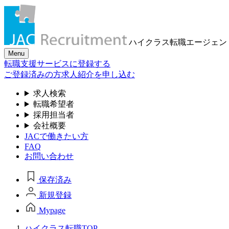
ハイクラス転職
エージェン
Menu
転職支援サービスに登録する
ご登録済みの方
求人紹介を申し込む
求人検索
転職希望者
採用担当者
会社概要
JACで働きたい方
FAQ
お問い合わせ
保存済み
新規登録
Mypage
ハイクラス転職TOP