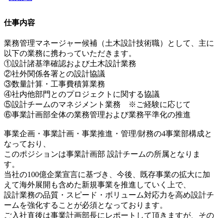
仕事内容
業務管理マネージャー候補（土木設計技術職）として、主に
以下の業務に携わっていただきます。
①設計諸基準確認および土木設計業務
②社外関係各署との設計協議
③数量計算・工事費積算業務
④社内他部門とのプロジェクトに関する協議
⑤設計チームのマネジメント業務 ※ご経験に応じて
⑥事業計画部全体の業務管理および業務平準化の推進
事業企画・事業計画・事業推進・管理/財務の4事業部構成と
なっており、
このポジションは事業計画部 設計チームの所属となりま
す。
当社の100億企業宣言に基づき、今後、既存事業の拡大に加
えて海外展開も含めた新規事業を推進していく上で、
設計業務の品質・スピード・ボリューム対応力を高め設計チ
ームを強化することが必須となっております。
ご入社直後は事業計画部長にレポートして頂きますが、その