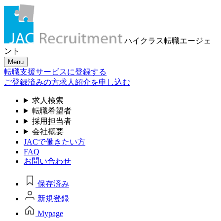
ハイクラス転職
エージェ
ント
Menu
転職支援サービスに登録する
ご登録済みの方
求人紹介を申し込む
求人検索
転職希望者
採用担当者
会社概要
JACで働きたい方
FAQ
お問い合わせ
保存済み
新規登録
Mypage