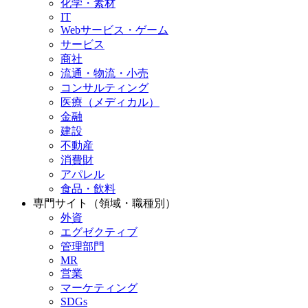
化学・素材
IT
Webサービス・ゲーム
サービス
商社
流通・物流・小売
コンサルティング
医療（メディカル）
金融
建設
不動産
消費財
アパレル
食品・飲料
専門サイト（領域・職種別）
外資
エグゼクティブ
管理部門
MR
営業
マーケティング
SDGs