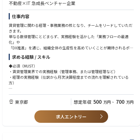
不動産×IT 急成長ベンチャー企業
仕事内容
賃貸管理に関わる経理・事務業務の核となり、チームをリードしていただ
きます。
単なる数値管理にとどまらず、実務経験を活かした「業務フローの最適
化」や
「DX推進」を通じ、組織全体の生産性を高めていくことが期待されるポジ
ションです。
求める経験 / スキル
■具体的な業務内容
◆必須（MUST）
1. 賃貸管理経理・事務の統括
・賃貸管理業界での実務経験（管理事務、または管理経理など）
・賃貸管理に付随する月次・年次決算のとりまとめ
・経理の実務経験（仕訳から月次決算程度までの流れを理解されている
・家賃入金管理、未収金管理、オーナー精算業務の監督
方）
・管理委託料・修繕費等の支払管理・承認
・税理士法人・会計事務所との連携対応
◆歓迎（WANT）
・賃貸管理システムの運用経験
500
700
東京都
想定年収
万円
~
万円
2. 収支管理・管理会計
・業務フローの改善やITツールの導入経験
・物件別・オーナー別の収支分析およびレポート作成
・賃貸管理における営業経験
・予算管理と実績の乖離分析
求人エントリー
・現場の動きに連動したキャッシュフロー管理
3. 業務改善・DX推進（本ポジションの重要ミッション）
・賃貸管理システムと会計システムの連携強化・フロー改善