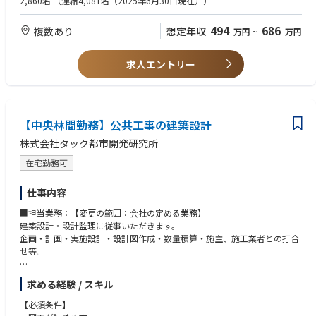
2,860名
（連結4,081名（2025年6月30日現在））
を導入し、中途入社者へのフォロー体制を確立
【求める人物像】
■真面目にコツコツ取り組める方
494
686
複数あり
想定年収
万円
~
万円
■頑張った分、きちんと収入やポストを得たい方
■将来は管理職になりたいなどキャリア志向の強い方
求人エントリー
【中央林間勤務】公共工事の建築設計
株式会社タック都市開発研究所
在宅勤務可
仕事内容
■担当業務：【変更の範囲：会社の定める業務】
建築設計・設計監理に従事いただきます。
企画・計画・実施設計・設計図作成・数量積算・施主、施工業者との打合
せ等。
■業務詳細：入社後、下記（1）～（8）の流れを実務を通して学んでいた
求める経験 / スキル
だきます。（1）建築主との打ち合わせ→（2）現地調査→（3）コンセプ
トの構築→（4）建築設計→（6）施工会社選定→（7）施工監理→（8）引
【必須条件】
渡し。