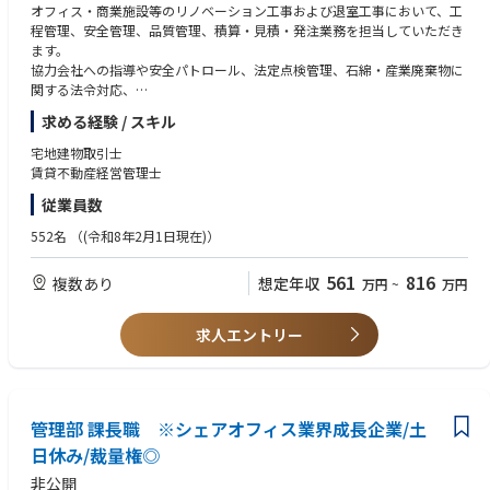
オフィス・商業施設等のリノベーション工事および退室工事において、工
程管理、安全管理、品質管理、積算・見積・発注業務を担当していただき
ます。
協力会社への指導や安全パトロール、法定点検管理、石綿・産業廃棄物に
関する法令対応、
補助金申請対応のほか、維持管理契約の管理、設計業務、各種調整・交渉
求める経験 / スキル
業務まで幅広く携わっていただきます。
工事全体の品質向上と円滑なプロジェクト推進を担うポジションです。
宅地建物取引士
賃貸不動産経営管理士
従業員数
552名
（(令和8年2月1日現在)）
561
816
複数あり
想定年収
万円
~
万円
求人エントリー
管理部 課長職 ※シェアオフィス業界成長企業/土
日休み/裁量権◎
非公開