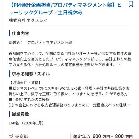
建築・設備・施工管理などの知見を活かしながら、施設管理の専門職とし
【PM会計企画担当/プロパティマネジメント部】ヒ
て安定したキャリアを築くことができます。
ューリックグループ／土日祝休み
株式会社ネクスレイ
仕事内容
部署名：「プロパティマネジメント部」
首都圏を中心として、全国にある自社及びオーナー様が保有する物件の資
産価値向上を目的としたプロパティマネジメント部にて、会計まわりの数
字の見える化・会計処理ルールの策定業務を担当いただきます。
求める経験 / スキル
【仕事内容】
保有または管理中の大型案件において、各施設の収支比較表の作成をし、
【必須要件・資格】
毎月の数字の変化を見える化しながら、バリューアップ施策のためデータ
■ビジネスレベルのPCスキル(Word, Excel)・経理・会計の基礎知識をお
を作成。
持ちの上で、数字を正確に取り扱い、とりまとめを行うことができる方
現場における運営実態を把握しながら、会計処理のルールの整備・運用を
■下記いずれかのご経験
推進。
(1)PM会社における収支管理業務のとりまとめに一定程度携わった経験を
お持ちの方
従業員数
【このポジションの魅力】
(2)総務部等で固定資産管理の経験をお持ちの方
商業施設の運営案件が増加しており、経理・会計知識を用いて、商業施設
(3)経営企画部門等で計数管理に携わった経験をお持ちの方
160名
（2026年1月）
運営における会計論点の整理をしていただく、新しいポジションです。
【歓迎資格】
600
800
東京都
想定年収
万円
~
万円
【ポイント】
■宅地建物取引士