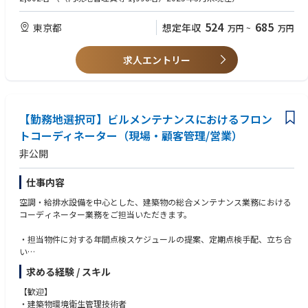
トが管理する
物件の入居者募集（客付け）・管理・仕入れなど、プロパティマネジメン
524
685
東京都
想定年収
万円
~
万円
ト業務全般を
担当していただくお仕事です。
求人エントリー
【具体的な業務内容】
■ 伊藤忠アーバンコミュニティ管理物件の仲介業務
・お客様からのお問い合わせ対応（電話・メール）
・物件のご案内
・契約手続き
【勤務地選択可】ビルメンテナンスにおけるフロン
・引渡し対応
トコーディネーター（現場・顧客管理/営業）
非公開
■ 賃貸管理・プロパティマネジメント業務
・オーナー様からのご依頼に基づく物件査定・仕入れ業務
・入居者募集業務（問い合わせ対応、物件案内、契約、引渡し）
仕事内容
・入居中のお客様からの各種問い合わせ対応
空調・給排水設備を中心とした、建築物の総合メンテナンス業務における
・居室設備・建物設備の修繕手配・対応
コーディネーター業務をご担当いただきます。
・オーナー様および入居者様との窓口業務
・入出金管理
・担当物件に対する年間点検スケジュールの提案、定期点検手配、立ち合
・月次レポート作成などの運営管理業務
い
※（雇入れ直後）伊藤忠アーバンコミュニティ管理物件の仲介業務、賃貸
・トータルコストミニマムを踏まえた改修工事等の提案営業
マンション管理業務
求める経験 / スキル
（現場管理、積算、立ち合い、営業など）
※（変更の範囲）会社の定める業務
【歓迎】
保守管理物件としては、東京国際フォーラム、豊洲市場、自治体庁舎など
【この仕事の魅力】
・建築物環境衛生管理技術者