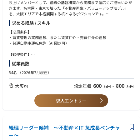
ち上げメンバーとして、組織の基盤構築から実務まで幅広くご担当いただ
きます。名古屋・東京で培った「不動産再生・バリューアップモデル」
を、大阪エリアで本格展開する核となるポジションです。
求める経験 / スキル
当初は管理戸数0からのスタートですが、営業部門（収益不動産の売買）
と連携し、管理受託営業から管理体制の構築、実際のPM実務まで幅広く
【必須条件】
お任せします。管理受託営業から組織の基盤づくりまで、大きな裁量を持
・賃貸管理の実務経験、または賃貸仲介・売買仲介の経験
って推進していただきます。
・普通自動車運転免許（AT限定可）
自社管理物件（マンション・アパート・収益不動産）の不動産管理業務全
般を担当いただきます。
【歓迎条件】
・宅地建物取引士、賃貸不動産経営管理士、管理業務主任者のいずれかの
従業員数
■業務詳細
資格
・管理体制の構築：大阪エリアにおける管理物件の選定、効率的な管理フ
・投資用不動産（1棟収益マンション等）の管理経験
54名
（2026年7月現在）
ロー策定（DXツール活用）や勝てる組織作りを担います。
・管理受託営業：オーナー様へのアプローチ、新規管理契約獲得を推進し
600
800
大阪府
想定年収
万円
~
万円
ます。
・バリューアップ提案：物件ごとに最適な修繕・リノベーション企画、収
益性向上策を立案・提案します。
求人エントリー
・PM実務：リーシング戦略の立案・実行、収支管理、現場確認・トラブ
ル対応まで一貫して担当します。
＜想定される物件タイプ＞
収益一棟マンション・オフィスビル・商業ビル・複合施設・底地・駐車場
経理リーダー候補 ～不動産×IT 急成長ベンチャ
など（自社保有・再生・開発・販売中の資産を含む）
ー～
現在の管理棟数は100棟ほど（うち自社保有物件：約50棟）