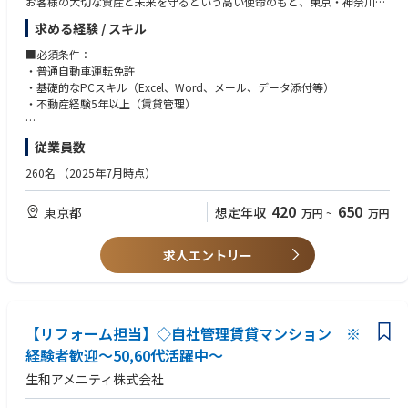
お客様の大切な資産と未来を守るという高い使命のもと、東京・神奈川・
千葉・埼玉を中心とした一都三県の不動産を扱っています。
求める経験 / スキル
健全で安全な不動産価値の創造を目指し、お客様の長期的な視点でのライ
フプランをサポートしています。
■必須条件：
・普通自動車運転免許
■業務内容：
・基礎的なPCスキル（Excel、Word、メール、データ添付等）
賃貸管理のエキスパートとして、 オーナー様の資産価値最大化に貢献する
・不動産経験5年以上（賃貸管理）
重要ポジションです。
即戦力としてご活躍いただくとともに、各チームの業務効率化や品質向上
■歓迎条件：
従業員数
を牽引していただくことを期待しています。
・宅地建物取引士
今回は、オーナー様への最前線の提案と収益に直結する重要な業務を担う
・賃貸不動産経営管理士
260名
（2025年7月時点）
【営業チーム】または、会社の信頼を支える正確な金銭管理を行う【出納
・オーナー対応、折衛経験者
チーム】での募集となります。
420
650
東京都
想定年収
万円
~
万円
＜必要資格＞
【営業チーム】
歓迎条件：普通自動車免許第一種
・オーナー様への資産価値向上に繋がる戦略的な提案業務
求人エントリー
・入居者募集のための仲介会社との折衝、連携強化
・リーシング戦略の立案・実行
【出納チーム】
・家賃、管理費等の正確かつ迅速な入金確認
【リフォーム担当】◇自社管理賃貸マンション ※
・会計仕訳、処理 、入金データの帳票、システムへの登録、更新
経験者歓迎～50,60代活躍中～
・業務プロセス改善 、未入金、滞納フォローにおける状況把握、報告、対
生和アメニティ株式会社
応の統括サポート