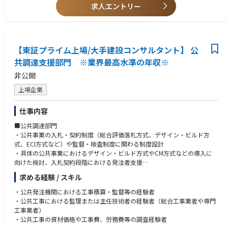
求人エントリー
【東証プライム上場/大手建設コンサルタント】 公
共調達支援部門 ※業界最高水準の年収※
非公開
上場企業
仕事内容
■公共調達部門
・公共事業の入札・契約制度（総合評価落札方式、デザイン・ビルド方
式、ECI方式など）や監督・検査制度に関わる制度設計
・具体の公共事業におけるデザイン・ビルド方式やCM方式などの導入に
向けた検討、入札契約段階における発注者支援
・公共土木⼯事の予定価格算出に必要な建設資材価格や⼯事費等の調査
求める経験 / スキル
・公共土木⼯事の積算基準に関する検討、歩掛・諸経費の調査・解析
・公共事業におけるi-ConstructionやDXの推進支援
・公共発注機関における工事積算・監督等の経験者
・公共工事における監理または主任技術者の経験者（総合工事業者や専門
＜クライアント＞
工事業者）
・ 国（国土交通省、環境省、総務省、農林水産省など）
・公共工事の資材価格や工事費、労務費等の調査経験者
・ 地方公共団体