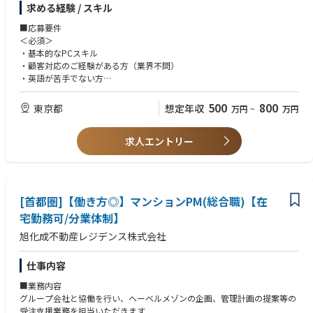
求める経験 / スキル
ップで対応しています。
■応募要件
米国では人口増加と経済成長に伴い、富裕層向け不動産投資市場が拡大し
＜必須＞
ています。
・基本的なPCスキル
グローバルな不動産投資市場において、お客様へより高品質なサービスを
・顧客対応のご経験がある方（業界不問）
提供していくため、 組織体制の強化が急務となっています。
・英語が苦手でない方
そこで今回、オーナー様へのきめ細やかな対応を実現するべく新たなメン
※海外現地法人と連携しての業務です。英文書類は確認いただきますが、
バーを募集いたします。
電話でのやりとりはネイティブが担当しますので英語に苦手意識がなけれ
500
800
東京都
想定年収
万円
~
万円
顧客との信頼関係を築きながら、オーナー様のニーズに寄り添ったサービ
ばOKです。
スを提供することで、 顧客満足度向上に貢献します。
国内のお客様とのやりとりがメインのため、コミュニケーションスキルを
求人エントリー
重視します。
■業務内容
アメリカ不動産所有の企業経営者や富裕層のお客様との長期的なリレーシ
＜歓迎＞
ョンシップの構築をお任せします。
・投資用不動産の販売/管理経験
単なる問合せ担当ではなく、オーナー様ご所有物件の賃貸管理業務担当と
[首都圏]【働き方◎】マンションPM(総合職)【在
なり、顧客満足度を最大化するプロフェッショナルとしての役割を担って
■求める人物像
いただきます。
宅勤務可/分業体制】
・お客様とのコミュニケーションを大切にし、信頼関係を築きながら業務
また日々の顧客対応に留まらず、より顧客満足度を高めるためのオペレー
に取り組める方
旭化成不動産レジデンス株式会社
ション改善など、事業をよりよくするための企画・立案にも積極的に携わ
・新しい知識やスキルを積極的に吸収し、成長意欲の高い方
っていただきます。
・チームワークを重視し、周りのメンバーと協力しながら業務を進められ
仕事内容
る方
【業務内容例】
・変化の大きい不動産業界において、柔軟に対応できる力
■業務内容
・オーナー様ご所有物件の収支状況について毎月定例でご報告
グループ会社と協働を行い、ヘーベルメゾンの企画、管理計画の提案等の
・テナント（賃借人）退去時の原状回復工事や募集状況のご説明
受注支援業務を担当いただきます