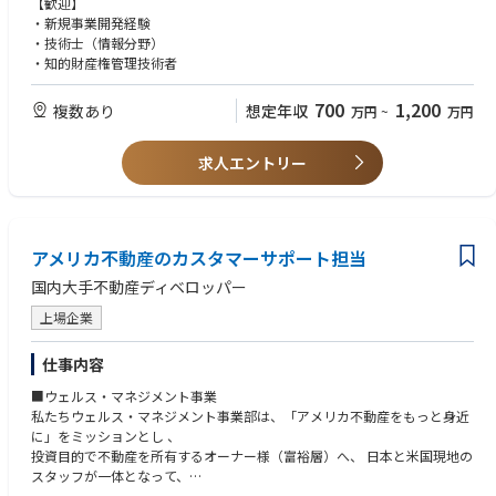
【歓迎】
管理の効率化
・新規事業開発経験
・車載カメラや高密度レーザで取得した点群データから、トンネルの変状
・技術士（情報分野）
を客観的に判定する技術開発
・知的財産権管理技術者
・BIMCIMプロダクト開発
・知的財産の戦略立案
700
1,200
複数あり
想定年収
万円
~
万円
求人エントリー
アメリカ不動産のカスタマーサポート担当
国内大手不動産ディベロッパー
上場企業
仕事内容
■ウェルス・マネジメント事業
私たちウェルス・マネジメント事業部は、「アメリカ不動産をもっと身近
に」をミッションとし 、
投資目的で不動産を所有するオーナー様（富裕層）へ、 ⽇本と米国現地の
スタッフが⼀体となって、
物件の仕⼊れから修繕、借り⼿探し、購⼊後の管理、売却までをワンスト