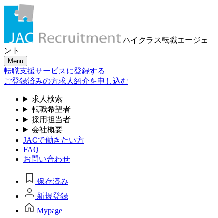
ハイクラス転職
エージェ
ント
Menu
転職支援サービスに登録する
ご登録済みの方
求人紹介を申し込む
求人検索
転職希望者
採用担当者
会社概要
JACで働きたい方
FAQ
お問い合わせ
保存済み
新規登録
Mypage