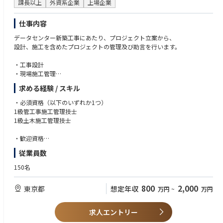
課長以上
外資系企業
上場企業
仕事内容
データセンター新築工事にあたり、プロジェクト立案から、
設計、施工を含めたプロジェクトの管理及び助言を行います。
・工事設計
・現場施工管理
・施工計画
求める経験 / スキル
・施工計画図作成
・安全管理
・必須資格（以下のいずれか1つ）
・工程管理
1級管工事施工管理技士
・品質管理
1級土木施工管理技士
・出来形管理
・書類作成 等
・歓迎資格
1級建築施工管理技士
従業員数
1級電気工事施工管理技士
技術士（総合技術管理建設もしくは電気電子）
150名
・上記資格に該当する建設業での実務経験5年以上
800
2,000
東京都
想定年収
万円
~
万円
・データセンター工事、コンテナ型データセンター工事経験 歓迎
・高圧、特別高圧の電気工事に関する経験 歓迎
求人エントリー