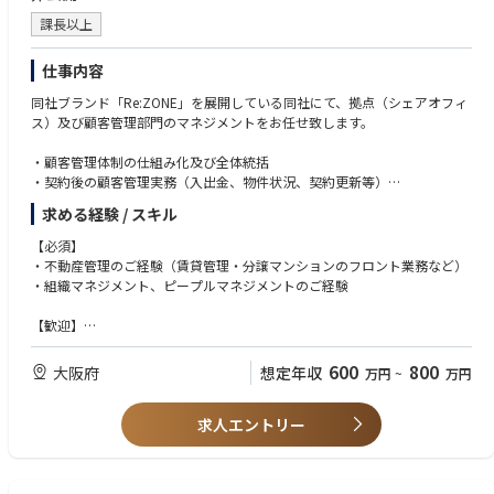
課長以上
仕事内容
同社ブランド「Re:ZONE」を展開している同社にて、拠点（シェアオフィ
ス）及び顧客管理部門のマネジメントをお任せ致します。
・顧客管理体制の仕組み化及び全体統括
・契約後の顧客管理実務（入出金、物件状況、契約更新等）
・複数拠点の全体管理（収益、物件、顧客）
求める経験 / スキル
・メンバーマネジメント、業務割り振り、経営会議の出席 等
【必須】
★社長と一緒に会社を大きくし、地方創生や社会貢献等に尽力いただける
・不動産管理のご経験（賃貸管理・分譲マンションのフロント業務など）
方を求めております。
・組織マネジメント、ピープルマネジメントのご経験
【歓迎】
・シェアオフィス業界でのご経験
600
800
大阪府
想定年収
万円
~
万円
求人エントリー