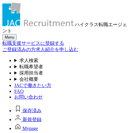
ハイクラス転職
エージェ
ント
Menu
転職支援サービスに登録する
ご登録済みの方
求人紹介を申し込む
求人検索
転職希望者
採用担当者
会社概要
JACで働きたい方
FAQ
お問い合わせ
保存済み
新規登録
Mypage