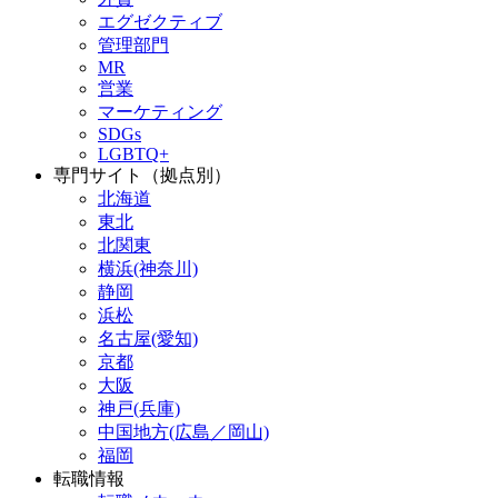
エグゼクティブ
管理部門
MR
営業
マーケティング
SDGs
LGBTQ+
専門サイト（拠点別）
北海道
東北
北関東
横浜(神奈川)
静岡
浜松
名古屋(愛知)
京都
大阪
神戸(兵庫)
中国地方(広島／岡山)
福岡
転職情報