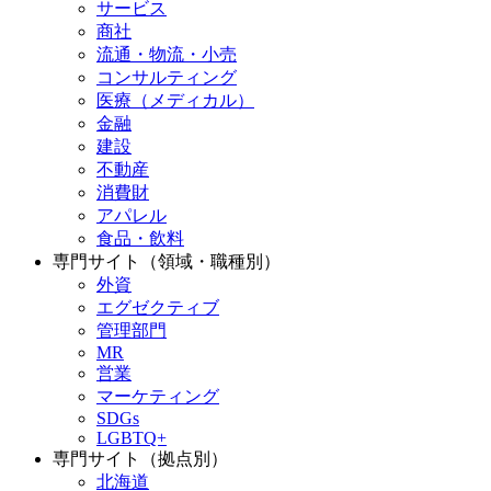
サービス
商社
流通・物流・小売
コンサルティング
医療（メディカル）
金融
建設
不動産
消費財
アパレル
食品・飲料
専門サイト（領域・職種別）
外資
エグゼクティブ
管理部門
MR
営業
マーケティング
SDGs
LGBTQ+
専門サイト（拠点別）
北海道