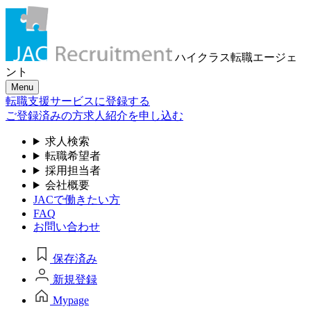
ハイクラス転職
エージェ
ント
Menu
転職支援サービスに登録する
ご登録済みの方
求人紹介を申し込む
求人検索
転職希望者
採用担当者
会社概要
JACで働きたい方
FAQ
お問い合わせ
保存済み
新規登録
Mypage