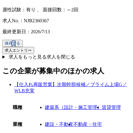
適性試験：
有り
、
面接回数：～2回
求人No.：NJB2360367
最終更新日：2026/7/13
保存する
求人エントリー
求人をもっと見る
求人を閉じる
この企業が募集中のほかの求人
【仕入れ再販営業】次期幹部候補／プライム上場G／
WLB充実
職種
建築系（設計・施工管理）
賃貸管理
業種
建設・不動産
不動産・住宅