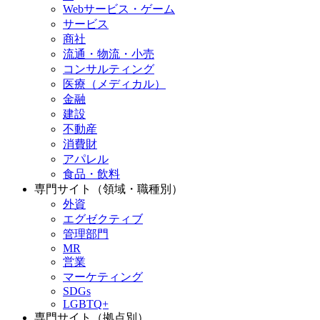
Webサービス・ゲーム
サービス
商社
流通・物流・小売
コンサルティング
医療（メディカル）
金融
建設
不動産
消費財
アパレル
食品・飲料
専門サイト（領域・職種別）
外資
エグゼクティブ
管理部門
MR
営業
マーケティング
SDGs
LGBTQ+
専門サイト（拠点別）