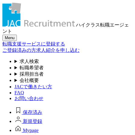
ハイクラス転職
エージェ
ント
Menu
転職支援サービスに登録する
ご登録済みの方
求人紹介を申し込む
求人検索
転職希望者
採用担当者
会社概要
JACで働きたい方
FAQ
お問い合わせ
保存済み
新規登録
Mypage