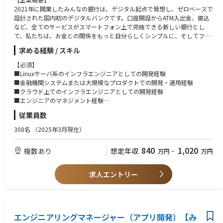
開発環境：Docker, Github, Terraform, Github Actions, PagerDuty, JIRA
・新しいことに対して、大胆にチャレンジできる方
2021年に開業したみんなの銀行は、デジタル起点で発想し、ゼロベースで
生成AIツール：ChatGPT、Gemini、Claude、GitHub Copilot、Microsoft
・プロダクトを通じて、新しい価値や喜びを創造できる方
設計された国内初のデジタルバンクです。口座開設からATM入出金、振込
365 Copilot、Devin ほか最新AIツール
など、全てのサービスがスマートフォン上で完結できる新しい銀行とし
て、私たちは、お金との関係をもっと自分らしくシンプルに、そしてフレ
ンドリーにするために、新しい銀行のカタチを「みんな」で創りたいと考
求める経験 / スキル
えています。
【必須】
【概要】
■Linuxサーバ系のインフラエンジニアとしての開発経験
みんなの銀行が目指しているのは、銀行の「Re-Design（再デザイン）」
■金融機関システムまたは大規模なプロダクトでの開発・運用経験
と「Re-Define（再定義）」。
■クラウド上でのインフラエンジニアとしての開発経験
商品・サービス、システム、業務プロセス等すべてをゼロベースから設
■エンジニアのマネジメント経験
計・構築することで、全く新しい価値を提供できる次世代の銀行づくりを
■プロジェクトマネジメント経験
従業員数
目指します。
■複数のステークホルダーとの調整経験
銀行というと堅い職場を想像されるかもしれませんが、みんなの銀行は既
308名
（2025年3月現在）
存の銀行から飛び出したベンチャー、スタートアップ的な組織です。
【歓迎】
7割近くがキャリア採用メンバーで構成されており、デジタル領域のスペ
■エンジニアの採用業務経験（書類選考、面接、ダイレクトリクルーティ
840
1,020
複数あり
想定年収
万円
~
万円
シャリストも数多く在籍しています。
ング等）
その一方で、バックグラウンドにFFG・福岡銀⾏がいることで、ベンチャ
ー、スタートアップ的な組織でありながらも、経営等に対する不安を持つ
求人エントリー
ことなく、新しい⾦融の模索にスピード感を持ってチャレンジすることに
集中できる環境が整っています。
一緒に「次世代の銀行」づくりにチャレンジしてみませんか。
■ビジネスの変化の速さに対応していくためにシステム内製化を推進して
エンジニアリングマネージャー（アプリ開発）【み