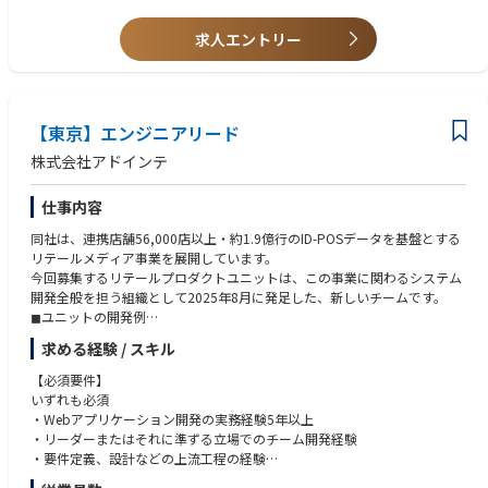
・衛星システム試験の評価業務
・衛星運用業務の実務経験（あるに越したことはないですが、ない場合で
・衛星軌道上運用の技術サポート
求人エントリー
も入社後社内勉強会などを計画します。）
・ハードウェアやソフトウェアの開発経験または取り纏め・開発管理の実
務経験
・顧客や関係者とのコミュニケーション能力（顧客ニーズ・シーズの把
握）、行動力
【東京】エンジニアリード
・分析力・ロジカルシンキング
株式会社アドインテ
仕事内容
同社は、連携店舗56,000店以上・約1.9億行のID-POSデータを基盤とする
リテールメディア事業を展開しています。
今回募集するリテールプロダクトユニットは、この事業に関わるシステム
開発全般を担う組織として2025年8月に発足した、新しいチームです。
◼︎ユニットの開発例
・全国27,000面の店頭サイネージへコンテンツを配信するCMS
求める経験 / スキル
・小売企業のPOSデータ分析・レポート作成を自動化するAIエージェント
・ID-POSデータからのセグメント抽出を自動化するID抽出システム
【必須要件】
いずれも必須
担当領域を上記に限定するものではありません。事業の拡大に伴い新規プ
・Webアプリケーション開発の実務経験5年以上
ロジェクトが継続的に立ち上がっており、既存プロダクトの改善から新規
・リーダーまたはそれに準ずる立場でのチーム開発経験
開発まで、フェーズやテーマを問わず柔軟に携わっていただきます。
・要件定義、設計などの上流工程の経験
・Pythonを用いた開発経験