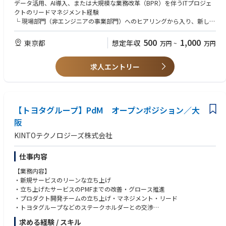
社内生産性向上に向けた生成AI研修プログラムの作成、社内展開、および
データ活用、AI導入、または大規模な業務改革（BPR）を伴うITプロジェ
グループウェア: Google Workspace
導入後の効果測定。
クトのリードマネジメント経験
②業務改革プロジェクト（各業務ドメイン）：
└ 現場部門（非エンジニアの事業部門）へのヒアリングから入り、新しい
【使用ツール/技術環境】
在庫管理やEC業務の最適化を目的とした、デジタル・AI活用システムの企
システムや業務フローを実務に定着させた経験（チェンジマネジメント・
Figma
画・構築・展開と業務変革の推進。
ステークホルダーマネジメントの経験）
500
1,000
東京都
想定年収
万円
~
万円
Helpfeel Cosense
③AIドリブンな新規ブランドの立ち上げ支援：
└ 要件定義、基本設計からテスト・導入に至る、一連のプロジェクトライ
Gyazo
生成AIを用いた商品企画の生成・改善サイクルの構築など単なるシステム
フサイクルを理解し、ベンダーをコントロールした経験
Slack
導入に留まらず、現場の業務定着までを責任を持って遂行し、全社の意思
求人エントリー
GitHub
決定スピードと業務効率の向上に貢献していただきます。
＜歓迎＞
React
■ 生成AI（LLM）や自律型AIエージェントを活用したアプリケーションの
JavaScript/TypeScript
また、場面に応じて下記のような業務をご担当いただくこともございま
企画・導入プロジェクトの経験
す。
■ データサイエンス（機械学習等）の基礎知識、またはデータプラットフ
【トヨタグループ】PdM オープンポジション／大
④AIガバナンスとルール策定：
ォーム（DWH、BI等）に携わった経験
法務・セキュリティ部門と連携したAI利用ガイドラインの策定、データガ
阪
■ 小売・アパレル・EC業界における業務知識（在庫管理・MD・CRMな
バナンスの設計・運用支援。
ど）、および同業界に対するコンサルティング経験
KINTOテクノロジーズ株式会社
⑤ROIの算出と経営報告：
AI導入による工数削減や売上向上などの費用対効果（ROI）の可視化と、
【求める人物像】
経営陣への定期的なレポーティング。
仕事内容
論理的思考力に基づいた的確なコミュニケーションができる方
相手の立場を慮った提案力と、優れたファシリテーションスキルを持つ方
【業務内容】
【本ポジションの魅力】
自らチームを牽引するリーダーシップと、新しい技術（生成AI等）への強
・新規サービスのリーンな立ち上げ
・ 小売・ECという顧客接点の多い豊富なリアルデータを活かし、「生成AI
い探究心を持つ方
・立ち上げたサービスのPMFまでの改善・グロース推進
のビジネス実装」を最前線で体験・リードできます。
・プロダクト開発チームの立ち上げ・マネジメント・リード
AI技術の進化に合わせて柔軟に役割を広げられる、意欲的な方を求めてい
・トヨタグループなどのステークホルダーとの交渉
ます。
・また当社はアパレルだけでなく、様々な領域でのプラットフォーム化を
求める経験 / スキル
【ポジションの魅力】