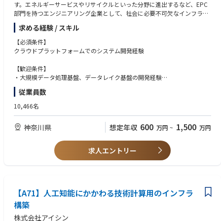
す。エネルギーサービスやリサイクルといった分野に進出するなど、EPC
部門を持つエンジニアリング企業として、社会に必要不可欠なインフラ構
造物を国内外に提供しています。
求める経験 / スキル
また、同業界の中でもIT投資、DX推進が活発な環境でPMとしても内製開
発者としても、
【必須条件】
幅広いキャリアパスを描いていただける企業でございます。
クラウドプラットフォームでのシステム開発経験
【配属部署】
【歓迎条件】
DX本部 DX＆ICTセンター データプラットフォーム開発部 Pla'cello開発室
・大規模データ処理基盤、データレイク基盤の開発経験
・ユーザーとの対話による要件定義経験
従業員数
【配属部門の説明】
・バックエンドAPI開発経験
DX施策に係る、クラウドベースのデータ基盤・生成AI基盤、周辺システム
・フロントエンドSPA開発経験
10,466名
の設計から実装、運用までを担当。最新クラウド技術を駆使し、ビジネス
・アプリケーションの認証認可設計経験
価値創出をサポートするプラットフォーム構築に挑戦する部門です。
・CI/CD による自動化経験
600
1,500
神奈川県
想定年収
万円
~
万円
・情報処理技術者資格
【配属予定ポジション】
技術者
【求める人物像】
求人エントリー
※ご経験等を鑑み、入社時の役割は決定いたします。
・新しい技術やサービスに対して強い好奇心を持ち、自ら学び続けられる
方
【お任せする業務内容】
・ビジネス課題に対して技術で解決策を提案できる方
全社向け統合データ基盤システムの立ち上げに向けた開発（企画、設計、
・ユーザー部門と対話しながら、より良いソリューションを作り上げるこ
PM、実装）に従事いただきます。
【A71】人工知能にかかわる技術計算用のインフラ
とに喜びを感じられる方
・チームメンバーと協力しながら、プロジェクトを前に進められる方
構築
具体的には、以下業務をご担当いただきます。
株式会社アイシン
①システム設計・開発