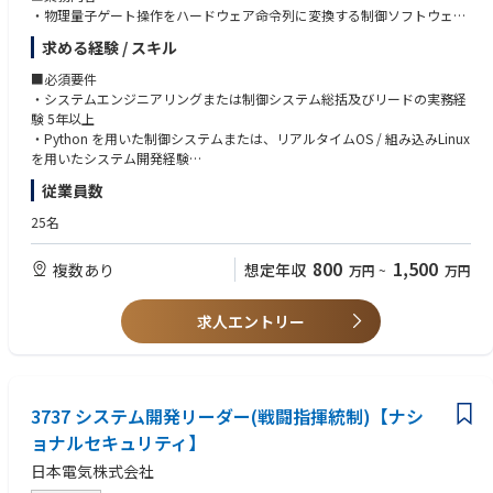
・物理量子ゲート操作をハードウェア命令列に変換する制御ソフトウェア
の要件定義・仕様設計・実装
求める経験 / スキル
・レーザー・カメラ・波形発生器（AWG）・空間光変調器（SLM）など各
機器とのインターフェース設計
■必須要件
・量子物理実験チーム・海外エンジニアとの技術折衝・仕様すり合わせお
・システムエンジニアリングまたは制御システム総括及びリードの実務経
よびドキュメント整備
験 5年以上
・既存制御システムのアーキテクチャ理解・整理と、量子プロセッサ実機
・Python を用いた制御システムまたは、リアルタイムOS / 組み込みLinux
への統合設計支援
を用いたシステム開発経験
・マイルストーン管理、進捗レポートおよびリスク報告
・要件定義・インターフェース仕様書の作成経験（複数モジュール連携シ
従業員数
ステム）
・ビジネスレベルの英語力（グローバルチームとの技術コミュニケーショ
25名
ン）
・未知ドメインの技術論文・仕様書を自力でキャッチアップできる学習姿
800
1,500
複数あり
想定年収
万円
~
万円
勢
・リモート勤務が前提の場合、必要に応じて京都の現場へ出張可能である
求人エントリー
こと(制御システムの実機検証、トラブル対応などのため)
■歓迎要件
・物理・量子コンピューティング分野の英語論文を自力で読解した経験
3737 システム開発リーダー(戦闘指揮統制)【ナシ
・海外エンジニアとの協業プロジェクト経験（設計レビュー・仕様調整な
ど）
ョナルセキュリティ】
・半導体製造装置・精密機器・医療機器・航空宇宙・電力・交通システム
日本電気株式会社
など高信頼性システムの開発・認証経験