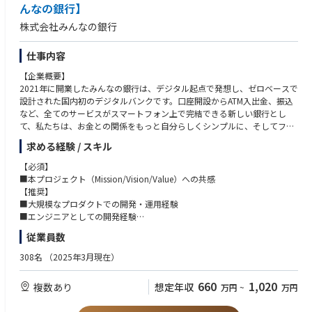
おり、その開発を支えるインフラエンジニアを牽引していただける組織マ
んなの銀行】
ネジメントに関わる管理者を募集しております。
株式会社みんなの銀行
■みんなの銀行／ゼロバンク・デザインファクトリーのプロダクトの継続
的な成長のために安定したインフラの提供、信頼性や可用性の向上、運用
の自動化・効率化に取り組んでいます。
仕事内容
■インフラエンジニアが伸び伸びと仕事をできるよう、古い手法や固定観
【企業概要】
念にとらわれず、新しい手法や技術に積極的に取り入れた組織推進を歓迎
2021年に開業したみんなの銀行は、デジタル起点で発想し、ゼロベースで
します。
設計された国内初のデジタルバンクです。口座開設からATM入出金、振込
※雇用主は「株式会社みんなの銀行」です。
など、全てのサービスがスマートフォン上で完結できる新しい銀行とし
みんなの銀行もしくはゼロバンク・デザインファクトリーに出向し、勤務
て、私たちは、お金との関係をもっと自分らしくシンプルに、そしてフレ
していただきます。
ンドリーにするために、新しい銀行のカタチを「みんな」で創りたいと考
求める経験 / スキル
えています。
【業務内容】
■組織に関わるメンバー管理全般
【必須】
【概要】
■エンジニアの採用、育成、目標設定、評価、フィードバック
■本プロジェクト（Mission/Vision/Value）への共感
みんなの銀行が目指しているのは、銀行の「Re-Design（再デザイン）」
■エンジニアメンバーの成果の最大化とキャリア成長の支援
【推奨】
と「Re-Define（再定義）」。
■開発プロジェクトへのアサインと、遂行するために必要なコミュニケー
■大規模なプロダクトでの開発・運用経験
商品・サービス、システム、業務プロセス等すべてをゼロベースから設
ションの支援
■エンジニアとしての開発経験
計・構築することで、全く新しい価値を提供できる次世代の銀行づくりを
■エンジニアリング組織としての課題解決や成長戦略の提案と実行
■エンジニアのマネジメント経験
従業員数
目指します。
■プロジェクトマネジメント経験
銀行というと堅い職場を想像されるかもしれませんが、みんなの銀行は既
■複数のステークホルダーとの調整経験
308名
（2025年3月現在）
存の銀行から飛び出したベンチャー、スタートアップ的な組織です。
7割近くがキャリア採用メンバーで構成されており、デジタル領域のスペ
【歓迎】
660
1,020
複数あり
想定年収
万円
~
万円
シャリストも数多く在籍しています。
■ エンジニアの採用業務経験（書類選考、面接、ダイレクトリクルーテ
その一方で、バックグラウンドにFFG・福岡銀⾏がいることで、ベンチャ
ィング等）