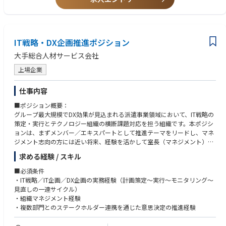
・主体的に行動し、自らの領域だけに囚われずプロダクトを俯瞰し常に改
善に向けて取り組める方
・新規システム開発・改修・運用・業務自動化等の技術的な挑戦に主体的
に没頭、オーナーシップをもって取り組むことができるエンジニアの方
IT戦略・DX企画推進ポジション
・AIやブロックチェーン等最新技術を積極的に学習して顧客オリエンテッ
ドなサービス構築に向け社内外のシステムに実装させたい方
大手総合人材サービス会社
・Mission「次世代によりよい世界を」に共感し、主体的かつ自由に企業カ
ルチャーをゼロから一緒に創りあげていきたい方
上場企業
仕事内容
■ポジション概要：
グループ最大規模でDX効果が見込まれる派遣事業領域において、IT戦略の
策定・実行とテクノロジー組織の横断課題対応を担う組織です。本ポジシ
ョンは、まずメンバー／エキスパートとして推進テーマをリードし、マネ
ジメント志向の方には近い将来、経験を活かして室長（マネジメント）を
担っていただく事を想定しています。
求める経験 / スキル
【業務例】
■必須条件
・組織マネジメント：目標設定／評価／採用・育成／予算・リソース管
・IT戦略／IT企画／DX企画の実務経験（計画策定～実行～モニタリング～
理）
見直しの一連サイクル）
・企画・実装・運用の統括：当室が推進する下記テーマのリード
・組織マネジメント経験
・複数部門とのステークホルダー連携を通じた意思決定の推進経験
＜推進テーマ例＞
・IT戦略や予算の推進管理