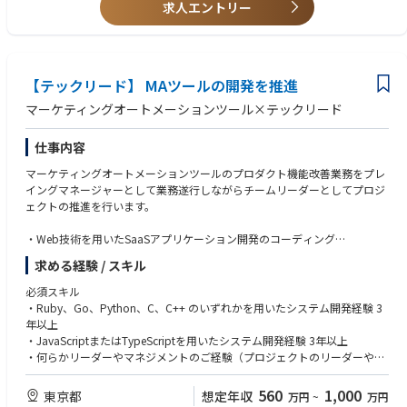
求人エントリー
・クラウドベースのソリューションを設計する
（例）
・クラウドアーキテクチャを設計し、ソリューションを開発するための計
・プロジェクトや所属組織において技術的な意思決定や方針策定を担い、
画と仕様を策定する
チームを牽引した経験
・マネージャーやエンジニアと協力し、新しいクラウドベースのサービ
・プロジェクト管理やタスク推進において、主体的に周囲を巻き込みなが
ス、アプリケーション、ソリューションの仕様を開発する
【テックリード】 MAツールの開発を推進
ら成果創出に貢献した経験
・クラウド管理プラットフォームの展開を推進し、その性能を評価し、改
マーケティングオートメーションツール×テックリード
善を実施する
(3) その他
・ビジネスの問題に対するITアーキテクチャ（統合プロセス、アプリケー
・ビジネスレベルの日本語（JLPT:N1目安）
仕事内容
ション、データ、技術）ソリューションを、企業アーキテクチャの方向性
・Officeアプリケーションを使用した各種資料の作成、レビュー経験
と基準に沿って設計・開発する
マーケティングオートメーションツールのプロダクト機能改善業務をプレ
・内部および外部（クライアント）の期待に応えるか、それを超えるソフ
イングマネージャーとして業務遂行しながらチームリーダーとしてプロジ
トウェア資産の設計、開発、強化を行う機能横断型開発チームの監督・管
ェクトの推進を行います。
理を行う
・チームメンバーにコーチング、メンタリング、モチベーションを与え、
・Web技術を用いたSaaSアプリケーション開発のコーディング
積極的な行動とその業務への責任を持たせる
・開発したプロダクトの動作検証、品質保証のための評価
・責任、品質、コミットメント、成長、革新を促進する環境を創出し、必
求める経験 / スキル
・機能改善プロジェクトの立ち上げ、プロジェクトの計画策定
要に応じて販売プロセスをサポートする
・機能改善プロジェクトの進捗管理、課題管理、品質管理、コスト管理
必須スキル
・チームメンバーの1on1を含めた管理監督、育成に関するグループ長の
・Ruby、Go、Python、C、C++ のいずれかを用いたシステム開発経験 3
【アバナードで働くことの魅力】
補助
年以上
・マイクロソフトテクノロジーを活用したソリューションを展開するリー
・JavaScriptまたはTypeScriptを用いたシステム開発経験 3年以上
ディングカンパニーで働くこと
［プロジェクトマネジメントと開発実務の割合イメージ］
・何らかリーダーやマネジメントのご経験（プロジェクトのリーダーやメ
・19度目のマイクロソフト グローバル SI パートナー アワードを受賞（20
チームメンバーの技術的サポート、プレイヤーとしての業務: 7割
ンバーのメンター経験なども可）
24年）
課題管理、コスト管理（人/時間/予算など)、リソース管理、チームメンバ
・MySQLまたはPostgreSQL等のRDBMSの使用経験 3年以上
・充実したトレーニングプログラム（年間80時間以上、認定資格取得への
560
1,000
東京都
想定年収
万円
~
万円
ーの1on1などのマネジメント業務: 3割
・Linux、UNIX系サーバを用いたシステム開発経験 3年以上