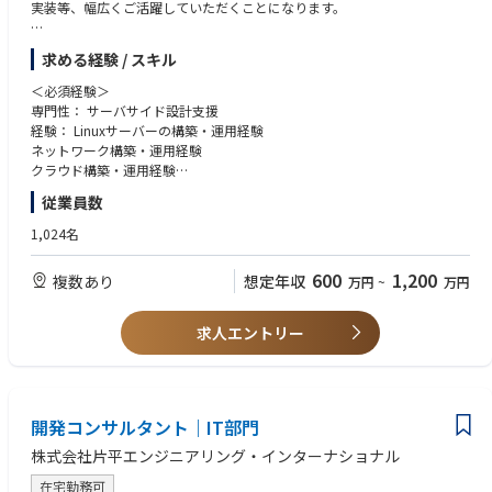
実装等、幅広くご活躍していただくことになります。
・日々のコードレビューと参加エンジニアへのアドバイス
・チームの生産性向上のための開発フロー改善
Rapidusは2025年4月にパイロットラインが稼働し始め、2027年量産化に
求める経験 / スキル
向けて試作を進めております。
■Step3 適性に合わせて将来お任せしたい業務
《Rapidusの技術で変える未来》
＜必須経験＞
・Step2に加えて技術選定および刷新
弊社の取引業界は自動車業界やIT・PCメーカーなど多岐に渡りますがスマ
専門性： サーバサイド設計支援
・プロジェクトマネジメント
ホやPC、産業用ロボットなど私たちが扱う製品に必要不可欠な半導体。
経験： Linuxサーバーの構築・運用経験
現代社会の進化は半導体なくしては成り立たず、特に近年AIやIoTといった
ネットワーク構築・運用経験
▍組織体制
次世代技術の発展が、半導体の需要を爆発的に高めています。
クラウド構築・運用経験
エンジニア部門：7名（業務委託含む）
Rapidusの最大の特徴は、開発期間を短縮する統合型ファウンドリサービ
EDAソフトウェア開発業務または半導体設計(領域問わず)の経験
・マネジメント：1名
従業員数
スRUMSを展開、単に半導体を製造するだけでなく、開発期間を世界最短
シェルスクリプト、Python などのスクリプティングスキル
・フルスタックエンジニア：4名
にすることを価値として提供。
1,024名
・フロントエンド：1名
・インフラ：1名
RUMSとは・・・https://www.rapidus.inc/business/
600
1,200
複数あり
想定年収
万円
~
万円
▍開発体制
Rapidus株式会社の特徴
■エンジニアに負担の少ない開発進行
〇IBMとの技術提携
求人エントリー
・オーナーとマネージャーとエンジニアの双方向で状況を確認し、エンジ
Rapidusは2nmプロセスの基盤技術を自社開発するのではなくこの分野で
ニアに無理のないスケジュールを組んでいます。
先行するIBMから技術ライセンスの供与を受け、共同開発を進めていま
・プロダクトファーストですがチームの状況を踏まえたハンドリングでエ
す。
ンジニアは開発に専念できる環境です。
同社の研究者及び技術者は世界最先端の半導体研究拠点の1つであるニュ
ーヨーク州アルバニーで米国IBM・日本IBMの研究者と協働。
開発コンサルタント｜IT部門
■ドキュメント整備のエンジニア文化形成
日本国内技術に留まらない世界的な最新技術への挑戦です。
・まだ歴史の浅いプロダクトだからこそドキュメントが大事。
株式会社片平エンジニアリング・インターナショナル
〇imecとの連携
・開発の区切りごとにドキュメントを整備する時間を取るようにしていま
ベルギーに本拠を置く世界最先端の半導体研究機関imecとの協力覚書も締
在宅勤務可
す。