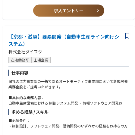
支援）
歓迎スキル
・テクノロジーやスキル向上のための豊富なグローバルリソースの活用
[将来的なキャリア]
求人エントリー
・システムの要件定義・基本設計の経験
・全ての社員のキャリアを支援するキャリアアドバイザー制度
スペシャリスト・マネジメントのそれぞれのキャリアの道がございます。
・複数のプログラミング言語によるシステム開発経験（Ruby以外の言語
・風通しが良く、チームワークで仕事を進められる環境
ご経験やスキル・ご志向に応じて将来的にCTOやVPoE、EMなどの役割に
経験を含む）
チャレンジしていただけます。個人の技術者としての成功に留まらず、組
・IPA主催の情報技術者試験（応用・高度）の合格経験（応用情報技術者
アバナードには、あなたがお持ちの優れた知見を遺憾なく発揮できる環境
織全体の成功に責任範囲を広げていくキャリア機会があります。
試験、データベーススペシャリスト試験、ネットワークスペシャリスト試
だけではなく、先進的な技術を活用した新たな経験やテクノロジーに対す
【京都・滋賀】要素開発（自動車生産ライン向けシ
験、情報処理安全確保技術者試験等）
る強い情熱を満たすことができるトレーニングプログラムなど、プロフェ
［既存の仕組みや枠にとらわれず主体的に業務に取り組める環境］
ステム）
・各ベンダーの実施する認定試験の合格経験
ッショナルとしての更なる成長を遂げることができる数多くの機会が存在
・まだまだ整っていない環境で変化の多い会社ではありますが、一人ひと
・アジャイル開発（スクラム開発）の認定
します。
株式会社ダイフク
りの裁量が大きく幅広い業務にかかわっていただくことが出来ます。主体
求める人物像
的に考え、行動し臨機応変に業務に取り組みたい方歓迎です。
・組織やチームの課題について考え、解決策を模索する探究心のある方。
在宅勤務可
上場企業
アバナードは、インクルージョン＆ダイバーシティ（I&D）の文化の醸成
・チームの成功や、成長を喜ぶことができ、チームを導ける方。
に力を注ぎ、この多様性を通じて、革新性や創造性を培い、クライアント
［企画～運用、保守まで幅広い業務にかかわることが可能］
・効果的なチームビルディングと、メンバーの成長をサポートすることが
や社会に貢献しています。豊富な経験を持つ60,000人以上のプロフェッシ
仕事内容
・機能開発等の企画、実現するための計画作りや技術選定から実装（コー
できる方。
ョナルが世界中におり、相互に協力しながらプロジェクトを遂行するチー
ディング）まで幅広い業務に携わっていただけます。
・困難な課題や高い目標にも冷静に向き合い、粘り強く対処できる方（レ
同社の主力事業部の一角であるオートモーティブ事業部において新規開発
ムワークのカルチャーの中で、継続的に学ぶことができるトレーニングプ
・Ruby・Go・Java・Python・JavaScriptなど、『適材適所』で技術選定
ジリエンスの高い方）
業務全般をご担当いただきます。
ログラムやキャリアアドバイザー制度を活用しながら、新たなキャリアを
を行っています。（解決したい課題は何か？という視点で技術選定を行い
・ビジネス目標や戦略を理解し、それに基づいて技術戦略を立て、実行す
進んでいただくことができます。
ます）
ることができる方。
■具体的な業務内容：
自動車生産設備における 制御システム開発 ・情報ソフトウェア開発およ
チームワーク、新たなテクノロジーの習得を通じて、クライアントの問題
び、設備立ち上げから改善まで、幅広く技術を発揮できる業務です。
解決に応えるアバナードは、その先で私達の仕事の結果、人の働き方、コ
求める経験 / スキル
以下いずれかの業務に従事いただきます。
ミュニケーションやコラボレーションなど真のヒューマンインパクトをも
たらせることができるかを原動力に日々活躍しています。
■必須条件：
①AGV／AMR 本体制御開発（Vehicle Control）
・制御設計、ソフトウェア開発、設備開発のいずれかの経験をお持ちの方
・走行制御アルゴリズム開発（誘導方式／ガイドレス含む）
アバナードのインクルージョン＆ダイバーシティ（I&D）に関する情報は