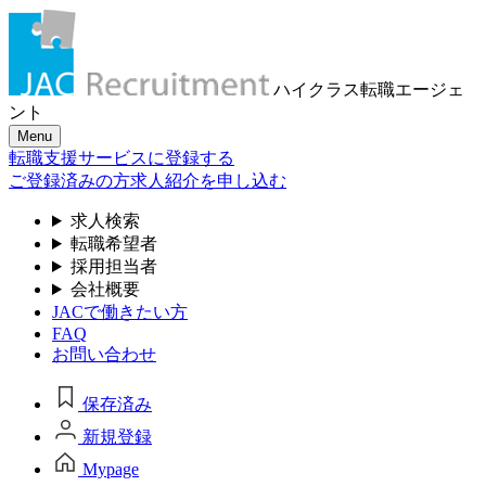
ハイクラス転職
エージェ
ント
Menu
転職支援サービスに登録する
ご登録済みの方
求人紹介を申し込む
求人検索
転職希望者
採用担当者
会社概要
JACで働きたい方
FAQ
お問い合わせ
保存済み
新規登録
Mypage