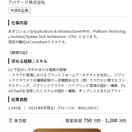
アバナード株式会社
③インフラエンジニア
外資系企業
・日本国内のグループ全社のインフラの構築／管理をご担当頂きます。
・主な領域としては、ネットワーク、サーバ、セキュリティ、AWS、があ
仕事内容
ります。領域毎に個別にご担当頂くことを想定しています。
・自社で構築する領域もありますので、方針決定から構築、運用をしてい
本ポジションはApplications & Infrastructureの中の、Platform Technolog
ただくことを期待しています。
y Architect/System Tech Architecture（STA）となります。
想定の職位はConsultantクラスです。
④インフラマネジャー候補
・グローバルのインフラの管理、方針決定、インフラエンジニアのマネジ
【職務内容】
メントをご担当いただきます。
アバナードのSystem Tech Architecture組織では、パブリッククラウドの代
・海外については方針決定、統制いただくことを期待しています。
求める経験 / スキル
表格であるマイクロソフトAzureに関与し、その技術を極めることが可能
・インフラ全領域の基本的な知識があり、施策の判断していただくことを
な環境が整っています。 グローバルに在籍しているマイクロソフト技術の
(1) 下記のいずれかまたは複数の経験
期待しています。
エキスパートと意見を交換しながら、自己研鑽を深め、様々な業種のお客
・クラウド環境におけるプラットフォームアーキテクトを志向し、パブリ
様の難問を解決することができます。これは、マーケットで高く評価され
ッククラウドでの構築経験が一定期間ある方（例）クラウドに関するコン
⑤オペレーションマネジャー候補
るAzureアーキテクトとして活躍し、さらなるキャリアを築くための絶好
サルティング、パブリッククラウド・ハイブリッド環境の設計・構築、Pa
・グローバルでのインフラ、アプリの運用、監視のマネジメントをご担当
のポジションです。
aS/SaaSを活用したシステムの設計・構築、オンプレミスまたはプライベ
いただきます。
ートクラウド環境の設計・構築、アプリケーションを考慮したクラウドネ
・日本向けには、ヘルプデスク、キッティング等もマネジメント頂くこと
従業員数
【主な役割】
イティブ環境の設計・構築等
を期待しています。
プラットフォームテクノロジーアーキテクトとして、クライアントのニー
1,600名
（（2025年8月現在）グローバル：約60,000人）
・海外に対しては、グローバルで展開しているシステムの運用・監視はご
ズや課題を解決策に変換し、ビジョンの創出、クラウドシステム・GenAI
・Windows/Linux OSおよびミドルウェアのアーキテクチャ策定・実装・
担当範囲ですが、各国で対応するシステムは方針決定、統制をご担当範囲
活用を活用するためのプラットフォームアーキテクチャ評価、技術選定、
展開の経験
としています。
750
1,200
東京都
想定年収
万円
~
万円
見積もりをサポートします。
・新システム導入の際には、本番稼働可不可のご判断を頂くなども期待し
(2) リーダーシップのご経験
ています
【具体的な業務内容】