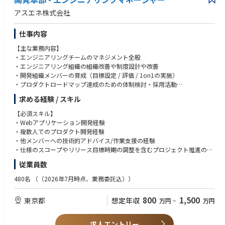
アスエネ株式会社
仕事内容
【主な業務内容】
・エンジニアリングチームのマネジメント全般
・エンジニアリング組織の組織改善や制度設計や改善
・開発組織メンバーの育成（目標設定 / 評価 / 1on1の実施）
・プロダクトロードマップ達成のための体制検討・採用活動
・技術広報
求める経験 / スキル
・プロダクトの新機能開発のリード
【必須スキル】
【開発環境】
・Webアプリケーション開発経験
・言語：PHP,TypeScript
・複数人でのプロダクト開発経験
・フレームワーク：Laravel,Express
・他メンバーへの技術的アドバイス/作業支援の経験
・データベース：PostgreSQL
・仕様のスコープやリリース目標時期の調整を含むプロジェクト推進の経
・ソースコード管理：GitHub
験
従業員数
・プロジェクト管理、情報共有ツール：Notion
【歓迎スキル】
480名
（（2026年7月時点、業務委託込））
・チームビルディング、開発組織立ち上げの経験
・スクラムマスターの経験
800
1,500
東京都
想定年収
万円
~
万円
・中長期を見据えた組織戦略の立案、実行の経験
【求める人物像】
求人エントリー