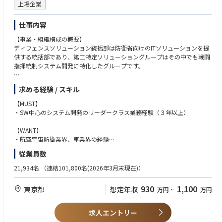
・研究開発機関との協業プロジェクト経験（POC立ち上げ・仕様決めな
上場企業
ど）
仕事内容
■このポジションの魅力
・量子コンピュータ制御システムを「0→1」で設計・実装できる、世界で
【事業・組織構成の概要】
もほぼ前例のない開発環境
ディフェンスソリューション統括部は防衛省向けのITソリューションを提
・量子物理のサイエンティストと同じチームで働き、ハード・ソフト・理
供する統括部であり、第二特定ソリューショングループはその中でも戦闘
論の境界を自ら定義する裁量
指揮統制システム開発に特化したグループです。
・最先端のリアルタイム制御フレームワークを実務の中で習得・選定でき
る環境
【職務内容】
求める経験 / スキル
・量子プロセッサ初号機・次世代機の同時始動に、創業期メンバーとして
大規模な開発プロジェクトのリーダー格として、防衛省の戦闘指揮統制シ
参画
ステムの上流設計およびインテグレーション試験を統括いただきます。
【MUST】
・顧客(要求元やユーザー)との調整による要求分析、アーキテクチャ設計
・SW中心のシステム開発のリーダークラス業務経験（３年以上）
(要求をサブシステムに割り当てる)を実施する。
・プロジェクトのメンバーが実施するサブシステムの設計が、お互いに矛
【WANT】
盾せず要求を満たせるように統括する。
・航空宇宙防衛業界、車業界の経験
・協力会社によるサブシステム製造内容が、お互いに矛盾せず要求を満た
・情報技術者の資格
従業員数
せるように統括する。
・サブシステムを組み上げてシステムとしての要求が実現されているか確
【求める人物像・ソフトスキル】
21,934名
（連結101,800名(2026年3月末現在)）
認するインテグレーション試験を統括する。
・日本の安全保障に貢献したいという気持ちを持っている人
・真摯に考え、行動できる人
930
1,100
東京都
想定年収
万円
~
万円
我々が担っているシステムの概要は以下URLを参照ください。
日本の平和を空から守る 平素からの対応① 警戒監視 等
https://www.mod.go.jp/asdf/about/role/role04/page01/index.html
求人エントリー