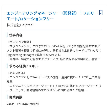
しかし大手企業を中心とした建設業界から広く求められているシステムで
もあります。
＜こんな方をお待ちしています＞
業界特化型のマルチプロダクト化を最初から狙っており、最大手企業の多
エンジニアリングマネージャー（開発部）｜フルリ
海外環境の変化に柔軟に対応し、多様な関係者と連携しながら、主体的に
くを顧客化し、事業戦略の肝である業界データを独占的に収集できている
業務を進められる方。
ことも魅力の一つです。
モート/ロケーションフリー
新しい領域を開拓しつつ、ユーザーが求めるサービスを構築できれば、業
株式会社Helpfeel
界トップを目指せる面白い環境です。
仕事内容
◆ユーザーの声を聞きながら裁量を持って働くことができます！
単純なDX推進サービスとは異なり、顧客の課題に合わせた新規サービスを
【ポジション概要】
共に作り上げ、課題解決を実現します。ダイレクトに顧客の反応を得なが
・本ポジションは、これまでCTO・VPoEが担ってきた開発組織のマネジ
ら、一緒にサービスを進化させていくことができるため、顧客と共に価値
メント職務を複数の領域に分解し、各領域を主体的にリードしていただく
を創造していく実感を得ることができます。
Engineering Managerを募集するものです。
・同社は、特定の万能なエグゼクティブ1名に依存する体制から、各領域
◆場所や時間に捉われない自由な働き方が実現できます！
に強みを持つマネージャーが連携して開発組織を運営する複数名によるマ
フルリモートを採用し、仕事のやりがいと働きやすさを両立しています。
求める経験 / スキル
ネジメント体制へと移行を進めています。中長期では10名規模のマネジメ
リモート環境でも「一人で開発していない安心感」を大切にしており、Sl
ント体制を構築する計画であり、本ポジションはその中核を担う初期メン
【必須スキル】
ackを中心にエンジニアが日々の作業ログを残しています。マネジメント
バーの一人です。
・エンジニアとしてWebサービスの開発・運用に携わった3年以上の業務
層はログを確認し、必要に応じて通話で意思疎通を図るなど、テキストと
・開発ユニットのリーダーとして、担当ユニットのチーム運営や課題解決
経験
通話を適切に使い分けて円滑な連携を実現。安心して働ける環境を整えて
を担っていただきます。そのうえで、ご経験や適性に応じて、開発者体験
・エンジニアリングマネージャーもしくはそれに準じるマネージャーやリ
います。
の向上、育成、採用、開発プロセス改善など、開発組織に関わるいずれか
ーダーとして、開発組織のマネジメントに関わられたご経験
の領域をお任せする可能性があります。
・チームやプロジェクトをリードしたご経験
従業員数
※本ポジションは「CTO/VPoEの後継となる単独のエグゼクティブ」では
なく、特定領域を主体的にリードするミドルマネジメント層としての役割
【歓迎スキル】
246名
（2026年6月時点）
です。