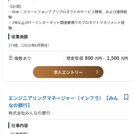
目指しております。
・次々とリリースされるKINTOブランドのビジネスを支えるグループを横
【必須】
今後のさらなる事業拡大に向けて、経営層含め全社的にAI活用を推進して
断して利用されるWebプロダクトの開発に関わることができます。
・Web・スマートフォンアプリプロダクトのサービス開発、および運用経
おり、各ドメインの業務改革に第一線で関わるやりがいを感じられます。
・ビジネスニーズを捉え、自らプロダクトの未来を見据え、企画・設計・
験
開発ができます。
・3年以上のIT・インターネット関連業務でのプロダクトマネジメント経
【組織構成】
・KINTOブランドのビジネス以外にもトヨタグループのWebプロダクトの
験
リーダー、他メンバー2名
開発に関わることができます。
・5年以上のプロダクト開発組織での業務経験（職種はプロダクトマネー
※プロジェクトごとに担当を分けており、入社後はご自身のご経験やご志
従業員数
・短期的なビジネスの状況にとらわれず、プロダクトを継続的に開発・改
ジャーでなくとも可）
向に合わせて担当プロジェクトを決定いたします。
善していくことができます。
・プロダクトの優先度や要件についてチームをリードし意思決定をした経
374名
（2025年6月現在）
験
【環境】
・プロダクトやチームの課題を発見し、担当領域を超えてエンジニアやデ
800
1,500
複数あり
想定年収
万円
~
万円
PC：WindowsとMacより自由に選択可
ザイナーと協業しながら課題解決を推進した経験
ドキュメンテーション：Confluence、JIRA、Office
・ビジネスチームなど、多様な職種のメンバーを巻き込み、円滑に合意形
コミュニケーション：Slack、Zoom、Teams、Outlook
成ができるコミュニケーションスキル
求人エントリー
BIツール：QuickSight、社内データ分析基盤、Google Analytics、Looker
Studioなど
【歓迎】
・プロダクトの新規立ち上げを行った経験（規模は問わず）
【開発チームの環境】
・プロダクトオーナーとしてのバックログ作成、優先度の決定を行った経
※開発チームごとに異なります
エンジニアリングマネージャー（インフラ）【みん
験
・スクラムなどのアジャイル開発手法でチームメンバーと協業した開発経
なの銀行】
開発言語：Java, TypeScript, Kotlin, Swift, Go, Python, JavaScript
験
株式会社みんなの銀行
フレームワーク：Spring Boot, React, Next.js, FastAPI, Vue.jsなど
・エンジニアチームのマネジメント経験
ミドルウェア：MySQL, Redis, Prometheus など
プラットフォーム：AWS（RDS、ECS・ECR、Lambda、Step Functions
【求める人物像】
仕事内容
など）
・自身の得意領域以外の技術も積極的に学んでいける方
【企業概要】