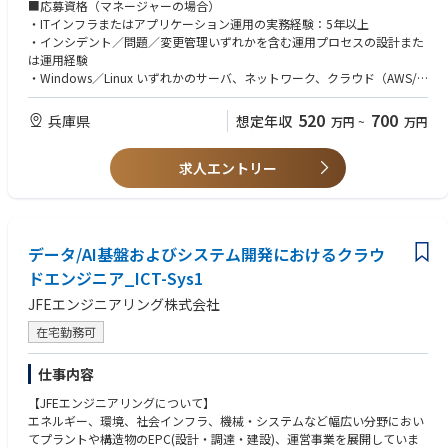
ナレッジ整備）
■応募資格（マネージャーの場合）
・構成管理・リスク評価・リリース等の他部署との調整
・ITインフラまたはアプリケーション運用の実務経験：5年以上
・SLA/SLOの定義、報告、未達時の改善計画の立案・実行
・インシデント／問題／変更管理いずれかを含む運用プロセスの設計また
・カスタマーサポートとの連携、エスカレーションルールの整備
は運用経験
・ベンダー・クラウド事業者との契約・運用レベルに関する折衝・管理／
・Windows／Linux いずれかのサーバ、ネットワーク、クラウド（AWS/A
運用手順書の作成
zure/GCP のいずれか）の基礎知識
・セキュリティインシデント発生時の初動・関係者連携（社内規程に準
・関係者（社内ユーザー、開発、ベンダー）との調整・合意形成の経験
520
700
兵庫県
想定年収
万円
~
万円
拠）
・生成AI(利用、導入問わず)を活用したプロダクト開発・システム構築の
・AI等を活用した監視・障害対応業務の自動化の推進
経験
求人エントリー
【技術スタック】
■応募資格（スタッフの場合）
・インフラ関連：サーバ、ネットワーク、OS（Linux／Windows）、AWS
・ITインフラまたはアプリケーション運用経験（目安3年）
全般、VMware
・障害対応やシステム変更対応などの運用業務経験
・データベース関連：PostgreSQL
・Windows／Linuxサーバ、ネットワーク、クラウド環境に関する基礎知
データ/AI基盤およびシステム開発におけるクラウ
・プログラム関連：PHP(Laravel)、PostgreSQL、Bash、HTML、CSS、Ja
識
vaScript 、GAS
ドエンジニア_ICT-Sys1
・システム監視／ログ管理：Zabbix、rkhunter
JFEエンジニアリング株式会社
在宅勤務可
仕事内容
【JFEエンジニアリングについて】
エネルギー、環境、社会インフラ、機械・システムなど幅広い分野におい
てプラントや構造物のEPC(設計・調達・建設)、運営事業を展開していま