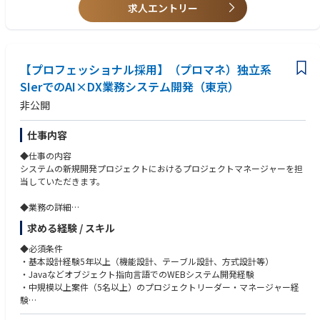
ー、スタートアップ的な組織でありながらも、経営等に対する不安を持つ
■ 国際化したチームのマネジメント経験
求人エントリー
ことなく、新しい⾦融の模索にスピード感を持ってチャレンジすることに
集中できる環境が整っています。
一緒に「次世代の銀行」づくりにチャレンジしてみませんか。
■ビジネスの変化の速さに対応していくためにシステム内製化を推進して
【プロフェッショナル採用】（プロマネ）独立系
おり、その開発を支えるエンジニアチームを牽引していただけるエンジニ
SIerでのAI×DX業務システム開発（東京）
アリングマネージャーを募集しております。対象領域は
非公開
・Android
・iOS
・Frontend
仕事内容
・Backend
◆仕事の内容
にてそれぞれ募集しております。
システムの新規開発プロジェクトにおけるプロジェクトマネージャーを担
■古い手法や固定観念にとらわれず、新しい手法や技術に積極的に挑戦し
当していただきます。
ていける人、チーム全体の生産性を考えてくれる人を歓迎します。
※雇用主は「株式会社みんなの銀行」です。
◆業務の詳細
みんなの銀行もしくはゼロバンク・デザインファクトリーに出向し、勤務
・マネジメントオンリーではなく、メンバー（社員、協力会社、弊社海外
していただきます。
求める経験 / スキル
拠点メンバー）と一緒に要件定義～納品をお任せします。
・大手企業から中堅企業まで幅広い顧客のプロジェクトを担当していただ
【業務内容】
◆必須条件
きます。
■エンジニアの採用、育成、目標設定、評価、フィードバック
・基本設計経験5年以上（機能設計、テーブル設計、方式設計等）
・自社クラウドサービスの企画、設計・開発を担当して頂く可能性があり
■エンジニアメンバーの成果の最大化とキャリア成長の支援
・Javaなどオブジェクト指向言語でのWEBシステム開発経験
ます。
■開発プロジェクトへのアサインと、遂行するために必要なコミュニケー
・中規模以上案件（5名以上）のプロジェクトリーダー・マネージャー経
・プロジェクトだけでなく、組織の管理（部下の育成・評価）を担当して
ションの支援
験
いただきます。
■エンジニアリング組織としての課題解決や成長戦略の提案と実行
・担当したプロジェクトの採算管理（売上・原価の予実管理）