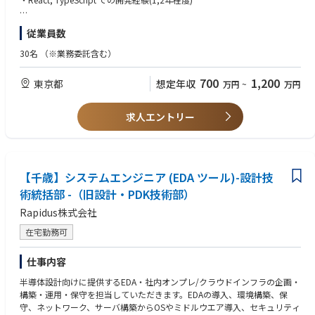
３：5名程度のチームマネジメント
・1チームを率いてプロジェクトの進行をマネジメントしていただく
■マネジメント観点
従業員数
・既存メンバーの工数最適化、および成果物への責任
・複数名のメンバー管理、開発スケジュール調整などのマネジメント経験
・新規プロジェクトにおけるビジネスサイドとの仕様調整などの経験
30名
（※業務委託含む）
※上記の内容を、開発：マネジメント＝7：3の割合で取り組んでいただく
イメージです
■歓迎スキル
700
1,200
東京都
想定年収
万円
~
万円
・技術選定を含めた技術的なレビューの経験
（雇入れ直後）エンジニアリングマネージャー職
・ドキュメントの運用経験
（変更の範囲）会社の定める業務
・開発体験を改善するような経験
求人エントリー
・チームメンバーの採用経験
▍その他想定している動き
新規案件のプロジェクト全体のマネジメントも併せて行っていただきたい
■求める人物像
と思っております。
・柔軟にさまざまなボールを拾うような動き
ビジネスサイド・経営層とディスカッションをしながらプロジェクトを推
【千歳】システムエンジニア (EDA ツール)-設計技
・プロダクトエンジニアとして、事業目線で優先度の高いタスクを拾える
し進めていただきたいと思っております！
方
術統括部 -（旧設計・PDK技術部）
開発をメインとして、組織のマネジメントからプロジェクトマネジメント
・重要な課題が多くある中でも、オーナーシップを持って選択と集中を
Rapidus株式会社
まで一貫して携わりたい方、ぜひご応募ください！
し、着実に前に進むことができる方
在宅勤務可
▍入社後のフロー
様々な不確実性の中で、自ら積極的に仮説検証を回し、重要な事業ミッシ
■Step1 まずは開発体制や既存コードを理解してもらうために
ョンを達成して頂きたいため "開発組織” を中心には据えつつ、その周辺
仕事内容
・いくつかの小規模な開発業務（1ヶ月程度）
領域（例えばプロダクト戦略、採用体制整備）にも切り込んで、前に進め
・既存エンジニアとの開発を通してのコミュニケーション
られる方や、そういった環境に挑戦していきたいという方を求めておりま
半導体設計向けに提供するEDA・社内オンプレ/クラウドインフラの企画・
す。
構築・運用・保守を担当していただきます。EDAの導入、環境構築、保
■Step2 主にお任せしたい業務
守、ネットワーク、サーバ構築からOSやミドルウエア導入、セキュリティ
・開発の要件検討と設計