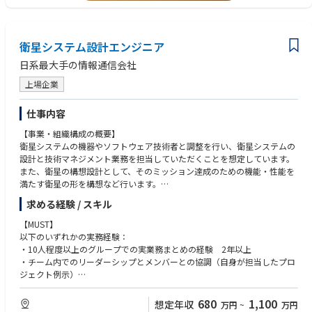
エアロスペース・ナショナルセキュリティビジネスユニット 紹介ページ
https://jpn.nec.com/recruit/dept/ans/index.html
衛星システム設計エンジニア
日系最大手の情報通信会社
上場企業
仕事内容
【事業・組織構成の概要】
衛星システムの機器やソフトウェア技術者と調整を行い、衛星システムの
設計と技術マネジメント業務を担当していただくことを想定しています。
また、衛星の構想設計として、そのミッション達成のための機能・性能を
満たす衛星の形を構想など行います。
求める経験 / スキル
【職務内容】
衛星システムの設計・開発において、技術担当者と調整を行い、衛星シス
【MUST】
テム設計をチームの一員として行い、設計文書を作成する役割がメインと
以下のいずれかの実務経験：
なります。いずれは設計を取りまとめる役割にも就いていただけます。
・10人程度以上のグループでの実業務まとめの経験 2年以上
具体的には以下のような業務があります。
・チーム内でのリーダーシップとメンバーとの協調（自身が担当したプロ
・衛星システム設計・開発に必要な文書の作成
ジェクト例示）
・衛星システム設計・開発に係る機器担当・ソフトウェア担当との調整作
業
【WANT】
680
1,100
想定年収
万円
~
万円
・文書作成や進捗の技術マネジメント業務
・理系大卒相当の基礎的な理系知識