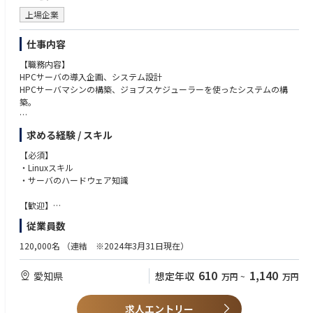
・クラウドプラットフォーム（AWS/Azure）におけるサーバレスアーキテ
上場企業
クチャシステム設計
・システム開発におけるソフトウェア設計および実装
仕事内容
・要件定義から設計、実装までの一連の開発業務
【職務内容】
②データ基盤構築とガバナンス設計
HPCサーバの導入企画、システム設計
・最適なデータ基盤サービスの選定・評価
HPCサーバマシンの構築、ジョブスケジューラーを使ったシステムの構
・社内システムのデータ統合に向けた設計・実装
築。
・データ統合のための内製開発
・データ利活用ルールの設計
【具体的な業務内容】
・セキュリティポリシーに準拠したアクセス制御設計
求める経験 / スキル
Linuxベースのサーバ構築
ジョブスケジューラ（PBS,GRIDENGINE)によるジョブコントロールシス
【必須】
③ビジネス課題解決
テム構築
・Linuxスキル
・社内業務プロセス改革チームとの協業
オーケストレーションツール（Kubernetes)によるMLOps環境構築
・サーバのハードウェア知識
・各部署でのユースケース発掘
Lustre高速ストレージ環境
・発掘したユースケースの実現に向けた技術支援
【歓迎】
【組織のミッション】
・GPUのハンドリング
【仕事の進め方】
従業員数
DXプラットフォーム部方針
・Dockerコンテナをハンドリングできる技術
・外部ベンダと協業しながら、自らも手を動かして開発を推進
真のニーズを反映したDX基盤を構築展開し業務改革を強力に推進。
120,000名
（連結 ※2024年3月31日現在）
・アジャイル開発手法を採用し、スピーディな開発
アイシンまたはグループ会社の業務課題をITインフラという手段を使って
・複数人の社員メンバーとチームで開発を進行
解決する。
610
1,140
愛知県
想定年収
万円
~
万円
最適化技術・人工知能を駆使し、多性能を同時最適化できるフルデジタル
【キャリアパス】
開発プラットフォームを提供する。
・開発のスペシャリストとして専門性を高めるキャリア
求人エントリー
・PMとして経験を積み、プロジェクトマネジメントを担うキャリア