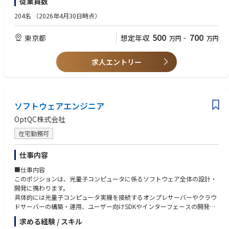
従業員数
◼︎お任せしたい役割
・AIコーディングツール（Claude Code、Codex等）を活用した開発の実
・要件定義、設計などの上流工程から実装まで、開発プロジェクトの技術
務経験
204名
（2026年4月30日時点）
面のリード
・プロジェクトマネジメントおよびメンバーの育成・技術支援
【歓迎要件】
500
700
東京都
想定年収
万円
~
万円
・AIを活用した開発体制の推進・整備
・AIエージェントの開発経験
・AIコーディングツールのチーム導入、活用基盤の整備経験
発足間もない少数精鋭のチームのため、開発プロセスや技術選定はこれか
・FastAPIを用いたAPI開発経験
求人エントリー
ら形づくっていく段階です。
・Microsoft Azure、Databricksを用いた開発経験
整った環境で決められた開発を行うのではなく、チームの標準や文化その
・メンバーの育成、メンタリング経験
ものを裁量を持って設計できるポジションです。
ソフトウェアエンジニア
OptQC株式会社
在宅勤務可
仕事内容
■仕事内容
このポジションは、光量子コンピュータに係るソフトウェア全体の設計・
開発に携わります。
具体的には光量子コンピュータ実機を接続するオンプレサーバーやクラウ
ドサーバーの構築・運用、ユーザー向けSDKやインターフェースの開発、
そしてそれらの認証や整備全般を担います。
求める経験 / スキル