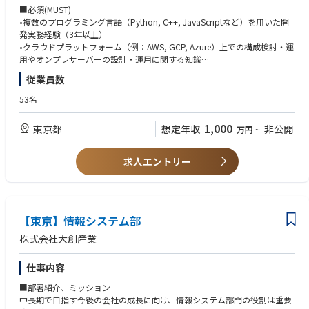
•光量子コンピュータに関連するソフトウェアシステム（オンプレおよび
■必須(MUST)
クラウドサーバー、認証システム）の設計、開発、運用
•複数のプログラミング言語（Python, C++, JavaScriptなど）を用いた開
•ユーザー向けSDKやインターフェースの開発
発実務経験（3年以上）
•社内外のソフトウェア開発チームとの連携
•クラウドプラットフォーム（例：AWS, GCP, Azure）上での構成検討・運
•ハードウェア開発部門と密接に連携し、技術的な要件や課題を整理・調
用やオンプレサーバーの設計・運用に関する知識
整
•UNIX/Linux環境での開発経験
従業員数
•クライアントやユーザーとのコミュニケーションを通じて、フィードバッ
•GitやGitLabなどのバージョン管理システム使用経験
クを収集し、改善策を提案
•英語でのコミュニケーション能力
53名
■歓迎(WANT)
1,000
東京都
想定年収
非公開
万円
~
■アピールポイント
•自社プロダクトの開発経験
OptQC株式会社は、光量子コンピュータ技術を実用化し、世界の産業や社
•ユーザー認証・認可を含むシステムインフラの設計・実装経験
会の課題解決を目指しています。
•SDKやAPIの設計・開発経験
求人エントリー
光を利用した次世代量子技術により、従来のコンピュータでは到達できな
•内部的な議論を英語でできること
かった計算能力や効率を提供し、物流、金融、医療など幅広い分野に変革
•光量子コンピュータ、または量子コンピュータに関する基礎知識
をもたらすことを目指しています。
•複数のチームと連携した開発環境での実務経験
光の力を最大限に引き出すため、光学や量子、通信技術のスペシャリスト
•ユーザー向けGUIやWebインターフェースの開発経験
とともに、新しい世界を切り開きませんか？
【東京】情報システム部
•セキュリティ要件に基づくシステム設計経験
株式会社大創産業
■その他(OTHER)
【求める人物像】
仕事内容
•スタートアップのスピード感や柔軟性を楽しめる方
•自社のプロダクトに愛着を持ち主体的に機能開発を進められる方
■部署紹介、ミッション
•複雑な技術的な問題を解決し、柔軟かつ効率的にプロジェクトを推進で
中長期で目指す今後の会社の成長に向け、情報システム部門の役割は重要
きる方