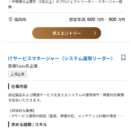
ます。
・中規模以上案件（5名以上）のプロジェクトリーダー・マネージャー経
・プロジェクトだけでなく、組織の管理（部下の育成・評価）を担当して
験
いただきます。
・担当したプロジェクトの採算管理（売上・原価の予実管理）
600
900
福岡県
想定年収
万円
~
万円
◆当ポジションの特徴
◆歓迎条件
・大手企業案件に携われます。
・業務システムの要件定義経験
・現職給与考慮
求人エントリー
・React、Angularなどを利用したフロントエンド開発経験
・手を動かすことが好きな方おすすめです。
・物流・在庫管理、販売管理、購買管理の業務経験
・マネジメント：プレイング＝3：7となります。
・外国籍メンバーとのプロジェクト経験
・セカンドキャリアも歓迎／定年再雇用制度で長く働けます。
・若手メンバーの教育経験（OJTなど）
・平均年収増加中・老舗独立系SIerです。
・リーダー教育経験
ITサービスマネージャー（システム運用リーダー）
・自社開発サービスに携われる機会もあります。
【求める人物像】
医療Saas系企業
【取引先事例】
・社内外関係者との対人コミュニケーションが円滑に行える方
・ANAケータリングサービス
上場企業
・新たな技術や知識の取得に対して前向きに挑戦して行ける方
・NTTドコモ
・がまかつ 等
仕事内容
自社製品および関連サービスを支えるシステムの運用保守・障害対応業務
◆企業・求人の特色
を担当いただきます。
・1986年創立の歴史とともに急成長を遂げ国内市場では高い技術評価とシ
ェアを獲得
【具体的な業務】
・SaaSプロダクト、AIにより成長を目指す
・ITサービス運用の統括（監視、障害対応、メンテナンス計画の策定・実
・東南アジア、アメリカに子会社があるグローバル企業
施管理）
・チャレンジ精神で幅広いサービスと高付加価値を提供
求める経験 / スキル
・インシデント／問題管理プロセスの設計・運用・レビュー（再発防止、