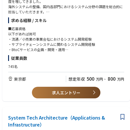
度を増してきました。
•チームやステークホルダーとの円滑なコミュニケーションが得意な方
海外システムの整備、国内各部門におけるシステム分野の課題を総合的に
•最新のテクノロジーに対して情熱を持ち、積極的に学び続ける姿勢を持
担当していただきます。
った方
下記記載の複数ポジションで幅広く人材の募集を実施しております。
求める経験 / スキル
•社内・社外の様々な人・企業と新たな価値を創造したい方。
皆様のご経験や得意分野、今後の希望キャリアを伺った上で、担当業務を
ご相談させいただきます。
■応募資格
以下があれば尚可
【ポジション･業務内容 例】
・流通／小売業の事業会社におけるシステム開発経験
①商品供給システムエンジニア
・サプライチェーンシステムに関わるシステム開発経験
・大創産業のサプライチェーンを支える業務部門の抱える課題に対し、シ
・BtoCサービスの企画・開発・運用
ステム化による改善を実現します。
・オープン系技術全般の知識
従業員数
・主な領域として、商品企画、発注、輸出入、物流、等の領域がありま
・クラウドサービスの知識
す。いずれもグローバルが対象となります。
・システム保守運用の実務経験
745名
・社内の業務部門と要件定義を行いますので、ITだけではなく、業務知識
も必要となりますが、入社後に知識習得して頂きます。
500
800
東京都
想定年収
万円
~
万円
②プロジェクトリーダー候補
・大創産業のサプライチェーンを支える業務部門の抱える課題に対し、シ
求人エントリー
ステム化による改善を実現します。
・主な領域として、会計、人事、ワークフロー、BI、POS、WMS、などが
あり、個別にご担当いただきます。領域によってはグローバルが対象のも
のと日本が対象のものがあります。
・業務部門とITベンダーとの橋渡しやスムーズなコミュニケーション等を
System Tech Architecture（Applications &
期待しています。
Infrastructure）
・ステークホルダーとの調整なども担当いただきます。