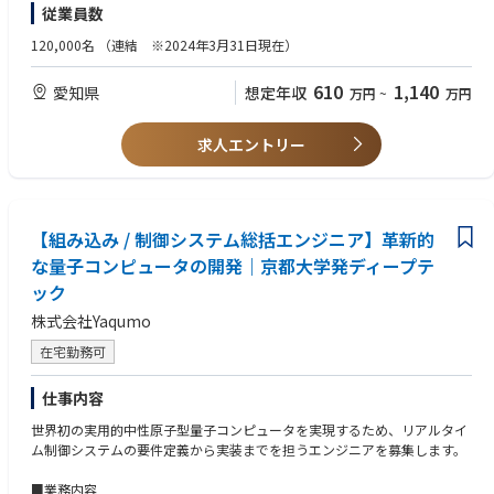
【歓迎】
従業員数
Azure、TypeScript/JavaScript、C#、SQL、Python、Git/GitHub
・Azure、AWS等のクラウドを利用したシステム開発・運用経験
・TypeScript/JavaScript、C#、SQL、Pythonを用いた開発経験
120,000名
（連結 ※2024年3月31日現在）
【組織のミッション】
・生成AIを活用した設計、実装、レビュー、ドキュメント整備等の経験
DXプラットフォーム部方針
・AI活用による業務改善や開発高度化への関心・実践経験
610
1,140
愛知県
想定年収
万円
~
万円
・AI/生成AI・データ活用による全社業務変革を力強く推進する"つなが
る・使える・止まらない"インフラ基盤の確立
DXプラットフォーム室のミッション
求人エントリー
・“DXプラットフォーム”を通じてアイシングループの事業変革を下支え
し、継続的な成長と競争力の確保に貢献する。
【組み込み / 制御システム総括エンジニア】革新的
な量子コンピュータの開発｜京都大学発ディープテ
ック
株式会社Yaqumo
在宅勤務可
仕事内容
世界初の実用的中性原子型量子コンピュータを実現するため、リアルタイ
ム制御システムの要件定義から実装までを担うエンジニアを募集します。
■業務内容