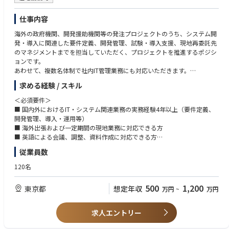
結。欧州半導体エコシステムの中心的存在であるimecとの連携をきっかけ
にEUV技術へのアクセスとグローバルな研究開発ネットワークへの参加を
▍技術スタック
仕事内容
進めています。
・バックエンド：Ruby on Rails
海外の政府機関、開発援助機関等の発注プロジェクトのうち、システム開
・フロントエンド：React, Typescript
■参考動画・記事
発・導入に関連した要件定義、開発管理、試験・導入支援、現地再委託先
・インフラ：AWS, Terraform, Docker等
＜記事＞
のマネジメントまでを担当していただく、プロジェクトを推進するポジシ
・その他：GitHub, GitLab, Slack, asana等
参考①：新たなコンセプトで先端ロジック半導体製造へ：ラピダスの小池
ョンです。
淳義社長に聞く
あわせて、複数名体制で社内IT管理業務にも対応いただきます。
※ 新規プロダクト開発も計画しており、そこではこれから技術選定しま
https://www.nippon.com/ja/in-depth/a09004/?cx_recs_click=true
す。
求める経験 / スキル
＜参考動画＞
＜具体的な業務内容＞
※ 上記の技術スタック全てに精通している必要はありません。
参考①：【半導体2023】今さら聞けない『Rapidusは何をやっている？』
■ 現地機関の業務・課題の把握およびシステム要件の整理
＜必須要件＞
＆業界各社の動きを徹底解説【TSMC】【サムスン】
■ 要件定義書・技術仕様書等の作成
■ 国内外におけるIT・システム関連業務の実務経験4年以上（要件定義、
▍やりがい・魅力
https://www.youtube.com/watch?v=dQY-VjzvZUA
■ 現地再委託先や開発会社の進捗・品質・課題管理
開発管理、導入・運用等）
◆建設業界の課題を解決し、エンジニアとしても技術力を高めながら成長
参考②：【Rapidus社長対談】Rapidusは今までにないビジネスモデルを
■ システムの試験・導入・運用支援
■ 海外出張および一定期間の現地業務に対応できる方
できるポジションです！
構築する!
■ 現地機関、開発会社、社内関係部署等との調整
■ 英語による会議、調整、資料作成に対応できる方
建設業界にはさまざまな課題があり、それらを解決するためには高度な技
https://www.youtube.com/watch?v=A1klwk6z2Qw
■ 社内外の関係者と連携し、主体的にプロジェクトを推進できる方
術力が必要です。エンジニアリングマネージャーとして、これまでの経験
従業員数
～当社の特徴～
を活かしてお客様のニーズに合ったプロダクトを提供することで、業界全
株式会社片平新日本技研（旧名：株式会社片平エンジニアリング）の創業
＜歓迎・優遇＞
体の問題解決に貢献できます。特に、日本有数の大企業の課題に挑戦でき
120名
者は、旧建設省・日本道路公団出身ということもあり、特に道路・交通分
■ 国際協力プロジェクトまたは海外業務の経験
ることは、やりがいを感じる大きなポイントです！自身の技術力を活か
野においては高いノウハウを保有しております。海外案件においては、マ
■ JICA海外協力隊のIT職種（コンピュータ技術、PCインストラクター
し、社会にインパクトを与える仕事ができるため、挑戦しがいのあるポジ
500
1,200
東京都
想定年収
万円
~
万円
ニラに海外本部を置き、JICAのみならず、ADBやWBの案件受注にも成功し
等）の経験者を優遇
ションです。
ております。
■ 交通管理、料金収受、道路・橋梁管理、GIS等に関連するシステムの経
験
◆競合が少ない新領域で、主力メンバーとして業界トップを目指せます！
求人エントリー
■ Web・アプリ開発、ITインフラまたはプロジェクト管理の経験
私たちが手がけている領域は、ほとんど競合がいません。
■ IT関連資格を有する方