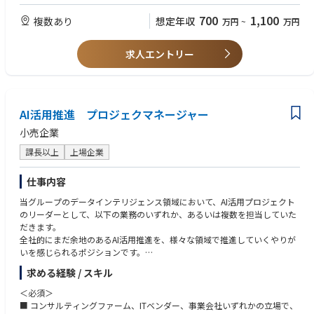
・エンジニア組織マネジメント、組織開発経験
・エンジニア採用および採用したエンジニアのオンボーディング・定着の
700
1,100
複数あり
想定年収
万円
~
万円
【具体的な業務】
ための組織運営を行った経験
・3〜5名程度の開発ユニットにおけるユニットリーダー業務（チーム運
・開発者体験（DX）/イネーブルメント領域での改善経験（開発プロセ
営、メンバー支援、課題解決など）
ス・ツール・ドキュメント整備など）
求人エントリー
ユニットリーダー業務を主軸とし、以下の領域についてご経験や適性に応
・テクニカルリードとピープルマネジメントが分離されている組織での業
じていずれかをお任せする可能性があります。
務経験
・アジャイル開発を実施しているチームでの業務経験
・開発者体験（DX）の向上：開発プロセス・ツール・ドキュメント文化
・プロダクト開発への深い知識と経験
（Helpfeel Cosense）の整備と改善
AI活用推進 プロジェクマネージャー
・開発メンバーひとりひとりのスキルアップと、開発部全体の技術力底上
小売企業
げのための施策の企画・実行
・エンジニア採用活動の推進、および技術広報チームと連携したアウトプ
課長以上
上場企業
ット・採用ブランディングの強化
・Helpfeel開発チームを中心に、Gyazo / Cosense開発チームも含めた開
仕事内容
発職横断でのイネーブルメント施策の展開
当グループのデータインテリジェンス領域において、AI活用プロジェクト
【プロダクトの技術要素】
のリーダーとして、以下の業務のいずれか、あるいは複数を担当していた
フロントエンド: React, JavaScript/TypeScript
だきます。
バックエンド: Node.js, JavaScript/TypeScript, Python
全社的にまだ余地のあるAI活用推進を、様々な領域で推進していくやりが
インフラ: Heroku, Google Cloud Platform, MongoDB Atlas
いを感じられるポジションです。
開発支援: GitHub Actions, ESLint, Renovate, など
求める経験 / スキル
【業務内容】
【開発環境】
下記業務をメインで担当いただきます。
＜必須＞
ソースコード管理: GitHub
①生成AI活用推進：
■ コンサルティングファーム、ITベンダー、事業会社いずれかの立場で、
コミュニケーション: Slack, Helpfeel Cosense, Google Meet