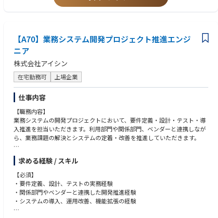
・マネージャーとして組織貢献するキャリア など、多様なキャリアパス
を用意
【業務のやりがい】
【A70】業務システム開発プロジェクト推進エンジ
全社DX推進の中核を担うシステムの立ち上げフェーズから参画し、構築・
ニア
推進までの一連の経験を積むことができます。
また、中長期ビジョンにおける注目度の高いプロジェクトを牽引し、事業
株式会社アイシン
効率化に直結する重要な取り組みに貢献することができます。
在宅勤務可
上場企業
■転職者インタビューはこちら
https://www.jfe-eng.co.jp/career/special/interview/
仕事内容
■JFEエンジニアリングが丸ごとわかる「360°JFEエンジニアリング」
【職務内容】
https://www.jfe-eng.co.jp/360_jfe_engineering/
業務システムの開発プロジェクトにおいて、要件定義・設計・テスト・導
入推進を担当いただきます。利用部門や関係部門、ベンダーと連携しなが
ら、業務課題の解決とシステムの定着・改善を推進していただきます。
【具体的な業務内容】・要件整理、要件定義、基本設計、詳細設計、テス
求める経験 / スキル
ト計画、テスト実施、品質確認
・利用部門・関係部門との要件調整、業務運用に合わせたシステム仕様の
【必須】
検討
・要件定義、設計、テストの実務経験
・ベンダーとの仕様調整、進捗管理、品質確認などの開発推進
・関係部門やベンダーと連携した開発推進経験
・導入後の運用定着支援、改善提案、機能拡張の推進
・システムの導入、運用改善、機能拡張の経験
・業務システムにおける機能改善・高度化の企画推進