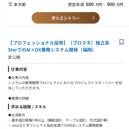
600
900
東京都
想定年収
万円
~
万円
◆当ポジションの特徴
◆歓迎条件
・大手企業案件に携われます。
・業務システムの要件定義経験
・現職給与考慮
求人エントリー
・React、Angularなどを利用したフロントエンド開発経験
・手を動かすことが好きな方おすすめです。
・物流・在庫管理、販売管理、購買管理の業務経験
・マネジメント：プレイング＝3：7となります。
・外国籍メンバーとのプロジェクト経験
・セカンドキャリアも歓迎／定年再雇用制度で長く働けます。
・若手メンバーの教育経験（OJTなど）
・平均年収増加中・老舗独立系SIerです。
・リーダー教育経験
【プロフェッショナル採用】（プロマネ）独立系
・自社開発サービスに携われる機会もあります。
SIerでのAI×DX業務システム開発（福岡）
【求める人物像】
【取引先事例】
・社内外関係者との対人コミュニケーションが円滑に行える方
非公開
・ANAケータリングサービス
・新たな技術や知識の取得に対して前向きに挑戦して行ける方
・NTTドコモ
・がまかつ 等
仕事内容
◆仕事の内容
◆企業・求人の特色
システムの新規開発プロジェクトにおけるプロジェクトマネージャーを担
・1986年創立の歴史とともに急成長を遂げ国内市場では高い技術評価とシ
当していただきます。
ェアを獲得
・SaaSプロダクト、AIにより成長を目指す
◆業務の詳細
・東南アジア、アメリカに子会社があるグローバル企業
・マネジメントオンリーではなく、メンバー（社員、協力会社、弊社海外
・チャレンジ精神で幅広いサービスと高付加価値を提供
求める経験 / スキル
拠点メンバー）と一緒に要件定義～納品をお任せします。
・大手企業から中堅企業まで幅広い顧客のプロジェクトを担当していただ
◆必須条件
きます。
・基本設計経験5年以上（機能設計、テーブル設計、方式設計等）
・自社クラウドサービスの企画、設計・開発を担当して頂く可能性があり
・Javaなどオブジェクト指向言語でのWEBシステム開発経験