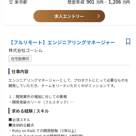
901
1,206
東京都
想定年収
万円
~
万円
・重要会議体の企画・運営
・AIガバナンス、セキュリティ強化
・テクノロジー人材向け人事制度の導入に向けた準備、運用設計
求人エントリー
■魅力：
・組織横断テーマをリードし、支援会社全体へ波及する高い事業インパク
トを発揮できる。
【フルリモート】エンジニアリングマネージャー
・IT戦略の策定〜実行に紐づく多様なテーマに携わり、実務を通じてスキ
ルを広範かつ深く成長させられる。
株式会社ゴーレム
在宅勤務可
仕事内容
エンジニアリングマネージャーとして、プロダクトにとって必要なものを
開発していただき、チームをリードいただくのがミッションです。
１：開発案件の増加に対しての業務
・開発実装のリード（フルスタック）
・案件のスムーズな運用（クライアントコミュニケーション）
求める経験 / スキル
２：既存の機能改善、運用業務へのフォロー
■必須スキル
・新規案件の運用体制の立ち上げ
■技術的な観点
・既存の運用体制の見直し
・Ruby on Rails での開発経験（3年以上）
・React, TypeScript での開発経験(1,2年程度)