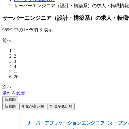
サーバーエンジニア（設計・構築系）の求人・転職情報
サーバーエンジニア（設計・構築系）の求人・転職
989
件
中の
1
〜
50
件を表示
前へ
1
2
3
4
...
20
次へ
条件を変更
新着順
新着順
年収が高い順
年収が低い順
サーバーアプリケーションエンジニア（オープン