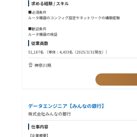
求める経験 / スキル
- クラウド
・ネットワーク機器を管理するクラウドアプリのソフトウェアテ
- AWS
・ネットワークの運用構築、顧客の運用保守対応、フィールドト
■必須条件
- GCP
ルータ機器のコンフィグ設定やネットワークの構築経験
- TencentCloud
■所属部署の魅力・やりがい
- Azure
古河ネットワークソリューション株式会社は 長きにわたって ネ
■歓迎条件
おり、そこでの IP通信に さまざまな形(キャリアVPN, 企業V
ルータ機器の検証
【ツール】
でき、それらを用いて 市場や顧客が求める 機能や製品を開発し
従業員数
- Bitbucket
エンジニアが直接 顧客や同業者、コミュニティと議論を行い、迅
- GitHub
※古河ネットワークソリューション株式会社は 古河電工の 100%
51,167名
（単体：4,433名（2025/3/31現在））
- JIRA
- Confluence
■所属部署で働く難しさ
神奈川県
- Notion
技術の進歩が速いので、常にアンテナを高くし 取り残されないよ
- Cursor
- Claude Code
■働き方
残業：月20時間程度（繁忙期：35時間程度）
【コミュニケーションツール】
テレワーク：あり
- Slack
頻度は人によって出勤している方、テレワークが多めの方など
- GoogleMeet
出張の頻度：現時点ではほぼなし。
- Zoom
データエンジニア【みんなの銀行】
- NeWork
株式会社みんなの銀行
「メンバー構成」
メンバー
仕事内容
・サーバーエンジニア：3名
【企業概要】
・EM：1名（兼務）