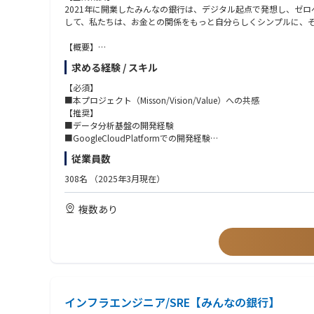
2021年に開業したみんなの銀行は、デジタル起点で発想し、ゼ
して、私たちは、お金との関係をもっと自分らしくシンプルに、
「DMM GAMESの強み」
・自社制作タイトルの売上のみにとらわれず、プラットフォーマ
【概要】
稼げており、リリースタイトル数も多いため、幅広く豊富な経
■ビジネスの変化の速さに対応していくためにシステム内製化を
・DMM GAMESのみで会員総数2,200万人という膨大なユーザ
求める経験 / スキル
■古い手法や固定観念にとらわれず、新しい手法や技術に積極的
規模感の中でタイトルをリリースできる
■分析基盤のシステム（インフラ）、データ連携処理（アプリケ
・ゲームだけでなくDMMグループ内にアニメ事業部などもあり、
【必須】
幅の広い展開が可能
■本プロジェクト（Misson/Vision/Value）への共感
■ビジネスの変化の速さに対応していくためにシステム内製化を
【推奨】
・Android
■データ分析基盤の開発経験
・iOS
■GoogleCloudPlatformでの開発経験
・Frontend
■データ利活用プロジェクトのマネジメント経験
従業員数
・Backend
にてそれぞれ募集しております。
【歓迎】
308名
（2025年3月現在）
■古い手法や固定観念にとらわれず、新しい手法や技術に積極的
■BigQuery,CloudSQLの開発経験
※雇用主は「株式会社みんなの銀行」です。
■データ連携処理（ETL処理）の開発経験
複数あり
みんなの銀行もしくはゼロバンク・デザインファクトリーに出向
■データサイエンティスト、マーケターとの協働経験
■データマネジメント業務経験
【業務内容】
■金融データの取り扱い経験
■データ分析基盤の設計、実装、運用
■ストリーミングデータの取り扱い経験
■データ連携処理の設計、実装、運用
■データの利活用推進
インフラエンジニア/SRE【みんなの銀行】