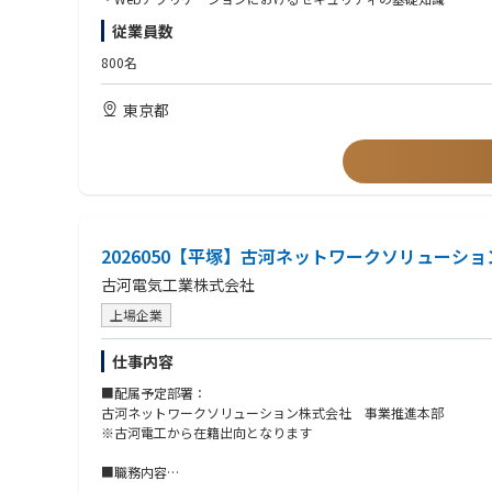
従業員数
組織の業務の多角化が進む中で組織体制の強化を図るため、 サー
【歓迎条件】
・クラウドを利用したサイト運用経験
800名
◆社員インタビュー
・ソーシャルゲーム、スマートフォンアプリのサーバーサイド開
会社の未来を支える「技術統括本部」～技術力で事業に貢献する
・Docker/kubernetesなどを利用したコンテナ運用経験
東京都
https://dmmgames.co.jp/recruit/persons/person/id=1844
・高負荷サイトの運用経験
・DMM GAMESでのゲームタイトル開発・運用経験
・PHP/Java/C#/Golang/Node.jsでの開発経験
「開発環境」
【開発マシン】
【求める人物像】
- WindowsもしくはMac（キーボードはJIS or US選択可）
・自ら課題を見つけ、主体的に解決まで責任をもって行動できる
・物事を否定するだけでなく、解決案とセットで考えられる方
【利用技術】
2026050【平塚】古河ネットワークソリューシ
・チームワークを大切にし、積極的にコミュニケーションを取れ
- 開発言語
古河電気工業株式会社
- PHP
- HTML / CSS
上場企業
- JavaScript
- ライブラリ/フレームワーク
仕事内容
- Laravel
- コンテナ技術
■配属予定部署：
- Docker
古河ネットワークソリューション株式会社 事業推進本部
- ECS
※古河電工から在籍出向となります
- CI/CD
- CodePipeline
■職務内容
- GitHubActions
・自社で開発するネットワーク機器(ルータ)のソフトウェアテス