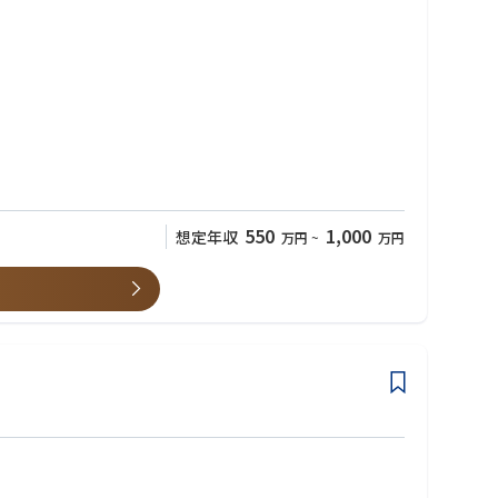
おります。近年、インターネットは社会の重要なインフラとなって
機器をご利用頂いています。最新の ネットワーク・IP技術に触れることが
550
1,000
想定年収
万円
~
万円