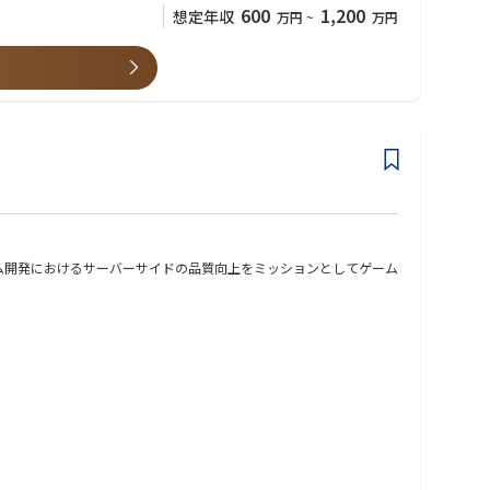
600
1,200
想定年収
万円
~
万円
プラットフォームに関連した技術相談と支援をタイトル横断的に行ってい
ます。
AMES)と連携した決済機能を主軸としたWeb APIとWeb管理ツールを
ーム開発におけるサーバーサイドの品質向上をミッションとしてゲーム
と実施などを行っている事業部横断の技術組織です。