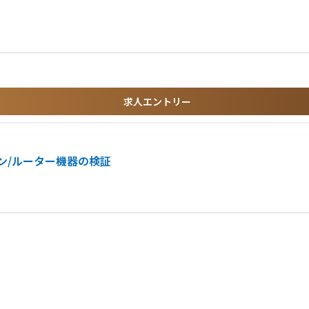
バーサイドエンジニアを募集します！
発、運用経験
仕事の魅力に迫る～
求人エントリー
方
ョン/ルーター機器の検証
る方
トおよび検証