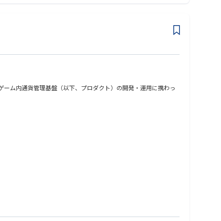
るゲーム内通貨管理基盤（以下、プロダクト）の開発・運用に携わっ
サーバーエンジニア』を募集いたします。