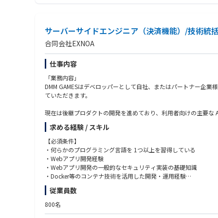
https://herp.careers/v1/nscareer/ZW6JAH1RKAjy
求める人物像
・発生した事象に対して本質の課題に向き合える方
▼サーバーアプリケーションエンジニア（ニンテンドーアカウン
・課題や課題に向けた対応を正しく伝えるための言語化能力のあ
https://herp.careers/v1/nscareer/AOFdY6YTWOmT
サーバーサイドエンジニア（決済機能）/技術統
・開発時に苦労してでも、長い目で見た時に運用しやすくするに
・最後までやり切る粘り強さのある方
合同会社EXNOA
▼サーバーアプリケーションエンジニア（DRMサーバー）
https://herp.careers/v1/nscareer/OmuZqNJ-y9Xf
仕事内容
▼サーバーアプリケーションエンジニア（メディア配信基盤）
「業務内容」
https://herp.careers/v1/nscareer/GmljQRqO2HWT
DMM GAMESはデベロッパーとして自社、またはパートナー
ていただきます。
▼サーバーアプリケーションエンジニア（eコマース）
https://herp.careers/v1/nscareer/H5KjdCslhtuK
現在は後継プロダクトの開発を進めており、利用者向けの主要な A
今後はプロダクト運用機能の整備・機能拡充を行っていくなかで
求める経験 / スキル
そのため、『プロダクトを理解して適切な利用者サポート対応と
業務内容の変更の範囲：会社の定める業務
将来的に、プロダクト開発・運用の上流工程に携わっていただき
【必須条件】
・何らかのプログラミング言語を 1つ以上を習得している
■具体的な役割
・Webアプリ開発経験
・プロダクト機能の設計・実装・テスト全般
・Webアプリ開発の一般的なセキュリティ実装の基礎知識
・プロダクトユーザーのニーズ分析やヒアリングを通じて、プロ
・Docker等のコンテナ技術を活用した開発・運用経験
・プロダクトユーザーの問い合わせ内容に応じた対応とクロージ
・CI/CDの基礎知識
従業員数
・クラウドサービス(AWS, GCP, Azure等)を活用した開発・運用
※上記は例となります。あなたのスキルやキャリアなどを考慮し
800名
【歓迎条件】
「事業概要」