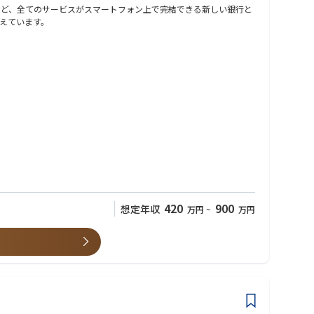
など、全てのサービスがスマートフォン上で完結できる新しい銀行と
えています。
ジニアを募集しております。
ーと円滑にコミュニケーションできる人を歓迎します。
ながら、複数のスキルを延ばしていただくことが可能です。
ジニアを募集しております。対象領域は
420
900
想定年収
万円
~
万円