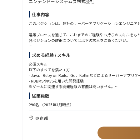
ニンテンドーシステムズ株式会社
仕事内容
このポジションは、弊社のサーバーアプリケーションエンジニア
選考プロセスを通じて、これまでのご経験やお持ちのスキルをも
各ポジションの詳細については以下の求人をご覧ください。
▼サーバーアプリケーションエンジニア（Nintendo Switch 2 本
求める経験 / スキル
https://herp.careers/v1/nscareer/xkbgRkvJLo-B
必須スキル
▼サーバーアプリケーションエンジニア（スマートデバイス向け
以下のすべてを満たす方
https://herp.careers/v1/nscareer/D-zHAm9Y6PWn
- Java、Ruby on Rails、Go、Kotlinなどによるサーバーア
- RDBMSやKVSを用いた開発経験
▼サーバーアプリケーションエンジニア（スマートデバイス向け
※ゲームに関連する開発経験の有無は問いません。
https://herp.careers/v1/nscareer/bLrdi1BmifIK
従業員数
歓迎スキル
▼サーバーアプリケーションエンジニア（決済関連システム）
以下の経験がある方を歓迎いたします
290名
（2025年1月時点）
https://herp.careers/v1/nscareer/6fWhZUEJvoag
- AWS、GCP等のクラウド技術を用いた開発経験
- 大規模なサーバーアプリケーションの開発・運用経験
東京都
▼サーバーアプリケーションエンジニア（ゲームサーバーフレー
- Docker、Kubernetes、Istio等のコンテナ技術を用いたサ
https://herp.careers/v1/nscareer/48xbRm41O46d
- JavaScript、TypeScript等を用いたWebフロントエンドの開発
- gRPCやWebRTCを利用したサーバーアプリケーションの開発経
▼サーバーアプリケーションエンジニア（ゲームサーバーアプリ