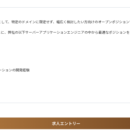
として、特定のドメインに限定せず、幅広く検討したい方向けのオープンポジション
とに、弊社の以下サーバーアプリケーションエンジニアの中から最適なポジションを
体機能）
アプリ）
プリケーションの開発経験
共通基盤）
ムワーク）
ーバーアプリケーションの開発経験
経験
験
求人エントリー
ケーション）