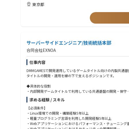
・Go/PHPを用いた開発経験
東京都
DMM GAMESで開発運用をしているゲームタイトルへの技術支
・RESTful APIの設計、開発・運用の経験
ます。
・GCPの開発・運用経験(Cloud Run, Spanner, BigQuery, Kubernet
また重要度の高いプロダクトとして、複数タイトルに提供してい
・OOP (DDD) の理解または基礎知識
・システム開発における要件定義や設計などの上流工程の開発経
■プロダクトの紹介
・大規模な Webサービスの設計・開発・運用経験
ゲーム内通貨管理基盤として、前払式支払手段に該当するゲーム内通貨の一元管
・決済基盤などクリティカルで複雑なシステム・プロダクトの開
提供しています。
・各種プラットフォーム(App Store, Google Play, DMM
ゲームタイトルが安心して資金決済法に準拠したサービスを低コ
サーバーサイドエンジニア/技術統括本部
・DMM GAMES またはそれ以外のプラットフォームでのゲーム開
・リーダー経験(パートリードでも可)、または大きな職責を全う
合同会社EXNOA
-主な機能
・他部署や外部開発会社とのコミュニケーションをともなう開発
・ゲーム内通貨の「発行・消費・消滅・発行取消・消費取消」の
仕事内容
・ゲーム内通貨残高の管理
【求める人物像】
・有償分、無償分の区分管理
・当グループの行動指針に共感・ご理解いただける方(決済機能グルー
DMMGAMESで開発運用しているゲームタイトル向けの内製共
・ゲーム内通貨の有効期限管理
・プロダクトの開発実装だけでなく上流工程に興味・経験のある
タイトルの開発・運用を縁の下で支えるポジションです。
・各種プラットフォーム(App Store, Google Play, DMM G
・問題解決に向けて責任感を持って主体的に行動できる方
・サブスクリプション対応
・様々な人を巻き込んで円滑なコミュニケーションを取れる方
◆具体的な役割
・デベロッパー向け管理サイト
・ゲーム配信プラットフォームとの決済関係のやりとりに興味の
・内部開発ゲームタイトルで利用している共通基盤の開発・保守
・裏側から会社や仕組みを支援することに興味のある方
・マイルストーン単位で開発中のゲームタイトルの評価（パフォ
■社員インタビュー
求める経験 / スキル
・事業部内の技術相談や技術課題の調査や解決策の提案
会社の未来を支える「技術統括本部」～技術力で事業に貢献する
・新技術の調査と推進、技術ナレッジの展開、及びそれらを目的
【必須条件】
https://dmmgames.co.jp/recruit/persons/person/id=1844
・AI / LLM技術の検証・導入
・Linux環境での開発・構築経験5年以上
・軽量プログラミング言語を利用した開発経験5年以上
「事業部概要」
・Webアプリケーションにおけるパフォーマンス・チューニング
DMM GAMESで開発運用をしているゲームタイトルへの横断
・Webアプリケーションにおけるセキュリティの基礎知識