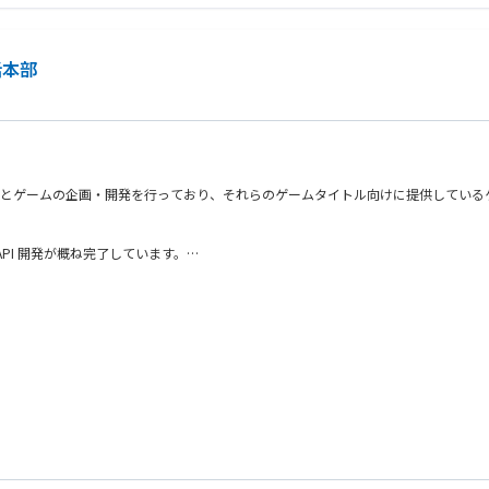
ト基盤）
る方
括本部
はどうしたらいいかを考え抜く力のある方
企業様とゲームの企画・開発を行っており、それらのゲームタイトル向けに提供してい
PI 開発が概ね完了しています。
、現行プロダクトと後継プロダクトの並行運用対応が必要です。
他部署折衝、追加機能の開発や改善』といったプロダクトの開発・運用全般を担う『
たいと考えています。
ダクトを改善する活動
ング
の経験
、必要に応じた役割・施策を遂行して頂きたいと考えております。