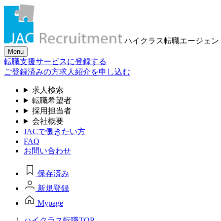
ハイクラス転職
エージェン
Menu
転職支援サービスに登録する
ご登録済みの方
求人紹介を申し込む
求人検索
転職希望者
採用担当者
会社概要
JACで働きたい方
FAQ
お問い合わせ
保存済み
新規登録
Mypage
ハイクラス転職TOP