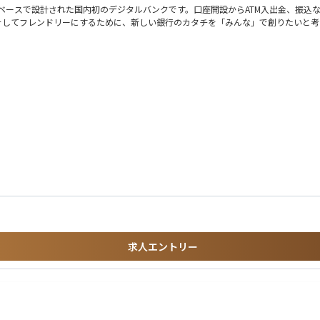
ロベースで設計された国内初のデジタルバンクです。口座開設からATM入出金、振込
そしてフレンドリーにするために、新しい銀行のカタチを「みんな」で創りたいと考
ーとしても潤沢に原資を
験を積むことができる
推進しており、システム全体のデータのありかたを企画、実装いただけるデータエン
ーが既にプラットフォームにいる
に挑戦していける人、アプリ開発者、データサイエンティストなどのステークホルダ
ーション）、データ自体の管理など所掌範囲が広い職種です。コアとする領域を持ち
メディアミックスをはじめ
推進しており、その開発を支えるエンジニアチームを牽引していただけるデータエン
に挑戦していける人、チーム全体の生産性を考えてくれる人を歓迎します。
し、勤務していただきます
求人エントリー