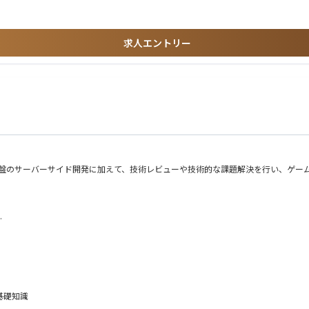
援、会社規模での課題への対策立案と実施、DMM GAMESやその他のゲームアプリ
es)
る決済処理およびゲーム内通貨の管理を担保している基盤の開発・運用を行っており
求人エントリー
験
理と各種の課金プラットフォーム(App Store, Google Play, DMM G
発・運用の経験
 GAMES)の課金処理や資金決済法などの決済周りの知識
ストで構築できることを目指しています。
発・運用の経験
した経験
・運用・折衝の経験
処理、及び履歴の管理
プの行動指針.pdf)
通基盤のサーバーサイド開発に加えて、技術レビューや技術的な課題解決を行い、ゲ
方
AMES)との連携（レシート検証など）
ある方
ーマンス、セキュリティなど）
仕事の魅力に迫る～
とした検証用アプリの開発・運営
基礎知識
的な技術支援、共通基盤（プロダクト）の開発・運用、会社規模での課題への対策立案