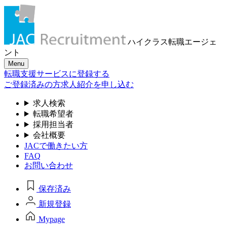
ハイクラス転職
エージェ
ント
Menu
転職支援サービスに登録する
ご登録済みの方
求人紹介を申し込む
求人検索
転職希望者
採用担当者
会社概要
JACで働きたい方
FAQ
お問い合わせ
保存済み
新規登録
Mypage