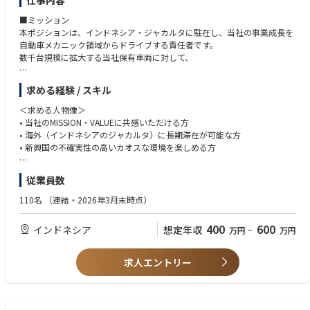
仕事内容
インドネシアの自動車保有率は約10%、今度自動車というインフラの普
具体的な課題
及に貢献することができます。たとえば車を届けに行った現場で、地域の
・必ずしも最適とは言えない現行アーキテクチャーによる開発生産性の低
■ミッション
子どもたちが集まり「この町に車が来た！」と喜んで写真を撮る——そん
下
本ポジションは、インドネシア・ジャカルタに駐在し、当社の事業成長を
な変化を体感できます。
・no-code/low-codeツールが存在することによる、データ管理の複雑性
自動車メカニック領域からドライブする責任者です。
数千台規模に拡大する当社保有車両に対して、
・東南アジアという成長マーケットで、文化の違いを越えながら、自身
の“仕組み化力”や“事業推進力”を試せる舞台です。日本では得られない視
■お願いする業務
・メンテナンス・修理の仕組み化
座とスピードで挑戦できる環境です。
求める経験 / スキル
バックエンドエンジニアとしてこの後のビジネスのさらなる拡大・成長を
・中古車購入・再販における品質担保
支えるための開発に従事していただきます。
・自社整備施設および外部パートナーの設計・最適化
＜求める人物像＞
・“現場×構造”の両軸で成長をデザインできるポジションです。マーケテ
など、自動車の品質に関わる全領域を「構造」と「実行」の両面からリー
• 当社のMISSION・VALUEに共感いただける方
ィング／セールス／クレジットといった複数機能を横断し、属人的でな
ユーザー向けのモバイルアプリのバックエンド開発から、社内の多様なオ
ドしていただきます。
• 海外（インドネシアのジャカルタ）に長期滞在が可能な方
い“再現可能な成長の仕組み”を構築できます。チームの成功体験をつくる
ペレーションチームが利用するプロダクトの開発までをお任せします。
• 新興国の不確実性の高いカオスな環境を楽しめる方
仕事です。
キャリアのご思考性に合わせて、フロントエンドやモバイルアプリ、イン
■業務内容
＜求める経験／スキル＞
・将来的には、事業責任者／カントリーマネージャー／海外事業の統括責
従業員数
フラなどフルスタックに関わっていただくことが可能です。
• 自動車の仕組み、整備に対する深い知識と実務経験
任者などへのキャリアパスも想定しています。意志と実行力のある方に
整備、メンテナンス、修理の仕組み作りと実行
• ディーラーや整備工場などでメカニックとして業務改善経験
110名
（連結・2026年3月末時点）
は、惜しみなく機会をご提供できればと思います。
・新規機能やシステムの構築において、インドネシアの現地Bizメンバー
• 「いつ・どの車両に・どのレベルの整備を行うか」を定義し、品質・コ
• 事業・プロジェクトのKPI設計、改善を通じた成果創出
やPdMと連携した要件決めから詳細仕様への落とし込みの実施。該当案件
スト・工数の最適化を図る
• チームを牽引した経験
400
600
インドネシア
想定年収
万円
~
万円
での開発のリード。(技術の選定から実装まで)
• 事故・故障発生時の対応フロー、修理基準、再発防止プロセスの設計
• 英語での業務に対する意欲・前向きな姿勢があること（現時点での高い
・既存機能およびシステムに対する機能追加および改善
• 部品の発注・仕入れ管理と需要予測を伴う在庫最適化
語学力は不問）
・IoTデバイスなどとの連携を強めた、非連続な課題解決へのチャレンジ
• 自社整備施設の設計・刷新、外部整備パートナーの選定・マネジメント
求人エントリー
・Platfrom Engieeringチームと連携しながらAIなどを活用した非連続な課
• 上記を実行するためのオペレーション設計およびメカニック組織の構築
題解決を推進
・新規事業や他国展開を見据えたシステムの一部再設計および実装の推進
購入時や回収時の車両選定の仕組み作りと実行
• お客様から車両を回収し次のお客様へ提供する前にどこをどの程度修