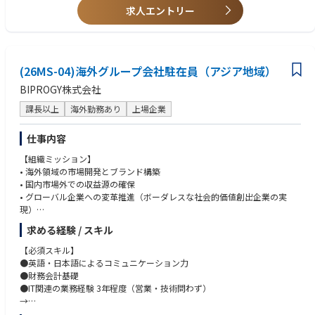
ながらキャリアを築いていただける環境です。
求人エントリー
※海外現地法人や海外取引先との面談、英文契約書の確認・作成に携わる
機会があります。また、案件や支援内容に応じて海外出張を行う場合もあ
ります。
【キャリアパス】
(26MS-04)海外グループ会社駐在員（アジア地域）
外貨建融資や外国為替、貿易金融、海外進出支援などの実務経験を通じ
BIPROGY株式会社
て、国際業務領域の専門性を高めていただけます。
将来的には、本部におけるスペシャリストとしてのキャリアに加え、海外
課長以上
海外勤務あり
上場企業
現地法人などの海外拠点での活躍や、国際戦略・海外ビジネス推進に関す
る企画業務に携わっていただく可能性もございます。
仕事内容
専門領域を深めながら、グローバルにキャリアの幅を広げていけるポジシ
ョンです。
【組織ミッション】
• 海外領域の市場開発とブランド構築
【働く魅力】
• 国内市場外での収益源の確保
・当部は目指す姿として「リテールNo.1のグローバル化」を掲げ、日系中
• グローバル企業への変革推進（ボーダレスな社会的価値創出企業の実
堅中小企業の海外ビジネスのサポートに注力しています。
現）
・当社グループには約50万社の法人のお客さまがいらっしゃり、うち約3
求める経験 / スキル
万社と多くのお客さまが海外に進出をされています。国内外におけるお客
【入社後想定する業務】
さまのサポートを通じ、様々な経験を積んで頂くことができます。
①豊洲本社での業務
【必須スキル】
・現在資本の本格活用フェーズと位置付けており、海外ネットワークにつ
●海外子会社の管理業務（PMI、経営管理、ガバナンス強化等）
●英語・日本語によるコミュニケーション力
いても大きく拡大していくことを検討しています。
●M&A関連業務（ソーシング～クロージング、PMI）
●財務会計基礎
・本ポジションにおいては、日本全国50万社の顧客基盤を活用しながら、
●当社グループの理解（ソリューション、ガバナンスなど）
●IT関連の業務経験 3年程度（営業・技術問わず）
外国為替だけでなく、外貨建のファイナンス、世界各国の規制、海外進出
→
支援の知識・スキルを身に着けることができるポジションです。
②海外子会社出向時の業務
ERPシステムを取り扱っている子会社に駐在いただく可能性が高いため、