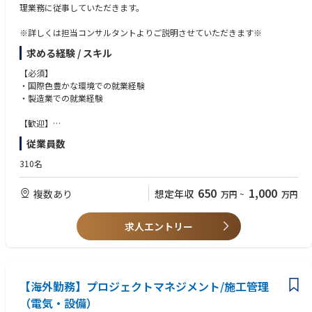
理業務に従事していただきます。
※詳しくは担当コンサルタントよりご説明させていただきます※
求める経験 / スキル
【必須】
・国際色豊かな環境での就業経験
・製造業での就業経験
【歓迎】
・組合との交渉経験
従業員数
・総務･財務・経理（管理会計･資金管理･税務）の経験
・製造現場管理経験
310名
・現地法人管理経験
650
1,000
複数あり
想定年収
万円
~
万円
求人エントリー
【海外勤務】プロジェクトマネジメント/施工管理
（電気・設備）