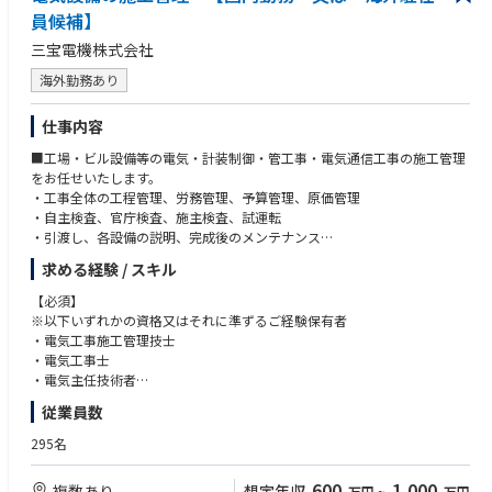
員候補】
三宝電機株式会社
海外勤務あり
仕事内容
■工場・ビル設備等の電気・計装制御・管工事・電気通信工事の施工管理
をお任せいたします。
・工事全体の工程管理、労務管理、予算管理、原価管理
・自主検査、官庁検査、施主検査、試運転
・引渡し、各設備の説明、完成後のメンテナンス
求める経験 / スキル
施工実績例>▲66KV GIS 特高変電所設備▲ゴミ焼却場 電気設備▲本四連
絡橋（大鳴門橋） 電気照明設備▲自家発電設備▲病院 電気設備▲恵比
【必須】
寿ガーデンプレイス 電気設備
※以下いずれかの資格又はそれに準ずるご経験保有者
・電気工事施工管理技士
・電気工事士
・電気主任技術者
従業員数
【海外駐在希望者必須】
日常会話レベルの英語力（海外赴任時に日常生活が対応できるレベル）
295名
600
1,000
複数あり
想定年収
万円
~
万円