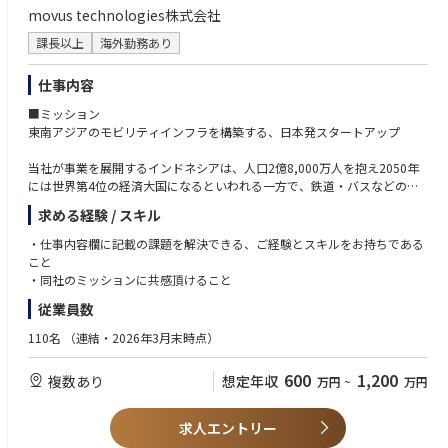
movus technologies株式会社
課長以上
海外勤務あり
仕事内容
■ミッション
東南アジアのモビリティインフラを構築する、日本発スタートアップ
当社が事業を展開するインドネシアは、人口2億8,000万人を抱え2050年
には世界第4位の経済大国になるといわれる一方で、鉄道・バスなどの公
共交通インフラがまだまだ未整備で、GrabやGojekといった配車アプリが
求める経験 / スキル
事実上の公共交通として機能しています。
通勤・買い物・通院など日常生活のあらゆる移動を配車アプリが担う社会
・仕事内容欄に記載の課題を解決できる、ご経験とスキルをお持ちである
において、ドライバーの不足はインフラの機能不全を意味します。
こと
しかし需要が急拡大する一方、ドライバー担い手の供給は追いついていま
・同社のミッションに共感頂けること
せん。
従業員数
その根本原因は、車両取得に必要な金融アクセスが個人レベルで整ってい
ないことです。
110名
（連結・2026年3月末時点）
現地金融機関のドライバーへのローン審査通過率は0.1%以下と信用を蓄積
する仕組みが未整備なため、「ドライバーになりたくてもなれない」人が
600
1,200
複数あり
想定年収
万円
~
万円
大量に存在しています。
車両取得の壁が、モビリティインフラの供給側を慢性的に不足させていま
す
求人エントリー
movus（ムーブス）はこの構造に対し、独自のテクノロジーを用いた自動