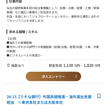
仕事内容
当社の国際事業本部の総合事務職として、総務・法務・経理・工務（現場
事務）など幅広い業務をご担当頂きます。
本店・支店においてジョブローテーションを行い、最終的な適性に合わせ
てキャリアパスを決定します。
【具体的には】
求める経験 / スキル
■総務業務：組織のコーポレート業務、給与査定や教育訓練計画策定など
の人事業務、出張者のホテル・食事・送迎・顧客訪問のアポイントなどの
【必須】
秘書業務、等
■海外での事務経験
■経理業務：組織の業績管理などの管理会計、単体決算や連結決算などの
■次のいずれかの部門での実務経験（総務/法務、経理/財務、人事、作業
財務会計、現地金融機関との折衝、会社経営に関する日本本社への報告資
所事務）
料取り纏め、等
■ビジネスレベルの英語力
■工務業務：プロジェクトの進捗確認や損益管理、輸送業務や工事保険の
手配、等
【求める人物像】
1,120
1,820
複数あり
想定年収
万円
~
万円
■監査業務：内部統制の構築・運営業務、社内監査対応、現地公認会計士
■対人折衝力のある方
監査対応、現地税務アセスメント対応、等
■集団統率力のある方
■現地法人や現地事務所の立ち上げ業務、等
求人エントリー
■プレッシャーを跳ね返す力のある方
※業務により海外駐在、海外出張の可能性がございます。
■前例のない課題に積極的に取り組む姿勢のある方
26-15【りそな銀行】外国為替推進・海外進出支援
担当 ※東京本社または大阪本社