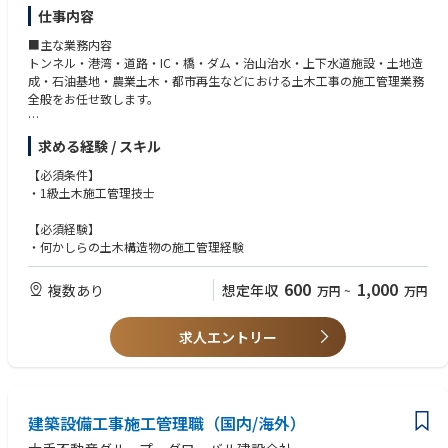
仕事内容
■主な業務内容
トンネル・港湾・道路・IC・橋・ダム・治山治水・上下水道施設・土地造
成・石油基地・農業土木・都市再生などにおける土木工事の施工管理業務
全般をお任せ致します。
工程管理、原価管理、安全管理、品質管理、環境管理、協力会社への指
求める経験 / スキル
示、近隣対応等 など
【必須条件】
※海外勤務をご希望の方もご応募下さい
・1級土木施工管理技士
※全国に転勤の可能性あり
【必須経験】
・何かしらの土木構造物の施工管理経験
600
1,000
複数あり
想定年収
万円
~
万円
求人エントリー
建築設備工事施工管理職（国内/海外）