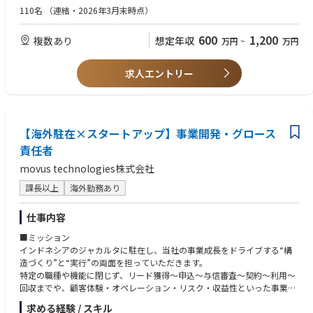
その根本原因は、車両取得に必要な金融アクセスが個人レベルで整ってい
現行のシステムはスピードを重視して開発を行ってきているため、必ずし
110名
（連結・2026年3月末時点）
ないことです。
もプロダクトロードマップを実行していくにあたり最適なアーキテクチャ
設計になっておりません。
600
1,200
複数あり
想定年収
万円
~
万円
現地金融機関のドライバーへのローン審査通過率は0.1%以下と信用を蓄積
また、オペレーションの課題をスピーディに解消するために、一部no-co
する仕組みが未整備なため、「ドライバーになりたくてもなれない」人が
de/low-codeツールを使ったワークフロー構築も行われており、内製シス
大量に存在しています。
テムとそれらのシステムを組み合わせて最大限のパフォーマンスを発揮で
求人エントリー
車両取得の壁が、モビリティインフラの供給側を慢性的に不足させていま
きるアーキテクチャー設計が求められます。
す
これから他国展開も踏まえて考えていく上で、足元の開発は継続して進め
つつ、並行してそれを支える基盤の設計および構築を推し進める必要があ
movus（ムーブス）はこの構造に対し、独自のテクノロジーを用いた自動
ります。
車サブスクリプションサービスを展開し、金融課題の解決を通じて、モビ
【海外駐在×スタートアップ】事業開発・グロース
リティインフラの構築強化。誰もが「移動し、働き、暮らしを豊かにでき
具体的な課題
責任者
る」ためのインフラを創っています。
• 必ずしも最適とは言えない現行アーキテクチャーによる開発生産性の低
movus technologies株式会社
下
• no-code/low-codeツールが存在することによる、データ管理の複雑性
課長以上
海外勤務あり
■現在の課題
仕事内容
1. 事業拡大を支えるテックイノベーション
■お願いする業務
アーキテクトとしてこの後のビジネスのさらなる拡大・成長を支える全社
■ミッション
現状では様々なオペレーションがスプレッドシート運用になっており、オ
的なアーキテクチャーの設計および構築をリードして頂きます。
インドネシアのジャカルタに駐在し、当社の事業成長をドライブする“構
ペレーション効率を上げるため徐々にシステム化しています。
• PO/VPoEと連携したプロダクトロードマップのブラッシュアップ
造づくり”と“実行”の両面を担っていただきます。
• VPoEと共にプロダクトロードマップに合わせた技術戦略の策定と、全体
特定の職種や機能に閉じず、リード獲得〜申込〜与信審査〜契約〜利用〜
PdMが作成したプロダクトロードマップをベースにして開発が行われてお
アーキテクチャーの設計(技術選定含む)
回収までや、顧客体験・オペレーション・リスク・収益性といった事業全
ります。
• アーキテクチャデザインに沿った、新しい基盤の開発と、現行システム
体の流れを俯瞰しながら、「どこをどう変えれば、事業がもう一段伸びる
求める経験 / スキル
の段階的なアーキテクチャーマイグレーション
のか」を考え、形にしていく役割です。