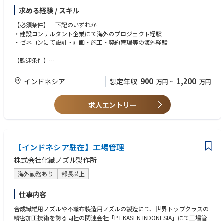
今後は、土木分野として、河川・ダム・電力土木・地質・上水道・下水道
求める経験 / スキル
分野などの受注も考えております。
【必須条件】 下記のいずれか
※ビザが整い次第、ジャカルタに駐在頂きます。
・建設コンサルタント企業にて海外のプロジェクト経験
・ゼネコンにて設計・計画・施工・契約管理等の海外経験
【歓迎条件】
・各分野における技術士等の有資格者
・JICA事業・借款事業関連の技術業務経験者
900
1,200
インドネシア
想定年収
万円
~
万円
・ビジネス対応可能な英語力
求人エントリー
【インドネシア駐在】工場管理
株式会社化繊ノズル製作所
海外勤務あり
部長以上
仕事内容
合成繊維用ノズルや不織布製造用ノズルの製造にて、世界トップクラスの
精密加工技術を誇る同社の関連会社「P.T.KASEN INDONESIA」にて工場管