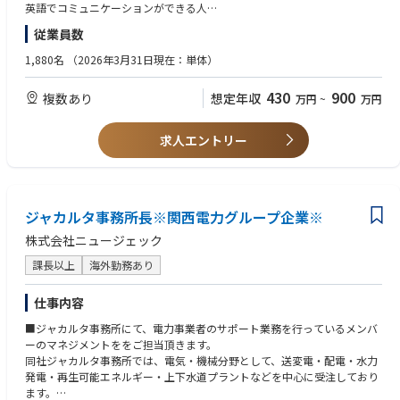
す。
英語でコミュニケーションができる人
従業員数
【歓迎要件】
一級建築士
1,880名
（2026年3月31日現在：単体）
1級建築施工管理技士 または 2級建築施工管理技士
海外での経験がある方
430
900
複数あり
想定年収
万円
~
万円
求人エントリー
ジャカルタ事務所長※関西電力グループ企業※
株式会社ニュージェック
課長以上
海外勤務あり
仕事内容
■ジャカルタ事務所にて、電力事業者のサポート業務を行っているメンバ
ーのマネジメントををご担当頂きます。
同社ジャカルタ事務所では、電気・機械分野として、送変電・配電・水力
発電・再生可能エネルギー・上下水道プラントなどを中心に受注しており
ます。