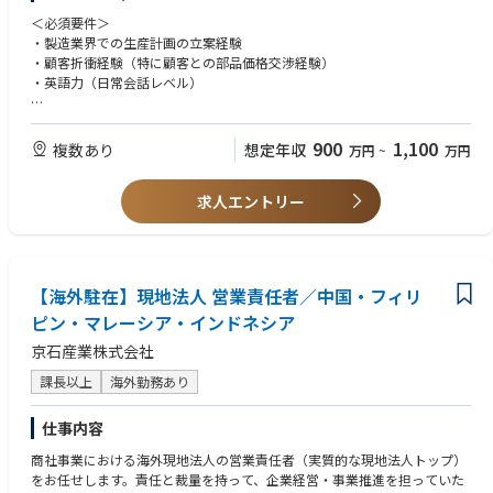
戦ができるポジションです。
・現地ローカルスタッフの指導・育成・マネジメント
＜必須要件＞
（部品の調達スケジュールの策定、製造工程管理、品質管理、納期管理な
・製造業界での生産計画の立案経験
ど、現地での業務に対する管理と指導）
・顧客折衝経験（特に顧客との部品価格交渉経験）
・顧客折衝（納期管理・生産調整・価格交渉・コスト関連の折衝）
・英語力（日常会話レベル）
【国内研修について】
＜歓迎要件＞
ご入社後は、国内工場(高松工場もしくは松山工場)での座学及びOJTトレ
・海外勤務(長期出張もしくは駐在)のご経験
900
1,100
複数あり
想定年収
万円
~
万円
ーニングを予定しております。
研修期間は1ヶ月～3カ月程度です。ご本人のスキル・ご経験・習熟度によ
り研修期間は異なります。
求人エントリー
【海外駐在】現地法人 営業責任者／中国・フィリ
ピン・マレーシア・インドネシア
京石産業株式会社
課長以上
海外勤務あり
仕事内容
商社事業における海外現地法人の営業責任者（実質的な現地法人トップ）
をお任せします。責任と裁量を持って、企業経営・事業推進を担っていた