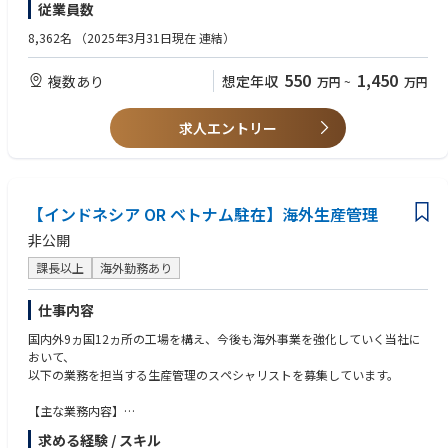
従業員数
・2025年位は、ロスアンゼルス、ハワイに駐在事務所を開設するなど、海
●予算作成支援、予実管理とその分析
ERPの知識はなくても、基本的なIT業界におけるビジネスの流れを把握し
外ネットワークを拡大中です。
●該社取締役会・ステアリングコミッティの機関運営、および報告に向け
ていること、という意味合いで「IT関連の業務経験」と記載しておりま
8,362名
（2025年3月31日現在 連結）
た財務資料準備
す。
【平均残業時間／テレワーク】
●BIPROGY連結子会社としての該社内ガバナンス対応支援（取締役会規定
550
1,450
複数あり
想定年収
・残業：35h(19時までに退社している社員が多いです）
万円
~
万円
等に従った会社運営 等）
【あると望ましいスキル】
･テレワーク：週1~2回
●連結決算用のレポーティング作成業務（英語・日本語のドキュメント）
●海外勤務経験
●関係会社管理業務経験
求人エントリー
【当社の海外サポート体制】
【キャリアの広がり】
●タイ語、インドネシア語など現地語によるコミュニケーション力
・インドネシアのりそなプルダニア銀行（1958年開業/銀行）、りそな・
◇短期（入社後1〜2年）
インドネシア・ファイナンス（1984年開業/リース会社）、シンガポール
入社後1年～2年程度は、日本において管轄する事業部（グローバルビジネ
のりそなマーチャントバンクアジア（2017年開業/マーチャントバン
ス部）にて、当社グループ会社の海外会社管理業務やM&A関連業務をご担
ク）、などの現地法人を有しており、日系企業に加え、現地企業のサポー
当いただくことで、当社経営方針や企業風土などを理解し、出向の土台を
【インドネシア OR ベトナム駐在】海外生産管理
トを行っています。
作っていただきます。
非公開
・日系企業の進出が多いアジアの4カ国・地域(上海、香港、バンコック、
ホーチミン)に駐在員事務所を設置し、お客さまの海外進出や現地における
◇中長期（3〜5年／その先）
課長以上
海外勤務あり
様々な課題の解決についてきめ細かくサポートしています。
出向の土台ができた後に当社海外グループ会社へ出向（駐在）、駐在先の
・2020年にはシンガポールを中心にIPO支援・M&A助言等の投資銀行業務
海外のメンバーと協力しながら業務に携わっていただきます。出向後は基
仕事内容
を展開するSAC Capital Private Limitedと資本業務提携をしています。同
本的に、現地グループ会社の社員として業務を行っていただくことになる
社の有する現地の豊富なネットワークを活用し、日系企業による東南アジ
ため、現地経営者・従業員と主体的に信頼感関係を構築することが求めら
国内外9ヵ国12ヵ所の工場を構え、今後も海外事業を強化していく当社に
アでのM＆A業務を支援、お客さまのASEANにおける更なる成長をサポート
れます。一方で当社グループガバナンスの観点で、当社側の意図を理解
おいて、
しています。
し、当社目線を持って活動いただくことも期待されます。
以下の業務を担当する生産管理のスペシャリストを募集しています。
・海外での金融機能を補完するために各国の有力銀行と業務提携し(14カ
国・地域、22銀行)、アジアではほぼ全域、北米ではアメリカにて地場銀
【当ポジションの魅力】
【主な業務内容】
行が有する豊富な支店網やジャパンデスク(日系取引部署)を通じたきめ細
当社の海外事業は、これから拡大をしていく、いわば初期段階・発展途上
・生産管理業務全般（生産計画の立案から出荷管理までの実行管理、物流
求める経験 / スキル
かい顧客支援を行っています。
にあります。自分の手で当社グループの海外事業を創っていく、という挑
管理・改善など）