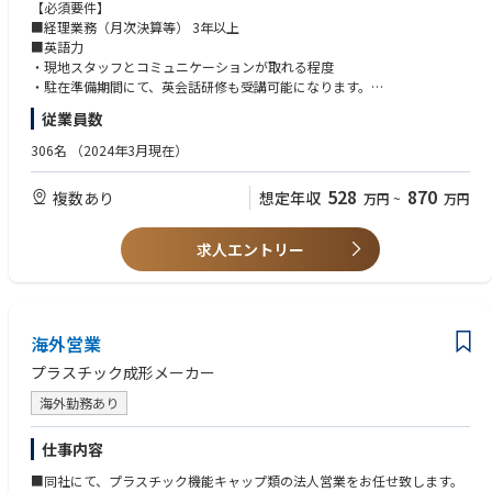
下にて経営全体に関与、貢献いただける人材を募集しております。
【必須要件】
■経理業務（月次決算等） 3年以上
【主な業務内容】
■英語力
・海外グループ子会社での経理業務、主に決算周りの制度会計から貢献い
・現地スタッフとコミュニケーションが取れる程度
ただけます。※インドネシア駐在前提
・駐在準備期間にて、英会話研修も受講可能になります。
・現地海外社員への指導、育成
従業員数
・親会社との財務経理、内部統制上の連携
【歓迎条件】
・中期計画策定、管理会計
■メーカーでの原価計算のご経験
306名
（2024年3月現在）
■海外での経理業務のご経験
※インドネシア拠点の組織構成については、口頭にてご説明差し上げま
528
870
複数あり
想定年収
万円
~
万円
す。
求人エントリー
海外営業
プラスチック成形メーカー
海外勤務あり
仕事内容
■同社にて、プラスチック機能キャップ類の法人営業をお任せ致します。