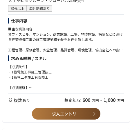
大手不動産グループ・グローバル建設会社
課長以上
海外勤務あり
仕事内容
■主な業務内容
オフィスビル、マンション、商業施設、工場、物流施設、病院などにおけ
る建築設備工事の施工管理業務全般をお任せ致します。
工程管理、原価管理、安全管理、品質管理、環境管理、協力会社への指
示、近隣対応等 など
求める経験 / スキル
※海外勤務をご希望の方もご応募下さい
【必須条件】
※全国に転勤の可能性あり
・1級電気工事施工管理技士
・1級管工事施工管理技士
【必須経験】
・S造、RC造の建築設備工事施工管理経験
600
1,000
複数あり
想定年収
万円
~
万円
※ご経験に関して
ご専門が電気、機械のどちらかでも構いません
求人エントリー