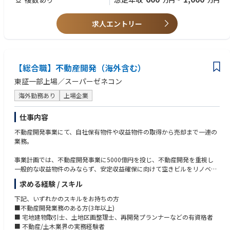
求人エントリー
【総合職】不動産開発（海外含む）
東証一部上場／スーパーゼネコン
海外勤務あり
上場企業
仕事内容
不動産開発事業にて、自社保有物件や収益物件の取得から売却まで一連の
業務。
事業計画では、不動産開発事業に5000億円を投じ、不動産開発を重視し
一般的な収益物件のみならず、安定収益確保に向けて空きビルをリノベー
ションして賃貸運用する等、
求める経験 / スキル
将来同社にとって有益な資産となるべく物件の取得を行います。
下記、いずれかのスキルをお持ちの方
オフィスビルや住宅(マンション)、商業施設、物流施設など物件は多様。
■不動産開発業務のある方(3年以上)
■ 宅地建物取引士、土地区画整理士、再開発プランナーなどの有資格者
■ 不動産/土木業界の実務経験者