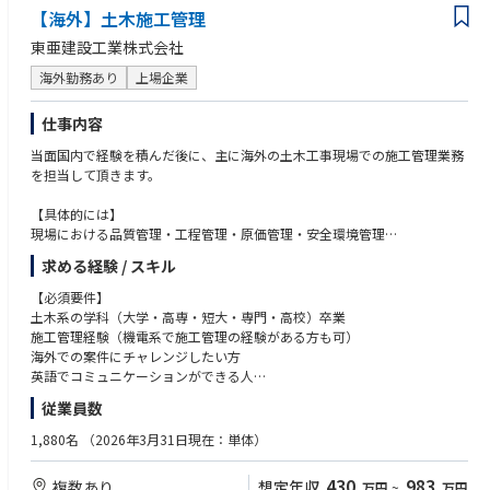
■使用技術
理、整備するのかの仕組み作りとその実行
【海外】土木施工管理
・Go / TypeScript / GraphQL / React Native / gRPC / Next.js / NestJS / Pri
• 中古車購入時の査定オペレーションの構築
東亜建設工業株式会社
sma / Google Cloud Platform / Google Kubernetes Engine / Firebase / Ex
po
構築した仕組みを強固に実行していく組織作り
海外勤務あり
上場企業
• 仕組みの構築だけに留まらず、それを強固に実行していくメカニック組
・ツール/サービス
織の採用と育成
仕事内容
GoogleWorkspace / Slack / Notion / Linear / Github / Hubspot / Respon
• ツールやスペアパーツ等の部品の発注・仕入れ管理と需要予測を伴う在
d.io / Sentry
庫最適化
当面国内で経験を積んだ後に、主に海外の土木工事現場での施工管理業務
を担当して頂きます。
整備・メンテナンスの資産を活用した新たな事業の構築（今後）
• 将来、ビジネス側のメンバーと自社で持つ整備・メンテナンスの施設や
【具体的には】
ナレッジを活用した新しい事業の立ち上げ
現場における品質管理・工程管理・原価管理・安全環境管理
社内外資料作成
求める経験 / スキル
資機材発注
■仕事の醍醐味
発注者、設計事務所対応
【必須要件】
・新興国の人々の生活を変える、インフラ作りの一手を担えます。インド
近隣対応 等
土木系の学科（大学・高専・短大・専門・高校）卒業
ネシアの自動車保有率は約10%、今度自動車というインフラの普及に貢献
施工管理経験（機電系で施工管理の経験がある方も可）
することができます。たとえば車を届けに行った現場で、地域の子どもた
※海上案件を得意としています。
海外での案件にチャレンジしたい方
ちが集まり「この町に車が来た！」と喜んで写真を撮る——そんな変化を
※今後は道路や橋梁案件にもチャレンジしていきます。
英語でコミュニケーションができる人
体感できます。
※年に1回「どのような案件に携わりたいか」のアンケートがございま
従業員数
東南アジアという成長マーケットで、文化の違いを越えながら、自身
す。確約はできませんが、希望案件に関われる環境があります。
【歓迎要件】
の“仕組み化力”や“事業推進力”を試せる舞台です。日本では得られない視
※土曜日勤務に関しては交代制を組むなど時短にも取り組んでいます。
一級土木施工管理技士 または 二級土木施工管理技士
1,880名
（2026年3月31日現在：単体）
座とスピードで挑戦できる環境です。
海外での経験がある方
将来的には、事業責任者／カントリーマネージャー／海外事業の統括責任
《平均工期》
430
983
複数あり
想定年収
者などへのキャリアパスも想定しています。意志と実行力のある方には、
万円
~
万円
2年間～3年間弱（案件規模による）