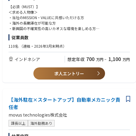
今後の非連続な事業成長のためには、単なるDX化だけではない、AIなどを
• AIなどを活用した非連続な課題解決を実施
【必須（MUST）】
活用したテックによるイノベーションが必要となります。
• 新規事業や他国展開を見据えたシステム基盤の設計および構築
※すべてを一度に担っていただく想定ではありません。ご経験・志向に応
＜求める人物像＞
じて、得意な領域から入り、徐々に担当範囲を広げていきます。
・当社のMISSION・VALUEに共感いただける方
具体的な課題
■使用技術
・海外の長期滞在が可能な方
・業務知識を正しく捉え、設計・実装へとスムーズに落とし込めるエンジ
• Go/TypeScript / GraphQL / React Native / gRPC / Next.js / NestJS / Pris
・新興国の不確実性の高いカオスな環境を楽しめる方
ニアの不足
ma / Google Cloud Platform / Google Kubernetes Engine / Firebase / Ex
■業務内容
・事業拡大及びグローバル化を見据えた最適な技術選定・設計
po
従業員数
以下はあくまで一例であり、担当範囲はご経験・関心に応じて柔軟に設計
＜求める経験／スキル＞
・非連続な事業成長を支えるためのTech戦略の策定・実行
• ツール/サービス
します。
・事業・プロジェクトのKPI設計、改善を通じた成果創出
110名
（連結・2026年3月末時点）
GoogleWorkspace / Slack / Notion / Linear / Github / Hubspot / Respon
◇事業グロースに向けた企画・改善
・セールス／マーケ／オペレーション等の実務改善経験
d.io / Sentry
・事業KPI（獲得効率、成約率、審査通過率、LTV、回収率等）の設計・可
・チームを牽引した経験
2. 中長期のプロダクトロードマップを見据えた最適なアーキテクチャ設計
700
1,100
インドネシア
想定年収
万円
~
万円
視化
・英語での業務に対する意欲・前向きな姿勢があること（現時点での高い
・データに基づいた課題特定と改善施策の企画・実行
語学力は不問）
現行のシステムはスピードを重視して開発を行ってきているため、必ずし
・属人的なオペレーションの構造化・仕組み化
求人エントリー
もプロダクトロードマップを実行していくにあたり最適なアーキテクチャ
◇セールス／マーケティング領域の改善
【歓迎（WANT）】
設計になっておりません。
・オンライン／オフラインを横断したリード獲得・獲得後プロセスの改善
＜求める経験／スキル＞
・CRM・SFA等を活用したファネル管理、成約率向上施策の設計
・CRM／SFA／MA（例：HubSpot、Salesforce、Marketoなど）を活用し
また、オペレーションの課題をスピーディに解消するために、一部no-co
・ハイパフォーマー分析を通じた再現性ある仕組みづくり
たリード・案件・進捗管理体制の構築・改善
de/low-codeツールを使ったワークフロー構築も行われており、内製シス
◇オペレーション・リスク領域への関与
【海外駐在×スタートアップ】自動車メカニック責
・スタートアップ／10→100フェーズでの成長環境でのマネジメント経験
テムとそれらのシステムを組み合わせて最大限のパフォーマンスを発揮で
・与信審査プロセスの改善・通過率とリスクのバランス設計
・SMB領域でのロータッチ／テックタッチ型セールスの設計経験
任者
きるアーキテクチャー設計が求められます。
・債権回収・カスタマーサポート・アセット管理における業務改善
・複数の部門・メンバーを巻き込み、改善サイクルを推進した経験
movus technologies株式会社
・各チーム、インドネシア人メンバーと連携した業務フロー・KPI設計
これから他国展開も踏まえて考えていく上で、足元の開発は継続して進め
つつ、並行してそれを支える基盤の設計および構築を推し進める必要があ
課長以上
海外勤務あり
■仕事の醍醐味
ります。
・新興国の人々の生活を変える、インフラ作りの一手を担えます。