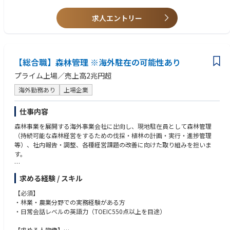
求人エントリー
【総合職】森林管理 ※海外駐在の可能性あり
プライム上場／売上高2兆円超
海外勤務あり
上場企業
仕事内容
森林事業を展開する海外事業会社に出向し、現地駐在員として森林管理
（持続可能な森林経営をするための伐採・植林の計画・実行・進捗管理
等）、社内報告・調整、各種経営課題の改善に向けた取り組みを担いま
す。
【今後のキャリアパス】
求める経験 / スキル
総合職としての入社となり、キャリアご趣向により様々なキャリアパスが
ございます。
【必須】
・林業・農業分野での実務経験がある方
【配属先部門について】
・日常会話レベルの英語力（TOEIC550点以上を目途）
現在、インドネシア、パプアニューギニア、ニュージーランドの3ヵ国で
約24万haの森林を管理しており、各国の地域特性を生かして、それぞれ異
【求める人物像】