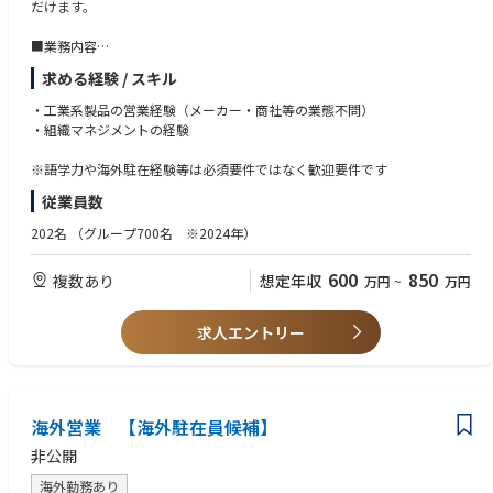
だけます。
■業務内容
・主に現地の製造業顧客向けに様々な商材を提案・販売
求める経験 / スキル
・既存顧客への新規商材の提案、新規顧客の開拓、商材調達先の開拓など
のマーケット拡大
・工業系製品の営業経験（メーカー・商社等の業態不問）
・本国の代表者が現地法人の代表を兼任していることから、実質的には現
・組織マネジメントの経験
地法人の経営や組織運営まで担う
※語学力や海外駐在経験等は必須要件ではなく歓迎要件です
■現時点で想定される出向・赴任先
従業員数
中国・フィリピン・マレーシア・インドネシア
202名
（グループ700名 ※2024年）
■取り扱い商材（赴任先によって異なります）
シール材、断熱・保温材、フッ素樹脂製品、摩擦材、樹脂製品、
600
850
複数あり
想定年収
万円
~
万円
超硬製品、産業機械、溶解製品、銅管、生産装置・検査装置、
金属加工・装置組立、金属加工品、精密鋳/鍛造金型、プレス部品、
精密機械加工部品、各種生産消耗部品、小型特殊モーター など
求人エントリー
■顧客（赴任先によって異なります）
自動車関連メーカー、機械装置メーカー、半導体装置メーカー、精密電子
部品メーカーなど、多様な業界・企業を担当
海外営業 【海外駐在員候補】
■組織規模（赴任先によって異なります）
非公開
日本人駐在員：原則として本社から出向の営業責任者1名のみ
営業部門：事務や営業含め数名～10名程度
海外勤務あり