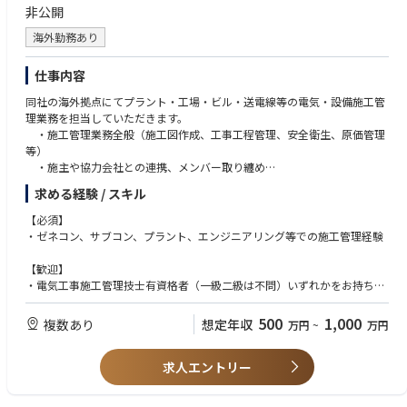
非公開
海外勤務あり
仕事内容
同社の海外拠点にてプラント・工場・ビル・送電線等の電気・設備施工管
理業務を担当していただきます。
・施工管理業務全般（施工図作成、工事工程管理、安全衛生、原価管理
等）
・施主や協力会社との連携、メンバー取り纏め
【勤務地候補】
求める経験 / スキル
■ご希望と欠員状況で調整させて頂きます
・インドネシア
【必須】
・マレーシア
・ゼネコン、サブコン、プラント、エンジニアリング等での施工管理経験
・タイ
・フィリピン
【歓迎】
・中国（上海）
・電気工事施工管理技士有資格者（一級二級は不問）いずれかをお持ちの
・ベトナム
方。または電気通信工事経験がある方
500
1,000
複数あり
想定年収
万円
~
万円
求人エントリー