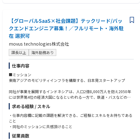
車サブスクリプションサービスを展開し、金融課題の解決を通じて、モビ
リティインフラの構築強化。誰もが「移動し、働き、暮らしを豊かにでき
る」ためのインフラを創っています。
【グローバルSaaS×社会課題】テックリード/バッ
クエンドエンジニア募集！／フルリモート・海外駐
■現在の課題
在 選択可
1. 事業拡大を支えるテックイノベーション
movus technologies株式会社
課長以上
海外勤務あり
現状では様々なオペレーションがスプレッドシート運用になっており、オ
ペレーション効率を上げるため徐々にシステム化しています。
PdMが作成したプロダクトロードマップをベースにして開発が行われてお
仕事内容
ります。
■ミッション
今後の非連続な事業成長のためには、単なるDX化だけではない、AIなどを
東南アジアのモビリティインフラを構築する、日本発スタートアップ
活用したテックによるイノベーションが必要となります。
同社が事業を展開するインドネシアは、人口2億8,000万人を抱え2050年
具体的な課題
には世界第4位の経済大国になるといわれる一方で、鉄道・バスなどの公
• 業務知識を正しく捉え、設計・実装へとスムーズに落とし込めるエンジ
共交通インフラがまだまだ未整備で、GrabやGojekといった配車アプリが
ニアの不足
求める経験 / スキル
事実上の公共交通として機能しています。
• 事業拡大及びグローバル化を見据えた最適な技術選定・設計
通勤・買い物・通院など日常生活のあらゆる移動を配車アプリが担う社会
• 非連続な事業成長を支えるためのTech戦略の策定・実行
・仕事内容欄に記載の課題を解決できる、ご経験とスキルをお持ちである
において、ドライバーの不足はインフラの機能不全を意味します。
こと
・同社のミッションに共感頂けること
しかし需要が急拡大する一方、ドライバー担い手の供給は追いついていま
2. 中長期のプロダクトロードマップを見据えた最適なアーキテクチャ設計
従業員数
せん。