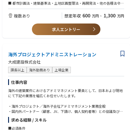
■ 都市計画法・建築基準法・土地区画整理法・再開発法・他の各種法令知
識をお持ちの方
■ 区画整理をある程度理解し、その事業推進ノウハウを保有している方
600
1,300
複数あり
想定年収
万円
~
万円
【あると望ましい資格】
求人エントリー
■建設施工管理技士
■1級建築士
海外プロジェクトアドミニストレーション
大成建設株式会社
課長以上
海外勤務あり
上場企業
仕事内容
海外の建築案件におけるアドミマネジメント要員として、日本および現地
にて下記の業務を幅広くお任せいたします。
・海外プロジェクト／海外子会社アドミマネジメント業務全般
・国内外パートナー（顧客、JV、下請け、個人契約者等）との協議及び契
約書作成※和文英文中文あり
求める経験 / スキル
・プロジェクト／子会社における、資金、収支、人事・労務、海外安全等
の管理全般
■必須条件