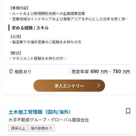
【業務内容】
・ルートおよび新規開拓先様への企画提案営業
・営業地域はインドネシアおよび東南アジアを中心とした日本を除く世界
各国
求める経験 / スキル
※海外に出向となり、赴任まで（経験値により数か月から1年程度）は大
【必須】
阪営業所・東京営業所の何れかで勤務頂きます。
・製造業での海外営業のご経験をお持ちの方
■取り扱い製品：
【歓迎】
・ハンドソープなどのスキンケア容器などのポンプディスペンサー
・マネジメント経験をお持ちの方
・ヘアケア容器などのフィンガースプレー
・プラスチック製品の営業のご経験
・化粧品容器などのトリガースプレー
690
780
複数あり
想定年収
万円
~
万円
（プラスチック製品を扱います）
求人エントリー
土木施工管理職（国内/海外）
大手不動産グループ・グローバル建設会社
課長以上
海外勤務あり