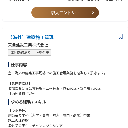
惜しみなく機会をご提供できればと思います。
求人エントリー
■会社のミッションとバリューズ
ミッション
「Enhance people's lives by making automobile accessible」
モビリティがよりアクセシブルになることで、人々の生活は豊かになると
信じています。車を利用できれば遠距離通勤が可能になり職業の選択肢が
【海外】建築施工管理
増える人やタクシーや物流ドライバーとして働いて収入を増やせる人、普
東亜建設工業株式会社
段使いで生活が豊かになる人たちが多くいます。
バリューズ
海外勤務あり
上場企業
• Drive one vehicle
• Take Ownership
仕事内容
• Execute responsibilities
主に海外の建築工事現場での施工管理業務を担当して頂きます。
【具体的には】
現場における品質管理・工程管理・原価管理・安全環境管理
社内外資料作成
資機材発注
求める経験 / スキル
発注者、設計事務所対応
近隣対応 等
【必須要件】
建築系の学科（大学・高専・短大・専門・高校）卒業
国外建築案件は、主に東南アジア（インドネシア、ベトナム、シンガポー
施工管理経験
ルなど）を中心としており、実績としては工場、物流倉庫、劇場などで
海外での案件にチャレンジしたい方