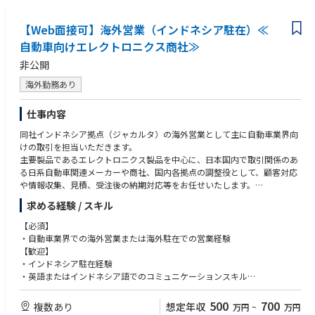
【Web面接可】海外営業（インドネシア駐在）≪
自動車向けエレクトロニクス商社≫
非公開
海外勤務あり
仕事内容
同社インドネシア拠点（ジャカルタ）の海外営業として主に自動車業界向
けの取引を担当いただきます。
主要製品であるエレクトロニクス製品を中心に、日本国内で取引関係のあ
る日系自動車関連メーカーや商社、国内各拠点の調整役として、顧客対応
や情報収集、見積、受注後の納期対応等をお任せいたします。
求める経験 / スキル
【海外駐在について】
アジアを中心とする海外拠点には現在10数名の方が駐在員として活躍して
【必須】
います。
・自動車業界での海外営業または海外駐在での営業経験
【歓迎】
・インドネシア駐在経験
・英語またはインドネシア語でのコミュニケーションスキル
・長期的に海外で活躍したいと考えている方
500
700
複数あり
想定年収
万円
~
万円