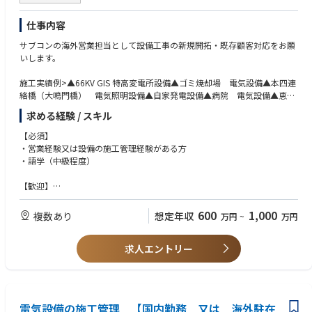
仕事内容
サブコンの海外営業担当として設備工事の新規開拓・既存顧客対応をお願
いします。
施工実績例>▲66KV GIS 特高変電所設備▲ゴミ焼却場 電気設備▲本四連
絡橋（大鳴門橋） 電気照明設備▲自家発電設備▲病院 電気設備▲恵比
寿ガーデンプレイス 電気設備
求める経験 / スキル
【必須】
・営業経験又は設備の施工管理経験がある方
・語学（中級程度）
【歓迎】
※以下いずれかの資格又はそれに準ずるご経験保有者
・電気工事施工管理技士
600
1,000
複数あり
想定年収
万円
~
万円
・電気工事士
・電気主任技術者
求人エントリー
電気設備の施工管理 【国内勤務 又は 海外駐在