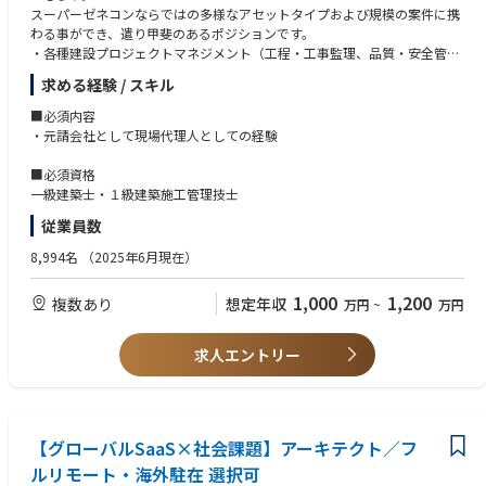
スーパーゼネコンならではの多様なアセットタイプおよび規模の案件に携
わる事ができ、遣り甲斐のあるポジションです。
・各種建設プロジェクトマネジメント（工程・工事監理、品質・安全管
理、収支管理、発注者・専門工事業者との交渉 等）
求める経験 / スキル
・予算の立案/調整/経営環境/業界動向の調査/分析/予測
・日本のマネジメント部門へのレポート業務
■必須内容
・他の社員および現地担当者と連携した海外拠点管理 等
・元請会社として現場代理人としての経験
■必須資格
一級建築士・１級建築施工管理技士
従業員数
8,994名
（2025年6月現在）
1,000
1,200
複数あり
想定年収
万円
~
万円
求人エントリー
【グローバルSaaS×社会課題】アーキテクト／フ
ルリモート・海外駐在 選択可