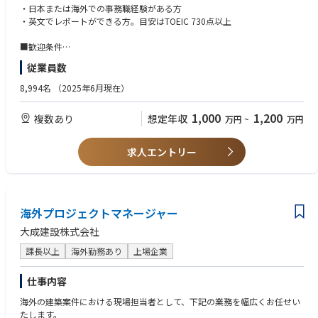
・プロジェクト事務所の立ち上げ
・日本または海外での事務職経験がある方
・プロジェクト精算業務
・英文でレポートができる方。目安はTOEIC 730点以上
・国内外税務対応 等
■歓迎条件
・建設会社または同業にて、事務職で海外勤務の経験がある方
従業員数
・海外支店勤務経験者
・海外プロジェクト税務経験
8,994名
（2025年6月現在）
・組織マネジメント経験
1,000
1,200
複数あり
想定年収
万円
~
万円
■語学力
・英語以外に中国語ができる方歓迎
求人エントリー
海外プロジェクトマネージャー
大成建設株式会社
課長以上
海外勤務あり
上場企業
仕事内容
海外の建築案件における現場担当者として、下記の業務を幅広くお任せい
たします。