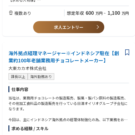
なる樹種や伐期、利用用途の森林事業を実施しています。
・根気強く仕事に立ち向かえる人
・積極的に行動できる人
600
1,100
複数あり
想定年収
万円
~
万円
・ルーティン業務を俯瞰的に理解し、業務をスケジュール通りに遂行でき
る人
求人エントリー
・社内外の関係者の協力を得ることができるコミュニケーション力や交渉
力がある人
海外拠点経理マネージャー※インドネシア駐在【創
業約100年老舗業務用チョコレートメーカー】
大東カカオ株式会社
課長以上
海外勤務あり
仕事内容
当社は、業務用チョコレートの製造販売、製菓・製パン原料の製造販売、
その他加工食料品の製造販売を行っている日清オイリオグループ子会社に
なります。
今回は、主にインドネシア海外拠点の経理体制強化の為、以下業務をお任
せしたいと考えております。
求める経験 / スキル
事業推進室として、海外拠点の強化に努めていただき、ゆくゆくは社長直