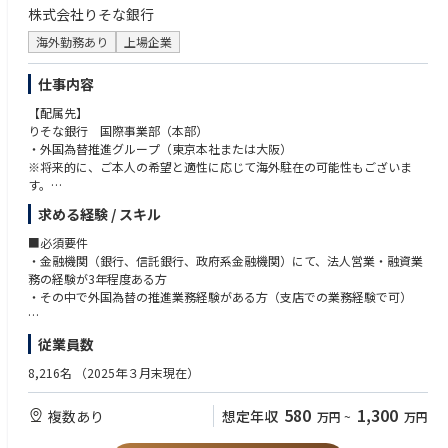
株式会社りそな銀行
海外勤務あり
上場企業
仕事内容
【配属先】
りそな銀行 国際事業部（本部）
・外国為替推進グループ（東京本社または大阪）
※将来的に、ご本人の希望と適性に応じて海外駐在の可能性もございま
す。
※海外拠点（現地法人、駐在員事務所）：りそなプルダニア銀行（インド
求める経験 / スキル
ネシア）、りそなマーチャントバンクアジア（シンガポール）、駐在員事
務所（上海、香港、バンコック、ホーチミン）など
■必須要件
・金融機関（銀行、信託銀行、政府系金融機関）にて、法人営業・融資業
【業務内容】
務の経験が3年程度ある方
外国為替推進グループにて、国内法人営業担当と連携しながら、海外取引
・その中で外国為替の推進業務経験がある方（支店での業務経験で可）
を行う法人のお客さまに対するソリューション提案をご担当いただきま
す。
■歓迎要件
従業員数
外貨建融資や外国為替、貿易金融、海外進出支援など、お客さまの海外ビ
・海外駐在/海外業務経験のある方
ジネスに関するさまざまなニーズに対し、ワンストップで支援を行うポジ
・海外出張/海外赴任が可能である方
8,216名
（2025年３月末現在）
ションです。
・TOIEC700点以上（点数ありきではなくビジネスで使用したことがあ
お客さまは製造業を中心とした中堅・中小企業が中心となり、業種・業態
る）
580
1,300
複数あり
想定年収
万円
~
万円
は多岐にわたります。約50万社に及ぶ豊富な顧客基盤を活用しながら、幅
広い企業の海外事業の成長をサポートいただけると同時に、専門性を高め