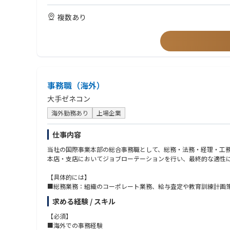
・タイに駐在したご経験がある方
・英語またはタイ語日常会話レベル以上
複数あり
事務職（海外）
大手ゼネコン
海外勤務あり
上場企業
仕事内容
当社の国際事業本部の総合事務職として、総務・法務・経理・工
本店・支店においてジョブローテーションを行い、最終的な適性
【具体的には】
■総務業務：組織のコーポレート業務、給与査定や教育訓練計画
■経理業務：組織の業績管理などの管理会計、単体決算や連結決
求める経験 / スキル
■工務業務：プロジェクトの進捗確認や損益管理、輸送業務や工
■監査業務：内部統制の構築・運営業務、社内監査対応、現地公
【必須】
■現地法人や現地事務所の立ち上げ業務、等
■海外での事務経験