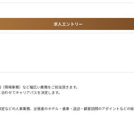
求人エントリー
務（現場事務）など幅広い業務をご担当頂きます。
に合わせてキャリアパスを決定します。
策定などの人事業務、出張者のホテル・食事・送迎・顧客訪問のアポイントなどの秘
算などの財務会計、現地金融機関との折衝、会社経営に関する日本本社への報告資料
事保険の手配、等
認会計士監査対応、現地税務アセスメント対応、等