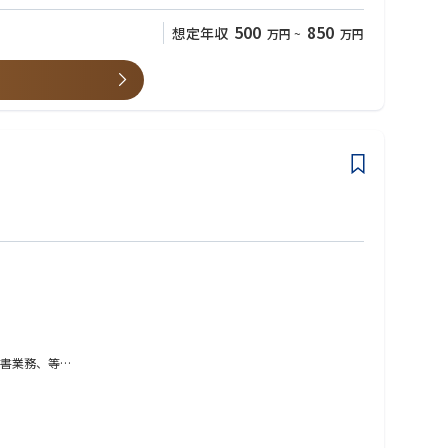
500
850
想定年収
万円
~
万円
書業務、等
取り纏め、等