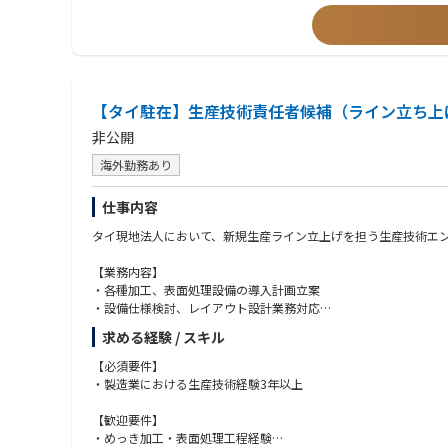
・国内唯一の技術力で大手メーカーから高い信頼を獲得
・チームワークを大切にし、自身の専門性を共有・展開しながら
・医療分野を中心に安定成長を継続
・高品質技術で業界トップクラスの信頼性。
4. 自走力・主体性・柔軟性を兼ね備えた方
・グループ全体で従業員2,000名超の規模
・与えられた要件にとどまらず、「何が本質的なイシューか・何
・建築を通じて社会や業界の変化を捉え、常に自身のアップデー
・教える／学ぶの両面に意欲を持ち、組織と個の成長を両立させ
【タイ駐在】生産技術責任者候補（ライン立ち上
海外拠点・海外プロジェクト業務希望の場合は下記の点も求めま
非公開
・強力なリーダーシップを発揮し、チームを目標達成へと導くこ
海外勤務あり
・困難な状況においても、自律的に状況を管理し、必要な連携・
・現地のスタッフを真の仲間として尊重し、一体感のある組織づ
仕事内容
タイ現地法人において、新規生産ライン立上げを担う生産技術エ
【業務内容】
・各種加工、表面処理設備の導入計画立案
・設備仕様検討、レイアウト設計業務対応
・新規設備の立上げおよび条件出し業務
求める経験 / スキル
・量産移行に向けた工程設計、能力検証
・設備不具合や品質課題の原因解析、改善
【必須要件】
・設備メーカー、社内関係部門との技術調整
・製造業における生産技術経験3年以上
【歓迎要件】
・めっき加工・表面処理工程経験