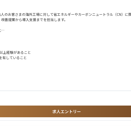
法人のお客さまの海外工場に対して省エネルギーやカーボンニュートラル（CN）に
、改善提案から導入支援までを担当します。
化
料を作成
以上経験があること
識を有していること
関わる機会もあります。現場対応とデータ分析、提案資料作成をバランス良く担いな
の業務を3年以上経験している方
を中心に担当いただくことを想定しています。チーフエンジニアの方針を踏まえなが
求人エントリー
係者との調整を行いながら、提案内容の実現に向けて業務を進めていただきます