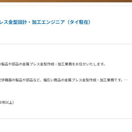
示第８号など）
レス金型設計・加工エンジニア（タイ駐在）
可能性を切り拓きたい方
の製品や部品の金属プレス金型作成・加工業務をお任せいたします。
織設計・建築コンサルティングに関わりたい方
いる方
光学機器の製品や部品など、幅広い商品の金属プレス金型作成・加工業務です。
の方
ス加工し、不具合の検知から改良のための金型修正など、トライアンドエラーを何度
に対応できる実務力をお持ちの方
予定です。
など多様な用途の設計経験がある方
、設計チームを主導・育成できる方
0年以上）
理・業務推進を担った経験をお持ちの方
学機器用、住宅建材部品等）に関わる部品の開発から完成品まで、東京を拠点とし、
ます。そのような当社であくなき技術への挑戦、低価格、高品質、環境に配慮したモ
的ソリューションを構想・提案できる方
ケーション力がある方
計を主体的に進められる方