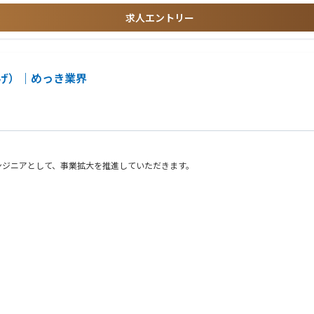
、組織としての成果を志向できる方
求人エントリー
が全体最適な解法か」を自ら問い、自律的に行動できる方
トを欠かさない方
られる方
げ）｜めっき業界
す
とができる方
サポートを得ながら課題解決を推進できる方
くりに貢献できる方
ンジニアとして、事業拡大を推進していただきます。