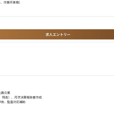
事、作業所事務）
求人エントリー
企画立案
、残高）、月次決算報告書作成
申告、監査対応補助