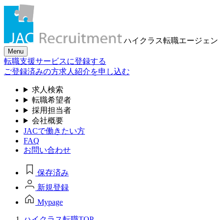
ハイクラス転職
エージェン
Menu
転職支援サービスに登録する
ご登録済みの方
求人紹介を申し込む
求人検索
転職希望者
採用担当者
会社概要
JACで働きたい方
FAQ
お問い合わせ
保存済み
新規登録
Mypage
ハイクラス転職TOP