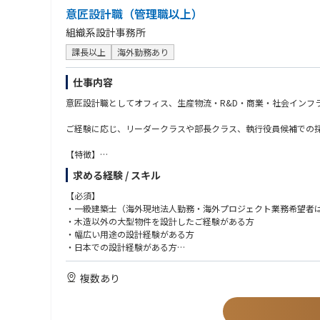
【魅力・やりがい】
意匠設計職（管理職以上）
本ポジションでは、海外の製造現場における省エネ・CN推進に
組織系設計事務所
環境です。
課長以上
海外勤務あり
・省エネやCNに関する実践的な知識・技術を習得できる
・多様な業界の生産プロセスや設備に触れる機会がある
仕事内容
・日本と海外双方のエネルギー政策や市場動向への理解を深めら
・各種エネルギー計測機器を活用した専門性を磨ける
意匠設計職としてオフィス、生産物流・R&D・商業・社会インフ
・提案内容がコスト改善や環境負荷低減につながる実感を得られ
ご経験に応じ、リーダークラスや部長クラス、執行役員候補での
これまでにも海外工場の省エネ支援を通じて高い評価を獲得して
【特徴】
【部署の雰囲気】
建築設計を主軸に、戦略立案からブランディング・運用までプロ
求める経験 / スキル
・日本人スタッフとタイローカルスタッフが混在しており、社内
寄り添い、同じ方向感をもって課題解決に取り組み、時には、お
・少人数のため、個々が担う役割は大きく、成長とやりがいを感
【必須】
・一級建築士（海外現地法人勤務・海外プロジェクト業務希望者
【キャリアパス】
・木造以外の大型物件を設計したご経験がある方
以下のようなキャリアパスを想定しています。
・幅広い用途の設計経験がある方
短期（２〜3年）：タイ子会社のTEPIT社に赴任いただき、省エ
・日本での設計経験がある方
中期（3〜5年）：国内に帰任いただき、産業用大手のお客さま
・AuteCADまたはベクターワークスが使える方
ロジェクトマネジメント等、様々な業務を経験いただきます。
（今後BIM導入予定）
複数あり
長期（5年以上）：専門性を活かして後進の指導にあたる管理職
※海外現地法人勤務や海外プロジェクト希望の場合はさらに下記
・英語でのコミュニケーション（ビジネスレベル）海外プロジェ