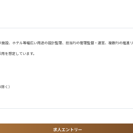
直接関わりながら、技術的な知見と提案力の双方を高めることができます。改善提案
れる
ラ施設、ホテル等幅広い用途の設計監理、担当PJの管理監督・運営、複数PJの推進
る
採用を想定しています。
おり、現地での取り組みが他拠点や国内工場への展開につながった事例もあります。
ジェクト全体を通じて支援します。お客様のニーズに沿った最適かつ専門性の高いサ
言語は日本語が基本です。
客様も認識していない潜在課題まで深耕しながら、お客様の事業発展に貢献するソリ
じられる職場です。
は除く）
ネ・CNコンサルティング業務に従事いただきます。幅広い業態のお客さまに対して省
に対するソリューション提案に従事いただきます。短期で培った経験を活かしていた
を目指すことで、組織全体の成長にも貢献していただきます。
項目も必須※
求人エントリー
クト経験5年以上または出張ベースでのプロジェクト参画など同等の経験を日本でし