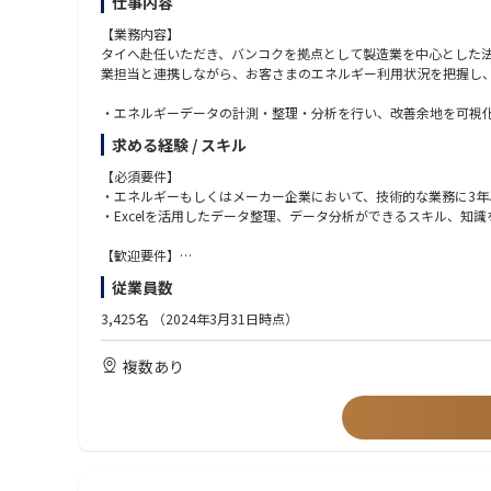
仕事内容
【業務内容】
タイへ赴任いただき、バンコクを拠点として製造業を中心とした
業担当と連携しながら、お客さまのエネルギー利用状況を把握し
・エネルギーデータの計測・整理・分析を行い、改善余地を可視
・海外工場の現場調査や設備状況の確認を実施
求める経験 / スキル
・省エネコンサルティングやエネルギーサービス提案に必要な資
・省エネ機器の導入検討や提案内容の技術的な検証を実施
【必須要件】
・営業担当や社外パートナーと連携し、お客さまへの提案を支援
・エネルギーもしくはメーカー企業において、技術的な業務に3年
・Excelを活用したデータ整理、データ分析ができるスキル、知
案件は年間を通じて複数件を担当し、比較的大規模な製造拠点に
【歓迎要件】
【期待される役割】
・社員数1000人以上規模の企業において、営業または技術系部署
従業員数
省エネコンサルティングやエネルギーサービス提案に関する実務
・電気・機械設備に関する知識
す。
・エネルギー管理士、電気・機械設備に関する資格取得者
3,425名
（2024年3月31日時点）
・海外勤務経験が1年以上の方
・エネルギーデータの計測・整理・分析および結果の取りまとめ
複数あり
・工場や設備の現地確認を含む技術的な調査対応
・提案書や報告資料などのドキュメント作成
・営業担当と連携した顧客向け提案や報告の支援
・社外パートナー企業との技術的な調整や提案内容の擦り合わせ
担当案件は一定規模のプロジェクトが中心となり、お客さまや関