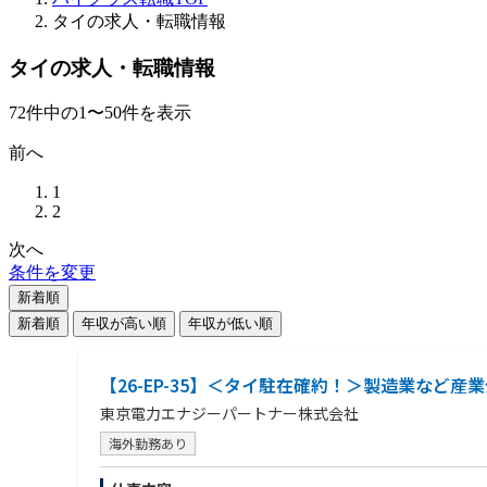
タイの求人・転職情報
タイの求人・転職情報
72
件
中の
1
〜
50
件を表示
前へ
1
2
次へ
条件を変更
新着順
新着順
年収が高い順
年収が低い順
【26-EP-35】＜タイ駐在確約！＞製造業など
東京電力エナジーパートナー株式会社
海外勤務あり