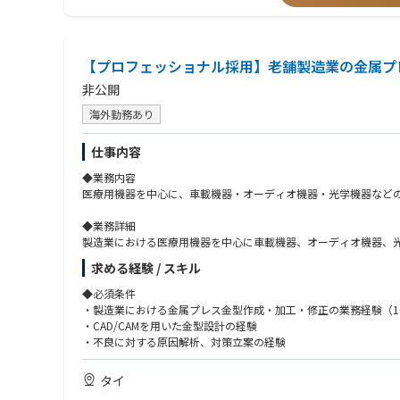
・設計業務の提案書、設計積算の経験者（令和６年国土交通省告
・Revitなど海外では建築申請で用いられているBIMでの作業経験
【歓迎】
【プロフェッショナル採用】老舗製造業の金属プ
・5人以上のチームのマネジメント経験
非公開
※海外現地法人勤務・海外プロジェクト業務希望の場合※
海外勤務あり
・海外企業へのRFP対応、プロジェクトマネジメント経験資格
《求める人物像》
仕事内容
1. ビジョン志向・業務領域拡張に意欲のある方
◆業務内容
・新素材・先端技術・新しい構法を取り入れた建築表現や空間の
医療用機器を中心に、車載機器・オーディオ機器・光学機器など
・大阪・名古屋・福岡などに拠点を置きながら、全国レベルの組
・環境性能と建築デザインを両立させた提案に強い関心を持って
◆業務詳細
製造業における医療用機器を中心に車載機器、オーディオ機器、
2. 専門性・経験に裏打ちされた設計力とマネジメント力をお持ち
お客様から依頼があった図面をもとに金型を作成し、金属をプレ
・高い設計技術力と、実施設計・法令対応を含む一連のプロセス
求める経験 / スキル
※数か月の国内研修を受けたのち、タイ工場へ赴任していただく
・オフィス、生産施設、商業、ホテル、研究所、データセンター
◆必須条件
・設計責任者・プロジェクトリーダーとしての経験・資質があり
◆当社の特徴・魅力
・製造業における金属プレス金型作成・加工・修正の業務経験（1
・複数の案件を俯瞰しながら、アサイン計画・渉外業務・利益管
あらゆる分野（医療用、車載用、デジタルオーディオ機器用、光
・CAD/CAMを用いた金型設計の経験
高い品質から評価を受けて、大手メーカー各社に採用されており
・不良に対する原因解析、対策立案の経験
3. クライアント志向・チーム志向で設計に向き合える方
くりをしております。
・クライアントの経営課題・CRE戦略を理解し、上流からの建築
・経営層との対話やプレゼンにおいて信頼関係を築けるコミュニ
タイ
・2023年地域別利益ランキング葛飾区1位（TSR情報）
・社内外の多様な関係者と連携しながら、合意形成やプロセス設