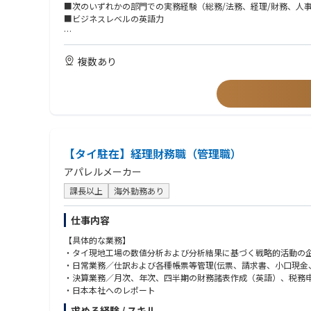
※業務により海外駐在、海外出張の可能性がございます。
■次のいずれかの部門での実務経験（総務/法務、経理/財務、人
■ビジネスレベルの英語力
【求める人物像】
■対人折衝力のある方
複数あり
■集団統率力のある方
■プレッシャーを跳ね返す力のある方
■前例のない課題に積極的に取り組む姿勢のある方
【タイ駐在】経理財務職（管理職）
アパレルメーカー
課長以上
海外勤務あり
仕事内容
【具体的な業務】
・タイ現地工場の数値分析および分析結果に基づく戦略的活動の
・日常業務／仕訳および各種帳票等管理(伝票、請求書、小口現金
・決算業務／月次、年次、四半期の財務諸表作成（英語）、税務
・日本本社へのレポート
求める経験 / スキル