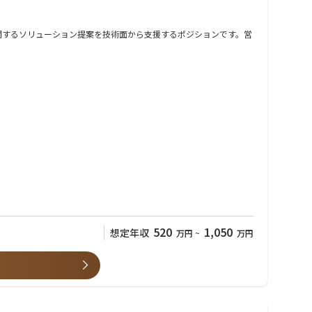
関するソリューション提案を技術面から支援するポジションです。営
がら、お客さまの課題解決に取り組んでいただきます。
ら進めますが、現場での判断や改善提案には一定の裁量がありま
520
1,050
想定年収
万円
~
万円