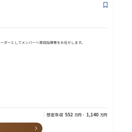
の成果がお客さまの事業運営に反映されやすく、手応えを感じやすい
リーダーとしてメンバーへ育成指導等をお任せします。
自らの提案が継続的な価値創出につながる点も魅力の一つです。
ービスを提供できることが、私たち当社の強みです。常にお客様に
ューションを提案します。
エネ提案を行っていただきます。
だきながら、お客さまの経営課題から入り込んでいただき、案件のプ
552
1,140
想定年収
万円
~
万円
ていること。