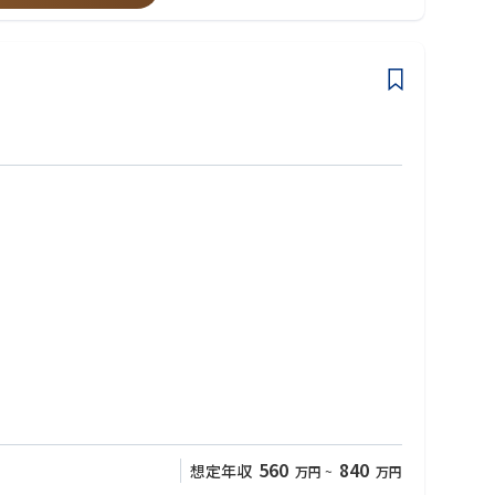
か繰り返し、形成・加工していく業務です。
生産工場はタイにてグローバルに展開しております。各製品はその
ノづくりに向け、日本を代表するメーカーとともにより良い製品づ
560
840
想定年収
万円
~
万円