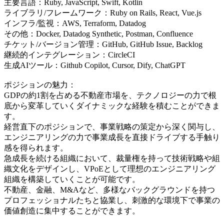
主要言語：Ruby, JavaScript, Swift, Kotlin
ライブラリ/フレームワーク：Ruby on Rails, React, Vue.js
インフラ/監視：AWS, Terraform, Datadog
その他：Docker, Datadog Synthetic, Postman, Confluence
チケット/バージョン管理：GitHub, GitHub Issue, Backlog
継続的インテグレーション：CircleCI
生成AIツール：Github Copilot, Cursor, Dify, ChatGPT
ポジションの魅力：
GDPの約1割を占める不動産市場を、テクノロジーの力で根
底から変革していくダイナミックな経験を積むことができま
す。
経営直下のポジションで、事業戦略の策定から深く関与し、
エンジニアリングの力で事業成長を直接ドライブする手触り
感を得られます。
急成長を続ける組織において、裁量権を持って技術戦略や組
織文化をデザインし、VPoEとして理想のエンジニアリング
組織を構築していくことが可能です。
不動産、金融、M&Aなど、多様なバックグラウンドを持つ
プロフェッショナルたちと協業し、刺激的な環境下で事業の
価値創造に集中することができます。