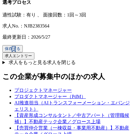
選考プロセス
適性試験：
有り
、
面接回数：1回～3回
求人No.：NJB2383564
最終更新日：2026/5/27
保存する
求人エントリー
求人をもっと見る
求人を閉じる
この企業が募集中のほかの求人
プロジェクトマネージャー
プロダクトマネージャー（PdM）
AI推進担当（AIトランスフォーメーション・エバンジ
ェリスト）
【資産形成コンサルタント／中古アパート（管理職候
補）】不動産テック企業／グロース上場
【売買仲介営業（一棟収益・事業用不動産）】不動産