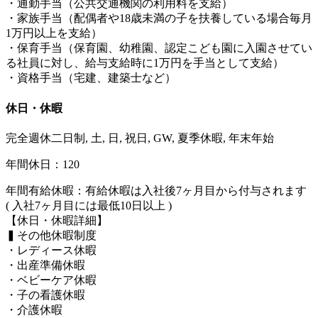
・通勤手当（公共交通機関の利用料を支給）
・家族手当（配偶者や18歳未満の子を扶養している場合毎月
1万円以上を支給）
・保育手当（保育園、幼稚園、認定こども園に入園させてい
る社員に対し、給与支給時に1万円を手当として支給）
・資格手当（宅建、建築士など）
休日・休暇
完全週休二日制, 土, 日, 祝日, GW, 夏季休暇, 年末年始
年間休日：120
年間有給休暇：有給休暇は入社後7ヶ月目から付与されます
( 入社7ヶ月目には最低10日以上 )
【休日・休暇詳細】
▍その他休暇制度
・レディース休暇
・出産準備休暇
・ベビーケア休暇
・子の看護休暇
・介護休暇