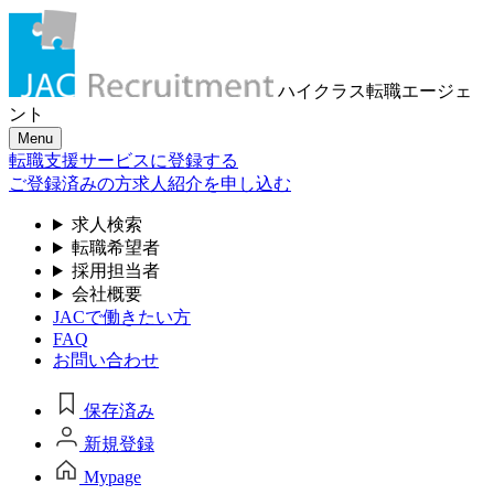
ハイクラス転職
エージェ
ント
Menu
転職支援サービスに登録する
ご登録済みの方
求人紹介を申し込む
求人検索
転職希望者
採用担当者
会社概要
JACで働きたい方
FAQ
お問い合わせ
保存済み
新規登録
Mypage