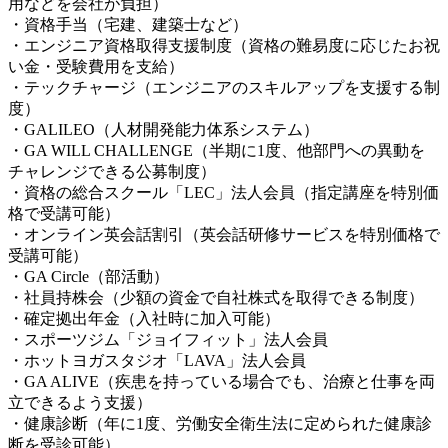
用などを会社が負担）
・資格手当（宅建、建築士など）
・エンジニア資格取得支援制度（資格の難易度に応じたお祝
い金・受験費用を支給）
・テックチャージ（エンジニアのスキルアップを支援する制
度）
・GALILEO（人材開発能力体系システム）
・GA WILL CHALLENGE（半期に1度、他部門への異動を
チャレンジできる公募制度）
・資格の総合スクール「LEC」法人会員（指定講座を特別価
格で受講可能）
・オンライン英会話割引（英会話研修サービスを特別価格で
受講可能）
・GA Circle（部活動）
・社員持株会（少額の資金で自社株式を取得できる制度）
・確定拠出年金（入社時に加入可能）
・スポーツジム「ジョイフィット」法人会員
・ホットヨガスタジオ「LAVA」法人会員
・GA ALIVE（疾患を持っている場合でも、治療と仕事を両
立できるよう支援）
・健康診断（年に1度、労働安全衛生法に定められた健康診
断を受診可能）