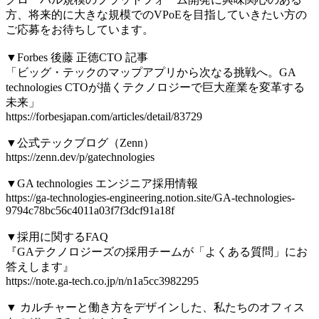
方、将来的に大きな規模でのVPoEを目指していきたい方の
ご応募をお待ちしています。
▼Forbes 後藤 正徳CTO 記事
「ビッグ・テックのマップアプリから次なる挑戦へ。GA
technologies CTOが描くテクノロジーで巨大産業を変革する
未来」
https://forbesjapan.com/articles/detail/83729
▼公式テックブログ（Zenn）
https://zenn.dev/p/gatechnologies
▼GA technologies エンジニア採用情報
https://ga-technologies-engineering.notion.site/GA-technologies-
9794c78bc56c4011a03f7f3dcf91a18f
▼採用に関するFAQ
『GAテクノロジーズの採用チームが「よくある質問」にお
答えします』
https://note.ga-tech.co.jp/n/n1a5cc3982295
▼ カルチャーと働き方をデザインした、私たちのオフィス