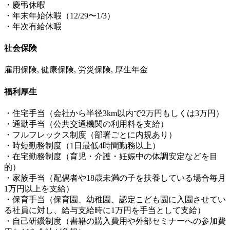
・慶弔休暇
・年末年始休暇（12/29〜1/3）
・年次有給休暇
社会保険
雇用保険, 健康保険, 労災保険, 厚生年金
福利厚生
・住宅手当（会社から半径3km以内で2万円もしくは3万円）
・通勤手当（公共交通機関の利用料を支給）
・フルフレックス制度（部署ごとに内規あり）
・時短勤務制度（1日最低4時間勤務以上）
・在宅勤務制度（育児・介護・妊娠中の体調安定などを目
的）
・家族手当（配偶者や18歳未満の子を扶養している場合毎月
1万円以上を支給）
・保育手当（保育園、幼稚園、認定こども園に入園させてい
る社員に対し、給与支給時に1万円を手当として支給）
・自己研鑽制度（書籍の購入費用や外部セミナーへの参加費