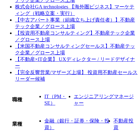
テック企業／グロース上場
株式会社GA technologies 【海外圏ビジネス】マーケテ
ィング（戦略立案・実行）
【中古アパート事業（組織立ち上げ責任者）】不動産
テック企業／グロース上場
【投資用不動産コンサルティング】不動産テック企業
／グロース上場
【米国不動産コンサルティングセールス】不動産テッ
ク企業／グロース上場
【不動産×IT企業】 UXディレクター / リードデザイナ
ー
【完全反響営業/マザーズ上場】 投資用不動産セールス
リーダー候補
IT（PM・
エンジニアリングマネージ
職種
SE）
ャー
金融（銀行・証券・保険・投
不動産投
業種
資）
資