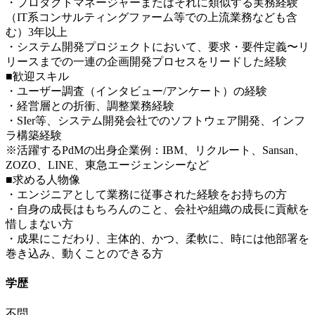
・プロダクトマネージャーまたはそれに類似する実務経験
（IT系コンサルティングファーム等での上流業務なども含
む）3年以上
・システム開発プロジェクトにおいて、要求・要件定義〜リ
リースまでの一連の企画開発プロセスをリードした経験
■歓迎スキル
・ユーザー調査（インタビュー/アンケート）の経験
・経営層との折衝、調整業務経験
・SIer等、システム開発会社でのソフトウェア開発、インフ
ラ構築経験
※活躍するPdMの出身企業例：IBM、リクルート、Sansan、
ZOZO、LINE、東急エージェンシーなど
■求める人物像
・エンジニアとして業務に従事された経験をお持ちの方
・自身の成長はもちろんのこと、会社や組織の成長に貢献を
惜しまない方
・成果にこだわり、主体的、かつ、柔軟に、時には他部署を
巻き込み、動くことのできる方
学歴
不問