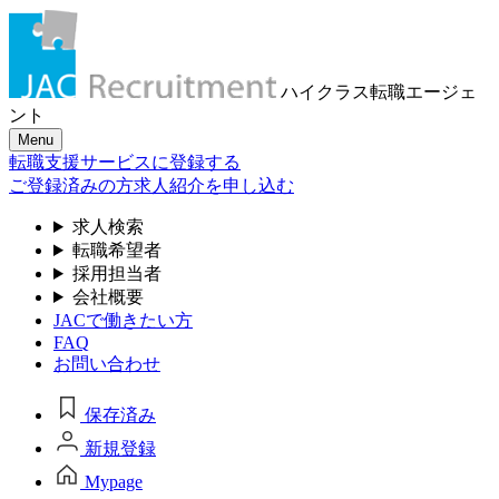
ハイクラス転職
エージェ
ント
Menu
転職支援サービスに登録する
ご登録済みの方
求人紹介を申し込む
求人検索
転職希望者
採用担当者
会社概要
JACで働きたい方
FAQ
お問い合わせ
保存済み
新規登録
Mypage