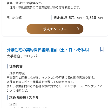
ます。またお客様のご意見など最前線で掴んだマーケットニーズを用地取
営業、賃貸仲介の営業など、
得担当や建築担当にフィードバックし、今後の商品企画に活かしていく役
住宅・不動産業界にて営業経験がある方を歓迎します。
割も担っていただきます。
【歓迎する志向・タイプ】住まい・インテリアに興味のある方
671
1,310
東京都
想定年収
万円
~
万円
■今までのスキルを活かしてキャリアアップしたい方
■成長できる環境で長く働きたい方
求人エントリー
■専門知識・資格を身に付けたい方
分譲住宅の契約関係書類担当（土・日・祝休み）
大手総合デベロッパー
仕事内容
【仕事の内容】
事業部門と連携しながら、マンションや戸建の契約関係書類の作成、
各種書面のレビュー業務等を担当していただきます。
また、事業部門からの各種相談に対するリーガルサポート、コンプライア
ンスの推進など、
幅広い業務を行います。
求める経験 / スキル
【具体的な業務内容】
【必須】
・マンション、戸建の契約関係書類の作成。