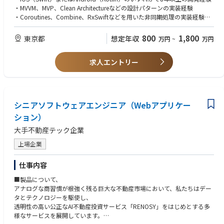
の推進
・MVVM、MVP、Clean Architectureなどの設計パターンの実装経験
・エンジニアのメンタリングを行い、学習・品質・継続的改善の文化を醸
・Coroutines、Combine、RxSwiftなどを用いた非同期処理の実装経験
成
・RESTful API、GraphQLなどとの連携実装経験
・Unit Test、UI Testの設計 - 実装経験
800
1,800
東京都
想定年収
万円
~
万円
■本ポジションの魅力
・Gitを用いたチーム開発経験
◎ グローバルに展開されていく事業に携われます
・Firebase Analytics、Amplitude等の導入 - 活用経験
GA technologiesでは現在7か国に事業を展開しており、今後も拡大して
求人エントリー
・App Store、Google Playへのリリース作業の経験
いく予定です。
・2名以上のチームでの開発経験
ダイナミックな事業成長と共に、自身の技術・キャリアも圧倒的なスピ
・建設的なフィードバックを提供し、コード品質向上に貢献した経験
ードで進化させていくことができます。
・多様なステークホルダーと、目的達成に向けて円滑かつ効果的にコミュ
ニケーションを取れる能力
シニアソフトウェアエンジニア（Webアプリケー
◎ 優秀なメンバーと開発を進められます
社内には、現CTOの後藤のほかにも、過去にCTOやテックリードを経験
ション）
【歓迎】
したメンバーが多数在籍しています。
・APIサーバーの開発等のバックエンド側の開発経験
大手不動産テック企業
技術的負債の計画的な解消や、優れた開発プラクティスの導入など、常
・複数メンバーが所属するチームのマネージメント経験
にチーム全体の技術力を向上させながら、
・iOSとAndroid両方の開発経験
上場企業
本質的な課題解決にコミットしている優秀なメンバーと切磋琢磨してい
・GitHub Actions、Bitrise、FastlaneなどによるCI/CD環境の構築 - 運用経
く面白さがあります。
験
仕事内容
・アプリのパフォーマンス分析と最適化の経験
◎ 多様な成長機会
・モバイルアプリのセキュリティベストプラクティスの理解と実装経験
■製品について、
当社では若手メンバーも多く在籍していることから、マネジメントの機
・多言語対応アプリの開発経験
アナログな商習慣が根強く残る巨大な不動産市場において、私たちはデー
会も多く存在しています。
・技術ブログや登壇などのアウトプット経験
タとテクノロジーを駆使し、
同時に、より技術を深く追求し続ける専門性の高いポジションも存在し
透明性の高い公正なAI不動産投資サービス「RENOSY」をはじめとする多
ており、ご志向に合わせた様々な機会を提供しています。
様なサービスを展開しています。