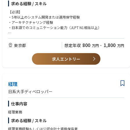
求める経験 / スキル
■開発環境
■業務内容について、
技術スタック詳細
以下のような業務に、共に取り組んでいただきたいと考えています。
【必須】
当社では最新技術の積極的な採用と、開発生産性の向上に注力していま
・5年以上のシステム開発または運用保守経験
す。
・AI不動産投資サービス「RENOSY」をはじめとした自社プロダクトにお
・アーキテクチャリング経験
ける新機能開発の主導
・日本語でのコミュニケーション能力（JLPT N1相当以上）
主要言語：Ruby, JavaScript, Swift, Kotlin
・新規システムのアーキテクチャリング、および既存システムのリアーキ
ライブラリ/フレームワーク：Ruby on Rails, React, Vue.js
テクチャ推進
【歓迎】
インフラ/監視：AWS, Terraform, Datadog
・チームやプロダクトを横断する技術的課題の発見と解決
・テックリード、またはエンジニアリングマネージャーとしての経験（1
800
1,800
東京都
想定年収
万円
~
万円
その他：Docker, Datadog Synthetic, Postman, Confluence
・パフォーマンスチューニング、モニタリング体制の強化、信頼性向上
年以上）
チケット/バージョン管理：GitHub, GitHub Issue, Backlog
・開発プロセスの改善や生産性向上のためのツール選定から導入、自動化
・大規模トラフィックを扱うサービスの開発・運用経験
継続的インテグレーション：CircleCI
の推進
求人エントリー
・アーキテクトとしての設計・開発経験
生成AIツール：Github Copilot, Cursor, Dify, ChatGPT
・エンジニアのメンタリングを行い、学習・品質・継続的改善の文化を醸
・CI/CD環境の構築・運用経験
成
・社内における積極的なドキュメンテーション活動
■ 開発手法・文化
チームごとに、状況に応じて以下のような工夫を取り入れています。
■本ポジションの魅力
経理
◎ グローバルに展開されていく事業に携われます
週1回の技術勉強会の開催
GA technologiesでは現在7か国に事業を展開しており、今後も拡大して
日系大手ディベロッパー
カンファレンス費用や書籍購入費用の補助
いく予定です。
リファクタリングや技術的負債解消への取り組み
ダイナミックな事業成長と共に、自身の技術・キャリアも圧倒的なスピ
生成AIツールの積極的な導入／活用（Claude, Cursor, Codex, Gemini, Co
仕事内容
ードで進化させていくことができます。
pilot など）
経理業務
技術ブログの執筆（Zenn：https://zenn.dev/p/gatechnologies ）
◎ 優秀なメンバーと開発を進められます
求める経験 / スキル
社内には、現CTOの後藤のほかにも、過去にCTOやテックリードを経験
したメンバーが多数在籍しています。
経理実務経験もしくは公認会計士資格保有者