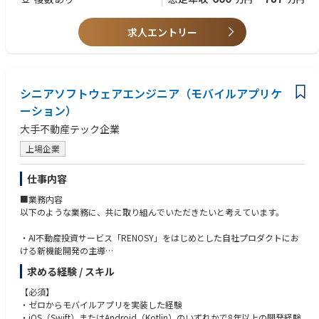
り希望の方に売却するまで担当します。
※調査依頼は1年で150～200件ほど。
1案件の調査から売却までの期間は9～12ヶ月程がほとんどで、2年以上か
求人エントリー
かることもあります。
★土地の調査から売買仲介まで一貫しており、コンサルティングスキルを
磨くことも可能。成果をあげやすい仕組みが整っています。
■オークション手法
シニアソフトウェアエンジニア（モバイルアプリケ
一般的な売却手法だけでなく、先進的なオークションにより、効率的な集
ーション）
客が可能です。また、より適切な価格で、より精度の高いマッチングを実
大手不動産テック企業
現でき厚い信頼を頂いています。
※一気通貫で案件を担当し、自身のスキルで完遂することが求められるポ
上場企業
ジションです。
仕事内容
■業務内容
以下のような業務に、共に取り組んでいただきたいと考えています。
・AI不動産投資サービス「RENOSY」をはじめとした自社プロダクトにお
ける新機能開発の主導
・新規システムのアーキテクチャリング、および既存システムのリアーキ
求める経験 / スキル
テクチャ推進
・チームやプロダクトを横断する技術的課題の発見と解決
【必須】
・パフォーマンスチューニング、モニタリング体制の強化、信頼性向上
・ゼロからモバイルアプリを実装した経験
・開発プロセスの改善や生産性向上のためのツール選定から導入、自動化
・iOS（Swift）またはAndroid（Kotlin）のいずれかで8年以上の開発経験