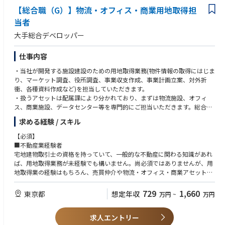
ズアイデアについて、F/S（フィージビリティスタディ）や市場調査に基づ
・モビリティ産業での事業開発推進のご経験
【総合職（G）】物流・オフィス・商業用地取得担
き、稼働案件への主導。
・エンタメ領域における事業開発推進のご経験
・PoC 推進
当者
・行政折衝/ロビー活動経験
事業仮説の早期検証に向けたプロトタイピングや PoC の計画策定、実行
・部門横断タスクフォース、社外とのコンソーシアム代表幹事業務
大手総合デベロッパー
管理。
・事業スピンアウト戦略の策定と実行
事業化決定後の組織体制、外部アライアンス戦略、資本政策などの初期設
仕事内容
計と、事業部門への移管をリード。
・当社が開発する施設建設のための用地取得業務(物件情報の取得にはじま
・部門横断プロジェクトマネジメント
り、マーケット調査、役所調査、事業収支作成、事業計画立案、対外折
外部専門家や行政、社内の企画・開発・経理部門との連携を前提とした、
衝、各種資料作成など)を担当していただきます。
事業推進のための合意形成と事業推進。
・扱うアセットは配属課により分かれており、まずは物流施設、オフィ
ス、商業施設、データセンター等を専門的にご担当いただきます。総合デ
ベロッパーとして多様なアセットを扱っていることから、将来的な部署異
求める経験 / スキル
動に伴い、住宅など他のアセットを担当していただく場合もあります。
・将来の幹部候補として幅広く業務を経験していただき、マネジメントへ
【必須】
の活躍を期待しています。
■不動産業経験者
宅地建物取引士の資格を持っていて、一般的な不動産に関わる知識があれ
変更の範囲:当社が定める基幹業務全般
ば、用地取得業務が未経験でも構いません。尚必須ではありませんが、用
地取得業の経験はもちろん、売買仲介や物流・オフィス・商業アセットに
おけるリーシング経験のある方は積極的に求めています。
729
1,660
東京都
想定年収
万円
~
万円
【求める人物タイプ】
■用地取得業務をやってみたいと思っている方
求人エントリー
■主体的に考え、自ら行動できる方