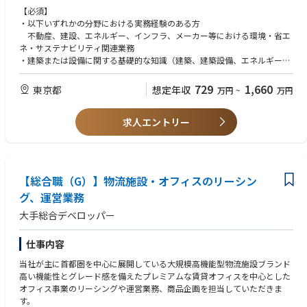
・保有物件におけるエネルギー使用量・CO2排出量（Scope1・2・3）の
【必須】
データ収集、分析、削減施策の検討
・以下いずれかの分野における実務経験のある方
・省エネ改修、設備更新（高効率空調・照明、BEMS等）の企画・導入支
不動産、建設、エネルギー、インフラ、メーカー等における環境・省エ
援
ネ・サステナビリティ関連業務
・RE100対応、再生可能エネルギー導入の検討・推進
・建築または設備に関する基礎的な知識（建築、建築設備、エネルギー管
・顧客・テナントからの環境関連に関する問い合わせ対応
理等）をお持ちの方
・建築推進部門(新築・改修)、ビル管理部門、電力会社等のインフラ会社
・Excel・PowerPoint等を用いた数値整理、資料作成能力のある方
729
1,660
東京都
想定年収
万円
~
万円
等との連携・調整
・建築分野における社内DX推進（システム導入検討、データ処理・加工、
【尚可】
ダッシュボード・分析レポートの作成）
求人エントリー
・建築物省エネ法、省エネ法に基づく届出・定期報告の実務経験
・SBT、RE100、TCFD、CDP等への対応経験
【事業領域】
・エネルギーデータやCO2排出量の算定・分析業務の経験
オフィス・商業施設・物流施設等
・再生可能エネルギー導入（PPA、非化石証書等）に関する知識・経験
・エネルギー管理士、建築士、建築設備士等の関連資格保有者
【総合職（G）】物流施設・オフィスのリーシン
変更の範囲:当社が定める基幹業務全般
・簡易的なダッシュボード（Power BI）の作成、データ処理・加工に関す
グ、運営業務
る知識
大手総合デベロッパー
【求める人物タイプ】
■当事者意識を持って考え、主体的に行動できる方
仕事内容
■自分の考えを発信し、周りを巻き込んで推進できる方
■多様な関係者と信頼関係を築き、粘り強くプロジェクトを推進できる方
当社が主に首都圏を中心に展開している大規模高機能型物流施設ブランド
高い機能性とグレード感を備えたプレミアムな賃貸オフィスを中心とした
オフィス事業のリーシングや運営業務、商品企画を担当していただきま
す。