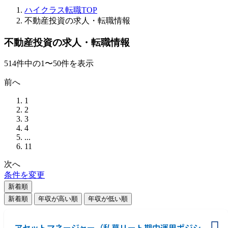
ハイクラス転職TOP
不動産投資の求人・転職情報
不動産投資の求人・転職情報
514
件
中の
1
〜
50
件を表示
前へ
1
2
3
4
...
11
次へ
条件を変更
新着順
新着順
年収が高い順
年収が低い順
アセットマネージャー（私募リート期中運用ポジシ