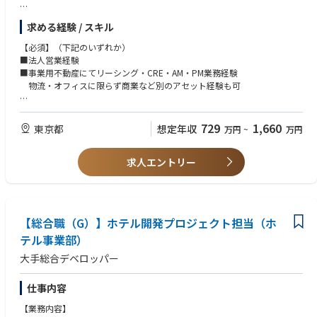
【具体的な業務内容】
求める経験 / スキル
■新規検討テナントへのコンサルティング及びリーシング業務
■施設の運営管理業務、売却業務
【必須】（下記のいずれか）
■事業用地取得後の商品企画・事業推進業務
■法人営業経験
■上記に付随関連する業務全般
■事業用不動産にてリーシング・CRE・AM・PM業務経験
物流・オフィスに限らず商業など別のアセット経験も可
変更の範囲:当社が定める基幹業務全般
【尚可】
【本ポジションの魅力】
■物流・オフィス業界にて提案営業、コンサル業務のご経験
729
1,660
東京都
想定年収
万円
~
万円
今後の事業拡大に向けての重要ポジションとなります。
デベロッパーである当社だからこそできる新サービスの開発やリーシン
グ・運営業務も今までのご経験を活かして、より良い物流施設・オフィス
求人エントリー
の実現に向けて業務いただけます。
入居企業様のニーズに適応した付加価値創出と拠点開発に挑戦、共感をい
ただける方からのご応募をお待ちしております。
【総合職（G）】ホテル開発プロジェクト担当（ホ
テル事業部）
大手総合デベロッパー
仕事内容
【業務内容】