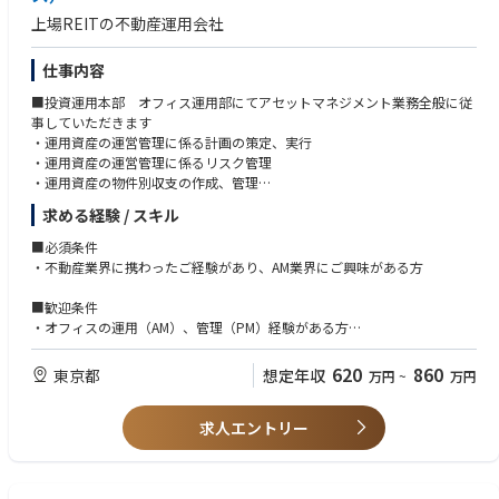
専門業務分野等の範囲に応じて、2つの職制を設けております。本求人の
上場REITの不動産運用会社
募集職制につきましては、求人タイトルに表記しておりますので予めご確
認ください。
仕事内容
総合職（G）
■投資運用本部 オフィス運用部にてアセットマネジメント業務全般に従
あらゆる業務に従事し、高度な専門知識・スキルや創造力・企画力などを
事していただきます
発揮しながら革新的課題を創出し、独創的な新たな価値創造を担う人材と
・運用資産の運営管理に係る計画の策定、実行
なります。
・運用資産の運営管理に係るリスク管理
＊GはGeneral（総合）の略
・運用資産の物件別収支の作成、管理
勤務エリア：海外含めた全拠点。転居を伴う人事異動あり
・投資法人が保有するオフィス物件の運用管理（PM会社の管理、変更
役職：課長・部長等の役職（ポスト）登用制度あり
求める経験 / スキル
等）
異動：業務内容の変更・部門異動（各事業部門、コーポレート部門） あり
・物件における工事等の予算策定、予実管理
■必須条件
※野村不動産ホールディングス兼務、グループ会社への出向等を
・物件実査、鑑定業者やER業者との折衝、調査立会い等
・不動産業界に携わったご経験があり、AM業界にご興味がある方
含む
退職金：あり
■組織構成
■歓迎条件
メンバー構成：20～50代
・オフィスの運用（AM）、管理（PM）経験がある方
総合職（S）
（部長クラス１名、シニアマネージャー・マネージャー計４名、担当者2
・宅建、不動産証券化マスター、ビル経営管理士の資格保有者
主として一定の専門業務分野および周辺業務に従事し、高度な専門知識・
名、事務（他部署と兼任）2名）
スキルや創造力・企画力などを発揮しながら革新的課題を創出し、独創的
620
860
東京都
想定年収
万円
~
万円
な新たな価値創造を担う人材となります。
＊SはSpecific（特定）の略
求人エントリー
勤務エリア：原則、勤務エリアは限定（住宅営業に従事する全域型の社員
は転居を伴う人事異動あり）
役職：課長・部長等の役職（ポスト）登用制度あり
異動： 職務領域内の異動あり（職務領域の変更を行う場合、または職務領