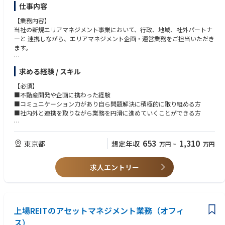
仕事内容
【業務内容】
当社の新規エリアマネジメント事業において、行政、地域、社外パートナ
ーと 連携しながら、エリアマネジメント企画・運営業務をご担当いただき
ます。
【具体的な業務内容】
求める経験 / スキル
■エリア外連携先を開拓・協業して街の価値を高める為の企画・推進
■エリアマネジメント施設(当社保有)を活用した新規企画立案・推進 (当社
【必須】
他部門連携による新たな施策具現化、デジタル活用実証等）
■不動産開発や企画に携わった経験
■新規開発物件におけるエリアマネジメント導入企画・支援
■コミュニケーション力があり自ら問題解決に積極的に取り組める方
■実際の現場運営を行う外部パートナーと連携しながら、エリアマネジメ
■社内外と連携を取りながら業務を円滑に進めていくことができる方
ントを円滑 に進めるための運営統括
【尚可】
変更の範囲:オフィスビル事業、商業施設事業、物流施設事業、ホテル事
■エリアマネジメント業務のご経験がある方
653
1,310
東京都
想定年収
万円
~
万円
業、エリアマネジメント等の都市事業に関わるマーケット調査、利用計画
■商業・ビル等での施設運営業務のご経験がある方
の企画、テナント営業、賃料改定、運営・保守・修繕管理、テナントサー
■新規事業の企画・立案に携わったご経験のある方
ビスに関する業務全般
求人エントリー
【資格】一級建築士尚可
【配属先】
事業創発本部 エリアマネジメント部
上場REITのアセットマネジメント業務（オフィ
☆★☆★☆★☆【野村不動産の職制について】☆★☆★☆★☆
野村不動産の基幹業務を担う総合職には、ご活躍いただきたい職務領域や
ス）