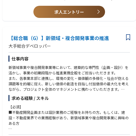
■一級建築士資格を保有されている方
求人エントリー
【求める人物タイプ】
■当事者意識を持って考え、主体的に行動できる方
■自分の考えを発信し、周りを巻き込んで推進できる方
■人の意見をしっかりと受け止めて方向性を考えられる方
【総合職（G）】新領域・複合開発事業の推進
大手総合デベロッパー
仕事内容
新領域事業や複合開発事業等において、建築的な専門性（企画・設計）を
活かし、事業の初期段階から推進業務全般をご担当いただきます。
また、各事業本部と連携し、環境の変化・価値観の多様化・社会が抱える
課題等を的確に捉え、新しい価値の創造を目指し付加価値の最大化を考え
ながら、プロジェクト全体のマネジメントに携わっていただきます。
求める経験 / スキル
【具体的な仕事内容】
・新領域事業や複合開発事業におけるコンセプト立案および企画構想業務
【必須】
・空間価値（配置計画・ゾーニング検討等）に関する企画設計業務
■不動産開発企画または設計業務のご経験をお持ちの方。もしくは、建
・用地特性や法規条件を踏まえた土地活用および計画検討
設・不動産業界での業務経験があり、新領域事業や複合開発事業に興味の
・収支計画とのバランスを踏まえた事業性の検討
ある方
・許認可条件の整理および行政協議対応
・設計事務所・施工会社との協働
【尚可】