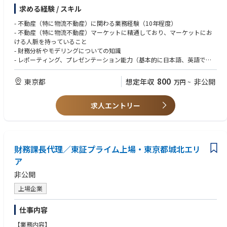
- 収益を最適化、資産価値を最大化できる投資戦略の提案と実行
求める経験 / スキル
- 予算および報告書等の作成、キャッシュフローの管理、マーケット調査
- 物流不動産の商品企画、リーシング業務（直接営業、仲介会社との連
- 不動産（特に物流不動産）に関わる業務経験（10年程度）
携）
- 不動産（特に物流不動産）マーケットに精通しており、マーケットにお
- 本社および投資家へのレポーティング
ける人脈を持っていること
- 社内各部署（プロパティマネジメント、開発、ファイナンス部門など）
- 財務分析やモデリングについての知識
との調整
- レポーティング、プレゼンテーション能力（基本的に日本語、英語でで
- チーム内のジュニアメンバーの指導、サポート
きれば尚可）
- チームワークを重視することができ、リーダーシップを発揮できること
800
東京都
想定年収
非公開
万円
~
- コンプライアンスを順守できること
求人エントリー
財務課長代理／東証プライム上場・東京都城北エリ
ア
非公開
上場企業
仕事内容
【業務内容】