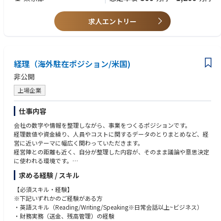
供。
・強力な口頭・文書コミュニケーションスキル
・必要に応じて、業務品質を測定するシステムの開始・維持。
・流暢な英語・日本語の会話・文章
・必要時における社内・社外エンジニアリングサービス報告書の作成。
求人エントリー
・IT知識
・エンジニアリングサービスおよび重要環境に関する標準作業手順書（SO
P）の作成・維持。全てのSOPおよび関連管理の遵守。
＜求められる能力＞
・日本のJLLサービス提供チームに対する技術研修、品質管理および指導
・コミュニケーションに自信があり、明確で快適。優れたプレゼンテーシ
の提供。
ョンスキル
経理（海外駐在ポジション/米国)
・重要環境および一般建物エンジニアリングサービスの専門家。
・自発的、自信に満ち、エネルギッシュ
・エンジニアリング関連事故に対する緊急・非緊急対応サポートの提供
・複数のマトリックス報告環境での作業およびそれに応じた活動優先順位
非公開
（事故報告、状況更新、問題解決、根本原因分析、クライアント満足度に
付け能力
応じた解決を含む）。
上場企業
・ストレスの多い状況に効果的に対処する能力
・クライアントステークホルダーの管理。
・柔軟性 - 急速に変化する状況に適応可能
・エンジニアリングハードサービスの取り組みおよびプログラムを推進す
・強い目標志向 - 全ての業績目標達成に集中可能
仕事内容
る変革推進者。
・チームプレーヤー - 目標達成のため他者と協力し良好に働くことが可能
会社の数字や情報を整理しながら、事業をつくるポジションです。
・必要に応じてJLL運営（エンジニアリング）担当者との調整・連携。
経理数値や資金繰り、人員やコストに関するデータのとりまとめなど、経
営に近いテーマに幅広く関わっていただきます。
重要環境管理（CEM）
経営陣との距離も近く、自分が整理した内容が、そのまま議論や意思決定
・クライアント・JLL・日本の法定要件を組み込んだCEMのローカル基準
に使われる環境です。
の遵守。
・重要施設で働く全スタッフ・業者が適切な研修・認定を受けることの確
求める経験 / スキル
【業務内容】
保。全ての作業方針・手順の厳格な遵守の確保。
■財務・経理サポート
・保守基準、設備交換、セキュリティ、変更管理、単一障害点、ランク分
【必須スキル・経験】
会社全体の動きを、数字で見える形にしていきます。
類の遵守、運営リスクを含む現地検査の開始・参加。
※下記いずれかのご経験がある方
・資金繰り表作成
・監査プロセスの完了・遵守の確保。
・英語スキル（Reading/Writing/Speaking※日常会話以上~ビジネス）
・拠点毎の目標や進捗の計画作成、予実管理
・重要機器の保守・維持におけるサービス提供チームのサポート。
・財務実務（送金、残高管理）の経験