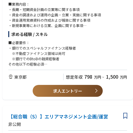
■業務内容：
・長期・短期資金計画の立案等に関する事項
・資金の調達および運用の企画・立案・実施に関する事項
・資金運用実績資料の作成および報告に関する事項
・新規事業等における立案、企画に関する事項
・事業買収等に関わるDD など
求める経験 / スキル
■必要要件：
・銀行でのスペシャルファイナンス経験者
※不動産ファイナンス領域は尚可
※銀行でのBtoBの融資経験者
その他以下の経験必須
・長期・短期資金計画の企業・立案
・資金の調達および運用の企画・立案
798
1,500
東京都
想定年収
万円
~
万円
・資金運用実績資料の作成および報告
求人エントリー
■歓迎要件：
・銀行～不動産業に従事された方
・メガバンクでの業務経験
【総合職（S）】エリアマネジメント企画/運営
非公開