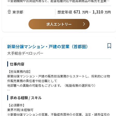
※金融機関や百貨店外商など、超富裕層対応や超高額商品の販売を主業務
頼関係の構築が求められます。
とされていた方については、不動産営業の経験は問いません。
671
1,310
東京都
想定年収
万円
~
万円
※ご入社直後は、弊社ブランドの理解および新築分譲営業の習得のため、
【歓迎要件】
一定期間、他の住宅営業部に配属となる可能性があります。また、将来的
・同業界でのご経験がある方（分譲事業に限らず、収益不動産等のソリュ
には物件販売業務の責任者や総合職として他部署への異動の可能性もござ
求人エントリー
ーション営業など）
います。
【求める人物像】
・ホスピタリティにあふれ、信頼を獲得できる方（所作や対応スピードも
重視します）
新築分譲マンション・戸建の営業（首都圏）
・社内外に多くのステークホルダーがいるため、関係者との調整力に優れ
ている方
大手総合デべロッパー
→BtoCがベースですが、法人担当や金融機関などBtoBの要素も強いポ
ジションです。
仕事内容
・勤務日は不規則となる可能性あります
【担当業務内容】
新築分譲マンション・戸建の販売担当業務からスタートし、将来的には物
件販売業務の責任者や総合職として
他部署への異動の可能性もございます。（転勤有無の選択有り）
モデルルームをご見学希望のお客様等に対し、生活提案や住宅ローンや税
求める経験 / スキル
金関連などの様々な知識を活用しながら、契約・引渡しに至るまでをトー
タルに担当していただきます。
【必須要件】
将来的には販売業務の責任者として、販売現場でチームマネジメント、営
業界不問/未経験可
業・広告施策を策定し、販売計画を立案・遂行する役割を担っていただき
※新築分譲マンションの営業、不動産売買仲介の営業、注文・建売住宅の