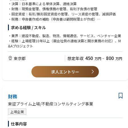
・決算：日本基準による単体決算、連結決算
・財務：現預金管理、債権債務の管理、有利子負債の管理
・固定資産：有形/無形固定資産の管理、リース資産の管理、減損評価
・税務：申告書作成の補助（申告書は顧問税理士が作成）
・開示：計算書類、有価証券報告書、決算短信、東証適時開示
求める経験 / スキル
・監査対応：監査法人による法定監査の対応
・子会社の決算：グループ会社の決算を全員が持ち回りで担当
・業界：建設不動産、製造、物流、情報通信、サービス、ベンチャー企業
・経営企画：予算策定・予実管理、中期経営計画の作成・進捗管理、管理
・経験：上場経理10年以上（親会社側の連結決算と開示業務の対応）、M
会計、会議体の資料作成
&Aプロジェクト
■所属組織
450
800
東京都
想定年収
万円
~
万円
・財務部
求人エントリー
財務
東証プライム上場/不動産コンサルティング事業
上場企業
仕事内容