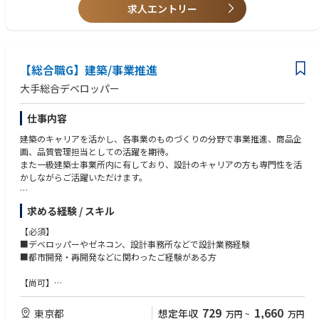
求人エントリー
■業務を限定せず、色々な経験を積みたいと思っておられる方
【総合職G】建築/事業推進
大手総合デベロッパー
仕事内容
建築のキャリアを活かし、各事業のものづくりの分野で事業推進、商品企
画、品質管理担当としての活躍を期待。
また一級建築士事業所内に有しており、設計のキャリアの方も専門性を活
かしながらご活躍いただけます。
【具体的な仕事内容】
求める経験 / スキル
・事業推進：商品企画からスケジュール・コスト管理等、事業を推進
・建築：商品企画から基本設計・実施設計へと具体化していきます
【必須】
■デベロッパーやゼネコン、設計事務所などで設計業務経験
【事業領域】
■都市開発・再開発などに関わったご経験がある方
住宅分譲、再開発、オフィスビル開発、商業施設開発、物流施設開発、海
外事業、ホテルなど
【尚可】
■マンション・オフィスビル・商業施設・ホテル・再開発などの設計企
変更範囲：職務内容欄に記載
画、開発・海外案件業務経験がある方
729
1,660
東京都
想定年収
万円
~
万円