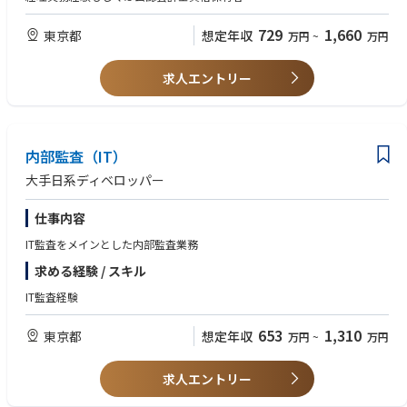
技術的負債の計画的な解消や、優れた開発プラクティスの導入など、常
にチーム全体の技術力を向上させながら、
729
1,660
東京都
想定年収
本質的な課題解決にコミットしている優秀なメンバーと切磋琢磨してい
万円
~
万円
く面白さがあります。
求人エントリー
◎ 多様な成長機会
当社では若手メンバーも多く在籍していることから、マネジメントの機
会も多く存在しています。
同時に、より技術を深く追求し続ける専門性の高いポジションも存在し
ており、ご志向に合わせた様々な機会を提供しています。
内部監査（IT）
大手日系ディベロッパー
■開発環境
技術スタック詳細
当社では最新技術の積極的な採用と、開発生産性の向上に注力していま
仕事内容
す。
IT監査をメインとした内部監査業務
主要言語：Ruby, JavaScript, Swift, Kotlin
求める経験 / スキル
ライブラリ/フレームワーク：Ruby on Rails, React, Vue.js
インフラ/監視：AWS, Terraform, Datadog
IT監査経験
その他：Docker, Datadog Synthetic, Postman, Confluence
チケット/バージョン管理：GitHub, GitHub Issue, Backlog
653
1,310
東京都
想定年収
万円
~
万円
継続的インテグレーション：CircleCI
生成AIツール：Github Copilot, Cursor, Dify, ChatGPT
求人エントリー
■ 開発手法・文化