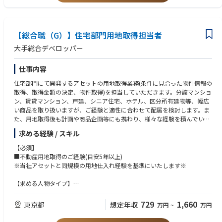
■自分の考えを発信し、周りを巻き込んで推進できる方
■人の意見をしっかりと受け止めて方向性を考えられる方
【総合職（G）】住宅部門用地取得担当者
大手総合デベロッパー
仕事内容
住宅部門にて開発するアセットの用地取得業務(条件に見合った物件情報の
取得、取得金額の決定、物件取得)を担当していただきます。分譲マンショ
ン、賃貸マンション、戸建、シニア住宅、ホテル、区分所有建物等、幅広
い商品を取り扱いますが、ご経験と適性に合わせて配属を検討します。ま
た、用地取得後も計画や商品企画等にも携わり、様々な経験を積んでいく
のが当社の開発業務の特徴ですので、将来の幹部候補として、専門領域を
求める経験 / スキル
高め、マネジメントでの活躍も期待しています。
【必須】
変更の範囲:当社が定める基幹業務全般
■不動産用地取得のご経験(目安5年以上)
※当社アセットと同規模の用地仕入れ経験を基準にいたします※
【求める人物タイプ】
■当事者意識を持って考え、主体的に行動できる方
■自分の考えを発信し、周りを巻き込んで推進できる方
729
1,660
東京都
想定年収
万円
~
万円
■人の意見をしっかりと受け止めて方向性を考えられる方
■成長して行きたいという上昇志向をお持ちの方