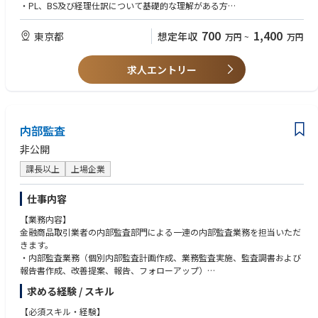
・中期計画と年度計画の作成、進捗管理
・重要な障害を評価し、安全確保・特定・分析・修正・改善報告のための
・PL、BS及び経理仕訳について基礎的な理解がある方
・経理記帳のサポート
予防措置の決定。
※最初からすべてできる必要はございません。
【歓迎スキル・経験】
700
1,400
東京都
想定年収
万円
~
万円
アカウントエンジニアリング
・事業計画、財務モデル、KPI構築の経験
【ポジションの魅力】
・エンジニアリング運営および重要環境の管理
・予実管理、中期経営計画の策定に関与した経験
・経営計画、経理記帳、資金管理に幅広く関与する希少なポジション
・クライアント・JLL・日本の法定要件を組み込んだエンジニアリング運
求人エントリー
・海外現地法人で経理/財務のオペレーションに携わった経験
・経営層との距離が圧倒的に近く、提案がすぐに意思決定に反映される環
営の地域基準の実施。
境
・ベンダーサービス契約またはJLL自社実施による計画予防保全（PPM）
求める人物像
プログラム、保守・修理。
・会計、財務領域を横断して対応したい方
・メーカー推奨およびJLL基準に沿った品質作業慣行を提供するM&E業者
・経営視点を身につけたい、成長意欲の高い方
内部監査
の保守・サービス範囲の確認。
・海外のフィールドで飛躍的な成長をしたい方
・竣工図面およびO&M（運用・保守）マニュアルの管理・維持。
・社内外の変化を前向きに捉え、柔軟に学び続けられる方
非公開
・必要な活動、スケジュール、関連報告における建物停電管理。
課長以上
上場企業
・運営中断を減らすリスクおよび安全作業慣行の実施・管理。
・現場チームへのエンジニアリングベストプラクティスの開発・研修を含
む、必要に応じた不備への積極的対処。
仕事内容
・国際的なベストプラクティスおよび地域に適した実施の導入。
【業務内容】
・エンジニアリング関連予算の管理。
金融商品取引業者の内部監査部門による一連の内部監査業務を担当いただ
・エンジニアリング・公共料金関連コストを削減し、生産性を向上させ、
きます。
節約につながる革新的なプログラムおよびプロセス。
・内部監査業務（個別内部監査計画作成、業務監査実施、監査調書および
・エネルギー消費の測定可能な改善を達成するJLLエネルギー・持続可能
報告書作成、改善提案、報告、フォローアップ）
性サービス（ESS）戦略のサポート。
・内部統制報告制度（J-SOX）の整備、運用評価
・業者・ベンダーとの調整を含む、クライアントエンジニアリング関連プ
求める経験 / スキル
・監査等委員、監査法人との三様監査
ロジェクト業務の完了。
・必要に応じた24時間365日緊急電話サポートおよび現地対応の提供。
【必須スキル・経験】