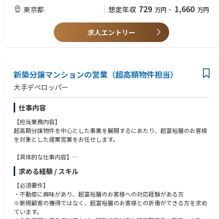
・プロジェクト全体の推進業務
■一級建築士資格を保有されている方
729
1,660
東京都
想定年収
万円
~
万円
変更の範囲:当社が定める基幹業務全般
【求める人物タイプ】
求人エントリー
■既存の枠組みにとらわれず、新しい価値を創り出したい志向をお持ちの
方
■与えられた条件に基づく設計だけでなく、「何をすべきか」という視点
から取組みたい方
■創造性を発揮することを楽しめる方
新築分譲マンションの営業（超高額物件担当）
■周囲を巻き込みながら、物事を前進させる推進力のある方
■多様な関係者と信頼関係を築き、粘り強くプロジェクトを推進できる方
大手デベロッパー
■正解のない状況においても仮説を立て、自ら考え行動できる方
■成長していきたいという向上心をお持ちの方
仕事内容
【担当業務内容】
超高額分譲物件を中心とした事業を展開するにあたり、超富裕層のお客様
を対象とした提案営業をお任せします。
【具体的な仕事内容】
・都心エリアの超高額物件の商品企画、販売
求める経験 / スキル
└まずはこちらの業務をお任せします
・リゾート/ホテルコンドミニアムの商品企画、販売
【必須要件】
・超富裕層のお客様への継続的な情報提供および関係構築
・不動産に興味があり、超富裕層のお客様への対応経験がある方
・既分譲物件におけるアフターサービスや定期メンテナンス窓口
※新規顧客の獲得ではなく、超富裕層のお客様との折衝ができる方を求め
・協定先企業の窓口業務
ています。
└協定先企業との同行営業もあり、BtoCだけではなくBtoBにおいても信