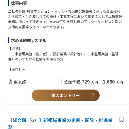
仕事内容
ポジティブ思考の明るい方
当社の分譲/賃貸マンション・ホテル・複合開発施設等における企画段階
から竣工・引き渡しまでの設計・工事工程において事業主として品質管理
業務に携わって頂きます。また竣工引き渡し後のアフターサービス対応の
技術的支援等も行っていただきます。
【具体的な仕事内容】
求める経験 / スキル
※建築・構造・設備いずれもそれぞれの専門分野にて下記業務を行ってい
ただきます。
【必須】
・設計図書や施工図の確認、現場確認、工程管理 、各種検査
・工事管理業務（施工者）、設計業務（設計者）、工事監理業務（監理
・設計者/施工業者などの外部協力企業との調整/連携
者）のいずれかの経験をお持ちの方
・社内各部署との調整/連携
・竣工後のアフターサービス対応の技術的支援等
【尚可】
・新商品開発業務
・必須業務経験の中で分譲/賃貸マンション・ホテルの担当経験をお持ち
の方
729
1,660
東京都
想定年収
万円
~
万円
【事業領域】
・1級建築施工管理技士、一級建築士、構造・設備設計一級建築士、建築
分譲/賃貸マンション・ホテル・複合開発施設等
設備士を保有されている方
求人エントリー
・竣工後のアフターサービス対応経験者
変更の範囲:当社が定める基幹業務全般
【総合職（G）】新領域事業の企画・開発・推進業
務