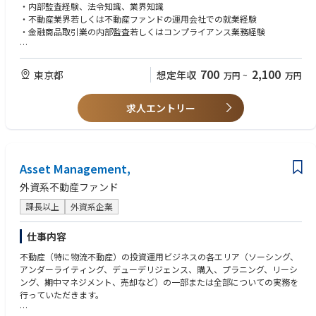
・プロセス、ツール、文書化を含む継続的最適化のサポート。
・内部監査経験、法令知識、業界知識
・クライアントにより設定された重要業績指標およびサービス水準合意書
・不動産業界若しくは不動産ファンドの運用会社での就業経験
目標。
・金融商品取引業の内部監査若しくはコンプライアンス業務経験
クライアント・ステークホルダー管理
【歓迎スキル・経験】
・クライアント組織の主要関係者とのrelationships構築により、彼らのニ
・宅地建物取引士資格
700
2,100
東京都
想定年収
万円
~
万円
ーズ・要件をより深く理解
・監査法人での会計監査経験
・クライアント契約の全要件の遵守および重要業績指標の達成または上回
・事業会社での経理経験
る実績
求人エントリー
・クライアントフィードバックに反映される、クライアントへの卓越した
サービス品質の提供
・クライアント事業成長の理解および成長戦略実施のための関係者との協
働
Asset Management,
人材管理
外資系不動産ファンド
・チームワーク、協力、業績優秀、個人成功をサポートする環境の積極的
課長以上
外資系企業
促進。
ベンダー管理
仕事内容
・現地の全業者が必要基準を満たすよう管理（業者作業の確認を含む）
不動産（特に物流不動産）の投資運用ビジネスの各エリア（ソーシング、
・必要に応じた業者・サービスの調達管理
アンダーライティング、デューデリジェンス、購入、プラニング、リーシ
ング、期中マネジメント、売却など）の一部または全部についての実務を
行っていただきます。