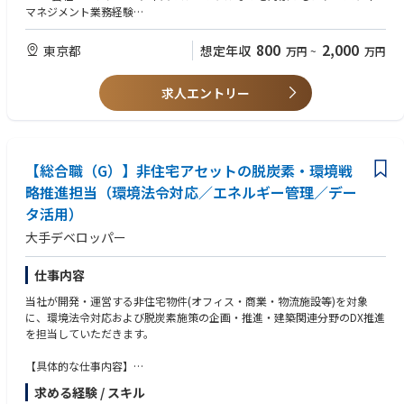
専門外の他部署に異動する事は基本的にはございません。
マネジメント業務経験
また、他部署に興味を持った場合には異動の相談は可能です。
・収益不動産の仕入れ経験、仲介業務経験
■WANT
800
2,000
東京都
想定年収
万円
~
万円
■働きかた
・不動産証券化マスター/宅地建物取引士/不動産鑑定士等業務関係資格
・外資系企業ならではのフラットな組織およびフレックス制度や完全フリ
・英語(ビジネスレベル)
ーアドレス制のオフィス等、個性を活かして伸び伸び活躍して頂ける職場
求人エントリー
です。
■求める人物像/スキル
•個人のパフォーマンスが正当に評価され、頑張り次第で大幅な給与アッ
・関係各者と上手にコミュニケーションを取りながら業務遂行を行えるス
プを目指すことができます。
トレス耐性の強い方
一方で、働き方においてはチームワークを重視しており、複数名で一つの
・主体的にプロジェクトを推進する熱意と積極性
案件に取り組む体制が整っています。
【総合職（G）】非住宅アセットの脱炭素・環境戦
略推進担当（環境法令対応／エネルギー管理／デー
タ活用）
大手デベロッパー
仕事内容
当社が開発・運営する非住宅物件(オフィス・商業・物流施設等)を対象
に、環境法令対応および脱炭素施策の企画・推進・建築関連分野のDX推進
を担当していただきます。
【具体的な仕事内容】
・省エネ法（エネルギー使用合理化法）や各種地方自治体条例に基づく届
求める経験 / スキル
出・定期報告・中長期計画の作成および運用