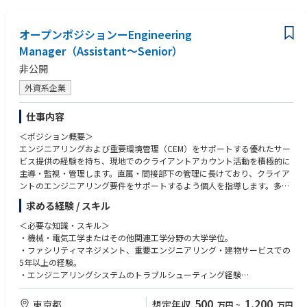
時は、関係部署と連携をとっていただき、業務を進めていただきます。
■あると望ましい経験・能力
オープンポジションーEngineering
・不動産AM会社でのＡＭ経験
Manager（Assistant～Senior）
・宅地建物取引主任士、不動産鑑定士、証券化マスターの資格
・組織マネジメント、管理職経験（少人数でも可）
非公開
・リーシングや契約交渉
・物件収支管理
外資系企業
■求める資質・傾向
仕事内容
・プロフェッショナル志向。
・セルフスターター、主体性。
＜ポジション概要＞
・ボトムアップアプローチを重視しており、地域、個別不動産に関する詳
エンジニアリングおよび重要環境管理（CEM）をサポートする優れたサー
細な知識を得るための継続的な情報収集や学習行動が求められます。
ビス提供の経験を持ち、現地でのクライアントアカウント活動を積極的に
・対象アセットや活動領域を広げたい方。
主導・監視・管理します。直属・間接部下の管理に長けており、クライア
ントのエンジニアリング要件をサポートするよう個人を指導します。多様
で多才なエンジニアチームの一員として、ペースの速い環境において楽し
求める経験 / スキル
さを保ちながら、誠実さと責任感の手本となります。真正性とクライアン
トの期待を上回る専門的で価値重視のサービス提供への真摯な願いが、あ
＜必要な知識・スキル＞
なたの成功を後押しします。
・機械・電気工学またはその他関連工学分野の大学学位。
・ファシリティマネジメント、重要エンジニアリング・建物サービスでの
＜主要業務と責任＞
5年以上の経験。
・現地エンジニアリングサービスおよび関連プログラムの実行における直
・エンジニアリングシステムのトラブルシューティング経験
属・間接部下の管理。
・横断的思考および革新的解決策提供能力
・JLLとクライアント間のサービス水準合意書（SLA）に基づくサービス提
・強力な対人・意思決定・人材スキル
500
1,200
東京都
想定年収
万円
~
万円