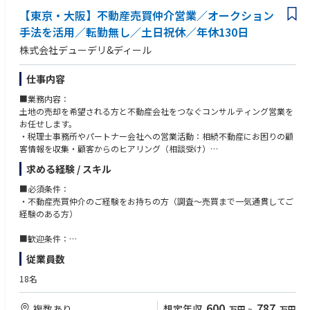
域の変更なく他の職務領域に該当する部署へ異動する場合は本人同意必
【東京・大阪】不動産売買仲介営業／オークション
要）
手法を活用／転勤無し／土日祝休／年休130日
※野村不動産ホールディングス兼務、グループ会社への出向等を
含む
株式会社デューデリ&ディール
退職金：確定拠出年金（事業主拠出）制度あり
仕事内容
■業務内容：
土地の売却を希望される方と不動産会社をつなぐコンサルティング営業を
お任せします。
・税理士事務所やパートナー会社への営業活動：相続不動産にお困りの顧
客情報を収集・顧客からのヒアリング（相談受け）
・相続不動産の有効活用（売買メイン）コンサルティング
求める経験 / スキル
・売却営業：オークション等の売却手法により、最高値にて落札/売却
・契約決済：最高額で落札された企業との売買契約手続き等
■必須条件：
・不動産売買仲介のご経験をお持ちの方（調査～売買まで一気通貫してご
【基本的な仕事の流れ】
経験のある方）
▼税理士・会計士・弁護士といった士業の方々から連絡
└土地所有者様の土地売却に関してご相談が入ります。
■歓迎条件：
▼現地を調査
・宅地建物取引士の資格をお持ちの方
従業員数
▼調査内容を土地所有者様および士業の方に報告
▼オークションなど、土地の効果的な売却方法について提案
18名
▼売却に向けて、不動産会社にアプローチ
└場合によりテレアポをすることも。オークションの場合、高値で買い取
600
787
複数あり
想定年収
万円
~
万円