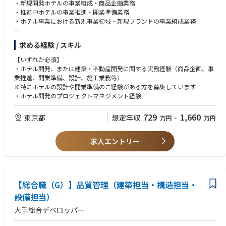
・新規開発ホテルの事業組成・商品企画業務
・推進中ホテルの事業推進・開業準備業務
・ホテル事業における新規事業領域・新規ブランドの事業組成業務
【具体的な職務内容】
求める経験 / スキル
■ホテル開発プロジェクトの企画・推進業務
・用地情報をもとにブランド選定、マーケット分析、商品企画、事業収支
【いずれか必須】
計画の策定
・ホテル開発、または建築・不動産開発に関する実務経験（商品企画、事
・開発中ホテルの商品企画・事業推進・開業準備
業推進、開業準備、設計、施工業務等）
・関係部署・外部パートナー（設計事務所・インテリアデザイナー・建設
※特にホテルの設計や開業準備のご経験がある方を募集しています
会社・運営会社等）との調整
・ホテル開発のプロジェクトマネジメント経験
■ラグジュアリーホテルの商品企画、事業推進、開業準備、AM業務
■新領域・新規事業の事業組成、ブランド構築、商品企画、事業推進業務
【想定されるキャリアパス】
729
1,660
東京都
想定年収
万円
~
万円
・建設会社、設計事務所でホテル案件に携わったご経験
・ホテル運営会社で新規開業準備や店舗開発のご経験
求人エントリー
・リゾートエリアでのホテル開発に携わったご経験がある方
・既存ホテル・旅館の再生事業（リノベーション・コンバージョン）に携
わったご経験がある方
・建築士資格（一級・二級）をお持ちの方
【総合職（G）】品質管理（建築担当・構造担当・
【求める人物像】
設備担当）
社内外の関係者からなるチームにて多種多様な意見を取りまとめながら一
つの事業を作り上げることにやりがいを感じる方
大手総合デベロッパー
事業収支作成の経験がある方
建築的な知識を持つ方もしくは建築・モノづくりに興味のある方