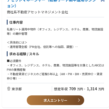
ョン）
商社系不動産アセットマネジメント会社
仕事内容
私募リート運用中物件（オフィス、レジデンス、ホテル、商業、物流施設
等）の期中管理
＜具体的には＞
・運用管理全般（PM会社、信託等への指図、調整）
・レポーティング業務、ファンドリクエスト等のキャッシュマネジメント
求める経験 / スキル
管理
・PMと連携し、テナントリーシング、賃料改定方針の策定・交渉、コンセ
■必須要件
プト資料の作成（Word/Excel,パワポ）
・オフィス、レジデンス、ホテル、商業、物流施設等を対象としたAM又は
・賃貸借契約書等の各種ドキュメント作業
PMの業務経験
・年2回の物件予算の策定・実行（予実管理）
・不動産賃貸ビジネスのご経験5年以上（AM・PM・BM・売買仲介・賃貸
・計画工事（バリューアップ工事、保全工事）の策定および実施等の期中
仲介等）
不動産運用業務全般
・社会人経験5年以上
・基礎的な会計・法務知識。（民法、宅建業法など不動産に係る法律に関
709
1,314
東京都
想定年収
万円
~
万円
上記の運用にあたり当社のアセットマネジメント方針、手順の遵守を徹底
する基礎的な知識、契約書の読み込み、および損益計算書、貸借対照表の
いただきます。
基礎的な理解が可能）
また、上記、業務の一部を不動産管理システムを使用します。
求人エントリー
・コミュニケーション能力・協調性
・職務遂行・問題解決能力（自立的/自律的に業務遂行ができること）
物件の取得、売却の業務は別の部署の業務となりますが、物件組入や売却
・標準的なofficeソフトスキル(Word/Excel)。