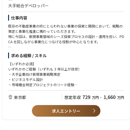
大手総合デベロッパー
仕事内容
既存の不動産事業の枠にとらわれない事業の探索と開発において、戦略の
策定と事業化推進に携わっていただきます。
特に今回は、新規事業領域のシーズ探索プロセスの設計・運用を担い、PD
CA を回しながら事業化につなげる役割が中心となります。
【具体的な業務内容】
求める経験 / スキル
新規事業領域の探索、案件情報の取得から提案、事業計画立案、事業推
進。 探索から事業化までをリードする、上流から下流まで一貫した実行力
【いずれか必須】
を求められるポジションです。探索から事業化までをリードする、トップ
いずれかのご経験（いずれも 3 年以上が目安）
ダウンではなく担当者ベースのボトムアップ型で業務を進めていただきま
・大手企業向け新規事業戦略策定
す。形式化されていないプロセス、かつ社内外の多様なパートナーとの協
・ビジネスモデル設計
業が多いため、巻き込み力・オーナーシップが重要となります。
・市場機会特定プロジェクトのリード経験
※不動産業界でのご経験は必須ではありません
＜業務内容＞
729
1,660
東京都
想定年収
万円
~
万円
・シーズ探索プロセスの設計と推進
【歓迎】
社内外のアイデアを評価する基準（市場性、実現性、アセット活用度）の
・デベロッパーや建築業界だけでなく、異業種（例：コンサル・インフ
策定と運用。1〜2 案件を担当しながら、形式化されていない探索プロセ
求人エントリー
ラ・商社・行政等）でのご経験がある方
スの PDCA を自ら設計し、巻き込みながら推進します。
特に・・・
・事業性評価と優先順位付け
・商社・コンサル・事業会社（スタートアップ含）で新規事業開発のご経
モビリティ、宇宙、自動物流、エンタメ、農業、PPP/PFI など多様なシー
験