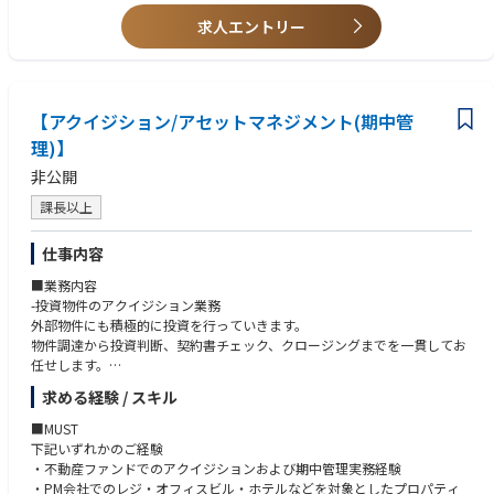
■具体的には・・
<歓迎要件>
主として、ESGデューデリジェンス関連業務に関わる調査・分析・レポー
求人エントリー
•グリーンビルディング認証（LEED、WELL、CASBEE、BELS、ZEBなど）
ト作成を担当いただきます。
の知識
①対象不動産の実地調査、建物設備に関する調査
•英語対応が可能であれば尚可
②開示資料の分析、確認ならびにTCFD・SFDR・TNFD・SBTi・ISSBなど
の開示基準の確認、整理
【アクイジション/アセットマネジメント(期中管
③ESGデューデリジェンスレポートの作成（クライアントの依頼内容によ
りカスタマイズ）
理)】
④その他、ESG関連業務
非公開
■ポジションの魅力
課長以上
・当社は不動産の賃貸仲介や売買仲介も手掛けており、ESGデューディリ
ジェンスやESG認証の取得支援を通し、
仕事内容
数十億～数百億にもなる顧客の不動産取引の意思決定や、顧客の保有する
不動産価値の向上に寄与することができます。
■業務内容
・当社は顧客に対してアセットマネジメントやプロパティマネジメントの
-投資物件のアクイジション業務
サービスも提供しているため、単にアドバイスをするだけではなく、
外部物件にも積極的に投資を行っていきます。
実際にESGソリューションを物件に実装するところまで形にすることがで
物件調達から投資判断、契約書チェック、クロージングまでを一貫してお
きます。
任せします。
・事業用不動産に関わる様々な専門部署があり、案件毎に様々な部門と横
-私募ファンドの期中アセットマネジメント業務
求める経験 / スキル
断的に連携してプロジェクトを遂行できる強みがあり、
運営計画策定、予算策定、資金管理、スキーム関係者との調整、運用物件
やる気のある方にとっては学びが得られる機会が多い職場です。
の売却など、期中運営業務全般を一貫してお任せします。
■MUST
下記いずれかのご経験
■キャリアパス
・不動産ファンドでのアクイジションおよび期中管理実務経験
・専門性を武器に入社をされた方については専門部署のままであり、突然
・PM会社でのレジ・オフィスビル・ホテルなどを対象としたプロパティ