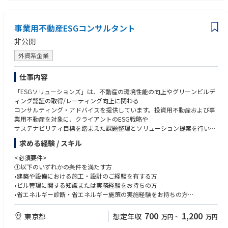
チームごとに、状況に応じて以下のような工夫を取り入れています。
週1回の技術勉強会の開催
事業用不動産ESGコンサルタント
カンファレンス費用や書籍購入費用の補助
リファクタリングや技術的負債解消への取り組み
非公開
生成AIツールの積極的な導入／活用（Claude, Cursor, Codex, Gemini, Co
外資系企業
pilot など）
技術ブログの執筆（Zenn：https://zenn.dev/p/gatechnologies ）
仕事内容
「ESGソリューションズ」は、不動産の環境性能の向上やグリーンビルデ
ィング認証の取得/レーティング向上に関わる
コンサルティング・アドバイスを提供しています。投資用不動産および事
業用不動産を対象に、クライアントのESG戦略や
サステナビリティ目標を踏まえた課題整理とソリューション提案を行い、
不動産価値の向上を支援します。
求める経験 / スキル
また、当社の各サービスラインと連携し、クライアントが抱える課題/戦
略に対して実効性の高いアドバイスを提供します。
<必須要件>
さらに、グローバルに展開するネットワークを活用し、海外拠点のサステ
①以下のいずれかの条件を満たす方
ナビリティチームと協働することで、国内外で一貫した
•建築や設備における施工・設計のご経験を有する方
高品質なサービスを提供しています。
•ビル管理に関する知識または実務経験をお持ちの方
本ポジションでは、主としてESGデューデリジェンス業務を担当し、リス
•省エネルギー診断・省エネルギー施策の実施経験をお持ちの方
ク・機会の分析および評価を通じて、クライアントの投資判断や
•省エネ法定期報告の実務経験をお持ちの方
資産運用の高度化を支援いただきます。
②論理的なドキュメンテーションおよび分析資料の作成スキルをお持ちの
700
1,200
東京都
想定年収
万円
~
万円
方