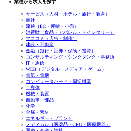
業種から求人を探す
サービス（人材・ホテル・旅行・教育）
商社
流通（EC・運輸・小売）
消費財（食品・アパレル・トイレタリー）
マスコミ（広告・制作）
建設・不動産
金融（銀行・証券・保険・投資）
コンサルティング・シンクタンク・事務所
IT・通信
WEB（デジタル・メディア・ゲーム）
電気・電機
コンピュータハード・周辺機器
半導体
機械・装置
自動車・部品
化学
金属・素材
エネルギー・プラント
メディカル（医薬品・CRO・医療機器）
医療・介議・福祉