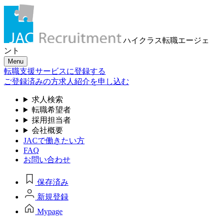
ハイクラス転職
エージェ
ント
Menu
転職支援サービスに登録する
ご登録済みの方
求人紹介を申し込む
求人検索
転職希望者
採用担当者
会社概要
JACで働きたい方
FAQ
お問い合わせ
保存済み
新規登録
Mypage