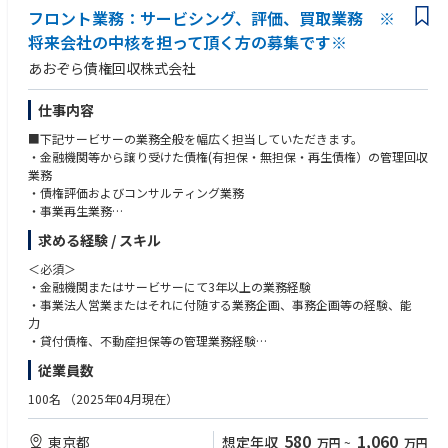
フロント業務：サービシング、評価、買取業務 ※
将来会社の中核を担って頂く方の募集です※
あおぞら債権回収株式会社
仕事内容
■下記サービサーの業務全般を幅広く担当していただきます。
・金融機関等から譲り受けた債権(有担保・無担保・再生債権）の管理回収
業務
・債権評価およびコンサルティング業務
・事業再生業務
・金融機関等からの債権買取業務
求める経験 / スキル
・債権管理回収のバックオフィス業務
＜必須＞
・金融機関またはサービサーにて3年以上の業務経験
・事業法人営業またはそれに付随する業務企画、事務企画等の経験、能
力
・貸付債権、不動産担保等の管理業務経験
＜歓迎＞
従業員数
・不良債権の管理回収または買取業務の経験
・不良債権に関する大量のデータからの分析
100名
（2025年04月現在）
・与信案件の審査業務の経験
580
1,060
東京都
想定年収
万円
~
万円