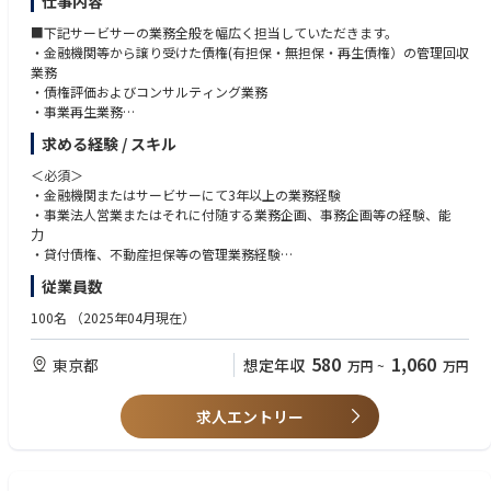
仕事内容
■下記サービサーの業務全般を幅広く担当していただきます。
・金融機関等から譲り受けた債権(有担保・無担保・再生債権）の管理回収
業務
・債権評価およびコンサルティング業務
・事業再生業務
・金融機関等からの債権買取業務
求める経験 / スキル
・債権管理回収のバックオフィス業務
＜必須＞
・金融機関またはサービサーにて3年以上の業務経験
・事業法人営業またはそれに付随する業務企画、事務企画等の経験、能
力
・貸付債権、不動産担保等の管理業務経験
＜歓迎＞
従業員数
・不良債権の管理回収または買取業務の経験
・不良債権に関する大量のデータからの分析
100名
（2025年04月現在）
・与信案件の審査業務の経験
580
1,060
東京都
想定年収
万円
~
万円
求人エントリー