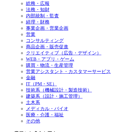
総務・広報
法務・知財
内部統制・監査
経理・財務
事業企画・営業企画
営業
コンサルティング
商品企画・販売促進
クリエイティブ（広告・デザイン）
WEB・アプリ・ゲーム
購買・物流・生産管理
営業アシスタント・カスタマーサービス
金融
IT（PM・SE）
技術系（機械設計・製造技術）
建築系（設計・施工管理）
土木系
メディカル・バイオ
医療・介護・福祉
その他