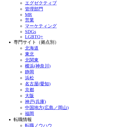
エグゼクティブ
管理部門
MR
営業
マーケティング
SDGs
LGBTQ+
専門サイト（拠点別）
北海道
東北
北関東
横浜(神奈川)
静岡
浜松
名古屋(愛知)
京都
大阪
神戸(兵庫)
中国地方(広島／岡山)
福岡
転職情報
転職ノウハウ