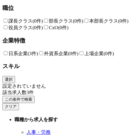
職位
課長クラス
(0件)
部長クラス
(0件)
本部長クラス
(0件)
役員クラス
(0件)
CxO
(0件)
企業特徴
日系企業
(3件)
外資系企業
(0件)
上場企業
(0件)
スキル
選択
設定されていません
該当求人数
3
件
この条件で検索
クリア
職種から求人を探す
人事・労務