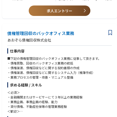
求人エントリー
債権管理回収のバックオフィス業務
あおぞら債権回収株式会社
仕事内容
■下記の債権管理回収のバックオフィス業務に従事して頂きます。
・債権買取、回収のバックオフィス業務の統括
・債権譲渡、債権回収などに関する契約書類の作成
・債権譲渡、債権回収などに関するシステム入力（帳簿作成）
・業務プロセスの管理・改善・マニュアル整備
求める経験 / スキル
＜必須＞
・金融機関またはサービサーにて３年以上の業務経験
・業務企画、事務企画の経験、能力
・貸付債権、不動産担保等の管理業務経験
＜歓迎＞
・不良債権の管理回収または買取業務の経験