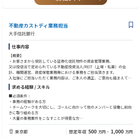
・投信基準価額の算出
・ディスクロージャー、各種報告書等作成
・ファンド監査対応（財務諸表等作成）
・資金の受入・解約・償還手続き
不動産カストディ業務担当
・決算処理
・投資信託業務に関する証券取引、為替取引、資金決済等
大手信託銀行
※変更の範囲：会社の定める業務
仕事内容
■配属先
投信関連部署（運用サービス各部）を予定しております。
【概要】
※ご経験に応じて他部署への配属の可能性もございます。
・お客さまから受託している証券化信託物件の資金管理業務、
又は投信法で定められている不動産投資法人/REIT（上場・私募）の会
■職場環境
計、機関運営、資産保管業務等における事務をご担当頂きます。
・役職や入社年次を意識せず意見を出し合うような自由闊達な社風です。
入社後にご担当いただく業務内容は、ご本人の適正、ご意向も踏まえて決
・各部全体人数は50～100名、うち各課は15～20名。1つの部が2～4課で
定させて頂きます。
求める経験 / スキル
構成。
・様々な年代（20～50代）、バックグラウンド（新卒・中途・出向）の社
【具体的な業務例】
■必須条件：
員が在籍。
・証券化信託物件の資金管理業務（顧客対応も含まれます）
・事務の経験がある方
・入社後の研修制度も充実（ご経歴に応じてのOJT、自己啓発支援、自社
・不動産投資法人/REITの会計業務、機関運営、資産保管に関する事務業
・チームワークを大切にし、ゴールに向かって他のメンバーと協働し前向
人材育成プログラムの整備等）。
務
きに取り組める方
・産前産後休暇完備等、働きやすい環境づくりに力を入れています。リモ
・大量の事務案件をこなすことが得意な方
ートワークを取り入れながらの勤務も可能です。
【入社後の育成制度】
・細かい作業を着実且つ正確にこなせる方
・入社後、丁寧なOJTを実施いたします。
500
1,000
東京都
想定年収
万円
~
万円
社会人経験が浅い方でもしっかりと業務習得頂ける育成ノウハウがござい
【歓迎する経験やスキル】