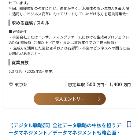
せています。
●経営や企業文化にもインパクトを与えられること
に面白さを感じる方
今回、組織体制の強化に伴い、進化が早く、汎用性の高い生成AIを最大限
経営層への提言や全社データ戦略の検討に関与し、データドリブンな業
に活用し、ビジネス変革に向けてリードしていただける方を増員募集致し
務・経営の定着を支える中核人材として活躍できます。
ます。
求める経験 / スキル
【配属組織】
【この仕事の魅力】
デジタル戦略部 AI推進G /データマネジメント
■必須要件
● 金融DXの最前線：膨大なデータとドキュメント資産を有する金融機関
・事業会社またはコンサルティングファームにおける生成AIプロジェクト
（信託銀行）で、全社横断のデータ／ナレッジ活用の仕組みの構築に貢献
【ミッション】
のDX企画経験（1年以上〈目安〉または複数案件での主担当経験）
できます（メタデータ設計、検索性向上、RAG連携など）。
三菱UFJ信託銀行の全社AI・データ戦略を支える中核人材として、全社デー
・ 生成AIを活用した業務変革および各部門・事業のビジネスへの関与に高
● 企業知の資産化に直結：規程・手順・ナレッジ記事・顧客対応知見な
タマネジメントの仕組みづくりと、事業部門におけるデータ利活用推進を
い関心があること
ど、散在するドキュメントを統合することで、生成AIを用いた大規模かつ
担っていただきます。単なるデータ管理や基盤整備ではなく、全社のデー
・暗黙知の形式知化・標準化/再利用に前向きであること
従業員数
大胆な、現場課題の解決を体感することができます。
タガバナンス・標準化・利活用推進を通じて、現場・経営に届く“使える
● 安全・責任あるAI運用の実践：安心して使える生成AIの社内標準を自ら
データ”を整え、意思決定・業務改革・AI活用を支える土台を構築する役割
■歓迎要件
6,372名
（2025年3月現在）
作り上げる経験が得られます。
です。事業部門と伴走しながら、「どのデータを、どのように整え、どう
・潜在的なビジネス課題を適切に整理・理解する課題構造化力、クリティ
● 全社展開の実装推進を担う中核メンバー／将来のリード候補として、現
使えるようにするか」を設計・推進し、データを“保有”から“活用可能”へ
カル・シンキング力
500
1,400
東京都
想定年収
万円
~
万円
場課題の解決から全社スケールへと成果を広げる実践機会が豊富です。
変えていくことがミッションです。
・個別成果のノウハウ標準化・抽象化能力（ガイド/テンプレート化、Best
Practice整備、アセット再利用）
【配属組織】
【業務内容】
・部門・事業と対等に折衝していくコミュニケーション能力（現場発の知
求人エントリー
デジタル戦略部 AI推進G /AI企画
ご経験・ご志向に応じ、以下の業務をお任せします。
見収集・共有の推進を含む）
●全社横断の戦略推進
・事業会社における全社的・組織横断的なプロジェクトのマネジメント経
【本ポジションの業務内容】
全社データマネジメント戦略の企画・推進を通じて、データガバナン
験
三菱UFJ信託銀行内でAI・データ戦略の策定・推進を担う「デジタル戦略
ス・標準化・活用推進の仕組みを構築します。
・ システム開発（特にデータ基盤構築）にかかる知見
部 AI推進G」にて、生成AI等を用いた業務課題解決の企画～現場での利活
●AI活用を支えるデータ整備
【デジタル戦略部】全社データ戦略の中核を担うデ
・機械学習・大規模言語モデルに関する知識
用推進を一気通貫で担っていただきます。
データ標準、品質管理、メタデータ整備、データモデル設計を通じ
ータマネジメント／データマネジメント戦略企画・
て、AI・分析・意思決定に活かせる“使えるデータ”を整えます。