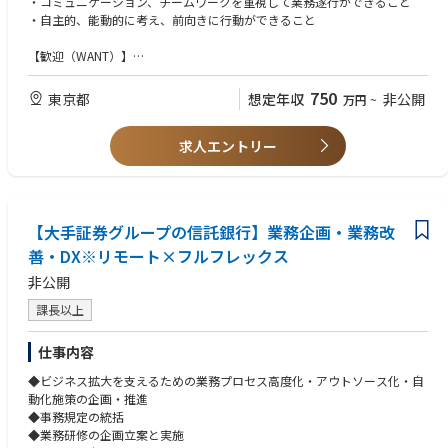
・コミュニケーション、チームワークを重視して業務遂行ができること
・新規投資信託設定にかかる各種対応、アレンジ
・自主的、能動的に考え、前向きに行動ができること
・外国籍投資信託の財産管理サービスの紹介・媒介
【歓迎（WANT）】
・投資信託に関する知識、経験
・投資信託委託会社（運用会社）での経験
750
東京都
想定年収
非公開
万円
~
・法人営業、RMの実務経験
・外国籍投資信託の組成に関する知識、経験
求人エントリー
【大手証券グループの信託銀行】業務企画・業務改
善・DX※リモート×フルフレックス
非公開
課長以上
仕事内容
◆ビジネス拡大を支えるための業務プロセス高度化・アウトソース化・自
動化施策の企画・推進
◆事務規定の統括
◆業務研修の企画立案と実施