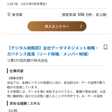
・社員向けセキュリティ教育・訓練の実施
2,067名
（2025年3月末現在）
・セキュリティツールの導入・運用・管理
550
東京都
想定年収
非公開
万円
~
求人エントリー
【デジタル戦略部】全社データマネジメント戦略・
ガバナンス推進（リード候補／メンバー候補）
三菱UFJ信託銀行株式会社
仕事内容
【募集背景】
当社では、金融ビジネスの高度化に向け、全社的なAI・データ活用の取り
組みを加速しています。
その実現には、データを単に保有するだけでなく、業務や意思決定、AI活
用に継続的に活かせる状態へ整えることが不可欠です。AI・データ活用
を“構想”で終わらせず“実装”へ進めるため、全社横断でデータガバナン
求める経験 / スキル
ス・標準化・活用基盤の整備を担うデータマネジメント態勢の強化が重要
になっています。
【必須】