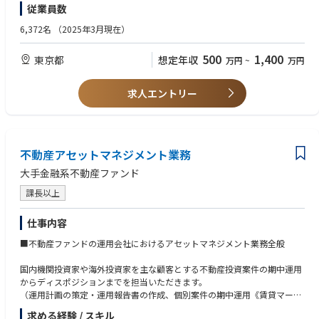
見のある方
従業員数
ます。
・ファンドマネージャー等の資産運用の現場の経験、資産運用に関する知
MUFGグループのアセットマネジメント領域における、サステナブル投資
見(証券アナリスト資格を保有している、等)
6,372名
（2025年3月現在）
の企画推進を担当。
【業務の補足】
・サステナブルな取り組みを行った経験(グリーンボンドの組成、太陽光プ
資産運用業務で働く素養と意欲があり、社会課題に対する強い関心を持つ
本ポジションでは、こうした顧客およびそのアドバイザーと密接に連携し
ラントの設計、気候関連リサーチ・レポーティング、等)
500
1,400
東京都
想定年収
万円
~
万円
方、サステナブルファイナンスやサステナブル課題の研究・調査への意欲
ながら、案件の組成段階からクロージング、受託後の資産管理、プロジェ
・サステナブル関連の研究等の経験(大学でエコ電力の研究をしていた、脱
を強く持つ方で、何らかのサステ関連業務の経験(気候変動のリサーチ・T
クト推進に至るまで、一連のプロセスをリードしていただきます。顧客ご
炭素に関するゼミに入っていた、サステ関連の学外研究
CFD等の開示・サステ報告書分析等)がある方。一定の在宅勤務など柔軟な
とに異なる課題やニーズを深く理解し、社内外の専門家と協働しながら最
をしていた、等)
求人エントリー
働き方可。
適な信託スキームやソリューションを提案・実現していく、提案力とプロ
・海外とのコミュニケーションも想定しており、一定の英語力がある方
ジェクト推進力が求められるポジションです。
国内外の大手金融機関、プライベートエクイティファンド、アセットマネ
ージャーを顧客として、証券化、LBOファイナンス、プロジェクトファイ
不動産アセットマネジメント業務
ナンス、不動産・インフラ投資等の大型案件に携わります。単なる営業職
大手金融系不動産ファンド
ではなく、顧客とのリレーション構築からストラクチャリング、条件交
渉、クロージング、受託後のプロジェクトマネジメントまでを一貫して担
課長以上
当するフロントオフィス業務です。経営陣と直接連携しながら事業拡大の
最前線を担い、顧客ごとに最適な信託ソリューションを創出していただき
仕事内容
ます。
■不動産ファンドの運用会社におけるアセットマネジメント業務全般
国内機関投資家や海外投資家を主な顧客とする不動産投資案件の期中運用
からディスポジションまでを担当いただきます。
（運用計画の策定・運用報告書の作成、個別案件の期中運用《賃貸マーケ
ットの分析、リーシング、PM/BM対応、資産価値向上シナリオの策定・推
求める経験 / スキル