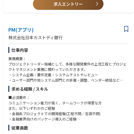
求人エントリー
PM(アプリ)
株式会社日本カストディ銀行
仕事内容
業務概要：
プロジェクトリーダー候補として、多様な開発案件の上流工程とプロジェ
クトマネジメント業務に関わっていただきます。
・システム企画・要件定義・システムテストやレビュー
・ユーザー部門や他システム部門との折衝・調整、ベンダー統括など
※基本設計～結合テストは協力会社に外注しているため、担当工程は上流
求める経験 / スキル
工程が中心です。
＜プロジェクト例＞
■必須要件：
・外国系資産管理システムの再構築
コミュニケーション能力が高く、チームワークが得意な方
・国内証券決済系システムの再構築
また、以下いずれかのご経験
・デリバティブシステムの再構築
・金融系プロジェクトでの開発経験(工程不問／言語不問)
・その他、法改正に伴うシステム対応、業務効率化案件、等
・金融業界向けのパッケージ導入のご経験
・金融系事業会社での社内SE経験
従業員数