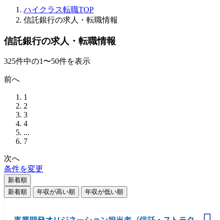
ハイクラス転職TOP
信託銀行の求人・転職情報
信託銀行の求人・転職情報
325
件
中の
1
〜
50
件を表示
前へ
1
2
3
4
...
7
次へ
条件を変更
新着順
新着順
年収が高い順
年収が低い順
事業開発オリジネーション担当者（信託・ストラク