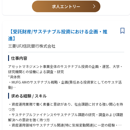
・受託からクロージングまでの案件管理
・クロスボーダー案件の経験​
求人エントリー
4. クライアントリレーション
・既存顧客との継続的な関係構築及び深耕営業
■求める人物像
・顧客情報及び案件情報の管理
・社内外と連携し成果を創出できる方
・問い合わせ対応、苦情対応その他顧客サポート
・主体的に課題発見・解決できる方
5. 商品開発・事業開発
【受託財産/サステナブル投資における企画・推
・金融分野への知的好奇心と学習意欲がある方
・市場動向及び投資家ニーズの調査・分析
・顧客志向で信頼関係を構築できる方
進】
・新たな信託商品及びストラクチャーの企画・開発
・高いコンプライアンス意識を持つ方
三菱UFJ信託銀行株式会社
・法務・コンプライアンス部門と連携した新サービスの導入検討
・変化を楽しみ、事業成長に貢献できる方
・新規事業及び事業拡大施策の推進
仕事内容
■ポジションの魅力
アセットマネジメント事業全体のサステナブル投資の企画・運営、大学・
・代表取締役直下のポジションとして業務を推進できる
研究機関との協働による調査・研究
・信託・証券化・ストラクチャードファイナンス分野における高度な専門
*具体例
性を身につけられる
・MUFG AMのサステナブル戦略・企画(責任ある投資家としてのサステ活
・営業のみならず商品開発や事業開発にも関与できる
動)
・金融機関、スポンサー、アセットマネージャー等の幅広いマーケット参
・政策当局との対話、イニシアティブへの参画
加者とのネットワークを構築できる
求める経験 / スキル
・国内外アカデミアとのトランジション技術等共同研究
・環境・社会に関するテーマ(サステナブルテーマ)のリサーチ・対外発信
■同社の特徴
・資産運用業務で働く素養と意欲があり、社会課題に対する強い関心を持
・グローバルなサステナブル動向・他社調査
【主要顧客】
つ方
・TCFD(ISSB)・TNFD等に沿ったサステ関連開示・レポーティング
証券化取引、LBOファイナンス、プロジェクトファイナンス、証券リパッ
・サステナブルファイナンスやサステナブル課題の研究・調査および課題
・投資先企業のGHG排出量の計測・分析
ケージ商品などを組成する国内外の金融機関や、オフィス、住宅、ホテ
解決への意欲を強く持つ方
(ご参考)サステナブル投資報告書(https://www.tr.mufg.jp/new_assets/hou
ル、インフラ、データセンター、再生可能エネルギー案件など、多様なア
・資産運用領域やサステナブル関連(特に気候変動関連)に一定の経験・知
jin/jutaku/pdf/20241226_01.pdf）
セットへ投資する国内外の大手アセットマネージャーを主要顧客としてい