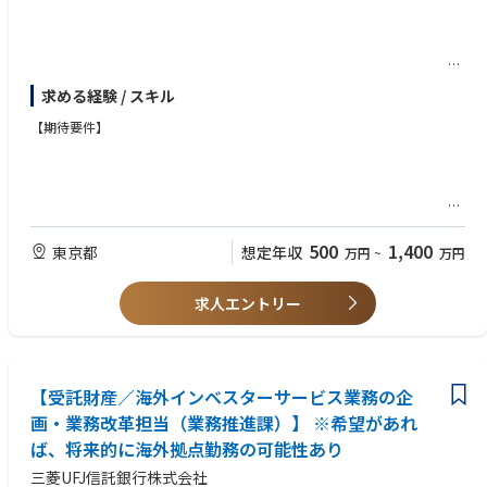
事業計画書（運営方針）の作成および受益者説明、管理会社
求める経験 / スキル
への指図等、受託収益不動産について、受益者に代わり運営全般を取り仕
切る業務
【期待要件】
収益不動産の管理運営業務に意欲のある
方
500
1,400
東京都
想定年収
万円
~
万円
求人エントリー
【業務経験】
不動産会社、不動産AM・プロパティマネジメント会社での不動産管理業務
の経験者等
【受託財産／海外インベスターサービス業務の企
画・業務改革担当（業務推進課）】 ※希望があれ
【必要資格】
Ｗｏｒｄ、Ｅｘｅｃｌ等のＰＣスキル
ば、将来的に海外拠点勤務の可能性あり
宅地建物取引士、不動産鑑定士、証券化マスター保有者は尚可
三菱UFJ信託銀行株式会社