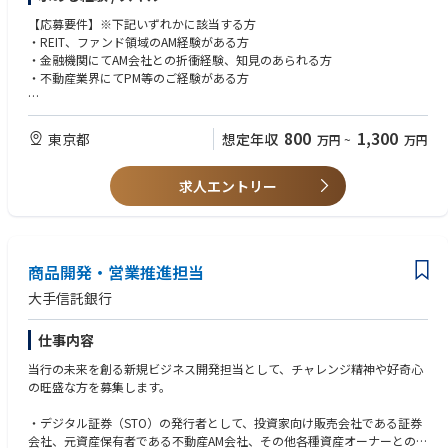
進等》、資産売却/リファイナンス対応）
【応募要件】※下記いずれかに該当する方
・フロント
・REIT、ファンド領域のAM経験がある方
NOI難易度高案件の実行・旗振り、売却、リファイナンス、投資家対応を
・金融機関にてAM会社との折衝経験、知見のあられる方
メインにご対応いただきます
・不動産業界にてPM等のご経験がある方
・ミドル
【歓迎要件】
運用報告、計画実行、売却リファイナンス時のドキュメンサポートなどを
・私募ファンドでのAM経験者
800
1,300
東京都
想定年収
万円
~
万円
メインにご対応いただきます
求人エントリー
商品開発・営業推進担当
大手信託銀行
仕事内容
当行の未来を創る新規ビジネス開発担当として、チャレンジ精神や好奇心
の旺盛な方を募集します。
・デジタル証券（STO）の発行者として、投資家向け販売会社である証券
会社、元資産保有者である不動産AM会社、その他各種資産オーナーとの調