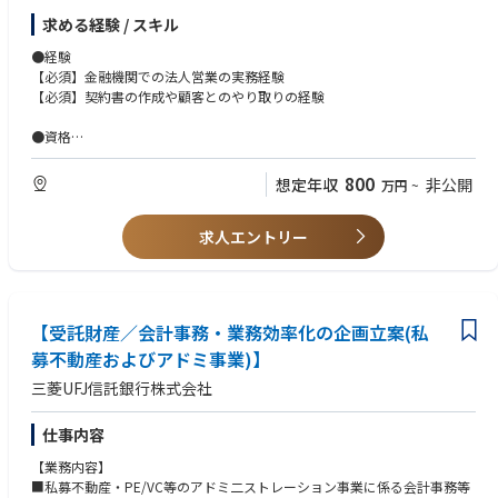
整業務をメインとしながら、ドキュメンテーションなど案件のエグゼキュ
求める経験 / スキル
ーション担当との連携業務
・金銭債権流動化案件における受託者として、資金調達側である原資産保
●経験
有者（オリジネーター）、投資家向けの商品の販売会社である証券会社と
【必須】金融機関での法人営業の実務経験
の調整業務をメインとしながら、ドキュメンテーションなど案件のエグゼ
【必須】契約書の作成や顧客とのやり取りの経験
キューション担当との連携業務
・その他信託を伴う新しいファイナンス・スキームの開発や対顧客営業な
●資格
どの案件推進業務
【尚可】CFAや、会計税務関連の資格
・上記各種案件における、プロジェクトマネジャーのサポート業務
800
想定年収
非公開
万円
~
●スキル
【必須】ワード、エクセル、パワポの資料作成能力
求人エントリー
【尚可】簿記3級レベルの会計税務知識
●語学
【必須】ビジネスレベルの英語力（英語文書の読解など）
【受託財産／会計事務・業務効率化の企画立案(私
●その他
募不動産およびアドミ事業)】
【必須】ディールチームの一員としての他のメンバーとの高いコミュニケ
ーション力、臨機応変の対応力
三菱UFJ信託銀行株式会社
【尚可】比較的規模の大きなディールの一員として従事した経験
仕事内容
■学歴：大学 大学院
【業務内容】
■私募不動産・PE/VC等のアドミ二ストレーション事業に係る会計事務等