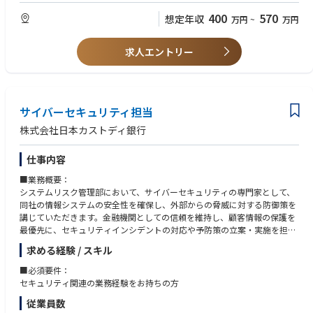
・金融業界（銀行、証券、リース、投資顧問、保険など）での勤務経験
・TOEIC(R)テスト600点以上の英語力(読み・書き)
400
570
想定年収
万円
~
万円
(2)女性の働きやすさ
・日商簿記3級
当社は、「プラチナくるみん」の認定を受けており、仕事と育児の両立が
しやすい環境が整っています。
求人エントリー
＜求める人物像＞
・スケジュール管理や業務改善など積極的に工夫する主体性のある方
(3)高い専門性が身につけられる
・納期までに対応する責任感のある方
（1）専門性の高い金融知識 （2）業務改善のためのITスキル （3）事務
・法改正等の対応あたり自ら学習していく意欲のある方
企画スキルが身につく業務です。
・チームで業務を行うにあたり、協調性をもって業務を進めていける方
サイバーセキュリティ担当
■身につくスキル
株式会社日本カストディ銀行
(1)資産管理業務における専門性の高い金融知識電話経験が得られます。
(2)膨大で多様な金融取引データを正確・迅速に取り扱うITスキルが身に付
仕事内容
きます。
(3)新規ニーズな法令への対応においては事務フローを1から構築すること
■業務概要：
も発生するため、事務企画スキルが身につきます。
システムリスク管理部において、サイバーセキュリティの専門家として、
同社の情報システムの安全性を確保し、外部からの脅威に対する防御策を
講じていただきます。金融機関としての信頼を維持し、顧客情報の保護を
最優先に、セキュリティインシデントの対応や予防策の立案・実施を担当
していただきます。
求める経験 / スキル
■具体的な業務内容：
■必須要件：
・セキュリティポリシーの策定・運用
セキュリティ関連の業務経験をお持ちの方
・セキュリティインシデントの監視・対応
従業員数
・脆弱性診断およびリスク評価