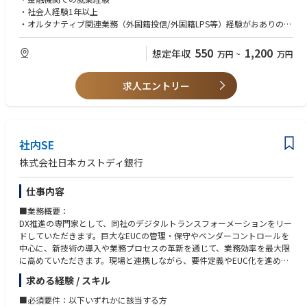
・社会人経験1年以上
・オルタナティブ関連業務（外国籍投信/外国籍LPS等）経験がおありの方
■歓迎条件：
550
1,200
想定年収
万円
~
万円
・ビジネスレベルの英語力（TOEIC(R)テスト600以上）
求人エントリー
社内SE
株式会社日本カストディ銀行
仕事内容
■業務概要：
DX推進の専門家として、同社のデジタルトランスフォーメーションをリー
ドしていただきます。巨大なEUCの管理・保守やベンダーコントロールを
中心に、新技術の導入や業務プロセスの革新を通じて、業務効率を最大限
に高めていただきます。現場と連携しながら、要件定義やEUC化を進め、
顧客満足度の向上と競争力強化を目指します。
求める経験 / スキル
■具体的な業務内容：
■必須要件：以下いずれかに該当する方