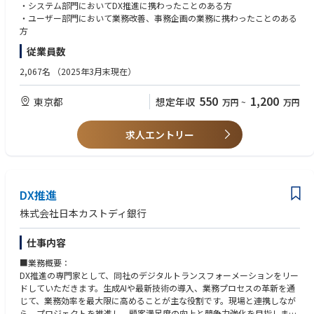
・DX戦略の策定・実行
・システム部門においてDX推進に携わったことのある方
・既存のEUCの管理・保守
・ユーザー部門において業務改善、事務企画の業務に携わったことのある
・ベンダーコントロールの実施
方
・要件定義を現場と実施し、EUC化 等
従業員数
2,067名
（2025年3月末現在）
550
1,200
東京都
想定年収
万円
~
万円
求人エントリー
DX推進
株式会社日本カストディ銀行
仕事内容
■業務概要：
DX推進の専門家として、同社のデジタルトランスフォーメーションをリー
ドしていただきます。生成AIや最新技術の導入、業務プロセスの革新を通
じて、業務効率を最大限に高めることが主な役割です。現場と連携しなが
ら、プロジェクトを推進し、顧客満足度の向上と競争力強化を目指しま