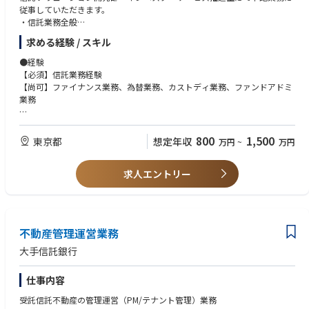
従事していただきます。
・信託業務全般
・信託業務に関する新規ビジネス企画/開発
求める経験 / スキル
・信託関連業務（為替、ファイナンス、カストディ、アドミ等）の企画・
推進 など
●経験
【必須】信託業務経験
【尚可】ファイナンス業務、為替業務、カストディ業務、ファンドアドミ
業務
●資格
【尚可】会計・税務関連の資格
800
1,500
東京都
想定年収
万円
~
万円
●スキル
求人エントリー
【必須】PC一般/Word/Excel/Power Point他
【尚可】銀行業務検定 法務2級、財務２級、信託実務3級レベルの知識
●その他
【必須】コミュニケーションスキル、ソーシャルスキル
不動産管理運営業務
■学歴：大学 大学院
大手信託銀行
仕事内容
受託信託不動産の管理運営（PM/テナント管理）業務