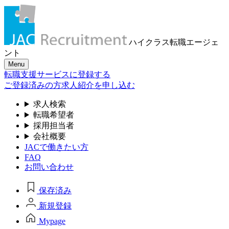
ハイクラス転職
エージェ
ント
Menu
転職支援サービスに登録する
ご登録済みの方
求人紹介を申し込む
求人検索
転職希望者
採用担当者
会社概要
JACで働きたい方
FAQ
お問い合わせ
保存済み
新規登録
Mypage