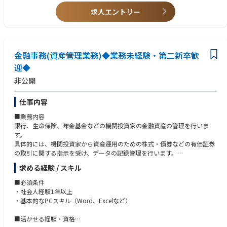
ますので、ご安心下さい。
・金融機関、会計事務所、税理士法人での事務経験
求人エントリー
・Microsoft Excelのスキル（関数、VBA等）
【キャリア形成】
・宅地建物取引士
・当社は保有するスキルや業務経験、ご本人の希望を踏まえ更なるキャリ
・日商簿記検定3級
ア形成、
（日商簿記検定2級、・税理士科目一部合格者尚可）
スキルアップへチャレンジする機会を多数ご用意しています。
金融事務(資産管理業務)◆業務未経験・第二新卒歓
迎◆
非公開
仕事内容
■業務内容
銀行、生命保険、年金基金などの機関投資家の金融資産の管理を行いま
す。
具体的には、機関投資家から資産運用のための株式・債券などの有価証券
の取引に関する指示を受け、データの記録管理を行います。
(業務例:約定管理、決済、口座残高管理、権利処理、レポーティング)
求める経験 / スキル
またそれに伴う事務企画や業務改善、法令対応等もお任せします。
■必須条件
■本求人の魅力
・社会人経験1年以上
(1)企業・業界の将来性
・基本的なPCスキル（Word、Excelなど）
「貯蓄から投資」への流れに伴いニーズが強くなっている資産運用業界の
中で、600兆円以上の金融資産をお預かりしている国内最大級の資産管理
■活かせる経験・資格
専門銀行です。