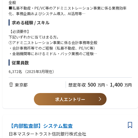
全般
■私募不動産・PE/VC等のアドミニストレーション事業に係る業務効率
化、事務企画およびシステム導入、AI活用等
求める経験 / スキル
【配属部署】
国内インベスターサービス部
【必須要件】
ファンドアドミグループ
下記いずれかに当てはまる方。
①アドミ二ストレーション事業に係る会計事務等全般
【部署詳細】
・会計事務所等でのご経験（私募不動産、PE/VC等）
三菱UFJ信託銀行として今後より注力していく領域として、新たに新設し
・金融機関等におけるミドル・バック業務のご経験
た部署です。
従業員数
そのため業務フロー整備など、事業拡大に向けて事業全体から関わること
②顧客折衝経験
ができます。
・会計事務所や金融機関等での顧客対応経験、提案＆調整業務経験
6,372名
（2025年3月現在）
【三菱UFJ信託銀行について】
③アドミニストレーション事業に係る業務効率化
500
1,400
東京都
想定年収
万円
~
万円
フィナンシャル・グループの中核を担う信託銀行として、資産運用・資産
・事務企画やシステム導入、AI活用推進等のご経験
管理、不動産、年金、証券代行、相続業務などを通じ、高度かつ幅広い専
門性をお客様へ提供し、Fintech等による金融の変革の中においても、フィ
【歓迎要件】
求人エントリー
ナンシャル・グループの国内トップクラスの圧倒的な顧客基盤に対して高
・オルタナティブ投資、証券化への関与経験があれば尚可
い付加価値を生み出し続けることで更なる成長を目指しています。
足許では高度な専門性発揮を担える人材に焦点を当てた人事制度への改定
を行い、主軸となる事業領域を中心に即戦力としてのキャリア採用を拡大
しています。
【内部監査部】システム監査
日本マスタートラスト信託銀行株式会社
【働き方】