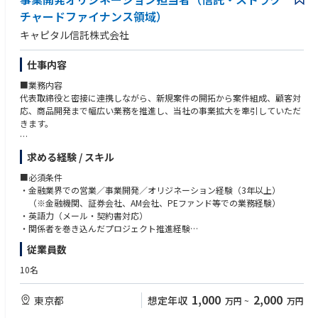
チャードファイナンス領域）
キャピタル信託株式会社
仕事内容
■業務内容
代表取締役と密接に連携しながら、新規案件の開拓から案件組成、顧客対
応、商品開発まで幅広い業務を推進し、当社の事業拡大を牽引していただ
きます。
1. 案件ソーシング・営業推進
求める経験 / スキル
・金融機関、アレンジャー、スポンサー、アセットマネージャーその他マ
ーケット関係者とのリレーション構築
■必須条件
・新規顧客開拓及び新規案件の獲得
・金融業界での営業／事業開発／オリジネーション経験（3年以上）
・営業戦略の企画、立案及び実行
（※金融機関、証券会社、AM会社、PEファンド等での業務経験）
2. ストラクチャリング・提案業務
・英語力（メール・契約書対応）
・顧客ニーズの把握及び各種ソリューションの提案
・関係者を巻き込んだプロジェクト推進経験
・信託スキーム及び取引ストラクチャーの検討
・高い提案・交渉力と案件推進力
従業員数
・受託条件の調整並びに手数料提案書等の作成
・商品内容、リスク及び契約条件に関する説明
■歓迎条件
10名
3. 案件受託・プロジェクトマネジメント
・ストラクチャードファイナンスに関する知識・経験
・社内関係部署との案件受託条件及び受託可否の調整
・信託スキーム・信託商品の知識・経験
1,000
2,000
東京都
想定年収
万円
~
万円
・顧客デューデリジェンス（CDD/KYC）及び取引適合性確認の実施
・シンジケートローン等のファイナンス実務経験
・案件受託に必要な社内承認手続の推進
・金融関連法令の知識​‌