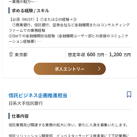
～業務の魅力～
• 大きな裁量と影響力――会社の成長に直結する仕事ができる
求める経験 / スキル
• 多様なサービスを提供する大手グループの安定、優良顧客基盤
• 社員の6割はキャリア入社で様々なバックグラウンドの方が活躍中（管理
【必須（MUST）】①または②の経験＋③
職（ポスト含む）多数）
①商業銀行、信託銀行、証券会社など金融機関またはコンサルティング
ファームでの業務経験
②Slerでの金融機関担当経験（金融機関ユーザー部との直接のコミュニケ
ーション経験要）
③関係者と調整・交渉しながら施策やプロジェクトを推進できる企画力と
コミュニケーション力
600
1,200
東京都
想定年収
万円
~
万円
【歓迎（WANT）】
• 銀行業務に関する知識（商業銀行、信託銀行など）
求人エントリー
• BPR（業務プロセス改革）や業務改善の経験
• 事務企画・システム企画の経験
• チームリーダー・マネジメント経験（少人数可）
信託ビジネス企画推進担当
日系大手信託銀行
仕事内容
信託業務及び関連する業務の拡大に伴い、新たに人員を募集いたします。
信託ソリューション開発部 インベスターサービス推進室にて下記業務に