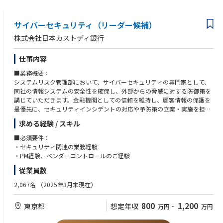
・海外インベスターサービス営業部全体を俯瞰しながら業務に携わること
1．部門横断プロジェクトの企画・推進
ができるため、カストディ業務、外国籍投信業務、営業、顧客対応、業務
海外インベスターサービス営業部全体に関わるプロジェクトや業務改革施
サイバーセキュリティ（リーダー候補）
企画など幅広い知識を習得できます。
策の推進、進捗管理、課題管理および関係者調整
・部内各課に加え、海外拠点や関連部署との連携機会が多く、海外インベ
株式会社日本カストディ銀行
部門横断の業務基盤整備施策の企画立案・推進
スターサービス領域における幅広い人的ネットワークと知見を築くことが
海外拠点および関連部署との連携・調整
できます。
仕事内容
・AI活用、DX推進、業務改革など、組織の成長や競争力強化に直結する施
2．業務改善・DX推進
策に主体的に関与できます。
■業務概要：
AI活用およびナレッジマネジメント施策の企画・推進
・将来的には、カストディ業務または外国籍投信に係る顧客対応業務へキ
システムリスク管理部において、サイバーセキュリティの専門家として、
Power Automate、EUC等を活用した業務効率化施策の企画・運営
ャリアを展開し、海外インベスターサービス領域の中核人材として活躍い
同社の情報システムの安全性を確保し、外部からの脅威に対する防御策を
業務ルール・手順書整備および運営体制の高度化
ただくことを期待しています。
講じていただきます。金融機関としての信頼を維持し、顧客情報の保護を
最優先に、セキュリティインシデントの対応や予防策の立案・実施を担当
3．営業企画・人材育成施策の推進
していただきます。
計数管理および各種管理資料の作成
求める経験 / スキル
人材育成施策・勉強会の企画・運営
■具体的な業務内容：
■必須要件：
組織ナレッジの蓄積・可視化および活用促進
・セキュリティポリシーの策定・運用
・セキュリティ関連の業務経験
・セキュリティインシデントの監視・対応
・PM経験、ベンダーコントロールのご経験
・脆弱性診断およびリスク評価
従業員数
・社員向けセキュリティ教育・訓練の実施
・セキュリティツールの導入・運用・管理
2,067名
（2025年3月末現在）
※当社のリスク管理態勢にまつわる情報：https://www.custody.jp/corpo
rate/risk/index.html
800
1,200
東京都
想定年収
万円
~
万円