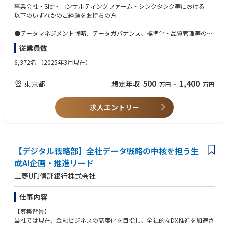
今回の募集では、散在するデータを“使える資産”へ変え、事業部門と伴走
事業会社・SIer・コンサルティングファーム・シンクタンク等における
しながら、全社のAI・データ活用を支える仕組みづくりと実行推進をリー
以下のいずれかのご経験をお持ちの方
ドいただける方をお迎えしたいと考えています。
●データマネジメント戦略、データガバナンス、標準化・品質管理等の企
【この仕事の魅力】
画・推進経験
従業員数
●金融DXの中核に関われること
●DX推進、DMO、IT企画、業務改革部門等におけるデータ活用・AI活用推
信託銀行ならではの多様な事業データを扱いながら、全社横断のデータ活
進経験
6,372名
（2025年3月現在）
用基盤・運営の仕組みを、ゼロベースに近い段階から設計・構築できま
●データ基盤、メタデータ、データ標準化に関する企画または導入経験
す。
●AI・分析・レポーティングで活用するためのデータ整備・品質改善・運
500
1,400
東京都
想定年収
万円
~
万円
用整備経験
●AI活用・高度分析の前提をつくれること
単なるルール整備や基盤運用ではなく、データガバナンス・標準化・基盤
【歓迎】
求人エントリー
構想を通じて、AI・分析・意思決定が機能するための土台づくりに携われ
●AI活用・高度分析・BI活用等の企画／導入／推進経験
ます。
●データ整備・品質改善・メタデータ管理、データカタログ等の経験
●DWH／Data Lake／Data Hub、ETL／データパイプライン等のデータ基
●構想から実装まで一気通貫で担えること
盤経験
データ基盤の企画・整備に加え、事業部門と伴走しながらデータ利活用を
【デジタル戦略部】全社データ戦略の中核を担う生
●事業部門との要件整理、伴走支援、PoC推進、プロジェクトマネジメン
実装までつなげることで、業務改革や意思決定高度化に直結する経験を積
ト経験
成AI企画・推進リード
めます。
●金融業界におけるデータ利活用、DX推進、業務改革経験
三菱UFJ信託銀行株式会社
●全社CoEとして横断的な専門性を磨けること
【求める人物像】
標準化、ベストプラクティス展開、運用ルール整備、横断推進を通じて、
●ルール整備だけでなく、現場で使われる仕組みまで落とし込みたい方
仕事内容
データガバナンスと実装推進の両面を担う、希少性の高いキャリアを築け
●事業部門と対話しながら、全社横断の視点でデータ活用を前進させたい
【募集背景】
ます。
方
当社では現在、金融ビジネスの高度化を目指し、全社的なDX推進を加速さ
●技術・業務・組織を横断しながら課題を整理し、実行までつなげること