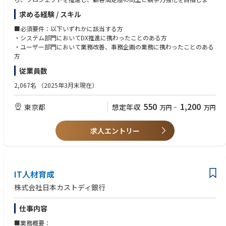
す。
求める経験 / スキル
■具体的な業務内容：
■必須要件：以下いずれかに該当する方
・DX戦略の策定・実行
・システム部門においてDX推進に携わったことのある方
・最新技術の調査・導入
・ユーザー部門において業務改善、事務企画の業務に携わったことのある
・業務プロセスの改善・最適化
方
・プロジェクト管理・推進
従業員数
・社内外におけるDXの啓発活動 等
2,067名
（2025年3月末現在）
550
1,200
東京都
想定年収
万円
~
万円
求人エントリー
IT人材育成
株式会社日本カストディ銀行
仕事内容
■業務概要：