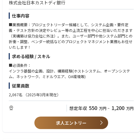
株式会社日本カストディ銀行
仕事内容
■業務概要：プロジェクトリーダー候補として、システム企画・要件定
義・テスト方針の決定やレビュー等の上流工程を中心に担当いただきます
（実構築は協力会社に外注）。また、ユーザー部門や他システム部門との
折衝・調整、ベンダー統括などのプロジェクトマネジメント業務もお任せ
いたします！
求める経験 / スキル
■必須条件：
インフラ基盤の企画、設計、構築経験(ホストシステム、オープンシステ
ム、ネットワーク、ミドルウエア、OA環境等)
従業員数
2,067名
（2025年3月末現在）
550
1,200
想定年収
万円
~
万円
求人エントリー