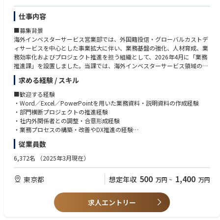
仕事内容
■募集背景
海外インベスターサービス営業部では、外国籍投信・グローバルカストデ
ィサービスを中心とした事業拡大に伴い、業務基盤の強化、人材育成、業
務効率化およびプロジェクト推進を担う組織として、2026年4月に「業務
推進課」を設置しました。当課では、海外インベスターサービス領域の持
続的な成長を支えるため、業務改革、DX推進、人材育成、ナレッジマネジ
求める経験 / スキル
メント等の部横断施策を推進しています。今後さらなる業務高度化・組織
力強化を実現するため、関係者を巻き込みながら主体的に変革を推進でき
■歓迎する経験
る人材を募集します
・Word／Excel／PowerPointを用いた業務資料・説明資料の作成経験
・部門横断プロジェクトの推進経験
■ポジション概要
・社内外関係者との調整・合意形成経験
海外インベスターサービス営業部全体を俯瞰しながら、新業務導入・業務
・業務プロセスの構築・改善やDX推進の経験
改革・業務高度化を推進する中核メンバーとして活躍いただきます。
・英語を用いた業務経験
従業員数
単なる運営担当ではなく、現状の課題を発見し、関係者を巻き込みながら
・カストディ業務、資産管理業務、投資信託関連業務の経験
改善施策を企画・実行する「変革の旗振り役」を担っていただくことを期
6,372名
（2025年3月現在）
待しています。
■求める人物像
本ポジションでは、カストディ業務、外国籍投信業務、営業企画、人材育
・関係者を巻き込みながら、自ら課題解決を推進できる方
500
1,400
東京都
想定年収
万円
~
万円
成など、部門横断的な業務に携わることで、海外インベスターサービス領
・部門全体最適の視点で課題解決に取り組める方
域に関する幅広い知識や調整力を身につけることができます。将来的に
・新たな知識や専門性の習得に意欲的な方
は、本ポジションで培った業務理解や専門性を活かし、カストディ業務ま
・将来的に海外インベスターサービス領域で中核的な役割を担いたい方
求人エントリー
たは外国籍投信に係る顧客対応業務や海外拠点の業務あるいはそれらのマ
ネジメントを担う中核人材としての活躍を期待しています。
■本ポジションの魅力