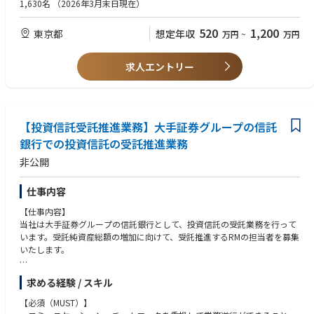
（公認不正検査士）
1,630名
（2026年3月末日現在）
■経験 金融機関における内部監査業務経験がある方が望ましい
520
1,200
東京都
想定年収
万円
~
万円
【求める人物像】
◎内部監査人として公正不偏の態度で業務に従事できる方
◎様々な情報の収集・分析により組織の課題を見つけ、改善提言ができる
求人エントリー
方
◎多様な立場、考え、バックグラウンドの相手とコミュニケーションをと
りながら合意形成を図れる方
◎困難な状況においても、常に最善策を求め、目標の達成に向けて最後ま
【投資信託受託推進業務】大手証券グループの信託
で粘り強く遂行できる方
◎組織に主体的に関与し、組織課題の解決に貢献するとともに、組織の力
銀行での投資信託の受託推進業務
を向上させられる方 （業務と人材のマネジメント力）
非公開
仕事内容
【仕事内容】
当社は大手証券グループの信託銀行として、投資信託の受託業務を行って
います。受託純資産総額の増加に向けて、受託推進するRMの担当者を募集
いたします。
【業務詳細】
求める経験 / スキル
投資信託の受託推進、投資信託委託会社に対するRM
・投資信託委託会社等への外交、関係強化、ネットワーキング
【必須（MUST）】
・投資信託受託推進のための企画立案、実施