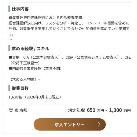
ワークライフバランスの実現に向けて、ライブウィークと呼ぶ「半期毎の
仕事内容
5営業日連続休暇」取得を強く奨励し、加えて効率的・魅力的な職場作り
を目指した「スマートワーク」推進による社内業務改革にも常に取り組ん
資産管理専門信託銀行における内部監査業務。
でいます。
経営課題解決に向け、リスクを分析・特定し、コントロール態勢を含めた
評価、改善提案を実施していくことで会社の付加価値を高めていく業務で
す。
【業務内容】
求める経験 / スキル
・部署単位、リスク単位でのモニタリングや内部監査の実施
・監査品質の維持・向上に向けた企画・推進、監査結果の経営宛報告とり
■資格 CIA（公認内部監査人）、CISA（公認情報システム監査人）、CFE
まとめなど
（公認不正検査士）
■内部監査業務経験（業界不問）
【配属先、業務環境等について】
・内部監査部 （12名が在籍しています）
【求める人物像】
・配属先は「監査グループ」ないしは「監査企画グループ」を予定してい
■内部監査人として公正不偏の態度で業務に従事できる方
従業員数
ます。
■様々な情報の収集・分析により組織の課題を見つけ、改善提言ができる
・平常時で60％（平均/月）以上のリモートワークを行っています。
方
1,630名
（2026年3月末日現在）
■多様な立場、考え、バックグラウンドの相手とコミュニケーションをと
りながら合意形成を図れる方
650
1,300
東京都
想定年収
万円
~
万円
■困難な状況においても、常に最善策を求め、目標の達成に向けて最後ま
で粘り強く遂行できる方
■組織に主体的に関与し、組織課題の解決に貢献するとともに、組織の力
求人エントリー
を向上させられる方 （業務と人材のマネジメント力）
■高度化を進めており、変化に応じた柔軟な対応ができる方