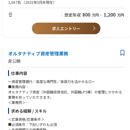
2,067名
（2025年3月末現在）
800
1,200
想定年収
万円
~
万円
求人エントリー
オルタナティブ資産管理業務
非公開
仕事内容
～資産管理銀行／高度な専門性／英語力を活かせる◎～
■業務内容：
オルタナティブ資産（外国籍投資信託、外国籍LPS等）の管理にかかわる
業務を担っていただきます。
＜業務例＞
・外国籍私募投信や外国籍LPS銘柄の申込書作成、発注業務
求める経験 / スキル
・上記銘柄に関する各種イベント対応
・現地管理会社への書類提出
＜応募資格/応募条件＞
■必須条件：下記いずれも必須
変更の範囲：会社の定める業務
・金融機関での就業経験