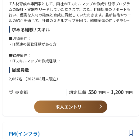
IT人材育成の専門家として、同社のITスキルマップの作成や研修プログラ
ムの設計・実施をリードしていただきます。また、IT職採用のサポートも
行い、優秀な人材の確保と育成に貢献していただきます。最新技術やツー
ルの紹介を通じて、社員のスキルアップを図り、組織全体のITリテラシー
を向上させます。
求める経験 / スキル
■具体的な業務内容：
■必須要件：
・ITスキルマップの作成・更新
・IT関連の業務経験がある方
・ChatGPT、ExcelなどのITツールの研修・セミナー実施
・EUC統制のための育成プログラム、規定管理・作成
■歓迎条件：
・IT職採用のサポート、人事と連携しワークショップの実施 等
・ITスキルマップの作成経験
・IT関連のセミナー、研修対応のご経験
従業員数
2,067名
（2025年3月末現在）
550
1,200
東京都
想定年収
万円
~
万円
求人エントリー
PM(インフラ)