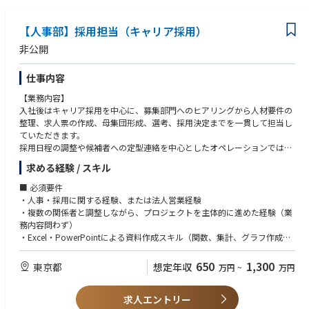
【人事部】採用担当（キャリア採用）
非公開
仕事内容
【業務内容】
入社後はキャリア採用を中心に、募集部門へのヒアリングから人材要件の
整理、求人票の作成、母集団形成、選考、採用決定までを一貫して担当し
ていただきます。
採用日程の調整や候補者への定型連絡を中心としたオペレーションではな
く、各部門の採用課題を捉え、採用決定に必要な施策を企画・実行する役
求める経験 / スキル
割です。
■ 必須要件
●採用ニーズの把握・人材要件の整理
・人事・採用に関する経験、または法人営業経験
●求人票の企画・作成
・複数の関係者と調整しながら、プロジェクトを主体的に進めた経験（業
●採用手法・母集団形成施策の企画
務内容問わず）
●選考プロセスの設計・推進
・Excel・PowerPointによる資料作成スキル（関数、集計、グラフ作成レ
●候補者、人材エージェントとのコミュニケーション
ベル）
●採用活動の分析・改善
650
1,300
東京都
想定年収
万円
~
万円
■ 歓迎要件
【ポジションの特徴】
・人材要件の整理から採用決定まで一貫してキャリア採用を担当した勤務
「どのような人材を採用するか」に加えて、「なぜその人材が必要なの
求人エントリー
経験
か」「採用した人材に何を担ってもらうのか」まで掘り下げ、人材要件、