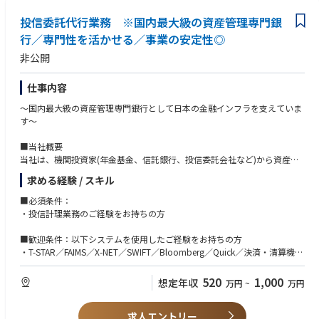
投信委託代行業務 ※国内最大級の資産管理専門銀
行／専門性を活かせる／事業の安定性◎
非公開
仕事内容
～国内最大級の資産管理専門銀行として日本の金融インフラを支えていま
す～
■当社概要
当社は、機関投資家(年金基金、信託銀行、投信委託会社など)から資産を
預かり、様々な資産運用に関わるバックオフィス業務と、同時に高付加価
求める経験 / スキル
値の資産管理サービスを提供する資産管理専門の信託銀行です。
■必須条件：
■業務内容
・投信計理業務のご経験をお持ちの方
投信委託会社様からお預かりした資産管理に係る業務をお任せします。
当社では、直近新規受託により投信関連事務サービスのシェアを拡大して
■歓迎条件：以下システムを使用したご経験をお持ちの方
おり、より一層人員基盤強化を図ることが急務となっております。各担当
・T-STAR／FAIMS／X-NET／SWIFT／Bloomberg／Quick／決済・清算機関
者とチームワークをとりつつ、今後の投信関
のWeb等
連サービスの構築と安定運営を推進いただきます。また、いずれは事務企
520
1,000
想定年収
万円
~
万円
画・業務改善・制度対応等各種案件もお任せいたします。
＜業務例＞
求人エントリー