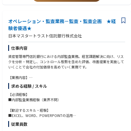
・人材紹介、求人媒体、ダイレクトリクルーティング等に関連した勤務経
求人票、採用手法、選考方法として具体化していきます。
験
採用決定という目標から逆算して施策を考える企画力と、募集部門や社外
・採用に関する数値をもとに、採用手法や選考プロセスを改善した経験
関係者を巻き込みながら実行に移す推進力の双方を生かせるポジションで
・新卒採用、採用広報または採用計画の策定に携わった経験
オペレーション・監査業務－監査・監査企画 ★経
す。
・金融機関または金融業界での勤務経験
験者優遇★
少数精鋭のため、採用方針の戦略策定からその推進まで一気通貫で横断的
日本マスタートラスト信託銀行株式会社
に携わることができます。
【キャリアパス・成長機会】
仕事内容
まずはキャリア採用を担当し、各部門の採用ニーズの把握、人材要件の整
資産管理専門信託銀行における内部監査業務。経営課題解決に向け、リス
理、求人票の作成、母集団形成、選考、採用決定まで、一連の採用活動を
クを分析・特定し、コントロール態勢を含めた評価、改善提案を実施して
担っていただきます。
いくことで会社の付加価値を高めていく業務です。
将来的には新卒採用にも担当領域を広げ、採用市場や当社の事業・組織の
状況を踏まえた全社的な採用戦略の策定、採用施策の企画・推進に携わっ
【業務内容】
ていただくことを想定しています。
・部署単位、リスク単位でのモニタリングや内部監査の実施
また、経験や志向に応じて、採用領域にとどまらず、人材育成、人事企画
求める経験 / スキル
・監査品質の維持・向上に向けた企画・推進、監査結果の経営宛報告とり
等、他の人事領域へキャリアを広げる機会もあります。
まとめ など
【必須経験】
・平常時で60％（平均/月）以上のリモートワークを行っています。
■内部監査業務経験（業界不問）
【歓迎するスキル・経験】
■EXCEL、WORD、POWERPOINTの活用
■英語力 読みが一定程度（英文契約書等）できるレベル
従業員数
■資格 CIA（公認内部監査人）、CISA（公認情報システム監査人）、CFE