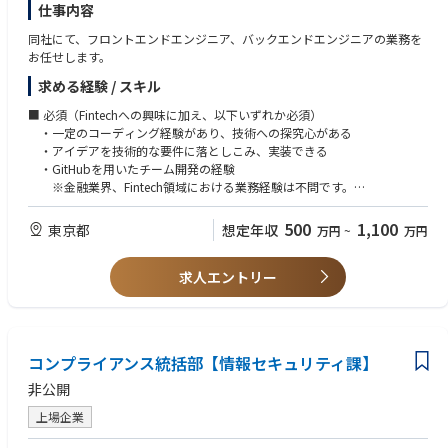
仕事内容
同社にて、フロントエンドエンジニア、バックエンドエンジニアの業務を
お任せします。
求める経験 / スキル
■ 必須（Fintechへの興味に加え、以下いずれか必須）
・一定のコーディング経験があり、技術への探究心がある
・アイデアを技術的な要件に落としこみ、実装できる
・GitHubを用いたチーム開発の経験
※金融業界、Fintech領域における業務経験は不問です。
■ 歓迎
500
1,100
東京都
想定年収
万円
~
万円
★ フロントエンドエンジニア：
・Figmaを用いたデザイン経験、モック製作経験、TypeScript（Java
求人エントリー
Script）の開発経験
・React若しくはNextJSを用いたwebサービスやwebアプリの開発経
験
★バックエンドエンジニア：
・AWSやGCP等のIaaSサービスにおける開発経験（特にInfrastructure
コンプライアンス統括部【情報セキュリティ課】
as Codeでの開発だとなお良いです。）
・TypeScriptやPythonの言語を用いた開発経験
非公開
上場企業