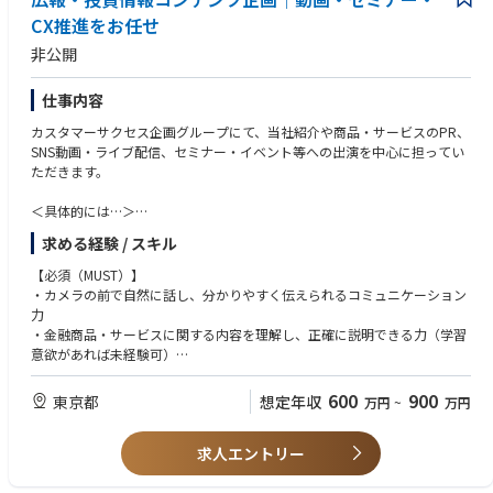
CX推進をお任せ
非公開
仕事内容
カスタマーサクセス企画グループにて、当社紹介や商品・サービスのPR、
SNS動画・ライブ配信、セミナー・イベント等への出演を中心に担ってい
ただきます。
＜具体的には…＞
・当社紹介や当社商品・サービスのPRへの出演（PR資料作成を含む）・
求める経験 / スキル
配信
・SNS投稿やSNS動画（ライブ・オンデマンドを含む）への出演・配信
【必須（MUST）】
・金融経済教育動画への出演、配信
・カメラの前で自然に話し、分かりやすく伝えられるコミュニケーション
・セミナー・イベントへの出演・司会進行
力
・社内外関係者（マーケット担当、外部制作会社等）との連携・調整
・金融商品・サービスに関する内容を理解し、正確に説明できる力（学習
・コンテンツの効果測定および改善（視聴数、エンゲージメント等の分
意欲があれば未経験可）
析）
・資料作成スキル（PowerPoint等を用いた出演用資料の作成経験）
・顔出しでの出演に対応できること（本業務では顔出しが必須です）
600
900
東京都
想定年収
万円
~
万円
【組織体制】
カスタマーサクセス部は約100名規模の組織で、顧客体験（CX）向上をミ
【歓迎（WANT）】
ッションに、「企画」「投資情報」「顧客対応」の各機能が連携する体制
求人エントリー
・アナウンサー、キャスター、司会・MC等の経験
です。
・SNS動画・ライブ配信への出演経験（YouTube、Instagram等）
その中で、今回募集している「カスタマーサクセス企画グループ」は、10
・セミナー・イベントの出演・進行経験