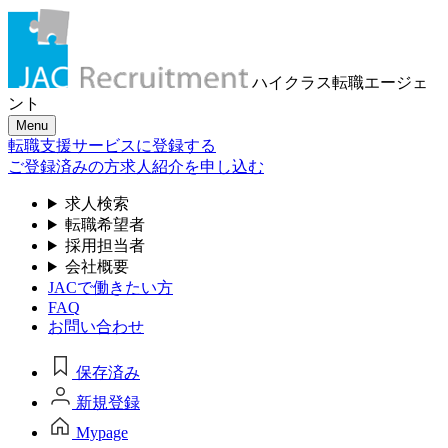
ハイクラス転職
エージェ
ント
Menu
転職支援サービスに登録する
ご登録済みの方
求人紹介を申し込む
求人検索
転職希望者
採用担当者
会社概要
JACで働きたい方
FAQ
お問い合わせ
保存済み
新規登録
Mypage