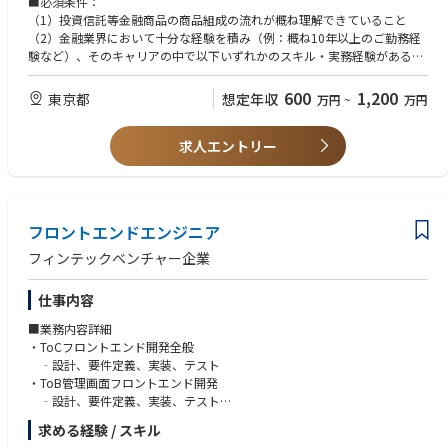
■必須条件：
（1）投資信託等金融商品の商品組成の流れが概ね理解できていること
■付随業務の一例：
（2）金融業界において十分な経験を積み（例：概ね10年以上のご勤務経
・営業用ピッチブックの作成
験など）、そのキャリアの中で以下いずれかのスキル・実務経験があるこ
・投信マーケットの分析および資料作成
と
・新商品ローンチ等に向けた各種契約の締結、販促コンテンツの作成等に
・運用会社（国内／海外系問わず）または証券会社等における金融機関本
600
1,200
東京都
想定年収
万円
~
万円
かかる取り纏め
部向け営業（営業部署との同伴営業経験も可）
・営業推進体制の整備・効率化
・投資信託等金融商品の組成関連業務に従事した経験
求人エントリー
■歓迎条件：
・クオンツ運用等に関連する業務知識
・金融商品取引法など関連法規制の知識
フロントエンドエンジニア
フィンテックベンチャー企業
仕事内容
■業務内容詳細
・ToCフロントエンド開発全般
‐設計、要件定義、実装、テスト
・ToB管理画面フロントエンド開発
‐設計、要件定義、実装、テスト
・その他
求める経験 / スキル
‐採用、チーム運営