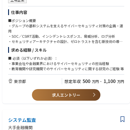
仕事内容
■ポジション概要
・グループの基幹システムを支えるサイバーセキュリティ対策の企画・運
用
・SOC／CSIRT活動、インシデントレスポンス、脅威分析、ログ分析
・セキュリティアーキテクチャの設計、ゼロトラストを含む新技術の導入
検討
求める経験 / スキル
・グループ横断でのセキュリティガバナンス強化やルール策定
■ 必須（以下いずれか必須）：
・事業会社や金融業界におけるサイバーセキュリティの担当経験
・教育機関や研究機関でのサイバーセキュリティに関する研究のご経験 等
500
1,100
東京都
想定年収
万円
~
万円
求人エントリー
システム監査
大手金融機関