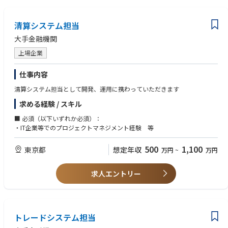
名程度の少数精鋭組織で、投資情報コンテンツやセミナー、金融教育など
・動画コンテンツの制作・運用経験（YouTube等）
の企画・推進を担っています。
・金融業界での業務経験（証券、銀行、運用会社等）
清算システム担当
顧客の声やデータを起点に、コンテンツ企画・情報発信を通じてCX向上を
・メディア対応・広報経験
リードする役割を担っており、個人の裁量が大きい環境です。
・証券外務員一種、AFP／CFP等の資格保有
大手金融機関
【キャリアパス】
上場企業
【その他】
本ポジションでは、SNS動画コンテンツを中心に、企画・制作・発信まで
・顧客視点で「分かりやすく伝える」ことに価値を感じられる方
一気通貫で担うことで、専門性を高めていただきます。
・自ら企画し、制作・発信までやり切れる自走力のある方
仕事内容
将来的には、ご志向や適性に応じて以下のようなキャリアパスが想定され
・変化の多い環境でも柔軟に対応できる方
清算システム担当として開発、運用に携わっていただきます
ます。
・チーム内外と円滑に連携しながら業務を進められる方
・コンテンツ／情報発信のスペシャリストに！
求める経験 / スキル
新商品・新サービスや金融経済教育コンテンツの企画領域を拡大し、自身
で企画し、出演や配信、効果測定まで一気通貫で行うことで専門性を高
■ 必須（以下いずれか必須）：
め、当社の情報発信をリードしていただけます。
・IT企業等でのプロジェクトマネジメント経験 等
【当ポジションの魅力】
500
1,100
東京都
想定年収
万円
~
万円
・動画コンテンツを中心に、資料作成から出演・発信まで一気通貫で関わ
れる
・金融×コンテンツという専門性を高められる環境
求人エントリー
・自身のアウトプットが顧客体験や金融リテラシー向上に直結する
・セミナー、動画、記事など多様なチャネルでの発信に携われる
トレードシステム担当