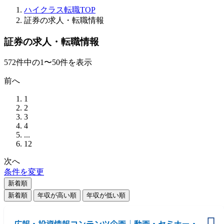
ハイクラス転職TOP
証券の求人・転職情報
証券の求人・転職情報
572
件
中の
1
〜
50
件を表示
前へ
1
2
3
4
...
12
次へ
条件を変更
新着順
新着順
年収が高い順
年収が低い順
広報・投資情報コンテンツ企画│動画・セミナー・