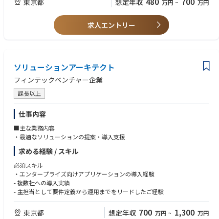
480
700
東京都
想定年収
万円
~
万円
2. CIA、CISA等内部監査関連資格
【求める人材像】
求人エントリー
1. 細かい作業に抵抗がない方
2. 被監査部門との折衝において、相手方の納得感を得られる交渉ができる
方
ソリューションアーキテクト
【ポイント】
内部監査組織ですが、IFA事業者様への往査も含め、実務経験を積んでいた
フィンテックベンチャー企業
だけます。
課長以上
仕事内容
■主な業務内容
・最適なソリューションの提案・導入支援
求める経験 / スキル
必須スキル
・エンタープライズ向けアプリケーションの導入経験
- 複数社への導入実績
- 主担当として要件定義から運用までをリードしたご経験
700
1,300
東京都
想定年収
万円
~
万円