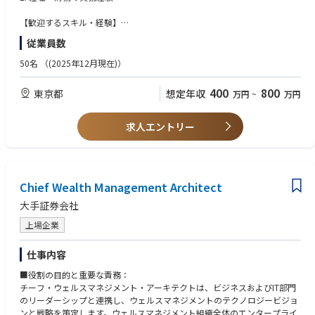
【事業内容】
■企業：PWM日本証券株式会社（https://www.pwm.co.jp/
【歓迎するスキル・経験】
同社は日本でも数少ないIFA（独立系ファイナンシャル・アドバイザー）専
1. 税務申告経験(法人税、地方税、消費税)
従業員数
業の証券会社です。
2. システム導入経験(大小問わず)
特定金融機関系列に属さない中立的な立場で資産運用サービスを提供して
50名
（(2025年12月現在)）
おり、全国のIFAネットワークを通じて富裕層を中心とした顧客基盤を有し
ています。
400
800
東京都
想定年収
万円
~
万円
証券会社でありながら店舗網に依存しない独自のビジネスモデルを構築し
ている点が特徴です。
求人エントリー
■今回ご紹介ポジション：財務部（主計）
現在ご活躍されている定年再雇用社員の契約終了を見据えた後任募集で
す。
そのため急な欠員補充ではなく、既存メンバーから業務を引き継ぎながら
着実にキャッチアップできる環境です。
Chief Wealth Management Architect
大手証券会社
■このポジションの魅力
◆ 残業が非常に少なく、腰を据えて働ける環境
上場企業
同社は決算期を含めても残業時間が月5時間以内と非常に少ない環境で
す。
仕事内容
経理部門においても過度な業務負荷がなく、一つひとつの業務を丁寧に進
められる体制が整っています。
■役割の目的と重要な責務：
「日々の業務に追われる」というよりも、「数字と向き合いながら着実に
チーフ・ウェルスマネジメント・アーキテクトは、ビジネスおよびIT部門
仕事を進める」スタイルを好まれる方には非常にフィットする環境です。
のリーダーシップと連携し、ウェルスマネジメントのテクノロジービジョ
ンと戦略を策定します。ウェルスマネジメント組織全体のエンタープライ