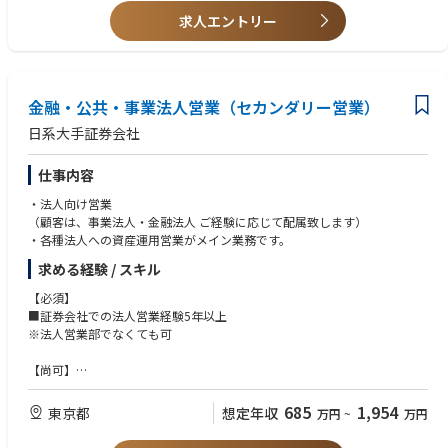
求人エントリー
金融・公共・事業法人営業（セカンダリー営業）
日系大手証券会社
仕事内容
・法人向け営業
（顧客は、事業法人・金融法人 ご経験に応じて配属致します）
・各種法人への資産運用営業がメイン業務です。
求める経験 / スキル
【必須】
■証券会社での法人営業経験5年以上
※法人営業部でなくても可
【尚可】
■事業会社に対するIPO、M&Aに関する成約、知見がある方はなお可
685
1,954
東京都
想定年収
万円
~
万円