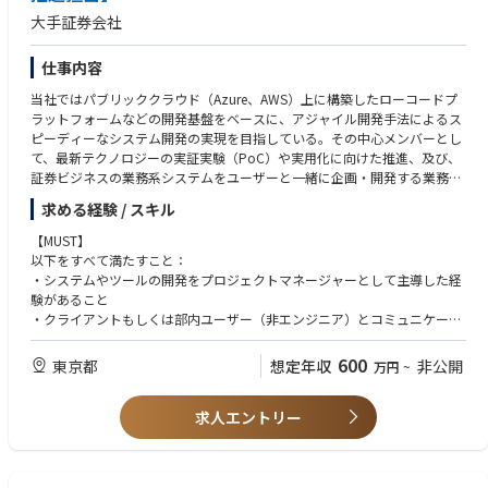
大手証券会社
仕事内容
当社ではパブリッククラウド（Azure、AWS）上に構築したローコードプ
ラットフォームなどの開発基盤をベースに、アジャイル開発手法によるス
ピーディーなシステム開発の実現を目指している。その中心メンバーとし
て、最新テクノロジーの実証実験（PoC）や実用化に向けた推進、及び、
証券ビジネスの業務系システムをユーザーと一緒に企画・開発する業務を
担当する方を募集
求める経験 / スキル
【MUST】
以下をすべて満たすこと：
・システムやツールの開発をプロジェクトマネージャーとして主導した経
験があること
・クライアントもしくは部内ユーザー（非エンジニア）とコミュニケーシ
ョンを取り、要件を整理・具体化した経験
・コンサル、金融系ベンダー、金融機関いずれかでの業務経験
600
東京都
想定年収
非公開
万円
~
【WANT】
求人エントリー
以下いずれかを満たすと尚良い：
・生成AIを用いたシステムやツールの開発に関与した実務経験がある方、
もしくは挑戦したい方
・リスク管理業務に何かしら関与した経験がある方