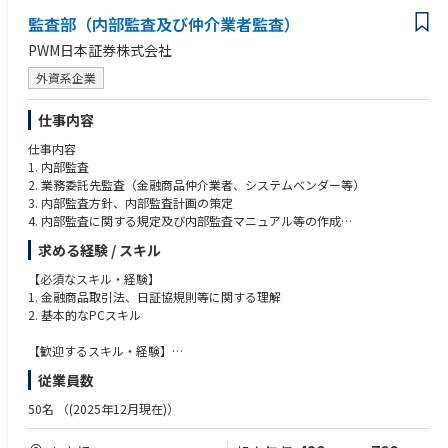
2. 向上心や学習意欲の高い方
監査部（内部監査及び仲介業者監査）
3. チームプレイヤーかつコミュニケーションスキルの高い方
PWM日本証券株式会社
外資系企業
仕事内容
仕事内容
1. 内部監査
2. 業務委託先監査（金融商品仲介業者、システムベンダー等）
3. 内部監査方針、内部監査計画の策定
4. 内部監査に関する規定及び内部監査マニュアル等の作成
5. 監査報告書の作成
求める経験 / スキル
6. 監査報告会の実施
7. 改善報告書の徴求、改善状況の進捗確認・フォローアップ
【必須なスキル・経験】
8. 監督官庁等による検査実施時における対応
1. 金融商品取引法、日証協規則等に関する理解
9. その他監査業務全般
2. 基本的なPCスキル
※ご経験やスキルに合わせて、まずはできる業務からスタートし
【歓迎するスキル・経験】
将来的には監査部のコアメンバーまたは部門長候補として、部門を牽引
1. リテール証券における内部管理業務の経験
従業員数
していただくことを期待しています。
2. 内部監査、システム監査の経験
50名
（(2025年12月現在)）
【事業内容】
【歓迎する資格】
当社HP：https://www.pwm.co.jp/
1. 証券外務員一種、二種、内部管理責任者