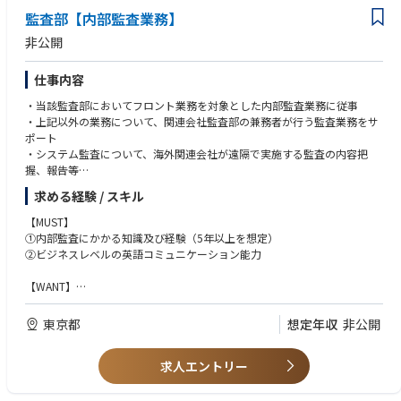
監査部【内部監査業務】
非公開
仕事内容
・当該監査部においてフロント業務を対象とした内部監査業務に従事
・上記以外の業務について、関連会社監査部の兼務者が行う監査業務をサ
ポート
・システム監査について、海外関連会社が遠隔で実施する監査の内容把
握、報告等
・監査計画書、監査調書、監査報告書等の内部監査関連書類の和訳／英訳
求める経験 / スキル
・その他、ビジネスモニタリング、リスクアセスメント等、関連会社と連
携して監査関連業務にも従事
【MUST】
①内部監査にかかる知識及び経験（5年以上を想定）
②ビジネスレベルの英語コミュニケーション能力
【WANT】
①CIA（公認内部監査人）資格保有
②証券業務（特にエクイティ関連）にかかる実務経験
東京都
想定年収
非公開
③システム監査にかかる知見
④監査システム（Audit Board、Archer等）の利用経験
求人エントリー