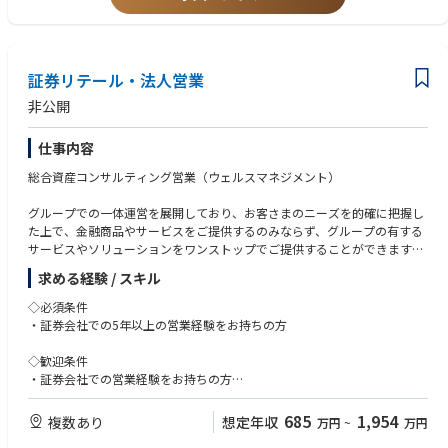
証券リテール・法人営業
非公開
仕事内容
総合資産コンサルティング営業（ウェルスマネジメント）
グループでの一体運営を展開しており、お客さまのニーズを的確に把握し
た上で、金融商品やサービスをご提供するのみならず、グループの有する
サービスやソリューションをワンストップでご提供することができます。
総合金融コンサルティング営業を実践いただきます。
求める経験 / スキル
※ご希望、適正に応じて、リテール営業部、法人営業部の選択となりま
◇必須条件
す。
・証券会社での5年以上の営業経験をお持ちの方
◇歓迎条件
・証券会社での営業経験をお持ちの方
（一度証券会社を退職し、他業界の職務を経験した方の応募も可能です）
685
1,954
複数あり
想定年収
万円
~
万円