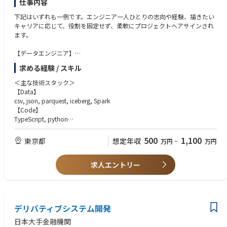
仕事内容
下記はいずれも一例です。エンジニア一人ひとりの志向や経験、描きたい
キャリアに応じて、役割を固定せず、柔軟にプロジェクトへアサインされ
ます。
【データエンジニア】
将来の利活用を見据えたデータモデルを設計し、社内外向けの提供基盤を
求める経験 / スキル
実装します。
＜主な技術スタック＞
【データサイエンティスト】
【Data】
データレイク上のデータを分析し、新たな意味や付加価値を引き出しま
csv, json, parquest, iceberg, Spark
す。
【Code】
分析結果を、社内業務や外部向けデータ配信につなげることを重視しま
TypeScript, python
す。
【Infrastructure - AWS】
分析で終わらせず、使われる価値に変えていきます
Clue, Athena, RDS, DynamoDB, LakeFormation, QuickSight, Amplify, Be
500
1,100
東京都
想定年収
万円
~
万円
drock, Open Serch, AmazonQ
【ソリューション・アーキテクト】
ビジネス課題を起点に、システム全体のアーキテクチャを設計し、最適な
求人エントリー
技術選定と構成をリードします。
クラウド・データ基盤・アプリケーションを横断し、価値あるプロダクト
に落とし込みます。
デリバティブシステム開発
【クラウドエンジニア】
セキュリティやガバナンスを考慮したクラウド利用の指針を整備します。
日本大手金融機関
全社の内製開発を前に進めるプラットフォームを支えます。