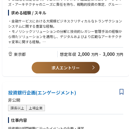
◆ 将来的には主計業務の中心メンバーとして裁量を持って活躍いただける
ズ・アーキテクチャのニーズに責任を持ち、戦略的投資の策定、グルー
環境
プ・アーキテクチャ・プラクティスの導入推進、そして共有サービスおよ
求める経験 / スキル
今回の募集は、長年同社の経理業務を支えてきた定年再雇用社員の契約終
びプラットフォーム全体にわたる他のビジネス機能およびサービスの連携
了を見据えた後任募集です。
と統合の確保など、ビジネス戦略をテクノロジー資産に至るまで実現する
・金融サービスにおける大規模ビジネスクリティカルなトランザクション
そのため、単なる欠員補充ではなく、中長期的に経理機能を担う中核人材
中心的な役割を担います。
システムに関する豊富な経験。
としての活躍が期待されています。
・モノリシックソリューションの分解と技術的レガシー管理手法の経験か
また、少人数組織ならではの特徴として担当領域が縦割りになっておら
ら得たソリューションを適用し、デジタルおよびより広範なアーキテクチ
ず、業務改善や仕組みづくりにも関与しやすい環境です。自ら考え、提案
ャ変革に関する経験。
し、実行していく機会が多いため、業務における裁量権を重視したいご志
・APIおよびマイクロサービスアーキテクチャ技術を活用し、カスタマー
向の方にフィットする環境です。
ジャーニーを理解し、明確に表現し、技術設計に反映させる能力。
2,000
3,000
東京都
想定年収
万円
~
万円
・エンタープライズレベルのソフトウェア開発およびAPIベースの統合に
◆ 安定した事業基盤と落ち着いた社風
関する経験、知識、および理解。
同社は1999年設立のIFA専業証券会社として長年事業を継続しており、預
求人エントリー
・クラウドネイティブ製品開発における技術設計への参加、マイクロサー
かり資産も拡大を続けています。
ビスベースのアーキテクチャの構築、APIの再利用の促進、企業全体の技
中途入社社員も多く、落ち着いた雰囲気の中で長期就業されている方が多
術的レガシー管理など、あらゆる技術関連の問題の監督。
い点も特徴です。
・アジャイルの原則とプロセスに関する経験、およびDevOpsツールとプ
ロセスを用いたアジャイル大規模手法におけるチームリーダー。
投資銀行企画(エンゲージメント)
・DevOpsツールセットとフレームワークに関する理解と実践経験。
・強力なバイリンガルコミュニケーションスキル（日本語と英語）
非公開
課長以上
上場企業
求められるより広範な技術的知識と経験：
・セキュリティとプロセスのマルチデプロイメントが重要なデジタル領域
での大規模な配信のためのエンタープライズレベルのソフトウェアの経験
仕事内容
要因。
投資銀行部門戦略に沿ったイベントの企画・運営