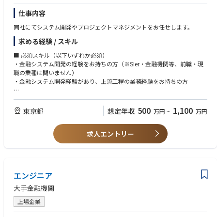
仕事内容
同社にてシステム開発やプロジェクトマネジメントをお任せします。
求める経験 / スキル
■ 必須スキル（以下いずれか必須）
・金融システム開発の経験をお持ちの方（※SIer・金融機関等、前職・現
職の業種は問いません）
・金融システム開発経験があり、上流工程の業務経験をお持ちの方
■ 求める人物像
・伝統的な取引所業務の更なる安定・高度化を支える人材
500
1,100
東京都
想定年収
万円
~
万円
・新たな分野・領域を切り拓く人材
求人エントリー
エンジニア
大手金融機関
上場企業