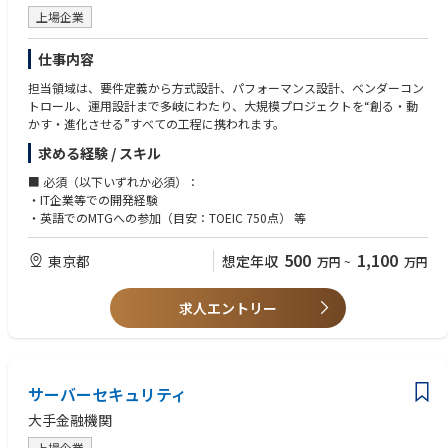
上場企業
【AIエンジニア】
データを活用し、AI・機械学習の適用を検討・実装します。
仕事内容
検索・要約・分析などの技術を、実運用やサービスに組み込みます。
担当領域は、要件定義から方式設計、パフォーマンス設計、ベンダーコン
AIを実験で終わらせず、継続的な価値として届けていきます。
トロール、運用設計まで多岐にわたり、大規模プロジェクトを“創る・動
かす・進化させる”すべての工程に携われます。
求める経験 / スキル
■ 必須（以下いずれか必須）：
・IT企業等での開発経験
・英語でのMTGへの参加（目安：TOEIC 750点） 等
500
1,100
東京都
想定年収
万円
~
万円
求人エントリー
サーバーセキュリティ
大手金融機関
上場企業