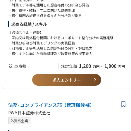
・財務モデル等を活用した想定格付の分析及び評価
・格付取得・維持・向上に向けた課題整理
・格付機関の評価視点を踏まえた分析及び提言
求める経験 / スキル
【2.】 格付戦略アドバイザリー
・格付向上に向けた施策の立案
【必須スキル・経験】
・格付取得に向けた戦略立案及び実行支援
・国内又は海外格付機関におけるコーポレート格付分析の実務経験
・格付機関とのコミュニケーション及び交渉支援
・財務分析及び財務モデリングの実務経験
・財務モデル等を活用した想定格付の分析・評価能力
【3.】 コーポレートアクション
・格付向上に向けた課題整理及び改善施策の提案能力
・影響分析
・M&A、資本政策、資金調達等のコーポレートアクションが格付へ与える
・M&A
影響分析能力
1,200
1,800
東京都
想定年収
万円
~
万円
・資本政策
・経営層・財務担当役員等への説明及び提案能力
・株主還元
・PowerPoint、Excel等を用いた資料作成能力
・設備投資
求人エントリー
・事業ポートフォリオ改革
【歓迎スキル・経験】
・ハイブリッド証券発行等が格付に与える影響分析
・海外格付機関との業務経験
・財務モデルを活用したシミュレーション
・ハイブリッド証券、種類株式、劣後債等の商品評価経験
・格付維持・向上に向けた提言
・M&A、事業再編、資本政策に関する知見
法務･コンプライアンス部（管理職候補）
・ビジネスレベルの英語力
【4.】 顧客向け提案及び案件推進
・顧客向け提案業務経験
PWM日本証券株式会社
・CFO・財務担当役員等への提案
・投資銀行案件における格付戦略面からの支援
外資系企業
・カバレッジ・プロダクト部署との連携