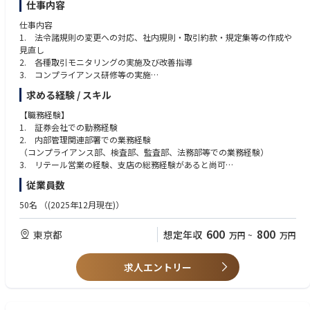
・格付戦略アドバイザリー案件の推進
仕事内容
仕事内容
1. 法令諸規則の変更への対応、社内規則・取引約款・規定集等の作成や
見直し
2. 各種取引モニタリングの実施及び改善指導
3. コンプライアンス研修等の実施
4. 顧客からの苦情への対応、証券事故等への対応
求める経験 / スキル
5. 監督当局への法令違反の届出
6. 広告審査
【職務経験】
7. マネーローンダリング防止対策に係る態勢の整備
1. 証券会社での勤務経験
8. 顧客に係る個人情報に関する管理態勢の整備
2. 内部管理関連部署での業務経験
9. 各種法律相談への対応等
（コンプライアンス部、検査部、監査部、法務部等での業務経験）
10. その他コンプライアンス業務全般
3. リテール営業の経験、支店の総務経験があると尚可
従業員数
【事業内容】
【応募資格】
当社HP：https://www.pwm.co.jp/
1. 大学卒以上（必須）
50名
（(2025年12月現在)）
2. 証券一種外務員資格、内部管理責任者資格をお持ちの方（必須）
3. 金融商品取引法、個人情報保護法及び犯罪収益移転防止法等、業務に
600
800
東京都
想定年収
万円
~
万円
関連する法令について理解のある方
4. 金融商品知識（投資信託および仕組債等）のある方
求人エントリー
【歓迎するスキル】
1. ビジネス実務法務検定1級、法学検定アドバンスト及び公認AMLスペシ
ャリスト等をお持ちの方