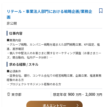
リテール・事業法人部門における戦略企画/業務企
画
非公開
仕事内容
■業務内容
・グループ戦略、カンパニー戦略を踏まえた部門戦略立案、KPI設定、推
進、進捗確認
・個人や中堅法人のお客さまに関するマーケティング調査（お客さまニー
ズ、競合動向、社内データ分析）
・個人や中堅法人のお客さまに関する営業戦略および施策の立案・実行支
求める経験 / スキル
援
・ネット証券との協働戦略の立案
■必須条件
・DXを活用した効率的な営業手法、業務支援策の検討
・証券会社、銀行、コンサル会社での経営戦略立案、企画立案、推進業務
経験のある方
・プロジェクトマネジメント経験のある方
900
2,000
東京都
想定年収
万円
~
万円
求人エントリー