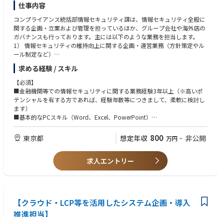
仕事内容
コンプライアンス統括部情報セキュリティ課は、情報セキュリティ全般に
関する企画・立案および管理を担っているほか、グループ会社や海外店の
ガバナンスも行っております。主には以下のような業務を担当します。
1） 情報セキュリティの維持向上に関する企画・運営業務（方針策定やル
ール制定など）
2）社内で進行する各種案件に対する情報セキュリティに関するアドバイ
求める経験 / スキル
ス
3) サイバーセキュリティを所管する部署との連携による情報セキュリティ
【必須】
の確保
■金融機関等での情報セキュリティに関する業務経験3年以上（※高いポ
4）個人情報保護法をはじめ情報管理に関する法令諸規則への対応に係る
テンシャルを有する方であれば、経験年数等につきまして、柔軟に検討し
事項
ます）
5）グループ内子会社、海外店の情報セキュリティに係るガバナンスに関
■基本的なPCスキル（Word、Excel、PowerPoint）
する業務
【歓迎】
800
東京都
想定年収
非公開
万円
~
・金融機関の企画部門・内部管理部門（法務・コンプライアンス等）等で
の情報セキュリティに関する業務経験
求人エントリー
・金商法等、金融関連の法令諸規則に関する基本的な知識
・司法関係の資格取得者、語学力、VBAやプログラミング等のスキル
【クラウド・LCP等を活用したシステム企画・導入
推進担当】