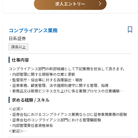
求人エントリー
コンプライアンス業務
日系証券
課長以上
仕事内容
コンプライアンス部門の幹部候補として下記業務を担当して頂きます。
・内部管理に関する規程等の立案と更新
・監督官庁・協会等に対する各種届出・報告
・証券事務、顧客管理、法令諸規則遵守に関する管理、指導
・新商品又は新規ビジネス立ち上げに係る業務プロセスの立案構築
・営業考査、広告審査、不公正取引の監視、顧客情報管理、法人関係情報
求める経験 / スキル
管理その他の証券モニタリング
・顧客又は役職員等に係る紛争や事故への対応 等
＜必須＞
・証券会社におけるコンプライアンス業務ならびに証券事務業務の経験
・証券会社のコンプライアンス部門における管理職経験
・内部管理責任者資格保有
＜歓迎＞
・英語力（中級以上）