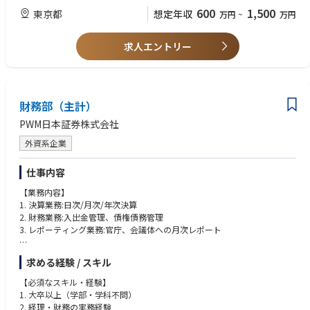
・宅地建物取引士、貸金業務取扱主任者などの資格保有者
600
1,500
東京都
想定年収
万円
~
万円
求人エントリー
財務部（主計）
PWM日本証券株式会社
外資系企業
仕事内容
【業務内容】
1. 決算業務:日次/月次/年次決算
2. 財務業務:入出金管理、債権債務管理
3. レポーティング業務:官庁、会議体への月次レポート
金融機関ならではの、日次決算や金融庁向けのレポート作成業務もありま
求める経験 / スキル
す。
【必須なスキル・経験】
※決算時期でも残業は月5時間を超えることはありません。
1. 大卒以上（学部・学科不問）
2. 経理・財務の実務経験