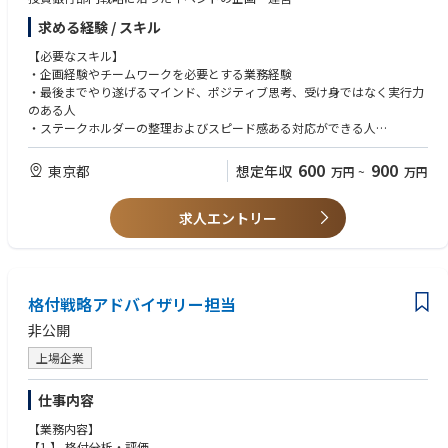
・大規模なクラウドベースのテクノロジーとクラウドソリューションの専
門家。AWS およびオンプレミスクラウドを含み、クラウド開発の最新動向
求める経験 / スキル
を把握しています。
【必要なスキル】
・プラットフォームとしての銀行サービス、動的コンテンツ管理、ソーシ
・企画経験やチームワークを必要とする業務経験
ャルメディアチャネル (Line、X (Twitter)、Instagram、LinkedIn など) など
・最後までやり遂げるマインド、ポジティブ思考、受け身ではなく実行力
のデジタル関連テクノロジーに関する確かな知識。・
のある人
チャネルアプリケーションと統合コンポーネント、一般的なデジタルおよ
・ステークホルダーの整理およびスピード感ある対応ができる人
び従来の統合テクノロジーを理解しています。
・コミュニケーション能力の高い方
・主要なシステムアーキテクチャコンポーネントを特定し、展開の障害を
取り除くソリューションをチームが構築できるよう提案および支援しま
600
900
東京都
想定年収
万円
~
万円
【尚可】
す。
・従業員500名以上の上場企業において総務、マーケティング・営業系
求人エントリー
（商品プロモーション・販促等）経験者
・官公庁などのイベント企画
【補足】
金融業界出身者以外でも可
格付戦略アドバイザリー担当
非公開
上場企業
仕事内容
【業務内容】
【1.】 格付分析・評価