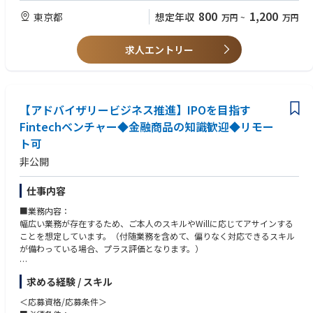
【歓迎要件（WANT）】
800
1,200
東京都
想定年収
万円
~
万円
■コンサルティング企業での人事領域における業務経験
求人エントリー
【アドバイザリービジネス推進】IPOを目指す
Fintechベンチャー◆金融商品の知識歓迎◆リモー
ト可
非公開
仕事内容
■業務内容：
幅広い業務が存在するため、ご本人のスキルやWillに応じてアサインする
ことを想定しています。（付随業務を含めて、偏りなく対応できるスキル
が備わっている場合、プラス評価となります。）
■フロント業務の一例：
求める経験 / スキル
・対委託会社RM
・対販社RM・勉強会対応等（委託会社との同伴等）
＜応募資格/応募条件＞
・新規商品（ファンドへの助言等）の組成に関連するフロント業務全般