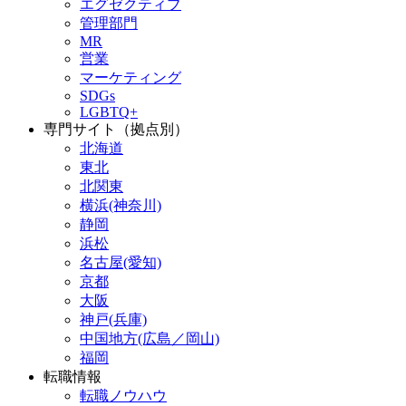
エグゼクティブ
管理部門
MR
営業
マーケティング
SDGs
LGBTQ+
専門サイト（拠点別）
北海道
東北
北関東
横浜(神奈川)
静岡
浜松
名古屋(愛知)
京都
大阪
神戸(兵庫)
中国地方(広島／岡山)
福岡
転職情報
転職ノウハウ