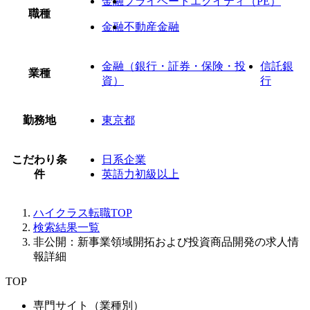
金融
プライベートエクイティ（PE）
職種
金融
不動産金融
金融（銀行・証券・保険・投
信託銀
業種
資）
行
勤務地
東京都
こだわり条
日系企業
件
英語力初級以上
ハイクラス転職TOP
検索結果一覧
非公開：新事業領域開拓および投資商品開発の求人情
報詳細
TOP
専門サイト（業種別）