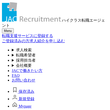
ハイクラス転職
エージェ
ント
Menu
転職支援サービスに登録する
ご登録済みの方
求人紹介を申し込む
求人検索
転職希望者
採用担当者
会社概要
JACで働きたい方
FAQ
お問い合わせ
保存済み
新規登録
Mypage