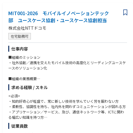
※オフィスベース組織への異動の場合、転居が必要となる可能性有
ニケーションを通じてすり合わせを⾏います。
フレームワーク・ライブラリ：Spring,Vue.js,React,他 (高速取引に特化し
（同組織でもリモートワークによる勤務は可）
た社内フレームワーク・メッセージングライブラリなど)
■出社に伴う費用について
コード品質を向上させるべく、本番にデプロイされるコードには、全てコ
MIT001-2026 モバイルイノベーションテック
インフラ・ミドルウェア：AWS(Windows,Linux),オンプレ,Docker,Oracle,
勤務事業所への出社については標準的な出社経路を事前に認定したうえ
ードレビューまたはペアプログラミングを実施しています。また、コード
MySQL,PostgreSQL, DynamoDB,他
部 ユースケース協創・ユースケース協創担当
で、
品質評価ツールを積極的に用いて効率化を図っています。
開発環境： IDE：Eclipse, IntelliJ,PyCharm,Visual Studio
その経路を用いた出社に伴い発生する費用を旅費としてお支払いしま
株式会社NTTドコモ
ソース管理：Git (GitHub Enterprise)
す。
顧客とともにビジネスを構築していくようなPJの場合、アジャイル・スク
CI/CD：Jenkins, CodeBuild,他
在宅勤務可
※新幹線、飛行機の利用も旅費規程に基づく範囲内で利用可となる場合
ラムが積極的に利用されています。例えば、1ヵ月以下の短い期間でのイ
コミュニケーション：JIRA, Redmine, Slack, Wiki
がございます。
テレーション開発を実践し、デイリーでスタンドアップミーティング、ま
詳細は個人ごとに異なるため内定後ご説明いたします。
仕事内容
たはそれに準じるチーム内の打ち合わせを行っています。また、継続的な
■その他
デプロイ（デリバリー）を行っています。
■組織のミッション
・業務命令に基づき出社（出張）が発生する場合がございます。
・社外協創／連携を交えたモバイル技術の高度化とリーディングユースケ
※最低出社日の指定はありませんが、業務状況に応じて出社が命ぜられ
ースのソリューション化
る頻度が変わる
可能性有
■組織の業務概要
・リモートワーク手当有：
・数年先を見据えたソリューションの開発と実証
200 円 × 「自宅」でのリモートワーク実施日数 (3H 以上）
求める経験 / スキル
・プラットフォーム構想に向けた技術検討
・他業界とのパートナー開拓および連携体制の構築
<必須>
■現状の組織の運営形態（参考）
・知的好奇心が旺盛で、常に新しい技術を学んでいく労を厭わない方
・配属先組織の平均残業時間 ／ 27H/月
■担当いただく業務概要
・柔軟性、協調性を持ち、社内外を問わずコミュニケーションが図れる方
・出社：本人の希望に応じ月数回程度
<担当業務>
・アプリケーション／サービス、及び、通信ネットワーク等、ICTに関わ
・出張：年6回程度
通信業界の動向や、社会的課題、最新技術動向を把握し、2026年〜以降
る幅広い知識を持つ方
・リモート（在宅勤務）／ 本人の希望に応じ週3回～5回
（5Gevolution及び6Gの時代）でのソリューションの開発業務
従業員数
・他社／他業界との連携／開拓
<求めるスキル>
・ソリューション実現の為の要素技術の検討／開発と実証