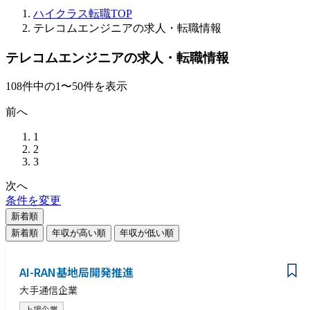
ハイクラス転職TOP
テレコムエンジニアの求人・転職情報
テレコムエンジニアの求人・転職情報
108
件
中の
1
〜
50
件を表示
前へ
1
2
3
次へ
条件を変更
新着順
新着順
年収が高い順
年収が低い順
AI-RAN基地局開発推進
大手通信企業
上場企業