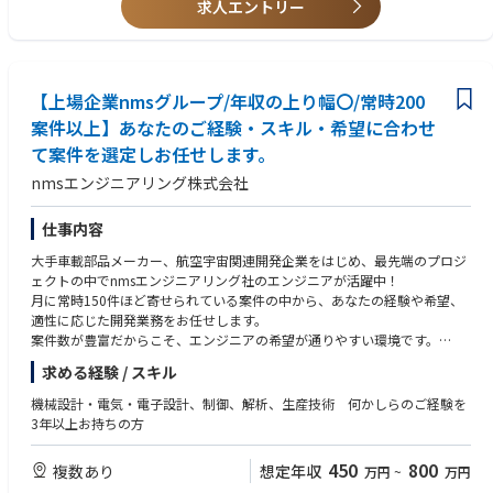
・扱う部品は下記
求人エントリー
・プロジェクトマネージメント経験
-人財・設備・予算などの横断管理業務
-車載スピーカー、アンプ等のオーディオ関連部品
・音声認識、Bluetooth、Wifi、ナビ、車載通信、オーディオ、カメラなど
https://www.nissanmotor.jobs/japan/MC/EEandSystemsEngineeringDivi
IVI搭載機能及び基盤技術の開発経験
sion/
③職場環境・働き方従業員の多様性（ダイバーシティ）とインクルージョ
・Android Automotiveや、OSSのアセットを活用したシステム設計
ンを尊重する職場環境です。社内外のグローバルな環境で国籍を問わない
・ソフトウェア開発経験
＜職場環境・働き方＞
【上場企業nmsグループ/年収の上り幅〇/常時200
多様なバックグラウンドを持った多くのステークホルダーと、お互いの力
・チームリーダー経験
部300名、各課20名規模のチームで、中途採用者の比率も高い部署です。
を合わせてより良いプロダクトづくりに取り組んでいます。お客様にとっ
案件以上】あなたのご経験・スキル・希望に合わせ
・車両電子電装の基礎知識があり、サービス実現に必要な車両システムが
量産開発、先行開発の両方を担当しており、職場も活発に論議する雰囲気
てより良い製品を提供するという共通目標に向かって、上位層含め、気づ
想定できる
て案件を選定しお任せします。
の部署です。社内のコネクテッド関連部署以外、海外拠点、海外サプライ
きを直ちに共有でき、他メンバーとの壁が低く、活発な意見交換ができる
・TOEIC：730
ヤとのコミュニケーション機会も多い部署です。
非常にオープンな雰囲気です。
nmsエンジニアリング株式会社
https://www.nissan-global.com/JP/INNOVATION/TECHNOLOGY/ARCHIV
■求める人物像
＜アピールポイント（職務の魅力）＞
E/CCS/
以下の志をもって行動する方
仕事内容
①自分たちで企画・提案し、価値を創出した新たなコネクティッドデバイ
https://www.nissanmotor.jobs/japan/MC/EEandSystemsEngineeringDivi
・ グローバルな感覚を持ち、多角的な視点で物事を考えられる方
スを製品化し、世界中のお客様に提供できることが、この仕事の最大のや
sion/
大手車載部品メーカー、航空宇宙関連開発企業をはじめ、最先端のプロジ
・ 最後まであきらめず物事をやりきる志を持つ方
りがいです。
ェクトの中でnmsエンジニアリング社のエンジニアが活躍中！
・ 成長を実感するために、学ぶ意欲と挑戦する勇気を持っている方
クルマと外をつなぐコネクティドカーのコアな部分の製品設計に携わるこ
＜アピールポイント（職務の魅力）/Selling point of this position＞
月に常時150件ほど寄せられている案件の中から、あなたの経験や希望、
・ 異なる文化・意見を受け入れ、積極的にコミュニケーションを図れる方
とができ、4G/5Gを始めとした革新し続ける通信技術を車に搭載し、新た
①職務を通して得られるスキル
適性に応じた開発業務をお任せします。
・ 公平性・透明性を意識して、業務に取り組める方
な価値を創造する試みに挑戦できます。
自身が開発に携わったプロダクト・サービスを通じて、世界中の人々のカ
案件数が豊富だからこそ、エンジニアの希望が通りやすい環境です。
・ 自ら進んでまず動く、現場主義で軽快なフットワークを持っている方
車両における各種車載ECUとモバイルネットワークを含むクラウドをシス
ーライフに影響を与えることができます。例えば、北米のQX80に搭載し
・ 世の中の新しい情報や技術に興味・関心を持って積極的に取り入れる柔
求める経験 / スキル
テムとして捉えた設計スキルや、システムを支えるコンポーネントの製品
たIndivisual Audioのように、世界初の技術でお客様のカーオーディオの常
＜案件例＞
軟性を持っている方
開発を通じた高度な技術知識、
識を覆すような仕事に携わることができます。また、社内外、及び海外拠
【業務内容】あなたの経験・希望・適性を基に、以下の開発業務をお任せ
機械設計・電気・電子設計、制御、解析、生産技術 何かしらのご経験を
さらにグローバルな環境で必要となる英語でのコミュニケーション能力だ
点の多岐に渡るメンバーと密にコミュニケーションをとることで、多角的
します。
3年以上お持ちの方
けでなく、関係するステークホルダーも多岐に渡るため優れたビジネスミ
で新鮮な意見を取り入れつつ、製品の品質を向上し続けることができる環
＝＝＝＝＝＝＝＝＝＝＝＝＝＝＝＝
ュニケーション能力も身につけることができます。
境があります。
■ 機械系エンジニア業務
450
800
複数あり
想定年収
万円
~
万円
・自動車（車体・ディーゼルエンジン・ドア等）の機械設計、機構設計
②将来的に目指せるキャリア、ポジション