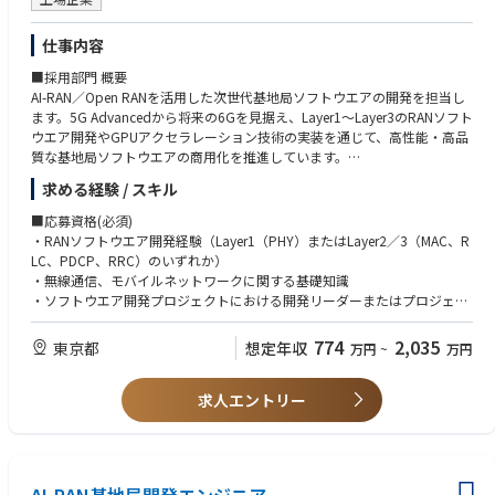
仕事内容
■採用部門 概要
AI-RAN／Open RANを活用した次世代基地局ソフトウエアの開発を担当し
ます。5G Advancedから将来の6Gを見据え、Layer1～Layer3のRANソフト
ウエア開発やGPUアクセラレーション技術の実装を通じて、高性能・高品
質な基地局ソフトウエアの商用化を推進しています。
求める経験 / スキル
■職務内容
【ミッション】
■応募資格(必須)
AI-RAN基地局開発を推進し、開発プロセスおよび開発体制の継続的な改善
・RANソフトウエア開発経験（Layer1（PHY）またはLayer2／3（MAC、R
を通じて、5G Advancedおよび将来の6G時代を支える基地局ソフトウエ
LC、PDCP、RRC）のいずれか）
アの商用化に貢献していただきます。
・無線通信、モバイルネットワークに関する基礎知識
・ソフトウエア開発プロジェクトにおける開発リーダーまたはプロジェク
【主な業務】
ト推進経験
・AI-RAN基地局開発の推進
・開発計画策定、進捗管理、品質管理の実務経験
774
2,035
東京都
想定年収
万円
~
万円
・開発計画の策定および進捗・品質管理
・開発チーム横断での課題管理・推進
■応募資格(歓迎)
・開発プロセスおよび開発体制の継続的な改善
求人エントリー
・C／C++などを用いた組込み／通信ソフトウエア開発経験
・Open RAN、vRAN、AI-RANなど次世代RANアーキテクチャに関する知
【具体的な業務】
識・開発経験
・プロジェクト計画・マイルストーンの策定および進捗管理
・アジャイル開発、DevOpsに関する知識・実務経験
・開発プロセス・開発フローの改善
・Git／GitHubを利用したチーム開発経験
・品質・生産性向上に向けた施策の企画・推進