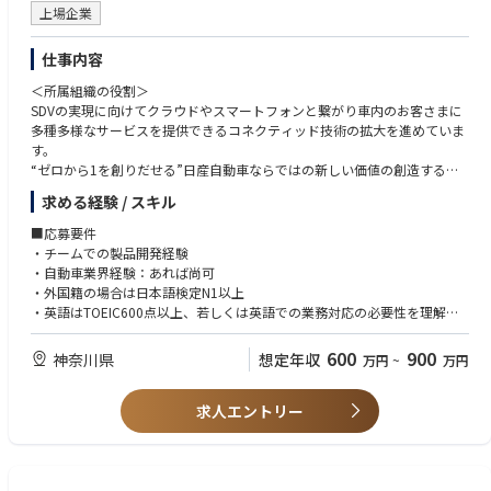
上場企業
記事：https://www.disco.co.jp/recruit/people/crosstalk/cross_talk_da
ini_new.html
動画：https://www.youtube.com/watch?v=e1k3UVQ-56s
仕事内容
・アプリケーション大学制度について
＜所属組織の役割＞
https://www.disco.co.jp/recruit/management/system/#ap_university
SDVの実現に向けてクラウドやスマートフォンと繋がり車内のお客さまに
多種多様なサービスを提供できるコネクティッド技術の拡大を進めていま
す。
“ゼロから1を創りだせる”日産自動車ならではの新しい価値の創造するこ
とに挑戦でき、かつ個人としても成長し将来的にスペシャリストやマネー
求める経験 / スキル
ジャーに進むことが期待できるポジションです。
■応募要件
＜職務内容＞
・チームでの製品開発経験
クラウドやスマートフォンと繋がり自動車を利用されるお客さまにより便
・自動車業界経験：あれば尚可
利で安全なサービスを提供できるコネクテッド技術および、自動運転技術
・外国籍の場合は日本語検定N1以上
の拡大を進めています。
・英語はTOEIC600点以上、若しくは英語での業務対応の必要性を理解し
SDVとしての車両とこれを取り巻くシステムの進化の中で行われますが、
入社後同等レベルを早期に目指す方
これを実現するうえで重要な役割を担うコネクティッドカーデバイスの将
600
900
神奈川県
想定年収
万円
~
万円
来戦略策定と部品設計を行います。
■歓迎要件
また、車外とつながる通信ユニット（TCU：Telematics Control Unit）の
・機能ロジック開発、仕様決定
開発にも携わり、通信技術を駆使した先進的な車載サービスや自動運転を
求人エントリー
・ハードウェア開発
実現していきます。
・ソフトウェア開発
・部品開発におけるプロジェクトマネジメント経験
■TCUが担う主な機能
・車載部品の性能・信頼性評価の経験
・リモートアクチュエーター：お客様のスマートフォンから無線でエアコ
・無線接続もしくはアンテナ開発経験