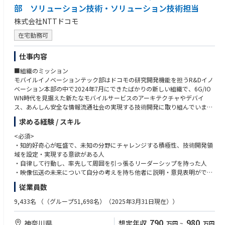
部 ソリューション技術・ソリューション技術担当
株式会社NTTドコモ
在宅勤務可
仕事内容
■組織のミッション
モバイルイノベーションテック部はドコモの研究開発機能を担うR&Dイノ
ベーション本部の中で2024年7月にできたばかりの新しい組織で、6G/IO
WN時代を見据えた新たなモバイルサービスのアーキテクチャやデバイ
ス、あんしん安全な情報流通社会の実現する技術開発に取り組んでいま
す。
求める経験 / スキル
■組織の業務概要
<必須>
・セルラーV2Xの社会実現に向けた協調型自動運転/遠隔運転システムや、
・知的好奇心が旺盛で、未知の分野にチャレンジする積極性、技術開発領
地域格差などの医療現場の社会課題解決に向けた遠隔手術支援・遠隔ロボ
域を設定・実現する意欲がある人
ット手術支援などを核とする新たなユースケースを創出・システム開発
・自律して行動し、率先して周囲を引っ張るリーダーシップを持った人
・映像伝送の未来について自分の考えを持ち他者に説明・意見表明ができ
■担当いただく業務概要
る人
従業員数
<担当業務>
6G/IOWN時代を見据え、遠隔制御を必要とする新たなモバイルサービスに
<求めるスキル>
9,433名
（（グループ51,698名）（2025年3月31日現在））
必須となるリアルタイム映像伝送基盤の開発
以下のいずれかの経験・知見がある方
・ネットワークが不安定になってもカクツキやフリーズが発生しない映像
・リアルタイム映像伝送方式/基盤/システムの開発経験・知見（実務5年
790
980
神奈川県
想定年収
万円
~
万円
伝送手法の考案・改善