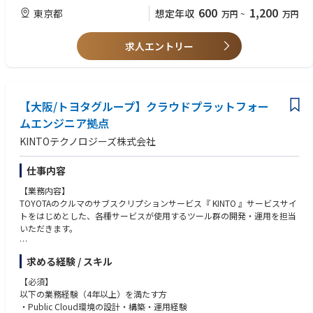
は、QMS（Quality Management System）活動を通じた、携帯電話サービ
・チームマネジメントスキル
600
1,200
東京都
想定年収
万円
~
万円
スの提供に必要な通信設備の設置／運用／保守における製品・業務に関す
・ビジネスレベルの英語力
る、品質強化／向上の支援を行っています。
・ネイティブレベルの日本語力
求人エントリー
＜魅力＞
■歓迎要件：
私たちは、この重要なミッションに貢献してくれる優秀な人材に対し、成
・豊富な経験に基づく社内外の幹部レベルとの業務遂行能力
長と挑戦の機会に満ちた環境を提供します。
・通信事業における品質管理や品質保証分野での業務経験
・最先端の技術環境：最新のモバイル通信技術に触れ、その進化を肌で感
【大阪/トヨタグループ】クラウドプラットフォー
じながら業務に取り組むことができます。
ムエンジニア拠点
・専門性と成長の機会：広範なネットワーク知識と高度な技術力を習得
KINTOテクノロジーズ株式会社
し、品質管理のスペシャリストとして大きく成長できる環境です。
・社会貢献の実感：あなたの仕事が、何百万人もの人々の生活を支え、社
会の発展に貢献していることを実感できます。
仕事内容
・チームワークとイノベーション：技術部門の専門家たちと共に、オープ
【業務内容】
ンな議論を通じて新たなアイデアを生み出し、実現していく喜びを味わえ
TOYOTAのクルマのサブスクリプションサービス『 KINTO 』サービスサイ
ます。
トをはじめとした、各種サービスが使用するツール群の開発・運用を担当
いただきます。
■業務内容
技術部門と共に、エンド・ツー・エンドの品質方針・品質目標を設定し、
プラットフォームは主にAWSなどのPublic Cloud上で稼働しています。そ
品質を持続的に維持・向上させ、また潜在的な課題を早期に発見・解決す
求める経験 / スキル
の環境をモニタリングするためのAWSマネージドサービスを組み合わせた
るQMS活動を進めていただきます。
仕組みや、障害対応やセキュリティのためのSaaS、内製ツールなど、開
品質問題発生時には、迅速な原因究明と対策立案の支援を行い、そこから
【必須】
発・運用を行うためのツールは多岐にわたります。
得られる知見を活かして新技術や新プロダクト導入時の品質評価と最適化
以下の業務経験（4年以上）を満たす方
の策定による将来的な品質向上にも寄与いただきます。
・Public Cloud環境の設計・構築・運用経験