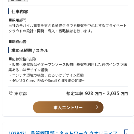
◆インフラエンジニア
＜案件例＞
仕事内容
・大手小売メーカー向けAWS設計構築
・大手物流企業向け大規模ネットワーク構築 etc.
■採用部門
当社のモバイル事業を支える通信クラウド基盤を中心とするプライベート
◆システムエンジニア
クラウドの設計・開発・導入・戦略検討を行います。
＜案件例＞
・大規模システムにおけるUI及び業務改善
■職務内容
・ECショップ運営会社向けSaaSサービスの開発 etc.
【ミッション】
求める経験 / スキル
会社の通信事業をさらに成長させるため、最先端の通信インフラを企画・
◆プロジェクトリーダー
提案し、新たなビジネスチャンスを生み出すことがミッションです。
■応募資格(必須)
各種参画案件にて、以下業務を担当
【主な業務】
・仮想化基盤製品やオープンソース仮想化基盤を利用した通信インフラ構
・メンバーの工数管理、タスク管理、業務報告、技術サポート、育成
クラウドの専門知識を活かして関連部署と連携し、通信インフラ向けクラ
築あるいはデザイン経験
・顧客への営業、提案、顧客企業の開拓支援
ウドの価値を高め、新しいビジネスソリューションを創出します。
・コンテナ環境の構築、あるいはデザイン経験
・上流設計、開発各工程における業務支援 etc.
【具体的な業務】
・4G／5G Core、RANやSmall Cell技術の知識
＜次世代通信インフラにおける下記業務＞
・ネットワーク（LAN、WAN、TCP／IP）の知識
・企画・設計・導入・運用までの高度化を推進し、エコシステム構築や社
・4G／5Gのプロトコルスタックの知識
928
2,035
東京都
想定年収
万円
~
万円
＋αのスキルを身につけてさらに価値を高める
内標準を実現
・海外ベンダーとの交渉経験（英語でのコミュニケーション）
￣￣￣￣￣￣￣￣￣￣￣￣￣￣￣￣￣￣￣￣￣
・モバイル事業の成長を促す戦略の提案
これまでの経験を活かしつつ、チーム内でのリーダーやサブリーダーとし
・ネットワーク機能のクラウドネイティブ化と自動化の実現
求人エントリー
■応募資格(歓迎)
て、育成やマネジメントも経験できるため、技術面以外でのスキルが身に
・継続的な機能改善や新規機能に向けた対応
・4G／5G Core NF（Network Function）やDU／CU（基地局機能相当）の
付き、さらにキャリアの選択肢を広げられます。
オンボーディングに関する業務経験
■仕事の魅力
・VNF／CNFアプリケーションの設計・開発・導入経験
・次世代インフラ構想の中心メンバーとして、自ら提案を実行・実現でき
・セキュリティに関する設計・構築・運用経験
今までの経験・スキルを活かせるポジションをご提案します！
1029431_品質管理部：ネットワーク クオリティア
る裁量の大きい環境です。