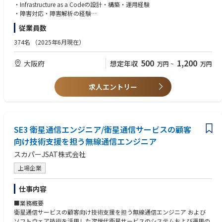
本ポジションでは、同じグループの他チームと連携して、ツール全体のガ
・Infrastructure as a Codeの設計・構築・運用経験
バナンスを維持し、アプリケーションチームのニーズに基づいたマネージ
＜主な業務内容＞
・障害対応・障害解析の経験
ドサービスやSaaSソリューションの企画・導入検討を行います。また、ア
・品質KPIの定義とモニタリング
従業員数
プリケーションチームの成功を支援するために、プログラミング言語（G
・品質課題の管理、解決支援
【歓迎】
o/その他）を使用した新規ツールの利用サポートや、既存ツールの運用・
・品質監査の計画と実行
・コンピュータサイエンスの学士号または同等の経験
374名
（2025年6月現在）
改善を担当していただきます。アプリケーションチームとの技術的なコミ
・製品、業務品質に関する経営陣への報告
・Java/Go/Pythonを用いたアプリケーション開発経験
ュニケーションを通じて、最適なソリューションを提供し、アプリケーシ
・Docker, Amazon ECS, Kubernetesでのコンテナ、オーケストレーション
500
1,200
大阪府
想定年収
万円
~
万円
ョンチームの満足度の向上を目指します。
＜具体的なプロジェクト事例＞
ツールを使用したサービス設計・運用経験
・携帯電話基地局における現地対応数削減に向けたハードウェア故障率の
Terraform, Ansible, PackerでのIaC運用経験
【具体的な業務内容】
抑制プロジェクト
・CI/CDパイプライン設計・構築・運用経験
求人エントリー
・マネージドサービスやSaaSソリューションの企画・導入検討
・VOC×ネットワークデータの相関分析に基づく無線アクセスネットワー
・NewRelicやGrafanaLabsを用いたオブザバビリティツールの構築・運
・既存ツール、SaaSの運用改善
クの輻輳対策や通信エリアの品質改善プロジェクト
用・展開経験
・クラウドネイティブアプリケーションの開発とデプロイメント
・ElasticSearchやNewRelic、SplunkなどのSaaSの導入・運用経験
・継続的なシステムの監視、パフォーマンスチューニング、障害対応
※カルチャー：https://corp.rakuten.co.jp/careers/culture/
・AWS認定ソリューションアーキテクト プロフェッショナルの資格保有
・アプリケーションチームとの連携による要件定義と技術提案
SE3 衛星通信エンジニア/衛星通信サービスの顧客
・生成AIに関連するツールの技術選定と検証
【人物像】
向け技術支援を担う無線通信エンジニア
・組織/役割を越えたコミュニケーションが可能な方
スカパーJSAT株式会社
【ポジションの魅力】
・新しいサービスや技術に対する好奇心、チャレンジ精神をお持ちの方、
モビリティサービスの運用保守に携わることができます。
常に自己研鑽をする方
上場企業
AWS上のマネージドサービスやSaaSなど、担当するプラットフォームは多
・自立して動き、与えられたタスクを完遂させる能力をお持ちの方
岐にわたるため、幅広い知識、経験を得ることができます。
・顧客志向で、顧客の成功を第一に考えられる方
仕事内容
全社で使用するプラットフォームのあるべき姿を考えた企画検討と実装・
改善を行うことができます。
■業務概要
アプリケーションチームの要望から要件を抽出し、技術トレンドに沿った
衛星通信サービスの顧客向け技術支援を担う無線通信エンジニア および
新機能の提案、省力化や改善など、上流工程から実装、運用まで行うこと
ソフトウェア技術を活用した次世代衛星サービスのシステムおよび運用の