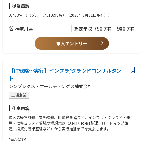
（5Gevolution及び6Gの時代）でのソリューションの開発業務
将来的には以下のキャリアを目指すことができます。
従業員数
・他社／他業界との連携／開拓
<求めるスキル>
・ネットワークアーキテクト
・ソリューション実現の為の要素技術の検討／開発と実証
以下に相当するスキル・経験を有する方（資格保有は必須ではない）
9,433名
（（グループ51,698名）（2025年3月31日現在））
・インフラアーキテクト
・社内事業部門と連携したソリューションの社会実装
・無線通信関連の教育、実務経験がある
・プロジェクトマネージャー
・メンバ育成
・通信ソリューション関する業務経験がある
・インフラ技術責任者（テックリード）
790
980
神奈川県
想定年収
万円
~
万円
・IPネットワークに関する業務経験がある
<業務の魅力>
・6G時代での「あたりまえ」のソリューションを初期検討から携われる
<その他あると望ましいスキル>
求人エントリー
・ソリューション検討を通じて、最新技術動向の把握による技術力のブラ
・生成AI等、AIに関わる開発経験
ッシュアップ、パートナーとの協業検討を通したコミュニケーション・ネ
・第一級陸上無線技術士（入社後取得でも可）
ゴシエーションスキルの向上など、新規ソリューション開発に必要なスキ
ル全般を伸ばすことが出来る
・実証実験を通してネットワークの実践的な構築運用によるスキル底上
【IT戦略〜実行】インフラ/クラウドコンサルタン
げ、及び、移動通信網に関する広範囲かつ深いスキルを身につける事が出
ト
来る
シンプレクス・ホールディングス株式会社
■候補者へのメッセージ
上場企業
次世代のネットワークを実際にどのように活用していくのか、それを用い
てどのように社会に貢献していくのか、様々なパートナーと共に一からソ
仕事内容
リューションを作り上げていく、大変やりがいのあるポストです。
あなたが培ってきた力を是非、ドコモで発揮していただきたい。
顧客の経営課題、業務課題、IT 課題を踏まえ、インフラ・クラウド・運
用・セキュリティ領域の構想策定（As-Is / To-Be整理、ロードマップ策
－－－－－－－－－－－－－－－－－－－－－－－－－－－－
定、投資対効果整理など）から実行推進までを支援します。
■働き方の目安（※メンバー（業務・意向）により異なる）
[主な業務]