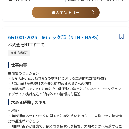
以上）
・各事業領域の特色を考慮し、人だけでなくロボットやIoT機器が見るこ
・映像信号処理の分野に精通し、深い知見のある方（大学時代を含めて5
とも考慮した絵作りの検討
年以上）
求人エントリー
・映像伝送基盤を活用した社内外サービス検証試験の実施支援
・映像圧縮・伝送方式におけるAI技術の適用検討・実施
<その他あると望ましいスキル>
・映像圧縮方式について研究・開発経験のある方
<業務の魅力>
・様々な社会課題解決に向けて「IOWNや6Gをはじめとする最先端のネッ
6GT001-2026 6Gテック部（NTN・HAPS）
トワーク技術」と「皆様が有する映像伝送技術」を組み合わせた開発・検
株式会社NTTドコモ
証にいち早く着手できるため、強いパートナーを巻き込み、世界に先駆け
た取り組みに携わることができます
在宅勤務可
・モバイル映像伝送技術に関するドコモ内のオピニオンリーダーとしてあ
らゆる場面で広く活躍できるチャンスがあります
仕事内容
・ドコモが保有する大量の基盤データとAI技術を駆使して、あらゆるデー
タアクセスの窓口を対象とした新しい映像伝送に携わることができます
■組織のミッション
・５G-Advanced及び６Gの標準化における主導的な立場の維持
■候補者へのメッセージ
・6Gに向けた無線研究開発と研究成果の５Gへの適用
労働人口不足による働き方改革やAI活用によるロボットの導入により、映
・組織横通しでの６Gに向けた中期戦略の策定と将来ネットワークグラン
像伝送システムはどう変わるべきでしょうか？IOWN/6Gの超高速通信の時
ドデザイン検討推進と部内外での情報共有推進
代になれば、通信におけるラストワンマイルの課題は解決するのでしょう
・事業成長に向けた構造改革と社員エンゲージメント向上
求める経験 / スキル
か？リアルタイムで見えるものを取得し遅延なくストレスなく伝送する技
術は必要不可欠ですが、「有るようで無い」奥の深い領域でもあります。
■組織の業務概要
<必須>
人口は減少していますが、ロボットやIT機器が導入されることで、リアル
・HAPSを含めたNTN宇宙関連通信技術の研究開発
・無線通信ネットワークに関する知識と想いを持ち、一人称でその技術検
タイムの動画伝送量は爆発的に増えるかもしれません。人間以外の電子機
・5G Evolution、6Gに向けた標準化、研究開発
討の推進ができる方
器が見る映像はどうあるべきでしょうか？日々進化するAI技術はどのよう
・商用ネットワーク開発に向けた技術支援
・知的好奇心が旺盛で、飽くなき探究心を持ち、未知の分野へも臆するこ