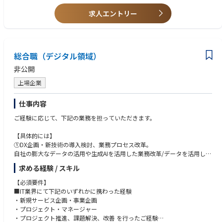
②やりがい
・熱交換器の設計業務
コネクテッドカーおよびサービス開発におけるコンポーネント開発エンジ
様々な協力会社や海外サプライヤーと協業しながら、コネクテッドカー＆
・航空機・人工衛星・防衛機器に関する機械設計
求人エントリー
ニアとしてキャリアを積んだ後は、マネジメントポジションへのステップ
サービスを展開する世界中の地域との会議があり、英語を使ったコミュニ
・無線機器・防衛機器の機械設計
アップも可能です。
ケーションの機会も多く技術領域や文化背景の違うメンバーと切磋琢磨し
・自動車用電装部品・情報通信系部品（コネクタ等）の製品設計
ながら業務を行う環境です。オーディオに関わる部品のハードウェアとソ
・プラント配管設計業務
フトウェアの開発に関わることが出来ます。「音」を通して世界中のお客
・組立作業研究、組立工程分析、手順（TS）策定
総合職（デジタル領域）
様に新しい価値体験や喜びを与えることが出来るポジションです。中途入
・生産工程設計、生産技術業務
社社員の経験事例：・電機メーカー、Tier1でTV tuner ハードウェア開発、
非公開
カメラ制御ユニットやソフトウェア開発経験
■ 電気・電子エンジニア業務
・FPGA設計（防衛向け試験装置／高速通信インターフェース）
上場企業
・LSI（デジタル）回路設計
・無線機器に関する回路設計
仕事内容
・防衛用シミュレーション機器の工程間検査、機能・性能試験、完成品検
ご経験に応じて、下記の業務を担っていただきます。
査
・図面作成、回路図作成補助
【具体的には】
＝＝＝＝＝＝＝＝＝＝＝＝＝＝＝＝
①DX企画・新技術の導入検討、業務プロセス改革。
【年収例】
自社の膨大なデータの活用や生成AIを活用した業務改革/データを活用した
550万円／中途入社2年目／機械設計（30歳)（月給46万円）
新規事業の立上げ支援/既存のRPAツールを別ツールにリプレイスし社内の
740万円／中途入社3年目／機械設計プロジェクトリーダー（48歳）（月
求める経験 / スキル
活用推進/既存の中規模レガシーシステムの刷新等
給62万円）
【必須要件】
②社内インフラ領域。クラウド化やセキュリティ対策、GoogleWorkspac
■ポイント
■IT業界にて下記のいずれかに携わった経験
eの運用・活用推進など
“エンジニアファースト”を第一に、エンジニアの希望に応じたアサインを
・新規サービス企画・事業企画
行っています。
・プロジェクト・マネージャー
③社内外の複数の大規模システムの刷新もしくは新規導入に向けた企画、
構想設計にチャレンジしたい/設計力を磨きたい/トレンド技術・最先端開
・プロジェクト推進、課題解決、改善 を行ったご経験