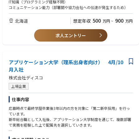
IT知識（プログラミング経験不問）
・自宅（国内限定）
2. ICT戦略グループ
コミュニケーション能力（部署間や協力会社への伝達が発生するため）
※業務上の必要性により、上長等から出社を命じられる場合有
情報通信技術部の経営貢献および社会貢献に寄与するためのICT戦略の策
■勤務地備考
定支援。クラウド、データ、セキュリティ、アプリケーションなどのICT
500
900
北海道
想定年収
万円
~
万円
※出社の場合は以下の事業所に出社
戦略立案・推進。「都市計画」に例えられる全社的な情報通信システムの
・事業所名：ドコモR&Dセンタ
最適化と整備を大所高所から見据え策定。企業戦略の策定やプロジェクト
・住所： 神奈川県横須賀市光の丘3-5
統括管理も含む。
求人エントリー
・最寄り駅：
京浜急行「YRP野比駅」下車、タクシー利用、
3. 情報セキュリティグループ
所要時間は約5分、タクシー料金は約1000円です。
ICT戦略と連携し、全社的な情報セキュリティの統括業務を担当。電力制
JR横須賀線「久里浜」駅下車、タクシー利用、
御システムを中心としたセキュリティ強化と維持施策の企画・実施。セキ
所要時間は約15分、タクシー料金は約2000円です。
アプリケーション大学（理系出身者向け） 4月/10
ュリティ監視ツールの導入、インシデント対応体制の強化。OT-SOC（電
・禁煙環境：全面禁煙
力制御システムの監視体制）強化、24時間365日の監視体制構築、監視員
月入社
■転勤
育成。独自の情報システムとインフラ基盤に関するセキュリティ確保・維
株式会社ディスコ
・数年単位で専門性や適性を軸に異動が発生する場合有
持の先行的取り組み等。
※リモートスタンダード組織への異動の場合、原則転居・転勤は無
上場企業
※オフィスベース組織への異動の場合、転居が必要となる可能性有
4. DX推進グループ
（同組織でもリモートワークによる勤務は可）
全社のデジタルトランスフォーメーション（DX）推進を担当。各部門に溶
仕事内容
■出社に伴う費用について
け込み、業務変革を促進。デザインシンキングによるアイディア創出やPo
勤務事業所への出社については標準的な出社経路を事前に認定したうえ
C（概念検証）の企画・実施。DXテーマの提案から導入までのプロジェク
応募時点で最終学歴卒業後3年以内の方を対象に「第二新卒採用」を行っ
で、
ト全般を管理。グループ全体のDX推進エンジンを目指す社内DXコンサル
ています。
その経路を用いた出社に伴い発生する費用を旅費としてお支払いしま
ティング組織。
新卒総合職として入社後、アプリケーション大学制度を通じて、複数部署
す。
で実務を経験した上で配属先を選択していきます。
※新幹線、飛行機の利用も旅費規程に基づく範囲内で利用可となる場合
5. データマネジメントソリューショングループ
がございます。
各部門のデータドリブン戦略立案を支援。統合データ活用基盤整備に向け
【アプリケーション大学とは？】