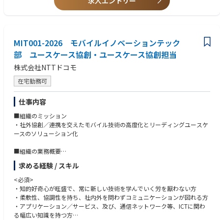
求人エントリー
L2 / L3ネットワークアーキテクチャ設計を担当。
・AWS / Azureネットワーク設計経験（Transit Gateway / ExpressRoute
等）
■官公庁ネットワーク基盤刷新
・ゼロトラスト / SASEなどのセキュリティアーキテクチャ知識
拠点間VPNネットワークの設計およびネットワークセキュリティ設計。
・大手SIerまたはユーザー企業でのネットワーク案件経験
MIT001-2026 モバイルイノベーションテック
■次世代ネットワーク基盤プロジェクト
【必要資格】
部 ユースケース協創・ユースケース協創担当
SD-WANやクラウドネットワークを活用したネットワーク基盤構築案件。
以下いずれか
株式会社NTTドコモ
・CCNP以上（CCIE歓迎）
【得られる経験・成長】
・ネットワークスペシャリスト
在宅勤務可
こうした経験は、年収やスキルだけでなく、市場におけるポジションを大
きく引き上げます。
仕事内容
単なる上流工程のエンジニアにとどまらず、技術で意思決定できるエンジ
ニアとして、当社のコア技術を担い、技術を推進する立場での活躍を期待
■組織のミッション
しています。
・社外協創／連携を交えたモバイル技術の高度化とリーディングユースケ
ースのソリューション化
【当社の考え方】
当社では、エンジニアとしての価値向上がそのまま会社の価値向上につな
■組織の業務概要
がると考えています。
・数年先を見据えたソリューションの開発と実証
既存の業界に適応するのではなく、自ら価値を定義し、会社と共に次のス
求める経験 / スキル
・プラットフォーム構想に向けた技術検討
タンダードをつくっていく——そのような意志を持つ方に、裁量ある環境
・他業界とのパートナー開拓および連携体制の構築
<必須>
を提供します。
・知的好奇心が旺盛で、常に新しい技術を学んでいく労を厭わない方
■担当いただく業務概要
・柔軟性、協調性を持ち、社内外を問わずコミュニケーションが図れる方
【キャリアパス】
<担当業務>
・アプリケーション／サービス、及び、通信ネットワーク等、ICTに関わ
ネットワーク設計の経験を活かし、インフラアーキテクチャ設計やプロジ
通信業界の動向や、社会的課題、最新技術動向を把握し、2026年〜以降
る幅広い知識を持つ方
ェクトリードを担うポジションとして専門性を高めることが可能です。