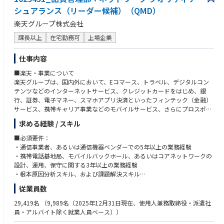
・3GPP（国際標準仕様）、O-RAN、CNCFなどのOSSコミュニティに関す
・専門知識や経験を活かした新たな業務に挑戦する機会があるなど、積極
シュアランス（リーダー候補）（QMD）
る理解
現在募集しているエンジニア採用の中から、あなたに合ったポジションを
的な挑戦を後押しする環境があります。
・プロジェクトマネージャーもしくはプロジェクトリーダーとしての実務
楽天グループ株式会社
幅広くご提案します。
・さまざまな専門分野のメンバーが在籍しており、領域を超えた技術交流
経験
が行われています。
・TOEIC L＆R 700点以上
課長以上
在宅勤務可
上場企業
特定のポジションに限定することなく応募できますので、スキルアップが
・ポジションや年齢、性別、国籍にとらわれずにフラットな意見交換がで
できる場が見つかる可能性があります。また、ポジションに悩まれてる方
きる風土があります。
仕事内容
もぜひこちらにご応募ください
■楽天・事業について
このような方におすすめの募集です！
楽天グループは、国内外において、Eコマース、トラベル、デジタルコン
テンツなどのインターネットサービス、クレジットカードをはじめ、銀
「現状で希望するポジションがはっきりしていない」
行、証券、電子マネー、スマホアプリ決済といったフィンテック（金融）
サービス、携帯キャリア事業などのモバイルサービス、さらにプロスポー
「自分に合った職種を幅広く提案してほしい」
ツといった多岐にわたる分野で70以上のサービスを提供しています。これ
求める経験 / スキル
らサービスを、楽天会員を中心としたメンバーシップを軸に有機的に結び
「バックエンド、フロントエンドどちらか選べない」
付けることで、他にはない独自の「楽天エコシステム（経済圏）」を形成
■必須要件：
しています。
・通信事業者、あるいは通信機器ベンダーでの5年以上の業務経験
「今後、 力をつけていくために上流の開発に携わりたい」
・携帯電話基地局、モバイルバックホール、あるいはコアネットワークの
※数字でみる楽天の事業
設計、運用、保守に関する3年以上の業務経験
https://corp.rakuten.co.jp/careers/services/
・根本原因分析スキル、および課題解決スキル
・ 多国籍環境における業務、およびミーティングファシリテーションスキ
従業員数
■部署・サービスについて
ル
今回のポジションは、楽天グループ株式会社に所属しながら、楽天モバイ
・部門横断的な環境におけるプレゼンテーション／コミニュケーションス
29,419名
（9,989名（2025年12月31日現在、使用人兼務取締役・派遣社
ルの品質管理を行うポジションです。
キル
員・アルバイト除く就業人員ベース））
このポジションを有する楽天モバイル株式会社のネットワーク品質管理室
・プロジェクトマネジメント、またはプログラムマネジメントスキル