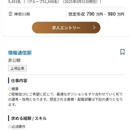
以下に相当するスキル・経験を有する方（資格保有は必須ではない）
9,433名
（（グループ51,698名）（2025年3月31日現在））
・社内事業部門と連携したソリューションの社会実装
・無線通信関連の教育、実務経験がある
・メンバ育成
・通信ソリューション関する業務経験がある
790
980
神奈川県
想定年収
万円
~
万円
・IPネットワークに関する業務経験がある
<業務の魅力>
・6G時代での「あたりまえ」のソリューションを初期検討から携われる
<その他あると望ましいスキル>
求人エントリー
・ソリューション検討を通じて、最新技術動向の把握による技術力のブラ
・生成AI等、AIに関わる開発経験
ッシュアップ、パートナーとの協業検討を通したコミュニケーション・ネ
・第一級陸上無線技術士（入社後取得でも可）
ゴシエーションスキルの向上など、新規ソリューション開発に必要なスキ
ル全般を伸ばすことが出来る
・実証実験を通してネットワークの実践的な構築運用によるスキル底上
情報通信部
げ、及び、移動通信網に関する広範囲かつ深いスキルを身につける事が出
非公開
来る
上場企業
■候補者へのメッセージ
次世代のネットワークを実際にどのように活用していくのか、それを用い
仕事内容
てどのように社会に貢献していくのか、様々なパートナーと共に一からソ
リューションを作り上げていく、大変やりがいのあるポストです。
◇概要
あなたが培ってきた力を是非、ドコモで発揮していただきたい。
ご経験並びにご希望に応じて、最適なポジションをすり合わせていく形で
の選考・採用となります。想定される業務・配属部署は下記の通りとなり
－－－－－－－－－－－－－－－－－－－－－－－－－－－－
ます。
■働き方の目安（※メンバー（業務・意向）により異なる）
1. 情通業務管理グループ
求める経験 / スキル
リモートスタンダード適用組織となります。
情報通信部門の運営管理全般を担当。組織体制の見直しや業務プロセスの
https://group.ntt/jp/newsrelease/2022/06/24/220624a.html
最適化など、部門全体の統括業務を担う。
◇必須要件
■勤務地