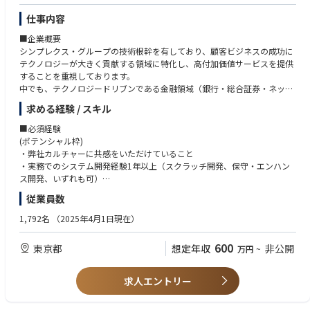
（同組織でもリモートワークによる勤務は可）
・R&Dおよび標準化に力を入れているオペレータとしてプレゼンスを持つ
■出社に伴う費用について
仕事内容
ドコモの一員として活動できる。
勤務事業所への出社については標準的な出社経路を事前に認定したうえ
■企業概要
で、
－－－－－－－－－－－－－－－－－－－－－－－－－－－－
シンプレクス・グループの技術根幹を有しており、顧客ビジネスの成功に
その経路を用いた出社に伴い発生する費用を旅費としてお支払いしま
テクノロジーが大きく貢献する領域に特化し、高付加価値サービスを提供
す。
■働き方の目安（※メンバー（業務・意向）により異なる）
することを重視しております。
※新幹線、飛行機の利用も旅費規程に基づく範囲内で利用可となる場合
リモートスタンダード適用組織となります。
中でも、テクノロジードリブンである金融領域（銀行・総合証券・ネット
がございます。
https://group.ntt/jp/newsrelease/2022/06/24/220624a.html
証券・FX事業者等）においては、国内トップブランドとしてのポジション
詳細は個人ごとに異なるため内定後ご説明いたします。
求める経験 / スキル
■勤務地
獲得に向けて積極的に取り組んでまいりました。今後は、同領域で先行獲
■その他
・自宅（国内限定）
得したキーテクノロジー（AI、クラウド等）を活用し、金融以外の複数領
■必須経験
・業務命令に基づき出社（出張）が発生する場合がございます。
※業務上の必要性により、上長等から出社を命じられる場合有
域に向けて事業を拡大していく方針です。弊社がビジネスを推進する上で
(ポテンシャル枠)
※最低出社日の指定はありませんが、業務状況に応じて出社が命ぜられ
■勤務地備考
以下の2点は特に強く意識しており、顧客にとって極めてユニークな存在
・弊社カルチャーに共感をいただけていること
る頻度が変わる
※出社の場合は以下の事業所に出社
となることを目指しています。
・実務でのシステム開発経験1年以上（スクラッチ開発、保守・エンハン
可能性有
・事業所名：ドコモR&Dセンタ
(1)単なるシステム開発ベンダーではなく、顧客ビジネスにも深く精通した
ス開発、いずれも可）
・リモートワーク手当有：
・住所： 神奈川県横須賀市光の丘3-5
テクノロジーパートナーとして、顧客との直接取引にこだわり、下請けに
・国籍不問（ただしN1取得必須、かつビジネス上のコミュニケーションが
200 円 × 「自宅」でのリモートワーク実施日数 (3H 以上）
従業員数
・最寄り駅：
丸投げを行わないこと。
円滑に取れる方）
京浜急行「YRP野比駅」下車、タクシー利用、
(2)コンサルティングから要件定義、システム開発、運用保守、その後の改
■現状の組織の運営形態（参考）
1,792名
（2025年4月1日現在）
所要時間は約5分、タクシー料金は約1000円です。
善提案まで、全フェーズを一気通貫で行うこと。
■歓迎経験
・配属先組織の平均残業時間 ／ 27H/月
JR横須賀線「久里浜」駅下車、タクシー利用、
(ポテンシャル枠)
・出社：本人の希望に応じ月数回程度
600
東京都
想定年収
非公開
所要時間は約15分、タクシー料金は約2000円です。
万円
~
■仕事内容
JavaもしくはPythonを用いての開発経験
・出張：年6回程度
・禁煙環境：全面禁煙
システムエンジニア・開発メンバーとして採⽤されると特定のプロジェク
・リモート（在宅勤務）： 本人の希望に応じ週3回～5回
■転勤
トに配属され、顧客と連携を取りながら機能開発などの設計、開発、テス
■主要な技術スタック（プロジェクトにより詳細は異なります）
求人エントリー
・数年単位で専門性や適性を軸に異動が発生する場合有
トなどを遂⾏する役割が期待されます。 配属されるプロジェクトやシステ
言語：主にJavaを利用、PJによってはKotlin,Swift,Go,C++,Python, Type
※リモートスタンダード組織への異動の場合、原則転居・転勤は無
ムの性質、プロジェクトのフェーズなどは、選考プロセスにおけるコミュ
Script,Javascript などを利用