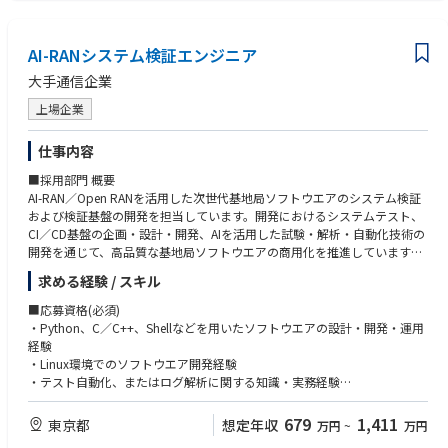
・Git／GitHubを利用したチーム開発経験
【具体的な業務】
・AI・機械学習を活用したソフトウエア開発経験
・Layer1（PHY）またはLayer2/3（MAC、RLC、PDCP、RRC）のソフト
・英語ドキュメントの読解／英語による社内外とのコミュニケーション能
AI-RANシステム検証エンジニア
ウエア開発
力
・C／C++を用いた基地局ソフトウエアの設計・実装
大手通信企業
・3GPP仕様に基づく無線通信機能の設計・実装・性能最適化
・GPU／CUDAを活用したアクセラレーション技術の実装・最適化
上場企業
■仕事の魅力
仕事内容
・AI-RAN／Open RANの商用化を支える基地局ソフトウエア開発に携わる
■採用部門 概要
ことができます。
AI-RAN／Open RANを活用した次世代基地局ソフトウエアのシステム検証
・Layer1～Layer3まで幅広いRANソフトウエア開発を通じて、高い専門性
および検証基盤の開発を担当しています。開発におけるシステムテスト、
を身につけることができます。
CI／CD基盤の企画・設計・開発、AIを活用した試験・解析・自動化技術の
・GPUやAIなど最先端技術を活用したソフトウエア開発に挑戦できます。
開発を通じて、高品質な基地局ソフトウエアの商用化を推進しています。
・次世代モバイルネットワークを支える社会インフラの開発に携わること
ができます。
求める経験 / スキル
■職務内容
【ミッション】
■応募資格(必須)
AIを活用した開発・検証基盤（CI／CD）の構築・高度化を通じて、AI-RAN
・Python、C／C++、Shellなどを用いたソフトウエアの設計・開発・運用
開発の品質向上と開発効率の最大化を実現し、次世代基地局ソフトウエア
経験
の商用化に貢献していただきます。
・Linux環境でのソフトウエア開発経験
・テスト自動化、またはログ解析に関する知識・実務経験
【主な業務】
・AI-RAN開発向けCI/CD基盤の企画・設計・開発
■応募資格(歓迎)
679
1,411
東京都
想定年収
万円
~
万円
・AIによる自動試験、自動ログ解析、自動コード修正および再テスト自動
・CI／CD基盤、DevOps