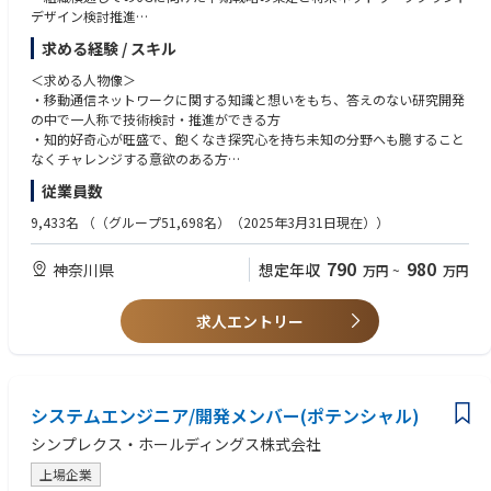
※リモートスタンダード組織への異動の場合、原則転居・転勤は無
・R&Dおよび標準化に力を入れているオペレータとしてプレゼンスを持つ
デザイン検討推進
※オフィスベース組織への異動の場合、転居が必要となる可能性有（同
ドコモの一員として活動できる。
・部内外での情報共有推進とDX推進による部内業務効率向上
組織でもリモートワークによる勤務は可）
求める経験 / スキル
■出社に伴う費用について
－－－－－－－－－－－－－－－－－－－－－－－－－－－－
■組織の業務概要
＜求める人物像＞
勤務事業所への出社については標準的な出社経路を事前に認定したうえ
・6Gネットワークアーキテクチャに関するコンセプトおよび要素技術の設
・移動通信ネットワークに関する知識と想いをもち、答えのない研究開発
で、
■働き方の目安（※メンバー（業務・意向）により異なる）
計・検討
の中で一人称で技術検討・推進ができる方
その経路を用いた出社に伴い発生する費用を旅費としてお支払いしま
リモートスタンダード適用組織となります。
・3GPP SA/CT Rel-19以降標準化、IPR確保
・知的好奇心が旺盛で、飽くなき探究心を持ち未知の分野へも臆すること
す。
https://group.ntt/jp/newsrelease/2022/06/24/220624a.html
・他業界との将来ビジョンの積極的議論・連携
なくチャレンジする意欲のある方
※新幹線、飛行機の利用も旅費規程に基づく範囲内で利用可となる場合
■勤務地
・困難な状況でも、ゴールを見据えてそこに進むためのリーダーシップの
がございます。詳細は個人ごとに異なるため内定後ご説明いたします。
・自宅（国内限定）
従業員数
■担当いただく業務概要
発揮できる方・柔軟性、協調性を持ち、社内外を問わず日本語・英語でコ
■その他
※業務上の必要性により、上長等から出社を命じられる場合有
<担当業務>
ミュニケーションが図れる方
・業務命令に基づき出社（出張）が発生する場合がございます。
9,433名
（（グループ51,698名）（2025年3月31日現在））
■勤務地備考
・商用の移動通信ネットワークを開発・運用するメンバと連携し、6Gモバ
※最低出社日の指定はありませんが、業務状況に応じて出社が命ぜられ
※出社の場合は以下の事業所に出社
イルネットワークへの機能・性能要求条件の抽出・整理業務
<求めるスキル>
る頻度が変わる可能性有
・事業所名：ドコモR&Dセンタ
790
980
神奈川県
想定年収
万円
~
万円
・性能・機能要求条件を実現するアーキテクチャの検討、IPR確保
・英語力・コミュニケーション力
・リモートワーク手当有：
・住所： 神奈川県横須賀市光の丘3-5
・上記、要求条件・アーキテクチャの、社内・グループ内・社外関連者と
・移動通信システム・通信装置などの研究開発に従事した経験（2年以
200 円 × 「自宅」でのリモートワーク実施日数 (3H 以上）
・最寄り駅：
のコンセンサス形成
上）
■現状の組織の運営形態（参考）
求人エントリー
京浜急行「YRP野比駅」下車、タクシー利用、
・コンセンサスに基づく3GPP(SA,CT)等での標準仕様化業務
・(可能であれば移動通信システムまたはITシステムの）プロジェクトマネ
・配属先組織の平均残業時間 ／ 20H/月
所要時間は約5分、タクシー料金は約1000円です。
ジメント経験（5人以上のチーム、2年以上の経験）
JR横須賀線「久里浜」駅下車、タクシー利用、
<業務の魅力>
所要時間は約15分、タクシー料金は約2000円です。
・誰もが利用する移動通信という社会的なインフラストラクチャの将来像
<その他あると望ましいスキル>
・禁煙環境：全面禁煙
について初期検討から参加できる。
システムエンジニア/開発メンバー(ポテンシャル)
・移動通信システムに関する標準化経験(1年以上)もしくは、通信分野での
■転勤
・高い専門性や業界をリードするリーダーシップスキルを身に着ける・伸
製品開発の経験（3年以上）
・数年単位で専門性や適性を軸に異動が発生する場合有
シンプレクス・ホールディングス株式会社
ばすことができる。
・製品開発においては、複数名のチームをリードして開発経験がある方が
※リモートスタンダード組織への異動の場合、原則転居・転勤は無
・標準化活動を通じて、世界中の通信事業者、通信ベンダの方々との人脈
さらに望ましい。
上場企業
※オフィスベース組織への異動の場合、転居が必要となる可能性有
形成。