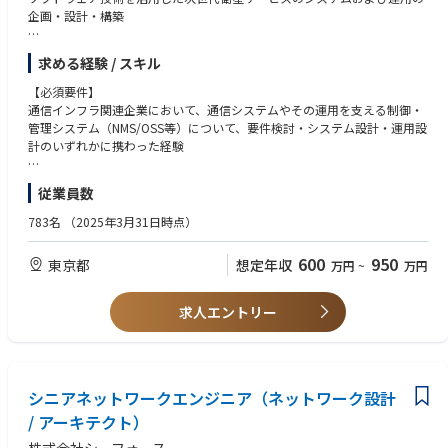
ができます。
企画・設計・構築
【開発環境】
■仕事内容
PC：WindowsとMacより自由に選択可
求める経験 / スキル
・人工衛星通信システムおよび、それを支える地上システム・運用基盤に
開発言語：Go, Python
関する技術検討・設計業務
【必須要件】
プラットフォーム：AWS, Google Cloud, Azure
・事業環境や事業計画を踏まえつつ、技術的な観点からの検討・提案を行
通信インフラ関連企業において、通信システムやその運用を支える制御・
ミドルウェア：Nginx, LogStash, Fluentbit, OpenTelemetory, SonarQube,
いながら、サービス構成・運用モデルの検討および事業部門・戦略部門と
管理システム（NMS/OSS等）について、要件検討・システム設計・運用設
OpenSearch, Prometheus, Grafana, Loki, Tempo, Thanos
の技術的な合意形成
計のいずれかに携わった経験
SaaS：PagerDuty, Site24x7, NewRelic
・上記のサービス構成・運用方針に基づき、関係部署、パートナー企業、
生成AIツール：ChatGPT、Gemini、Claude、GitHub Copilot、Microsoft
海外ベンダーと連携したシステム要件の整理・技術的な調整
【歓迎要件】
365 Copilot、Devin ほか最新AIツール
従業員数
・IP ネットワーク、サーバ仮想化／クラウド基盤に関する知見・業務経験
ツール：Docker, Github, GithubActions, Terraform, JIRA, Confluence, Sla
■期待する役割
（ネットワーク設計、基盤構築、運用設計など）
783名
（2025年3月31日時点）
ck, Zoom, Teams など
入社後は、既存メンバーと共に、衛星通信システムおよびそれを支える地
・OSS／BSS（Operating Support System／Business Support System）に
上システム・運用基盤に関する技術検討業務に携わっていただきます。
関する知見・業務経験（通信サービスの運用・管理、プロビジョニング、
600
950
東京都
想定年収
万円
~
万円
具体的には、まず既存の衛星通信システムや地上システム、運用内容につ
監視、業務システム連携などの一部）
いて理解を深めていただきながら、関係部署・ベンダとの技術的な調整
・Software Defined Radio（SDR）や Software Defined Network（SDN）
や、システムおよび運用基盤に関する検討業務に携わっていただきます。
に関する知見・業務経験（システム設計・検証・運用のいずれかに関わっ
求人エントリー
業務への理解が進み次第、特定のテーマや検討領域において主担当として
たご経験）
関与し、システム構成や運用方針の整理、技術的な検討の取りまとめ、関
・英語能力（TOEIC 700 点以上、または同等の英語での業務遂行能力）
係者との合意形成を担う役割を期待しています。
・海外ベンダーや通信事業者との英語による技術協議・折衝の経験（要求
整理、仕様調整、技術レビューなど。経験があれば尚可）
シニアネットワークエンジニア（ネットワーク設計
/ アーキテクト）
【求める人物像】