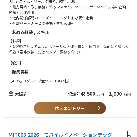
・顧客向け提案、見積もり、プリセールス経験
①ITシステム・ツールの開発、維持、運用
※新幹線、飛行機の利用も旅費規程に基づく範囲内で利用可となる場合
・コスト削減、運用効率化、IT ガバナンス、セキュリティ強化に関する支
・電力需給・取引業務に係るシステム、ツール、データベース等の企画・
がございます。
援経験
開発・保守運用
詳細は個人ごとに異なるため内定後ご説明いたします。
・PM、PMO、ベンダーコントロール、複数ステークホルダー調整の経験
・社内関係部門のニーズヒアリングおよび要件定義
■その他
・コンサルファームで IT、インフラ、クラウド、DX 案件を経験した方
・外部パートナーとの連携・進捗管理
・業務命令に基づき出社（出張）が発生する場合がございます。
・SIer でインフラ上流、提案、要件定義、PM/PMO、顧客折衝を担ってき
・ツールのバージョン管理、ソース管理
※最低出社日の指定はありませんが、業務状況に応じて出社が命ぜられ
求める経験 / スキル
た方
・プロジェクト管理（スケジュール・品質・コスト管理）
る頻度が変わる
・事業会社で DX 推進、IT 企画、クラウド移行、IT 基盤改革を推進してき
可能性有
【必須】
た方
②電力トレーディング高度化に向けた仕組みづくり
・リモートワーク手当有：
・業務系ITシステムまたはツールの開発・導入・運用を主体的に推進した
・ETRM（Energy Trading and Risk Management）の活用・高度化
200 円 × 「自宅」でのリモートワーク実施日数 (3H 以上）
経験（要件定義またはベンダー調整を含む）
■求める人物像
・取引データの整備・利活用基盤の構築
・顧客の事業・業務課題を理解し、技術を手段として価値提供できる方
・業務効率化や自動化に向けたデータマネジメント推進
■現状の組織の運営形態（参考）
【歓迎】
・構想や資料作成だけでなく、実行・定着まで責任を持ちたい方
・配属先組織の平均残業時間 ／ 27H/月
・事業会社において、外部パートナーと連携しながらシステム導入・運用
従業員数
・インフラ・クラウドの専門性を、より上流のコンサルティングに広げた
体制を構築した経験
い方
・システム会社において、ニーズヒアリングから要件定義までの上流工程
8,416名
（グループ全体：31,437名）
・技術者、事業部門、経営層など立場の異なる関係者と対話できる方
を担当した経験
・新しい技術や業界知識を主体的にキャッチアップできる方
・データ基盤構築やデータマネジメントの実務経験
500
1,000
大阪府
想定年収
万円
~
万円
・弊社のカルチャー、Client First、Commitment、Professionalism に共感
・電力、エネルギー、金融等の取引関連システム経験
できる方
・システムアーキテクト、データベーススペシャリスト、AWSデータベー
ススペシャリティ、応用情報技術者をお持ちの方
求人エントリー
システムアーキテクト、データベーススペシャリスト、AWSデータベース
スペシャリティ、応用情報技術者
MIT003-2026 モバイルイノベーションテック