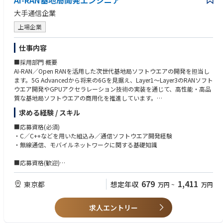
AI-RAN基地局開発エンジニア
・英語による社内外とのコミュニケーション能力
・開発チーム、関係部門およびパートナーとの調整・課題解決
・英語ドキュメントの読解
大手通信企業
・プロジェクト状況の可視化およびレポーティング
上場企業
■仕事の魅力
・AI-RAN／Open RANの商用化を支える開発推進の中核として活躍できま
仕事内容
す。
■採用部門 概要
・最先端のRANソフトウエア開発を技術・プロジェクトマネジメントの両
AI-RAN／Open RANを活用した次世代基地局ソフトウエアの開発を担当し
面から推進できます。
ます。5G Advancedから将来の6Gを見据え、Layer1～Layer3のRANソフト
・開発プロセスや開発体制の継続的な改善を通じて、開発組織全体へ大き
ウエア開発やGPUアクセラレーション技術の実装を通じて、高性能・高品
なインパクトを与えることができます。
質な基地局ソフトウエアの商用化を推進しています。
・次世代モバイルネットワークの実現に貢献できます。
求める経験 / スキル
■職務内容
【ミッション】
■応募資格(必須)
AI-RAN／Open RAN基地局ソフトウエアの開発を通じて、5G Advancedお
・C／C++などを用いた組込み／通信ソフトウエア開発経験
よび将来の6G時代を支える高性能・高品質な無線アクセスネットワークの
・無線通信、モバイルネットワークに関する基礎知識
実現に貢献していただきます。
■応募資格(歓迎)
【主な業務】
・RANソフトウエア開発経験（Layer1（PHY）またはLayer2／3（MAC、R
・AI-RAN／Open RAN基地局ソフトウエア（Layer1～Layer3）の設計・実
LC、PDCP、RRC）のいずれか）
679
1,411
東京都
想定年収
万円
~
万円
装
・Open RAN、vRAN、AI-RANなど次世代RANアーキテクチャに関する知
・GPU／CUDAを活用したアクセラレーション技術の開発
識・開発経験
・RANソフトウエアの性能最適化および機能拡張
求人エントリー
・GPU、CUDA、DPDK、RDMAなどを活用した高性能ソフトウエア開発ま
・AI-RANを含む次世代RANアーキテクチャの設計・実装
たは性能最適化の実務経験