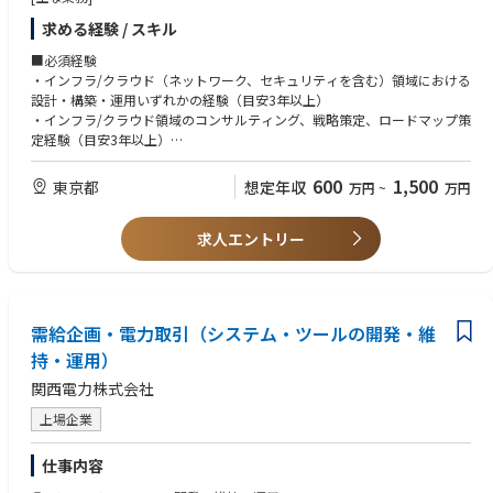
リモートスタンダード適用組織となります。
・IT インフラ戦略、デジタル基盤構想、クラウド活用方針の策定
https://group.ntt/jp/newsrelease/2022/06/24/220624a.html
求める経験 / スキル
・オンプレミスからクラウドへの移行アセスメント、ロードマップ策定
■勤務地
・クラウド、ネットワーク、サーバ、ミドルウェア、セキュリティ、運用
■必須経験
・自宅（国内限定）
領域の要件定義
・インフラ/クラウド（ネットワーク、セキュリティを含む）領域における
※業務上の必要性により、上長等から出社を命じられる場合有
・顧客の情シス、DX 推進部門、事業部門、既存ベンダーとの調整・合意
設計・構築・運用いずれかの経験（目安3年以上）
■勤務地備考
形成
・インフラ/クラウド領域のコンサルティング、戦略策定、ロードマップ策
※出社の場合は以下の事業所に出社
・コスト削減、運用効率化、ガバナンス強化に向けた施策立案
定経験（目安3年以上）
・事業所名：ドコモR&Dセンタ
・実行推進、PMO、デリバリーチームとの連携
・SIer、IT コンサル、事業会社の IT/DX 部門などで、インフラ領域の上流
・住所： 神奈川県横須賀市光の丘3-5
・必要に応じた提案活動、見積もり、アーキテクチャ検討
工程、顧客折衝、PM/PMO を担った経験（目安3年以上）
600
1,500
・最寄り駅：
東京都
想定年収
万円
~
万円
京浜急行「YRP野比駅」下車、タクシー利用、
[プロジェクト例]
追加要件として下記の知見・ご経験
所要時間は約5分、タクシー料金は約1000円です。
・IT インフラ戦略策定、デジタル基盤構想策定
求人エントリー
・顧客課題を構造化し、関係者と合意形成しながら推進した経験
JR横須賀線「久里浜」駅下車、タクシー利用、
・クラウド移行アセスメント、移行ロードマップ策定
・オンプレミスまたはクラウドの基礎的な技術理解
所要時間は約15分、タクシー料金は約2000円です。
・次世代開発基盤、DevOps 基盤の導入支援
・技術、業務、コスト、セキュリティ、運用性のトレードオフを説明でき
・禁煙環境：全面禁煙
・金融市場系データ基盤、AI 活用基盤の構築支援
ること
■転勤
・業務効率化、運用自動化、監視高度化の構想・実行支援
・数年単位で専門性や適性を軸に異動が発生する場合有
需給企画・電力取引（システム・ツールの開発・維
・ミッションクリティカルシステムのクラウドネイティブ化支援
■歓迎要件
※リモートスタンダード組織への異動の場合、原則転居・転勤は無
持・運用）
・AWS、Azure、GCP などのパブリッククラウドの設計・構築・移行経験
※オフィスベース組織への異動の場合、転居が必要となる可能性有
・オンプレミスからクラウドへの移行アセスメント、ロードマップ策定経
（同組織でもリモートワークによる勤務は可）
関西電力株式会社
験
■出社に伴う費用について
・ミッションクリティカルなシステムを扱った経験（エンジニアの色が強
上場企業
勤務事業所への出社については標準的な出社経路を事前に認定したうえ
め）
で、
・金融機関、大手事業会社、公共領域など要求水準の高い顧客向けプロジ
その経路を用いた出社に伴い発生する費用を旅費としてお支払いしま
仕事内容
ェクト経験
す。