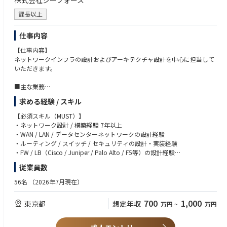
株式会社シーフォース
・自らにとって未知の領域であっても既知の知見を活かしながら臆せずチ
ャレンジ出来る方
課長以上
・社内外、国内外の個人や企業と協調し、多様性を理解しながら仕事を進
められる方
仕事内容
・自ら考え周りを巻き込みながらプロジェクトを推進できる方
・実現のために専門性を高め続ける努力をされる方
【仕事内容】
・宇宙業界未経験で新たに挑戦されたい方
ネットワークインフラの設計およびアーキテクチャ設計を中心に担当して
・事業やプロジェクトの全体像を把握のうえ業務遂行されたい方
いただきます。
■主な業務
・ネットワーク（WAN / LAN / DC）の要件定義、基本設計、詳細設計
求める経験 / スキル
・スイッチ / ルータ / FW / LB等のネットワークアーキテクチャ設計
・ネットワーク構成レビューおよび技術検証
【必須スキル（MUST）】
・プロジェクトリード（PM補佐〜PLとしてチーム管理）
・ネットワーク設計 / 構築経験 7年以上
・障害対応の最終エスカレーションおよびメーカー対応
・WAN / LAN / データセンターネットワークの設計経験
・後進エンジニアの技術指導およびドキュメント整備
・ルーティング / スイッチ / セキュリティの設計・実装経験
・クラウド（AWS / Azure）ネットワーク設計およびオンプレミス連携
・FW / LB（Cisco / Juniper / Palo Alto / F5等）の設計経験
・CCNP以上または同等レベルのネットワークスキル
従業員数
【案件例】
・障害対応の切り分けおよび原因分析（RCA）の主導経験
■大手金融機関ネットワーク更改プロジェクト
・チームリードまたはPL経験（2名以上）
56名
（2026年7月現在）
全国200拠点以上のネットワーク基盤刷新案件。
WAN / 拠点ネットワーク設計およびL3ネットワーク設計を担当。
【歓迎スキル（WANT）】
700
1,000
東京都
想定年収
万円
~
万円
・CCIE資格
■大手企業データセンターネットワーク構築
・ネットワークスペシャリスト資格
Cisco Nexus / Catalystを用いたDCネットワーク設計。
・SDN / SD-WAN（Cisco Meraki / VeloCloud等）の設計経験