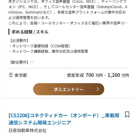
本ポジションでは、オフィス音声基盤（Cisco、NICE）、ディーリングフ
※生産管理や製造等の工場系職種を希望する場合は、広島/長野事業所へ
像をより分かり易く照らし合わせることができると考えているからです。
ォン（IPC、NICE）、そしてコールセンター音声基盤（GenesysCloud、A
の応募をご検討ください
ディスコは多様な方々に門戸を開いていますが、これらの人材像が応募に
miVoice、Summarioなど）、多様な音声プラットフォームの案件対応お
あたっての判断基準となり、少しでもお互いのミスマッチの回避につなが
よび運用管理を担います。
【制度を支える環境】
ると期待しています。
これにより、金融・コールセンター・オフィスなど幅広い業界の音声コミ
AP大学では、有志によるプログラミング・英語・プレゼン勉強会など社内
社員と社員、社員とディスコ、より良い関係でお互い成長を目指していき
ュニケーションを支える重要な役割を果たすことができます。
サークル活動も活発。
求める経験 / スキル
たいからこそ、二つの人材像をセットでお伝えしています。
成長を支えるコミュニティや、同期・先輩社員とのつながりも生まれやす
https://www.disco.co.jp/recruit/information/ideal/
■業務
【必須要件】
い環境です。
下記各電話基盤において、案件及び運用管理対応
・ネットワーク基礎知識（CCNA程度）
ディスコのキャリアは「会社に決められる」のではなく、「自分で決め
- オフィス音声基盤 Cisco、NICE
・ネットワーク構築経験、案件対応及び運用管理
る」。
- ディーリングフォン IPC、NICE
自分の可能性を探りたい、キャリアを自らデザインしたい方にこそ、お勧
- コールセンター音声基盤 GensysCloud、AmiVoice、Summario 他
【歓迎要件】
めできる環境です。
・音声基盤関連知識、経験
・ネットワーク構築経験、案件対応及び運用管理
【入社日】
700
1,200
東京都
想定年収
万円
~
万円
毎年 4月1日／10月1日 のいずれか
※一部研修は、定期採用の新入社員と合同で実施する場合があります
求人エントリー
【想定残業時間】50h/月(全社平均)
【勤務形態】原則出社勤務
【参考情報】
[CS2206]コネクティドカー（オンボード）_車載用
・企業説明動画
通信システム開発エンジニア
https://youtube.com/playlist?list=PL8yfoAFltAcZrnb4BEAojAKuCk48fK
-4g&si=HTveYdT4LwnHn8EM
日産自動車株式会社
・第二新卒社員クロストーク