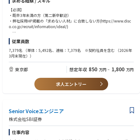
詳細は個人ごとに異なるため内定後ご説明いたします。
求める経験 / スキル
たPoCや設計のプロジェクトマネジメント支援（2028年4月以降運用開始
入社後、まず配属されるのは「アプリケーション大学（AP大）」という部
■その他
予定）。データマネジメント・ガバナンススキームの検討支援。データ利
署。
【必須】
・業務命令に基づき出社（出張）が発生する場合がございます。
活用を推進する施策の検討支援。
ここでは「自分は何に興味があるのか」「どんな仕事に向いているか」を
・既卒3年未満の方（第二新卒歓迎）
※最低出社日の指定はありませんが、業務状況に応じて出社が命ぜられ
見極めるために、複数の部署で実際の業務を経験します。
・弊社採用HP掲載の「求めない人材」に合致しない方(https://www.disc
る頻度が変わる
6. インフラソリューショングループ
例えば、興味のある部署に自らアポを取り、業務を請け負い、実際にチー
o.co.jp/recruit/information/ideal/)
可能性有
ICT戦略に基づき、全社インフラの企画・導入・保守運用を一貫して管
ムの一員として働いてみる。
・リモートワーク手当有：
理。通信ネットワークの構築・運用、最新技術を活用した情報収集システ
こうした経験を重ねながら、部署とのマッチングを進めていきます。
【求めない人材 (一部抜粋)】
200 円 × 「自宅」でのリモートワーク実施日数 (3H 以上）
ムやIoTネットワークの整備。自社インフラ基盤への移行と環境整備支援
従業員数
文系・理系を問わず、専攻や前職に関係なく様々な業務に挑戦できるた
・要領こそが全てと思っている人
（2026年3月までに専用仮想サーバ基盤の導入完了予定）。クラウドシフ
め、文系出身からエンジニアを目指す社員も多数います。
・何事もゆるくやりたい人
7,379名
（単体：5,492名、連結：7,379名 ※契約社員を含む （2026年
■現状の組織の運営形態（参考）
トに向けた対策検討および環境構築支援。M365テナントや認証基盤、OA
・変化より安泰を好む人、事なかれ主義の人
3月末現在））
・配属先組織の平均残業時間 ／ 20H/月
環境の分割拡大に向けた検討支援。
【AP大の流れ】
※ディスコは、基本的に全力で働きたいという意欲のある方を応援すべ
・AP大 在籍期間：平均1年半～2年（最長4年）
く制度設計しています。
850
1,800
東京都
想定年収
万円
~
万円
・部署選びと並行して、当社の事業ドメインである「高度なKiru・Kezur
そのため、例えば「毎日定時で帰りたい」「楽して稼ぎたい」などのん
u・Migaku」に関する専門性を、社内資格の取得やOJTを通じて身につけ
びりゆったり働きたい方には適しませんので、応募の際には十分考慮くだ
ていきます。
さい。
求人エントリー
・定められた卒業要件をクリアし、卒業宣言を行うことで、部署から正式
オファーを受けて配属が決定します。
【求める人物像】
・何事も徹底的にやるのが好きな人
【部署一例】
・何事にも真剣に取り組むのが楽しい人
・半導体製造装置の研究開発（メカ、エレキ、ソフト、光学系）
Senior Voiceエンジニア
・DISCO VALUES に共感できる人
・精密加工ツールや機能性消耗品の研究開発（化学、材料系）
・人と良い関係を築ける人
株式会社SBI証券
・加工プロセスの研究開発
・国内/海外営業
<参考：「求める人材」と「求めない人材」>
仕事内容
・総務/人事/経理等のバックオフィス系
ディスコはあえて「求めない人材」像を明らかにしています。
など
それは就職を希望される方が前もって、ご自身の適性や能力と当社の社員