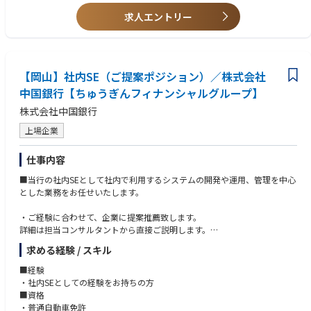
化機能の開発
・ソフトウエア品質保証
・生成AI、AIエージェント、RAGなどの最新技術を活用した機能開発・機
求人エントリー
・生成AI、LLM、AIエージェント、RAGなどを活用した開発経験
能強化
・Docker、Kubernetesなどのコンテナ技術に関する知識・開発経験
・外販・特許化を見据えた技術検討、機能改善および社内ノウハウ化
・Git／GitHubを利用したチーム開発経験
・通信ネットワーク、RAN、Open RAN、AI-RANに関する知識
【具体的な業務】
・英語ドキュメントの読解／社内外とのコミュニケーション能力
【岡山】社内SE（ご提案ポジション）／株式会社
・CI／CD基盤の設計・構築・運用
・AIを活用した試験自動化、ログ解析、コード解析・修正支援機能の開発
中国銀行【ちゅうぎんフィナンシャルグループ】
・生成AI、AIエージェント、RAGなどを活用した開発支援機能の設計・実
株式会社中国銀行
装
・品質向上・開発効率向上に向けた機能改善および技術検討
上場企業
・外販・特許化を見据えた技術検証および社内ノウハウの整備・展開
仕事内容
■仕事の魅力
・AI-RAN／Open RANの商用化を支える基地局ソフトウエア開発に携わる
■当行の社内SEとして社内で利用するシステムの開発や運用、管理を中心
ことができます。
とした業務をお任せいたします。
・Layer1～Layer3まで幅広いRANソフトウエア開発を通じて、高い専門性
を身につけることができます。
・ご経験に合わせて、企業に提案推薦致します。
・GPUやAIなど最先端技術を活用したソフトウエア開発に挑戦できます。
詳細は担当コンサルタントから直接ご説明します。
・次世代モバイルネットワークを支える社会インフラの開発に携わること
求める経験 / スキル
ができます。
※本求人はご登録者様のスキル・経験をもとに、企業へのご提案推薦を行
う求人です。
■経験
仕事内容・雇用条件などは面接を通じて最終決定となる為、面接時・内定
・社内SEとしての経験をお持ちの方
時には必ず雇用主にご確認下さい。
■資格
・普通自動車免許