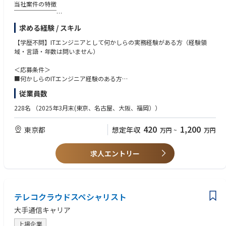
当社案件の特徴
￣￣￣￣￣￣￣
★上場グループならではの質の高さ
求める経験 / スキル
経験1年～：SESならではの多様な業種やプロジェクトで経験を積むチャン
スがあります。先輩エンジニアと共に、実際のプロジェクトで実務経験を
【学歴不問】ITエンジニアとして何かしらの実務経験がある方（経験領
積みながら、段階的にスキルアップしていくことが可能です。
域・言語・年数は問いません）
経験2～3年前後：豊富なキャリアパスのフィールドにて、ご自身の経験や
＜応募条件＞
スキルを活かしながら、大手企業からのプライム案件を中心とした商流の
■何かしらのITエンジニア経験のある方
高い案件にて最先端技術を使用しながら確実なキャリアアップと共に更な
・開発・インフラ問わず（業界・経験年数不問）
従業員数
る市場価値を高めることが可能です。
＜活かせるスキル＞※必須ではありません
228名
（2025年3月末(東京、名古屋、大阪、福岡））
経験5年～：フリーランスチームを率いるITコンサルタントとして上場企
◎要件定義～設計フェーズの実務経験
業ならではの商流の高いクライアント案件にてプロジェクトの最上流から
◎開発・実装経験
420
1,200
東京都
想定年収
万円
~
万円
全体を設計・統括する案件へ中長期的に参画いただき、独立まで一気通貫
◎Java、C言語、C#、C++、Go、PHP、Python、Ruby、Swift、Linux、J
して実現が可能です。
avaScript、TypeScript、React.js、Vue.js、AWS、Azureの経験
◎リーダー・サブリーダー経験（規模問わず）
求人エントリー
活躍ポジションも多数
・こんな方は、ぜひご応募ください！
￣￣￣￣￣￣￣￣￣￣
〇今後のキャリアを相談したい
◆プログラマー
〇プライム案件に携わりたい
＜案件例＞
テレコクラウドスペシャリスト
〇自身の経験や技術力をチーム貢献にも発揮したい
・Web系顧客管理業務システム開発
大手通信キャリア
・ロボット制御／プラットフォーム開発 etc.
上場企業