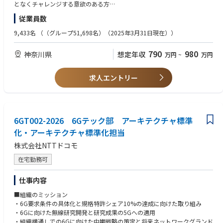
に生かせるでしょうか？
・社内外パートナーとの連携強化及び業務プロセス改善による働き方改革
となくチャレンジする意欲のある方
ドコモは高速・安定のモバイル通信の実現に向けて、通信のみならず、ア
の促進
・困難な状況でも態度や行動が安定し、ゴールを見据えて、そこに進むた
従業員数
プリケーションレベルの現実を知り、解決策を考えることができる数少な
めのリーダーシップの発揮できる方
い会社です。
■担当いただく業務概要
・柔軟性、協調性を持ち、社内外を問わず円滑なコミュニケーションが図
9,433名
（（グループ51,698名）（2025年3月31日現在））
皆さまが培った映像伝送に関する経験・知識を活かし、各業界のリーダー
<担当業務>
れる方
企業と共に新しい時代を切り拓く一翼を担っていく意欲のある方を待って
・6Gに向けた衛星・HAPSを含めた宇宙関連通信を中心とするカバレッジ
790
980
神奈川県
想定年収
います。
万円
~
万円
拡張の要素技術の検討、特性評価や国内外での実証実験の実施、加えて、
<求めるスキル>
それらの要素技術を活用したシステム化検討や実用化検討など
・少なくとも修士号の取得、可能ならば博士号の取得または取得できるレ
－－－－－－－－－－－－－－－－－－－－－－－－－－－－
・6Gのユースケースを検討するメンバや、潜在的なユースケースを考えて
ベルの研究力を持つ方が望ましい。
求人エントリー
いる他社・他業界の人々が提供する情報から、非地上系を含む6Gモバイル
・英語力（海外との会議は最低週1回、また海外出張あり）・コミュニケ
■働き方の目安（※メンバー（業務・意向）により異なる）
ネットワークへの機能・性能要求条件の抽出・整理業務
ーション力
リモートスタンダード適用組織となります。
・性能・機能要求条件を実現する方式の検討，IPR確保
・無線通信システム・通信装置などの研究開発に従事した経験（2年以
https://group.ntt/jp/newsrelease/2022/06/24/220624a.html
・上記、要求条件・方式の、社内・グループ内・社外関連者とのコンセン
上）
サス形成
6GT002-2026 6Gテック部 アーキテクチャ標準
■勤務地
・3GPP等を含めた標準化業務
<その他あると望ましいスキル>
化・アーキテクチャ標準化担当
・自宅（国内限定）
以下に相当するスキル・経験を有する方（資格保有は必須ではないが、こ
※業務上の必要性により、上長等から出社を命じられる場合有
株式会社NTTドコモ
<業務の魅力>
れらの一部またはすべてを目指していることを希望）
■勤務地備考
・将来の社会インフラを作るための先進的な研究開発に携われる。
・ネットワークスペシャリスト
在宅勤務可
※出社の場合は以下の事業所に出社
・高い専門性や業界をリードするリーダーシップスキルを身に着ける・伸
・電気通信主任技術者
・事業所名：本社
ばすことができる。
・CCIE
・住所： 〒239-0847 神奈川県横須賀市光の丘3-5
仕事内容
・ほとんどすべての人と多くのモノが使う、社会的なインフラストラクチ
・第一級陸上無線技術士
・最寄り駅：京浜急行「YRP野比駅」など
ャーの初期検討から携われる。
■組織のミッション
・禁煙環境：全面禁煙
・標準化活動を通じて、さまざまな世界中の人たちとともにコンセンサス
・6G要求条件の具体化と規格特許シェア10%の達成に向けた取り組み
■転勤
と共通仕様を作りあげるための、マネジメント、コミュニケーション、ネ
・6Gに向けた無線研究開発と研究成果の5Gへの適用
・数年単位で専門性や適性を軸に異動が発生する場合有
ゴシエーションスキル等を伸ばすことが可能。
・組織横通しでの6Gに向けた中期戦略の策定と将来ネットワークグランド