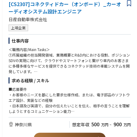
[CS2307]コネクティドカー（オンボード）_カーオ
ンの始動やドアロックなどを行います
・盗難車追跡機能：GPSで車両の位置を特定し、盗難対策に活用します。
ーディオシステム設計エンジニア
■求める人物像
・運転支援連携：ナビゲーションや交通情報と連携し、運転をサポートし
・関係者と連携し、自発的にに業務を推進できるコミュニケーションスキ
日産自動車株式会社
ます。
ルを有する方
・Wi-Fiホットスポット機能：車内をインターネットに接続可能なWi-Fi空
・ “コネクテッドを通しお客様に魅力を提供する” ことに関して、世界と
上場企業
間に変換します。
の競争を意識して、かつ、技術力を磨く意欲にあふれている方
・緊急通報機能：自動車が事故に遭った際に、自動で緊急通報を行い救助
・課題意識を高く持ち常に改善を意識できる方
仕事内容
活動を支援します
・顧客視点を意識した開発ができる方
・OTAアップデート：無線でソフトウェアを更新し、機能改善や不具合修
＜職務内容/Main Tasks＞
正を行います。
①所属組織の担当開発領域、業務概要とR&D内における役割、ポジション
・地図データの自動更新：最新のナビゲーション情報をリアルタイムで提
SDVの実現に向けて、クラウドやスマートフォンと繋がり車内のお客さま
供します。
に多種多様なサービスを提供できるコネクテッド技術の車載システムを開
・リモート診断：遠隔から車両の状態を確認し、予防保全や早期対応を実
発しています。
現します。
求める経験 / スキル
・車両情報提供サービス：走行履歴、燃費、車両状態などの情報を可視化
②具体的な業務内容と自部署内外で期待される役割、ポジション
します。
グローバル市場を対象にした車載カーオーディオの開発者として下記をミ
■応募要件
ッションとして取り組みます。
・お客様のニーズを基にした要求仕様作成、または、電子部品のソフトウ
＜具体的な業務内容＞
(1) 社会環境の変化、技術動向を見据えたカーオーディオシステム/部品の
エア設計、実装などの経験
下記のいずれかの担当業務に就いていただく予定です。
次世代技術開発の実行とその戦略の策定
・日本語及び英語で、自分の伝えたいことを伝え、相手の言うことを理解
-サービス要求とシステム要求に基づくIVC: In Vehicle Connectivityの製品
(2) 車の中の「音」を用いたお客様へ新しい価値体験の提供と、車室内HMI
しようとするコミュニケーション能力
設計
と連携した新たなオーディオ機能の提案とその量産化
・世の中により貢献できるサービス・製品を届けたいという情熱
-V2Xや衛星通信に代表される移動体通信の次世代技術先行開発
(3) 複数のオーディオシステム/部品のタイムリーで着実なグローバル車種
500
900
神奈川県
想定年収
万円
~
万円
-モバイルキャリアとの通信仕様開発
への適用
■歓迎要件
-4G/5G,GNSS,FM/AM,衛星ラジオなどのアンテナ開発
・海外ベンダー、サプライヤとの業務経験
-商品性、機能・性能・信頼性評価