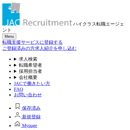
ハイクラス転職
エージェ
ント
Menu
転職支援サービスに登録する
ご登録済みの方
求人紹介を申し込む
求人検索
転職希望者
採用担当者
会社概要
JACで働きたい方
FAQ
お問い合わせ
保存済み
新規登録
Mypage