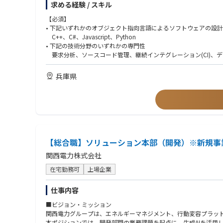
求める経験 / スキル
●AIソリューションの要件整理、仕様設計
●将来的に事業責任者、プロダクト責任者、起業家などを目指し
●AIエンジニアと連携した実装推進・技術要件への落とし込み
世界中の顧客と対話しながらソリューションをコンセプトから築き上
●知的好奇心と知的タフネスがあり、自ら学び、考え、推進でき
【必須】
●顧客、Biz、開発チーム間のコミュニケーション設計・合意形成
入社後、R&Dチームの一員として研究開発に従事していただき
• 下記いずれかのオブジェクト指向言語によるソフトウェアの設
●業務KPIの設計、効果検証、定着支援
めには短期間で開発を完遂することが求められます。
【必須要件（MUST）】
C++、C#、Javascript、Python
●個別案件で得た知見の抽象化、再利用可能なプロダクトへの還
以下いずれかのご経験をお持ちの方
• 下記の技術分野のいずれかの専門性
【具体的な業務内容】
●コンサルティングファーム、SIer、IT企業、事業会社などでの
要求分析、ソースコード管理、継続インテグレーション(CI)、
【ポジションの特徴】
ご経験や得意分野に応じてチームで協力しながら業務を進めてい
●顧客業務のヒアリング、業務整理、要件定義の経験
• 英語を使用する業務に抵抗のない方（仕様書の読解、海外拠点
●現年収比150％up等での提示実績あり/スキルに応じたRS（譲
• 計測制御ソフトウェア開発: ネットワーク・アナライザ等の高
●AI、データ分析、SaaS、業務システムなどを活用した課題解決
兵庫県
●AIエンジニアやFDEと近い距離で、実装まで踏み込んだコンサ
• データ解析・アルゴリズム開発: 複雑な信号データの解析、フ
●プロジェクトマネジメントまたはプロジェクト推進の経験
●顧客の業務変革に深く入り込み、AIの社会実装をリードできる
●エンジニアやデータサイエンティストと連携した開発・導入プ
●コンサルティング、プロダクトマネジメント、事業開発を横断
■同社について
●スタートアップの成長フェーズにおいて、事業づくりそのもの
同社は85年に渡り革新的な電子計測業界のリーダーであり続けて
【歓迎要件（WANT）】
●リモートワークやフレックス制度を活用しながら、柔軟な働き
同社の電子計測器は科学者、研究者、エンジニアが5G/6G、自
●AI／生成AI／LLMを活用した業務改善・DXプロジェクトの経験
す。無線通信、航空・防衛、半導体市場に対して世界トップクラ
●RAG、AIエージェント、データ分析基盤などに関する基本的な
●業務システム、SaaS、ERP、CRM、SCMなどの導入・活用支援
【総合職】ソリューション本部（開発）※新規事業
●BPR、業務設計、業務標準化に関する経験
●製造、流通小売、自動車、SCM、通信などの業界知見
関西電力株式会社
●プロダクトマネージャー、BizDev、エンジニアとの協働経験
在宅勤務可
上場企業
●スタートアップや新規事業環境でのプロジェクト推進経験
仕事内容
■ビジョン・ミッション
関西電力グループは、エネルギーマネジメント、行動変容プラッ
本ポジションでは、開発部門の業務課題を起点に、生成AIを活用