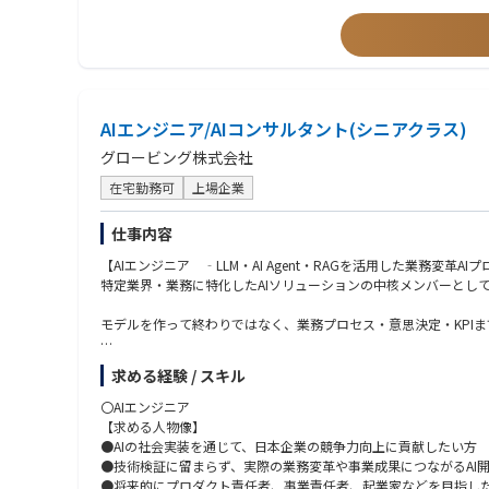
以下は、中途採用者向けのキャリアプランの一例です。
・開発チームでのリード経験
（1）初期プロジェクトへの配属
・マイクロサービスアーキテクチャの設計・実装経験
初期研修後、スキルセットに応じたプロジェクトに配属されます
・CI・CDなどの自動化技術の知識
ここでは、既存のチームメンバーと協力しながら、実際の業務に
・テスト手法や品質管理の経験・理解
（2）スキルアップと専門性の向上
・アジャイル開発手法（Scrum、Kanbanなど）の理解と実践経験
定期的な技術研修や勉強会に参加し、最新の技術やトレンドを学
・高可用性システムの開発経験
必要に応じて、外部のカンファレンスやセミナーにも参加する機
AIエンジニア/AIコンサルタント(シニアクラス)
（3）プロジェクトリーダーシップ
グロービング株式会社
数年の経験を積んだ後、プロジェクトリーダーとしての役割を担
チームのマネジメントやプロジェクトの進行管理を行い、リーダ
在宅勤務可
上場企業
（4）キャリアパスの選択
技術スペシャリストとしての道を進むか、マネジメント職を目指
仕事内容
定期的なキャリア面談を通じて、個々の目標や希望に応じたキャ
（5）継続的な成長と貢献
【AIエンジニア ‐LLM・AI Agent・RAGを活用した業務変革AI
継続的に新しい技術や知識を習得し、銀行のイノベーションに貢
特定業界・業務に特化したAIソリューションの中核メンバーとし
高いパフォーマンスを発揮することで、昇進や昇給の機会が得ら
モデルを作って終わりではなく、業務プロセス・意思決定・KPI
【特徴・魅力】
・創造と変革が当社の社風であり、新しいアイデアを形にし、革
【業務内容】
求める経験 / スキル
・最新の技術やトレンドは積極的に採用しているため、継続的に
●特定業界・業務向けAIプロダクトの設計・開発
・開発したアプリケーションがユーザーの日常生活やビジネスに
●業務フローや意思決定ロジックの構造化／モデル化
〇AIエンジニア
・実力と情熱があれば、裁量権を持って仕事に取り組むことが可
●LLM、機械学習、最適化アルゴリズムの業務適用
【求める人物像】
・フルフレックスを活用し、柔軟な働き方が可能です。（リモー
●AIエージェント／マルチステップ推論の設計・実装
●AIの社会実装を通じて、日本企業の競争力向上に貢献したい方
●Prompt Engineering、RAG、構造化出力等を活用したAIア
●技術検証に留まらず、実際の業務変革や事業成果につながるAI
【業務・プロジェクト事例】
●KPI設計および業務成果に紐づく評価指標の設計
●将来的にプロダクト責任者、事業責任者、起業家などを目指し