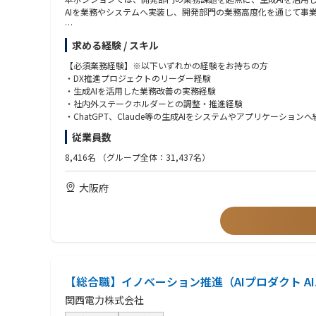
AIを業務やシステムへ実装し、開発部門の業務高度化を通じて事
■職務内容
求める経験 / スキル
開発部門における生成AI活用推進の中心メンバーとして、業務課
【必須業務経験】※以下いずれかの経験をお持ちの方
①生成AIを活用した業務改革の企画
・DX推進プロジェクトのリーダー経験
開発部門の各業務を対象に、生成AIを活用して効率化・高度化で
・生成AIを活用した業務改善の実務経験
・社内外ステークホルダーとの調整・推進経験
・現場メンバーへのヒアリング、業務プロセスの整理
・ChatGPT、Claude等の生成AIをシステムやアプリケーショ
・生成AIの適用可能性、期待効果、実現方法の検討
・生成AIを活用した業務改善またはPoCを主体的に企画・実践し
従業員数
・生成AI活用テーマの企画立案
・PoC計画、推進計画の策定
【歓迎業務経験】
8,416名
（グループ全体：31,437名）
・LLM（ChatGPT、Claude、Gemini等）の活用経験
②生成AIを活用したPoCの企画・開発
・RAGの構築経験
大阪府
企画したテーマについて、自ら手を動かしてPoCを構築し、技術
・AIエージェントの設計・開発経験
・Pythonによる開発経験
・ChatGPT、Claude等のLLMを活用したPoC開発
・社内DX推進・業務改革の経験
・LLM APIを活用した既存システム・業務ツールとの連携
・社内文書や業務ナレッジ等を活用したRAGの構築
・AIエージェントの設計・開発
・必要に応じたWebアプリケーション、業務支援ツールの構築
【総合職】イノベーション推進（AIプロダクト A
③本番適用・システム化の推進
関西電力株式会社
PoCで効果が確認できた取り組みについて、実際の業務で継続利