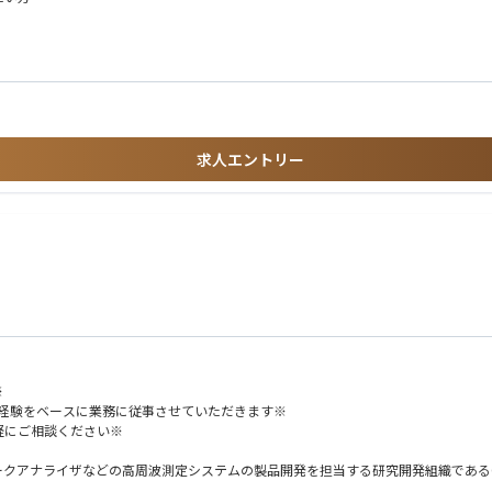
る方
）
要件への落とし込み
フロントシステムの開発
へ還元する取り組み
を開発
渡制限付株式）付与制度あり
ラウンドを持つメンバーが在籍
関与できる
求人エントリー
業開発、プロダクトマネジメントなど幅広いキャリアを選択可能
のキャッチアップ・実装に集中できる環境
】
設計・実装推進・本番導入・定着支援までを一気通貫で担うポジションです。
業成果につながるAIソリューションを構築していきます。さらに、個別案件で得た
SCM、通信等）
に組み込み、現場で使われ続ける仕組みにするポジションです。
※
経験をベースに業務に従事させていただきます※
軽にご相談ください※
を感じる方
アナライザなどの高周波測定システムの製品開発を担当する研究開発組織であるCSG
ムウェアが含まれます。