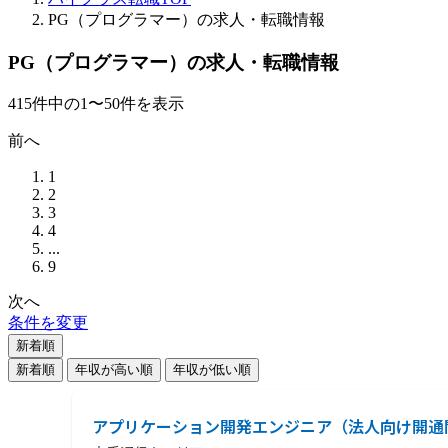
PG（プログラマー）の求人・転職情報
PG（プログラマー）の求人・転職情報
415
件
中の
1
〜
50
件を表示
前へ
1
2
3
4
...
9
次へ
条件を変更
新着順
新着順
年収が高い順
年収が低い順
アプリケーション開発エンジニア（法人向け開通