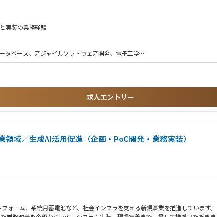
たい方
げます。部品レベルからの設計し、Keysightグローバルで開発された最先端の
る方
ます。初期の製品企画段階から最終製品の実現まで、幅広い製品開発業務に関わる機
計と実装の業務経験
元
業務改善・システム導入・DX推進経験
データベース、アジャイルソフトウェア開発、電子工学
きます。
とのリモート会議への参加）
渡制限付株式）付与制度あり
度な計測器を制御し、測定フローを自動化するソフトウェアの設計・開発
経験
ルティングができる
ィルタリング、エラー訂正などの高度な演算ロジックの実装
ロジェクトの経験
したキャリア形成が可能
求人エントリー
に関与できる
いるメーカーです。
方が可能
動車、ネットワーク、量子コンピューティングやソフトウェア開発といった先端技術
スの計測器とソフトウェアを提供しています。
理解
経験
領域／生成AI活用促進（企画・PoC開発・業務実装）
トフォーム、系統用蓄電池など、社会インフラを支える新規事業を推進しています。
した業務改善を企画からPoC、システム実装、現場定着まで一貫して推進いただきま