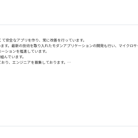
開発・資産化・構造改革）に関われる
）経験
験
くて安全なアプリを作り、常に改善を行っています。
います。最新の技術を取り入れたモダンアプリケーションの開発も行い、マイクロ
ベーションを推進しています。
り組んでいます。
ており、エンジニアを募集しております。
イティブ、コンテナ技術など）
など)
ビスを活用したシステム開発経験
会を提供することが重要と当社は考えています。