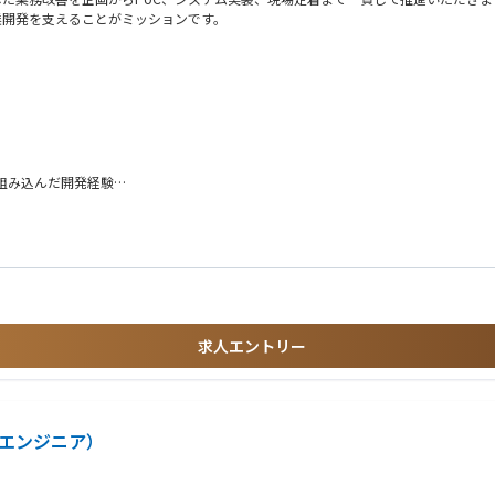
業開発を支えることがミッションです。
題の発見から企画、PoC、本番適用、現場定着まで一貫して携わっていただきます。
きるテーマを発掘します。
ンへ組み込んだ開発経験
た経験
面・業務面の有効性を検証します。
求人エントリー
Iエンジニア）
用できるシステムへ発展させます。