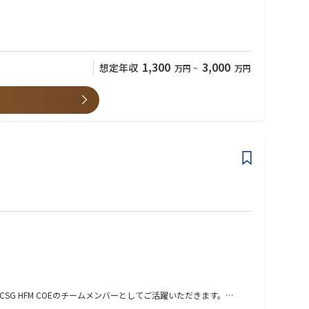
1,300
3,000
想定年収
万円
~
万円
知見を抽象化し、再利用可能なプロダクト資産へ還元することで、顧
 HFM COEのチームメンバーとしてご活躍いただきます。