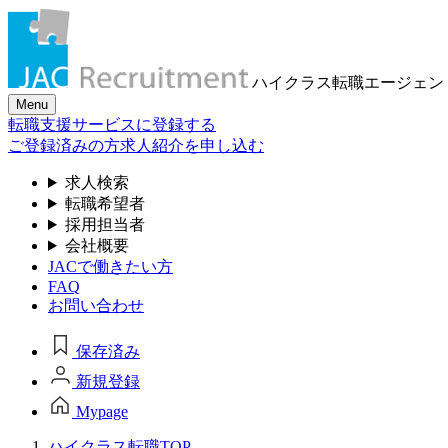
ハイクラス転職
エージェン
Menu
転職支援サービスに登録する
ご登録済みの方
求人紹介を申し込む
求人検索
転職希望者
採用担当者
会社概要
JACで働きたい方
FAQ
お問い合わせ
保存済み
新規登録
Mypage
ハイクラス転職TOP