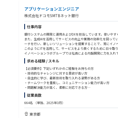
・単なる開発ではなく、開発のやり方そのものを変える（先回り
■応募資格(歓迎)
アプリケーションエンジニア
・TM Forum（eTOM／TAM／SID）知識
・システムアーキテクト（システム方式設計／基盤システム設計
株式会社ドコモSMTBネット銀行
・PostgreSQL開発経験
・Kubernetes、Docker を用いたコンテナアプリケーション開発経
仕事内容
銀行システムの開発と運用およびDXを担当しています。使いやす
また、生成AIを活用してサービスの向上や業務の効率化を図って
ーチを行い、新しいソリューションを提案することで、常にイノ
このようにITを活用して、サービスをより良くするために日々取
イノベーションラボグループでは社員による内製開発に力を入れ
価値のある開発を一緒に目指していきませんか？
求める経験 / スキル
【主な業務】
【必須要件】下記いずれかのご経験をお持ちの方
●銀行アプリケーションの設計・開発・運用
・技術的なチャレンジに対する意欲が高い方
●生成AIを活用した新機能の開発
・自主的に学び、最新技術を取り入れる姿勢がある方
●モダンアプリケーション開発（マイクロサービス、クラウドネ
・チームワークを重視し、コミュニケーション能力が高い方
●チームと協力してアジャイル開発を推進
・問題解決能力が高く、柔軟に対応できる方
●ユーザーインターフェースの設計・実装（React、Vue.jsなど）
・プログラミング経験 5年以上 (Java、Javascript、Go、Python
従業員数
●APIの設計・開発・保守（Java、Goなど）
・システムの基本設計・詳細設計・テストの経験 5年以上
●コードレビューおよび品質（GitLab、GitHubなど）
・主要クラウドプラットフォーム（AWSなど）でのクラウドサー
664名
（単独、2025年3月）
【入社後の育成プラン、キャリアパス】
【歓迎要件】
東京都
個々のスキルや経験を活かしながら、成長とキャリアアップの機
・金融業界での業務システムの構築・運用経験