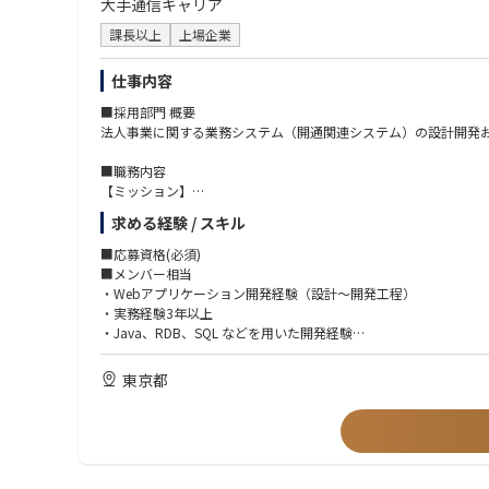
大手通信キャリア
課長以上
上場企業
仕事内容
■採用部門 概要
法人事業に関する業務システム（開通関連システム）の設計開発
■職務内容
【ミッション】
法人データ・音声サービスの開通業務（新規／変更／解約）を安
求める経験 / スキル
【主な業務】
■応募資格(必須)
業務システム開発および保守
■メンバー相当
・Webアプリケーション開発経験（設計～開発工程）
【具体的な業務】
・実務経験3年以上
・ネットワークや設備の制御基盤として、各種システムと連携し
・Java、RDB、SQL などを用いた開発経験
・要件定義、設計、開発、テスト、リリースまでの一貫した開発
・他システム／業務部門との仕様調整
■リーダー相当（メンバー相当の経験に加え、以下の経験・スキ
東京都
・コードレビュー、技術課題の解決、開発品質の向上
・チームでの開発経験
・将来案件を見据えた必要機能の検討および先回り機能開発
・ソフトウエア、ハードウエア、ネットワーク、セキュリティ関
・以下のいずれかのご経験がある方
■仕事の魅力
└要件定義～リリースまで全工程、およびコードレビュー／リフ
・国内有数の大規模ネットワークを保有する当社法人事業の法人
└開発プロセスの自動化・仕組み化をリードした経験
・システムの標準化・共通化・抽象化など、上流設計の経験を積