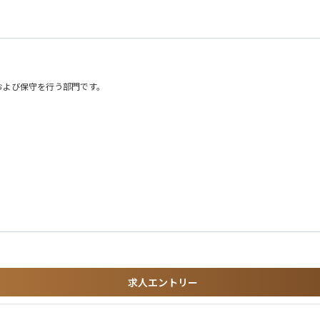
および保守を行う部門です。
定的に実行するためのシステムを提供し事業へ貢献する
ながら確実にサービスを実行する仕組みを構築するためのシステム開発
ルをお持ちの方）
連の基礎知識
求人エントリー
ァクタリング経験
データ・音声サービス開通領域を担うシステム開発／保守を経験できる
める