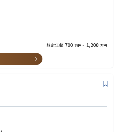
技術を活用することで、お客様の課題を解決します。
会があります。世界中の顧客と密に関わり、顧客の問題を解決するた
700
1,200
想定年収
万円
~
万円
分野でのイノベーションを達成するために必須のツールとなっていま
す。