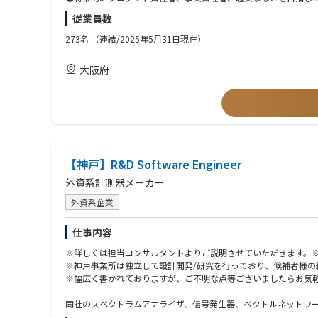
■現在開発中のシステム開発
●MLOps／LLMOpsを含む、本番運用を前提としたシステム設計
●知的好奇心と知的タフネスがあり、自ら学び、考え、推進でき
従業員数
・業務効率化・DXシステム開発（フロントエンド・バックエンド
●社内のFDEやコンサルタントと連携した業務要件の整理・技術
様々な基幹システムとAPIで連携し、オペレーションに特化した
●個別案件で得た知見を抽象化し、再利用可能なプロダクト資産
【必須要件（MUST）】
273名
（連結/2025年5月31日現在）
・生成AI活用したシステム開発
以下いずれかのご経験をお持ちの方
事業部門とともに生成AIを駆使して、フロントサービスや機能
【ポジションの特徴】
●Pythonを用いたWebアプリケーションまたはAPI開発経験
大阪府
●現年収比150％up等での提示実績あり/スキルに応じたRS（譲
●LLM API（OpenAI, Anthropic, Gemini等）を用いた開発経験
■今後取り組みたいシステム開発
●アカデミック、元AIスタートアップCTOなど、多様なバックグ
●Prompt Engineering、RAG等の実装経験
・オペレーションレス・ペーパーレスを目指したシステム開発
●経営に近い距離で、プロダクト方針や事業戦略の意思決定にも
●機械学習、データ分析、数理最適化領域での実務経験
・インターネットバンキングにおけるフロント画面開発
●将来的にはエンジニアリングに加えて、コンサルティング、事
●Git/GitHubを用いたチーム開発経験
・インターネットバンキングの周辺システム開発
●リモートワークやフレックス制度を活用しながら、最新AI技術
●生成AIツール（Copilot / Claude Code）自由利用
【歓迎要件（WANT）】
●AIエージェント設計・実装経験
【神戸】R&D Software Engineer
●LangChain / LangGraph 等の利用経験
【AIコンサルタント‐PoCで終わらせないAI実装・業務変革支援-
●MLOps／LLMOpsの設計・運用経験
外資系計測器メーカー
顧客の現場に深く入り込み、業務理解・課題設定・AI活用テーマ
●SaaSまたはBtoBプロダクトの開発経験
●業務改善、業務設計、BPRに関する経験
外資系企業
単なる要件定義やPoC支援に留まらず、実際の業務に定着し、事
●特定業界に関するドメイン知識（例：製造、流通小売、自動車、
客ごとの個別最適に閉じない価値創出を目指します。
仕事内容
〇AIコンサルタント
AIを「導入する」だけではなく、業務プロセス・意思決定・KPI
※詳しくは担当コンサルタントよりご説明させていただきます。
【求める人物像】
※神戸事業所は独立して設計開発/研究を行っており、候補者様の
●AIの社会実装を通じて、日本企業の競争力向上に貢献したい方
【業務内容】
※幅広く書かれておりますが、ご不明な点等ございましたらお気
●データドリブンな業務変革や経営変革に関心がある方
●顧客業務のヒアリング、業務分析、課題の構造化
●顧客の現場に入り込み、業務課題を深く理解することに面白さ
●AI活用テーマの課題設定、ユースケース設計
同社のスペクトラムアナライザ、信号発生器、ベクトルネットワーク
●技術、業務、ビジネスを横断しながら課題解決を進めたい方
●PoCから本番導入、業務定着までのプロジェクト推進
責任範囲は、アプリケーション、ソフトウェアと物理制御ファー
●スタートアップの事業成長に関わりたい方