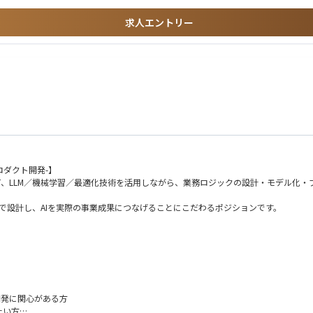
求人エントリー
。
取り組みます。
びます。
会があります。
うことが期待されます。
ーシップスキルを磨きます。
すか、キャリアパスを選択します。
リアプランを策定します。
プロダクト開発-】
献します。
て、LLM／機械学習／最適化技術を活用しながら、業務ロジックの設計・モデル化
れます。
まで設計し、AIを実際の事業成果につなげることにこだわるポジションです。
新的なソリューションを提供する機会が多くあります。
スキルを向上させることができます。
大きな影響を与えることを実感できます。
能です。
トワーク相談可）
プリケーション開発
開発に関心がある方
たい方