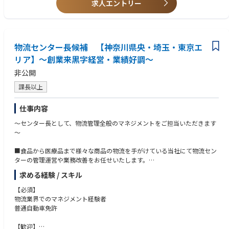
■主なステークホルダー
求人エントリー
の実務スキル
・3PL（外部物流業者）
・フォワーダー
・社内コントローリングチーム
・オフショアオペレーションチーム
物流センター長候補 【神奈川県央・埼玉・東京エ
・営業部門
・マーケティング部門
リア】～創業来黒字経営・業績好調～
・国内・海外の企画／計画部門
非公開
課長以上
仕事内容
～センター長として、物流管理全般のマネジメントをご担当いただきます
～
■食品から医療品まで様々な商品の物流を手がけている当社にて物流セン
ターの管理運営や業務改善をお任せいたします。
求める経験 / スキル
入庫、在庫、流通加工、出荷の一連の業務を管理し、
高品質で効率的なセンター運営を目指します
【必須】
物流業界でのマネジメント経験者
【★入社される方に期待すること★】
普通自動車免許
更なる物流拠点の拡大と売上300億円達成に向けて挑戦し続けたいため、
これまでの経験を生かし、当社の物流拠点でパート・派遣・業者の効率的
【歓迎】