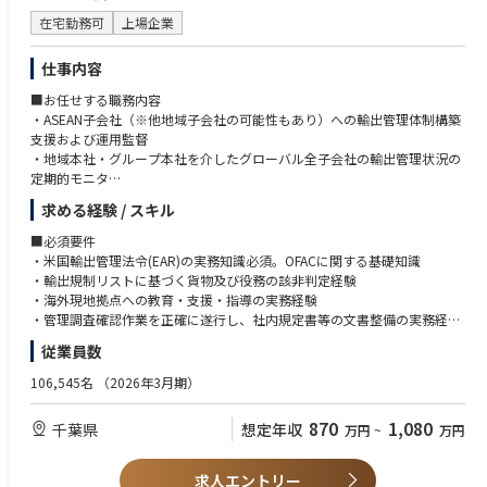
在宅勤務可
上場企業
仕事内容
■お任せする職務内容
・ASEAN子会社（※他地域子会社の可能性もあり）への輸出管理体制構築
支援および運用監督
・地域本社・グループ本社を介したグローバル全子会社の輸出管理状況の
定期的モニタ
・管轄組織別に実施するグループ会社への輸出監査補助（実施後のフォロ
求める経験 / スキル
ーアップ含む）
・子会社への輸出管理強化ツール導入推進および運用支援
■必須要件
・米国輸出管理法令(EAR)の実務知識必須。OFACに関する基礎知識
*ご入社後は、まず当社のグローバル輸出管理組織の構成と規程に基づく
・輸出規制リストに基づく貨物及び役務の該非判定経験
役割を理解いただいた上で、ASEAN子会社の輸出管理体制構築支援を中心
・海外現地拠点への教育・支援・指導の実務経験
にご担当いただきます。その後、段階的にグループ会社全体の実情調査、
・管理調査確認作業を正確に遂行し、社内規定書等の文書整備の実務経験
監査・改善支援へと業務を拡大していただきます。
・会議体の議事録や報告書、資料等の作成能力（PPT、Word、Excel）
従業員数
*仕事内容の変更範囲：会社の定める業務全般
・英語力：会議での資料発表や議事録記載が問題なく行えるレベル(目安：
TOEIC 730)，英語等を口頭による子会社への教育、メール対応、資料・議
106,545名
（2026年3月期）
■組織のミッション
事録作成等で英語を使用
当室はTDKの輸出管理グローバル本部として、地域本部を通じて全てのグ
870
1,080
千葉県
想定年収
万円
~
万円
ローバル子会社の輸出管理体制の構築・改善・強化を支援し、各社に適用
■歓迎要件
される輸出関連法令違反の発生を未然に防ぐため、体制を維持できる仕組
・理系バックグラウンドで、技術内容の理解があること
みづくりをミッションとしています。
・FormsやSharePointなどのツールを利用した調査および業務管理の仕組
求人エントリー