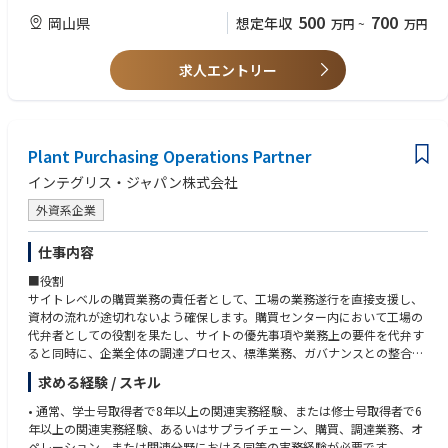
500
700
岡山県
想定年収
万円
~
万円
求人エントリー
Plant Purchasing Operations Partner
インテグリス・ジャパン株式会社
外資系企業
仕事内容
■役割
サイトレベルの購買業務の責任者として、工場の業務遂行を直接支援し、
資材の流れが途切れないよう確保します。購買センター内において工場の
代弁者としての役割を果たし、サイトの優先事項や業務上の要件を代弁す
ると同時に、企業全体の調達プロセス、標準業務、ガバナンスとの整合性
を確保します。生産スケジュール、顧客への約束、在庫状況、および業務
求める経験 / スキル
パフォーマンスに影響を及ぼす複雑な供給および業務上の課題の解決を主
導します。計画、運用、品質、物流、および調達業務の各チームと緊密に
• 通常、学士号取得者で8年以上の関連実務経験、または修士号取得者で6
連携し、リスクを軽減し、エスカレーションを調整するとともに、供給制
年以上の関連実務経験、あるいはサプライチェーン、購買、調達業務、オ
約、品不足、および納品に関する問題の迅速な解決を推進します。直接的
ペレーション、または関連分野における同等の実務経験が必要です。