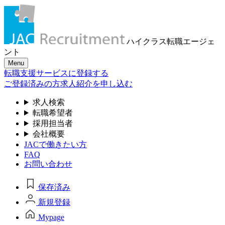
ハイクラス転職
エージェ
ント
Menu
転職支援サービスに登録する
ご登録済みの方
求人紹介を申し込む
求人検索
転職希望者
採用担当者
会社概要
JACで働きたい方
FAQ
お問い合わせ
保存済み
新規登録
Mypage