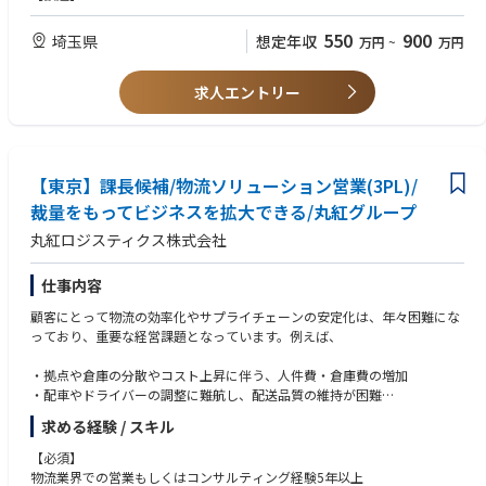
なシフト管理や業務管理によりより良いセンター運営を期待しております
・物流管理、倉庫管理、配送センター業務のご経験者
。大規模センターでスタッフ300名を社員12名で管理しており、中堅セン
・製造生産現場等の工程改善経験者
550
900
埼玉県
想定年収
万円
~
万円
ターでスタッフ130～150名を社員3～5人で管理してます。
求人エントリー
【東京】課長候補/物流ソリューション営業(3PL)/
裁量をもってビジネスを拡大できる/丸紅グループ
丸紅ロジスティクス株式会社
仕事内容
顧客にとって物流の効率化やサプライチェーンの安定化は、年々困難にな
っており、重要な経営課題となっています。例えば、
・拠点や倉庫の分散やコスト上昇に伴う、人件費・倉庫費の増加
・配車やドライバーの調整に難航し、配送品質の維持が困難
・物流センターの構成や設計の無駄による不要なコストの増加
求める経験 / スキル
・法対応や業務負荷の増加による現場運用の逼迫
【必須】
など、様々な課題を抱えています。
物流業界での営業もしくはコンサルティング経験5年以上