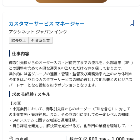
NGKホームページURL https://www.ngk.co.jp/product/search-business/
●管理職クラス
semiconductor/
・社内外との折衝・調整業務経験：10年以上
・貿易実務、物流、または輸出入に関する業務経験（職種不問）：3年以
【業務の詳細】
カスタマーサービス マネージャー
上
当部署には輸出管理の専門家が在籍しておりますので、専門知識を学びつ
・管理職もしくはチームorプロジェクトリーダーとして該当業務を牽引し
アクシネット ジャパン インク
つ、今までの経験を活かし幅広い業務を習得いただくことを想定しており
たご経験：5年以上
ます。
課長以上
外資系企業
所属勤務地は名古屋市ですが、引継ぎや業務習得のため入社後半年～1年
【経験年数】min.社会人経験10年以上、該当業務3年以上
は週2～3回ほど知多事業所に出社いただく可能性がございます。
仕事内容
具体的な業務内容は下記です。
＜安全保障貿易管理＞
御取引先様からのオーダー入力・出荷完了までの流れを、外部倉庫（3PL)
■歓迎要件
・事業部の事務局として、輸出管理に関する統制体制の維持・運用（教
との調整を含めて円滑な運営を担当いただける方を探しております。
【業界】半導体、電子部品、製造業いずれかの業界経験者
育・周知含む）
具体的には各グループの連携・管理・監督及び業務効率向上のため体制の
【職種】国際貿易、購買/資材調達、物流企画/物流管理、法人営業、企業
・法令に基づく輸出可否および輸出許可要否の判定
強化をはかり且つカスタマーサービスの纏め役として他部署とのビジネス
法務
・法令対応における関連部門との連携・調整
パートナーとなる役割を担うポジションとなります。
・規制動向の把握および社内ルール・運用の整備・改善
大きな区分けとしては、A.在庫品オーダーの入力出荷対応（EDIを含む）、
【知識】
求める経験 / スキル
・監査対応および輸出許可申請業務
B.カスタム ボール・クラブの入力・出荷対応、C.御取引先様との各種ドキ
・貿易、物流、サプライチェーンに関する知識
ュメント管理・お客様相談管理となっており、社内のセールス・サプライ
・安全保障貿易管理（輸出規制）に関する知識
【必須】
＜チームマネジメント・業務推進＞
チェーン・ITチームとも協業しながら、Operational Excellenceの確立をめ
・国際取引や海外ビジネスに関わる知識
・小売業界において、御取引先様からのオーダー（EDIを含む）に対して
・受注／輸出手配を担う営業事務メンバーの業務支援および課題解決
ざすポジションです
の出荷業務・管理経験。また、その商取引に関しての一定レベルの知識。
・輸送キャリアとの折衝、進捗管理
【経験・能力】
・SAPシステムに関する知識と運用経験。
・業務プロセスの標準化および効率化の推進
カスタマーサービス部の各グループの統括しながら、業務効率向上のため
・貿易実務、物流、または輸出入に関する実務経験
・自ら課題を発見し、解決策を見出せる方。他部門の業務を理解して、オ
・関係部門と連携した安定的なオペレーション体制の構築
を取り組みを行っていただきます。具体的には、
・安全保障貿易管理（該非判定、輸出許可申請等）の知識または実務経験
ペレーション改善が出来る経験・スキル。
1）メンバーの管理監督・コーチング
・フォワーダーや輸送キャリアとの折衝・調整経験
・様々な緊急対応が必要な案件に対して、前向きに冷静に対応出来る姿
800
1,000
東京都
想定年収
万円
~
万円