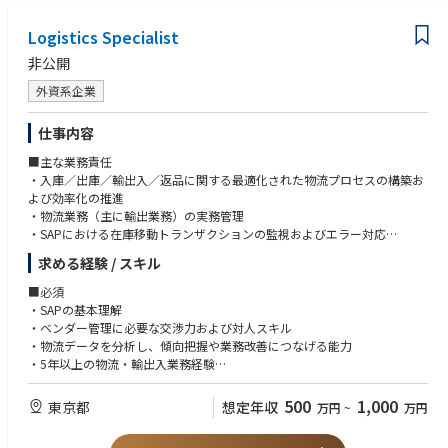
s, and inventory movements, ensuring accurate execution within ERP an
・Ability to drive execution in a fast-paced environment while maintainin
d planning systems.
g high levels of accuracy and service.
Logistics Specialist
・Collaborates with Supply Planning, Procurement, Logistics, Quality, R
・Business-level proficiency in English and Japanese required; APICS/CPI
egulatory, and Commercial teams to resolve issues and support business
M certification or equivalent supply chain qualification preferred
非公開
objectives.
・Drives continuous improvement initiatives focused on planning accura
外資系企業
cy, operational efficiency, service performance, and inventory optimisati
on.
仕事内容
■主な業務責任
・入庫／出庫／輸出入／返品に関する最適化された物流プロセスの構築お
よび効率化の推進
・物流業務（主に輸出業務）の実務管理
・SAPにおける在庫移動トランザクションの監視およびエラー対応
・輸送遅延、損傷、顧客からの問い合わせなどに関する問題解決
求める経験 / スキル
・倉庫業務コストの管理（発注書作成および請求処理など）
・3PL（サードパーティロジスティクス）およびフォワーダーのサプライ
■必須
ヤー管理
・SAPの基本理解
・物流コストの分析および業務プロセス改善
・ベンダー管理に必要な交渉力および対人スキル
・出荷精度、リードタイム、サービスコストなどのKPIをモニタリング
・物流データを分析し、傾向把握や業務改善につなげる能力
し、定期的に報告
・5年以上の物流・輸出入業務経験
・クロスファンクショナルチームとの連携
・貿易条件の基本理解および輸出入業務の管理経験
・マニュアルおよび業務手順の整備・維持
・業務プロセス分析および改善能力
500
1,000
東京都
想定年収
万円
~
万円
・アドホックプロジェクトの主導または参画
・日本語および英語での読み書き・会話能力
・Microsoft Office（Word、Excel、PowerPoint、Teams、SharePoint）