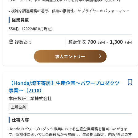
な権限ではなく影響力を通じて高度な調達業務のリーダーシップを発揮
し、一貫した実行慣行、サプライヤーのパフォーマンスリスクに対する可
• 複雑な調達業務の遂行、供給の継続性、サプライヤーのパフォーマン
視性、および拠点の優先事項と地域調達センターの活動との整合性を確保
ス、および例外管理といった課題への対応実績があること。
従業員数
します。サプライチェーン全体におけるサービス、信頼性、および実行効
率を向上させる継続的改善の取り組みを支援します。
• 調達業務、購買プロセス、供給計画の概念、およびERP/MRPシステム
550名
（2022年10月現在）
（SAPが望ましい）に関する高度な知識。
■業務内容
700
1,300
複数あり
想定年収
万円
~
万円
• 供給制約、資材不足、在庫リスク、生産に影響を及ぼす混乱など、供給
• 企画、運用、品質、物流、財務、調達の各チームにまたがる部門横断的
および調達実行における複雑な課題の解決を主導する。
な課題解決を主導し、ステークホルダーに働きかけた経験。
• 工場、サプライヤー、計画部門、品質部門、購買センターの各チーム間
求人エントリー
のエスカレーション管理を調整・推進し、問題の迅速な解決を図る。
• リスクを特定し、データを分析し、業務パフォーマンスと供給の信頼性
• 調達業務における主要な現場窓口として、実行上の意思決定において工
を向上させる実践的な解決策を策定できる実証済みの能力。
場の優先事項や要件が適切に反映されるよう確保する。
• 業務パフォーマンスに影響を及ぼす可能性のある、サプライヤーのパフ
• ガバナンスプロセス、KPI管理、エスカレーション体制、および継続的改
ォーマンス、供給の継続性、および履行に関する新たなリスクを特定し、
【Honda/埼玉寄居】生産企画～パワープロダクツ
善イニシアチブの策定または支援の経験。
伝達する。
事業～（2118）
• 計画およびオペレーションチームと連携し、調達業務が生産スケジュー
• 優れた分析力、コミュニケーション能力、問題解決能力を備え、直接的
本田技研工業株式会社
ル、在庫戦略、および顧客の需要要件を確実にサポートするよう努める。
な権限を持たない状況でも意思決定に影響を与えることができる。
• 繰り返し発生する供給の混乱や実行上の課題について、根本原因の分析
上場企業
および是正措置を推進する。
• 指標、ダッシュボード、および業務パフォーマンス指標を活用して、意
• S&OEおよびS&OPプロセスを含む業務ガバナンスの場を通じて、調達実
思決定を支援し、実行成果を向上させた経験。
仕事内容
行上のリスクやパフォーマンスの課題が適切に上層部に報告されるよう確
保する。
Hondaのパワープロダクツ事業における生産企画業務を担当いただきま
• 担当拠点全体で、標準業務、エスカレーションのルール、および調達ガ
す。新機種においては企画段階から参画し、生産拠点設定、内製/外注の方
バナンスの実践を推進する。