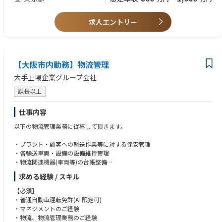
【求める人物像】
2) 問題が発生した際のエスカレーション・ポイントとして関係各部署と調
・法令対応やコンプライアンス関連業務の経験
勢。
当部署の業務は関税や法規制などの情勢変化により、前例のない事象への
整・解決をはかる。
・業務プロセスの改善や標準化に取り組んだ経験
・それぞれのグループメンバーのパフォーマンスを分析・評価し、改善の
対応が求められます。こうした状況下でも主体的に考え、関係者を巻き込
3)月次で処理件数などに関するレポートを作成しチームのパフォーマンス
・英語を用いた業務経験（メール・文書翻訳対応レベル）
求人エントリー
ための課題・アクションを提示したチーム マネージメント経験。
みながら解決・調整を推進できる方を求めております。
を把握したうえで更なる業務改善をはかる。
また、自組織や社内の専門組織には経験が豊富な社員が複数名所属をして
4)他部署との連携・協業を行いながら業務効率化に向けた取組を行う。
【経験年数】min.社会人経験15年以上、該当業務5年以上
【歓迎】
おり、専門知識を学んでいただける環境がございますので、社内の専門家
【ポジション（リーダー他）】チームリードの経験
・ERP・B2Bシステムに関する知識と運用経験。
から学び幅広い知識を習得し、将来的には輸出業務全体を支えていただく
現在のカスタマーサービス部の構成は以下のとおりです。
・小規模であっても、社内部門横断型のプロジェクトをリードした経験。
ことを期待しております。
【大阪市内勤務】物流管理
1.アカウント グループ：御取引先様からの在庫品オーダー（EDIを含む）
【資格】
・ゴルフを含むスポーツ用品業界でのセールス・セールスオペレーショ
を営業チームと連動の上、出荷入力業務。
・貿易実務検定（C級・B級以上）
ン・カスタマーサービスなどの業務経験。
大手上場企業グループ会社
【活かせるスキル】
2.オーダー エントリー グループ：社内からの依頼を含む各種出荷入力・在
・安全保障輸出管理実務能力認定試験（CISTEC）資格
・貿易実務や輸出入に関する業務経験
庫移動依頼へ対応業務。
課長以上
英語：翻訳ツールを利用しても構わないので、メール、チャットなどでの
・安全保障貿易管理、または法令・コンプライアンス対応の経験
3.カスタム ボール グループ：ホールセール・法人オーダーを含むカスタム
【語学力】TOEIC600点 / 英語を使った業務経験
読み書きができる打ち合わせや会議で話している内容が理解でき、拙いな
・社内外の関係者との調整・折衝経験
ボール プログラムのオーダー入力・出荷対応業務。
がらも必要に応じて発言ができる
仕事内容
・物流、フォワーダー、輸送手配に関する知識・経験
4.カスタム クラブ グループ：カスタム クラブ プログラムのオーダー入
※入社後に語学学習支援制度等を利用の上、英語を学習することができま
・英語を用いた業務（メール・文章を翻訳して理解できるレベル）
以下の物流管理業務に従事して頂きます。
力・出荷対応。
す。電話会議等もできるレベル
※安全保障貿易管理の経験がない場合でも、関連業務の経験をお持ちであ
5.アカウント マネージメント グループ：御取引先様との各種ドキュメント
ればキャッチアップいただける環境です。
・プラント・顧客への輸送作業等に対する保安管理
管理業務。
・各輸送車両・設備の設備維持管理
6.カスタマー リレーション グループ：お客様相談電話・メールの対応・管
【身につくスキル】
・物流関連機器(車両等)の台帳整備
理業務。（倉庫の修理チームとの連動を含む）
・安全保障貿易管理に関する専門知識および実務対応力
・各物流会社に委託している輸送コストの管理
求める経験 / スキル
・法令に基づく判断力およびリスクマネジメント力
・その他、付随業務(データ入力、資料・議事録作成 等)
・社内外の関係者を巻き込む調整・推進力
※部署のマネジメント業務をお願いする場合もあります。
【必須】
・業務プロセスの標準化・改善力
・普通自動車運転免許(AT限定可)
・グローバルビジネスを支える輸出管理・物流領域の総合的な知見
・マネジメントのご経験
・物流、物流管理業務のご経験