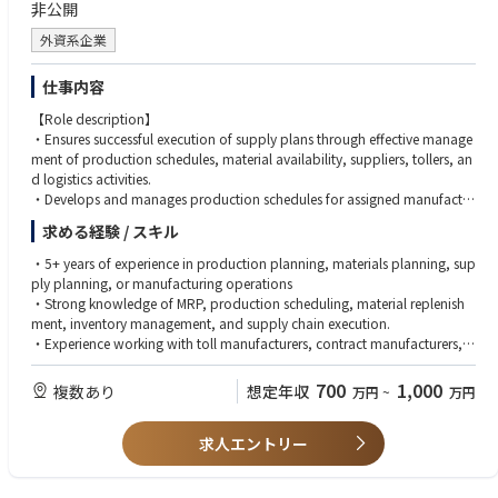
非公開
物事を前に進められる方
【魅力・やりがい】
外資系企業
新機種の企画段階から関与し、必要に応じて海外生産拠点に赴きながら現
地実態を踏まえた検討を行います。生産拠点の選定や内製/外注の方針、コ
仕事内容
スト/投資条件を統合的に捉え、「事業として成立する生産体制」を構想
できる点が本ポジションの魅力です。対象はICE製品に加え電動・マリン
【Role description】
領域まで広く、国内外の拠点と連携しながら、グローバルな視点で「どこ
・Ensures successful execution of supply plans through effective manage
で・どう造るか」を自ら設計する経験を積むことができます。また、生産
ment of production schedules, material availability, suppliers, tollers, an
企画に携わった商品が使用されている現場を見ることでやりがいにも繋が
d logistics activities.
ります。
・Develops and manages production schedules for assigned manufactur
ing sites and tollers, balancing capacity, material availability, service req
求める経験 / スキル
uirements, and supply priorities.
・Executes MRP planning cycles and maintains planning parameters to e
・5+ years of experience in production planning, materials planning, sup
nsure timely replenishment of active ingredients, raw materials, co-formu
ply planning, or manufacturing operations
lants, packaging, and other production inputs.
・Strong knowledge of MRP, production scheduling, material replenish
・Coordinates closely with suppliers, procurement teams, and logistics p
ment, inventory management, and supply chain execution.
artners to secure material availability and resolve supply constraints.
・Experience working with toll manufacturers, contract manufacturers, o
・Monitors production execution and proactively manages risks relating
r complex manufacturing networks.
to capacity constraints, supplier delays, material shortages, inventory im
・Proficiency in ERP and planning systems, including inventory, procure
700
1,000
複数あり
想定年収
万円
~
万円
balances, and operational disruptions.
ment, and production management processes.
・Maintains visibility of inventory across suppliers, tollers, and distributio
・Strong analytical and problem-solving skills with the ability to manage
n locations, driving actions to mitigate shortages, excess inventory, and
求人エントリー
operational risks and competing priorities.
obsolescence risks.
・Excellent stakeholder management and communication skills, working
・Manages purchase orders, material call-offs, production confirmation
effectively across internal functions and external partners.