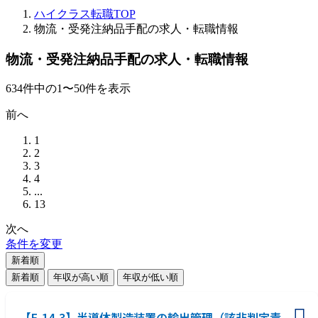
ハイクラス転職TOP
物流・受発注納品手配の求人・転職情報
物流・受発注納品手配の求人・転職情報
634
件
中の
1
〜
50
件を表示
前へ
1
2
3
4
...
13
次へ
条件を変更
新着順
新着順
年収が高い順
年収が低い順
【E-14-3】半導体製造装置の輸出管理（該非判定責