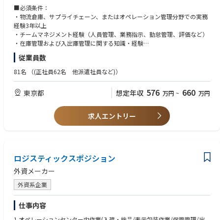
・日次・週次レポート作成および報告
■必須条件：
・四半期ごとのビジネスレビュー（QBR）の実施
・物流倉庫、サプライチェーン、またはオペレーション管理分野での実務
・業務改善プロジェクトの進捗管理（WBS管理）
経験3年以上
・運営計画の策定およびオペレーション全体の管理
・チームマネジメント経験（人員管理、業務指示、勤怠管理、評価など）
・安定した現場運営と継続的な業務改善を推進し、顧客満足度向上に貢献
・在庫管理および入出庫管理に関する知識・経験
していただくポジションです。
・顧客対応および社内外関係者との調整・折衝経験
従業員数
・KPI管理、業務改善活動の推進経験
・ビジネスレベルの英語力（会議・メール対応が可能な方）
81名
（(正社員62名 他派遣社員など)）
・基本的なPCスキル（Excel、PowerPoint）
576
660
東京都
想定年収
万円
~
万円
■歓迎条件
・物流センターや倉庫でのマネジメント経験
・外資系企業での勤務経験
求人エントリー
・WMS（倉庫管理システム）の利用経験
ロジスティックスポジション
外資メーカー
外資系企業
仕事内容
1.オペレーションセンター内作業(入荷・検品/表示包装作業/保管管理/出