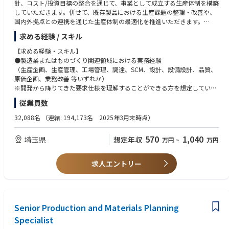
針、コスト/投資目標の整合を通じて、事業として成立する生産体制を構築
• 購買実行のパフォーマンスを分析し、主要指標を活用して、納期遵守、
していただきます。併せて、既存製品における生産課題の整理・改善や、
在庫健全性、フルフィルメントの正確性、および問題解決の有効性に関す
国内外拠点との連携を通じた生産体制の最適化を推進いただきます。
る改善機会を特定する。
• 可視性、標準化、および実行パフォーマンスを向上させるプロセス改
求める経験 / スキル
パワープロダクツ事業では、既存ICE製品の競争力強化に加え、電動・マ
善、自動化イニシアチブ、およびデジタルツールの導入を支援する。
リンの拡大や新機種案件の増加に伴い、生産企画に求められる役割が高度
【求める経験・スキル】
• 購買プロセス、エスカレーション管理、およびリスク軽減戦略につい
化しており、事業と"ものづくり"をつなぎ、グローバル視点で最適な生産
●製造業またはものづくり関連領域における実務経験
て、調達、計画、およびオペレーションのステークホルダーに対し、ガイ
体制を構想する機能強化が求められています。
（生産企画、生産管理、工場管理、調達、SCM、設計、設備設計、品質、
ダンスと専門知識を提供する。
原価企画、業務改善 等いずれか）
【業務内容】
※開発から降りてきた要求仕様を理解することができる方を想定していま
開発・調達・生産拠点等と密に連携を取りながら下記業務を推進いただき
す
従業員数
ます。
●関係部門と連携し業務を推進した経験
①新機種における生産成立性の企画・構築
32,088名
（連結: 194,173名 2025年3月末時点）
└生産拠点、内製/外注の方針、コスト/投資条件の整理および生産体制(ど
【上記を満たした上で、下記いずれかの経験/スキルをお持ちの方を歓迎
こで・どう作るか)の具体化
します】
570
1,040
埼玉県
想定年収
万円
~
万円
②既存製品における生産課題の整理・改善
・新機種立上げ、量産準備、または商品企画初期段階に関わる業務経験
└現地拠点ヒアリングや既存モデル分析による課題整理・改善テーマ設定
・海外拠点または海外取引先との業務経験
③グローバル生産体制の検討・拠点連携
・コスト分析、原価企画、または投資検討に関する経験
求人エントリー
└開発・調達・生産拠点等と連携した全体最適の検討および方針策定
・英語でのコミュニケーション力
入社直後は新機種の生産企画に参画いただき、生産体制検討や拠点連携業
【求める人物像】
務を通じて経験を蓄積いただき、将来的にはグローバル視点での生産戦略
・全体を俯瞰しながら課題を整理し、主体的に行動できる方
検討を担っていただきます。
Senior Production and Materials Planning
・関係部門や拠点と連携し、粘り強く業務を推進できる方
※専門性や適性、会社ニーズなどを踏まえ、会社が定める業務への配置転
・変化のある環境の中で学びながら成長できる方
Specialist
換を命じる場合があります。
・単なる調整に留まらず、「あるべき姿」を考えながら関係者を巻き込み