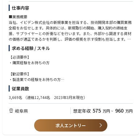
定期棚卸
・全体感を意識しつつ、細部にもこだわり緻密で正確な業務処理能力があ
・棚卸差異要因分析と改善
る方
仕事内容
・積極的に他者から学ぶ意欲のある方
■業務概要
・意欲的で新しいチャレンジを厭わない方
当社、イビデン株式会社の新規事業を担当する、技術開発本部の購買業務
・チームワークを重んじ、他者を尊敬して協調性のある方
全般をお任せします。具体的には、新規取引の開始、購入契約の締結支
援、サプライヤーとの折衝などを行います。また、外部から調達する資材
の価格が適正であるかを判断し、評価の根拠を示す役割も担当します。
求める経験 / スキル
■職務詳細
・新規取引の開始と購入契約の締結支援
【必須要件】
・サプライヤーとの折衝業務
・購買経験をお持ちの方
・調達資材の価格判断と評価根拠の提示
・仕入先選定と新規認定に必要な実務統括
【歓迎要件】
・サプライチェーンマネージメントにおけるトータルコスト低減提案
・製造業での経験をお持ちの方
・品質(IATFやISO)の知識ご経験がある方
従業員数
■組織体制
・JSOX監査対応の知識ご経験がある方
当社の企画Gの中に購買は新たに組織され、現在5名のメンバーで構成され
・サプライヤー開拓などの経験があり、フットワーク軽く、泥臭い業務に
3,669名
（連結12,744名 2023年3月末現在）
ています。直近で中途入社のメンバーも2名おり、様々なバックグラウン
もチャレンジできる方を歓迎します
ドを持つメンバーと共に、購買業務を担当します。
575
960
岐阜県
想定年収
万円
~
万円
■企業の特徴／魅力
当社は、半導体パッケージ基板・DPFの世界トップクラスのシェアを誇る
求人エントリー
企業で、安定した経営基盤を持っています。また、年売上の5%以上を継
続的に研究開発に投資しており、新規事業の開発にも積極的に取り組んで