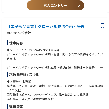
└輸出管理システムの企画・要件定義・導入・運用支援を関連部門をま
・一般財団法人安全保障貿易情報センター(CISTEC)の実務能力認定試験の
求人エントリー
とめながら推進いただきます。
資格をお持ちの方
・その他、技術管理業務
【使用ツール】
上記輸出・出荷管理業務はグループ会社共通のシステムを使用しており、
【電子部品事業】グローバル物流企画・管理
さらなる業務の効率化に向けた取り組みを進めております。
Aratas株式会社
【入社後お任せする業務・キャリアパス】
仕事内容
技術に関する該非判定責任者になるためには、管理職であることが必要な
ため、入社後は管理職を目指して、約1～2年間、該非判定に必要な機械・
◆担っていただきたい具体的な仕事内容
電気・ソフトなどの技術的な知識や、当社輸出管理の仕事の流れをOJTキ
グローバル物流ネットワーク構築・運営に関わる以下の業務を担当いただ
ャッチアップいただきます。
きます。
輸出管理・該非判定のご経験がない方でも、0からキャッチアップするこ
とが可能です。
グローバル物流ネットワーク構想立案（拠点配置、輸送ルート最適化）
海外拠点（製造・販売・物流拠点）との物流スキーム設計・調整
【採用背景】
求める経験 / スキル
フォワーダー、3PL、倉庫業者との契約交渉・管理
当社は事業拡大を続けており、海外との技術情報のやり取りや装置・保守
海上／航空／陸上輸送の最適化およびリードタイム・コスト改善
◆必須条件【経験】
パーツの出荷が増え続けています。
各国貿易実務（輸出入管理、インコタームズ、関税対応）の統制
製造業（特に電子部品・電機・精密機器系）における物流・SCM業務経験
その影響で輸出管理業務の重要性は大変増しており、該非判定業務や出荷
物流KPI（コスト、納期、在庫回転率等）の設計・モニタリング
（5年以上）
に関する実務に対するニーズが高まっていることから、本ポジションの 担
物流BCP、リスクマネジメント（災害・地政学リスク対応）
国際物流（輸出入、フォワーディング、海外輸送）の実務経験
当者を担っていただける方を募集しております。
将来的にはメンバーマネジメント、組織運営への関与
海外拠点・取引先との業務調整経験
【組織のミッション】
従業員数
※ご経験・スキルに応じて業務範囲は調整します。
◆必須条件【スキル】
世界的にトップシェアをもつ電子ビームマスク描画装置の品質維持・向上