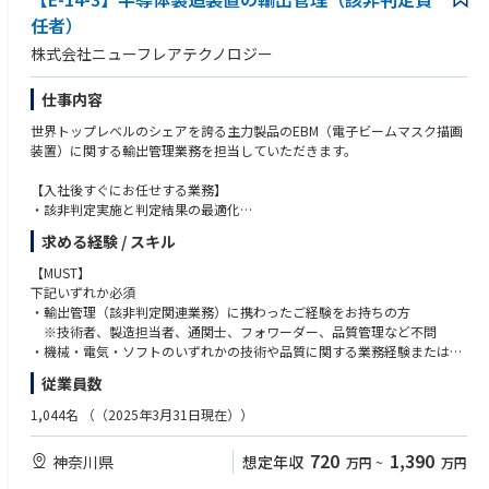
任者）
株式会社ニューフレアテクノロジー
仕事内容
世界トップレベルのシェアを誇る主力製品のEBM（電子ビームマスク描画
装置）に関する輸出管理業務を担当していただきます。
【入社後すぐにお任せする業務】
・該非判定実施と判定結果の最適化
└当社の製品/技術情報が経済産業省が定めるリスト規制のどこに該当
求める経験 / スキル
するのかの調査
・関連法令（外国為替及び外国貿易法、米国規制(EAR)等）改正時の該非
【MUST】
の再判定
下記いずれか必須
└当社製品の保守パーツ等の該非判定結果に変更がないかどうかを技術
・輸出管理（該非判定関連業務）に携わったご経験をお持ちの方
的に調査
※技術者、製造担当者、通関士、フォワーダー、品質管理など不問
・業務効率化に向けた新規該非判定方法や技術情報管理方法の開発
・機械・電気・ソフトのいずれかの技術や品質に関する業務経験または知
・輸出管理/出荷管理に係る実務と社内問合せ対応
識をお持ちの方
従業員数
└開発担当者、輸出管理部、営業、物流担当者といった当社のほとんど
の部署との緊密なコミュニケーションが求められます。
【WANT】
1,044名
（（2025年3月31日現在））
・製造業にて技術者として輸出管理（該非判定関連業務）に携わったご経
【将来的にお任せする業務】
験をお持ちの方
720
1,390
神奈川県
想定年収
万円
~
万円
・当社製品許認可申請を目的とした経済産業省を含む当局対応
・輸出管理システムの要件定義経験をお持ちの方
・輸出管理に係る部門横断プロジェクトの推進
・半導体製造装置関連あるいは産業機械の知識をお持ちの方