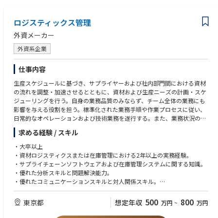
・納期遵守率（FRSD / OTD）向上に向けた改善活動をリードする
込む高いコミュニケーション力
・Leanの考え方に基づき、部門横断プロセスの効率化、標準化およびマニ
・チーム目標達成に貢献してきた実績（高い個人成果）
ロジスティックス管理
ュアル整備を推進し、業務品質と生産性の向上を図る
・デジタル領域に関する基礎的な知識
・予測精度向上および業務効率化のための仕組みやツールの構築・改善を
外資メーカー
推進する（Kaizen活動の推進）
・棚卸業務の実施および在庫精度の維持・改善を行う
外資系企業
・派遣社員を含むチームメンバーへの日常的な指導・業務サポートを行う
・品質方針、品質マネジメントシステムおよび関連法規制を遵守する
仕事内容
生産スケジュールに基づき、サプライヤーおよび社内部門間における資材
の流れを調整・加速させるとともに、資材および生産ニーズの計画・スケ
ジューリングを行う。自身の業務品質のみならず、チーム全体の業務にも
影響を与える役割を担う。標準化された業務手順や作業プロセスに従い、
日常的なオペレーションおよび技術業務を遂行する。また、業務状況の変
化に応じて作業の優先順位や進め方を柔軟に見直し、最適な形で業務を完
求める経験 / スキル
遂する。
・大卒以上
職務概要
・資材ロジスティクスまたは在庫管理における2年以上の実務経験。
この役割は、製造チームで扱う資材の円滑な流れを確保し、サプライチェ
・サプライチェーンソフトウェアおよび在庫管理システムに関する知識。
ーンの効率性を最大化するために、資材の調達、保管、配送を調整する責
・優れた分析スキルと問題解決能力。
任を負います。
・優れたコミュニケーションスキルと対人関係スキル。
・日本語と英語でのビジネスレベルの流暢さ。
職務内容
・企業文化に合致し、チームで働く意欲がある方。
500
800
東京都
想定年収
万円
~
万円
・資材の在庫レベルを監視し、在庫管理システムを維持する。
・サプライヤーとの連携、発注、資材のタイムリーな配送を確保する。