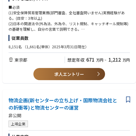
安貿審査申請プロセス遵守の徹底。
れます。
■必須
・同じ部内の開発/設計/製造担当者、品質保証部、技術管理部、輸出管理
■部門、チーム構成
(1)安全保障貿易管理業務(部門審査、全社審査問いません)実務経験があ
部、サービス部等、様々な部署と連携/協力し、品質向上活動を行うの
メンバーは管理職合わせて5名。
る。(目安：3年以上)
で、広範囲での社内人脈が構築できます。
(2)日本の関連法令(外為法、外為令、リスト規制、キャッチオール規制等)
・該非判定業務は担い手が多く、技術者や製造担当者だけでなく、通関士
■業務内容
の基礎を理解し、自分の言葉で説明できる。
やフォワーダー、品質管理、法務など様々な職種の方が経験を活かしてキ
貨物及び技術の輸出を実施したい部署より、安全保障貿易管理申請が行わ
(3)米国再輸出規制(EAR)の基礎理解および対応経験がある。
従業員数
ャリア形成できるポジションです。
れるので、以下の審査を実施する。
(4)STC Associate(CISTEC安全保障貿易管理実務能力認定)を保有してい
・CISTEC等の外部団体にも希望により参画可能です。
①該非判定：貨物、技術がリスト規制に該当するか否かを判定。
る。
8,151名
（1,661名(単体）2025年3月31日現在）
・グループ員にキャリア採用のメンバーが多く、馴染みやすい環境です。
②取引審査：どのような相手か（引合い先、需要者の確認）、どのような
(5)他部署との連携・調整業務において豊富な経験を有する。
用途に使うのか（具体的な用途の確認）等のチェックを行い、取引を進め
671
1,212
東京都
想定年収
万円
~
万円
て良いか否かを判断する。
■歓迎
③出荷管理：貨物・技術の出荷・提供前に、「同一性の確認」、「輸出許
(1)米国再輸出規制(EAR)を熟知できている。
可証の有無の確認」等、所要の手続きが済んでいるかを確認する。
(2)安全保障貿易管理に関する社内規程、関連要領と制定、改廃経験があ
求人エントリー
る。
■在宅頻度
(3)英文読解力がある。(英文への抵抗がない)
原則週1回出社（業務に応じて追加出社あり）
※今後の体制変更により見直しの可能性あり
■尚可
物流企画(新センターの立ち上げ・国際物流会社と
(1)STC Advance(CISTEC安全保障貿易管理実務能力認定)以上を保有してい
■英語使用の状況 (場面/頻度)
る。
の折衝等)と物流センターの運営
EAR(米国輸出管理規則)での審査業務の中で詳細を調査するにあたり、英
(2)エンジニアリング会社等のプラント関連会社での経験がある。
非公開
語での文書を読み解く必要あり。
■英語使用の状況 (場面/頻度)
上場企業
■やりがい
EAR(米国輸出管理規則)での審査業務の中で詳細を調査するにあたり、英
外為法、EARと法律に関することが多いため、これらを紐解いて審査がで
語での文書を読み解く必要あり。