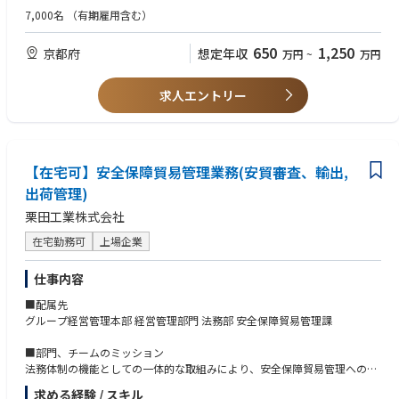
日本語：ビジネスレベル
のために、信頼性改善向上推進と蓄積された異常情報を駆使した運用開発
7,000名
（有期雇用含む）
◆具体的な仕事内容に対しての期待する成果
英語：ビジネスレベル（会議・メール対応が可能）
を行うことが当グループのミッションです。
「コストを下げる人」ではなく、「当社のグローバル事業を止めない・強
市場からの引き合いに対応すべく、製造を外部に委託して増産対応を進め
650
1,250
京都府
想定年収
万円
~
万円
くする物流を設計し、実行できる人」
◆歓迎条件
ている中で、品質の良い装置を安定して市場に供給できるよう、描画装置
グローバル物流ネットワーク構築・再編プロジェクトの経験
の品質問題対応、装置不具合是正処置の横展開、装置不具合対応のための
◆この仕事の魅力
SCM全体（調達〜生産〜物流）の最適化経験
情報の充実化、法令/規制への対応およびその対応手順の是正を行ってお
求人エントリー
グローバル物流を「回す仕事」ではなく、「設計し、会社の競争力に変え
ERP／SCMシステム（SAP等）の導入・活用経験
ります。
る仕事」です。
マネジメント経験（人数不問）
中国語など第二外国語スキル
組織構成：15名
◆業界動向と自社事業の特徴
└正社員10名、派遣社員5名
技術力に支えられた安定した事業基盤のもと、グローバル物流・SCM
【在宅可】安全保障貿易管理業務(安貿審査、輸出,
◆歓迎する人物像
└年齢層：20代：1名 30代：5名 40代：5名 50代：3名 60代：1名
を“次の競争力”に進化させるフェーズにあります。
全体最適の視点で物流・サプライチェーンを設計できる方
└業務役割について：部品品質調査：3名 部品構成管理：5名 AI活用：
出荷管理)
物流・SCMの専門性を、事業成長に直結させたい方にとって、大きなやり
関係部署・海外拠点と粘り強く調整できるコミュニケーション力のある方
4名 輸出管理：2名、マネージャー：1名
栗田工業株式会社
がいと裁量を持てる環境です。
変化の激しい環境下でも課題を整理し、実行まで落とし込める方
将来的に物流・SCM領域を牽引したい志向をお持ちの方
【働き方】
在宅勤務可
上場企業
・部署の平均残業時間：約20ｈ／月
◆使用する開発言語・ソフト・装置/機器等
・休憩時間とは別に1日1回中断可能
仕事内容
ERPシステム・SCMシステム・WMSシステム・TMSシステム
・在宅勤務：あり
・フレックス勤務：業務に合わせて柔軟に利用可能
■配属先
・転勤：なし
グループ経営管理本部 経営管理部門 法務部 安全保障貿易管理課
【職場の魅力】
■部門、チームのミッション
・世界的にトップシェアをもつ電子ビームマスク描画装置の製品品質向上
法務体制の機能としての一体的な取組みにより、安全保障貿易管理への対
に関わる分野で活躍できます。
応力を強化し、グループ全体でのリスクマネジメントの実効性を高める。
求める経験 / スキル
・電子ビーム描画装置全体の技術に関わるため、全般的な製品知識を得ら