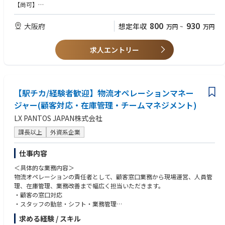
【尚可】
・社内業務システムの運用展開のご経験
800
930
大阪府
想定年収
万円
~
万円
求人エントリー
【駅チカ/経験者歓迎】物流オペレーションマネー
ジャー(顧客対応・在庫管理・チームマネジメント)
LX PANTOS JAPAN株式会社
課長以上
外資系企業
仕事内容
＜具体的な業務内容＞
物流オペレーションの責任者として、顧客窓口業務から現場運営、人員管
理、在庫管理、業務改善まで幅広く担当いただきます。
・顧客の窓口対応
・スタッフの勤怠・シフト・業務管理
・入出庫および在庫管理
求める経験 / スキル
・現場巡回、5S活動の推進