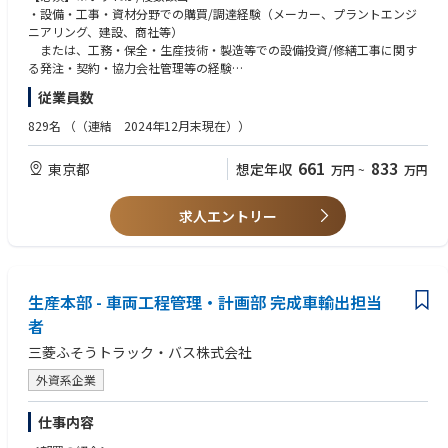
選定
・設備・工事・資材分野での購買/調達経験（メーカー、プラントエンジ
■住宅手当について
・価格/契約条件交渉、発注決裁に向けた検討・稟議、契約書/登録書管理
ニアリング、建設、商社等）
転居を伴う場合、住宅手当／独身寮の支給制度がございます。
・スケジュール・品質要件を踏まえた全体マネジメント（社内関係部門と
または、工務・保全・生産技術・製造等での設備投資/修繕工事に関す
支給条件詳細については、お問い合わせください。
の調整含む）
る発注・契約・協力会社管理等の経験
・見積評価、ベンダー選定、価格交渉、契約実務のいずれかの経験
従業員数
2) 副原料・触媒等／消耗品類の調達に関する統括管理
・社内外ステークホルダーを巻き込んだ調整/推進力（プロジェクト推進
・担当者支援、サプライヤ評価・関係強化、コスト最適化、BCP観点での
含む）
829名
（（連結 2024年12月末現在））
ソース強化
【歓迎】
661
833
東京都
想定年収
万円
~
万円
3) 調達企画・ガバナンス
・化学/石油化学プラント設備・工事に関する知見
・購買プロセス/規程整備、競争購買・VE/VA推進(※)、新規サプライヤ開
・工事請負契約（約款含む）や契約リスク評価の経験、法務部門等との折
拓
衝経験
求人エントリー
※コスト・品質・納期を考慮した調達改善や、設備・資材の見直し提案
・カテゴリ戦略/調達企画、購買プロセス改善、CSR調達の経験
・コンプライアンス/CSR調達対応、関連部門（工務・生産技術・製造・法
・英語でのコミュニケーション能力（海外サプライヤとの英文契約読解・
務・経理等）との連携強化
締結/一部電話・メールでの対応 等）
■本ポジションの魅力
生産本部 - 車両工程管理・計画部 完成車輸出担当
・設備投資・修繕／工事の中～大型案件を中心に、会社のコスト・リス
者
ク・プロジェクト進捗に直結する意思決定に関与できます。
三菱ふそうトラック・バス株式会社
・本社機能として各工場・関係部署と連携し、調達戦略/プロセス整備な
ど企画面も含めて経験を広げられるポジションです。
外資系企業
＜当社製品の主な利用分野＞
仕事内容
・機能性材料：エアコン・冷蔵庫などに使用される冷凍機油の原料／化粧
品に用いられる特殊ジオールなど