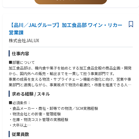
み化、運用設計の実務経験
■配属部署
戦略本部 安全保障輸出管理室 輸出コンプライアンス課
■募集背景
【品川／JALグループ】加工食品部 ワイン・リカー
米中間の技術競争が激化する中、輸出管理に関する法令・規制は一層強
営業課
化・複雑化しています。こうした環境下でグループ全社における違反を防
株式会社JALUX
ぐためには、各社で適切に運用できる確固たる体制基盤の構築に加え、定
期的な監査による状況把握と迅速な是正対応が不可欠です。今回、輸出関
連法令を理解し、グローバル子会社への指導・支援を担っていただける人
仕事内容
材を募集します。
■部署について
加工食品部は、機内食や菓子を始めとする加工食品全般の商品企画・開発
■働き方
から、国内外への販売・輸出までを一貫して担う事業部門です。
・残業時間：月平均20時間程度
事業の成長を支える物流・サプライチェーン機能の強化に向け、営業や事
・在宅勤務頻度：有（月数回程度の出社あり）
業部門と連携しながら、事業視点で物流の最適化・改善を推進できる人材
・フレックスタイムの有無：有
を求めています。
・出張頻度／期間／行先（国内外）：状況により海外出張の可能性あり
求める経験 / スキル
■職務内容
■当業務の魅力点・応募者にとってのベネフィット
■必須条件：
・国内外の物流・在庫・需給管理
本ポジションは、当社グループの輸出取引が関連法令を遵守し円滑に遂行
・食品メーカー・商社・卸等での物流／SCM実務経験
・3PL・倉庫・運送会社等との折衝・管理
されることを確保し、社会的信頼の維持・向上に直結する重要な役割を担
・物流会社との折衝・管理経験
・物流コスト・在庫の分析および改善
います。地域本社・グループ本社を通じて全子会社の体制強化、監査によ
・在庫・物流コスト管理の実務経験
・新商品・新規取引における物流スキームの構築
る改善を促し、輸出管理強化ツールの導入を図ることでコンプライアンス
・大卒以上
・輸出入物流・通関・フォワーダーとの調整
の実効性を高め、企業価値の向上に直接貢献するポジションです。
従業員数
・物流業務の標準化・DX推進等
■歓迎条件：