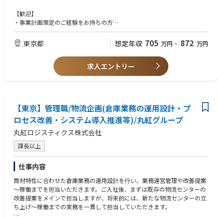
一方で、社内に物流のスペシャリストが不在であったり、パートナー企業
【歓迎】
との連携が十分に機能していないケースも多く、課題を解決しきれていな
・事業計画策定のご経験をお持ちの方
い企業が少なくありません。そうした中で、本ポジションでは、物流領域
・マネジメント経験者
の専門性を活かし、顧客の課題解決をリードするスペシャリストとしてご
705
872
東京都
想定年収
万円
~
万円
活躍いただきます。
【応募者へのメッセージ】
▶ 業界を越えて挑戦できるフィールド！
当部では、業界を問わず、産業別の商流・物流特性に合わせた物流プラッ
求人エントリー
特定業界に限定されず、多様な顧客・商材に向き合うことで、これまで
トフォーム化を目指し、様々な商材の取引先様へ3PLをソリューションと
のご経験やスキルを活かしながら、さらに幅広い物流知識・ビジネス理解
して新規営業しています。
を深めることができます。
初回営業～案件の獲得、さらには物流拠点の立ち上げまで顧客とのかかわ
りは1年以上かかることも多く、1案件が数十億円以上の大規模になること
▶ 規模の大きなプロジェクトに携われる環境！
【東京】管理職/物流企画(倉庫業務の運用設計・プ
もあります。
プロジェクトの規模は数十億円に及ぶこともあり、高い視座で意思決定
長期間のコミュニケーションの中でお客様との関わりを大事にしながら総
ロセス改善・システム導入推進等)/丸紅グループ
や推進に関わることで、ビジネスパーソンとしての市場価値を大きく高め
合的なソリューション提案営業に取り組むことができます。
られます。
丸紅ロジスティクス株式会社
物流拠点の立ち上げ後は運営事業部へ引き継ぐため、既存顧客の深耕営業
をする機会は少ないものの、新規顧客の開拓に大きく時間を割くことがで
▶ 顧客経営にダイレクトに提案できるポジション！
課長以上
きます。
顧客の経営層に対して直接提案・プレゼンテーションを行い、意思決定
に関与する機会があります。課題の本質を捉える思考力や、相手を動かす
仕事内容
また、単独で案件を推進するのではなく、複数名のチームで1つのプロジ
提案力を高いレベルで磨くことができると同時に、多様な業界のキーパー
ェクトを推進するスタイルのため、チームビルディングや協調性を重視し
ソンとの関係構築を通じて、価値ある人脈形成にも繋がります。
商材特性に合わせた倉庫業務の運用設計を行い、業務運営管理や改善提案
たマネジメントが求められます。各メンバーの専門性を活かしながら、大
～稼働までを担当いただきます。ご入社後、まずは既存の物流センターの
型案件をチームで創り上げていく面白さがあります。
改善提案をメインで担当しますが、将来的には、新たな物流センターの立
ち上げ～稼働までの実務を一貫して担当していただきます。
【働き方とキャリアパス】