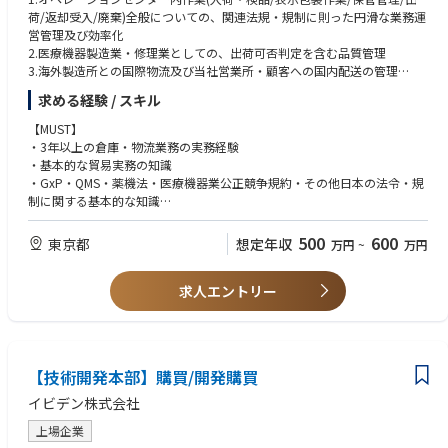
荷/返却受入/廃棄)全般についての、関連法規・規制に則った円滑な業務運
営管理及び効率化
2.医療機器製造業・修理業としての、出荷可否判定を含む品質管理
3.海外製造所との国際物流及び当社営業所・顧客への国内配送の管理
4.国内の製品在庫・固定資産(デモ品・ローン品)の保管管理
求める経験 / スキル
キーとなる業務
【MUST】
1.オペレーションセンター内作業の業務運営管理及び効率化
・3年以上の倉庫・物流業務の実務経験
・3PL業者への委託業務のサポート・トラブルシューティング
・基本的な貿易実務の知識
・3PL業者のKPIモニタリングと、定期的な是正・改善指導
・GxP・QMS・薬機法・医療機器業公正競争規約・その他日本の法令・規
・オペレーションセンター内作業の標準化・手順化と3PLへの業務委託促
制に関する基本的な知識
進
・業務標準化・改善の経験・導入能力
・オペレーションセンター内作業全般の効率化・費用対効果の向上
・定量的な見方や分析、指標管理能力
500
600
東京都
想定年収
万円
~
万円
2.医療機器製造業・修理業としての品質管理
・3PL業者に委託する製造・検査作業標準の整備
【PREFERRED】
・3PL業者の製造・検査作業結果に対する出荷可否判定業務
求人エントリー
・3PL業者・委託先倉庫業務の管理経験
・不適合品・不合格品の処置及び返送準備
・SOXへの対応経験
・修理・定期点検品の製造元返却前後の検査
・4S活動導入経験
3.国際物流及び国内配送の管理
・PCスキル(MS Office Suite、特にMS-Excel、SAP環境での業務経験あれば
・輸出入通関業者への適切な指示とモニタリング
尚良)
【技術開発本部】購買/開発購買
・輸出入通関書類の保管管理
・ビジネスレベルの英語力(Emailのやり取り、ビジネス書類の読解等)
・国内配送のKPI定義・モニタリングと、定期的な是正・改善指導
イビデン株式会社
4.国内の製品在庫・固定資産の保管管理
【求める人物像】
・国内在庫(オペレーションセンター在庫・営業所在庫・長期貸出在庫)の
上場企業
・論理的で理想を追求しつつ、現実に対して柔軟性がある方