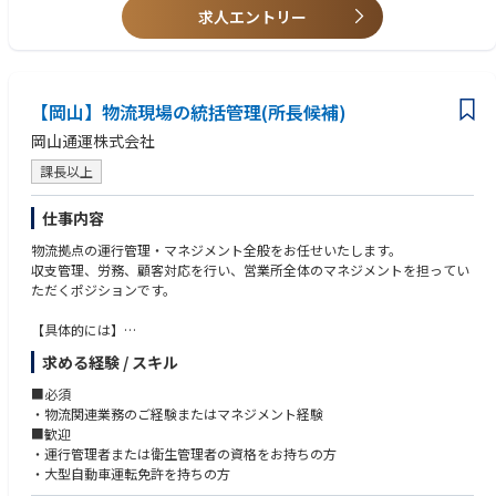
・資材の不足や余剰を特定し、解決策を提案・実行する。
求人エントリー
・ロジスティクスプロセスを最適化し、コスト削減と効率向上に貢献す
る。
・関連する部門と連携し、資材のニーズと供給の整合性を確保する。
・品質基準と規制要件を遵守する。
【岡山】物流現場の統括管理(所長候補)
岡山通運株式会社
課長以上
仕事内容
物流拠点の運行管理・マネジメント全般をお任せいたします。
収支管理、労務、顧客対応を行い、営業所全体のマネジメントを担ってい
ただくポジションです。
【具体的には】
・人員配置や業務進捗、施設・車両などの営業所是bb多雨の運営管理
求める経験 / スキル
・既存取引先との関係強化に加え、新規顧客への提案営業
・予算作成、売上利益の管理、地発注データ管理
■必須
・配車管理、ドライバー管理
・物流関連業務のご経験またはマネジメント経験
■歓迎
・運行管理者または衛生管理者の資格をお持ちの方
・大型自動車運転免許を持ちの方