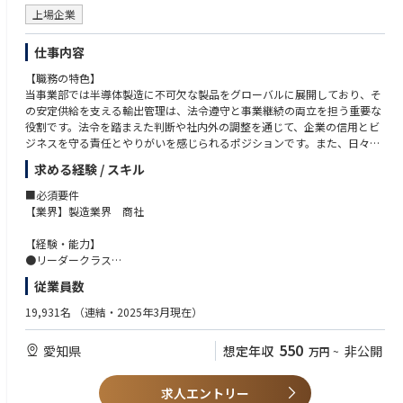
になります。
方。
上場企業
・多角化する事業のデリバリー統括へ
・全体最適の視点
カケハシグループの事業拡大に伴い、管理するデバイスの種類や供給プロ
前後の工程（企画・サポート）やグループ全体のバランスを俯瞰して判断
仕事内容
セスはさらに複雑化していきます。個別の運用管理に留まらず、グループ
できる方。
全体のデリバリー体制を最適化する「共通基盤」の構築など、より難易度
・不確実性を楽しむ胆力
【職務の特色】
の高い仕組みづくりに挑戦いただけるキャリアパスがあります。
変化の激しい環境で、泥臭い実務と仕組みづくりを両立し、やり遂げられ
当事業部では半導体製造に不可欠な製品をグローバルに展開しており、そ
る方。
の安定供給を支える輸出管理は、法令遵守と事業継続の両立を担う重要な
・チームへの貢献
役割です。法令を踏まえた判断や社内外の調整を通じて、企業の信用とビ
個人の成果に固執せず、組織全体の生産性向上にコミットできる方。
ジネスを守る責任とやりがいを感じられるポジションです。また、日々変
化する国際情勢や規制に対応する中で、専門性を高め続けられる環境があ
求める経験 / スキル
ります。幅広い経験を経て将来的には輸出管理体制の高度化やメンバーマ
ネジメントの中核として活躍いただくことを期待しています。また、キャ
■必須要件
リアの1例としてマーケティング・予算管理・営業DXなど幅広い領域で事
【業界】製造業界 商社
業推進に加わって頂ける環境・キャリアパスがございます。
【経験・能力】
【職務の概要 】
●リーダークラス
半導体製造装置向け部品の輸出に関わる安全保障貿易管理および輸送に関
・社内外との折衝・調整業務経験（職種不問）：10年以上
従業員数
する統制業務を担っていただきます。当社が大切にする”信頼”を支える仕
・貿易実務、物流、または輸出入に関する業務経験（職種不問）：3年以
事です。
上
19,931名
（連結・2025年3月現在）
担当業務・管轄は通関士の資格を活かした実務や、物流改善の実務を担う
・未経験な事象に対して自ら学ぶ姿勢があられる方
のではなく、安全保障貿易管理の事務局や受注出荷業務や予算等を担う営
・安全保障貿易管理の事務局や営業部バックオフィス部門の一員として職
550
愛知県
想定年収
非公開
万円
~
業部バックオフィス部門の一員として、「輸出管理・業務推進」を担って
域を広げる意思のある方
いただきます。
※主務以外でも可。例）海外営業として一部輸出業務を担当。企業法務と
して法令に関わる書類対応経験など
求人エントリー
・参考