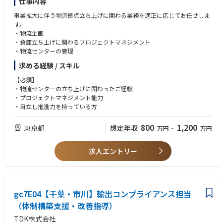
仕事内容
きたときには大きなやりがいを感じられます。
事業拡大に伴う物流拠点立ち上げに関わる業務を適正に応じてお任せしま
■期待すること
す。
実務ベースでの即戦力はもちろんのこと、安貿の全社への浸透のためのマ
・物流企画
ネジメントの実現にも努めてほしい。
・倉庫立ち上げに関わるプロジェクトマネジメント
・物流センターの管理
■キャリアパスイメージ
・建物、設備の設計提案
安全保障貿易管理課での管理職への任用。
求める経験 / スキル
輸出管理部門への配属経験により、安貿関連業務のエキスパート化。
【必須】
入社希望者が望むなら、上記の候補としての採用も可能。
・物流センターの立ち上げに関わったご経験
・プロジェクトマネジメント能力
■本ポジションの業務の一日の流れ
・自立し推進力を持っている方
ほぼ毎日申請が来るので、その審査の実施がメイン。
その他、規程、管理体制の見直し、チェックリスト作成、教育の実施等。
800
1,200
東京都
想定年収
万円
~
万円
求人エントリー
gc7E04【千葉・市川】輸出コンプライアンス担当
（体制構築支援・改善指導）
TDK株式会社