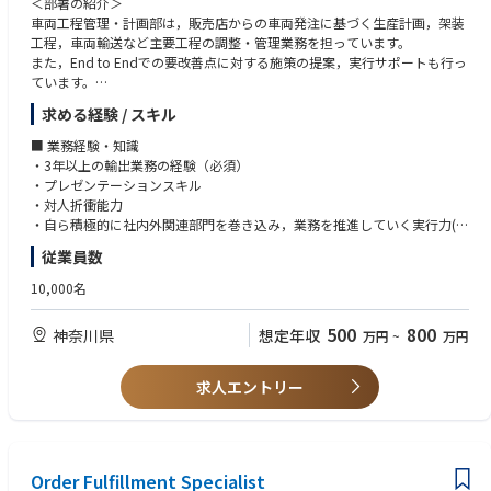
＜部署の紹介＞
・基礎化学品：住宅・自動車等の産業で使用される溶剤、樹脂原料、可塑
車両工程管理・計画部は，販売店からの車両発注に基づく生産計画，架装
剤原料など
工程，車両輸送など主要工程の調整・管理業務を担っています。
・電子材料 ： ディスプレイ・半導体・フォトレジストに使用される高純
また，End to Endでの要改善点に対する施策の提案，実行サポートも行っ
度溶剤など
ています。
＜部門の構成＞
求める経験 / スキル
車両工程管理・計画部は，『E2Eデータアナリティクス』『国内シャシ受
注管理』『架装・改造管理』『生販・計画』『車両出荷管理』『SCM IT プ
■ 業務経験・知識
ロジェクト』の6チームで構成されています。今回募集する『車両出荷管
・3年以上の輸出業務の経験（必須）
理』はマネージャー1名+スタッフ7名の全部で8名の正社員(40～60代)が活
・プレゼンテーションスキル
躍しております。
・対人折衝能力
・自ら積極的に社内外関連部門を巻き込み，業務を推進していく実行力(必
＜業務内容＞
須)
従業員数
完成車の輸出業務を担っていただきます。
具体的には，車両の生産計画を基に，担当いただく仕向国向けの配船スケ
<尚可>
10,000名
ジュールを船社に確認し，船毎のETDのタイミングで完成している車両の
・自動車、自動車部品メーカー及び、機械製造業等における輸出業務の経
最大出荷を目標に船のスペース確保を船社と調整していただきます。
験を有していれば，尚望ましい。
500
800
神奈川県
想定年収
万円
~
万円
仕向国によっては，営業部門，経理部門などの社内関連部署との確認・調
整作業も実施いただきます。
■ 語学
また，既存の業務プロセスの改善，最適化にも取組んでいただきます。
日本語：ネイティブレベル
求人エントリー
英語：ビジネスレベル
＜キャリアパス＞
経験と実績を重ねることで、輸出業務のエキスパートや管理職に昇進する
ことができます。また，ある程度の経験を積んでいただいた後は，完成車
輸出業務以外でも完成車国内物流や完成車物流プランニングなどの領域で
Order Fulfillment Specialist