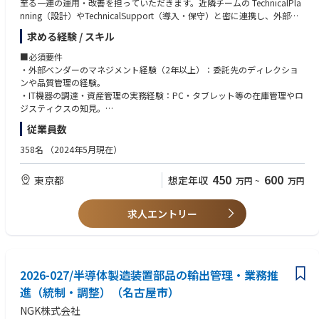
▶ チームで連携しながら取り組める環境！
至る一連の運用・改善を担っていただきます。近隣チームの TechnicalPla
組むことでコストの適正化と品質向上を両立していきます。
裁量を持って業務に取り組める一方で、すべてを一人で任されるわけで
nning（設計）やTechnicalSupport（導入・保守）と密に連携し、外部パ
当社ではこれらの施策を「業界別プラットフォーム構築」とし、現行取り
はありません。チームメンバーや関係部署と相談・連携しながら進めてい
ートナーと共に「止まらない医療」を支えるデバイス供給体制を構築・運
組んでいる菓子やスポーツアパレル業界だけでなく、BPO事業も展開しな
求める経験 / スキル
く体制が整っており、役割分担をしながらプロジェクトを推進していく環
用することがミッションです。
がら更なるプラットフォーム構築に取り組んでいきます。
境です。
■必須要件
【具体的な業務】
・外部ベンダーのマネジメント経験（2年以上）：委託先のディレクショ
・ベンダーマネジメント・品質管理
ンや品質管理の経験。
委託先キッティングセンターの工程管理、品質改善。
・IT機器の調達・資産管理の実務経験：PC・タブレット等の在庫管理やロ
・自律的なプロセス構築（0→1 / 1→10）
ジスティクスの知見。
既存マニュアルを疑い、事業成長に合わせた「より正しい業務フロー」を
・業務改善の実績：自ら課題を見つけ、仕組み（フロー）を構築・改善し
従業員数
再定義・構築。
た経験。
・調達、サプライチェーン管理
358名
（2024年5月現在）
導入計画に基づく端末・周辺機器の発注、仕入れ価格交渉、在庫の適正
■歓迎要件
化。
・ITデバイスの大量キッティング運用やLCM（ライフサイクル管理）の経
450
600
東京都
想定年収
万円
~
万円
・セキュリティ運用管理（クライアント証明書）
験
端末ごとの証明書の発注・発行、および失効処理の確実な実行。
・複数チームやグループ会社を跨いだ合意形成・プロジェクト推進経験
・グループ横断の全体最適化
・RPAやツール等を用いた業務効率化の経験
求人エントリー
グループ会社を含めた調達体制の協力・共通化の推進。
・医療業界への興味関心、社会貢献に対する意欲
■ポジションの魅力
■求める人物像
・「正解」を創る手応え
カケハシのValueに共感し、以下のスタンスを体現できる方を求めていま
既存の枠組みをアップデートし、自分のアイデアで次世代の供給体制を構
2026-027/半導体製造装置部品の輸出管理・業務推
す。
築できます。
進（統制・調整）（名古屋市）
・社会的意義の高さ
・自走できるプロフェッショナル
NGK株式会社
あなたが届けたデバイスが、全国の薬剤師と患者さんの体験を変える基盤
指示待ちではなく「今のやり方はベストか？」を問い、自律的に動ける