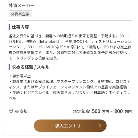
経験を積んでいただく事も可能です。
外資メーカー
外資系企業
仕事内容
各注文要件に基づき、顧客への納期通りの出荷を調整・手配する。グロー
バルPSI、他拠点（Inter-plant）、各地域のOTR、ディストリビューション
センター、グローバルS&OPなどとの窓口として機能し、PSIおよび売上目
標の達成を支援する。また、各顧客に対して正確な出荷予定日が可視化し
モニタリングする役割を担う。
求める経験 / スキル
職務内容
・四半期ごとのPSIおよび売上目標達成に向けて、関連部門（製造、OT
・学士号以上
R、サプライチェーン等）と連携し、受注の100%充足および納期遵守を実
・製造業における受注管理、マスタープランニング、資材供給、ロジステ
現する
ィクス、またはサプライチェーンマネジメント領域での豊富な実務経験
・工場における製品の受注受付窓口として国内外の拠点（OTR）と連携
・英語：ビジネスレベル（読み書きおよび会話）／日本語：ネイティブレ
し、日常的なコミュニケーションをリードする
ベル
・受注要件、製品構成、各国の規制要件、顧客からの変更、資材供給状
・MRP／ERPの使用経験、およびMicrosoft Officeスキル（Excel、PowerP
況、生産進捗を総合的に判断し、優先順位付けおよび生産計画への反映を
oint等）
500
800
東京都
想定年収
万円
~
万円
行う
・クロスファンクショナルな環境での業務経験、および社内外（国内外）
・生産計画および資材供給と連動した受注充足状況の可視化およびモニタ
との良好な関係構築力
リングを行い、問題発生時には根本原因分析を実施し、適切な対策を推進
求人エントリー
・課題を特定し、解決までチームをリードできるリーダーシップと問題解
する
決力
・完成品の国内・輸出出荷手配および必要書類の確認・管理を行う
・会社目標達成に向けた計画立案力および実行力、ならびに関係者を巻き