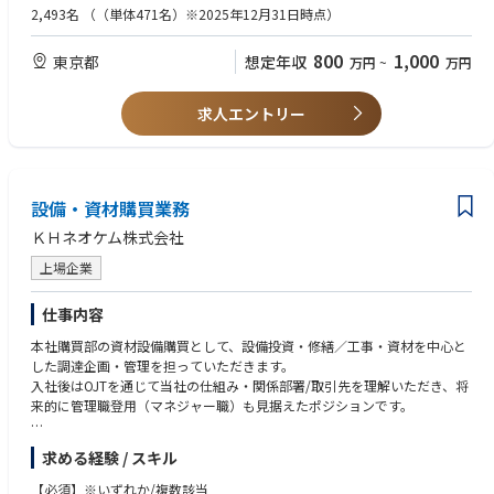
■TDKについて
・冷凍・冷蔵食品の物流経験
2,493名
（（単体471名）※2025年12月31日時点）
同社は日本・東京工業大学発の企業として誕生、今やグローバル企業とし
・輸出入・貿易実務経験
て業界をリードしています。ＴＤＫ株式会社では創業時から材料そのもの
・物流システムの導入・改善経験
800
1,000
東京都
想定年収
万円
~
万円
から開発、生産するモノづくり力を強化し成長してきました。
・物流拠点・3PLの選定、再編経験
・英語力 TOEIC650点程度
■事業概要
求人エントリー
TDKは、世界30以上の国・地域に250カ所を超える拠点を展開していま
す。磁性技術で世界をリードし、事業セグメントは、受動部品、センサ応
用製品、磁気応用製品、エナジー応用製品の4つおよびその他で構成され
ています。
将来に向けて大きな成長が見込まれる自動車、ICT、産業機器・エネルギ
設備・資材購買業務
ーの3市場を重点市場と位置づけており、各種製品の提供を通じて3市場の
ＫＨネオケム株式会社
さらなる拡大に貢献しているほか、ますます高度化する市場ニーズに応え
ていくため、スピード感をもって設備投資や研究開発、M&Aなどの成長投
上場企業
資を行っています。
仕事内容
■参考URL
オフィス紹介
本社購買部の資材設備購買として、設備投資・修繕／工事・資材を中心と
https://www.tdk.com/ja/careers/graduates/office/
した調達企画・管理を担っていただきます。
入社後はOJTを通じて当社の仕組み・関係部署/取引先を理解いただき、将
社員紹介
来的に管理職登用（マネジャー職）も見据えたポジションです。
https://www.tdk.com/ja/careers/experience/interview.html
【主な業務】
求める経験 / スキル
各種制度情報
1) 設備投資・修繕／工事・資材の調達
https://www.tdk.com/ja/careers/experience/systems.html
・調達方針/入札・見積戦略の策定、見積評価、ベンダー/コントラクター
【必須】※いずれか/複数該当