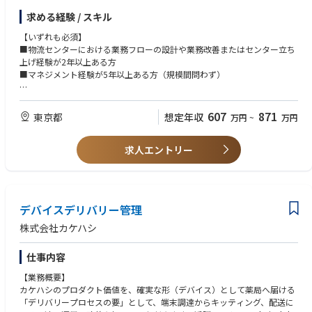
入社後は課長候補として、当部のマネジメントおよびメンバーの営業、ソ
【具体的な業務内容】
求める経験 / スキル
リューションの企画支援などをご担当いただきます。
■現場検証及び課題抽出
【いずれも必須】
【働き方】
■業務改善提案（作業効率化による工数削減提案等）
■物流センターにおける業務フローの設計や業務改善またはセンター立ち
・月1～2回程度、関西・中部エリアへの出張があります。
■新規物流センターの設計～稼働の支援
上げ経験が2年以上ある方
・週1日以上の在宅勤務が可能です。
■データ分析作業（Excel等）
■マネジメント経験が5年以上ある方（規模間問わず）
■新システム導入の推進 等
【物流コンサルティング事例】
【歓迎】
https://www.marubeni-logi.com/case/case05/
◎常時複数拠点のPJTが動いており、一人につき 3～4 の物流拠点担当を想
■倉庫における実務・管理業務のご経験（目安：5年程度）
607
871
東京都
想定年収
万円
~
万円
定
■物流システムまたはマテハンの設計・導入に携わったご経験
■業務改善やプロジェクト推進に関わったご経験
▼丸紅ロジスティクスの歩みと特徴
【働き方】
求人エントリー
当社は2015年に国際フォワーディング事業会社と、国内物流センター・共
物流センターへは2カ月に1回、1週間程度の出張をし現場のヒアリングや
【応募者へのメッセージ】
同配送等の3PL事業会社が合併して生まれた総合物流企業です。
業務効率改善の検証を行います。通常月の残業時間は20時間/月、繁忙期
▶ 実⼒次第で早期昇格できる⼈事制度︕
経営理念と当社の行動指針である「熱意」「創意」「誠意」の三意に基づ
は40時間/月と、担当するプロジェクトの変動により業務時間が変動しま
直近にて⼈事制度改定を実施。等級別の要件を満たし、かつ⾏動・能⼒
き、国際物流と国内物流が一体化してシナジー効果を生み出せることが最
すが、チーム内で業務分担をしながら効率よく業務を進めています。また
評価と業績評価にて基準を満たせば、在籍年次によらず昇格できる制度に
大の特徴です。
デバイスデリバリー管理
年に数回休日出勤が発生する可能性がありますが、事前に振り替えの休日
なっています。
また総合商社丸紅グループの物流会社であることから、商流機能や国内・
を指定してから出勤となりますので、ご安心ください。
株式会社カケハシ
海外のネットワークなど、丸紅の総合力を活かしたグローバルサプライチ
▶ 自分で考えた内容を提案し、形にしていけるポジション！
ェーンとしてお客様の課題解決が可能です。
倉庫のレイアウト検討から、マテハン導入を含めた運用設計まで、一連
仕事内容
のプロセスに主体的に関わることができます。現場や関係部署と連携しな
▼今後目指すもの
がら、自分で考えた内容を提案し、実際の運用として形にしていける点
【業務概要】
ペットフード関連商品の国内取扱いにおいてはトップシェアを誇る当社。
は、このポジションならではの大きな魅力です。
カケハシのプロダクト価値を、確実な形（デバイス）として薬局へ届ける
それらの経験を活かしながら様々な業界特有の課題を検証し、個社最適か
「デリバリープロセスの要」として、端末調達からキッティング、配送に
ら業界全体の最適化へ、業界共通の課題に主要なプレーヤーと共同で取り