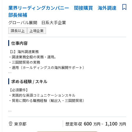
経験
業界リーディングカンパニー 間接購買 海外調達
③ サプライチェーン最適化の企画・プロジェクト推進
・基幹システムを用いた精緻な在庫・原価管理経験
・マニュアルオペレーションからシステマチックな業務プロセスへの構造
部長候補
・SQL・Python・GASなどを用いた高度なデータ処理・集計スキル
改革の企画・推進
・生成AIなどのテクノロジーを活用した業務革新・自動化実績
グローバル展開 日系大手企業
・既存の在庫・原価管理システムからの脱却を見据えた、WMS（倉庫管理
システム）の選定・導入・リプレイスの主導
課長以上
上場企業
・経理・会計部門と連携した原価・棚卸資産管理の精緻化・早期化
・新たな物流拠点やチャネルの立ち上げ
仕事内容
【1】海外調達業務
・調達業務全般の実務・運用。
・三国間貿易の実務
・運用（ホールディングスの海外展開サポート）
【2】マス・マーチャンダイジングの推進（尚可のご経験：入社後習得し
求める経験 / スキル
ていただく想定です）
・海外サプライヤーの新規開拓、及び交渉。
【必須要件】
・新規商材開発、提案。・海外サプライヤーとの取引条件設定とその運
・実践的な英語コミュニケーションスキル
用。
・貿易に関わる職務経験（輸出入・三国間貿易）
・海外業態との交渉とその結果に沿ったアクション。
【3】チームワーク・チームとの円滑なコミュニケーション。
【尚可要件】
・活動実績レポートの作成、報告。
・海外駐在経験
600
1,100
東京都
想定年収
万円
~
万円
・新規サプライヤー開拓、事業開拓経験