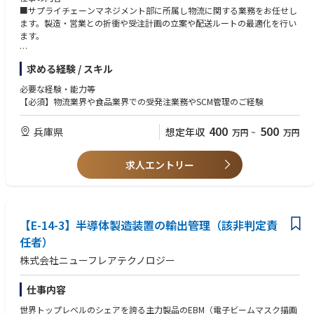
■サプライチェーンマネジメント部に所属し物流に関する業務をお任せし
ます。製造・営業との折衝や受注計画の立案や配送ルートの最適化を行い
ます。
具体的には】
求める経験 / スキル
■納品日や物量などの社内折衝。製造・営業とのすり合わせがメインにな
ります。
必要な経験・能力等
■受注計画の立案
【必須】物流業界や食品業界での受発注業務やSCM管理のご経験
■配送ルートの最適化
■納品利の調整や新商品・既存商品の管理を担当し、効率的な業務運営を
400
500
兵庫県
想定年収
万円
~
万円
★電話対応や受注入力業務も含まれ、社内外の要望を理解し、適切な対応
を行います。先輩社員の指導のもと、業務を習得し、チームの一員として
活躍していただきます。
求人エントリー
【E-14-3】半導体製造装置の輸出管理（該非判定責
任者）
株式会社ニューフレアテクノロジー
仕事内容
世界トップレベルのシェアを誇る主力製品のEBM（電子ビームマスク描画