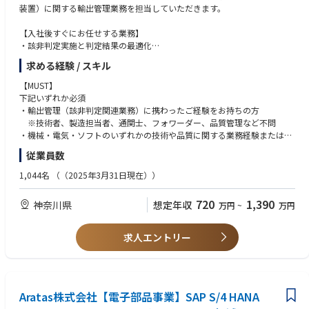
装置）に関する輸出管理業務を担当していただきます。
【入社後すぐにお任せする業務】
・該非判定実施と判定結果の最適化
└当社の製品/技術情報が経済産業省が定めるリスト規制のどこに該当
求める経験 / スキル
するのかの調査
・関連法令（外国為替及び外国貿易法、米国規制(EAR)等）改正時の該非
【MUST】
の再判定
下記いずれか必須
└当社製品の保守パーツ等の該非判定結果に変更がないかどうかを技術
・輸出管理（該非判定関連業務）に携わったご経験をお持ちの方
的に調査
※技術者、製造担当者、通関士、フォワーダー、品質管理など不問
・業務効率化に向けた新規該非判定方法や技術情報管理方法の開発
・機械・電気・ソフトのいずれかの技術や品質に関する業務経験または知
・輸出管理/出荷管理に係る実務と社内問合せ対応
識をお持ちの方
従業員数
└開発担当者、輸出管理部、営業、物流担当者といった当社のほとんど
の部署との緊密なコミュニケーションが求められます。
【WANT】
1,044名
（（2025年3月31日現在））
・製造業にて技術者として輸出管理（該非判定関連業務）に携わったご経
【将来的にお任せする業務】
験をお持ちの方
720
1,390
神奈川県
想定年収
万円
~
万円
・当社製品許認可申請を目的とした経済産業省を含む当局対応
・輸出管理システムの要件定義経験をお持ちの方
・輸出管理に係る部門横断プロジェクトの推進
・半導体製造装置関連あるいは産業機械の知識をお持ちの方
└輸出管理システムの企画・要件定義・導入・運用支援を関連部門をま
・一般財団法人安全保障貿易情報センター(CISTEC)の実務能力認定試験の
求人エントリー
とめながら推進いただきます。
資格をお持ちの方
・その他、技術管理業務
【使用ツール】
上記輸出・出荷管理業務はグループ会社共通のシステムを使用しており、
Aratas株式会社【電子部品事業】SAP S/4 HANA
さらなる業務の効率化に向けた取り組みを進めております。