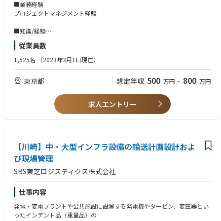
な製品供給を確保する。
■業務経験
プロジェクトマネジメント経験
・バックオーダー（BO）を効果的に管理し、潜在的なリスクを特定する
とともに、出荷の優先順位を設定し、関係者との明確なコミュニケーショ
■知識/経験
ンを維持する。
・MS-Word, Excel, PowerPointを活用した高度なデータ分析・レポート作
従業員数
成スキル
・マーケティング戦略および流通計画と連携し、新製品導入や製品のフェ
・関係部門との円滑な調整を実現するための高いコミュニケーション能力
1,525名
（2023年3月1日現在）
ーズイン／フェーズアウトに伴う物流業務を適切に調整し、業務の混乱を
と交渉力
最小限に抑える。
・複雑な業務プロセスの中でリスクを特定し、最適な解決策を導き出す分
500
800
東京都
想定年収
万円
~
万円
析力
・出荷数量の確定、アロケーション指示、在庫・物流関連の問い合わせ対
・中級以上の英語スキル（業務上のやり取りが可能なレベル）TOEIC740
応など、日々の業務を遂行する。
点以上
求人エントリー
・システム導入経験(SAP,Oracle等）
・SAPの障害や物流クレームなどのオペレーション上の課題に迅速に対応
し、効果的な解決策を実施するとともに、関連チームと協力して業務の安
【あると望ましい要件(Nice to Haves)】
定化を図る。
■業務経験
【川崎】中・大型インフラ設備の輸送計画設計およ
・コマーシャルオペレーション、物流管理、またはサプライチェーン業務
・四半期末などの繁忙期において、物流戦略を適切に実行し、納品および
において実務経験がある方
び現場管理
売上目標の達成を支援する。
・新製品の導入や、改善業務の経験がある方
SBS東芝ロジスティクス株式会社
・医療業界での業務経験
■業務詳細
＜主な業務内容＞
■知識/経験
仕事内容
・新規製品立ち上げのサポート：海外製造元とのやりとり（Daily）
・キャピタルサービスの知識/経験
発電・変電プラントや公共施設に設置する発電機やタービン、変圧器とい
・英語資料の翻訳または英語での資料作成
・コマーシャルオペレーション、物流調整、またはサプライチェーン管理
ったインデント品（重量品）の
・部品在庫の管理、フォーキャスト作成（都度発生）
における実務経験