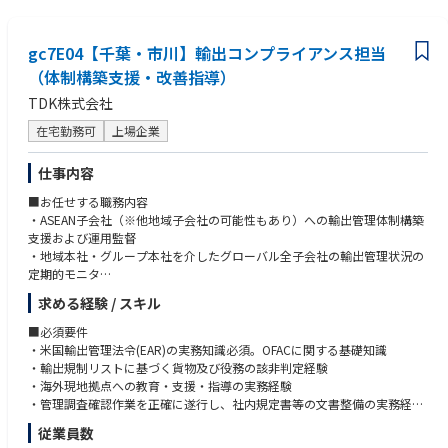
・カテゴリーマネジメントに関する知識・実践経験
継続的にモニタリングし、先を見据えた調達判断や資材計画を支援
・戦略的サプライヤー開発に関する知識
・コスト削減、生産性向上、在庫最適化、業務プロセス改善活動を推進
・グローバル調達体制の構築・運営スキル
gc7E04【千葉・市川】輸出コンプライアンス担当
・社内グローバル関連部門と連携し、調達戦略の整合、供給課題の解決、
・SAP、Oracle等のERPシステム活用スキル
カテゴリーマネジメントおよび戦略的サプライヤー育成を推進
（体制構築支援・改善指導）
・Six Sigma等の改善手法に関する知識
TDK株式会社
■ リーダーシップおよびチーム育成（20%）
【経験／資格】
・部下の採用、教育、評価、育成
■必須
在宅勤務可
上場企業
・調達に関する意思決定を主導、チームの優先順位が事業目標と整合する
・調達、購買、ソーシング、サプライチェーン領域での実務経験（目安10
よう管理
年以上）
仕事内容
・サプライヤー交渉および調達リスク管理の経験
・グローバルサプライヤーとの取引・調整経験
■お任せする職務内容
・学士号（BS/BA）または同等の学歴
・ASEAN子会社（※他地域子会社の可能性もあり）への輸出管理体制構築
■歓迎
支援および運用監督
・航空宇宙、防衛、IFE、アビオニクス業界での経験
・地域本社・グループ本社を介したグローバル全子会社の輸出管理状況の
・自動車、産業機器メーカーでの調達経験
定期的モニタ
・グローバル調達やカテゴリーマネジメント経験
・管轄組織別に実施するグループ会社への輸出監査補助（実施後のフォロ
求める経験 / スキル
・MBA取得者
ーアップ含む）
・CPSM、Six Sigma等の関連資格
・子会社への輸出管理強化ツール導入推進および運用支援
■必須要件
・SAPまたはOracleの利用経験
・米国輸出管理法令(EAR)の実務知識必須。OFACに関する基礎知識
*ご入社後は、まず当社のグローバル輸出管理組織の構成と規程に基づく
・輸出規制リストに基づく貨物及び役務の該非判定経験
役割を理解いただいた上で、ASEAN子会社の輸出管理体制構築支援を中心
・海外現地拠点への教育・支援・指導の実務経験
にご担当いただきます。その後、段階的にグループ会社全体の実情調査、
・管理調査確認作業を正確に遂行し、社内規定書等の文書整備の実務経験
監査・改善支援へと業務を拡大していただきます。
・会議体の議事録や報告書、資料等の作成能力（PPT、Word、Excel）
従業員数
*仕事内容の変更範囲：会社の定める業務全般
・英語力：会議での資料発表や議事録記載が問題なく行えるレベル(目安：