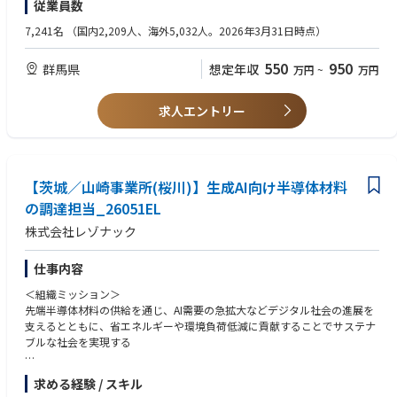
従業員数
・新規パートナーの開拓、評価、選定および契約交渉
・生産移管プロジェクトの推進および量産立上げを推進
歓迎条件：
7,241名
（国内2,209人、海外5,032人。2026年3月31日時点）
・サプライチェーン全体での生産能力・リソース最適化
・半導体、電子部品、電気機器メーカーでの勤務経験
・原価低減活動およびコスト改善施策の推進
・サプライチェーンマネジメントに関する知識・経験
550
950
群馬県
想定年収
万円
~
万円
・英語によるコミュニケーション能力（メール・会議）
■求める人物像：
・プロジェクトマネジメント経験
・変化の大きい環境の中でも主体的に行動できる方
求人エントリー
・関係部門や海外パートナーと円滑に連携できる方
・課題を構造的に捉え、解決に導ける方
・新しい仕組みやビジネスモデルの構築に挑戦したい方
■当ポジションのやりがい：
【茨城／山崎事業所(桜川)】生成AI向け半導体材料
①生産戦略を担う重要な役割
の調達担当_26051EL
単なる委託先管理ではなく、EMS活用戦略の策定から実行までを主導
株式会社レゾナック
し、アドバンテストの将来の生産体制構築に直接関与できます。
②部門横断で事業成長に貢献
開発・調達・品質・生産など多くの部門と連携しながら、生産能力拡大
仕事内容
や事業成長を支える重要な役割を担います。
＜組織ミッション＞
③キャリアの幅を広げられる
先端半導体材料の供給を通じ、AI需要の急拡大などデジタル社会の進展を
EMS管理、生産企画、サプライチェーン戦略など幅広い経験を積むこと
支えるとともに、省エネルギーや環境負荷低減に貢献することでサステナ
ができます。
ブルな社会を実現する
■働き方：
＜業務概要＞
・想定残業時間：月25時間程度（繁忙期には25Hを超過する可能性有）
求める経験 / スキル
半導体に使用される製品の調達業務をお任せします。
・フレックス／在宅勤務を実施中 ※フルリモートは不可。