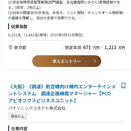
■部門、チーム構成
(1)安全保障貿易管理業務(部門審査、全社審査問いません)実務経験があ
メンバーは管理職合わせて5名。
る。(目安：3年以上)
(2)日本の関連法令(外為法、外為令、リスト規制、キャッチオール規制等)
■業務内容
の基礎を理解し、自分の言葉で説明できる。
貨物及び技術の輸出を実施したい部署より、安全保障貿易管理申請が行わ
(3)米国再輸出規制(EAR)の基礎理解および対応経験がある。
従業員数
れるので、以下の審査を実施する。
(4)STC Associate(CISTEC安全保障貿易管理実務能力認定)を保有してい
①該非判定：貨物、技術がリスト規制に該当するか否かを判定。
る。
8,151名
（1,661名(単体）2025年3月31日現在）
②取引審査：どのような相手か（引合い先、需要者の確認）、どのような
(5)他部署との連携・調整業務において豊富な経験を有する。
用途に使うのか（具体的な用途の確認）等のチェックを行い、取引を進め
671
1,212
東京都
想定年収
万円
~
万円
て良いか否かを判断する。
■歓迎
③出荷管理：貨物・技術の出荷・提供前に、「同一性の確認」、「輸出許
(1)米国再輸出規制(EAR)を熟知できている。
可証の有無の確認」等、所要の手続きが済んでいるかを確認する。
(2)安全保障貿易管理に関する社内規程、関連要領と制定、改廃経験があ
求人エントリー
る。
■在宅頻度
(3)英文読解力がある。(英文への抵抗がない)
原則週1回出社（業務に応じて追加出社あり）
※今後の体制変更により見直しの可能性あり
■尚可
《大阪》《調達》航空機向け機内エンターテインメ
(1)STC Advance(CISTEC安全保障貿易管理実務能力認定)以上を保有してい
■英語使用の状況 (場面/頻度)
る。
ントシステム 調達企画機能マネージャー【PCO
EAR(米国輸出管理規則)での審査業務の中で詳細を調査するにあたり、英
(2)エンジニアリング会社等のプラント関連会社での経験がある。
アビオニクスビジネスユニット】
語での文書を読み解く必要あり。
■英語使用の状況 (場面/頻度)
パナソニックコネクト株式会社
■やりがい
EAR(米国輸出管理規則)での審査業務の中で詳細を調査するにあたり、英
課長以上
外為法、EARと法律に関することが多いため、これらを紐解いて審査がで
語での文書を読み解く必要あり。
きたときには大きなやりがいを感じられます。
仕事内容