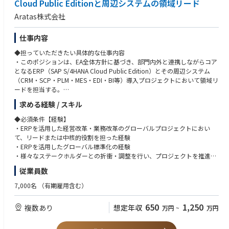
Cloud Public Editionと周辺システムの領域リード
Aratas株式会社
【入社後お任せする業務・キャリアパス】
技術に関する該非判定責任者になるためには、管理職であることが必要な
ため、入社後は管理職を目指して、約1～2年間、該非判定に必要な機械・
仕事内容
電気・ソフトなどの技術的な知識や、当社輸出管理の仕事の流れをOJTキ
◆担っていただきたい具体的な仕事内容
ャッチアップいただきます。
・このポジションは、EA全体方針に基づき、部門内外と連携しながらコア
輸出管理・該非判定のご経験がない方でも、0からキャッチアップするこ
となるERP（SAP S/4HANA Cloud Public Edition）とその周辺システム
とが可能です。
（CRM・SCP・PLM・MES・EDI・BI等）導入プロジェクトにおいて領域リ
ードを担当する。
【採用背景】
・ERP導入については、日本から開始し、EU、中国、APAC、アメリカの
当社は事業拡大を続けており、海外との技術情報のやり取りや装置・保守
求める経験 / スキル
順に展開し、3年を目途に完了することを目標としている。
パーツの出荷が増え続けています。
・日本での立上げフェーズをリードするとともに、グローバル展開に向け
その影響で輸出管理業務の重要性は大変増しており、該非判定業務や出荷
◆必須条件【経験】
た導入モデルの確立および各地域展開の推進を担う。
に関する実務に対するニーズが高まっていることから、本ポジションの 担
・ERPを活用した経営改革・業務改革のグローバルプロジェクトにおい
当者を担っていただける方を募集しております。
て、リードまたは中核的役割を担った経験
◆具体的な仕事内容に対しての期待する成果
・ERPを活用したグローバル標準化の経験
・SAP S/4HANA Cloud Public Editionと周辺システムの導入を領域リード
【組織のミッション】
・様々なステークホルダーとの折衝・調整を行い、プロジェクトを推進し
としてリードし、日本での本番稼働およびグローバル展開の基盤を確立
世界的にトップシェアをもつ電子ビームマスク描画装置の品質維持・向上
た経験
従業員数
・Fit to Standardを徹底し、過剰なカスタマイズを抑制した持続可能なシ
のために、信頼性改善向上推進と蓄積された異常情報を駆使した運用開発
ステム基盤を構築
を行うことが当グループのミッションです。
◆必須条件【スキル】
7,000名
（有期雇用含む）
・グローバルステークホルダーを巻き込み、プロジェクトを完遂し、独立
市場からの引き合いに対応すべく、製造を外部に委託して増産対応を進め
・ERPアプリケーションおよび業務領域に関する知識（特にいずれかの特
後の事業運営をITで支える基盤を確立
ている中で、品質の良い装置を安定して市場に供給できるよう、描画装置
定領域に強みを保有）
650
1,250
複数あり
想定年収
万円
~
万円
の品質問題対応、装置不具合是正処置の横展開、装置不具合対応のための
・日本語・英語ともにビジネスレベル（グローバルプロジェクトでの会
◆この仕事の魅力
情報の充実化、法令/規制への対応およびその対応手順の是正を行ってお
議・資料作成・コミュニケーションが可能）
この仕事では、EA全体方針に基づき、経営・業務と連携しながらERP導入
ります。