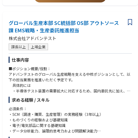
・主任職の場合は、担当領域における課題整理や改善提案に加え、関係部
・ビジネスレベルの英語力（海外拠点・工場と日常的にコミュニケーショ
門との調整を主体的に進め、需給課題の解決を牽引していただくことを期
ンが取れるレベル）
待しています。
・APICS（CPIM／CSCP）等のサプライチェーン関連資格
※担当範囲については、ご経験・英語力・ご本人の志向性を踏まえ、国内
グローバル生産本部 SC統括部 OS部 アウトソース
メイン、海外メインと柔軟に検討します。
課 EMS戦略・生産委託推進担当
【仕事の魅力】
株式会社アドバンテスト
・日本を含むグローバルの工場や販売会社を俯瞰し需要、供給、在庫の全
体最適や意思決定に関わります。
課長以上
上場企業
・在庫、FCF、ROIC等の経営指標に直結する意思決定に携わり、経営に近
い視点で業務を遂行できます。
仕事内容
・SAP／IBPやAI活用など、S&OP高度化の最前線で新しい仕組みづくりに
挑戦できます。
■ポジション概要/役割：
・工場、営業、マーケティング、経理など社内全部門や海外拠点と幅広く
アドバンテストのグローバル生産戦略を支える中核ポジションとして、以
関わることができます。
下の担当業務を推進いただく予定です。
・医療現場・患者の皆様・製薬企業など幅広いお客様に対し、医療を支え
具体的には
るソリューション提供に貢献できます。
・半導体テスト装置の需要拡大に対応するため、国内委託先に加え、海
外EMSを活用 したEMS活用戦略の立案
求める経験 / スキル
・新規委託先の開拓、生産移管、量産立上げ、QCD（品質・コスト・納
期）管理までの一貫したプロセスの構築
必須条件：
・社内の開発・調達・品質保証・生産部門、および海外拠点・EMSパー
・SCM（調達・購買、生産管理）の実務経験（3年以上）
トナーと連携しながら、グローバルサプライチェーンの競争力強化に貢献
・ものづくりの経験および基礎知識
・電子/電気部品に関する基礎知識
■業務内容：
・データ分析能力、論理的思考力および問題解決能力
・グローバルEMS活用戦略および生産委託戦略の企画・立案
・円滑なコミュニケーション能力