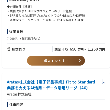
化
・各部門・海外拠点と連携し、業務変革を構想から実行・定着まで一貫し
◆必須条件【経験】
て推進
・業務改革またはBPRプロジェクトのリード経験
・ERP導入または関連プロジェクトでのPMまたはPMO経験
◆具体的な仕事内容に対しての期待する成果
・多様なステークホルダーと連携し、変革を推進した経験
・Global Standardに準拠したシンプルかつ一貫性のある業務プロセスの
確立
◆必須条件【スキル】
従業員数
・Fit to Standardを前提とした業務運用モデルの構築
・ERPアプリケーションおよび業務領域に関する知識（特にいずれかの特
・ERPと整合した形での業務標準化および意思決定プロセスの高度化を実
定領域に強みを保有）
7,000名
（有期雇用含む）
現
・日本語・英語ともにビジネスレベル（グローバルプロジェクトでの会
議・資料作成・コミュニケーションが可能）
650
1,250
複数あり
想定年収
万円
~
万円
◆この仕事の魅力
ERP導入を前提としたIT刷新にとどまらず、業務のあり方そのものを再設
◆歓迎条件
計し、事業運営のスピードと質を高める変革をリードするポジション。
・製造業における業務改革・標準化経験
求人エントリー
分社直後のタイミングにおいて、全社横断で業務モデルを作り直す経験が
・グローバルプロジェクト経験
でき、将来的に経営・業務・ITを統合的にリードするキャリアにつながる
・Fit to Standardまたはテンプレート展開経験
点が大きな魅力。
◆歓迎する人物像
◆業界動向と自社事業の特徴
Aratas株式会社【電子部品事業】Fit to Standard
・業務変革に対して、既存の業務形態や組織風土に捉われず、標準化・最
【事業内容】リレー・スイッチ・センサ等の中核デバイスで蓄積した“繋
適化を前提にプロジェクトを遂行する強い意志と行動力を有する人財
業務を支えるAI活用・データ活用リーダ（AX）
ぐ・切る”技術と高品質・信頼性を強みに、EV・エネルギー・産業機器な
・海外現地法人の関係者との協業関係構築と意思疎通ができる人財
Aratas株式会社
ど成長市場を支える電子部品事業。
・チャレンジ精神旺盛で前向きに取り組める人財
【強み】長年培った高品質・高信頼性の技術力とグローバル顧客基盤。
【今後の展望】独立化により意思決定の迅速化と投資力を強化し、急拡大
◆使用する開発言語・ソフト・装置/機器等
仕事内容
する電動化・デジタル化領域での事業成長を加速。その基盤として、グロ
SAP S/4HANA Cloud Public Editionを中心に、プロジェクトマネジメント