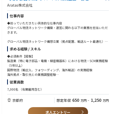
ど成長市場を支える電子部品事業。
適化を前提にプロジェクトを遂行する強い意志と行動力を有する人財
Aratas株式会社
【強み】長年培った高品質・高信頼性の技術力とグローバル顧客基盤。
・海外現地法人の関係者との協業関係構築と意思疎通ができる人財
【今後の展望】独立化により意思決定の迅速化と投資力を強化し、急拡大
・チャレンジ精神旺盛で前向きに取り組める人財
仕事内容
する電動化・デジタル化領域での事業成長を加速。その基盤として、グロ
ーバルで標準化されたIT環境の構築を推進する。
◆使用する開発言語・ソフト・装置/機器等
◆担っていただきたい具体的な仕事内容
生成AI(365 Copilotなど)、AI/分析ツール、BIツール、データ基盤など
グローバル物流ネットワーク構築・運営に関わる以下の業務を担当いただ
きます。
グローバル物流ネットワーク構想立案（拠点配置、輸送ルート最適化）
海外拠点（製造・販売・物流拠点）との物流スキーム設計・調整
求める経験 / スキル
フォワーダー、3PL、倉庫業者との契約交渉・管理
海上／航空／陸上輸送の最適化およびリードタイム・コスト改善
◆必須条件【経験】
各国貿易実務（輸出入管理、インコタームズ、関税対応）の統制
製造業（特に電子部品・電機・精密機器系）における物流・SCM業務経験
物流KPI（コスト、納期、在庫回転率等）の設計・モニタリング
（5年以上）
物流BCP、リスクマネジメント（災害・地政学リスク対応）
国際物流（輸出入、フォワーディング、海外輸送）の実務経験
将来的にはメンバーマネジメント、組織運営への関与
海外拠点・取引先との業務調整経験
従業員数
※ご経験・スキルに応じて業務範囲は調整します。
◆必須条件【スキル】
日本語：ビジネスレベル
7,000名
（有期雇用含む）
◆具体的な仕事内容に対しての期待する成果
英語：ビジネスレベル（会議・メール対応が可能）
「コストを下げる人」ではなく、「当社のグローバル事業を止めない・強
650
1,250
京都府
想定年収
万円
~
万円
くする物流を設計し、実行できる人」
◆歓迎条件
グローバル物流ネットワーク構築・再編プロジェクトの経験
◆この仕事の魅力
SCM全体（調達〜生産〜物流）の最適化経験
求人エントリー