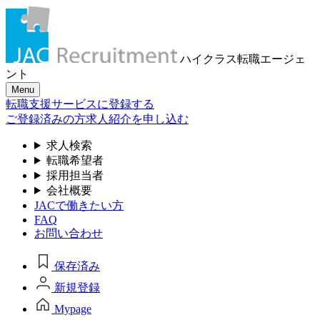
ハイクラス転職
エージェ
ント
Menu
転職支援サービスに登録する
ご登録済みの方
求人紹介を申し込む
求人検索
転職希望者
採用担当者
会社概要
JACで働きたい方
FAQ
お問い合わせ
保存済み
新規登録
Mypage