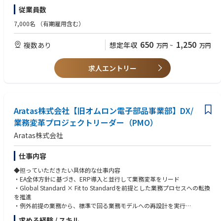
・Fit to Standardを徹底し、過剰なカスタマイズを抑制した持続可能なシ
た経験
・CISTEC等の外部団体にも希望により参画可能です。
従業員数
ステム基盤を構築
・グループ員にキャリア採用のメンバーが多く、馴染みやすい環境です。
・グローバルステークホルダーを巻き込み、プロジェクトを完遂し、独立
◆必須条件【スキル】
7,000名
（有期雇用含む）
後の事業運営をITで支える基盤を確立
・ERPアプリケーションおよび業務領域に関する知識（特にいずれかの特
定領域に強みを保有）
650
1,250
複数あり
想定年収
万円
~
万円
◆この仕事の魅力
・日本語・英語ともにビジネスレベル（グローバルプロジェクトでの会
この仕事では、EA全体方針に基づき、経営・業務と連携しながらERP導入
議・資料作成・コミュニケーションが可能）
という中核プロジェクトをリードし、グローバルに展開していく。
求人エントリー
特に、日本での立上げフェーズから参画し、グローバル展開の基盤となる
◆歓迎条件
モデルを構築できる点において、影響力の大きい役割である。
・SAP S/4HANA Cloudの導入経験
グローバル企業の本社機能の一員として、事業にとってのITの価値を具体
・グローバルテンプレート展開またはロールアウト経験
的に実現できる点にやりがいがある。
・事業会社におけるIT/業務改革の推進経験
Aratas株式会社【旧オムロン電子部品事業部】DX/
◆業界動向と自社事業の特徴
◆歓迎する人物像
業務変革プロジェクトリーダー（PMO）
【事業内容】リレー・スイッチ・センサ等の中核デバイスで蓄積した“繋
・業務変革に対して、既存の業務形態や組織風土に捉われず、標準化・最
Aratas株式会社
ぐ・切る”技術と高品質・信頼性を強みに、EV・エネルギー・産業機器な
適化を前提にプロジェクトを遂行する強い意志と行動力を有する人財
ど成長市場を支える電子部品事業。
・海外現地法人の関係者との協業関係構築と意思疎通ができる人財
【強み】長年培った高品質・高信頼性の技術力とグローバル顧客基盤。
・チャレンジ精神旺盛で前向きに取り組める人財
仕事内容
【今後の展望】独立化により意思決定の迅速化と投資力を強化し、急拡大
◆担っていただきたい具体的な仕事内容
する電動化・デジタル化領域での事業成長を加速。その基盤として、グロ
◆使用する開発言語・ソフト・装置/機器等
・EA全体方針に基づき、ERP導入と並行して業務変革をリード
ーバルで標準化されたIT環境の構築を推進する。
SAP S/4HANA Cloud Public Editionを中心に、プロジェクトマネジメント
・Global Standard × Fit to Standardを前提とした業務プロセスへの転換
ツール、各種コラボレーションツール（Teams等）を活用
を推進
・例外前提の業務から、標準で回る業務モデルへの再設計を実行
・販売、SCM、開発、会計領域における意思決定プロセスの再設計・高度
求める経験 / スキル