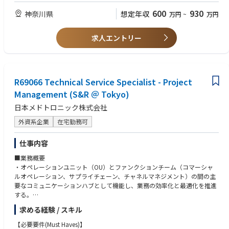
・チームでの業務遂行能力とコミュニケーション力
600
930
神奈川県
想定年収
万円
~
万円
【歓迎要件】
・半導体製造装置など精密機器事業での生産管理・生産計画業務の経験
求人エントリー
・製造業にて生産最適化等の業務経験
【求める人物像】
・生産計画を立案・調整できる論理的思考のある方。また部門間調整やト
ラブル対応に前向きに取り組み、改善提案が出来る方。
R69066 Technical Service Specialist - Project
・コミュニケーション能力や協調性があり、チームで目標を達成するため
Management (S&R ＠ Tokyo)
に主体的に関わる姿勢があり方。
日本メドトロニック株式会社
外資系企業
在宅勤務可
仕事内容
■業務概要
・オペレーションユニット（OU）とファンクションチーム（コマーシャ
ルオペレーション、サプライチェーン、チャネルマネジメント）の間の主
要なコミュニケーションハブとして機能し、業務の効率化と最適化を推進
する。
求める経験 / スキル
・物流業務の管理（出荷スケジュール、アロケーション計画、物流パート
ナーとの調整を含む）を行い、ビジネスの優先順位に基づいたタイムリー
【必要要件(Must Haves)】