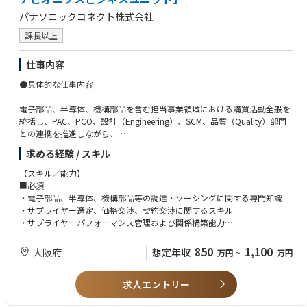
■継続的改善（１５％）
【経験／資格】
・計画業務、スケジューリング、在庫管理、調達支援業務における効率化
パナソニックコネクト株式会社
■必須
とコスト削減を推進
・生産計画、資材計画、需給管理、在庫管理、サプライチェーン管理等の
課長以上
・スケジュール遵守率、サプライヤーパフォーマンス、在庫管理、資材供
実務経験（目安10年以上）
給状況に関するKPI管理
・MRP／ERPシステムを利用した計画業務経験
仕事内容
・製造部門、調達部門、サプライヤー等との協働経験
■ リーダーシップおよびチーム育成（１５%）
・学士号（BS／BA）または同等の学歴
●具体的な仕事内容
・部下の採用、教育、評価、育成
■歓迎
・調達に関する意思決定を主導、チームの優先順位が事業目標と整合する
・IFE業界または航空業界での業務経験
電子部品、半導体、機構部品を含む担当事業領域における購買活動全般を
よう管理
・SAP、Oracle等のERP導入・運用経験
統括し、PAC、PCO、設計（Engineering）、SCM、品質（Quality）部門
・業務改善やプロセス改革プロジェクトのリード経験
との連携を推進しながら、
・APICS CPIM、CSCP、ISM CPSM、Six Sigma等の関連資格
コスト削減、生産性向上、および部門横断的な協業を推進
求める経験 / スキル
・MBA取得者
■ 調達およびサプライヤーマネジメント（40%）
【スキル／能力】
・担当事業領域における電子部品、半導体、機構部品の調達戦の策定・実
■必須
行
・電子部品、半導体、機構部品等の調達・ソーシングに関する専門知識
・サプライヤーの選定、価格・契約交渉、契約締結支援、およびサプライ
・サプライヤー選定、価格交渉、契約交渉に関するスキル
ヤーパフォーマンス管理を主導し、コスト、品質、納期等の目標達成
・サプライヤーパフォーマンス管理および関係構築能力
・グローバルサプライヤーとの関係を管理し戦略的パートナーシップを強
・部材不足、生産中止（EOL）、供給能力不足等の調達リスク管理能力
化、生産資材の安定供給を確保
・コスト削減や業務改善を推進する問題解決力
850
1,100
大阪府
想定年収
万円
~
万円
・社内外の関係者を巻き込むコミュニケーション力・調整力
■ 戦略立案および供給リスク管理（40%）
・ビジネスレベルの英語力
・部品不足、生産終了（EOL）リスク、サプライヤー能力不足、地政学的
求人エントリー
リスクを特定／エスカレーション／低減し、安定供給を確保
■歓迎
・市場動向、リードタイム、サプライヤーの供給能力、部品の供給状況を