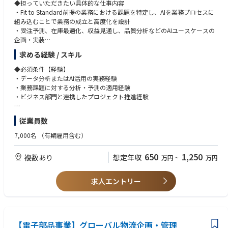
◆担っていただきたい具体的な仕事内容
ーバルで標準化されたIT環境の構築を推進する。
ツール、各種コラボレーションツール（Teams等）を活用
・Fit to Standard前提の業務における課題を特定し、AIを業務プロセスに
組み込むことで業務の成立と高度化を設計
・受注予測、在庫最適化、収益見通し、品質分析などのAIユースケースの
企画・実装
・分析・予測・意思決定支援を業務プロセスに組み込むAI活用モデルの構
求める経験 / スキル
築
・データ活用を前提とした意思決定プロセスの高度化を推進
◆必須条件【経験】
・PoCに留まらず業務定着まで一貫してリード
・データ分析またはAI活用の実務経験
・業務課題に対する分析・予測の適用経験
◆具体的な仕事内容に対しての期待する成果
・ビジネス部門と連携したプロジェクト推進経験
・標準化された業務環境において、AIを組み込むことで業務運営を成立さ
せる仕組みを構築
◆必須条件【スキル】
従業員数
・分析・予測に基づく意思決定モデルの確立
・データ分析またはAI活用および業務領域に関する知識（特にいずれかの
・データ・AIを活用した意思決定の高速化・高度化を実現
特定領域に強みを保有）
7,000名
（有期雇用含む）
・日本語・英語ともにビジネスレベル（グローバルプロジェクトでの会
◆この仕事の魅力
議・資料作成・コミュニケーションが可能）
650
1,250
複数あり
想定年収
万円
~
万円
AIを単なるツールとしてではなく、業務および経営の意思決定を変革する
基盤として活用し、事業競争力の中核を担うポジション。
◆歓迎条件
分社直後の段階で、AI活用モデルをゼロから設計・構築し、全社展開でき
・機械学習・統計分析の経験
求人エントリー
る点において、長期的に大きな影響力を持つ役割。
・製造業におけるデータ活用経験
・データ基盤・データ統合に関する知見
◆業界動向と自社事業の特徴
【事業内容】リレー・スイッチ・センサ等の中核デバイスで蓄積した“繋
◆歓迎する人物像
ぐ・切る”技術と高品質・信頼性を強みに、EV・エネルギー・産業機器な
【電子部品事業】グローバル物流企画・管理
・業務変革に対して、既存の業務形態や組織風土に捉われず、標準化・最