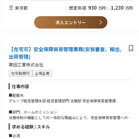
【担う役割】
・大卒以上
930
1,230
東京都
想定年収
万円
~
万円
担当製品の需給調整全般を担い、特に海外工場や海外販売会社との案件に
ついてはリード役として推進いただきます。
【希望条件】
・安定供給と在庫適正化に加え、収益最大化（PL／FCF／ROIC）の観点も
求人エントリー
・製造現場における生産、供給、在庫に関する基本的な理解をお持ちの方
踏まえ、Factデータ、Pros/Cons、収支影響を整理しながら、関係部門と
・ビジネスレベルの英語力（海外拠点・工場と日常的にコミュニケーショ
の合意形成および意思決定をリードいただくことを期待しています。
ンが取れるレベル）
・需給課題の抽出、対応方針の立案、エスカレーション、実行推進まで、
・APICS（CPIM／CSCP）等のサプライチェーン関連資格
より上位の立場で主体的に担っていただくポジションです。
【在宅可】安全保障貿易管理業務(安貿審査、輸出,
【仕事の魅力】
出荷管理)
・日本を含むグローバルの工場や販売会社を俯瞰し需要、供給、在庫の全
栗田工業株式会社
体最適や意思決定に関わります。
・在庫、FCF、ROIC等の経営指標に直結する意思決定に携わり、経営に近
在宅勤務可
上場企業
い視点で業務を遂行できます。
・SAP／IBPやAI活用など、S&OP高度化の最前線で新しい仕組みづくりに
仕事内容
挑戦できます。
・工場、営業、マーケティング、経理など社内全部門や海外拠点と幅広く
■配属先
関わることができます。
グループ経営管理本部 経営管理部門 法務部 安全保障貿易管理課
・医療現場・患者の皆様・製薬企業など幅広いお客様に対し、医療を支え
るソリューション提供に貢献できます
■部門、チームのミッション
法務体制の機能としての一体的な取組みにより、安全保障貿易管理への対
応力を強化し、グループ全体でのリスクマネジメントの実効性を高める。
求める経験 / スキル
安貿審査申請プロセス遵守の徹底。
■必須