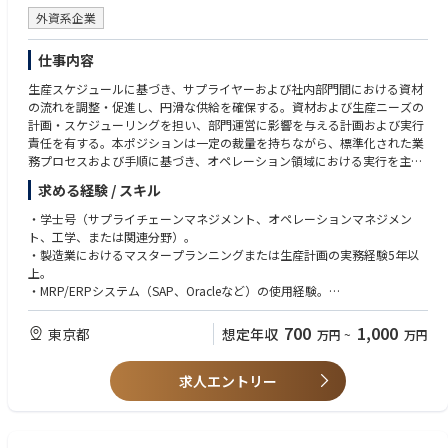
ition management, and risk mitigation activities to minimize operational
外資系企業
disruption.
⚫ Support and guide supply planners through expertise, coaching, and
仕事内容
day-to-day collaboration while acting as a role model within the Supply
Planning function.
生産スケジュールに基づき、サプライヤーおよび社内部門間における資材
⚫ Collaborate with Digital, regional teams, and key stakeholders to ensu
の流れを調整・促進し、円滑な供給を確保する。資材および生産ニーズの
re effective utilization, governance, and continuous improvement of pla
計画・スケジューリングを担い、部門運営に影響を与える計画および実行
nning systems and tools such as ERP and FuturMaster, including plannin
責任を有する。本ポジションは一定の裁量を持ちながら、標準化された業
g parameters, data accuracy, and process alignment.
務プロセスおよび手順に基づき、オペレーション領域における実行を主軸
として業務を遂行する。状況に応じて判断が求められるが、基本的には上
求める経験 / スキル
【Context and Scope】
位者の指導のもとで意思決定を行う
The Supply Planning Manager is responsible for leading end-to-end supp
・学士号（サプライチェーンマネジメント、オペレーションマネジメン
ly planning activities for the Japan market, ensuring stable product avail
職務内容
ト、工学、または関連分野）。
ability while balancing service level, inventory, and logistics cost optimiz
・製造チームのマスタープランニング、資材管理プロセスおよび関連シス
・製造業におけるマスタープランニングまたは生産計画の実務経験5年以
ation.
テムを管理し、生産スケジュールおよび購買計画の策定・更新を行う。
上。
This role plays a critical part in strengthening overall supply capability an
・需要予測、生産能力、在庫レベルを考慮したバランスの取れた生産計画
・MRP/ERPシステム（SAP、Oracleなど）の使用経験。
d resilience by collaborating cross-functionally with Sales, Finance, Logis
の作成。
・強力な分析能力と問題解決能力。
tics, Manufacturing, and regional/global stakeholders. The Japan busine
・サプライチェーン各部門（製造、調達、ロジスティクス、営業など）と
・優れたコミュニケーションスキルと対人関係能力。
700
1,000
東京都
想定年収
万円
~
万円
ss operates with a highly complex Route-to-Market (RTM) model, includi
の連携による計画の実行と調整。
・日本語および英語でのビジネスレベルの読み書き、会話能力。
ng Retail, EC, D2C, and VMI operations, requiring agile and flexible suppl
・生産遅延、材料不足、能力制約などの問題に対する解決策の特定と実
・CPIMまたはAPICSの資格をお持ちの方歓迎。
y planning capabilities. In addition, the role requires close coordination
行。
求人エントリー
・医療機器業界での経験尚可。
with multiple overseas manufacturing sites and regional teams to manag
・MRP（資材所要量計画）システムの管理と最適化。
e complexity
・主要なKPI（納期遵守率、在庫回転率など）のモニタリングと改善。
and volatility of E2E supply chains.
・サプライチェーンプロセスの継続的な改善活動への貢献。
The position requires both operational excellence and strategic thinking t