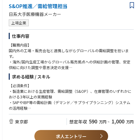
・S&OP（販売・操業計画）プロセスへの積極的な参加。
S&OP推進／需給管理担当
o manage supply continuity,
・変化するビジネスニーズに対応するための計画の柔軟な調整。
drive process optimization, and support business growth.
・一定の判断力を持ち、定められた枠組みを超えた改善案や代替案を検
日系大手医療機器メーカー
The role also leads and facilitates SCMR (Supply Chain Management Revi
討、提案する（必要に応じて上位者の指導を受ける）
ew) as part of the S&OP+ process framework, ensuring alignment betwe
・新規メンバーに対して、日常業務における指導やサポートを行う
上場企業
en demand, supply, inventory, and business priorities. In addition, the p
osition is expected to proactively identify supply risks, lead issue resoluti
仕事内容
on, and drive contingency planning in close partnership with internal an
d external stakeholders.
【職務内容】
While this is an individual contributor role, strong leadership and stakeh
国内外の工場・販売会社と連携しながらグローバルの需給調整を担いま
older management capabilities are essential. The role is expected to influ
す。
ence cross-functional teams, act as a role model within Supply Planning,
・海外/国内生産工場からグローバル販売拠点への供給計画の管理、安定
and support supply planners through expertise and daily collaboration.
供給に向けた調整や意思決定の支援
・販売計画／需要予測に基づく生産計画、月次の需給調整、在庫管理
求める経験 / スキル
Scope Allocation (Approx.)
・需要予測会議／供給会議／S&OP会議への参画と、需給課題のエスカレ
 Supply Planning Operations & Execution — 35%
ーション提案
【必須条件】
 Cross-functional Alignment & Issue Management — 25%
・ストックフロー（生産・販売・在庫：PSI）の予実管理、在庫適正化や
・製造業における生産管理、需給調整（S&OP）、在庫管理のいずれかに
 Strategy & Process Improvement (S&OP / SCMR) — 15%
落帳（期限切れ在庫）削減
おける3年以上の実務経験
 Team Support & Capability Building — 25%
・SAP／IBP等を活用したデータ可視化、需要予測精度向上
・SAPやIBP等の需給計画（デマンド／サプライプランニング）システム
・年度生産計画の作成と予実管理
の活用経験
・SAP、Excel等を用いたデータ集計・分析経験
【担う役割】
・大卒以上
590
1,000
東京都
想定年収
万円
~
万円
担当製品の需給調整業務を中心に担っていただきます。
・販売計画や需要予測、在庫状況などのFactデータをもとに、安定供給と
【希望条件】
在庫適正化に向けた調整・改善提案を行っていただきます。
求人エントリー
・製造現場における生産、供給、在庫に関する基本的な理解をお持ちの方