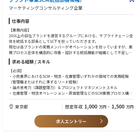
マーケティングコンサルティング企業
仕事内容
【業務内容】
20以上の自社ブランドを運営するグループにおける、サプライチェーン全
体を統括する部長として以下を担っていただきます。
現在は各ブランドの実務メンバーがオペレーションを担っていますが、業
務プロセス全体を構造的に改善・設計する統括機能が組織として不足して
います。
求める経験 / スキル
本ポジションは、その統括機能を新設するポジションです。当社は現在IP
O準備を進めており、原価管理や棚卸資産管理の精緻化・早期化が経営上
【必須】
の重要課題となっています。
・小売業界におけるSCM・物流・在庫管理いずれかの領域での実務経験
（管理職またはそれに準ずるリード経験）
① 国内向け販売事業におけるSCMオペレーションの統括
・論点思考力（課題整理力）＆プロジェクトマネジメントスキル
・小売事業における在庫管理体系の構築・統括（需要予測・発注含む）
・在庫管理・物流オペレーション・原価管理などのSCM業務プロセス構
・国内3PL・中国物流拠点のマネジメント統括
築・改善をリードした経験
・決算期に応じた棚卸・在庫締め処理・原価管理プロセスの構築・統括
1,000
1,500
東京都
想定年収
万円
~
万円
【歓迎】
② M&Aブランドのサプライチェーン統合
・サプライチェーンの基盤構築に関わった経験（WMS等倉庫管理システム
・M&A実行後の実地棚卸、在庫回転期間や原価の再集計の統括
求人エントリー
の導入・リプレイスを主導した経験）
・対象ブランドの購買〜配送フローの把握・標準化
・経理・会計側の理解を持ち、事業部門と管理部門を横断する調整ができ
・サプライチェーン機能への統合（PMI）を主導
る経営企画サイドの経験
・売主様とのコミュニケーション
・戦略コンサル経験、物流領域に関する業務コンサル・システムコンサル