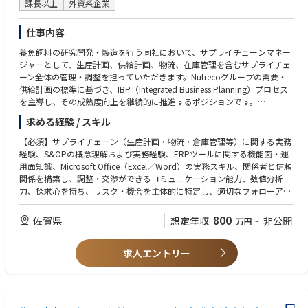
課長以上
外資系企業
＜やりがい＞
＜当社製品の主な利用分野＞
本商材（TIM）は世界トップクラスのシェアを誇り、レゾナック内でも売
仕事内容
・機能性材料：エアコン・冷蔵庫などに使用される冷凍機油の原料／化粧
上上位に入る重要な製品群です。
品に用いられる特殊ジオールなど
直近は生成AI需要の拡大に伴い生産量を大幅に増強しており、生成AIの最
養魚飼料の研究開発・製造を行う同社において、サプライチェーンマネー
・基礎化学品：住宅・自動車等の産業で使用される溶剤、樹脂原料、可塑
前線に関わることができ、ひいてはレゾナックの売上に大きく貢献するポ
ジャーとして、生産計画、供給計画、物流、在庫管理を含むサプライチェ
剤原料など
ジションにあります。
ーン全体の管理・調整を担っていただきます。Nutrecoグループの需要・
・電子材料 ： ディスプレイ・半導体・フォトレジストに使用される高純
供給計画の標準に基づき、IBP（Integrated Business Planning）プロセス
度溶剤など
＜参考URL＞
を主導し、その成熟度向上を継続的に推進するポジションです。
■RESONAC REPORT 2025（統合報告書）
〈詳細〉
https://www.resonac.com/sites/default/files/2025-08/pdf-sustainability-
求める経験 / スキル
需要＆供給戦略および計画の立案・実行／IBP（統合型ビジネス・サプラ
report-integratedreport-RESONAC25J_spread.pdf
イ計画）プロセスおよび月次サイクルを主導／生産・供給・在庫計画の管
【必須】サプライチェーン（生産計画・物流・倉庫管理等）に関する実務
■レゾナック 採用サイト
理／在庫およびWorking capitalの管理・最適化／KPI管理および継続的改
経験、S&OPの概念理解および実務経験、ERPツールに関する機能面・運
https://www.resonac.com/recruit/jp/
善の推進／SCMチームの育成・マネジメントおよびリーダーシップの発揮
用面知識、Microsoft Office（Excel／Word）の実務スキル、関係者と信頼
■レゾナック 山崎事業所
／品質・HSE（健康・安全・環境）に関するコンプライアンスの遵守
関係を構築し、調整・交渉ができるコミュニケーション能力、数値分析
https://www.resonac.com/jp/corporate/network/domestic/yamazaki.ht
力、探求心を持ち、リスク・機会を主体的に特定し、適切なフォローアッ
ml
プを行う能力、SCMチームのマネジメント経験
■レゾナック 購買情報
【歓迎】カスタマーサービス・物流・営業いずれかの業務経験、Infor M3
800
佐賀県
https://www.resonac.com/jp/corporate/purchase-index?intcid=glnavi_j
想定年収
非公開
万円
~
の知識をお持ちの方
p_corporate_purchase
■パッケージ用 熱伝導シート
求人エントリー
https://www.resonac.com/jp/products/semi-backend-process/76/027.h
tml