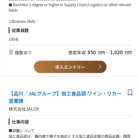
本ポジションは、当社グループの輸出取引が関連法令を遵守し円滑に遂行
ncing cross-functional stakeholders, driving alignment, and acting as a c
⚫ Bachelor’s degree or higher in Supply Chain/Logistics or other relevant
されることを確保し、社会的信頼の維持・向上に直結する重要な役割を担
entral coordinator during supply issues, business changes, and strategic i
fields
います。地域本社・グループ本社を通じて全子会社の体制強化、監査によ
nitiatives.
る改善を促し、輸出管理強化ツールの導入を図ることでコンプライアンス
The Supply Planning Manager takes initiative to optimize planning struct
2.Business Skills
の実効性を高め、企業価値の向上に直接貢献するポジションです。
ures and processes while improving service level and logistics cost in coll
⚫ 5+ years working experience in supply chain field (Logistics, Demand/
従業員数
aboration with Finance and Logistics teams. The role also develops and
Supply Planning, Customer Service,
■TDKについて
drives the facilitation of SCMR (Supply Chain Management Review) as pa
Operations)
200名
同社は日本・東京工業大学発の企業として誕生、今やグローバル企業とし
rt of the S&OP+ process.
⚫ Knowledge of ERP and forecasting tool
て業界をリードしています。ＴＤＫ株式会社では創業時から材料そのもの
In addition, the role acts as a role model within Supply Planning by prov
⚫ Financial knowledge & Acumen
850
1,020
複数あり
想定年収
から開発、生産するモノづくり力を強化し成長してきました。
万円
~
万円
iding expertise, practical guidance, and day-to-day support & coaching
to supply planners, including knowledge sharing and collaborative prob
3.Language
■事業概要
lem-solving, while driving operational excellence through strong owners
⚫ Fluent in written & spoken English and Japanese
求人エントリー
TDKは、世界30以上の国・地域に250カ所を超える拠点を展開していま
hip and performance.
す。磁性技術で世界をリードし、事業セグメントは、受動部品、センサ応
用製品、磁気応用製品、エナジー応用製品の4つおよびその他で構成され
【Key Responsibilities】
ています。
⚫ Lead overall supply planning activities to maintain stable supplyFG/Ki
将来に向けて大きな成長が見込まれる自動車、ICT、産業機器・エネルギ
bble/materials) for the Japan market by validating supply plans, purcha
【品川／JALグループ】加工食品部 ワイン・リカー
ーの3市場を重点市場と位置づけており、各種製品の提供を通じて3市場の
sing plans, production plans, inventory levels, change management activ
営業課
さらなる拡大に貢献しているほか、ますます高度化する市場ニーズに応え
ities, and key planning parameters maintained by supply planners.
ていくため、スピード感をもって設備投資や研究開発、M&Aなどの成長投
株式会社JALUX
⚫ Develop and execute mid- to long-term supply planning strategies to s
資を行っています。
trengthen supply capability by collaborating with key stakeholders inclu
ding Sales, Finance, 3PL providers (M-Logi), regional teams, and other E
仕事内容
■参考URL
2E Supply Chain functions.
オフィス紹介
■部署について
⚫ Collaborate with the external customer (VMI operations) to ensure sta
https://www.tdk.com/ja/careers/graduates/office/
加工食品部は、機内食や菓子を始めとする加工食品全般の商品企画・開発
ble supply, inventory optimization, operational alignment, and effective