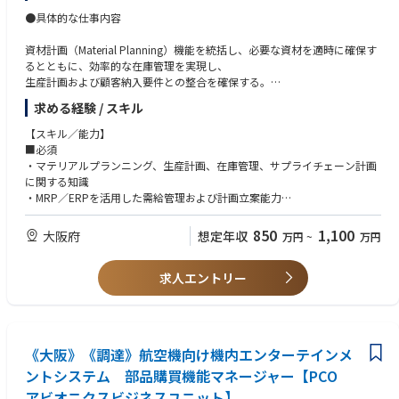
■期待すること
●具体的な仕事内容
実務ベースでの即戦力はもちろんのこと、安貿の全社への浸透のためのマ
ネジメントの実現にも努めてほしい。
資材計画（Material Planning）機能を統括し、必要な資材を適時に確保す
るとともに、効率的な在庫管理を実現し、
■キャリアパスイメージ
生産計画および顧客納入要件との整合を確保する。
安全保障貿易管理課での管理職への任用。
輸出管理部門への配属経験により、安貿関連業務のエキスパート化。
求める経験 / スキル
■資材計画（３５％）
入社希望者が望むなら、上記の候補としての採用も可能。
・短期および中長期の事業目標、生産計画、顧客納入目標を支える資材計
【スキル／能力】
画を策定・維持・実行
■本ポジションの業務の一日の流れ
■必須
・業務効率向上、コスト削減、納期遵守率向上を目的として、計画業務プ
ほぼ毎日申請が来るので、その審査の実施がメイン。
・マテリアルプランニング、生産計画、在庫管理、サプライチェーン計画
ロセスおよび手順を整備・見直し・改善
その他、規程、管理体制の見直し、チェックリスト作成、教育の実施等。
に関する知識
・設計変更や突発的な変更要求も含め、必要な資材が適時に発注・手配・
・MRP／ERPを活用した需給管理および計画立案能力
供給されることを確保
・需要予測、在庫データ、購買データ等を分析し、課題を特定・改善する
・過剰在庫、陳腐化在庫、中止プロジェクト向け資材、納期延期資材など
能力
850
1,100
大阪府
想定年収
万円
~
万円
のリスク最小化
・サプライヤー、調達、製造部門など関係者との調整・折衝能力
・複数の優先事項を整理し、計画的に業務を推進する能力
■在庫評価・分析（３５％）
求人エントリー
・業務改善やプロセス最適化を推進できる課題解決力
・顧客納期、生産能力、および品質要求を満たすためのスケジュール策
■歓迎
定・維持
・英語を活用したグローバルなコミュニケーション能力
・需要変動や設計変更、生産計画変更に応じたスケジュール調整
・Lean Manufacturing、JIT（Just In Time）に関する知識
・調達部門、サプライヤー、製造部門との連携による供給課題解決
・生産能力計画（Capacity Planning）や在庫最適化に関する知識
《大阪》《調達》航空機向け機内エンターテインメ
・MRP／ERPを活用した需給管理、発注管理、納期管理
・SAP、Oracle等のERPシステム活用スキル
・適正在庫維持および過剰在庫・滞留在庫の削減施策推進
ントシステム 部品購買機能マネージャー【PCO
・Six Sigma等の改善手法に関する知識
アビオニクスビジネスユニット】