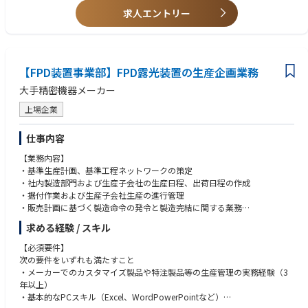
求人エントリー
【FPD装置事業部】FPD露光装置の生産企画業務
大手精密機器メーカー
上場企業
仕事内容
【業務内容】
・基準生産計画、基準工程ネットワークの策定
・社内製造部門および生産子会社の生産日程、出荷日程の作成
・据付作業および生産子会社生産の進行管理
・販売計画に基づく製造命令の発令と製造完結に関する業務
・製造（要員負荷、設備、スペース等）に関する課題を解決するための、
求める経験 / スキル
企画立案、推進
【必須要件】
次の要件をいずれも満たすこと
・メーカーでのカスタマイズ製品や特注製品等の生産管理の実務経験（3
年以上）
・基本的なPCスキル（Excel、WordPowerPointなど）