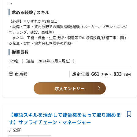
■サプライチェーンマネジメント
【主な業務】
地政学的リスク、サプライヤーの事業撤退リスク、需要変動リスク、自然
求める経験 / スキル
1) 設備投資・修繕／工事・資材の調達
災害や事故など様々な調達リスクがある中で、リスク評価と対策を企画立
・調達方針/入札・見積戦略の策定、見積評価、ベンダー/コントラクター
案頂きます。また、サプライヤー評価、監査、教育など高度なサプライヤ
【必須】※いずれか/複数該当
選定
ー管理が必要で、これらを通じて製品の安定生産、安定供給を果たすこと
・設備・工事・資材分野での購買/調達経験（メーカー、プラントエンジ
・価格/契約条件交渉、発注決裁に向けた検討・稟議、契約書/登録書管理
が求められます。
ニアリング、建設、商社等）
・スケジュール・品質要件を踏まえた全体マネジメント（社内関係部門と
または、工務・保全・生産技術・製造等での設備投資/修繕工事に関す
の調整含む）
■サプライヤーとの共創関係構築
る発注・契約・協力会社管理等の経験
サプライヤーとの競争関係を築くには、「戦略的に選定」、「オープンか
・見積評価、ベンダー選定、価格交渉、契約実務のいずれかの経験
従業員数
2) 副原料・触媒等／消耗品類の調達に関する統括管理
つ密なコミュニケーション」、「人と人の信頼で繋ぐ」が重要です。サプ
・社内外ステークホルダーを巻き込んだ調整/推進力（プロジェクト推進
・担当者支援、サプライヤ評価・関係強化、コスト最適化、BCP観点での
ライヤーとのインターフェイスとして、国内外のサプライヤーとの交渉や
含む）
829名
（（連結 2024年12月末現在））
ソース強化
調整業務を担当頂きながら、キーサプライヤーとの共創関係構築を推進頂
きます。
【歓迎】
661
833
東京都
想定年収
万円
~
万円
3) 調達企画・ガバナンス
・化学/石油化学プラント設備・工事に関する知見
・購買プロセス/規程整備、競争購買・VE/VA推進(※)、新規サプライヤ開
■上記業務に付随して、下記もお任せします。
・工事請負契約（約款含む）や契約リスク評価の経験、法務部門等との折
拓
・主要原材料の材料調達戦略の立案・実行
衝経験
求人エントリー
※コスト・品質・納期を考慮した調達改善や、設備・資材の見直し提案
・Ｑ：購入仕様書整備、サプライヤー監査、サプライヤーＰＣＮ教育、材
・カテゴリ戦略/調達企画、購買プロセス改善、CSR調達の経験
・コンプライアンス/CSR調達対応、関連部門（工務・生産技術・製造・法
料品質改善
・英語でのコミュニケーション能力（海外サプライヤとの英文契約読解・
務・経理等）との連携強化
・Ｄ：リスク評価×重要度評価に基づく安定調達の為の対策立案・実行
締結/一部電話・メールでの対応 等）
発注計画・在庫・ＦＣＳＴ管理、納期管理
■本ポジションの魅力
・Ｃ：材料費低減価格交渉、ＶＡ/ＶＥ提案・推進
【英語スキルを活かして裁量権をもって取り組めま
・設備投資・修繕／工事の中～大型案件を中心に、会社のコスト・リス
・新規材料、新規技術、新規サプライヤー探索と提案 等
す】サプライチェーン・マネージャー
ク・プロジェクト進捗に直結する意思決定に関与できます。
非公開
・本社機能として各工場・関係部署と連携し、調達戦略/プロセス整備な
ど企画面も含めて経験を広げられるポジションです。