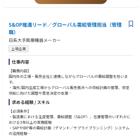
グローバル物流を「回す仕事」ではなく、「設計し、会社の競争力に変え
ERP／SCMシステム（SAP等）の導入・活用経験
る仕事」です。
マネジメント経験（人数不問）
中国語など第二外国語スキル
◆業界動向と自社事業の特徴
技術力に支えられた安定した事業基盤のもと、グローバル物流・SCM
S&OP推進リード／グローバル需給管理担当（管理
◆歓迎する人物像
を“次の競争力”に進化させるフェーズにあります。
全体最適の視点で物流・サプライチェーンを設計できる方
職）
物流・SCMの専門性を、事業成長に直結させたい方にとって、大きなやり
関係部署・海外拠点と粘り強く調整できるコミュニケーション力のある方
日系大手医療機器メーカー
がいと裁量を持てる環境です。
変化の激しい環境下でも課題を整理し、実行まで落とし込める方
将来的に物流・SCM領域を牽引したい志向をお持ちの方
上場企業
◆使用する開発言語・ソフト・装置/機器等
仕事内容
ERPシステム・SCMシステム・WMSシステム・TMSシステム
【職務内容】
国内外の工場・販売会社と連携しながらグローバルの需給調整を担いま
す。
・海外/国内生産工場からグローバル販売拠点への供給計画の管理、安定
供給に向けた調整や意思決定の支援
・販売計画／需要予測に基づく生産計画、月次の需給調整、在庫管理
求める経験 / スキル
・需要予測会議／供給会議／S&OP会議への参画と、需給課題のエスカレ
ーション提案
【必須条件】
・ストックフロー（生産・販売・在庫：PSI）の予実管理、在庫適正化や
・製造業における生産管理、需給調整（S&OP）、在庫管理のいずれかに
落帳（期限切れ在庫）削減
おける3年以上の実務経験
・SAP／IBP等を活用したデータ可視化、需要予測精度向上
・SAPやIBP等の需給計画（デマンド／サプライプランニング）システム
・年度生産計画の作成と予実管理
の活用経験
・SAP、Excel等を用いたデータ集計・分析経験