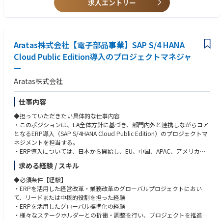
求人エントリー
という中核プロジェクトの各領域をリードし、グローバルに展開してい
◆歓迎条件
く。
組織構成：15名
・SAP S/4HANA Cloudの導入経験
特に、日本での立上げフェーズから参画し、グローバル展開の基盤となる
└正社員10名、派遣社員5名
・グローバルテンプレート展開またはロールアウト経験
モデルを構築できる点において、影響力の大きい役割である。
└年齢層：20代：1名 30代：5名 40代：5名 50代：3名 60代：1名
・事業会社におけるIT/業務改革の推進経験
グローバル企業の本社機能の一員として、事業にとってのITの価値を具体
└業務役割について：部品品質調査：3名 部品構成管理：5名 AI活用：
Aratas株式会社【電子部品事業】SAP S/4 HANA
的に実現できる点にやりがいがある。
4名 輸出管理：2名、マネージャー：1名
◆歓迎する人物像
Cloud Public Edition導入のプロジェクトマネジャ
・業務変革に対して、既存の業務形態や組織風土に捉われず、標準化・最
ー
◆業界動向と自社事業の特徴
【働き方】
適化を前提にプロジェクトを遂行する強い意志と行動力を有する人財
【事業内容】リレー・スイッチ・センサ等の中核デバイスで蓄積した“繋
・部署の平均残業時間：約20ｈ／月
・海外現地法人の関係者との協業関係構築と意思疎通ができる人財
Aratas株式会社
ぐ・切る”技術と高品質・信頼性を強みに、EV・エネルギー・産業機器な
・休憩時間とは別に1日1回中断可能
・チャレンジ精神旺盛で前向きに取り組める人財
ど成長市場を支える電子部品事業。
・在宅勤務：あり
仕事内容
【強み】長年培った高品質・高信頼性の技術力とグローバル顧客基盤。
・フレックス勤務：業務に合わせて柔軟に利用可能
◆使用する開発言語・ソフト・装置/機器等
【今後の展望】独立化により意思決定の迅速化と投資力を強化し、急拡大
・転勤：なし
SAP S/4HANA Cloud Public Editionを中心に、プロジェクトマネジメント
◆担っていただきたい具体的な仕事内容
する電動化・デジタル化領域での事業成長を加速。その基盤として、グロ
ツール、各種コラボレーションツール（Teams等）を活用
・このポジションは、EA全体方針に基づき、部門内外と連携しながらコア
ーバルで標準化されたIT環境の構築を推進する。
【職場の魅力】
となるERP導入（SAP S/4HANA Cloud Public Edition）のプロジェクトマ
・世界的にトップシェアをもつ電子ビームマスク描画装置の製品品質向上
ネジメントを担当する。
に関わる分野で活躍できます。
・ERP導入については、日本から開始し、EU、中国、APAC、アメリカの
・電子ビーム描画装置全体の技術に関わるため、全般的な製品知識を得ら
順に展開し、3年を目途に完了することを目標としている。
求める経験 / スキル
れます。
・日本での立上げフェーズをリードするとともに、グローバル展開に向け
・同じ部内の開発/設計/製造担当者、品質保証部、技術管理部、輸出管理
た導入モデルの確立および各地域展開の推進を担う。
◆必須条件【経験】
部、サービス部等、様々な部署と連携/協力し、品質向上活動を行うの
・ERPを活用した経営改革・業務改革のグローバルプロジェクトにおい
で、広範囲での社内人脈が構築できます。
◆具体的な仕事内容に対しての期待する成果
て、リードまたは中核的役割を担った経験
・該非判定業務は担い手が多く、技術者や製造担当者だけでなく、通関士
・SAP S/4HANA Cloud Public Edition導入をPMとしてリードし、日本で
・ERPを活用したグローバル標準化の経験
やフォワーダー、品質管理、法務など様々な職種の方が経験を活かしてキ
の本番稼働およびグローバル展開の基盤を確立
・様々なステークホルダーとの折衝・調整を行い、プロジェクトを推進し
ャリア形成できるポジションです。