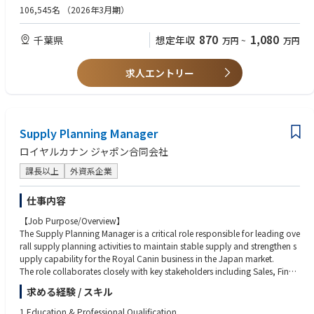
TOEIC 730)，英語等を口頭による子会社への教育、メール対応、資料・議
106,545名
（2026年3月期）
■組織のミッション
事録作成等で英語を使用
当室はTDKの輸出管理グローバル本部として、地域本部を通じて全てのグ
870
1,080
千葉県
想定年収
万円
~
万円
ローバル子会社の輸出管理体制の構築・改善・強化を支援し、各社に適用
■歓迎要件
される輸出関連法令違反の発生を未然に防ぐため、体制を維持できる仕組
・理系バックグラウンドで、技術内容の理解があること
みづくりをミッションとしています。
・FormsやSharePointなどのツールを利用した調査および業務管理の仕組
求人エントリー
み化、運用設計の実務経験
■配属部署
戦略本部 安全保障輸出管理室 輸出コンプライアンス課
■募集背景
Supply Planning Manager
米中間の技術競争が激化する中、輸出管理に関する法令・規制は一層強
ロイヤルカナン ジャポン合同会社
化・複雑化しています。こうした環境下でグループ全社における違反を防
ぐためには、各社で適切に運用できる確固たる体制基盤の構築に加え、定
課長以上
外資系企業
期的な監査による状況把握と迅速な是正対応が不可欠です。今回、輸出関
連法令を理解し、グローバル子会社への指導・支援を担っていただける人
仕事内容
材を募集します。
【Job Purpose/Overview】
■働き方
The Supply Planning Manager is a critical role responsible for leading ove
・残業時間：月平均20時間程度
rall supply planning activities to maintain stable supply and strengthen s
・在宅勤務頻度：有（月数回程度の出社あり）
upply capability for the Royal Canin business in the Japan market.
・フレックスタイムの有無：有
The role collaborates closely with key stakeholders including Sales, Finan
・出張頻度／期間／行先（国内外）：状況により海外出張の可能性あり
ce, global/regional teams, and other E2E Supply Chain functions includi
求める経験 / スキル
ng Packaging Center Operations.
■当業務の魅力点・応募者にとってのベネフィット
The position is expected to demonstrate strong team leadership by influe
1.Education & Professional Qualification