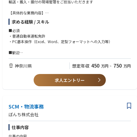
輸送・搬入・据付の現場管理をご担当いただきます
・保守カタログの作成、コスト計算
・新製品の物流管理や製品ライフサイクルの移行に関する業務経験
・製品を扱うOU（事業部）関係者との折衝、取りまとめ
・Power BIを活用したデータの可視化や高度な分析レポートの作成能力
【具体的な業務内容】
・各種プロジェクトのリード
・基本設計：設置場所(サイト)までの輸送・搬入・据付計画の概略検討。
※上記の記述は、このポジションに配属された従業員が遂行する業務の一
求める経験 / スキル
輸送手段や輸送ルート、必要な機材の選定。
般的な性質とレベルを説明することを目的としていますが、このポジショ
・現地調査：輸送ルート上の障害となる箇所の確認。委託会社から上がる
■必須
ンに必要とされるすべての責任とスキルを網羅したリストではありませ
データの評価。
・普通自動車運転免許
ん。
・詳細設計：スケジュール、輸送ルート、車両走行軌跡、作業方法等を示
・PC基本操作（Excel、Word、定型フォーマットへの入力等）
した搬入計画書作成。
・作業前会議（デザインレビュー）：輸送・搬入・据付に関わる人員計画
■歓迎
及び安全管理説明
・１級、2級土木施工管理技士
・実作業：輸送・搬入・据付作業の現場指導と安全管理
・重量物輸送計画経験者
450
750
神奈川県
想定年収
万円
~
万円
・土木設計あるいは土木施工管理業務のご経験
■やりがい
・建築／機械／プラント等の施工管理経験
・社会貢献度が高い仕事：発電設備や変電設備がないと私たちは電気を使
求人エントリー
・搬出入現場（据付含む）での工程管理経験
用することができません。
・機械／プラント等の設備受入の準備・管理経験
社会の根幹を支える製品の輸送を手掛けることで、社会貢献性の高さを
・大型トラック・トレーラーの運転経験
感じることができます。
・建設現場責任者（リーダー）経験
・とてつもなく大きな製品を自分の手で動かすというやりがいを感じられ
SCM・物流事務
ます。製品が大きければ大きいほど、
輸送搬入には様々な規制が伴いますが、自分の計画で安全に運び終えた
ぼんち株式会社
時の達成感は何にも代えがたいものがあります。
仕事内容
仕事の内容