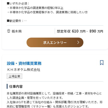
・出張
■いずれか必須：
■担当製品について
国内；サプライヤー訪問等、数回/月
・半導体か化学品の調達業務の経験2年以上
担当製品は、TIM(Thermal Interface Material)と呼ばれる、半導体に使用さ
本社等他事業所への出張、数回/月
・半導体か化学品の営業経験があり、調達業務に挑戦したい方
れる製品になります。
海外；サプライヤー訪問等、数回/年
本製品は、熱を効率よく逃がす役割を持っています。
■歓迎要件：
・英語や中国語でコミュニケーションがとれる方
■なぜTIMの需要が拡大しているか
610
890
栃木県
想定年収
万円
~
万円
近年、半導体では性能向上のために縦に重ねる設計が進み、同じ面積で処
■人物イメージ：
理速度やデータ転送が向上しています。しかし、生成AIの処理増加により
・社内外問わずコミュニケーションをとることを好む方
半導体はより多くの電力を消費して熱を発生する一方で、重ねた構造では
求人エントリー
・主体性を持って、根気強く地道に頑張れる方
熱の逃げ道が狭くなって熱がたまりやすくなります。
そこで、重ねた半導体の間やパッケージと冷却部材のあいだに熱をよく通
すシート（TIM）を挟んで隙間を埋めることで、熱を効率的に逃がせるよ
うになります。結果としてTIMを使うことで半導体の温度が下がり、半導
設備・資材購買業務
体の性能維持・信頼性向上・コスト削減につながります。したがって、現
在生成AIの需要拡大に伴い、TIMの需要と重要性は急速に高まっています。
ＫＨネオケム株式会社
※製品知識は入社後に習得いただけます。
上場企業
＜現在の状況＞
仕事内容
生成AIの需要の高まりに併せて、担当商材の対目標比200%の生産を見込
本社購買部の資材設備購買として、設備投資・修繕／工事・資材を中心と
んでおります。そのため、新たにメンバーとして加わっていただける方を
した調達企画・管理を担っていただきます。
募集します。
入社後はOJTを通じて当社の仕組み・関係部署/取引先を理解いただき、将
来的に管理職登用（マネジャー職）も見据えたポジションです。
＜特にお任せしたいこと＞