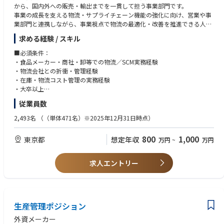
から、国内外への販売・輸出までを一貫して担う事業部門です。
issue resolution across the end-to-end supply chain.
社員紹介
事業の成長を支える物流・サプライチェーン機能の強化に向け、営業や事
⚫ Lead the proposal, alignment, and continuous review of SLA (Service
https://www.tdk.com/ja/careers/experience/interview.html
業部門と連携しながら、事業視点で物流の最適化・改善を推進できる人材
Level Agreement) frameworks with the external customer to ensure invent
を求めています。
ory management principles and service expectations within VMI operatio
求める経験 / スキル
各種制度情報
ns.
https://www.tdk.com/ja/careers/experience/systems.html
■職務内容
⚫ Review, align, and continuously improve supply-related SLA and oper
■必須条件：
・国内外の物流・在庫・需給管理
ational parameters with manufacturing sites and regional teams to stren
・食品メーカー・商社・卸等での物流／SCM実務経験
■住宅手当について
・3PL・倉庫・運送会社等との折衝・管理
gthen supply stability, responsiveness, and execution quality.
・物流会社との折衝・管理経験
転居を伴う場合、住宅手当／独身寮の支給制度がございます。
・物流コスト・在庫の分析および改善
⚫ Take initiative in cost improvement activities (DiB: Do it Best) in ollabor
・在庫・物流コスト管理の実務経験
支給条件詳細については、お問い合わせください。
・新商品・新規取引における物流スキームの構築
ation with Finance and Logistics teams, balancing service, cost, and ope
・大卒以上
・輸出入物流・通関・フォワーダーとの調整
rational efficiency.
従業員数
・物流業務の標準化・DX推進等
⚫ Represent the Supply Planning team during supply issues and lead cro
■歓迎条件：
ss-functional stakeholders, including regional teams, to quickly assess sit
・冷凍・冷蔵食品の物流経験
2,493名
（（単体471名）※2025年12月31日時点）
uations, drive alignment, and resolve issues in a timely manner.
・輸出入・貿易実務経験
⚫ Lead supply contingency planning activities to strengthen supply secur
・物流システムの導入・改善経験
800
1,000
東京都
想定年収
万円
~
万円
ity and business continuity in collaboration with regional and cross-funct
・物流拠点・3PLの選定、再編経験
ional stakeholders.
・英語力 TOEIC650点程度
⚫ Drive continuous improvement and optimization of supply planning,
求人エントリー
production planning, and inventory management processes while balan
cing cost, efficiency, and service level.
⚫ Own and orchestrate Supply Planning KPIs across functions, ensuring
annual targets are properly defined, monitored, and achieved.
⚫ Develop and drive the facilitation of SCMR (Supply Chain Managemen
生産管理ポジション
t Review) as part of the S&OP+ process framework.
外資メーカー
⚫ Lead critical supply chain initiatives, including product launches, trans