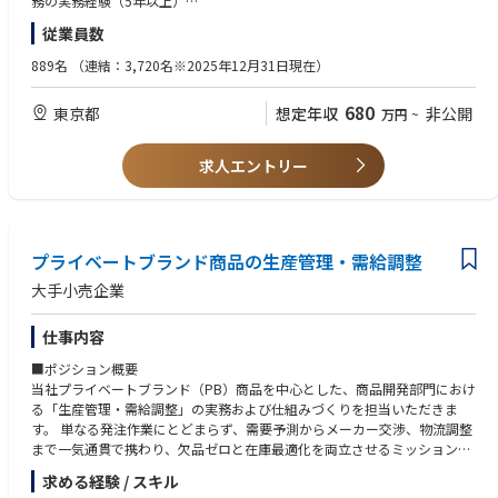
務の実務経験（5年以上）
従業員数
【応募者へのメッセージ】
【望ましい経験・資格等】
契約・調達部門の一員として、適切な契約・調達業務、及び、課題解決に
・サービス（建設工事・役務等）契約、ITソフトウェアライセンス、IT機
889名
（連結：3,720名※2025年12月31日現在）
努め、熱意を持って対応頂ける方のご応募をお待ちしています。 また、当
器等の調達もしくは営業経験
社が手掛ける調達においては、常に多数の社内外関係者との連携、調整が
・市場調査、支出データ分析等、調達企画系業務の経験
680
東京都
想定年収
非公開
万円
~
不可欠であり、個人の力を最大限に発揮することだけでなくチームの一
・コンサルティング業界でのサプライチェーン系業務プロセス改善コンサ
員、組織人としてプレーできることが何より重要です。優秀なチームプレ
ルティング実務
ーヤーを求めています
・AI・デジタル技術等を活用した調達業務プロセス改革
求人エントリー
・契約・調達システム（SAP MM、Coupa、Ariba等）、契約管理システム
【募集部門】
に関する知識、使用経験
サプライチェーンユニット
・国内外のプロジェクトにおけるプロジェクトマネジメントの実務経験
・海外駐在経験
【部署紹介】
プライベートブランド商品の生産管理・需給調整
・調達・サプライチェーン管理関連資格(CPP、CIPS、CPSM等)
-業務概要-
・大規模プロジェクトでの調達経験
大手小売企業
国内外の石油・ガス（Oil & Gas）の探鉱・開発・生産、再生可能エネルギ
ー、水素・アンモニア等の新エネルギーをはじめとした新分野の事業化推
【英語力】
仕事内容
進において必要とされる各種設備、資機材、工事（含EPCプロジェク
英語での会議・交渉時におけるビジネスコミュニケーション、英文による
ト）、サービス等の契約・調達、サプライチェーン、保険手配を担ってい
契約書等の資料のレビュー・作成に不自由がないレベル。
■ポジション概要
ます。
当社プライベートブランド（PB）商品を中心とした、商品開発部門におけ
る「生産管理・需給調整」の実務および仕組みづくりを担当いただきま
す。 単なる発注作業にとどまらず、需要予測からメーカー交渉、物流調整
まで一気通貫で携わり、欠品ゼロと在庫最適化を両立させるミッションを
掲げています。
求める経験 / スキル