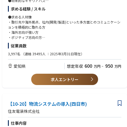
●将来的なキャリアパス
国内、海外⼯場問わずグローバルで活躍する部材調達リーダー、マネージ
求める経験 / スキル
ャー
●求める人材像
At your side 2030という会社のスローガンのもと、産業向け事業(工作機械
・取引先や海外拠点、社内(開発/製造)といった多方⾯とのコミュニケーシ
など)の拡大と民生(プリンターなど)の競争⼒維持に向けて、調達量(部品種
ョンを積極的に取れる方
類や金額)も増えていく見込みです。それに応じて、調達部門も大きな変革
・海外志向が強い方
期を迎えようとしており、そのための新しい⼒を求めております。困難な
・ポジティブ志向の方
ことにも前向きに⼀緒に頑張っていける方をお待ちしています。
・突発的な業務発生や各種問題等に粘り強く対応できる方
従業員数
●職場環境
●必要な知識・経験・資格（MUST）
3,997名
（連結 39495人 ：2025年3月31日現在）
・風通しがよく、役職の上下に関わらず意見が出しやすい雰囲気があり、
・メカ部品 or 電子部品に関する基本的な知識(種類、用途、規格、図面/回
自分たちの意見が反映されやすい職場です。
路図等)
600
950
愛知県
想定年収
万円
~
万円
・フレックスタイム制度や年次有給休暇を利用して、家庭の事情に合わせ
もしくはメカ部品 or 電子部品関連の業務経験(開発、製造、調達、品質
た働き方が選ぶことができます。
管理等)
・パワーポイント、エクセル等の基本スキル
求人エントリー
●求める知識・経験・資格（WANT）
メカ部品 or 電子部品等の開発や調達経験、調達業務上の何らかの専⾨性
(資格や技術などアピールできる経験・スキル)
【10-20】物流システムの導入(四日市)
●望ましい前職・現職の勤務先、業界
住友電装株式会社
自動車業界、電機・電子機器業界、重工業・機械製造業界、化学・素材業
界、など
仕事内容