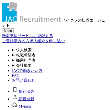
ハイクラス転職
エージェ
ント
Menu
転職支援サービスに登録する
ご登録済みの方
求人紹介を申し込む
求人検索
転職希望者
採用担当者
会社概要
JACで働きたい方
FAQ
お問い合わせ
保存済み
新規登録
Mypage