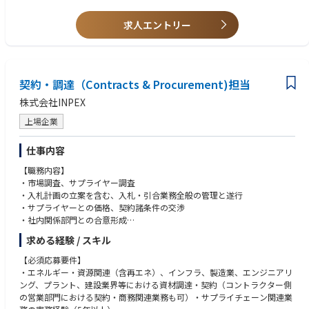
・Excel・Word等による基本的な資料作成スキル
【募集部門】
・普通自動車運転免許
求人エントリー
サプライチェーンユニット
【英語力】
【部署紹介】
不問
-業務概要-
国内外の石油・ガス（Oil & Gas）の探鉱・開発・生産、再生可能エネルギ
契約・調達（Contracts & Procurement)担当
ー、水素・アンモニア等の新エネルギーをはじめとした新分野の事業化推
株式会社INPEX
進において必要とされる各種設備、資機材、工事（含EPCプロジェク
ト）、サービス等の契約・調達、サプライチェーン、保険手配を担ってい
上場企業
ます。
仕事内容
【職務内容】
・市場調査、サプライヤー調査
・入札計画の立案を含む、入札・引合業務全般の管理と遂行
・サプライヤーとの価格、契約諸条件の交渉
・社内関係部門との合意形成
・発注承認文書の作成、契約書の締結
求める経験 / スキル
・発注手配業務
・契約変更管理
【必須応募要件】
・業務プロセス改善
・エネルギー・資源関連（含再エネ）、インフラ、製造業、エンジニアリ
・支出履歴分析、パフォーマンス管理
ング、プラント、建設業界等における資材調達・契約（コントラクター側
・調達関連のリスク分析・管理
の営業部門における契約・商務関連業務も可）・サプライチェーン関連業
・グループ会社の業務プロセスレビュー、サプライヤーCSR監査等