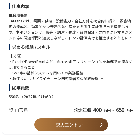
メール／頻繁にある
仕事内容
資料・文書読解／時々ある
電話会議・商談／時々ある
■職務概要
駐在／経験・志向に応じて要相談
Entegrisでは、需要・供給・設備能力・会社方針を統合的に捉え、顧客納
期の達成と、効率的かつ安定的な生産を支える生産計画担当を募集しま
す。本ポジションは、製造・調達・物流・品質保証・プロダクトマネジメ
ント等の関連部門と連携しながら、日々の計画実行を推進するとともに、
生産計画品質を高め、納期遵守に主に責任をもつポジションとなります。
求める経験 / スキル
勤務地は米沢工場（山形県米沢市）です。
【必須】
本ポジションでは、生産計画チームの一員として、需要・供給・設備能
・ExcelやPowerPointなど、Microsoftアプリケーションを業務で支障なく
力・在庫方針を踏まえた生産計画の実行を推進し、関係部門と連携しなが
活用できること
ら計画の精度向上と納期遵守の最大化に貢献します。計画データの整備や
・SAP等の基幹システムを用いての業務経験
モニタリングを通じて課題を早期に可視化し、リスク低減および安定生産
・製造またはサプライチェーン関連部署での業務経験
の実現に向けた意思決定を支援します。
・英語を用いたコミュニケーションに前向きで、継続的に学習しながら業
従業員数
務での活用範囲を広げられること
■職務内容
・変化や不確実性に柔軟に対応し、優先順位の調整や関係者調整を主体的
550名
（2022年10月現在）
・顧客納期、需要予測、現場制約、材料供給等を踏まえた生産計画および
に行いながら、やり切る力を発揮できること
優先順位の策定・調整
・弊社の価値観であるPACE Valueに沿った行動ができること
400
650
山形県
想定年収
万円
~
万円
・優先順位変更・突発変動に伴う部門横断調整
・主要指標（納期遵守率、リードタイム、在庫状況等）の成績向上のため
【歓迎要件】
のアクションと課題の解決
・SAP等の基幹システムを活用した、計画・在庫・生産実績データの運用
求人エントリー
・材料供給の見通し管理とリスク低減フォローアップ
経験（データ整合性の担保を含む）
・マスタデータ/計画パラメータの維持管理
・英語での読み書き・会話を用いて海外拠点や他部門と業務調整を行った
・計画関連レポート・ダッシュボードの整備と可視化