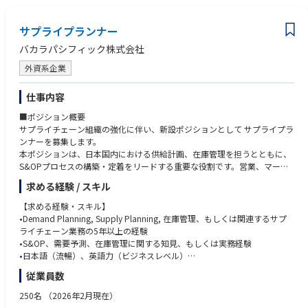
場の優先事項や要件が適切に反映されるよう確保する。
• 業務パフォーマンスに影響を及ぼす可能性のある、サプライヤーのパフ
• ガバナンスプロセス、KPI管理、エスカレーション体制、および継続的改
ォーマンス、供給の継続性、および履行に関する新たなリスクを特定し、
サプライプランナー
善イニシアチブの策定または支援の経験。
伝達する。
バカラパシフィック株式会社
• 計画およびオペレーションチームと連携し、調達業務が生産スケジュー
• 優れた分析力、コミュニケーション能力、問題解決能力を備え、直接的
ル、在庫戦略、および顧客の需要要件を確実にサポートするよう努める。
な権限を持たない状況でも意思決定に影響を与えることができる。
外資系企業
• 繰り返し発生する供給の混乱や実行上の課題について、根本原因の分析
および是正措置を推進する。
• 指標、ダッシュボード、および業務パフォーマンス指標を活用して、意
仕事内容
• S&OEおよびS&OPプロセスを含む業務ガバナンスの場を通じて、調達実
思決定を支援し、実行成果を向上させた経験。
行上のリスクやパフォーマンスの課題が適切に上層部に報告されるよう確
■ポジション概要
保する。
サプライチェーン組織の強化に伴い、新設ポジションとして サプライプラ
• 担当拠点全体で、標準業務、エスカレーションのルール、および調達ガ
ンナーを募集します。
バナンスの実践を推進する。
本ポジションは、日本国内における供給計画、在庫管理を担うとともに、
• 購買実行のパフォーマンスを分析し、主要指標を活用して、納期遵守、
S&OPプロセスの構築・定着をリードする重要な役割です。営業、マーケ
在庫健全性、フルフィルメントの正確性、および問題解決の有効性に関す
ティング、財務経理など社内ステークホルダーと密に連携しながら、フラ
求める経験 / スキル
る改善機会を特定する。
ンス本国のサプライチェーンチームとも協働し、適切な商品供給とビジネ
• 可視性、標準化、および実行パフォーマンスを向上させるプロセス改
ス成長を支えていただきます。
【求める経験・スキル】
善、自動化イニシアチブ、およびデジタルツールの導入を支援する。
•Demand Planning, Supply Planning, 在庫管理、もしくは関連するサプ
• 購買プロセス、エスカレーション管理、およびリスク軽減戦略につい
【主な業務内容】
ライチェーン業務の5年以上の経験
て、調達、計画、およびオペレーションのステークホルダーに対し、ガイ
•マーケティングと協働し、販売実績、在庫状況、市場動向、プロモーシ
•S&OP、需要予測、在庫管理に関する知見、もしくは実務経験
ダンスと専門知識を提供する。
ョン計画を踏まえた供給計画の策定
•日本語（流暢）、英語力（ビジネスレベル）
•供給計画の分析・精度向上
•PCスキル（Excel, PowerPoint, Word）
従業員数
•フランス本国のサプライチェーンチームと連携した納期調整
•日本国内のS&OPプロセスの設計、導入、運用改善
【求める人物像】
250名
（2026年2月現在）
•営業、マーケティング、財務経理等との定期的な情報連携
•新設ポジションとして、自ら考え、仕組みを作り上げられる方