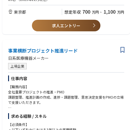
■具体的な仕事内容
•新規オペレーション立ち上げ経験
•補償・修理オプションの意思決定ロジックの設計・運用
•生成AIを活用した知識や業務経験、
700
1,100
東京都
想定年収
万円
~
万円
•製品交換オプションの最適化とスケーラビリティ確保
•サプライチェーン管理や在庫管理の知識
•製品・クレームデータのモニタリングと分析
•英語によるコミュニケーションスキル（海外ベンダー対応）
•コストと顧客満足度の継続的改善
求人エントリー
■その他
■期待する事
主体性を持ち、変化を楽しみながら業務を推進できる方を歓迎します。
•交換オプションの100％カバレッジ確保
チームコミュニケーションを重視し、協働を楽しめるプロアクティブなセ
•コスト効率とCXの最適バランス実現
ルフスターターを求めます
•データ分析に基づく交換オプションの設計・改善
事業横断プロジェクト推進リード
•CXとコストKPIの達成
日系医療機器メーカー
このポジションは、既存の枠を超えた新しい仕組みを創り出し、グローバ
上場企業
ルなビジネスモデル構築に挑戦する役割です。
お客様にご安心頂き、より一層ご満足いただけるためのサービス改善を常
仕事内容
に、且つ継続的に行います。
【職務内容】
■ポジションの魅力
全社重要プロジェクトの推進・PMO
•顧客体験と収益性の両立を担う、事業に直結する戦略ポジション
課題整理、推進計画の作成、進捗・課題管理、意思決定支援をPMOの立場
•データドリブンな意思決定で、ビジネスに直接インパクトを与える
で支援いただきます。
•新規オペレーション構築の経験を積み、将来的にはサービス戦略やSCM
全体をリードするキャリアパスが可能
※詳細はお問合せ下さい。
求める経験 / スキル
【必須条件】
・以下いずれかにおける3年以上の実務経験