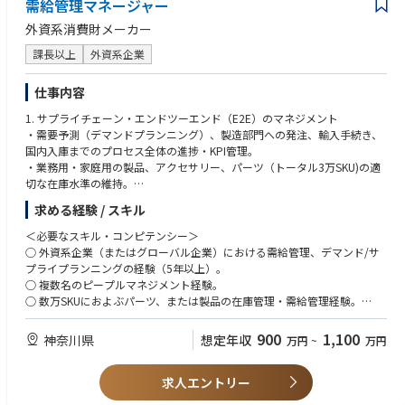
需給管理マネージャー
外資系消費財メーカー
課長以上
外資系企業
仕事内容
1. サプライチェーン・エンドツーエンド（E2E）のマネジメント
・需要予測（デマンドプランニング）、製造部門への発注、輸入手続き、
国内入庫までのプロセス全体の進捗・KPI管理。
・業務用・家庭用の製品、アクセサリー、パーツ（トータル3万SKU)の適
切な在庫水準の維持。
求める経験 / スキル
2. チームマネジメントおよびバックアップ
3. 製品マスター管理およびデータマネジメント
＜必要なスキル・コンピテンシー＞
4. 社内外の折衝・クロスファンクショナルな連携
○ 外資系企業（またはグローバル企業）における需給管理、デマンド/サ
プライプランニングの経験（5年以上）。
○ 複数名のピープルマネジメント経験。
○ 数万SKUにおよぶパーツ、または製品の在庫管理・需給管理経験。
○ 貿易実務（輸入、通関、フォワーダー管理）に関する知識・実務経験。
○ 営業や海外本社など、複数のステークホルダーとの高い折衝・交渉能
900
1,100
神奈川県
想定年収
万円
~
万円
力。
求人エントリー
○ ビジネスレベルの英語力（リージョンとの定例会議で複雑な需給調整の
合意形成ができるレベル）。