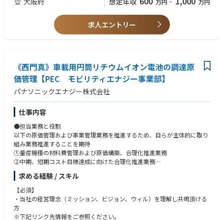
600
1,000
大阪府
想定年収
万円
~
万円
・各種PCスキル（エクセル、PPT,Word)
●この仕事を通じて得られること
・各種数値管理が可能な方
従来の調達職能とは一線を画した課題解決能力
求人エントリー
当社経営幹部や政府関係者との打ち合わせの機会も多く、より俯瞰的な視
【人柄コンピテンシー】
点で物事を考える機会はたくさんあります。
・他人とのコミュニケーションが円滑に対応できる方
・周囲とコミュニケーションがスムーズにとれる
●職場の雰囲気
・他の研究・技術をリスペクトし、常に学ぶことができる
《西門真》車載用円筒リチウムイオン電池の調達原
・年齢や役職に関係なくフラットに議論・相談・冗談を言い合える職場で
・積極的に数値管理、分析が出来る方。それを関係者と共に解決できる方
す。
価管理【PEC モビリティエナジー事業部】
・チームマネジメントに関し、積極的にリーダーシップが取れる
・困難な外部環境の変化にも、落ち込まず、皆で乗り越えようとする気概
・能動的、主体的に活動し、最後までやり遂げる強い意志(やる気)をお持
パナソニックエナジー株式会社
があります。
ちの方
・柔軟な働き方を推奨しており、週1回は在宅勤務を活用しています。
仕事内容
●キャリアパス
●担当業務と役割
・初期配属に関わらず、調達職能内での異動で経験を積むことも可能です
以下の原価管理および事業管理業務を推進するため、自らが主体的に取り
・職能間にまたがった活動が多いため、調達職能でありながら複数職能を
組み業務推進することを期待
経験するような働き方ができます。
①量産機種の材料費管理および原価構築、合理化推進業務
②中期、短期コスト目標達成に向けた合理化推進業務
求める経験 / スキル
●具体的な仕事内容
・国内、海外向けに販売する各種電池の原価低減活動と材料課題の洗い出
【必須】
しと課題解決に向けた事業推進です。
・当社の経営理念（ミッション、ビジョン、ウィル）を理解し共鳴頂ける
・加えて、新規種開発における開発購買を担当し、自らが率先して関係者
方
を巻き込み、課題解決および商品力向上に向けた取り組みを推進して頂き
※下記リンク先情報をご参照ください。