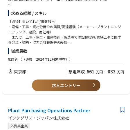
・医療現場・患者の皆様・製薬企業など幅広いお客様に対し、医療を支え
【主な業務】
るソリューション提供に貢献できます。
求める経験 / スキル
1) 設備投資・修繕／工事・資材の調達
・調達方針/入札・見積戦略の策定、見積評価、ベンダー/コントラクター
【必須】※いずれか/複数該当
選定
・設備・工事・資材分野での購買/調達経験（メーカー、プラントエンジ
・価格/契約条件交渉、発注決裁に向けた検討・稟議、契約書/登録書管理
ニアリング、建設、商社等）
・スケジュール・品質要件を踏まえた全体マネジメント（社内関係部門と
または、工務・保全・生産技術・製造等での設備投資/修繕工事に関す
の調整含む）
る発注・契約・協力会社管理等の経験
・見積評価、ベンダー選定、価格交渉、契約実務のいずれかの経験
従業員数
2) 副原料・触媒等／消耗品類の調達に関する統括管理
・社内外ステークホルダーを巻き込んだ調整/推進力（プロジェクト推進
・担当者支援、サプライヤ評価・関係強化、コスト最適化、BCP観点での
含む）
829名
（（連結 2024年12月末現在））
ソース強化
【歓迎】
661
833
東京都
想定年収
万円
~
万円
3) 調達企画・ガバナンス
・化学/石油化学プラント設備・工事に関する知見
・購買プロセス/規程整備、競争購買・VE/VA推進(※)、新規サプライヤ開
・工事請負契約（約款含む）や契約リスク評価の経験、法務部門等との折
拓
衝経験
求人エントリー
※コスト・品質・納期を考慮した調達改善や、設備・資材の見直し提案
・カテゴリ戦略/調達企画、購買プロセス改善、CSR調達の経験
・コンプライアンス/CSR調達対応、関連部門（工務・生産技術・製造・法
・英語でのコミュニケーション能力（海外サプライヤとの英文契約読解・
務・経理等）との連携強化
締結/一部電話・メールでの対応 等）
■本ポジションの魅力
Plant Purchasing Operations Partner
・設備投資・修繕／工事の中～大型案件を中心に、会社のコスト・リス
インテグリス・ジャパン株式会社
ク・プロジェクト進捗に直結する意思決定に関与できます。
・本社機能として各工場・関係部署と連携し、調達戦略/プロセス整備な
外資系企業
ど企画面も含めて経験を広げられるポジションです。