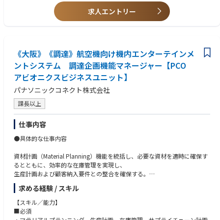
ついてはリード役として推進いただきます。
【希望条件】
・安定供給と在庫適正化に加え、収益最大化（PL／FCF／ROIC）の観点も
求人エントリー
・製造現場における生産、供給、在庫に関する基本的な理解をお持ちの方
踏まえ、Factデータ、Pros/Cons、収支影響を整理しながら、関係部門と
・ビジネスレベルの英語力（海外拠点・工場と日常的にコミュニケーショ
の合意形成および意思決定をリードいただくことを期待しています。
ンが取れるレベル）
・需給課題の抽出、対応方針の立案、エスカレーション、実行推進まで、
・APICS（CPIM／CSCP）等のサプライチェーン関連資格
より上位の立場で主体的に担っていただくポジションです。
《大阪》《調達》航空機向け機内エンターテインメ
【仕事の魅力】
ントシステム 調達企画機能マネージャー【PCO
・日本を含むグローバルの工場や販売会社を俯瞰し需要、供給、在庫の全
アビオニクスビジネスユニット】
体最適や意思決定に関わります。
・在庫、FCF、ROIC等の経営指標に直結する意思決定に携わり、経営に近
パナソニックコネクト株式会社
い視点で業務を遂行できます。
課長以上
・SAP／IBPやAI活用など、S&OP高度化の最前線で新しい仕組みづくりに
挑戦できます。
仕事内容
・工場、営業、マーケティング、経理など社内全部門や海外拠点と幅広く
関わることができます。
●具体的な仕事内容
・医療現場・患者の皆様・製薬企業など幅広いお客様に対し、医療を支え
るソリューション提供に貢献できます
資材計画（Material Planning）機能を統括し、必要な資材を適時に確保す
るとともに、効率的な在庫管理を実現し、
生産計画および顧客納入要件との整合を確保する。
求める経験 / スキル
■資材計画（３５％）
・短期および中長期の事業目標、生産計画、顧客納入目標を支える資材計
【スキル／能力】
画を策定・維持・実行
■必須
・業務効率向上、コスト削減、納期遵守率向上を目的として、計画業務プ
・マテリアルプランニング、生産計画、在庫管理、サプライチェーン計画