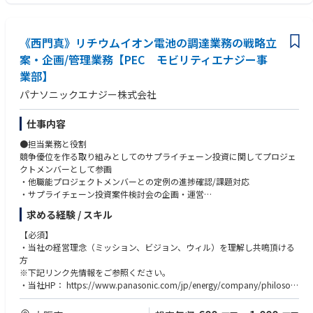
○ ERPシステム（SAPであれば尚可）の使用経験。
○ デマンドプランニングツールの使用経験（KINAXIS Rapid responseの経
験があれば尚可）。
《西門真》リチウムイオン電池の調達業務の戦略立
案・企画/管理業務【PEC モビリティエナジー事
歓迎要件（Want）
● 機械、自動車、家電、工具、または産業用機器メーカーでのパーツ管理
業部】
経験。
パナソニックエナジー株式会社
● S&OP（Sales and Operations Planning）プロセスの導入や改善プロセ
スの主導経験。
● 在庫削減やプロセス効率化などのプロジェクトマネジメント経験。
仕事内容
●担当業務と役割
競争優位を作る取り組みとしてのサプライチェーン投資に関してプロジェ
クトメンバーとして参画
・他職能プロジェクトメンバーとの定例の進捗確認/課題対応
・サプライチェーン投資案件検討会の企画・運営
・社内外関係者への報告
求める経験 / スキル
●具体的な仕事内容
【必須】
現状2PJ進行中。
・当社の経営理念（ミッション、ビジョン、ウィル）を理解し共鳴頂ける
①各PJに関して内部会議/パートナー企業との会議/投資先との会議 各1
方
回 計3回/週の 会議参加・アクションアイテム整理・課題解決の対応。
※下記リンク先情報をご参照ください。
②月1-2回の調達担当役員への進捗報告
・当社HP： https://www.panasonic.com/jp/energy/company/philosop
③隔月1回の経済産業省への進捗報告 (状況により頻度が多くなる可能性
hy.html
あり)
・採用HP： https://energy-sp.panasonic.com/jp/recruit/philosophy