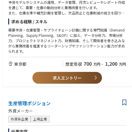
育・周知含む）
予測モデルやシステムの運用、データ管理、月次レビューやレポート作成
【職種】国際貿易、購買/資材調達、物流企画/物流管理、法人営業、企業
・法令に基づく輸出可否および輸出許可要否の判定
を通じて、需要・在庫の動向分析と業務改善を行います。
法務
・法令対応における関連部門との連携・調整
また、在庫水準や補充計画を管理し、欠品防止と在庫削減の両立を図りな
・規制動向の把握および社内ルール・運用の整備・改善
がら、サービスレベル向上を支援します。
【知識】
求める経験 / スキル
・監査対応および輸出許可申請業務
・貿易、物流、サプライチェーンに関する知識
・安全保障貿易管理（輸出規制）に関する知識
需要予測・在庫管理・サプライチェーン計画に関する専門知識（Demand
＜チームマネジメント・業務推進＞
・国際取引や海外ビジネスに関わる知識
Planning、Supply Planning、S&OP）に加え、データ分析力、市場分析
・受注／輸出手配を担う営業事務メンバーの業務支援および課題解決
力、プロジェクトマネジメント力、財務知識、そして関係者を巻き込みな
・輸送キャリアとの折衝、進捗管理
【経験・能力】
がら業務改善を推進するリーダーシップやファシリテーション能力が求め
・業務プロセスの標準化および効率化の推進
・貿易実務、物流、または輸出入に関する実務経験
られます。
・関係部門と連携した安定的なオペレーション体制の構築
・安全保障貿易管理（該非判定、輸出許可申請等）の知識または実務経験
・フォワーダーや輸送キャリアとの折衝・調整経験
700
1,200
東京都
想定年収
万円
~
万円
【求める人物像】
・法令対応やコンプライアンス関連業務の経験
当部署の業務は関税や法規制などの情勢変化により、前例のない事象への
・業務プロセスの改善や標準化に取り組んだ経験
対応が求められます。こうした状況下でも主体的に考え、関係者を巻き込
・英語を用いた業務経験（メール・文書翻訳対応レベル）
求人エントリー
みながら解決・調整を推進できる方を求めております。
また、自組織や社内の専門組織には経験が豊富な社員が複数名所属をして
【経験年数】min.社会人経験15年以上、該当業務5年以上
おり、専門知識を学んでいただける環境がございますので、社内の専門家
【ポジション（リーダー他）】チームリードの経験
から学び幅広い知識を習得し、将来的には輸出業務全体を支えていただく
ことを期待しております。
生産管理ポジション
【資格】
・貿易実務検定（C級・B級以上）
外資メーカー
【活かせるスキル】
・安全保障輸出管理実務能力認定試験（CISTEC）資格
・貿易実務や輸出入に関する業務経験
外資系企業
上場企業
・安全保障貿易管理、または法令・コンプライアンス対応の経験
【語学力】TOEIC600点 / 英語を使った業務経験
・社内外の関係者との調整・折衝経験
仕事内容