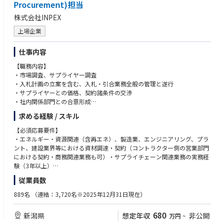
Procurement)担当
株式会社INPEX
上場企業
仕事内容
【職務内容】
・市場調査、サプライヤー調査
・入札計画の立案を含む、入札・引合業務全般の管理と遂行
・サプライヤーとの価格、契約諸条件の交渉
・社内関係部門との合意形成
・発注承認文書の作成、契約書の締結
求める経験 / スキル
・発注手配業務
・契約変更管理
【必須応募要件】
・業務プロセス改善
・エネルギー・資源関連（含再エネ）、製造業、エンジニアリング、プラ
・支出履歴分析、パフォーマンス管理
ント、建設業界等における資材調達・契約（コントラクター側の営業部門
における契約・商務関連業務も可）・サプライチェーン関連業務の実務経
【応募者へのメッセージ】
験（3年以上）
契約・調達部門の一員として、適切な契約・調達業務、及び、課題解決に
従業員数
努め、熱意を持って対応頂ける方のご応募をお待ちしています。
【望ましい経験・資格等】
また、当社が手掛ける調達においては、常に多数の社内外関係者との連
・サービス（建設工事・役務等）契約等の調達もしくは営業経験
889名
（連結：3,720名※2025年12月31日現在）
携、調整が不可欠であり、個人の力を最大限に発揮することだけでなくチ
・契約・調達システム（SAP MM、Coupa、Ariba等）、契約管理システム
ームの一員、組織人としてプレーできることが何より重要です。優秀なチ
に関する知識、使用経験
680
新潟県
想定年収
非公開
万円
~
ームプレーヤーを求めています。
・国内外のプロジェクトにおけるプロジェクトマネジメントの実務経験