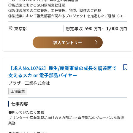
①製造業におけるSCM領域業務経験
②製造現場での生産管理、工程管理、物流、調達のご経験
③製造業において複数部署が関わるプロジェクトを推進したご経験（コン
サル等での関りでも可）
・大卒以上
590
1,000
東京都
想定年収
万円
~
万円
【希望条件】
求人エントリー
・ビジネスレベルの英語力
・海外拠点との協働などのグローバル業務経験
・サプライチェーン業務と財務数値のつながりを理解し、在庫・供給・コ
スト等を意識した管理・改善を行った経験
【求人No.10762】民生/産業事業の成長を調達面で
支えるメカ or 電子部品バイヤー
ブラザー工業株式会社
上場企業
仕事内容
●担っていただく業務
プリンターや産業系製品向けのメカ部品 or 電子部品のグローバルな調達
業務