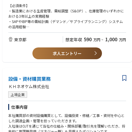
・業務改善やプロセス改革プロジェクトのリード経験
ーション提案
【必須条件】
・APICS CPIM、CSCP、ISM CPSM、Six Sigma等の関連資格
・ストックフロー（生産・販売・在庫：PSI）の予実管理、在庫適正化や
・製造業における生産管理、需給調整（S&OP）、在庫管理のいずれかに
・MBA取得者
落帳（期限切れ在庫）削減
おける3年以上の実務経験
・SAP／IBP等を活用したデータ可視化、需要予測精度向上
・SAPやIBP等の需給計画（デマンド／サプライプランニング）システム
・年度生産計画の作成と予実管理
の活用経験
・SAP、Excel等を用いたデータ集計・分析経験
【担う役割】
・大卒以上
590
1,000
東京都
想定年収
万円
~
万円
担当製品の需給調整業務を中心に担っていただきます。
・販売計画や需要予測、在庫状況などのFactデータをもとに、安定供給と
【希望条件】
在庫適正化に向けた調整・改善提案を行っていただきます。
求人エントリー
・製造現場における生産、供給、在庫に関する基本的な理解をお持ちの方
・主任職の場合は、担当領域における課題整理や改善提案に加え、関係部
・ビジネスレベルの英語力（海外拠点・工場と日常的にコミュニケーショ
門との調整を主体的に進め、需給課題の解決を牽引していただくことを期
ンが取れるレベル）
待しています。
・APICS（CPIM／CSCP）等のサプライチェーン関連資格
※担当範囲については、ご経験・英語力・ご本人の志向性を踏まえ、国内
設備・資材購買業務
メイン、海外メインと柔軟に検討します。
ＫＨネオケム株式会社
【仕事の魅力】
・日本を含むグローバルの工場や販売会社を俯瞰し需要、供給、在庫の全
上場企業
体最適や意思決定に関わります。
・在庫、FCF、ROIC等の経営指標に直結する意思決定に携わり、経営に近
仕事内容
い視点で業務を遂行できます。
本社購買部の資材設備購買として、設備投資・修繕／工事・資材を中心と
・SAP／IBPやAI活用など、S&OP高度化の最前線で新しい仕組みづくりに
した調達企画・管理を担っていただきます。
挑戦できます。
入社後はOJTを通じて当社の仕組み・関係部署/取引先を理解いただき、将
・工場、営業、マーケティング、経理など社内全部門や海外拠点と幅広く
来的に管理職登用（マネジャー職）も見据えたポジションです。
関わることができます。