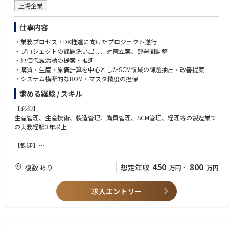
上場企業
仕事内容
・業務プロセス・DX推進に向けたプロジェクト遂行
・プロジェクトの課題洗い出し、対策立案、部署間調整
・原価低減活動の提案・推進
・購買・生産・原価計算を中心としたSCM領域の課題抽出・改善提案
・システム横断的なBOM・マスタ精度の担保
求める経験 / スキル
【必須】
生産管理、生産技術、製造管理、購買管理、SCM管理、経理等の製造業で
の実務経験3年以上
【歓迎】
プロジェクトマネジメント経験、問題解決手法（QC、リーン、シックスシ
グマ等）の実務経験、DX推進経験、原価低減活動経験、統計学的手法や管
450
800
複数あり
想定年収
万円
~
万円
理会計の実務経験
求人エントリー
【PCスキル】
Word:提案書や報告書が書けるレベル
Excel:データベースを理解し適切に加工・分析できるレベル
Power Point:プロジェクト提案が出来る資料を作成できるレベル