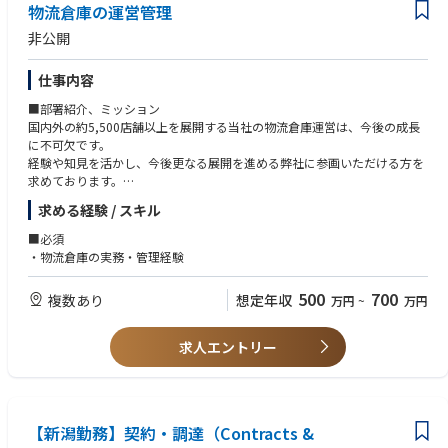
物流倉庫の運営管理
非公開
仕事内容
■部署紹介、ミッション
国内外の約5,500店舗以上を展開する当社の物流倉庫運営は、今後の成長
に不可欠です。
経験や知見を活かし、今後更なる展開を進める弊社に参画いただける方を
求めております。
求める経験 / スキル
■職務内容
・物流ネットワークの最適化、配送スケジュール管理と改善、倉庫運営の
■必須
効率化
・物流倉庫の実務・管理経験
・倉庫内オペレーション全般管理、入出庫の監督と効率化、在庫管理と棚
卸実施、予算管理
500
700
複数あり
想定年収
万円
~
万円
・現場スタッフシフト管理と教育、チームパフォーマンス評価と改善
・業務プロセスの改善と効率化
・倉庫の立ち上げ
求人エントリー
今後の世界展開を含めた、組織強化に努めており更なる人員の強化を予定
しております。
【新潟勤務】契約・調達（Contracts &