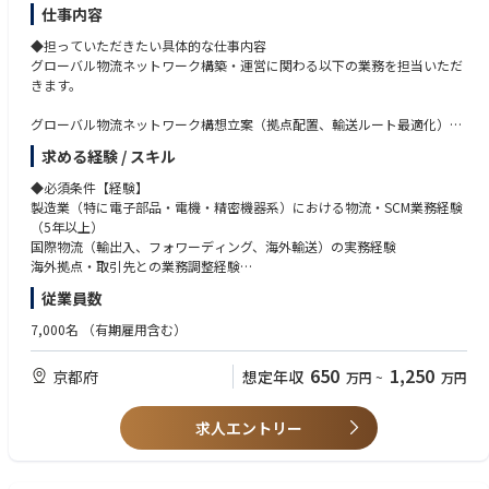
仕事内容
◆担っていただきたい具体的な仕事内容
グローバル物流ネットワーク構築・運営に関わる以下の業務を担当いただ
きます。
グローバル物流ネットワーク構想立案（拠点配置、輸送ルート最適化）
海外拠点（製造・販売・物流拠点）との物流スキーム設計・調整
求める経験 / スキル
フォワーダー、3PL、倉庫業者との契約交渉・管理
海上／航空／陸上輸送の最適化およびリードタイム・コスト改善
◆必須条件【経験】
各国貿易実務（輸出入管理、インコタームズ、関税対応）の統制
製造業（特に電子部品・電機・精密機器系）における物流・SCM業務経験
物流KPI（コスト、納期、在庫回転率等）の設計・モニタリング
（5年以上）
物流BCP、リスクマネジメント（災害・地政学リスク対応）
国際物流（輸出入、フォワーディング、海外輸送）の実務経験
将来的にはメンバーマネジメント、組織運営への関与
海外拠点・取引先との業務調整経験
従業員数
※ご経験・スキルに応じて業務範囲は調整します。
◆必須条件【スキル】
日本語：ビジネスレベル
7,000名
（有期雇用含む）
◆具体的な仕事内容に対しての期待する成果
英語：ビジネスレベル（会議・メール対応が可能）
「コストを下げる人」ではなく、「当社のグローバル事業を止めない・強
650
1,250
京都府
想定年収
万円
~
万円
くする物流を設計し、実行できる人」
◆歓迎条件
グローバル物流ネットワーク構築・再編プロジェクトの経験
◆この仕事の魅力
SCM全体（調達〜生産〜物流）の最適化経験
求人エントリー
グローバル物流を「回す仕事」ではなく、「設計し、会社の競争力に変え
ERP／SCMシステム（SAP等）の導入・活用経験
る仕事」です。
マネジメント経験（人数不問）
中国語など第二外国語スキル