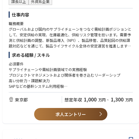
課長以上
外資系企業
仕事内容
職務概要
グローバルおよび国内のサプライチェーンをつなぐ需給計画ポジションと
して、安定供給の実現、在庫最適化、供給リスク管理を担います。需要予
測と供給計画の調整、新製品導入（NPI）、製品移管、品質起因の供給課
題対応などを通じて、製品ライフサイクル全体の安定運営を推進します。
求める経験 / スキル
主な業務内容
グローバルプランニングと国内市場をつなぐ需給調整・供給計画策定
必須要件
供給リスク管理、在庫最適化、SCM関連KPI分析
サプライチェーンや需給計画領域での実務経験
新製品導入（NPI）、製品移管・終売プロジェクト支援
プロジェクトマネジメントおよび関係者を巻き込むリーダーシップ
品質部門と連携した変更管理・逸脱対応・リスク評価
高い分析力・課題解決力
製造拠点の生産能力を考慮した中長期供給計画の立案
SAPなどの基幹システム利用経験
SAPを活用した需給計画およびデータ管理
ビジネスレベルの英語力、日本語ネイティブレベル
海外チームや社内関係部門とのクロスファンクショナルな連携
製薬業界など規制産業での経験があれば歓迎
1,000
1,300
東京都
想定年収
万円
~
万円
必要に応じて地域サプライチェーン責任者の代理業務を担当
歓迎要件
求人エントリー
グローバルサプライチェーンマネジメント経験
SAP APO、OMPなど需給計画システムの導入・運用経験
CPIM、CSCPなどサプライチェーン関連資格
クロスファンクショナルな環境での調整・推進経験