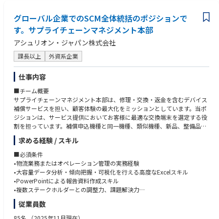
経験（目安：TOEIC 600相当以上）
・標準作業の遵守、計画プロセスの継続的改善への参画
・生産計画またはサプライチェーン領域において、納期・在庫・能力のバ
グローバル企業でのSCM全体統括のポジションで
ランスを踏まえた運用改善／課題解決に携わった経験
■評価ポイント
す。サプライチェーンマネジメント本部
・納期遵守率等の主要KPIに対する貢献度
アシュリオン・ジャパン株式会社
・計画・スケジュールおよび関連レポートの品質
・関係部門との合意形成および調整の質
課長以上
外資系企業
・安全および標準作業の遵守
・変化への適応と継続的改善への貢献
仕事内容
・PACE Valueに沿った一貫した行動
■チーム概要
サプライチェーンマネジメント本部は、修理・交換・返金を含むデバイス
補償サービスを担い、顧客体験の最大化をミッションとしています。当ポ
ジションは、サービス提供においてお客様に最適な交換端末を選定する役
割を担っています。補償申込機種と同一機種、類似機種、新品、整備品等
を活用し、コストと顧客満足度のバランスを最適化します。顧客体験（C
求める経験 / スキル
X）と収益性の両立を目指し、データ分析と戦略的プランニングを行いま
す。
■必須条件
•物流業務またはオペレーション管理の実務経験
■職務概要
•大容量データ分析・傾向把握・可視化を行える高度なExcelスキル
Matrix Planning Managerは、交換・修理オプションの設計と意思決定ロジ
•PowerPointによる報告資料作成スキル
ックをリードし、幅広い製品ポートフォリオに対応する交換戦略を最適化
•複数ステークホルダーとの調整力、課題解決力
します。顧客満足度を維持しながら、端末調達コストの最小化を実現する
従業員数
ことがミッションです。
■歓迎条件
•ECにおける商品調達業務経験
85名
（2025年11月現在）