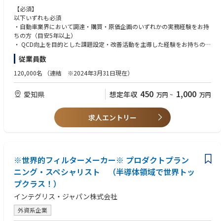
手足を動かして、スピード感を持って業務にあたっています。
やりがいを感じることができます。
【必須】
・多様な車体製品を担当し、金属・樹脂・電子部品など幅広い部品・原材
以下いずれも必須
●キャリアパス
料に関わることで部材知識と専門性を伸ばせます。
・自動車業界において調達・購買・原価企画のいずれかの実務経験をお持
・初期配属の部署の仕事にとどまらず、様々な職務を経験いただいて、総
・関連部署、仕入先との連携しながら、様々な情報を収集し、新たな仕組
ちの方（目安5年以上）
合的なスキルを身につけられるキャリアパスを用意しています。
みを作っていくチャレンジングな業務です。
・ QCD向上を目的とした課題設定・改善活動を主導した経験をお持ちの方
・海外拠点または海外サプライヤーを含む関係者と連携し、プロジェクト
従業員数
【業務内容】
を推進した経験をお持ちの方
・製品：サンルーフ、空力製品、BEV骨格、スライド・スイング・バック
120,000名
（連結 ※2024年3月31日現在）
ドアシステム
【歓迎】
※担当製品はご経験を踏まえ検討させて頂きます
・車体製品（サンルーフ、空力製品、BEV骨格、スライド／スイング／バ
450
1,000
愛知県
想定年収
万円
~
万円
・役割：グローバルでの購入部材の仕入先開拓、仕入先監査、コスト低減
ックドアシステム等）に関する知識・経験
活動、SE検討、リスク調査、仕入先選定、プロジェクト管理
・語学 (英語、中国語)
・独禁法や取適法など、関連する法令の知識
求人エントリー
【具体的な業務内容】
・調達としての海外赴任経験
・担当製品ごとの購入部品の原価目標を定め、節目ごとの活動計画を立案
・海外の仲間との業務に抵抗のない方
し、達成に向けたプロジェクトの進捗を管理。
・ グローバルでの部品バイヤー・資材バイヤー、関連部門と連携したベン
【求める人物像】
チマーキング調査および原価低減つくり込み活動。
※世界的フィルターメーカー※ プロダクトプラン
・明るく何事にも前向きで自分事として取り組める人物
・ 各国の原価比較・分析・低減案の集約と横展活動に基づくグローバル調
・常に関係機能を巻き込みながら主体的に課題解決に取り組む姿勢を持つ
ニング・スペシャリスト （半導体領域で世界トッ
達戦略の策定。
人物
プクラス！）
TOEIC600点以上を歓迎
インテグリス・ジャパン株式会社
（TOEICスコアに限定せず、同等の語学力があれば歓迎します）
外資系企業
●業務での英語使用