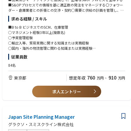
■S&OPプロセスでの情報を基に適正数の発注をマネージする〇フォワー
ダー・倉庫業者との折衝との交渉・契約○需要と供給の計画を管理し、最
適な在庫レベルを維持する
求める経験 / スキル
■顧客満足を追求するチームの構築
■コスト意識の高いオペレーションの推進及び改善活動
■B to B ビジネスでのSCM、在庫管理
■倉庫保管、輸送のコスト最適化を推進する
○マネジメント経験3年以上(複数名)
■国内関係チームとの折衝交渉（営業・CS・マーケティング・経理）
○予実管理経験
■年次棚卸業務
○輸出入等、貿易実務に関する知識または実務経験
■海外ベンダー（主にグループ企業内）との英語（メールが主）でのコレ
○国内・海外の物流管理に関わる知識または実務経験
ポン、交渉。電話会議への参加
○在庫管理
従業員数
■APACチームとの電話会議への参加
○ERPシステム使用経験（弊社ERPはSAP）
84名
760
910
東京都
想定年収
万円
~
万円
求人エントリー
Japan Site Planning Manager
グラクソ・スミスクライン株式会社