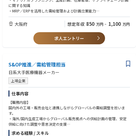
ロセスおよび手順を整備・見直し・改善
に関する知識
・設計変更や突発的な変更要求も含め、必要な資材が適時に発注・手配・
・MRP／ERPを活用した需給管理および計画立案能力
供給されることを確保
・需要予測、在庫データ、購買データ等を分析し、課題を特定・改善する
・過剰在庫、陳腐化在庫、中止プロジェクト向け資材、納期延期資材など
能力
850
1,100
大阪府
想定年収
万円
~
万円
のリスク最小化
・サプライヤー、調達、製造部門など関係者との調整・折衝能力
・複数の優先事項を整理し、計画的に業務を推進する能力
■在庫評価・分析（３５％）
求人エントリー
・業務改善やプロセス最適化を推進できる課題解決力
・顧客納期、生産能力、および品質要求を満たすためのスケジュール策
■歓迎
定・維持
・英語を活用したグローバルなコミュニケーション能力
・需要変動や設計変更、生産計画変更に応じたスケジュール調整
・Lean Manufacturing、JIT（Just In Time）に関する知識
・調達部門、サプライヤー、製造部門との連携による供給課題解決
・生産能力計画（Capacity Planning）や在庫最適化に関する知識
S&OP推進／需給管理担当
・MRP／ERPを活用した需給管理、発注管理、納期管理
・SAP、Oracle等のERPシステム活用スキル
・適正在庫維持および過剰在庫・滞留在庫の削減施策推進
・Six Sigma等の改善手法に関する知識
日系大手医療機器メーカー
■継続的改善（１５％）
上場企業
【経験／資格】
・計画業務、スケジューリング、在庫管理、調達支援業務における効率化
■必須
とコスト削減を推進
・生産計画、資材計画、需給管理、在庫管理、サプライチェーン管理等の
仕事内容
・スケジュール遵守率、サプライヤーパフォーマンス、在庫管理、資材供
実務経験（目安10年以上）
【職務内容】
給状況に関するKPI管理
・MRP／ERPシステムを利用した計画業務経験
国内外の工場・販売会社と連携しながらグローバルの需給調整を担いま
・製造部門、調達部門、サプライヤー等との協働経験
す。
■ リーダーシップおよびチーム育成（１５%）
・学士号（BS／BA）または同等の学歴
・海外/国内生産工場からグローバル販売拠点への供給計画の管理、安定
・部下の採用、教育、評価、育成
■歓迎
供給に向けた調整や意思決定の支援
・調達に関する意思決定を主導、チームの優先順位が事業目標と整合する
・IFE業界または航空業界での業務経験
・販売計画／需要予測に基づく生産計画、月次の需給調整、在庫管理
よう管理
・SAP、Oracle等のERP導入・運用経験
求める経験 / スキル
・需要予測会議／供給会議／S&OP会議への参画と、需給課題のエスカレ