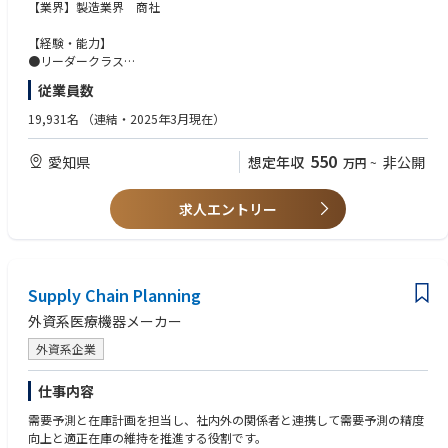
リアの1例としてマーケティング・予算管理・営業DXなど幅広い領域で事
【業界】製造業界 商社
業推進に加わって頂ける環境・キャリアパスがございます。
【経験・能力】
【職務の概要 】
●リーダークラス
半導体製造装置向け部品の輸出に関わる安全保障貿易管理および輸送に関
・社内外との折衝・調整業務経験（職種不問）：10年以上
従業員数
する統制業務を担っていただきます。当社が大切にする”信頼”を支える仕
・貿易実務、物流、または輸出入に関する業務経験（職種不問）：3年以
事です。
上
19,931名
（連結・2025年3月現在）
担当業務・管轄は通関士の資格を活かした実務や、物流改善の実務を担う
・未経験な事象に対して自ら学ぶ姿勢があられる方
のではなく、安全保障貿易管理の事務局や受注出荷業務や予算等を担う営
・安全保障貿易管理の事務局や営業部バックオフィス部門の一員として職
550
愛知県
想定年収
非公開
万円
~
業部バックオフィス部門の一員として、「輸出管理・業務推進」を担って
域を広げる意思のある方
いただきます。
※主務以外でも可。例）海外営業として一部輸出業務を担当。企業法務と
して法令に関わる書類対応経験など
求人エントリー
・参考
NGKホームページURL https://www.ngk.co.jp/product/search-business/
●管理職クラス
semiconductor/
・社内外との折衝・調整業務経験：10年以上
・貿易実務、物流、または輸出入に関する業務経験（職種不問）：3年以
【業務の詳細】
Supply Chain Planning
上
当部署には輸出管理の専門家が在籍しておりますので、専門知識を学びつ
・管理職もしくはチームorプロジェクトリーダーとして該当業務を牽引し
外資系医療機器メーカー
つ、今までの経験を活かし幅広い業務を習得いただくことを想定しており
たご経験：5年以上
ます。
外資系企業
所属勤務地は名古屋市ですが、引継ぎや業務習得のため入社後半年～1年
【経験年数】min.社会人経験10年以上、該当業務3年以上
は週2～3回ほど知多事業所に出社いただく可能性がございます。
仕事内容
具体的な業務内容は下記です。
＜安全保障貿易管理＞
需要予測と在庫計画を担当し、社内外の関係者と連携して需要予測の精度
■歓迎要件
・事業部の事務局として、輸出管理に関する統制体制の維持・運用（教
向上と適正在庫の維持を推進する役割です。
【業界】半導体、電子部品、製造業いずれかの業界経験者