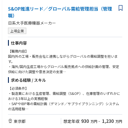
◆業界動向と自社事業の特徴
技術力に支えられた安定した事業基盤のもと、グローバル物流・SCM
S&OP推進リード／グローバル需給管理担当（管理
◆歓迎する人物像
を“次の競争力”に進化させるフェーズにあります。
全体最適の視点で物流・サプライチェーンを設計できる方
職）
物流・SCMの専門性を、事業成長に直結させたい方にとって、大きなやり
関係部署・海外拠点と粘り強く調整できるコミュニケーション力のある方
日系大手医療機器メーカー
がいと裁量を持てる環境です。
変化の激しい環境下でも課題を整理し、実行まで落とし込める方
将来的に物流・SCM領域を牽引したい志向をお持ちの方
上場企業
◆使用する開発言語・ソフト・装置/機器等
仕事内容
ERPシステム・SCMシステム・WMSシステム・TMSシステム
【職務内容】
国内外の工場・販売会社と連携しながらグローバルの需給調整を担いま
す。
・海外/国内生産工場からグローバル販売拠点への供給計画の管理、安定
供給に向けた調整や意思決定の支援
・販売計画／需要予測に基づく生産計画、月次の需給調整、在庫管理
求める経験 / スキル
・需要予測会議／供給会議／S&OP会議への参画と、需給課題のエスカレ
ーション提案
【必須条件】
・ストックフロー（生産・販売・在庫：PSI）の予実管理、在庫適正化や
・製造業における生産管理、需給調整（S&OP）、在庫管理のいずれかに
落帳（期限切れ在庫）削減
おける3年以上の実務経験
・SAP／IBP等を活用したデータ可視化、需要予測精度向上
・SAPやIBP等の需給計画（デマンド／サプライプランニング）システム
・年度生産計画の作成と予実管理
の活用経験
・SAP、Excel等を用いたデータ集計・分析経験
【担う役割】
・大卒以上
930
1,230
東京都
想定年収
万円
~
万円
担当製品の需給調整全般を担い、特に海外工場や海外販売会社との案件に