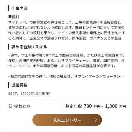
仕事内容
＜当社製品の主な利用分野＞
・機能性材料：エアコン・冷蔵庫などに使用される冷凍機油の原料／化粧
■役割
品に用いられる特殊ジオールなど
サイトレベルの購買業務の責任者として、工場の業務遂行を直接支援し、
・基礎化学品：住宅・自動車等の産業で使用される溶剤、樹脂原料、可塑
資材の流れが途切れないよう確保します。購買センター内において工場の
剤原料など
代弁者としての役割を果たし、サイトの優先事項や業務上の要件を代弁す
・電子材料 ： ディスプレイ・半導体・フォトレジストに使用される高純
ると同時に、企業全体の調達プロセス、標準業務、ガバナンスとの整合性
度溶剤など
を確保します。生産スケジュール、顧客への約束、在庫状況、および業務
求める経験 / スキル
パフォーマンスに影響を及ぼす複雑な供給および業務上の課題の解決を主
導します。計画、運用、品質、物流、および調達業務の各チームと緊密に
• 通常、学士号取得者で8年以上の関連実務経験、または修士号取得者で6
連携し、リスクを軽減し、エスカレーションを調整するとともに、供給制
年以上の関連実務経験、あるいはサプライチェーン、購買、調達業務、オ
約、品不足、および納品に関する問題の迅速な解決を推進します。直接的
ペレーション、または関連分野における同等の実務経験が必要です。
な権限ではなく影響力を通じて高度な調達業務のリーダーシップを発揮
し、一貫した実行慣行、サプライヤーのパフォーマンスリスクに対する可
• 複雑な調達業務の遂行、供給の継続性、サプライヤーのパフォーマン
視性、および拠点の優先事項と地域調達センターの活動との整合性を確保
ス、および例外管理といった課題への対応実績があること。
従業員数
します。サプライチェーン全体におけるサービス、信頼性、および実行効
率を向上させる継続的改善の取り組みを支援します。
• 調達業務、購買プロセス、供給計画の概念、およびERP/MRPシステム
550名
（2022年10月現在）
（SAPが望ましい）に関する高度な知識。
■業務内容
700
1,300
複数あり
想定年収
万円
~
万円
• 供給制約、資材不足、在庫リスク、生産に影響を及ぼす混乱など、供給
• 企画、運用、品質、物流、財務、調達の各チームにまたがる部門横断的
および調達実行における複雑な課題の解決を主導する。
な課題解決を主導し、ステークホルダーに働きかけた経験。
• 工場、サプライヤー、計画部門、品質部門、購買センターの各チーム間
求人エントリー
のエスカレーション管理を調整・推進し、問題の迅速な解決を図る。
• リスクを特定し、データを分析し、業務パフォーマンスと供給の信頼性
• 調達業務における主要な現場窓口として、実行上の意思決定において工
を向上させる実践的な解決策を策定できる実証済みの能力。