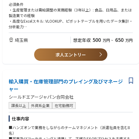
■主な職務内容
必須条件
・需給マネジメント： 販売データに基づく需要予測の立案、適正な在庫水
・生産管理または需給調整の実務経験（3年以上）: 食品、日用品、または
準の維持
製造業での経験
・生産・資材管理： 製造委託先（メーカー）への生産依頼、原材料や包
・高度なExcelスキル: VLOOKUP、ピボットテーブルを用いたデータ集計・
材・資材の在庫管理と発注
分析能力
・調整業務： メーカーとの製造キャパシティ調整、および店舗への出荷・
・交渉力・調整力: 社内（バイヤー・店舗）と社外（メーカー・物流）の
配分調整
利害を調整し、円滑に進行するコミュニケーション能力
500
650
埼玉県
想定年収
万円
~
万円
・物流連携： 物流部門と連携した配送ルートや入荷スケジュールの最適化
・DX推進： 生産管理ソフトウェアの導入・リプレイス、既存業務のシス
歓迎条件
テム化・自動化の推進
求人エントリー
・システム構築・運用経験: 生産管理ソフト（ERP等）の導入プロジェク
ト参画や、BIツールを用いた可視化経験
・物流管理の知見: 倉庫管理（WMS）や配送リードタイムの最適化など、
物流コストを意識した業務経験。
・食品業界の知識: 原価構成や賞味期限管理、表示関連の基礎知識
輸入購買・在庫管理部門のプレイング及びマネージ
ャー
シールドエアージャパン合同会社
課長以上
外資系企業
在宅勤務可
仕事内容
■ハンズオンで業務をしながらのチームマネジメント（派遣社員を含む8
名）
■営業及びマーケティングと連携して、正確なS&OPプロセスを主導する