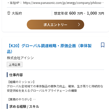
ます。
・当社HP： https://www.panasonic.com/jp/energy/company/philosop
・関係部門は多岐にわたる（開発、技術、製造、経理等）ため、各部門へ
hy.html
の課題発信、折衝が必要です。海外工場とのやり取りもあるため、国際的
・採用HP： https://energy-sp.panasonic.com/jp/recruit/philosophy
600
1,000
大阪府
想定年収
万円
~
万円
な業務展開が可能です。
・各種PCスキル（エクセル、PPT,Word)
・各種数値管理が可能な方
●この仕事を通じて得られること
求人エントリー
・地球規模での問題に向き合っている実感を得ることができます。原価活
【人柄コンピテンシー】
動は、電池開発からサプライチェーンまで直結しているため、自身の職務
・他人とのコミュニケーションが円滑に対応できる方
での頑張りが、事業全体への貢献につながり、何より社会環境負荷を和ら
・周囲とコミュニケーションがスムーズにとれる
げることにつながります。
・他の研究・技術をリスペクトし、常に学ぶことができる
【K20】グローバル調達戦略・原価企画（車体製
・日本を代表する企業で、世界の自動車産業に貢献する貴重な経験を積む
・積極的に数値管理、分析が出来る方。それを関係者と共に解決できる方
こともできます。多くの自動車メーカーに経済的かつ品質の高い電池を、
品）
・チームマネジメントに関し、積極的にリーダーシップが取れる
適正な価格で安定供給することは、
・能動的、主体的に活動し、最後までやり遂げる強い意志(やる気)をお持
株式会社アイシン
世界の新しい自動車産業を支えることと同義です。Panasonicの原価管理
ちの方
職は、その中心的なプレイヤーとして活躍できるポジションです。
上場企業
・社会を発展させ、より良い社会を実現したいと本気で思う方、是非我々
と一緒に、まだ見ぬ未来を切り拓く、そんな険しくも楽しい道のりを共に
仕事内容
歩みましょう！！
【組織のミッション】
●職場の雰囲気
グローバル全地域での車体製品の競争力向上、確保、生き残りと持続的な
・比較的若い世代で構成されるチームであり、ほとんどが中途入社者で
安定供給を支えるグローバルサプライチェーンの構築
す。年齢や役職に関係なくフラットに議論・相談を行う活発な組織です。
・我々とは異なる価値観を持つ欧米顧客と協議、協調する必要があるた
【業務のやりがい】
め、今までとは異なる価値観、行動規範の提唱が求められています。
・北米、中国、欧州、インド、アセアンなど海外サプライヤーや調達ロー
求める経験 / スキル
・故に、新しいことに挑戦できる活気のある職場です。実際に自分たちの
カルメンバーと連携した活動をリードすることで、グローバルで活躍する