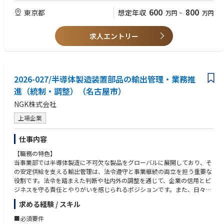
•在庫水準の最適化、欠品・過剰在庫リスクの管理
•数字に基づきながらも、ビジネス感覚を持って判断できる方
600
800
東京都
想定年収
万円
~
万円
•マーケティング部門と連携した適切なモデルストック設定、補充率モニ
•部門横断で円滑にコミュニケーションを取り、関係者を巻き込める方
タリング
•国内外の関係者と建設的に連携できる高い調整力をお持ちの方
•新商品、限定品、季節商材、プロモーション商品の供給計画
•変化のある環境を前向きに捉え、改善を推進できる方
求人エントリー
◇KPIのモニタリング、レポーティング、改善提案
◇業務プロセスの標準化および継続的改善
2026-027/半導体製造装置部品の輸出管理・業務推
進（統制・調整）（名古屋市）
NGK株式会社
上場企業
仕事内容
【職務の特色】
当事業部では半導体製造に不可欠な製品をグローバルに展開しており、そ
の安定供給を支える輸出管理は、法令遵守と事業継続の両立を担う重要な
役割です。法令を踏まえた判断や社内外の調整を通じて、企業の信用とビ
ジネスを守る責任とやりがいを感じられるポジションです。また、日々変
化する国際情勢や規制に対応する中で、専門性を高め続けられる環境があ
求める経験 / スキル
ります。幅広い経験を経て将来的には輸出管理体制の高度化やメンバーマ
ネジメントの中核として活躍いただくことを期待しています。また、キャ
■必須要件