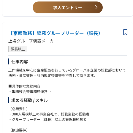
を期待しています。
求人エントリー
【京都勤務】総務グループリーダー（課長）
上場グループ装置メーカー
課長以上
仕事内容
工作機械を中心に生産販売を行っているグローバル企業の総務部において
法務・資産管理・社内規定整備等を担当して頂きます。
■具体的な業務内容
・取締役会等事務局運営
・稟議書管理
求める経験 / スキル
・文書・規則管理
・法務・コンプライアンス
【必須要件】
・社有車契約管理
・300人規模以上の事業会社で、総務業務の経験者
・施設・不動産管理（食堂・社宅管理等）
・グループリーダー（課長）以上の管理職経験者
■組織構成
【歓迎要件】