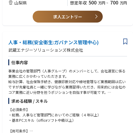
500
700
山梨県
想定年収
万円
~
万円
・関係官庁等への提出書類作成及び管理
◆防災・BCP対応
・安否確認対応
求人エントリー
・防災体制整備
・消防法令申請
◆環境・施設管理
・共有インフラ（厚生）施設の管理・営繕
人事・総務(安全衛生:ガバナンス管理中心)
・工場／オフィス設備の保守・修繕対応
武蔵エナジーソリューションズ株式会社
・ISO14001など事務局業務・外部監査対応
仕事内容
◆ 健康経営
・各種健康診断・予防接種等の管理運営
事業会社の管理部門（人事グループ）のメンバーとして、会社運営に係る
業務に広くかかわっていただきます。
◆ 人事制度、勤怠管理、給与計算
給与計算、社会保険手続き、健康診断対応や緑地管理など業務範囲は広い
・給与計算体制の管理運営
ですが先輩社員と一緒に学びながら業務習得いただき、将来的には会社の
・社会保険手続き事務
コア業務に近い分野を担うポジションを目指す事が可能です。
・賃金規則、就業規則の改定と運営
求める経験 / スキル
【業務の具体例】
◆採用業務
【必須条件】
・採用施策検討提案
・総務業務全般（社内安全/衛生/防災/環境）
・総務、人事など管理部門においてのご経験（４年以上）
・工場見学案内対応
・基本PCスキル（officeソフト中級以上）
・勤怠集計、給与計算、社会保険手続き
■組織構成
【尚可条件】
6名（Mgr、人事労務担当、中途採用担当、総務および新卒採用担当、勤怠