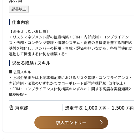
非公開
クラスの製品群を持つ会社で、企業変革フェーズの中核に近い立場で働く
部長以上
ことができます。
・将来的には、役員秘書領域に加え、取締役会事務局、コーポレートガバ
ナンス、経営企画、広報、全社プロジェクト推進など、コーポレート中核
仕事内容
機能へキャリアを広げることが可能です。
【お任せしたいお仕事】
・リスクマネジメント部の組織構築：ERM・内部統制・コンプライアン
◆部・チームの業務概要
ス・法務・コンテンツ管理・情報システム・総務の各機能を擁する部門の
配属先は、Aratas株式会社のプロジェクト推進室です。
基盤を強化し、メンバーの採用・育成・評価を担いながら、各専門機能が
プロジェクト推進室は、独立企業として新たに必要となるコーポレート機
連動して機能する体制を構築する
能のうち、役員秘書機能、取締役会運営支援、広報機能、全社横断重要プ
・ERM（エンタープライズ・リスクマネジメント）の設計と運用：全社リ
ロジェクトのプログラムマネジメントなどを担う組織です。ミッション
求める経験 / スキル
スクアセスメントを設計・実施し、リスクマップを作成して経営会議・取
は、株主、取締役会、経営陣、事業部門、市場・顧客、社内プロジェクト
締役会へ定期報告する。BCP策定支援、新規事業・M&Aに伴うリスク評価
のハブとなり、各ステークホルダーとの関係性を企業価値向上につなげる
■必須スキル
と全社リスクテイク条件の設定を担う
ことです。
・上場企業または上場準備企業におけるリスク管理・コンプライアンス・
・内部統制体制の確立：業務プロセスの可視化と内部統制の設計・運用モ
現在は少数精鋭の立上げフェーズであり、各メンバーがそれぞれの専門領
内部統制・法務のいずれかでのコーポレート部門統括経験（3年以上）
ニタリング、社内規程の整備・管理を通じ、IPO準備における統制整備の
域において、新会社に必要な仕組み・プロセス・運用体制の構築をリード
・ERM・コンプライアンス体制構築のいずれかに関する高度な実務知識と
実務をリードする
しています。本ポジションには、役員秘書機能および取締役会周辺業務の
構築経験
・コンプライアンス文化の醸成：全社コンプライアンス教育の企画・実
立上げ・確立を中心的に担っていただくことを期待しています。
・法務・情報システム・コンプライアンス等、複数の専門機能を横断して
施、内部通報窓口（ヘルプライン）の運営、ハラスメント防止・インサイ
統括するマネジメント経験
1,000
1,500
東京都
想定年収
万円
~
万円
ダー規制・腐敗防止策を推進する
◆配属先の課・チームの人数や雰囲気
・経営陣・取締役会・監査法人と専門用語を用いて対等に折衝・報告でき
・法務機能の統括：契約審査・起案・交渉支援体制の構築、社内法務相談
プロジェクト推進室は、新会社Aratasの独立に伴い必要となるコーポレー
るコミュニケーション能力
機能の整備、訴訟・紛争への法的対応と外部弁護士マネジメントを担う
ト機能を立ち上げる少数精鋭の組織です。
求人エントリー
コンテンツ管理機能の統括：SNS・広告・PRの表現審査、景表法・著作
役員秘書、取締役会運営支援、広報、全社横断プロジェクト推進など、経
■歓迎スキル
権・商標権等の管理と侵害監視、炎上リスクのチェック体制を構築する
営に近い領域を担うため、スピード感、主体性、正確性、関係者調整力が
・弁護士資格、公認不正検査士（CFE）、情報セキュリティ関連資格（CIS
・情報セキュリティ・総務機能の統括：全社情報セキュリティポリシーの
求められます。
SP等）などの保有