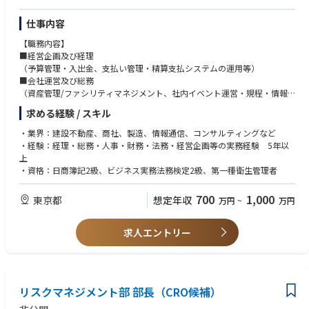
配属先は、Aratas株式会社のプロジェクト推進室です。
務をベースとしつつ、取締役会事務局・経営管理・コーポレートガバナン
・会議体運営に必要な資料準備、議事録、関係者連絡、タスクフォローの
プロジェクト推進室は、独立企業として新たに必要となるコーポレート機
ス関連業務へ領域を広げていただくことを期待しています。
実務スキル
仕事内容
能のうち、役員秘書機能、取締役会運営支援、広報機能、全社横断重要プ
・Word、Excel、PowerPoint、Outlook、Teams等の基本的なPCスキル
ロジェクトのプログラムマネジメントなどを担う組織です。ミッション
【職務内容】
◆具体的な仕事内容に対しての期待する成果
・曖昧な状況でも自ら課題を整理し、必要なプロセスを構築できる力
は、株主、取締役会、経営陣、事業部門、市場・顧客、社内プロジェクト
■経営企画及び経理
・独立新会社として、社内・社外取締役が円滑かつ安定的に職務を遂行で
のハブとなり、各ステークホルダーとの関係性を企業価値向上につなげる
（予算管理・⼊出⾦、⽀払い管理・精算支払システムの運用等）
きる役員サポート体制が構築されていること
◆歓迎条件
ことです。
■会社運営及び総務
・株主、社外取締役、社内取締役、執行・事業部門間のコミュニケーショ
・社外取締役、監査役、株主、PEファンド、投資家等との対応経験
現在は少数精鋭の立上げフェーズであり、各メンバーがそれぞれの専門領
（資産管理/ファシリティマネジメント、社内イベント運営・規程・情報
ンが適切に設計・運用されていること
・取締役会事務局、株主総会事務局、経営会議事務局等の経験
域において、新会社に必要な仕組み・プロセス・運用体制の構築をリード
管理、各種会議体運営・BCP）
・取締役会や重要会議体の開催準備、資料連携、事後フォローが滞りなく
・製造業、電子部品、自動車、産業機器、BtoBメーカーでの就業経験
しています。本ポジションには、役員秘書機能および取締役会周辺業務の
求める経験 / スキル
行われ、意思決定の質とスピード向上に貢献できていること
・グローバル企業での役員秘書・経営サポート経験
立上げ・確立を中心的に担っていただくことを期待しています。
【所属組織】
・属人的な秘書業務ではなく、Aratasに適した標準プロセス・ルール・ナ
・業界：建設不動産、商社、製造、情報通信、コンサルティングなど
・英語でのメール対応、会議調整、資料確認が可能な方
・総務グループ
レッジとして定着していること
・経験：経理・総務・⼈事・財務・法務・経営企画等の実務経験 5年以
・コーポレートガバナンス、会社法、取締役会運営に関する基礎知識
◆配属先の課・チームの人数や雰囲気
・役員・社外取締役・株主関係者から信頼される、機密性・正確性・先回
上
・秘書業務の立上げ、業務改善、標準化、マニュアル化の経験
プロジェクト推進室は、新会社Aratasの独立に伴い必要となるコーポレー
り力の高いサポートが提供できていること
・資格：日商簿記2級、ビジネス実務法務検定2級、第一種衛生管理者
・部門横断プロジェクトや全社プロジェクトの運営支援経験
ト機能を立ち上げる少数精鋭の組織です。
役員秘書、取締役会運営支援、広報、全社横断プロジェクト推進など、経
◆この仕事の魅力
700
1,000
東京都
営に近い領域を担うため、スピード感、主体性、正確性、関係者調整力が
想定年収
万円
~
万円
・大企業から独立し、PEファンド傘下で新たな成長を目指す会社の経営体
求められます。
制づくりに、立上げ段階から関わることができます。
一方で、立上げフェーズのため、固定化された業務だけをこなすのではな
・単なる秘書業務にとどまらず、株主、社外取締役、経営陣、事業部門を
求人エントリー
く、必要な仕組みを自ら考え、関係者を巻き込みながら形にしていくこと
つなぐ重要なハブとして、経営の意思決定を支える役割を担うことができ
ができます。経営陣や関係部門との距離が近く、会社の変革を肌で感じな
ます。
がら働ける環境です。
・新会社の役員秘書機能、取締役会運営支援、ガバナンス関連プロセスを
一から構築するため、既存ルールの運用だけでなく、自ら仕組みを設計す
リスクマネジメント部 部長（CRO候補）
る経験を積むことができます。
・製造業としての実体ある事業基盤、グローバルな顧客基盤、世界トップ