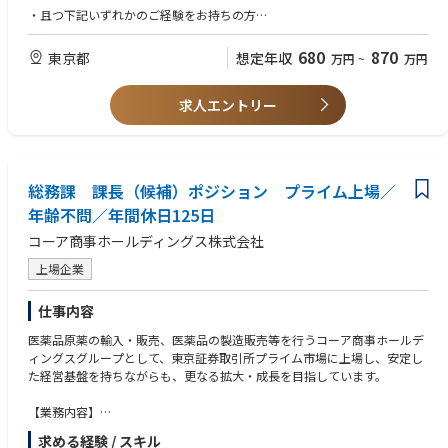
・且つ下記いずれかのご経験をお持ちの方
・経営企画／事業企画、または経営コンサルティングのご経験
└全社戦略・事業戦略の策定や実行支援のご経験（特に戦略策定フェー
680
870
東京都
想定年収
万円
~
万円
ズ）
・GRC（ガバナンス、リスク、コンプライアンス）領域：グループガバナ
求人エントリー
ンス、内部統制、内部監査、株主総会運営、法務などの実務経験
▼歓迎要件
1)MBA保有、各種資格（簿記、公認会計士、証券アナリスト等）保有、製
造業経験、中期経営計画や長期計画の策定経験
総務課 課長（候補）ポジション プライム上場／
2)MBA保有、各種資格（簿記、公認会計士、公認内部監査人、公認情報シ
年齢不問／年間休日125日
ステム監査人）保有、製造業経験、内部監査に関する各種ご経験
3)大規模な社内調整や複数部門・関係会社を巻き込む業務を主導した経験
コーア商事ホールディングス株式会社
▼求める人物像
上場企業
非定型かつ自ら論点を定めて進める業務が多い環境であることから、自ら
論点を定めプロアクティブに行動できる人材を求めます
仕事内容
医薬品原薬の輸入・販売、医薬品の製造販売等を行うコーア商事ホールデ
ィングスグループとして、東京証券取引所プライム市場に上場し、安定し
た経営基盤を持ちながらも、更なる拡大・成長を目指しています。
【業務内容】
これまでのご経験を活かし、プレーイングマネージャーとして実務を牽引
求める経験 / スキル
いただくことを期待しています。ゆくゆくは、総務課全体の業務進行管理