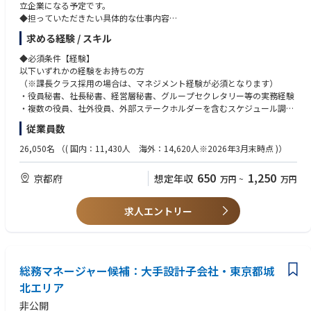
・取締役会事務局、株主総会事務局、経営会議事務局等の経験
立企業になる予定です。
・取締役会や重要会議体の開催準備、資料連携、事後フォローが滞りなく
・製造業、電子部品、自動車、産業機器、BtoBメーカーでの就業経験
◆担っていただきたい具体的な仕事内容
行われ、意思決定の質とスピード向上に貢献できていること
・グローバル企業での役員秘書・経営サポート経験
社内・社外取締役を対象とした役員秘書機能の立上げおよび実行を担って
・属人的な秘書業務ではなく、Aratasに適した標準プロセス・ルール・ナ
求める経験 / スキル
・英語でのメール対応、会議調整、資料確認が可能な方
いただきます。特に、株式譲渡後に新たに就任予定の社外取締役、株主関
レッジとして定着していること
・コーポレートガバナンス、会社法、取締役会運営に関する基礎知識
係者、社内経営陣とのコミュニケーションが円滑に進むよう、役員サポー
◆必須条件【経験】
・役員・社外取締役・株主関係者から信頼される、機密性・正確性・先回
・秘書業務の立上げ、業務改善、標準化、マニュアル化の経験
ト体制を設計・運用いただきます。
以下いずれかの経験をお持ちの方
り力の高いサポートが提供できていること
・部門横断プロジェクトや全社プロジェクトの運営支援経験
【1. 役員秘書機能の立上げ】
（※課長クラス採用の場合は、マネジメント経験が必須となります）
・Aratasの経営体制・ガバナンス体制に適した役員秘書機能の設計。
・役員秘書、社長秘書、経営層秘書、グループセクレタリー等の実務経験
◆この仕事の魅力
・社内取締役、社外取締役、株主関係者との連絡・調整プロセスの構築。
・複数の役員、社外役員、外部ステークホルダーを含むスケジュール調
・大企業から独立し、PEファンド傘下で新たな成長を目指す会社の経営体
整・会議運営経験
制づくりに、立上げ段階から関わることができます。
従業員数
・秘書業務に関する社内ルール、運用フロー、ナレッジの整備
・取締役会、経営会議、役員会議、株主関連会議等の重要会議体の運営支
・単なる秘書業務にとどまらず、株主、社外取締役、経営陣、事業部門を
【2. 役員秘書業務の実行】
援経験
26,050名
（( 国内：11,430人 海外：14,620人※2026年3月末時点 )）
つなぐ重要なハブとして、経営の意思決定を支える役割を担うことができ
・社内取締役、社外取締役のスケジュール調整、会議設定、日程管理
・機密情報を扱う部門での業務経験
ます。
・取締役会、経営会議、株主・社外取締役との会議等の調整・案内
・経営企画、総務、法務、広報、IR、コーポレート部門等での経営層サポ
・新会社の役員秘書機能、取締役会運営支援、ガバナンス関連プロセスを
650
1,250
京都府
想定年収
万円
~
万円
・会議資料の準備依頼、回収、体裁確認、共有、事前送付
ート経験
一から構築するため、既存ルールの運用だけでなく、自ら仕組みを設計す
・来客対応、出張手配、会食・接遇手配、必要に応じた経費処理支援
る経験を積むことができます。
・役員の業務遂行に必要な各種サポート
※上場企業、大手企業、製造業、PEファンド投資先企業、グローバル企業
求人エントリー
・製造業としての実体ある事業基盤、グローバルな顧客基盤、世界トップ
・社外取締役や株主関係者からの問い合わせ対応窓口
等での役員対応経験がある方は特に歓迎します。
クラスの製品群を持つ会社で、企業変革フェーズの中核に近い立場で働く
【3. 取締役会・ガバナンス関連業務の支援】
ことができます。
・取締役会の年間スケジュール管理、開催準備、関係者調整
◆必須条件【スキル】
・将来的には、役員秘書領域に加え、取締役会事務局、コーポレートガバ
・取締役会議案、資料、議事録等に関する関係部門との連携
・経営層、社外取締役、株主関係者等と適切にコミュニケーションできる
ナンス、経営企画、広報、全社プロジェクト推進など、コーポレート中核
・取締役会後のアクションアイテム管理、フォローアップ支援
総務マネージャー候補：大手設計子会社・東京都城
ビジネスマナー、文章力、調整力
機能へキャリアを広げることが可能です。
・株主、社外取締役、監査役等とのコミュニケーション支援
・複数の関係者・会議・タスクを同時に管理できるスケジュール管理力、
北エリア
・その他、役員・取締役会運営に関する業務全般
段取り力
◆部・チームの業務概要
非公開
※担当範囲は、ご経験・専門性を踏まえて相談のうえ決定します。秘書業
・機密情報を適切に取り扱える高い倫理観、守秘義務意識