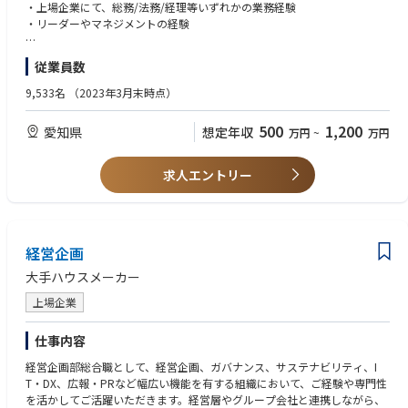
（1）取締役会運営・株主総会事務業務 ※入社後まずお任せしたい業務
・上場企業にて、総務/法務/経理等いずれかの業務経験
・総会資料・議事録の作成
・リーダーやマネジメントの経験
■採用業務
・登記関連手続き
・面接日程調整
・取締役会の運営（日程調整・関係者対応など）
（求める人物像）
・企業ガイダンス対応
従業員数
・社外への情報提供・議事録管理
・論理的に物事を考えることができ、常に業務の本質を追求できる。
・工場見学案内対応
・役員承諾書の作成・管理 等
・目標達成に向けて、周囲を巻き込み、かつ、自身の能力の向上を継続的
9,533名
（2023年3月末時点）
に実施できる。
■組織構成
（2）会社規程類の管理業務
・職場内や他部門と円滑なコミュニケーションがとれる。
6名（Mgr、人事労務担当、中途採用担当、総務および新卒採用担当、勤怠
500
1,200
愛知県
想定年収
万円
~
万円
・社内規程の改定審査・管理
・複数業務のタスク管理を適切に実施しながら業務を遂行できる。
給与担当、派遣事務）
・法務部門・監査部門との連携
・規程文書の一元管理
■歓迎要件：
■キャリアパス
求人エントリー
（経験）
メンバー→人事グループ総務チームリーダー→人事グループMgr
（3）保険業務・顧客対応
・大学にて法学、経済学、商学を学ばれた経験
・損害保険の契約締結、更新・管理
・上場企業にて取締役会や株主総会の運営、決算業務のご経験
・保険事故対応・保険金請求書類の作成
・Windowsオフィスツール（Word，Excel，PowerPoint等）の操作知識
・顧客からの問い合わせ対応（本店経由）
経営企画
が豊富
大手ハウスメーカー
（4）防災・危機管理対応
（資格）
・BCP（事業継続計画）の整備
・法律（例：ビジネス実務法務検定２級）・簿記会計（例：日商簿記検定
上場企業
・災害訓練の企画・実施
２級）の資格など
・自治体との災害協定の締結など
仕事内容
（5）役員の秘書業務
経営企画部総合職として、経営企画、ガバナンス、サステナビリティ、I
・社内外のスケジュール調整
T・DX、広報・PRなど幅広い機能を有する組織において、ご経験や専門性
・来訪者対応
を活かしてご活躍いただきます。経営層やグループ会社と連携しながら、