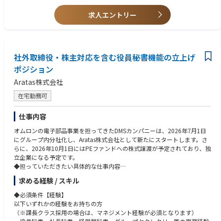
【歓迎】
お持ちの経験や強みに合わせて、下記の業務についても柔軟に対応してい
求人エントリー
・IPO準備企業、または上場企業での総務・ガバナンス実務経験
ただきたいと考えています。
・SaaS／IT企業、または急成長スタートアップでのバックオフィス経験
・内部統制（J-SOX）の構築・対応、またはセキュリティ認証（ISMS等）
◆契約・リーガル対応
の運用経験
各部門からの一次相談対応（初期契約チェック）、外部弁護士との連携、
・各種SaaSやITツールの管理、PC等のファシリティ・資産管理の経験
社外取締役・株主対応を含む役員秘書機能の立上げ
商業登記手続きなど
・法務の一次対応（契約チェックなど）や弁護士との連携経験
ポジション
◆IT環境・セキュリティ管理
Aratas株式会社
社内SaaS・ITツールの管理、PCなどの資産管理、入退社に伴うIT環境の準
備、外部ITベンダーとの連携など
在宅勤務可
※ポジションの魅力※
仕事内容
IPO準備や組織拡大中のフェーズに合わせた最適なコーポレート組織づく
りをサポートできる裁量の大きいポジションです。
オムロンの電子部品事業を担ってきたDMSカンパニーは、2026年7月1日
地域創生・行政DXという社会性の高い事業領域において、やりがいをもっ
にグループ内分社化し、Aratas株式会社として新たにスタートします。さ
てチャレンジできることでしょう。
らに、2026年10月1日にはPEファンドへの株式譲渡が予定されており、独
立企業になる予定です。
◆担っていただきたい具体的な仕事内容
社内・社外取締役を対象とした役員秘書機能の立上げおよび実行を担って
求める経験 / スキル
いただきます。特に、株式譲渡後に新たに就任予定の社外取締役、株主関
係者、社内経営陣とのコミュニケーションが円滑に進むよう、役員サポー
◆必須条件【経験】
ト体制を設計・運用いただきます。
以下いずれかの経験をお持ちの方
【1. 役員秘書機能の立上げ】
（※課長クラス採用の場合は、マネジメント経験が必須となります）
・Aratasの経営体制・ガバナンス体制に適した役員秘書機能の設計。