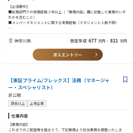
や、課員の指導・育成を通じた組織力強化をお任せします。
【必須要件】
■総務部門での実務経験３年以上（「業務内容」欄に記載した業務のいず
れかを含むこと）
■機関運営・株式関連
■メンバーマネジメントに関する実務経験（マネジメント人数不問）
株主総会や取締役会など各種重要会議体の運営、及び従業員持株会を含む
株式実務全般など
【歓迎要件】
■規程・文書・印章管理
■上場会社における総務部門での実務経験
677
821
神奈川県
想定年収
万円
~
万円
社内規程の整備・改廃、社内稟議・文書の管理、代表者印等の管理・押印
■株主総会、取締役会をはじめとする重要会議体の運営経験
業務など
■大規模なファシリティマネジメント（移転、増床、レイアウト変更等）
■損害保険関連
求人エントリー
の経験
各種損害保険の管理・更新・契約、保険会社とのやり取りなど
■リスクマネジメント業務に関する経験
■リスクマネジメント関連
リスク管理委員会の運営をはじめとするグループ全体のリスクマネジメン
ト体制の運営・推進、安否確認システムの管理
【東証プライム/フレックス】法務（マネージャ
■ファシリティ、備品管理
全社の固定資産管理、オフィス環境の整備、設備保全・修繕、什器の更新
ー・スペシャリスト）
など
非公開
■情報開示関連業務
適時開示情報等（決定事実・発生事実等）の証券取引所（TDnet等）や自
課長以上
上場企業
社ホームページへの情報開示手続きなど
■ITシステム管理
仕事内容
社内ITシステムや情報セキュリティの管理など
■その他
【業務内容】
庶務業務全般、反社チェック対応、商業登記対応、自部門の予算作成・管
これまでのご経歴等を踏まえて、下記業務より担当業務を調整いたしま