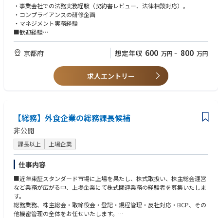
・稟議書管理・文書・規則管理
・事業会社での法務実務経験（契約書レビュー、法律相談対応）。
・組織マネジメント
・コンプライアンスの研修企画
・マネジメント実務経験
■歓迎経験
・メーカーでの業務経験
600
800
京都府
想定年収
万円
~
万円
求人エントリー
【総務】外食企業の総務課長候補
非公開
課長以上
上場企業
仕事内容
■近年東証スタンダード市場に上場を果たし、株式取扱い、株主総会運営
など業務が広がる中、上場企業にて株式関連業務の経験者を募集いたしま
す。
総務業務、株主総会・取締役会・登記・規程管理・反社対応・BCP、その
他機密管理の全体をお任せいたします。