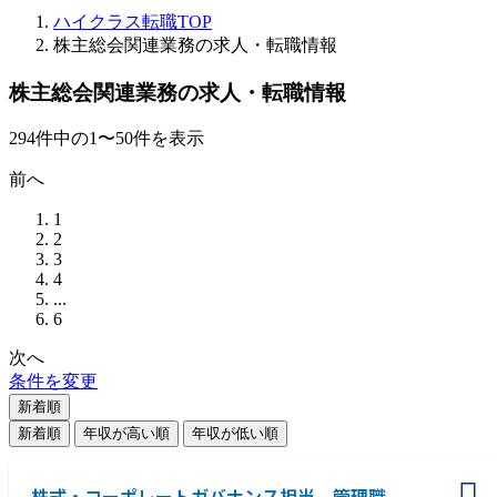
ハイクラス転職TOP
株主総会関連業務の求人・転職情報
株主総会関連業務の求人・転職情報
294
件
中の
1
〜
50
件を表示
前へ
1
2
3
4
...
6
次へ
条件を変更
新着順
新着順
年収が高い順
年収が低い順
株式・コーポレートガバナンス担当 管理職