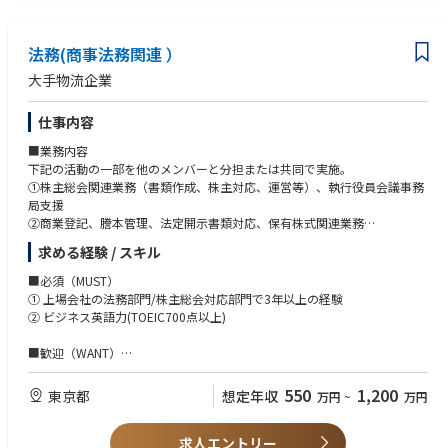
・株主総会の準備のための繁忙期は原則として出社となります。
法務(商事法務関連 ）
大手物流企業
仕事内容
■業務内容
下記の活動の一部を他のメンバーと分担または共同で実施。
①株主総会関連業務（書類作成、株主対応、運営等）、執行役員会議事務
局支援
②商業登記、謄本管理、法定開示書類対応、保有株式関連業務
③上場審査対応
求める経験 / スキル
④上記項目に関する社内関係部門との連携及びグループ会社へのサポート
業務
■必須（MUST）
① 上場会社の法務部門/株主総会対応部門で3年以上の経験
② ビジネス英語力(TOEIC700点以上)
■歓迎（WANT）
① グローバル企業、物流業界での商事法務業務実務経験
550
1,200
東京都
想定年収
万円
~
万円
求人エントリー