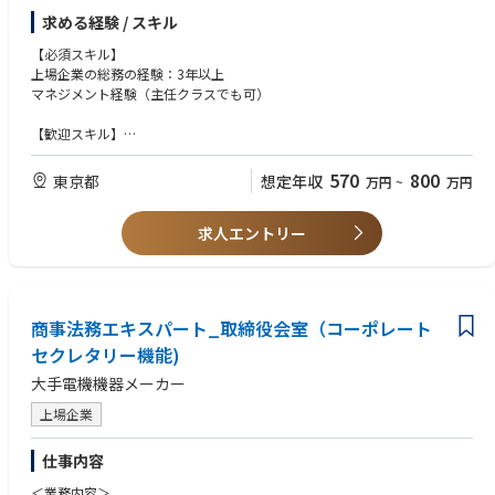
求める経験 / スキル
■業務内容
＜基本業務＞
【必須スキル】
・総務課におけるマネジメント業務（課長候補～課長職）
上場企業の総務の経験：3年以上
・株主総会運営
マネジメント経験（主任クラスでも可）
・株式関連業務（持株会、新株予約権、情報開示など）
【歓迎スキル】
＜今後お願いしたい業務＞
・下記経験のある方
・部署マネジメント
総務実務 ：株主総会、取締役会、登記、規程改定、文書管理の経験
570
800
東京都
想定年収
万円
~
万円
・株式関連業務
管理職力 ：部門運営、業務改善、進捗管理、関係部署調整の経験
・法務関連業務
ガバナンス：内部統制、情報管理、開示、コンプライアンス対応
求人エントリー
対人能力 ：社内外調整、役員対応、外部専門家との折衝能力
■経験豊富な総務部長のもとで業務を学び
ステップアップすることができます。
下記、双方の経験がある方は大歓迎ですが、どちらか一方の知見・ご経験
のみでも歓迎いたします！！
■配属組織
・法務の知見がある方
商事法務エキスパート_取締役会室（コーポレート
管理部 総務課
特に、「規程整備・リスク対応・登記・契約管理」の理解がある方は実務
┗部長
セクレタリー機能)
適合性が高いため
┗課長 ★お任せしたいポジション
・サステナビリティ面の知見がある方
大手電機機器メーカー
┗メンバー3名
特に、「開示対応、ESG、ガバナンス推進」の理解があると将来性が見込
めるため
上場企業
仕事内容
＜業務内容＞