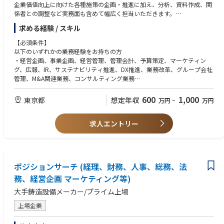
・役員報酬制度の管理・支払手続き
企業価値向上に向けた各種施策の企画・推進に加え、分析、資料作成、関
係者との調整など実務面も含めて幅広く担当いただきます。
（6）他の部署に属さない諸事項の調整・処理、その他同社の命ずる業務
〇主な業務内容
求める経験 / スキル
・備品管理
・市場分析、競合分析、自社分析・経営分析および経営戦略の立案
・施設管理者との調整（清掃・修繕手配など）等
・グループ会社管理及びガバナンス強化・IR、広報、PR業務
【必須条件】
・コーポレートブランディングおよびマーケティング施策の企画・推進
以下のいずれかの業務経験をお持ちの方
●配属組織のミッション
・サステナビリティ関連施策の企画
・経営企画、事業企画、経営管理、管理会計、予算策定、マーケティン
職場の従業員等に、安全・健康で、前向きに気持ちよく業務を遂行いただ
・立案・DX推進および業務改革・経営会議、取締役会資料等の作成
グ、広報、IR、サステナビリティ推進、DX推進、業務改革、グループ会社
けるよう、必要な支援は何かを常に考え、実践します。総務部門において
・その他企業価値向上に関する各種施策の企画、推進など
管理、M&A関連業務、コンサルティング業務
は、専門領域の異なる業務を幅広く分掌しており、担当業務の定形・標
準・効率化に努めるのみならず、担当業務以外の業務への理解を深め、知
【歓迎条件】
600
1,000
東京都
想定年収
万円
~
万円
識や能力を常に向上させていきます。
経営企画、事業企画、経営管理等の経験コンサルティングファームまたは
以上の認識をもとに、総務部門一人ひとりが、それぞれの職場で頼りにさ
事業会社の企画部門での経験IR、広報、サステナビリティ、DX推進等の経
れる存在であり続けることを目指します。
求人エントリー
験
ポジションサーチ (経理、財務、人事、総務、法
務、経営企画 マーケティング等)
大手鋳造設備メーカー/プライム上場
上場企業