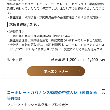
商事法務のエキスパートとして、コーポレート・セクレタリー機能全般の
業務に携わっていたただく予定ですが、主に以下の業務を担当いただきま
す。
・株主総会・取締役会・諮問委員会等の会議体運営における法務支援
・会社法、金融商品取引法、上場規則等に基づく法定開示書類の企画・作
求める経験 / スキル
成・管理
・コーポレート・ガバナンスや内部統制システムに関する企画・運用
＜必須条件＞
・株主対応（議決権行使助言会社対応・株主提案対応等）における法務支
・上場企業の商事法務の実務経験（目安：5年以上）
援
（株主総会運営、取締役会運営、株式実務のいずれかでリードした経験）
・定款・株式関連規程等の整備・運用
・会社法、金融商品取引法、東証上場規則、コーポレートガバナンス・コ
※会社の定める職務の範囲で今後変更となる可能性があります
ード（CGコード）等に関する深い知識と、実務における高度な適用スキ
ル
＜アピールポイント＞
・ガバナンス体制構築や開示対応など、上場企業特有の法務課題を解決し
1,200
1,400
東京都
想定年収
万円
~
万円
・当社はガバナンス、特にCEOの選解任などで、資本市場において高い評
た経験
価を受けており、ご自身のキャリア形成に有効なスキル・経験を積むこと
・社内外ステークホルダー（役員、社外役員、関係部門、社外弁護士等）
ができる役割・職場です。
求人エントリー
との調整のご経験
・最高意思決定機関（取締役会）の運営に深く関与でき、法務の領域に留
・ビジネスレベルの英語力
まらず経営視点・ガバナンス視点を実務を通じて獲得できます。
・取締役・社外役員・経営陣に対して、直接法的助言を行う機会が多く、
＜歓迎条件＞
事業会社の法務部門や弁護士事務所では携わることができないような、企
・上場企業の取締役会事務局、もしくはコーポレート・セクレタリー機能
コーポレートガバナンス領域の中核人材（経営企画
業経営のリアルな意思決定プロセスに携わることができるポジションで
での実務経験
す。
管理部）
・事業会社の法務部門や経営企画部門で、コーポレート法務を幅広く担当
・上場企業としての高度なガバナンス整備を、経営と共に推進する経験
したご経験
ソニーフィナンシャルグループ株式会社
は、キャリア価値が非常に高く、将来的なキャリアの幅も広がります（法
・ガバナンス改革（指名・報酬委員会の機能高度化、取締役会評価など）
務部門・ガバナンス関連部門への展開も可）。