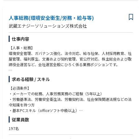
能性もあり、幅広い事業領域に触れながら法務としての知見を深めること
・法学部または民事法系分野を専攻された方
ができます。各部門と密接に連携しながら、法務としての視野を広げ、社
・法務部での管理職またはチームリーダー等のマネジメント経験をお持ち
内から信頼されるパートナーとしてご活躍いただけるポジションです。
の方
人事総務(環境安全衛生/労務・給与等)
【求める人物像】
武蔵エナジーソリューションズ株式会社
自ら考え、主体的に行動できる方
分からないことは自ら調べ、周囲と相談しながら答えを導き出せる方
仕事内容
日々の努力や経験を自身の成⾧につなげられる方
謙虚な姿勢で物事に取り組める方
【人事・総務】
環境安全管理、ガバナンス強化、法令対応、給与社保、人材採用教育、社
屋管理、福利厚生、文書および契約管理、官公庁対応、株主総会および取
締役会運営など、会社運営全般にひろく係る業務ポジションです。
事業会社の管理部門（人事グループ）のメンバーとして以下の業務よりい
求める経験 / スキル
くつかをご担当いただき自律的に推進していただきます。
【必須条件】
◆ 内部統制、ガバナンス、文書および契約管理
・メーカーでの総務、人事労務実務のご経験（5年以上）
・労働基準法、労働安全衛生法、労働契約法、社会保険関連法規などの法
◆安全衛生管理
令知識を持つ方
・安全衛生委員会運営
・基本PCスキル（officeソフト中級以上）
・労働安全衛生法に基づく体制の整備、運営
従業員数
・労災対策/再発防止策立案/職場環境の改善
【尚可条件】
・産業医対応
・第一種衛生管理者、安全管理者、甲種防火管理者、化学物質管理者
197名
・健康増進活動
・法令対応、ガバナンス、内部統制、社内規定整備にかかる業務経験
・交通安全活動
・行政対応／法令関連業務