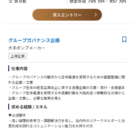
705
957
東京都
想定年収
万円
~
万円
と合意形成を行いながら運用を完遂した経験
求人エントリー
グループガバナンス企画
大手ポンプメーカー
上場企業
仕事内容
・グループガバナンスの観点から全体最適を実現するための基盤整備に関
わる企画・立案
・グループ全体の経営品質向上に資する各種企画の立案・実行・支援基本
・グループ全体最適を実現する中長期計画を大局的且つ俯瞰的な立場から
企画・立案し、必要な施策を導入
求める経験 / スキル
▼必須要件
・高い論理的思考力・課題解決力を有し、社内外のステークホルダーと合
意形成を図れるコミュニケーション能力をお持ちの方