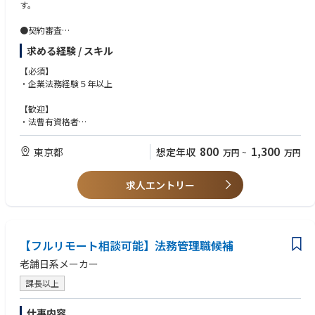
理など
す。
●契約審査
・定期建物賃貸借契約・NDA・各種業務委託契約・ライセンス契約・シス
求める経験 / スキル
テム開発関連契約など契約全般
・M&A関連では、外部の法律事務所を起用するため、ゼロベースのドラフ
【必須】
トは不要
・企業法務経験５年以上
・商品の製造から購入までを想定した「商品取引基本契約書」の下請法に
基づく雛形管理
【歓迎】
・英文契約は、1~2割程度。
・法曹有資格者
・マネジメント経験
●知財関連業務
800
1,300
東京都
想定年収
万円
~
万円
・商品関連のネーミングの商標簡易調査から顧問弁理士への出願に係る相
※ご入社後、これまでのご経歴等を踏まえて担当業務を調整いたしますの
談・依頼まで
で、「仕事内容」に記載の業務全てのご経験は求めません。
・商品のデザインの法的リスクの検討（不競法上の「形態模倣」の該否）
求人エントリー
※●契約審査のご経験と●商事法務のご経験は重視しています。
●商事法務
・取締役会事務局…議題収集、資料確認（PDF化）から運営、議事録作成
まで。コーポレートガバナンス・コードにて求められる取締役会の実効性
【フルリモート相談可能】法務管理職候補
評価も含む
・株主総会事務局…関連部署に声掛けした上でのスケジュール立案から事
老舗日系メーカー
業報告の作成、想定問答の作成、当日運営から議事録作成、登記申請ま
で。優待に関する業務も担当
課長以上
・コーポレートガバナンス委員会事務局…不定期開催する同委員会の議案
検討、運営（※実態は取締役会の中で開催）の他、コーポレートガバナン
仕事内容