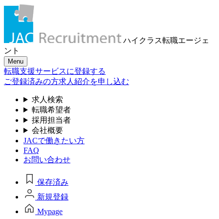
ハイクラス転職
エージェ
ント
Menu
転職支援サービスに登録する
ご登録済みの方
求人紹介を申し込む
求人検索
転職希望者
採用担当者
会社概要
JACで働きたい方
FAQ
お問い合わせ
保存済み
新規登録
Mypage