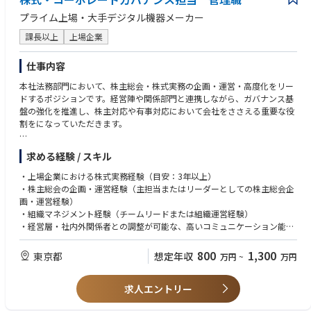
プライム上場・大手デジタル機器メーカー
課長以上
上場企業
仕事内容
本社法務部門において、株主総会・株式実務の企画・運営・高度化をリー
ドするポジションです。経営陣や関係部門と連携しながら、ガバナンス基
盤の強化を推進し、株主対応や有事対応において会社をささえる重要な役
割をになっていただきます。
・株主総会の全体統括（当日・リハーサルの企画、シナリオ策定、招集通
求める経験 / スキル
知作成管理、想定問答、当日運営、バーチャル総会、予算）
・株式実務全般（株主名簿管理、株主対応、取引先持ち株会事務局、証券
・上場企業における株式実務経験（目安：3年以上）
代行との折衝、配当実務、大量買付モニタリング）
・株主総会の企画・運営経験（主担当またはリーダーとしての株主総会企
・アクティビスト・機関投資家対応（株主構成分析、機関投資家の議決権
画・運営経験）
行使動向分析等）
・組織マネジメント経験（チームリードまたは組織運営経験）
・社用印章管理、社内規程（社用印章管理規程、株式関連規程等）の整
・経営層・社内外関係者との調整が可能な、高いコミュニケーション能力
備・改訂
・文書作成能力（社内提案資料、法定開示資料等）
・稟議システムの管理・運営
800
1,300
東京都
想定年収
万円
~
万円
・チームマネジメント（5名～6名規模。業務改善、人材育成、DX推進等
を通じて組織力をリード）
求人エントリー
・通常は週2日程度のリモートワークとなります。