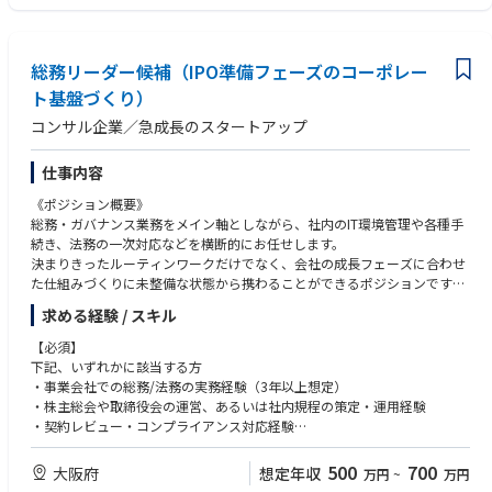
ョンです。制度対応にとどまらず、体制や運営のあり方に主体的に関わる
・自ら課題を特定し、主体的に行動に移せる積極性を有する方
ことができます。
・多様な関係者と信頼関係を構築し、建設的に物事を前に進められる協調
また、本ポジションでは企画・推進の中核を担いながら、将来的なマネジ
性を有する方
メントへのキャリアパスが開かれている一方、専門性を軸にガバナンス領
総務リーダー候補（IPO準備フェーズのコーポレー
・環境変化や不確実性の高い状況においても、適切に対応できる柔軟性を
域のプロフェッショナルとして活躍することも可能です。志向や適性に応
有する方
ト基盤づくり）
じて、キャリアの幅を柔軟に広げていける点も魅力です。
・上記の資質を活かし、キャリアの中で具体的な成果を創出してきた方
コンサル企業／急成長のスタートアップ
仕事内容
《ポジション概要》
総務・ガバナンス業務をメイン軸としながら、社内のIT環境管理や各種手
続き、法務の一次対応などを横断的にお任せします。
決まりきったルーティンワークだけでなく、会社の成長フェーズに合わせ
た仕組みづくりに未整備な状態から携わることができるポジションです。
求める経験 / スキル
《具体的な業務内容》
◆総務、ガバナンス業務
【必須】
・株主総会、取締役会、経営会議等の重要会議体の企画・運営・議事録作
下記、いずれかに該当する方
成
・事業会社での総務/法務の実務経験（3年以上想定）
・IPO審査を見据えた社内規程、稟議制度、文書管理体制の整備・運用
・株主総会や取締役会の運営、あるいは社内規程の策定・運用経験
・全社ガバナンス強化施策および内部統制（J-SOX対応等）の企画・推進
・契約レビュー・コンプライアンス対応経験
・全社リスクマネジメント体制の構築・運用
※上記の経験を通して、部門横断でのプロジェクトを推進、
・オフィス・ファシリティ管理、および全国拠点の運営支援
経営層とのコミュニケーションもスムーズな方を想定しています。
500
700
大阪府
想定年収
万円
~
万円
・各種ベンダー・購買・契約管理プロセスの整備・最適化