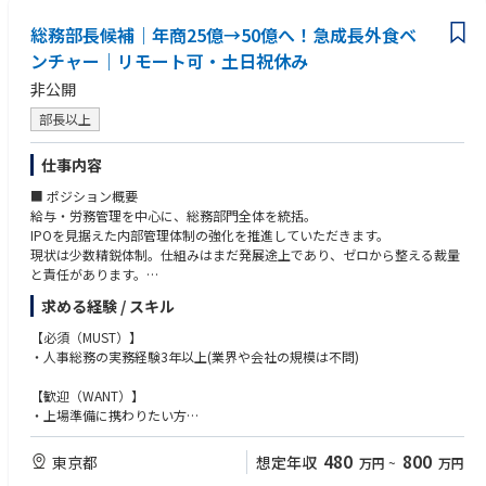
総務部長候補｜年商25億→50億へ！急成長外食ベ
ンチャー｜リモート可・土日祝休み
非公開
部長以上
仕事内容
■ ポジション概要
給与・労務管理を中心に、総務部門全体を統括。
IPOを見据えた内部管理体制の強化を推進していただきます。
現状は少数精鋭体制。仕組みはまだ発展途上であり、ゼロから整える裁量
と責任があります。
求める経験 / スキル
■業務内容
・給与計算の統括
【必須（MUST）】
・社会保険手続きの管理
・人事総務の実務経験3年以上(業界や会社の規模は不問)
・労務管理
・チームマネジメント
【歓迎（WANT）】
・会社運営に関する総務全般
・上場準備に携わりたい方
給与計算の統括業務がメインで、チームのマネジメントもお願いする予定
・自発的に行動できる方
です。自発的に動ける方であれば裁量多く業務をおまかせいたします。
・人事総務として管理職経験がある方
480
800
東京都
想定年収
万円
~
万円
単なる実務管理ではなく、「会社の基盤を作る総務責任者」としての役割
・飲食業界で勤務経験がある方(ジャンル・雇用形態・職種問わず)