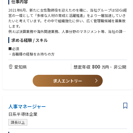
仕事内容
2021年6月、新たに女性取締役を迎えたのを機に、当社グループはSDGs経
営の一環として「多様な人材の育成と活躍推進」をより一層加速していき
たいと考えています。その中で組織強化に伴い、広く管理職候補を募集致
します。
例えば決算業務や海外関連業務、人事分野のマネジメント等、当社の課題
感にそって、ご経験に応じ担当業務をお任せを致します。
求める経験 / スキル
※詳しくは面接時にご確認ください
■必須
※下記のような部署での活躍を想定しております。
・各職種の経験をお持ちの方
■配属予定組織
800
愛知県
想定年収
非公開
万円
~
・本社：総務法務、財務部門、監査
・豊川製作所：人事部門、経理部門、業務管理（社内外のイベント企
画）、マーケティング
求人エントリー
人事マネージャー
日系半導体企業
課長以上