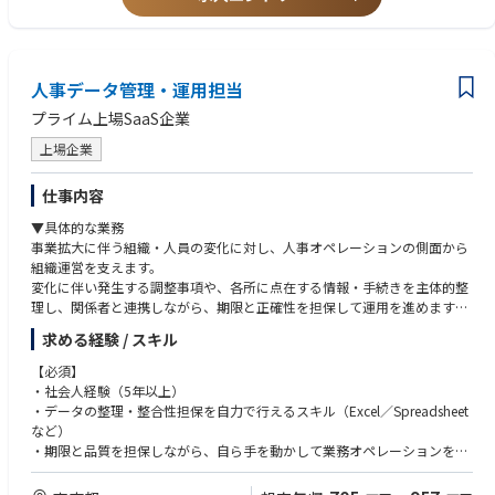
人事データ管理・運用担当
プライム上場SaaS企業
上場企業
仕事内容
▼具体的な業務
事業拡大に伴う組織・人員の変化に対し、人事オペレーションの側面から
組織運営を支えます。
変化に伴い発生する調整事項や、各所に点在する情報・手続きを主体的整
理し、関係者と連携しながら、期限と正確性を担保して運用を進めます。
求める経験 / スキル
▼業務例
・人員数や評価に関するデータの集計・整理
【必須】
・組織変更に伴う調整・情報集約
・社会人経験（5年以上）
・各部門長・役員陣へのレポーティング
・データの整理・整合性担保を自力で行えるスキル（Excel／Spreadsheet
・入社・異動・退職などの人事イベントに伴う調整・情報集約
など）
・人事施策展開におけるルール・ドキュメント整備や進行管理
・期限と品質を担保しながら、自ら手を動かして業務オペレーションを推
・購買や契約などに関わる申請や調整
進した経験
・複数の部門やレイヤーの異なるステークホルダーを巻き込み、論点整理