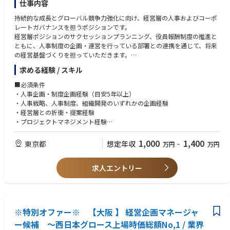
仕事内容
持続的な成長とグローバル競争力強化に向け、経営層の人事およびコーポ
レートガバナンスを担うポジションです。
経営層ポジションのサクセッションプランニング、役員報酬制度の推進と
ともに、人事制度の企画・運営を行っている部署との連携を通じて、将来
の経営基盤づくりを担っていただきます。
経営陣や社外取締役と関わり合いながら、経営に直結する人事課題の解決
求める経験 / スキル
と制度構築を推進していただきます。
■必須条件
・経営層ポジションのサクセッションプランニングの企画・推進
・人事企画・制度企画経験（目安5年以上）
・役員報酬制度・株式報酬制度の企画・運営
・人事戦略、人事制度、組織開発のいずれかの企画経験
・経営層、社外取締役、関係部門と連携したコーポレートガバナンス施策
・経営層との折衝・提案経験
の推進
・プロジェクトマネジメント経験
・指名委員会をはじめとする会議体の企画・運営
・英語での業務遂行能力（読み書き・会話）
・有価証券報告書等における人事・役員報酬関連の開示対応
1,000
1,400
東京都
想定年収
万円
~
万円
■歓迎
・サクセッションプランニングの経験
求人エントリー
・指名委員会、報酬委員会、取締役会事務局経験
・役員報酬制度・株式報酬制度に関する知識・実務経験
・グローバル企業での人事戦略企画経験
・経営企画、コーポレートガバナンス部門との協働経験
・事業会社もしくはコンサルティング会社での就業経験
※特別オファー※ 【大阪 】 経営企画マネージャ
ー候補 ～西日本グロース上場時価総額No,1 / 業界