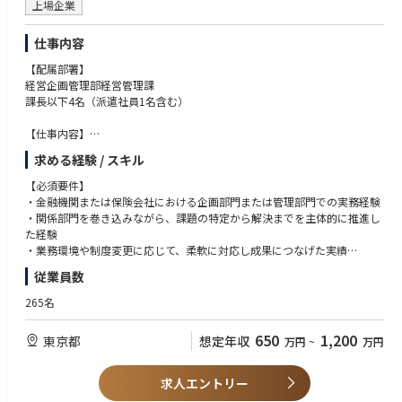
や内部統制システムの構築・運用経験
上場企業
・取締役会室は少数精鋭の組織であり、一人ひとりの裁量・貢献度が大き
・M&Aや組織再編等、会社法関連のプロジェクトのご経験
い環境です。
・弁護士資格（国内または海外）があれば尚可
仕事内容
・ご自身でタイムマネジメントを行いながらフレキシブルに働くことがで
きる環境があります。
＜求める人物像＞
【配属部署】
・商事法務の専門性を基盤に、経営視点で課題を構造化し、解決策を提案
経営企画管理部経営管理課
＜入社後のキャリアパス＞
できる方
課長以下4名（派遣社員1名含む）
・入社後は、取締役会室の法務エキスパートとして、取締役会室の法務運
・機密性の高い情報を扱う中で、高い倫理観と透明性をもって行動できる
営全般をリードしていただきます。
方
【仕事内容】
・将来的には、組織マネージャー、社内の法務部門など関連部門への人事
・社外役員・経営幹部など多様なステークホルダーと、信頼関係を構築で
ソニーフィナンシャルグループにおけるコーポレートガバナンス体制の企
求める経験 / スキル
異動も検討される範囲です。
きるコミュニケーション力
画・高度化・運営全般を担っていただきます。法制度や規制環境の変化を
・経営判断の背景を理解しつつ、法務として独立した立場から助言できる
踏まえたガバナンス態勢の設計・見直しを主導するとともに、取締役会・
【必須要件】
＜働き方について＞
方
各種委員会等の重要会議体事務局と密接に連携し、実効性の高いガバナン
・金融機関または保険会社における企画部門または管理部門での実務経験
準備期間を含め株主総会の時期（3～5月頃）は繁忙期となりますが、
・新制度やガバナンス潮流（コーポレートガバナンス・コードなど）を学
ス運営の実現を推進いただきます。
・関係部門を巻き込みながら、課題の特定から解決までを主体的に推進し
11月～1月を中心に閑散期となり、年間を通じて繁閑のメリハリがある環
び続ける姿勢を持つ方
た経験
境です。
【福利厚生】
・業務環境や制度変更に応じて、柔軟に対応し成果につなげた実績
・完全週休二日制(土日祝)
＜関連URL＞
従業員数
・退職一時金、401k
【尚可要件】
・リコーのコーポレートガバナンス
・社会保険完備
・上場企業または上場企業子会社におけるコーポレートガバナンス対応業
265名
https://jp.ricoh.com/governance/governance
・フレックスタイム制（コアタイムなし）
務の経験
・テレワーク可（原則週2日を上限とする）
・取締役会・各種委員会等の運営、またはそれに準ずる業務経験
650
1,200
◎『はじめまして、リコーです。』
東京都
想定年収
万円
~
万円
・規程整備、開示対応、当局対応等の実務経験
https://www.youtube.com/watch?v=LfnvykSx6Dk&list=PLVeLbRp5JE6w
【魅力】
・部門横断プロジェクトの推進経験
lRcTRrZWup-lTsWloaxFt&index=3
ソニーフィナンシャルグループのコーポレートガバナンスに携わり、経営
求人エントリー
是非ご覧ください。
に近い立場でガバナンスの高度化や意思決定の質向上に貢献できるポジシ
【求める人物像】