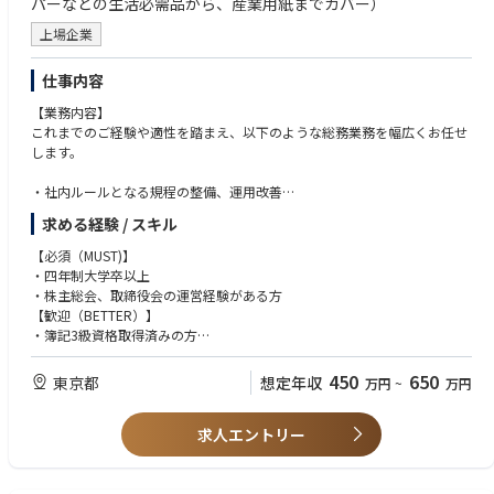
パーなどの生活必需品から、産業用紙までカバー）
上場企業
仕事内容
【業務内容】
これまでのご経験や適性を踏まえ、以下のような総務業務を幅広くお任せ
します。
・社内ルールとなる規程の整備、運用改善
稟議規程、職務権限基準表、職務分掌、総務主管規程など、社内ルールの
求める経験 / スキル
整備·改
訂·運用改善に関する業務
【必須（MUST)】
・リスクマネジメント·BCP関連業務
・四年制大学卒以上
コンプライアンス委員会の運営補助、重大リスクの評価、BCP·BCM規程
・株主総会、取締役会の運営経験がある方
やマニュ
【歓迎（BETTER）】
アルの整備、訓練の企画·運営、
・簿記3級資格取得済みの方
グループ会社への展開·確認等
・保険関連業務
【求める人物像】
450
650
東京都
想定年収
万円
~
万円
火災保険、賠償責任保険、役員傷害保険、労災上乗せ保険、海外旅行保険
・社内外問わず、他者と積極的にコミュニケーションをとれる方
など、グ
・自ら企画立案し、考えを臆することなく伝えることができる方
ループ全体に関係する保険の更改、
求人エントリー
・自ら学ぶ意欲があり、他者からの意見も真摯に受け止めることができる
資料収集、保険会社·代理店との調整、保険料削減·補償内容見直し等
方
・契約·重要文書·文書管理関連業務
・当社事業に興味を持ち、我々と共に会社を成長させようという熱い想い
契約書·重要文書の保管管理、契約台帳の更新、文書管理ルールの整備等
のある方