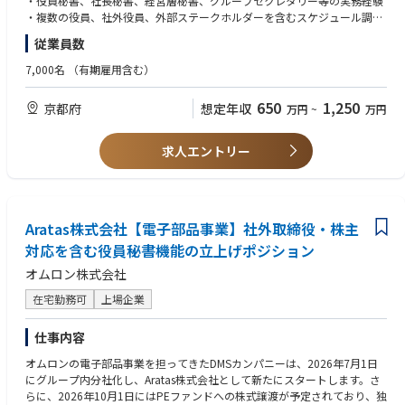
・役員秘書、社長秘書、経営層秘書、グループセクレタリー等の実務経験
・社内取締役、社外取締役、株主関係者との連絡・調整プロセスの構築。
・複数の役員、社外役員、外部ステークホルダーを含むスケジュール調
整・会議運営経験
従業員数
・秘書業務に関する社内ルール、運用フロー、ナレッジの整備
・取締役会、経営会議、役員会議、株主関連会議等の重要会議体の運営支
【2. 役員秘書業務の実行】
援経験
7,000名
（有期雇用含む）
・社内取締役、社外取締役のスケジュール調整、会議設定、日程管理
・機密情報を扱う部門での業務経験
・取締役会、経営会議、株主・社外取締役との会議等の調整・案内
・経営企画、総務、法務、広報、IR、コーポレート部門等での経営層サポ
650
1,250
京都府
想定年収
万円
~
万円
・会議資料の準備依頼、回収、体裁確認、共有、事前送付
ート経験
・来客対応、出張手配、会食・接遇手配、必要に応じた経費処理支援
・役員の業務遂行に必要な各種サポート
※上場企業、大手企業、製造業、PEファンド投資先企業、グローバル企業
求人エントリー
・社外取締役や株主関係者からの問い合わせ対応窓口
等での役員対応経験がある方は特に歓迎します。
【3. 取締役会・ガバナンス関連業務の支援】
・取締役会の年間スケジュール管理、開催準備、関係者調整
◆必須条件【スキル】
・取締役会議案、資料、議事録等に関する関係部門との連携
・経営層、社外取締役、株主関係者等と適切にコミュニケーションできる
・取締役会後のアクションアイテム管理、フォローアップ支援
Aratas株式会社【電子部品事業】社外取締役・株主
ビジネスマナー、文章力、調整力
・株主、社外取締役、監査役等とのコミュニケーション支援
・複数の関係者・会議・タスクを同時に管理できるスケジュール管理力、
対応を含む役員秘書機能の立上げポジション
・その他、役員・取締役会運営に関する業務全般
段取り力
オムロン株式会社
※担当範囲は、ご経験・専門性を踏まえて相談のうえ決定します。秘書業
・機密情報を適切に取り扱える高い倫理観、守秘義務意識
務をベースとしつつ、取締役会事務局・経営管理・コーポレートガバナン
・会議体運営に必要な資料準備、議事録、関係者連絡、タスクフォローの
在宅勤務可
上場企業
ス関連業務へ領域を広げていただくことを期待しています。
実務スキル
・Word、Excel、PowerPoint、Outlook、Teams等の基本的なPCスキル
仕事内容
◆具体的な仕事内容に対しての期待する成果
・曖昧な状況でも自ら課題を整理し、必要なプロセスを構築できる力
・独立新会社として、社内・社外取締役が円滑かつ安定的に職務を遂行で
オムロンの電子部品事業を担ってきたDMSカンパニーは、2026年7月1日
きる役員サポート体制が構築されていること
◆歓迎条件
にグループ内分社化し、Aratas株式会社として新たにスタートします。さ
・株主、社外取締役、社内取締役、執行・事業部門間のコミュニケーショ
・社外取締役、監査役、株主、PEファンド、投資家等との対応経験
らに、2026年10月1日にはPEファンドへの株式譲渡が予定されており、独
ンが適切に設計・運用されていること