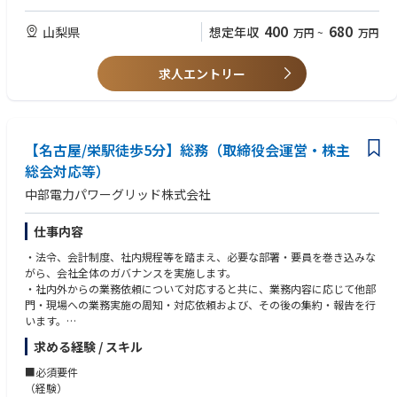
・採用業務（面接日程調整、入社者対応）
・メーカーでの総務、人事労務実務のご経験
給与担当、派遣事務）
・衛生管理者、安全管理者、防火管理者、化学物質管理者、
400
680
山梨県
想定年収
万円
~
万円
■ 安全衛生管理
商業および工業簿記2級の有資格者
■キャリアパス
・安全衛生委員会運営
・法令対応、ガバナンス、内部統制、社内規定整備にかかる業務経験
メンバー→人事グループ総務チームリーダー→人事グループMgr
・労働安全衛生法に基づく体制の整備、運営
求人エントリー
・株主総会、取締役会の行事対応
・労災対策/再発防止策立案/職場環境の改善
・行政対応／法令関連業務
・産業医対応
・関係官庁等への提出書類作成及び管理
・健康増進活動
・経理領域（PL/BSの理解、工業簿記）の知識
・交通安全活動
【名古屋/栄駅徒歩5分】総務（取締役会運営・株主
■ 防災・BCP対応
総会対応等）
・防災体制整備
中部電力パワーグリッド株式会社
・安否確認対応
■ 環境・施設管理
仕事内容
・共有インフラ（厚生）施設の管理・営繕
・法令、会計制度、社内規程等を踏まえ、必要な部署・要員を巻き込みな
・工場／オフィス設備の保守・修繕対応
がら、会社全体のガバナンスを実施します。
・ISO14001など事務局業務・外部監査対応
・社内外からの業務依頼について対応すると共に、業務内容に応じて他部
門・現場への業務実施の周知・対応依頼および、その後の集約・報告を行
■ 健康経営
います。
・各種健康診断・予防接種等の管理運営
・一般的に管理間接業務と言われるすべての業務に関わり、依頼業務の遂
求める経験 / スキル
行と他部門・現場との業務課題を解決します。
■勤怠管理、給与計算
■必須要件
・従業員勤怠データチェック
●業務内容詳細
（経験）
・社会保険手続き事務