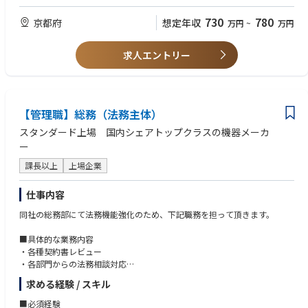
総務グループ9名
・総務業務を幅広く経験された方
730
780
京都府
想定年収
万円
~
万円
求人エントリー
【管理職】総務（法務主体）
スタンダード上場 国内シェアトップクラスの機器メーカ
ー
課長以上
上場企業
仕事内容
同社の総務部にて法務機能強化のため、下記職務を担って頂きます。
■具体的な業務内容
・各種契約書レビュー
・各部門からの法務相談対応
・取締役会等事務局運営
求める経験 / スキル
・コンプライアンス研修の企画立案
・株主総会問答集の法的助言
■必須経験