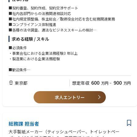
ス・コード対応全般
■契約審査、契約作成、契約交渉サポート
■社内各部門からの法務関連相談対応
●規程管理/稟議事務局/押印業務
■社内規定類整備、株主総会／取締役会対応を含む総務関連業務
・電子稟議の受付から各種相談の対応まで
■コンプライアンス体制推進
・代表取締役印、社印の押印取り纏め（押印準備）
■各種の法令調査、適法なビジネススキームの検討
■外部弁護士・弁理士への相談
●紛争対応
求める経験 / スキル
■海外子会社への様々なサポート
・不競法上の「形態模倣」に関する対応（訴訟含む。）
■その他管理部における業務全般
■必須条件
●その他法務全般
・事業会社における企業法務経験3 年以上
・各種法律相談（景表法、知財関連法、個人情報保護法、古物営業法な
・製造業における企業法務経験
ど。）
・下請法の遵守環境の維持・構築
■歓迎条件
・法務セミナーの開催（年1回、知財啓蒙、下請法啓蒙が主な内容。）
・国際法務経験(TOEIC 550 程度)
600
900
東京都
想定年収
万円
~
万円
■書類選考時には写真付き履歴書が必要です
求人エントリー
総務課 担当者
大手製紙メーカー（ティッシュペーパー、トイレットペー