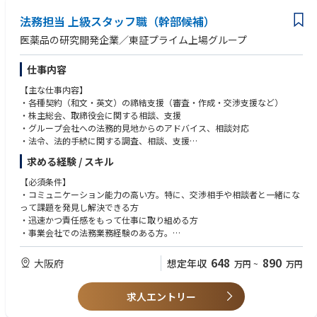
策定・運用、サイバー攻撃の監視・IT資産管理、総務機能の管理・監督を
一方で、立上げフェーズのため、固定化された業務だけをこなすのではな
・スタートアップ・ベンチャー企業でのコーポレート機能の組織構築経験
法務担当 上級スタッフ職（幹部候補）
担う
く、必要な仕組みを自ら考え、関係者を巻き込みながら形にしていくこと
・IPO準備実務（内部統制整備・コンプライアンス体制構築）の経験
ができます。経営陣や関係部門との距離が近く、会社の変革を肌で感じな
医薬品の研究開発企業／東証プライム上場グループ
【期待するアウトプット】
がら働ける環境です。
■求める人物像
・経営陣・取締役会が信頼して参照できる、全社リスクマップと定期報告
・揺るぎない独立性と是々非々の精神：事業の圧力や経営陣の意向に流さ
仕事内容
体制の確立
れず、リスクの視点で物を言える胆力と判断軸を持つこと
・監査法人・外部取締役の評価に耐えうる、盤石な内部統制・J-SOX対応
・成長を殺さない守りの設計力：単に禁止・制約するのではなく、適切な
【主な仕事内容】
体制の構築と維持
リスクテイクを可能にする統制環境を設計する思考力を持ち、ガードレー
・各種契約（和文・英文）の締結支援（審査・作成・交渉支援など）
・コンプライアンスを「制約」ではなく「事業成長の土台」として捉える
ルを事業の武器に変える発想ができること
・株主総会、取締役会に関する相談、支援
組織文化の醸成と、現場から自然に相談されるリスクマネジメント機能の
・仕組みで属人性を排除するアーキテクト思考：個別対応ではなく再現性
・グループ会社への法務的見地からのアドバイス、相談対応
実現
のある制度・プロセスを設計・実装することに価値を見出し、予防統制を
・法令、法的手続に関する調査、相談、支援
・IPO達成を支える統制環境の整備と、上場後も機能し続けるガバナンス
組み込む思考を持てること
・社内規程類の制改廃に関する企画、立案、相談、支援・法律事務所
求める経験 / スキル
基盤の確立
・地道な仕組み化へのコミットメント：華々しい短期成果よりも、企業価
・特許事務所など外部専門家との連携
値を守り抜くミッションに誇りを持って向き合い、リスクの極小化と堅実
・コンプライアンスの推進、教育の企画と実施
【必須条件】
【組織構成】
な仕組み作りに情熱を注げるマインドを持つこと
・特許・商標権等の知的財産権の取得、維持、管理に関する相談、支援
・コミュニケーション能力の高い方。特に、交渉相手や相談者と一緒にな
リスクマネジメント部 部長1名（コーポレート本部長が兼任）←募集ポ
・輸出管理に関する相談、支援
って課題を発見し解決できる方
ジション
・その他、各種事務
・迅速かつ責任感をもって仕事に取り組める方
‐法務
・事業会社での法務業務経験のある方。
マネージャー1名 30代中盤
※東京出張対応あり出張頻度:年4回～5回ほど
・英語を使用した業務経験
リーダー ←募集中
648
890
大阪府
想定年収
メンバー2名 30前半、20代中盤
万円
~
万円
企業法務としての専門性を活かしながら、高度な技術力を持つ医薬品・治
【歓迎条件】
業務委託・派遣4名 30～40代
験薬製造事業を法務面から支えることができます。直接患者様と接する機
・化学メーカーでの業務経験
‐総務
会はありませんが、医療・医薬品分野を通じて社会貢献を実感できるポジ
求人エントリー
・知的財産権の出願、調査、管理経験
リーダー1名 40代前半
ションです。また、将来的には親会社・グループ会社関連業務に携わる可
・知財に関する業務経験
メンバー2名 40代前半、20代中盤