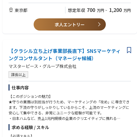
む）
・求職者向けのイベント企画・運営
700
1,200
東京都
想定年収
万円
~
万円
・コンテンツ制作フローの構築・改善
・採用サイトの企画・運営
・マーケティング活動の効果計測・分析
求人エントリー
また上記業務でご活躍をいただいたのち、以下のような業務もお任せする
ことを想定しています
【クラシル立ち上げ事業部長直下】SNSマーケティ
■ポジションの魅力
・多様なプロフェッショナルとの協働と知的な刺激があります
ングコンサルタント（マネージャ候補）
・「攻めの採用広報」をゼロベースで企画・実行できる裁量があります
マスターピース・グループ株式会社
・専任第一人者としての「組織立ち上げ・型化」の経験ができます
課長以上
仕事内容
【このポジションの魅力】
★守りの業務は別担当が行うため、マーケティングの「攻め」に専念でき
ます。下流の守りがしっかりしているからこそ、上流のマーケティングに
安心して集中できる、非常にユニークな経験が可能です。
・日本ハムなど、売上1兆円規模の企業のクリエイティブに携れる
・立ち上げ間もない裁量が大きいポジション
求める経験 / スキル
・効果が高くリスクに強いSNSマーケティングサービスの0→1フェーズを
担う
【必須スキル】