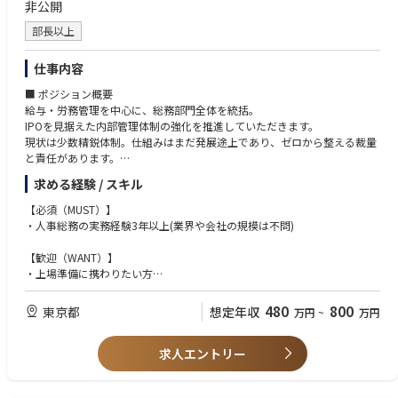
非公開
ポジショニング
クライシスコミュニケーション
部長以上
・ネガティブ報道や風評リスクへの対応戦略の策定・実行
・上場企業としてのディスクロージャールールを踏まえた情報発信のコン
仕事内容
プライアンス管理
■ ポジション概要
給与・労務管理を中心に、総務部門全体を統括。
IPOを見据えた内部管理体制の強化を推進していただきます。
現状は少数精鋭体制。仕組みはまだ発展途上であり、ゼロから整える裁量
と責任があります。
求める経験 / スキル
■業務内容
・給与計算の統括
【必須（MUST）】
・社会保険手続きの管理
・人事総務の実務経験3年以上(業界や会社の規模は不問)
・労務管理
・チームマネジメント
【歓迎（WANT）】
・会社運営に関する総務全般
・上場準備に携わりたい方
給与計算の統括業務がメインで、チームのマネジメントもお願いする予定
・自発的に行動できる方
です。自発的に動ける方であれば裁量多く業務をおまかせいたします。
・人事総務として管理職経験がある方
480
800
東京都
想定年収
万円
~
万円
単なる実務管理ではなく、「会社の基盤を作る総務責任者」としての役割
・飲食業界で勤務経験がある方(ジャンル・雇用形態・職種問わず)
を期待しています。
求人エントリー