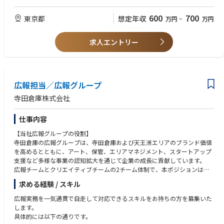
・社内SE、IT企画、情報・システム部門等での業務経験
600
700
東京都
想定年収
万円
~
万円
求人エントリー
広報担当／広報グループ
寺田倉庫株式会社
仕事内容
【当社広報グループの役割】
寺田倉庫の広報グループは、寺田倉庫および天王洲エリアのブランド価値
を高めるとともに、アート、保管、エリアマネジメント、スタートアップ
支援など多様な事業の認知拡大を通じて企業の成長に貢献しています。
広報チームとクリエイティブチームの2チーム体制で、本ポジションは広
報チームのメンバーとしての採用です。
求める経験 / スキル
【具体的な業務内容】
広報実務を一気通貫で自走して対応できるスキルをお持ちの方を募集いた
・各事業部からの情報収集・素材の整理
します。
・テキスト・画像など発信内容の確認
具体的には以下の通りです。
・社内報の制作（月1回）および社内ポータルの運用