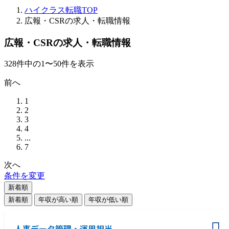
ハイクラス転職TOP
広報・CSRの求人・転職情報
広報・CSRの求人・転職情報
328
件
中の
1
〜
50
件を表示
前へ
1
2
3
4
...
7
次へ
条件を変更
新着順
新着順
年収が高い順
年収が低い順
人事データ管理・運用担当