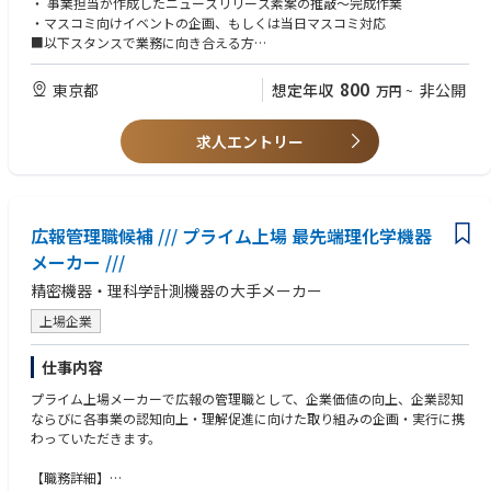
・ 事業担当が作成したニュースリリース素案の推敲～完成作業
┗広報チーム：4名（マネジャー1名含む）
アクティブマインド（プロアクティング）をもった方
業務においては、グループ内各事業担当との意思疎通を図り、適切なタイ
・マスコミ向けイベントの企画、もしくは当日マスコミ対応
・企業の成長に応じたブランドコミュニケーション体制の構築/強化を推
ミングで効果的な対外発表を実施していき、報道関係者との良好な関係を
■以下スタンスで業務に向き合える方
自ら学び、提案して仕掛けていくことで、自律して動ける方にとっても馴
進いただける方
築いていく会社の顔として活躍していただくことを期待しています。
・これまでのやり方だけにこだわらず、新しい環境において自ら学び自ら
染みやすい環境です。
・経営層、現場社員、外部ステークホルダーと良好なコミュニケーション
行動できる方
800
東京都
想定年収
非公開
万円
~
を取り、業務を推進できる方
当初はベテラン社員とのOJTを前提に、ニュースリリースの作成～公開、
【ポジションの魅力】
・自らに基準（軸）をもって価値判断でき、意思決定をスピーディにでき
決算説明会を含む各種報道向けイベントの企画～開催、日常の報道等から
・経営陣とコミュニケーションを取りつつ、主導的な広報PR戦略の策定が
る方
の問い合わせ対応、およびリスク対応などを行っていただきます。
求人エントリー
可能
自身の成果だけでなく周囲の成果をサポートできる方
・経営戦略室（経営企画・IR・投資・Webブランディング）・各チームと
【ニュースリリースの作成・公開】
連携で、経営全体の情報や動向を把握できる
・事業側からの相談を受け、オリエンテーションを開催
・事業部門や社外関係者（顧客・パートナー・地域・学生など）とのつな
・オリエンテーション内容を受けてリリースの素案作成～事業側とのキャ
がりを持ち、社会への貢献を実感できる
広報管理職候補 /// プライム上場 最先端理化学機器
ッチボールを経て校了迄を実施
・PR会社出身メンバーや長年当社の広報に携わったメンバーがおり、幅広
・ニュースリリースの公開作業の実施
メーカー ///
い視点での広報知識の習得ができる
・公開後の問い合わせ対応
・新たなチャレンジやスキル獲得を支援する仕組みがあり、スキルアップ
精密機器・理科学計測機器の大手メーカー
・公開したニュースリリースの社内報記事を作成し、WEB社内報へ掲載
ができる
上場企業
例）経営戦略、財務・管理会計、事業投資・事業計画などの幅広い知識
【報道向けイベントの企画・運営】
・事業側と相談のうえ、報道向けイベントを企画
【キャリアパス】
仕事内容
・イベントに向けたキックオフ～開催までの段取りや当日運営
まずは広報担当者として、当社グループ全体にわたる、経営・事業環境の
・開催後の報道関係者へのフォロー
プライム上場メーカーで広報の管理職として、企業価値の向上、企業認知
理解を深め、広報チームの既存メンバーとともに広報実務を進めていただ
ならびに各事業の認知向上・理解促進に向けた取り組みの企画・実行に携
きます。
【日常の報道関係ほか問い合わせ対応】
わっていただきます。
その後、チーム運営管理・経営広報・PR活動全般のマネジメント手法を習
・コーポレートサイト宛に日常届く報道関係者からの問い合わせに対して
得し、広報リーダーとしてへステップアップしていただきます。
関係各所と連携をとりながら対応
【職務詳細】