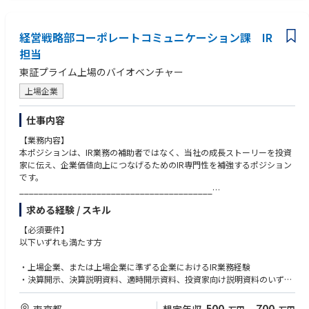
経営戦略部コーポレートコミュニケーション課 IR
担当
東証プライム上場のバイオベンチャー
上場企業
仕事内容
【業務内容】
本ポジションは、IR業務の補助者ではなく、当社の成長ストーリーを投資
家に伝え、企業価値向上につなげるためのIR専門性を補強するポジション
です。
________________________________________
1. IR開示・投資家コミュニケーションの企画・推進
求める経験 / スキル
四半期決算、通期決算におけるIR論点の整理
【必須要件】
投資家からの質問、懸念、フィードバックの分析
以下いずれも満たす方
経営陣、経理、FP&A、事業部門、PR部門と連携した開示・説明方針の整
理
・上場企業、または上場企業に準ずる企業におけるIR業務経験
投資家に伝えるべき成長性、収益性、再現性に関するメッセージ設計
・決算開示、決算説明資料、適時開示資料、投資家向け説明資料のいずれ
IR年間スケジュール、決算開示、投資家イベントの企画・推進
かに実務として関与した経験
________________________________________
・財務諸表、業績指標、事業KPIを理解し、投資家向けの説明資料に落と
500
700
東京都