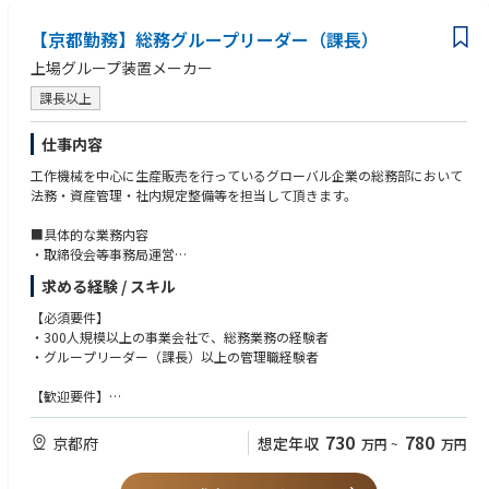
【京都勤務】総務グループリーダー（課長）
上場グループ装置メーカー
課長以上
仕事内容
工作機械を中心に生産販売を行っているグローバル企業の総務部において
法務・資産管理・社内規定整備等を担当して頂きます。
■具体的な業務内容
・取締役会等事務局運営
・稟議書管理
求める経験 / スキル
・文書・規則管理
・法務・コンプライアンス
【必須要件】
・社有車契約管理
・300人規模以上の事業会社で、総務業務の経験者
・施設・不動産管理（食堂・社宅管理等）
・グループリーダー（課長）以上の管理職経験者
■組織構成
【歓迎要件】
総務グループ9名
・総務業務を幅広く経験された方
730
780
京都府
想定年収
万円
~
万円