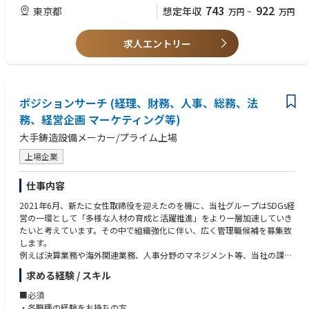
743
922
東京都
想定年収
万円
~
万円
求人エントリー
ポジションサーチ (経理、財務、人事、総務、法
務、経営企画 マーケティング等)
大手鋳造設備メーカー/プライム上場
上場企業
仕事内容
2021年6月、新たに女性取締役を迎えたのを機に、当社グループはSDGs経
営の一環として「多様な人材の育成と活躍推進」をより一層加速していき
たいと考えています。その中で組織強化に伴い、広く管理職候補を募集致
します。
例えば決算業務や海外関連業務、人事分野のマネジメント等、当社の課題
感にそって、ご経験に応じ担当業務をお任せを致します。
求める経験 / スキル
※詳しくは面接時にご確認ください
■必須
※下記のような部署での活躍を想定しております。
・各職種の経験をお持ちの方