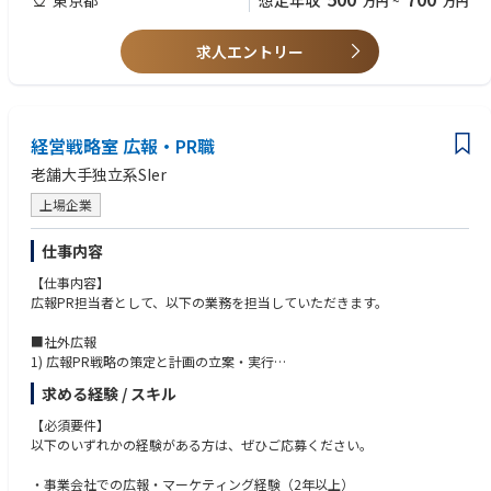
想定年収
万円
~
万円
2. 決算説明資料・投資家向け資料の作成
し込める方
・PowerPointを用いた対外説明資料、投資家向け資料の作成経験
決算説明資料、適時開示資料、投資家向け説明資料の作成
求人エントリー
決算数値、事業KPI、投資家論点を踏まえた説明ストーリーの設計
特に、決算説明資料や投資家向け説明資料の作成、投資家からの質問やフ
ヘルスケア、バイオ燃料、サステナブル・アグリテック、研究開発など各
ィードバックを踏まえた開示・説明内容の改善に関与したご経験を重視し
事業トピックの投資家向けメッセージ化
ます。
各部門からの情報収集、数値・事業内容の整合性確認
経営戦略室 広報・PR職
英語資料の作成、レビュー、改善
【歓迎要件】
________________________________________
・機関投資家、アナリストとの面談対応または面談準備の経験
老舗大手独立系SIer
3. 投資家対応・フィードバック分析
・決算説明資料、中期経営計画、成長戦略、資本政策に関する資料作成経
上場企業
験
機関投資家、個人投資家、アナリストとの面談準備・対応
・投資家向けQ&A、想定問答、面談メモ、フィードバックレポートの作成
投資家ごとの関心事項、質問、懸念の整理
経験
仕事内容
面談後のフィードバック分析と、次回開示・説明資料への反映
・財務、会計、FP&A、経営企画領域の業務経験
【仕事内容】
投資家向けQ&A、想定問答、説明方針の作成
・PR、広報、サステナビリティ、経営企画などと連携した対外コミュニケ
広報PR担当者として、以下の業務を担当していただきます。
投資家管理ツールの運用、投資家情報の整理
ーション経験
証券会社、機関投資家との連絡・日程調整
・英語での投資家向け資料作成、メール対応、面談対応の経験
■社外広報
________________________________________
・IR支援ツール、CRM、データ管理ツールの運用経験
1) 広報PR戦略の策定と計画の立案・実行
4. IRイベント・説明会の企画・運営
2) プレスリリースの作成と発信
求める経験 / スキル
3) メディアリレーションの構築など
決算説明会、個人投資家説明会、IRセミナー等の企画・運営
説明会コンテンツ、登壇メッセージ、想定Q&Aの設計
【必須要件】
■社内広報
説明会後のアンケート、質問、反応の分析
以下のいずれかの経験がある方は、ぜひご応募ください。
1)経営メッセージの浸透
分析結果を踏まえた次回説明会、開示資料、IRサイトコンテンツの改善
2)社内報など
会場・配信手配、登壇者調整、進行管理
・事業会社での広報・マーケティング経験（2年以上）