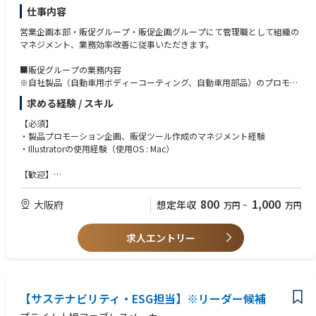
※大分への出張が時々あります（社長同行が多いです）。
仕事内容
営業企画本部・販促グループ・販促企画グループにて管理職として組織の
マネジメント、業務効率改善に従事いただきます。
■販促グループの業務内容
※自社製品（自動車用ボディーコーティング、自動車用部品）のプロモー
ションデザイン業務
求める経験 / スキル
・商品企画～各顧客層に合わせたコピーライティング
・新製品のプレゼン資料、販促ツール作成（営業ツール、エンドユーザー
【必須】
向け販う促物）
・製品プロモーション企画、販促ツール作成のマネジメント経験
・社内外への商品案内文章（ニュースリリース含む）、IR向け文章等の作
・Illustratorの使用経験（使用OS : Mac）
成
・展示会、テレビ、ラジオでのナレーション原稿作成（製品紹介）
【歓迎】
・Webサイト運営・コンテンツ企画 等
・広告制作会社での経験
800
1,000
大阪府
想定年収
万円
~
万円
■広告宣伝部 販促企画グループの業務内容
※自社製品（自動車用ボディーコーティング、自動車用部品）のプロモー
ション業務
求人エントリー
・新商品企画〜商品ロゴマーク、パッケージ等のアプリケーションデザイ
ン及び販促物の企画・デザイン
・新商品のプレゼン資料、既販商品拡販ツール（営業ツール、エンドユー
ザー向け販促物）の企画・デザイン
【サステナビリティ・ESG担当】※リーダー候補
・社内報、決算発表資料等IRツール、ニュースリリース等のデザイン
・展示会、イベント等の企画・デザイン