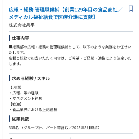
していく領域です。
広報・総務 管理職候補【創業129年目の食品商社／
大きな裁量権を持ち、スピード感のある環境で、ご自身の力で主体的に
業務を推進していくことができます。
メディカル福祉給食で医療介護に貢献】
■グループ全体の変革をリードする経験：
株式会社泉平
グループ会社全体を巻き込みながら、サステナビリティ経営という大き
な変革をリードする経験は、今後のキャリアにおいて大きな財産となりま
す。
仕事内容
■総務部の広報・総務の管理職候補として、以下のような業務をお任せい
たします。
広報と総務で担当いただく内容は、ご希望・ご経験・適性により決定いた
します。
■広報
求める経験 / スキル
・会社のブランドイメージ向上のための広報活動全般
・プレスリリース／ニュースリリースの作成・配信
【必須】
・公式WebサイトおよびSNSでの情報発信・管理
・広報、等の経験
・社内外イベント（食育フェア、展示会等）の企画・運営サポート
・マネジメント経験
・メディア対応（取材対応、記事校正など）
【歓迎】
・CSR活動（食育・社会貢献活動）の広報・記録
・食品業界における上記経験
・社内報／広報誌の企画・編集 等
従業員数
■総務
335名
（グループ計、パート等含む／2025年3月時点）
・社内規程や文書管理、備品管理
・社員の勤怠管理、福利厚生手続き