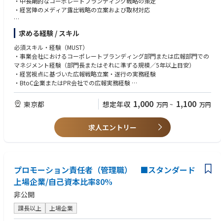
・中長期的なコーポレートブランディング戦略の策定
・経営陣のメディア露出戦略の立案および取材対応
メディアリレーションズおよび危機管理広報
求める経験 / スキル
・主要メディアとのネットワーク構築・強化によるパブリシティの獲得
・不測の事態における迅速かつ適切なリスクコミュニケーションの指揮
必須スキル・経験（MUST）
・事業会社におけるコーポレートブランディング部門または広報部門での
社長室内の組織マネジメント
マネジメント経験（部門長またはそれに準ずる規模／5年以上目安）
・重要会議を通じた経営層との合意形成および進捗報告
・経営視点に基づいた広報戦略立案・遂行の実務経験
・広報チームの統括およびメンバー育成
・BtoC企業またはPR会社での広報実務経験
インナーブランディングの推進
1,000
1,100
東京都
想定年収
万円
~
万円
・ビジョン・ミッション・バリュー(VMV)の全社浸透の推進サポート
歓迎スキル・経験（WANT）
・ エンターテイメント業界、または多角化事業を展開する企業での広報経
求人エントリー
験
・ グローバル広報（海外メディア対応、英語での情報発信）の経験
求める人物像
・経営層の想いを深く理解し、それを言語化して社会へ伝えることに情熱
プロモーション責任者（管理職） ■スタンダード
を持てる方 。
上場企業/自己資本比率80%
・部署や役職の垣根を越え、関係者を巻き込みながら目的を達成できる高
い交渉力を持つ方 。
非公開
・高い倫理観を持ち、企業価値を守ることに強い責任感のある方。
課長以上
上場企業