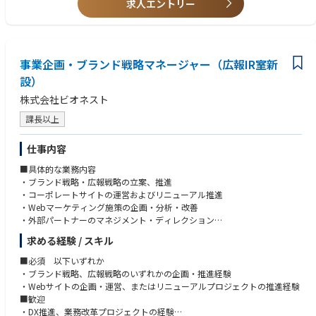
求人エントリー
事業企画・ブランド戦略マネージャー（広報IR室新
設）
株式会社ビオネスト
課長以上
仕事内容
■具体的な業務内容
・ブランド戦略・広報戦略の立案、推進
・コーポレートサイトの運営およびリニューアル推進
・Webマーケティング施策の企画・分析・改善
・外部パートナーのマネジメント・ディレクション
・DX推進および事業成長に向けた企画立案
求める経験 / スキル
・経営課題の整理、各部署との連携・プロジェクト推進
■必須 以下いずれか
・ブランド戦略、広報戦略のいずれかの企画・推進経験
・Webサイトの企画・運営、またはリニューアルプロジェクトの推進経験
■歓迎
・DX推進、業務改革プロジェクトの経験