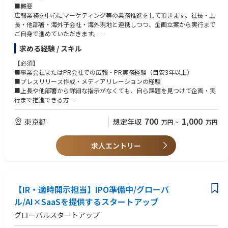
■概要
【配属組織について】
広報業務を中心にマーケティング等の業務推進をして頂きます。社長・上
当室は、モーターショーを通じてファンを作り、ダイハツのブランドをメ
長・他部署・海外子会社・海外現地と連携しつつ、企画立案から実行まで
ッセージ発信していく役割を担っております。ダイハツらしいイベント企
ご自身で進めていただきます。
画を運営することで、ブランド力向上とステークホルダーへの共感拡大を
実現するミッションを持っております。モーターショーグループは、１０
求める経験 / スキル
【詳細】
名前後の組織体制で記載業務を推進しています。
■プレスリリースの企画・作成・配信
【必須】
■経営陣と連携した情報発信戦略立案
■事業会社またはPR会社での広報・PR実務経験（目安3年以上）
【働き方】
■メディア対応（各種メディア窓口対応、取材対応、記者との関係構築）
■プレスリリース作成・メディアリレーションの経験
・勤務形態：基本的に出社を主としております。クリエーション/現地現物
■自社取材対応（取材先同行、訪問）
■上長や他部署から詳細な指示がなくても、自ら課題を見つけて企画・実
に伴う業務が多いため、対面でのコミュニケーションを重視しております
■自社メディア・SNS（コーポレートサイト、Instagram）の企画・運用
行まで推進できる方
が、必要に応じてテレワークも可能です。
■会社パンフレット等の作成
■詳細
・出張：関係会社/協力会社との調整などで出張が発生することがありま
■プロモーション関連（イベント・展示会等の企画運営サポート）
■社内外の関係者と円滑にコミュニケーションを取れる方
す。
700
1,000
東京都
想定年収
万円
~
万円
■CV数等の各種情報管理
※現時点で経験年数の下限は目安です。実務経験があり、一人で広報機能
・イベント対応：モーターショーやイベント開催時（3～4日間）は、東京
■社内広報（社内報、全社会議の企画運営など）
を回している方を想定しております。
などの開催地に泊まり込みで立ち会い・運営を行います。
■採用広報
求人エントリー
・休日対応：イベント開催時には土日対応が発生することがあります。
【歓迎】
補足：
■広報部門の立ち上げ・少人数体制での広報業務経験
【キャリアパス】
【採用の背景】
■SNS運用・コンテンツ企画の経験
入社後は、まず各種イベントの実務（製作会社との進捗管理、輸送手配、
IPOを見据えて、営業、マーケティング、PR等に今後は力を入れて行きた
■WEBページ作成経験
会場設営など）を経験していただき、徐々に企画立案や経営層への説明な
【IR・適時開示担当】IPO準備中/グローバ
いと考えており、広報を広くご担当頂ける方を募集いたします。
■採用広報・人事領域での発信経験
どの上流工程にも携わっていただきます。その後将来的には、各イベント
【本ポジションの魅力】
ル/AI×SaaSを提供するスタートアップ
■経営陣と直接連携しながら情報発信戦略を立案した経験
のプロジェクトリーダーとして、企画から実行まで一貫して推進する役割
■広報業務を一貫して担当
■記者やメディア関係者とのコネクション
を担っていただくことを想定しております。
グローバルスタートアップ
情報発信の企画から実行まで自由度高く、ご自身で手を動かして推進して
また、様々な部署との接点を通じてダイハツの事業を総合的に理解できる
いくポジションです。