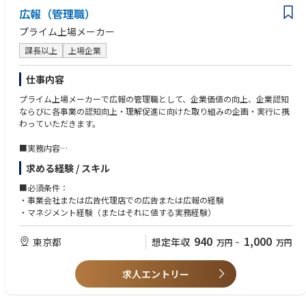
【人柄・コンピテンシー】
広報（管理職）
・周囲とコミュニケーションがスムーズにとれる方
・新社名となり第二の創業期を迎え、さらにIPOを目指していくという他
・主体性・オーナーシップがあり、積極的に社内・社外に情報を取りに行
プライム上場メーカー
では得られない重要なマイルストーンを経験でき、広報としてのスキルや
ったり、提案ができる方
視座を大きく広げることができます。
・自ら課題を見つけ、周囲を巻き込みながら主体的に広報活動を推進でき
課長以上
上場企業
・新社名への変更を契機にコーポレートブランディングに一層力を入れて
る方
おり、広報の重要性も社内で高まっているため、戦略的な広報活動の立案
・柔軟性があり、変化に対応できる方
仕事内容
から実行まで主体的に関わることができます。
・経営企画部内に広報室があるため、事業戦略や経営方針の発信において
プライム上場メーカーで広報の管理職として、企業価値の向上、企業認知
社長や役員と密に連携する機会が多く、経営に近い視点で広報業務に携わ
ならびに各事業の認知向上・理解促進に向けた取り組みの企画・実行に携
ることができます。
わっていただきます。
●キャリアパス
■実務内容
・プレスリリースの作成と配信
求める経験 / スキル
・対外広報だけでなく、対内広報やコーポレートブランディングなど幅広
・メディアリレーションの構築、取材依頼やインタビューの調整
い業務に携われる機会があります。
・社内報の制作
■必須条件：
・第二の創業期、またIPOを控えているため、経営視点をもった広報活動
・プレス向けの発表会や記者会見
・事業会社または広告代理店での広告または広報の経験
を推進するチャンスがあります。
・統合報告書の作成
・マネジメント経験（またはそれに値する実務経験）
・将来的には広報責任者として組織をリードいただくほか、IRとの連携な
・その他、社外向け資料の作成
ど、企業価値向上に直結する役割を担っていただくことも可能です。
940
1,000
東京都
想定年収
万円
~
万円
以下は担当部門との連携により対応
・ＳＮＳ等を活用した対外発信の企画、立案、コンテンツ作成
----------
・展示会などのイベントを企画・運営 等
求人エントリー
◆参考
https://automotive.panasonic.com/
---------------