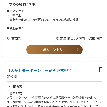
・業界団体や企業調査会社などからの問い合わせに対し、関係各所と連携
・プレスリリースの作成と配信
求める経験 / スキル
をとりながら対応
・プレス向けの発表会や記者会見対応
・報道関係者からの取材・撮影要請に対し、該当部署と連携をとり、取材
・メディアリレーションの構築、取材依頼やインタビューの調整
■必須条件：
撮影当日の帯同、事後の記事内容確認などを通して当社が適正に評価され
・社内報制作
・大卒以上
るアウトプットを目指す
・統合報告書作成
・事業会社または広告代理店での広告または広報の経験
・その他、社外向け資料の作成
【リスク案件への対応】
■歓迎条件：
・リスク案件発声の際は、主に対応するマネージャーを補佐しながら当社
以下は「デマンド推進本部」との連携により対応いただく可能性がありま
・マネジメント経験（またはそれに値する実務経験）
のレピュテーション低下を防ぐ
す。
・英語力（初級以上）
550
700
東京都
想定年収
万円
~
万円
・ＳＮＳ等を活用した対外発信の企画、立案、コンテンツ作成
・展示会などのイベントを企画・運営 等
求人エントリー
【大阪】モーターショー企画運営担当
非公開
仕事内容
【業務内容】
各種モーターショー企画運営のための経営層や社内外関係者との連携、
様々な調整、準備実行業務を担当いただきます。ジャパンモビリティショ
ー（JMS）をはじめとする国内外のモーターショーやイベントにおいて、