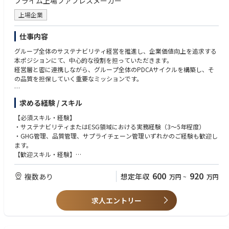
プライム上場ファブレスメーカー
・WEBサイト運営、コンテンツ企画 等
・動画（YouTubeなど）編集
上場企業
仕事内容
グループ全体のサステナビリティ経営を推進し、企業価値向上を追求する
本ポジションにて、中心的な役割を担っていただきます。
経営層と密に連携しながら、グループ全体のPDCAサイクルを構築し、そ
の品質を担保していく重要なミッションです。
【具体的な業務内容】
求める経験 / スキル
■戦略立案と提案：
国際機関や政府の動向、市場調査を基にした課題設定と優先順位付け
【必須スキル・経験】
経営層や各事業部門に対する改善提案、方針案の作成
・サステナビリティまたはESG領域における実務経験（3～5年程度）
■運用構築と推進：
・GHG管理、品質管理、サプライチェーン管理いずれかのご経験も歓迎し
部門を横断した新規取り組みの運用構築および実行支援
ます。
サステナビリティに関する会議体の運営
【歓迎スキル・経験】
■情報開示・外部報告：
・ビジネスレベルの英語力（TOEIC 700点以上目安）
非財務情報（人材、教育、CSR等）がもたらす財務インパクトを分析
600
920
複数あり
想定年収
万円
~
万円
し、統合■報告書やウェブサイトなどを通じて社内外へ適切に報告
外部評価機関や投資家からの問い合わせ対応
求人エントリー
【仕事のやりがいと魅力】
■裁量権とスピード感：
確立された部署でのルーティンワークではなく、これから本格的に強化