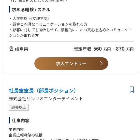
（1）事業所のとしての渉外業務
ドが速く、自らの判断でコミュニケーション戦略を立案・実行できる環境
チームの定性・定量目標をもとに、各メンバーが個人目標を設定。年1
①地域のスポーツ/文化活動などを通じた地域貢献策の企画立案・実行、
です。
回、等級や貢献度に基づき評価を実施しています。日常的には「コミュニ
求める経験 / スキル
並びに行政・団体・企業等との連携推進。
ケーションコイン制度」を活用し、感謝の気持ちを伝え合う文化がありま
②同社・同カンパニーの地域への企業ＰＲ施策の企画立案・実行並びに行
グローバルとローカルの橋渡し役：
す。
・大学卒以上(文理不問)
政・団体・企業等との連携推進。
コベストロのグローバル戦略を日本市場に適合させ、日本の声をグローバ
・顧客と円滑なコミュニケーションを取れる方
③地域自治体等との防災協定等諸協定の締結・改訂、および災害時の対応
ルに届ける重要な役割を担います。アジア太平洋地域のコミュニケーショ
・顧客に対しても物怖じせず、積極的に、かつ真心を込めたコミュニケー
に関する行政との連携・調整。
ン責任者に直接レポートし、グローバルネットワークの中で日本の存在感
ションが取れる方
④メディア対応
を高める仕事です。
560
870
岐阜県
想定年収
万円
~
万円
（2）事業所総務業務
経営層との近距離での連携：
①重要顧客を含む来訪者に対する当日アテンド。
日本法人の社長および経営陣と直接連携し、経営の意思決定に近い立場で
②来訪者の来訪目的に応じた資料作成・スケジュール調整・進行管理。
コミュニケーション戦略を支援します。
求人エントリー
2.総務課
※Direct Report先は上海にいるHead of Communications APACとなりま
（1）事業所総務業務
す
①社内各事業所からの来客対応（来訪目的に応じた資料づくり、スケジュ
社長室室長（部長ポジション）
ーリング、当日のアテンド）
【キャリアパス】
②総務/庶務関係社内規程の制定・維持・管理、運用ルールづくり。
日本広報の経験を積んだ後、アジア地域（APEC/APAC）の上位ポジション
株式会社サンリオエンターテイメント
③社内広報紙等の編纂
グローバルコミュニケーション領域 へのキャリアアップ可能性あり
④役員秘書業務及びその取り纏め。
部長以上
希望で社内異動として社内公募制度あり
⑤式典等社内行事の企画・運営
⑥オフィス環境整備
仕事内容
業務内容
（2）航空機製造事業法・武器等製造法に関する許認可手続き業務
企業広報戦略の統括