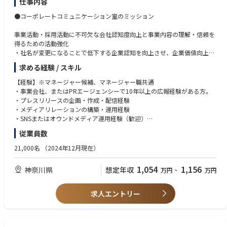
得意と言える方
仕事内容
●コーポレートコミュニケーション室のミッション
事業活動・採用活動に不可欠な会社認知度向上と事業内容の理解・信頼を
得るための活動強化
・社名が変更になることで低下する企業認知を向上させ、企業価値向上に
つながるブランドコミュニケーション活動を実施。
求める経験 / スキル
・採用・IPOを視野にいれ、同社のPOD（Point of Difference)である「移
ごこち」デザインを中心に、業容理解を高める
【経験】※マネージャー候補、マネージャー職共通
・自立した事業会社としての対外・対内広報の体制を構築
・事業会社、またはPRエージェンシーで10年以上の広報経験がある方。
・プレスリリースの企画・作成・配信経験
●具体的な仕事内容
・メディアリレーションの構築・運用経験
・SNSまたはオウンドメディア運用経験（歓迎）
・対外広報戦略の立案・実行：独立後の企業ブランド構築へ貢献する、中
※管理職採用の場合は管理職もしくはリーダー経験、もしくは本ポジショ
従業員数
長期の対外広報戦略の策定および推進
ンに即した専門性をお持ちであること
・メディアリレーションズの強化：国内外の主要メディア（新聞、TV、W
21,000名
（2024年12月現在）
EB等）との関係構築・深耕、プレスリリースの企画・作成・配信
【スキル】
・危機管理広報（リスクマネジメント）：独立に伴う各種リスクを想定し
・高いコミュニケーション力：メディアはもちろんですが、経営陣や他部
1,054
1,156
神奈川県
想定年収
万円
~
万円
た、クライシス広報体制の整備と有事の対応
署との調整、発信内容の確認などが多くあります。
・グローバル広報の推進：各regionの担当者と定期的な連携（情報収集・
・文章力：プレスリリース・Owned記事の執筆、校正
発信のコントロール）
・論理的・戦略的思考：経営陣などに、立案した広報戦略を提案したりし
求人エントリー
・チームマネジメントと育成：メンバーの業務管理、OJTなどを通じた広
ます。
報実務（企画・ライティング・メディアアプローチ等）のトレーニング
・（可能であれば)英語での読み書き、コミュニケーション
●この仕事を通じて得られること