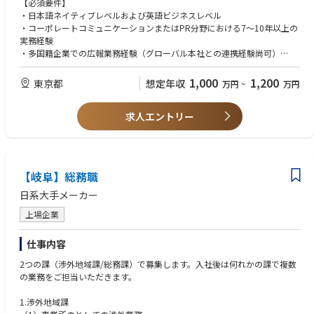
いう観点から、短期ではなく長期で経験を積みたい広報担当者を募集して
【必須要件】
■使用ツール
・社内・変革コミュニケーション：
います。
・日本語ネイティブレベルおよび英語ビジネスレベル
・メール、Slack、Google Chat、Zoom、Google Meetなど
全社員に向けた情報発信、リーダーシップメッセージの策定・発信、イン
「事業会社の広報として経験を積み、長期的なキャリアを形成したい」
・コーポレートコミュニケーションまたはPR分野における7〜10年以上の
・PR-TIMES、日経テレコン、Wordpress、formrunなど
トラネットコンテンツの管理を担当します。特に事業変革期における変革
「広報として自身の専門性を高めつつも、チームで仕事をしたい」方に向
実務経験
・Microsoft（Word、Excel、PowerPoint）、Google（ドキュメント、ス
コミュニケーションを主導し、社員のエンゲージメントと方向性の統一を
いている職場です。
・多国籍企業での広報業務経験（グローバル本社との連携経験尚可）
プレッドシート、スライド） など
図ります。
・メディアリレーションズの経験
・デジタルコミュニケーションツールおよびSNS運用の知識
■語学力
1,000
1,200
東京都
想定年収
万円
~
万円
・マーケティングコミュニケーション支援：
【配属先情報について】
・変革コミュニケーション、危機対応の経験
・日本語ネイティブレベル
各ビジネス部門の営業・マーケティング活動を支援し、展示会・イベン
■メンバー構成
・（尚可）TOEIC600点以上
ト・デジタルキャンペーンにおけるブランドの一貫性を確保します。コー
グループリーダー1名、チームリーダー1名、チームメンバー4名（社員2
求人エントリー
※マネジメント経験は問いません
ポレートアイデンティティの観点から、各部門が発信するコミュニケーシ
名、アルバイト1名、業務委託1名）の6名体制。日頃からよく相談しあい
ョン素材のレビューおよび承認を行います。
ながら、それぞれの強みを活かして業務を進めています。
■分担
・日本拠点の活動発信・プロモーション：
各メンバーが複数の事業部を担当。プレスリリースのWチェックや取材対
【岐阜】総務職
日本固有の取り組みや成果を、グローバル社内および対外的に積極的に発
応を分担するサポート担当がつき、チームで支え合う体制です。
信します。CSR活動の広報、エンプロイヤーブランディング、地域コミュ
■働き方
日系大手メーカー
ニティとのエンゲージメントも担当します。
週1回の全員出社日以外は、取材対応や打ち合わせに応じて出社とリモー
上場企業
トワークを併用。多くはありませんが、テレビ取材やイベント対応など
※出張(行き先は尼崎)は月1～2回の頻度であります。
で、早朝・休日勤務・国内での出張が発生する場合もあります。※休日出
海外出張はほとんどありません。
勤の際は翌月末までに振替休日を取得します。
仕事内容
■スケジュール
2つの課（渉外地域課/総務課）で募集します。入社後は何れかの課で複数
【魅力】
年間広報カレンダーの作成、半期ごとの振り返り、月1回の全社報告、週1
の業務をご担当いただきます。
少数精鋭のエキスパート機能：
回のチーム定例に加え、毎日朝会と終礼を実施。隔週でチームリーダーと
対外、社内、マーケティングコミュニケーションのすべてを一人で担うた
の1on1も行っています。
1.渉外地域課
め、幅広い裁量と高い専門性が求められます。その分、意思決定のスピー
■目標と評価