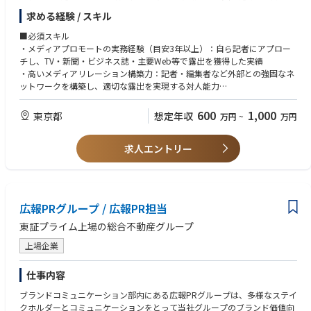
タを引き出して言語化し、実行まで担う
ーンを投稿していたが、フォロワー数は約400程度に留まっていた。そこ
求める経験 / スキル
・広報実務：プレスリリース等の企画・執筆・配信、取材対応・調整
で、「食に関する情報発信を行うアカウント」という認知を確立し、フォ
・認知拡大施策：イベント/ウェビナー/登壇の企画・実行
ロワーを幅広く獲得したうえで、Z世代に向けてクリエイティブをチュー
■必須スキル
・効果測定と横展開：掲載クリッピング・効果測定、社内への共有と活用
ニングしていく計画を立案しました。製品を使ったレシピ動画や、家庭で
・メディアプロモートの実務経験（目安3年以上）：自ら記者にアプロー
提案
冷凍保存するアドバイスなど、ユーザーにとって有益な情報提供を行うこ
チし、TV・新聞・ビジネス誌・主要Web等で露出を獲得した実績
・守りの広報業務：公式SNS・サイト表記・プライバシーポリシー等の管
とでリーチを増やすことを提案。運用代行を始めて約4カ月で1万フォロワ
・高いメディアリレーション構築力：記者・編集者など外部との強固なネ
理
ーを達成。
ットワークを構築し、適切な露出を実現する対人能力
※中長期的には、IR・上場準備広報やコーポレートブランディングへ役割
・高度な文章力/編集力：プレスリリースや社外向けメッセージなど、企業
を広げる可能性があります。
のトーン＆マナーを体現した発信ができる能力
600
1,000
東京都
想定年収
万円
~
万円
【組織構成】
■歓迎スキル
事業部サイドとの兼任 1名
求人エントリー
・ビジネス/IT/エンタメ系メディアの記者ネットワーク
業務委託 1名
・無形商材/BtoB領域でのPR経験
・記者発表会/イベントの企画・運営経験
・危機管理広報の経験
広報PRグループ / 広報PR担当
東証プライム上場の総合不動産グループ
上場企業
仕事内容
ブランドコミュニケーション部内にある広報PRグループは、多様なステイ
クホルダーとコミュニケーションをとって当社グループのブランド価値向