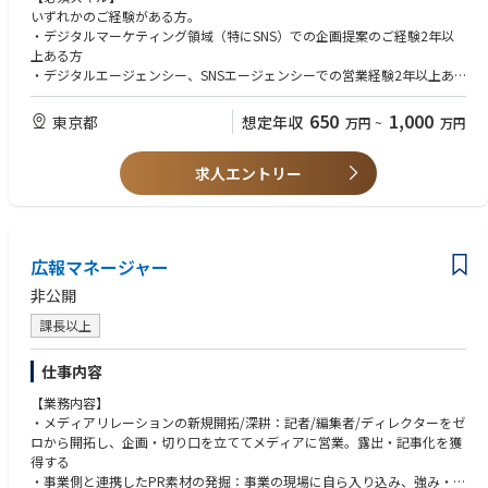
・リモート勤務（週1～2日）もでき柔軟に働ける
いずれかのご経験がある方。
※管理職なので当面は出社前提。慣れてきましたらリモート可能。
・デジタルマーケティング領域（特にSNS）での企画提案のご経験2年以
上ある方
【業務内容詳細】
・デジタルエージェンシー、SNSエージェンシーでの営業経験2年以上あ
①新規顧客に向けたSNSマーケティングの戦略立案・提案
る方
・顧客の課題のヒアリング〜業界
650
1,000
東京都
想定年収
万円
~
万円
・企業・顧客の情報収集/分析
【歓迎スキル】
・戦略立案・提案 ・提案資料の作成
・マネジメント経験
※アポイント獲得のために自ら開拓をしていただくことはございません。
求人エントリー
・SNSマーケティング業務経験
・広告代理店経験
②既存顧客のSNSマーケティングのコンサルティング・伴走支援
・SNS運用の企画立案・実行
【人物像】
・SNS広告/キャンペーン/などの企画提案・実行
・競合優位性を築くための戦略的プロモーションを自ら立案できる方
広報マネージャー
・効果検証・分析
・関係各所と議論を交わしながらプロジェクトを推進できる方
・オペレーションやクリエイティブ制作のディレクション
・新しいチャレンジにこそやりがいを感じる方
非公開
※新規・既存の割合は６：４もしくは７：３程度を想定しております。
・時代や環境の変化に合わせ自分をアップデートし続ける成長意欲のある
課長以上
方
【対象クリエイティブ】
・相手（顧客・同僚・部下）のことを考え、自分本位ではない方
広告動画、採用・会社紹介動画、PR・ブランディング動画、Web CM、バ
・何事にも素直で正直に目標に向かってまっすぐに行動や発言できる方
仕事内容
ナー画像など
【業務内容】
・メディアリレーションの新規開拓/深耕：記者/編集者/ディレクターをゼ
【導入事例：ニチレイフーズ「アカウントの人格を明確にして着実にリー
ロから開拓し、企画・切り口を立ててメディアに営業。露出・記事化を獲
チを拡大」】
得する
他社が企画制作、運用していたInstagramアカウントの改善。Z世代へのリ
・事業側と連携したPR素材の発掘：事業の現場に自ら入り込み、強み・ネ
ーチを狙い、若い女性が暮らしの中でニチレイフーズの製品を喫食するシ