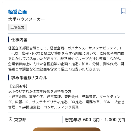
経営企画
大手ハウスメーカー
上場企業
仕事内容
経営企画部総合職として、経営企画、ガバナンス、サステナビリティ、I
T・DX、広報・PRなど幅広い機能を有する組織において、ご経験や専門性
を活かしてご活躍いただきます。経営層やグループ会社と連携しながら、
企業価値向上に向けた各種施策の企画・推進に加え、分析、資料作成、関
係者との調整など実務面も含めて幅広く担当いただきます。
〇主な業務内容
求める経験 / スキル
・市場分析、競合分析、自社分析・経営分析および経営戦略の立案
・グループ会社管理及びガバナンス強化・IR、広報、PR業務
【必須条件】
・コーポレートブランディングおよびマーケティング施策の企画・推進
以下のいずれかの業務経験をお持ちの方
・サステナビリティ関連施策の企画
・経営企画、事業企画、経営管理、管理会計、予算策定、マーケティン
・立案・DX推進および業務改革・経営会議、取締役会資料等の作成
グ、広報、IR、サステナビリティ推進、DX推進、業務改革、グループ会社
・その他企業価値向上に関する各種施策の企画、推進など
管理、M&A関連業務、コンサルティング業務
【歓迎条件】
600
1,000
東京都
想定年収
万円
~
万円
経営企画、事業企画、経営管理等の経験コンサルティングファームまたは
事業会社の企画部門での経験IR、広報、サステナビリティ、DX推進等の経