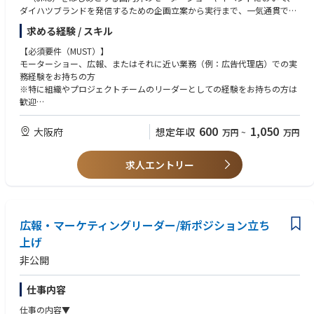
ダイハツブランドを発信するための企画立案から実行まで、一気通貫で携
わっていただきます。
求める経験 / スキル
■具体例な業務内容
【必須要件（MUST）】
・ジャパンモビリティショー（JMS）の企画運営
モーターショー、広報、またはそれに近い業務（例：広告代理店）での実
東京での本展示会（来場者約100万人規模）および地方展（札幌、名古
務経験をお持ちの方
屋、大阪、福岡等）の企画・運営を担当します。
※特に組織やプロジェクトチームのリーダーとしての経験をお持ちの方は
・東京オートサロン、大阪オートメッセの企画運営
歓迎
カスタマイズカーを中心とした展示会（各20～25万人規模）において、ダ
イハツのカスタマイズ車を企画・展示します。
【歓迎要件（WANT）】
600
1,050
大阪府
想定年収
万円
~
万円
・福祉イベント（バリアフリー展、HCRなど）の企画運営
・イベント企画・運営経験
東京や大阪等で開催される福祉関連イベントへの出展を担当します。
・自動車業界での業務経験（自動車メーカー、部品メーカー、関連企業な
・海外モーターショー（於インドネシア）の企画運営
求人エントリー
ど）
現地法人と連携し、日本で展示したショーカーを現地に輸送・展示しま
・英語力（海外イベントへの対応があるため）
す。
・キッズエリアなど体験型イベントの企画
モビリティをテーマにした子ども向け体験型イベントの企画・運営を行い
広報・マーケティングリーダー/新ポジション立ち
ます。
・社内イベントへの展示対応
上げ
社内の各種イベントにおける車両展示の立ち会いや運営を担当します。
非公開
入社初期は、製作会社との車の製作進捗確認、輸送会社とのショーに向け
ての搬入搬出、展示会場の設営などの実務からスタートし、徐々に上流工
仕事内容
程にも携わっていただきます。
仕事の内容▼