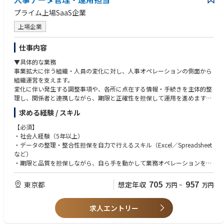
プライム上場SaaS企業
上場企業
仕事内容
▼具体的な業務
事業拡大に伴う組織・人員の変化に対し、人事オペレーションの側面から
組織運営を支えます。
変化に伴い発生する調整事項や、各所に点在する情報・手続きを主体的整
理し、関係者と連携しながら、期限と正確性を担保して運用を進めます。
求める経験 / スキル
▼業務例
・人員数や評価に関するデータの集計・整理
【必須】
・組織変更に伴う調整・情報集約
・社会人経験（5年以上）
・各部門長・役員陣へのレポーティング
・データの整理・整合性担保を自力で行えるスキル（Excel／Spreadsheet
・入社・異動・退職などの人事イベントに伴う調整・情報集約
など）
・人事施策展開におけるルール・ドキュメント整備や進行管理
・期限と品質を担保しながら、自ら手を動かして業務オペレーションを推
・購買や契約などに関わる申請や調整
進した経験
・複数の部門やレイヤーの異なるステークホルダーを巻き込み、論点整理
705
957
東京都
想定年収
万円
~
万円
と合意形成を行いながら運用を完遂した経験
求人エントリー