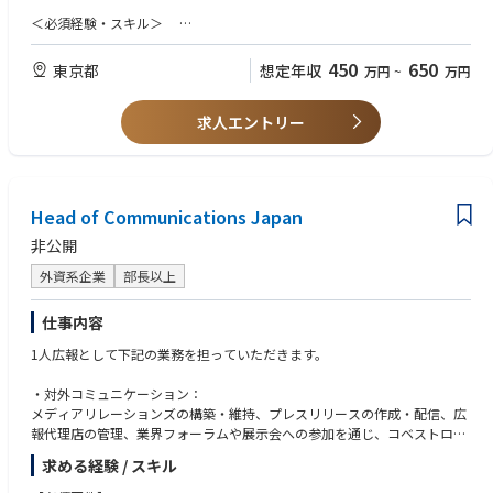
・コーポレートサイト・会社資料の更新・管理
＜必須経験・スキル＞
・プレスリリース作成・配信
以下いずれかのスキルを有している方
・取材、撮影の調整・立ち合い
450
650
東京都
想定年収
万円
~
万円
・メディア向け内覧会の企画・運営（年3〜5回）
■PR会社、または広告代理店での就業経験（2年以上）
・公式SNSの運用（Instagram、Facebook 等）
■広報実務経験（3年程度）
・広告出稿、外部PR会社との連携
求人エントリー
※以下の経験を含む
・広報活動の効果測定、実績の社内共有
・プレスリリースの作成・配信経験
・ロゴ、写真などの広報素材の管理
・メディア対応・メディアリレーション経験
・ロゴ使用ルールや撮影などに関するレギュレーション管理
【本ポジションのポイント】
・Instagram、FacebookなどSNS公式アカウントの運用経験
Head of Communications Japan
■幅広い業務領域と経験
・ブランドや場面に応じた文章作成能力、校正スキル
企業広報・事業広報・社内広報に加え、広告管理やコーポレートサイト、
非公開
各種広報ツールの制作までを担当します。
＜あると望ましい経験＞
アートからスタートアップまで多様な分野を扱うため、toB / toC問わず幅
外資系企業
部長以上
・海外広報の経験（英語・中国語）
広い広報スキルが身につきます。
・企画提案書や報道資料をもとにアプローチした経験
■密接なコミュニケーション
・芸術文化、地域活性、観光分野での広報経験
仕事内容
各事業部門とは日頃からコミュニケーションを取り、ニュースソースの掘
1人広報として下記の業務を担っていただきます。
り起こしやニュースバリューを高めるための情報収集を行います。
＜求める人物像＞
メディアには取材前のインプットや最新情報を提供しながら、相互メリッ
・指示を待つのではなく、常に顧客志向で＋αの価値を提案できる方
・対外コミュニケーション：
トを前提に取材調整します。
・ひとり広報ではなく、チーム広報でキャリアを伸ばしたい方
メディアリレーションズの構築・維持、プレスリリースの作成・配信、広
PR会社に頼るだけでなく、自ら考え動ける主体的な広報パーソンを求めて
・事業内容を深く理解し、企業の魅力を丁寧に伝えていきたい方
報代理店の管理、業界フォーラムや展示会への参加を通じ、コベストロの
います。
・正論だけに頼らず、タフな交渉や困難な場面にも明るく前向きに対応で
企業ブランドと評判を対外的に管理します。また、危機発生時のコミュニ
■長期視点のキャリア
きる方
求める経験 / スキル
ケーション対応においても中心的な役割を担います。
ブランド価値に関わる仕事、アートや保管など専門性の高い分野の広報と