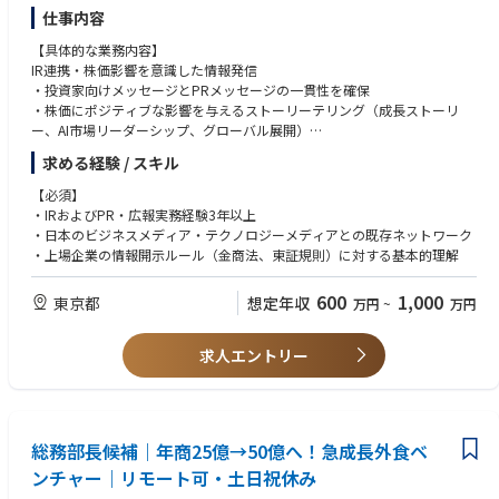
ため、将来的には同部署のリーダーや、技術系出身の方であれば技術開発
■経営との距離の近さ
仕事内容
部門、事務系出身の方であれば企画部門や広報部門など、幅広いキャリア
経営陣と直接連携しながら情報発信を進めるため、事業全体を俯瞰した動
パスが考えられます。
【具体的な業務内容】
き方ができます。
IR連携・株価影響を意識した情報発信
■広報機能を作っていく面白さ
【ポジションの魅力について】
・投資家向けメッセージとPRメッセージの一貫性を確保
会社の成長フェーズに合わせて、広報の型や仕組みを一緒に作り上げてい
ダイハツブランドを社会に発信する“会社の顔”として、大きな影響力を持
・株価にポジティブな影響を与えるストーリーテリング（成長ストーリ
けます。
つ仕事に携わることができるポジションです。経営層と近い距離で、企画
ー、AI市場リーダーシップ、グローバル展開）
■成果が見えやすい
の背景や価値を直接届けながら意思決定に関わる経験が得られるのも魅力
・アナリスト・機関投資家向けイベントでのPR支援
メディア掲載やSNS反応など、自分の仕事の成果がダイレクトに形になっ
の一つです。また、企画立案から実行、振り返りまで一貫して関わること
求める経験 / スキル
グローバルコミュニケーション
て返ってくる環境です。
で、自分のアイデアが形になり世の中に広がっていく手応えを実感できま
・日本語・英語でのプレスリリース・コンテンツ作成
【必須】
す。発信を通じてお客様やステークホルダーに共感が広がっていくダイナ
・韓国・米国拠点のビジネスニュースを日本市場向けにローカライズ
・IRおよびPR・広報実務経験3年以上
ミックさを味わえると同時に、社内外の多様な関係者との連携を通じて視
・コーポレートウェブサイト、SNS、オウンドメディアの統括管理
・日本のビジネスメディア・テクノロジーメディアとの既存ネットワーク
野を大きく広げることができます。さらに、メディアに取り上げられる機
※IR資料の作成は経営管理部門が行います。パブリックに対してコミュニ
・上場企業の情報開示ルール（金商法、東証規則）に対する基本的理解
会もあるなど、社会的な注目度の高い領域で活躍できる点も大きな魅力で
ケーションしていただくことがミッションです。
す。
PR戦略策定・実行
600
1,000
東京都
想定年収
万円
~
万円
・上場企業としてのコーポレートPR戦略の策定と年間計画の立案
・日本市場向けを主軸としつつ、韓国・米国のビジネス成果も統合的に発
信
求人エントリー
・決算発表、M&A、新製品リリース、大型受注等の戦略的タイミングでの
PR施策立案
メディアリレーションズ
・日本の主要ビジネスメディア、テクノロジーメディア、財務・株式専門
総務部長候補｜年商25億→50億へ！急成長外食ベ
メディアとのリレーション構築
・プレスリリースの作成・配信、記者説明会の企画・運営
ンチャー｜リモート可・土日祝休み
・CEO・経営陣のメディア露出機会の創出とスポークスパーソンとしての