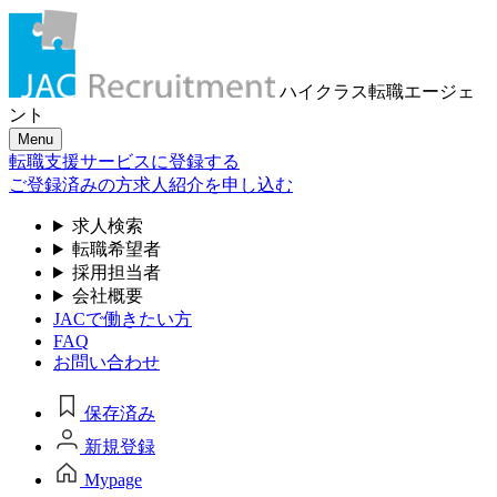
ハイクラス転職
エージェ
ント
Menu
転職支援サービスに登録する
ご登録済みの方
求人紹介を申し込む
求人検索
転職希望者
採用担当者
会社概要
JACで働きたい方
FAQ
お問い合わせ
保存済み
新規登録
Mypage