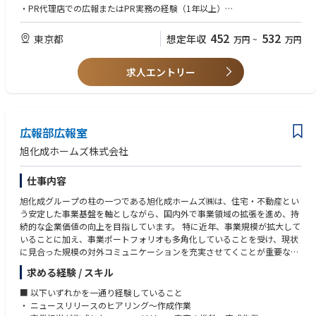
________________________________________
・PR代理店での広報またはPR実務の経験（1年以上）
5. IR運営基盤の整備・改善
・マーケティング、広告宣伝、デジタルコミュニケーションの知識・経験
具体的には、、、
452
532
東京都
想定年収
万円
~
万円
■社外広報
決算開示、投資家対応、イベント運営に関する業務フローの整備
※入社後しばらくは上長・先輩社員とともに業務を担い、段階的に広報業
1) コーポレート広報および事業広報の戦略立案と実行
投資家フィードバック、Q&A、開示ナレッジの蓄積・活用
務スキルを高めていただきます。そのため、広報経験の浅い方でも歓迎し
2) 記者発表会やPRイベントの企画と運営
抜け漏れ防止、標準化、テンプレート整備
求人エントリー
ます。
3) リリースなどの作成と発信
CRM、IR支援ツール、AI等を活用した業務効率化
広報業務は社内外でのコミュニケーションが必要となってきますので、積
プレスリリース／ニュースリリース／報道資料の作成
IRサイト、メルマガ、社内共有などの運用改善
極的にコミュニケーションを取ってくださる方を希望しております。
メディアリストの作成
※変更の範囲：会社の定める業務
4) メディア対応
【歓迎要件】
広報部広報室
掲載アプローチ
【想定されるキャリアパス】
下記のいずれかの経験がある方は、即戦力として厚遇します。
取材対応
・IR実務の高度化・標準化を担う専門人材としてキャリアを積めるポジシ
旭化成ホームズ株式会社
メディア関係者との関係構築
ョン
・IT業界での広報業務
5) その他PR施策の実行
・BtoB業界でのマーケティング経験（3年以上）
仕事内容
販売促進（マーケティング）部門との連携
・プレイングマネジャーとしてのマネジメント経験（1年以上）
SNS発信対応
・ソーシャルメディア、Webメディアなどデジタルマーケティング知識、
旭化成グループの柱の一つである旭化成ホームズ㈱は、住宅・不動産とい
危機管理対応
編集、コンテンツ企画経験
う安定した事業基盤を軸としながら、国内外で事業領域の拡張を進め、持
・資格：PRプランナー
続的な企業価値の向上を目指しています。 特に近年、事業規模が拡大して
■社内広報
いることに加え、事業ポートフォリオも多角化していることを受け、現状
1)経営メッセージの浸透戦略の策定と実行
【求める人物像】
に見合った規模の対外コミュニケーションを充実させてくことが重要なテ
2)社内報の取材と記事作成
ビジネス情勢・テクノロジー・法令制定／改正・世界の社会情勢など、常
ーマとなっています。
求める経験 / スキル
に最新の動向にアンテナを張り、適宜、広報戦略の中に取り入れる視点を
今回募集するポジションでは、中長期スパンでのコーポレート広報体制拡
【組織構成】
期待します。
充を実現するために、ご自身の経験を活かしつつベテラン広報社員から学
■ 以下いずれかを一通り経験していること
■経営戦略室
び、研鑽を積んでいただくことで成長していく若手人財の役割を担ってい
・ ニュースリリースのヒアリング～作成作業
部門人員数 13名（男性5名、女性8名）
・自ら問題を洗い出して課題を設定し、課題遂行も自走して動いていける
ただきます。