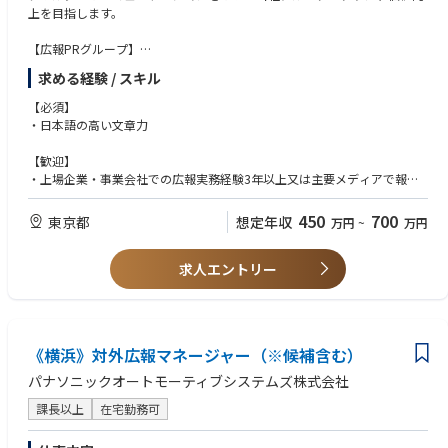
上を目指します。
【広報PRグループ】
・プレスリリース配信
求める経験 / スキル
・記者レク・記者会見・発表イベントの開催
・取材獲得・取材対応
【必須】
・危機管理広報
・日本語の高い文章力
・メディアキャラバン
・メディアをはじめ、行政機関や地域の皆様との関係構築
【歓迎】
・各グループ会社の商品に関するブランディング
・上場企業・事業会社での広報実務経験3年以上又は主要メディアで報道
・大テーマに沿った各種企画・イベント立案
系の記者業務3年以上
・他企業や行政とのコラボレーション
・記者会見を代理店を活用せずに自ら開催できる方
450
700
東京都
想定年収
万円
~
万円
・インナーブランディング・社内報制作
・ご自分のメディアリストが100名以上の方
※応募時の職務経歴書に、ご自身で書かれたプレスリリースがある方はUR
求人エントリー
Lを記載くださいませ。
・企業でのブランディングに関する実務経験
・社内報運用等、インナーブランディング経験
【求める人物像】
《横浜》対外広報マネージャー（※候補含む）
・仕事への強いコミットメント（休日はしっかりとれますが、成果に関し
ては所謂ゆるブラックの正反対の環境です）
パナソニックオートモーティブシステムズ株式会社
・メディアでの露出獲得が好きな方（SNS運用のみが興味対象の方には向
課長以上
在宅勤務可
いていません）
・仕事で初対面の方と話すこと、関係構築することに関して、意識せずに