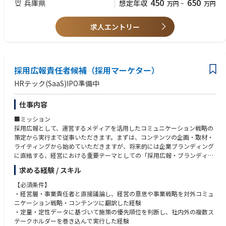
450
650
兵庫県
想定年収
万円
~
万円
・健康診断や産業医面談の手配
・各種契約書の管理・押印手続き
・オフィス環境の整備・安全衛生管理 等
求人エントリー
＜配属部署＞ 総務部 広報・総務 6名
採用広報責任者候補（採用マーケター）
HRテック(SaaS)IPO準備中
仕事内容
■ミッション
採用広報として、運営するメディアを活用したコミュニケーション戦略の
策定から実行まで従事いただきます。まずは、コンテンツの企画・取材・
ライティングから始めていただきますが、将来的には企業ブランディング
に直結する、経営における重要テーマとしての「採用広報・ブランディン
グ」全体をリードしていただくことを期待しています。
求める経験 / スキル
■具体的な業務内容例
【必須条件】
・採用ブランディング戦略の企画立案
・経営層・事業責任者と直接議論し、経営の意思や事業戦略を対外コミュ
・社外コミュニティ、求職者、社内関係者、パートナー・メディア関係者
ニケーション戦略・コンテンツに翻訳した経験
との関係構築
・定量・定性データに基づいて施策の優先順位を判断し、社内外の複数ス
・求職者向けコンテンツの企画・編集・ディレクション（インタビュー含
テークホルダーを巻き込んで実行した経験