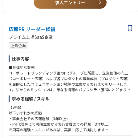
求人エントリー
験
広報PR リーダー候補
プライム上場SaaS企業
上場企業
仕事内容
■具体的な業務
コーポレートブランディング室のPRグループに所属し、企業価値の向上
（コーポレート広報）および各プロダクトの事業成長（プロダクト広報）
を目的としたコミュニケーション戦略の立案から実行までをリードしま
す。私たちのミッションは、単なる情報のパブリシティ獲得にとどまりま
せん。経営陣や、各事業部のパートナーとして深く入り込み、世の中の潮
求める経験 / スキル
流を読み解きながら、社会における当社の存在意義（ブランド価値）を創
り出し、事業成長をダイレクトにけん引することにあります。
【必須】
以下いずれかの経験
・事業会社での広報経験（3年以上）
・PR代理店にて戦略立案から実行支援までの経験（3年以上）
※同等の経験・スキルがあれば、実績に応じて検討します
※面接プロセスで課題提出あり