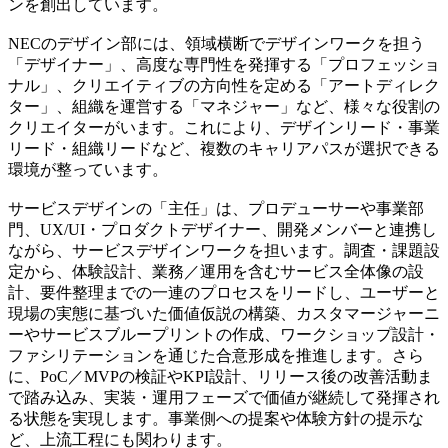
ンを創出しています。
NECのデザイン部には、領域横断でデザインワークを担う
「デザイナー」、高度な専門性を発揮する「プロフェッショ
ナル」、クリエイティブの方向性を定める「アートディレク
ター」、組織を運営する「マネジャー」など、様々な役割の
クリエイターがいます。これにより、デザインリード・事業
リード・組織リードなど、複数のキャリアパスが選択できる
環境が整っています。
サービスデザインの「主任」は、プロデューサーや事業部
門、UX/UI・プロダクトデザイナー、開発メンバーと連携し
ながら、サービスデザインワークを担います。調査・課題設
定から、体験設計、業務／運用を含むサービス全体像の設
計、要件整理までの一連のプロセスをリードし、ユーザーと
現場の実態に基づいた価値仮説の構築、カスタマージャーニ
ーやサービスブループリントの作成、ワークショップ設計・
ファシリテーションを通じた合意形成を推進します。さら
に、PoC／MVPの検証やKPI設計、リリース後の改善活動ま
で踏み込み、実装・運用フェーズで価値が継続して発揮され
る状態を実現します。事業側への提案や体験方針の提示な
ど、上流工程にも関わります。