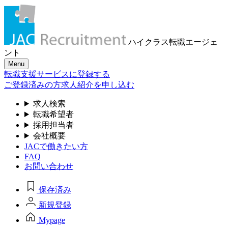
ハイクラス転職
エージェ
ント
Menu
転職支援サービスに登録する
ご登録済みの方
求人紹介を申し込む
求人検索
転職希望者
採用担当者
会社概要
JACで働きたい方
FAQ
お問い合わせ
保存済み
新規登録
Mypage