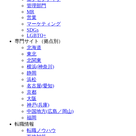
管理部門
MR
営業
マーケティング
SDGs
LGBTQ+
専門サイト（拠点別）
北海道
東北
北関東
横浜(神奈川)
静岡
浜松
名古屋(愛知)
京都
大阪
神戸(兵庫)
中国地方(広島／岡山)
福岡
転職情報
転職ノウハウ