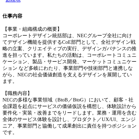
仕事内容
【事業・組織構成の概要】
コーポレートデザイン統括部は、NECグループ全社に向け
てデザイン機能を提供するCoE部門として、全社デザイン戦
略の立案、クリエイティブの実行、デザインガバナンスの推
進を担っています。私たちの活動は、コーポレートコミュニ
ケーション、製品・サービス開発、マーケットコミュニケー
ション など多岐にわたり、事業部門や技術部門と連携しな
がら、NECの社会価値創造を支えるデザインを展開してい
ます。
【職務内容】
NECの多様な事業領域（BtoB／BtoG）において、顧客・社
会課題を起点にサービスの価値仮説を構想し、体験設計から
要件化・実装・改善までをリードします。業務・運用を含む
全体のサービス体験を設計し、プロダクト／UX/UI、エンジ
ニア、事業部門と協働して成果創出に責任を持つポジション
です。