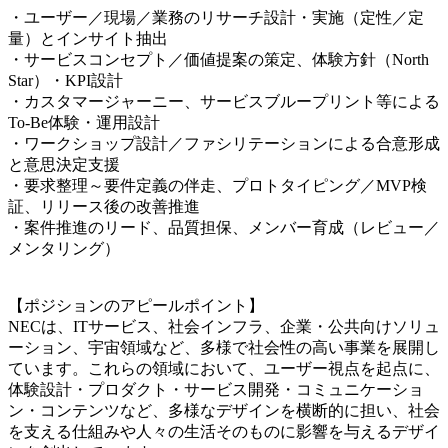
・ユーザー／現場／業務のリサーチ設計・実施（定性／定
量）とインサイト抽出
・サービスコンセプト／価値提案の策定、体験方針（North
Star）・KPI設計
・カスタマージャーニー、サービスブループリント等による
To-Be体験・運用設計
・ワークショップ設計／ファシリテーションによる合意形成
と意思決定支援
・要求整理～要件定義の伴走、プロトタイピング／MVP検
証、リリース後の改善推進
・案件推進のリード、品質担保、メンバー育成（レビュー／
メンタリング）
【ポジションのアピールポイント】
NECは、ITサービス、社会インフラ、企業・公共向けソリュ
ーション、宇宙領域など、多様で社会性の高い事業を展開し
ています。これらの領域において、ユーザー視点を起点に、
体験設計・プロダクト・サービス開発・コミュニケーショ
ン・コンテンツなど、多様なデザインを横断的に担い、社会
を支える仕組みや人々の生活そのものに影響を与えるデザイ