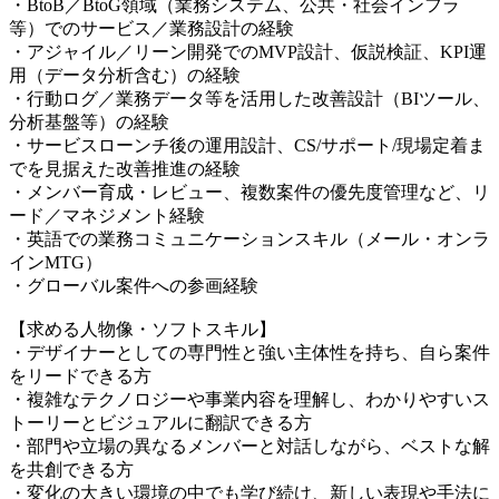
・BtoB／BtoG領域（業務システム、公共・社会インフラ
等）でのサービス／業務設計の経験
・アジャイル／リーン開発でのMVP設計、仮説検証、KPI運
用（データ分析含む）の経験
・行動ログ／業務データ等を活用した改善設計（BIツール、
分析基盤等）の経験
・サービスローンチ後の運用設計、CS/サポート/現場定着ま
でを見据えた改善推進の経験
・メンバー育成・レビュー、複数案件の優先度管理など、リ
ード／マネジメント経験
・英語での業務コミュニケーションスキル（メール・オンラ
インMTG）
・グローバル案件への参画経験
【求める人物像・ソフトスキル】
・デザイナーとしての専門性と強い主体性を持ち、自ら案件
をリードできる方
・複雑なテクノロジーや事業内容を理解し、わかりやすいス
トーリーとビジュアルに翻訳できる方
・部門や立場の異なるメンバーと対話しながら、ベストな解
を共創できる方
・変化の大きい環境の中でも学び続け、新しい表現や手法に