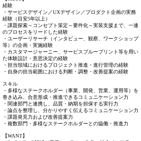
経験
・サービスデザイン／UXデザイン／プロダクト企画の実務
経験（目安5年以上）
・課題探索～コンセプト策定～要件化～実装支援まで、一連
のプロセスをリードした経験
・ユーザーリサーチ（インタビュー、観察、ワークショップ
等）の企画・実施経験
・カスタマージャーニー、サービスブループリント等を用い
た体験設計・意思決定の経験
・担当領域におけるプロジェクト推進・進行管理の経験
・自身の担当範囲における判断・調整・改善提案の経験
スキル
・多様なステークホルダー（事業、開発、営業、運用等）を
巻き込み、合意形成・推進できるコミュニケーション力
・関連部門と連携し、品質・納期を担保する実行力
・論点を整理し、分かりやすく伝えるコミュニケーション力
・課題発見力および改善提案力
・複数部門・多様なステークホルダーとの協働・推進力
【WANT】