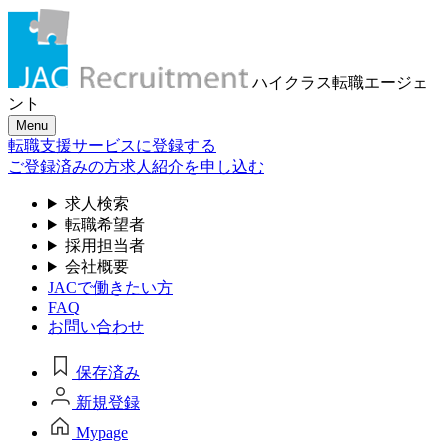
ハイクラス転職
エージェ
ント
Menu
転職支援サービスに登録する
ご登録済みの方
求人紹介を申し込む
求人検索
転職希望者
採用担当者
会社概要
JACで働きたい方
FAQ
お問い合わせ
保存済み
新規登録
Mypage