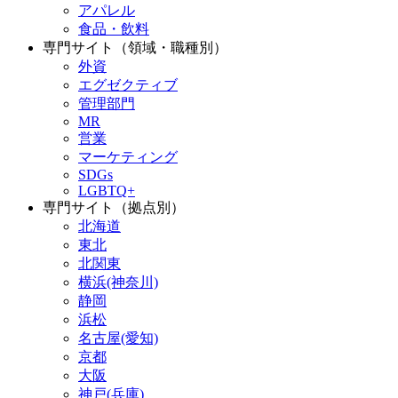
アパレル
食品・飲料
専門サイト（領域・職種別）
外資
エグゼクティブ
管理部門
MR
営業
マーケティング
SDGs
LGBTQ+
専門サイト（拠点別）
北海道
東北
北関東
横浜(神奈川)
静岡
浜松
名古屋(愛知)
京都
大阪
神戸(兵庫)