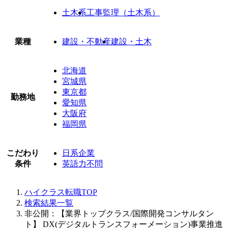
土木系
工事監理（土木系）
業種
建設・不動産
建設・土木
北海道
宮城県
東京都
勤務地
愛知県
大阪府
福岡県
こだわり
日系企業
条件
英語力不問
ハイクラス転職TOP
検索結果一覧
非公開：【業界トップクラス/国際開発コンサルタン
ト】 DX(デジタルトランスフォーメーション)事業推進