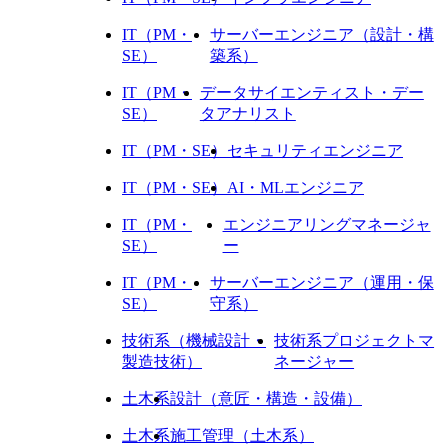
IT（PM・
サーバーエンジニア（設計・構
SE）
築系）
IT（PM・
データサイエンティスト・デー
SE）
タアナリスト
IT（PM・SE）
セキュリティエンジニア
IT（PM・SE）
AI・MLエンジニア
IT（PM・
エンジニアリングマネージャ
SE）
ー
IT（PM・
サーバーエンジニア（運用・保
SE）
守系）
技術系（機械設計・
技術系プロジェクトマ
製造技術）
ネージャー
土木系
設計（意匠・構造・設備）
土木系
施工管理（土木系）