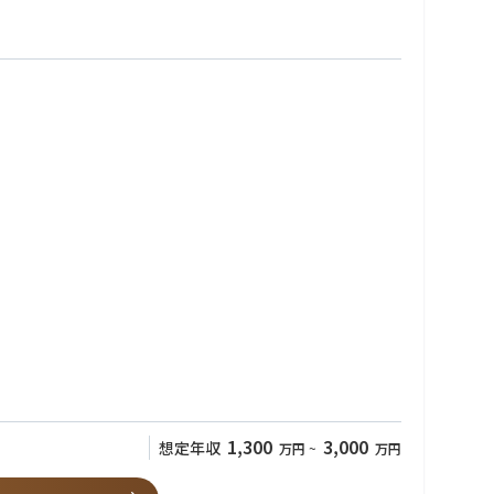
。
ているか・クライアントを依存させていないか疑問に思われるような
た領域までの支援による、新しい実行/オペレーション変革コンサル
1,300
3,000
想定年収
万円
~
万円