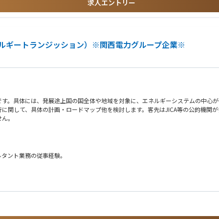
求人エントリー
ルギートランジッション）※関西電力グループ企業※
です。具体には、発展途上国の国全体や地域を対象に、エネルギーシステムの中心が
に関して、具体の計画・ロードマップ他を検討します。客先はJICA等の公的機関が
せん。
ルタント業務の従事経験。