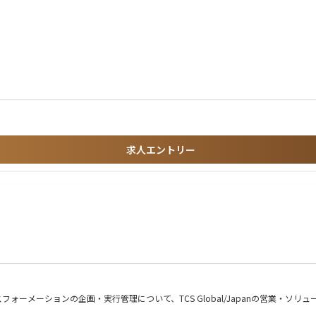
れらを推進いただける方を募集しております。
率化）
提案
験
務経験
（オフィス、備品、発注等）
求人エントリー
）対応
た上で、論理的かつ合理的な意思決定ができる方
づくり
検証を回し、成果創出までやり切れる方
続けられる方
みながら物事を前進させられる方
g/x4r7kd2/
/frxa72o/
ーメーションの企画・実行管理について、TCS Global/Japanの営業・ソ