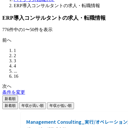
ERP導入コンサルタントの求人・転職情報
ERP導入コンサルタントの求人・転職情報
776
件
中の
1
〜
50
件を表示
前へ
1
2
3
4
...
16
次へ
条件を変更
新着順
新着順
年収が高い順
年収が低い順
Management Consulting_実行/オペレーシ