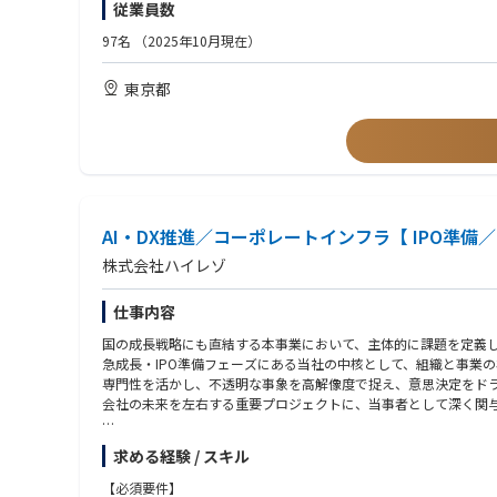
従業員数
・運用プロセスやルールの策定〜オペレーション設計、及び効率
・アクセスログ、アプリケーションログの分析
・問い合わせ内容をもとにしたプロダクトへの改善提案
97名
（2025年10月現在）
・問い合わせ傾向の分析、FAQやドキュメントの整備を通じた未
【求める人物像】
※希望のキャリアイメージを踏まえ、チーム内で上記業務を分担
・顧客の成功を第一に考え、技術への深い探究心と開発経験を活
東京都
※アプリケーションエンジニアとの共同プロジェクト、アプリケ
・チーム内外のメンバーと協働してプロダクト・プロセスをより
・“保険業界をアップデートし、アップグレードする”というミッ
【仕事の魅力】
・BtoB SaaSプロダクトにおいてバーティカル領域の基幹シ
・カスタマーサクセスやエンジニアと密接に仕事を進めていくポ
ただけます。
・顧客の技術的な課題に深く入り込み、技術の面から顧客の事業
AI・DX推進／コーポレートインフラ【 IPO準備
【開発言語】
株式会社ハイレゾ
言語： Python, TypeScript
サーバーサイド：Django, Express
仕事内容
フロントエンド：React
インフラ・ミドルウェア：AWS, Docker, Sentry, Hasura, Terrafor
国の成長戦略にも直結する本事業において、主体的に課題を定義
CI：GitHub Actions
急成長・IPO準備フェーズにある当社の中核として、組織と事業
モバイル：ReactNative, TypeScript, Firebase
専門性を活かし、不透明な事象を高解像度で捉え、意思決定をド
データ：AWS(S3, Athena, Glue), Python, Redash
会社の未来を左右する重要プロジェクトに、当事者として深く関
ツール：GitHub, Slack, Sentry, Datadog, Notion,bytebase,Copilo
【具体的な業務内容】
求める経験 / スキル
ハイレゾ社内の業務にAIを実装していき、
全社の生産性向上とDX推進、オフィスや制度、業務プロセスの整
【必須要件】