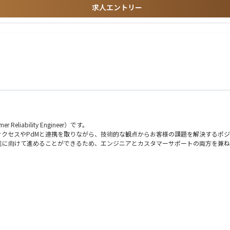
求人エントリー
iability Engineer）です。
クセスやPdMと連携を取りながら、技術的な観点からお客様の課題を解決するポ
進に向けて進めることができるため、エンジニアとカスタマーサポートの両方を兼ね
技術的なお問い合わせに対して対応していただきます。
、顧客の技術的な困りごとに対して解決を図っていただきます。
、技術サポート