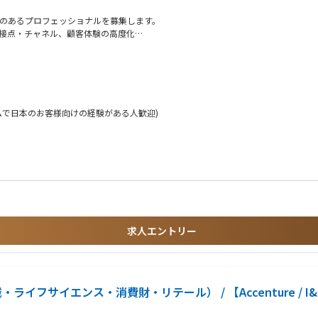
験のあるプロフェッショナルを募集します。
ング、顧客接点・チャネル、顧客体験の高度化
リブン経営を実現するための体制、プロセス、テクノロジー、文化、スキル全般の改革
ジーを活用したオペレーションの抜本的な効率化・高度化
M&Aに伴う基幹システムの抜本的改革・統合
ィの診断と施策ロードマップの策定・実行
リティガバナンスの企画・構築、CSIRT高度化に向けたロードマップの策定と実行、クラウドセキュリテ
ムで日本のお客様向けの経験がある人歓迎)
まっていないお客様に対して、
上流工程のご経験が必須）
ントやチェンジマネジメントなどの実行支援を行う部門です。
タ&アナリティクス、プロセスオートメーション、
ジーエリアごとに分かれてさまざまな業界のお客様をご支援しています。
経験
ロジー、文化、スキル全般のコンサルティング経験
「ハイブリッドデリバリーモデル」です。
のソリューションを使った実装プロジェクトへの参画経験
界のメジャーなITベンダーとのアライアンス関係があります。
求人エントリー
新技術の研究をしているほか、
したグローバルの幅広い技術知見に基づくコンサルティングが
プロジェクトにおけるチームリーダ相当経験も含む)
Operationシステムに関する知見
機械・ライフサイエンス・消費財・リテール） / 【Accenture / I&
談の上でチームやPJを決めていきます。