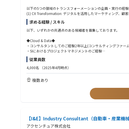
以下の5つの領域のトランスフォーメーションの企画・実行の経
(1) CX Transformation: デジタルを活用したマーケティ
(2) Data Analytics Transformation: データド
求める経験 / スキル
(3) Machine-First Ops Transformation: テクノロ
(4a) Legacy System Modernization: システム老朽化や
以下、いずれかの共通点のある候補者を募集しております。
(4b) IT Cost Optimization: ITコスト削減オポチュニテ
(5) Cyber Security Transformation: セキュ
◆Cloud & Data◆
・コンサルタントしてのご経験2年以上(コンサルティングファー
【部門】
・SIにおけるプロジェクトマネジメントのご経験
デジタルトランスフォーメーションの課題とソリューションが定
（コンサルティングファームでのご経験がない方はSIにおける
従業員数
課題設定とソリューショニング支援、さらにプログラムマネジメ
・強いテクノロジーエリアをお持ちの方
現在は日本・インド合わせて50人ほどが在籍し、クラウドやデー
4,000名
（2025年4月時点）
サイバーセキュリティ、ITサービスマネジメントなど、テクノロ
◆Data & Analytics◆
・データ/AI領域（特にMDM）におけるプロジェクトマネジメント
複数あり
【サービス提供の特徴】
・データドリブン経営を実現するための体制、プロセス、テクノ
プロジェクトを遂行する際に日本と海外の混成チームを編成する
・上流だけではなく、実際にInformatica/SAP MDGなど
TCSにはグローバルで約60万人のプロフェッショナルがおり、世
加えて、インドの研究開発を担っている部門では独自にAI等の最
◆Business Analyst（Airline doman）◆
産学連携のコイノベーションネットワークを有しています。こう
・PM/PMO経験もしくはコンサルタントのご経験2年以上(開発
当社の特徴であり強みです。
・航空業界ドメインナレッジ
・Altea、Radixxなどの旅客システム、整備、乗員、運航、貨物など
【I&E】Industry Consultant（自動車・産業
【ポジション/業務内容の一例】※ご経験、ご希望を考慮し、ご相
◆営業系基幹システム再構築◆
アクセンチュア株式会社
・開発プロジェクトにおけるPMまたはPMO経験がある