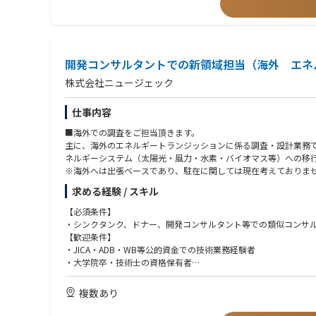
開発コンサルタントでの新領域担当（海外 エネ
株式会社ニュージェック
仕事内容
■海外での調査をご担当頂きます。
主に、海外のエネルギートランジッションに係る調査・設計業務
ネルギーシステム（太陽光・風力・水素・バイオマス等）への移行
※海外へは出張ベースであり、駐在に関しては現在考えておりま
求める経験 / スキル
【必須条件】
・シンクタンク、ドナー、開発コンサルタント等での類似コンサ
【歓迎条件】
・JICA・ADB・WB等公的資金での技術業務経験者
・大学院卒・技術士の資格保有者
・ビジネス対応可能な英語力
複数あり