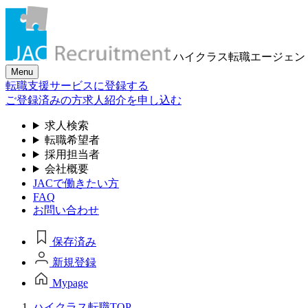
ハイクラス転職
エージェン
Menu
転職支援サービスに登録する
ご登録済みの方
求人紹介を申し込む
求人検索
転職希望者
採用担当者
会社概要
JACで働きたい方
FAQ
お問い合わせ
保存済み
新規登録
Mypage
ハイクラス転職TOP