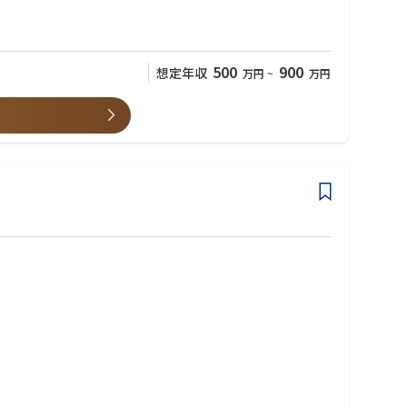
る方
500
900
想定年収
万円
~
万円
与えるプロダクトに携わることができます。
フィードバックを行いプロダクト改善に繋げる取り組みを担ってい