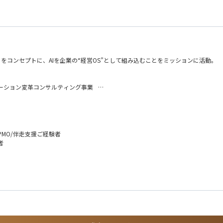
をコンセプトに、AIを企業の“経営OS”として組み込むことをミッションに活動。
レーション変革コンサルティング事業
は異なり、クライアントの自走を志向したサポートを実施し、価値を創出することを目指します
がらも、クライアントの業務代替や管理業務に終始し、本当に価値がある支援となっ
Iの活用による業務の効率化・高度化や採用支援といった、従来では踏み込まなかっ
MO/伴走支援ご経験者
者
すく成長も両立できる仕組みを整えています。
の成長を実感できない」
て残すことで得られる価値貢 献と、今後必須になる“AIの業務適応”スキル獲得
ッシャーがノイズ…」
クトにフォーカス
が取れない…」
後の強みを獲得
己研鑽できる方