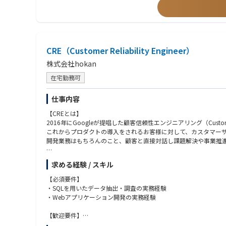
CRE（Customer Reliability Engineer）
株式会社hokan
在宅勤務可
仕事内容
【CREとは】
2016年にGoogleが提唱した顧客信頼性エンジニアリング（Customer Rel
これからプロダクトの導入をされるお客様に対して、カスタマーサ
開発業務はもちろんのこと、顧客と直接対話し課題解決や事業推
【職務内容】
求める経験 / スキル
CREとして自社プロダクト「hokan®︎」におけるお客様からの
「技術的アプローチで顧客の不安をゼロにする」ことを目指して
【必須要件】
・SQLを用いたデータ抽出・調査の実務経験
＜業務詳細＞
・Webアプリケーション開発の実務経験
・クライアントからの技術的な問い合わせ対応、根本原因の特定
・お客様対応のためのシステム基盤の選定・構築・運用
【歓迎要件】
・障害発生時の一次対応、開発チームとの連携
・プロジェクトマネジメント経験