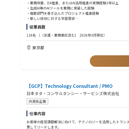
現在、DX推進関連で全社横断のプロジェクトが開始しており、そ
・業務改善、DX推進、またはAI活用推進の実務経験3年以上
・生成AI等のAIツールを業務に実装した経験
▼AI・DX推進領域（メイン）
・複数部門を巻き込んだプロジェクト推進経験
・全社的なAI活用/DX推進の企画/実行（業務プロセスの自動化/効
・新しい技術に対する学習意欲
・各部門の業務課題のヒアリング、AIツール導入による解決策の
従業員数
・生成AI等の社内活用ガイドライン整備、利用促進
【歓迎要件】
・DX推進の効果測定（KPI設計）、経営会議への報告
・IT/業務プロセス関連でのコンサル経験
126名
（（派遣・業務委託含む) 2026年3月現在）
・情シス/各事業部門と連携した導入/運用サポート
・データセンター、クラウド、インフラ、AI関連事業での業務経
・RPA、業務自動化ツールの導入経験
東京都
▼総務・コーポレートインフラ領域
・急成長環境（スタートアップ、成長企業）におけるDX推進の実
・拠点拡大に対応したオフィス/ワークプレイス戦略の立案/実行
・英語でのビジネスコミュニケーション経験
・契約書管理、社内文書/ナレッジ基盤の整備
・社内規程の整備/更新、コンプライアンス/BCP（事業継続計画
【採用したい人物像】
・IPO準備に向けた総務関連の管理体制/内部統制の整備
・論理的思考力：複雑な事象を構造的に捉え、本質課題を特定し
・社内イベントの企画/運営（懇親会、研修等）を通じた組織基盤
・実行力（スピード×PDCA）：不確実な環境下でも素早く仮説
・再現性：成果の要因を分解・言語化し、継続的に成果を再現し
【その他】
【GCP】Technology Consultant / PMO
・対人知性：社内外の関係者と信頼関係を構築し、周囲を巻き込
・公式HP：https://highreso.jp/
日本タタ・コンサルタンシー・サービシズ株式会社
・採用サイト：https://highreso.jp/recruit
・特集記事：https://www.bizreach.jp/job-feed/public-advertisin
外資系企業
https://www.bizreach.jp/job-feed/public-advertising
仕事内容
お客様の経営課題解決に向けて、テクノロジーを活用したトランスフォ
貫してリードします。