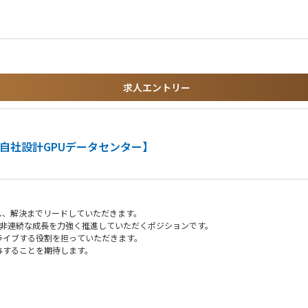
化・自動化
然防止策の推進
しながら進めていきます。
かし、顧客との対話を通じた課題解決やプロダクト価値の向上に強いやりがいを感じ
ーションの構築まで関わることもあります。
良くしていくことにモチベーションのある方
ションに共感できる方
求人エントリー
ステムは少なく、保険業界の歴史においても今後の日本の産業においてもインパクトを
ジションのため、顧客対応だけでなく、お問い合わせいただいた内容をもとに社内へ
成功を直接支援するという強い実感を得られることができます。
／自社設計GPUデータセンター】
m
し、解決までリードしていただきます。
の非連続な成長を力強く推進していただくポジションです。
ライブする役割を担っていただきます。
与することを期待します。
t,Jupyter
備を通じて、急成長を支える組織基盤をつくっていただくことを期待します。