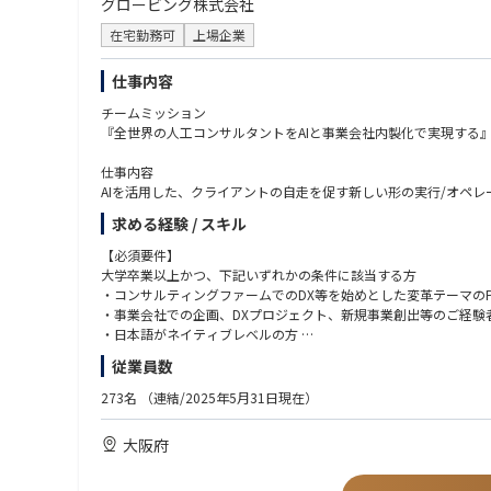
グロービング株式会社
在宅勤務可
上場企業
仕事内容
チームミッション
『全世界の人工コンサルタントをAIと事業会社内製化で実現する』
仕事内容
AIを活用した、クライアントの自走を促す新しい形の実行/オペ
Management Consultingでは、従来の“伴走支援”と
求める経験 / スキル
現在コンサルティング業界では“コンサルティング”と銘打ちな
支援スタイルが増えつつあります。
【必須要件】
我々の実行支援は、あくまでクライアントの自走化を目的とし、A
大学卒業以上かつ、下記いずれかの条件に該当する方
ティングを実施しています。
・コンサルティングファームでのDX等を始めとした変革テーマのP
・事業会社での企画、DXプロジェクト、新規事業創出等のご経験
チームとしても 「たのしいコンサル 」をキーワードに、働きや
・日本語がネイティブレベルの方
・「PMOや業務代替がやりたかったわけではない/以前ほど自分
従業員数
→実行支援＋AI化で、自身が作り上げた仕組みを“アセット”とし
【求める人物像】
・「純粋にクライアントに向き合いたいのに売上・稼働へのプレ
・今よりもう一段スキルアップや達成感を味わいたい方
273名
（連結/2025年5月31日現在）
→営業とコンサル機能を分離したチーミングにより、プロジェ
・成長中のファームで新サービス、新組織を拡大していきたい方
・「今の待遇に満足しているが、このままでいいか不安・身動き
・事業やクライアントの業界に愛着や愛情を持っている方
大阪府
→待遇を維持/向上させつつ、AI・変革ノウハウを身に着け、今
・知的好奇心・知的タフネスがあり、自ら積極的に物事を推進/自