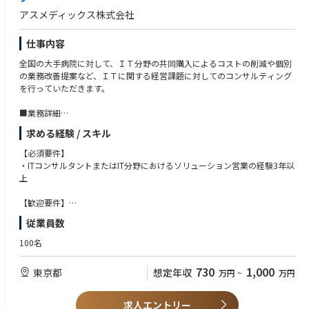
アスメディックス株式会社
仕事内容
全国の大手病院に対して、ＩＴ分野の共同購入によるコストの削減や個別
の業務改善提案など、ＩＴに関する経営課題に対してのコンサルティング
を行っていただきます。
■業務詳細
・GPO会員病院（VHJ病院）のシステム部門との調整、各種検討会の開
求める経験 / スキル
催・運営（事務局担当）、共同購入の推進
・GPO会員病院（VHJ病院）、その他新規施設に対するITコスト削減支
【必須要件】
援、IT導入支援サービス提供
・ITコンサルタントまたはIT分野におけるソリューション営業の経験3年以
・医療機関の購買データの二次利用の推進、及び、関連するITの企画・推
上
進（サポート）
【歓迎要件】
■将来のキャリアプラン
・RFI/RFP等を通じたベンダ選定経験があること
従業員数
まずは既存の営業業務を習得していただき、徐々に企画業務や後進の育成
・ITプロジェクトでのチームリーダーまたは小規模プロジェクトのリーダ
も担当し、IT分野のリーダー兼プロジェクトマネージャーを担っていただ
ーを担当した経験があること
100名
きます。将来的には医療×ITによる新規事業の創出およびそれに伴う新組
・IT全般（インフラ・ネットワークからアプリケーションまで）の知見・
織の設立とリードを期待します。
経験があること
730
1,000
東京都
想定年収
万円
~
万円
・医療ITの知見・経験があること
【求める人物像】
求人エントリー