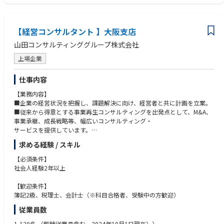
プ・マネジメント研修の実施など
ンバーと切磋琢磨しながら共に成長できます。
■MVV（ミッション・ビジョン・バリュー）の構築・見直し
■業務改善：業務の棚卸し、業務負荷分析など
【入社後のイメージ】
■組織風土診断・満足度調査：アンケートやインタビューを組み合わせた
【経営コンサルタント 】大阪支店
2週間程度の中途入社者向け研修を受けていただいた後、順次案件へアサ
社員の意識調査の設計・実施・分析・提言など
インします。
山田コンサルティンググループ株式会社
■労務環境整備・働き方改革整備
未経験の場合、初めの2～3件は案件のサポートという形でプロジェクトマ
上場企業
ネージャー・先輩社員と一緒に案件対応を行う中で、基礎的な実務スキル
【専門コンサル職とは】
を身につけます。その後、プロジェクトマネージャーとの二人三脚で案件
・当社には総合コンサル職と専門コンサル職という2つのコンサル職種が
対応を行う主担当者として、フロント対応を行っていただくようになりま
仕事内容
存在します。専門コンサル職は、予算責任や、PM責任を負う一方で、専門
す。経験者の方は初めから主担当者としてフロント対応を行っていただく
コンサル職はバックオフィス業務に特化した職種です。
【業務内容】
ことも可能です。
・忙しいと思われるコンサル業界ですが、専門コンサル職メンバーはバッ
■企業の経営状況を把握し、課題解決に向け、経営者と共に計画を立案。
クオフィス業務に特化することで稼働を抑制し、少ない残業時間でワーク
■従来から得意とする事業再生コンサルティングを出発点として、M&A、
プール制を採用しており、多種多様な案件に携わることが出来るため、新
ライフバランスを保つことを実現しています。
事業承継、成長戦略等、幅広いコンサルティング・
たに興味ある分野を発見することも多いです。その際に興味ある分野に特
・上記特徴もあり、実態として専門コンサル職は95%が女性メンバーで
サービスを提供しています。
化する・更に新しい分野に挑戦する、など、キャリアを広げる動きをして
す。また、バックオフィス業務に特化することで、在宅勤務や時短勤務等
■クライアントは中堅・中小企業がメインでありますが、上場大手企業案
いただくことは大歓迎です。
求める経験 / スキル
が実現しやすく、子育てをしながら活躍する社員が多くいます。
件が増加しています。
・総合コンサル職と専門コンサル職はお互いに「パートナー」として協業
【必須条件】
【評価体制】
して案件を推進します。
【入社後のイメージ】
社会人経験2年以上
日々の業務姿勢、プロジェクト単位でのパフォーマンス・業務成果をもと
2週間程度の中途入社者向け研修を受けていただいた後、順次案件へアサ
に評価を行います。業務遂行力やチーム貢献度、ナレッジ創造・活用など
【入社後のイメージ】
インします。
【歓迎条件】
に加えて、定量データに基づく客観的な評価を行います。
2週間程度の中途入社者向け研修を受けていただいた後、順次案件へアサ
未経験の場合、初めの2～3件は案件のサポートという形でプロジェクトマ
簿記2級、税理士、会計士（※科目合格者、受験中の方歓迎）
四半期ごとの個人面談を通じ、成長支援を行いながらフィードバックを行
インします。
ネージャー・先輩社員と一緒に案件対応を行う中で、
います。
従業員数
未経験の場合、初めの2～3件は案件のサポートという形でプロジェクトマ
基礎的な実務スキルを身につけます。その後、プロジェクトマネージャー
成果次第ではスピーディーなキャリアアップも可能です。入社後の実績に
ネージャー・先輩社員と一緒に案件対応を行う中で、基礎的な実務スキル
との二人三脚で案件対応を行う主担当者として、
よっては、3年後にはマネージャー、さらにはシニアマネージャー、副部
1,120名
（臨時従業員含む。2024年10月1日現在））