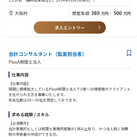
を身につけます。その後、プロジェクトマネージャーとの二人三脚で案件
フロント対応を行っていただくようになります。経験者の方は初めから主
長、部長へとステップアップする道が開かれています。
対応を行う主担当者として、フロント対応を行っていただくようになりま
担当者としてフロント対応を行っていただくことも可能です。
380
500
大阪府
想定年収
す。経験者の方は初めから主担当者としてフロント対応を行っていただく
万円
~
万円
【キャリアイメージ】
ことも可能です。
プール制を採用しており、多種多様な案件に携わることが出来るため、新
コンサルタント（2～3年）：プロジェクトメンバーとして調査・課題抽
たに興味ある分野を発見することも多いです。
出、改善策立案等の実務を経験し、DXコンサルタントに必要な基本スキル
求人エントリー
【働き方】
その際に興味ある分野に特化する・更に新しい分野に挑戦する、など、キ
を身につけます。
・残業時間は20時間未満を想定します。
ャリアを広げる動きをしていただくことは大歓迎です。
シニアコンサルタント（3年）：プロジェクトリーダーとしてプロジェク
・柔軟に在宅勤務が可能です。ただし業務に慣れるまでは出社中心での業
トの設計・管理を担い、メンバーへの指導を行います。より高度な課題解
務を想定しています。
【配属先情報】
決スキルを磨きます。
・内勤業務に専念することも、総合コンサル職と一緒にクライアントへ訪
【京阪神事業本部/大阪支店】
会計コンサルタント（監査担当者）
マネージャー/シニアマネージャー（5年）：プロジェクトマネージャーと
問することも可能です。ご希望に合わせて外出/内勤頻度は調整可能です。
人員数：約130名
してプロジェクト全体の設計・管理を担当します。加えて、メンバーの育
PlusA税理士法人
・ご経験に応じて、入社時点での時短勤務もご相談可能です。
女性比率：約35%
成や営業活動、部門管理業務にも関与し、より経営視点をもった業務へシ
中途社員比率：約70%
フトしていきます。
【配属先情報】
仕事内容
副部長/部長：プロジェクトの最高責任者であり、部門全体のマネジメン
【京阪神事業本部/大阪支店】
トを担うリーダーポジションとなります。経営層とも連携しながら、組織
【仕事内容】
人員数：約130名
全体の成長を牽引します。
順調に規模拡大しているPlusA税理士法人で1億～30億規模のクライアント
女性比率：約35%
※（ ）内の数字は次のポジションへの昇進目安です。成果に応じて、さ
を任せられる方を募集いたします。
中途社員比率：約70%
らに早い昇進も可能です。
担当社数は20～30社を想定しております。
※上記はあくまで一例であり、プレイヤースキルを重視した役割など、
個々の志向に応じたキャリア形成が可能です。
【税務顧問業務】
求める経験 / スキル
・月次試算表の作成
【配属先情報】
・月次決算ミーティングの実施
【必須要件】
【京阪神事業本部/大阪支店】
・決算対策提案
会計事務所もしくは税理士事務所経験が1年以上有り、かつ法人税と消費
人員数：約130名
・予算作成支援
税の申告書の作成ができる方。
女性比率：約35%