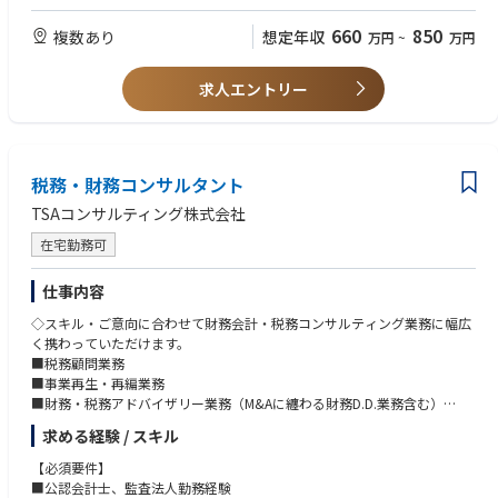
業の提案・交渉を行います。
‣)開業サポート：提携合意後、開業にむけた各種手続きや準備に伴走しま
660
850
複数あり
想定年収
万円
~
万円
す。
※関西エリアのコンサルティングをご担当いただきます。
※医師の人生の節目に伴走し、大きな達成感を得られます。
求人エントリー
【このポジションの魅力／業務のやりがい】
医師との打ち合わせを通して、交渉力・折衝力向上は活動に比例し確実に
スキルアップ可能です。望まれる方にはベストな職種である事は間違いな
税務・財務コンサルタント
し、医師との提携開業に至った際には数か月の活動の集大成と達成感を最
大限経験出来ます。
TSAコンサルティング株式会社
【入社後のキャリア】
在宅勤務可
医師との提携開業を通じて、税理士・社労士・会計士・行政書士・弁護
士・銀行・保健所・厚生局・法務局など様々な仕業・機関にも精通するこ
仕事内容
とが可能となります。
◇スキル・ご意向に合わせて財務会計・税務コンサルティング業務に幅広
く携わっていただけます。
【所属部署】
■税務顧問業務
事業開発グループコンサルティングチーム計11名(東京6名、名古屋2名、
■事業再生・再編業務
大阪2名、福岡1名)
■財務・税務アドバイザリー業務（M&Aに纏わる財務D.D.業務含む）
■事業承継業務
求める経験 / スキル
※業務に垣根はなく、ご自身の意欲とやる気で幅広く経験できることが可
【必須要件】
能です。
■公認会計士、監査法人勤務経験