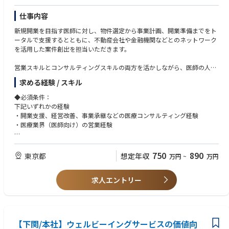
仕事内容
新規開業を目指す医師に対し、物件選定から事業計画、開業準備までをト
ータルで支援するとともに、不動産会社や金融機関などとのネットワーク
を活用した案件創出を担当いただきます。
営業スキルとコンサルティングスキルの両方を活かしながら、医師の人生
における大きな意思決定を支援できるやりがいのあるポジションです。
求める経験 / スキル
具体的には…
◆必須条件：
下記いずれかの経験
①開業支援業務
・開業支援、経営改善、事業承継などの医療コンサルティング経験
・医師への開業コンサルティング
・医療業界（医師向け）の営業経験
（開業意向ヒアリング、診療方針・診療科に応じた立地戦略立案）
・土地・物件の選定および提案（診療圏調査）
◆歓迎要件：
・開業スケジュール管理
・不動産業界での営業経験
750
890
東京都
想定年収
万円
~
万円
・必要に応じた各種業者（建設・内装・医療機器・税理士等）の紹介・調
・金融機関での法人営業経験
整
・事業開発・アライアンス開拓経験
・顧客のニーズに合った電子カルテの提案
求人エントリー
・商圏分析・データ分析経験
②案件開拓（ソーシング業務）
■期待する人物像
・不動産会社・金融機関・コンサル会社等へのアプローチ
・自ら考え行動できる（指示待ちにならない）
・開業可能物件・居抜き案件・承継案件の情報収集
・関係構築を継続できる粘り強さ
【下関/本社】ウェルビーイングサービスの価値向
・アライアンス構築（紹介スキームの構築）
・数字（採算性・収益）への意識がある