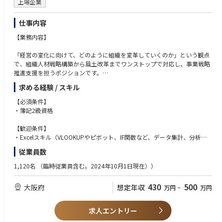
上場企業
・経営管理基盤の構築・高度化支援（経営管理体制の再設計、データ活用
戦略立案、経営ダッシュボード導入支援 など）
仕事内容
・業務プロセス改革支援（業務プロセスの再構築、デジタル/IT企画構想策
定、ソリューション選定支援 など）
【業務内容】
・営業・マーケティング機能の強化支援（営業活動の刷新、データ活用戦
略設計、支援ツールの選定・導入支援 など）
「経営の変化に向けて、どのように組織を変革していくのか」という観点
・DX推進基盤強化支援（DX推進組織の構築・強化、DX人材の育成支援、
で、組織人材戦略構築から風土改革までワンストップで対応し、事業戦略
PMO支援 など）
推進支援を担うポジションです。
※ソリューション・ツール導入はSIerが担当し、当社はクライアントの立
上場する大企業・中堅企業、非上場の中堅・中小企業まで幅広い規模のク
場で上記支援を行うのが通常です
求める経験 / スキル
ライアントに対して、施策立案から運用支援まで並走支援しています。
【必須条件】
【求人の魅力】
＜具体例＞
・簿記2級資格
クライアントの経営層と直接向き合うことで、経営・事業視点をもったス
■組織・人材戦略構築：グループ人材戦略策定や組織機能設計・組織再編
キルを磨くことができます。
支援など
【歓迎条件】
プロジェクトスコープは事業全体となるケースが大半のため、ピースワー
■人事制度の構築・改革：会社のビジョン・戦略に合わせた人事制度（等
・Excelスキル（VLOOKUPやピボット、IF関数など、データ集計、分析に
クではなく事業全体をリードする力が鍛えられます。
級・評価・報酬・育成制度）の構築・見直しおよび導入支援
関する関数を難なく扱える）
コンサルタント個人の裁量が大きく、主体的にプロジェクトをリードでき
従業員数
■人事制度の運用・定着支援（風土改革支援）：導入した制度が定着・浸
・PowerPointスキル（0ベースではなく、既存の資料を不自由なく修正で
る環境があります。
透するまでの運用支援および人材マネジメントを通した社員の意識改革・
きる）
1,120名
（臨時従業員含む。2024年10月1日現在））
経営コンサルティングを軸に、組織横断的な複合サービスでの支援が多
風土変革など
く、志向性に応じた多様なキャリア形成が可能です。
■人事PMI：M＆A後の統合プロセスにおける組織・人事領域の対応支援
※求める人物像
組織が特定業界やソリューションに限定しないため、多岐にわたるテーマ
430
500
大阪府
想定年収
万円
~
万円
（人事制度、組織設計、就業規則関連の統合支援や社員コミュニケーショ
・経営において「ヒト」は重要、と心から感じている
を担当することができます。
ン設計など）
・組織変革に真正面からチャレンジしてみたい
自社にベンダー機能を持たないため、DX戦略や構想策定といった上流工程
■人材開発・育成システムの構築：成長ストーリー構築・人材育成プログ
・自律的な成長意欲、経営コンサルという視座、幅広いテーマへの関心
求人エントリー
にフォーカスした経験を積むことができます。
ラムの設計・サクセッションプランの構築や幹部社員へのリーダーシッ
協力的なチーム文化を大切にしており、異なるバックグラウンドを持つメ