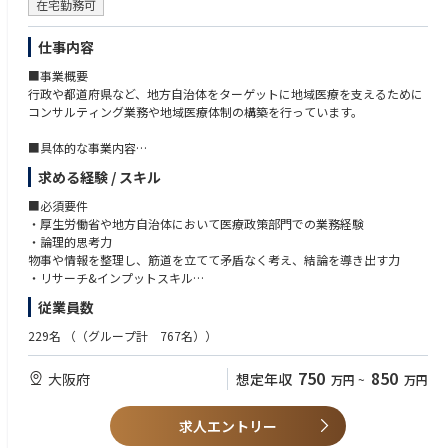
在宅勤務可
仕事内容
■事業概要
行政や都道府県など、地方自治体をターゲットに地域医療を支えるために
コンサルティング業務や地域医療体制の構築を行っています。
■具体的な事業内容
・地域医療構想の推進、体制構築
求める経験 / スキル
・医療ビックデータの調査、分析・医療機能の再編、連携、分化
・行政、厚労省へのアドバイザリー・地域医療構想に関する各種講演
■必須要件
・厚生労働省や地方自治体において医療政策部門での業務経験
■事業部の強み
・論理的思考力
当事業部では、全国半数超の自治体で全国シェアトップクラスの実績を強
物事や情報を整理し、筋道を立てて矛盾なく考え、結論を導き出す力
みに、行政や病院と協働。経営や財務など多角的な視点から、地域医療の
・リサーチ&インプットスキル
計画を立てるだけでなく「実際の体制づくり（計画の実現）」まで一気通
社会情勢や市場感など自ら必要な情報を取りに行き、自身の職務に活かし
従業員数
貫で支援できる総合力が強みです。
た経験
・企画構想と遂行力
229名
（（グループ計 767名））
■組織構成
課題や目的に対して、論点を整理して自ら考えた企画を提案して泥臭く遂
・コンサルティングチーム
行できた経験
750
850
大阪府
想定年収
万円
~
万円
・データ分析チーム
・業務プロセスチーム
■歓迎要件
・行政文書（説明資料・答弁書・公表資料等）の作成経験がある方
求人エントリー
・医療経営士の資格取得