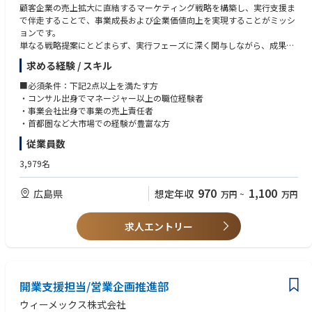
顧客企業の売上拡大に直結するマーケティング戦略を構築し、実行支援ま
で伴走することで、事業成長および企業価値向上を実現することがミッシ
ョンです。
単なる戦略提案にとどまらず、実行フェーズに深く関与しながら、成果創
出にコミットすることで、地域企業の競争力強化に貢献します。また、プ
求める経験 / スキル
ロジェクトを通じて若手人材の育成を担い、組織全体の価値提供力向上に
も寄与していただきます。
■必須条件：下記2点以上を満たす方
【業務内容】
・コンサル出身でマネージャー以上の職位経験者
・経営層・事業責任者へのヒアリングを通じた課題・機会の整理
・事業会社出身で事業の売上責任者
・市場・顧客・競合分析に基づくマーケティング戦略の設計（ターゲット
・首都圏など大市場での経験が豊富な方
設定、価値提案、チャネル戦略、KPI設計 等）
従業員数
・売上拡大に向けた具体施策の立案およびロードマップ策定
・戦略実行フェーズにおける進行管理・関係者調整・実行支援
3,979名
・成果物（提案資料、計画書等）の品質担保
・若手メンバーへの業務指導、レビュー、OJTを通じた育成
970
1,100
広島県
想定年収
万円
~
万円
【やりがい】
・戦略から実行・成果まで一貫して関われる
マーケティング戦略の立案だけでなく、実行・成果創出まで伴走すること
求人エントリー
で、「絵に描いた戦略」で終わらない価値提供に携われます。
・地域企業の成長に直結する影響力
経営に近い距離で意思決定に関与し、売上向上という明確な成果に直結す
る仕事を担える点が大きな魅力です。
開業支援担当/営業企画推進部
ウィーメックス株式会社