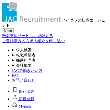
ハイクラス転職
エージェ
ント
Menu
転職支援サービスに登録する
ご登録済みの方
求人紹介を申し込む
求人検索
転職希望者
採用担当者
会社概要
JACで働きたい方
FAQ
お問い合わせ
保存済み
新規登録
Mypage