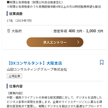
■税理士有資格者（税理士科目合格者含む）
◇同社コンサルティング業務の特色
※税理士有資格者のうち実務経験年数4年以上の方は時短勤務希望も歓迎
・ワンストップサービス・・・税務・会計・経営支援までの一貫した対応
従業員数
が可能
・顧客第一主義・・・顧客を最優先し、コンサルタント一丸となって実行
17名
（2019年7月）
支援を行うことを重視
400
1,000
大阪府
想定年収
万円
~
万円
求人エントリー
【DXコンサルタント】大阪支店
山田コンサルティンググループ株式会社
上場企業
仕事内容
【業務内容】
中堅・優良クライアントの多様な経営課題に対して、デジタルを活用した
ビジネス変革の実現を支援します。企業のライフステージごとに異なる課
題を経営視点で整理し、戦略とデジタルを融合させた最適なアプローチで