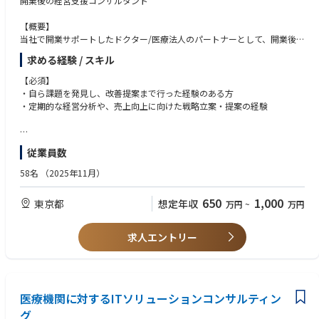
開業後の経営支援コンサルタント
「経営」と「看護」の架け橋になれる：
単なる看護の質の追求に留まらず、経常利益や病床稼働率といった「数
【概要】
字」にコミットすることで、持続可能な医療体制をつくる手応えを感じら
当社で開業サポートしたドクター/医療法人のパートナーとして、開業後に
れます。
顕在化する様々な課題解決
圧倒的な変革スピード：
求める経験 / スキル
・経営支援などをお任せいたします。100社程度の開業実績があり、非常
一病院の職員としてでは成し遂げられないような大胆な業務改善（体制変
に安定的な事業となっています。
更やDX化）を、コンサルタントという立場でスピード感を持って実行でき
【必須】
エリアごとに担当を分担し(15施設前後・20クリニック程度)、定期的に開
ます。
・自ら課題を発見し、改善提案まで行った経験のある方
業している医師・歯科医師の院長と面談を行います。
看護管理のプロフェッショナルへ：
・定期的な経営分析や、売上向上に向けた戦略立案・提案の経験
毎月5～10名程の開業医とオンラインもしくは対面で面談を行います。
複数の病院を横断的に見ることで、多種多様な課題解決のパターンを習得
（出張あり）
でき、看護管理・教育のスペシャリストとしての市場価値が飛躍的に高ま
面談の中で、採用やDX化などの困りごとを伺い、協力会社とともに課題解
ります。
【歓迎】
従業員数
決の提案をします。
・医療コンサルティングの経験
また業績好調の医院については分院展開の提案も行います。
・医療機器などの法人営業経験
58名
（2025年11月）
・医療機関における勤務経験（事務長・看護師など）
【詳細】
・ドクターもしくは医療機関との折衝経験
650
1,000
東京都
想定年収
万円
~
万円
・医院・クリニック開業後の経営サポート（定期的な経営分析、売上向上
・FC事業おけるSVとしての店舗運営支援経験
のための戦略提案など）
・マネジメント経験（人数規模不問）
・DX化運用支援（電子カルテ導入/オンライン予約システム整備等）
求人エントリー
・再契約/賃料交渉
・アップセル/クロスセル施策
【求める人物像】
・施設メンテナンスの定期チェック等
・誠実で素直な方
・当事者意識の高い方
医療機関に対するITソリューションコンサルティン
・人生を謳歌している方、もしくは謳歌したいと思っている方
グ