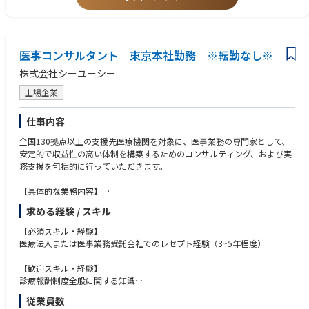
・クライアントの課題解決のため、仮説立案と検証サイクルを継続的に実
施できる方
・新領域（AI、デジタルヘルス等）に対し、積極的に情報収集・学習し、
自ら切り開いていく姿勢がある方
医事コンサルタント 東京本社勤務 ※転勤なし※
株式会社シーユーシー
上場企業
仕事内容
全国130拠点以上の支援先医療機関を対象に、医事業務の専門家として、
安定的で収益性の高い体制を構築するためのコンサルティング、および実
務支援を包括的に行っていただきます。
【具体的な業務内容】
求める経験 / スキル
1．収益改善コンサルティング
診療報酬改定に伴う影響分析と、増収に繋がる施設基準取得や各種加算算
【必須スキル・経験】
定の提案・実行支援
医療法人または医事業務受託会社でのレセプト経験（3~5年程度）
レセプトデータや各種経営指標を分析し、算定漏れの特定や収益改善ポイ
ントを抽出し、改善策を提示
【歓迎スキル・経験】
診療報酬制度全般に関する知識
2．医事業務のオペレーション改善
医事業務における課題発見・業務改善に取り組んだご経験
従業員数
体制構築サポートとハンズオン型の実務支援
後輩やチームメンバーへの指導・育成経験