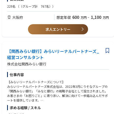
・Excel・PowerPointを用いた分析
・資料作成の実務スキル
229名
（（グループ計 767名））
※医療・行政分野の専門知識は問いません。成長意欲と吸収力を重視しま
す。
600
1,100
大阪府
想定年収
万円
~
万円
求人エントリー
【関西みらい銀行】みらいリーナルパートナーズ_
経営コンサルタント
株式会社関西みらい銀行
仕事内容
【みらいリーナルパートナーズについて】
みらいリーナルパートナーズ株式会社は、2022年3月にりそなグループの
「関西みらい銀行」「みなと銀行」の戦略子会社として設立されました。
お客さまの「お困りごと」に寄り添い、解決に向けて一歩踏み込んだサポ
ートを提供しています。
求める経験 / スキル
関西みらい銀行では、以下の3つの事業を展開しています：