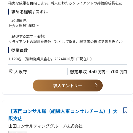
確実な成果を目指します。将来にわたるクライアントの持続的成長を支え
るためのDX支援を行っていただきます。
求める経験 / スキル
【業務の特徴】
【必須条件】
当社のDXコンサルティングが提供するサービスは、単なるデジタルソリュ
社会人経験1年以上
ーションの導入ではなく、経営戦略とデジタルの統合に重点を置いていま
す。
【歓迎する志向・姿勢】
・経営視点からのアプローチ
クライアントの課題を自分ごととして捉え、経営者の視点で考え抜くこと
経営者に寄り添い、経営視点で考えることを重視しています。経営課題の
ができる方
従業員数
本質に踏み込み、クライアントのビジネスを深く理解した上で、デジタル
最新のビジネストレンドやテクノロジーにアンテナを張り、積極的にキャ
を活用した課題解決を実施します。
ッチアップできる方
1,120名
（臨時従業員含む。2024年10月1日現在））
・戦略とデジタルの両面からのアプローチ
変化を前向きに受け入れ、未知の領域にも積極的にチャレンジできる方
戦略とデジタルの両面からアプローチすることで、戦略的な意図を見失わ
チームとして成果を出すことを大切にし、メンバーと協力しながら目標達
450
700
大阪府
想定年収
万円
~
万円
ず、実現可能な施策とロードマップを策定し、着実な成果創出を目指しま
成を目指せる方
す。
・企業のライフステージに応じた最適な支援
求人エントリー
成長期、成熟期、事業承継期、衰退期・再生期といったさまざまなライフ
ステージに応じた最適なDXの推進を支援します。
・中立的な立場で最適なソリューションの選定支援
特定のベンダーやソリューションに依存せず、クライアントの利益を最優
先にしたソリューションを提案します。
【専門コンサル職（組織人事コンサルチーム）】大
阪支店
【サービス例】
山田コンサルティンググループ株式会社
・DX・IT戦略策定支援（DX戦略策定、IT戦略策定、デジタル技術評価・活
用支援 など）