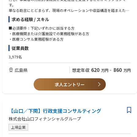
す。
単なる助言にとどまらず、現場のオペレーションや収益構造を踏まえた具
体的な支援を通じて、業績改善の実現と地域医療・介護体制の維持に貢献
求める経験 / スキル
します。これにより、当社グループの提供価値を高めるとともに、地域社
会全体の持続可能性向上に寄与していただきます。
■必須要件：下記いずれかに該当する方
【業務内容】
・医療機関または介護施設での業務経験がある方
医療機関・介護施設等の医療介護事業者を対象に、業績改善に向けた取り
・医療コンサル業務経験がある方
組みを企画・推進していただきます。
従業員数
＜医療・介護事業者の業績改善活動の企画・推進＞
・医療機関・介護施設の運営状況、業績、課題の把握
3,979名
・収益構造やコスト構造を踏まえた改善施策の企画
・業績改善に向けた取り組みの実行支援・フォロー
620
860
広島県
想定年収
万円
~
万円
＜現場理解を踏まえた改善提案＞
・医療・介護現場の実情を踏まえた実効性のある支援内容の検討
求人エントリー
・必要に応じた医療コンサル的視点での助言・提案
・関係部署、外部専門家との連携による支援体制構築
【やりがい】
・医療、介護分野の経営に深く関わることができる
現場理解を活かしながら、経営改善に直結する支援に携わることで、実務
【山口／下関】行政支援コンサルティング
経験をより高い価値へと昇華できます。
株式会社山口フィナンシャルグループ
・社会的意義の高い領域への貢献
医療・介護事業者の経営改善は地域の医療・介護体制の維持に直結してお
上場企業
り、社会的インパクトの大きい仕事に関われます。