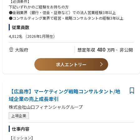
【必須条件】
●伴走型コンサルティング事業（グループ独自手法「リーナル式」）
下記いずれかのご経験をお持ちの方
●購入型クラウドファンディング事業
●金融業界（銀行・信金・証券など）での法人営業経験3年以上
●デジタル化・DX支援事業
●コンサルティング業界で経営・戦略コンサルタントの経験3年以上
従業員数
金融の枠にとらわれない柔軟な発想で、お客さまの課題解決や地域の活性
化に取り組んでいます。
4,812名
（2026年1月現在）
【募集職種：伴走型コンサルティング（リーナル式コンサルティング）】
480
大阪府
想定年収
非公開
万円
~
本ポジションでは、みらいリーナルパートナーズ株式会社に出向し、「伴
走型コンサルティング事業（リーナル式コンサルティング）」に従事して
いただきます。
求人エントリー
主な業務内容：
●りそなグループで長年培ってきたノウハウを活用した独自のインタビュ
ーシートを使用し、お客さまの成功談や苦労談などの経営ストーリーをヒ
アリング。そこから、お客さまの勝ちパターンや本質的な課題を明確化し
【広島市】マーケティング戦略コンサルタント/地
ます。
域企業の売上成長牽引
●その上で、現場の従業員にもご参加いただくワークショップを開催し、
株式会社山口フィナンシャルグループ
お客さま自身が課題解決に取り組めるようサポートします。
上場企業
仕事内容
【ミッション】