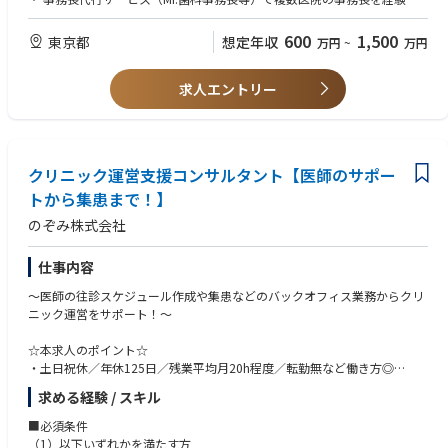
す。
・ 役員との承継支援戦略立案・新規承継案件のデューデリジェンス参画
・ 歯科業界以外でも、医療法人・クリニックグループの事務長・経営管理
・立ち上げ・拡大フェーズの事業であるため、営業手法や提案プロセス、
・ 将来的には、エリア統括・統括事務長として複数医院の支援をマネジメ
経験
サービス設計にも主体的に関わることができます。
600
1,500
東京都
想定年収
万円
~
万円
ント
・医療業界、M&A、事業承継、経営支援など、専門性の高いキャリアを形
▼ こんな方を求めています
成できます。
▼ 入社後の流れ
求人エントリー
・ 「地域の歯科医療を未来に残す」という事業ミッションに共感できる方
・社員のWell-beingの実現に向け、働きやすい環境を整えています。フル
入社直後は、役員との戦略すり合わせと、
・ 経営者目線で現場を見られる方
フレックスタイム制や在宅勤務制度、独自の休暇制度であるウェルビーイ
既存の承継支援先（愛知・東京）の現場視察・引き継ぎから始めていただ
・ 全国出張に対してフットワーク軽く対応できる方
ング休暇など多様な働き方を支援しています。
きます。
・ 役員の方針に共感し、共に走り抜けられる方
その後、担当する支援先医療法人を持ちながら、
・ 数字とコミュニケーション、両方を扱える方
クリニック運営支援コンサルタント【医師のサポー
支援先全体のオペレーション標準化と、新規承継案件への参画にも関わっ
・ 将来的に複数医院・複数法人の支援を統括するポジションを目指したい
ていきます。
トから集患まで！】
方
のぞみ株式会社
▼ 期待する成果
▼ 歓迎条件
・ 短期：承継支援先の経営改善・収益性向上
・ 歯科医療法人のM&A・事業承継・PMIの経験
・ 中期:支援先医院間のオペレーション標準化、業績の底上げ
仕事内容
・ 医療経営士／社会保険労務士／税理士／中小企業診断士等の関連資格
・ 長期：複数医院の支援を統括する右腕として、承継支援事業全体をリー
・ 大手歯科医療法人での統括事務長・エリアマネージャー経験
～医師の往診スケジュール作成や集患などのバックオフィス業務からクリ
ド
・ スタッフ100名以上の組織マネジメント経験
ニック運営をサポート！～
・ 歯科業界の保険算定・レセプト業務の深い知見
・ 歯科ディーラー・医療機器メーカーでの法人営業・経営支援経験
☆本求人のポイント☆
・土日祝休／年休125日／残業平均月20h程度／転勤無など働き方◎
ワークライフバランスを確保した上で社会貢献度高い仕事に携われます！
求める経験 / スキル
・社員の8割は未経験からの挑戦で、20～30代が働きやすい環境です
研修などのフォロー体制も充実◎
■必須条件
基本複数名体制で、困った時はメンバーに相談ができます
（1）以下いずれかを満たす方