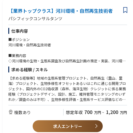
【業界トップクラス】河川環境・自然再生技術者
パシフィックコンサルタンツ
仕事内容
■ポジション
河川環境・自然再生技術者
■業務内容
◇河川環境の生物・生態系調査及び自然再生計画の策定・実装、河川環境
定量評価
求める経験 / スキル
◇森林・里山・沿岸域（藻場等）の自然再生に係わる調査・分析・計画策
定・実装
【求める経験等】地域の生態系管理プロジェクト、自然再生（里山、里
◇グリーンインフラ等NbS計画策定・実装支援、ESGを背景とした企業の
海）プロジェクト、生物多様性オフセットあるいはこれに通じる開発プロ
30 by 30貢献や自然系クレジットの創出等支援
ジェクト、国内外のCO2吸収源（森林、海洋生物）クレジットに係る業務
これらのガイドライン作成や生物多様性地域戦略策定等政策支援、生物多
経験（プロジェクトデザイン、設計、施工、維持管理モニタリングのいず
様性価値評価等に係る研究・技術開発
れか／調査のみは不可）、生物多様性評価・生態系サービス評価などの職
務内容に資する経験 ※GIS解析を活用できる方を優遇
700
1,200
複数あり
想定年収
万円
~
万円
求人エントリー