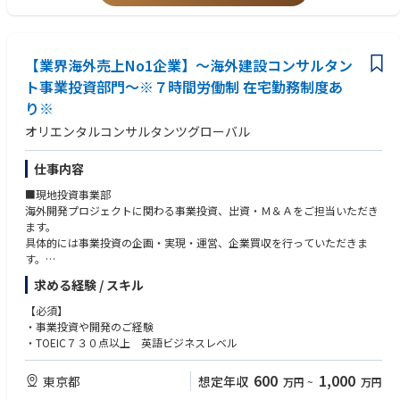
・関係部署やグループ会社、外部パートナーと連携した事業推進
・サービス立ち上げ・展開に向けた推進体制の構築
・運営状況の分析、課題抽出、継続的な改善施策の実行
【やりがい】
【業界海外売上No1企業】～海外建設コンサルタン
・「金融＋α」の新たな価値創出に挑戦できる
ト事業投資部門～※７時間労働制 在宅勤務制度あ
金融サービスに閉じない新領域において、生活や人生の質を高めるサービ
り※
スを企画・実現できる点が大きな魅力です。
オリエンタルコンサルタンツグローバル
仕事内容
■現地投資事業部
海外開発プロジェクトに関わる事業投資、出資・Ｍ＆Ａをご担当いただき
ます。
具体的には事業投資の企画・実現・運営、企業買収を行っていただきま
す。
求める経験 / スキル
■職務内容
投資事業の拡大に伴い、投資案件の財務分析・事業性評価を担う体制を強
【必須】
化します。経営企画室長のもとで実務担当者を補佐し、将来的には投資判
・事業投資や開発のご経験
断支援まで担当いただきます。
・TOEIC７３０点以上 英語ビジネスレベル
主な業務
600
1,000
東京都
想定年収
万円
~
万円
・投資案件の財務分析・財務モデリング