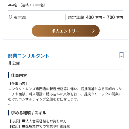
拠点ごとの業務改善
診療情報管理士の資格をお持ちの方
464名
（連結：3100名）
└各医療機関の医事業務の課題を特定し、業務標準化支援
└電子カルテやシステムの活用促進による業務効率化の推進
400
700
東京都
想定年収
万円
~
万円
現場スタッフに対する人材育成・教育
└支援先医療機関の医事スタッフに対する研修プログラムの企画・運営
└OJTを通じた実践的な指導や、業務マニュアルの作成・展開による全体
求人エントリー
のレベルアップ
法人を横断した新スキームの構築
└複数の医療法人の医事業務を集約・標準化するBPOスキームを構築
【この仕事の面白さ】
開業コンサルタント
圧倒的な経験値と専門性の深化：急性期、回復期、慢性期、クリニックな
非公開
ど、多種多様な機能を持つ医療機関の医事業務に横断的に関わることがで
きます。これは、一つの法人に留まっていては得られない圧倒的な経験で
仕事内容
あり、医事のスペシャリストとしてのあなたの市場価値を飛躍的に高めま
す。
【仕事内容】
コンサルタント・教育者へのキャリアシフト：一人の実務担当者から、課
コンタクトレンズ専門店の新規出店等に伴い、提携候補となる医師のリサ
題を解決に導く「コンサルタント」、後進を育てる「教育者」へと、キャ
ーチや面談、将来設計に踏み込んだ交渉を行い、提携クリニックの開業に
リアの幅を大きく広げることができます。
むけたコンサルティング全般をお任せします。
経営に直結するやりがい：あなたの提案や支援が、医療機関の収益改善と
いう目に見える成果に繋がり、経営に直接貢献しているという強い手応え
【具体的な業務内容】
を感じられます。
求める経験 / スキル
‣提携候補医師のリサーチ：出店計画に合わせ、提携可能性のある医師を探
索。
【必須】■法人営業経験をお持ちの方
‣医師との面談・交渉：医師の将来設計やビジョンをヒアリングし、提携開
【歓迎】■医療業界での営業や折衝経験