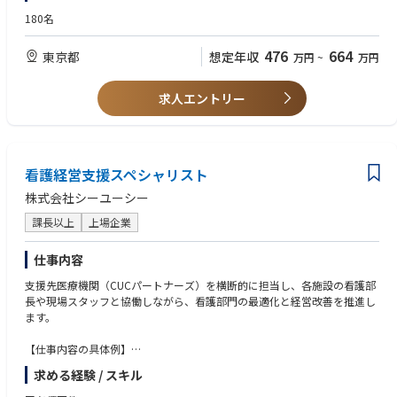
【求める人物像】
180名
オリエンタルコンサルタンツグローバルHP https://ocglobal.jp/ja/
■ 経営改善支援
・変化に柔軟に対応でき新しいことに積極的に挑戦できる方
【会社の特長】
・財務分析、ヒアリングに基づく課題抽出
・不足している知識やスキルを主体的に学ぶことができる方
≪海外専門・開発コンサルタントのリーディングカンパニー≫
476
664
東京都
想定年収
万円
~
万円
・改善策の立案から実行まで伴走支援
長年にわたり培ってきたノウハウとネットワークで、国家規模かつ複雑
なプロジェクトを手掛けています。
■ 事業開発支援
求人エントリー
主なクライアントは各国政府・機関、JICA等の国際協力機関、世界銀行や
・法人特性や地域ニーズに応じた高齢者住宅の立ち上げ、運営支援など
アジア開発銀行等の国際機関、または民間企業などです。そして、その先
には、そこに住む人々の暮らしがあります。
■ 人材・組織支援
まだまだ受注残のプロジェクトがあり、事業拡大のため新たな仲間を募
・人事制度設計の提案営業（実行は専門部署が担当）
集中です。
看護経営支援スペシャリスト
≪1957年に創業して以来、安定的に成長≫
株式会社シーユーシー
売上・利益は過去最高を更新、安定した経営基盤に加え、新規事業やM
課長以上
上場企業
&Aにも積極的に取り組み、さらなる成長を続けています。
また、4期連続ベースアップを実施しており、業界トップレベルの給与
仕事内容
水準を目指しています。
支援先医療機関（CUCパートナーズ）を横断的に担当し、各施設の看護部
≪柔軟な働き方をサポート≫
長や現場スタッフと協働しながら、看護部門の最適化と経営改善を推進し
フレックスタイム制や在宅勤務制度を導入しており、一人ひとりのライ
ます。
フスタイルに合わせた働き方を実現できます。
また、当社で働く社員の産休・育休後の復職率は100％、男性の育児休
【仕事内容の具体例】
業取得率も80％*と近年上昇傾向にあります。（*2024年度実績）
求める経験 / スキル
1. 看護管理・経営改善支援
≪成長を続けるための制度≫
・ベッドコントロールの最適化： 稼働率目標（85〜97%等）の達成に向