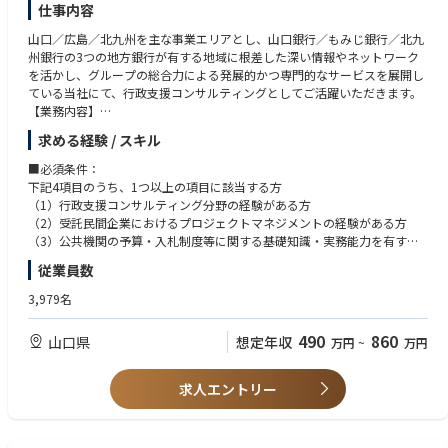
仕事内容
山口／広島／北九州を主な事業エリアとし、山口銀行／もみじ銀行／北九
州銀行の3つの地方銀行が有する地域に根差した深い情報やネットワーク
を活かし、グループの総合力による発展的かつ専門的なサービスを展開し
ている当社にて、行政支援コンサルティングとしてご活躍いただきます。
【業務内容】
・中央省庁や地方公共団体等への政策提言や企画提案
求める経験 / スキル
・中央省庁や地方公共団体等からの受託業務対応（主にはPPP／PFIやま
ちづくりに関する分野）
■必須条件：
・PPP案件やまちづくりを行う事業者支援（事業マネジメント等）
下記4項目のうち、1つ以上の項目に該当する方
（1）行政支援コンサルティング分野の経験がある方
【当社の強み】
（2）受託民間企業におけるプロジェクトマネジメントの経験がある方
後継者不在企業の事業承継課題の解決と都市部の優秀な若者に「経営者」
（3）公共機関の予算・入札制度等に関する基礎知識・実務能力を有する
というキャリアパスを提供するサーチファンドの設立や、日本マイクロソ
方
従業員数
フト社と連携した地域のDX推進拠点「Azure HiroshimaBase」の開設な
（4）官公庁における公共施設等の維持整備に関するプロジェクト推進・
ど、地域のフロントランナーとして従来の金融の枠に囚われない事業に取
発注等の業務経験がある方
3,979名
り組んでいます。
490
860
山口県
想定年収
万円
~
万円
求人エントリー