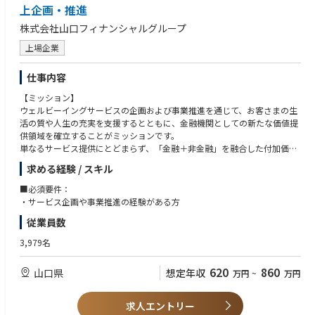
・定期的な情報交換・関係構築
上企画・推進
・複数関係者を巻き込む調整力がある
・電子カルテの導入検討情報の収集（新規開業医・他社利用先）
株式会社山口フィナンシャルグループ
【ポジションの魅力】
上場企業
・医師の人生に関わる大きな意思決定を支援できる
・「営業＋コンサル」の複合スキルが身につく
仕事内容
・不動産・医療・金融といった複数業界の知見が得られる
・案件創出から成約まで一気通貫で関われる
【ミッション】
ウェルビーイングサービスの企画および事業推進を通じて、お客さまの生
活の質や人生の充実を支援するとともに、金融機関としての新たな価値提
供領域を確立することがミッションです。
単なるサービス提供にとどまらず、「金融＋非金融」を融合した付加価値
モデルを構築し、継続的な顧客接点を創出することで、長期的な顧客関係
求める経験 / スキル
の深化と事業成長の両立に貢献していただきます。
【業務内容】
■必須要件：
お客さまの生活・人生に寄り添うウェルビーイングサービスの付加価値向
・サービス企画や事業推進の経験がある方
上を目的として、
従業員数
サービス企画および事業推進業務をご担当いただきます。
3,979名
＜ウェルビーイングサービスの企画・高度化＞
・ウェルビーイング領域における既存サービスの価値向上施策の企画
620
860
山口県
想定年収
万円
~
万円
・お客さまニーズや社会動向を踏まえた新たなサービス企画・改善検討
・サービスコンセプトや提供価値の整理・再設計
求人エントリー
＜事業推進・運営＞