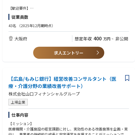
・税務調査の立ち合い
中途社員比率：約70%
・資金調達のサポート
【歓迎要件】
法人顧問の監査担当および、巡回業務を行ったことがある方。
従業員数
【経営支援業務】
・経営計画策定支援
◾️求める人物像
43名
（2025年12月期時点）
・経営会議のフォロー
・経営者とのコミュニケーションを大切にできる方
・経営計画実行支援
・法人税および消費税の申告書作成業務の実務経験がある方
400
大阪府
想定年収
非公開
万円
~
・自ら学ぶ意欲があり、変化に柔軟に対応できる方
【M&A・事業承継業務】
・税務・会計の知識だけでなく「未来に向けた提案」に関心のある方
・M&Aの提案
・AIの技術が進化する中、人だからこそできる価値を考え提供したいと思
求人エントリー
・事業承継の支援
える方
・チームで協力し合い、相談・報告・共有ができる方
・顧客対応に責任感を持ち、真摯に向き合える方
・業務の中で「数字」や「データ」から経営を分析・提案する力を伸ばし
【広島/もみじ銀行】経営改善コンサルタント（医
たい方
療・介護分野の業績改善サポート）
株式会社山口フィナンシャルグループ
上場企業
仕事内容
【ミッション】
医療機関・介護施設の経営課題に対し、実効性のある改善施策を企画・実
行し、事業者の持続的な成長と安定運営を支援することがミッションで