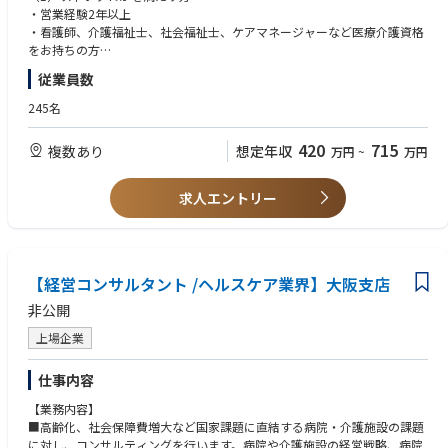
・人をサポートすることが好きな方が活躍できる職場です！
・営業経験2年以上
・看護師、介護福祉士、社会福祉士、ケアマネージャーなど医療介護資格
をお持ちの方
【募集概要】
従業員数
当社が提携している訪問診療クリニックの運営を多方面からサポートして
（2）普通自動車免許をお持ちの方（通勤や移動で、社用車を使用してい
いただきます！
ただきます）
245名
クリニックの医師が診療行為に集中できるよう、さまざまな支援を行って
いただく社会貢献性の高いポジションです。
420
715
複数あり
想定年収
万円
~
万円
一日のスケジュールなどもご自身で決め、裁量をもって病院のサポートが
■歓迎条件
できます！
・医療業界に関わる経験のある方
求人エントリー
【サポート業務の例】
■患者様集め（患者様の獲得に向けてケアマネジャーとの連携、施設訪
問、地域包括センターの訪問等）
■ドクターの往診スケジュール作成
【経営コンサルタント /ヘルスケア業界】大阪支店
■患者様へのサービス説明
非公開
■往診先施設とクリニックの連携サポート
■経営運営補助（売上や患者数等の管理）
上場企業
※直行直帰でクリニックに常駐。
仕事内容
【入社後】
【業務内容】
半年～1年間は先輩に同行し業務を覚えていきます。最初は訪問診療にお
■高齢化、社会保障費増大など国家課題に直結する病院・介護施設の課題
申込みのご家族へ診療説明をすることから始めます。
に対し、コンサルティングを行います。病院や介護施設の経営戦略、病院