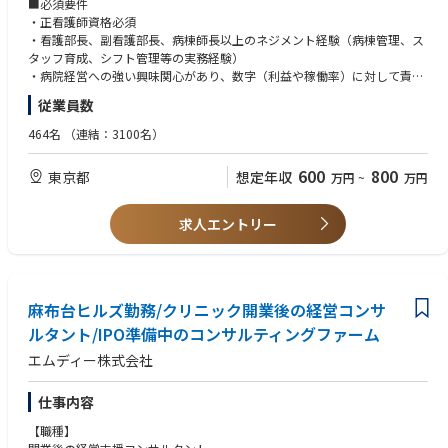
■必須要件
専門知識を深めるための研修制度や、資格取得支援制度が充実していま
けたアドバイス。
・正看護師資格必須
す。
・適正な人員配置と労務管理： 「様式9」の毎月確認・助言、人事異動や
・看護部長、副看護部長、病棟師長以上のネジメント経験（病棟管理、ス
昇進昇格に関する看護部長・科長への相談対応。
タッフ育成、シフト管理等の実務経験）
・診療報酬の最大化： 新規加算算定に向けた研修案内、マニュアル作成、
・病院経営への強い興味関心があり、数字（利益や稼働率）に対して責任
実施状況の確認。
感を持って取り組める方
従業員数
・現場の状況を正しく把握し、課題を可視化・分析する能力
2. 現場力向上・業務改善コンサルティング
464名
（連結：3100名）
・オペレーション改善： 夜勤体制の見直し、看護記録の簡略化、配薬・入
■歓迎要件
浴手順の変更等、現場の負担軽減と効率化を実現します。
・看護部長・副看護部長・病棟師長の経験
600
800
東京都
想定年収
万円
~
万円
・DX推進： 病院全体の活性化に向けたデジタル化支援や、QM（クオリテ
・認定看護管理者（ファースト・セカンド・サードレベル）の受講・修了
ィマネジメント）サポート。
・病院機能評価の受審対応経験
・複数の病棟や部門を横断的に管理した経験
求人エントリー
3. 人材育成・組織開発（標準化と質向上）
・教育プログラムの策定： 役職者向けの主任研修や看護部長研修の企画・
運営。
・キャリアパスの構築： 「CUCキャリアガイドブック」や「看護補助者ラ
ダー」の導入・運用支援。
麻布台ヒルズ勤務/クリニック開業後の経営コンサ
ルタント/IPO準備中のコンサルティングファーム
CUCのスケールメリットを活かして、複数医療機関の密な連携により、
エムディー株式会社
グル―プシナジーを創出し、より広範囲にわたる看護の質向上に貢献でき
るポジションです。
仕事内容
【職種】
【この仕事の面白さ】