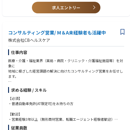
・DCF、NPV、IRR等による事業性評価
・事業計画・収支計画の分析
求人エントリー
・投資委員会・経営会議資料の作成
・デューデリジェンス支援
・市場・業界分析、投資実績モニタリング
コンサルティング営業/ M＆A未経験者も活躍中
現在ODA案件だけでなく、新規事業の推進にあたり投資事業を企業として
株式会社CBヘルスケア
行っております。
具体的には、以下のような案件に投資をしております。
仕事内容
■ブラジルにおけるグリーンアンモニア事業
医療・介護・福祉業界（薬局・病院・クリニック・介護福祉施設等）を対
ブラジルの窒素肥料の輸入依存度を低減し、穀物の安定生産を支援。これ
象に
により日本の食糧安全保障にも寄与している。
地域に根ざした経営課題の解決に向けたコンサルティング営業をお任せし
ます。
■インドネシアにおけるエビの陸上養殖事業
エビはインドネシアの海産物輸出品目で第一位となっております。
求める経験 / スキル
しかしながら、養殖池の水質維持が難しく水質汚染での養殖量が減少して
【具体的には･･･】
いるという課題がございます。
■ 新規顧客開拓
【必須】
そこで日本の高度技術を用板循環養殖システムをインドネシアに導入する
・医療・介護福祉施設への架電、訪問、ウェビナー開催
・普通自動車免許(AT限定可)をお持ちの方
事業に投資家として参画しています。
・地域ネットワークを活かしたアプローチによる提案営業
【歓迎】
■ M&A（事業承継支援）
・営業経験3年以上（無形商材営業、転職エージェント経験者歓迎）
今後も積極的に事業投資をし、新たな分野の開拓を一緒に目指していける
・後継者不在などの課題に対し、売手・買手のマッチングからＰＭＩまで
・新規営業経験者
方を募集しております。
従業員数
対応