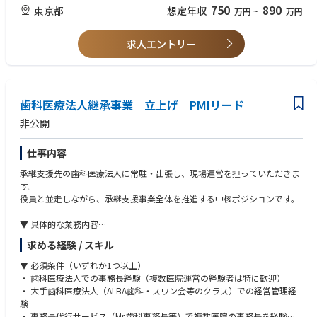
・M&A業務の経験
750
890
東京都
想定年収
万円
~
万円
・簿記会計知識
■業務内容
■期待する人物像
主に医療機関向け承継支援サービスの営業担当として、後継者問題を抱え
・1～2年先の状況や問題を予測し、危機を避け、機会を掴むための行動を
求人エントリー
る医療機関へのアプローチから、課題ヒアリング、承継ニーズの顕在化、
取った経験
提案、案件化までをお任せします。
・複雑な問題を分解し、解決策の優先順位を付けて3つ程度一覧化し、実
・既存顧客を中心とした医療機関への事業承継ニーズのヒアリング
行する際の障害を予測し、事前に対応策を考えた経験
・後継者不在の医療機関に対する承継支援サービスの提案
・譲渡希望医療機関の情報整理、課題把握、初期条件の確認
歯科医療法人継承事業 立上げ PMIリード
・買手候補となる医師・医療法人・関連事業者とのマッチングに向けた情
非公開
報連携
・社内営業部門、外部連携企業との連携
仕事内容
・セミナー、FAX、TEL、Web問い合わせ等を活用した見込み顧客の創出
・承継案件の進捗管理、顧客対応、社内報告
承継支援先の歯科医療法人に常駐・出張し、現場運営を担っていただきま
・営業活動におけるKPI管理、提案手法の改善、ナレッジ蓄積
す。
・事業承継支援サービスの拡大に向けた営業企画、施策立案
役員と並走しながら、承継支援事業全体を推進する中核ポジションです。
※業務の変更の範囲：当社における業務全般
▼ 具体的な業務内容
■魅力
・ 承継支援先の歯科医療法人での事務長業務（現場運営全般）
・医療機関の後継者問題という社会課題に対し、事業承継を通じて地域医
求める経験 / スキル
・ 売上・利益管理、数値分析、経営改善施策の立案・実行
療の継続に貢献できるポジションです。
・ スタッフ採用・教育・労務・シフト管理
▼ 必須条件（いずれか1つ以上）
・当社が長年築いてきた医療機関との顧客基盤を活かし、院長先生の経営
・ レセプト・保険算定業務の管理・最適化
・ 歯科医療法人での事務長経験（複数医院運営の経験者は特に歓迎）
課題に深く入り込んだ提案ができます。
・ 設備投資・物品調達・コスト管理
・ 大手歯科医療法人（ALBA歯科・スワン会等のクラス）での経営管理経
・単なる製品営業ではなく、院長先生の人生設計、従業員の雇用、患者様
・ 院長との連携、経営判断のサポート
験
の医療環境に関わる重要な意思決定を支援する、介在価値の高い営業で
・ 支援先医院間のオペレーション標準化・ナレッジ蓄積
・ 事務長代行サービス（Mr.歯科事務長等）で複数医院の事務長を経験