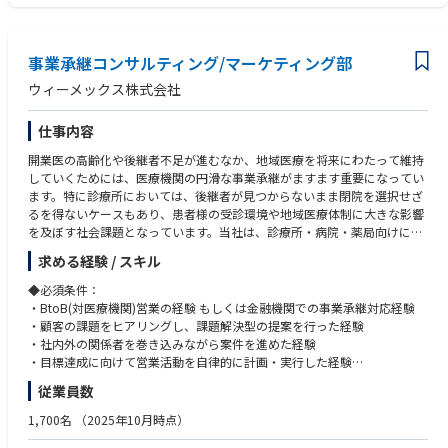
事業承継コンサルティング/マーケティング部
ウィーメックス株式会社
仕事内容
開業医の高齢化や後継者不足が進むなか、地域医療を将来にわたって維持
していくためには、医療機関の円滑な事業承継がますます重要になってい
ます。特に診療所においては、後継者が見つからないまま閉院を選択せざ
るを得ないケースもあり、患者様の受診環境や地域医療体制に大きな影響
を及ぼす社会課題となっています。当社は、診療所・病院・薬局向けに電
子カルテシステムや医事コンピューター等を提供し、長年にわたり全国の
求める経験 / スキル
医療機関と継続的な関係を築いてきました。その顧客基盤と医療業界への
知見を活かし、医療機関の経営課題に対する新たな支援領域として、事業
◆必須条件：
承継支援サービスの拡大を進めています。当ポジションでは、医療機関の
・BtoB(対医療機関)営業の経験 もしくは金融機関での事業承継対応経験
経営者である院長先生に対し、後継者問題や将来の医院経営に関する課題
・顧客の課題をヒアリングし、課題解決型の提案を行った経験
をヒアリングし、事業承継・M&Aによる課題解決を提案する承継営業担当
・社内外の関係者を巻き込みながら案件を進めた経験
を募集いたします。
・目標達成に向けて営業活動を自律的に計画・実行した経験
＜提供サービス＞
・医療機関の経営者や意思決定者に対して、誠実かつ丁寧なコミュニケー
従業員数
・医療機関及び調剤薬局向け事業承継支援サービス
ションが取れる方
・FA業務
・事業承継、地域医療、医療機関経営への関心
1,700名
（2025年10月時点）
・仲介業務
◆歓迎要件：
・承継関連コンテンツ(コラム、セミナー、ホワイトペーパー等) など