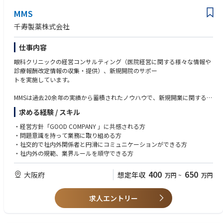
MMS
千寿製薬株式会社
仕事内容
眼科クリニックの経営コンサルティング（医院経営に関する様々な情報や
診療報酬改定情報の収集・提供）、新規開院のサポー
トを実施しています。
MMSは過去20余年の実績から蓄積されたノウハウで、新規開業に関するご
相談のほか、収入分析・労務管理・税務対策・患者
求める経験 / スキル
満足度向上など、先生方のさまざまなご相談にお応えし、健全な医院経営
のサポートを行うことによって地域医療の発展に貢献
・経営方針「GOOD COMPANY 」に共感される方
しています。
・問題意識を持って業務に取り組める方
また、刻々と変化する「医療情勢」をタイムリーに先生方にお伝えするた
・社交的で社内外関係者と円滑にコミュニケーションができる方
め、
・社内外の規範、業界ルールを順守できる方
経営情報誌『Medi-Net』や情報サイト『眼科経営情報サービス』による情
報提供を行っております。
400
650
大阪府
想定年収
万円
~
万円
入社後、1年間は大阪を拠点とし、西日本エリアにてMMS部研修（座学・O
JT）を受講します。その後全国のエリアの中から配属
求人エントリー
（担当地区）が決まります。