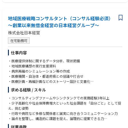
・医療提供体制に関するデータ分析、現状把握
・利害関係者間での調整力&交渉力のご経験
・地域医療構想の実行支援資料・病床再編のシミュレーション等の作成
・プレゼンテーションスキル
・医療機関・自治体・都道府県との協議や打合せ
・ファシリテーションスキル
・医療計画・再編計画などのストーリー設計と文書化
地域医療戦略コンサルタント（コンサル経験必須）
・住民説明や議会説明に向けた検討資料の作成支援
～創業以来無借金経営の日本経営グループ～
・社内外の専門家との連携・チームマネジメント（経験に応じて）
株式会社日本経営
在宅勤務可
仕事内容
・医療提供体制に関するデータ分析、現状把握
・地域医療構想の実行支援資料
・病床再編のシミュレーション等の作成
・医療機関・自治体・都道府県との協議や打合せ
・医療計画・再編計画などのストーリー設計と文書化
・住民説明や議会説明に向けた検討資料の作成支援
求める経験 / スキル
・社内外の専門家との連携
・チームマネジメント（経験に応じて） など
・コンサルティングファームやシンクタンクでの実務経験3年以上
・少子高齢化や社会保障費増大といった社会課題を「自分ごと」として捉
え、挑む姿勢
・行政や病院など多様な関係者と誠実に向き合うコミュニケーション力
・論点を整理し、構造的に課題を捉え、論理的に提案できる力
・状況に応じて柔軟に動きながらも、粘り強くやり切る実行力
従業員数