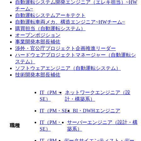
自動運転システム開発エンジニア（エレキ担当）~HW
チーム~
自動運転システムアーキテクト
自動運転車両メカ、構造エンジニア~HWチーム~
購買担当（自動運転システム）
オープンポジション
事業開発本部長補佐
渉外・官公庁プロジェクト企画推進リーダー
ハードウェアプロジェクトマネージャー（自動運転シ
ステム）
ソフトウェアエンジニア（自動運転システム）
技術開発本部長補佐
IT（PM・
ネットワークエンジニア（設
SE）
計・構築系）
IT（PM・SE）
BI・DWHエンジニア
IT（PM・
サーバーエンジニア（設計・構
職種
SE）
築系）
IT（PM・
データサイエンティスト・デー