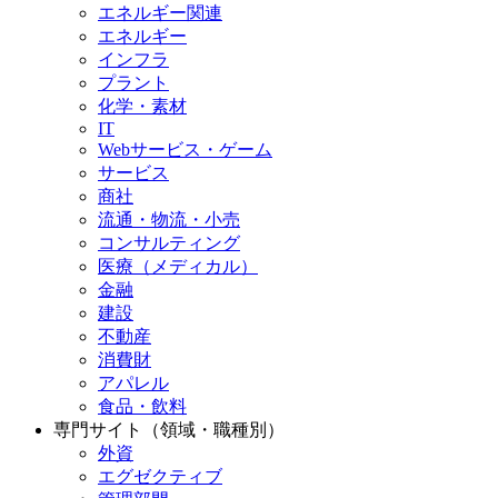
エネルギー関連
エネルギー
インフラ
プラント
化学・素材
IT
Webサービス・ゲーム
サービス
商社
流通・物流・小売
コンサルティング
医療（メディカル）
金融
建設
不動産
消費財
アパレル
食品・飲料
専門サイト（領域・職種別）
外資
エグゼクティブ