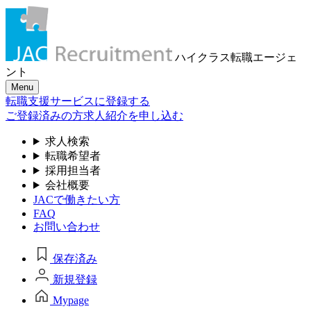
ハイクラス転職
エージェ
ント
Menu
転職支援サービスに登録する
ご登録済みの方
求人紹介を申し込む
求人検索
転職希望者
採用担当者
会社概要
JACで働きたい方
FAQ
お問い合わせ
保存済み
新規登録
Mypage