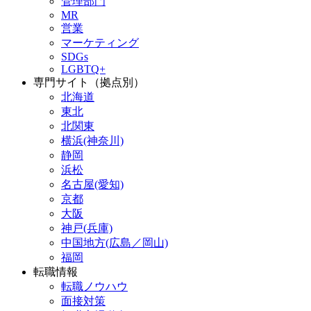
管理部門
MR
営業
マーケティング
SDGs
LGBTQ+
専門サイト（拠点別）
北海道
東北
北関東
横浜(神奈川)
静岡
浜松
名古屋(愛知)
京都
大阪
神戸(兵庫)
中国地方(広島／岡山)
福岡
転職情報
転職ノウハウ
面接対策