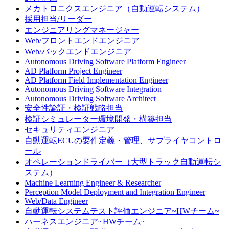
メカトロニクスエンジニア（自動運転システム）
採用担当/リーダー
エンジニアリングマネージャー
Web/フロントエンドエンジニア
Web/バックエンドエンジニア
Autonomous Driving Software Platform Engineer
AD Platform Project Engineer
AD Platform Field Implementation Engineer
Autonomous Driving Software Integration
Autonomous Driving Software Architect
安全性論証・検証戦略担当
検証シミュレーター環境開発・構築担当
セキュリティエンジニア
自動運転ECUの要件定義・管理、サプライヤコントロ
ール
​​オペレーションドライバー（大型トラック自動運転シ
ステム）
Machine Learning Engineer & Researcher
Perception Model Deployment and Integration Engineer
Web/Data Engineer
自動運転システムテスト評価エンジニア~HWチーム~
ハーネスエンジニア~HWチーム~