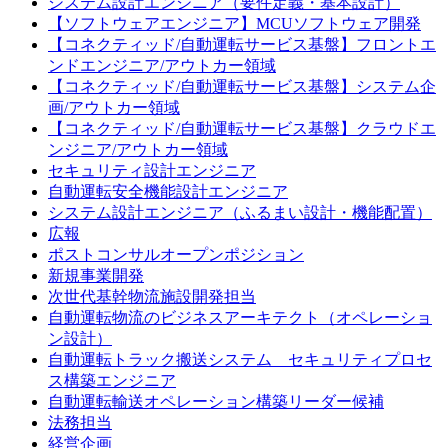
システム設計エンジニア（要件定義・基本設計）
【ソフトウェアエンジニア】MCUソフトウェア開発
【コネクティッド/自動運転サービス基盤】フロントエ
ンドエンジニア​​/アウトカー領域
【コネクティッド/自動運転サービス基盤】システム​企
画/アウトカー領域
【コネクティッド/自動運転サービス基盤】クラウドエ
ンジニア​/アウトカー領域​
セキュリティ設計エンジニア
自動運転安全機能設計エンジニア
システム設計エンジニア（ふるまい設計・機能配置）
広報
ポストコンサルオープンポジション
新規事業開発
次世代基幹物流施設開発担当
自動運転物流のビジネスアーキテクト（オペレーショ
ン設計）
自動運転トラック搬送システム セキュリティプロセ
ス構築エンジニア​
自動運転輸送オペレーション構築リーダー候補
法務担当
経営企画