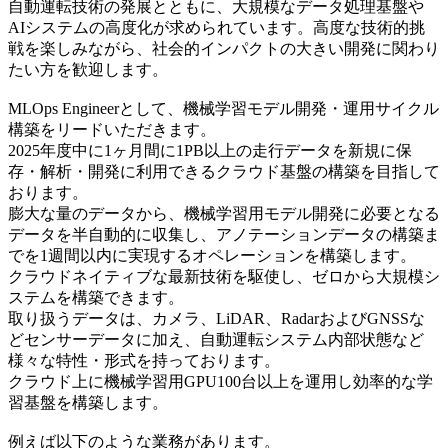
自動運転技術の発展とともに、大規模なデータ処理基盤や
AIシステムの高度化が求められています。高度な技術的挑
戦を楽しみながら、社会的インパクトの大きい開発に関わり
たい方を歓迎します。
MLOps Engineerとして、機械学習モデル開発・運用サイクル
構築をリードいただきます。
2025年度中に1ヶ月間に1PB以上の走行データを新規に保
存・解析・開発に利用できるクラウド基盤の構築を目指して
おります。
膨大な量のデータから、機械学習用モデル開発に必要となる
データを半自動的に収集し、アノテーションデータの構築ま
でを1週間以内に実現するオペレーションを構築します。
クラウドネイティブな最新技術を駆使し、ゼロから大規模シ
ステムを構築できます。
取り扱うデータは、カメラ、LiDAR、RadarおよびGNSSな
どセンサーデータに加え、自動運転システム内部状態など
様々な特性・形式を持っております。
クラウド上に機械学習用GPU100台以上を運用し効率的な学
習基盤を構築します。
例えば以下のような業務があります。