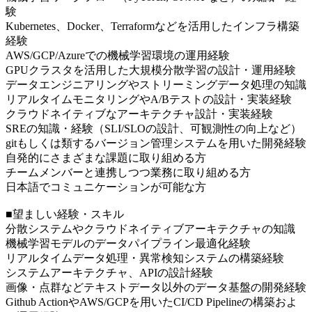
験
Kubernetes、Docker、Terraformなどを活用したインフラ構築
経験
AWS/GCP/Azureでの機械学習環境の運用経験
GPUクラスタを活用した大規模分散学習の設計・運用経験
データエンジニアリングやストリーミングデータ処理の知識
リアルタイムモニタリングやA/Bテストの設計・実装経験
クラウドネイティブなアーキテクチャ設計・実装経験
SREの知識・経験（SLI/SLOの設計、可観測性の向上など）
gitもしくは類するバージョン管理システムを用いた開発経験
自発的にさまざまな課題に取り組める方
チームメンバーと連携しつつ業務に取り組める方
日本語でコミュニケーションが可能な方
■望ましい経験・スキル
分散システムやクラウドネイティブアーキテクチャの知識
機械学習モデルのデータパイプライン最適化経験
リアルタイムデータ処理・異常検知システムの構築経験
システムアーキテクチャ、APIの設計経験
画像・点群などテキストデータ以外のデータ基盤の開発経験
Github ActionやAWS/GCPを用いたCI/CD Pipelineの構築およ